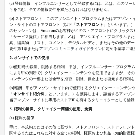
(a) 登録情報 インフルエンサーとして登録するには、乙は、乙のソ
可を含む、全ての情報要件を満たさなければなりません。
(b) ストアフロント このアソシエイト・プログラムまたはアマゾン
ン・サイトのストアフロント（以下「
ストアフロント
」といいます。）
のセッションは、Amazonのお客様が乙のストアフロントにクリック
「サービス提供」に相当します。乙は、アソシエイト・プログラムまた
真、編集物、リスト、コメント、デジタルビデオ、またはその他のデー
要件第1条または
アマゾンコミュニティガイドライン
に定める基準に違
2.
オンサイトでの使用
(a)使用時の裁量、削除する権利 甲は、インフルエンサー・プログラ
により甲の判断で）クリエイター・コンテンツを使用できますが、その
コンテンツの一部または全部を拒否、削除、停止または復元する権利を
(b)報酬 甲がアマゾン・サイト内で使用するクリエイター・コンテン
「
オンサイト紹介料
」といいます。）を獲得します。該当するアマゾン
当アマゾン・サイトに専用のストアIDを有するクリエイターとして登
3.
権利の留保、クリエイター商標の使用、免責
(a) 権利の留保
甲は、本規約またはその他に基づき、ストアフロント、ストアフロント
関するまたはこれらに対する全ての権利、権原および利益（知的財産権