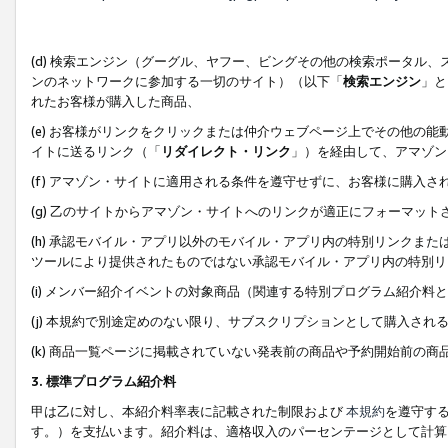
(d) 検索エンジン（グーグル、ヤフー、ビングその他の検索ポータル
ンのネットワークに参加する一切のサイト）（以下「
検索エンジン
」と
れたお客様が購入した商品、
(e) お客様がリンクをクリックまたは仲介ウェブページ上でその他の
イトに送るリンク（「
リダイレクト・リンク
」）を経由して、アマゾン
(f) アマゾン・サイトに適用される条件を遵守せずに、お客様に購入さ
(g) 乙のサイトからアマゾン・サイトへのリンクが適正にフォーマッ
(h) 承認モバイル・アプリ以外のモバイル・アプリ内の特別リンクまたはC
ツールにより提供されたものではない承認モバイル・アプリ内の特別リ
(i) メンバー紹介イベントの対象商品（関連する特別プログラム紹介料と
(j) 本規約で別途定めのない限り、サブスクリプションとして購入され
(k) 商品一覧ページに掲載されていない発表前の商品や予約開始前の商
3. 標準プログラム紹介料
甲は乙に対し、本紹介料率表に記載された制限および
本規約
を遵守す
す。）を支払います。紹介料は、適格収入のパーセンテージとして計算