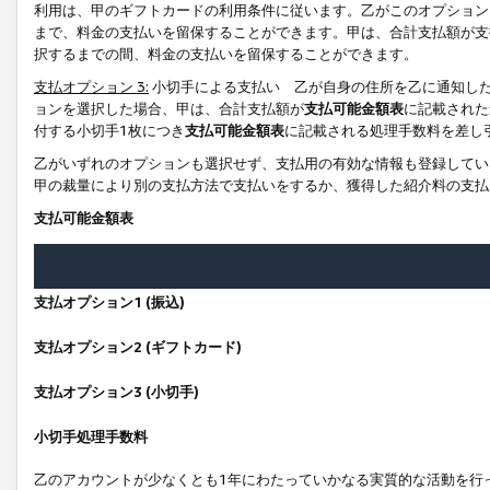
利用は、甲のギフトカードの利用条件に従います。乙がこのオプション
まで、料金の支払いを留保することができます。甲は、合計支払額が支
択するまでの間、料金の支払いを留保することができます。
支払オプション 3:
小切手による支払い 乙が自身の住所を乙に通知し
ョンを選択した場合、甲は、合計支払額が
支払可能金額表
に記載された
付する小切手1枚につき
支払可能金額表
に記載される処理手数料を差し
乙がいずれのオプションも選択せず、支払用の有効な情報も登録してい
甲の裁量により別の支払方法で支払いをするか、獲得した紹介料の支払
支払可能金額表
支払オプション1 (振込)
支払オプション2 (ギフトカード)
支払オプション3 (小切手)
小切手処理手数料
乙のアカウントが少なくとも1年にわたっていかなる実質的な活動を行