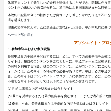
休眠アカウントで発生した紹介料を留保することができ、閉鎖に伴う留
ウント内の未払いの未収紹介料は、適用法による国庫返納または時効に
本規約に記載の全ての控除または留保により差し引かれたうえで乙にな
済を構成します。
理由の如何を問わず、乙に超過金が支払われた場合、甲が本規約に基づ
ページ上部に戻る
アソシエイト・プロ
1. 参加申込みおよび参加資格
参加申込みの手続きを開始するには、乙は、すべての必要事項を正確に
サイトは、独自のコンテンツを含むとともに、申込フォームに記載され
の資料を利用する場合、独自のコンテンツは、乙がコンテンツに含めた
ォームには、乙のサイトを特定する必要があります。甲は、乙の申込フ
合、乙のサイトはアソシエイト・プログラムに参加できず、乙は、乙の
不適切なサイトの例としては以下のようなものが含まれます。
(a) 性的に露骨な内容を奨励または含むサイト
(b) 暴力を奨励するまたは暴力的内容を含むサイト、または潜在的に
(c) 虚偽、不正、名誉毀損または中傷的な内容を奨励または含むサイト
(d) 不快、迷惑、有害、プライバシー侵害、乱用的、差別的（人種、