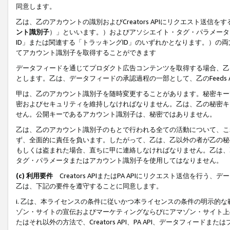
同意します。
乙は、乙のアカウントの識別およびCreators APIにリクエスト送
ント識別子
）」といいます。）およびアソシエイト・タグ・パラメータ（
ID」または関連する「トラッキングID」のいずれかとなります。）の両方
てアカウント識別子を取得することができます
データフィードを通じてプロダクト広告コンテンツを取得する場合、乙は、Cre
とします。乙は、データフィードの承認過程の一部として、乙のFeeds
甲は、乙のアカウント識別子を随時変更することがあります。秘密キー
密およびセキュリティを維持しなければなりません。乙は、乙の秘密キ
せん。公開キーであるアカウント識別子は、秘密ではありません。
乙は、乙のアカウント識別子のもとで行われる全ての活動について、こ
ず、全面的に責任を負います。したがって、乙は、乙以外の者が乙の秘
もしくは盗まれた場合、直ちに甲に連絡しなければなりません。乙は、
タグ・パラメータまたはアカウント識別子を使用してはなりません。
(c) 利用要件
Creators APIまたはPA APIにリクエスト送信を
乙は、下記の要件を遵守することに同意します。
i. 乙は、本ライセンスの条件に従いかつ本ライセンスの条件の明示的
ゾン・サイトの宣伝およびマーケティングならびにアマゾン・サイト上
たはそれ以外の方法で、Creators API、PA API、データフィー