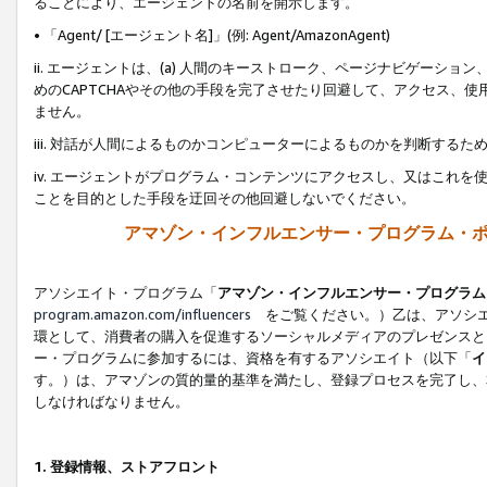
ることにより、エージェントの名前を開示します。
• 「Agent/ [エージェント名]」(例: Agent/AmazonAgent)
ii. エージェントは、(a) 人間のキーストローク、ページナビゲーシ
めのCAPTCHAやその他の手段を完了させたり回避して、アクセス、
ません。
iii. 対話が人間によるものかコンピューターによるものかを判断する
iv. エージェントがプログラム・コンテンツにアクセスし、又はこれ
ことを目的とした手段を迂回その他回避しないでください。
アマゾン・インフルエンサー・プログラム・
アソシエイト・プログラム「
アマゾン・インフルエンサー・プログラム
program.amazon.com/influencers
をご覧ください。）乙は、アソシエ
環として、消費者の購入を促進するソーシャルメディアのプレゼンスと
ー・プログラムに参加するには、資格を有するアソシエイト（以下「
イ
す。）は、アマゾンの質的量的基準を満たし、登録プロセスを完了し、
しなければなりません。
1.
登録情報、ストアフロント