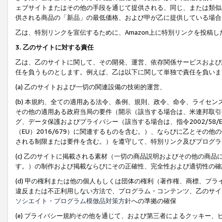
ェブサイトまたはその他の手段を通じて提供される、同じ、または類似
供される商品の「新品」の最低価格、および甲が乙に提供している場合
乙は、特別リンクを宣伝するために、Amazon上に特別リンクを投稿し
3. 乙のサイトに対する責任
乙は、乙のサイトに関して、その開発、運営、依存関係サービスおよび
任を負うものとします。例えば、乙は以下に関して単独で責任を負いま
(a) 乙のサイトおよび一切の関連設備の技術的運営、
(b) 本規約、全ての適用ある法令、条例、規則、政令、命令、ライセ
その他の適用ある政府当局の要件（開示（該当する場合は、米連邦取引
グ、データ保護およびプライバシー（該当する場合は、指令2002/58
（EU）2016/679）に関連するものを含む。）、ならびに乙とそ
される制限または要件を含む。）を遵守して、特別リンク及びプログラ
(c) 乙のサイトに掲載される素材（一切の商品説明およびその他の商
す。）の制作および掲載ならびにその正確性、完全性および適切性の確
(d) 甲の権利または他の個人もしくは団体の権利（著作権、商標、プ
違反または不正利用しない方法で、プログラム・コンテンツ、乙のサイ
ソシエイト・プログラム模倣品対策方針
への準拠の確保
(e) プライバシー規約その他を通じて、および第三者によるクッキー