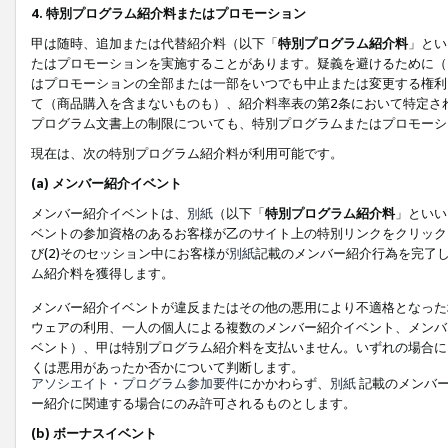
4. 特別プログラム紹介料またはプロモーション
甲は随時、追加または代替紹介料（以下「
特別プログラム紹介料
」とい
たはプロモーションを実施することがあります。疑義を避けるために（
はプロモーションの全部または一部をいつでも中止または変更する権利
て（商品購入を含まないものも）、紹介料率表の第2条において特定さ
プログラム文書上の制限についても、特別プログラムまたはプロモーシ
現在は、次の特別プログラム紹介料が利用可能です。
(a) メンバー紹介イベント
メンバー紹介イベントは、
別紙
（以下「
特別プログラム紹介料
」といい
ベントの参加資格のあるお客様が乙のサイト上の特別リンクをクリック
び(2)そのセッション中にお客様が
別紙
記載のメンバー紹介行為を完了
ム紹介料を獲得します。
メンバー紹介イベントが違反またはその他の悪用により不適格となった
ウェアの利用、一人の個人による複数のメンバー紹介イベント、メンバ
ベント）、甲は特別プログラム紹介料を支払いません。いずれの場合に
くは悪用があったか否かについて判断します。
アソシエイト・プログラム参加要件
にかかわらず、
別紙
記載のメンバー
ー紹介に関連する場合にのみ許可されるものとします。
(b) ボーナスイベント