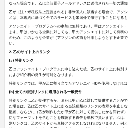
なった場合でも、乙は当該電子メールアドレスに送信された一切の通知
乙が［注：米租税法上定義される］非米国人に該当する場合で、アソシ
乙は、本規約に基づく全てのサービスを米国外で履行することになるも
アソシエイト・プログラムへの参加は無料であり、甲はアソシエイト・
ます。甲はいかなる企業に対しても、甲のアソシエイトに対して有料の
のため、このような企業が（アマゾンの名前を利用しようとする企業で
い。
2. 乙のサイト上のリンク
(a) 特別リンク
乙はアソシエイト・プログラムに申し込んだ後、乙のサイト上に特別リ
および紹介料の発生が可能となります。
特別リンクでは、甲が乙に割り当てたアソシエイトIDを使用しなけれ
(b) 全ての特別リンクに適用される一般要件
特別リンクは乙が制作するか、または甲が乙に対して提供することがで
た場合は、乙は乙のサイト上にある当該種類のリンクの表示を中止しな
配置、ならびに（乙が制作したか甲が乙に対して提供したかを問わず）
切なフォーマットを含むことを確認する責任を単独で負います。乙は、
別リンクは、乙のサイトから直接アクセスしなければなりません。例えば、