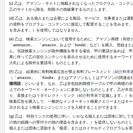
(c) 乙は、アマゾン・サイトに掲載されなくなったプログラム・コン
乙のサイトから除去、削除その他破棄するものとします。
(d) 乙は、ある個人または企業による製品、サービス、当事者または
の資料をプログラム・コンテンツに接近して配置することを含みます。
を含みます。）を使用してはなりません。
(e) 乙は、検索エンジンにおいて使用するために、アマゾン商標（
商標
「ammazon」、「amaozn」および「kindel」など）を購入
ん。当該検索エンジンが除外機能を有する場合、甲の要請があれば、甲
果に伴って乙の宣伝コンテンツを表示させるために使用するキーワード
入札による除外を要請等）ものとします。
(f) 乙は、結果的に有料検索広告が禁止有料プレースメント（
紹介料率
（「amazon」、「Kindle」またはアマゾンもしくはアマゾンの
標用語
」といいます。なお、乙は非包括的商標テーブルで甲の商標の非
上でのキーワード・オークションに参加しないものとします。乙が
本規
り、直接またはリダイレクト・リンク（
紹介料率表
で定義します。）を
検索広告を購入して、一般的なインターネット検索クエリーまたはキー
示されるよう検索エンジンにリンクを入稿することができます。
(g) 乙は、特別リンクの使用に伴い、いかなる個人または団体に対し
の他の組織への寄付その他の便益を含みます。）を提供しないものとし
個人または団体に奨励する「報奨」またはロイヤルティプログラムを実