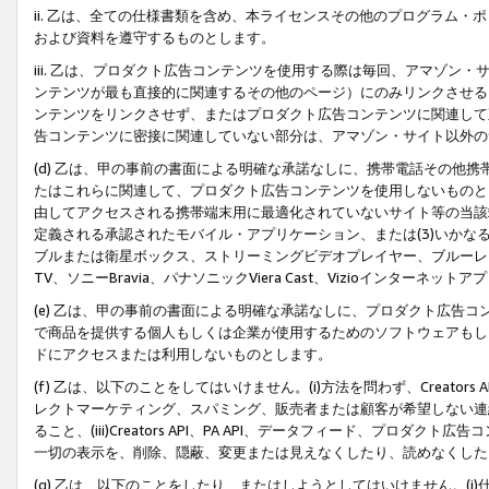
ii. 乙は、全ての仕様書類を含め、本ライセンスその他のプログラム
および資料を遵守するものとします。
iii. 乙は、プロダクト広告コンテンツを使用する際は毎回、アマゾ
ンテンツが最も直接的に関連するその他のページ）にのみリンクさせる
ンテンツをリンクさせず、またはプロダクト広告コンテンツに関連して
告コンテンツに密接に関連していない部分は、アマゾン・サイト以外の
(d) 乙は、甲の事前の書面による明確な承諾なしに、携帯電話その他
たはこれらに関連して、プロダクト広告コンテンツを使用しないものと
由してアクセスされる携帯端末用に最適化されていないサイト等の当該端
定義される承認されたモバイル・アプリケーション、または(3)いか
ブルまたは衛星ボックス、ストリーミングビデオプレイヤー、ブルーレイ
TV、ソニーBravia、パナソニックViera Cast、Vizioインター
(e) 乙は、甲の事前の書面による明確な承諾なしに、プロダクト広告
で商品を提供する個人もしくは企業が使用するためのソフトウェアもしくはその
ドにアクセスまたは利用しないものとします。
(f) 乙は、以下のことをしてはいけません。(i)方法を問わず、Creator
レクトマーケティング、スパミング、販売者または顧客が希望しない連
ること、(iii)Creators API、PA API、データフィード、プ
一切の表示を、削除、隠蔽、変更または見えなくしたり、読めなくした
(g) 乙は、以下のことをしたり、またはしようとしてはいけません。(