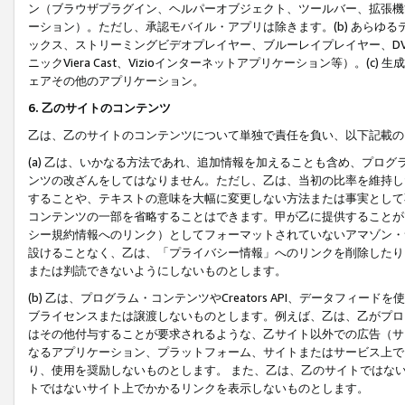
ン（ブラウザプラグイン、ヘルパーオブジェクト、ツールバー、拡張機
ーション）。ただし、承認モバイル・アプリは除きます。(b) あらゆ
ックス、ストリーミングビデオプレイヤー、ブルーレイプレイヤー、DVDプ
ニックViera Cast、Vizioインターネットアプリケーション等）。(
ェアその他のアプリケーション。
6. 乙のサイトのコンテンツ
乙は、乙のサイトのコンテンツについて単独で責任を負い、以下記載の
(a) 乙は、いかなる方法であれ、追加情報を加えることも含め、プロ
ンツの改ざんをしてはなりません。ただし、乙は、当初の比率を維持し
することや、テキストの意味を大幅に変更しない方法または事実として
コンテンツの一部を省略することはできます。甲が乙に提供することが
シー規約情報へのリンク）としてフォーマットされていないアマゾン・
設けることなく、乙は、「プライバシー情報」へのリンクを削除したり
または判読できないようにしないものとします。
(b) 乙は、プログラム・コンテンツやCreators API、データフ
ブライセンスまたは譲渡しないものとします。例えば、乙は、乙がプロ
はその他付与することが要求されるような、乙サイト以外での広告（サ
なるアプリケーション、プラットフォーム、サイトまたはサービス上で
り、使用を奨励しないものとします。 また、乙は、乙のサイトではな
トではないサイト上でかかるリンクを表示しないものとします。