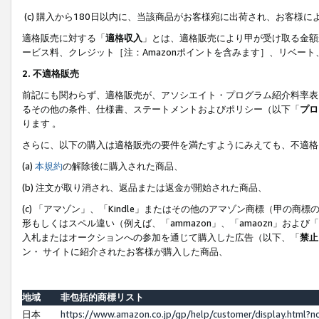
(c) 購入から180日以内に、当該商品がお客様宛に出荷され、お客
適格販売に対する「
適格収入
」とは、適格販売により甲が受け取る金額
ービス料、クレジット［注：Amazonポイントを含みます］、リベー
2. 不適格販売
前記にも関わらず、適格販売が、アソシエイト・プログラム紹介料率表
るその他の条件、仕様書、ステートメントおよびポリシー（以下「
プロ
ります 。
さらに、以下の購入は適格販売の要件を満たすようにみえても、不適格
(a)
本規約
の解除後に購入された商品、
(b) 注文が取り消され、返品または返金が開始された商品、
(c) 「アマゾン」、「Kindle」またはその他のアマゾン商標（甲
形もしくはスペル違い（例えば、「ammazon」、「amaozn」およ
入札またはオークションへの参加を通じて購入した広告（以下、「
禁止
ン・ サイトに紹介されたお客様が購入した商品、
地域
非包括的商標リスト
日本
https://www.amazon.co.jp/gp/help/customer/display.html