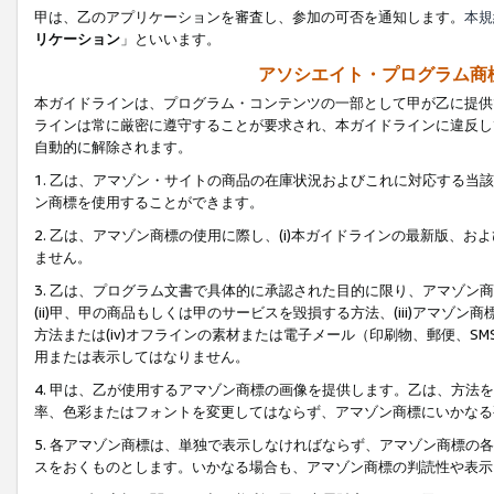
甲は、乙のアプリケーションを審査し、参加の可否を通知します。
本規
リケーション
」といいます。
アソシエイト・プログラム商
本ガイドラインは、プログラム・コンテンツの一部として甲が乙に提供
ラインは常に厳密に遵守することが要求され、本ガイドラインに違反し
自動的に解除されます。
1. 乙は、アマゾン・サイトの商品の在庫状況およびこれに対応する
ン商標を使用することができます。
2. 乙は、アマゾン商標の使用に際し、(i)本ガイドラインの最新版、およ
ません。
3. 乙は、プログラム文書で具体的に承認された目的に限り、アマゾン
(ii)甲、甲の商品もしくは甲のサービスを毀損する方法、(iii)アマ
方法または(iv)オフラインの素材または電子メール（印刷物、郵便、S
用または表示してはなりません。
4. 甲は、乙が使用するアマゾン商標の画像を提供します。乙は、方
率、色彩またはフォントを変更してはならず、アマゾン商標にいかなる
5. 各アマゾン商標は、単独で表示しなければならず、アマゾン商標
スをおくものとします。いかなる場合も、アマゾン商標の判読性や表示