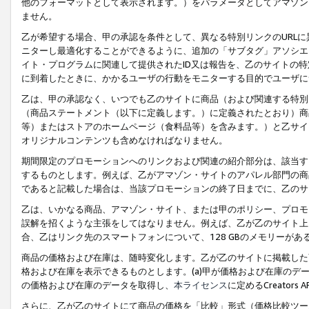
他のフォーマットとして表示されます。）をパラメータとしてアマゾン
ません。
乙が希望する場合、甲の承認を条件として、異なる特別リンクのURL
ニターし最適化することができるように、追加の「サブタグ」アソシエ
イト・プログラムに関連して提供されたID又は報告を、乙のサイトの
に到着したときに、かかるユーザの行動をモニターする目的でユーザに
乙は、甲の承認なく、いつでも乙のサイトに商品（および関連する特別
（商品ステートメント（以下に定義します。）に定義されたとおり）商
等）またはストアのホームページ（食料品等）を含みます。）と乙サイ
オリジナルコンテンツも含めなければなりません。
期間限定のプロモーションへのリンクおよび関連の紹介部分は、該当す
するものとします。例えば、乙がアマゾン・サイトのアパレル部門の商
であると記載した場合は、当該プロモーションの終了日までに、乙のサ
乙は、いかなる商品、アマゾン・サイト、または甲のポリシー、プロモ
誤解を招くような主張をしてはなりません。例えば、乙が乙のサイト上に
合、乙はリンク先のスマートフォンについて、128 GBのメモリーが
商品の価格および在庫は、随時変化します。乙が乙のサイトに掲載した
格および在庫を表示できるものとします。(a)甲が価格および在庫のデータを
の価格および在庫のデータを取得し、
本ライセンス
に定めるCreator
さらに、乙が乙のサイトにて商品の価格を「比較」形式（価格比較ツー