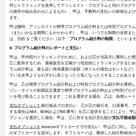
同じトラフィックを使用してアソシエイト・プログラムと別のプログラ
の操作や組み合わせによるもの）、甲は、手数料の支払いの留保および
ます。
甲は随時、アソシエイトが標準プログラム紹介料または特別プログラム
（またいかなる期間にもかかわらず）、甲は、いつでも制限の全部また
は、
別紙
をご覧ください（以下「
プログラム紹介料の制限
」といいま
6. プログラム紹介料のレポートと支払い
甲は、甲内部のトラッキングのために、および乙が当該月に獲得した標
乙に配布するため、適格販売を正確かつ包括的にトラッキングするため
ラム紹介料は、最も近い現地通貨の金額（米ドルの場合はセントなど）
ている水準よりもわずかに高くなったり低くなったりすることがありま
甲は、乙が標準プログラム紹介料および特別プログラム紹介料を獲得し
ゾン・サイトの初期設定通貨で標準プログラム紹介料および特別プログ
いを受け取ることもできます。これを選択する場合、乙は、為替レート
支払オプション1:
銀行振込での支払い 乙が乙の銀行名、口座番号、ア
する場合はABA、IBANおよびBIC番号）を乙に提供することにより
プションを選択した場合、甲は、乙に対する合計支払額が
支払可能金額
支払オプション2:
Amazonギフトカードでの支払い 甲は乙に対し、
のギフトカードを送付します。ギフトカードは、獲得した紹介料相当の