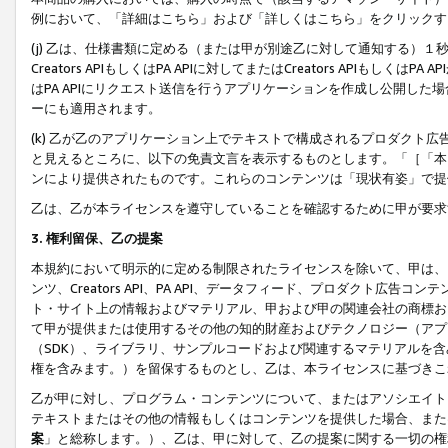
例において、「詳細はこちら」および「詳しくはこちら」をクリックす
(j) 乙は、仕様書類に定める（または甲が別途乙に対して通知する）
Creators APIもしくはPA APIに対してまたはCreators APIもしく
はPA APIにリクエスト送信を行うアプリケーションを作成し公開し
ーにも適用されます。
(k) 乙が乙のアプリケーション上でテキストで構成されるプロダクト
と見えるところに、以下の免責文言を表示するものとします。「［「本
ンにより提供されたものです。これらのコンテンツは「現状有姿」で提
乙は、乙が本ライセンスを遵守していることを確認するために甲が要求
3. 権利留保、乙の提案
本規約において明示的に定める制限されたライセンスを除いて、甲は、
ンツ、Creators API、PA API、データフィード、プロダクト
ト・サイト上の情報およびマテリアル、甲および甲の関連会社の商標お
て甲が提供または使用するその他の知的財産およびテクノロジー（アプ
（SDK）、ライブラリ、サンプルコードおよび関連するマテリアルを
権を含みます。）を留保するものとし、乙は、本ライセンスに基づきこ
乙が甲に対し、プログラム・コンテンツについて、またはアソシエイト
テキストまたはその他の情報もしくはコンテンツを提供した場合、また
案
」と総称します。）、乙は、甲に対して、乙の提案に関する一切の権