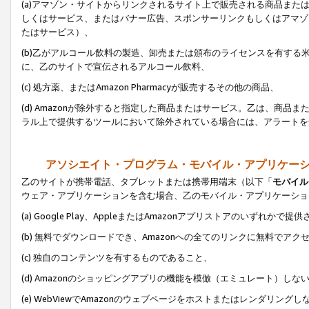
(a)アマゾン・サイトからリンクされるサイト上で販売される商品またはサ
しくはサービス、またはバナー広告、スポンサーリンクもしくはアマゾ
たはサービス）、
(b)乙がアルコール飲料の製造、卸売または頒布のライセンスを有す
に、乙のサイトで宣伝されるアルコール飲料、
(c) 処方薬、またはAmazon Pharmacyが販売するその他の商品、
(d) Amazonが除外すると指定した商品またはサービス。乙は、商品また
ラル上で提供するツールにおいて除外されている場合には、アラートを
アソシエイト・プログラム・モバイル・アプリケー
乙のサイトが携帯電話、タブレットまたは携帯用端末（以下「
モバイル
ウェア・アプリケーションを含む場合、乙のモバイル・アプリケーショ
(a) Google Play、AppleまたはAmazonアプリストアのいずれかで
(b) 無料でダウンロードでき、Amazonへの全てのリンクに無料でアク
(c) 独自のコンテンツを有するものであること、
(d) Amazonのショッピングアプリの機能を模倣（エミュレート）しな
(e) WebViewでAmazonのウェブページをホストまたはレンダリング