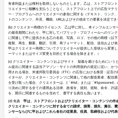
有者利益または権利を取得しないものとします。乙は、ストアフロントに
リエイターに報酬を支払うことなく、ストアフロント上での広告マテリア
ー・プログラムへのクリエイターの参加に関する（テキスト、リンク、
トのコンテンツ、外見、機能、URLおよびその他全ての要素を決定で
(b) クリエイター商標のライセンス 乙は甲に対し、本インフルエン
の最長期間にわたり、甲に対してパブリック・プロフィールへのリンク
に関連して甲に提供される乙の名前、写真、ロゴ、その他の商標（以下
複製、再生、翻案、翻訳、引用、再フォーマット、配信、送信および表
甲はクリエイター商標についてクリエイターが提供した形状から変更し
ーマットまたはサイズ変更を目的とする場合を除きます。）
(c) クリエイター・コンテンツおよびサイト 疑義を避けるためにい
ル提出に関連する該当アマゾン・サイトの利用規約の規定に従い、かつ、
用される場合、米連邦取引委員会（FTC）の広告における推奨・証言
イターが、クリエイター・コンテンツに関連して他の製造業者、配信業
を受け取った場合、クリエイターは、(「#Ad」または「#Sponsor
り決めに関する全ての適用ある法律、政省令、規則、規制、命令、許認
を、開示に関連するものを含めて、遵守する責任も負います。
(d) 免責
甲は、ストアフロントおよびクリエイター・コンテンツの作
クリエイター・コンテンツに対する全ての請求、損害、損失、責任、費
ンサーならびに甲およびこれら各社の従業員、役員、取締役および代表