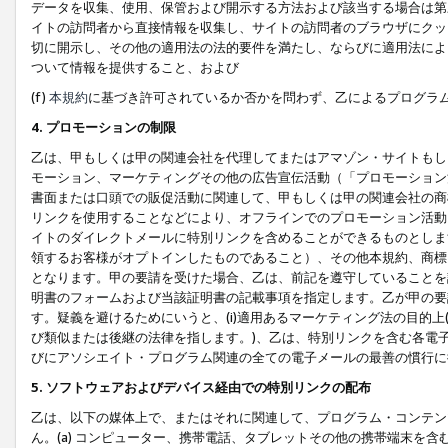
データを収集、使用、保管および開示する方法および該当する場合は第
イトの訪問者から直接情報を収集し、サイトの訪問者のブラウザにクッ
切に開示し、その他の適用法の法的要件を満たし、ならびに適用法によ
ついて情報を提供すること、および
(f)
本規約
に基づき許可されているか否かを問わず、乙によるプログラ
4. プロモーションの制限
乙は、甲もしくは甲の関連会社を代理してまたはアマゾン・サイトもし
モーション、マーケティングその他の広告宣伝活動（「プロモーション
書面または口頭での販促活動に関連して、甲もしくは甲の関連会社の商
リンクを使用することなどにより、オフラインでのプロモーション活動
イトのダイレクトメールに特別リンクを含めることができるものとしま
領するお客様がオプトインしたものであること）、その他本規約、商標
となります。甲の要請を受けた場合、乙は、前記を遵守していることを
明書のフォームおよび当該証明書の記載事項を指定します。乙が甲の要
す。疑義を避けるためにいうと、(i)適用あるマーケティング法の目的上(例
び類似または後継の法律を指します。)、乙は、特別リンクを含む各電子
びにアソシエイト・プログラム関連の全ての電子メールの最善の慣行に
5. ソフトウェアおよびデバイス経由での特別リンクの配布
乙は、以下の媒体上で、またはそれに関連して、プログラム・コンテン
ん。(a) コンピューター、携帯電話、タブレットその他の携帯端末を