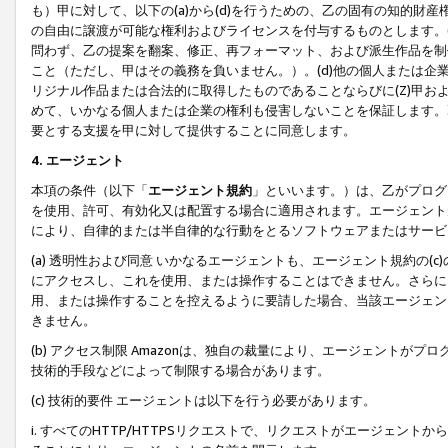
も）甲に対して、以下の(a)から(d)を行うための、乙の固有の知的
の自由に譲渡が可能な権利およびライセンスを付与するものとします。(
問わず、乙の提案を翻案、修正、再フォーマット、および派生作品を制
こと（ただし、甲はその義務を負いません。）。(d)他の個人または企
リジナル作品または合法的に取得したものであることならびに(Z)甲
めて、いかなる個人または企業の権利も侵害しないことを保証します。
要とする支援を甲に対して提供することに同意します。
4. エージェント
本項の条件（以下「
エージェント規約
」といいます。）は、乙がプログ
を使用、許可、有効化又は配置する場合に適用されます。エージェント
により、自律的または半自律的な行動をとるソフトウェアまたはサービ
(a) 透明性および同意 いかなるエージェントも、エージェント規約の
にアクセスし、これを使用、または操作することはできません。さらに、
用、または操作することを控えるように要請した場合、当該エージェン
きません。
(b) アクセス制限 Amazonは、独自の裁量により、エージェント
技術的手段などによって制限する場合があります。
(c) 技術的要件 エージェントは以下を行う必要があります。
i. すべてのHTTP/HTTPSリクエストで、リクエストがエージェ