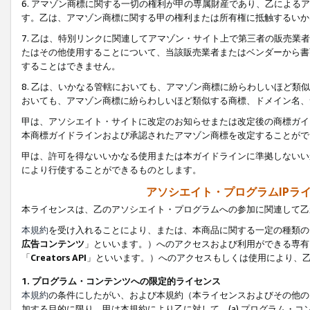
6. アマゾン商標に関する一切の権利が甲の専属財産であり、乙によ
す。乙は、アマゾン商標に関する甲の権利または所有権に抵触するいか
7. 乙は、特別リンクに関連してアマゾン・サイト上で第三者の販売
たはその他使用することについて、当該販売業者またはベンダーから書
することはできません。
8. 乙は、いかなる管轄においても、アマゾン商標に紛らわしいほど
おいても、アマゾン商標に紛らわしいほど類似する商標、ドメイン名、
甲は、アソシエイト・サイトに改定のお知らせまたは改定後の商標ガイ
本商標ガイドラインおよび承認されたアマゾン商標を改定することがで
甲は、許可を得ないいかなる使用または本ガイドラインに準拠しないい
により行使することができるものとします。
アソシエイト・プログラムIPラ
本ライセンスは、乙のアソシエイト・プログラムへの参加に関連して乙
本規約
を受け入れることにより、または、本商品に関する一定の種類の
広告コンテンツ
」といいます。）へのアクセスおよび利用ができる専有
「
Creators API
」といいます。）へのアクセスもしくは使用により、
1. プログラム・コンテンツへの限定的ライセンス
本規約
の条件にしたがい、および本規約（本ライセンスおよびその他の
加する目的に限り、甲は本規約により乙に対して、(a) プログラム・コ