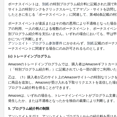
ボーナスイベントは、
別紙
の特別プログラム紹介料に記載された国で利
サイト上の特別リンクをクリックスルーしてアマゾン・サイトを訪問した
したときに生じる「ボーナスイベント」に関連して、第4(b)条記載の
ボーナスイベントが違反またはその他の悪用により不適格となった場合
アの利用、一人の個人による複数のボーナスイベント、ボーナスイベン
別プログラム紹介料を支払いません。いずれの場合においても、甲は甲
かについて判断します。
アソシエイト・プログラム参加要件
にかかわらず、
別紙
記載のボーナ
ーナスイベントに関連する場合にのみ許可されるものとします。
(c) トレードインプログラム
Amazonのトレードインプログラムでは、購入者はAmazonギフト
（「特別プログラム紹介料」）に記載されている一部の国でご利用いた
乙は、（1）購入者が乙のサイト上のAmazonサイトへの特別なリン
に商品を追加し、Amazonが受け入れる下取りリクエストを送信した場
プログラム紹介料を得ることができます。
Amazonは、いずれの場合も、トレードインイベントがプログラム文書
発生したか、または不適格となったかを独自の裁量により判断します。
5. プログラム紹介料の制限
アソシエイトタグは、アソシエイト・プログラムからの紹介料を受ける