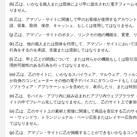
(h) 乙は、いかなる個人または団体により甲に提出された電子フォー
りません。
(i) 乙は、アマゾン・サイトに関連して甲のお客様が使用するアカウ
請、収集、取得、保存、キャッシュ、もしくは使用してはなりません。
(j) 乙は、アマゾン・サイトのボタン、リンクその他の機能を、変更
(k) 乙は、他の個人または団体を代理して、アマゾン・サイトにおい
行為をするのを承認、支援または奨励してはなりません。
(l) 乙は、甲と乙との関係について、または何らかの機能もしくは取
理的可能性のある行為を行ってはなりません。
(m) 乙は、乙のサイトに、いかなるスパイウェア、マルウェア、ウィ
が自身のコンピューター その他の電子デバイスにダウンロードもしく
ソフトウェア・アプリケーションを含めたり、表示したり、または特別
(n) 乙は、モバイル・アプリ内に組み込まれたアプリ内ウェブブラウザ
イトの中でフレーム化してはなりません。ただし、乙のサイト上で参加
(o) 乙は、乙のサイト上の素材と密接に関連して商品を宣伝する乙の
ー・ウィンドウ、トランジショナル・ページ広告またはレイヤー広告内
てはなりません。
(p) 乙は、アマゾン・サイトに乙が掲載することができるいかなるコ