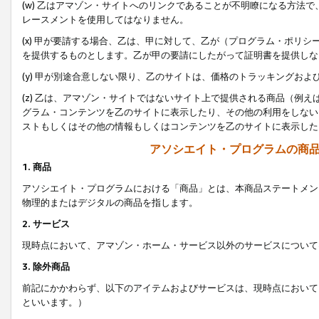
(w) 乙はアマゾン・サイトへのリンクであることが不明瞭になる方法
レースメントを使用してはなりません。
(x) 甲が要請する場合、乙は、甲に対して、乙が（プログラム・ポリ
を提供するものとします。乙が甲の要請にしたがって証明書を提供しな
(y) 甲が別途合意しない限り、乙のサイトは、価格のトラッキングお
(z) 乙は、アマゾン・サイトではないサイト上で提供される商品（例
グラム・コンテンツを乙のサイトに表示したり、その他の利用をしない
ストもしくはその他の情報もしくはコンテンツを乙のサイトに表示した
アソシエイト・プログラムの商
1. 商品
アソシエイト・プログラムにおける「商品」とは、本商品ステートメン
物理的またはデジタルの商品を指します。
2. サービス
現時点において、アマゾン・ホーム・サービス以外のサービスについて
3. 除外商品
前記にかかわらず、以下のアイテムおよびサービスは、現時点において
といいます。）