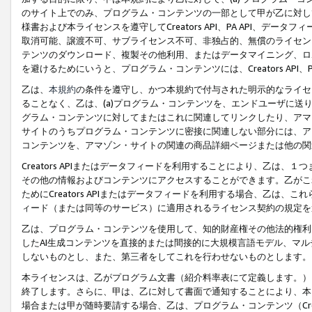
のサイト上でのみ、プログラム・コンテンツの一部として甲が乙に対し
様書および本ライセンスを遵守してCreators API、PA API、
取消可能、譲渡不可、サブライセンス不可、非独占的、無償のライセン
テンツのダウンロード、複製その他利用、またはデータマイニング、ロ
を避けるためにいうと、プログラム・コンテンツには、Creators AP
乙は、
本規約
の条件を遵守し、かつ本規約で付与された明示的なライセ
ることなく、乙は、(a)プログラム・コンテンツを、エンドユーザに
グラム・コンテンツに対してまたはこれに関連してリンクしたり、アマ
サイトのうちプログラム・コンテンツに密接に関連しない部分には、ア
コンテンツを、アマゾン・サイトの関連の商品詳細ページまたは他の関
Creators APIまたはデータフィードを利用することにより、乙は、
その他の情報およびコンテンツにアクセスすることができます。乙がこ
ためにCreators APIまたはデータフィードを利用する場合、乙は、こ
ィード（または同等のサービス）に適用されるライセンス契約の規定を
乙は、プログラム・コンテンツを使用して、知的財産権その他法的権利
したAI生成コンテンツを直接的または間接的に大規模言語モデル、マ
しないものとし、また、第三者をしてこれを行わせないものとします。
本ライセンスは、乙がプログラム文書（紹介料率表にて定義します。）
終了します。さらに、甲は、乙に対して書面で通知することにより、本
場合または甲が随時要請する場合、乙は、プログラム・コンテンツ（Cre