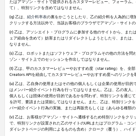
たはアマゾン・サイトで提供されるカスタマーレビュー、フォーラム、
て）、特別リンクを含めてはなりません。
(q) 乙は、
紹介料率表
の裏をかこうとしたり、乙の紹介料を人為的に増
クリックする方法以外で、当該お客様のブラウザでアマゾン・サイトの
(r) 乙は、アソシエイト・プログラムに参加する他のサイトから、ま
ェア経由を含めて）妨害またはリダイレクトしようとしたり、または、
なりません。
(s) 乙は、ロボットまたはソフトウェア・プログラムその他の方法を
ゾン・サイト上でのセッションを作出してはなりません。
(t) 乙は、甲のカスタマーレビューやおすすめ度（star rating
Creators APIを経由してカスタマーレビューやおすすめ度へのリンク
(u) 乙は、乙自身の使用またはその他の個人もしくは企業の使用が目
はメンバー紹介イベント行為を行ってはなりません。乙は、乙の友人、
個人もしくは団体の使用が目的であるかを問わず、特別リンクを通じて
を許可、要請または奨励してはなりません。また、乙は、特別リンクを
バー紹介イベント行為の実施、または再販売もしくは（あらゆる種類の
(v) 乙は、お客様がアマゾン・サイトへ遷移するため特別リンクをク
で、特別リンクが設置された乙のサイトのURLまたはプログラム・コ
ダイレクトページの利用によるものも含め）クローク（覆う）、ハイド