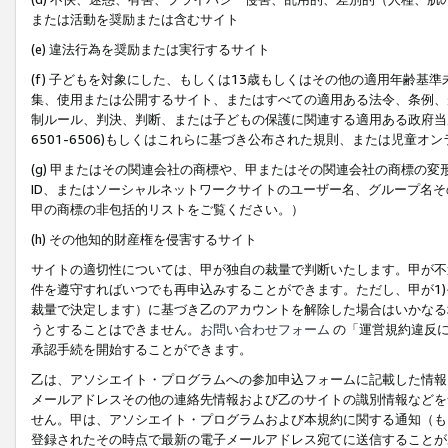
または活動を奨励または含むサイト
(e) 違法行為を奨励または実行するサイト
(f) 子どもを対象にした、もしくは13歳もしくはその他の適用年齢
集、使用または公開するサイト、またはすべての適用ある法令、条例、
制ルール、判決、判断、または子どもの保護に関連する適用ある政府当局の要
6501-6506)もしくはこれらに基づき公布された規則、または児童オ
(g) 甲またはその関連会社の商標や、甲またはその関連会社の商標の
ID、またはソーシャルネットワークサイトのユーザー名、グループ名
甲の商標の非包括的リストをご覧ください。）
(h) その他知的財産権を侵害するサイト
サイトの適切性については、甲が独自の裁量で判断いたします。甲が不
件を遵守すればいつでも再申込みすることができます。ただし、甲が1)
裁量で決定します）に基づき乙のアカウントを解除した場合はいかなる
うとすることはできません。
お問い合わせフォーム
の「運営規約違反に
承認手続を開始することができます。
乙は、アソシエイト・プログラムへの参加申込フォームに記載した情報
メールアドレスその他の連絡先情報および乙のサイトの識別情報などを
せん。甲は、アソシエイト・プログラムおよび本規約に関する通知（も
登録されたその時点で最新の電子メールアドレス宛てに送信することが