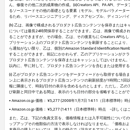
ん、修復その他二次的成果物の作成。(ii)Creators API、PA 
るソースコードその他の基礎となる要素（モデル、モデルパラメーター
るため、リバースエンジニアリング、ディスアセンブル、ディコンパイ
(h) 乙は、画像で構成されるプロダクト広告コンテンツを保存または
については最長24時間保存することができます。乙は、画像で構成さ
ることができますが、その場合、乙は、その後直ちに Creators AP
プリケーション上のプロダクト広告コンテンツを刷新することにより、
ら通知がない限り、乙は、個別のAmazon Standard Identification Nu
することができます。前記にかかわらず、乙のアプリケーションがクラ
プロダクト広告コンテンツを保存またはキャッシュしてはいけません。
以内に、甲に対して、プロダクト広告コンテンツを含むまたは使用する
(i) 乙がプロダクト広告コンテンツをデータフィードから取得する場合または
ン上に表示されるプロダクト広告コンテンツの刷新頻度が1時間に1回
報に隣接して、時刻/日付の表示を含めるものとします。ただし、乙の
び刷新と同日中である間は、表示のうち日付の部分を省略することがで
• Amazon.co.jp 価格： ¥3,277 (2008年1月7日 14:11（日本標準
• Amazon.co.jp 価格： ¥3,277 (14:11（日本標準時）時点 −詳しくは
また、乙は、下記の免責文言を、価格情報または入手可能性についての
ップアップその他類似の方法で表示しなければなりません。「価格およ
本商品の購入においては、購入の時点で（該当するアマゾン・サイト）