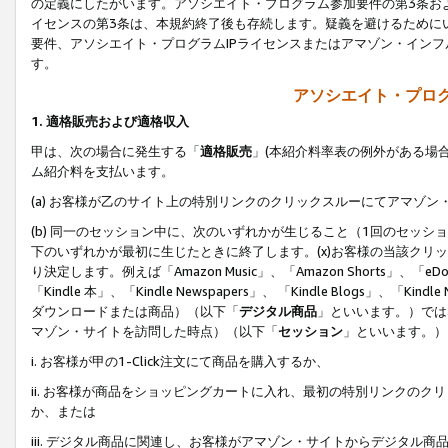
の定義にしたがいます。アソシエイト・プログラム参加要件の第3条お
イセンスの第3条は、本規約終了後も存続します。疑義を避けるためにい
要件、アソシエイト・プログラムIPライセンスまたはアマゾン・イン
す。
アソシエイト・プログ
1. 適格販売および適格収入
甲は、次の場合に発生する「
適格販売
」(本紹介料率表の例外がある場
ム紹介料を支払います。
(a) お客様が乙のサイト上の特別リンクのクリックスルーにてアマゾン
(b) 同一のセッション中に、次のいずれかが生じること（1回のセッ
下のいずれかが最初に生じたときに終了します。(x)お客様の当該クリッ
り決定します。例えば「Amazon Music」、「Amazon Shorts」、「eDo
「Kindle 本」、「Kindle Newspapers」、 「Kindle Blogs」、「
ダウンロードまたは商品）（以下「
デジタル商品
」といいます。）では
マゾン・サイトを訪問した時点）（以下「
セッション
」といいます。）
i. お客様が甲の1-Click注文にて商品を購入するか、
ii. お客様が商品をショッピングカートに入れ、最初の特別リンクの
か、または
iii. デジタル商品に関連し、お客様がアマゾン・サイトからデジタ