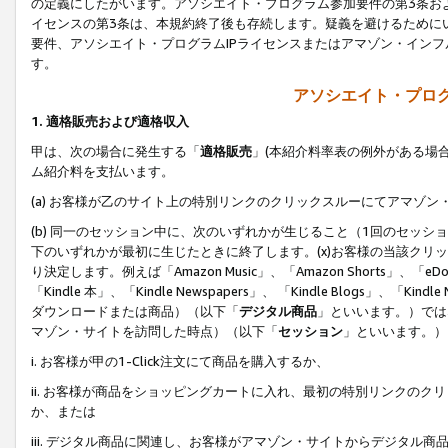
の定義にしたがいます。アソシエイト・プログラム参加要件の第3条お
イセンスの第3条は、本規約終了後も存続します。疑義を避けるためにい
要件、アソシエイト・プログラムIPライセンスまたはアマゾン・イン
す。
アソシエイト・プログ
1. 適格販売および適格収入
甲は、次の場合に発生する「
適格販売
」(本紹介料率表の例外がある場
ム紹介料を支払います。
(a) お客様が乙のサイト上の特別リンクのクリックスルーにてアマゾン
(b) 同一のセッション中に、次のいずれかが生じること（1回のセッ
下のいずれかが最初に生じたときに終了します。(x)お客様の当該クリッ
り決定します。例えば「Amazon Music」、「Amazon Shorts」、「eDo
「Kindle 本」、「Kindle Newspapers」、 「Kindle Blogs」、「
ダウンロードまたは商品）（以下「
デジタル商品
」といいます。）では
マゾン・サイトを訪問した時点）（以下「
セッション
」といいます。）
i. お客様が甲の1-Click注文にて商品を購入するか、
ii. お客様が商品をショッピングカートに入れ、最初の特別リンクの
か、または
iii. デジタル商品に関連し、お客様がアマゾン・サイトからデジタ