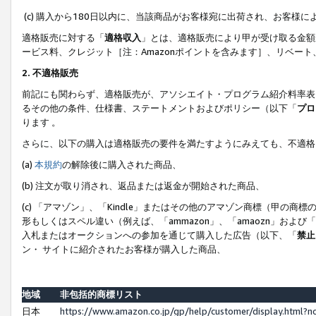
(c) 購入から180日以内に、当該商品がお客様宛に出荷され、お客
適格販売に対する「
適格収入
」とは、適格販売により甲が受け取る金額
ービス料、クレジット［注：Amazonポイントを含みます］、リベー
2. 不適格販売
前記にも関わらず、適格販売が、アソシエイト・プログラム紹介料率表
るその他の条件、仕様書、ステートメントおよびポリシー（以下「
プロ
ります 。
さらに、以下の購入は適格販売の要件を満たすようにみえても、不適格
(a)
本規約
の解除後に購入された商品、
(b) 注文が取り消され、返品または返金が開始された商品、
(c) 「アマゾン」、「Kindle」またはその他のアマゾン商標（甲
形もしくはスペル違い（例えば、「ammazon」、「amaozn」およ
入札またはオークションへの参加を通じて購入した広告（以下、「
禁止
ン・ サイトに紹介されたお客様が購入した商品、
地域
非包括的商標リスト
日本
https://www.amazon.co.jp/gp/help/customer/display.html