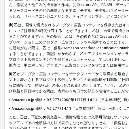
ん、修復その他二次的成果物の作成。(ii)Creators API、PA 
るソースコードその他の基礎となる要素（モデル、モデルパラメーター
るため、リバースエンジニアリング、ディスアセンブル、ディコンパイ
(h) 乙は、画像で構成されるプロダクト広告コンテンツを保存または
については最長24時間保存することができます。乙は、画像で構成さ
ることができますが、その場合、乙は、その後直ちに Creators AP
プリケーション上のプロダクト広告コンテンツを刷新することにより、
ら通知がない限り、乙は、個別のAmazon Standard Identification Nu
することができます。前記にかかわらず、乙のアプリケーションがクラ
プロダクト広告コンテンツを保存またはキャッシュしてはいけません。
以内に、甲に対して、プロダクト広告コンテンツを含むまたは使用する
(i) 乙がプロダクト広告コンテンツをデータフィードから取得する場合または
ン上に表示されるプロダクト広告コンテンツの刷新頻度が1時間に1回
報に隣接して、時刻/日付の表示を含めるものとします。ただし、乙の
び刷新と同日中である間は、表示のうち日付の部分を省略することがで
• Amazon.co.jp 価格： ¥3,277 (2008年1月7日 14:11（日本標準
• Amazon.co.jp 価格： ¥3,277 (14:11（日本標準時）時点 −詳しくは
また、乙は、下記の免責文言を、価格情報または入手可能性についての
ップアップその他類似の方法で表示しなければなりません。「価格およ
本商品の購入においては、購入の時点で（該当するアマゾン・サイト）