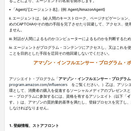
ることにより、エージェントの名前を開示します。
• 「Agent/ [エージェント名]」(例: Agent/AmazonAgent)
ii. エージェントは、(a) 人間のキーストローク、ページナビゲーシ
めのCAPTCHAやその他の手段を完了させたり回避して、アクセス、
ません。
iii. 対話が人間によるものかコンピューターによるものかを判断する
iv. エージェントがプログラム・コンテンツにアクセスし、又はこれ
ことを目的とした手段を迂回その他回避しないでください。
アマゾン・インフルエンサー・プログラム・
アソシエイト・プログラム「
アマゾン・インフルエンサー・プログラム
program.amazon.com/influencers
をご覧ください。）乙は、アソシエ
環として、消費者の購入を促進するソーシャルメディアのプレゼンスと
ー・プログラムに参加するには、資格を有するアソシエイト（以下「
イ
す。）は、アマゾンの質的量的基準を満たし、登録プロセスを完了し、
しなければなりません。
1.
登録情報、ストアフロント