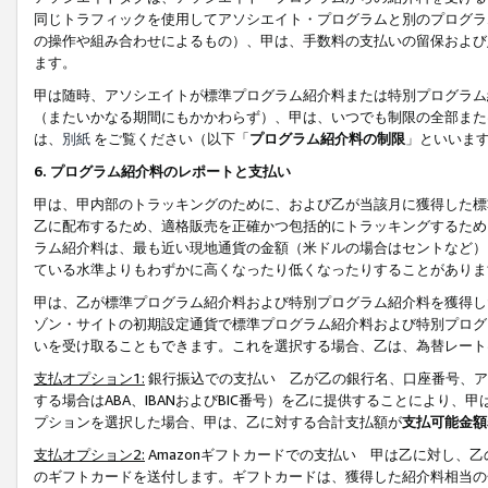
同じトラフィックを使用してアソシエイト・プログラムと別のプログラ
の操作や組み合わせによるもの）、甲は、手数料の支払いの留保および
ます。
甲は随時、アソシエイトが標準プログラム紹介料または特別プログラム
（またいかなる期間にもかかわらず）、甲は、いつでも制限の全部また
は、
別紙
をご覧ください（以下「
プログラム紹介料の制限
」といいま
6. プログラム紹介料のレポートと支払い
甲は、甲内部のトラッキングのために、および乙が当該月に獲得した標
乙に配布するため、適格販売を正確かつ包括的にトラッキングするため
ラム紹介料は、最も近い現地通貨の金額（米ドルの場合はセントなど）
ている水準よりもわずかに高くなったり低くなったりすることがありま
甲は、乙が標準プログラム紹介料および特別プログラム紹介料を獲得し
ゾン・サイトの初期設定通貨で標準プログラム紹介料および特別プログ
いを受け取ることもできます。これを選択する場合、乙は、為替レート
支払オプション1:
銀行振込での支払い 乙が乙の銀行名、口座番号、ア
する場合はABA、IBANおよびBIC番号）を乙に提供することにより
プションを選択した場合、甲は、乙に対する合計支払額が
支払可能金額
支払オプション2:
Amazonギフトカードでの支払い 甲は乙に対し、
のギフトカードを送付します。ギフトカードは、獲得した紹介料相当の