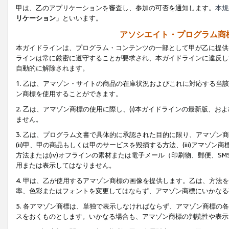
甲は、乙のアプリケーションを審査し、参加の可否を通知します。
本規
リケーション
」といいます。
アソシエイト・プログラム商
本ガイドラインは、プログラム・コンテンツの一部として甲が乙に提供
ラインは常に厳密に遵守することが要求され、本ガイドラインに違反し
自動的に解除されます。
1. 乙は、アマゾン・サイトの商品の在庫状況およびこれに対応する
ン商標を使用することができます。
2. 乙は、アマゾン商標の使用に際し、(i)本ガイドラインの最新版、およ
ません。
3. 乙は、プログラム文書で具体的に承認された目的に限り、アマゾン
(ii)甲、甲の商品もしくは甲のサービスを毀損する方法、(iii)アマ
方法または(iv)オフラインの素材または電子メール（印刷物、郵便、S
用または表示してはなりません。
4. 甲は、乙が使用するアマゾン商標の画像を提供します。乙は、方
率、色彩またはフォントを変更してはならず、アマゾン商標にいかなる
5. 各アマゾン商標は、単独で表示しなければならず、アマゾン商標
スをおくものとします。いかなる場合も、アマゾン商標の判読性や表示