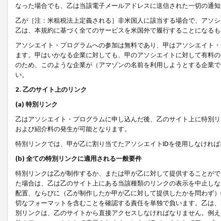
なった場合でも、乙は当該電子メールアドレスに送信された一切の通知
乙が［注：米租税法上定義される］非米国人に該当する場合で、アソシ
乙は、本規約に基づく全てのサービスを米国外で履行することになるも
アソシエイト・プログラムへの参加は無料であり、甲はアソシエイト・
ます。甲はいかなる企業に対しても、甲のアソシエイトに対して有料の
のため、このような企業が（アマゾンの名前を利用しようとする企業で
い。
2. 乙のサイト上のリンク
(a) 特別リンク
乙はアソシエイト・プログラムに申し込んだ後、乙のサイト上に特別リ
および紹介料の発生が可能となります。
特別リンクでは、甲が乙に割り当てたアソシエイトIDを使用しなけれ
(b) 全ての特別リンクに適用される一般要件
特別リンクは乙が制作するか、または甲が乙に対して提供することがで
た場合は、乙は乙のサイト上にある当該種類のリンクの表示を中止しな
配置、ならびに（乙が制作したか甲が乙に対して提供したかを問わず）
切なフォーマットを含むことを確認する責任を単独で負います。乙は、
別リンクは、乙のサイトから直接アクセスしなければなりません。例えば、