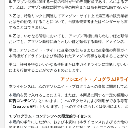
6. アマゾン商標に関する一切の権利が甲の専属財産であり、乙によ
す。乙は、アマゾン商標に関する甲の権利または所有権に抵触するいか
7. 乙は、特別リンクに関連してアマゾン・サイト上で第三者の販売
たはその他使用することについて、当該販売業者またはベンダーから書
することはできません。
8. 乙は、いかなる管轄においても、アマゾン商標に紛らわしいほど
おいても、アマゾン商標に紛らわしいほど類似する商標、ドメイン名、
甲は、アソシエイト・サイトに改定のお知らせまたは改定後の商標ガイ
本商標ガイドラインおよび承認されたアマゾン商標を改定することがで
甲は、許可を得ないいかなる使用または本ガイドラインに準拠しないい
により行使することができるものとします。
アソシエイト・プログラムIPラ
本ライセンスは、乙のアソシエイト・プログラムへの参加に関連して乙
本規約
を受け入れることにより、または、本商品に関する一定の種類の
広告コンテンツ
」といいます。）へのアクセスおよび利用ができる専有
「
Creators API
」といいます。）へのアクセスもしくは使用により、
1. プログラム・コンテンツへの限定的ライセンス
本規約
の条件にしたがい、および本規約（本ライセンスおよびその他の
加する目的に限り、甲は本規約により乙に対して、(a) プログラム・コ