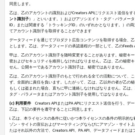
同意します。
乙は、乙のアカウントの識別およびCreators APIにリクエスト送
ント識別子
）」といいます。）およびアソシエイト・タグ・パラメータ（
ID」または関連する「トラッキングID」のいずれかとなります。）の両方
てアカウント識別子を取得することができます
データフィードを通じてプロダクト広告コンテンツを取得する場合、乙は、Cre
とします。乙は、データフィードの承認過程の一部として、乙のFeeds
甲は、乙のアカウント識別子を随時変更することがあります。秘密キー
密およびセキュリティを維持しなければなりません。乙は、乙の秘密キ
せん。公開キーであるアカウント識別子は、秘密ではありません。
乙は、乙のアカウント識別子のもとで行われる全ての活動について、こ
ず、全面的に責任を負います。したがって、乙は、乙以外の者が乙の秘
もしくは盗まれた場合、直ちに甲に連絡しなければなりません。乙は、
タグ・パラメータまたはアカウント識別子を使用してはなりません。
(c) 利用要件
Creators APIまたはPA APIにリクエスト送信を
乙は、下記の要件を遵守することに同意します。
i. 乙は、本ライセンスの条件に従いかつ本ライセンスの条件の明示的
ゾン・サイトの宣伝およびマーケティングならびにアマゾン・サイト上
たはそれ以外の方法で、Creators API、PA API、データフィー