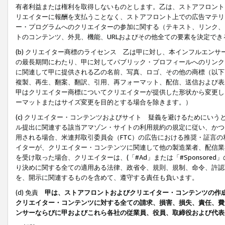
有者利益または権利を取得しないものとします。乙は、ストアフロントに
リエイターに報酬を支払うことなく、ストアフロント上での広告マテリア
ー・プログラムへのクリエイターの参加に関する（テキスト、リンク、
トのコンテンツ、外見、機能、URLおよびその他全ての要素を決定で
(b) クリエイター商標のライセンス 乙は甲に対し、本インフルエン
の最長期間にわたり、甲に対してパブリック・プロフィールへのリンク
に関連して甲に提供される乙の名前、写真、ロゴ、その他の商標（以下
複製、再生、翻案、翻訳、引用、再フォーマット、配信、送信および表
甲はクリエイター商標についてクリエイターが提供した形状から変更し
ーマットまたはサイズ変更を目的とする場合を除きます。）
(c) クリエイター・コンテンツおよびサイト 疑義を避けるためにい
ル提出に関連する該当アマゾン・サイトの利用規約の規定に従い、かつ、
用される場合、米連邦取引委員会（FTC）の広告における推奨・証言
イターが、クリエイター・コンテンツに関連して他の製造業者、配信業
を受け取った場合、クリエイターは、(「#Ad」または「#Sponsor
り決めに関する全ての適用ある法律、政省令、規則、規制、命令、許認
を、開示に関連するものを含めて、遵守する責任も負います。
(d) 免責
甲は、ストアフロントおよびクリエイター・コンテンツの作
クリエイター・コンテンツに対する全ての請求、損害、損失、責任、費
ンサーならびに甲およびこれら各社の従業員、役員、取締役および代表