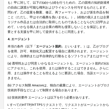
も）甲に対して、以下の(a)から(d)を行うための、乙の固有の知的
の自由に譲渡が可能な権利およびライセンスを付与するものとします。(
問わず、乙の提案を翻案、修正、再フォーマット、および派生作品を制
こと（ただし、甲はその義務を負いません。）。(d)他の個人または企
リジナル作品または合法的に取得したものであることならびに(Z)甲
めて、いかなる個人または企業の権利も侵害しないことを保証します。
要とする支援を甲に対して提供することに同意します。
4. エージェント
本項の条件（以下「
エージェント規約
」といいます。）は、乙がプログ
を使用、許可、有効化又は配置する場合に適用されます。エージェント
により、自律的または半自律的な行動をとるソフトウェアまたはサービ
(a) 透明性および同意 いかなるエージェントも、エージェント規約の
にアクセスし、これを使用、または操作することはできません。さらに、
用、または操作することを控えるように要請した場合、当該エージェン
きません。
(b) アクセス制限 Amazonは、独自の裁量により、エージェント
技術的手段などによって制限する場合があります。
(c) 技術的要件 エージェントは以下を行う必要があります。
i. すべてのHTTP/HTTPSリクエストで、リクエストがエージェ