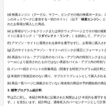
(d) 検索エンジン（グーグル、ヤフー、ビングその他の検索ポータル
ンのネットワークに参加する一切のサイト）（以下「
検索エンジン
」と
れたお客様が購入した商品、
(e) お客様がリンクをクリックまたは仲介ウェブページ上でその他の
イトに送るリンク（「
リダイレクト・リンク
」）を経由して、アマゾン
(f) アマゾン・サイトに適用される条件を遵守せずに、お客様に購入さ
(g) 乙のサイトからアマゾン・サイトへのリンクが適正にフォーマッ
(h) 承認モバイル・アプリ以外のモバイル・アプリ内の特別リンクまたはC
ツールにより提供されたものではない承認モバイル・アプリ内の特別リ
(i) メンバー紹介イベントの対象商品（関連する特別プログラム紹介料と
(j) 本規約で別途定めのない限り、サブスクリプションとして購入され
(k) 商品一覧ページに掲載されていない発表前の商品や予約開始前の商
3. 標準プログラム紹介料
甲は乙に対し、本紹介料率表に記載された制限および
本規約
を遵守す
す。）を支払います。紹介料は、適格収入のパーセンテージとして計算