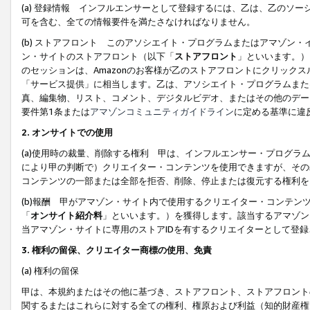
(a) 登録情報 インフルエンサーとして登録するには、乙は、乙のソ
可を含む、全ての情報要件を満たさなければなりません。
(b) ストアフロント このアソシエイト・プログラムまたはアマゾン
ン・サイトのストアフロント（以下「
ストアフロント
」といいます。）
のセッションは、Amazonのお客様が乙のストアフロントにクリック
「サービス提供」に相当します。乙は、アソシエイト・プログラムまた
真、編集物、リスト、コメント、デジタルビデオ、またはその他のデー
要件第1条または
アマゾンコミュニティガイドライン
に定める基準に違
2.
オンサイトでの使用
(a)使用時の裁量、削除する権利 甲は、インフルエンサー・プログラ
により甲の判断で）クリエイター・コンテンツを使用できますが、その
コンテンツの一部または全部を拒否、削除、停止または復元する権利を
(b)報酬 甲がアマゾン・サイト内で使用するクリエイター・コンテン
「
オンサイト紹介料
」といいます。）を獲得します。該当するアマゾン
当アマゾン・サイトに専用のストアIDを有するクリエイターとして登
3.
権利の留保、クリエイター商標の使用、免責
(a) 権利の留保
甲は、本規約またはその他に基づき、ストアフロント、ストアフロント
関するまたはこれらに対する全ての権利、権原および利益（知的財産権