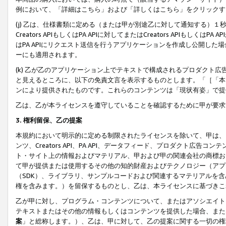
例において、「詳細はこちら」および「詳しくはこちら」をクリックす
(j) 乙は、仕様書類に定める（または甲が別途乙に対して通知する）
Creators APIもしくはPA APIに対してまたはCreators APIもしく
はPA APIにリクエスト送信を行うアプリケーションを作成し公開し
ーにも適用されます。
(k) 乙が乙のアプリケーション上でテキストで構成されるプロダクト
と見えるところに、以下の免責文言を表示するものとします。「［「本
ンにより提供されたものです。これらのコンテンツは「現状有姿」で提
乙は、乙が本ライセンスを遵守していることを確認するために甲が要求
3. 権利留保、乙の提案
本規約において明示的に定める制限されたライセンスを除いて、甲は、
ンツ、Creators API、PA API、データフィード、プロダクト
ト・サイト上の情報およびマテリアル、甲および甲の関連会社の商標お
て甲が提供または使用するその他の知的財産およびテクノロジー（アプ
（SDK）、ライブラリ、サンプルコードおよび関連するマテリアルを
権を含みます。）を留保するものとし、乙は、本ライセンスに基づきこ
乙が甲に対し、プログラム・コンテンツについて、またはアソシエイト
テキストまたはその他の情報もしくはコンテンツを提供した場合、また
案
」と総称します。）、乙は、甲に対して、乙の提案に関する一切の権