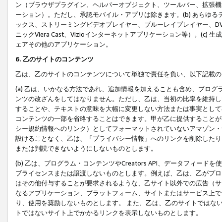
ン（ブラウザプラグイン、ヘルパーオブジェクト、ツールバー、拡張機
ーション）。ただし、承認モバイル・アプリは除きます。(b) あらゆ
ックス、ストリーミングビデオプレイヤー、ブルーレイプレイヤー、DVDプ
ニックViera Cast、Vizioインターネットアプリケーション等）。(
ェアその他のアプリケーション。
6. 乙のサイトのコンテンツ
乙は、乙のサイトのコンテンツについて単独で責任を負い、以下記載の
(a) 乙は、いかなる方法であれ、追加情報を加えることも含め、プロ
ンツの改ざんをしてはなりません。ただし、乙は、当初の比率を維持し
することや、テキストの意味を大幅に変更しない方法または事実として
コンテンツの一部を省略することはできます。甲が乙に提供することが
シー規約情報へのリンク）としてフォーマットされていないアマゾン・
設けることなく、乙は、「プライバシー情報」へのリンクを削除したり
または判読できないようにしないものとします。
(b) 乙は、プログラム・コンテンツやCreators API、データフ
ブライセンスまたは譲渡しないものとします。例えば、乙は、乙がプロ
はその他付与することが要求されるような、乙サイト以外での広告（サ
なるアプリケーション、プラットフォーム、サイトまたはサービス上で
り、使用を奨励しないものとします。 また、乙は、乙のサイトではな
トではないサイト上でかかるリンクを表示しないものとします。