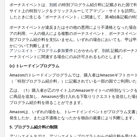
ボーナスイベントは、
別紙
の特別プログラム紹介料に記載された国で利
サイト上の特別リンクをクリックスルーしてアマゾン・サイトを訪問した
したときに生じる「ボーナスイベント」に関連して、第4(b)条記載の
ボーナスイベントが違反またはその他の悪用により不適格となった場合
アの利用、一人の個人による複数のボーナスイベント、ボーナスイベン
別プログラム紹介料を支払いません。いずれの場合においても、甲は甲
かについて判断します。
アソシエイト・プログラム参加要件
にかかわらず、
別紙
記載のボーナ
ーナスイベントに関連する場合にのみ許可されるものとします。
(c) トレードインプログラム
Amazonのトレードインプログラムでは、購入者はAmazonギフト
（「特別プログラム紹介料」）に記載されている一部の国でご利用いた
乙は、（1）購入者が乙のサイト上のAmazonサイトへの特別なリン
に商品を追加し、Amazonが受け入れる下取りリクエストを送信した場
プログラム紹介料を得ることができます。
Amazonは、いずれの場合も、トレードインイベントがプログラム文書
発生したか、または不適格となったかを独自の裁量により判断します。
5. プログラム紹介料の制限
アソシエイトタグは、アソシエイト・プログラムからの紹介料を受ける