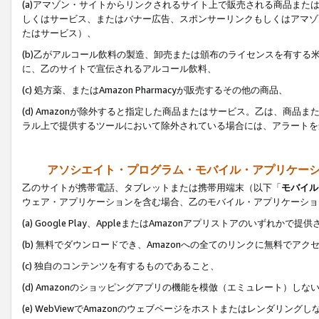
(a)アマゾン・サイトからリンクされるサイト上で販売される商品またはサ
しくはサービス、またはバナー広告、スポンサーリンクもしくはアマゾ
たはサービス）、
(b)乙がアルコール飲料の製造、卸売または頒布のライセンスを有す
に、乙のサイトで宣伝されるアルコール飲料、
(c) 処方薬、またはAmazon Pharmacyが販売するその他の商品、
(d) Amazonが除外すると指定した商品またはサービス。乙は、商品また
ラル上で提供するツールにおいて除外されている場合には、アラートを
アソシエイト・プログラム・モバイル・アプリケー
乙のサイトが携帯電話、タブレットまたは携帯用端末（以下「
モバイル
ウェア・アプリケーションを含む場合、乙のモバイル・アプリケーショ
(a) Google Play、AppleまたはAmazonアプリストアのいずれかで
(b) 無料でダウンロードでき、Amazonへの全てのリンクに無料でアク
(c) 独自のコンテンツを有するものであること、
(d) Amazonのショッピングアプリの機能を模倣（エミュレート）しな
(e) WebViewでAmazonのウェブページをホストまたはレンダリング