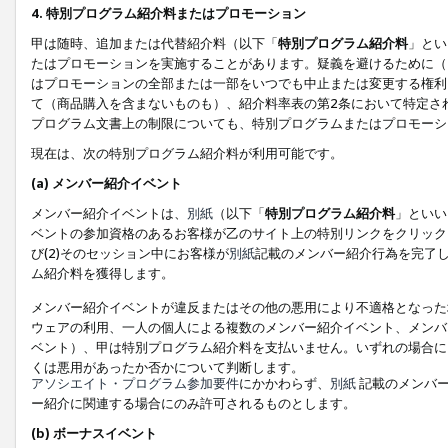
4. 特別プログラム紹介料またはプロモーション
甲は随時、追加または代替紹介料（以下「
特別プログラム紹介料
」とい
たはプロモーションを実施することがあります。疑義を避けるために（
はプロモーションの全部または一部をいつでも中止または変更する権利
て（商品購入を含まないものも）、紹介料率表の第2条において特定さ
プログラム文書上の制限についても、特別プログラムまたはプロモーシ
現在は、次の特別プログラム紹介料が利用可能です。
(a) メンバー紹介イベント
メンバー紹介イベントは、
別紙
（以下「
特別プログラム紹介料
」といい
ベントの参加資格のあるお客様が乙のサイト上の特別リンクをクリック
び(2)そのセッション中にお客様が
別紙
記載のメンバー紹介行為を完了
ム紹介料を獲得します。
メンバー紹介イベントが違反またはその他の悪用により不適格となった
ウェアの利用、一人の個人による複数のメンバー紹介イベント、メンバ
ベント）、甲は特別プログラム紹介料を支払いません。いずれの場合に
くは悪用があったか否かについて判断します。
アソシエイト・プログラム参加要件
にかかわらず、
別紙
記載のメンバー
ー紹介に関連する場合にのみ許可されるものとします。
(b) ボーナスイベント