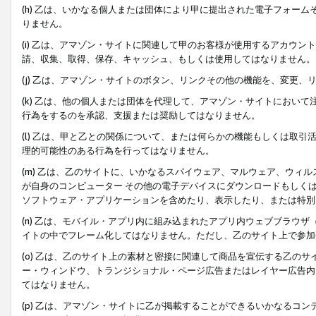
(h) 乙は、いかなる個人または団体により甲に提出された電子フォー
りません。
(i) 乙は、アマゾン・サイトに関連して甲のお客様が使用するアカウ
請、収集、取得、保存、キャッシュ、もしくは使用してはなりません。
(j) 乙は、アマゾン・サイトのボタン、リンクその他の機能を、変更
(k) 乙は、他の個人または団体を代理して、アマゾン・サイトにおい
行為をするのを承認、支援または奨励してはなりません。
(l) 乙は、甲と乙との関係について、または何らかの機能もしくは取
理的可能性のある行為を行ってはなりません。
(m) 乙は、乙のサイトに、いかなるスパイウェア、マルウェア、ウィ
が自身のコンピューター その他の電子デバイスにダウンロードもしく
ソフトウェア・アプリケーションを含めたり、表示したり、または特別
(n) 乙は、モバイル・アプリ内に組み込まれたアプリ内ウェブブラウザ
イトの中でフレーム化してはなりません。ただし、乙のサイト上で参加
(o) 乙は、乙のサイト上の素材と密接に関連して商品を宣伝する乙の
ー・ウィンドウ、トランジショナル・ページ広告またはレイヤー広告内
てはなりません。
(p) 乙は、アマゾン・サイトに乙が掲載することができるいかなるコ