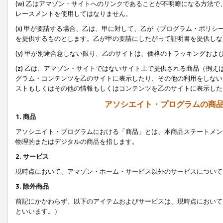
(w) 乙はアマゾン・サイトへのリンクであることが不明瞭になる方法
レースメントを使用してはなりません。
(x) 甲が要請する場合、乙は、甲に対して、乙が（プログラム・ポリ
を提供するものとします。乙が甲の要請にしたがって証明書を提供しな
(y) 甲が別途合意しない限り、乙のサイトは、価格のトラッキングお
(z) 乙は、アマゾン・サイトではないサイト上で提供される商品（例
グラム・コンテンツを乙のサイトに表示したり、その他の利用をしない
ストもしくはその他の情報もしくはコンテンツを乙のサイトに表示した
アソシエイト・プログラムの商
1. 商品
アソシエイト・プログラムにおける「商品」とは、本商品ステートメン
物理的またはデジタルの商品を指します。
2. サービス
現時点において、アマゾン・ホーム・サービス以外のサービスについて
3. 除外商品
前記にかかわらず、以下のアイテムおよびサービスは、現時点において
といいます。）