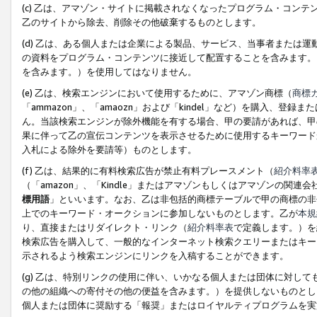
(c) 乙は、アマゾン・サイトに掲載されなくなったプログラム・コン
乙のサイトから除去、削除その他破棄するものとします。
(d) 乙は、ある個人または企業による製品、サービス、当事者または
の資料をプログラム・コンテンツに接近して配置することを含みます。
を含みます。）を使用してはなりません。
(e) 乙は、検索エンジンにおいて使用するために、アマゾン商標（
商標
「ammazon」、「amaozn」および「kindel」など）を購入
ん。当該検索エンジンが除外機能を有する場合、甲の要請があれば、甲
果に伴って乙の宣伝コンテンツを表示させるために使用するキーワード
入札による除外を要請等）ものとします。
(f) 乙は、結果的に有料検索広告が禁止有料プレースメント（
紹介料率
（「amazon」、「Kindle」またはアマゾンもしくはアマゾンの
標用語
」といいます。なお、乙は非包括的商標テーブルで甲の商標の非
上でのキーワード・オークションに参加しないものとします。乙が
本規
り、直接またはリダイレクト・リンク（
紹介料率表
で定義します。）を
検索広告を購入して、一般的なインターネット検索クエリーまたはキー
示されるよう検索エンジンにリンクを入稿することができます。
(g) 乙は、特別リンクの使用に伴い、いかなる個人または団体に対し
の他の組織への寄付その他の便益を含みます。）を提供しないものとし
個人または団体に奨励する「報奨」またはロイヤルティプログラムを実