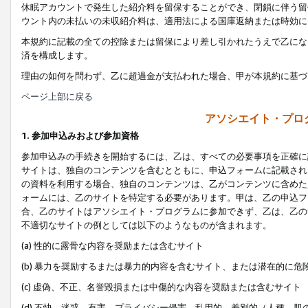
休眠アカウントで発生した紹介料を留保することができ、閉鎖に伴う留
ウント内の未払いの未収紹介料は、適用法による国庫返納または時効に
本規約に記載の全ての控除または留保により差し引かれたうえで乙にな
済を構成します。
理由の如何を問わず、乙に超過金が支払われた場合、甲が本規約に基づ
ページ上部に戻る
アソシエイト・プロ
1. 参加申込みおよび参加資格
参加申込みの手続きを開始するには、乙は、すべての必要事項を正確に
サイトは、独自のコンテンツを含むとともに、申込フォームに記載され
の資料を利用する場合、独自のコンテンツは、乙がコンテンツに含めた
ォームには、乙のサイトを特定する必要があります。甲は、乙の申込フ
合、乙のサイトはアソシエイト・プログラムに参加できず、乙は、乙の
不適切なサイトの例としては以下のようなものが含まれます。
(a) 性的に露骨な内容を奨励または含むサイト
(b) 暴力を奨励するまたは暴力的内容を含むサイト、または潜在的に
(c) 虚偽、不正、名誉毀損または中傷的な内容を奨励または含むサイト
(d) 不快、迷惑、有害、プライバシー侵害、乱用的、差別的（人種、