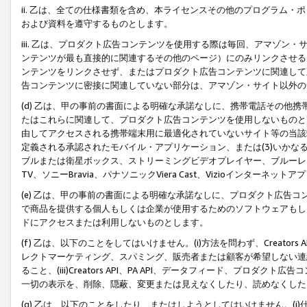
ii. 乙は、全ての仕様書類を含め、本ライセンスその他のプログラム
および資料を遵守するものとします。
iii. 乙は、プロダクト広告コンテンツを使用する際は毎回、アマゾ
ンテンツが最も直接的に関連するその他のページ）にのみリンクさせる
ンテンツをリンクさせず、またはプロダクト広告コンテンツに関連して
告コンテンツに密接に関連していない部分は、アマゾン・サイト以外の
(d) 乙は、甲の事前の書面による明確な承諾なしに、携帯電話その他
たはこれらに関連して、プロダクト広告コンテンツを使用しないものと
由してアクセスされる携帯端末用に最適化されていないサイト等の当該端
定義される承認されたモバイル・アプリケーション、または(3)いか
ブルまたは衛星ボックス、ストリーミングビデオプレイヤー、ブルーレイ
TV、ソニーBravia、パナソニックViera Cast、Vizioインター
(e) 乙は、甲の事前の書面による明確な承諾なしに、プロダクト広告
で商品を提供する個人もしくは企業が使用するためのソフトウェアもしくはその
ドにアクセスまたは利用しないものとします。
(f) 乙は、以下のことをしてはいけません。(i)方法を問わず、Creator
レクトマーケティング、スパミング、販売者または顧客が希望しない連
ること、(iii)Creators API、PA API、データフィード、プ
一切の表示を、削除、隠蔽、変更または見えなくしたり、読めなくした
(g) 乙は、以下のことをしたり、またはしようとしてはいけません。(