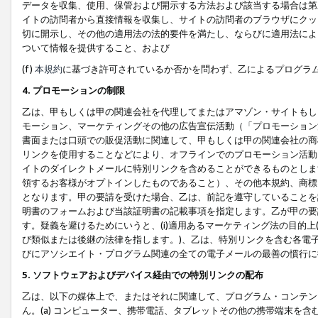
データを収集、使用、保管および開示する方法および該当する場合は第
イトの訪問者から直接情報を収集し、サイトの訪問者のブラウザにクッ
切に開示し、その他の適用法の法的要件を満たし、ならびに適用法によ
ついて情報を提供すること、および
(f)
本規約
に基づき許可されているか否かを問わず、乙によるプログラ
4. プロモーションの制限
乙は、甲もしくは甲の関連会社を代理してまたはアマゾン・サイトもし
モーション、マーケティングその他の広告宣伝活動（「プロモーション
書面または口頭での販促活動に関連して、甲もしくは甲の関連会社の商
リンクを使用することなどにより、オフラインでのプロモーション活動
イトのダイレクトメールに特別リンクを含めることができるものとしま
領するお客様がオプトインしたものであること）、その他本規約、商標
となります。甲の要請を受けた場合、乙は、前記を遵守していることを
明書のフォームおよび当該証明書の記載事項を指定します。乙が甲の要
す。疑義を避けるためにいうと、(i)適用あるマーケティング法の目的上(例
び類似または後継の法律を指します。)、乙は、特別リンクを含む各電子
びにアソシエイト・プログラム関連の全ての電子メールの最善の慣行に
5. ソフトウェアおよびデバイス経由での特別リンクの配布
乙は、以下の媒体上で、またはそれに関連して、プログラム・コンテン
ん。(a) コンピューター、携帯電話、タブレットその他の携帯端末を