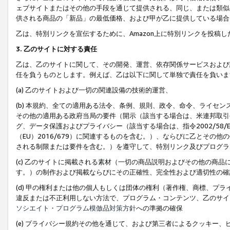
ェブサイトまたはその他の手段を通じて提供される、同じ、または類似
供される商品の「新品」の最低価格、および甲が乙に提供している場合
乙は、特別リンクを宣伝するために、Amazon上に特別リンクを投稿し
3. 乙のサイトに対する責任
乙は、乙のサイトに関して、その開発、運営、依存関係サービスおよび
任を負うものとします。例えば、乙は以下に関して単独で責任を負いま
(a) 乙のサイトおよび一切の関連設備の技術的運営、
(b) 本規約、全ての適用ある法令、条例、規則、政令、命令、ライセ
その他の適用ある政府当局の要件（開示（該当する場合は、米連邦取引
グ、データ保護およびプライバシー（該当する場合は、指令2002/58
（EU）2016/679）に関連するものを含む。）、ならびに乙とそ
される制限または要件を含む。）を遵守して、特別リンク及びプログラ
(c) 乙のサイトに掲載される素材（一切の商品説明およびその他の商
す。）の制作および掲載ならびにその正確性、完全性および適切性の確
(d) 甲の権利または他の個人もしくは団体の権利（著作権、商標、プ
違反または不正利用しない方法で、プログラム・コンテンツ、乙のサイ
ソシエイト・プログラム模倣品対策方針
への準拠の確保
(e) プライバシー規約その他を通じて、および第三者によるクッキー