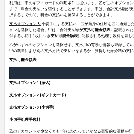
利用は、甲のギフトカードの利用条件に従います。乙がこのオプション
まで、料金の支払いを留保することができます。甲は、合計支払額が支
択するまでの間、料金の支払いを留保することができます。
支払オプション 3:
小切手による支払い 乙が自身の住所を乙に通知し
ョンを選択した場合、甲は、合計支払額が
支払可能金額表
に記載された
付する小切手1枚につき
支払可能金額表
に記載される処理手数料を差し
乙がいずれのオプションも選択せず、支払用の有効な情報も登録してい
甲の裁量により別の支払方法で支払いをするか、獲得した紹介料の支払
支払可能金額表
支払オプション1 (振込)
支払オプション2 (ギフトカード)
支払オプション3 (小切手)
小切手処理手数料
乙のアカウントが少なくとも1年にわたっていかなる実質的な活動を行