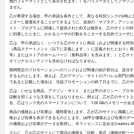
他のフォーマットとして表示されます。）をパラメータとしてアマゾン
ません。
乙が希望する場合、甲の承認を条件として、異なる特別リンクのURL
ニターし最適化することができるように、追加の「サブタグ」アソシエ
イト・プログラムに関連して提供されたID又は報告を、乙のサイトの
に到着したときに、かかるユーザの行動をモニターする目的でユーザに
乙は、甲の承認なく、いつでも乙のサイトに商品（および関連する特別
（商品ステートメント（以下に定義します。）に定義されたとおり）商
等）またはストアのホームページ（食料品等）を含みます。）と乙サイ
オリジナルコンテンツも含めなければなりません。
期間限定のプロモーションへのリンクおよび関連の紹介部分は、該当す
するものとします。例えば、乙がアマゾン・サイトのアパレル部門の商
であると記載した場合は、当該プロモーションの終了日までに、乙のサ
乙は、いかなる商品、アマゾン・サイト、または甲のポリシー、プロモ
誤解を招くような主張をしてはなりません。例えば、乙が乙のサイト上に
合、乙はリンク先のスマートフォンについて、128 GBのメモリーが
商品の価格および在庫は、随時変化します。乙が乙のサイトに掲載した
格および在庫を表示できるものとします。(a)甲が価格および在庫のデータを
の価格および在庫のデータを取得し、
本ライセンス
に定めるCreator
さらに、乙が乙のサイトにて商品の価格を「比較」形式（価格比較ツー