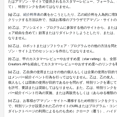
たはアマゾン・サイトで提供されるカスタマーレビュー、フォーラム、
て）、特別リンクを含めてはなりません。
(q) 乙は、
紹介料率表
の裏をかこうとしたり、乙の紹介料を人為的に増
クリックする方法以外で、当該お客様のブラウザでアマゾン・サイトの
(r) 乙は、アソシエイト・プログラムに参加する他のサイトから、ま
ェア経由を含めて）妨害またはリダイレクトしようとしたり、または、
なりません。
(s) 乙は、ロボットまたはソフトウェア・プログラムその他の方法を
ゾン・サイト上でのセッションを作出してはなりません。
(t) 乙は、甲のカスタマーレビューやおすすめ度（star rating
Creators APIを経由してカスタマーレビューやおすすめ度へのリンク
(u) 乙は、乙自身の使用またはその他の個人もしくは企業の使用が目
はメンバー紹介イベント行為を行ってはなりません。乙は、乙の友人、
個人もしくは団体の使用が目的であるかを問わず、特別リンクを通じて
を許可、要請または奨励してはなりません。また、乙は、特別リンクを
バー紹介イベント行為の実施、または再販売もしくは（あらゆる種類の
(v) 乙は、お客様がアマゾン・サイトへ遷移するため特別リンクをク
で、特別リンクが設置された乙のサイトのURLまたはプログラム・コ
ダイレクトページの利用によるものも含め）クローク（覆う）、ハイド