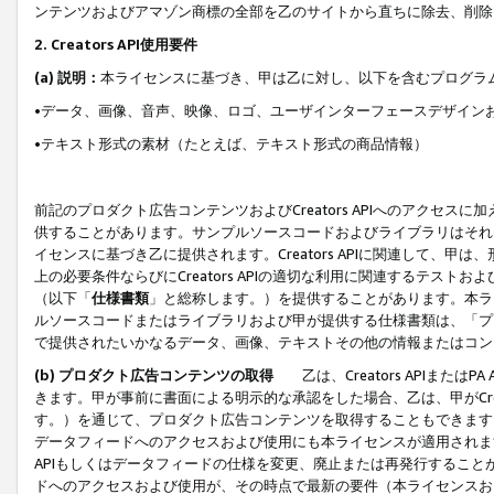
ンテンツおよびアマゾン商標の全部を乙のサイトから直ちに除去、削除
2. Creators API使用要件
(a) 説明：
本ライセンスに基づき、甲は乙に対し、以下を含むプログラ
•データ、画像、音声、映像、ロゴ、ユーザインターフェースデザイン
•テキスト形式の素材（たとえば、テキスト形式の商品情報）
前記のプロダクト広告コンテンツおよびCreators APIへのアクセスに
供することがあります。サンプルソースコードおよびライブラリはそれ
イセンスに基づき乙に提供されます。Creators APIに関連して
上の必要条件ならびにCreators APIの適切な利用に関連するテ
（以下「
仕様書類
」と総称します。）を提供することがあります。本ラ
ルソースコードまたはライブラリおよび甲が提供する仕様書類は、「プ
で提供されたいかなるデータ、画像、テキストその他の情報またはコン
(b) プロダクト広告コンテンツの取得
乙は、Creators APIま
きます。甲が事前に書面による明示的な承認をした場合、乙は、甲がCreator
す。）を通じて、プロダクト広告コンテンツを取得することもできます
データフィードへのアクセスおよび使用にも本ライセンスが適用されます。乙は
APIもしくはデータフィードの仕様を変更、廃止または再発行することがで
ドへのアクセスおよび使用が、その時点で最新の要件（本ライセンスお