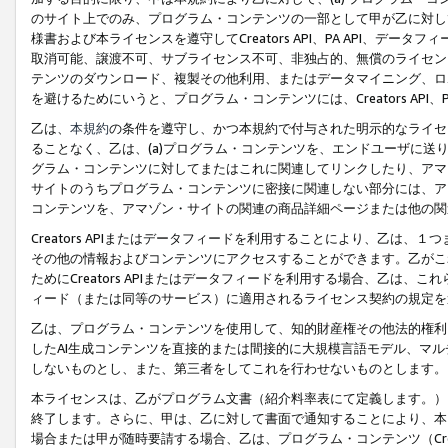
のサイト上でのみ、プログラム・コンテンツの一部として甲が乙に対し
様書および本ライセンスを遵守してCreators API、PA API、
取消可能、譲渡不可、サブライセンス不可、非独占的、無償のライセン
テンツのダウンロード、複製その他利用、またはデータマイニング、ロ
を避けるためにいうと、プログラム・コンテンツには、Creators AP
乙は、
本規約
の条件を遵守し、かつ本規約で付与された明示的なライセ
ることなく、乙は、(a)プログラム・コンテンツを、エンドユーザに
グラム・コンテンツに対してまたはこれに関連してリンクしたり、アマ
サイトのうちプログラム・コンテンツに密接に関連しない部分には、ア
コンテンツを、アマゾン・サイトの関連の商品詳細ページまたは他の関
Creators APIまたはデータフィードを利用することにより、乙は、
その他の情報およびコンテンツにアクセスすることができます。乙がこ
ためにCreators APIまたはデータフィードを利用する場合、乙は、こ
ィード（または同等のサービス）に適用されるライセンス契約の規定を
乙は、プログラム・コンテンツを使用して、知的財産権その他法的権利
したAI生成コンテンツを直接的または間接的に大規模言語モデル、マ
しないものとし、また、第三者をしてこれを行わせないものとします。
本ライセンスは、乙がプログラム文書（紹介料率表にて定義します。）
終了します。さらに、甲は、乙に対して書面で通知することにより、本
場合または甲が随時要請する場合、乙は、プログラム・コンテンツ（Cre