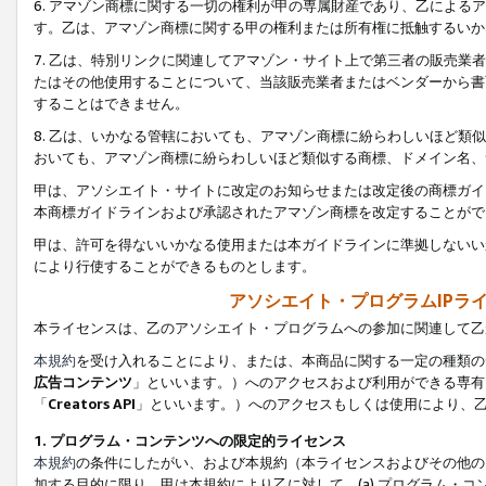
6. アマゾン商標に関する一切の権利が甲の専属財産であり、乙によ
す。乙は、アマゾン商標に関する甲の権利または所有権に抵触するいか
7. 乙は、特別リンクに関連してアマゾン・サイト上で第三者の販売
たはその他使用することについて、当該販売業者またはベンダーから書
することはできません。
8. 乙は、いかなる管轄においても、アマゾン商標に紛らわしいほど
おいても、アマゾン商標に紛らわしいほど類似する商標、ドメイン名、
甲は、アソシエイト・サイトに改定のお知らせまたは改定後の商標ガイ
本商標ガイドラインおよび承認されたアマゾン商標を改定することがで
甲は、許可を得ないいかなる使用または本ガイドラインに準拠しないい
により行使することができるものとします。
アソシエイト・プログラムIPラ
本ライセンスは、乙のアソシエイト・プログラムへの参加に関連して乙
本規約
を受け入れることにより、または、本商品に関する一定の種類の
広告コンテンツ
」といいます。）へのアクセスおよび利用ができる専有
「
Creators API
」といいます。）へのアクセスもしくは使用により、
1. プログラム・コンテンツへの限定的ライセンス
本規約
の条件にしたがい、および本規約（本ライセンスおよびその他の
加する目的に限り、甲は本規約により乙に対して、(a) プログラム・コ