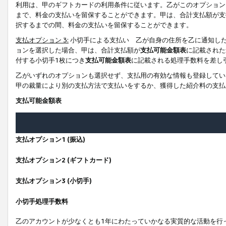
利用は、甲のギフトカードの利用条件に従います。乙がこのオプション
まで、料金の支払いを留保することができます。甲は、合計支払額が支
択するまでの間、料金の支払いを留保することができます。
支払オプション 3:
小切手による支払い 乙が自身の住所を乙に通知し
ョンを選択した場合、甲は、合計支払額が
支払可能金額表
に記載された
付する小切手1枚につき
支払可能金額表
に記載される処理手数料を差し
乙がいずれのオプションも選択せず、支払用の有効な情報も登録してい
甲の裁量により別の支払方法で支払いをするか、獲得した紹介料の支払
支払可能金額表
支払オプション1 (振込)
支払オプション2 (ギフトカード)
支払オプション3 (小切手)
小切手処理手数料
乙のアカウントが少なくとも1年にわたっていかなる実質的な活動を行