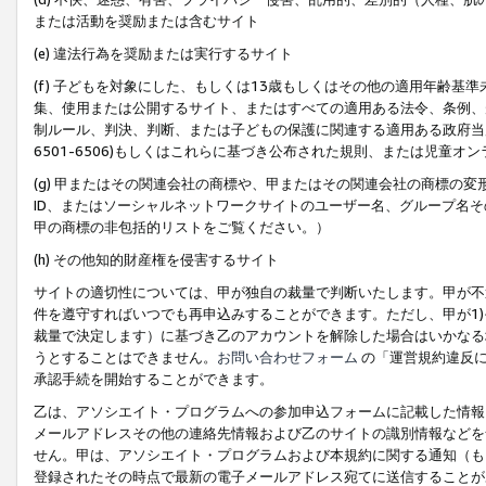
または活動を奨励または含むサイト
(e) 違法行為を奨励または実行するサイト
(f) 子どもを対象にした、もしくは13歳もしくはその他の適用年齢
集、使用または公開するサイト、またはすべての適用ある法令、条例、
制ルール、判決、判断、または子どもの保護に関連する適用ある政府当局の要
6501-6506)もしくはこれらに基づき公布された規則、または児童オ
(g) 甲またはその関連会社の商標や、甲またはその関連会社の商標の
ID、またはソーシャルネットワークサイトのユーザー名、グループ名
甲の商標の非包括的リストをご覧ください。）
(h) その他知的財産権を侵害するサイト
サイトの適切性については、甲が独自の裁量で判断いたします。甲が不
件を遵守すればいつでも再申込みすることができます。ただし、甲が1)
裁量で決定します）に基づき乙のアカウントを解除した場合はいかなる
うとすることはできません。
お問い合わせフォーム
の「運営規約違反に
承認手続を開始することができます。
乙は、アソシエイト・プログラムへの参加申込フォームに記載した情報
メールアドレスその他の連絡先情報および乙のサイトの識別情報などを
せん。甲は、アソシエイト・プログラムおよび本規約に関する通知（も
登録されたその時点で最新の電子メールアドレス宛てに送信することが