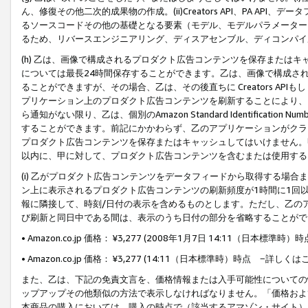
ん、修復その他二次的成果物の作成。(ii)Creators API、PA 
るソースコードその他の基礎となる要素（モデル、モデルパラメーター
るため、リバースエンジニアリング、ディスアセンブル、ディコンパイ
(h) 乙は、画像で構成されるプロダクト広告コンテンツを保存または
については最長24時間保存することができます。乙は、画像で構成さ
ることができますが、その場合、乙は、その後直ちに Creators AP
プリケーション上のプロダクト広告コンテンツを刷新することにより、
ら通知がない限り、乙は、個別のAmazon Standard Identification Nu
することができます。前記にかかわらず、乙のアプリケーションがクラ
プロダクト広告コンテンツを保存またはキャッシュしてはいけません。
以内に、甲に対して、プロダクト広告コンテンツを含むまたは使用する
(i) 乙がプロダクト広告コンテンツをデータフィードから取得する場合または
ン上に表示されるプロダクト広告コンテンツの刷新頻度が1時間に1回
報に隣接して、時刻/日付の表示を含めるものとします。ただし、乙の
び刷新と同日中である間は、表示のうち日付の部分を省略することがで
• Amazon.co.jp 価格： ¥3,277 (2008年1月7日 14:11（日本標準
• Amazon.co.jp 価格： ¥3,277 (14:11（日本標準時）時点 −詳しくは
また、乙は、下記の免責文言を、価格情報または入手可能性についての
ップアップその他類似の方法で表示しなければなりません。「価格およ
本商品の購入においては、購入の時点で（該当するアマゾン・サイト）