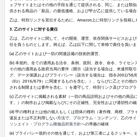
ェブサイトまたはその他の手段を通じて提供される、同じ、または類似
供される商品の「新品」の最低価格、および甲が乙に提供している場合
乙は、特別リンクを宣伝するために、Amazon上に特別リンクを投稿し
3. 乙のサイトに対する責任
乙は、乙のサイトに関して、その開発、運営、依存関係サービスおよび
任を負うものとします。例えば、乙は以下に関して単独で責任を負いま
(a) 乙のサイトおよび一切の関連設備の技術的運営、
(b) 本規約、全ての適用ある法令、条例、規則、政令、命令、ライセ
その他の適用ある政府当局の要件（開示（該当する場合は、米連邦取引
グ、データ保護およびプライバシー（該当する場合は、指令2002/58
（EU）2016/679）に関連するものを含む。）、ならびに乙とそ
される制限または要件を含む。）を遵守して、特別リンク及びプログラ
(c) 乙のサイトに掲載される素材（一切の商品説明およびその他の商
す。）の制作および掲載ならびにその正確性、完全性および適切性の確
(d) 甲の権利または他の個人もしくは団体の権利（著作権、商標、プ
違反または不正利用しない方法で、プログラム・コンテンツ、乙のサイ
ソシエイト・プログラム模倣品対策方針
への準拠の確保
(e) プライバシー規約その他を通じて、および第三者によるクッキー