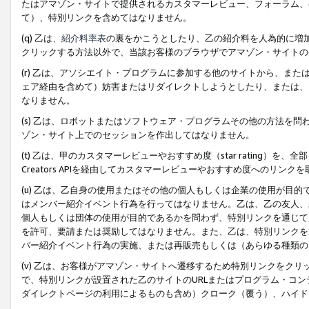
たはアマゾン・サイトで提供されるカスタマーレビュー、フォーラム、
て）、特別リンクを含めてはなりません。
(q) 乙は、
紹介料率表
の裏をかこうとしたり、乙の紹介料を人為的に増
クリックする方法以外で、当該お客様のブラウザでアマゾン・サイトの
(r) 乙は、アソシエイト・プログラムに参加する他のサイトから、ま
ェア経由を含めて）妨害またはリダイレクトしようとしたり、または、
なりません。
(s) 乙は、ロボットまたはソフトウェア・プログラムその他の方法を
ゾン・サイト上でのセッションを作出してはなりません。
(t) 乙は、甲のカスタマーレビューやおすすめ度（star rating
Creators APIを経由してカスタマーレビューやおすすめ度へのリンク
(u) 乙は、乙自身の使用またはその他の個人もしくは企業の使用が目
はメンバー紹介イベント行為を行ってはなりません。乙は、乙の友人、
個人もしくは団体の使用が目的であるかを問わず、特別リンクを通じて
を許可、要請または奨励してはなりません。また、乙は、特別リンクを
バー紹介イベント行為の実施、または再販売もしくは（あらゆる種類の
(v) 乙は、お客様がアマゾン・サイトへ遷移するため特別リンクをク
で、特別リンクが設置された乙のサイトのURLまたはプログラム・コ
ダイレクトページの利用によるものも含め）クローク（覆う）、ハイド