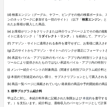
(d) 検索エンジン（グーグル、ヤフー、ビングその他の検索ポータル
ンのネットワークに参加する一切のサイト）（以下「
検索エンジン
」と
れたお客様が購入した商品、
(e) お客様がリンクをクリックまたは仲介ウェブページ上でその他の
イトに送るリンク（「
リダイレクト・リンク
」）を経由して、アマゾン
(f) アマゾン・サイトに適用される条件を遵守せずに、お客様に購入さ
(g) 乙のサイトからアマゾン・サイトへのリンクが適正にフォーマッ
(h) 承認モバイル・アプリ以外のモバイル・アプリ内の特別リンクまたはC
ツールにより提供されたものではない承認モバイル・アプリ内の特別リ
(i) メンバー紹介イベントの対象商品（関連する特別プログラム紹介料と
(j) 本規約で別途定めのない限り、サブスクリプションとして購入され
(k) 商品一覧ページに掲載されていない発表前の商品や予約開始前の商
3. 標準プログラム紹介料
甲は乙に対し、本紹介料率表に記載された制限および
本規約
を遵守す
す。）を支払います。紹介料は、適格収入のパーセンテージとして計算