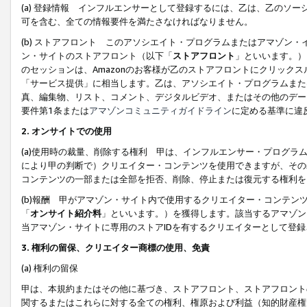
(a) 登録情報 インフルエンサーとして登録するには、乙は、乙のソ
可を含む、全ての情報要件を満たさなければなりません。
(b) ストアフロント このアソシエイト・プログラムまたはアマゾン
ン・サイトのストアフロント（以下「
ストアフロント
」といいます。）
のセッションは、Amazonのお客様が乙のストアフロントにクリック
「サービス提供」に相当します。乙は、アソシエイト・プログラムまた
真、編集物、リスト、コメント、デジタルビデオ、またはその他のデー
要件第1条または
アマゾンコミュニティガイドライン
に定める基準に違
2.
オンサイトでの使用
(a)使用時の裁量、削除する権利 甲は、インフルエンサー・プログラ
により甲の判断で）クリエイター・コンテンツを使用できますが、その
コンテンツの一部または全部を拒否、削除、停止または復元する権利を
(b)報酬 甲がアマゾン・サイト内で使用するクリエイター・コンテン
「
オンサイト紹介料
」といいます。）を獲得します。該当するアマゾン
当アマゾン・サイトに専用のストアIDを有するクリエイターとして登
3.
権利の留保、クリエイター商標の使用、免責
(a) 権利の留保
甲は、本規約またはその他に基づき、ストアフロント、ストアフロント
関するまたはこれらに対する全ての権利、権原および利益（知的財産権