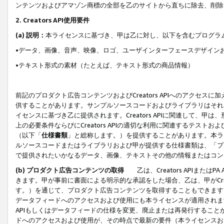
ンテンツおよびアマゾン商標の全部を乙のサイトから直ちに除去、削除
2. Creators API使用要件
(a) 説明：
本ライセンスに基づき、甲は乙に対し、以下を含むプログラ
•データ、画像、音声、映像、ロゴ、ユーザインターフェースデザイン
•テキスト形式の素材（たとえば、テキスト形式の商品情報）
前記のプロダクト広告コンテンツおよびCreators APIへのアクセスに
供することがあります。サンプルソースコードおよびライブラリはそれ
イセンスに基づき乙に提供されます。Creators APIに関連して
上の必要条件ならびにCreators APIの適切な利用に関連するテ
（以下「
仕様書類
」と総称します。）を提供することがあります。本ラ
ルソースコードまたはライブラリおよび甲が提供する仕様書類は、「プ
で提供されたいかなるデータ、画像、テキストその他の情報またはコン
(b) プロダクト広告コンテンツの取得
乙は、Creators APIま
きます。甲が事前に書面による明示的な承認をした場合、乙は、甲がCreator
す。）を通じて、プロダクト広告コンテンツを取得することもできます
データフィードへのアクセスおよび使用にも本ライセンスが適用されます。乙は
APIもしくはデータフィードの仕様を変更、廃止または再発行することがで
ドへのアクセスおよび使用が、その時点で最新の要件（本ライセンスお