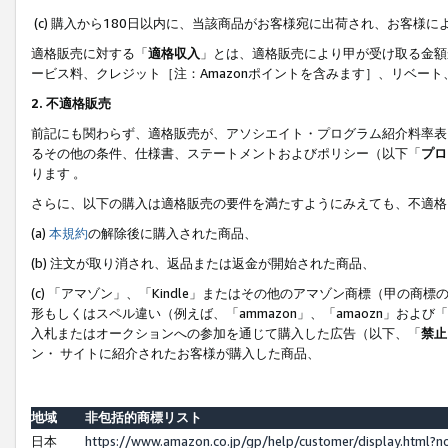
(c) 購入から180日以内に、当該商品がお客様宛に出荷され、お客
適格販売に対する「
適格収入
」とは、適格販売により甲が受け取る金額
ービス料、クレジット［注：Amazonポイントを含みます］、リベー
2. 不適格販売
前記にも関わらず、適格販売が、アソシエイト・プログラム紹介料率表
るその他の条件、仕様書、ステートメントおよびポリシー（以下「
プロ
ります 。
さらに、以下の購入は適格販売の要件を満たすようにみえても、不適格
(a)
本規約
の解除後に購入された商品、
(b) 注文が取り消され、返品または返金が開始された商品、
(c) 「アマゾン」、「Kindle」またはその他のアマゾン商標（甲
形もしくはスペル違い（例えば、「ammazon」、「amaozn」およ
入札またはオークションへの参加を通じて購入した広告（以下、「
禁止
ン・ サイトに紹介されたお客様が購入した商品、
地域
非包括的商標リスト
日本
https://www.amazon.co.jp/gp/help/customer/display.html