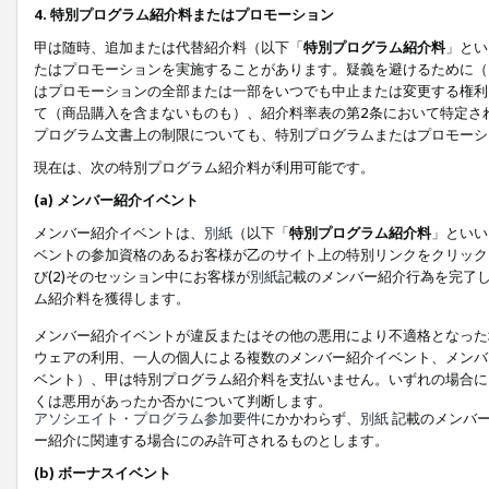
4. 特別プログラム紹介料またはプロモーション
甲は随時、追加または代替紹介料（以下「
特別プログラム紹介料
」とい
たはプロモーションを実施することがあります。疑義を避けるために（
はプロモーションの全部または一部をいつでも中止または変更する権利
て（商品購入を含まないものも）、紹介料率表の第2条において特定さ
プログラム文書上の制限についても、特別プログラムまたはプロモーシ
現在は、次の特別プログラム紹介料が利用可能です。
(a) メンバー紹介イベント
メンバー紹介イベントは、
別紙
（以下「
特別プログラム紹介料
」といい
ベントの参加資格のあるお客様が乙のサイト上の特別リンクをクリック
び(2)そのセッション中にお客様が
別紙
記載のメンバー紹介行為を完了
ム紹介料を獲得します。
メンバー紹介イベントが違反またはその他の悪用により不適格となった
ウェアの利用、一人の個人による複数のメンバー紹介イベント、メンバ
ベント）、甲は特別プログラム紹介料を支払いません。いずれの場合に
くは悪用があったか否かについて判断します。
アソシエイト・プログラム参加要件
にかかわらず、
別紙
記載のメンバー
ー紹介に関連する場合にのみ許可されるものとします。
(b) ボーナスイベント