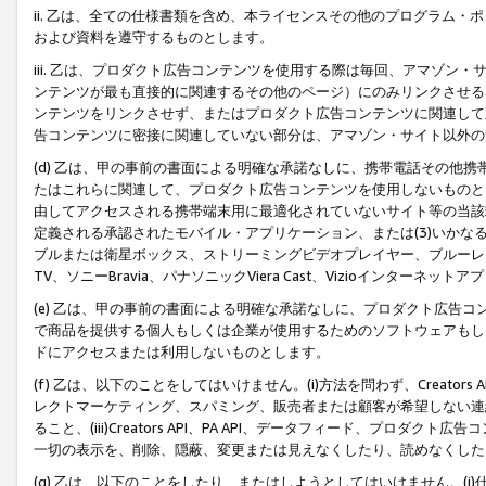
ii. 乙は、全ての仕様書類を含め、本ライセンスその他のプログラム
および資料を遵守するものとします。
iii. 乙は、プロダクト広告コンテンツを使用する際は毎回、アマゾ
ンテンツが最も直接的に関連するその他のページ）にのみリンクさせる
ンテンツをリンクさせず、またはプロダクト広告コンテンツに関連して
告コンテンツに密接に関連していない部分は、アマゾン・サイト以外の
(d) 乙は、甲の事前の書面による明確な承諾なしに、携帯電話その他
たはこれらに関連して、プロダクト広告コンテンツを使用しないものと
由してアクセスされる携帯端末用に最適化されていないサイト等の当該端
定義される承認されたモバイル・アプリケーション、または(3)いか
ブルまたは衛星ボックス、ストリーミングビデオプレイヤー、ブルーレイ
TV、ソニーBravia、パナソニックViera Cast、Vizioインター
(e) 乙は、甲の事前の書面による明確な承諾なしに、プロダクト広告
で商品を提供する個人もしくは企業が使用するためのソフトウェアもしくはその
ドにアクセスまたは利用しないものとします。
(f) 乙は、以下のことをしてはいけません。(i)方法を問わず、Creator
レクトマーケティング、スパミング、販売者または顧客が希望しない連
ること、(iii)Creators API、PA API、データフィード、プ
一切の表示を、削除、隠蔽、変更または見えなくしたり、読めなくした
(g) 乙は、以下のことをしたり、またはしようとしてはいけません。(