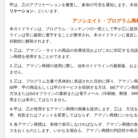
甲は、乙のアプリケーションを審査し、参加の可否を通知します。
本規
リケーション
」といいます。
アソシエイト・プログラム商
本ガイドラインは、プログラム・コンテンツの一部として甲が乙に提供
ラインは常に厳密に遵守することが要求され、本ガイドラインに違反し
自動的に解除されます。
1. 乙は、アマゾン・サイトの商品の在庫状況およびこれに対応する
ン商標を使用することができます。
2. 乙は、アマゾン商標の使用に際し、(i)本ガイドラインの最新版、およ
ません。
3. 乙は、プログラム文書で具体的に承認された目的に限り、アマゾン
(ii)甲、甲の商品もしくは甲のサービスを毀損する方法、(iii)アマ
方法または(iv)オフラインの素材または電子メール（印刷物、郵便、S
用または表示してはなりません。
4. 甲は、乙が使用するアマゾン商標の画像を提供します。乙は、方
率、色彩またはフォントを変更してはならず、アマゾン商標にいかなる
5. 各アマゾン商標は、単独で表示しなければならず、アマゾン商標
スをおくものとします。いかなる場合も、アマゾン商標の判読性や表示