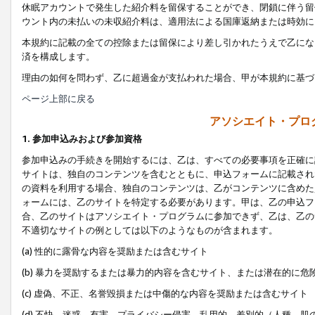
休眠アカウントで発生した紹介料を留保することができ、閉鎖に伴う留
ウント内の未払いの未収紹介料は、適用法による国庫返納または時効に
本規約に記載の全ての控除または留保により差し引かれたうえで乙にな
済を構成します。
理由の如何を問わず、乙に超過金が支払われた場合、甲が本規約に基づ
ページ上部に戻る
アソシエイト・プロ
1. 参加申込みおよび参加資格
参加申込みの手続きを開始するには、乙は、すべての必要事項を正確に
サイトは、独自のコンテンツを含むとともに、申込フォームに記載され
の資料を利用する場合、独自のコンテンツは、乙がコンテンツに含めた
ォームには、乙のサイトを特定する必要があります。甲は、乙の申込フ
合、乙のサイトはアソシエイト・プログラムに参加できず、乙は、乙の
不適切なサイトの例としては以下のようなものが含まれます。
(a) 性的に露骨な内容を奨励または含むサイト
(b) 暴力を奨励するまたは暴力的内容を含むサイト、または潜在的に
(c) 虚偽、不正、名誉毀損または中傷的な内容を奨励または含むサイト
(d) 不快、迷惑、有害、プライバシー侵害、乱用的、差別的（人種、