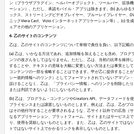
ン（ブラウザプラグイン、ヘルパーオブジェクト、ツールバー、拡張機
ーション）。ただし、承認モバイル・アプリは除きます。(b) あらゆ
ックス、ストリーミングビデオプレイヤー、ブルーレイプレイヤー、DVDプ
ニックViera Cast、Vizioインターネットアプリケーション等）。(
ェアその他のアプリケーション。
6. 乙のサイトのコンテンツ
乙は、乙のサイトのコンテンツについて単独で責任を負い、以下記載の
(a) 乙は、いかなる方法であれ、追加情報を加えることも含め、プロ
ンツの改ざんをしてはなりません。ただし、乙は、当初の比率を維持し
することや、テキストの意味を大幅に変更しない方法または事実として
コンテンツの一部を省略することはできます。甲が乙に提供することが
シー規約情報へのリンク）としてフォーマットされていないアマゾン・
設けることなく、乙は、「プライバシー情報」へのリンクを削除したり
または判読できないようにしないものとします。
(b) 乙は、プログラム・コンテンツやCreators API、データフ
ブライセンスまたは譲渡しないものとします。例えば、乙は、乙がプロ
はその他付与することが要求されるような、乙サイト以外での広告（サ
なるアプリケーション、プラットフォーム、サイトまたはサービス上で
り、使用を奨励しないものとします。 また、乙は、乙のサイトではな
トではないサイト上でかかるリンクを表示しないものとします。