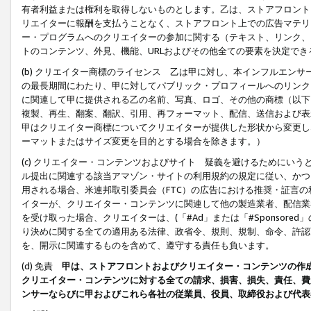
有者利益または権利を取得しないものとします。乙は、ストアフロントに
リエイターに報酬を支払うことなく、ストアフロント上での広告マテリア
ー・プログラムへのクリエイターの参加に関する（テキスト、リンク、
トのコンテンツ、外見、機能、URLおよびその他全ての要素を決定で
(b) クリエイター商標のライセンス 乙は甲に対し、本インフルエン
の最長期間にわたり、甲に対してパブリック・プロフィールへのリンク
に関連して甲に提供される乙の名前、写真、ロゴ、その他の商標（以下
複製、再生、翻案、翻訳、引用、再フォーマット、配信、送信および表
甲はクリエイター商標についてクリエイターが提供した形状から変更し
ーマットまたはサイズ変更を目的とする場合を除きます。）
(c) クリエイター・コンテンツおよびサイト 疑義を避けるためにい
ル提出に関連する該当アマゾン・サイトの利用規約の規定に従い、かつ、
用される場合、米連邦取引委員会（FTC）の広告における推奨・証言
イターが、クリエイター・コンテンツに関連して他の製造業者、配信業
を受け取った場合、クリエイターは、(「#Ad」または「#Sponsor
り決めに関する全ての適用ある法律、政省令、規則、規制、命令、許認
を、開示に関連するものを含めて、遵守する責任も負います。
(d) 免責
甲は、ストアフロントおよびクリエイター・コンテンツの作
クリエイター・コンテンツに対する全ての請求、損害、損失、責任、費
ンサーならびに甲およびこれら各社の従業員、役員、取締役および代表