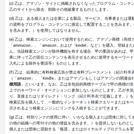
(c) 乙は、アマゾン・サイトに掲載されなくなったプログラム・コン
乙のサイトから除去、削除その他破棄するものとします。
(d) 乙は、ある個人または企業による製品、サービス、当事者または
の資料をプログラム・コンテンツに接近して配置することを含みます。
を含みます。）を使用してはなりません。
(e) 乙は、検索エンジンにおいて使用するために、アマゾン商標（
商標
「ammazon」、「amaozn」および「kindel」など）を購入
ん。当該検索エンジンが除外機能を有する場合、甲の要請があれば、甲
果に伴って乙の宣伝コンテンツを表示させるために使用するキーワード
入札による除外を要請等）ものとします。
(f) 乙は、結果的に有料検索広告が禁止有料プレースメント（
紹介料率
（「amazon」、「Kindle」またはアマゾンもしくはアマゾンの
標用語
」といいます。なお、乙は非包括的商標テーブルで甲の商標の非
上でのキーワード・オークションに参加しないものとします。乙が
本規
り、直接またはリダイレクト・リンク（
紹介料率表
で定義します。）を
検索広告を購入して、一般的なインターネット検索クエリーまたはキー
示されるよう検索エンジンにリンクを入稿することができます。
(g) 乙は、特別リンクの使用に伴い、いかなる個人または団体に対し
の他の組織への寄付その他の便益を含みます。）を提供しないものとし
個人または団体に奨励する「報奨」またはロイヤルティプログラムを実