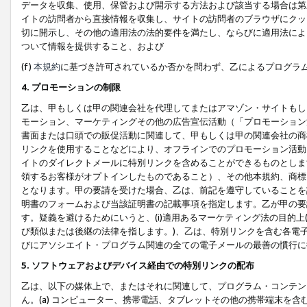
データを収集、使用、保管および開示する方法および該当する場合は第
イトの訪問者から直接情報を収集し、サイトの訪問者のブラウザにクッ
切に開示し、その他の適用法の法的要件を満たし、ならびに適用法によ
ついて情報を提供すること、および
(f)
本規約
に基づき許可されているか否かを問わず、乙によるプログラ
4. プロモーションの制限
乙は、甲もしくは甲の関連会社を代理してまたはアマゾン・サイトもし
モーション、マーケティングその他の広告宣伝活動（「プロモーション
書面または口頭での販促活動に関連して、甲もしくは甲の関連会社の商
リンクを使用することなどにより、オフラインでのプロモーション活動
イトのダイレクトメールに特別リンクを含めることができるものとしま
領するお客様がオプトインしたものであること）、その他本規約、商標
となります。甲の要請を受けた場合、乙は、前記を遵守していることを
明書のフォームおよび当該証明書の記載事項を指定します。乙が甲の要
す。疑義を避けるためにいうと、(i)適用あるマーケティング法の目的上(例
び類似または後継の法律を指します。)、乙は、特別リンクを含む各電子
びにアソシエイト・プログラム関連の全ての電子メールの最善の慣行に
5. ソフトウェアおよびデバイス経由での特別リンクの配布
乙は、以下の媒体上で、またはそれに関連して、プログラム・コンテン
ん。(a) コンピューター、携帯電話、タブレットその他の携帯端末を