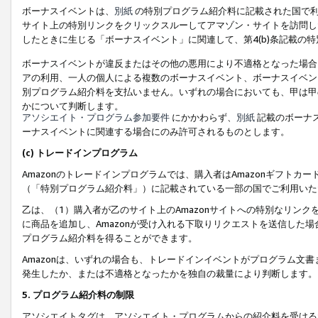
ボーナスイベントは、
別紙
の特別プログラム紹介料に記載された国で利
サイト上の特別リンクをクリックスルーしてアマゾン・サイトを訪問した
したときに生じる「ボーナスイベント」に関連して、第4(b)条記載の
ボーナスイベントが違反またはその他の悪用により不適格となった場合
アの利用、一人の個人による複数のボーナスイベント、ボーナスイベン
別プログラム紹介料を支払いません。いずれの場合においても、甲は甲
かについて判断します。
アソシエイト・プログラム参加要件
にかかわらず、
別紙
記載のボーナ
ーナスイベントに関連する場合にのみ許可されるものとします。
(c) トレードインプログラム
Amazonのトレードインプログラムでは、購入者はAmazonギフト
（「特別プログラム紹介料」）に記載されている一部の国でご利用いた
乙は、（1）購入者が乙のサイト上のAmazonサイトへの特別なリン
に商品を追加し、Amazonが受け入れる下取りリクエストを送信した場
プログラム紹介料を得ることができます。
Amazonは、いずれの場合も、トレードインイベントがプログラム文書
発生したか、または不適格となったかを独自の裁量により判断します。
5. プログラム紹介料の制限
アソシエイトタグは、アソシエイト・プログラムからの紹介料を受ける