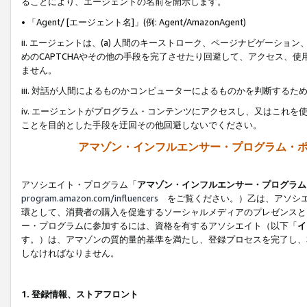
ることにより、エージェントの名前を開示します。
• 「Agent/ [エージェント名]」(例: Agent/AmazonAgent)
ii. エージェントは、(a) 人間のキーストローク、ページナビゲーシ
めのCAPTCHAやその他の手段を完了させたり回避して、アクセス、
ません。
iii. 対話が人間によるものかコンピューターによるものかを判断する
iv. エージェントがプログラム・コンテンツにアクセスし、又はこれ
ことを目的とした手段を迂回その他回避しないでください。
アマゾン・インフルエンサー・プログラム・
アソシエイト・プログラム「
アマゾン・インフルエンサー・プログラム
program.amazon.com/influencers
をご覧ください。）乙は、アソシエ
環として、消費者の購入を促進するソーシャルメディアのプレゼンスと
ー・プログラムに参加するには、資格を有するアソシエイト（以下「
イ
す。）は、アマゾンの質的量的基準を満たし、登録プロセスを完了し、
しなければなりません。
1.
登録情報、ストアフロント