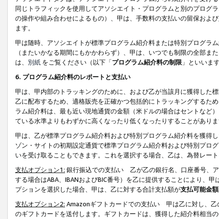
同じトラフィックを使用してアソシエイト・プログラムと別のプログラ
の操作や組み合わせによるもの）、甲は、手数料の支払いの留保および
ます。
甲は随時、アソシエイトが標準プログラム紹介料または特別プログラム
（またいかなる期間にもかかわらず）、甲は、いつでも制限の全部また
は、
別紙
をご覧ください（以下「
プログラム紹介料の制限
」といいま
6. プログラム紹介料のレポートと支払い
甲は、甲内部のトラッキングのために、および乙が当該月に獲得した標
乙に配布するため、適格販売を正確かつ包括的にトラッキングするため
ラム紹介料は、最も近い現地通貨の金額（米ドルの場合はセントなど）
ている水準よりもわずかに高くなったり低くなったりすることがありま
甲は、乙が標準プログラム紹介料および特別プログラム紹介料を獲得し
ゾン・サイトの初期設定通貨で標準プログラム紹介料および特別プログ
いを受け取ることもできます。これを選択する場合、乙は、為替レート
支払オプション1:
銀行振込での支払い 乙が乙の銀行名、口座番号、ア
する場合はABA、IBANおよびBIC番号）を乙に提供することにより
プションを選択した場合、甲は、乙に対する合計支払額が
支払可能金額
支払オプション2:
Amazonギフトカードでの支払い 甲は乙に対し、
のギフトカードを送付します。ギフトカードは、獲得した紹介料相当の