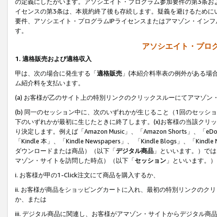
の定義にしたがいます。アソシエイト・プログラム参加要件の第3条お
イセンスの第3条は、本規約終了後も存続します。疑義を避けるためにい
要件、アソシエイト・プログラムIPライセンスまたはアマゾン・イン
す。
アソシエイト・プログ
1. 適格販売および適格収入
甲は、次の場合に発生する「
適格販売
」(本紹介料率表の例外がある場
ム紹介料を支払います。
(a) お客様が乙のサイト上の特別リンクのクリックスルーにてアマゾン
(b) 同一のセッション中に、次のいずれかが生じること（1回のセッ
下のいずれかが最初に生じたときに終了します。(x)お客様の当該クリッ
り決定します。例えば「Amazon Music」、「Amazon Shorts」、「eDo
「Kindle 本」、「Kindle Newspapers」、 「Kindle Blogs」、「
ダウンロードまたは商品）（以下「
デジタル商品
」といいます。）では
マゾン・サイトを訪問した時点）（以下「
セッション
」といいます。）
i. お客様が甲の1-Click注文にて商品を購入するか、
ii. お客様が商品をショッピングカートに入れ、最初の特別リンクの
か、または
iii. デジタル商品に関連し、お客様がアマゾン・サイトからデジタ