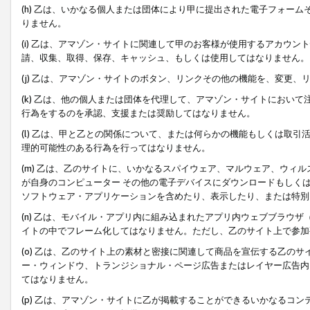
(h) 乙は、いかなる個人または団体により甲に提出された電子フォー
りません。
(i) 乙は、アマゾン・サイトに関連して甲のお客様が使用するアカウ
請、収集、取得、保存、キャッシュ、もしくは使用してはなりません。
(j) 乙は、アマゾン・サイトのボタン、リンクその他の機能を、変更
(k) 乙は、他の個人または団体を代理して、アマゾン・サイトにおい
行為をするのを承認、支援または奨励してはなりません。
(l) 乙は、甲と乙との関係について、または何らかの機能もしくは取
理的可能性のある行為を行ってはなりません。
(m) 乙は、乙のサイトに、いかなるスパイウェア、マルウェア、ウィ
が自身のコンピューター その他の電子デバイスにダウンロードもしく
ソフトウェア・アプリケーションを含めたり、表示したり、または特別
(n) 乙は、モバイル・アプリ内に組み込まれたアプリ内ウェブブラウザ
イトの中でフレーム化してはなりません。ただし、乙のサイト上で参加
(o) 乙は、乙のサイト上の素材と密接に関連して商品を宣伝する乙の
ー・ウィンドウ、トランジショナル・ページ広告またはレイヤー広告内
てはなりません。
(p) 乙は、アマゾン・サイトに乙が掲載することができるいかなるコ