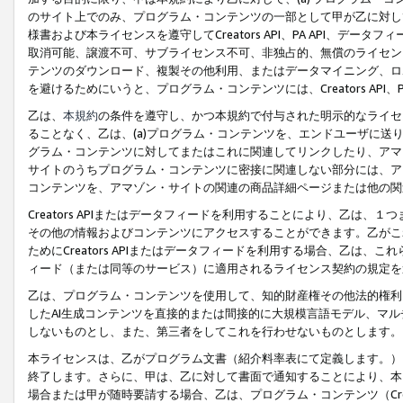
のサイト上でのみ、プログラム・コンテンツの一部として甲が乙に対し
様書および本ライセンスを遵守してCreators API、PA API、
取消可能、譲渡不可、サブライセンス不可、非独占的、無償のライセン
テンツのダウンロード、複製その他利用、またはデータマイニング、ロ
を避けるためにいうと、プログラム・コンテンツには、Creators AP
乙は、
本規約
の条件を遵守し、かつ本規約で付与された明示的なライセ
ることなく、乙は、(a)プログラム・コンテンツを、エンドユーザに
グラム・コンテンツに対してまたはこれに関連してリンクしたり、アマ
サイトのうちプログラム・コンテンツに密接に関連しない部分には、ア
コンテンツを、アマゾン・サイトの関連の商品詳細ページまたは他の関
Creators APIまたはデータフィードを利用することにより、乙は、
その他の情報およびコンテンツにアクセスすることができます。乙がこ
ためにCreators APIまたはデータフィードを利用する場合、乙は、こ
ィード（または同等のサービス）に適用されるライセンス契約の規定を
乙は、プログラム・コンテンツを使用して、知的財産権その他法的権利
したAI生成コンテンツを直接的または間接的に大規模言語モデル、マ
しないものとし、また、第三者をしてこれを行わせないものとします。
本ライセンスは、乙がプログラム文書（紹介料率表にて定義します。）
終了します。さらに、甲は、乙に対して書面で通知することにより、本
場合または甲が随時要請する場合、乙は、プログラム・コンテンツ（Cre