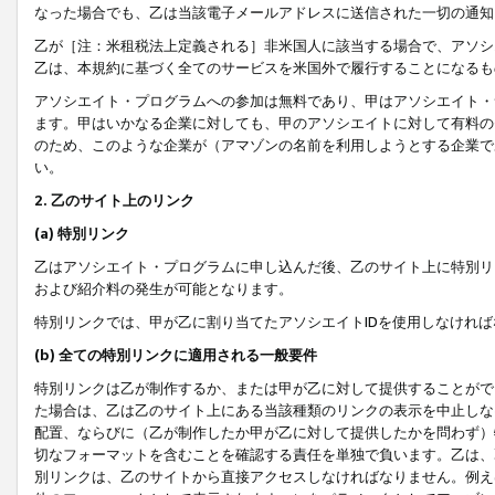
なった場合でも、乙は当該電子メールアドレスに送信された一切の通知
乙が［注：米租税法上定義される］非米国人に該当する場合で、アソシ
乙は、本規約に基づく全てのサービスを米国外で履行することになるも
アソシエイト・プログラムへの参加は無料であり、甲はアソシエイト・
ます。甲はいかなる企業に対しても、甲のアソシエイトに対して有料の
のため、このような企業が（アマゾンの名前を利用しようとする企業で
い。
2. 乙のサイト上のリンク
(a) 特別リンク
乙はアソシエイト・プログラムに申し込んだ後、乙のサイト上に特別リ
および紹介料の発生が可能となります。
特別リンクでは、甲が乙に割り当てたアソシエイトIDを使用しなけれ
(b) 全ての特別リンクに適用される一般要件
特別リンクは乙が制作するか、または甲が乙に対して提供することがで
た場合は、乙は乙のサイト上にある当該種類のリンクの表示を中止しな
配置、ならびに（乙が制作したか甲が乙に対して提供したかを問わず）
切なフォーマットを含むことを確認する責任を単独で負います。乙は、
別リンクは、乙のサイトから直接アクセスしなければなりません。例えば、