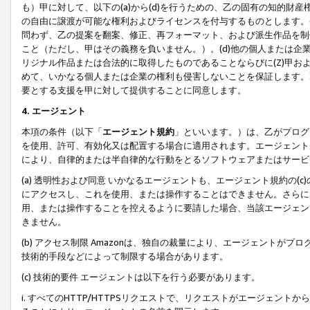
も）甲に対して、以下の(a)から(d)を行うための、乙の固有の知的
の自由に譲渡が可能な権利およびライセンスを付与するものとします。(
問わず、乙の提案を翻案、修正、再フォーマット、および派生作品を制
こと（ただし、甲はその義務を負いません。）。(d)他の個人または企
リジナル作品または合法的に取得したものであることならびに(Z)甲
めて、いかなる個人または企業の権利も侵害しないことを保証します。
要とする支援を甲に対して提供することに同意します。
4. エージェント
本項の条件（以下「
エージェント規約
」といいます。）は、乙がプログ
を使用、許可、有効化又は配置する場合に適用されます。エージェント
により、自律的または半自律的な行動をとるソフトウェアまたはサービ
(a) 透明性および同意 いかなるエージェントも、エージェント規約の
にアクセスし、これを使用、または操作することはできません。さらに、
用、または操作することを控えるように要請した場合、当該エージェン
きません。
(b) アクセス制限 Amazonは、独自の裁量により、エージェント
技術的手段などによって制限する場合があります。
(c) 技術的要件 エージェントは以下を行う必要があります。
i. すべてのHTTP/HTTPSリクエストで、リクエストがエージェ