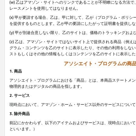
(w) 乙はアマゾン・サイトへのリンクであることが不明瞭になる方法
レースメントを使用してはなりません。
(x) 甲が要請する場合、乙は、甲に対して、乙が（プログラム・ポリ
を提供するものとします。乙が甲の要請にしたがって証明書を提供しな
(y) 甲が別途合意しない限り、乙のサイトは、価格のトラッキングお
(z) 乙は、アマゾン・サイトではないサイト上で提供される商品（例
グラム・コンテンツを乙のサイトに表示したり、その他の利用をしない
ストもしくはその他の情報もしくはコンテンツを乙のサイトに表示した
アソシエイト・プログラムの商
1. 商品
アソシエイト・プログラムにおける「商品」とは、本商品ステートメン
物理的またはデジタルの商品を指します。
2. サービス
現時点において、アマゾン・ホーム・サービス以外のサービスについて
3. 除外商品
前記にかかわらず、以下のアイテムおよびサービスは、現時点において
といいます。）