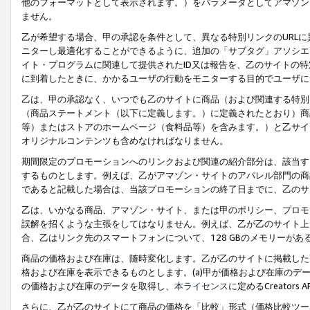
他のフォーマットとして表示されます。）をパラメータとしてアマゾン
ません。
乙が希望する場合、甲の承認を条件として、異なる特別リンクのURL
ニターし最適化することができるように、追加の「サブタグ」アソシエ
イト・プログラムに関連して提供されたID又は報告を、乙のサイトの
に到着したときに、かかるユーザの行動をモニターする目的でユーザに
乙は、甲の承認なく、いつでも乙のサイトに商品（および関連する特別
（商品ステートメント（以下に定義します。）に定義されたとおり）商
等）またはストアのホームページ（食料品等）を含みます。）と乙サイ
オリジナルコンテンツも含めなければなりません。
期間限定のプロモーションへのリンクおよび関連の紹介部分は、該当す
するものとします。例えば、乙がアマゾン・サイトのアパレル部門の商
であると記載した場合は、当該プロモーションの終了日までに、乙のサ
乙は、いかなる商品、アマゾン・サイト、または甲のポリシー、プロモ
誤解を招くような主張をしてはなりません。例えば、乙が乙のサイト上に
合、乙はリンク先のスマートフォンについて、128 GBのメモリーが
商品の価格および在庫は、随時変化します。乙が乙のサイトに掲載した
格および在庫を表示できるものとします。(a)甲が価格および在庫のデータを
の価格および在庫のデータを取得し、
本ライセンス
に定めるCreator
さらに、乙が乙のサイトにて商品の価格を「比較」形式（価格比較ツー