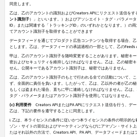
同意します。
乙は、乙のアカウントの識別およびCreators APIにリクエスト送
ント識別子
）」といいます。）およびアソシエイト・タグ・パラメータ（
ID」または関連する「トラッキングID」のいずれかとなります。）の両方
てアカウント識別子を取得することができます
データフィードを通じてプロダクト広告コンテンツを取得する場合、乙は、Cre
とします。乙は、データフィードの承認過程の一部として、乙のFeeds
甲は、乙のアカウント識別子を随時変更することがあります。秘密キー
密およびセキュリティを維持しなければなりません。乙は、乙の秘密キ
せん。公開キーであるアカウント識別子は、秘密ではありません。
乙は、乙のアカウント識別子のもとで行われる全ての活動について、こ
ず、全面的に責任を負います。したがって、乙は、乙以外の者が乙の秘
もしくは盗まれた場合、直ちに甲に連絡しなければなりません。乙は、
タグ・パラメータまたはアカウント識別子を使用してはなりません。
(c) 利用要件
Creators APIまたはPA APIにリクエスト送信を
乙は、下記の要件を遵守することに同意します。
i. 乙は、本ライセンスの条件に従いかつ本ライセンスの条件の明示的
ゾン・サイトの宣伝およびマーケティングならびにアマゾン・サイト上
たはそれ以外の方法で、Creators API、PA API、データフィー