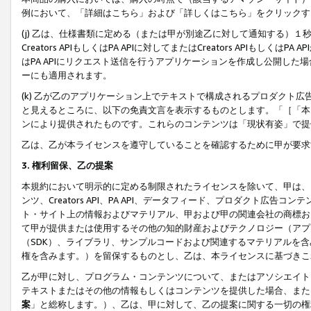
例において、「詳細はこちら」および「詳しくはこちら」をクリックす
(j) 乙は、仕様書類に定める（または甲が別途乙に対して通知する）
Creators APIもしくはPA APIに対してまたはCreators APIもしく
はPA APIにリクエスト送信を行うアプリケーションを作成し公開し
ーにも適用されます。
(k) 乙が乙のアプリケーション上でテキストで構成されるプロダクト
と見えるところに、以下の免責文言を表示するものとします。「［「本
ンにより提供されたものです。これらのコンテンツは「現状有姿」で提
乙は、乙が本ライセンスを遵守していることを確認するために甲が要求
3. 権利留保、乙の提案
本規約において明示的に定める制限されたライセンスを除いて、甲は、
ンツ、Creators API、PA API、データフィード、プロダクト
ト・サイト上の情報およびマテリアル、甲および甲の関連会社の商標お
て甲が提供または使用するその他の知的財産およびテクノロジー（アプ
（SDK）、ライブラリ、サンプルコードおよび関連するマテリアルを
権を含みます。）を留保するものとし、乙は、本ライセンスに基づきこ
乙が甲に対し、プログラム・コンテンツについて、またはアソシエイト
テキストまたはその他の情報もしくはコンテンツを提供した場合、また
案
」と総称します。）、乙は、甲に対して、乙の提案に関する一切の権