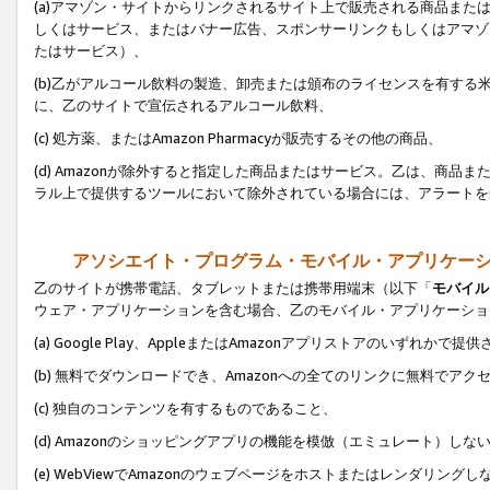
(a)アマゾン・サイトからリンクされるサイト上で販売される商品またはサ
しくはサービス、またはバナー広告、スポンサーリンクもしくはアマゾ
たはサービス）、
(b)乙がアルコール飲料の製造、卸売または頒布のライセンスを有す
に、乙のサイトで宣伝されるアルコール飲料、
(c) 処方薬、またはAmazon Pharmacyが販売するその他の商品、
(d) Amazonが除外すると指定した商品またはサービス。乙は、商品また
ラル上で提供するツールにおいて除外されている場合には、アラートを
アソシエイト・プログラム・モバイル・アプリケー
乙のサイトが携帯電話、タブレットまたは携帯用端末（以下「
モバイル
ウェア・アプリケーションを含む場合、乙のモバイル・アプリケーショ
(a) Google Play、AppleまたはAmazonアプリストアのいずれかで
(b) 無料でダウンロードでき、Amazonへの全てのリンクに無料でアク
(c) 独自のコンテンツを有するものであること、
(d) Amazonのショッピングアプリの機能を模倣（エミュレート）しな
(e) WebViewでAmazonのウェブページをホストまたはレンダリング