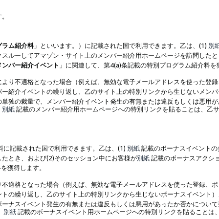
す。
グラム紹介料
」といいます。）に記載された国で利用できます。乙は、(1)
別
スルーしてアマゾン・サイト上のメンバー紹介用ホームページを訪問したとき
メンバー紹介イベント
」に関連して、第4(a)条記載の特別プログラム紹介料
により不適格となった場合（例えば、無効な電子メールアドレスを使った登録
バー紹介イベントの繰り返し、乙のサイト上の特別リンクから生じないメンバ
の単独の裁量で、メンバー紹介イベント発生の有無または違反もしくは悪用が
、
別紙
記載のメンバー紹介用ホームページへの特別リンクを貼ることは、乙サ
に記載された国で利用できます。乙は、(1)
別紙
記載のボーナスイベントの
たとき、および(2)そのセッション中にお客様が
別紙
記載のボーナスアクシ
料を獲得します。
り不適格となった場合（例えば、無効な電子メールアドレスを使った登録、ボ
ントの繰り返し、乙のサイト上の特別リンクから生じないボーナスイベント）
ボーナスイベント発生の有無または違反もしくは悪用があったか否かについて
、
別紙
記載のボーナスイベント用ホームページへの特別リンクを貼ることは