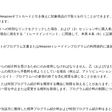
はAmazonギフトカードと引き換えに対象商品の下取りを行うことができま
けます。
サイトへの特別なリンクをクリックした場合、および（2）セッション中に購入
た場合に発生する「トレードインイベント」に関連して、本第 4 条（b）に
ントがプログラム文書またはAmazonトレードインプログラムの利用規約に
。
からの紹介料を受けるためにのみ使用しなければなりません。乙（および/ま
ラムの両方から手数料を得ようとしている場合（例えば、アトリビューション
ソシエイト・プログラムへの参加の終了を含む措置を講じることがあります。
または特別プログラム紹介料を獲得する機会に制限を加えることがあります。
は一部を中止または変更する権利を留保します。プログラム紹介料の制限につ
が当該月に獲得した標準プログラム紹介料および特別プログラム紹介料をまと