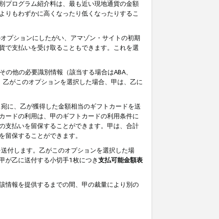
別プログラム紹介料は、最も近い現地通貨の金額
よりもわずかに高くなったり低くなったりするこ
のオプションにしたがい、アマゾン・サイトの初期
貨で支払いを受け取ることもできます。これを選
その他の必要識別情報（該当する場合はABA、
す。乙がこのオプションを選択した場合、甲は、乙に
ス宛に、乙が獲得した金額相当のギフトカードを送
カードの利用は、甲のギフトカードの利用条件に
の支払いを留保することができます。甲は、合計
を留保することができます。
を送付します。乙がこのオプションを選択した場
甲が乙に送付する小切手1枚につき
支払可能金額表
該情報を提供するまでの間、甲の裁量により別の