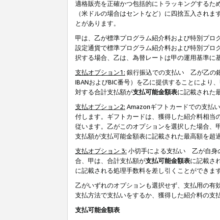
適格販売を正確かつ包括的にトラッキングするた
（米ドルの場合はセントなど）に四捨五入されま
とがあります。
甲は、乙が標準プログラム紹介料および特別プロ
設定通貨で標準プログラム紹介料および特別プロ
択する場合、乙は、為替レートは甲の運用基準に
支払オプション1:
銀行振込での支払い 乙が乙の銀
IBANおよびBIC番号）を乙に提供することに
対する合計支払額が
支払可能金額表
に記載された
支払オプション2:
Amazonギフトカードでの支
付します。ギフトカードは、獲得した紹介料相当
従います。乙がこのオプションを選択した場合、
支払額が支払可能金額表に記載された最高額を超
支払オプション 3:
小切手による支払い 乙が自身
合、甲は、合計支払額が
支払可能金額表
に記載さ
に記載される処理手数料を差し引くことができま
乙がいずれのオプションも選択せず、支払用の有
支払方法で支払いをするか、獲得した紹介料の支
支払可能金額表