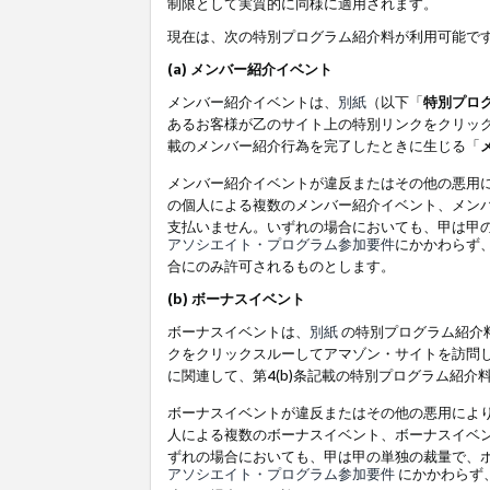
制限として実質的に同様に適用されます。
現在は、次の特別プログラム紹介料が利用可能で
(a) メンバー紹介イベント
メンバー紹介イベントは、
別紙
（以下「
特別プロ
あるお客様が乙のサイト上の特別リンクをクリック
載のメンバー紹介行為を完了したときに生じる「
メンバー紹介イベントが違反またはその他の悪用
の個人による複数のメンバー紹介イベント、メン
支払いません。いずれの場合においても、甲は甲
アソシエイト・プログラム参加要件
にかかわらず
合にのみ許可されるものとします。
(b) ボーナスイベント
ボーナスイベントは、
別紙
の特別プログラム紹介料
クをクリックスルーしてアマゾン・サイトを訪問し
に関連して、第4(b)条記載の特別プログラム紹介
ボーナスイベントが違反またはその他の悪用によ
人による複数のボーナスイベント、ボーナスイベ
ずれの場合においても、甲は甲の単独の裁量で、
アソシエイト・プログラム参加要件
にかかわらず