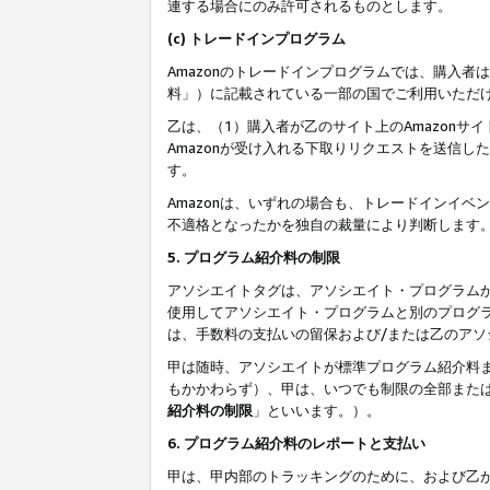
連する場合にのみ許可されるものとします。
(c) トレードインプログラム
Amazonのトレードインプログラムでは、購入者
料」）に記載されている一部の国でご利用いただ
乙は、（1）購入者が乙のサイト上のAmazon
Amazonが受け入れる下取りリクエストを送信し
す。
Amazonは、いずれの場合も、トレードインイベ
不適格となったかを独自の裁量により判断します
5. プログラム紹介料の制限
アソシエイトタグは、アソシエイト・プログラム
使用してアソシエイト・プログラムと別のプログ
は、手数料の支払いの留保および/または乙のア
甲は随時、アソシエイトが標準プログラム紹介料
もかかわらず）、甲は、いつでも制限の全部また
紹介料の制限
」といいます。）。
6. プログラム紹介料のレポートと支払い
甲は、甲内部のトラッキングのために、および乙