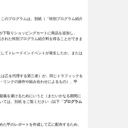
す。このプログラムは、別紙（「特別プログラム紹介
者が下取りショッピングカートに商品を追加し、
記載された特別プログラム紹介料を得ることができま
違反してトレードインイベントが発生したか、または
たは乙を代理する第三者）が、同じトラフィックを
・リンクの操作や組み合わせによるもの）、甲
疑義を避けるためにいうと（またいかなる期間に
いては、
別紙
をご覧ください（以下「
プログラム
めた甲のレポートを作成して乙に配布するため、