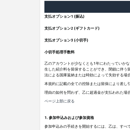
支払オプション1 (振込)
支払オプション2 (ギフトカード)
支払オプション3 (小切手)
小切手処理手数料
乙のアカウントが少なくとも1年にわたっていか
生した紹介料を留保することができ、閉鎖に伴う
法による国庫返納または時効によって失効する場
本規約に記載の全ての控除または留保により差し
理由の如何を問わず、乙に超過金が支払われた場
ページ上部に戻る
1. 参加申込みおよび参加資格
参加申込みの手続きを開始するには、乙は、すべ