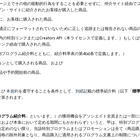
ブページ上でその他の能動的行為をすることを必要とせずに、仲介サイト経由で
ゾン・サイトに紹介されたお客様が購入した商品、
ずに、お客様に購入された商品、
クが適正にフォーマットされていないために正しく追跡または報告されない商品
内の特別リンクまたはCreators API（本ライセンスで定義します。）も
リンク経由で購入された商品、
特別プログラム紹介料とともに、紹介料率表の第4(a)条で定義します。）
ションとして購入される商品、および
商品や予約開始前の商品。
よび
本規約
を遵守することを条件として、
別紙
記載の標準紹介料（以下「
標
計算されます。
ログラム紹介料
」といいます。）の獲得機会をアソシエイト全員または一部に
（および本条において定める期間にもかかわらず）いうと、甲は、特別プログ
途定めのない限り、当該特別プログラムまたはプロモーションは全て（商品購
適格の除外対象となり、商品購入に適用されるプログラム文書上の制限につい