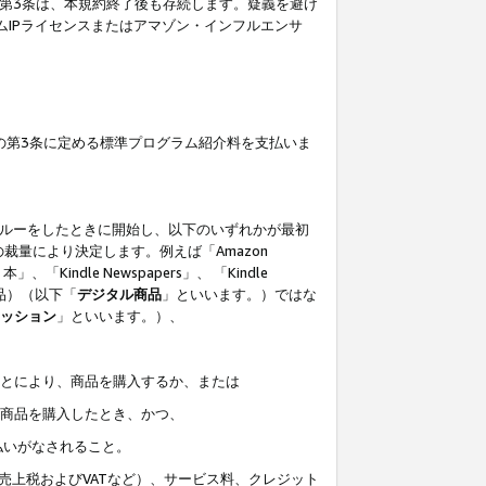
の第3条は、本規約終了後も存続します。疑義を避け
ムIPライセンスまたはアマゾン・インフルエンサ
の第3条に定める標準プログラム紹介料を支払いま
スルーをしたときに開始し、以下のいずれかが最初
裁量により決定します。例えば「Amazon
」、「Kindle Newspapers」、 「Kindle
は商品）（以下「
デジタル商品
」といいます。）ではな
ッション
」といいます。）、
ことにより、商品を購入するか、または
該商品を購入したとき、かつ、
払いがなされること。
売上税およびVATなど）、サービス料、クレジット