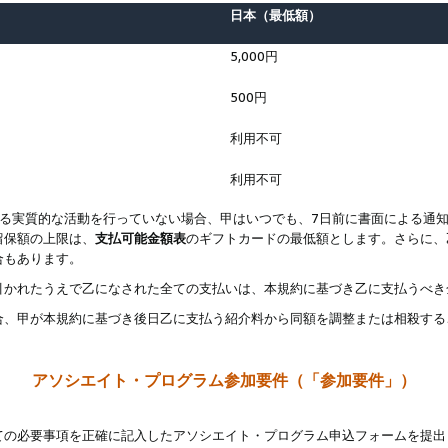
日本（最低額）
5,000円
500円
利用不可
利用不可
なる実質的な活動を行っていない場合、甲はいつでも、7日前に書面による通
留保額の上限は、
支払可能金額表
のギフトカードの最低額とします。さらに、
合もあります。
引かれたうえで乙になされた全ての支払いは、本規約に基づき乙に支払うべき
合、甲が本規約に基づき後日乙に支払う紹介料から同額を調整または相殺する
アソシエイト・プログラム参加要件（「参加要件」）
ての必要事項を正確に記入したアソシエイト・プログラム申込フォームを提出