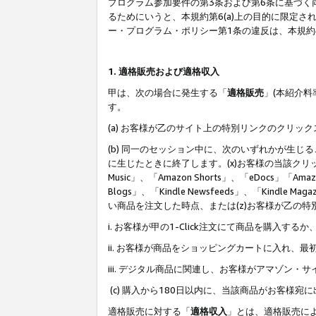
プログラム参加要件の第3条および第6条に基づく
るためにいうと、本規約第6(a)上の目的に限定
ー・プログラム・ポリシー第1条の違反は、本規
1. 適格販売および適格収入
甲は、次の場合に発生する「
適格販売
」(本紹介
す。
(a) お客様が乙のサイト上の特別リンクのクリッ
(b) 同一のセッション中に、次のいずれかが生
に生じたときに終了します。(x)お客様の当該クリ
Music」、「Amazon Shorts」、「eDocs」「Ama
Blogs」、「Kindle Newsfeeds」、「Ki
い商品を注文した時点、または(z)お客様が乙の
i. お客様が甲の1-Click注文にて商品を購入するか
ii. お客様が商品をショッピングカートに入れ
iii. デジタル商品に関連し、お客様がアマゾ
(c) 購入から180日以内に、当該商品がお客
適格販売に対する「
適格収入
」とは、適格販売に