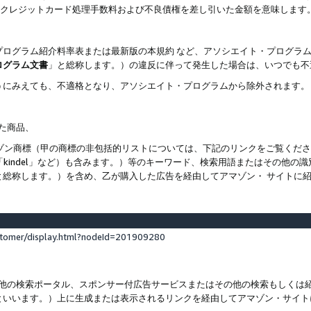
ト、クレジットカード処理手数料および不良債権を差し引いた金額を意味します
プログラム紹介料率表または最新版の本規約 など、アソシエイト・プログラ
ログラム文書
」と総称します。）の違反に伴って発生した場合は、いつでも不
うにみえても、不適格となり、アソシエイト・プログラムから除外されます。
れた商品、
他のアマゾン商標（甲の商標の非包括的リストについては、下記のリンクをご覧く
よび「kindel」など）も含みます。）等のキーワード、検索用語またはその
と総称します。）を含め、乙が購入した広告を経由してアマゾン・ サイトに
stomer/display.html?nodeId=201909280
その他の検索ポータル、スポンサー付広告サービスまたはその他の検索もしく
といいます。）上に生成または表示されるリンクを経由してアマゾン・サイト