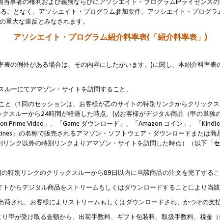
両当事者の権利および義務ならびにアソシエイト・プログラムIPライセンス
されることなく、アソシエイト・プログラム参加要件、アソシエイト・プログラ
約の重大な違反とみなされます。
アソシエイト・プログラム紹介料率表(「紹介料率表」)
料率表の例外がある場合は、その内容にしたがいます。)に関し、本紹介料率表
クスルーにてアマゾン・サイトを訪問すること、
じること（1回のセッションは、お客様が乙のサイトの特別リンクからクリック
ックスルーから24時間が経過した時点、(y)お客様がデジタル商品（甲の単独の
zon Prime Video」、「Game ダウンロード」、「Amazon コイン」、「Kindle 本
ndle Magazines」の名称で販売されるアマゾン・ソフトウェア・ダウンロードまた
特別リンク以外の特別リンクよりアマゾン・サイトを訪問した時点）（以下「
セ
、
、最初の特別リンクのクリックスルーから89日以内に当該商品の注文を完了する
ン・サイトからデジタル商品をストリームもしくはダウンロードすることにより当
様宛に出荷され、お客様によりストリームもしくはダウンロードされ、かつその支
より甲が受け取る金額から、出荷手数料、ギフト包装料、取扱手数料、税金（