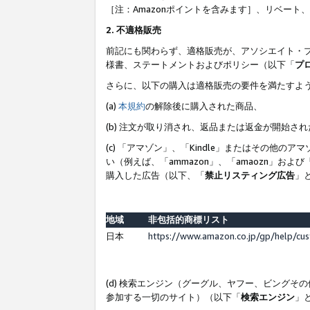
［注：Amazonポイントを含みます］、リベー
2. 不適格販売
前記にも関わらず、適格販売が、アソシエイト・
様書、ステートメントおよびポリシー（以下「
プ
さらに、以下の購入は適格販売の要件を満たすよ
(a)
本規約
の解除後に購入された商品、
(b) 注文が取り消され、返品または返金が開始さ
(c) 「アマゾン」、「Kindle」またはその
い（例えば、「ammazon」、「amaozn」お
購入した広告（以下、「
禁止リスティング広告
」
地域
非包括的商標リスト
日本
https://www.amazon.co.jp/gp/help/cu
(d) 検索エンジン（グーグル、ヤフー、ビング
参加する一切のサイト）（以下「
検索エンジン
」