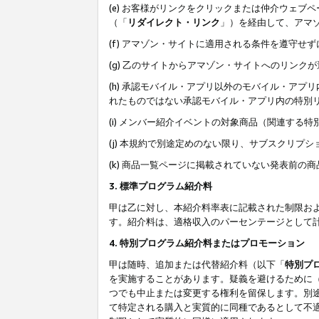
(e) お客様がリンクをクリックまたは仲介ウェ
（「
リダイレクト・リンク
」）を経由して、アマ
(f) アマゾン・サイトに適用される条件を遵守せ
(g) 乙のサイトからアマゾン・サイトへのリン
(h) 承認モバイル・アプリ以外のモバイル・アプリ
れたものではない承認モバイル・アプリ内の特別
(i) メンバー紹介イベントの対象商品（関連する
(j) 本規約で別途定めのない限り、サブスクリプ
(k) 商品一覧ページに掲載されていない発表前の
3. 標準プログラム紹介料
甲は乙に対し、本紹介料率表に記載された制限お
す。紹介料は、適格収入のパーセンテージとして
4. 特別プログラム紹介料またはプロモーション
甲は随時、追加または代替紹介料（以下「
特別プ
を実施することがあります。疑義を避けるために
つでも中止または変更する権利を留保します。別
て特定される購入と実質的に同種であるとして不