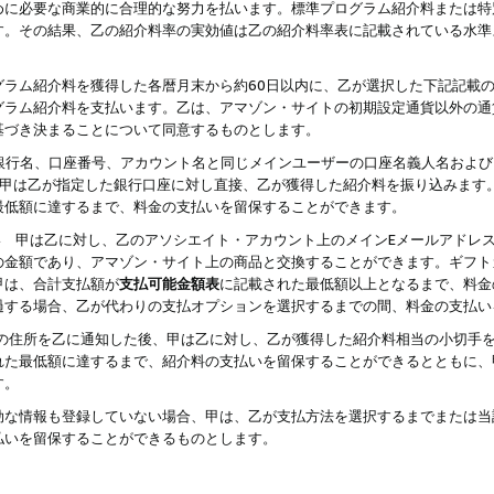
めに必要な商業的に合理的な努力を払います。標準プログラム紹介料または特
す。その結果、乙の紹介料率の実効値は乙の紹介料率表に記載されている水準
グラム紹介料を獲得した各暦月末から約60日以内に、乙が選択した下記記載
グラム紹介料を支払います。乙は、アマゾン・サイトの初期設定通貨以外の通
基づき決まることについて同意するものとします。
行名、口座番号、アカウント名と同じメインユーザーの口座名義人名および
より、甲は乙が指定した銀行口座に対し直接、乙が獲得した紹介料を振り込みま
最低額に達するまで、料金の支払いを留保することができます。
払い 甲は乙に対し、乙のアソシエイト・アカウント上のメインEメールアドレ
の金額であり、アマゾン・サイト上の商品と交換することができます。ギフト
甲は、合計支払額が
支払可能金額表
に記載された最低額以上となるまで、料金
過する場合、乙が代わりの支払オプションを選択するまでの間、料金の支払い
の住所を乙に通知した後、甲は乙に対し、乙が獲得した紹介料相当の小切手
れた最低額に達するまで、紹介料の支払いを留保することができるとともに、
す。
効な情報も登録していない場合、甲は、乙が支払方法を選択するまでまたは当
払いを留保することができるものとします。