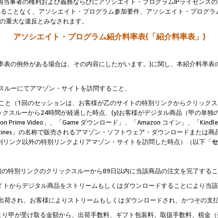
両当事者の権利および義務ならびにアソシエイト・プログラムIPライセンス
されることなく、アソシエイト・プログラム参加要件、アソシエイト・プログラ
約の重大な違反とみなされます。
アソシエイト・プログラム紹介料率表(「紹介料率表」)
料率表の例外がある場合は、その内容にしたがいます。)に関し、本紹介料率表
クスルーにてアマゾン・サイトを訪問すること、
じること（1回のセッションは、お客様が乙のサイトの特別リンクからクリック
ックスルーから24時間が経過した時点、(y)お客様がデジタル商品（甲の単独の
zon Prime Video」、「Game ダウンロード」、「Amazon コイン」、「Kindle 本
ndle Magazines」の名称で販売されるアマゾン・ソフトウェア・ダウンロードまた
特別リンク以外の特別リンクよりアマゾン・サイトを訪問した時点）（以下「
セ
、
、最初の特別リンクのクリックスルーから89日以内に当該商品の注文を完了する
ン・サイトからデジタル商品をストリームもしくはダウンロードすることにより当
様宛に出荷され、お客様によりストリームもしくはダウンロードされ、かつその支
より甲が受け取る金額から、出荷手数料、ギフト包装料、取扱手数料、税金（