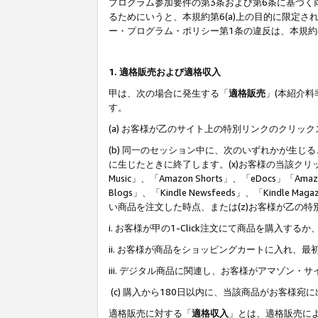
プログラム参加要件の第3条および第6条に基づく
るためにいうと、本規約第6(a)上の目的に限定
ー・プログラム・ポリシー第1条の違反は、本規
1. 適格販売および適格収入
甲は、次の場合に発生する「
適格販売
」(本紹介
す。
(a) お客様が乙のサイト上の特別リンクのクリッ
(b) 同一のセッション中に、次のいずれかが生
に生じたときに終了します。(x)お客様の当該クリ
Music」、「Amazon Shorts」、「eDocs」「Ama
Blogs」、「Kindle Newsfeeds」、「Ki
い商品を注文した時点、または(z)お客様が乙の
i. お客様が甲の1-Click注文にて商品を購入するか
ii. お客様が商品をショッピングカートに入れ
iii. デジタル商品に関連し、お客様がアマゾ
(c) 購入から180日以内に、当該商品がお客
適格販売に対する「
適格収入
」とは、適格販売に