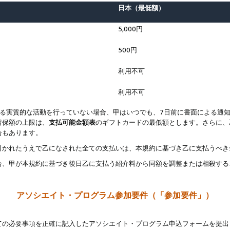
日本（最低額）
5,000円
500円
利用不可
利用不可
なる実質的な活動を行っていない場合、甲はいつでも、7日前に書面による通
留保額の上限は、
支払可能金額表
のギフトカードの最低額とします。さらに、
合もあります。
引かれたうえで乙になされた全ての支払いは、本規約に基づき乙に支払うべき
合、甲が本規約に基づき後日乙に支払う紹介料から同額を調整または相殺する
アソシエイト・プログラム参加要件（「参加要件」）
ての必要事項を正確に記入したアソシエイト・プログラム申込フォームを提出