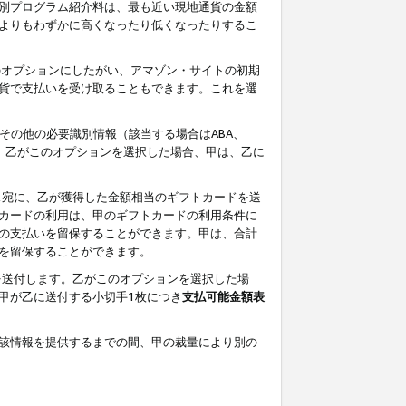
別プログラム紹介料は、最も近い現地通貨の金額
よりもわずかに高くなったり低くなったりするこ
のオプションにしたがい、アマゾン・サイトの初期
貨で支払いを受け取ることもできます。これを選
その他の必要識別情報（該当する場合はABA、
す。乙がこのオプションを選択した場合、甲は、乙に
ス宛に、乙が獲得した金額相当のギフトカードを送
カードの利用は、甲のギフトカードの利用条件に
の支払いを留保することができます。甲は、合計
を留保することができます。
を送付します。乙がこのオプションを選択した場
甲が乙に送付する小切手1枚につき
支払可能金額表
該情報を提供するまでの間、甲の裁量により別の