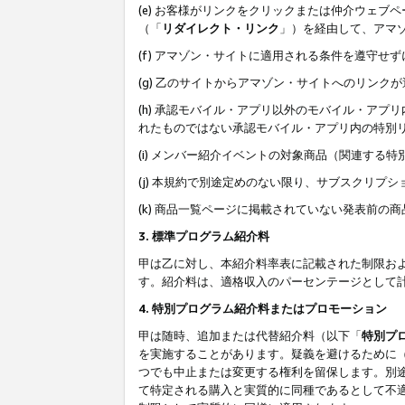
(e) お客様がリンクをクリックまたは仲介ウェ
（「
リダイレクト・リンク
」）を経由して、アマ
(f) アマゾン・サイトに適用される条件を遵守せ
(g) 乙のサイトからアマゾン・サイトへのリン
(h) 承認モバイル・アプリ以外のモバイル・アプリ
れたものではない承認モバイル・アプリ内の特別
(i) メンバー紹介イベントの対象商品（関連する
(j) 本規約で別途定めのない限り、サブスクリプ
(k) 商品一覧ページに掲載されていない発表前の
3. 標準プログラム紹介料
甲は乙に対し、本紹介料率表に記載された制限お
す。紹介料は、適格収入のパーセンテージとして
4. 特別プログラム紹介料またはプロモーション
甲は随時、追加または代替紹介料（以下「
特別プ
を実施することがあります。疑義を避けるために
つでも中止または変更する権利を留保します。別
て特定される購入と実質的に同種であるとして不