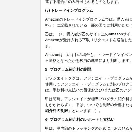
連する場合にのみ許可されるものとします。
(c) トレードインプログラム
Amazonのトレードインプログラムでは、購入者
料」）に記載されている一部の国でご利用いただ
乙は、（1）購入者が乙のサイト上のAmazon
Amazonが受け入れる下取りリクエストを送信し
す。
Amazonは、いずれの場合も、トレードインイベ
不適格となったかを独自の裁量により判断します
5. プログラム紹介料の制限
アソシエイトタグは、アソシエイト・プログラム
使用してアソシエイト・プログラムと別のプログ
は、手数料の支払いの留保および/または乙のア
甲は随時、アソシエイトが標準プログラム紹介料
もかかわらず）、甲は、いつでも制限の全部また
紹介料の制限
」といいます。）。
6. プログラム紹介料のレポートと支払い
甲は、甲内部のトラッキングのために、および乙