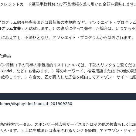
ト、クレジットカード処理手数料および不良債権を差し引いた金額を意味します
プログラム紹介料率表または最新版の本規約 など、アソシエイト・プログラ
ログラム文書
」と総称します。）の違反に伴って発生した場合は、いつでも不
うにみえても、不適格となり、アソシエイト・プログラムから除外されます。
れた商品、
他のアマゾン商標（甲の商標の非包括的リストについては、下記のリンクをご覧く
よび「kindel」など）も含みます。）等のキーワード、検索用語またはその
と総称します。）を含め、乙が購入した広告を経由してアマゾン・ サイトに
stomer/display.html?nodeId=201909280
その他の検索ポータル、スポンサー付広告サービスまたはその他の検索もしく
といいます。）上に生成または表示されるリンクを経由してアマゾン・サイト