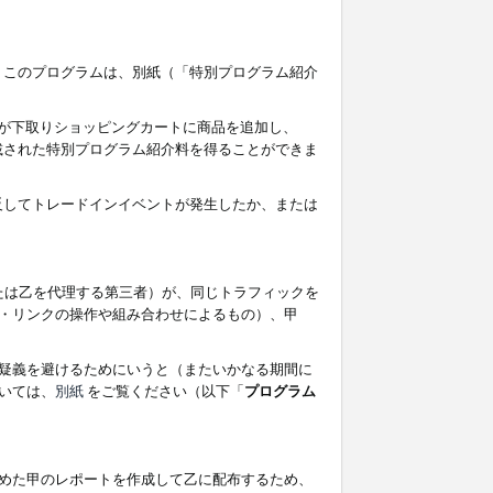
す。このプログラムは、別紙（「特別プログラム紹介
者が下取りショッピングカートに商品を追加し、
記載された特別プログラム紹介料を得ることができま
違反してトレードインイベントが発生したか、または
たは乙を代理する第三者）が、同じトラフィックを
・リンクの操作や組み合わせによるもの）、甲
疑義を避けるためにいうと（またいかなる期間に
いては、
別紙
をご覧ください（以下「
プログラム
めた甲のレポートを作成して乙に配布するため、