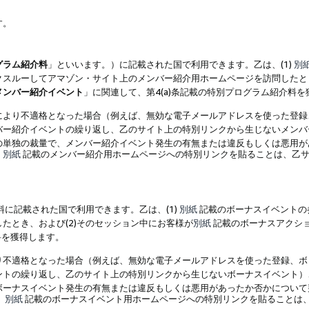
す。
グラム紹介料
」といいます。）に記載された国で利用できます。乙は、(1)
別
スルーしてアマゾン・サイト上のメンバー紹介用ホームページを訪問したとき
メンバー紹介イベント
」に関連して、第4(a)条記載の特別プログラム紹介料
により不適格となった場合（例えば、無効な電子メールアドレスを使った登録
バー紹介イベントの繰り返し、乙のサイト上の特別リンクから生じないメンバ
の単独の裁量で、メンバー紹介イベント発生の有無または違反もしくは悪用が
、
別紙
記載のメンバー紹介用ホームページへの特別リンクを貼ることは、乙サ
に記載された国で利用できます。乙は、(1)
別紙
記載のボーナスイベントの
たとき、および(2)そのセッション中にお客様が
別紙
記載のボーナスアクシ
料を獲得します。
り不適格となった場合（例えば、無効な電子メールアドレスを使った登録、ボ
ントの繰り返し、乙のサイト上の特別リンクから生じないボーナスイベント）
ボーナスイベント発生の有無または違反もしくは悪用があったか否かについて
、
別紙
記載のボーナスイベント用ホームページへの特別リンクを貼ることは