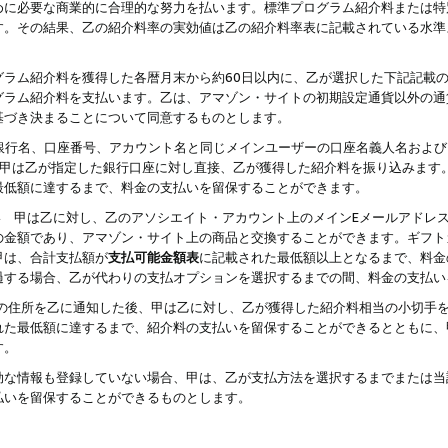
めに必要な商業的に合理的な努力を払います。標準プログラム紹介料または特
す。その結果、乙の紹介料率の実効値は乙の紹介料率表に記載されている水準
グラム紹介料を獲得した各暦月末から約60日以内に、乙が選択した下記記載
グラム紹介料を支払います。乙は、アマゾン・サイトの初期設定通貨以外の通
基づき決まることについて同意するものとします。
行名、口座番号、アカウント名と同じメインユーザーの口座名義人名および
より、甲は乙が指定した銀行口座に対し直接、乙が獲得した紹介料を振り込みま
最低額に達するまで、料金の支払いを留保することができます。
払い 甲は乙に対し、乙のアソシエイト・アカウント上のメインEメールアドレ
の金額であり、アマゾン・サイト上の商品と交換することができます。ギフト
甲は、合計支払額が
支払可能金額表
に記載された最低額以上となるまで、料金
過する場合、乙が代わりの支払オプションを選択するまでの間、料金の支払い
の住所を乙に通知した後、甲は乙に対し、乙が獲得した紹介料相当の小切手
れた最低額に達するまで、紹介料の支払いを留保することができるとともに、
す。
効な情報も登録していない場合、甲は、乙が支払方法を選択するまでまたは当
払いを留保することができるものとします。