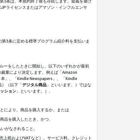
の第3条は、本規約終了後も存続します。疑義を避け
ムIPライセンスまたはアマゾン・インフルエンサ
の第3条に定める標準プログラム紹介料を支払いま
スルーをしたときに開始し、以下のいずれかが最初
裁量により決定します。例えば「Amazon
」、「Kindle Newspapers」、 「Kindle
は商品）（以下「
デジタル商品
」といいます。）ではな
ッション
」といいます。）、
ことにより、商品を購入するか、または
該商品を購入したとき、かつ、
払いがなされること。
売上税およびVATなど）、サービス料、クレジット