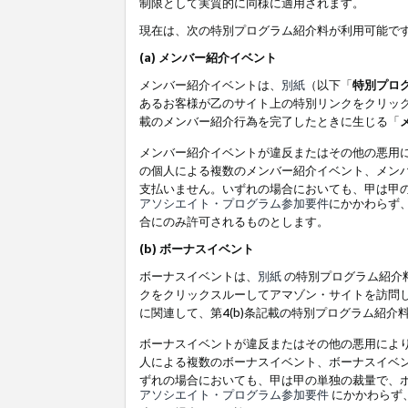
制限として実質的に同様に適用されます。
現在は、次の特別プログラム紹介料が利用可能で
(a) メンバー紹介イベント
メンバー紹介イベントは、
別紙
（以下「
特別プロ
あるお客様が乙のサイト上の特別リンクをクリック
載のメンバー紹介行為を完了したときに生じる「
メンバー紹介イベントが違反またはその他の悪用
の個人による複数のメンバー紹介イベント、メン
支払いません。いずれの場合においても、甲は甲
アソシエイト・プログラム参加要件
にかかわらず
合にのみ許可されるものとします。
(b) ボーナスイベント
ボーナスイベントは、
別紙
の特別プログラム紹介料
クをクリックスルーしてアマゾン・サイトを訪問し
に関連して、第4(b)条記載の特別プログラム紹介
ボーナスイベントが違反またはその他の悪用によ
人による複数のボーナスイベント、ボーナスイベ
ずれの場合においても、甲は甲の単独の裁量で、
アソシエイト・プログラム参加要件
にかかわらず