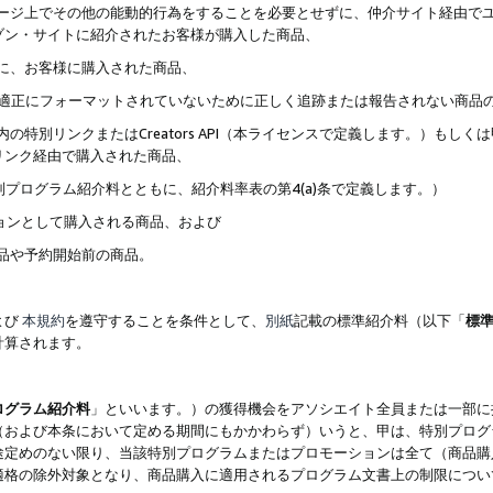
ブページ上でその他の能動的行為をすることを必要とせずに、仲介サイト経由で
ゾン・サイトに紹介されたお客様が購入した商品、
ずに、お客様に購入された商品、
クが適正にフォーマットされていないために正しく追跡または報告されない商品
内の特別リンクまたはCreators API（本ライセンスで定義します。）も
リンク経由で購入された商品、
特別プログラム紹介料とともに、紹介料率表の第4(a)条で定義します。）
ションとして購入される商品、および
商品や予約開始前の商品。
よび
本規約
を遵守することを条件として、
別紙
記載の標準紹介料（以下「
標
計算されます。
ログラム紹介料
」といいます。）の獲得機会をアソシエイト全員または一部に
（および本条において定める期間にもかかわらず）いうと、甲は、特別プログ
途定めのない限り、当該特別プログラムまたはプロモーションは全て（商品購
適格の除外対象となり、商品購入に適用されるプログラム文書上の制限につい