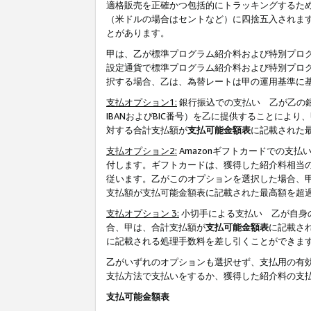
適格販売を正確かつ包括的にトラッキングするた
（米ドルの場合はセントなど）に四捨五入されま
とがあります。
甲は、乙が標準プログラム紹介料および特別プロ
設定通貨で標準プログラム紹介料および特別プロ
択する場合、乙は、為替レートは甲の運用基準に
支払オプション1:
銀行振込での支払い 乙が乙の銀
IBANおよびBIC番号）を乙に提供することに
対する合計支払額が
支払可能金額表
に記載された
支払オプション2:
Amazonギフトカードでの支
付します。ギフトカードは、獲得した紹介料相当
従います。乙がこのオプションを選択した場合、
支払額が支払可能金額表に記載された最高額を超
支払オプション 3:
小切手による支払い 乙が自身
合、甲は、合計支払額が
支払可能金額表
に記載さ
に記載される処理手数料を差し引くことができま
乙がいずれのオプションも選択せず、支払用の有
支払方法で支払いをするか、獲得した紹介料の支
支払可能金額表