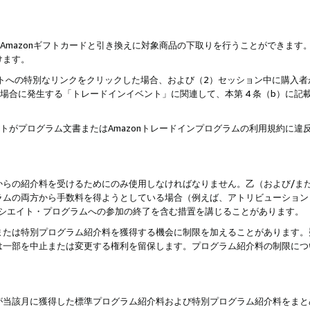
はAmazonギフトカードと引き換えに対象商品の下取りを行うことができま
けます。
サイトへの特別なリンクをクリックした場合、および（2）セッション中に購入
た場合に発生する「トレードインイベント」に関連して、本第 4 条（b）に
ントがプログラム文書またはAmazonトレードインプログラムの利用規約に
。
からの紹介料を受けるためにのみ使用しなければなりません。乙（および/ま
ラムの両方から手数料を得ようとしている場合（例えば、アトリビューション
ソシエイト・プログラムへの参加の終了を含む措置を講じることがあります。
または特別プログラム紹介料を獲得する機会に制限を加えることがあります。
は一部を中止または変更する権利を留保します。プログラム紹介料の制限につ
が当該月に獲得した標準プログラム紹介料および特別プログラム紹介料をまと