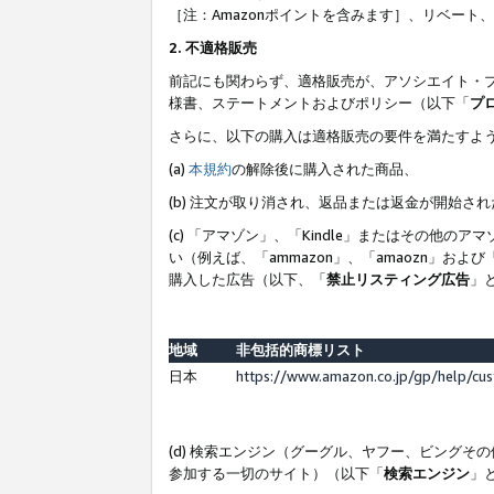
［注：Amazonポイントを含みます］、リベー
2. 不適格販売
前記にも関わらず、適格販売が、アソシエイト・
様書、ステートメントおよびポリシー（以下「
プ
さらに、以下の購入は適格販売の要件を満たすよ
(a)
本規約
の解除後に購入された商品、
(b) 注文が取り消され、返品または返金が開始さ
(c) 「アマゾン」、「Kindle」またはその
い（例えば、「ammazon」、「amaozn」お
購入した広告（以下、「
禁止リスティング広告
」
地域
非包括的商標リスト
日本
https://www.amazon.co.jp/gp/help/cu
(d) 検索エンジン（グーグル、ヤフー、ビング
参加する一切のサイト）（以下「
検索エンジン
」