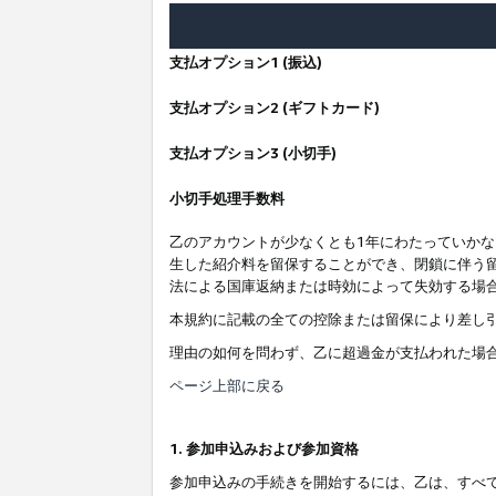
支払オプション1 (振込)
支払オプション2 (ギフトカード)
支払オプション3 (小切手)
小切手処理手数料
乙のアカウントが少なくとも1年にわたっていか
生した紹介料を留保することができ、閉鎖に伴う
法による国庫返納または時効によって失効する場
本規約に記載の全ての控除または留保により差し
理由の如何を問わず、乙に超過金が支払われた場
ページ上部に戻る
1. 参加申込みおよび参加資格
参加申込みの手続きを開始するには、乙は、すべ