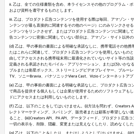
ii. 乙は、全ての仕様書類を含め、本ライセンスその他のプログラム
および資料を遵守するものとします。
iii. 乙は、プロダクト広告コンテンツを使用する際は毎回、アマゾ
ンテンツが最も直接的に関連するその他のページ）にのみリンクさせる
ンテンツをリンクさせず、またはプロダクト広告コンテンツに関連して
告コンテンツに密接に関連していない部分は、アマゾン・サイト以外の
(d) 乙は、甲の事前の書面による明確な承諾なしに、携帯電話その他
たはこれらに関連して、プロダクト広告コンテンツを使用しないものと
由してアクセスされる携帯端末用に最適化されていないサイト等の当該端
定義される承認されたモバイル・アプリケーション、または(3)いか
ブルまたは衛星ボックス、ストリーミングビデオプレイヤー、ブルーレイ
TV、ソニーBravia、パナソニックViera Cast、Vizioインター
(e) 乙は、甲の事前の書面による明確な承諾なしに、プロダクト広告
で商品を提供する個人もしくは企業が使用するためのソフトウェアもしくはその
ドにアクセスまたは利用しないものとします。
(f) 乙は、以下のことをしてはいけません。(i)方法を問わず、Creator
レクトマーケティング、スパミング、販売者または顧客が希望しない連
ること、(iii)Creators API、PA API、データフィード、プ
一切の表示を、削除、隠蔽、変更または見えなくしたり、読めなくした
(g) 乙は、以下のことをしたり、またはしようとしてはいけません。(