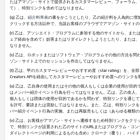
たはアマゾン・サイトで提供されるカスタマーレビュー、フォーラム、
て）、特別リンクを含めてはなりません。
(q) 乙は、
紹介料率表
の裏をかこうとしたり、乙の紹介料を人為的に増
クリックする方法以外で、当該お客様のブラウザでアマゾン・サイトの
(r) 乙は、アソシエイト・プログラムに参加する他のサイトから、ま
ェア経由を含めて）妨害またはリダイレクトしようとしたり、または、
なりません。
(s) 乙は、ロボットまたはソフトウェア・プログラムその他の方法を
ゾン・サイト上でのセッションを作出してはなりません。
(t) 乙は、甲のカスタマーレビューやおすすめ度（star rating
Creators APIを経由してカスタマーレビューやおすすめ度へのリンク
(u) 乙は、乙自身の使用またはその他の個人もしくは企業の使用が目
はメンバー紹介イベント行為を行ってはなりません。乙は、乙の友人、
個人もしくは団体の使用が目的であるかを問わず、特別リンクを通じて
を許可、要請または奨励してはなりません。また、乙は、特別リンクを
バー紹介イベント行為の実施、または再販売もしくは（あらゆる種類の
(v) 乙は、お客様がアマゾン・サイトへ遷移するため特別リンクをク
で、特別リンクが設置された乙のサイトのURLまたはプログラム・コ
ダイレクトページの利用によるものも含め）クローク（覆う）、ハイド