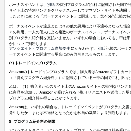
ボーナスイベントは、
別紙
の特別プログラム紹介料に記載された国で利
サイト上の特別リンクをクリックスルーしてアマゾン・サイトを訪問した
したときに生じる「ボーナスイベント」に関連して、第4(b)条記載の
ボーナスイベントが違反またはその他の悪用により不適格となった場合
アの利用、一人の個人による複数のボーナスイベント、ボーナスイベン
別プログラム紹介料を支払いません。いずれの場合においても、甲は甲
かについて判断します。
アソシエイト・プログラム参加要件
にかかわらず、
別紙
記載のボーナ
ーナスイベントに関連する場合にのみ許可されるものとします。
(c) トレードインプログラム
Amazonのトレードインプログラムでは、購入者はAmazonギフト
（「特別プログラム紹介料」）に記載されている一部の国でご利用いた
乙は、（1）購入者が乙のサイト上のAmazonサイトへの特別なリン
に商品を追加し、Amazonが受け入れる下取りリクエストを送信した場
プログラム紹介料を得ることができます。
Amazonは、いずれの場合も、トレードインイベントがプログラム文書
発生したか、または不適格となったかを独自の裁量により判断します。
5. プログラム紹介料の制限
アソシエイトタグは、アソシエイト・プログラムからの紹介料を受ける