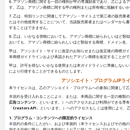
6. アマゾン商標に関する一切の権利が甲の専属財産であり、乙によ
す。乙は、アマゾン商標に関する甲の権利または所有権に抵触するいか
7. 乙は、特別リンクに関連してアマゾン・サイト上で第三者の販売
たはその他使用することについて、当該販売業者またはベンダーから書
することはできません。
8. 乙は、いかなる管轄においても、アマゾン商標に紛らわしいほど
おいても、アマゾン商標に紛らわしいほど類似する商標、ドメイン名、
甲は、アソシエイト・サイトに改定のお知らせまたは改定後の商標ガイ
本商標ガイドラインおよび承認されたアマゾン商標を改定することがで
甲は、許可を得ないいかなる使用または本ガイドラインに準拠しないい
により行使することができるものとします。
アソシエイト・プログラムIPラ
本ライセンスは、乙のアソシエイト・プログラムへの参加に関連して乙
本規約
を受け入れることにより、または、本商品に関する一定の種類の
広告コンテンツ
」といいます。）へのアクセスおよび利用ができる専有
「
Creators API
」といいます。）へのアクセスもしくは使用により、
1. プログラム・コンテンツへの限定的ライセンス
本規約
の条件にしたがい、および本規約（本ライセンスおよびその他の
加する目的に限り、甲は本規約により乙に対して、(a) プログラム・コ