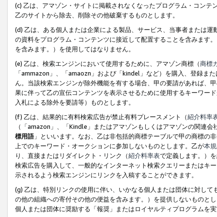
(c) 乙は、アマゾン・サイトに掲載されなくなったプログラム・コン
乙のサイトから除去、削除その他破棄するものとします。
(d) 乙は、ある個人または企業による製品、サービス、当事者または
の資料をプログラム・コンテンツに接近して配置することを含みます。
を含みます。）を使用してはなりません。
(e) 乙は、検索エンジンにおいて使用するために、アマゾン商標（
商標
「ammazon」、「amaozn」および「kindel」など）を購入
ん。当該検索エンジンが除外機能を有する場合、甲の要請があれば、甲
果に伴って乙の宣伝コンテンツを表示させるために使用するキーワード
入札による除外を要請等）ものとします。
(f) 乙は、結果的に有料検索広告が禁止有料プレースメント（
紹介料率
（「amazon」、「Kindle」またはアマゾンもしくはアマゾンの
標用語
」といいます。なお、乙は非包括的商標テーブルで甲の商標の非
上でのキーワード・オークションに参加しないものとします。乙が
本規
り、直接またはリダイレクト・リンク（
紹介料率表
で定義します。）を
検索広告を購入して、一般的なインターネット検索クエリーまたはキー
示されるよう検索エンジンにリンクを入稿することができます。
(g) 乙は、特別リンクの使用に伴い、いかなる個人または団体に対し
の他の組織への寄付その他の便益を含みます。）を提供しないものとし
個人または団体に奨励する「報奨」またはロイヤルティプログラムを実