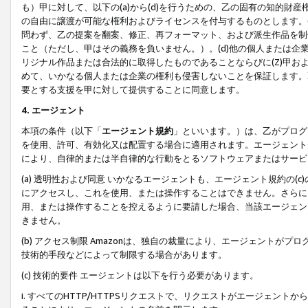
も）甲に対して、以下の(a)から(d)を行うための、乙の固有の知的
の自由に譲渡が可能な権利およびライセンスを付与するものとします。(
問わず、乙の提案を翻案、修正、再フォーマット、および派生作品を制
こと（ただし、甲はその義務を負いません。）。(d)他の個人または企
リジナル作品または合法的に取得したものであることならびに(Z)甲
めて、いかなる個人または企業の権利も侵害しないことを保証します。
要とする支援を甲に対して提供することに同意します。
4. エージェント
本項の条件（以下「
エージェント規約
」といいます。）は、乙がプログ
を使用、許可、有効化又は配置する場合に適用されます。エージェント
により、自律的または半自律的な行動をとるソフトウェアまたはサービ
(a) 透明性および同意 いかなるエージェントも、エージェント規約の
にアクセスし、これを使用、または操作することはできません。さらに、
用、または操作することを控えるように要請した場合、当該エージェン
きません。
(b) アクセス制限 Amazonは、独自の裁量により、エージェント
技術的手段などによって制限する場合があります。
(c) 技術的要件 エージェントは以下を行う必要があります。
i. すべてのHTTP/HTTPSリクエストで、リクエストがエージェ