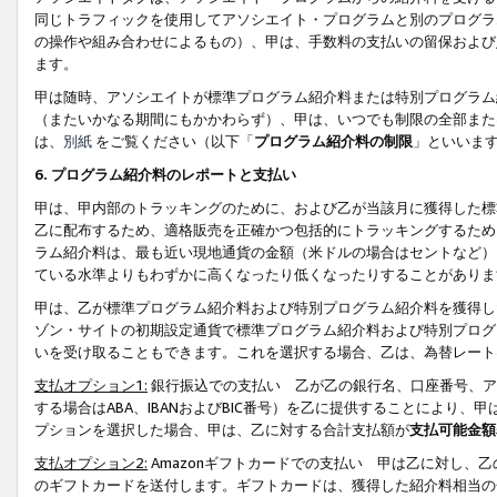
同じトラフィックを使用してアソシエイト・プログラムと別のプログラ
の操作や組み合わせによるもの）、甲は、手数料の支払いの留保および
ます。
甲は随時、アソシエイトが標準プログラム紹介料または特別プログラム
（またいかなる期間にもかかわらず）、甲は、いつでも制限の全部また
は、
別紙
をご覧ください（以下「
プログラム紹介料の制限
」といいま
6. プログラム紹介料のレポートと支払い
甲は、甲内部のトラッキングのために、および乙が当該月に獲得した標
乙に配布するため、適格販売を正確かつ包括的にトラッキングするため
ラム紹介料は、最も近い現地通貨の金額（米ドルの場合はセントなど）
ている水準よりもわずかに高くなったり低くなったりすることがありま
甲は、乙が標準プログラム紹介料および特別プログラム紹介料を獲得し
ゾン・サイトの初期設定通貨で標準プログラム紹介料および特別プログ
いを受け取ることもできます。これを選択する場合、乙は、為替レート
支払オプション1:
銀行振込での支払い 乙が乙の銀行名、口座番号、ア
する場合はABA、IBANおよびBIC番号）を乙に提供することにより
プションを選択した場合、甲は、乙に対する合計支払額が
支払可能金額
支払オプション2:
Amazonギフトカードでの支払い 甲は乙に対し、
のギフトカードを送付します。ギフトカードは、獲得した紹介料相当の