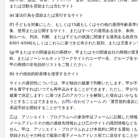
または活動を奨励または含むサイト
(e) 違法行為を奨励または実行するサイト
(f) 子どもを対象にした、もしくは13歳もしくはその他の適用年齢
集、使用または公開するサイト、またはすべての適用ある法令、条例、
制ルール、判決、判断、または子どもの保護に関連する適用ある政府当局の要
6501-6506)もしくはこれらに基づき公布された規則、または児童オ
(g) 甲またはその関連会社の商標や、甲またはその関連会社の商標の
ID、またはソーシャルネットワークサイトのユーザー名、グループ名
甲の商標の非包括的リストをご覧ください。）
(h) その他知的財産権を侵害するサイト
サイトの適切性については、甲が独自の裁量で判断いたします。甲が不
件を遵守すればいつでも再申込みすることができます。ただし、甲が1)
裁量で決定します）に基づき乙のアカウントを解除した場合はいかなる
うとすることはできません。
お問い合わせフォーム
の「運営規約違反に
承認手続を開始することができます。
乙は、アソシエイト・プログラムへの参加申込フォームに記載した情報
メールアドレスその他の連絡先情報および乙のサイトの識別情報などを
せん。甲は、アソシエイト・プログラムおよび本規約に関する通知（も
登録されたその時点で最新の電子メールアドレス宛てに送信することが