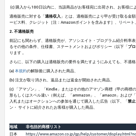
(c) 購入から180日以内に、当該商品がお客様宛に出荷され、お客
適格販売に対する「
適格収入
」とは、適格販売により甲が受け取る金額
ービス料、クレジット［注：Amazonポイントを含みます］、リベー
2. 不適格販売
前記にも関わらず、適格販売が、アソシエイト・プログラム紹介料率表
るその他の条件、仕様書、ステートメントおよびポリシー（以下「
プロ
ります 。
さらに、以下の購入は適格販売の要件を満たすようにみえても、不適格
(a)
本規約
の解除後に購入された商品、
(b) 注文が取り消され、返品または返金が開始された商品、
(c) 「アマゾン」、「Kindle」またはその他のアマゾン商標（甲
形もしくはスペル違い（例えば、「ammazon」、「amaozn」およ
入札またはオークションへの参加を通じて購入した広告（以下、「
禁止
ン・ サイトに紹介されたお客様が購入した商品、
地域
非包括的商標リスト
日本
https://www.amazon.co.jp/gp/help/customer/display.html