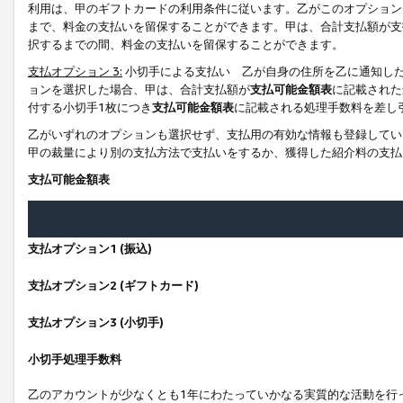
利用は、甲のギフトカードの利用条件に従います。乙がこのオプション
まで、料金の支払いを留保することができます。甲は、合計支払額が支
択するまでの間、料金の支払いを留保することができます。
支払オプション 3:
小切手による支払い 乙が自身の住所を乙に通知し
ョンを選択した場合、甲は、合計支払額が
支払可能金額表
に記載された
付する小切手1枚につき
支払可能金額表
に記載される処理手数料を差し
乙がいずれのオプションも選択せず、支払用の有効な情報も登録してい
甲の裁量により別の支払方法で支払いをするか、獲得した紹介料の支払
支払可能金額表
支払オプション1 (振込)
支払オプション2 (ギフトカード)
支払オプション3 (小切手)
小切手処理手数料
乙のアカウントが少なくとも1年にわたっていかなる実質的な活動を行