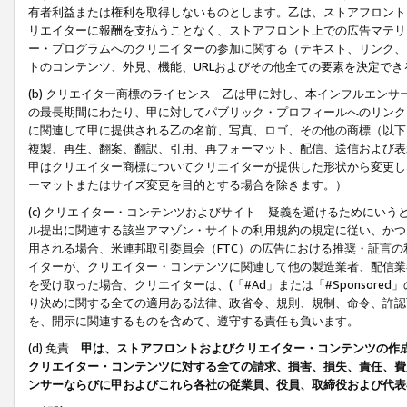
有者利益または権利を取得しないものとします。乙は、ストアフロントに
リエイターに報酬を支払うことなく、ストアフロント上での広告マテリア
ー・プログラムへのクリエイターの参加に関する（テキスト、リンク、
トのコンテンツ、外見、機能、URLおよびその他全ての要素を決定で
(b) クリエイター商標のライセンス 乙は甲に対し、本インフルエン
の最長期間にわたり、甲に対してパブリック・プロフィールへのリンク
に関連して甲に提供される乙の名前、写真、ロゴ、その他の商標（以下
複製、再生、翻案、翻訳、引用、再フォーマット、配信、送信および表
甲はクリエイター商標についてクリエイターが提供した形状から変更し
ーマットまたはサイズ変更を目的とする場合を除きます。）
(c) クリエイター・コンテンツおよびサイト 疑義を避けるためにい
ル提出に関連する該当アマゾン・サイトの利用規約の規定に従い、かつ、
用される場合、米連邦取引委員会（FTC）の広告における推奨・証言
イターが、クリエイター・コンテンツに関連して他の製造業者、配信業
を受け取った場合、クリエイターは、(「#Ad」または「#Sponsor
り決めに関する全ての適用ある法律、政省令、規則、規制、命令、許認
を、開示に関連するものを含めて、遵守する責任も負います。
(d) 免責
甲は、ストアフロントおよびクリエイター・コンテンツの作
クリエイター・コンテンツに対する全ての請求、損害、損失、責任、費
ンサーならびに甲およびこれら各社の従業員、役員、取締役および代表