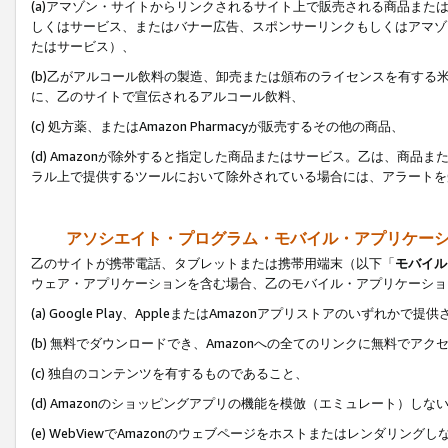
(a)アマゾン・サイトからリンクされるサイト上で販売される商品またはサ
しくはサービス、またはバナー広告、スポンサーリンクもしくはアマゾ
たはサービス）、
(b)乙がアルコール飲料の製造、卸売または頒布のライセンスを有す
に、乙のサイトで宣伝されるアルコール飲料、
(c) 処方薬、またはAmazon Pharmacyが販売するその他の商品、
(d) Amazonが除外すると指定した商品またはサービス。乙は、商品また
ラル上で提供するツールにおいて除外されている場合には、アラートを
アソシエイト・プログラム・モバイル・アプリケー
乙のサイトが携帯電話、タブレットまたは携帯用端末（以下「
モバイル
ウェア・アプリケーションを含む場合、乙のモバイル・アプリケーショ
(a) Google Play、AppleまたはAmazonアプリストアのいずれかで
(b) 無料でダウンロードでき、Amazonへの全てのリンクに無料でアク
(c) 独自のコンテンツを有するものであること、
(d) Amazonのショッピングアプリの機能を模倣（エミュレート）しな
(e) WebViewでAmazonのウェブページをホストまたはレンダリング