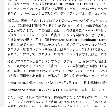
ん、修復その他二次的成果物の作成。(ii)Creators API、PA 
るソースコードその他の基礎となる要素（モデル、モデルパラメーター
るため、リバースエンジニアリング、ディスアセンブル、ディコンパイ
(h) 乙は、画像で構成されるプロダクト広告コンテンツを保存または
については最長24時間保存することができます。乙は、画像で構成さ
ることができますが、その場合、乙は、その後直ちに Creators AP
プリケーション上のプロダクト広告コンテンツを刷新することにより、
ら通知がない限り、乙は、個別のAmazon Standard Identification Nu
することができます。前記にかかわらず、乙のアプリケーションがクラ
プロダクト広告コンテンツを保存またはキャッシュしてはいけません。
以内に、甲に対して、プロダクト広告コンテンツを含むまたは使用する
(i) 乙がプロダクト広告コンテンツをデータフィードから取得する場合または
ン上に表示されるプロダクト広告コンテンツの刷新頻度が1時間に1回
報に隣接して、時刻/日付の表示を含めるものとします。ただし、乙の
び刷新と同日中である間は、表示のうち日付の部分を省略することがで
• Amazon.co.jp 価格： ¥3,277 (2008年1月7日 14:11（日本標準
• Amazon.co.jp 価格： ¥3,277 (14:11（日本標準時）時点 −詳しくは
また、乙は、下記の免責文言を、価格情報または入手可能性についての
ップアップその他類似の方法で表示しなければなりません。「価格およ
本商品の購入においては、購入の時点で（該当するアマゾン・サイト）