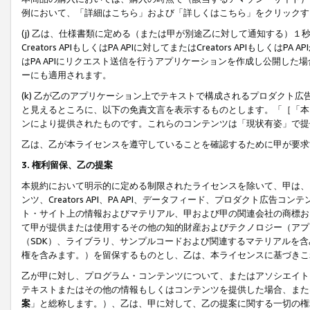
例において、「詳細はこちら」および「詳しくはこちら」をクリックす
(j) 乙は、仕様書類に定める（または甲が別途乙に対して通知する）
Creators APIもしくはPA APIに対してまたはCreators APIもしく
はPA APIにリクエスト送信を行うアプリケーションを作成し公開し
ーにも適用されます。
(k) 乙が乙のアプリケーション上でテキストで構成されるプロダクト
と見えるところに、以下の免責文言を表示するものとします。「［「本
ンにより提供されたものです。これらのコンテンツは「現状有姿」で提
乙は、乙が本ライセンスを遵守していることを確認するために甲が要求
3. 権利留保、乙の提案
本規約において明示的に定める制限されたライセンスを除いて、甲は、
ンツ、Creators API、PA API、データフィード、プロダクト
ト・サイト上の情報およびマテリアル、甲および甲の関連会社の商標お
て甲が提供または使用するその他の知的財産およびテクノロジー（アプ
（SDK）、ライブラリ、サンプルコードおよび関連するマテリアルを
権を含みます。）を留保するものとし、乙は、本ライセンスに基づきこ
乙が甲に対し、プログラム・コンテンツについて、またはアソシエイト
テキストまたはその他の情報もしくはコンテンツを提供した場合、また
案
」と総称します。）、乙は、甲に対して、乙の提案に関する一切の権