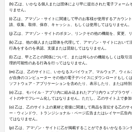
(h) 乙は、いかなる個人または団体により甲に提出された電子フォー
りません。
(i) 乙は、アマゾン・サイトに関連して甲のお客様が使用するアカウ
請、収集、取得、保存、キャッシュ、もしくは使用してはなりません。
(j) 乙は、アマゾン・サイトのボタン、リンクその他の機能を、変更
(k) 乙は、他の個人または団体を代理して、アマゾン・サイトにおい
行為をするのを承認、支援または奨励してはなりません。
(l) 乙は、甲と乙との関係について、または何らかの機能もしくは取
理的可能性のある行為を行ってはなりません。
(m) 乙は、乙のサイトに、いかなるスパイウェア、マルウェア、ウィ
が自身のコンピューター その他の電子デバイスにダウンロードもしく
ソフトウェア・アプリケーションを含めたり、表示したり、または特別
(n) 乙は、モバイル・アプリ内に組み込まれたアプリ内ウェブブラウザ
イトの中でフレーム化してはなりません。ただし、乙のサイト上で参加
(o) 乙は、乙のサイト上の素材と密接に関連して商品を宣伝する乙の
ー・ウィンドウ、トランジショナル・ページ広告またはレイヤー広告内
てはなりません。
(p) 乙は、アマゾン・サイトに乙が掲載することができるいかなるコ