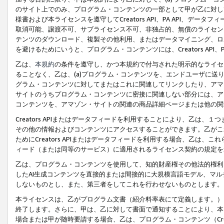
のサイト上でのみ、プログラム・コンテンツの一部として甲が乙に対し
様書および本ライセンスを遵守してCreators API、PA API、
取消可能、譲渡不可、サブライセンス不可、非独占的、無償のライセン
テンツのダウンロード、複製その他利用、またはデータマイニング、ロ
を避けるためにいうと、プログラム・コンテンツには、Creators AP
乙は、
本規約
の条件を遵守し、かつ本規約で付与された明示的なライセ
ることなく、乙は、(a)プログラム・コンテンツを、エンドユーザに
グラム・コンテンツに対してまたはこれに関連してリンクしたり、アマ
サイトのうちプログラム・コンテンツに密接に関連しない部分には、ア
コンテンツを、アマゾン・サイトの関連の商品詳細ページまたは他の関
Creators APIまたはデータフィードを利用することにより、乙は、
その他の情報およびコンテンツにアクセスすることができます。乙がこ
ためにCreators APIまたはデータフィードを利用する場合、乙は、こ
ィード（または同等のサービス）に適用されるライセンス契約の規定を
乙は、プログラム・コンテンツを使用して、知的財産権その他法的権利
したAI生成コンテンツを直接的または間接的に大規模言語モデル、マ
しないものとし、また、第三者をしてこれを行わせないものとします。
本ライセンスは、乙がプログラム文書（紹介料率表にて定義します。）
終了します。さらに、甲は、乙に対して書面で通知することにより、本
場合または甲が随時要請する場合、乙は、プログラム・コンテンツ（Cre