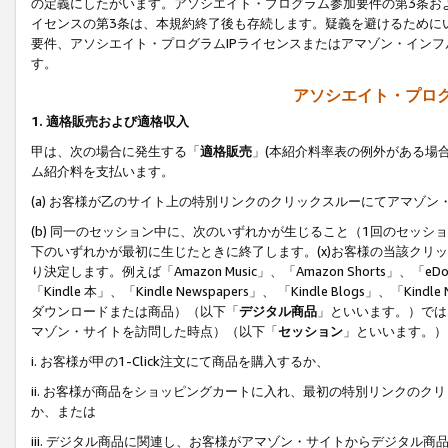
の定義にしたがいます。アソシエイト・プログラム参加要件の第3条お
イセンスの第3条は、本規約終了後も存続します。疑義を避けるためにい
要件、アソシエイト・プログラムIPライセンスまたはアマゾン・イン
す。
アソシエイト・プログ
1. 適格販売および適格収入
甲は、次の場合に発生する「
適格販売
」(本紹介料率表の例外がある場
ム紹介料を支払います。
(a) お客様が乙のサイト上の特別リンクのクリックスルーにてアマゾン
(b) 同一のセッション中に、次のいずれかが生じること（1回のセッ
下のいずれかが最初に生じたときに終了します。(x)お客様の当該クリッ
り決定します。例えば「Amazon Music」、「Amazon Shorts」、「eDo
「Kindle 本」、「Kindle Newspapers」、 「Kindle Blogs」、「
ダウンロードまたは商品）（以下「
デジタル商品
」といいます。）では
マゾン・サイトを訪問した時点）（以下「
セッション
」といいます。）
i. お客様が甲の1-Click注文にて商品を購入するか、
ii. お客様が商品をショッピングカートに入れ、最初の特別リンクの
か、または
iii. デジタル商品に関連し、お客様がアマゾン・サイトからデジタ