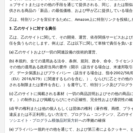
ェブサイトまたはその他の手段を通じて提供される、同じ、または類似
供される商品の「新品」の最低価格、および甲が乙に提供している場合
乙は、特別リンクを宣伝するために、Amazon上に特別リンクを投稿し
3. 乙のサイトに対する責任
乙は、乙のサイトに関して、その開発、運営、依存関係サービスおよび
任を負うものとします。例えば、乙は以下に関して単独で責任を負いま
(a) 乙のサイトおよび一切の関連設備の技術的運営、
(b) 本規約、全ての適用ある法令、条例、規則、政令、命令、ライセ
その他の適用ある政府当局の要件（開示（該当する場合は、米連邦取引
グ、データ保護およびプライバシー（該当する場合は、指令2002/58
（EU）2016/679）に関連するものを含む。）、ならびに乙とそ
される制限または要件を含む。）を遵守して、特別リンク及びプログラ
(c) 乙のサイトに掲載される素材（一切の商品説明およびその他の商
す。）の制作および掲載ならびにその正確性、完全性および適切性の確
(d) 甲の権利または他の個人もしくは団体の権利（著作権、商標、プ
違反または不正利用しない方法で、プログラム・コンテンツ、乙のサイ
ソシエイト・プログラム模倣品対策方針
への準拠の確保
(e) プライバシー規約その他を通じて、および第三者によるクッキー