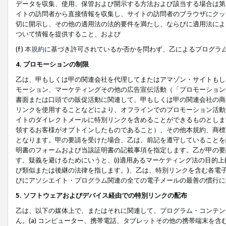
データを収集、使用、保管および開示する方法および該当する場合は第
イトの訪問者から直接情報を収集し、サイトの訪問者のブラウザにクッ
切に開示し、その他の適用法の法的要件を満たし、ならびに適用法によ
ついて情報を提供すること、および
(f)
本規約
に基づき許可されているか否かを問わず、乙によるプログラ
4. プロモーションの制限
乙は、甲もしくは甲の関連会社を代理してまたはアマゾン・サイトもし
モーション、マーケティングその他の広告宣伝活動（「プロモーション
書面または口頭での販促活動に関連して、甲もしくは甲の関連会社の商
リンクを使用することなどにより、オフラインでのプロモーション活動
イトのダイレクトメールに特別リンクを含めることができるものとしま
領するお客様がオプトインしたものであること）、その他本規約、商標
となります。甲の要請を受けた場合、乙は、前記を遵守していることを
明書のフォームおよび当該証明書の記載事項を指定します。乙が甲の要
す。疑義を避けるためにいうと、(i)適用あるマーケティング法の目的上(例
び類似または後継の法律を指します。)、乙は、特別リンクを含む各電子
びにアソシエイト・プログラム関連の全ての電子メールの最善の慣行に
5. ソフトウェアおよびデバイス経由での特別リンクの配布
乙は、以下の媒体上で、またはそれに関連して、プログラム・コンテン
ん。(a) コンピューター、携帯電話、タブレットその他の携帯端末を