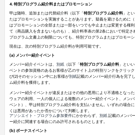
4. 特別プログラム紹介料またはプロモーション
甲は随時、追加または代替紹介料（以下「
特別プログラム紹介料
」とい
たはプロモーションを実施することがあります。疑義を避けるために（
はプロモーションの全部または一部をいつでも中止または変更する権利
て（商品購入を含まないものも）、紹介料率表の第2条において特定さ
プログラム文書上の制限についても、特別プログラムまたはプロモーシ
現在は、次の特別プログラム紹介料が利用可能です。
(a) メンバー紹介イベント
メンバー紹介イベントは、
別紙
（以下「
特別プログラム紹介料
」といい
ベントの参加資格のあるお客様が乙のサイト上の特別リンクをクリック
び(2)そのセッション中にお客様が
別紙
記載のメンバー紹介行為を完了
ム紹介料を獲得します。
メンバー紹介イベントが違反またはその他の悪用により不適格となった
ウェアの利用、一人の個人による複数のメンバー紹介イベント、メンバ
ベント）、甲は特別プログラム紹介料を支払いません。いずれの場合に
くは悪用があったか否かについて判断します。
アソシエイト・プログラム参加要件
にかかわらず、
別紙
記載のメンバー
ー紹介に関連する場合にのみ許可されるものとします。
(b) ボーナスイベント