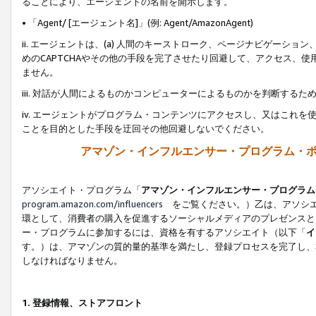
ることにより、エージェントの名前を開示します。
• 「Agent/ [エージェント名]」(例: Agent/AmazonAgent)
ii. エージェントは、(a) 人間のキーストローク、ページナビゲーシ
めのCAPTCHAやその他の手段を完了させたり回避して、アクセス、
ません。
iii. 対話が人間によるものかコンピューターによるものかを判断する
iv. エージェントがプログラム・コンテンツにアクセスし、又はこれ
ことを目的とした手段を迂回その他回避しないでください。
アマゾン・インフルエンサー・プログラム・
アソシエイト・プログラム「
アマゾン・インフルエンサー・プログラム
program.amazon.com/influencers
をご覧ください。）乙は、アソシエ
環として、消費者の購入を促進するソーシャルメディアのプレゼンスと
ー・プログラムに参加するには、資格を有するアソシエイト（以下「
イ
す。）は、アマゾンの質的量的基準を満たし、登録プロセスを完了し、
しなければなりません。
1.
登録情報、ストアフロント