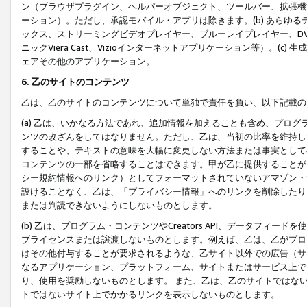
ン（ブラウザプラグイン、ヘルパーオブジェクト、ツールバー、拡張機
ーション）。ただし、承認モバイル・アプリは除きます。(b) あらゆ
ックス、ストリーミングビデオプレイヤー、ブルーレイプレイヤー、DVDプ
ニックViera Cast、Vizioインターネットアプリケーション等）。(
ェアその他のアプリケーション。
6. 乙のサイトのコンテンツ
乙は、乙のサイトのコンテンツについて単独で責任を負い、以下記載の
(a) 乙は、いかなる方法であれ、追加情報を加えることも含め、プロ
ンツの改ざんをしてはなりません。ただし、乙は、当初の比率を維持し
することや、テキストの意味を大幅に変更しない方法または事実として
コンテンツの一部を省略することはできます。甲が乙に提供することが
シー規約情報へのリンク）としてフォーマットされていないアマゾン・
設けることなく、乙は、「プライバシー情報」へのリンクを削除したり
または判読できないようにしないものとします。
(b) 乙は、プログラム・コンテンツやCreators API、データフ
ブライセンスまたは譲渡しないものとします。例えば、乙は、乙がプロ
はその他付与することが要求されるような、乙サイト以外での広告（サ
なるアプリケーション、プラットフォーム、サイトまたはサービス上で
り、使用を奨励しないものとします。 また、乙は、乙のサイトではな
トではないサイト上でかかるリンクを表示しないものとします。