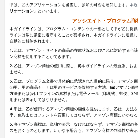
甲は、乙のアプリケーションを審査し、参加の可否を通知します。
本規
リケーション
」といいます。
アソシエイト・プログラム商
本ガイドラインは、プログラム・コンテンツの一部として甲が乙に提供
ラインは常に厳密に遵守することが要求され、本ガイドラインに違反し
自動的に解除されます。
1. 乙は、アマゾン・サイトの商品の在庫状況およびこれに対応する
ン商標を使用することができます。
2. 乙は、アマゾン商標の使用に際し、(i)本ガイドラインの最新版、およ
ません。
3. 乙は、プログラム文書で具体的に承認された目的に限り、アマゾン
(ii)甲、甲の商品もしくは甲のサービスを毀損する方法、(iii)アマ
方法または(iv)オフラインの素材または電子メール（印刷物、郵便、S
用または表示してはなりません。
4. 甲は、乙が使用するアマゾン商標の画像を提供します。乙は、方
率、色彩またはフォントを変更してはならず、アマゾン商標にいかなる
5. 各アマゾン商標は、単独で表示しなければならず、アマゾン商標
スをおくものとします。いかなる場合も、アマゾン商標の判読性や表示