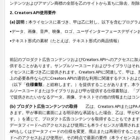
ンテンツおよびアマゾン商標の全部を乙のサイトから直ちに除去、削除
2. Creators API使用要件
(a) 説明：
本ライセンスに基づき、甲は乙に対し、以下を含むプログラ
•データ、画像、音声、映像、ロゴ、ユーザインターフェースデザイン
•テキスト形式の素材（たとえば、テキスト形式の商品情報）
前記のプロダクト広告コンテンツおよびCreators APIへのアクセスに
供することがあります。サンプルソースコードおよびライブラリはそれ
イセンスに基づき乙に提供されます。Creators APIに関連して
上の必要条件ならびにCreators APIの適切な利用に関連するテ
（以下「
仕様書類
」と総称します。）を提供することがあります。本ラ
ルソースコードまたはライブラリおよび甲が提供する仕様書類は、「プ
で提供されたいかなるデータ、画像、テキストその他の情報またはコン
(b) プロダクト広告コンテンツの取得
乙は、Creators APIま
きます。甲が事前に書面による明示的な承認をした場合、乙は、甲がCreator
す。）を通じて、プロダクト広告コンテンツを取得することもできます
データフィードへのアクセスおよび使用にも本ライセンスが適用されます。乙は
APIもしくはデータフィードの仕様を変更、廃止または再発行することがで
ドへのアクセスおよび使用が、その時点で最新の要件（本ライセンスお