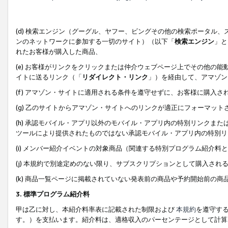
(d) 検索エンジン（グーグル、ヤフー、ビングその他の検索ポータル
ンのネットワークに参加する一切のサイト）（以下「
検索エンジン
」と
れたお客様が購入した商品、
(e) お客様がリンクをクリックまたは仲介ウェブページ上でその他の
イトに送るリンク（「
リダイレクト・リンク
」）を経由して、アマゾン
(f) アマゾン・サイトに適用される条件を遵守せずに、お客様に購入さ
(g) 乙のサイトからアマゾン・サイトへのリンクが適正にフォーマッ
(h) 承認モバイル・アプリ以外のモバイル・アプリ内の特別リンクまたはC
ツールにより提供されたものではない承認モバイル・アプリ内の特別リ
(i) メンバー紹介イベントの対象商品（関連する特別プログラム紹介料と
(j) 本規約で別途定めのない限り、サブスクリプションとして購入され
(k) 商品一覧ページに掲載されていない発表前の商品や予約開始前の商
3. 標準プログラム紹介料
甲は乙に対し、本紹介料率表に記載された制限および
本規約
を遵守す
す。）を支払います。紹介料は、適格収入のパーセンテージとして計算