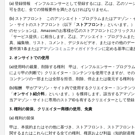
(a) 登録情報 インフルエンサーとして登録するには、乙は、乙のソ
可を含む、全ての情報要件を満たさなければなりません。
(b) ストアフロント このアソシエイト・プログラムまたはアマゾン
ン・サイトのストアフロント（以下「
ストアフロント
」といいます。）
のセッションは、Amazonのお客様が乙のストアフロントにクリック
「サービス提供」に相当します。乙は、アソシエイト・プログラムまた
真、編集物、リスト、コメント、デジタルビデオ、またはその他のデー
要件第1条または
アマゾンコミュニティガイドライン
に定める基準に違
2.
オンサイトでの使用
(a)使用時の裁量、削除する権利 甲は、インフルエンサー・プログラ
により甲の判断で）クリエイター・コンテンツを使用できますが、その
コンテンツの一部または全部を拒否、削除、停止または復元する権利を
(b)報酬 甲がアマゾン・サイト内で使用するクリエイター・コンテン
「
オンサイト紹介料
」といいます。）を獲得します。該当するアマゾン
当アマゾン・サイトに専用のストアIDを有するクリエイターとして登
3.
権利の留保、クリエイター商標の使用、免責
(a) 権利の留保
甲は、本規約またはその他に基づき、ストアフロント、ストアフロント
関するまたはこれらに対する全ての権利、権原および利益（知的財産権