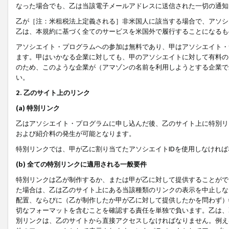
なった場合でも、乙は当該電子メールアドレスに送信された一切の通知
乙が［注：米租税法上定義される］非米国人に該当する場合で、アソシ
乙は、本規約に基づく全てのサービスを米国外で履行することになるも
アソシエイト・プログラムへの参加は無料であり、甲はアソシエイト・
ます。甲はいかなる企業に対しても、甲のアソシエイトに対して有料の
のため、このような企業が（アマゾンの名前を利用しようとする企業で
い。
2. 乙のサイト上のリンク
(a) 特別リンク
乙はアソシエイト・プログラムに申し込んだ後、乙のサイト上に特別リ
および紹介料の発生が可能となります。
特別リンクでは、甲が乙に割り当てたアソシエイトIDを使用しなけれ
(b) 全ての特別リンクに適用される一般要件
特別リンクは乙が制作するか、または甲が乙に対して提供することがで
た場合は、乙は乙のサイト上にある当該種類のリンクの表示を中止しな
配置、ならびに（乙が制作したか甲が乙に対して提供したかを問わず）
切なフォーマットを含むことを確認する責任を単独で負います。乙は、
別リンクは、乙のサイトから直接アクセスしなければなりません。例えば、