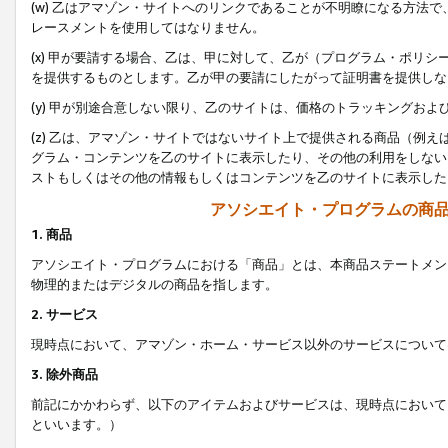
(w) 乙はアマゾン・サイトへのリンクであることが不明瞭になる方法
レースメントを使用してはなりません。
(x) 甲が要請する場合、乙は、甲に対して、乙が（プログラム・ポリ
を提供するものとします。乙が甲の要請にしたがって証明書を提供しな
(y) 甲が別途合意しない限り、乙のサイトは、価格のトラッキングお
(z) 乙は、アマゾン・サイトではないサイト上で提供される商品（例
グラム・コンテンツを乙のサイトに表示したり、その他の利用をしない
ストもしくはその他の情報もしくはコンテンツを乙のサイトに表示した
アソシエイト・プログラムの商
1. 商品
アソシエイト・プログラムにおける「商品」とは、本商品ステートメン
物理的またはデジタルの商品を指します。
2. サービス
現時点において、アマゾン・ホーム・サービス以外のサービスについて
3. 除外商品
前記にかかわらず、以下のアイテムおよびサービスは、現時点において
といいます。）