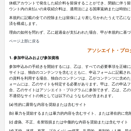
休眠アカウントで発生した紹介料を留保することができ、閉鎖に伴う留
ウント内の未払いの未収紹介料は、適用法による国庫返納または時効に
本規約に記載の全ての控除または留保により差し引かれたうえで乙にな
済を構成します。
理由の如何を問わず、乙に超過金が支払われた場合、甲が本規約に基づ
ページ上部に戻る
アソシエイト・プロ
1. 参加申込みおよび参加資格
参加申込みの手続きを開始するには、乙は、すべての必要事項を正確に
サイトは、独自のコンテンツを含むとともに、申込フォームに記載され
の資料を利用する場合、独自のコンテンツは、乙がコンテンツに含めた
ォームには、乙のサイトを特定する必要があります。甲は、乙の申込フ
合、乙のサイトはアソシエイト・プログラムに参加できず、乙は、乙の
不適切なサイトの例としては以下のようなものが含まれます。
(a) 性的に露骨な内容を奨励または含むサイト
(b) 暴力を奨励するまたは暴力的内容を含むサイト、または潜在的に
(c) 虚偽、不正、名誉毀損または中傷的な内容を奨励または含むサイト
(d) 不快、迷惑、有害、プライバシー侵害、乱用的、差別的（人種、