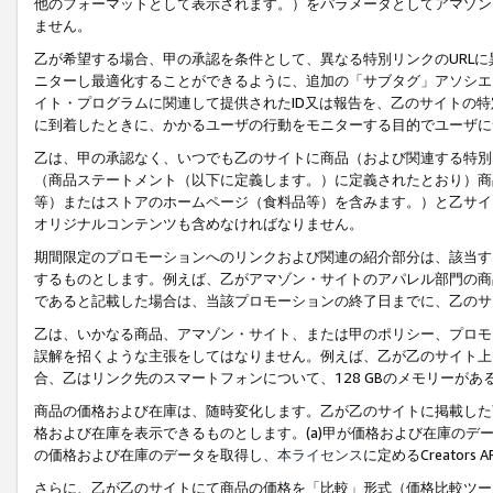
他のフォーマットとして表示されます。）をパラメータとしてアマゾン
ません。
乙が希望する場合、甲の承認を条件として、異なる特別リンクのURL
ニターし最適化することができるように、追加の「サブタグ」アソシエ
イト・プログラムに関連して提供されたID又は報告を、乙のサイトの
に到着したときに、かかるユーザの行動をモニターする目的でユーザに
乙は、甲の承認なく、いつでも乙のサイトに商品（および関連する特別
（商品ステートメント（以下に定義します。）に定義されたとおり）商
等）またはストアのホームページ（食料品等）を含みます。）と乙サイ
オリジナルコンテンツも含めなければなりません。
期間限定のプロモーションへのリンクおよび関連の紹介部分は、該当す
するものとします。例えば、乙がアマゾン・サイトのアパレル部門の商
であると記載した場合は、当該プロモーションの終了日までに、乙のサ
乙は、いかなる商品、アマゾン・サイト、または甲のポリシー、プロモ
誤解を招くような主張をしてはなりません。例えば、乙が乙のサイト上に
合、乙はリンク先のスマートフォンについて、128 GBのメモリーが
商品の価格および在庫は、随時変化します。乙が乙のサイトに掲載した
格および在庫を表示できるものとします。(a)甲が価格および在庫のデータを
の価格および在庫のデータを取得し、
本ライセンス
に定めるCreator
さらに、乙が乙のサイトにて商品の価格を「比較」形式（価格比較ツー