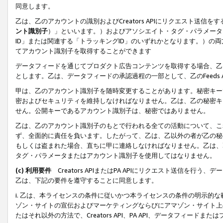
同意します。
乙は、乙のアカウントの識別およびCreators APIにリクエスト送
ント識別子
）」といいます。）およびアソシエイト・タグ・パラメータ（
ID」または関連する「トラッキングID」のいずれかとなります。）の両方
てアカウント識別子を取得することができます
データフィードを通じてプロダクト広告コンテンツを取得する場合、乙は、Cre
とします。乙は、データフィードの承認過程の一部として、乙のFeeds
甲は、乙のアカウント識別子を随時変更することがあります。秘密キー
密およびセキュリティを維持しなければなりません。乙は、乙の秘密キ
せん。公開キーであるアカウント識別子は、秘密ではありません。
乙は、乙のアカウント識別子のもとで行われる全ての活動について、こ
ず、全面的に責任を負います。したがって、乙は、乙以外の者が乙の秘
もしくは盗まれた場合、直ちに甲に連絡しなければなりません。乙は、
タグ・パラメータまたはアカウント識別子を使用してはなりません。
(c) 利用要件
Creators APIまたはPA APIにリクエスト送信を
乙は、下記の要件を遵守することに同意します。
i. 乙は、本ライセンスの条件に従いかつ本ライセンスの条件の明示的
ゾン・サイトの宣伝およびマーケティングならびにアマゾン・サイト上
たはそれ以外の方法で、Creators API、PA API、データフィー