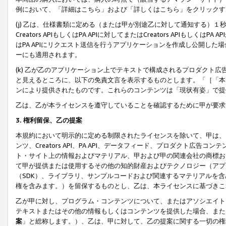
例において、「詳細はこちら」および「詳しくはこちら」をクリックす
(j) 乙は、仕様書類に定める（または甲が別途乙に対して通知する）
Creators APIもしくはPA APIに対してまたはCreators APIもしく
はPA APIにリクエスト送信を行うアプリケーションを作成し公開し
ーにも適用されます。
(k) 乙が乙のアプリケーション上でテキストで構成されるプロダクト
と見えるところに、以下の免責文言を表示するものとします。「［「本
ンにより提供されたものです。これらのコンテンツは「現状有姿」で提
乙は、乙が本ライセンスを遵守していることを確認するために甲が要求
3. 権利留保、乙の提案
本規約において明示的に定める制限されたライセンスを除いて、甲は、
ンツ、Creators API、PA API、データフィード、プロダクト
ト・サイト上の情報およびマテリアル、甲および甲の関連会社の商標お
て甲が提供または使用するその他の知的財産およびテクノロジー（アプ
（SDK）、ライブラリ、サンプルコードおよび関連するマテリアルを
権を含みます。）を留保するものとし、乙は、本ライセンスに基づきこ
乙が甲に対し、プログラム・コンテンツについて、またはアソシエイト
テキストまたはその他の情報もしくはコンテンツを提供した場合、また
案
」と総称します。）、乙は、甲に対して、乙の提案に関する一切の権