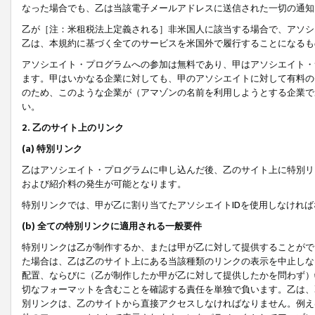
なった場合でも、乙は当該電子メールアドレスに送信された一切の通知
乙が［注：米租税法上定義される］非米国人に該当する場合で、アソシ
乙は、本規約に基づく全てのサービスを米国外で履行することになるも
アソシエイト・プログラムへの参加は無料であり、甲はアソシエイト・
ます。甲はいかなる企業に対しても、甲のアソシエイトに対して有料の
のため、このような企業が（アマゾンの名前を利用しようとする企業で
い。
2. 乙のサイト上のリンク
(a) 特別リンク
乙はアソシエイト・プログラムに申し込んだ後、乙のサイト上に特別リ
および紹介料の発生が可能となります。
特別リンクでは、甲が乙に割り当てたアソシエイトIDを使用しなけれ
(b) 全ての特別リンクに適用される一般要件
特別リンクは乙が制作するか、または甲が乙に対して提供することがで
た場合は、乙は乙のサイト上にある当該種類のリンクの表示を中止しな
配置、ならびに（乙が制作したか甲が乙に対して提供したかを問わず）
切なフォーマットを含むことを確認する責任を単独で負います。乙は、
別リンクは、乙のサイトから直接アクセスしなければなりません。例えば、