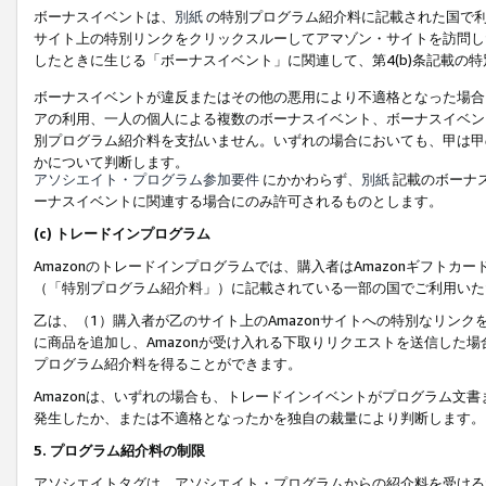
ボーナスイベントは、
別紙
の特別プログラム紹介料に記載された国で利
サイト上の特別リンクをクリックスルーしてアマゾン・サイトを訪問した
したときに生じる「ボーナスイベント」に関連して、第4(b)条記載の
ボーナスイベントが違反またはその他の悪用により不適格となった場合
アの利用、一人の個人による複数のボーナスイベント、ボーナスイベン
別プログラム紹介料を支払いません。いずれの場合においても、甲は甲
かについて判断します。
アソシエイト・プログラム参加要件
にかかわらず、
別紙
記載のボーナ
ーナスイベントに関連する場合にのみ許可されるものとします。
(c) トレードインプログラム
Amazonのトレードインプログラムでは、購入者はAmazonギフト
（「特別プログラム紹介料」）に記載されている一部の国でご利用いた
乙は、（1）購入者が乙のサイト上のAmazonサイトへの特別なリン
に商品を追加し、Amazonが受け入れる下取りリクエストを送信した場
プログラム紹介料を得ることができます。
Amazonは、いずれの場合も、トレードインイベントがプログラム文書
発生したか、または不適格となったかを独自の裁量により判断します。
5. プログラム紹介料の制限
アソシエイトタグは、アソシエイト・プログラムからの紹介料を受ける