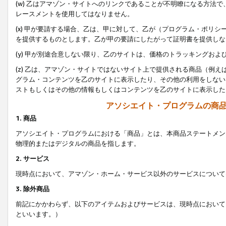
(w) 乙はアマゾン・サイトへのリンクであることが不明瞭になる方法
レースメントを使用してはなりません。
(x) 甲が要請する場合、乙は、甲に対して、乙が（プログラム・ポリ
を提供するものとします。乙が甲の要請にしたがって証明書を提供しな
(y) 甲が別途合意しない限り、乙のサイトは、価格のトラッキングお
(z) 乙は、アマゾン・サイトではないサイト上で提供される商品（例
グラム・コンテンツを乙のサイトに表示したり、その他の利用をしない
ストもしくはその他の情報もしくはコンテンツを乙のサイトに表示した
アソシエイト・プログラムの商
1. 商品
アソシエイト・プログラムにおける「商品」とは、本商品ステートメン
物理的またはデジタルの商品を指します。
2. サービス
現時点において、アマゾン・ホーム・サービス以外のサービスについて
3. 除外商品
前記にかかわらず、以下のアイテムおよびサービスは、現時点において
といいます。）