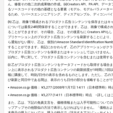
ん、修復その他二次的成果物の作成。(ii)Creators API、PA 
るソースコードその他の基礎となる要素（モデル、モデルパラメーター
るため、リバースエンジニアリング、ディスアセンブル、ディコンパイ
(h) 乙は、画像で構成されるプロダクト広告コンテンツを保存または
については最長24時間保存することができます。乙は、画像で構成さ
ることができますが、その場合、乙は、その後直ちに Creators AP
プリケーション上のプロダクト広告コンテンツを刷新することにより、
ら通知がない限り、乙は、個別のAmazon Standard Identification Nu
することができます。前記にかかわらず、乙のアプリケーションがクラ
プロダクト広告コンテンツを保存またはキャッシュしてはいけません。
以内に、甲に対して、プロダクト広告コンテンツを含むまたは使用する
(i) 乙がプロダクト広告コンテンツをデータフィードから取得する場合または
ン上に表示されるプロダクト広告コンテンツの刷新頻度が1時間に1回
報に隣接して、時刻/日付の表示を含めるものとします。ただし、乙の
び刷新と同日中である間は、表示のうち日付の部分を省略することがで
• Amazon.co.jp 価格： ¥3,277 (2008年1月7日 14:11（日本標準
• Amazon.co.jp 価格： ¥3,277 (14:11（日本標準時）時点 −詳しくは
また、乙は、下記の免責文言を、価格情報または入手可能性についての
ップアップその他類似の方法で表示しなければなりません。「価格およ
本商品の購入においては、購入の時点で（該当するアマゾン・サイト）