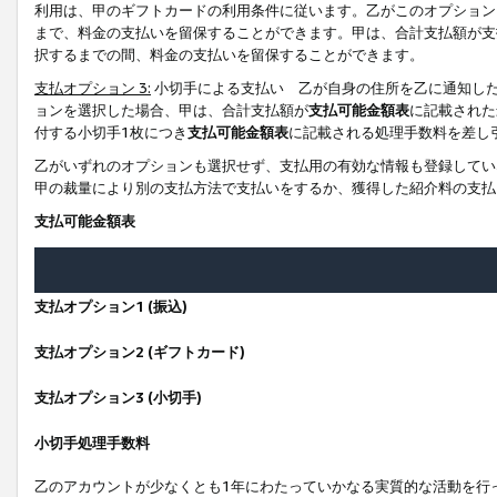
利用は、甲のギフトカードの利用条件に従います。乙がこのオプション
まで、料金の支払いを留保することができます。甲は、合計支払額が支
択するまでの間、料金の支払いを留保することができます。
支払オプション 3:
小切手による支払い 乙が自身の住所を乙に通知し
ョンを選択した場合、甲は、合計支払額が
支払可能金額表
に記載された
付する小切手1枚につき
支払可能金額表
に記載される処理手数料を差し
乙がいずれのオプションも選択せず、支払用の有効な情報も登録してい
甲の裁量により別の支払方法で支払いをするか、獲得した紹介料の支払
支払可能金額表
支払オプション1 (振込)
支払オプション2 (ギフトカード)
支払オプション3 (小切手)
小切手処理手数料
乙のアカウントが少なくとも1年にわたっていかなる実質的な活動を行