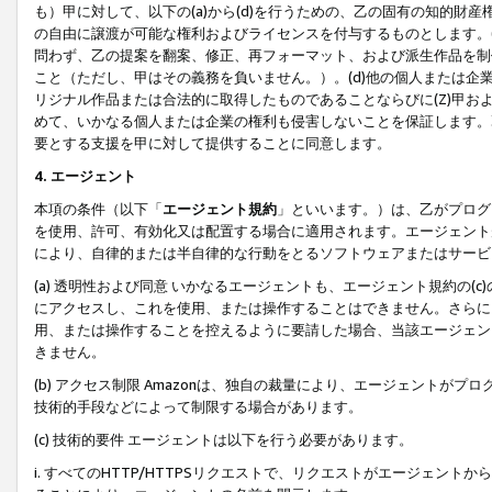
も）甲に対して、以下の(a)から(d)を行うための、乙の固有の知的
の自由に譲渡が可能な権利およびライセンスを付与するものとします。(
問わず、乙の提案を翻案、修正、再フォーマット、および派生作品を制
こと（ただし、甲はその義務を負いません。）。(d)他の個人または企
リジナル作品または合法的に取得したものであることならびに(Z)甲
めて、いかなる個人または企業の権利も侵害しないことを保証します。
要とする支援を甲に対して提供することに同意します。
4. エージェント
本項の条件（以下「
エージェント規約
」といいます。）は、乙がプログ
を使用、許可、有効化又は配置する場合に適用されます。エージェント
により、自律的または半自律的な行動をとるソフトウェアまたはサービ
(a) 透明性および同意 いかなるエージェントも、エージェント規約の
にアクセスし、これを使用、または操作することはできません。さらに、
用、または操作することを控えるように要請した場合、当該エージェン
きません。
(b) アクセス制限 Amazonは、独自の裁量により、エージェント
技術的手段などによって制限する場合があります。
(c) 技術的要件 エージェントは以下を行う必要があります。
i. すべてのHTTP/HTTPSリクエストで、リクエストがエージェ