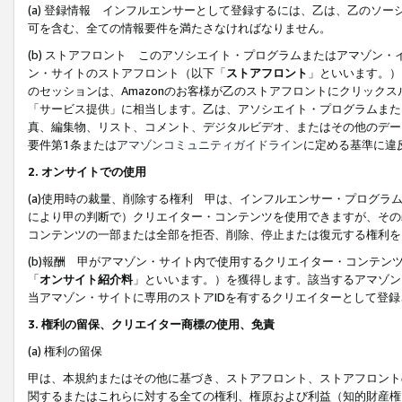
(a) 登録情報 インフルエンサーとして登録するには、乙は、乙のソ
可を含む、全ての情報要件を満たさなければなりません。
(b) ストアフロント このアソシエイト・プログラムまたはアマゾン
ン・サイトのストアフロント（以下「
ストアフロント
」といいます。）
のセッションは、Amazonのお客様が乙のストアフロントにクリック
「サービス提供」に相当します。乙は、アソシエイト・プログラムまた
真、編集物、リスト、コメント、デジタルビデオ、またはその他のデー
要件第1条または
アマゾンコミュニティガイドライン
に定める基準に違
2.
オンサイトでの使用
(a)使用時の裁量、削除する権利 甲は、インフルエンサー・プログラ
により甲の判断で）クリエイター・コンテンツを使用できますが、その
コンテンツの一部または全部を拒否、削除、停止または復元する権利を
(b)報酬 甲がアマゾン・サイト内で使用するクリエイター・コンテン
「
オンサイト紹介料
」といいます。）を獲得します。該当するアマゾン
当アマゾン・サイトに専用のストアIDを有するクリエイターとして登
3.
権利の留保、クリエイター商標の使用、免責
(a) 権利の留保
甲は、本規約またはその他に基づき、ストアフロント、ストアフロント
関するまたはこれらに対する全ての権利、権原および利益（知的財産権