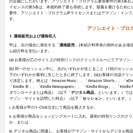
の定義にしたがいます。アソシエイト・プログラム参加要件の第3条お
イセンスの第3条は、本規約終了後も存続します。疑義を避けるためにい
要件、アソシエイト・プログラムIPライセンスまたはアマゾン・イン
す。
アソシエイト・プログ
1. 適格販売および適格収入
甲は、次の場合に発生する「
適格販売
」(本紹介料率表の例外がある場
ム紹介料を支払います。
(a) お客様が乙のサイト上の特別リンクのクリックスルーにてアマゾン
(b) 同一のセッション中に、次のいずれかが生じること（1回のセッ
下のいずれかが最初に生じたときに終了します。(x)お客様の当該クリッ
り決定します。例えば「Amazon Music」、「Amazon Shorts」、「eDo
「Kindle 本」、「Kindle Newspapers」、 「Kindle Blogs」、「
ダウンロードまたは商品）（以下「
デジタル商品
」といいます。）では
マゾン・サイトを訪問した時点）（以下「
セッション
」といいます。）
i. お客様が甲の1-Click注文にて商品を購入するか、
ii. お客様が商品をショッピングカートに入れ、最初の特別リンクの
か、または
iii. デジタル商品に関連し、お客様がアマゾン・サイトからデジタ