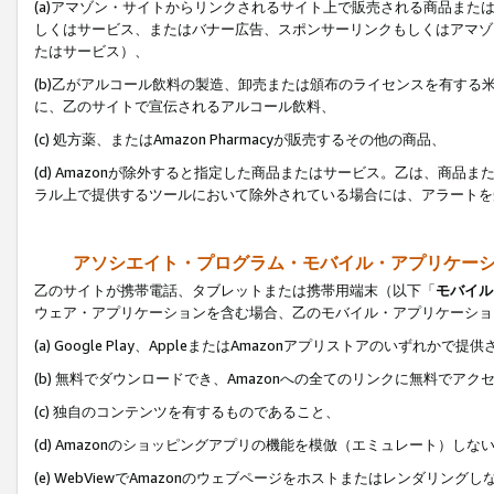
(a)アマゾン・サイトからリンクされるサイト上で販売される商品またはサ
しくはサービス、またはバナー広告、スポンサーリンクもしくはアマゾ
たはサービス）、
(b)乙がアルコール飲料の製造、卸売または頒布のライセンスを有す
に、乙のサイトで宣伝されるアルコール飲料、
(c) 処方薬、またはAmazon Pharmacyが販売するその他の商品、
(d) Amazonが除外すると指定した商品またはサービス。乙は、商品また
ラル上で提供するツールにおいて除外されている場合には、アラートを
アソシエイト・プログラム・モバイル・アプリケー
乙のサイトが携帯電話、タブレットまたは携帯用端末（以下「
モバイル
ウェア・アプリケーションを含む場合、乙のモバイル・アプリケーショ
(a) Google Play、AppleまたはAmazonアプリストアのいずれかで
(b) 無料でダウンロードでき、Amazonへの全てのリンクに無料でアク
(c) 独自のコンテンツを有するものであること、
(d) Amazonのショッピングアプリの機能を模倣（エミュレート）しな
(e) WebViewでAmazonのウェブページをホストまたはレンダリング