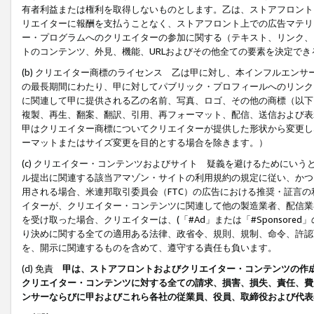
有者利益または権利を取得しないものとします。乙は、ストアフロントに
リエイターに報酬を支払うことなく、ストアフロント上での広告マテリア
ー・プログラムへのクリエイターの参加に関する（テキスト、リンク、
トのコンテンツ、外見、機能、URLおよびその他全ての要素を決定で
(b) クリエイター商標のライセンス 乙は甲に対し、本インフルエン
の最長期間にわたり、甲に対してパブリック・プロフィールへのリンク
に関連して甲に提供される乙の名前、写真、ロゴ、その他の商標（以下
複製、再生、翻案、翻訳、引用、再フォーマット、配信、送信および表
甲はクリエイター商標についてクリエイターが提供した形状から変更し
ーマットまたはサイズ変更を目的とする場合を除きます。）
(c) クリエイター・コンテンツおよびサイト 疑義を避けるためにい
ル提出に関連する該当アマゾン・サイトの利用規約の規定に従い、かつ、
用される場合、米連邦取引委員会（FTC）の広告における推奨・証言
イターが、クリエイター・コンテンツに関連して他の製造業者、配信業
を受け取った場合、クリエイターは、(「#Ad」または「#Sponsor
り決めに関する全ての適用ある法律、政省令、規則、規制、命令、許認
を、開示に関連するものを含めて、遵守する責任も負います。
(d) 免責
甲は、ストアフロントおよびクリエイター・コンテンツの作
クリエイター・コンテンツに対する全ての請求、損害、損失、責任、費
ンサーならびに甲およびこれら各社の従業員、役員、取締役および代表