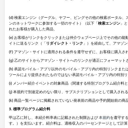
(d) 検索エンジン（グーグル、ヤフー、ビングその他の検索ポータル
ンのネットワークに参加する一切のサイト）（以下「
検索エンジン
」と
れたお客様が購入した商品、
(e) お客様がリンクをクリックまたは仲介ウェブページ上でその他の
イトに送るリンク（「
リダイレクト・リンク
」）を経由して、アマゾン
(f) アマゾン・サイトに適用される条件を遵守せずに、お客様に購入さ
(g) 乙のサイトからアマゾン・サイトへのリンクが適正にフォーマッ
(h) 承認モバイル・アプリ以外のモバイル・アプリ内の特別リンクまたはC
ツールにより提供されたものではない承認モバイル・アプリ内の特別リ
(i) メンバー紹介イベントの対象商品（関連する特別プログラム紹介料と
(j) 本規約で別途定めのない限り、サブスクリプションとして購入され
(k) 商品一覧ページに掲載されていない発表前の商品や予約開始前の商
3. 標準プログラム紹介料
甲は乙に対し、本紹介料率表に記載された制限および
本規約
を遵守す
す。）を支払います。紹介料は、適格収入のパーセンテージとして計算