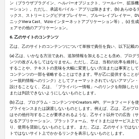
ン（ブラウザプラグイン、ヘルパーオブジェクト、ツールバー、拡張機
ーション）。ただし、承認モバイル・アプリは除きます。(b) あらゆ
ックス、ストリーミングビデオプレイヤー、ブルーレイプレイヤー、DVDプ
ニックViera Cast、Vizioインターネットアプリケーション等）。(
ェアその他のアプリケーション。
6. 乙のサイトのコンテンツ
乙は、乙のサイトのコンテンツについて単独で責任を負い、以下記載の
(a) 乙は、いかなる方法であれ、追加情報を加えることも含め、プロ
ンツの改ざんをしてはなりません。ただし、乙は、当初の比率を維持し
することや、テキストの意味を大幅に変更しない方法または事実として
コンテンツの一部を省略することはできます。甲が乙に提供することが
シー規約情報へのリンク）としてフォーマットされていないアマゾン・
設けることなく、乙は、「プライバシー情報」へのリンクを削除したり
または判読できないようにしないものとします。
(b) 乙は、プログラム・コンテンツやCreators API、データフ
ブライセンスまたは譲渡しないものとします。例えば、乙は、乙がプロ
はその他付与することが要求されるような、乙サイト以外での広告（サ
なるアプリケーション、プラットフォーム、サイトまたはサービス上で
り、使用を奨励しないものとします。 また、乙は、乙のサイトではな
トではないサイト上でかかるリンクを表示しないものとします。