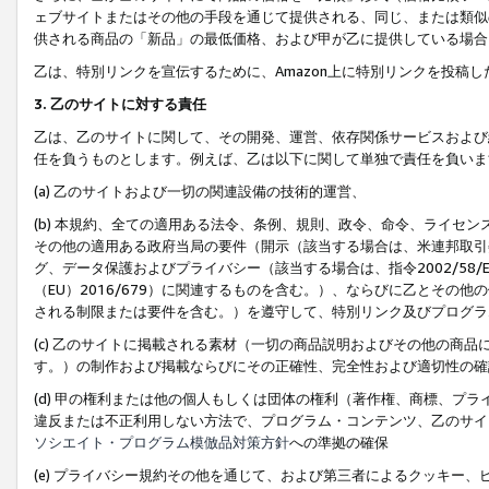
ェブサイトまたはその他の手段を通じて提供される、同じ、または類似
供される商品の「新品」の最低価格、および甲が乙に提供している場合
乙は、特別リンクを宣伝するために、Amazon上に特別リンクを投稿し
3. 乙のサイトに対する責任
乙は、乙のサイトに関して、その開発、運営、依存関係サービスおよび
任を負うものとします。例えば、乙は以下に関して単独で責任を負いま
(a) 乙のサイトおよび一切の関連設備の技術的運営、
(b) 本規約、全ての適用ある法令、条例、規則、政令、命令、ライセ
その他の適用ある政府当局の要件（開示（該当する場合は、米連邦取引
グ、データ保護およびプライバシー（該当する場合は、指令2002/58
（EU）2016/679）に関連するものを含む。）、ならびに乙とそ
される制限または要件を含む。）を遵守して、特別リンク及びプログラ
(c) 乙のサイトに掲載される素材（一切の商品説明およびその他の商
す。）の制作および掲載ならびにその正確性、完全性および適切性の確
(d) 甲の権利または他の個人もしくは団体の権利（著作権、商標、プ
違反または不正利用しない方法で、プログラム・コンテンツ、乙のサイ
ソシエイト・プログラム模倣品対策方針
への準拠の確保
(e) プライバシー規約その他を通じて、および第三者によるクッキー