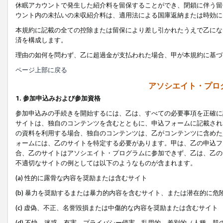
休眠アカウントで発生した紹介料を留保することができ、閉鎖に伴う留
ウント内の未払いの未収紹介料は、適用法による国庫返納または時効に
本規約に記載の全ての控除または留保により差し引かれたうえで乙にな
済を構成します。
理由の如何を問わず、乙に超過金が支払われた場合、甲が本規約に基づ
ページ上部に戻る
アソシエイト・プロ
1. 参加申込みおよび参加資格
参加申込みの手続きを開始するには、乙は、すべての必要事項を正確に
サイトは、独自のコンテンツを含むとともに、申込フォームに記載され
の資料を利用する場合、独自のコンテンツは、乙がコンテンツに含めた
ォームには、乙のサイトを特定する必要があります。甲は、乙の申込フ
合、乙のサイトはアソシエイト・プログラムに参加できず、乙は、乙の
不適切なサイトの例としては以下のようなものが含まれます。
(a) 性的に露骨な内容を奨励または含むサイト
(b) 暴力を奨励するまたは暴力的内容を含むサイト、または潜在的に
(c) 虚偽、不正、名誉毀損または中傷的な内容を奨励または含むサイト
(d) 不快、迷惑、有害、プライバシー侵害、乱用的、差別的（人種、