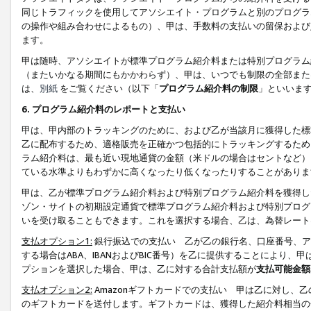
同じトラフィックを使用してアソシエイト・プログラムと別のプログラ
の操作や組み合わせによるもの）、甲は、手数料の支払いの留保および
ます。
甲は随時、アソシエイトが標準プログラム紹介料または特別プログラム
（またいかなる期間にもかかわらず）、甲は、いつでも制限の全部また
は、
別紙
をご覧ください（以下「
プログラム紹介料の制限
」といいま
6. プログラム紹介料のレポートと支払い
甲は、甲内部のトラッキングのために、および乙が当該月に獲得した標
乙に配布するため、適格販売を正確かつ包括的にトラッキングするため
ラム紹介料は、最も近い現地通貨の金額（米ドルの場合はセントなど）
ている水準よりもわずかに高くなったり低くなったりすることがありま
甲は、乙が標準プログラム紹介料および特別プログラム紹介料を獲得し
ゾン・サイトの初期設定通貨で標準プログラム紹介料および特別プログ
いを受け取ることもできます。これを選択する場合、乙は、為替レート
支払オプション1:
銀行振込での支払い 乙が乙の銀行名、口座番号、ア
する場合はABA、IBANおよびBIC番号）を乙に提供することにより
プションを選択した場合、甲は、乙に対する合計支払額が
支払可能金額
支払オプション2:
Amazonギフトカードでの支払い 甲は乙に対し、
のギフトカードを送付します。ギフトカードは、獲得した紹介料相当の