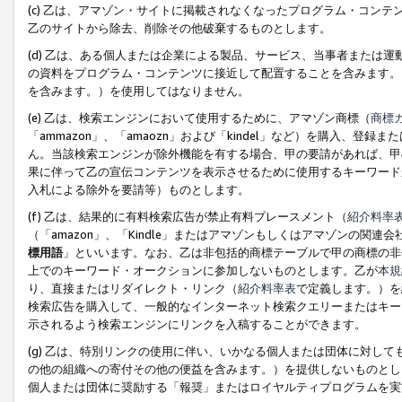
(c) 乙は、アマゾン・サイトに掲載されなくなったプログラム・コン
乙のサイトから除去、削除その他破棄するものとします。
(d) 乙は、ある個人または企業による製品、サービス、当事者または
の資料をプログラム・コンテンツに接近して配置することを含みます。
を含みます。）を使用してはなりません。
(e) 乙は、検索エンジンにおいて使用するために、アマゾン商標（
商標
「ammazon」、「amaozn」および「kindel」など）を購入
ん。当該検索エンジンが除外機能を有する場合、甲の要請があれば、甲
果に伴って乙の宣伝コンテンツを表示させるために使用するキーワード
入札による除外を要請等）ものとします。
(f) 乙は、結果的に有料検索広告が禁止有料プレースメント（
紹介料率
（「amazon」、「Kindle」またはアマゾンもしくはアマゾンの
標用語
」といいます。なお、乙は非包括的商標テーブルで甲の商標の非
上でのキーワード・オークションに参加しないものとします。乙が
本規
り、直接またはリダイレクト・リンク（
紹介料率表
で定義します。）を
検索広告を購入して、一般的なインターネット検索クエリーまたはキー
示されるよう検索エンジンにリンクを入稿することができます。
(g) 乙は、特別リンクの使用に伴い、いかなる個人または団体に対し
の他の組織への寄付その他の便益を含みます。）を提供しないものとし
個人または団体に奨励する「報奨」またはロイヤルティプログラムを実