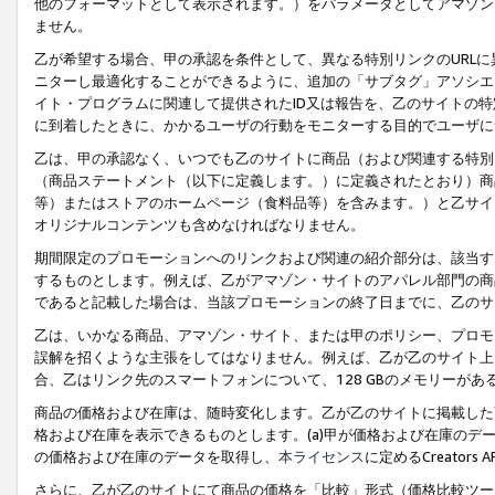
他のフォーマットとして表示されます。）をパラメータとしてアマゾン
ません。
乙が希望する場合、甲の承認を条件として、異なる特別リンクのURL
ニターし最適化することができるように、追加の「サブタグ」アソシエ
イト・プログラムに関連して提供されたID又は報告を、乙のサイトの
に到着したときに、かかるユーザの行動をモニターする目的でユーザに
乙は、甲の承認なく、いつでも乙のサイトに商品（および関連する特別
（商品ステートメント（以下に定義します。）に定義されたとおり）商
等）またはストアのホームページ（食料品等）を含みます。）と乙サイ
オリジナルコンテンツも含めなければなりません。
期間限定のプロモーションへのリンクおよび関連の紹介部分は、該当す
するものとします。例えば、乙がアマゾン・サイトのアパレル部門の商
であると記載した場合は、当該プロモーションの終了日までに、乙のサ
乙は、いかなる商品、アマゾン・サイト、または甲のポリシー、プロモ
誤解を招くような主張をしてはなりません。例えば、乙が乙のサイト上に
合、乙はリンク先のスマートフォンについて、128 GBのメモリーが
商品の価格および在庫は、随時変化します。乙が乙のサイトに掲載した
格および在庫を表示できるものとします。(a)甲が価格および在庫のデータを
の価格および在庫のデータを取得し、
本ライセンス
に定めるCreator
さらに、乙が乙のサイトにて商品の価格を「比較」形式（価格比較ツー