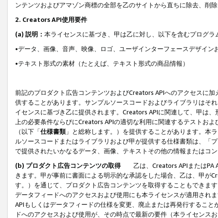
ンテンツおよびアマゾン商標の全部を乙のサイトから直ちに除去、削除
2. Creators API使用要件
(a) 説明：
本ライセンスに基づき、甲は乙に対し、以下を含むプログラ
•データ、画像、音声、映像、ロゴ、ユーザインターフェースデザイン
•テキスト形式の素材（たとえば、テキスト形式の商品情報）
前記のプロダクト広告コンテンツおよびCreators APIへのアクセスに
供することがあります。サンプルソースコードおよびライブラリはそれ
イセンスに基づき乙に提供されます。Creators APIに関連して
上の必要条件ならびにCreators APIの適切な利用に関連するテ
（以下「
仕様書類
」と総称します。）を提供することがあります。本ラ
ルソースコードまたはライブラリおよび甲が提供する仕様書類は、「プ
で提供されたいかなるデータ、画像、テキストその他の情報またはコン
(b) プロダクト広告コンテンツの取得
乙は、Creators APIま
きます。甲が事前に書面による明示的な承認をした場合、乙は、甲がCreator
す。）を通じて、プロダクト広告コンテンツを取得することもできます
データフィードへのアクセスおよび使用にも本ライセンスが適用されます。乙は
APIもしくはデータフィードの仕様を変更、廃止または再発行することがで
ドへのアクセスおよび使用が、その時点で最新の要件（本ライセンスお