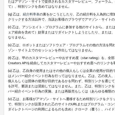
たはアマゾン・サイトで提供されるカスタマーレビュー、フォーラム、
て）、特別リンクを含めてはなりません。
(q) 乙は、
紹介料率表
の裏をかこうとしたり、乙の紹介料を人為的に増
クリックする方法以外で、当該お客様のブラウザでアマゾン・サイトの
(r) 乙は、アソシエイト・プログラムに参加する他のサイトから、ま
ェア経由を含めて）妨害またはリダイレクトしようとしたり、または、
なりません。
(s) 乙は、ロボットまたはソフトウェア・プログラムその他の方法を
ゾン・サイト上でのセッションを作出してはなりません。
(t) 乙は、甲のカスタマーレビューやおすすめ度（star rating
Creators APIを経由してカスタマーレビューやおすすめ度へのリンク
(u) 乙は、乙自身の使用またはその他の個人もしくは企業の使用が目
はメンバー紹介イベント行為を行ってはなりません。乙は、乙の友人、
個人もしくは団体の使用が目的であるかを問わず、特別リンクを通じて
を許可、要請または奨励してはなりません。また、乙は、特別リンクを
バー紹介イベント行為の実施、または再販売もしくは（あらゆる種類の
(v) 乙は、お客様がアマゾン・サイトへ遷移するため特別リンクをク
で、特別リンクが設置された乙のサイトのURLまたはプログラム・コ
ダイレクトページの利用によるものも含め）クローク（覆う）、ハイド