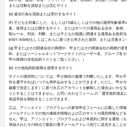
または活動を奨励または含むサイト
(e) 違法行為を奨励または実行するサイト
(f) 子どもを対象にした、もしくは13歳もしくはその他の適用年齢
集、使用または公開するサイト、またはすべての適用ある法令、条例、
制ルール、判決、判断、または子どもの保護に関連する適用ある政府当局の要
6501-6506)もしくはこれらに基づき公布された規則、または児童オ
(g) 甲またはその関連会社の商標や、甲またはその関連会社の商標の
ID、またはソーシャルネットワークサイトのユーザー名、グループ名
甲の商標の非包括的リストをご覧ください。）
(h) その他知的財産権を侵害するサイト
サイトの適切性については、甲が独自の裁量で判断いたします。甲が不
件を遵守すればいつでも再申込みすることができます。ただし、甲が1)
裁量で決定します）に基づき乙のアカウントを解除した場合はいかなる
うとすることはできません。
お問い合わせフォーム
の「運営規約違反に
承認手続を開始することができます。
乙は、アソシエイト・プログラムへの参加申込フォームに記載した情報
メールアドレスその他の連絡先情報および乙のサイトの識別情報などを
せん。甲は、アソシエイト・プログラムおよび本規約に関する通知（も
登録されたその時点で最新の電子メールアドレス宛てに送信することが