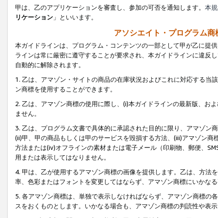
甲は、乙のアプリケーションを審査し、参加の可否を通知します。
本規
リケーション
」といいます。
アソシエイト・プログラム商
本ガイドラインは、プログラム・コンテンツの一部として甲が乙に提供
ラインは常に厳密に遵守することが要求され、本ガイドラインに違反し
自動的に解除されます。
1. 乙は、アマゾン・サイトの商品の在庫状況およびこれに対応する
ン商標を使用することができます。
2. 乙は、アマゾン商標の使用に際し、(i)本ガイドラインの最新版、およ
ません。
3. 乙は、プログラム文書で具体的に承認された目的に限り、アマゾン
(ii)甲、甲の商品もしくは甲のサービスを毀損する方法、(iii)アマ
方法または(iv)オフラインの素材または電子メール（印刷物、郵便、S
用または表示してはなりません。
4. 甲は、乙が使用するアマゾン商標の画像を提供します。乙は、方
率、色彩またはフォントを変更してはならず、アマゾン商標にいかなる
5. 各アマゾン商標は、単独で表示しなければならず、アマゾン商標
スをおくものとします。いかなる場合も、アマゾン商標の判読性や表示