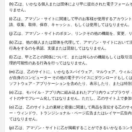
(h) 乙は、いかなる個人または団体により甲に提出された電子フォー
りません。
(i) 乙は、アマゾン・サイトに関連して甲のお客様が使用するアカウ
請、収集、取得、保存、キャッシュ、もしくは使用してはなりません。
(j) 乙は、アマゾン・サイトのボタン、リンクその他の機能を、変更
(k) 乙は、他の個人または団体を代理して、アマゾン・サイトにおい
行為をするのを承認、支援または奨励してはなりません。
(l) 乙は、甲と乙との関係について、または何らかの機能もしくは取
理的可能性のある行為を行ってはなりません。
(m) 乙は、乙のサイトに、いかなるスパイウェア、マルウェア、ウィ
が自身のコンピューター その他の電子デバイスにダウンロードもしく
ソフトウェア・アプリケーションを含めたり、表示したり、または特別
(n) 乙は、モバイル・アプリ内に組み込まれたアプリ内ウェブブラウザ
イトの中でフレーム化してはなりません。ただし、乙のサイト上で参加
(o) 乙は、乙のサイト上の素材と密接に関連して商品を宣伝する乙の
ー・ウィンドウ、トランジショナル・ページ広告またはレイヤー広告内
てはなりません。
(p) 乙は、アマゾン・サイトに乙が掲載することができるいかなるコ