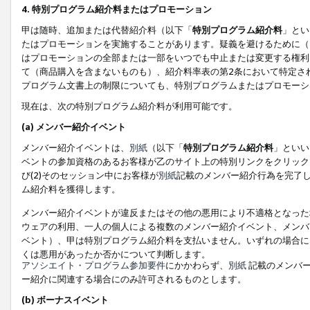
4. 特別プログラム紹介料またはプロモーション
甲は随時、追加または代替紹介料（以下「
特別プログラム紹介料
」とい
たはプロモーションを実施することがあります。疑義を避けるために（
はプロモーションの全部または一部をいつでも中止または変更する権利
て（商品購入を含まないものも）、紹介料率表の第2条において特定さ
プログラム文書上の制限についても、特別プログラムまたはプロモーシ
現在は、次の特別プログラム紹介料が利用可能です。
(a) メンバー紹介イベント
メンバー紹介イベントは、
別紙
（以下「
特別プログラム紹介料
」といい
ベントの参加資格のあるお客様が乙のサイト上の特別リンクをクリック
び(2)そのセッション中にお客様が
別紙
記載のメンバー紹介行為を完了
ム紹介料を獲得します。
メンバー紹介イベントが違反またはその他の悪用により不適格となった
ウェアの利用、一人の個人による複数のメンバー紹介イベント、メンバ
ベント）、甲は特別プログラム紹介料を支払いません。いずれの場合に
くは悪用があったか否かについて判断します。
アソシエイト・プログラム参加要件
にかかわらず、
別紙
記載のメンバー
ー紹介に関連する場合にのみ許可されるものとします。
(b) ボーナスイベント