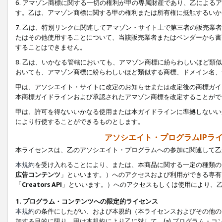
6. アマゾン商標に関する一切の権利が甲の専属財産であり、乙によ
す。乙は、アマゾン商標に関する甲の権利または所有権に抵触するいか
7. 乙は、特別リンクに関連してアマゾン・サイト上で第三者の販売
たはその他使用することについて、当該販売業者またはベンダーから書
することはできません。
8. 乙は、いかなる管轄においても、アマゾン商標に紛らわしいほど
おいても、アマゾン商標に紛らわしいほど類似する商標、ドメイン名、
甲は、アソシエイト・サイトに改定のお知らせまたは改定後の商標ガイ
本商標ガイドラインおよび承認されたアマゾン商標を改定することがで
甲は、許可を得ないいかなる使用または本ガイドラインに準拠しないい
により行使することができるものとします。
アソシエイト・プログラムIPラ
本ライセンスは、乙のアソシエイト・プログラムへの参加に関連して乙
本規約
を受け入れることにより、または、本商品に関する一定の種類の
広告コンテンツ
」といいます。）へのアクセスおよび利用ができる専有
「
Creators API
」といいます。）へのアクセスもしくは使用により、
1. プログラム・コンテンツへの限定的ライセンス
本規約
の条件にしたがい、および本規約（本ライセンスおよびその他の
加する目的に限り、甲は本規約により乙に対して、(a) プログラム・コ