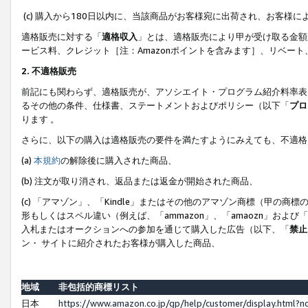
(c) 購入から180日以内に、当該商品がお客様宛に出荷され、お客
適格販売に対する「
適格収入
」とは、適格販売により甲が受け取る金額
ービス料、クレジット［注：Amazonポイントを含みます］、リベー
2. 不適格販売
前記にも関わらず、適格販売が、アソシエイト・プログラム紹介料率表
るその他の条件、仕様書、ステートメントおよびポリシー（以下「
プロ
ります 。
さらに、以下の購入は適格販売の要件を満たすようにみえても、不適格
(a)
本規約
の解除後に購入された商品、
(b) 注文が取り消され、返品または返金が開始された商品、
(c) 「アマゾン」、「Kindle」またはその他のアマゾン商標（甲
形もしくはスペル違い（例えば、「ammazon」、「amaozn」およ
入札またはオークションへの参加を通じて購入した広告（以下、「
禁止
ン・ サイトに紹介されたお客様が購入した商品、
地域
非包括的商標リスト
日本
https://www.amazon.co.jp/gp/help/customer/display.html