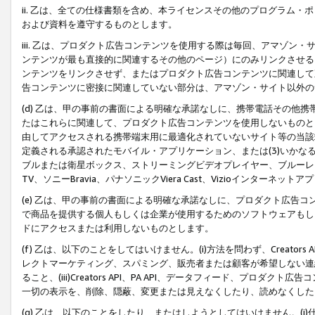
ii. 乙は、全ての仕様書類を含め、本ライセンスその他のプログラム
および資料を遵守するものとします。
iii. 乙は、プロダクト広告コンテンツを使用する際は毎回、アマゾ
ンテンツが最も直接的に関連するその他のページ）にのみリンクさせる
ンテンツをリンクさせず、またはプロダクト広告コンテンツに関連して
告コンテンツに密接に関連していない部分は、アマゾン・サイト以外の
(d) 乙は、甲の事前の書面による明確な承諾なしに、携帯電話その他
たはこれらに関連して、プロダクト広告コンテンツを使用しないものと
由してアクセスされる携帯端末用に最適化されていないサイト等の当該端
定義される承認されたモバイル・アプリケーション、または(3)いか
ブルまたは衛星ボックス、ストリーミングビデオプレイヤー、ブルーレイ
TV、ソニーBravia、パナソニックViera Cast、Vizioインター
(e) 乙は、甲の事前の書面による明確な承諾なしに、プロダクト広告
で商品を提供する個人もしくは企業が使用するためのソフトウェアもしくはその
ドにアクセスまたは利用しないものとします。
(f) 乙は、以下のことをしてはいけません。(i)方法を問わず、Creator
レクトマーケティング、スパミング、販売者または顧客が希望しない連
ること、(iii)Creators API、PA API、データフィード、プ
一切の表示を、削除、隠蔽、変更または見えなくしたり、読めなくした
(g) 乙は、以下のことをしたり、またはしようとしてはいけません。(