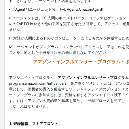
ることにより、エージェントの名前を開示します。
• 「Agent/ [エージェント名]」(例: Agent/AmazonAgent)
ii. エージェントは、(a) 人間のキーストローク、ページナビゲーシ
めのCAPTCHAやその他の手段を完了させたり回避して、アクセス、
ません。
iii. 対話が人間によるものかコンピューターによるものかを判断する
iv. エージェントがプログラム・コンテンツにアクセスし、又はこれ
ことを目的とした手段を迂回その他回避しないでください。
アマゾン・インフルエンサー・プログラム・
アソシエイト・プログラム「
アマゾン・インフルエンサー・プログラム
program.amazon.com/influencers
をご覧ください。）乙は、アソシエ
環として、消費者の購入を促進するソーシャルメディアのプレゼンスと
ー・プログラムに参加するには、資格を有するアソシエイト（以下「
イ
す。）は、アマゾンの質的量的基準を満たし、登録プロセスを完了し、
しなければなりません。
1.
登録情報、ストアフロント