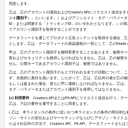
同意します。
乙は、乙のアカウントの識別およびCreators APIにリクエスト送
ント識別子
）」といいます。）およびアソシエイト・タグ・パラメータ（
ID」または関連する「トラッキングID」のいずれかとなります。）の両方
てアカウント識別子を取得することができます
データフィードを通じてプロダクト広告コンテンツを取得する場合、乙は、Cre
とします。乙は、データフィードの承認過程の一部として、乙のFeeds
甲は、乙のアカウント識別子を随時変更することがあります。秘密キー
密およびセキュリティを維持しなければなりません。乙は、乙の秘密キ
せん。公開キーであるアカウント識別子は、秘密ではありません。
乙は、乙のアカウント識別子のもとで行われる全ての活動について、こ
ず、全面的に責任を負います。したがって、乙は、乙以外の者が乙の秘
もしくは盗まれた場合、直ちに甲に連絡しなければなりません。乙は、
タグ・パラメータまたはアカウント識別子を使用してはなりません。
(c) 利用要件
Creators APIまたはPA APIにリクエスト送信を
乙は、下記の要件を遵守することに同意します。
i. 乙は、本ライセンスの条件に従いかつ本ライセンスの条件の明示的
ゾン・サイトの宣伝およびマーケティングならびにアマゾン・サイト上
たはそれ以外の方法で、Creators API、PA API、データフィー