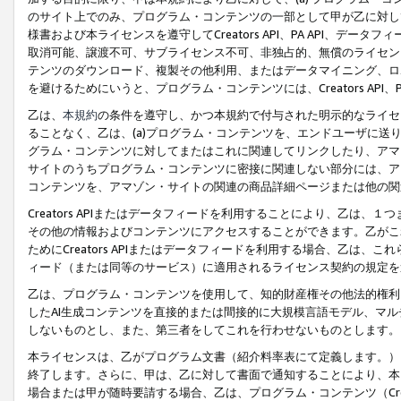
のサイト上でのみ、プログラム・コンテンツの一部として甲が乙に対し
様書および本ライセンスを遵守してCreators API、PA API、
取消可能、譲渡不可、サブライセンス不可、非独占的、無償のライセン
テンツのダウンロード、複製その他利用、またはデータマイニング、ロ
を避けるためにいうと、プログラム・コンテンツには、Creators AP
乙は、
本規約
の条件を遵守し、かつ本規約で付与された明示的なライセ
ることなく、乙は、(a)プログラム・コンテンツを、エンドユーザに
グラム・コンテンツに対してまたはこれに関連してリンクしたり、アマ
サイトのうちプログラム・コンテンツに密接に関連しない部分には、ア
コンテンツを、アマゾン・サイトの関連の商品詳細ページまたは他の関
Creators APIまたはデータフィードを利用することにより、乙は、
その他の情報およびコンテンツにアクセスすることができます。乙がこ
ためにCreators APIまたはデータフィードを利用する場合、乙は、こ
ィード（または同等のサービス）に適用されるライセンス契約の規定を
乙は、プログラム・コンテンツを使用して、知的財産権その他法的権利
したAI生成コンテンツを直接的または間接的に大規模言語モデル、マ
しないものとし、また、第三者をしてこれを行わせないものとします。
本ライセンスは、乙がプログラム文書（紹介料率表にて定義します。）
終了します。さらに、甲は、乙に対して書面で通知することにより、本
場合または甲が随時要請する場合、乙は、プログラム・コンテンツ（Cre