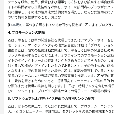
データを収集、使用、保管および開示する方法および該当する場合は第
イトの訪問者から直接情報を収集し、サイトの訪問者のブラウザにクッ
切に開示し、その他の適用法の法的要件を満たし、ならびに適用法によ
ついて情報を提供すること、および
(f)
本規約
に基づき許可されているか否かを問わず、乙によるプログラ
4. プロモーションの制限
乙は、甲もしくは甲の関連会社を代理してまたはアマゾン・サイトもし
モーション、マーケティングその他の広告宣伝活動（「プロモーション
書面または口頭での販促活動に関連して、甲もしくは甲の関連会社の商
リンクを使用することなどにより、オフラインでのプロモーション活動
イトのダイレクトメールに特別リンクを含めることができるものとしま
領するお客様がオプトインしたものであること）、その他本規約、商標
となります。甲の要請を受けた場合、乙は、前記を遵守していることを
明書のフォームおよび当該証明書の記載事項を指定します。乙が甲の要
す。疑義を避けるためにいうと、(i)適用あるマーケティング法の目的上(例
び類似または後継の法律を指します。)、乙は、特別リンクを含む各電子
びにアソシエイト・プログラム関連の全ての電子メールの最善の慣行に
5. ソフトウェアおよびデバイス経由での特別リンクの配布
乙は、以下の媒体上で、またはそれに関連して、プログラム・コンテン
ん。(a) コンピューター、携帯電話、タブレットその他の携帯端末を