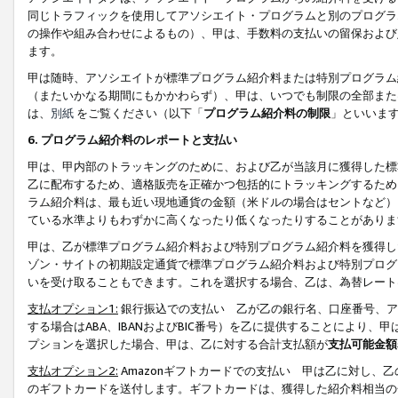
同じトラフィックを使用してアソシエイト・プログラムと別のプログラ
の操作や組み合わせによるもの）、甲は、手数料の支払いの留保および
ます。
甲は随時、アソシエイトが標準プログラム紹介料または特別プログラム
（またいかなる期間にもかかわらず）、甲は、いつでも制限の全部また
は、
別紙
をご覧ください（以下「
プログラム紹介料の制限
」といいま
6. プログラム紹介料のレポートと支払い
甲は、甲内部のトラッキングのために、および乙が当該月に獲得した標
乙に配布するため、適格販売を正確かつ包括的にトラッキングするため
ラム紹介料は、最も近い現地通貨の金額（米ドルの場合はセントなど）
ている水準よりもわずかに高くなったり低くなったりすることがありま
甲は、乙が標準プログラム紹介料および特別プログラム紹介料を獲得し
ゾン・サイトの初期設定通貨で標準プログラム紹介料および特別プログ
いを受け取ることもできます。これを選択する場合、乙は、為替レート
支払オプション1:
銀行振込での支払い 乙が乙の銀行名、口座番号、ア
する場合はABA、IBANおよびBIC番号）を乙に提供することにより
プションを選択した場合、甲は、乙に対する合計支払額が
支払可能金額
支払オプション2:
Amazonギフトカードでの支払い 甲は乙に対し、
のギフトカードを送付します。ギフトカードは、獲得した紹介料相当の