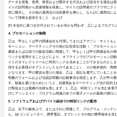
データを収集、使用、保管および開示する方法および該当する場合は第
イトの訪問者から直接情報を収集し、サイトの訪問者のブラウザにクッ
切に開示し、その他の適用法の法的要件を満たし、ならびに適用法によ
ついて情報を提供すること、および
(f)
本規約
に基づき許可されているか否かを問わず、乙によるプログラ
4. プロモーションの制限
乙は、甲もしくは甲の関連会社を代理してまたはアマゾン・サイトもし
モーション、マーケティングその他の広告宣伝活動（「プロモーション
書面または口頭での販促活動に関連して、甲もしくは甲の関連会社の商
リンクを使用することなどにより、オフラインでのプロモーション活動
イトのダイレクトメールに特別リンクを含めることができるものとしま
領するお客様がオプトインしたものであること）、その他本規約、商標
となります。甲の要請を受けた場合、乙は、前記を遵守していることを
明書のフォームおよび当該証明書の記載事項を指定します。乙が甲の要
す。疑義を避けるためにいうと、(i)適用あるマーケティング法の目的上(例
び類似または後継の法律を指します。)、乙は、特別リンクを含む各電子
びにアソシエイト・プログラム関連の全ての電子メールの最善の慣行に
5. ソフトウェアおよびデバイス経由での特別リンクの配布
乙は、以下の媒体上で、またはそれに関連して、プログラム・コンテン
ん。(a) コンピューター、携帯電話、タブレットその他の携帯端末を