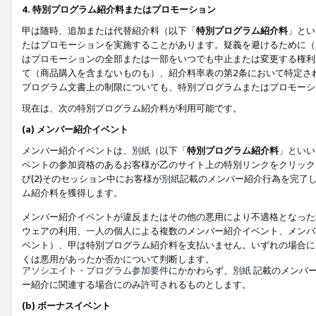
4. 特別プログラム紹介料またはプロモーション
甲は随時、追加または代替紹介料（以下「
特別プログラム紹介料
」とい
たはプロモーションを実施することがあります。疑義を避けるために（
はプロモーションの全部または一部をいつでも中止または変更する権利
て（商品購入を含まないものも）、紹介料率表の第2条において特定さ
プログラム文書上の制限についても、特別プログラムまたはプロモーシ
現在は、次の特別プログラム紹介料が利用可能です。
(a) メンバー紹介イベント
メンバー紹介イベントは、
別紙
（以下「
特別プログラム紹介料
」といい
ベントの参加資格のあるお客様が乙のサイト上の特別リンクをクリック
び(2)そのセッション中にお客様が
別紙
記載のメンバー紹介行為を完了
ム紹介料を獲得します。
メンバー紹介イベントが違反またはその他の悪用により不適格となった
ウェアの利用、一人の個人による複数のメンバー紹介イベント、メンバ
ベント）、甲は特別プログラム紹介料を支払いません。いずれの場合に
くは悪用があったか否かについて判断します。
アソシエイト・プログラム参加要件
にかかわらず、
別紙
記載のメンバー
ー紹介に関連する場合にのみ許可されるものとします。
(b) ボーナスイベント