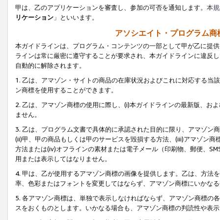
甲は、乙のアプリケーションを審査し、参加の可否を通知します。
本規
リケーション
」といいます。
アソシエイト・プログラム商
本ガイドラインは、プログラム・コンテンツの一部として甲が乙に提供
ラインは常に厳密に遵守することが要求され、本ガイドラインに違反し
自動的に解除されます。
1. 乙は、アマゾン・サイトの商品の在庫状況およびこれに対応する
ン商標を使用することができます。
2. 乙は、アマゾン商標の使用に際し、(i)本ガイドラインの最新版、およ
ません。
3. 乙は、プログラム文書で具体的に承認された目的に限り、アマゾン
(ii)甲、甲の商品もしくは甲のサービスを毀損する方法、(iii)アマ
方法または(iv)オフラインの素材または電子メール（印刷物、郵便、S
用または表示してはなりません。
4. 甲は、乙が使用するアマゾン商標の画像を提供します。乙は、方
率、色彩またはフォントを変更してはならず、アマゾン商標にいかなる
5. 各アマゾン商標は、単独で表示しなければならず、アマゾン商標
スをおくものとします。いかなる場合も、アマゾン商標の判読性や表示