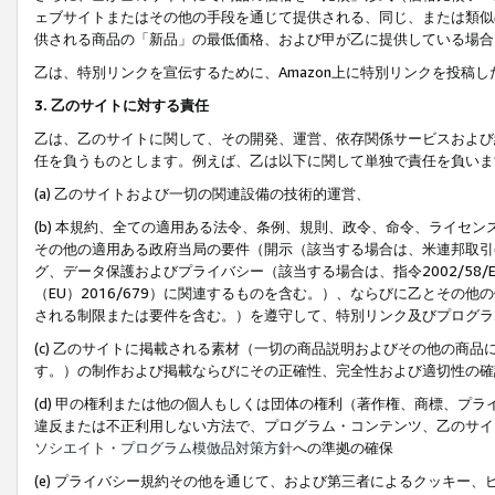
ェブサイトまたはその他の手段を通じて提供される、同じ、または類似
供される商品の「新品」の最低価格、および甲が乙に提供している場合
乙は、特別リンクを宣伝するために、Amazon上に特別リンクを投稿し
3. 乙のサイトに対する責任
乙は、乙のサイトに関して、その開発、運営、依存関係サービスおよび
任を負うものとします。例えば、乙は以下に関して単独で責任を負いま
(a) 乙のサイトおよび一切の関連設備の技術的運営、
(b) 本規約、全ての適用ある法令、条例、規則、政令、命令、ライセ
その他の適用ある政府当局の要件（開示（該当する場合は、米連邦取引
グ、データ保護およびプライバシー（該当する場合は、指令2002/58
（EU）2016/679）に関連するものを含む。）、ならびに乙とそ
される制限または要件を含む。）を遵守して、特別リンク及びプログラ
(c) 乙のサイトに掲載される素材（一切の商品説明およびその他の商
す。）の制作および掲載ならびにその正確性、完全性および適切性の確
(d) 甲の権利または他の個人もしくは団体の権利（著作権、商標、プ
違反または不正利用しない方法で、プログラム・コンテンツ、乙のサイ
ソシエイト・プログラム模倣品対策方針
への準拠の確保
(e) プライバシー規約その他を通じて、および第三者によるクッキー