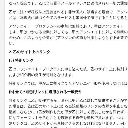
なった場合でも、乙は当該電子メールアドレスに送信された一切の通知
乙が［注：米租税法上定義される］非米国人に該当する場合で、アソシ
乙は、本規約に基づく全てのサービスを米国外で履行することになるも
アソシエイト・プログラムへの参加は無料であり、甲はアソシエイト・
ます。甲はいかなる企業に対しても、甲のアソシエイトに対して有料の
のため、このような企業が（アマゾンの名前を利用しようとする企業で
い。
2. 乙のサイト上のリンク
(a) 特別リンク
乙はアソシエイト・プログラムに申し込んだ後、乙のサイト上に特別リ
および紹介料の発生が可能となります。
特別リンクでは、甲が乙に割り当てたアソシエイトIDを使用しなけれ
(b) 全ての特別リンクに適用される一般要件
特別リンクは乙が制作するか、または甲が乙に対して提供することがで
た場合は、乙は乙のサイト上にある当該種類のリンクの表示を中止しな
配置、ならびに（乙が制作したか甲が乙に対して提供したかを問わず）
切なフォーマットを含むことを確認する責任を単独で負います。乙は、
別リンクは、乙のサイトから直接アクセスしなければなりません。例えば、