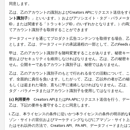
同意します。
乙は、乙のアカウントの識別およびCreators APIにリクエスト送
ント識別子
）」といいます。）およびアソシエイト・タグ・パラメータ（
ID」または関連する「トラッキングID」のいずれかとなります。）の両方
てアカウント識別子を取得することができます
データフィードを通じてプロダクト広告コンテンツを取得する場合、乙は、Cre
とします。乙は、データフィードの承認過程の一部として、乙のFeeds
甲は、乙のアカウント識別子を随時変更することがあります。秘密キー
密およびセキュリティを維持しなければなりません。乙は、乙の秘密キ
せん。公開キーであるアカウント識別子は、秘密ではありません。
乙は、乙のアカウント識別子のもとで行われる全ての活動について、こ
ず、全面的に責任を負います。したがって、乙は、乙以外の者が乙の秘
もしくは盗まれた場合、直ちに甲に連絡しなければなりません。乙は、
タグ・パラメータまたはアカウント識別子を使用してはなりません。
(c) 利用要件
Creators APIまたはPA APIにリクエスト送信を
乙は、下記の要件を遵守することに同意します。
i. 乙は、本ライセンスの条件に従いかつ本ライセンスの条件の明示的
ゾン・サイトの宣伝およびマーケティングならびにアマゾン・サイト上
たはそれ以外の方法で、Creators API、PA API、データフィー