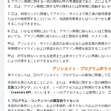
6. アマゾン商標に関する一切の権利が甲の専属財産であり、乙によ
す。乙は、アマゾン商標に関する甲の権利または所有権に抵触するいか
7. 乙は、特別リンクに関連してアマゾン・サイト上で第三者の販売
たはその他使用することについて、当該販売業者またはベンダーから書
することはできません。
8. 乙は、いかなる管轄においても、アマゾン商標に紛らわしいほど
おいても、アマゾン商標に紛らわしいほど類似する商標、ドメイン名、
甲は、アソシエイト・サイトに改定のお知らせまたは改定後の商標ガイ
本商標ガイドラインおよび承認されたアマゾン商標を改定することがで
甲は、許可を得ないいかなる使用または本ガイドラインに準拠しないい
により行使することができるものとします。
アソシエイト・プログラムIPラ
本ライセンスは、乙のアソシエイト・プログラムへの参加に関連して乙
本規約
を受け入れることにより、または、本商品に関する一定の種類の
広告コンテンツ
」といいます。）へのアクセスおよび利用ができる専有
「
Creators API
」といいます。）へのアクセスもしくは使用により、
1. プログラム・コンテンツへの限定的ライセンス
本規約
の条件にしたがい、および本規約（本ライセンスおよびその他の
加する目的に限り、甲は本規約により乙に対して、(a) プログラム・コ