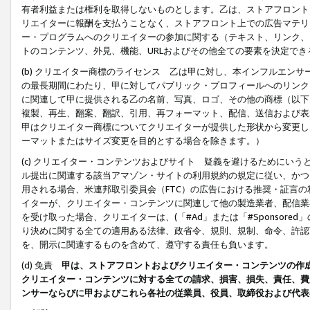
有者利益または権利を取得しないものとします。乙は、ストアフロントに
リエイターに報酬を支払うことなく、ストアフロント上での広告マテリア
ー・プログラムへのクリエイターの参加に関する（テキスト、リンク、
トのコンテンツ、外見、機能、URLおよびその他全ての要素を決定で
(b) クリエイター商標のライセンス 乙は甲に対し、本インフルエン
の最長期間にわたり、甲に対してパブリック・プロフィールへのリンク
に関連して甲に提供される乙の名前、写真、ロゴ、その他の商標（以下
複製、再生、翻案、翻訳、引用、再フォーマット、配信、送信および表
甲はクリエイター商標についてクリエイターが提供した形状から変更し
ーマットまたはサイズ変更を目的とする場合を除きます。）
(c) クリエイター・コンテンツおよびサイト 疑義を避けるためにい
ル提出に関連する該当アマゾン・サイトの利用規約の規定に従い、かつ、
用される場合、米連邦取引委員会（FTC）の広告における推奨・証言
イターが、クリエイター・コンテンツに関連して他の製造業者、配信業
を受け取った場合、クリエイターは、(「#Ad」または「#Sponsor
り決めに関する全ての適用ある法律、政省令、規則、規制、命令、許認
を、開示に関連するものを含めて、遵守する責任も負います。
(d) 免責
甲は、ストアフロントおよびクリエイター・コンテンツの作
クリエイター・コンテンツに対する全ての請求、損害、損失、責任、費
ンサーならびに甲およびこれら各社の従業員、役員、取締役および代表