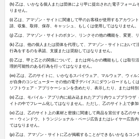
(h) 乙は、いかなる個人または団体により甲に提出された電子フォー
りません。
(i) 乙は、アマゾン・サイトに関連して甲のお客様が使用するアカウ
請、収集、取得、保存、キャッシュ、もしくは使用してはなりません。
(j) 乙は、アマゾン・サイトのボタン、リンクその他の機能を、変更
(k) 乙は、他の個人または団体を代理して、アマゾン・サイトにおい
行為をするのを承認、支援または奨励してはなりません。
(l) 乙は、甲と乙との関係について、または何らかの機能もしくは取
理的可能性のある行為を行ってはなりません。
(m) 乙は、乙のサイトに、いかなるスパイウェア、マルウェア、ウィ
が自身のコンピューター その他の電子デバイスにダウンロードもしく
ソフトウェア・アプリケーションを含めたり、表示したり、または特別
(n) 乙は、モバイル・アプリ内に組み込まれたアプリ内ウェブブラウザ
イトの中でフレーム化してはなりません。ただし、乙のサイト上で参加
(o) 乙は、乙のサイト上の素材と密接に関連して商品を宣伝する乙の
ー・ウィンドウ、トランジショナル・ページ広告またはレイヤー広告内
てはなりません。
(p) 乙は、アマゾン・サイトに乙が掲載することができるいかなるコ