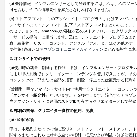
(a) 登録情報 インフルエンサーとして登録するには、乙は、乙のソ
可を含む、全ての情報要件を満たさなければなりません。
(b) ストアフロント このアソシエイト・プログラムまたはアマゾン
ン・サイトのストアフロント（以下「
ストアフロント
」といいます。）
のセッションは、Amazonのお客様が乙のストアフロントにクリック
「サービス提供」に相当します。乙は、アソシエイト・プログラムまた
真、編集物、リスト、コメント、デジタルビデオ、またはその他のデー
要件第1条または
アマゾンコミュニティガイドライン
に定める基準に違
2.
オンサイトでの使用
(a)使用時の裁量、削除する権利 甲は、インフルエンサー・プログラ
により甲の判断で）クリエイター・コンテンツを使用できますが、その
コンテンツの一部または全部を拒否、削除、停止または復元する権利を
(b)報酬 甲がアマゾン・サイト内で使用するクリエイター・コンテン
「
オンサイト紹介料
」といいます。）を獲得します。該当するアマゾン
当アマゾン・サイトに専用のストアIDを有するクリエイターとして登
3.
権利の留保、クリエイター商標の使用、免責
(a) 権利の留保
甲は、本規約またはその他に基づき、ストアフロント、ストアフロント
関するまたはこれらに対する全ての権利、権原および利益（知的財産権