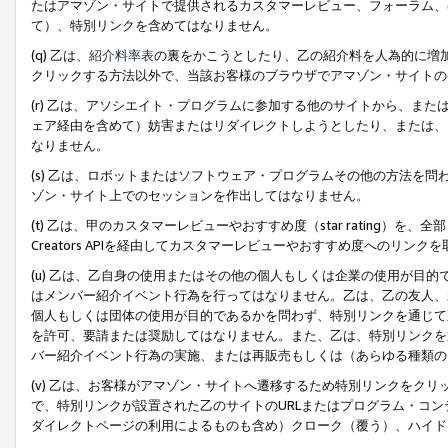
たはアマゾン・サイトで提供されるカスタマーレビュー、フォーラム、
て）、特別リンクを含めてはなりません。
(q) 乙は、
紹介料率表
の裏をかこうとしたり、乙の紹介料を人為的に増
クリックする方法以外で、当該お客様のブラウザでアマゾン・サイトの
(r) 乙は、アソシエイト・プログラムに参加する他のサイトから、ま
ェア経由を含めて）妨害またはリダイレクトしようとしたり、または、
なりません。
(s) 乙は、ロボットまたはソフトウェア・プログラムその他の方法を
ゾン・サイト上でのセッションを作出してはなりません。
(t) 乙は、甲のカスタマーレビューやおすすめ度（star rating
Creators APIを経由してカスタマーレビューやおすすめ度へのリンク
(u) 乙は、乙自身の使用またはその他の個人もしくは企業の使用が目
はメンバー紹介イベント行為を行ってはなりません。乙は、乙の友人、
個人もしくは団体の使用が目的であるかを問わず、特別リンクを通じて
を許可、要請または奨励してはなりません。また、乙は、特別リンクを
バー紹介イベント行為の実施、または再販売もしくは（あらゆる種類の
(v) 乙は、お客様がアマゾン・サイトへ遷移するため特別リンクをク
で、特別リンクが設置された乙のサイトのURLまたはプログラム・コ
ダイレクトページの利用によるものも含め）クローク（覆う）、ハイド