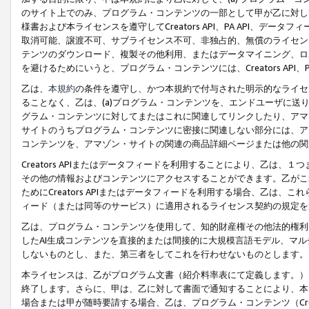
のサイト上でのみ、プログラム・コンテンツの一部として甲が乙に対し
様書および本ライセンスを遵守してCreators API、PA API、
取消可能、譲渡不可、サブライセンス不可、非独占的、無償のライセン
テンツのダウンロード、複製その他利用、またはデータマイニング、ロ
を避けるためにいうと、プログラム・コンテンツには、Creators AP
乙は、
本規約
の条件を遵守し、かつ本規約で付与された明示的なライセ
ることなく、乙は、(a)プログラム・コンテンツを、エンドユーザに
グラム・コンテンツに対してまたはこれに関連してリンクしたり、アマ
サイトのうちプログラム・コンテンツに密接に関連しない部分には、ア
コンテンツを、アマゾン・サイトの関連の商品詳細ページまたは他の関
Creators APIまたはデータフィードを利用することにより、乙は、
その他の情報およびコンテンツにアクセスすることができます。乙がこ
ためにCreators APIまたはデータフィードを利用する場合、乙は、こ
ィード（または同等のサービス）に適用されるライセンス契約の規定を
乙は、プログラム・コンテンツを使用して、知的財産権その他法的権利
したAI生成コンテンツを直接的または間接的に大規模言語モデル、マ
しないものとし、また、第三者をしてこれを行わせないものとします。
本ライセンスは、乙がプログラム文書（紹介料率表にて定義します。）
終了します。さらに、甲は、乙に対して書面で通知することにより、本
場合または甲が随時要請する場合、乙は、プログラム・コンテンツ（Cre