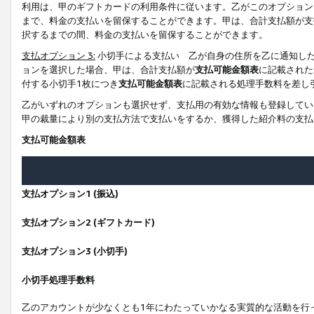
利用は、甲のギフトカードの利用条件に従います。乙がこのオプション
まで、料金の支払いを留保することができます。甲は、合計支払額が支
択するまでの間、料金の支払いを留保することができます。
支払オプション 3:
小切手による支払い 乙が自身の住所を乙に通知し
ョンを選択した場合、甲は、合計支払額が
支払可能金額表
に記載された
付する小切手1枚につき
支払可能金額表
に記載される処理手数料を差し
乙がいずれのオプションも選択せず、支払用の有効な情報も登録してい
甲の裁量により別の支払方法で支払いをするか、獲得した紹介料の支払
支払可能金額表
支払オプション1 (振込)
支払オプション2 (ギフトカード)
支払オプション3 (小切手)
小切手処理手数料
乙のアカウントが少なくとも1年にわたっていかなる実質的な活動を行