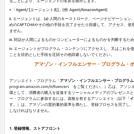
ることにより、エージェントの名前を開示します。
• 「Agent/ [エージェント名]」(例: Agent/AmazonAgent)
ii. エージェントは、(a) 人間のキーストローク、ページナビゲーシ
めのCAPTCHAやその他の手段を完了させたり回避して、アクセス、
ません。
iii. 対話が人間によるものかコンピューターによるものかを判断する
iv. エージェントがプログラム・コンテンツにアクセスし、又はこれ
ことを目的とした手段を迂回その他回避しないでください。
アマゾン・インフルエンサー・プログラム・
アソシエイト・プログラム「
アマゾン・インフルエンサー・プログラム
program.amazon.com/influencers
をご覧ください。）乙は、アソシエ
環として、消費者の購入を促進するソーシャルメディアのプレゼンスと
ー・プログラムに参加するには、資格を有するアソシエイト（以下「
イ
す。）は、アマゾンの質的量的基準を満たし、登録プロセスを完了し、
しなければなりません。
1.
登録情報、ストアフロント