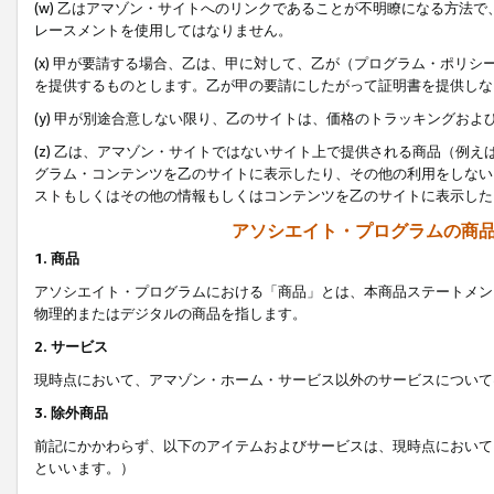
(w) 乙はアマゾン・サイトへのリンクであることが不明瞭になる方法
レースメントを使用してはなりません。
(x) 甲が要請する場合、乙は、甲に対して、乙が（プログラム・ポリ
を提供するものとします。乙が甲の要請にしたがって証明書を提供しな
(y) 甲が別途合意しない限り、乙のサイトは、価格のトラッキングお
(z) 乙は、アマゾン・サイトではないサイト上で提供される商品（例
グラム・コンテンツを乙のサイトに表示したり、その他の利用をしない
ストもしくはその他の情報もしくはコンテンツを乙のサイトに表示した
アソシエイト・プログラムの商
1. 商品
アソシエイト・プログラムにおける「商品」とは、本商品ステートメン
物理的またはデジタルの商品を指します。
2. サービス
現時点において、アマゾン・ホーム・サービス以外のサービスについて
3. 除外商品
前記にかかわらず、以下のアイテムおよびサービスは、現時点において
といいます。）