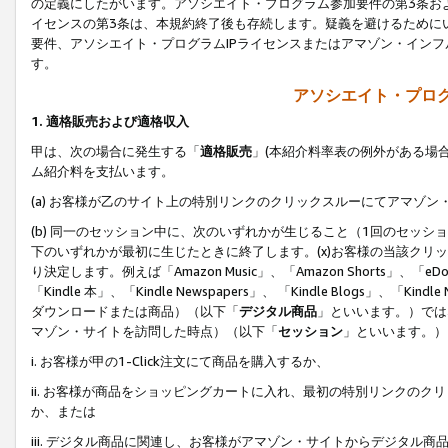
の定義にしたがいます。アソシエイト・プログラム参加要件の第3条お
イセンスの第3条は、本規約終了後も存続します。疑義を避けるためにい
要件、アソシエイト・プログラムIPライセンスまたはアマゾン・イン
す。
アソシエイト・プログ
1. 適格販売および適格収入
甲は、次の場合に発生する「
適格販売
」(本紹介料率表の例外がある場
ム紹介料を支払います。
(a) お客様が乙のサイト上の特別リンクのクリックスルーにてアマゾン
(b) 同一のセッション中に、次のいずれかが生じること（1回のセッ
下のいずれかが最初に生じたときに終了します。(x)お客様の当該クリッ
り決定します。例えば「Amazon Music」、「Amazon Shorts」、「eDo
「Kindle 本」、「Kindle Newspapers」、 「Kindle Blogs」、「
ダウンロードまたは商品）（以下「
デジタル商品
」といいます。）では
マゾン・サイトを訪問した時点）（以下「
セッション
」といいます。）
i. お客様が甲の1-Click注文にて商品を購入するか、
ii. お客様が商品をショッピングカートに入れ、最初の特別リンクの
か、または
iii. デジタル商品に関連し、お客様がアマゾン・サイトからデジタ