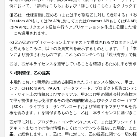
例において、「詳細はこちら」および「詳しくはこちら」をクリックす
(j) 乙は、仕様書類に定める（または甲が別途乙に対して通知する）
Creators APIもしくはPA APIに対してまたはCreators APIもしく
はPA APIにリクエスト送信を行うアプリケーションを作成し公開し
ーにも適用されます。
(k) 乙が乙のアプリケーション上でテキストで構成されるプロダクト
と見えるところに、以下の免責文言を表示するものとします。「［「本
ンにより提供されたものです。これらのコンテンツは「現状有姿」で提
乙は、乙が本ライセンスを遵守していることを確認するために甲が要求
3. 権利留保、乙の提案
本規約において明示的に定める制限されたライセンスを除いて、甲は、
ンツ、Creators API、PA API、データフィード、プロダクト
ト・サイト上の情報およびマテリアル、甲および甲の関連会社の商標お
て甲が提供または使用するその他の知的財産およびテクノロジー（アプ
（SDK）、ライブラリ、サンプルコードおよび関連するマテリアルを
権を含みます。）を留保するものとし、乙は、本ライセンスに基づきこ
乙が甲に対し、プログラム・コンテンツについて、またはアソシエイト
テキストまたはその他の情報もしくはコンテンツを提供した場合、また
案
」と総称します。）、乙は、甲に対して、乙の提案に関する一切の権