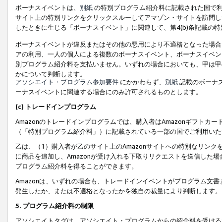
ボーナスイベントは、
別紙
の特別プログラム紹介料に記載された国で利
サイト上の特別リンクをクリックスルーしてアマゾン・サイトを訪問した
したときに生じる「ボーナスイベント」に関連して、第4(b)条記載の
ボーナスイベントが違反またはその他の悪用により不適格となった場合
アの利用、一人の個人による複数のボーナスイベント、ボーナスイベン
別プログラム紹介料を支払いません。いずれの場合においても、甲は甲
かについて判断します。
アソシエイト・プログラム参加要件
にかかわらず、
別紙
記載のボーナ
ーナスイベントに関連する場合にのみ許可されるものとします。
(c) トレードインプログラム
Amazonのトレードインプログラムでは、購入者はAmazonギフト
（「特別プログラム紹介料」）に記載されている一部の国でご利用いた
乙は、（1）購入者が乙のサイト上のAmazonサイトへの特別なリン
に商品を追加し、Amazonが受け入れる下取りリクエストを送信した場
プログラム紹介料を得ることができます。
Amazonは、いずれの場合も、トレードインイベントがプログラム文書
発生したか、または不適格となったかを独自の裁量により判断します。
5. プログラム紹介料の制限
アソシエイトタグは、アソシエイト・プログラムからの紹介料を受ける