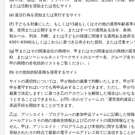
または活動を奨励または含むサイト
(e) 違法行為を奨励または実行するサイト
(f) 子どもを対象にした、もしくは13歳もしくはその他の適用年齢
集、使用または公開するサイト、またはすべての適用ある法令、条例、
制ルール、判決、判断、または子どもの保護に関連する適用ある政府当局の要
6501-6506)もしくはこれらに基づき公布された規則、または児童オ
(g) 甲またはその関連会社の商標や、甲またはその関連会社の商標の
ID、またはソーシャルネットワークサイトのユーザー名、グループ名
甲の商標の非包括的リストをご覧ください。）
(h) その他知的財産権を侵害するサイト
サイトの適切性については、甲が独自の裁量で判断いたします。甲が不
件を遵守すればいつでも再申込みすることができます。ただし、甲が1)
裁量で決定します）に基づき乙のアカウントを解除した場合はいかなる
うとすることはできません。
お問い合わせフォーム
の「運営規約違反に
承認手続を開始することができます。
乙は、アソシエイト・プログラムへの参加申込フォームに記載した情報
メールアドレスその他の連絡先情報および乙のサイトの識別情報などを
せん。甲は、アソシエイト・プログラムおよび本規約に関する通知（も
登録されたその時点で最新の電子メールアドレス宛てに送信することが