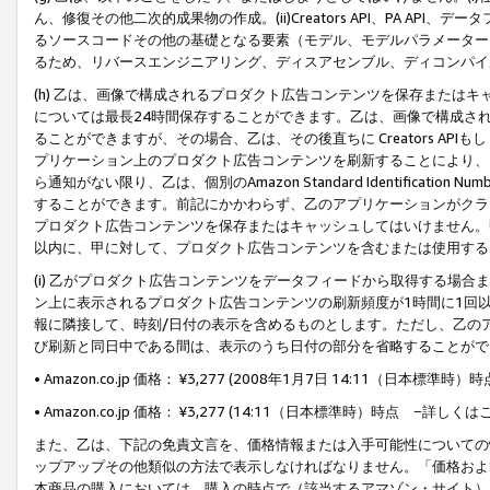
ん、修復その他二次的成果物の作成。(ii)Creators API、PA 
るソースコードその他の基礎となる要素（モデル、モデルパラメーター
るため、リバースエンジニアリング、ディスアセンブル、ディコンパイ
(h) 乙は、画像で構成されるプロダクト広告コンテンツを保存または
については最長24時間保存することができます。乙は、画像で構成さ
ることができますが、その場合、乙は、その後直ちに Creators AP
プリケーション上のプロダクト広告コンテンツを刷新することにより、
ら通知がない限り、乙は、個別のAmazon Standard Identification Nu
することができます。前記にかかわらず、乙のアプリケーションがクラ
プロダクト広告コンテンツを保存またはキャッシュしてはいけません。
以内に、甲に対して、プロダクト広告コンテンツを含むまたは使用する
(i) 乙がプロダクト広告コンテンツをデータフィードから取得する場合または
ン上に表示されるプロダクト広告コンテンツの刷新頻度が1時間に1回
報に隣接して、時刻/日付の表示を含めるものとします。ただし、乙の
び刷新と同日中である間は、表示のうち日付の部分を省略することがで
• Amazon.co.jp 価格： ¥3,277 (2008年1月7日 14:11（日本標準
• Amazon.co.jp 価格： ¥3,277 (14:11（日本標準時）時点 −詳しくは
また、乙は、下記の免責文言を、価格情報または入手可能性についての
ップアップその他類似の方法で表示しなければなりません。「価格およ
本商品の購入においては、購入の時点で（該当するアマゾン・サイト）