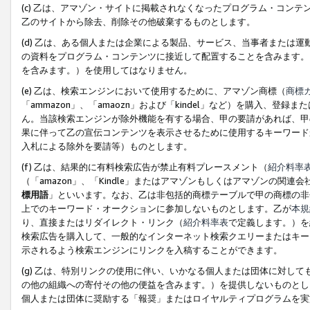
(c) 乙は、アマゾン・サイトに掲載されなくなったプログラム・コン
乙のサイトから除去、削除その他破棄するものとします。
(d) 乙は、ある個人または企業による製品、サービス、当事者または
の資料をプログラム・コンテンツに接近して配置することを含みます。
を含みます。）を使用してはなりません。
(e) 乙は、検索エンジンにおいて使用するために、アマゾン商標（
商標
「ammazon」、「amaozn」および「kindel」など）を購入
ん。当該検索エンジンが除外機能を有する場合、甲の要請があれば、甲
果に伴って乙の宣伝コンテンツを表示させるために使用するキーワード
入札による除外を要請等）ものとします。
(f) 乙は、結果的に有料検索広告が禁止有料プレースメント（
紹介料率
（「amazon」、「Kindle」またはアマゾンもしくはアマゾンの
標用語
」といいます。なお、乙は非包括的商標テーブルで甲の商標の非
上でのキーワード・オークションに参加しないものとします。乙が
本規
り、直接またはリダイレクト・リンク（
紹介料率表
で定義します。）を
検索広告を購入して、一般的なインターネット検索クエリーまたはキー
示されるよう検索エンジンにリンクを入稿することができます。
(g) 乙は、特別リンクの使用に伴い、いかなる個人または団体に対し
の他の組織への寄付その他の便益を含みます。）を提供しないものとし
個人または団体に奨励する「報奨」またはロイヤルティプログラムを実