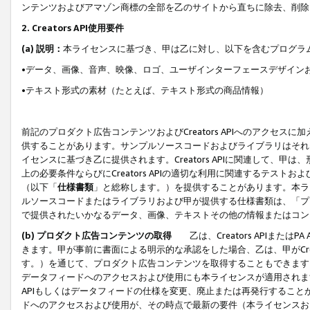
ンテンツおよびアマゾン商標の全部を乙のサイトから直ちに除去、削除
2. Creators API使用要件
(a) 説明：
本ライセンスに基づき、甲は乙に対し、以下を含むプログラ
•データ、画像、音声、映像、ロゴ、ユーザインターフェースデザイン
•テキスト形式の素材（たとえば、テキスト形式の商品情報）
前記のプロダクト広告コンテンツおよびCreators APIへのアクセスに
供することがあります。サンプルソースコードおよびライブラリはそれ
イセンスに基づき乙に提供されます。Creators APIに関連して
上の必要条件ならびにCreators APIの適切な利用に関連するテ
（以下「
仕様書類
」と総称します。）を提供することがあります。本ラ
ルソースコードまたはライブラリおよび甲が提供する仕様書類は、「プ
で提供されたいかなるデータ、画像、テキストその他の情報またはコン
(b) プロダクト広告コンテンツの取得
乙は、Creators APIま
きます。甲が事前に書面による明示的な承認をした場合、乙は、甲がCreator
す。）を通じて、プロダクト広告コンテンツを取得することもできます
データフィードへのアクセスおよび使用にも本ライセンスが適用されます。乙は
APIもしくはデータフィードの仕様を変更、廃止または再発行することがで
ドへのアクセスおよび使用が、その時点で最新の要件（本ライセンスお