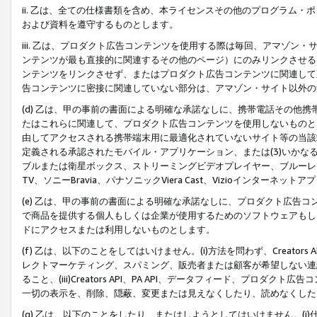
ii. 乙は、全ての仕様書類を含め、本ライセンスその他のプログラム
および資料を遵守するものとします。
iii. 乙は、プロダクト広告コンテンツを使用する際は毎回、アマゾ
ンテンツが最も直接的に関連するその他のページ）にのみリンクさせる
ンテンツをリンクさせず、またはプロダクト広告コンテンツに関連して
告コンテンツに密接に関連していない部分は、アマゾン・サイト以外の
(d) 乙は、甲の事前の書面による明確な承諾なしに、携帯電話その他
たはこれらに関連して、プロダクト広告コンテンツを使用しないものと
由してアクセスされる携帯端末用に最適化されていないサイト等の当該端
定義される承認されたモバイル・アプリケーション、または(3)いか
ブルまたは衛星ボックス、ストリーミングビデオプレイヤー、ブルーレイ
TV、ソニーBravia、パナソニックViera Cast、Vizioインター
(e) 乙は、甲の事前の書面による明確な承諾なしに、プロダクト広告
で商品を提供する個人もしくは企業が使用するためのソフトウェアもしくはその
ドにアクセスまたは利用しないものとします。
(f) 乙は、以下のことをしてはいけません。(i)方法を問わず、Creator
レクトマーケティング、スパミング、販売者または顧客が希望しない連
ること、(iii)Creators API、PA API、データフィード、プ
一切の表示を、削除、隠蔽、変更または見えなくしたり、読めなくした
(g) 乙は、以下のことをしたり、またはしようとしてはいけません。(