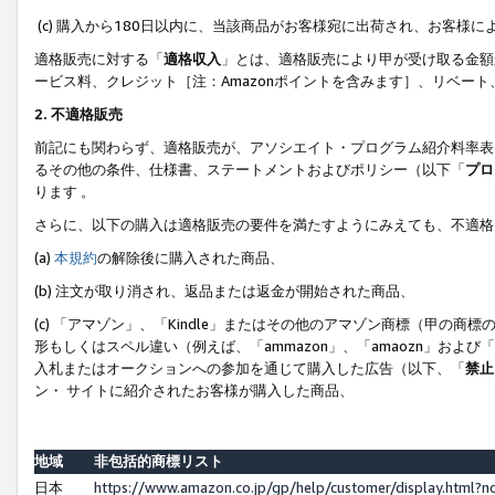
(c) 購入から180日以内に、当該商品がお客様宛に出荷され、お客
適格販売に対する「
適格収入
」とは、適格販売により甲が受け取る金額
ービス料、クレジット［注：Amazonポイントを含みます］、リベー
2. 不適格販売
前記にも関わらず、適格販売が、アソシエイト・プログラム紹介料率表
るその他の条件、仕様書、ステートメントおよびポリシー（以下「
プロ
ります 。
さらに、以下の購入は適格販売の要件を満たすようにみえても、不適格
(a)
本規約
の解除後に購入された商品、
(b) 注文が取り消され、返品または返金が開始された商品、
(c) 「アマゾン」、「Kindle」またはその他のアマゾン商標（甲
形もしくはスペル違い（例えば、「ammazon」、「amaozn」およ
入札またはオークションへの参加を通じて購入した広告（以下、「
禁止
ン・ サイトに紹介されたお客様が購入した商品、
地域
非包括的商標リスト
日本
https://www.amazon.co.jp/gp/help/customer/display.html