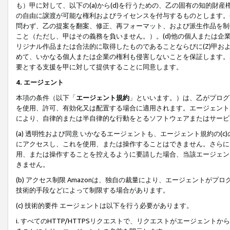
も）甲に対して、以下の(a)から(d)を行うための、乙の固有の知的
の自由に譲渡が可能な権利およびライセンスを付与するものとします。(
問わず、乙の提案を翻案、修正、再フォーマット、および派生作品を制
こと（ただし、甲はその義務を負いません。）。(d)他の個人または企
リジナル作品または合法的に取得したものであることならびに(Z)甲
めて、いかなる個人または企業の権利も侵害しないことを保証します。
要とする支援を甲に対して提供することに同意します。
4. エージェント
本項の条件（以下「
エージェント規約
」といいます。）は、乙がプログ
を使用、許可、有効化又は配置する場合に適用されます。エージェント
により、自律的または半自律的な行動をとるソフトウェアまたはサービ
(a) 透明性および同意 いかなるエージェントも、エージェント規約の
にアクセスし、これを使用、または操作することはできません。さらに、
用、または操作することを控えるように要請した場合、当該エージェン
きません。
(b) アクセス制限 Amazonは、独自の裁量により、エージェント
技術的手段などによって制限する場合があります。
(c) 技術的要件 エージェントは以下を行う必要があります。
i. すべてのHTTP/HTTPSリクエストで、リクエストがエージェ