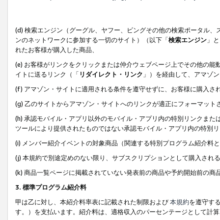
(d) 検索エンジン（グーグル、ヤフー、ビングその他の検索ポータル
ンのネットワークに参加する一切のサイト）（以下「
検索エンジン
」と
れたお客様が購入した商品、
(e) お客様がリンクをクリックまたは仲介ウェブページ上でその他の
イトに送るリンク（「
リダイレクト・リンク
」）を経由して、アマゾン
(f) アマゾン・サイトに適用される条件を遵守せずに、お客様に購入さ
(g) 乙のサイトからアマゾン・サイトへのリンクが適正にフォーマッ
(h) 承認モバイル・アプリ以外のモバイル・アプリ内の特別リンクまたはC
ツールにより提供されたものではない承認モバイル・アプリ内の特別リ
(i) メンバー紹介イベントの対象商品（関連する特別プログラム紹介料と
(j) 本規約で別途定めのない限り、サブスクリプションとして購入され
(k) 商品一覧ページに掲載されていない発表前の商品や予約開始前の商
3. 標準プログラム紹介料
甲は乙に対し、本紹介料率表に記載された制限および
本規約
を遵守す
す。）を支払います。紹介料は、適格収入のパーセンテージとして計算