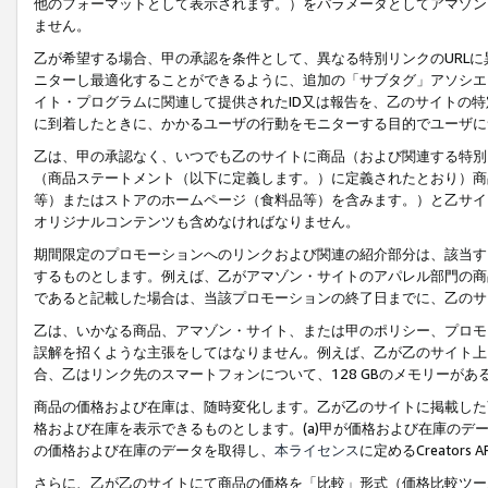
他のフォーマットとして表示されます。）をパラメータとしてアマゾン
ません。
乙が希望する場合、甲の承認を条件として、異なる特別リンクのURL
ニターし最適化することができるように、追加の「サブタグ」アソシエ
イト・プログラムに関連して提供されたID又は報告を、乙のサイトの
に到着したときに、かかるユーザの行動をモニターする目的でユーザに
乙は、甲の承認なく、いつでも乙のサイトに商品（および関連する特別
（商品ステートメント（以下に定義します。）に定義されたとおり）商
等）またはストアのホームページ（食料品等）を含みます。）と乙サイ
オリジナルコンテンツも含めなければなりません。
期間限定のプロモーションへのリンクおよび関連の紹介部分は、該当す
するものとします。例えば、乙がアマゾン・サイトのアパレル部門の商
であると記載した場合は、当該プロモーションの終了日までに、乙のサ
乙は、いかなる商品、アマゾン・サイト、または甲のポリシー、プロモ
誤解を招くような主張をしてはなりません。例えば、乙が乙のサイト上に
合、乙はリンク先のスマートフォンについて、128 GBのメモリーが
商品の価格および在庫は、随時変化します。乙が乙のサイトに掲載した
格および在庫を表示できるものとします。(a)甲が価格および在庫のデータを
の価格および在庫のデータを取得し、
本ライセンス
に定めるCreator
さらに、乙が乙のサイトにて商品の価格を「比較」形式（価格比較ツー