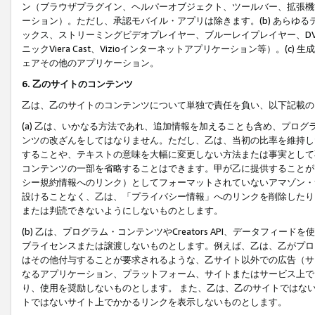
ン（ブラウザプラグイン、ヘルパーオブジェクト、ツールバー、拡張機
ーション）。ただし、承認モバイル・アプリは除きます。(b) あらゆ
ックス、ストリーミングビデオプレイヤー、ブルーレイプレイヤー、DVDプ
ニックViera Cast、Vizioインターネットアプリケーション等）。(
ェアその他のアプリケーション。
6. 乙のサイトのコンテンツ
乙は、乙のサイトのコンテンツについて単独で責任を負い、以下記載の
(a) 乙は、いかなる方法であれ、追加情報を加えることも含め、プロ
ンツの改ざんをしてはなりません。ただし、乙は、当初の比率を維持し
することや、テキストの意味を大幅に変更しない方法または事実として
コンテンツの一部を省略することはできます。甲が乙に提供することが
シー規約情報へのリンク）としてフォーマットされていないアマゾン・
設けることなく、乙は、「プライバシー情報」へのリンクを削除したり
または判読できないようにしないものとします。
(b) 乙は、プログラム・コンテンツやCreators API、データフ
ブライセンスまたは譲渡しないものとします。例えば、乙は、乙がプロ
はその他付与することが要求されるような、乙サイト以外での広告（サ
なるアプリケーション、プラットフォーム、サイトまたはサービス上で
り、使用を奨励しないものとします。 また、乙は、乙のサイトではな
トではないサイト上でかかるリンクを表示しないものとします。