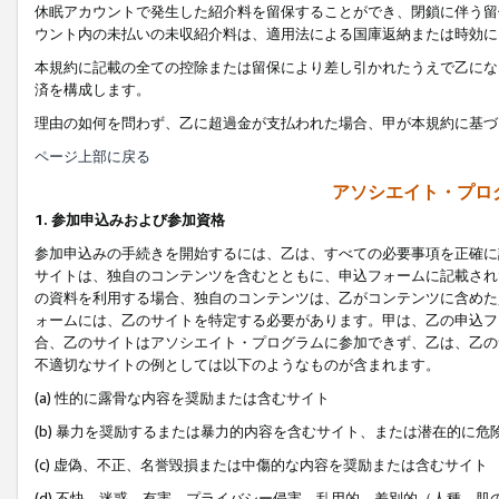
休眠アカウントで発生した紹介料を留保することができ、閉鎖に伴う留
ウント内の未払いの未収紹介料は、適用法による国庫返納または時効に
本規約に記載の全ての控除または留保により差し引かれたうえで乙にな
済を構成します。
理由の如何を問わず、乙に超過金が支払われた場合、甲が本規約に基づ
ページ上部に戻る
アソシエイト・プロ
1. 参加申込みおよび参加資格
参加申込みの手続きを開始するには、乙は、すべての必要事項を正確に
サイトは、独自のコンテンツを含むとともに、申込フォームに記載され
の資料を利用する場合、独自のコンテンツは、乙がコンテンツに含めた
ォームには、乙のサイトを特定する必要があります。甲は、乙の申込フ
合、乙のサイトはアソシエイト・プログラムに参加できず、乙は、乙の
不適切なサイトの例としては以下のようなものが含まれます。
(a) 性的に露骨な内容を奨励または含むサイト
(b) 暴力を奨励するまたは暴力的内容を含むサイト、または潜在的に
(c) 虚偽、不正、名誉毀損または中傷的な内容を奨励または含むサイト
(d) 不快、迷惑、有害、プライバシー侵害、乱用的、差別的（人種、