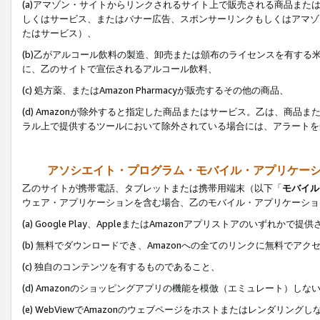
(a)アマゾン・サイトからリンクされるサイト上で販売される商品またはサ
しくはサービス、またはバナー広告、スポンサーリンクもしくはアマゾ
たはサービス）、
(b)乙がアルコール飲料の製造、卸売または頒布のライセンスを有す
に、乙のサイトで宣伝されるアルコール飲料、
(c) 処方薬、またはAmazon Pharmacyが販売するその他の商品、
(d) Amazonが除外すると指定した商品またはサービス。乙は、商品また
ラル上で提供するツールにおいて除外されている場合には、アラートを
アソシエイト・プログラム・モバイル・アプリケー
乙のサイトが携帯電話、タブレットまたは携帯用端末（以下「
モバイル
ウェア・アプリケーションを含む場合、乙のモバイル・アプリケーショ
(a) Google Play、AppleまたはAmazonアプリストアのいずれかで
(b) 無料でダウンロードでき、Amazonへの全てのリンクに無料でアク
(c) 独自のコンテンツを有するものであること、
(d) Amazonのショッピングアプリの機能を模倣（エミュレート）しな
(e) WebViewでAmazonのウェブページをホストまたはレンダリング