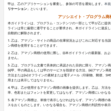
甲は、乙のアプリケーションを審査し、参加の可否を通知します。
本規
リケーション
」といいます。
アソシエイト・プログラム商
本ガイドラインは、プログラム・コンテンツの一部として甲が乙に提供
ラインは常に厳密に遵守することが要求され、本ガイドラインに違反し
自動的に解除されます。
1. 乙は、アマゾン・サイトの商品の在庫状況およびこれに対応する
ン商標を使用することができます。
2. 乙は、アマゾン商標の使用に際し、(i)本ガイドラインの最新版、およ
ません。
3. 乙は、プログラム文書で具体的に承認された目的に限り、アマゾン
(ii)甲、甲の商品もしくは甲のサービスを毀損する方法、(iii)アマ
方法または(iv)オフラインの素材または電子メール（印刷物、郵便、S
用または表示してはなりません。
4. 甲は、乙が使用するアマゾン商標の画像を提供します。乙は、方
率、色彩またはフォントを変更してはならず、アマゾン商標にいかなる
5. 各アマゾン商標は、単独で表示しなければならず、アマゾン商標
スをおくものとします。いかなる場合も、アマゾン商標の判読性や表示