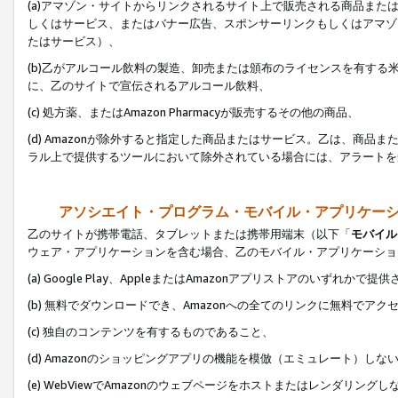
(a)アマゾン・サイトからリンクされるサイト上で販売される商品またはサ
しくはサービス、またはバナー広告、スポンサーリンクもしくはアマゾ
たはサービス）、
(b)乙がアルコール飲料の製造、卸売または頒布のライセンスを有す
に、乙のサイトで宣伝されるアルコール飲料、
(c) 処方薬、またはAmazon Pharmacyが販売するその他の商品、
(d) Amazonが除外すると指定した商品またはサービス。乙は、商品また
ラル上で提供するツールにおいて除外されている場合には、アラートを
アソシエイト・プログラム・モバイル・アプリケー
乙のサイトが携帯電話、タブレットまたは携帯用端末（以下「
モバイル
ウェア・アプリケーションを含む場合、乙のモバイル・アプリケーショ
(a) Google Play、AppleまたはAmazonアプリストアのいずれかで
(b) 無料でダウンロードでき、Amazonへの全てのリンクに無料でアク
(c) 独自のコンテンツを有するものであること、
(d) Amazonのショッピングアプリの機能を模倣（エミュレート）しな
(e) WebViewでAmazonのウェブページをホストまたはレンダリング