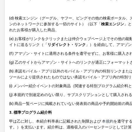
(d) 検索エンジン（グーグル、ヤフー、ビングその他の検索ポータル
ンのネットワークに参加する一切のサイト）（以下「
検索エンジン
」と
れたお客様が購入した商品、
(e) お客様がリンクをクリックまたは仲介ウェブページ上でその他の
イトに送るリンク（「
リダイレクト・リンク
」）を経由して、アマゾン
(f) アマゾン・サイトに適用される条件を遵守せずに、お客様に購入さ
(g) 乙のサイトからアマゾン・サイトへのリンクが適正にフォーマッ
(h) 承認モバイル・アプリ以外のモバイル・アプリ内の特別リンクまたはC
ツールにより提供されたものではない承認モバイル・アプリ内の特別リ
(i) メンバー紹介イベントの対象商品（関連する特別プログラム紹介料と
(j) 本規約で別途定めのない限り、サブスクリプションとして購入され
(k) 商品一覧ページに掲載されていない発表前の商品や予約開始前の商
3. 標準プログラム紹介料
甲は乙に対し、本紹介料率表に記載された制限および
本規約
を遵守す
す。）を支払います。紹介料は、適格収入のパーセンテージとして計算