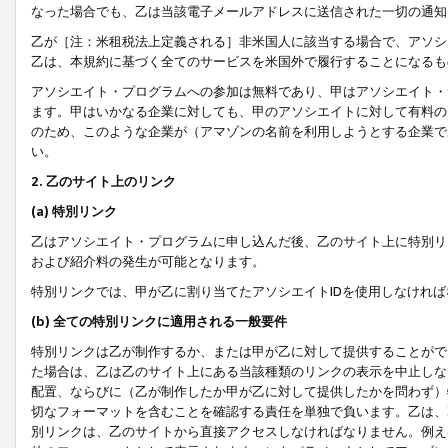
なった場合でも、乙は当該電子メールアドレスに送信された一切の通知
乙が［注：米租税法上定義される］非米国人に該当する場合で、アソシ
乙は、本規約に基づく全てのサービスを米国外で履行することになるも
アソシエイト・プログラムへの参加は無料であり、甲はアソシエイト・
ます。甲はいかなる企業に対しても、甲のアソシエイトに対して有料の
のため、このような企業が（アマゾンの名前を利用しようとする企業で
い。
2. 乙のサイト上のリンク
(a) 特別リンク
乙はアソシエイト・プログラムに申し込んだ後、乙のサイト上に特別リ
および紹介料の発生が可能となります。
特別リンクでは、甲が乙に割り当てたアソシエイトIDを使用しなけれ
(b) 全ての特別リンクに適用される一般要件
特別リンクは乙が制作するか、または甲が乙に対して提供することがで
た場合は、乙は乙のサイト上にある当該種類のリンクの表示を中止しな
配置、ならびに（乙が制作したか甲が乙に対して提供したかを問わず）
切なフォーマットを含むことを確認する責任を単独で負います。乙は、
別リンクは、乙のサイトから直接アクセスしなければなりません。例えば、