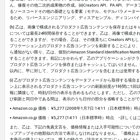
ん、修復その他二次的成果物の作成。(ii)Creators API、PA 
るソースコードその他の基礎となる要素（モデル、モデルパラメーター
るため、リバースエンジニアリング、ディスアセンブル、ディコンパイ
(h) 乙は、画像で構成されるプロダクト広告コンテンツを保存または
については最長24時間保存することができます。乙は、画像で構成さ
ることができますが、その場合、乙は、その後直ちに Creators AP
プリケーション上のプロダクト広告コンテンツを刷新することにより、
ら通知がない限り、乙は、個別のAmazon Standard Identification Nu
することができます。前記にかかわらず、乙のアプリケーションがクラ
プロダクト広告コンテンツを保存またはキャッシュしてはいけません。
以内に、甲に対して、プロダクト広告コンテンツを含むまたは使用する
(i) 乙がプロダクト広告コンテンツをデータフィードから取得する場合または
ン上に表示されるプロダクト広告コンテンツの刷新頻度が1時間に1回
報に隣接して、時刻/日付の表示を含めるものとします。ただし、乙の
び刷新と同日中である間は、表示のうち日付の部分を省略することがで
• Amazon.co.jp 価格： ¥3,277 (2008年1月7日 14:11（日本標準
• Amazon.co.jp 価格： ¥3,277 (14:11（日本標準時）時点 −詳しくは
また、乙は、下記の免責文言を、価格情報または入手可能性についての
ップアップその他類似の方法で表示しなければなりません。「価格およ
本商品の購入においては、購入の時点で（該当するアマゾン・サイト）