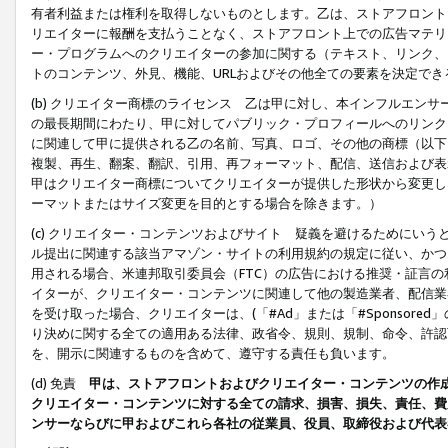
有者利益または権利を取得しないものとします。乙は、ストアフロントに
リエイターに報酬を支払うことなく、ストアフロント上での広告マテリア
ー・プログラムへのクリエイターの参加に関する（テキスト、リンク、
トのコンテンツ、外見、機能、URLおよびその他全ての要素を決定で
(b) クリエイター商標のライセンス 乙は甲に対し、本インフルエン
の最長期間にわたり、甲に対してパブリック・プロフィールへのリンク
に関連して甲に提供される乙の名前、写真、ロゴ、その他の商標（以下
複製、再生、翻案、翻訳、引用、再フォーマット、配信、送信および表
甲はクリエイター商標についてクリエイターが提供した形状から変更し
ーマットまたはサイズ変更を目的とする場合を除きます。）
(c) クリエイター・コンテンツおよびサイト 疑義を避けるためにい
ル提出に関連する該当アマゾン・サイトの利用規約の規定に従い、かつ、
用される場合、米連邦取引委員会（FTC）の広告における推奨・証言
イターが、クリエイター・コンテンツに関連して他の製造業者、配信業
を受け取った場合、クリエイターは、(「#Ad」または「#Sponsor
り決めに関する全ての適用ある法律、政省令、規則、規制、命令、許認
を、開示に関連するものを含めて、遵守する責任も負います。
(d) 免責
甲は、ストアフロントおよびクリエイター・コンテンツの作
クリエイター・コンテンツに対する全ての請求、損害、損失、責任、費
ンサーならびに甲およびこれら各社の従業員、役員、取締役および代表