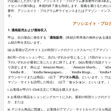
の定義にしたがいます。アソシエイト・プログラム参加要件の第3条お
イセンスの第3条は、本規約終了後も存続します。疑義を避けるためにい
要件、アソシエイト・プログラムIPライセンスまたはアマゾン・イン
す。
アソシエイト・プログ
1. 適格販売および適格収入
甲は、次の場合に発生する「
適格販売
」(本紹介料率表の例外がある場
ム紹介料を支払います。
(a) お客様が乙のサイト上の特別リンクのクリックスルーにてアマゾン
(b) 同一のセッション中に、次のいずれかが生じること（1回のセッ
下のいずれかが最初に生じたときに終了します。(x)お客様の当該クリッ
り決定します。例えば「Amazon Music」、「Amazon Shorts」、「eDo
「Kindle 本」、「Kindle Newspapers」、 「Kindle Blogs」、「
ダウンロードまたは商品）（以下「
デジタル商品
」といいます。）では
マゾン・サイトを訪問した時点）（以下「
セッション
」といいます。）
i. お客様が甲の1-Click注文にて商品を購入するか、
ii. お客様が商品をショッピングカートに入れ、最初の特別リンクの
か、または
iii. デジタル商品に関連し、お客様がアマゾン・サイトからデジタ