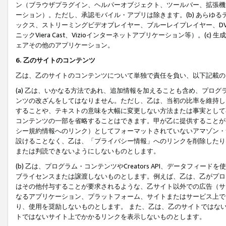
ン（ブラウザプラグイン、ヘルパーオブジェクト、ツールバー、拡張機
ーション）。ただし、承認モバイル・アプリは除きます。(b) あらゆ
ックス、ストリーミングビデオプレイヤー、ブルーレイプレイヤー、DVDプ
ニックViera Cast、Vizioインターネットアプリケーション等）。(
ェアその他のアプリケーション。
6. 乙のサイトのコンテンツ
乙は、乙のサイトのコンテンツについて単独で責任を負い、以下記載の
(a) 乙は、いかなる方法であれ、追加情報を加えることも含め、プロ
ンツの改ざんをしてはなりません。ただし、乙は、当初の比率を維持し
することや、テキストの意味を大幅に変更しない方法または事実として
コンテンツの一部を省略することはできます。甲が乙に提供することが
シー規約情報へのリンク）としてフォーマットされていないアマゾン・
設けることなく、乙は、「プライバシー情報」へのリンクを削除したり
または判読できないようにしないものとします。
(b) 乙は、プログラム・コンテンツやCreators API、データフ
ブライセンスまたは譲渡しないものとします。例えば、乙は、乙がプロ
はその他付与することが要求されるような、乙サイト以外での広告（サ
なるアプリケーション、プラットフォーム、サイトまたはサービス上で
り、使用を奨励しないものとします。 また、乙は、乙のサイトではな
トではないサイト上でかかるリンクを表示しないものとします。