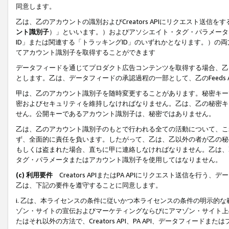
同意します。
乙は、乙のアカウントの識別およびCreators APIにリクエスト送
ント識別子
）」といいます。）およびアソシエイト・タグ・パラメータ（
ID」または関連する「トラッキングID」のいずれかとなります。）の両方
てアカウント識別子を取得することができます
データフィードを通じてプロダクト広告コンテンツを取得する場合、乙は、Cre
とします。乙は、データフィードの承認過程の一部として、乙のFeeds
甲は、乙のアカウント識別子を随時変更することがあります。秘密キー
密およびセキュリティを維持しなければなりません。乙は、乙の秘密キ
せん。公開キーであるアカウント識別子は、秘密ではありません。
乙は、乙のアカウント識別子のもとで行われる全ての活動について、こ
ず、全面的に責任を負います。したがって、乙は、乙以外の者が乙の秘
もしくは盗まれた場合、直ちに甲に連絡しなければなりません。乙は、
タグ・パラメータまたはアカウント識別子を使用してはなりません。
(c) 利用要件
Creators APIまたはPA APIにリクエスト送信を
乙は、下記の要件を遵守することに同意します。
i. 乙は、本ライセンスの条件に従いかつ本ライセンスの条件の明示的
ゾン・サイトの宣伝およびマーケティングならびにアマゾン・サイト上
たはそれ以外の方法で、Creators API、PA API、データフィー