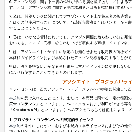
6. アマゾン商標に関する一切の権利が甲の専属財産であり、乙によ
す。乙は、アマゾン商標に関する甲の権利または所有権に抵触するいか
7. 乙は、特別リンクに関連してアマゾン・サイト上で第三者の販売
たはその他使用することについて、当該販売業者またはベンダーから書
することはできません。
8. 乙は、いかなる管轄においても、アマゾン商標に紛らわしいほど
おいても、アマゾン商標に紛らわしいほど類似する商標、ドメイン名、
甲は、アソシエイト・サイトに改定のお知らせまたは改定後の商標ガイ
本商標ガイドラインおよび承認されたアマゾン商標を改定することがで
甲は、許可を得ないいかなる使用または本ガイドラインに準拠しないい
により行使することができるものとします。
アソシエイト・プログラムIPラ
本ライセンスは、乙のアソシエイト・プログラムへの参加に関連して乙
本規約
を受け入れることにより、または、本商品に関する一定の種類の
広告コンテンツ
」といいます。）へのアクセスおよび利用ができる専有
「
Creators API
」といいます。）へのアクセスもしくは使用により、
1. プログラム・コンテンツへの限定的ライセンス
本規約
の条件にしたがい、および本規約（本ライセンスおよびその他の
加する目的に限り、甲は本規約により乙に対して、(a) プログラム・コ