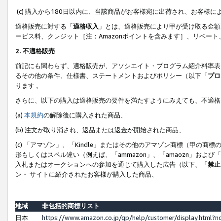
(c) 購入から180日以内に、当該商品がお客様宛に出荷され、お客
適格販売に対する「
適格収入
」とは、適格販売により甲が受け取る金額
ービス料、クレジット［注：Amazonポイントを含みます］、リベー
2. 不適格販売
前記にも関わらず、適格販売が、アソシエイト・プログラム紹介料率表
るその他の条件、仕様書、ステートメントおよびポリシー（以下「
プロ
ります 。
さらに、以下の購入は適格販売の要件を満たすようにみえても、不適格
(a)
本規約
の解除後に購入された商品、
(b) 注文が取り消され、返品または返金が開始された商品、
(c) 「アマゾン」、「Kindle」またはその他のアマゾン商標（甲
形もしくはスペル違い（例えば、「ammazon」、「amaozn」およ
入札またはオークションへの参加を通じて購入した広告（以下、「
禁止
ン・ サイトに紹介されたお客様が購入した商品、
地域
非包括的商標リスト
日本
https://www.amazon.co.jp/gp/help/customer/display.html