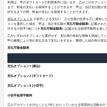
利用は、甲のギフトカードの利用条件に従います。乙がこのオプション
まで、料金の支払いを留保することができます。甲は、合計支払額が支
択するまでの間、料金の支払いを留保することができます。
支払オプション 3:
小切手による支払い 乙が自身の住所を乙に通知し
ョンを選択した場合、甲は、合計支払額が
支払可能金額表
に記載された
付する小切手1枚につき
支払可能金額表
に記載される処理手数料を差し
乙がいずれのオプションも選択せず、支払用の有効な情報も登録してい
甲の裁量により別の支払方法で支払いをするか、獲得した紹介料の支払
支払可能金額表
支払オプション1 (振込)
支払オプション2 (ギフトカード)
支払オプション3 (小切手)
小切手処理手数料
乙のアカウントが少なくとも1年にわたっていかなる実質的な活動を行