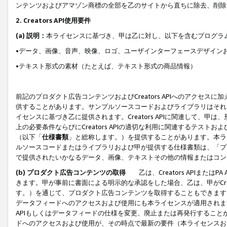
ンテンツおよびアマゾン商標の全部を乙のサイトから直ちに除去、削除
2. Creators API使用要件
(a) 説明：
本ライセンスに基づき、甲は乙に対し、以下を含むプログラ
•データ、画像、音声、映像、ロゴ、ユーザインターフェースデザイン
•テキスト形式の素材（たとえば、テキスト形式の商品情報）
前記のプロダクト広告コンテンツおよびCreators APIへのアクセスに
供することがあります。サンプルソースコードおよびライブラリはそれ
イセンスに基づき乙に提供されます。Creators APIに関連して
上の必要条件ならびにCreators APIの適切な利用に関連するテ
（以下「
仕様書類
」と総称します。）を提供することがあります。本ラ
ルソースコードまたはライブラリおよび甲が提供する仕様書類は、「プ
で提供されたいかなるデータ、画像、テキストその他の情報またはコン
(b) プロダクト広告コンテンツの取得
乙は、Creators APIま
きます。甲が事前に書面による明示的な承認をした場合、乙は、甲がCreator
す。）を通じて、プロダクト広告コンテンツを取得することもできます
データフィードへのアクセスおよび使用にも本ライセンスが適用されます。乙は
APIもしくはデータフィードの仕様を変更、廃止または再発行することがで
ドへのアクセスおよび使用が、その時点で最新の要件（本ライセンスお