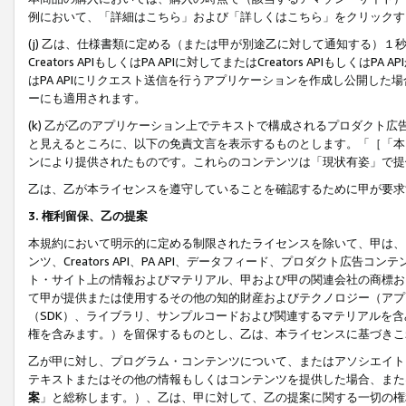
例において、「詳細はこちら」および「詳しくはこちら」をクリックす
(j) 乙は、仕様書類に定める（または甲が別途乙に対して通知する）
Creators APIもしくはPA APIに対してまたはCreators APIもしく
はPA APIにリクエスト送信を行うアプリケーションを作成し公開し
ーにも適用されます。
(k) 乙が乙のアプリケーション上でテキストで構成されるプロダクト
と見えるところに、以下の免責文言を表示するものとします。「［「本
ンにより提供されたものです。これらのコンテンツは「現状有姿」で提
乙は、乙が本ライセンスを遵守していることを確認するために甲が要求
3. 権利留保、乙の提案
本規約において明示的に定める制限されたライセンスを除いて、甲は、
ンツ、Creators API、PA API、データフィード、プロダクト
ト・サイト上の情報およびマテリアル、甲および甲の関連会社の商標お
て甲が提供または使用するその他の知的財産およびテクノロジー（アプ
（SDK）、ライブラリ、サンプルコードおよび関連するマテリアルを
権を含みます。）を留保するものとし、乙は、本ライセンスに基づきこ
乙が甲に対し、プログラム・コンテンツについて、またはアソシエイト
テキストまたはその他の情報もしくはコンテンツを提供した場合、また
案
」と総称します。）、乙は、甲に対して、乙の提案に関する一切の権