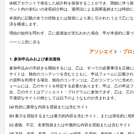
休眠アカウントで発生した紹介料を留保することができ、閉鎖に伴う留
ウント内の未払いの未収紹介料は、適用法による国庫返納または時効に
本規約に記載の全ての控除または留保により差し引かれたうえで乙にな
済を構成します。
理由の如何を問わず、乙に超過金が支払われた場合、甲が本規約に基づ
ページ上部に戻る
アソシエイト・プロ
1. 参加申込みおよび参加資格
参加申込みの手続きを開始するには、乙は、すべての必要事項を正確に
サイトは、独自のコンテンツを含むとともに、申込フォームに記載され
の資料を利用する場合、独自のコンテンツは、乙がコンテンツに含めた
ォームには、乙のサイトを特定する必要があります。甲は、乙の申込フ
合、乙のサイトはアソシエイト・プログラムに参加できず、乙は、乙の
不適切なサイトの例としては以下のようなものが含まれます。
(a) 性的に露骨な内容を奨励または含むサイト
(b) 暴力を奨励するまたは暴力的内容を含むサイト、または潜在的に
(c) 虚偽、不正、名誉毀損または中傷的な内容を奨励または含むサイト
(d) 不快、迷惑、有害、プライバシー侵害、乱用的、差別的（人種、