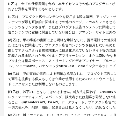
ii. 乙は、全ての仕様書類を含め、本ライセンスその他のプログラム
および資料を遵守するものとします。
iii. 乙は、プロダクト広告コンテンツを使用する際は毎回、アマゾ
ンテンツが最も直接的に関連するその他のページ）にのみリンクさせる
ンテンツをリンクさせず、またはプロダクト広告コンテンツに関連して
告コンテンツに密接に関連していない部分は、アマゾン・サイト以外の
(d) 乙は、甲の事前の書面による明確な承諾なしに、携帯電話その他
たはこれらに関連して、プロダクト広告コンテンツを使用しないものと
由してアクセスされる携帯端末用に最適化されていないサイト等の当該端
定義される承認されたモバイル・アプリケーション、または(3)いか
ブルまたは衛星ボックス、ストリーミングビデオプレイヤー、ブルーレイ
TV、ソニーBravia、パナソニックViera Cast、Vizioインター
(e) 乙は、甲の事前の書面による明確な承諾なしに、プロダクト広告
で商品を提供する個人もしくは企業が使用するためのソフトウェアもしくはその
ドにアクセスまたは利用しないものとします。
(f) 乙は、以下のことをしてはいけません。(i)方法を問わず、Creator
レクトマーケティング、スパミング、販売者または顧客が希望しない連
ること、(iii)Creators API、PA API、データフィード、プ
一切の表示を、削除、隠蔽、変更または見えなくしたり、読めなくした
(g) 乙は、以下のことをしたり、またはしようとしてはいけません。(