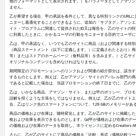
他のフォーマットとして表示されます。）をパラメータとしてアマゾン
ません。
乙が希望する場合、甲の承認を条件として、異なる特別リンクのURL
ニターし最適化することができるように、追加の「サブタグ」アソシエ
イト・プログラムに関連して提供されたID又は報告を、乙のサイトの
に到着したときに、かかるユーザの行動をモニターする目的でユーザに
乙は、甲の承認なく、いつでも乙のサイトに商品（および関連する特別
（商品ステートメント（以下に定義します。）に定義されたとおり）商
等）またはストアのホームページ（食料品等）を含みます。）と乙サイ
オリジナルコンテンツも含めなければなりません。
期間限定のプロモーションへのリンクおよび関連の紹介部分は、該当す
するものとします。例えば、乙がアマゾン・サイトのアパレル部門の商
であると記載した場合は、当該プロモーションの終了日までに、乙のサ
乙は、いかなる商品、アマゾン・サイト、または甲のポリシー、プロモ
誤解を招くような主張をしてはなりません。例えば、乙が乙のサイト上に
合、乙はリンク先のスマートフォンについて、128 GBのメモリーが
商品の価格および在庫は、随時変化します。乙が乙のサイトに掲載した
格および在庫を表示できるものとします。(a)甲が価格および在庫のデータを
の価格および在庫のデータを取得し、
本ライセンス
に定めるCreator
さらに、乙が乙のサイトにて商品の価格を「比較」形式（価格比較ツー