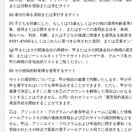
または活動を奨励または含むサイト
(e) 違法行為を奨励または実行するサイト
(f) 子どもを対象にした、もしくは13歳もしくはその他の適用年齢
集、使用または公開するサイト、またはすべての適用ある法令、条例、
制ルール、判決、判断、または子どもの保護に関連する適用ある政府当局の要
6501-6506)もしくはこれらに基づき公布された規則、または児童オ
(g) 甲またはその関連会社の商標や、甲またはその関連会社の商標の
ID、またはソーシャルネットワークサイトのユーザー名、グループ名
甲の商標の非包括的リストをご覧ください。）
(h) その他知的財産権を侵害するサイト
サイトの適切性については、甲が独自の裁量で判断いたします。甲が不
件を遵守すればいつでも再申込みすることができます。ただし、甲が1)
裁量で決定します）に基づき乙のアカウントを解除した場合はいかなる
うとすることはできません。
お問い合わせフォーム
の「運営規約違反に
承認手続を開始することができます。
乙は、アソシエイト・プログラムへの参加申込フォームに記載した情報
メールアドレスその他の連絡先情報および乙のサイトの識別情報などを
せん。甲は、アソシエイト・プログラムおよび本規約に関する通知（も
登録されたその時点で最新の電子メールアドレス宛てに送信することが