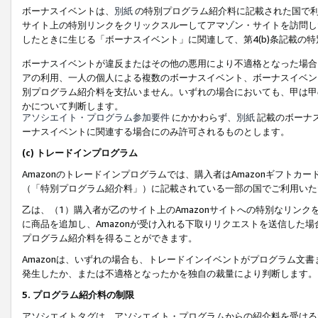
ボーナスイベントは、
別紙
の特別プログラム紹介料に記載された国で利
サイト上の特別リンクをクリックスルーしてアマゾン・サイトを訪問した
したときに生じる「ボーナスイベント」に関連して、第4(b)条記載の
ボーナスイベントが違反またはその他の悪用により不適格となった場合
アの利用、一人の個人による複数のボーナスイベント、ボーナスイベン
別プログラム紹介料を支払いません。いずれの場合においても、甲は甲
かについて判断します。
アソシエイト・プログラム参加要件
にかかわらず、
別紙
記載のボーナ
ーナスイベントに関連する場合にのみ許可されるものとします。
(c) トレードインプログラム
Amazonのトレードインプログラムでは、購入者はAmazonギフト
（「特別プログラム紹介料」）に記載されている一部の国でご利用いた
乙は、（1）購入者が乙のサイト上のAmazonサイトへの特別なリン
に商品を追加し、Amazonが受け入れる下取りリクエストを送信した場
プログラム紹介料を得ることができます。
Amazonは、いずれの場合も、トレードインイベントがプログラム文書
発生したか、または不適格となったかを独自の裁量により判断します。
5. プログラム紹介料の制限
アソシエイトタグは、アソシエイト・プログラムからの紹介料を受ける