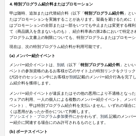
4. 特別プログラム紹介料またはプロモーション
甲は随時、追加または代替紹介料（以下「
特別プログラム紹介料
」とい
たはプロモーションを実施することがあります。疑義を避けるために（
はプロモーションの全部または一部をいつでも中止または変更する権利
て（商品購入を含まないものも）、紹介料率表の第2条において特定さ
プログラム文書上の制限についても、特別プログラムまたはプロモーシ
現在は、次の特別プログラム紹介料が利用可能です。
(a) メンバー紹介イベント
メンバー紹介イベントは、
別紙
（以下「
特別プログラム紹介料
」といい
ベントの参加資格のあるお客様が乙のサイト上の特別リンクをクリック
び(2)そのセッション中にお客様が
別紙
記載のメンバー紹介行為を完了
ム紹介料を獲得します。
メンバー紹介イベントが違反またはその他の悪用により不適格となった
ウェアの利用、一人の個人による複数のメンバー紹介イベント、メンバ
ベント）、甲は特別プログラム紹介料を支払いません。いずれの場合に
くは悪用があったか否かについて判断します。
アソシエイト・プログラム参加要件
にかかわらず、
別紙
記載のメンバー
ー紹介に関連する場合にのみ許可されるものとします。
(b) ボーナスイベント