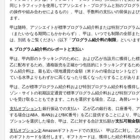
同じトラフィックを使用してアソシエイト・プログラムと別のプログラ
の操作や組み合わせによるもの）、甲は、手数料の支払いの留保および
ます。
甲は随時、アソシエイトが標準プログラム紹介料または特別プログラム
（またいかなる期間にもかかわらず）、甲は、いつでも制限の全部また
は、
別紙
をご覧ください（以下「
プログラム紹介料の制限
」といいま
6. プログラム紹介料のレポートと支払い
甲は、甲内部のトラッキングのために、および乙が当該月に獲得した標
乙に配布するため、適格販売を正確かつ包括的にトラッキングするため
ラム紹介料は、最も近い現地通貨の金額（米ドルの場合はセントなど）
ている水準よりもわずかに高くなったり低くなったりすることがありま
甲は、乙が標準プログラム紹介料および特別プログラム紹介料を獲得し
ゾン・サイトの初期設定通貨で標準プログラム紹介料および特別プログ
いを受け取ることもできます。これを選択する場合、乙は、為替レート
支払オプション1:
銀行振込での支払い 乙が乙の銀行名、口座番号、ア
する場合はABA、IBANおよびBIC番号）を乙に提供することにより
プションを選択した場合、甲は、乙に対する合計支払額が
支払可能金額
支払オプション2:
Amazonギフトカードでの支払い 甲は乙に対し、
のギフトカードを送付します。ギフトカードは、獲得した紹介料相当の