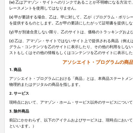
(w) 乙はアマゾン・サイトへのリンクであることが不明瞭になる方法
レースメントを使用してはなりません。
(x) 甲が要請する場合、乙は、甲に対して、乙が（プログラム・ポリ
を提供するものとします。乙が甲の要請にしたがって証明書を提供しな
(y) 甲が別途合意しない限り、乙のサイトは、価格のトラッキングお
(z) 乙は、アマゾン・サイトではないサイト上で提供される商品（例
グラム・コンテンツを乙のサイトに表示したり、その他の利用をしない
ストもしくはその他の情報もしくはコンテンツを乙のサイトに表示した
アソシエイト・プログラムの商
1. 商品
アソシエイト・プログラムにおける「商品」とは、本商品ステートメン
物理的またはデジタルの商品を指します。
2. サービス
現時点において、アマゾン・ホーム・サービス以外のサービスについて
3. 除外商品
前記にかかわらず、以下のアイテムおよびサービスは、現時点において
といいます。）