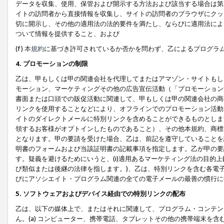
データを収集、使用、保管および開示する方法および該当する場合は第
イトの訪問者から直接情報を収集し、サイトの訪問者のブラウザにクッ
切に開示し、その他の適用法の法的要件を満たし、ならびに適用法によ
ついて情報を提供すること、および
(f)
本規約
に基づき許可されているか否かを問わず、乙によるプログラ
4. プロモーションの制限
乙は、甲もしくは甲の関連会社を代理してまたはアマゾン・サイトもし
モーション、マーケティングその他の広告宣伝活動（「プロモーション
書面または口頭での販促活動に関連して、甲もしくは甲の関連会社の商
リンクを使用することなどにより、オフラインでのプロモーション活動
イトのダイレクトメールに特別リンクを含めることができるものとしま
領するお客様がオプトインしたものであること）、その他本規約、商標
となります。甲の要請を受けた場合、乙は、前記を遵守していることを
明書のフォームおよび当該証明書の記載事項を指定します。乙が甲の要
す。疑義を避けるためにいうと、(i)適用あるマーケティング法の目的上(例
び類似または後継の法律を指します。)、乙は、特別リンクを含む各電子
びにアソシエイト・プログラム関連の全ての電子メールの最善の慣行に
5. ソフトウェアおよびデバイス経由での特別リンクの配布
乙は、以下の媒体上で、またはそれに関連して、プログラム・コンテン
ん。(a) コンピューター、携帯電話、タブレットその他の携帯端末を