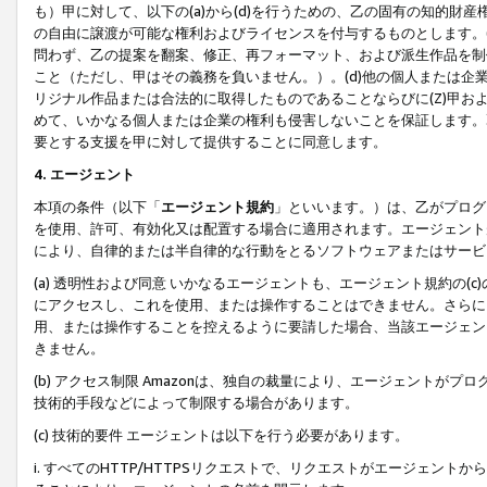
も）甲に対して、以下の(a)から(d)を行うための、乙の固有の知的
の自由に譲渡が可能な権利およびライセンスを付与するものとします。(
問わず、乙の提案を翻案、修正、再フォーマット、および派生作品を制
こと（ただし、甲はその義務を負いません。）。(d)他の個人または企
リジナル作品または合法的に取得したものであることならびに(Z)甲
めて、いかなる個人または企業の権利も侵害しないことを保証します。
要とする支援を甲に対して提供することに同意します。
4. エージェント
本項の条件（以下「
エージェント規約
」といいます。）は、乙がプログ
を使用、許可、有効化又は配置する場合に適用されます。エージェント
により、自律的または半自律的な行動をとるソフトウェアまたはサービ
(a) 透明性および同意 いかなるエージェントも、エージェント規約の
にアクセスし、これを使用、または操作することはできません。さらに、
用、または操作することを控えるように要請した場合、当該エージェン
きません。
(b) アクセス制限 Amazonは、独自の裁量により、エージェント
技術的手段などによって制限する場合があります。
(c) 技術的要件 エージェントは以下を行う必要があります。
i. すべてのHTTP/HTTPSリクエストで、リクエストがエージェ