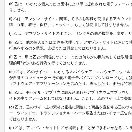
(h) 乙は、いかなる個人または団体により甲に提出された電子フォー
りません。
(i) 乙は、アマゾン・サイトに関連して甲のお客様が使用するアカウ
請、収集、取得、保存、キャッシュ、もしくは使用してはなりません。
(j) 乙は、アマゾン・サイトのボタン、リンクその他の機能を、変更
(k) 乙は、他の個人または団体を代理して、アマゾン・サイトにおい
行為をするのを承認、支援または奨励してはなりません。
(l) 乙は、甲と乙との関係について、または何らかの機能もしくは取
理的可能性のある行為を行ってはなりません。
(m) 乙は、乙のサイトに、いかなるスパイウェア、マルウェア、ウィ
が自身のコンピューター その他の電子デバイスにダウンロードもしく
ソフトウェア・アプリケーションを含めたり、表示したり、または特別
(n) 乙は、モバイル・アプリ内に組み込まれたアプリ内ウェブブラウザ
イトの中でフレーム化してはなりません。ただし、乙のサイト上で参加
(o) 乙は、乙のサイト上の素材と密接に関連して商品を宣伝する乙の
ー・ウィンドウ、トランジショナル・ページ広告またはレイヤー広告内
てはなりません。
(p) 乙は、アマゾン・サイトに乙が掲載することができるいかなるコ