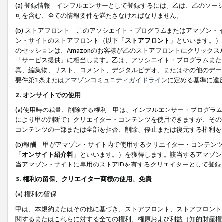
(a) 登録情報 インフルエンサーとして登録するには、乙は、乙のソ
可を含む、全ての情報要件を満たさなければなりません。
(b) ストアフロント このアソシエイト・プログラムまたはアマゾン
ン・サイトのストアフロント（以下「
ストアフロント
」といいます。）
のセッションは、Amazonのお客様が乙のストアフロントにクリック
「サービス提供」に相当します。乙は、アソシエイト・プログラムまた
真、編集物、リスト、コメント、デジタルビデオ、またはその他のデー
要件第1条または
アマゾンコミュニティガイドライン
に定める基準に違
2.
オンサイトでの使用
(a)使用時の裁量、削除する権利 甲は、インフルエンサー・プログラ
により甲の判断で）クリエイター・コンテンツを使用できますが、その
コンテンツの一部または全部を拒否、削除、停止または復元する権利を
(b)報酬 甲がアマゾン・サイト内で使用するクリエイター・コンテン
「
オンサイト紹介料
」といいます。）を獲得します。該当するアマゾン
当アマゾン・サイトに専用のストアIDを有するクリエイターとして登
3.
権利の留保、クリエイター商標の使用、免責
(a) 権利の留保
甲は、本規約またはその他に基づき、ストアフロント、ストアフロント
関するまたはこれらに対する全ての権利、権原および利益（知的財産権