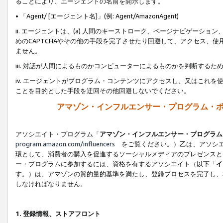
ることにより、エージェントの名前を開示します。
• 「Agent/ [エージェント名]」(例: Agent/AmazonAgent)
ii. エージェントは、(a) 人間のキーストローク、ページナビゲーシ
めのCAPTCHAやその他の手段を完了させたり回避して、アクセス、
ません。
iii. 対話が人間によるものかコンピューターによるものかを判断する
iv. エージェントがプログラム・コンテンツにアクセスし、又はこれ
ことを目的とした手段を迂回その他回避しないでください。
アマゾン・インフルエンサー・プログラム・
アソシエイト・プログラム「
アマゾン・インフルエンサー・プログラム
program.amazon.com/influencers
をご覧ください。）乙は、アソシエ
環として、消費者の購入を促進するソーシャルメディアのプレゼンスと
ー・プログラムに参加するには、資格を有するアソシエイト（以下「
イ
す。）は、アマゾンの質的量的基準を満たし、登録プロセスを完了し、
しなければなりません。
1.
登録情報、ストアフロント