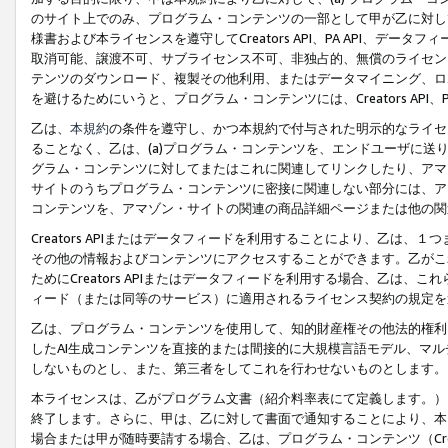
のサイト上でのみ、プログラム・コンテンツの一部として甲が乙に対し
様書および本ライセンスを遵守してCreators API、PA API、
取消可能、譲渡不可、サブライセンス不可、非独占的、無償のライセン
テンツのダウンロード、複製その他利用、またはデータマイニング、ロ
を避けるためにいうと、プログラム・コンテンツには、Creators AP
乙は、
本規約
の条件を遵守し、かつ本規約で付与された明示的なライセ
ることなく、乙は、(a)プログラム・コンテンツを、エンドユーザに
グラム・コンテンツに対してまたはこれに関連してリンクしたり、アマ
サイトのうちプログラム・コンテンツに密接に関連しない部分には、ア
コンテンツを、アマゾン・サイトの関連の商品詳細ページまたは他の関
Creators APIまたはデータフィードを利用することにより、乙は、
その他の情報およびコンテンツにアクセスすることができます。乙がこ
ためにCreators APIまたはデータフィードを利用する場合、乙は、こ
ィード（または同等のサービス）に適用されるライセンス契約の規定を
乙は、プログラム・コンテンツを使用して、知的財産権その他法的権利
したAI生成コンテンツを直接的または間接的に大規模言語モデル、マ
しないものとし、また、第三者をしてこれを行わせないものとします。
本ライセンスは、乙がプログラム文書（紹介料率表にて定義します。）
終了します。さらに、甲は、乙に対して書面で通知することにより、本
場合または甲が随時要請する場合、乙は、プログラム・コンテンツ（Cre