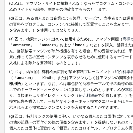
(c) 乙は、アマゾン・サイトに掲載されなくなったプログラム・コン
乙のサイトから除去、削除その他破棄するものとします。
(d) 乙は、ある個人または企業による製品、サービス、当事者または
の資料をプログラム・コンテンツに接近して配置することを含みます。
を含みます。）を使用してはなりません。
(e) 乙は、検索エンジンにおいて使用するために、アマゾン商標（
商標
「ammazon」、「amaozn」および「kindel」など）を購入
ん。当該検索エンジンが除外機能を有する場合、甲の要請があれば、甲
果に伴って乙の宣伝コンテンツを表示させるために使用するキーワード
入札による除外を要請等）ものとします。
(f) 乙は、結果的に有料検索広告が禁止有料プレースメント（
紹介料率
（「amazon」、「Kindle」またはアマゾンもしくはアマゾンの
標用語
」といいます。なお、乙は非包括的商標テーブルで甲の商標の非
上でのキーワード・オークションに参加しないものとします。乙が
本規
り、直接またはリダイレクト・リンク（
紹介料率表
で定義します。）を
検索広告を購入して、一般的なインターネット検索クエリーまたはキー
示されるよう検索エンジンにリンクを入稿することができます。
(g) 乙は、特別リンクの使用に伴い、いかなる個人または団体に対し
の他の組織への寄付その他の便益を含みます。）を提供しないものとし
個人または団体に奨励する「報奨」またはロイヤルティプログラムを実