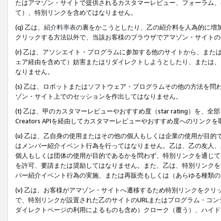
たはアマゾン・サイトで提供されるカスタマーレビュー、フォーラム、
て）、特別リンクを含めてはなりません。
(q) 乙は、
紹介料率表
の裏をかこうとしたり、乙の紹介料を人為的に増
クリックする方法以外で、当該お客様のブラウザでアマゾン・サイトの
(r) 乙は、アソシエイト・プログラムに参加する他のサイトから、ま
ェア経由を含めて）妨害またはリダイレクトしようとしたり、または、
なりません。
(s) 乙は、ロボットまたはソフトウェア・プログラムその他の方法を
ゾン・サイト上でのセッションを作出してはなりません。
(t) 乙は、甲のカスタマーレビューやおすすめ度（star rating
Creators APIを経由してカスタマーレビューやおすすめ度へのリンク
(u) 乙は、乙自身の使用またはその他の個人もしくは企業の使用が目
はメンバー紹介イベント行為を行ってはなりません。乙は、乙の友人、
個人もしくは団体の使用が目的であるかを問わず、特別リンクを通じて
を許可、要請または奨励してはなりません。また、乙は、特別リンクを
バー紹介イベント行為の実施、または再販売もしくは（あらゆる種類の
(v) 乙は、お客様がアマゾン・サイトへ遷移するため特別リンクをク
で、特別リンクが設置された乙のサイトのURLまたはプログラム・コ
ダイレクトページの利用によるものも含め）クローク（覆う）、ハイド