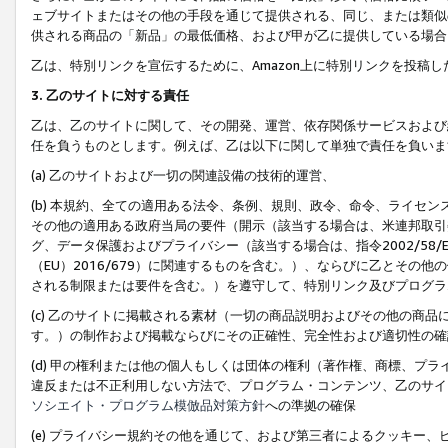
ェブサイトまたはその他の手段を通じて提供される、同じ、または類似
供される商品の「新品」の最低価格、および甲が乙に提供している場合
乙は、特別リンクを宣伝するために、Amazon上に特別リンクを投稿し
3. 乙のサイトに対する責任
乙は、乙のサイトに関して、その開発、運営、依存関係サービスおよび
任を負うものとします。例えば、乙は以下に関して単独で責任を負いま
(a) 乙のサイトおよび一切の関連設備の技術的運営、
(b) 本規約、全ての適用ある法令、条例、規則、政令、命令、ライセ
その他の適用ある政府当局の要件（開示（該当する場合は、米連邦取引
グ、データ保護およびプライバシー（該当する場合は、指令2002/58
（EU）2016/679）に関連するものを含む。）、ならびに乙とそ
される制限または要件を含む。）を遵守して、特別リンク及びプログラ
(c) 乙のサイトに掲載される素材（一切の商品説明およびその他の商
す。）の制作および掲載ならびにその正確性、完全性および適切性の確
(d) 甲の権利または他の個人もしくは団体の権利（著作権、商標、プ
違反または不正利用しない方法で、プログラム・コンテンツ、乙のサイ
ソシエイト・プログラム模倣品対策方針
への準拠の確保
(e) プライバシー規約その他を通じて、および第三者によるクッキー