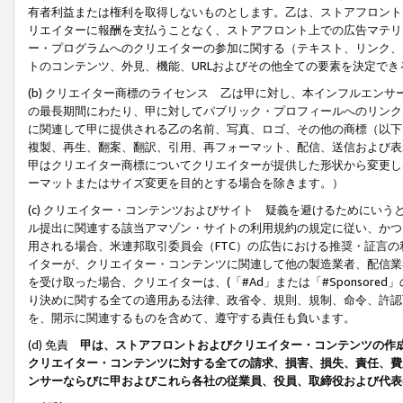
有者利益または権利を取得しないものとします。乙は、ストアフロントに
リエイターに報酬を支払うことなく、ストアフロント上での広告マテリア
ー・プログラムへのクリエイターの参加に関する（テキスト、リンク、
トのコンテンツ、外見、機能、URLおよびその他全ての要素を決定で
(b) クリエイター商標のライセンス 乙は甲に対し、本インフルエン
の最長期間にわたり、甲に対してパブリック・プロフィールへのリンク
に関連して甲に提供される乙の名前、写真、ロゴ、その他の商標（以下
複製、再生、翻案、翻訳、引用、再フォーマット、配信、送信および表
甲はクリエイター商標についてクリエイターが提供した形状から変更し
ーマットまたはサイズ変更を目的とする場合を除きます。）
(c) クリエイター・コンテンツおよびサイト 疑義を避けるためにい
ル提出に関連する該当アマゾン・サイトの利用規約の規定に従い、かつ、
用される場合、米連邦取引委員会（FTC）の広告における推奨・証言
イターが、クリエイター・コンテンツに関連して他の製造業者、配信業
を受け取った場合、クリエイターは、(「#Ad」または「#Sponsor
り決めに関する全ての適用ある法律、政省令、規則、規制、命令、許認
を、開示に関連するものを含めて、遵守する責任も負います。
(d) 免責
甲は、ストアフロントおよびクリエイター・コンテンツの作
クリエイター・コンテンツに対する全ての請求、損害、損失、責任、費
ンサーならびに甲およびこれら各社の従業員、役員、取締役および代表