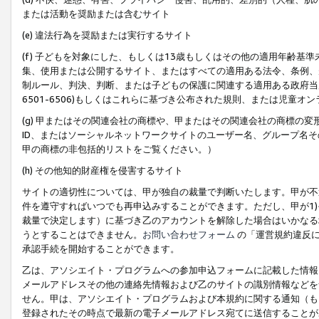
または活動を奨励または含むサイト
(e) 違法行為を奨励または実行するサイト
(f) 子どもを対象にした、もしくは13歳もしくはその他の適用年齢
集、使用または公開するサイト、またはすべての適用ある法令、条例、
制ルール、判決、判断、または子どもの保護に関連する適用ある政府当局の要
6501-6506)もしくはこれらに基づき公布された規則、または児童オ
(g) 甲またはその関連会社の商標や、甲またはその関連会社の商標の
ID、またはソーシャルネットワークサイトのユーザー名、グループ名
甲の商標の非包括的リストをご覧ください。）
(h) その他知的財産権を侵害するサイト
サイトの適切性については、甲が独自の裁量で判断いたします。甲が不
件を遵守すればいつでも再申込みすることができます。ただし、甲が1)
裁量で決定します）に基づき乙のアカウントを解除した場合はいかなる
うとすることはできません。
お問い合わせフォーム
の「運営規約違反に
承認手続を開始することができます。
乙は、アソシエイト・プログラムへの参加申込フォームに記載した情報
メールアドレスその他の連絡先情報および乙のサイトの識別情報などを
せん。甲は、アソシエイト・プログラムおよび本規約に関する通知（も
登録されたその時点で最新の電子メールアドレス宛てに送信することが