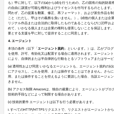
も）甲に対して、以下の(a)から(d)を行うための、乙の固有の知的
の自由に譲渡が可能な権利およびライセンスを付与するものとします。(
問わず、乙の提案を翻案、修正、再フォーマット、および派生作品を制
こと（ただし、甲はその義務を負いません。）。(d)他の個人または企
リジナル作品または合法的に取得したものであることならびに(Z)甲
めて、いかなる個人または企業の権利も侵害しないことを保証します。
要とする支援を甲に対して提供することに同意します。
4. エージェント
本項の条件（以下「
エージェント規約
」といいます。）は、乙がプログ
を使用、許可、有効化又は配置する場合に適用されます。エージェント
により、自律的または半自律的な行動をとるソフトウェアまたはサービ
(a) 透明性および同意 いかなるエージェントも、エージェント規約の
にアクセスし、これを使用、または操作することはできません。さらに、
用、または操作することを控えるように要請した場合、当該エージェン
きません。
(b) アクセス制限 Amazonは、独自の裁量により、エージェント
技術的手段などによって制限する場合があります。
(c) 技術的要件 エージェントは以下を行う必要があります。
i. すべてのHTTP/HTTPSリクエストで、リクエストがエージェ