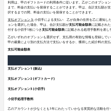
利用は、甲のギフトカードの利用条件に従います。乙がこのオプション
まで、料金の支払いを留保することができます。甲は、合計支払額が支
択するまでの間、料金の支払いを留保することができます。
支払オプション 3:
小切手による支払い 乙が自身の住所を乙に通知し
ョンを選択した場合、甲は、合計支払額が
支払可能金額表
に記載された
付する小切手1枚につき
支払可能金額表
に記載される処理手数料を差し
乙がいずれのオプションも選択せず、支払用の有効な情報も登録してい
甲の裁量により別の支払方法で支払いをするか、獲得した紹介料の支払
支払可能金額表
支払オプション1 (振込)
支払オプション2 (ギフトカード)
支払オプション3 (小切手)
小切手処理手数料
乙のアカウントが少なくとも1年にわたっていかなる実質的な活動を行