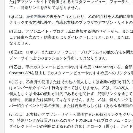
たはアマゾン・サイトで提供されるカスタマーレビュー、フォーラム、
て）、特別リンクを含めてはなりません。
(q) 乙は、
紹介料率表
の裏をかこうとしたり、乙の紹介料を人為的に増
クリックする方法以外で、当該お客様のブラウザでアマゾン・サイトの
(r) 乙は、アソシエイト・プログラムに参加する他のサイトから、ま
ェア経由を含めて）妨害またはリダイレクトしようとしたり、または、
なりません。
(s) 乙は、ロボットまたはソフトウェア・プログラムその他の方法を
ゾン・サイト上でのセッションを作出してはなりません。
(t) 乙は、甲のカスタマーレビューやおすすめ度（star rating
Creators APIを経由してカスタマーレビューやおすすめ度へのリンク
(u) 乙は、乙自身の使用またはその他の個人もしくは企業の使用が目
はメンバー紹介イベント行為を行ってはなりません。乙は、乙の友人、
個人もしくは団体の使用が目的であるかを問わず、特別リンクを通じて
を許可、要請または奨励してはなりません。また、乙は、特別リンクを
バー紹介イベント行為の実施、または再販売もしくは（あらゆる種類の
(v) 乙は、お客様がアマゾン・サイトへ遷移するため特別リンクをク
で、特別リンクが設置された乙のサイトのURLまたはプログラム・コ
ダイレクトページの利用によるものも含め）クローク（覆う）、ハイド