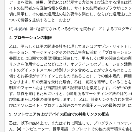
データを収集、使用、保管および開示する方法および該当する場合は第
イトの訪問者から直接情報を収集し、サイトの訪問者のブラウザにクッ
切に開示し、その他の適用法の法的要件を満たし、ならびに適用法によ
ついて情報を提供すること、および
(f)
本規約
に基づき許可されているか否かを問わず、乙によるプログラ
4. プロモーションの制限
乙は、甲もしくは甲の関連会社を代理してまたはアマゾン・サイトもし
モーション、マーケティングその他の広告宣伝活動（「プロモーション
書面または口頭での販促活動に関連して、甲もしくは甲の関連会社の商
リンクを使用することなどにより、オフラインでのプロモーション活動
イトのダイレクトメールに特別リンクを含めることができるものとしま
領するお客様がオプトインしたものであること）、その他本規約、商標
となります。甲の要請を受けた場合、乙は、前記を遵守していることを
明書のフォームおよび当該証明書の記載事項を指定します。乙が甲の要
す。疑義を避けるためにいうと、(i)適用あるマーケティング法の目的上(例
び類似または後継の法律を指します。)、乙は、特別リンクを含む各電子
びにアソシエイト・プログラム関連の全ての電子メールの最善の慣行に
5. ソフトウェアおよびデバイス経由での特別リンクの配布
乙は、以下の媒体上で、またはそれに関連して、プログラム・コンテン
ん。(a) コンピューター、携帯電話、タブレットその他の携帯端末を