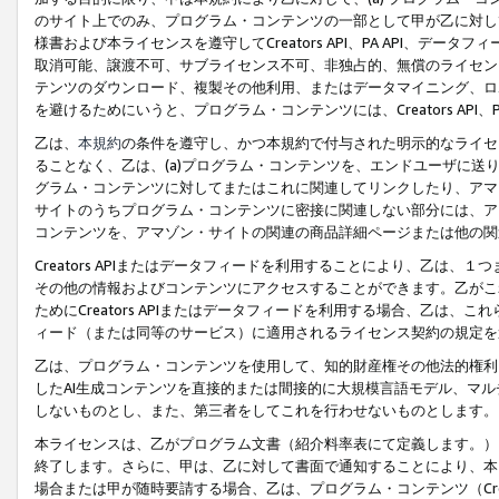
のサイト上でのみ、プログラム・コンテンツの一部として甲が乙に対し
様書および本ライセンスを遵守してCreators API、PA API、
取消可能、譲渡不可、サブライセンス不可、非独占的、無償のライセン
テンツのダウンロード、複製その他利用、またはデータマイニング、ロ
を避けるためにいうと、プログラム・コンテンツには、Creators AP
乙は、
本規約
の条件を遵守し、かつ本規約で付与された明示的なライセ
ることなく、乙は、(a)プログラム・コンテンツを、エンドユーザに
グラム・コンテンツに対してまたはこれに関連してリンクしたり、アマ
サイトのうちプログラム・コンテンツに密接に関連しない部分には、ア
コンテンツを、アマゾン・サイトの関連の商品詳細ページまたは他の関
Creators APIまたはデータフィードを利用することにより、乙は、
その他の情報およびコンテンツにアクセスすることができます。乙がこ
ためにCreators APIまたはデータフィードを利用する場合、乙は、こ
ィード（または同等のサービス）に適用されるライセンス契約の規定を
乙は、プログラム・コンテンツを使用して、知的財産権その他法的権利
したAI生成コンテンツを直接的または間接的に大規模言語モデル、マ
しないものとし、また、第三者をしてこれを行わせないものとします。
本ライセンスは、乙がプログラム文書（紹介料率表にて定義します。）
終了します。さらに、甲は、乙に対して書面で通知することにより、本
場合または甲が随時要請する場合、乙は、プログラム・コンテンツ（Cre