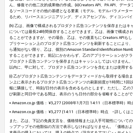
ん、修復その他二次的成果物の作成。(ii)Creators API、PA 
るソースコードその他の基礎となる要素（モデル、モデルパラメーター
るため、リバースエンジニアリング、ディスアセンブル、ディコンパイ
(h) 乙は、画像で構成されるプロダクト広告コンテンツを保存または
については最長24時間保存することができます。乙は、画像で構成さ
ることができますが、その場合、乙は、その後直ちに Creators AP
プリケーション上のプロダクト広告コンテンツを刷新することにより、
ら通知がない限り、乙は、個別のAmazon Standard Identification Nu
することができます。前記にかかわらず、乙のアプリケーションがクラ
プロダクト広告コンテンツを保存またはキャッシュしてはいけません。
以内に、甲に対して、プロダクト広告コンテンツを含むまたは使用する
(i) 乙がプロダクト広告コンテンツをデータフィードから取得する場合または
ン上に表示されるプロダクト広告コンテンツの刷新頻度が1時間に1回
報に隣接して、時刻/日付の表示を含めるものとします。ただし、乙の
び刷新と同日中である間は、表示のうち日付の部分を省略することがで
• Amazon.co.jp 価格： ¥3,277 (2008年1月7日 14:11（日本標準
• Amazon.co.jp 価格： ¥3,277 (14:11（日本標準時）時点 −詳しくは
また、乙は、下記の免責文言を、価格情報または入手可能性についての
ップアップその他類似の方法で表示しなければなりません。「価格およ
本商品の購入においては、購入の時点で（該当するアマゾン・サイト）