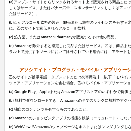
(a)アマゾン・サイトからリンクされるサイト上で販売される商品またはサ
しくはサービス、またはバナー広告、スポンサーリンクもしくはアマゾ
たはサービス）、
(b)乙がアルコール飲料の製造、卸売または頒布のライセンスを有す
に、乙のサイトで宣伝されるアルコール飲料、
(c) 処方薬、またはAmazon Pharmacyが販売するその他の商品、
(d) Amazonが除外すると指定した商品またはサービス。乙は、商品また
ラル上で提供するツールにおいて除外されている場合には、アラートを
アソシエイト・プログラム・モバイル・アプリケー
乙のサイトが携帯電話、タブレットまたは携帯用端末（以下「
モバイル
ウェア・アプリケーションを含む場合、乙のモバイル・アプリケーショ
(a) Google Play、AppleまたはAmazonアプリストアのいずれかで
(b) 無料でダウンロードでき、Amazonへの全てのリンクに無料でアク
(c) 独自のコンテンツを有するものであること、
(d) Amazonのショッピングアプリの機能を模倣（エミュレート）しな
(e) WebViewでAmazonのウェブページをホストまたはレンダリング