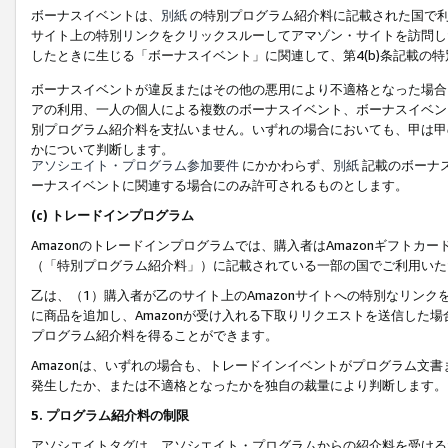
ボーナスイベントは、
別紙
の特別プログラム紹介料に記載された国で利
サイト上の特別リンクをクリックスルーしてアマゾン・サイトを訪問した
したときに生じる「ボーナスイベント」に関連して、第4(b)条記載の
ボーナスイベントが違反またはその他の悪用により不適格となった場合
アの利用、一人の個人による複数のボーナスイベント、ボーナスイベン
別プログラム紹介料を支払いません。いずれの場合においても、甲は甲
かについて判断します。
アソシエイト・プログラム参加要件
にかかわらず、
別紙
記載のボーナ
ーナスイベントに関連する場合にのみ許可されるものとします。
(c) トレードインプログラム
Amazonのトレードインプログラムでは、購入者はAmazonギフト
（「特別プログラム紹介料」）に記載されている一部の国でご利用いた
乙は、（1）購入者が乙のサイト上のAmazonサイトへの特別なリン
に商品を追加し、Amazonが受け入れる下取りリクエストを送信した場
プログラム紹介料を得ることができます。
Amazonは、いずれの場合も、トレードインイベントがプログラム文書
発生したか、または不適格となったかを独自の裁量により判断します。
5. プログラム紹介料の制限
アソシエイトタグは、アソシエイト・プログラムからの紹介料を受ける