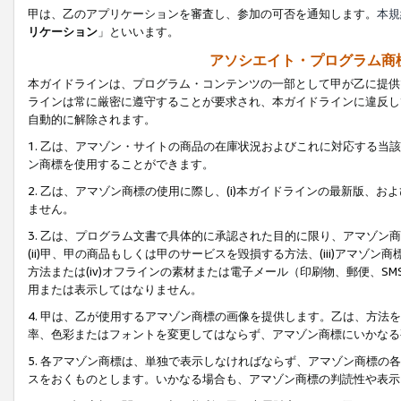
甲は、乙のアプリケーションを審査し、参加の可否を通知します。
本規
リケーション
」といいます。
アソシエイト・プログラム商
本ガイドラインは、プログラム・コンテンツの一部として甲が乙に提供
ラインは常に厳密に遵守することが要求され、本ガイドラインに違反し
自動的に解除されます。
1. 乙は、アマゾン・サイトの商品の在庫状況およびこれに対応する
ン商標を使用することができます。
2. 乙は、アマゾン商標の使用に際し、(i)本ガイドラインの最新版、およ
ません。
3. 乙は、プログラム文書で具体的に承認された目的に限り、アマゾン
(ii)甲、甲の商品もしくは甲のサービスを毀損する方法、(iii)アマ
方法または(iv)オフラインの素材または電子メール（印刷物、郵便、S
用または表示してはなりません。
4. 甲は、乙が使用するアマゾン商標の画像を提供します。乙は、方
率、色彩またはフォントを変更してはならず、アマゾン商標にいかなる
5. 各アマゾン商標は、単独で表示しなければならず、アマゾン商標
スをおくものとします。いかなる場合も、アマゾン商標の判読性や表示