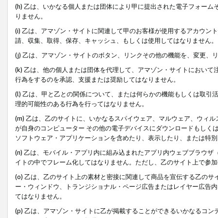
(h) 乙は、いかなる個人または団体により甲に提出された電子フォー
りません。
(i) 乙は、アマゾン・サイトに関連して甲のお客様が使用するアカウ
請、収集、取得、保存、キャッシュ、もしくは使用してはなりません。
(j) 乙は、アマゾン・サイトのボタン、リンクその他の機能を、変更
(k) 乙は、他の個人または団体を代理して、アマゾン・サイトにおい
行為をするのを承認、支援または奨励してはなりません。
(l) 乙は、甲と乙との関係について、または何らかの機能もしくは取
理的可能性のある行為を行ってはなりません。
(m) 乙は、乙のサイトに、いかなるスパイウェア、マルウェア、ウィ
が自身のコンピューター その他の電子デバイスにダウンロードもしく
ソフトウェア・アプリケーションを含めたり、表示したり、または特別
(n) 乙は、モバイル・アプリ内に組み込まれたアプリ内ウェブブラウザ
イトの中でフレーム化してはなりません。ただし、乙のサイト上で参加
(o) 乙は、乙のサイト上の素材と密接に関連して商品を宣伝する乙の
ー・ウィンドウ、トランジショナル・ページ広告またはレイヤー広告内
てはなりません。
(p) 乙は、アマゾン・サイトに乙が掲載することができるいかなるコ