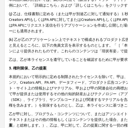
例において、「詳細はこちら」および「詳しくはこちら」をクリックす
(j) 乙は、仕様書類に定める（または甲が別途乙に対して通知する）
Creators APIもしくはPA APIに対してまたはCreators APIもしく
はPA APIにリクエスト送信を行うアプリケーションを作成し公開し
ーにも適用されます。
(k) 乙が乙のアプリケーション上でテキストで構成されるプロダクト
と見えるところに、以下の免責文言を表示するものとします。「［「本
ンにより提供されたものです。これらのコンテンツは「現状有姿」で提
乙は、乙が本ライセンスを遵守していることを確認するために甲が要求
3. 権利留保、乙の提案
本規約において明示的に定める制限されたライセンスを除いて、甲は、
ンツ、Creators API、PA API、データフィード、プロダクト
ト・サイト上の情報およびマテリアル、甲および甲の関連会社の商標お
て甲が提供または使用するその他の知的財産およびテクノロジー（アプ
（SDK）、ライブラリ、サンプルコードおよび関連するマテリアルを
権を含みます。）を留保するものとし、乙は、本ライセンスに基づきこ
乙が甲に対し、プログラム・コンテンツについて、またはアソシエイト
テキストまたはその他の情報もしくはコンテンツを提供した場合、また
案
」と総称します。）、乙は、甲に対して、乙の提案に関する一切の権