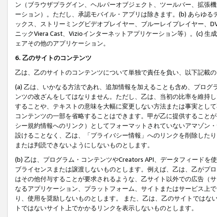
ン（ブラウザプラグイン、ヘルパーオブジェクト、ツールバー、拡張機
ーション）。ただし、承認モバイル・アプリは除きます。(b) あらゆ
ックス、ストリーミングビデオプレイヤー、ブルーレイプレイヤー、DVDプ
ニックViera Cast、Vizioインターネットアプリケーション等）。(
ェアその他のアプリケーション。
6. 乙のサイトのコンテンツ
乙は、乙のサイトのコンテンツについて単独で責任を負い、以下記載の
(a) 乙は、いかなる方法であれ、追加情報を加えることも含め、プロ
ンツの改ざんをしてはなりません。ただし、乙は、当初の比率を維持し
することや、テキストの意味を大幅に変更しない方法または事実として
コンテンツの一部を省略することはできます。甲が乙に提供することが
シー規約情報へのリンク）としてフォーマットされていないアマゾン・
設けることなく、乙は、「プライバシー情報」へのリンクを削除したり
または判読できないようにしないものとします。
(b) 乙は、プログラム・コンテンツやCreators API、データフ
ブライセンスまたは譲渡しないものとします。例えば、乙は、乙がプロ
はその他付与することが要求されるような、乙サイト以外での広告（サ
なるアプリケーション、プラットフォーム、サイトまたはサービス上で
り、使用を奨励しないものとします。 また、乙は、乙のサイトではな
トではないサイト上でかかるリンクを表示しないものとします。