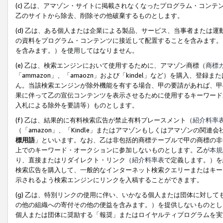
(c) 乙は、アマゾン・サイトに掲載されなくなったプログラム・コン
乙のサイトから除去、削除その他破棄するものとします。
(d) 乙は、ある個人または企業による製品、サービス、当事者または
の資料をプログラム・コンテンツに接近して配置することを含みます。
を含みます。）を使用してはなりません。
(e) 乙は、検索エンジンにおいて使用するために、アマゾン商標（
商標
「ammazon」、「amaozn」および「kindel」など）を購入
ん。当該検索エンジンが除外機能を有する場合、甲の要請があれば、甲
果に伴って乙の宣伝コンテンツを表示させるために使用するキーワード
入札による除外を要請等）ものとします。
(f) 乙は、結果的に有料検索広告が禁止有料プレースメント（
紹介料率
（「amazon」、「Kindle」またはアマゾンもしくはアマゾンの
標用語
」といいます。なお、乙は非包括的商標テーブルで甲の商標の非
上でのキーワード・オークションに参加しないものとします。乙が
本規
り、直接またはリダイレクト・リンク（
紹介料率表
で定義します。）を
検索広告を購入して、一般的なインターネット検索クエリーまたはキー
示されるよう検索エンジンにリンクを入稿することができます。
(g) 乙は、特別リンクの使用に伴い、いかなる個人または団体に対し
の他の組織への寄付その他の便益を含みます。）を提供しないものとし
個人または団体に奨励する「報奨」またはロイヤルティプログラムを実