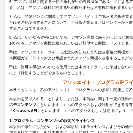
6. アマゾン商標に関する一切の権利が甲の専属財産であり、乙によ
す。乙は、アマゾン商標に関する甲の権利または所有権に抵触するいか
7. 乙は、特別リンクに関連してアマゾン・サイト上で第三者の販売
たはその他使用することについて、当該販売業者またはベンダーから書
することはできません。
8. 乙は、いかなる管轄においても、アマゾン商標に紛らわしいほど
おいても、アマゾン商標に紛らわしいほど類似する商標、ドメイン名、
甲は、アソシエイト・サイトに改定のお知らせまたは改定後の商標ガイ
本商標ガイドラインおよび承認されたアマゾン商標を改定することがで
甲は、許可を得ないいかなる使用または本ガイドラインに準拠しないい
により行使することができるものとします。
アソシエイト・プログラムIPラ
本ライセンスは、乙のアソシエイト・プログラムへの参加に関連して乙
本規約
を受け入れることにより、または、本商品に関する一定の種類の
広告コンテンツ
」といいます。）へのアクセスおよび利用ができる専有
「
Creators API
」といいます。）へのアクセスもしくは使用により、
1. プログラム・コンテンツへの限定的ライセンス
本規約
の条件にしたがい、および本規約（本ライセンスおよびその他の
加する目的に限り、甲は本規約により乙に対して、(a) プログラム・コ