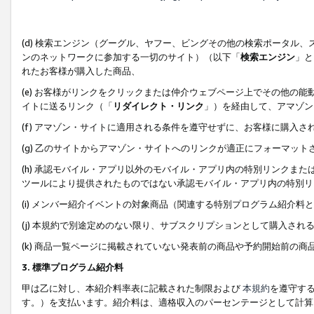
(d) 検索エンジン（グーグル、ヤフー、ビングその他の検索ポータル
ンのネットワークに参加する一切のサイト）（以下「
検索エンジン
」と
れたお客様が購入した商品、
(e) お客様がリンクをクリックまたは仲介ウェブページ上でその他の
イトに送るリンク（「
リダイレクト・リンク
」）を経由して、アマゾン
(f) アマゾン・サイトに適用される条件を遵守せずに、お客様に購入さ
(g) 乙のサイトからアマゾン・サイトへのリンクが適正にフォーマッ
(h) 承認モバイル・アプリ以外のモバイル・アプリ内の特別リンクまたはC
ツールにより提供されたものではない承認モバイル・アプリ内の特別リ
(i) メンバー紹介イベントの対象商品（関連する特別プログラム紹介料と
(j) 本規約で別途定めのない限り、サブスクリプションとして購入され
(k) 商品一覧ページに掲載されていない発表前の商品や予約開始前の商
3. 標準プログラム紹介料
甲は乙に対し、本紹介料率表に記載された制限および
本規約
を遵守す
す。）を支払います。紹介料は、適格収入のパーセンテージとして計算