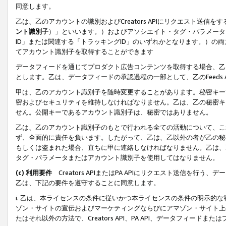
同意します。
乙は、乙のアカウントの識別およびCreators APIにリクエスト送
ント識別子
）」といいます。）およびアソシエイト・タグ・パラメータ（
ID」または関連する「トラッキングID」のいずれかとなります。）の両方
てアカウント識別子を取得することができます
データフィードを通じてプロダクト広告コンテンツを取得する場合、乙は、Cre
とします。乙は、データフィードの承認過程の一部として、乙のFeeds
甲は、乙のアカウント識別子を随時変更することがあります。秘密キー
密およびセキュリティを維持しなければなりません。乙は、乙の秘密キ
せん。公開キーであるアカウント識別子は、秘密ではありません。
乙は、乙のアカウント識別子のもとで行われる全ての活動について、こ
ず、全面的に責任を負います。したがって、乙は、乙以外の者が乙の秘
もしくは盗まれた場合、直ちに甲に連絡しなければなりません。乙は、
タグ・パラメータまたはアカウント識別子を使用してはなりません。
(c) 利用要件
Creators APIまたはPA APIにリクエスト送信を
乙は、下記の要件を遵守することに同意します。
i. 乙は、本ライセンスの条件に従いかつ本ライセンスの条件の明示的
ゾン・サイトの宣伝およびマーケティングならびにアマゾン・サイト上
たはそれ以外の方法で、Creators API、PA API、データフィー