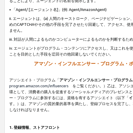
ることにより、エージェントの名前を開示します。
• 「Agent/ [エージェント名]」(例: Agent/AmazonAgent)
ii. エージェントは、(a) 人間のキーストローク、ページナビゲーシ
めのCAPTCHAやその他の手段を完了させたり回避して、アクセス、
ません。
iii. 対話が人間によるものかコンピューターによるものかを判断する
iv. エージェントがプログラム・コンテンツにアクセスし、又はこれ
ことを目的とした手段を迂回その他回避しないでください。
アマゾン・インフルエンサー・プログラム・
アソシエイト・プログラム「
アマゾン・インフルエンサー・プログラム
program.amazon.com/influencers
をご覧ください。）乙は、アソシエ
環として、消費者の購入を促進するソーシャルメディアのプレゼンスと
ー・プログラムに参加するには、資格を有するアソシエイト（以下「
イ
す。）は、アマゾンの質的量的基準を満たし、登録プロセスを完了し、
しなければなりません。
1.
登録情報、ストアフロント