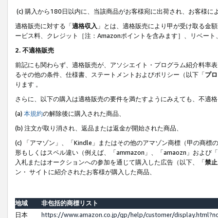
(c) 購入から180日以内に、当該商品がお客様宛に出荷され、お客
適格販売に対する「
適格収入
」とは、適格販売により甲が受け取る金額
ービス料、クレジット［注：Amazonポイントを含みます］、リベー
2. 不適格販売
前記にも関わらず、適格販売が、アソシエイト・プログラム紹介料率表
るその他の条件、仕様書、ステートメントおよびポリシー（以下「
プロ
ります 。
さらに、以下の購入は適格販売の要件を満たすようにみえても、不適格
(a)
本規約
の解除後に購入された商品、
(b) 注文が取り消され、返品または返金が開始された商品、
(c) 「アマゾン」、「Kindle」またはその他のアマゾン商標（甲
形もしくはスペル違い（例えば、「ammazon」、「amaozn」およ
入札またはオークションへの参加を通じて購入した広告（以下、「
禁止
ン・ サイトに紹介されたお客様が購入した商品、
地域
非包括的商標リスト
日本
https://www.amazon.co.jp/gp/help/customer/display.html