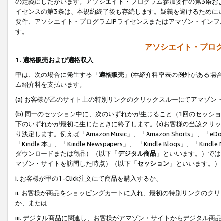
の定義にしたがいます。アソシエイト・プログラム参加要件の第3条お
イセンスの第3条は、本規約終了後も存続します。疑義を避けるためにい
要件、アソシエイト・プログラムIPライセンスまたはアマゾン・イン
す。
アソシエイト・プログ
1. 適格販売および適格収入
甲は、次の場合に発生する「
適格販売
」(本紹介料率表の例外がある場
ム紹介料を支払います。
(a) お客様が乙のサイト上の特別リンクのクリックスルーにてアマゾン
(b) 同一のセッション中に、次のいずれかが生じること（1回のセッ
下のいずれかが最初に生じたときに終了します。(x)お客様の当該クリッ
り決定します。例えば「Amazon Music」、「Amazon Shorts」、「eDo
「Kindle 本」、「Kindle Newspapers」、 「Kindle Blogs」、「
ダウンロードまたは商品）（以下「
デジタル商品
」といいます。）では
マゾン・サイトを訪問した時点）（以下「
セッション
」といいます。）
i. お客様が甲の1-Click注文にて商品を購入するか、
ii. お客様が商品をショッピングカートに入れ、最初の特別リンクの
か、または
iii. デジタル商品に関連し、お客様がアマゾン・サイトからデジタ