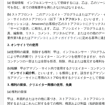
(a) 登録情報 インフルエンサーとして登録するには、乙は、乙のソ
可を含む、全ての情報要件を満たさなければなりません。
(b) ストアフロント このアソシエイト・プログラムまたはアマゾン
ン・サイトのストアフロント（以下「
ストアフロント
」といいます。）
のセッションは、Amazonのお客様が乙のストアフロントにクリック
「サービス提供」に相当します。乙は、アソシエイト・プログラムまた
真、編集物、リスト、コメント、デジタルビデオ、またはその他のデー
要件第1条または
アマゾンコミュニティガイドライン
に定める基準に違
2.
オンサイトでの使用
(a)使用時の裁量、削除する権利 甲は、インフルエンサー・プログラ
により甲の判断で）クリエイター・コンテンツを使用できますが、その
コンテンツの一部または全部を拒否、削除、停止または復元する権利を
(b)報酬 甲がアマゾン・サイト内で使用するクリエイター・コンテン
「
オンサイト紹介料
」といいます。）を獲得します。該当するアマゾン
当アマゾン・サイトに専用のストアIDを有するクリエイターとして登
3.
権利の留保、クリエイター商標の使用、免責
(a) 権利の留保
甲は、本規約またはその他に基づき、ストアフロント、ストアフロント
関するまたはこれらに対する全ての権利、権原および利益（知的財産権