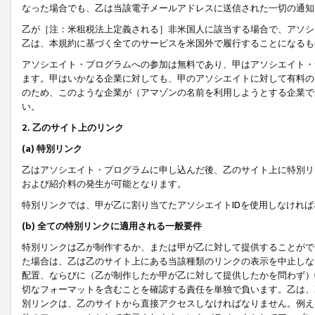
なった場合でも、乙は当該電子メールアドレスに送信された一切の通知
乙が［注：米租税法上定義される］非米国人に該当する場合で、アソシ
乙は、本規約に基づく全てのサービスを米国外で履行することになるも
アソシエイト・プログラムへの参加は無料であり、甲はアソシエイト・
ます。甲はいかなる企業に対しても、甲のアソシエイトに対して有料の
のため、このような企業が（アマゾンの名前を利用しようとする企業で
い。
2. 乙のサイト上のリンク
(a) 特別リンク
乙はアソシエイト・プログラムに申し込んだ後、乙のサイト上に特別リ
および紹介料の発生が可能となります。
特別リンクでは、甲が乙に割り当てたアソシエイトIDを使用しなけれ
(b) 全ての特別リンクに適用される一般要件
特別リンクは乙が制作するか、または甲が乙に対して提供することがで
た場合は、乙は乙のサイト上にある当該種類のリンクの表示を中止しな
配置、ならびに（乙が制作したか甲が乙に対して提供したかを問わず）
切なフォーマットを含むことを確認する責任を単独で負います。乙は、
別リンクは、乙のサイトから直接アクセスしなければなりません。例えば、