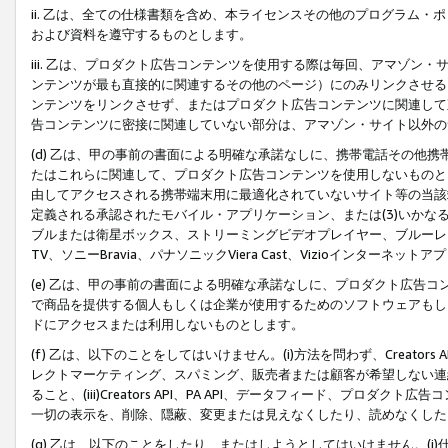
ii. 乙は、全ての仕様書類を含め、本ライセンスその他のプログラム
および資料を遵守するものとします。
iii. 乙は、プロダクト広告コンテンツを使用する際は毎回、アマゾ
ンテンツが最も直接的に関連するその他のページ）にのみリンクさせる
ンテンツをリンクさせず、またはプロダクト広告コンテンツに関連して
告コンテンツに密接に関連していない部分は、アマゾン・サイト以外の
(d) 乙は、甲の事前の書面による明確な承諾なしに、携帯電話その他
たはこれらに関連して、プロダクト広告コンテンツを使用しないものと
由してアクセスされる携帯端末用に最適化されていないサイト等の当該端
定義される承認されたモバイル・アプリケーション、または(3)いか
ブルまたは衛星ボックス、ストリーミングビデオプレイヤー、ブルーレイ
TV、ソニーBravia、パナソニックViera Cast、Vizioインター
(e) 乙は、甲の事前の書面による明確な承諾なしに、プロダクト広告
で商品を提供する個人もしくは企業が使用するためのソフトウェアもしくはその
ドにアクセスまたは利用しないものとします。
(f) 乙は、以下のことをしてはいけません。(i)方法を問わず、Creator
レクトマーケティング、スパミング、販売者または顧客が希望しない連
ること、(iii)Creators API、PA API、データフィード、プ
一切の表示を、削除、隠蔽、変更または見えなくしたり、読めなくした
(g) 乙は、以下のことをしたり、またはしようとしてはいけません。(