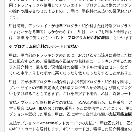
同じトラフィックを使用してアソシエイト・プログラムと別のプログラ
の操作や組み合わせによるもの）、甲は、手数料の支払いの留保および
ます。
甲は随時、アソシエイトが標準プログラム紹介料または特別プログラム
（またいかなる期間にもかかわらず）、甲は、いつでも制限の全部また
は、
別紙
をご覧ください（以下「
プログラム紹介料の制限
」といいま
6. プログラム紹介料のレポートと支払い
甲は、甲内部のトラッキングのために、および乙が当該月に獲得した標
乙に配布するため、適格販売を正確かつ包括的にトラッキングするため
ラム紹介料は、最も近い現地通貨の金額（米ドルの場合はセントなど）
ている水準よりもわずかに高くなったり低くなったりすることがありま
甲は、乙が標準プログラム紹介料および特別プログラム紹介料を獲得し
ゾン・サイトの初期設定通貨で標準プログラム紹介料および特別プログ
いを受け取ることもできます。これを選択する場合、乙は、為替レート
支払オプション1:
銀行振込での支払い 乙が乙の銀行名、口座番号、ア
する場合はABA、IBANおよびBIC番号）を乙に提供することにより
プションを選択した場合、甲は、乙に対する合計支払額が
支払可能金額
支払オプション2:
Amazonギフトカードでの支払い 甲は乙に対し、
のギフトカードを送付します。ギフトカードは、獲得した紹介料相当の