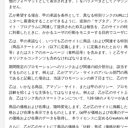
他のフォーマットとして表示されます。）をパラメータとしてアマゾン
ません。
乙が希望する場合、甲の承認を条件として、異なる特別リンクのURL
ニターし最適化することができるように、追加の「サブタグ」アソシエ
イト・プログラムに関連して提供されたID又は報告を、乙のサイトの
に到着したときに、かかるユーザの行動をモニターする目的でユーザに
乙は、甲の承認なく、いつでも乙のサイトに商品（および関連する特別
（商品ステートメント（以下に定義します。）に定義されたとおり）商
等）またはストアのホームページ（食料品等）を含みます。）と乙サイ
オリジナルコンテンツも含めなければなりません。
期間限定のプロモーションへのリンクおよび関連の紹介部分は、該当す
するものとします。例えば、乙がアマゾン・サイトのアパレル部門の商
であると記載した場合は、当該プロモーションの終了日までに、乙のサ
乙は、いかなる商品、アマゾン・サイト、または甲のポリシー、プロモ
誤解を招くような主張をしてはなりません。例えば、乙が乙のサイト上に
合、乙はリンク先のスマートフォンについて、128 GBのメモリーが
商品の価格および在庫は、随時変化します。乙が乙のサイトに掲載した
格および在庫を表示できるものとします。(a)甲が価格および在庫のデータを
の価格および在庫のデータを取得し、
本ライセンス
に定めるCreator
さらに、乙が乙のサイトにて商品の価格を「比較」形式（価格比較ツー