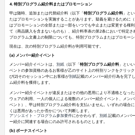
4. 特別プログラム紹介料またはプロモーション
甲は随時、追加または代替紹介料（以下「
特別プログラム紹介料
」とい
たはプロモーションを実施することがあります。疑義を避けるために（
はプロモーションの全部または一部をいつでも中止または変更する権利
て（商品購入を含まないものも）、紹介料率表の第2条において特定さ
プログラム文書上の制限についても、特別プログラムまたはプロモーシ
現在は、次の特別プログラム紹介料が利用可能です。
(a) メンバー紹介イベント
メンバー紹介イベントは、
別紙
（以下「
特別プログラム紹介料
」といい
ベントの参加資格のあるお客様が乙のサイト上の特別リンクをクリック
び(2)そのセッション中にお客様が
別紙
記載のメンバー紹介行為を完了
ム紹介料を獲得します。
メンバー紹介イベントが違反またはその他の悪用により不適格となった
ウェアの利用、一人の個人による複数のメンバー紹介イベント、メンバ
ベント）、甲は特別プログラム紹介料を支払いません。いずれの場合に
くは悪用があったか否かについて判断します。
アソシエイト・プログラム参加要件
にかかわらず、
別紙
記載のメンバー
ー紹介に関連する場合にのみ許可されるものとします。
(b) ボーナスイベント