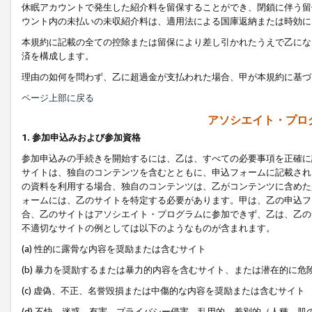
休眠アカウントで発生した紹介料を留保することができ、閉鎖に伴う留
ウント内の未払いの未収紹介料は、適用法による国庫返納または時効に
本規約に記載の全ての控除または留保により差し引かれたうえで乙にな
済を構成します。
理由の如何を問わず、乙に超過金が支払われた場合、甲が本規約に基づ
ページ上部に戻る
アソシエイト・プロ
1. 参加申込みおよび参加資格
参加申込みの手続きを開始するには、乙は、すべての必要事項を正確に
サイトは、独自のコンテンツを含むとともに、申込フォームに記載され
の資料を利用する場合、独自のコンテンツは、乙がコンテンツに含めた
ォームには、乙のサイトを特定する必要があります。甲は、乙の申込フ
合、乙のサイトはアソシエイト・プログラムに参加できず、乙は、乙の
不適切なサイトの例としては以下のようなものが含まれます。
(a) 性的に露骨な内容を奨励または含むサイト
(b) 暴力を奨励するまたは暴力的内容を含むサイト、または潜在的に
(c) 虚偽、不正、名誉毀損または中傷的な内容を奨励または含むサイト
(d) 不快、迷惑、有害、プライバシー侵害、乱用的、差別的（人種、