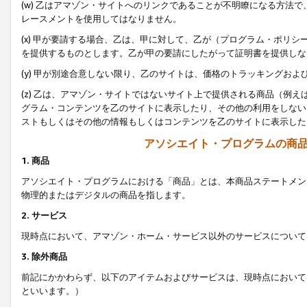
(w) 乙はアマゾン・サイトへのリンクであることが不明瞭になる方法
レースメントを使用してはなりません。
(x) 甲が要請する場合、乙は、甲に対して、乙が（プログラム・ポリ
を提供するものとします。乙が甲の要請にしたがって証明書を提供しな
(y) 甲が別途合意しない限り、乙のサイトは、価格のトラッキングお
(z) 乙は、アマゾン・サイトではないサイト上で提供される商品（例
グラム・コンテンツを乙のサイトに表示したり、その他の利用をしない
ストもしくはその他の情報もしくはコンテンツを乙のサイトに表示した
アソシエイト・プログラムの商
1. 商品
アソシエイト・プログラムにおける「商品」とは、本商品ステートメン
物理的またはデジタルの商品を指します。
2. サービス
現時点において、アマゾン・ホーム・サービス以外のサービスについて
3. 除外商品
前記にかかわらず、以下のアイテムおよびサービスは、現時点において
といいます。）