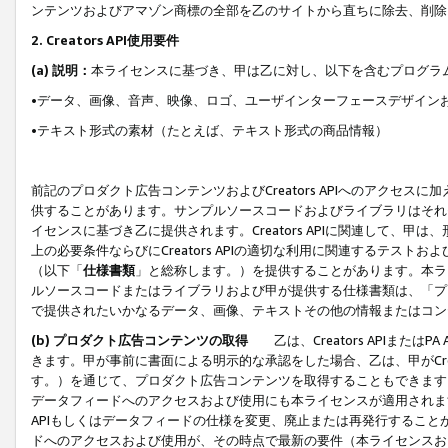
ンテンツおよびアマゾン商標の全部を乙のサイトから直ちに除去、削除
2. Creators API使用要件
(a) 説明：
本ライセンスに基づき、甲は乙に対し、以下を含むプログラ
•データ、画像、音声、映像、ロゴ、ユーザインターフェースデザイン
•テキスト形式の素材（たとえば、テキスト形式の商品情報）
前記のプロダクト広告コンテンツおよびCreators APIへのアクセスに
供することがあります。サンプルソースコードおよびライブラリはそれ
イセンスに基づき乙に提供されます。Creators APIに関連して
上の必要条件ならびにCreators APIの適切な利用に関連するテ
（以下「
仕様書類
」と総称します。）を提供することがあります。本ラ
ルソースコードまたはライブラリおよび甲が提供する仕様書類は、「プ
で提供されたいかなるデータ、画像、テキストその他の情報またはコン
(b) プロダクト広告コンテンツの取得
乙は、Creators APIま
きます。甲が事前に書面による明示的な承認をした場合、乙は、甲がCreator
す。）を通じて、プロダクト広告コンテンツを取得することもできます
データフィードへのアクセスおよび使用にも本ライセンスが適用されます。乙は
APIもしくはデータフィードの仕様を変更、廃止または再発行することがで
ドへのアクセスおよび使用が、その時点で最新の要件（本ライセンスお