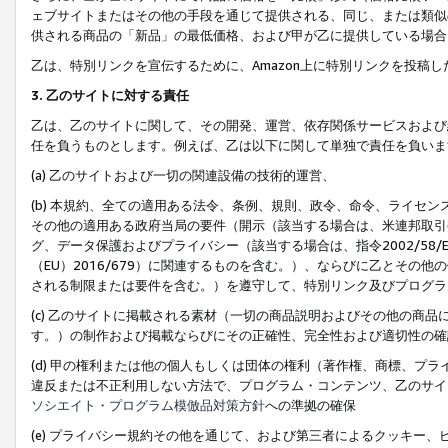
ェブサイトまたはその他の手段を通じて提供される、同じ、または類似
供される商品の「新品」の最低価格、および甲が乙に提供している場合
乙は、特別リンクを宣伝するために、Amazon上に特別リンクを投稿し
3. 乙のサイトに対する責任
乙は、乙のサイトに関して、その開発、運営、依存関係サービスおよび
任を負うものとします。例えば、乙は以下に関して単独で責任を負いま
(a) 乙のサイトおよび一切の関連設備の技術的運営、
(b) 本規約、全ての適用ある法令、条例、規則、政令、命令、ライセ
その他の適用ある政府当局の要件（開示（該当する場合は、米連邦取引
グ、データ保護およびプライバシー（該当する場合は、指令2002/58
（EU）2016/679）に関連するものを含む。）、ならびに乙とそ
される制限または要件を含む。）を遵守して、特別リンク及びプログラ
(c) 乙のサイトに掲載される素材（一切の商品説明およびその他の商
す。）の制作および掲載ならびにその正確性、完全性および適切性の確
(d) 甲の権利または他の個人もしくは団体の権利（著作権、商標、プ
違反または不正利用しない方法で、プログラム・コンテンツ、乙のサイ
ソシエイト・プログラム模倣品対策方針
への準拠の確保
(e) プライバシー規約その他を通じて、および第三者によるクッキー