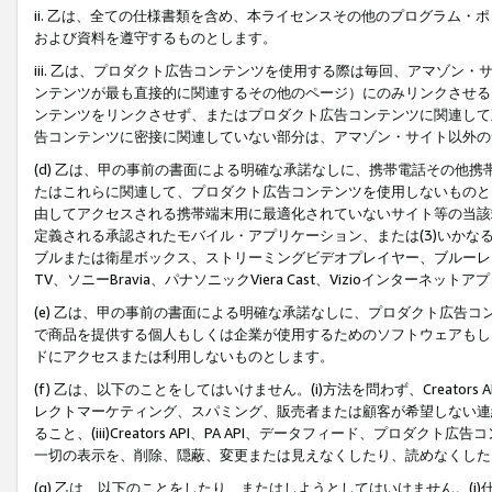
ii. 乙は、全ての仕様書類を含め、本ライセンスその他のプログラム
および資料を遵守するものとします。
iii. 乙は、プロダクト広告コンテンツを使用する際は毎回、アマゾ
ンテンツが最も直接的に関連するその他のページ）にのみリンクさせる
ンテンツをリンクさせず、またはプロダクト広告コンテンツに関連して
告コンテンツに密接に関連していない部分は、アマゾン・サイト以外の
(d) 乙は、甲の事前の書面による明確な承諾なしに、携帯電話その他
たはこれらに関連して、プロダクト広告コンテンツを使用しないものと
由してアクセスされる携帯端末用に最適化されていないサイト等の当該端
定義される承認されたモバイル・アプリケーション、または(3)いか
ブルまたは衛星ボックス、ストリーミングビデオプレイヤー、ブルーレイ
TV、ソニーBravia、パナソニックViera Cast、Vizioインター
(e) 乙は、甲の事前の書面による明確な承諾なしに、プロダクト広告
で商品を提供する個人もしくは企業が使用するためのソフトウェアもしくはその
ドにアクセスまたは利用しないものとします。
(f) 乙は、以下のことをしてはいけません。(i)方法を問わず、Creator
レクトマーケティング、スパミング、販売者または顧客が希望しない連
ること、(iii)Creators API、PA API、データフィード、プ
一切の表示を、削除、隠蔽、変更または見えなくしたり、読めなくした
(g) 乙は、以下のことをしたり、またはしようとしてはいけません。(