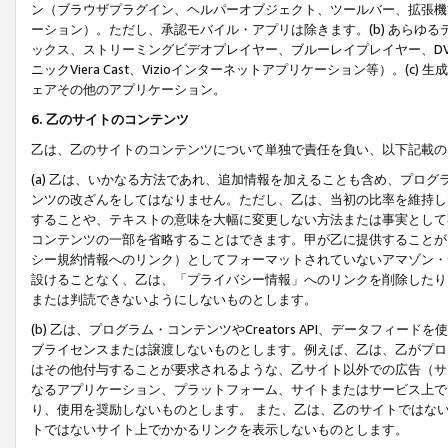
ン（ブラウザプラグイン、ヘルパーオブジェクト、ツールバー、拡張機
ーション）。ただし、承認モバイル・アプリは除きます。(b) あらゆ
ックス、ストリーミングビデオプレイヤー、ブルーレイプレイヤー、DVDプ
ニックViera Cast、Vizioインターネットアプリケーション等）。(
ェアその他のアプリケーション。
6. 乙のサイトのコンテンツ
乙は、乙のサイトのコンテンツについて単独で責任を負い、以下記載の
(a) 乙は、いかなる方法であれ、追加情報を加えることも含め、プロ
ンツの改ざんをしてはなりません。ただし、乙は、当初の比率を維持し
することや、テキストの意味を大幅に変更しない方法または事実として
コンテンツの一部を省略することはできます。甲が乙に提供することが
シー規約情報へのリンク）としてフォーマットされていないアマゾン・
設けることなく、乙は、「プライバシー情報」へのリンクを削除したり
または判読できないようにしないものとします。
(b) 乙は、プログラム・コンテンツやCreators API、データフ
ブライセンスまたは譲渡しないものとします。例えば、乙は、乙がプロ
はその他付与することが要求されるような、乙サイト以外での広告（サ
なるアプリケーション、プラットフォーム、サイトまたはサービス上で
り、使用を奨励しないものとします。 また、乙は、乙のサイトではな
トではないサイト上でかかるリンクを表示しないものとします。