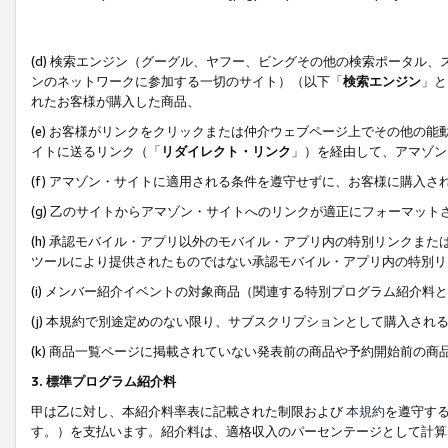
(d) 検索エンジン（グーグル、ヤフー、ビングその他の検索ポータル
ンのネットワークに参加する一切のサイト）（以下「
検索エンジン
」と
れたお客様が購入した商品、
(e) お客様がリンクをクリックまたは仲介ウェブページ上でその他の
イトに送るリンク（「
リダイレクト・リンク
」）を経由して、アマゾン
(f) アマゾン・サイトに適用される条件を遵守せずに、お客様に購入さ
(g) 乙のサイトからアマゾン・サイトへのリンクが適正にフォーマッ
(h) 承認モバイル・アプリ以外のモバイル・アプリ内の特別リンクまたはC
ツールにより提供されたものではない承認モバイル・アプリ内の特別リ
(i) メンバー紹介イベントの対象商品（関連する特別プログラム紹介料と
(j) 本規約で別途定めのない限り、サブスクリプションとして購入され
(k) 商品一覧ページに掲載されていない発表前の商品や予約開始前の商
3. 標準プログラム紹介料
甲は乙に対し、本紹介料率表に記載された制限および
本規約
を遵守す
す。）を支払います。紹介料は、適格収入のパーセンテージとして計算