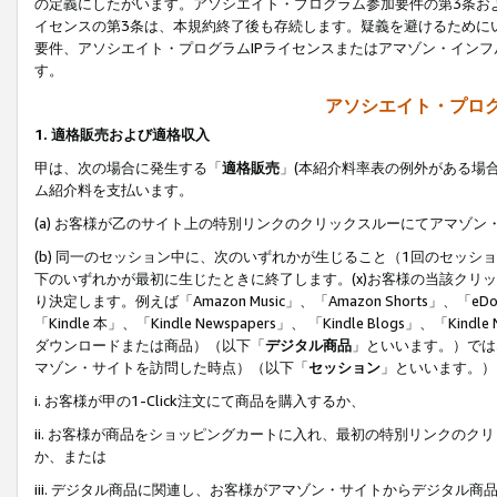
の定義にしたがいます。アソシエイト・プログラム参加要件の第3条お
イセンスの第3条は、本規約終了後も存続します。疑義を避けるためにい
要件、アソシエイト・プログラムIPライセンスまたはアマゾン・イン
す。
アソシエイト・プログ
1. 適格販売および適格収入
甲は、次の場合に発生する「
適格販売
」(本紹介料率表の例外がある場
ム紹介料を支払います。
(a) お客様が乙のサイト上の特別リンクのクリックスルーにてアマゾン
(b) 同一のセッション中に、次のいずれかが生じること（1回のセッ
下のいずれかが最初に生じたときに終了します。(x)お客様の当該クリッ
り決定します。例えば「Amazon Music」、「Amazon Shorts」、「eDo
「Kindle 本」、「Kindle Newspapers」、 「Kindle Blogs」、「
ダウンロードまたは商品）（以下「
デジタル商品
」といいます。）では
マゾン・サイトを訪問した時点）（以下「
セッション
」といいます。）
i. お客様が甲の1-Click注文にて商品を購入するか、
ii. お客様が商品をショッピングカートに入れ、最初の特別リンクの
か、または
iii. デジタル商品に関連し、お客様がアマゾン・サイトからデジタ