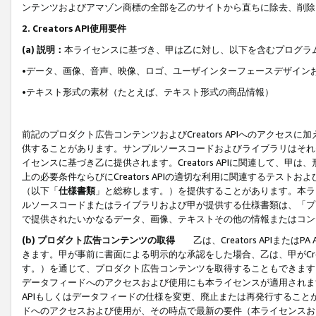
ンテンツおよびアマゾン商標の全部を乙のサイトから直ちに除去、削除
2. Creators API使用要件
(a) 説明：
本ライセンスに基づき、甲は乙に対し、以下を含むプログラ
•データ、画像、音声、映像、ロゴ、ユーザインターフェースデザイン
•テキスト形式の素材（たとえば、テキスト形式の商品情報）
前記のプロダクト広告コンテンツおよびCreators APIへのアクセスに
供することがあります。サンプルソースコードおよびライブラリはそれ
イセンスに基づき乙に提供されます。Creators APIに関連して
上の必要条件ならびにCreators APIの適切な利用に関連するテ
（以下「
仕様書類
」と総称します。）を提供することがあります。本ラ
ルソースコードまたはライブラリおよび甲が提供する仕様書類は、「プ
で提供されたいかなるデータ、画像、テキストその他の情報またはコン
(b) プロダクト広告コンテンツの取得
乙は、Creators APIま
きます。甲が事前に書面による明示的な承認をした場合、乙は、甲がCreator
す。）を通じて、プロダクト広告コンテンツを取得することもできます
データフィードへのアクセスおよび使用にも本ライセンスが適用されます。乙は
APIもしくはデータフィードの仕様を変更、廃止または再発行することがで
ドへのアクセスおよび使用が、その時点で最新の要件（本ライセンスお