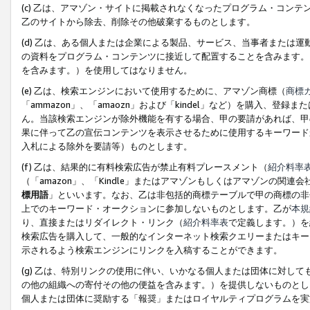
(c) 乙は、アマゾン・サイトに掲載されなくなったプログラム・コン
乙のサイトから除去、削除その他破棄するものとします。
(d) 乙は、ある個人または企業による製品、サービス、当事者または
の資料をプログラム・コンテンツに接近して配置することを含みます。
を含みます。）を使用してはなりません。
(e) 乙は、検索エンジンにおいて使用するために、アマゾン商標（
商標
「ammazon」、「amaozn」および「kindel」など）を購入
ん。当該検索エンジンが除外機能を有する場合、甲の要請があれば、甲
果に伴って乙の宣伝コンテンツを表示させるために使用するキーワード
入札による除外を要請等）ものとします。
(f) 乙は、結果的に有料検索広告が禁止有料プレースメント（
紹介料率
（「amazon」、「Kindle」またはアマゾンもしくはアマゾンの
標用語
」といいます。なお、乙は非包括的商標テーブルで甲の商標の非
上でのキーワード・オークションに参加しないものとします。乙が
本規
り、直接またはリダイレクト・リンク（
紹介料率表
で定義します。）を
検索広告を購入して、一般的なインターネット検索クエリーまたはキー
示されるよう検索エンジンにリンクを入稿することができます。
(g) 乙は、特別リンクの使用に伴い、いかなる個人または団体に対し
の他の組織への寄付その他の便益を含みます。）を提供しないものとし
個人または団体に奨励する「報奨」またはロイヤルティプログラムを実