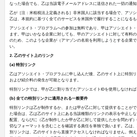
なった場合でも、乙は当該電子メールアドレスに送信された一切の通知
乙が［注：米租税法上定義される］非米国人に該当する場合で、アソシ
乙は、本規約に基づく全てのサービスを米国外で履行することになるも
アソシエイト・プログラムへの参加は無料であり、甲はアソシエイト・
ます。甲はいかなる企業に対しても、甲のアソシエイトに対して有料の
のため、このような企業が（アマゾンの名前を利用しようとする企業で
い。
2. 乙のサイト上のリンク
(a) 特別リンク
乙はアソシエイト・プログラムに申し込んだ後、乙のサイト上に特別リ
および紹介料の発生が可能となります。
特別リンクでは、甲が乙に割り当てたアソシエイトIDを使用しなけれ
(b) 全ての特別リンクに適用される一般要件
特別リンクは乙が制作するか、または甲が乙に対して提供することがで
た場合は、乙は乙のサイト上にある当該種類のリンクの表示を中止しな
配置、ならびに（乙が制作したか甲が乙に対して提供したかを問わず）
切なフォーマットを含むことを確認する責任を単独で負います。乙は、
別リンクは、乙のサイトから直接アクセスしなければなりません。例えば、