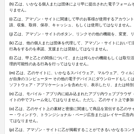
(h) 乙は、いかなる個人または団体により甲に提出された電子フォー
りません。
(i) 乙は、アマゾン・サイトに関連して甲のお客様が使用するアカウ
請、収集、取得、保存、キャッシュ、もしくは使用してはなりません。
(j) 乙は、アマゾン・サイトのボタン、リンクその他の機能を、変更
(k) 乙は、他の個人または団体を代理して、アマゾン・サイトにおい
行為をするのを承認、支援または奨励してはなりません。
(l) 乙は、甲と乙との関係について、または何らかの機能もしくは取
理的可能性のある行為を行ってはなりません。
(m) 乙は、乙のサイトに、いかなるスパイウェア、マルウェア、ウィ
が自身のコンピューター その他の電子デバイスにダウンロードもしく
ソフトウェア・アプリケーションを含めたり、表示したり、または特別
(n) 乙は、モバイル・アプリ内に組み込まれたアプリ内ウェブブラウザ
イトの中でフレーム化してはなりません。ただし、乙のサイト上で参加
(o) 乙は、乙のサイト上の素材と密接に関連して商品を宣伝する乙の
ー・ウィンドウ、トランジショナル・ページ広告またはレイヤー広告内
てはなりません。
(p) 乙は、アマゾン・サイトに乙が掲載することができるいかなるコ