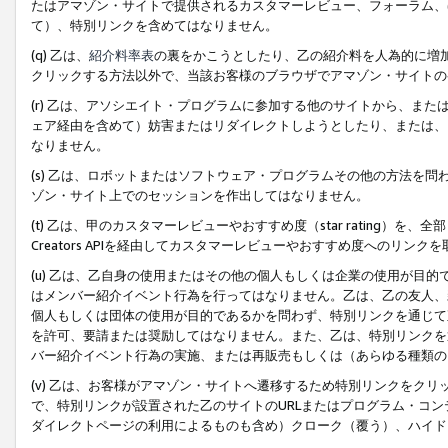
たはアマゾン・サイトで提供されるカスタマーレビュー、フォーラム、
て）、特別リンクを含めてはなりません。
(q) 乙は、
紹介料率表
の裏をかこうとしたり、乙の紹介料を人為的に増
クリックする方法以外で、当該お客様のブラウザでアマゾン・サイトの
(r) 乙は、アソシエイト・プログラムに参加する他のサイトから、ま
ェア経由を含めて）妨害またはリダイレクトしようとしたり、または、
なりません。
(s) 乙は、ロボットまたはソフトウェア・プログラムその他の方法を
ゾン・サイト上でのセッションを作出してはなりません。
(t) 乙は、甲のカスタマーレビューやおすすめ度（star rating
Creators APIを経由してカスタマーレビューやおすすめ度へのリンク
(u) 乙は、乙自身の使用またはその他の個人もしくは企業の使用が目
はメンバー紹介イベント行為を行ってはなりません。乙は、乙の友人、
個人もしくは団体の使用が目的であるかを問わず、特別リンクを通じて
を許可、要請または奨励してはなりません。また、乙は、特別リンクを
バー紹介イベント行為の実施、または再販売もしくは（あらゆる種類の
(v) 乙は、お客様がアマゾン・サイトへ遷移するため特別リンクをク
で、特別リンクが設置された乙のサイトのURLまたはプログラム・コ
ダイレクトページの利用によるものも含め）クローク（覆う）、ハイド