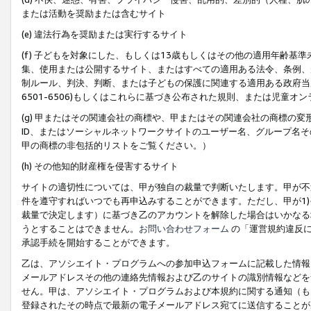
または活動を奨励または含むサイト
(e) 違法行為を奨励または実行するサイト
(f) 子どもを対象にした、もしくは13歳もしくはその他の適用年齢
集、使用または公開するサイト、またはすべての適用ある法令、条例、
制ルール、判決、判断、または子どもの保護に関連する適用ある政府当局の要
6501-6506)もしくはこれらに基づき公布された規則、または児童オ
(g) 甲またはその関連会社の商標や、甲またはその関連会社の商標の
ID、またはソーシャルネットワークサイトのユーザー名、グループ名
甲の商標の非包括的リストをご覧ください。）
(h) その他知的財産権を侵害するサイト
サイトの適切性については、甲が独自の裁量で判断いたします。甲が不
件を遵守すればいつでも再申込みすることができます。ただし、甲が1)
裁量で決定します）に基づき乙のアカウントを解除した場合はいかなる
うとすることはできません。
お問い合わせフォーム
の「運営規約違反に
承認手続を開始することができます。
乙は、アソシエイト・プログラムへの参加申込フォームに記載した情報
メールアドレスその他の連絡先情報および乙のサイトの識別情報などを
せん。甲は、アソシエイト・プログラムおよび本規約に関する通知（も
登録されたその時点で最新の電子メールアドレス宛てに送信することが