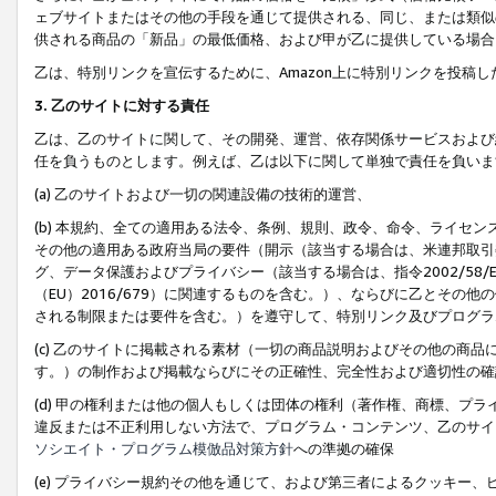
ェブサイトまたはその他の手段を通じて提供される、同じ、または類似
供される商品の「新品」の最低価格、および甲が乙に提供している場合
乙は、特別リンクを宣伝するために、Amazon上に特別リンクを投稿し
3. 乙のサイトに対する責任
乙は、乙のサイトに関して、その開発、運営、依存関係サービスおよび
任を負うものとします。例えば、乙は以下に関して単独で責任を負いま
(a) 乙のサイトおよび一切の関連設備の技術的運営、
(b) 本規約、全ての適用ある法令、条例、規則、政令、命令、ライセ
その他の適用ある政府当局の要件（開示（該当する場合は、米連邦取引
グ、データ保護およびプライバシー（該当する場合は、指令2002/58
（EU）2016/679）に関連するものを含む。）、ならびに乙とそ
される制限または要件を含む。）を遵守して、特別リンク及びプログラ
(c) 乙のサイトに掲載される素材（一切の商品説明およびその他の商
す。）の制作および掲載ならびにその正確性、完全性および適切性の確
(d) 甲の権利または他の個人もしくは団体の権利（著作権、商標、プ
違反または不正利用しない方法で、プログラム・コンテンツ、乙のサイ
ソシエイト・プログラム模倣品対策方針
への準拠の確保
(e) プライバシー規約その他を通じて、および第三者によるクッキー