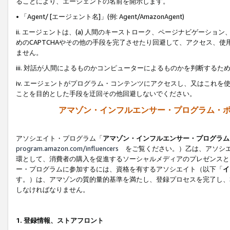
ることにより、エージェントの名前を開示します。
• 「Agent/ [エージェント名]」(例: Agent/AmazonAgent)
ii. エージェントは、(a) 人間のキーストローク、ページナビゲーシ
めのCAPTCHAやその他の手段を完了させたり回避して、アクセス、
ません。
iii. 対話が人間によるものかコンピューターによるものかを判断する
iv. エージェントがプログラム・コンテンツにアクセスし、又はこれ
ことを目的とした手段を迂回その他回避しないでください。
アマゾン・インフルエンサー・プログラム・
アソシエイト・プログラム「
アマゾン・インフルエンサー・プログラム
program.amazon.com/influencers
をご覧ください。）乙は、アソシエ
環として、消費者の購入を促進するソーシャルメディアのプレゼンスと
ー・プログラムに参加するには、資格を有するアソシエイト（以下「
イ
す。）は、アマゾンの質的量的基準を満たし、登録プロセスを完了し、
しなければなりません。
1.
登録情報、ストアフロント