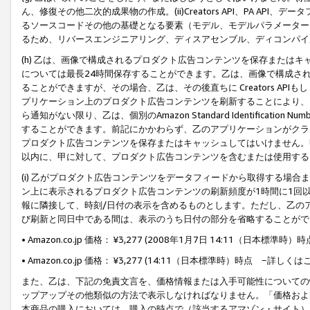
ん、修復その他二次的成果物の作成。(ii)Creators API、PA 
るソースコードその他の基礎となる要素（モデル、モデルパラメーター
るため、リバースエンジニアリング、ディスアセンブル、ディコンパイ
(h) 乙は、画像で構成されるプロダクト広告コンテンツを保存または
については最長24時間保存することができます。乙は、画像で構成さ
ることができますが、その場合、乙は、その後直ちに Creators AP
プリケーション上のプロダクト広告コンテンツを刷新することにより、
ら通知がない限り、乙は、個別のAmazon Standard Identification Nu
することができます。前記にかかわらず、乙のアプリケーションがクラ
プロダクト広告コンテンツを保存またはキャッシュしてはいけません。
以内に、甲に対して、プロダクト広告コンテンツを含むまたは使用する
(i) 乙がプロダクト広告コンテンツをデータフィードから取得する場合または
ン上に表示されるプロダクト広告コンテンツの刷新頻度が1時間に1回
報に隣接して、時刻/日付の表示を含めるものとします。ただし、乙の
び刷新と同日中である間は、表示のうち日付の部分を省略することがで
• Amazon.co.jp 価格： ¥3,277 (2008年1月7日 14:11（日本標準
• Amazon.co.jp 価格： ¥3,277 (14:11（日本標準時）時点 −詳しくは
また、乙は、下記の免責文言を、価格情報または入手可能性についての
ップアップその他類似の方法で表示しなければなりません。「価格およ
本商品の購入においては、購入の時点で（該当するアマゾン・サイト）