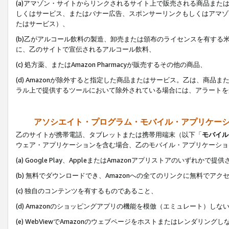
(a)アマゾン・サイトからリンクされるサイト上で販売される商品またはサ
しくはサービス、またはバナー広告、スポンサーリンクもしくはアマゾ
たはサービス）、
(b)乙がアルコール飲料の製造、卸売または頒布のライセンスを有す
に、乙のサイトで宣伝されるアルコール飲料、
(c) 処方薬、またはAmazon Pharmacyが販売するその他の商品、
(d) Amazonが除外すると指定した商品またはサービス。乙は、商品また
ラル上で提供するツールにおいて除外されている場合には、アラートを
アソシエイト・プログラム・モバイル・アプリケー
乙のサイトが携帯電話、タブレットまたは携帯用端末（以下「
モバイル
ウェア・アプリケーションを含む場合、乙のモバイル・アプリケーショ
(a) Google Play、AppleまたはAmazonアプリストアのいずれかで
(b) 無料でダウンロードでき、Amazonへの全てのリンクに無料でアク
(c) 独自のコンテンツを有するものであること、
(d) Amazonのショッピングアプリの機能を模倣（エミュレート）しな
(e) WebViewでAmazonのウェブページをホストまたはレンダリング