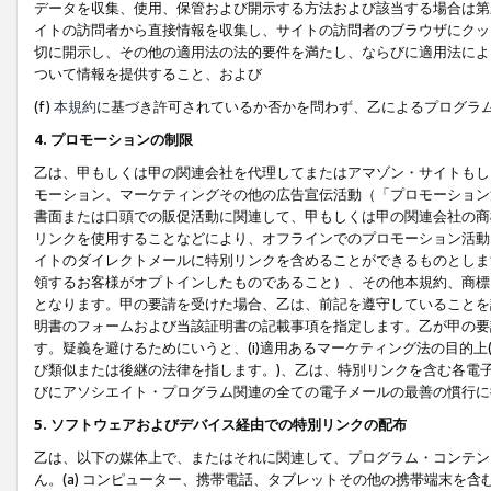
データを収集、使用、保管および開示する方法および該当する場合は第
イトの訪問者から直接情報を収集し、サイトの訪問者のブラウザにクッ
切に開示し、その他の適用法の法的要件を満たし、ならびに適用法によ
ついて情報を提供すること、および
(f)
本規約
に基づき許可されているか否かを問わず、乙によるプログラ
4. プロモーションの制限
乙は、甲もしくは甲の関連会社を代理してまたはアマゾン・サイトもし
モーション、マーケティングその他の広告宣伝活動（「プロモーション
書面または口頭での販促活動に関連して、甲もしくは甲の関連会社の商
リンクを使用することなどにより、オフラインでのプロモーション活動
イトのダイレクトメールに特別リンクを含めることができるものとしま
領するお客様がオプトインしたものであること）、その他本規約、商標
となります。甲の要請を受けた場合、乙は、前記を遵守していることを
明書のフォームおよび当該証明書の記載事項を指定します。乙が甲の要
す。疑義を避けるためにいうと、(i)適用あるマーケティング法の目的上(例
び類似または後継の法律を指します。)、乙は、特別リンクを含む各電子
びにアソシエイト・プログラム関連の全ての電子メールの最善の慣行に
5. ソフトウェアおよびデバイス経由での特別リンクの配布
乙は、以下の媒体上で、またはそれに関連して、プログラム・コンテン
ん。(a) コンピューター、携帯電話、タブレットその他の携帯端末を