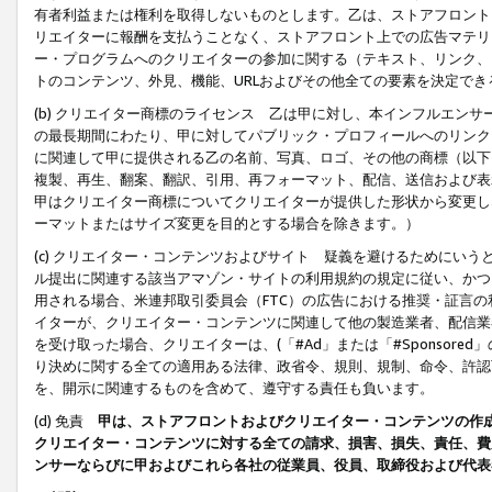
有者利益または権利を取得しないものとします。乙は、ストアフロントに
リエイターに報酬を支払うことなく、ストアフロント上での広告マテリア
ー・プログラムへのクリエイターの参加に関する（テキスト、リンク、
トのコンテンツ、外見、機能、URLおよびその他全ての要素を決定で
(b) クリエイター商標のライセンス 乙は甲に対し、本インフルエン
の最長期間にわたり、甲に対してパブリック・プロフィールへのリンク
に関連して甲に提供される乙の名前、写真、ロゴ、その他の商標（以下
複製、再生、翻案、翻訳、引用、再フォーマット、配信、送信および表
甲はクリエイター商標についてクリエイターが提供した形状から変更し
ーマットまたはサイズ変更を目的とする場合を除きます。）
(c) クリエイター・コンテンツおよびサイト 疑義を避けるためにい
ル提出に関連する該当アマゾン・サイトの利用規約の規定に従い、かつ、
用される場合、米連邦取引委員会（FTC）の広告における推奨・証言
イターが、クリエイター・コンテンツに関連して他の製造業者、配信業
を受け取った場合、クリエイターは、(「#Ad」または「#Sponsor
り決めに関する全ての適用ある法律、政省令、規則、規制、命令、許認
を、開示に関連するものを含めて、遵守する責任も負います。
(d) 免責
甲は、ストアフロントおよびクリエイター・コンテンツの作
クリエイター・コンテンツに対する全ての請求、損害、損失、責任、費
ンサーならびに甲およびこれら各社の従業員、役員、取締役および代表