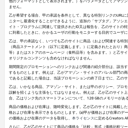
他のフォーマットとして表示されます。）をパラメータとしてアマゾン
ません。
乙が希望する場合、甲の承認を条件として、異なる特別リンクのURL
ニターし最適化することができるように、追加の「サブタグ」アソシエ
イト・プログラムに関連して提供されたID又は報告を、乙のサイトの
に到着したときに、かかるユーザの行動をモニターする目的でユーザに
乙は、甲の承認なく、いつでも乙のサイトに商品（および関連する特別
（商品ステートメント（以下に定義します。）に定義されたとおり）商
等）またはストアのホームページ（食料品等）を含みます。）と乙サイ
オリジナルコンテンツも含めなければなりません。
期間限定のプロモーションへのリンクおよび関連の紹介部分は、該当す
するものとします。例えば、乙がアマゾン・サイトのアパレル部門の商
であると記載した場合は、当該プロモーションの終了日までに、乙のサ
乙は、いかなる商品、アマゾン・サイト、または甲のポリシー、プロモ
誤解を招くような主張をしてはなりません。例えば、乙が乙のサイト上に
合、乙はリンク先のスマートフォンについて、128 GBのメモリーが
商品の価格および在庫は、随時変化します。乙が乙のサイトに掲載した
格および在庫を表示できるものとします。(a)甲が価格および在庫のデータを
の価格および在庫のデータを取得し、
本ライセンス
に定めるCreator
さらに、乙が乙のサイトにて商品の価格を「比較」形式（価格比較ツー