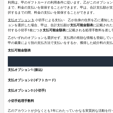
利用は、甲のギフトカードの利用条件に従います。乙がこのオプション
まで、料金の支払いを留保することができます。甲は、合計支払額が支
択するまでの間、料金の支払いを留保することができます。
支払オプション 3:
小切手による支払い 乙が自身の住所を乙に通知し
ョンを選択した場合、甲は、合計支払額が
支払可能金額表
に記載された
付する小切手1枚につき
支払可能金額表
に記載される処理手数料を差し
乙がいずれのオプションも選択せず、支払用の有効な情報も登録してい
甲の裁量により別の支払方法で支払いをするか、獲得した紹介料の支払
支払可能金額表
支払オプション1 (振込)
支払オプション2 (ギフトカード)
支払オプション3 (小切手)
小切手処理手数料
乙のアカウントが少なくとも1年にわたっていかなる実質的な活動を行