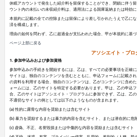
休眠アカウントで発生した紹介料を留保することができ、閉鎖に伴う留
ウント内の未払いの未収紹介料は、適用法による国庫返納または時効に
本規約に記載の全ての控除または留保により差し引かれたうえで乙にな
済を構成します。
理由の如何を問わず、乙に超過金が支払われた場合、甲が本規約に基づ
ページ上部に戻る
アソシエイト・プロ
1. 参加申込みおよび参加資格
参加申込みの手続きを開始するには、乙は、すべての必要事項を正確に
サイトは、独自のコンテンツを含むとともに、申込フォームに記載され
の資料を利用する場合、独自のコンテンツは、乙がコンテンツに含めた
ォームには、乙のサイトを特定する必要があります。甲は、乙の申込フ
合、乙のサイトはアソシエイト・プログラムに参加できず、乙は、乙の
不適切なサイトの例としては以下のようなものが含まれます。
(a) 性的に露骨な内容を奨励または含むサイト
(b) 暴力を奨励するまたは暴力的内容を含むサイト、または潜在的に
(c) 虚偽、不正、名誉毀損または中傷的な内容を奨励または含むサイト
(d) 不快、迷惑、有害、プライバシー侵害、乱用的、差別的（人種、