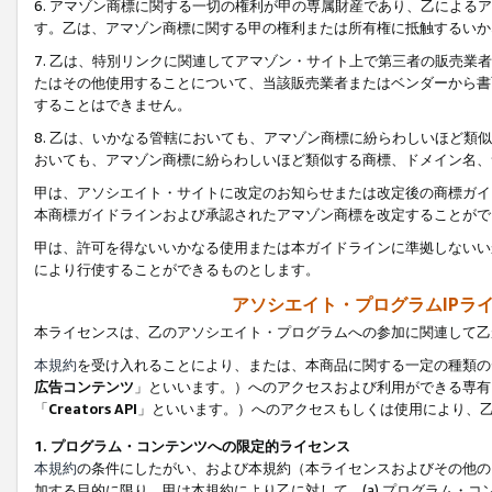
6. アマゾン商標に関する一切の権利が甲の専属財産であり、乙によ
す。乙は、アマゾン商標に関する甲の権利または所有権に抵触するいか
7. 乙は、特別リンクに関連してアマゾン・サイト上で第三者の販売
たはその他使用することについて、当該販売業者またはベンダーから書
することはできません。
8. 乙は、いかなる管轄においても、アマゾン商標に紛らわしいほど
おいても、アマゾン商標に紛らわしいほど類似する商標、ドメイン名、
甲は、アソシエイト・サイトに改定のお知らせまたは改定後の商標ガイ
本商標ガイドラインおよび承認されたアマゾン商標を改定することがで
甲は、許可を得ないいかなる使用または本ガイドラインに準拠しないい
により行使することができるものとします。
アソシエイト・プログラムIPラ
本ライセンスは、乙のアソシエイト・プログラムへの参加に関連して乙
本規約
を受け入れることにより、または、本商品に関する一定の種類の
広告コンテンツ
」といいます。）へのアクセスおよび利用ができる専有
「
Creators API
」といいます。）へのアクセスもしくは使用により、
1. プログラム・コンテンツへの限定的ライセンス
本規約
の条件にしたがい、および本規約（本ライセンスおよびその他の
加する目的に限り、甲は本規約により乙に対して、(a) プログラム・コ