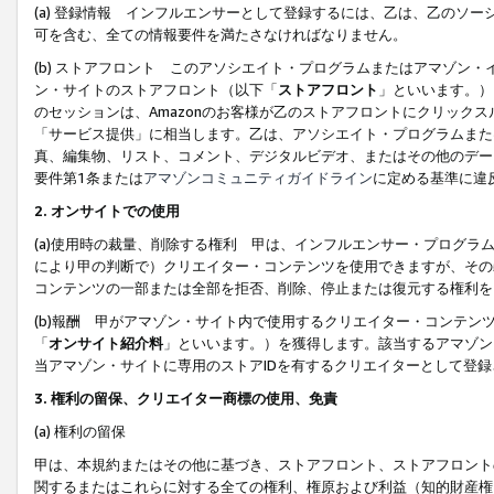
(a) 登録情報 インフルエンサーとして登録するには、乙は、乙のソ
可を含む、全ての情報要件を満たさなければなりません。
(b) ストアフロント このアソシエイト・プログラムまたはアマゾン
ン・サイトのストアフロント（以下「
ストアフロント
」といいます。）
のセッションは、Amazonのお客様が乙のストアフロントにクリック
「サービス提供」に相当します。乙は、アソシエイト・プログラムまた
真、編集物、リスト、コメント、デジタルビデオ、またはその他のデー
要件第1条または
アマゾンコミュニティガイドライン
に定める基準に違
2.
オンサイトでの使用
(a)使用時の裁量、削除する権利 甲は、インフルエンサー・プログラ
により甲の判断で）クリエイター・コンテンツを使用できますが、その
コンテンツの一部または全部を拒否、削除、停止または復元する権利を
(b)報酬 甲がアマゾン・サイト内で使用するクリエイター・コンテン
「
オンサイト紹介料
」といいます。）を獲得します。該当するアマゾン
当アマゾン・サイトに専用のストアIDを有するクリエイターとして登
3.
権利の留保、クリエイター商標の使用、免責
(a) 権利の留保
甲は、本規約またはその他に基づき、ストアフロント、ストアフロント
関するまたはこれらに対する全ての権利、権原および利益（知的財産権