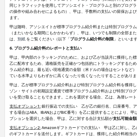
同じトラフィックを使用してアソシエイト・プログラムと別のプログラ
の操作や組み合わせによるもの）、甲は、手数料の支払いの留保および
ます。
甲は随時、アソシエイトが標準プログラム紹介料または特別プログラム
（またいかなる期間にもかかわらず）、甲は、いつでも制限の全部また
は、
別紙
をご覧ください（以下「
プログラム紹介料の制限
」といいま
6. プログラム紹介料のレポートと支払い
甲は、甲内部のトラッキングのために、および乙が当該月に獲得した標
乙に配布するため、適格販売を正確かつ包括的にトラッキングするため
ラム紹介料は、最も近い現地通貨の金額（米ドルの場合はセントなど）
ている水準よりもわずかに高くなったり低くなったりすることがありま
甲は、乙が標準プログラム紹介料および特別プログラム紹介料を獲得し
ゾン・サイトの初期設定通貨で標準プログラム紹介料および特別プログ
いを受け取ることもできます。これを選択する場合、乙は、為替レート
支払オプション1:
銀行振込での支払い 乙が乙の銀行名、口座番号、ア
する場合はABA、IBANおよびBIC番号）を乙に提供することにより
プションを選択した場合、甲は、乙に対する合計支払額が
支払可能金額
支払オプション2:
Amazonギフトカードでの支払い 甲は乙に対し、
のギフトカードを送付します。ギフトカードは、獲得した紹介料相当の