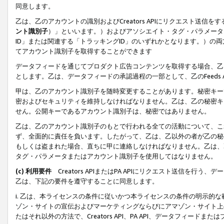
同意します。
乙は、乙のアカウントの識別およびCreators APIにリクエスト送
ント識別子
）」といいます。）およびアソシエイト・タグ・パラメータ（
ID」または関連する「トラッキングID」のいずれかとなります。）の両方
てアカウント識別子を取得することができます
データフィードを通じてプロダクト広告コンテンツを取得する場合、乙は、Cre
とします。乙は、データフィードの承認過程の一部として、乙のFeeds
甲は、乙のアカウント識別子を随時変更することがあります。秘密キー
密およびセキュリティを維持しなければなりません。乙は、乙の秘密キ
せん。公開キーであるアカウント識別子は、秘密ではありません。
乙は、乙のアカウント識別子のもとで行われる全ての活動について、こ
ず、全面的に責任を負います。したがって、乙は、乙以外の者が乙の秘
もしくは盗まれた場合、直ちに甲に連絡しなければなりません。乙は、
タグ・パラメータまたはアカウント識別子を使用してはなりません。
(c) 利用要件
Creators APIまたはPA APIにリクエスト送信を
乙は、下記の要件を遵守することに同意します。
i. 乙は、本ライセンスの条件に従いかつ本ライセンスの条件の明示的
ゾン・サイトの宣伝およびマーケティングならびにアマゾン・サイト上
たはそれ以外の方法で、Creators API、PA API、データフィー