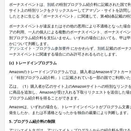
ボーナスイベントは、
別紙
の特別プログラム紹介料に記載された国で利
サイト上の特別リンクをクリックスルーしてアマゾン・サイトを訪問した
したときに生じる「ボーナスイベント」に関連して、第4(b)条記載の
ボーナスイベントが違反またはその他の悪用により不適格となった場合
アの利用、一人の個人による複数のボーナスイベント、ボーナスイベン
別プログラム紹介料を支払いません。いずれの場合においても、甲は甲
かについて判断します。
アソシエイト・プログラム参加要件
にかかわらず、
別紙
記載のボーナ
ーナスイベントに関連する場合にのみ許可されるものとします。
(c) トレードインプログラム
Amazonのトレードインプログラムでは、購入者はAmazonギフト
（「特別プログラム紹介料」）に記載されている一部の国でご利用いた
乙は、（1）購入者が乙のサイト上のAmazonサイトへの特別なリン
に商品を追加し、Amazonが受け入れる下取りリクエストを送信した場
プログラム紹介料を得ることができます。
Amazonは、いずれの場合も、トレードインイベントがプログラム文書
発生したか、または不適格となったかを独自の裁量により判断します。
5. プログラム紹介料の制限
アソシエイトタグは、アソシエイト・プログラムからの紹介料を受ける