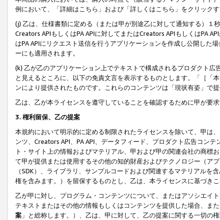
例において、「詳細はこちら」および「詳しくはこちら」をクリックす
(j) 乙は、仕様書類に定める（または甲が別途乙に対して通知する）
Creators APIもしくはPA APIに対してまたはCreators APIもしく
はPA APIにリクエスト送信を行うアプリケーションを作成し公開し
ーにも適用されます。
(k) 乙が乙のアプリケーション上でテキストで構成されるプロダクト
と見えるところに、以下の免責文言を表示するものとします。「［「本
ンにより提供されたものです。これらのコンテンツは「現状有姿」で提
乙は、乙が本ライセンスを遵守していることを確認するために甲が要求
3. 権利留保、乙の提案
本規約において明示的に定める制限されたライセンスを除いて、甲は、
ンツ、Creators API、PA API、データフィード、プロダクト
ト・サイト上の情報およびマテリアル、甲および甲の関連会社の商標お
て甲が提供または使用するその他の知的財産およびテクノロジー（アプ
（SDK）、ライブラリ、サンプルコードおよび関連するマテリアルを
権を含みます。）を留保するものとし、乙は、本ライセンスに基づきこ
乙が甲に対し、プログラム・コンテンツについて、またはアソシエイト
テキストまたはその他の情報もしくはコンテンツを提供した場合、また
案
」と総称します。）、乙は、甲に対して、乙の提案に関する一切の権