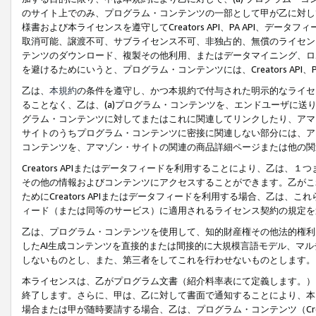
のサイト上でのみ、プログラム・コンテンツの一部として甲が乙に対し
様書および本ライセンスを遵守してCreators API、PA API、
取消可能、譲渡不可、サブライセンス不可、非独占的、無償のライセン
テンツのダウンロード、複製その他利用、またはデータマイニング、ロ
を避けるためにいうと、プログラム・コンテンツには、Creators AP
乙は、
本規約
の条件を遵守し、かつ本規約で付与された明示的なライセ
ることなく、乙は、(a)プログラム・コンテンツを、エンドユーザに
グラム・コンテンツに対してまたはこれに関連してリンクしたり、アマ
サイトのうちプログラム・コンテンツに密接に関連しない部分には、ア
コンテンツを、アマゾン・サイトの関連の商品詳細ページまたは他の関
Creators APIまたはデータフィードを利用することにより、乙は、
その他の情報およびコンテンツにアクセスすることができます。乙がこ
ためにCreators APIまたはデータフィードを利用する場合、乙は、こ
ィード（または同等のサービス）に適用されるライセンス契約の規定を
乙は、プログラム・コンテンツを使用して、知的財産権その他法的権利
したAI生成コンテンツを直接的または間接的に大規模言語モデル、マ
しないものとし、また、第三者をしてこれを行わせないものとします。
本ライセンスは、乙がプログラム文書（紹介料率表にて定義します。）
終了します。さらに、甲は、乙に対して書面で通知することにより、本
場合または甲が随時要請する場合、乙は、プログラム・コンテンツ（Cre