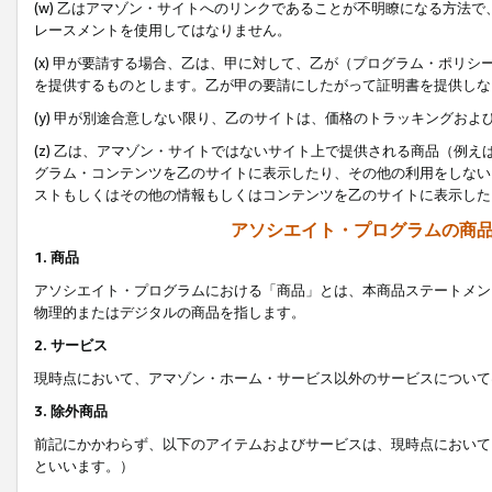
(w) 乙はアマゾン・サイトへのリンクであることが不明瞭になる方法
レースメントを使用してはなりません。
(x) 甲が要請する場合、乙は、甲に対して、乙が（プログラム・ポリ
を提供するものとします。乙が甲の要請にしたがって証明書を提供しな
(y) 甲が別途合意しない限り、乙のサイトは、価格のトラッキングお
(z) 乙は、アマゾン・サイトではないサイト上で提供される商品（例
グラム・コンテンツを乙のサイトに表示したり、その他の利用をしない
ストもしくはその他の情報もしくはコンテンツを乙のサイトに表示した
アソシエイト・プログラムの商
1. 商品
アソシエイト・プログラムにおける「商品」とは、本商品ステートメン
物理的またはデジタルの商品を指します。
2. サービス
現時点において、アマゾン・ホーム・サービス以外のサービスについて
3. 除外商品
前記にかかわらず、以下のアイテムおよびサービスは、現時点において
といいます。）