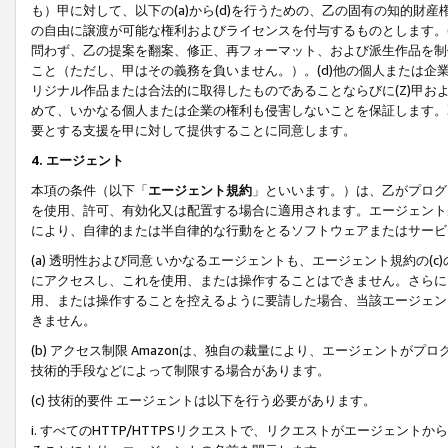
も）甲に対して、以下の(a)から(d)を行うための、乙の固有の知的
の自由に譲渡が可能な権利およびライセンスを付与するものとします。(
問わず、乙の提案を翻案、修正、再フォーマット、および派生作品を制
こと（ただし、甲はその義務を負いません。）。(d)他の個人または企
リジナル作品または合法的に取得したものであることならびに(Z)甲
めて、いかなる個人または企業の権利も侵害しないことを保証します。
要とする支援を甲に対して提供することに同意します。
4. エージェント
本項の条件（以下「
エージェント規約
」といいます。）は、乙がプログ
を使用、許可、有効化又は配置する場合に適用されます。エージェント
により、自律的または半自律的な行動をとるソフトウェアまたはサービ
(a) 透明性および同意 いかなるエージェントも、エージェント規約の
にアクセスし、これを使用、または操作することはできません。さらに、
用、または操作することを控えるように要請した場合、当該エージェン
きません。
(b) アクセス制限 Amazonは、独自の裁量により、エージェント
技術的手段などによって制限する場合があります。
(c) 技術的要件 エージェントは以下を行う必要があります。
i. すべてのHTTP/HTTPSリクエストで、リクエストがエージェ