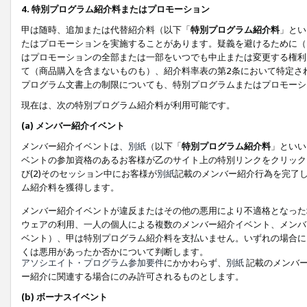
4. 特別プログラム紹介料またはプロモーション
甲は随時、追加または代替紹介料（以下「
特別プログラム紹介料
」とい
たはプロモーションを実施することがあります。疑義を避けるために（
はプロモーションの全部または一部をいつでも中止または変更する権利
て（商品購入を含まないものも）、紹介料率表の第2条において特定さ
プログラム文書上の制限についても、特別プログラムまたはプロモーシ
現在は、次の特別プログラム紹介料が利用可能です。
(a) メンバー紹介イベント
メンバー紹介イベントは、
別紙
（以下「
特別プログラム紹介料
」といい
ベントの参加資格のあるお客様が乙のサイト上の特別リンクをクリック
び(2)そのセッション中にお客様が
別紙
記載のメンバー紹介行為を完了
ム紹介料を獲得します。
メンバー紹介イベントが違反またはその他の悪用により不適格となった
ウェアの利用、一人の個人による複数のメンバー紹介イベント、メンバ
ベント）、甲は特別プログラム紹介料を支払いません。いずれの場合に
くは悪用があったか否かについて判断します。
アソシエイト・プログラム参加要件
にかかわらず、
別紙
記載のメンバー
ー紹介に関連する場合にのみ許可されるものとします。
(b) ボーナスイベント