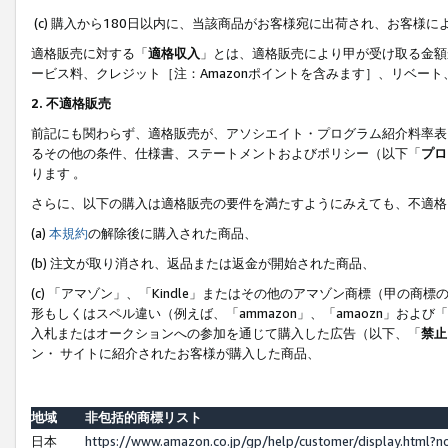
(c) 購入から180日以内に、当該商品がお客様宛に出荷され、お客
適格販売に対する「
適格収入
」とは、適格販売により甲が受け取る金額
ービス料、クレジット［注：Amazonポイントを含みます］、リベー
2. 不適格販売
前記にも関わらず、適格販売が、アソシエイト・プログラム紹介料率表
るその他の条件、仕様書、ステートメントおよびポリシー（以下「
プロ
ります 。
さらに、以下の購入は適格販売の要件を満たすようにみえても、不適格
(a)
本規約
の解除後に購入された商品、
(b) 注文が取り消され、返品または返金が開始された商品、
(c) 「アマゾン」、「Kindle」またはその他のアマゾン商標（甲
形もしくはスペル違い（例えば、「ammazon」、「amaozn」およ
入札またはオークションへの参加を通じて購入した広告（以下、「
禁止
ン・ サイトに紹介されたお客様が購入した商品、
地域
非包括的商標リスト
日本
https://www.amazon.co.jp/gp/help/customer/display.html