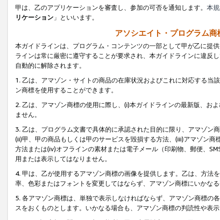
甲は、乙のアプリケーションを審査し、参加の可否を通知します。
本規
リケーション
」といいます。
アソシエイト・プログラム商
本ガイドラインは、プログラム・コンテンツの一部として甲が乙に提供
ラインは常に厳密に遵守することが要求され、本ガイドラインに違反し
自動的に解除されます。
1. 乙は、アマゾン・サイトの商品の在庫状況およびこれに対応する
ン商標を使用することができます。
2. 乙は、アマゾン商標の使用に際し、(i)本ガイドラインの最新版、およ
ません。
3. 乙は、プログラム文書で具体的に承認された目的に限り、アマゾン
(ii)甲、甲の商品もしくは甲のサービスを毀損する方法、(iii)アマ
方法または(iv)オフラインの素材または電子メール（印刷物、郵便、S
用または表示してはなりません。
4. 甲は、乙が使用するアマゾン商標の画像を提供します。乙は、方
率、色彩またはフォントを変更してはならず、アマゾン商標にいかなる
5. 各アマゾン商標は、単独で表示しなければならず、アマゾン商標
スをおくものとします。いかなる場合も、アマゾン商標の判読性や表示