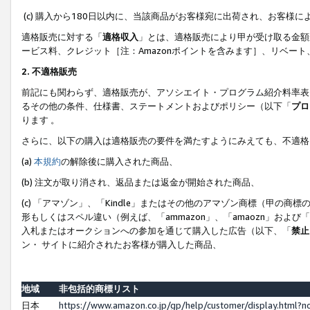
(c) 購入から180日以内に、当該商品がお客様宛に出荷され、お客
適格販売に対する「
適格収入
」とは、適格販売により甲が受け取る金額
ービス料、クレジット［注：Amazonポイントを含みます］、リベー
2. 不適格販売
前記にも関わらず、適格販売が、アソシエイト・プログラム紹介料率表
るその他の条件、仕様書、ステートメントおよびポリシー（以下「
プロ
ります 。
さらに、以下の購入は適格販売の要件を満たすようにみえても、不適格
(a)
本規約
の解除後に購入された商品、
(b) 注文が取り消され、返品または返金が開始された商品、
(c) 「アマゾン」、「Kindle」またはその他のアマゾン商標（甲
形もしくはスペル違い（例えば、「ammazon」、「amaozn」およ
入札またはオークションへの参加を通じて購入した広告（以下、「
禁止
ン・ サイトに紹介されたお客様が購入した商品、
地域
非包括的商標リスト
日本
https://www.amazon.co.jp/gp/help/customer/display.html