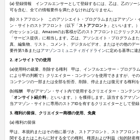
(a) 登録情報 インフルエンサーとして登録するには、乙は、乙のソ
可を含む、全ての情報要件を満たさなければなりません。
(b) ストアフロント このアソシエイト・プログラムまたはアマゾン
ン・サイトのストアフロント（以下「
ストアフロント
」といいます。）
のセッションは、Amazonのお客様が乙のストアフロントにクリック
「サービス提供」に相当します。乙は、アソシエイト・プログラムまた
真、編集物、リスト、コメント、デジタルビデオ、またはその他のデー
要件第1条または
アマゾンコミュニティガイドライン
に定める基準に違
2.
オンサイトでの使用
(a)使用時の裁量、削除する権利 甲は、インフルエンサー・プログラ
により甲の判断で）クリエイター・コンテンツを使用できますが、その
コンテンツの一部または全部を拒否、削除、停止または復元する権利を
(b)報酬 甲がアマゾン・サイト内で使用するクリエイター・コンテン
「
オンサイト紹介料
」といいます。）を獲得します。該当するアマゾン
当アマゾン・サイトに専用のストアIDを有するクリエイターとして登
3.
権利の留保、クリエイター商標の使用、免責
(a) 権利の留保
甲は、本規約またはその他に基づき、ストアフロント、ストアフロント
関するまたはこれらに対する全ての権利、権原および利益（知的財産権