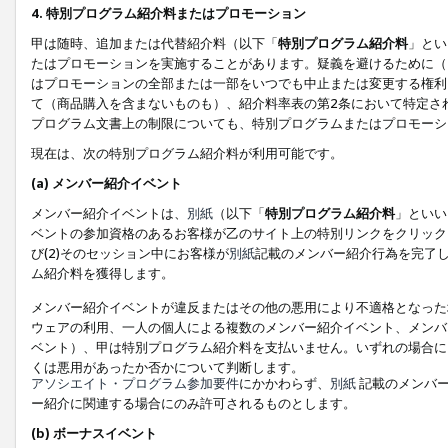
4. 特別プログラム紹介料またはプロモーション
甲は随時、追加または代替紹介料（以下「
特別プログラム紹介料
」とい
たはプロモーションを実施することがあります。疑義を避けるために（
はプロモーションの全部または一部をいつでも中止または変更する権利
て（商品購入を含まないものも）、紹介料率表の第2条において特定さ
プログラム文書上の制限についても、特別プログラムまたはプロモーシ
現在は、次の特別プログラム紹介料が利用可能です。
(a) メンバー紹介イベント
メンバー紹介イベントは、
別紙
（以下「
特別プログラム紹介料
」といい
ベントの参加資格のあるお客様が乙のサイト上の特別リンクをクリック
び(2)そのセッション中にお客様が
別紙
記載のメンバー紹介行為を完了
ム紹介料を獲得します。
メンバー紹介イベントが違反またはその他の悪用により不適格となった
ウェアの利用、一人の個人による複数のメンバー紹介イベント、メンバ
ベント）、甲は特別プログラム紹介料を支払いません。いずれの場合に
くは悪用があったか否かについて判断します。
アソシエイト・プログラム参加要件
にかかわらず、
別紙
記載のメンバー
ー紹介に関連する場合にのみ許可されるものとします。
(b) ボーナスイベント