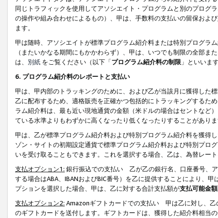
同じトラフィックを使用してアソシエイト・プログラムと別のプログラ
の操作や組み合わせによるもの）、甲は、手数料の支払いの留保および
ます。
甲は随時、アソシエイトが標準プログラム紹介料または特別プログラム
（またいかなる期間にもかかわらず）、甲は、いつでも制限の全部また
は、
別紙
をご覧ください（以下「
プログラム紹介料の制限
」といいま
6. プログラム紹介料のレポートと支払い
甲は、甲内部のトラッキングのために、および乙が当該月に獲得した標
乙に配布するため、適格販売を正確かつ包括的にトラッキングするため
ラム紹介料は、最も近い現地通貨の金額（米ドルの場合はセントなど）
ている水準よりもわずかに高くなったり低くなったりすることがありま
甲は、乙が標準プログラム紹介料および特別プログラム紹介料を獲得し
ゾン・サイトの初期設定通貨で標準プログラム紹介料および特別プログ
いを受け取ることもできます。これを選択する場合、乙は、為替レート
支払オプション1:
銀行振込での支払い 乙が乙の銀行名、口座番号、ア
する場合はABA、IBANおよびBIC番号）を乙に提供することにより
プションを選択した場合、甲は、乙に対する合計支払額が
支払可能金額
支払オプション2:
Amazonギフトカードでの支払い 甲は乙に対し、
のギフトカードを送付します。ギフトカードは、獲得した紹介料相当の