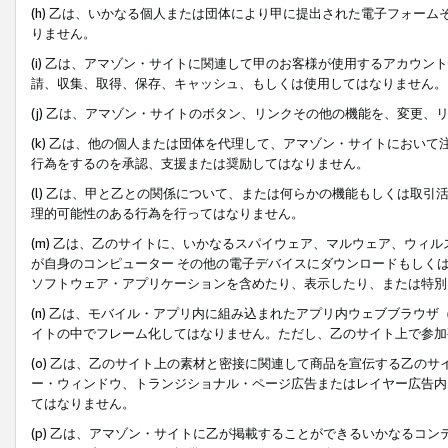
(h) 乙は、いかなる個人または団体により甲に提出された電子フォー
りません。
(i) 乙は、アマゾン・サイトに関連して甲のお客様が使用するアカウ
請、収集、取得、保存、キャッシュ、もしくは使用してはなりません。
(j) 乙は、アマゾン・サイトのボタン、リンクその他の機能を、変更
(k) 乙は、他の個人または団体を代理して、アマゾン・サイトにおい
行為をするのを承認、支援または奨励してはなりません。
(l) 乙は、甲と乙との関係について、または何らかの機能もしくは取
理的可能性のある行為を行ってはなりません。
(m) 乙は、乙のサイトに、いかなるスパイウェア、マルウェア、ウィ
が自身のコンピューター その他の電子デバイスにダウンロードもしく
ソフトウェア・アプリケーションを含めたり、表示したり、または特別
(n) 乙は、モバイル・アプリ内に組み込まれたアプリ内ウェブブラウザ
イトの中でフレーム化してはなりません。ただし、乙のサイト上で参加
(o) 乙は、乙のサイト上の素材と密接に関連して商品を宣伝する乙の
ー・ウィンドウ、トランジショナル・ページ広告またはレイヤー広告内
てはなりません。
(p) 乙は、アマゾン・サイトに乙が掲載することができるいかなるコ