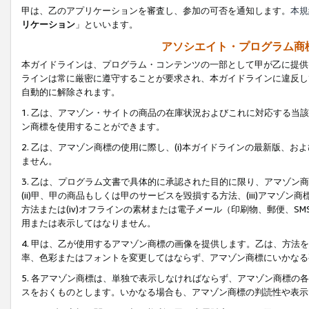
甲は、乙のアプリケーションを審査し、参加の可否を通知します。
本規
リケーション
」といいます。
アソシエイト・プログラム商
本ガイドラインは、プログラム・コンテンツの一部として甲が乙に提供
ラインは常に厳密に遵守することが要求され、本ガイドラインに違反し
自動的に解除されます。
1. 乙は、アマゾン・サイトの商品の在庫状況およびこれに対応する
ン商標を使用することができます。
2. 乙は、アマゾン商標の使用に際し、(i)本ガイドラインの最新版、およ
ません。
3. 乙は、プログラム文書で具体的に承認された目的に限り、アマゾン
(ii)甲、甲の商品もしくは甲のサービスを毀損する方法、(iii)アマ
方法または(iv)オフラインの素材または電子メール（印刷物、郵便、S
用または表示してはなりません。
4. 甲は、乙が使用するアマゾン商標の画像を提供します。乙は、方
率、色彩またはフォントを変更してはならず、アマゾン商標にいかなる
5. 各アマゾン商標は、単独で表示しなければならず、アマゾン商標
スをおくものとします。いかなる場合も、アマゾン商標の判読性や表示