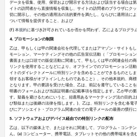
データを収集、使用、保管および開示する方法および該当する場合は第
イトの訪問者から直接情報を収集し、サイトの訪問者のブラウザにクッ
切に開示し、その他の適用法の法的要件を満たし、ならびに適用法によ
ついて情報を提供すること、および
(f)
本規約
に基づき許可されているか否かを問わず、乙によるプログラ
4. プロモーションの制限
乙は、甲もしくは甲の関連会社を代理してまたはアマゾン・サイトもし
モーション、マーケティングその他の広告宣伝活動（「プロモーション
書面または口頭での販促活動に関連して、甲もしくは甲の関連会社の商
リンクを使用することなどにより、オフラインでのプロモーション活動
イトのダイレクトメールに特別リンクを含めることができるものとしま
領するお客様がオプトインしたものであること）、その他本規約、商標
となります。甲の要請を受けた場合、乙は、前記を遵守していることを
明書のフォームおよび当該証明書の記載事項を指定します。乙が甲の要
す。疑義を避けるためにいうと、(i)適用あるマーケティング法の目的上(例
び類似または後継の法律を指します。)、乙は、特別リンクを含む各電子
びにアソシエイト・プログラム関連の全ての電子メールの最善の慣行に
5. ソフトウェアおよびデバイス経由での特別リンクの配布
乙は、以下の媒体上で、またはそれに関連して、プログラム・コンテン
ん。(a) コンピューター、携帯電話、タブレットその他の携帯端末を