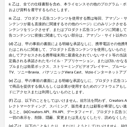
ii. 乙は、全ての仕様書類を含め、本ライセンスその他のプログラム
および資料を遵守するものとします。
iii. 乙は、プロダクト広告コンテンツを使用する際は毎回、アマゾ
ンテンツが最も直接的に関連するその他のページ）にのみリンクさせる
ンテンツをリンクさせず、またはプロダクト広告コンテンツに関連して
告コンテンツに密接に関連していない部分は、アマゾン・サイト以外の
(d) 乙は、甲の事前の書面による明確な承諾なしに、携帯電話その他
たはこれらに関連して、プロダクト広告コンテンツを使用しないものと
由してアクセスされる携帯端末用に最適化されていないサイト等の当該端
定義される承認されたモバイル・アプリケーション、または(3)いか
ブルまたは衛星ボックス、ストリーミングビデオプレイヤー、ブルーレイ
TV、ソニーBravia、パナソニックViera Cast、Vizioインター
(e) 乙は、甲の事前の書面による明確な承諾なしに、プロダクト広告
で商品を提供する個人もしくは企業が使用するためのソフトウェアもしくはその
ドにアクセスまたは利用しないものとします。
(f) 乙は、以下のことをしてはいけません。(i)方法を問わず、Creator
レクトマーケティング、スパミング、販売者または顧客が希望しない連
ること、(iii)Creators API、PA API、データフィード、プ
一切の表示を、削除、隠蔽、変更または見えなくしたり、読めなくした
(g) 乙は、以下のことをしたり、またはしようとしてはいけません。(