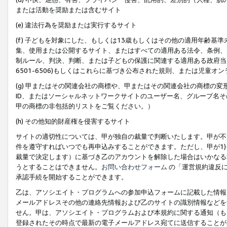
または活動を奨励または含むサイト
(e) 違法行為を奨励または実行するサイト
(f) 子どもを対象にした、もしくは13歳もしくはその他の適用年齢
集、使用または公開するサイト、またはすべての適用ある法令、条例、
制ルール、判決、判断、または子どもの保護に関連する適用ある政府当局の要
6501-6506)もしくはこれらに基づき公布された規則、または児童オ
(g) 甲またはその関連会社の商標や、甲またはその関連会社の商標の
ID、またはソーシャルネットワークサイトのユーザー名、グループ名
甲の商標の非包括的リストをご覧ください。）
(h) その他知的財産権を侵害するサイト
サイトの適切性については、甲が独自の裁量で判断いたします。甲が不
件を遵守すればいつでも再申込みすることができます。ただし、甲が1)
裁量で決定します）に基づき乙のアカウントを解除した場合はいかなる
うとすることはできません。
お問い合わせフォーム
の「運営規約違反に
承認手続を開始することができます。
乙は、アソシエイト・プログラムへの参加申込フォームに記載した情報
メールアドレスその他の連絡先情報および乙のサイトの識別情報などを
せん。甲は、アソシエイト・プログラムおよび本規約に関する通知（も
登録されたその時点で最新の電子メールアドレス宛てに送信することが