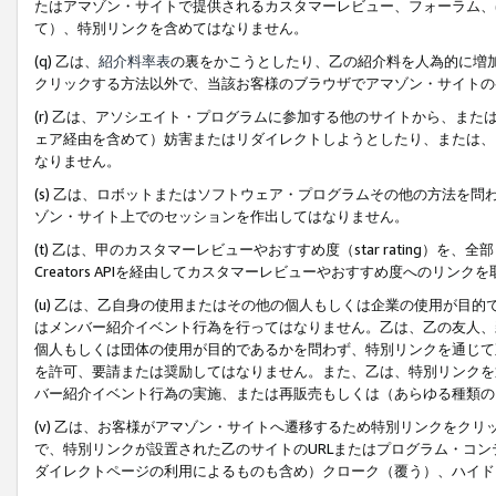
たはアマゾン・サイトで提供されるカスタマーレビュー、フォーラム、
て）、特別リンクを含めてはなりません。
(q) 乙は、
紹介料率表
の裏をかこうとしたり、乙の紹介料を人為的に増
クリックする方法以外で、当該お客様のブラウザでアマゾン・サイトの
(r) 乙は、アソシエイト・プログラムに参加する他のサイトから、ま
ェア経由を含めて）妨害またはリダイレクトしようとしたり、または、
なりません。
(s) 乙は、ロボットまたはソフトウェア・プログラムその他の方法を
ゾン・サイト上でのセッションを作出してはなりません。
(t) 乙は、甲のカスタマーレビューやおすすめ度（star rating
Creators APIを経由してカスタマーレビューやおすすめ度へのリンク
(u) 乙は、乙自身の使用またはその他の個人もしくは企業の使用が目
はメンバー紹介イベント行為を行ってはなりません。乙は、乙の友人、
個人もしくは団体の使用が目的であるかを問わず、特別リンクを通じて
を許可、要請または奨励してはなりません。また、乙は、特別リンクを
バー紹介イベント行為の実施、または再販売もしくは（あらゆる種類の
(v) 乙は、お客様がアマゾン・サイトへ遷移するため特別リンクをク
で、特別リンクが設置された乙のサイトのURLまたはプログラム・コ
ダイレクトページの利用によるものも含め）クローク（覆う）、ハイド