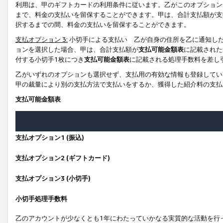
利用は、甲のギフトカードの利用条件に従います。乙がこのオプション
まで、料金の支払いを留保することができます。甲は、合計支払額が支
択するまでの間、料金の支払いを留保することができます。
支払オプション 3:
小切手による支払い 乙が自身の住所を乙に通知し
ョンを選択した場合、甲は、合計支払額が
支払可能金額表
に記載された
付する小切手1枚につき
支払可能金額表
に記載される処理手数料を差し
乙がいずれのオプションも選択せず、支払用の有効な情報も登録してい
甲の裁量により別の支払方法で支払いをするか、獲得した紹介料の支払
支払可能金額表
支払オプション1 (振込)
支払オプション2 (ギフトカード)
支払オプション3 (小切手)
小切手処理手数料
乙のアカウントが少なくとも1年にわたっていかなる実質的な活動を行