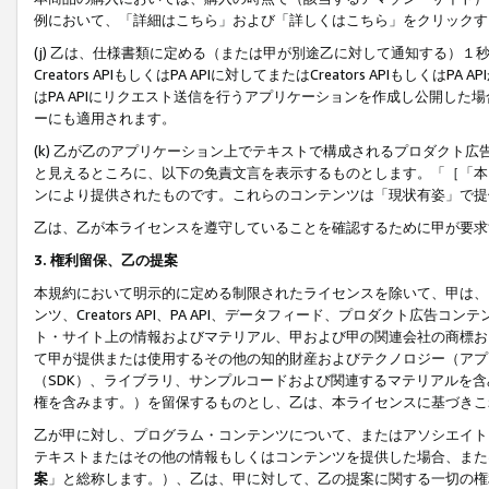
例において、「詳細はこちら」および「詳しくはこちら」をクリックす
(j) 乙は、仕様書類に定める（または甲が別途乙に対して通知する）
Creators APIもしくはPA APIに対してまたはCreators APIもしく
はPA APIにリクエスト送信を行うアプリケーションを作成し公開し
ーにも適用されます。
(k) 乙が乙のアプリケーション上でテキストで構成されるプロダクト
と見えるところに、以下の免責文言を表示するものとします。「［「本
ンにより提供されたものです。これらのコンテンツは「現状有姿」で提
乙は、乙が本ライセンスを遵守していることを確認するために甲が要求
3. 権利留保、乙の提案
本規約において明示的に定める制限されたライセンスを除いて、甲は、
ンツ、Creators API、PA API、データフィード、プロダクト
ト・サイト上の情報およびマテリアル、甲および甲の関連会社の商標お
て甲が提供または使用するその他の知的財産およびテクノロジー（アプ
（SDK）、ライブラリ、サンプルコードおよび関連するマテリアルを
権を含みます。）を留保するものとし、乙は、本ライセンスに基づきこ
乙が甲に対し、プログラム・コンテンツについて、またはアソシエイト
テキストまたはその他の情報もしくはコンテンツを提供した場合、また
案
」と総称します。）、乙は、甲に対して、乙の提案に関する一切の権