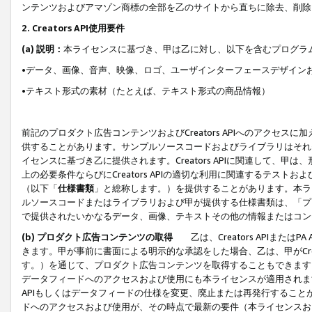
ンテンツおよびアマゾン商標の全部を乙のサイトから直ちに除去、削除
2. Creators API使用要件
(a) 説明：
本ライセンスに基づき、甲は乙に対し、以下を含むプログラ
•データ、画像、音声、映像、ロゴ、ユーザインターフェースデザイン
•テキスト形式の素材（たとえば、テキスト形式の商品情報）
前記のプロダクト広告コンテンツおよびCreators APIへのアクセスに
供することがあります。サンプルソースコードおよびライブラリはそれ
イセンスに基づき乙に提供されます。Creators APIに関連して
上の必要条件ならびにCreators APIの適切な利用に関連するテ
（以下「
仕様書類
」と総称します。）を提供することがあります。本ラ
ルソースコードまたはライブラリおよび甲が提供する仕様書類は、「プ
で提供されたいかなるデータ、画像、テキストその他の情報またはコン
(b) プロダクト広告コンテンツの取得
乙は、Creators APIま
きます。甲が事前に書面による明示的な承認をした場合、乙は、甲がCreator
す。）を通じて、プロダクト広告コンテンツを取得することもできます
データフィードへのアクセスおよび使用にも本ライセンスが適用されます。乙は
APIもしくはデータフィードの仕様を変更、廃止または再発行することがで
ドへのアクセスおよび使用が、その時点で最新の要件（本ライセンスお