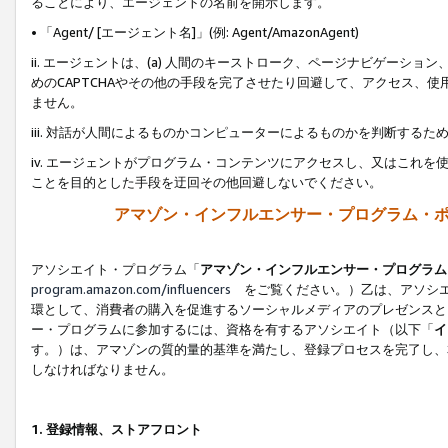
ることにより、エージェントの名前を開示します。
• 「Agent/ [エージェント名]」(例: Agent/AmazonAgent)
ii. エージェントは、(a) 人間のキーストローク、ページナビゲーシ
めのCAPTCHAやその他の手段を完了させたり回避して、アクセス、
ません。
iii. 対話が人間によるものかコンピューターによるものかを判断する
iv. エージェントがプログラム・コンテンツにアクセスし、又はこれ
ことを目的とした手段を迂回その他回避しないでください。
アマゾン・インフルエンサー・プログラム・
アソシエイト・プログラム「
アマゾン・インフルエンサー・プログラム
program.amazon.com/influencers
をご覧ください。）乙は、アソシエ
環として、消費者の購入を促進するソーシャルメディアのプレゼンスと
ー・プログラムに参加するには、資格を有するアソシエイト（以下「
イ
す。）は、アマゾンの質的量的基準を満たし、登録プロセスを完了し、
しなければなりません。
1.
登録情報、ストアフロント