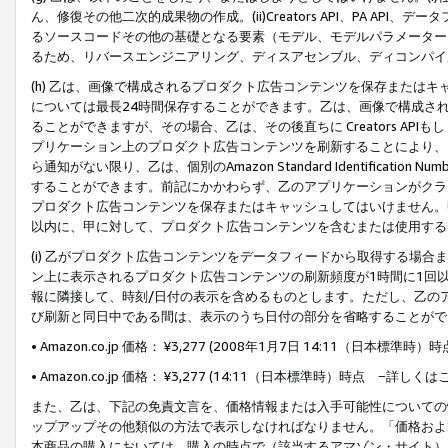
ん、修復その他二次的成果物の作成。(ii)Creators API、PA 
るソースコードその他の基礎となる要素（モデル、モデルパラメーター
るため、リバースエンジニアリング、ディスアセンブル、ディコンパイ
(h) 乙は、画像で構成されるプロダクト広告コンテンツを保存または
については最長24時間保存することができます。乙は、画像で構成さ
ることができますが、その場合、乙は、その後直ちに Creators AP
プリケーション上のプロダクト広告コンテンツを刷新することにより、
ら通知がない限り、乙は、個別のAmazon Standard Identification Nu
することができます。前記にかかわらず、乙のアプリケーションがクラ
プロダクト広告コンテンツを保存またはキャッシュしてはいけません。
以内に、甲に対して、プロダクト広告コンテンツを含むまたは使用する
(i) 乙がプロダクト広告コンテンツをデータフィードから取得する場合または
ン上に表示されるプロダクト広告コンテンツの刷新頻度が1時間に1回
報に隣接して、時刻/日付の表示を含めるものとします。ただし、乙の
び刷新と同日中である間は、表示のうち日付の部分を省略することがで
• Amazon.co.jp 価格： ¥3,277 (2008年1月7日 14:11（日本標準
• Amazon.co.jp 価格： ¥3,277 (14:11（日本標準時）時点 −詳しくは
また、乙は、下記の免責文言を、価格情報または入手可能性についての
ップアップその他類似の方法で表示しなければなりません。「価格およ
本商品の購入においては、購入の時点で（該当するアマゾン・サイト）