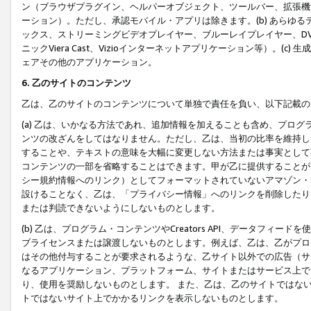
ン（ブラウザプラグイン、ヘルパーオブジェクト、ツールバー、拡張機
ーション）。ただし、承認モバイル・アプリは除きます。(b) あらゆ
ックス、ストリーミングビデオプレイヤー、ブルーレイプレイヤー、DVDプ
ニックViera Cast、Vizioインターネットアプリケーション等）。(
ェアその他のアプリケーション。
6. 乙のサイトのコンテンツ
乙は、乙のサイトのコンテンツについて単独で責任を負い、以下記載の
(a) 乙は、いかなる方法であれ、追加情報を加えることも含め、プロ
ンツの改ざんをしてはなりません。ただし、乙は、当初の比率を維持し
することや、テキストの意味を大幅に変更しない方法または事実として
コンテンツの一部を省略することはできます。甲が乙に提供することが
シー規約情報へのリンク）としてフォーマットされていないアマゾン・
設けることなく、乙は、「プライバシー情報」へのリンクを削除したり
または判読できないようにしないものとします。
(b) 乙は、プログラム・コンテンツやCreators API、データフ
ブライセンスまたは譲渡しないものとします。例えば、乙は、乙がプロ
はその他付与することが要求されるような、乙サイト以外での広告（サ
なるアプリケーション、プラットフォーム、サイトまたはサービス上で
り、使用を奨励しないものとします。 また、乙は、乙のサイトではな
トではないサイト上でかかるリンクを表示しないものとします。