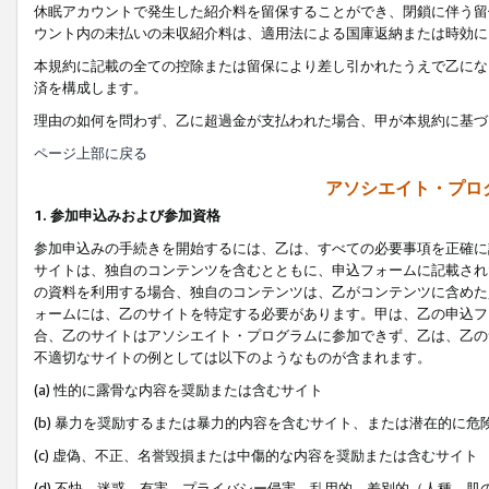
休眠アカウントで発生した紹介料を留保することができ、閉鎖に伴う留
ウント内の未払いの未収紹介料は、適用法による国庫返納または時効に
本規約に記載の全ての控除または留保により差し引かれたうえで乙にな
済を構成します。
理由の如何を問わず、乙に超過金が支払われた場合、甲が本規約に基づ
ページ上部に戻る
アソシエイト・プロ
1. 参加申込みおよび参加資格
参加申込みの手続きを開始するには、乙は、すべての必要事項を正確に
サイトは、独自のコンテンツを含むとともに、申込フォームに記載され
の資料を利用する場合、独自のコンテンツは、乙がコンテンツに含めた
ォームには、乙のサイトを特定する必要があります。甲は、乙の申込フ
合、乙のサイトはアソシエイト・プログラムに参加できず、乙は、乙の
不適切なサイトの例としては以下のようなものが含まれます。
(a) 性的に露骨な内容を奨励または含むサイト
(b) 暴力を奨励するまたは暴力的内容を含むサイト、または潜在的に
(c) 虚偽、不正、名誉毀損または中傷的な内容を奨励または含むサイト
(d) 不快、迷惑、有害、プライバシー侵害、乱用的、差別的（人種、