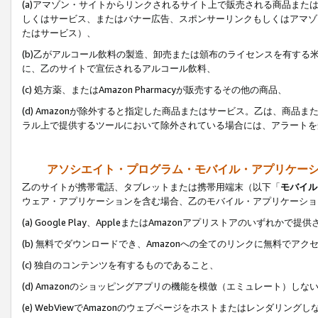
(a)アマゾン・サイトからリンクされるサイト上で販売される商品またはサ
しくはサービス、またはバナー広告、スポンサーリンクもしくはアマゾ
たはサービス）、
(b)乙がアルコール飲料の製造、卸売または頒布のライセンスを有す
に、乙のサイトで宣伝されるアルコール飲料、
(c) 処方薬、またはAmazon Pharmacyが販売するその他の商品、
(d) Amazonが除外すると指定した商品またはサービス。乙は、商品また
ラル上で提供するツールにおいて除外されている場合には、アラートを
アソシエイト・プログラム・モバイル・アプリケー
乙のサイトが携帯電話、タブレットまたは携帯用端末（以下「
モバイル
ウェア・アプリケーションを含む場合、乙のモバイル・アプリケーショ
(a) Google Play、AppleまたはAmazonアプリストアのいずれかで
(b) 無料でダウンロードでき、Amazonへの全てのリンクに無料でアク
(c) 独自のコンテンツを有するものであること、
(d) Amazonのショッピングアプリの機能を模倣（エミュレート）しな
(e) WebViewでAmazonのウェブページをホストまたはレンダリング