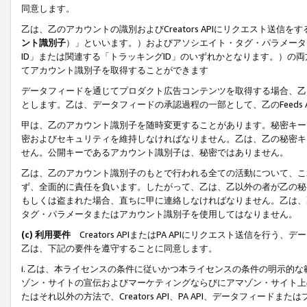
同意します。
乙は、乙のアカウントの識別およびCreators APIにリクエスト送
ント識別子
）」といいます。）およびアソシエイト・タグ・パラメータ（
ID」または関連する「トラッキングID」のいずれかとなります。）の両方
てアカウント識別子を取得することができます
データフィードを通じてプロダクト広告コンテンツを取得する場合、乙は、Cre
とします。乙は、データフィードの承認過程の一部として、乙のFeeds
甲は、乙のアカウント識別子を随時変更することがあります。秘密キー
密およびセキュリティを維持しなければなりません。乙は、乙の秘密キ
せん。公開キーであるアカウント識別子は、秘密ではありません。
乙は、乙のアカウント識別子のもとで行われる全ての活動について、こ
ず、全面的に責任を負います。したがって、乙は、乙以外の者が乙の秘
もしくは盗まれた場合、直ちに甲に連絡しなければなりません。乙は、
タグ・パラメータまたはアカウント識別子を使用してはなりません。
(c) 利用要件
Creators APIまたはPA APIにリクエスト送信を
乙は、下記の要件を遵守することに同意します。
i. 乙は、本ライセンスの条件に従いかつ本ライセンスの条件の明示的
ゾン・サイトの宣伝およびマーケティングならびにアマゾン・サイト上
たはそれ以外の方法で、Creators API、PA API、データフィー