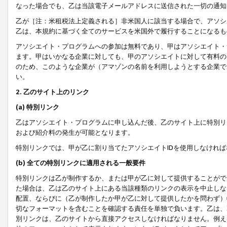
なった場合でも、乙は当該電子メールアドレスに送信された一切の通知
乙が［注：米租税法上定義される］非米国人に該当する場合で、アソシ
乙は、本規約に基づく全てのサービスを米国外で履行することになるも
アソシエイト・プログラムへの参加は無料であり、甲はアソシエイト・
ます。甲はいかなる企業に対しても、甲のアソシエイトに対して有料の
のため、このような企業が（アマゾンの名前を利用しようとする企業で
い。
2. 乙のサイト上のリンク
(a) 特別リンク
乙はアソシエイト・プログラムに申し込んだ後、乙のサイト上に特別リ
および紹介料の発生が可能となります。
特別リンクでは、甲が乙に割り当てたアソシエイトIDを使用しなけれ
(b) 全ての特別リンクに適用される一般要件
特別リンクは乙が制作するか、または甲が乙に対して提供することがで
た場合は、乙は乙のサイト上にある当該種類のリンクの表示を中止しな
配置、ならびに（乙が制作したか甲が乙に対して提供したかを問わず）
切なフォーマットを含むことを確認する責任を単独で負います。乙は、
別リンクは、乙のサイトから直接アクセスしなければなりません。例えば、