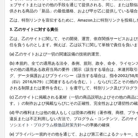
ェブサイトまたはその他の手段を通じて提供される、同じ、または類似
供される商品の「新品」の最低価格、および甲が乙に提供している場合
乙は、特別リンクを宣伝するために、Amazon上に特別リンクを投稿し
3. 乙のサイトに対する責任
乙は、乙のサイトに関して、その開発、運営、依存関係サービスおよび
任を負うものとします。例えば、乙は以下に関して単独で責任を負いま
(a) 乙のサイトおよび一切の関連設備の技術的運営、
(b) 本規約、全ての適用ある法令、条例、規則、政令、命令、ライセ
その他の適用ある政府当局の要件（開示（該当する場合は、米連邦取引
グ、データ保護およびプライバシー（該当する場合は、指令2002/58
（EU）2016/679）に関連するものを含む。）、ならびに乙とそ
される制限または要件を含む。）を遵守して、特別リンク及びプログラ
(c) 乙のサイトに掲載される素材（一切の商品説明およびその他の商
す。）の制作および掲載ならびにその正確性、完全性および適切性の確
(d) 甲の権利または他の個人もしくは団体の権利（著作権、商標、プ
違反または不正利用しない方法で、プログラム・コンテンツ、乙のサイ
ソシエイト・プログラム模倣品対策方針
への準拠の確保
(e) プライバシー規約その他を通じて、および第三者によるクッキー