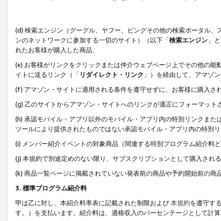
(d) 検索エンジン（グーグル、ヤフー、ビングその他の検索ポータル
ンのネットワークに参加する一切のサイト）（以下「
検索エンジン
」と
れたお客様が購入した商品、
(e) お客様がリンクをクリックまたは仲介ウェブページ上でその他の
イトに送るリンク（「
リダイレクト・リンク
」）を経由して、アマゾン
(f) アマゾン・サイトに適用される条件を遵守せずに、お客様に購入さ
(g) 乙のサイトからアマゾン・サイトへのリンクが適正にフォーマッ
(h) 承認モバイル・アプリ以外のモバイル・アプリ内の特別リンクまたはC
ツールにより提供されたものではない承認モバイル・アプリ内の特別リ
(i) メンバー紹介イベントの対象商品（関連する特別プログラム紹介料と
(j) 本規約で別途定めのない限り、サブスクリプションとして購入され
(k) 商品一覧ページに掲載されていない発表前の商品や予約開始前の商
3. 標準プログラム紹介料
甲は乙に対し、本紹介料率表に記載された制限および
本規約
を遵守す
す。）を支払います。紹介料は、適格収入のパーセンテージとして計算