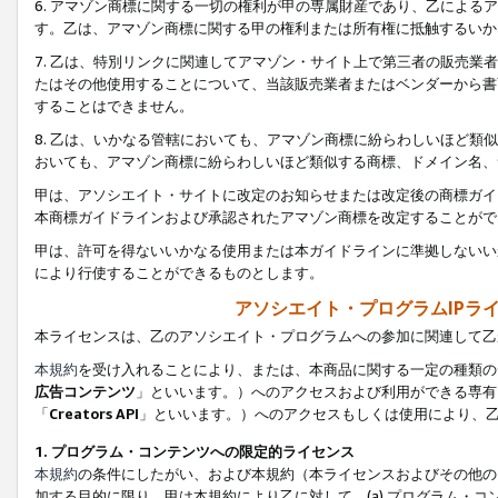
6. アマゾン商標に関する一切の権利が甲の専属財産であり、乙によ
す。乙は、アマゾン商標に関する甲の権利または所有権に抵触するいか
7. 乙は、特別リンクに関連してアマゾン・サイト上で第三者の販売
たはその他使用することについて、当該販売業者またはベンダーから書
することはできません。
8. 乙は、いかなる管轄においても、アマゾン商標に紛らわしいほど
おいても、アマゾン商標に紛らわしいほど類似する商標、ドメイン名、
甲は、アソシエイト・サイトに改定のお知らせまたは改定後の商標ガイ
本商標ガイドラインおよび承認されたアマゾン商標を改定することがで
甲は、許可を得ないいかなる使用または本ガイドラインに準拠しないい
により行使することができるものとします。
アソシエイト・プログラムIPラ
本ライセンスは、乙のアソシエイト・プログラムへの参加に関連して乙
本規約
を受け入れることにより、または、本商品に関する一定の種類の
広告コンテンツ
」といいます。）へのアクセスおよび利用ができる専有
「
Creators API
」といいます。）へのアクセスもしくは使用により、
1. プログラム・コンテンツへの限定的ライセンス
本規約
の条件にしたがい、および本規約（本ライセンスおよびその他の
加する目的に限り、甲は本規約により乙に対して、(a) プログラム・コ