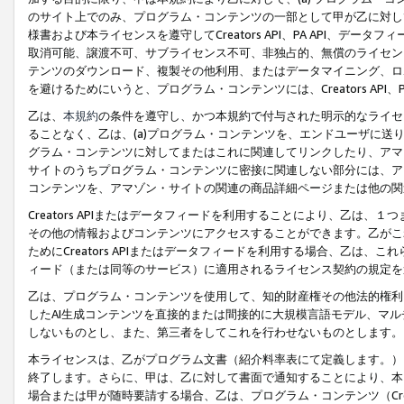
のサイト上でのみ、プログラム・コンテンツの一部として甲が乙に対し
様書および本ライセンスを遵守してCreators API、PA API、
取消可能、譲渡不可、サブライセンス不可、非独占的、無償のライセン
テンツのダウンロード、複製その他利用、またはデータマイニング、ロ
を避けるためにいうと、プログラム・コンテンツには、Creators AP
乙は、
本規約
の条件を遵守し、かつ本規約で付与された明示的なライセ
ることなく、乙は、(a)プログラム・コンテンツを、エンドユーザに
グラム・コンテンツに対してまたはこれに関連してリンクしたり、アマ
サイトのうちプログラム・コンテンツに密接に関連しない部分には、ア
コンテンツを、アマゾン・サイトの関連の商品詳細ページまたは他の関
Creators APIまたはデータフィードを利用することにより、乙は、
その他の情報およびコンテンツにアクセスすることができます。乙がこ
ためにCreators APIまたはデータフィードを利用する場合、乙は、こ
ィード（または同等のサービス）に適用されるライセンス契約の規定を
乙は、プログラム・コンテンツを使用して、知的財産権その他法的権利
したAI生成コンテンツを直接的または間接的に大規模言語モデル、マ
しないものとし、また、第三者をしてこれを行わせないものとします。
本ライセンスは、乙がプログラム文書（紹介料率表にて定義します。）
終了します。さらに、甲は、乙に対して書面で通知することにより、本
場合または甲が随時要請する場合、乙は、プログラム・コンテンツ（Cre