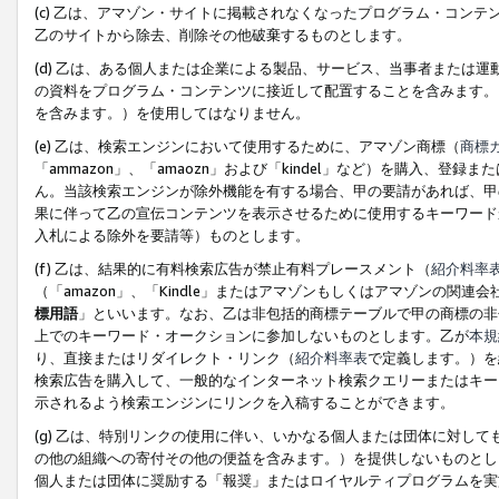
(c) 乙は、アマゾン・サイトに掲載されなくなったプログラム・コン
乙のサイトから除去、削除その他破棄するものとします。
(d) 乙は、ある個人または企業による製品、サービス、当事者または
の資料をプログラム・コンテンツに接近して配置することを含みます。
を含みます。）を使用してはなりません。
(e) 乙は、検索エンジンにおいて使用するために、アマゾン商標（
商標
「ammazon」、「amaozn」および「kindel」など）を購入
ん。当該検索エンジンが除外機能を有する場合、甲の要請があれば、甲
果に伴って乙の宣伝コンテンツを表示させるために使用するキーワード
入札による除外を要請等）ものとします。
(f) 乙は、結果的に有料検索広告が禁止有料プレースメント（
紹介料率
（「amazon」、「Kindle」またはアマゾンもしくはアマゾンの
標用語
」といいます。なお、乙は非包括的商標テーブルで甲の商標の非
上でのキーワード・オークションに参加しないものとします。乙が
本規
り、直接またはリダイレクト・リンク（
紹介料率表
で定義します。）を
検索広告を購入して、一般的なインターネット検索クエリーまたはキー
示されるよう検索エンジンにリンクを入稿することができます。
(g) 乙は、特別リンクの使用に伴い、いかなる個人または団体に対し
の他の組織への寄付その他の便益を含みます。）を提供しないものとし
個人または団体に奨励する「報奨」またはロイヤルティプログラムを実