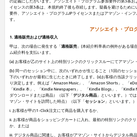
の定義にしたがいます。アソシエイト・プログラム参加要件の第3条お
イセンスの第3条は、本規約終了後も存続します。疑義を避けるためにい
要件、アソシエイト・プログラムIPライセンスまたはアマゾン・イン
す。
アソシエイト・プログ
1. 適格販売および適格収入
甲は、次の場合に発生する「
適格販売
」(本紹介料率表の例外がある場
ム紹介料を支払います。
(a) お客様が乙のサイト上の特別リンクのクリックスルーにてアマゾン
(b) 同一のセッション中に、次のいずれかが生じること（1回のセッ
下のいずれかが最初に生じたときに終了します。(x)お客様の当該クリッ
り決定します。例えば「Amazon Music」、「Amazon Shorts」、「eDo
「Kindle 本」、「Kindle Newspapers」、 「Kindle Blogs」、「
ダウンロードまたは商品）（以下「
デジタル商品
」といいます。）では
マゾン・サイトを訪問した時点）（以下「
セッション
」といいます。）
i. お客様が甲の1-Click注文にて商品を購入するか、
ii. お客様が商品をショッピングカートに入れ、最初の特別リンクの
か、または
iii. デジタル商品に関連し、お客様がアマゾン・サイトからデジタ