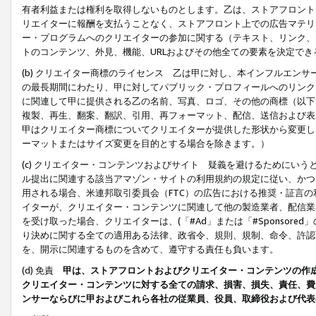
有者利益または権利を取得しないものとします。乙は、ストアフロントに
リエイターに報酬を支払うことなく、ストアフロント上での広告マテリア
ー・プログラムへのクリエイターの参加に関する（テキスト、リンク、
トのコンテンツ、外見、機能、URLおよびその他全ての要素を決定で
(b) クリエイター商標のライセンス 乙は甲に対し、本インフルエン
の最長期間にわたり、甲に対してパブリック・プロフィールへのリンク
に関連して甲に提供される乙の名前、写真、ロゴ、その他の商標（以下
複製、再生、翻案、翻訳、引用、再フォーマット、配信、送信および表
甲はクリエイター商標についてクリエイターが提供した形状から変更し
ーマットまたはサイズ変更を目的とする場合を除きます。）
(c) クリエイター・コンテンツおよびサイト 疑義を避けるためにい
ル提出に関連する該当アマゾン・サイトの利用規約の規定に従い、かつ、
用される場合、米連邦取引委員会（FTC）の広告における推奨・証言
イターが、クリエイター・コンテンツに関連して他の製造業者、配信業
を受け取った場合、クリエイターは、(「#Ad」または「#Sponsor
り決めに関する全ての適用ある法律、政省令、規則、規制、命令、許認
を、開示に関連するものを含めて、遵守する責任も負います。
(d) 免責
甲は、ストアフロントおよびクリエイター・コンテンツの作
クリエイター・コンテンツに対する全ての請求、損害、損失、責任、費
ンサーならびに甲およびこれら各社の従業員、役員、取締役および代表