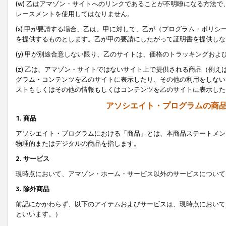
(w) 乙はアマゾン・サイトへのリンクであることが不明瞭になる方法
レースメントを使用してはなりません。
(x) 甲が要請する場合、乙は、甲に対して、乙が（プログラム・ポリ
を提供するものとします。乙が甲の要請にしたがって証明書を提供しな
(y) 甲が別途合意しない限り、乙のサイトは、価格のトラッキングお
(z) 乙は、アマゾン・サイトではないサイト上で提供される商品（例
グラム・コンテンツを乙のサイトに表示したり、その他の利用をしない
ストもしくはその他の情報もしくはコンテンツを乙のサイトに表示した
アソシエイト・プログラムの商
1. 商品
アソシエイト・プログラムにおける「商品」とは、本商品ステートメン
物理的またはデジタルの商品を指します。
2. サービス
現時点において、アマゾン・ホーム・サービス以外のサービスについて
3. 除外商品
前記にかかわらず、以下のアイテムおよびサービスは、現時点において
といいます。）