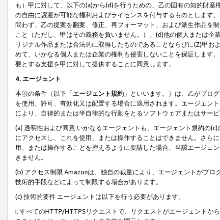
も）甲に対して、以下の(a)から(d)を行うための、乙の固有の知的
の自由に譲渡が可能な権利およびライセンスを付与するものとします。(
問わず、乙の提案を翻案、修正、再フォーマット、および派生作品を制
こと（ただし、甲はその義務を負いません。）。(d)他の個人または企
リジナル作品または合法的に取得したものであることならびに(Z)甲
めて、いかなる個人または企業の権利も侵害しないことを保証します。
要とする支援を甲に対して提供することに同意します。
4. エージェント
本項の条件（以下「
エージェント規約
」といいます。）は、乙がプログ
を使用、許可、有効化又は配置する場合に適用されます。エージェント
により、自律的または半自律的な行動をとるソフトウェアまたはサービ
(a) 透明性および同意 いかなるエージェントも、エージェント規約の
にアクセスし、これを使用、または操作することはできません。さらに、
用、または操作することを控えるように要請した場合、当該エージェン
きません。
(b) アクセス制限 Amazonは、独自の裁量により、エージェント
技術的手段などによって制限する場合があります。
(c) 技術的要件 エージェントは以下を行う必要があります。
i. すべてのHTTP/HTTPSリクエストで、リクエストがエージェ