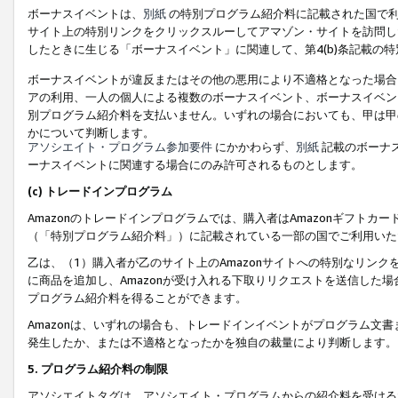
ボーナスイベントは、
別紙
の特別プログラム紹介料に記載された国で利
サイト上の特別リンクをクリックスルーしてアマゾン・サイトを訪問した
したときに生じる「ボーナスイベント」に関連して、第4(b)条記載の
ボーナスイベントが違反またはその他の悪用により不適格となった場合
アの利用、一人の個人による複数のボーナスイベント、ボーナスイベン
別プログラム紹介料を支払いません。いずれの場合においても、甲は甲
かについて判断します。
アソシエイト・プログラム参加要件
にかかわらず、
別紙
記載のボーナ
ーナスイベントに関連する場合にのみ許可されるものとします。
(c) トレードインプログラム
Amazonのトレードインプログラムでは、購入者はAmazonギフト
（「特別プログラム紹介料」）に記載されている一部の国でご利用いた
乙は、（1）購入者が乙のサイト上のAmazonサイトへの特別なリン
に商品を追加し、Amazonが受け入れる下取りリクエストを送信した場
プログラム紹介料を得ることができます。
Amazonは、いずれの場合も、トレードインイベントがプログラム文書
発生したか、または不適格となったかを独自の裁量により判断します。
5. プログラム紹介料の制限
アソシエイトタグは、アソシエイト・プログラムからの紹介料を受ける