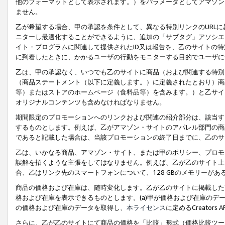
他のフォーマットとして表示されます。）をパラメータとしてアマゾン
ません。
乙が希望する場合、甲の承認を条件として、異なる特別リンクのURL
ニターし最適化することができるように、追加の「サブタグ」アソシエ
イト・プログラムに関連して提供されたID又は報告を、乙のサイトの
に到着したときに、かかるユーザの行動をモニターする目的でユーザに
乙は、甲の承認なく、いつでも乙のサイトに商品（および関連する特別
（商品ステートメント（以下に定義します。）に定義されたとおり）商
等）またはストアのホームページ（食料品等）を含みます。）と乙サイ
オリジナルコンテンツも含めなければなりません。
期間限定のプロモーションへのリンクおよび関連の紹介部分は、該当す
するものとします。例えば、乙がアマゾン・サイトのアパレル部門の商
であると記載した場合は、当該プロモーションの終了日までに、乙のサ
乙は、いかなる商品、アマゾン・サイト、または甲のポリシー、プロモ
誤解を招くような主張をしてはなりません。例えば、乙が乙のサイト上に
合、乙はリンク先のスマートフォンについて、128 GBのメモリーが
商品の価格および在庫は、随時変化します。乙が乙のサイトに掲載した
格および在庫を表示できるものとします。(a)甲が価格および在庫のデータを
の価格および在庫のデータを取得し、
本ライセンス
に定めるCreator
さらに、乙が乙のサイトにて商品の価格を「比較」形式（価格比較ツー