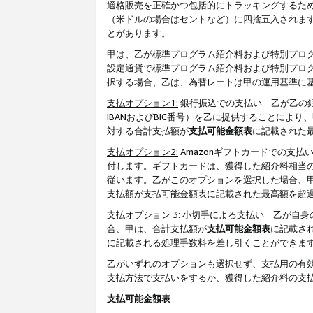
適格販売を正確かつ包括的にトラッキングするた
（米ドルの場合はセントなど）に四捨五入されま
とがあります。
甲は、乙が標準プログラム紹介料および特別プロ
設定通貨で標準プログラム紹介料および特別プロ
択する場合、乙は、為替レートは甲の運用基準に
支払オプション1:
銀行振込での支払い 乙が乙の銀
IBANおよびBIC番号）を乙に提供することに
対する合計支払額が
支払可能金額表
に記載された
支払オプション2:
Amazonギフトカードでの支
付します。ギフトカードは、獲得した紹介料相当
従います。乙がこのオプションを選択した場合、
支払額が支払可能金額表に記載された最高額を超
支払オプション 3:
小切手による支払い 乙が自身
合、甲は、合計支払額が
支払可能金額表
に記載さ
に記載される処理手数料を差し引くことができま
乙がいずれのオプションも選択せず、支払用の有
支払方法で支払いをするか、獲得した紹介料の支
支払可能金額表