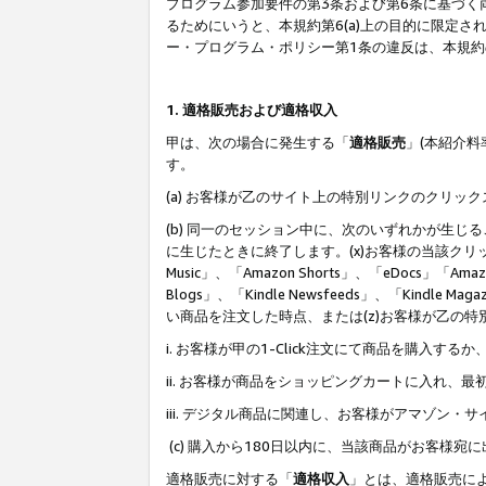
プログラム参加要件の第3条および第6条に基づく
るためにいうと、本規約第6(a)上の目的に限定
ー・プログラム・ポリシー第1条の違反は、本規
1. 適格販売および適格収入
甲は、次の場合に発生する「
適格販売
」(本紹介
す。
(a) お客様が乙のサイト上の特別リンクのクリッ
(b) 同一のセッション中に、次のいずれかが生
に生じたときに終了します。(x)お客様の当該クリ
Music」、「Amazon Shorts」、「eDocs」「Ama
Blogs」、「Kindle Newsfeeds」、「Ki
い商品を注文した時点、または(z)お客様が乙の
i. お客様が甲の1-Click注文にて商品を購入するか
ii. お客様が商品をショッピングカートに入れ
iii. デジタル商品に関連し、お客様がアマゾ
(c) 購入から180日以内に、当該商品がお客
適格販売に対する「
適格収入
」とは、適格販売に