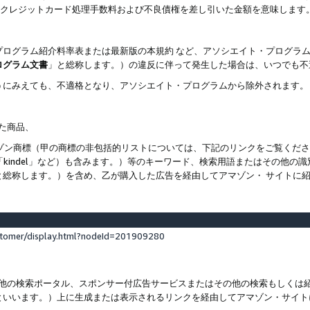
ト、クレジットカード処理手数料および不良債権を差し引いた金額を意味します
プログラム紹介料率表または最新版の本規約 など、アソシエイト・プログラ
ログラム文書
」と総称します。）の違反に伴って発生した場合は、いつでも不
うにみえても、不適格となり、アソシエイト・プログラムから除外されます。
れた商品、
他のアマゾン商標（甲の商標の非包括的リストについては、下記のリンクをご覧く
よび「kindel」など）も含みます。）等のキーワード、検索用語またはその
と総称します。）を含め、乙が購入した広告を経由してアマゾン・ サイトに
stomer/display.html?nodeId=201909280
その他の検索ポータル、スポンサー付広告サービスまたはその他の検索もしく
といいます。）上に生成または表示されるリンクを経由してアマゾン・サイト