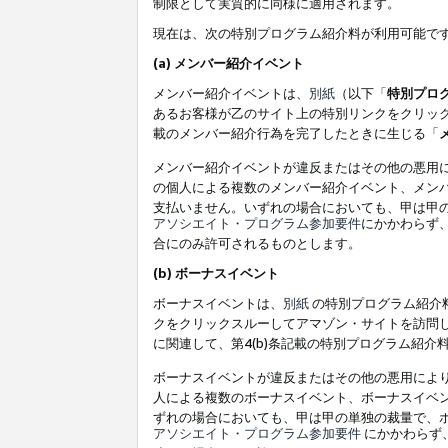
制限として実質的に同様に適用されます。
現在は、次の特別プログラム紹介料が利用可能で
(a) メンバー紹介イベント
メンバー紹介イベントは、
別紙
（以下「
特別プロ
あるお客様が乙のサイト上の特別リンクをクリック
載のメンバー紹介行為を完了したときに生じる「
メンバー紹介イベントが違反またはその他の悪用
の個人による複数のメンバー紹介イベント、メン
支払いません。いずれの場合においても、甲は甲
アソシエイト・プログラム参加要件
にかかわらず
合にのみ許可されるものとします。
(b) ボーナスイベント
ボーナスイベントは、
別紙
の特別プログラム紹介料
クをクリックスルーしてアマゾン・サイトを訪問し
に関連して、第4(b)条記載の特別プログラム紹介
ボーナスイベントが違反またはその他の悪用によ
人による複数のボーナスイベント、ボーナスイベ
ずれの場合においても、甲は甲の単独の裁量で、
アソシエイト・プログラム参加要件
にかかわらず