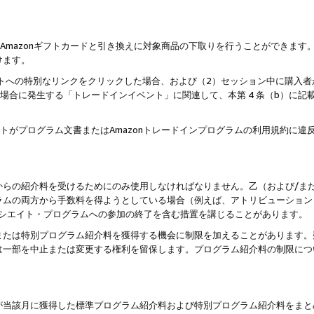
はAmazonギフトカードと引き換えに対象商品の下取りを行うことができま
けます。
サイトへの特別なリンクをクリックした場合、および（2）セッション中に購入
た場合に発生する「トレードインイベント」に関連して、本第 4 条（b）に
ントがプログラム文書またはAmazonトレードインプログラムの利用規約に
。
からの紹介料を受けるためにのみ使用しなければなりません。乙（および/ま
ラムの両方から手数料を得ようとしている場合（例えば、アトリビューション
ソシエイト・プログラムへの参加の終了を含む措置を講じることがあります。
または特別プログラム紹介料を獲得する機会に制限を加えることがあります。
は一部を中止または変更する権利を留保します。プログラム紹介料の制限につ
が当該月に獲得した標準プログラム紹介料および特別プログラム紹介料をまと