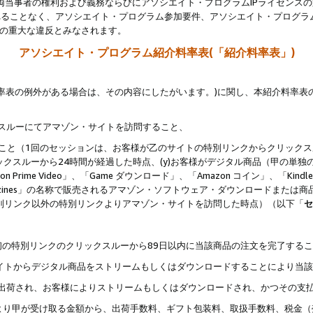
両当事者の権利および義務ならびにアソシエイト・プログラムIPライセンス
されることなく、アソシエイト・プログラム参加要件、アソシエイト・プログラ
約の重大な違反とみなされます。
アソシエイト・プログラム紹介料率表(「紹介料率表」)
料率表の例外がある場合は、その内容にしたがいます。)に関し、本紹介料率表
クスルーにてアマゾン・サイトを訪問すること、
じること（1回のセッションは、お客様が乙のサイトの特別リンクからクリック
ックスルーから24時間が経過した時点、(y)お客様がデジタル商品（甲の単独の
zon Prime Video」、「Game ダウンロード」、「Amazon コイン」、「Kindle 本
ndle Magazines」の名称で販売されるアマゾン・ソフトウェア・ダウンロードまた
特別リンク以外の特別リンクよりアマゾン・サイトを訪問した時点）（以下「
セ
、
、最初の特別リンクのクリックスルーから89日以内に当該商品の注文を完了する
ン・サイトからデジタル商品をストリームもしくはダウンロードすることにより当
様宛に出荷され、お客様によりストリームもしくはダウンロードされ、かつその支
より甲が受け取る金額から、出荷手数料、ギフト包装料、取扱手数料、税金（