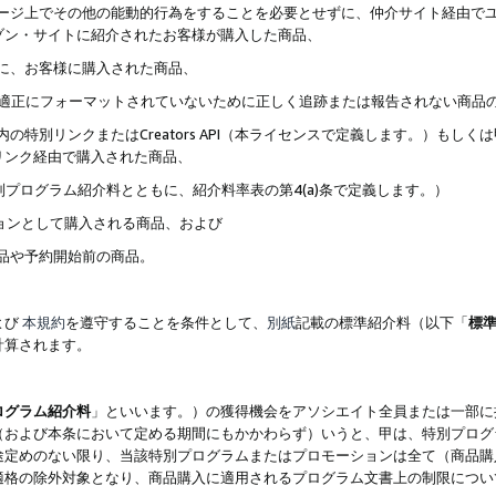
ブページ上でその他の能動的行為をすることを必要とせずに、仲介サイト経由で
ゾン・サイトに紹介されたお客様が購入した商品、
ずに、お客様に購入された商品、
クが適正にフォーマットされていないために正しく追跡または報告されない商品
内の特別リンクまたはCreators API（本ライセンスで定義します。）も
リンク経由で購入された商品、
特別プログラム紹介料とともに、紹介料率表の第4(a)条で定義します。）
ションとして購入される商品、および
商品や予約開始前の商品。
よび
本規約
を遵守することを条件として、
別紙
記載の標準紹介料（以下「
標
計算されます。
ログラム紹介料
」といいます。）の獲得機会をアソシエイト全員または一部に
（および本条において定める期間にもかかわらず）いうと、甲は、特別プログ
途定めのない限り、当該特別プログラムまたはプロモーションは全て（商品購
適格の除外対象となり、商品購入に適用されるプログラム文書上の制限につい