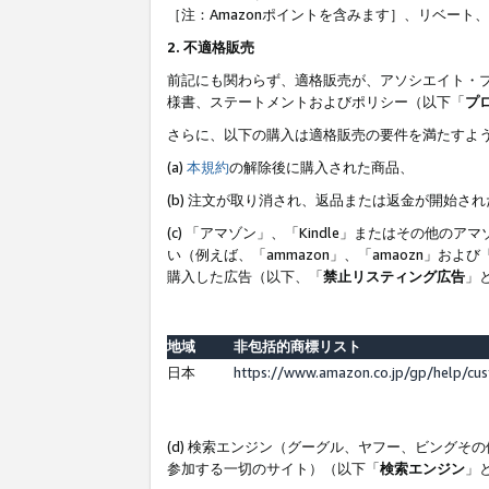
［注：Amazonポイントを含みます］、リベー
2. 不適格販売
前記にも関わらず、適格販売が、アソシエイト・
様書、ステートメントおよびポリシー（以下「
プ
さらに、以下の購入は適格販売の要件を満たすよ
(a)
本規約
の解除後に購入された商品、
(b) 注文が取り消され、返品または返金が開始さ
(c) 「アマゾン」、「Kindle」またはその
い（例えば、「ammazon」、「amaozn」お
購入した広告（以下、「
禁止リスティング広告
」
地域
非包括的商標リスト
日本
https://www.amazon.co.jp/gp/help/cu
(d) 検索エンジン（グーグル、ヤフー、ビング
参加する一切のサイト）（以下「
検索エンジン
」