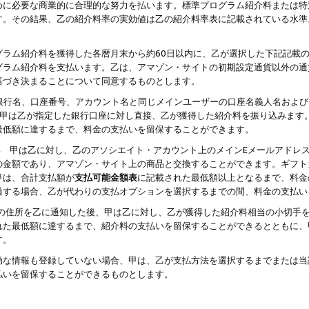
めに必要な商業的に合理的な努力を払います。標準プログラム紹介料または特
す。その結果、乙の紹介料率の実効値は乙の紹介料率表に記載されている水準
グラム紹介料を獲得した各暦月末から約60日以内に、乙が選択した下記記載
グラム紹介料を支払います。乙は、アマゾン・サイトの初期設定通貨以外の通
基づき決まることについて同意するものとします。
行名、口座番号、アカウント名と同じメインユーザーの口座名義人名および
より、甲は乙が指定した銀行口座に対し直接、乙が獲得した紹介料を振り込みま
最低額に達するまで、料金の支払いを留保することができます。
払い 甲は乙に対し、乙のアソシエイト・アカウント上のメインEメールアドレ
の金額であり、アマゾン・サイト上の商品と交換することができます。ギフト
甲は、合計支払額が
支払可能金額表
に記載された最低額以上となるまで、料金
過する場合、乙が代わりの支払オプションを選択するまでの間、料金の支払い
の住所を乙に通知した後、甲は乙に対し、乙が獲得した紹介料相当の小切手
れた最低額に達するまで、紹介料の支払いを留保することができるとともに、
す。
効な情報も登録していない場合、甲は、乙が支払方法を選択するまでまたは当
払いを留保することができるものとします。