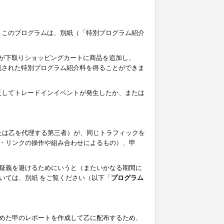
す。このプログラムは、別紙（「特別プログラム紹介
者が下取りショッピングカートに商品を追加し、
記載された特別プログラム紹介料を得ることができま
違反してトレードインイベントが発生したか、または
たは乙を代理する第三者）が、同じトラフィックを
・リンクの操作や組み合わせによるもの）、甲
疑義を避けるためにいうと（またいかなる期間に
いては、
別紙
をご覧ください（以下「
プログラム
めた甲のレポートを作成して乙に配布するため、