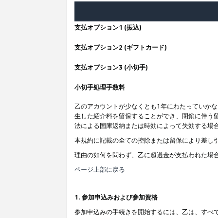
支払オプション1 (振込)
支払オプション2 (ギフトカード)
支払オプション3 (小切手)
小切手処理手数料
乙のアカウントが少なくとも1年にわたっていか
生した紹介料を留保することができ、閉鎖に伴う
法による国庫返納または時効によって失効する場
本規約に記載の全ての控除または留保により差し
理由の如何を問わず、乙に超過金が支払われた場
ページ上部に戻る
1. 参加申込みおよび参加資格
参加申込みの手続きを開始するには、乙は、すべ