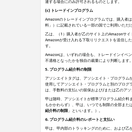
連する場合にのみ許可されるものとします。
(c) トレードインプログラム
Amazonのトレードインプログラムでは、購入者
料」）に記載されている一部の国でご利用いただ
乙は、（1）購入者が乙のサイト上のAmazon
Amazonが受け入れる下取りリクエストを送信し
す。
Amazonは、いずれの場合も、トレードインイベ
不適格となったかを独自の裁量により判断します
5. プログラム紹介料の制限
アソシエイトタグは、アソシエイト・プログラム
使用してアソシエイト・プログラムと別のプログ
は、手数料の支払いの留保および/または乙のア
甲は随時、アソシエイトが標準プログラム紹介料
もかかわらず）、甲は、いつでも制限の全部また
紹介料の制限
」といいます。）。
6. プログラム紹介料のレポートと支払い
甲は、甲内部のトラッキングのために、および乙