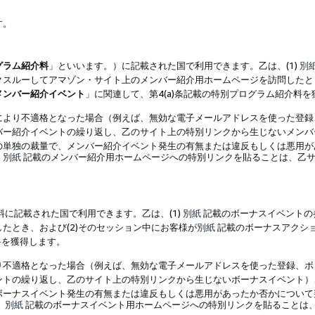
す。
グラム紹介料
」といいます。）に記載された国で利用できます。乙は、(1)
別
スルーしてアマゾン・サイト上のメンバー紹介用ホームページを訪問したとき
メンバー紹介イベント
」に関連して、第4(a)条記載の特別プログラム紹介料
により不適格となった場合（例えば、無効な電子メールアドレスを使った登録
バー紹介イベントの繰り返し、乙のサイト上の特別リンクから生じないメンバ
の単独の裁量で、メンバー紹介イベント発生の有無または違反もしくは悪用が
、
別紙
記載のメンバー紹介用ホームページへの特別リンクを貼ることは、乙サ
に記載された国で利用できます。乙は、(1)
別紙
記載のボーナスイベントの
たとき、および(2)そのセッション中にお客様が
別紙
記載のボーナスアクシ
料を獲得します。
り不適格となった場合（例えば、無効な電子メールアドレスを使った登録、ボ
ントの繰り返し、乙のサイト上の特別リンクから生じないボーナスイベント）
ボーナスイベント発生の有無または違反もしくは悪用があったか否かについて
、
別紙
記載のボーナスイベント用ホームページへの特別リンクを貼ることは