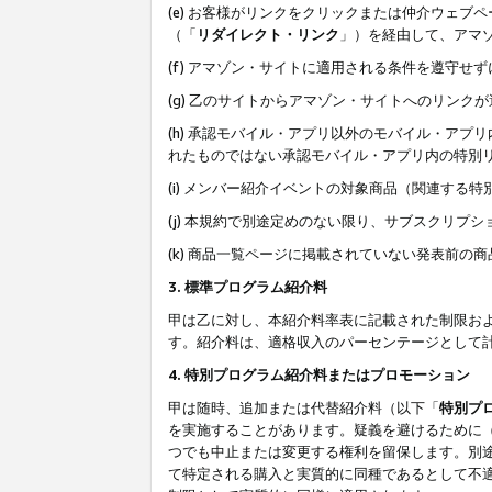
(e) お客様がリンクをクリックまたは仲介ウェ
（「
リダイレクト・リンク
」）を経由して、アマ
(f) アマゾン・サイトに適用される条件を遵守せ
(g) 乙のサイトからアマゾン・サイトへのリン
(h) 承認モバイル・アプリ以外のモバイル・アプリ
れたものではない承認モバイル・アプリ内の特別
(i) メンバー紹介イベントの対象商品（関連する
(j) 本規約で別途定めのない限り、サブスクリプ
(k) 商品一覧ページに掲載されていない発表前の
3. 標準プログラム紹介料
甲は乙に対し、本紹介料率表に記載された制限お
す。紹介料は、適格収入のパーセンテージとして
4. 特別プログラム紹介料またはプロモーション
甲は随時、追加または代替紹介料（以下「
特別プ
を実施することがあります。疑義を避けるために
つでも中止または変更する権利を留保します。別
て特定される購入と実質的に同種であるとして不