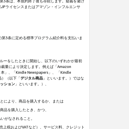
の第3条は、本規約終了後も存続します。疑義を避け
ムIPライセンスまたはアマゾン・インフルエンサ
の第3条に定める標準プログラム紹介料を支払いま
スルーをしたときに開始し、以下のいずれかが最初
裁量により決定します。例えば「Amazon
」、「Kindle Newspapers」、 「Kindle
は商品）（以下「
デジタル商品
」といいます。）ではな
ッション
」といいます。）、
ことにより、商品を購入するか、または
該商品を購入したとき、かつ、
払いがなされること。
売上税およびVATなど）、サービス料、クレジット