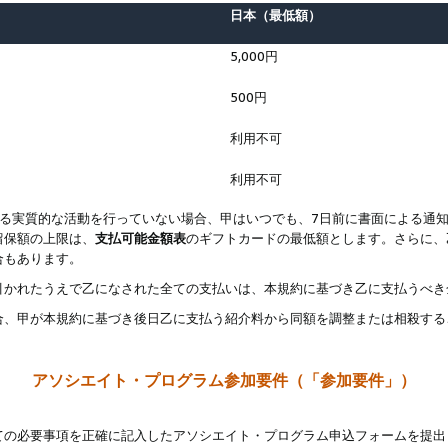
日本（最低額）
5,000円
500円
利用不可
利用不可
なる実質的な活動を行っていない場合、甲はいつでも、7日前に書面による通
留保額の上限は、
支払可能金額表
のギフトカードの最低額とします。さらに、
合もあります。
引かれたうえで乙になされた全ての支払いは、本規約に基づき乙に支払うべき
合、甲が本規約に基づき後日乙に支払う紹介料から同額を調整または相殺する
アソシエイト・プログラム参加要件（「参加要件」）
ての必要事項を正確に記入したアソシエイト・プログラム申込フォームを提出