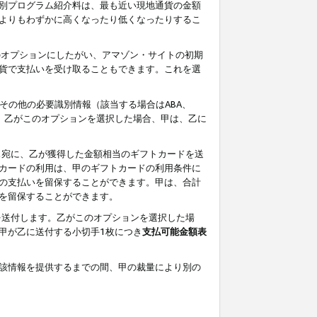
別プログラム紹介料は、最も近い現地通貨の金額
よりもわずかに高くなったり低くなったりするこ
のオプションにしたがい、アマゾン・サイトの初期
貨で支払いを受け取ることもできます。これを選
その他の必要識別情報（該当する場合はABA、
す。乙がこのオプションを選択した場合、甲は、乙に
ス宛に、乙が獲得した金額相当のギフトカードを送
カードの利用は、甲のギフトカードの利用条件に
の支払いを留保することができます。甲は、合計
を留保することができます。
を送付します。乙がこのオプションを選択した場
甲が乙に送付する小切手1枚につき
支払可能金額表
該情報を提供するまでの間、甲の裁量により別の