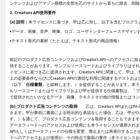
ンテンツおよびアマゾン商標の全部を乙のサイトから直ちに除去、削除
2. Creators API使用要件
(a) 説明：
本ライセンスに基づき、甲は乙に対し、以下を含むプログラ
•データ、画像、音声、映像、ロゴ、ユーザインターフェースデザイン
•テキスト形式の素材（たとえば、テキスト形式の商品情報）
前記のプロダクト広告コンテンツおよびCreators APIへのアクセスに
供することがあります。サンプルソースコードおよびライブラリはそれ
イセンスに基づき乙に提供されます。Creators APIに関連して
上の必要条件ならびにCreators APIの適切な利用に関連するテ
（以下「
仕様書類
」と総称します。）を提供することがあります。本ラ
ルソースコードまたはライブラリおよび甲が提供する仕様書類は、「プ
で提供されたいかなるデータ、画像、テキストその他の情報またはコン
(b) プロダクト広告コンテンツの取得
乙は、Creators APIま
きます。甲が事前に書面による明示的な承認をした場合、乙は、甲がCreator
す。）を通じて、プロダクト広告コンテンツを取得することもできます
データフィードへのアクセスおよび使用にも本ライセンスが適用されます。乙は
APIもしくはデータフィードの仕様を変更、廃止または再発行することがで
ドへのアクセスおよび使用が、その時点で最新の要件（本ライセンスお