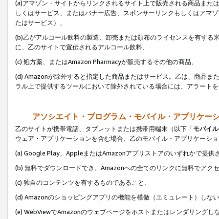
(a)アマゾン・サイトからリンクされるサイト上で販売される商品またはサ
しくはサービス、またはバナー広告、スポンサーリンクもしくはアマゾ
たはサービス）、
(b)乙がアルコール飲料の製造、卸売または頒布のライセンスを有す
に、乙のサイトで宣伝されるアルコール飲料、
(c) 処方薬、またはAmazon Pharmacyが販売するその他の商品、
(d) Amazonが除外すると指定した商品またはサービス。乙は、商品また
ラル上で提供するツールにおいて除外されている場合には、アラートを
アソシエイト・プログラム・モバイル・アプリケー
乙のサイトが携帯電話、タブレットまたは携帯用端末（以下「
モバイル
ウェア・アプリケーションを含む場合、乙のモバイル・アプリケーショ
(a) Google Play、AppleまたはAmazonアプリストアのいずれかで
(b) 無料でダウンロードでき、Amazonへの全てのリンクに無料でアク
(c) 独自のコンテンツを有するものであること、
(d) Amazonのショッピングアプリの機能を模倣（エミュレート）しな
(e) WebViewでAmazonのウェブページをホストまたはレンダリング