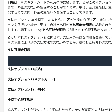
利用は、甲のギフトカードの利用条件に従います。乙がこのオプション
まで、料金の支払いを留保することができます。甲は、合計支払額が支
択するまでの間、料金の支払いを留保することができます。
支払オプション 3:
小切手による支払い 乙が自身の住所を乙に通知し
ョンを選択した場合、甲は、合計支払額が
支払可能金額表
に記載された
付する小切手1枚につき
支払可能金額表
に記載される処理手数料を差し
乙がいずれのオプションも選択せず、支払用の有効な情報も登録してい
甲の裁量により別の支払方法で支払いをするか、獲得した紹介料の支払
支払可能金額表
支払オプション1 (振込)
支払オプション2 (ギフトカード)
支払オプション3 (小切手)
小切手処理手数料
乙のアカウントが少なくとも1年にわたっていかなる実質的な活動を行