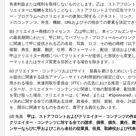
有者利益または権利を取得しないものとします。乙は、ストアフロントに
リエイターに報酬を支払うことなく、ストアフロント上での広告マテリア
ー・プログラムへのクリエイターの参加に関する（テキスト、リンク、
トのコンテンツ、外見、機能、URLおよびその他全ての要素を決定で
(b) クリエイター商標のライセンス 乙は甲に対し、本インフルエン
の最長期間にわたり、甲に対してパブリック・プロフィールへのリンク
に関連して甲に提供される乙の名前、写真、ロゴ、その他の商標（以下
複製、再生、翻案、翻訳、引用、再フォーマット、配信、送信および表
甲はクリエイター商標についてクリエイターが提供した形状から変更し
ーマットまたはサイズ変更を目的とする場合を除きます。）
(c) クリエイター・コンテンツおよびサイト 疑義を避けるためにい
ル提出に関連する該当アマゾン・サイトの利用規約の規定に従い、かつ、
用される場合、米連邦取引委員会（FTC）の広告における推奨・証言
イターが、クリエイター・コンテンツに関連して他の製造業者、配信業
を受け取った場合、クリエイターは、(「#Ad」または「#Sponsor
り決めに関する全ての適用ある法律、政省令、規則、規制、命令、許認
を、開示に関連するものを含めて、遵守する責任も負います。
(d) 免責
甲は、ストアフロントおよびクリエイター・コンテンツの作
クリエイター・コンテンツに対する全ての請求、損害、損失、責任、費
ンサーならびに甲およびこれら各社の従業員、役員、取締役および代表