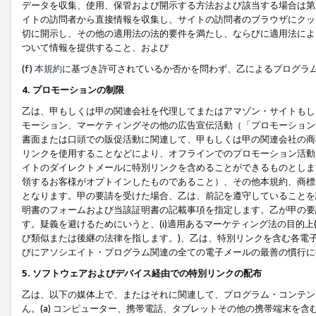
データを収集、使用、保管および開示する方法および該当する場合は第
イトの訪問者から直接情報を収集し、サイトの訪問者のブラウザにクッ
切に開示し、その他の適用法の法的要件を満たし、ならびに適用法によ
ついて情報を提供すること、および
(f)
本規約
に基づき許可されているか否かを問わず、乙によるプログラ
4. プロモーションの制限
乙は、甲もしくは甲の関連会社を代理してまたはアマゾン・サイトもし
モーション、マーケティングその他の広告宣伝活動（「プロモーション
書面または口頭での販促活動に関連して、甲もしくは甲の関連会社の商
リンクを使用することなどにより、オフラインでのプロモーション活動
イトのダイレクトメールに特別リンクを含めることができるものとしま
領するお客様がオプトインしたものであること）、その他本規約、商標
となります。甲の要請を受けた場合、乙は、前記を遵守していることを
明書のフォームおよび当該証明書の記載事項を指定します。乙が甲の要
す。疑義を避けるためにいうと、(i)適用あるマーケティング法の目的上(例
び類似または後継の法律を指します。)、乙は、特別リンクを含む各電子
びにアソシエイト・プログラム関連の全ての電子メールの最善の慣行に
5. ソフトウェアおよびデバイス経由での特別リンクの配布
乙は、以下の媒体上で、またはそれに関連して、プログラム・コンテン
ん。(a) コンピューター、携帯電話、タブレットその他の携帯端末を