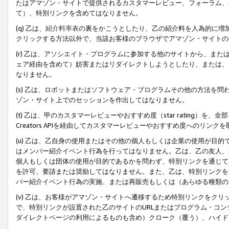
たはアマゾン・サイトで提供されるカスタマーレビュー、フォーラム、
て）、特別リンクを含めてはなりません。
(q) 乙は、
紹介料率表
の裏をかこうとしたり、乙の紹介料を人為的に増
クリックする方法以外で、当該お客様のブラウザでアマゾン・サイトの
(r) 乙は、アソシエイト・プログラムに参加する他のサイトから、ま
ェア経由を含めて）妨害またはリダイレクトしようとしたり、または、
なりません。
(s) 乙は、ロボットまたはソフトウェア・プログラムその他の方法を
ゾン・サイト上でのセッションを作出してはなりません。
(t) 乙は、甲のカスタマーレビューやおすすめ度（star rating
Creators APIを経由してカスタマーレビューやおすすめ度へのリンク
(u) 乙は、乙自身の使用またはその他の個人もしくは企業の使用が目
はメンバー紹介イベント行為を行ってはなりません。乙は、乙の友人、
個人もしくは団体の使用が目的であるかを問わず、特別リンクを通じて
を許可、要請または奨励してはなりません。また、乙は、特別リンクを
バー紹介イベント行為の実施、または再販売もしくは（あらゆる種類の
(v) 乙は、お客様がアマゾン・サイトへ遷移するため特別リンクをク
で、特別リンクが設置された乙のサイトのURLまたはプログラム・コ
ダイレクトページの利用によるものも含め）クローク（覆う）、ハイド