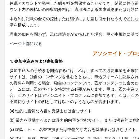
休眠アカウントで発生した紹介料を留保することができ、閉鎖に伴う留
ウント内の未払いの未収紹介料は、適用法による国庫返納または時効に
本規約に記載の全ての控除または留保により差し引かれたうえで乙にな
済を構成します。
理由の如何を問わず、乙に超過金が支払われた場合、甲が本規約に基づ
ページ上部に戻る
アソシエイト・プロ
1. 参加申込みおよび参加資格
参加申込みの手続きを開始するには、乙は、すべての必要事項を正確に
サイトは、独自のコンテンツを含むとともに、申込フォームに記載され
の資料を利用する場合、独自のコンテンツは、乙がコンテンツに含めた
ォームには、乙のサイトを特定する必要があります。甲は、乙の申込フ
合、乙のサイトはアソシエイト・プログラムに参加できず、乙は、乙の
不適切なサイトの例としては以下のようなものが含まれます。
(a) 性的に露骨な内容を奨励または含むサイト
(b) 暴力を奨励するまたは暴力的内容を含むサイト、または潜在的に
(c) 虚偽、不正、名誉毀損または中傷的な内容を奨励または含むサイト
(d) 不快、迷惑、有害、プライバシー侵害、乱用的、差別的（人種、