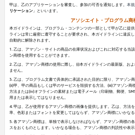
甲は、乙のアプリケーションを審査し、参加の可否を通知します。
本規
リケーション
」といいます。
アソシエイト・プログラム商
本ガイドラインは、プログラム・コンテンツの一部として甲が乙に提供
ラインは常に厳密に遵守することが要求され、本ガイドラインに違反し
自動的に解除されます。
1. 乙は、アマゾン・サイトの商品の在庫状況およびこれに対応する
ン商標を使用することができます。
2. 乙は、アマゾン商標の使用に際し、(i)本ガイドラインの最新版、およ
ません。
3. 乙は、プログラム文書で具体的に承認された目的に限り、アマゾン
(ii)甲、甲の商品もしくは甲のサービスを毀損する方法、(iii)アマ
方法または(iv)オフラインの素材または電子メール（印刷物、郵便、S
用または表示してはなりません。
4. 甲は、乙が使用するアマゾン商標の画像を提供します。乙は、方
率、色彩またはフォントを変更してはならず、アマゾン商標にいかなる
5. 各アマゾン商標は、単独で表示しなければならず、アマゾン商標
スをおくものとします。いかなる場合も、アマゾン商標の判読性や表示