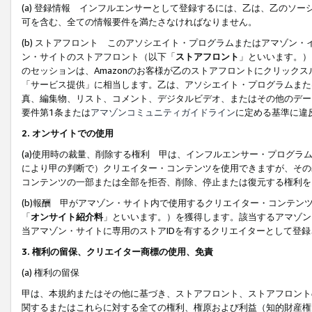
(a) 登録情報 インフルエンサーとして登録するには、乙は、乙のソ
可を含む、全ての情報要件を満たさなければなりません。
(b) ストアフロント このアソシエイト・プログラムまたはアマゾン
ン・サイトのストアフロント（以下「
ストアフロント
」といいます。）
のセッションは、Amazonのお客様が乙のストアフロントにクリック
「サービス提供」に相当します。乙は、アソシエイト・プログラムまた
真、編集物、リスト、コメント、デジタルビデオ、またはその他のデー
要件第1条または
アマゾンコミュニティガイドライン
に定める基準に違
2.
オンサイトでの使用
(a)使用時の裁量、削除する権利 甲は、インフルエンサー・プログラ
により甲の判断で）クリエイター・コンテンツを使用できますが、その
コンテンツの一部または全部を拒否、削除、停止または復元する権利を
(b)報酬 甲がアマゾン・サイト内で使用するクリエイター・コンテン
「
オンサイト紹介料
」といいます。）を獲得します。該当するアマゾン
当アマゾン・サイトに専用のストアIDを有するクリエイターとして登
3.
権利の留保、クリエイター商標の使用、免責
(a) 権利の留保
甲は、本規約またはその他に基づき、ストアフロント、ストアフロント
関するまたはこれらに対する全ての権利、権原および利益（知的財産権