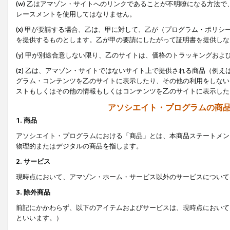
(w) 乙はアマゾン・サイトへのリンクであることが不明瞭になる方法
レースメントを使用してはなりません。
(x) 甲が要請する場合、乙は、甲に対して、乙が（プログラム・ポリ
を提供するものとします。乙が甲の要請にしたがって証明書を提供しな
(y) 甲が別途合意しない限り、乙のサイトは、価格のトラッキングお
(z) 乙は、アマゾン・サイトではないサイト上で提供される商品（例
グラム・コンテンツを乙のサイトに表示したり、その他の利用をしない
ストもしくはその他の情報もしくはコンテンツを乙のサイトに表示した
アソシエイト・プログラムの商
1. 商品
アソシエイト・プログラムにおける「商品」とは、本商品ステートメン
物理的またはデジタルの商品を指します。
2. サービス
現時点において、アマゾン・ホーム・サービス以外のサービスについて
3. 除外商品
前記にかかわらず、以下のアイテムおよびサービスは、現時点において
といいます。）