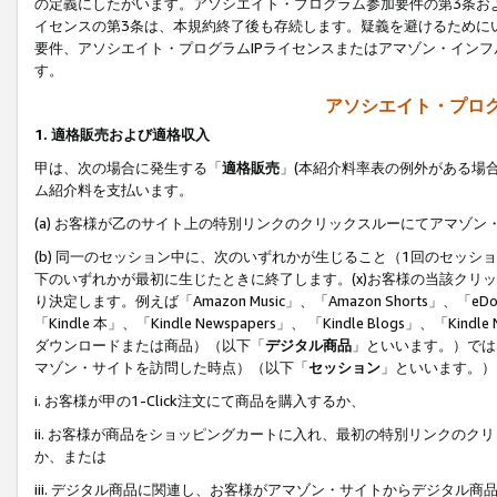
の定義にしたがいます。アソシエイト・プログラム参加要件の第3条お
イセンスの第3条は、本規約終了後も存続します。疑義を避けるためにい
要件、アソシエイト・プログラムIPライセンスまたはアマゾン・イン
す。
アソシエイト・プログ
1. 適格販売および適格収入
甲は、次の場合に発生する「
適格販売
」(本紹介料率表の例外がある場
ム紹介料を支払います。
(a) お客様が乙のサイト上の特別リンクのクリックスルーにてアマゾン
(b) 同一のセッション中に、次のいずれかが生じること（1回のセッ
下のいずれかが最初に生じたときに終了します。(x)お客様の当該クリッ
り決定します。例えば「Amazon Music」、「Amazon Shorts」、「eDo
「Kindle 本」、「Kindle Newspapers」、 「Kindle Blogs」、「
ダウンロードまたは商品）（以下「
デジタル商品
」といいます。）では
マゾン・サイトを訪問した時点）（以下「
セッション
」といいます。）
i. お客様が甲の1-Click注文にて商品を購入するか、
ii. お客様が商品をショッピングカートに入れ、最初の特別リンクの
か、または
iii. デジタル商品に関連し、お客様がアマゾン・サイトからデジタ