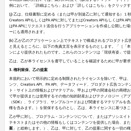
例において、「詳細はこちら」および「詳しくはこちら」をクリックす
(j) 乙は、仕様書類に定める（または甲が別途乙に対して通知する）
Creators APIもしくはPA APIに対してまたはCreators APIもしく
はPA APIにリクエスト送信を行うアプリケーションを作成し公開し
ーにも適用されます。
(k) 乙が乙のアプリケーション上でテキストで構成されるプロダクト
と見えるところに、以下の免責文言を表示するものとします。「［「本
ンにより提供されたものです。これらのコンテンツは「現状有姿」で提
乙は、乙が本ライセンスを遵守していることを確認するために甲が要求
3. 権利留保、乙の提案
本規約において明示的に定める制限されたライセンスを除いて、甲は、
ンツ、Creators API、PA API、データフィード、プロダクト
ト・サイト上の情報およびマテリアル、甲および甲の関連会社の商標お
て甲が提供または使用するその他の知的財産およびテクノロジー（アプ
（SDK）、ライブラリ、サンプルコードおよび関連するマテリアルを
権を含みます。）を留保するものとし、乙は、本ライセンスに基づきこ
乙が甲に対し、プログラム・コンテンツについて、またはアソシエイト
テキストまたはその他の情報もしくはコンテンツを提供した場合、また
案
」と総称します。）、乙は、甲に対して、乙の提案に関する一切の権