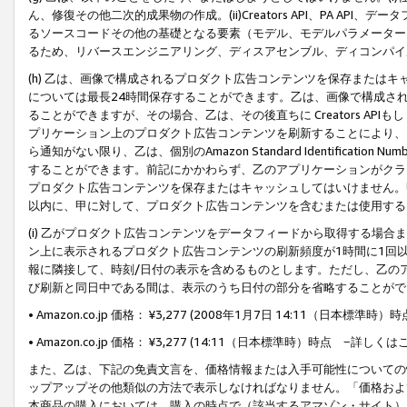
ん、修復その他二次的成果物の作成。(ii)Creators API、PA 
るソースコードその他の基礎となる要素（モデル、モデルパラメーター
るため、リバースエンジニアリング、ディスアセンブル、ディコンパイ
(h) 乙は、画像で構成されるプロダクト広告コンテンツを保存または
については最長24時間保存することができます。乙は、画像で構成さ
ることができますが、その場合、乙は、その後直ちに Creators AP
プリケーション上のプロダクト広告コンテンツを刷新することにより、
ら通知がない限り、乙は、個別のAmazon Standard Identification Nu
することができます。前記にかかわらず、乙のアプリケーションがクラ
プロダクト広告コンテンツを保存またはキャッシュしてはいけません。
以内に、甲に対して、プロダクト広告コンテンツを含むまたは使用する
(i) 乙がプロダクト広告コンテンツをデータフィードから取得する場合または
ン上に表示されるプロダクト広告コンテンツの刷新頻度が1時間に1回
報に隣接して、時刻/日付の表示を含めるものとします。ただし、乙の
び刷新と同日中である間は、表示のうち日付の部分を省略することがで
• Amazon.co.jp 価格： ¥3,277 (2008年1月7日 14:11（日本標準
• Amazon.co.jp 価格： ¥3,277 (14:11（日本標準時）時点 −詳しくは
また、乙は、下記の免責文言を、価格情報または入手可能性についての
ップアップその他類似の方法で表示しなければなりません。「価格およ
本商品の購入においては、購入の時点で（該当するアマゾン・サイト）