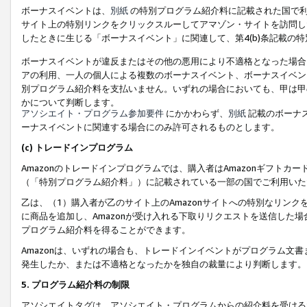
ボーナスイベントは、
別紙
の特別プログラム紹介料に記載された国で利
サイト上の特別リンクをクリックスルーしてアマゾン・サイトを訪問した
したときに生じる「ボーナスイベント」に関連して、第4(b)条記載の
ボーナスイベントが違反またはその他の悪用により不適格となった場合
アの利用、一人の個人による複数のボーナスイベント、ボーナスイベン
別プログラム紹介料を支払いません。いずれの場合においても、甲は甲
かについて判断します。
アソシエイト・プログラム参加要件
にかかわらず、
別紙
記載のボーナ
ーナスイベントに関連する場合にのみ許可されるものとします。
(c) トレードインプログラム
Amazonのトレードインプログラムでは、購入者はAmazonギフト
（「特別プログラム紹介料」）に記載されている一部の国でご利用いた
乙は、（1）購入者が乙のサイト上のAmazonサイトへの特別なリン
に商品を追加し、Amazonが受け入れる下取りリクエストを送信した場
プログラム紹介料を得ることができます。
Amazonは、いずれの場合も、トレードインイベントがプログラム文書
発生したか、または不適格となったかを独自の裁量により判断します。
5. プログラム紹介料の制限
アソシエイトタグは、アソシエイト・プログラムからの紹介料を受ける