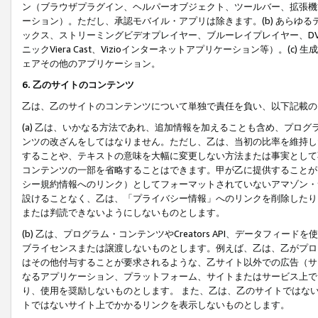
ン（ブラウザプラグイン、ヘルパーオブジェクト、ツールバー、拡張機
ーション）。ただし、承認モバイル・アプリは除きます。(b) あらゆ
ックス、ストリーミングビデオプレイヤー、ブルーレイプレイヤー、DVDプ
ニックViera Cast、Vizioインターネットアプリケーション等）。(
ェアその他のアプリケーション。
6. 乙のサイトのコンテンツ
乙は、乙のサイトのコンテンツについて単独で責任を負い、以下記載の
(a) 乙は、いかなる方法であれ、追加情報を加えることも含め、プロ
ンツの改ざんをしてはなりません。ただし、乙は、当初の比率を維持し
することや、テキストの意味を大幅に変更しない方法または事実として
コンテンツの一部を省略することはできます。甲が乙に提供することが
シー規約情報へのリンク）としてフォーマットされていないアマゾン・
設けることなく、乙は、「プライバシー情報」へのリンクを削除したり
または判読できないようにしないものとします。
(b) 乙は、プログラム・コンテンツやCreators API、データフ
ブライセンスまたは譲渡しないものとします。例えば、乙は、乙がプロ
はその他付与することが要求されるような、乙サイト以外での広告（サ
なるアプリケーション、プラットフォーム、サイトまたはサービス上で
り、使用を奨励しないものとします。 また、乙は、乙のサイトではな
トではないサイト上でかかるリンクを表示しないものとします。