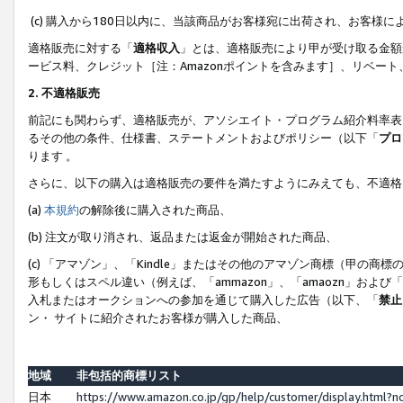
(c) 購入から180日以内に、当該商品がお客様宛に出荷され、お客
適格販売に対する「
適格収入
」とは、適格販売により甲が受け取る金額
ービス料、クレジット［注：Amazonポイントを含みます］、リベー
2. 不適格販売
前記にも関わらず、適格販売が、アソシエイト・プログラム紹介料率表
るその他の条件、仕様書、ステートメントおよびポリシー（以下「
プロ
ります 。
さらに、以下の購入は適格販売の要件を満たすようにみえても、不適格
(a)
本規約
の解除後に購入された商品、
(b) 注文が取り消され、返品または返金が開始された商品、
(c) 「アマゾン」、「Kindle」またはその他のアマゾン商標（甲
形もしくはスペル違い（例えば、「ammazon」、「amaozn」およ
入札またはオークションへの参加を通じて購入した広告（以下、「
禁止
ン・ サイトに紹介されたお客様が購入した商品、
地域
非包括的商標リスト
日本
https://www.amazon.co.jp/gp/help/customer/display.html