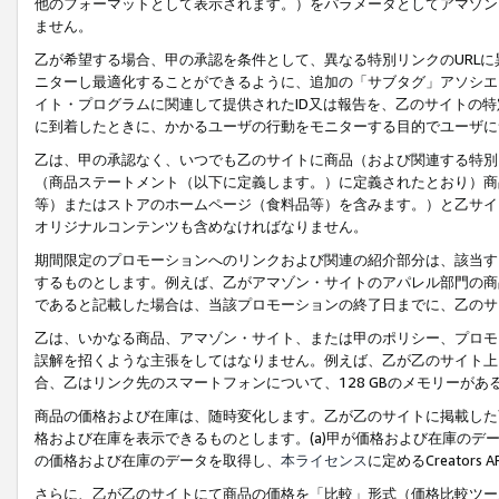
他のフォーマットとして表示されます。）をパラメータとしてアマゾン
ません。
乙が希望する場合、甲の承認を条件として、異なる特別リンクのURL
ニターし最適化することができるように、追加の「サブタグ」アソシエ
イト・プログラムに関連して提供されたID又は報告を、乙のサイトの
に到着したときに、かかるユーザの行動をモニターする目的でユーザに
乙は、甲の承認なく、いつでも乙のサイトに商品（および関連する特別
（商品ステートメント（以下に定義します。）に定義されたとおり）商
等）またはストアのホームページ（食料品等）を含みます。）と乙サイ
オリジナルコンテンツも含めなければなりません。
期間限定のプロモーションへのリンクおよび関連の紹介部分は、該当す
するものとします。例えば、乙がアマゾン・サイトのアパレル部門の商
であると記載した場合は、当該プロモーションの終了日までに、乙のサ
乙は、いかなる商品、アマゾン・サイト、または甲のポリシー、プロモ
誤解を招くような主張をしてはなりません。例えば、乙が乙のサイト上に
合、乙はリンク先のスマートフォンについて、128 GBのメモリーが
商品の価格および在庫は、随時変化します。乙が乙のサイトに掲載した
格および在庫を表示できるものとします。(a)甲が価格および在庫のデータを
の価格および在庫のデータを取得し、
本ライセンス
に定めるCreator
さらに、乙が乙のサイトにて商品の価格を「比較」形式（価格比較ツー