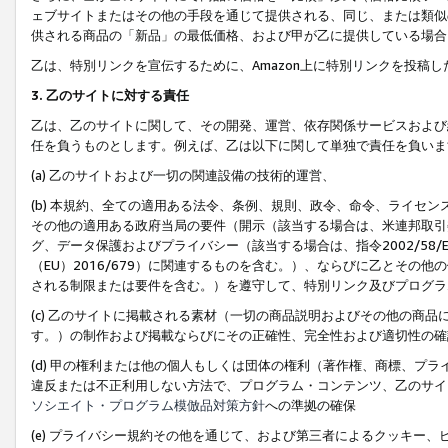
ェブサイトまたはその他の手段を通じて提供される、同じ、または類似
供される商品の「新品」の最低価格、および甲が乙に提供している場合
乙は、特別リンクを宣伝するために、Amazon上に特別リンクを投稿し
3. 乙のサイトに対する責任
乙は、乙のサイトに関して、その開発、運営、依存関係サービスおよび
任を負うものとします。例えば、乙は以下に関して単独で責任を負いま
(a) 乙のサイトおよび一切の関連設備の技術的運営、
(b) 本規約、全ての適用ある法令、条例、規則、政令、命令、ライセ
その他の適用ある政府当局の要件（開示（該当する場合は、米連邦取引
グ、データ保護およびプライバシー（該当する場合は、指令2002/58
（EU）2016/679）に関連するものを含む。）、ならびに乙とそ
される制限または要件を含む。）を遵守して、特別リンク及びプログラ
(c) 乙のサイトに掲載される素材（一切の商品説明およびその他の商
す。）の制作および掲載ならびにその正確性、完全性および適切性の確
(d) 甲の権利または他の個人もしくは団体の権利（著作権、商標、プ
違反または不正利用しない方法で、プログラム・コンテンツ、乙のサイ
ソシエイト・プログラム模倣品対策方針
への準拠の確保
(e) プライバシー規約その他を通じて、および第三者によるクッキー