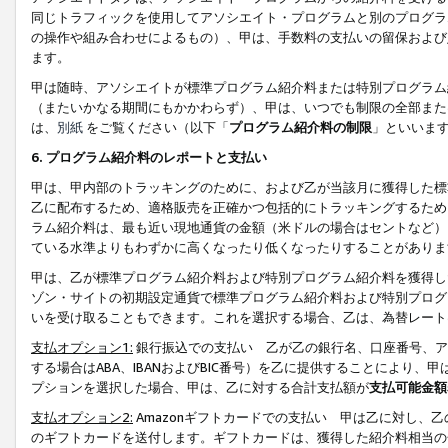
同じトラフィックを使用してアソシエイト・プログラムと別のプログラ
の操作や組み合わせによるもの）、甲は、手数料の支払いの留保および
ます。
甲は随時、アソシエイトが標準プログラム紹介料または特別プログラム
（またいかなる期間にもかかわらず）、甲は、いつでも制限の全部また
は、
別紙
をご覧ください（以下「
プログラム紹介料の制限
」といいま
6. プログラム紹介料のレポートと支払い
甲は、甲内部のトラッキングのために、および乙が当該月に獲得した標
乙に配布するため、適格販売を正確かつ包括的にトラッキングするため
ラム紹介料は、最も近い現地通貨の金額（米ドルの場合はセントなど）
ている水準よりもわずかに高くなったり低くなったりすることがありま
甲は、乙が標準プログラム紹介料および特別プログラム紹介料を獲得し
ゾン・サイトの初期設定通貨で標準プログラム紹介料および特別プログ
いを受け取ることもできます。これを選択する場合、乙は、為替レート
支払オプション1:
銀行振込での支払い 乙が乙の銀行名、口座番号、ア
する場合はABA、IBANおよびBIC番号）を乙に提供することにより
プションを選択した場合、甲は、乙に対する合計支払額が
支払可能金額
支払オプション2:
Amazonギフトカードでの支払い 甲は乙に対し、
のギフトカードを送付します。ギフトカードは、獲得した紹介料相当の