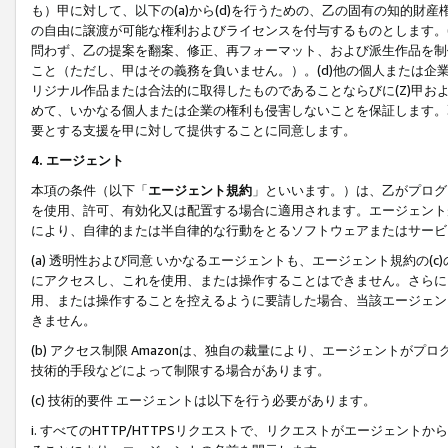
も）甲に対して、以下の(a)から(d)を行うための、乙の固有の知的
の自由に譲渡が可能な権利およびライセンスを付与するものとします。(
問わず、乙の提案を翻案、修正、再フォーマット、および派生作品を制
こと（ただし、甲はその義務を負いません。）。(d)他の個人または企
リジナル作品または合法的に取得したものであることならびに(Z)甲
めて、いかなる個人または企業の権利も侵害しないことを保証します。
要とする支援を甲に対して提供することに同意します。
4. エージェント
本項の条件（以下「
エージェント規約
」といいます。）は、乙がプログ
を使用、許可、有効化又は配置する場合に適用されます。エージェント
により、自律的または半自律的な行動をとるソフトウェアまたはサービ
(a) 透明性および同意 いかなるエージェントも、エージェント規約の
にアクセスし、これを使用、または操作することはできません。さらに、
用、または操作することを控えるように要請した場合、当該エージェン
きません。
(b) アクセス制限 Amazonは、独自の裁量により、エージェント
技術的手段などによって制限する場合があります。
(c) 技術的要件 エージェントは以下を行う必要があります。
i. すべてのHTTP/HTTPSリクエストで、リクエストがエージェ