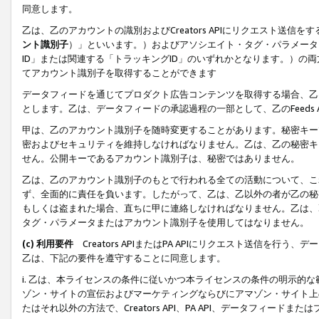
同意します。
乙は、乙のアカウントの識別およびCreators APIにリクエスト送
ント識別子
）」といいます。）およびアソシエイト・タグ・パラメータ（
ID」または関連する「トラッキングID」のいずれかとなります。）の両方
てアカウント識別子を取得することができます
データフィードを通じてプロダクト広告コンテンツを取得する場合、乙は、Cre
とします。乙は、データフィードの承認過程の一部として、乙のFeeds
甲は、乙のアカウント識別子を随時変更することがあります。秘密キー
密およびセキュリティを維持しなければなりません。乙は、乙の秘密キ
せん。公開キーであるアカウント識別子は、秘密ではありません。
乙は、乙のアカウント識別子のもとで行われる全ての活動について、こ
ず、全面的に責任を負います。したがって、乙は、乙以外の者が乙の秘
もしくは盗まれた場合、直ちに甲に連絡しなければなりません。乙は、
タグ・パラメータまたはアカウント識別子を使用してはなりません。
(c) 利用要件
Creators APIまたはPA APIにリクエスト送信を
乙は、下記の要件を遵守することに同意します。
i. 乙は、本ライセンスの条件に従いかつ本ライセンスの条件の明示的
ゾン・サイトの宣伝およびマーケティングならびにアマゾン・サイト上
たはそれ以外の方法で、Creators API、PA API、データフィー