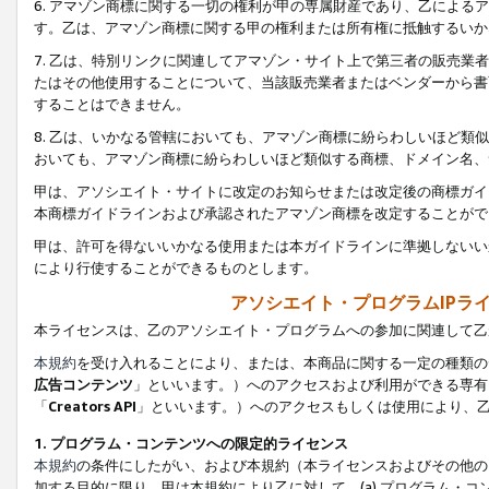
6. アマゾン商標に関する一切の権利が甲の専属財産であり、乙によ
す。乙は、アマゾン商標に関する甲の権利または所有権に抵触するいか
7. 乙は、特別リンクに関連してアマゾン・サイト上で第三者の販売
たはその他使用することについて、当該販売業者またはベンダーから書
することはできません。
8. 乙は、いかなる管轄においても、アマゾン商標に紛らわしいほど
おいても、アマゾン商標に紛らわしいほど類似する商標、ドメイン名、
甲は、アソシエイト・サイトに改定のお知らせまたは改定後の商標ガイ
本商標ガイドラインおよび承認されたアマゾン商標を改定することがで
甲は、許可を得ないいかなる使用または本ガイドラインに準拠しないい
により行使することができるものとします。
アソシエイト・プログラムIPラ
本ライセンスは、乙のアソシエイト・プログラムへの参加に関連して乙
本規約
を受け入れることにより、または、本商品に関する一定の種類の
広告コンテンツ
」といいます。）へのアクセスおよび利用ができる専有
「
Creators API
」といいます。）へのアクセスもしくは使用により、
1. プログラム・コンテンツへの限定的ライセンス
本規約
の条件にしたがい、および本規約（本ライセンスおよびその他の
加する目的に限り、甲は本規約により乙に対して、(a) プログラム・コ