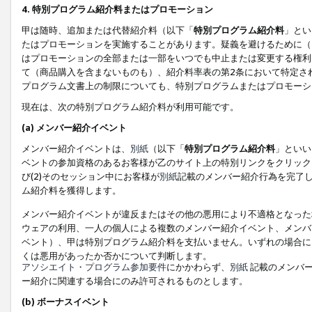
4. 特別プログラム紹介料またはプロモーション
甲は随時、追加または代替紹介料（以下「
特別プログラム紹介料
」とい
たはプロモーションを実施することがあります。疑義を避けるために（
はプロモーションの全部または一部をいつでも中止または変更する権利
て（商品購入を含まないものも）、紹介料率表の第2条において特定さ
プログラム文書上の制限についても、特別プログラムまたはプロモーシ
現在は、次の特別プログラム紹介料が利用可能です。
(a) メンバー紹介イベント
メンバー紹介イベントは、
別紙
（以下「
特別プログラム紹介料
」といい
ベントの参加資格のあるお客様が乙のサイト上の特別リンクをクリック
び(2)そのセッション中にお客様が
別紙
記載のメンバー紹介行為を完了
ム紹介料を獲得します。
メンバー紹介イベントが違反またはその他の悪用により不適格となった
ウェアの利用、一人の個人による複数のメンバー紹介イベント、メンバ
ベント）、甲は特別プログラム紹介料を支払いません。いずれの場合に
くは悪用があったか否かについて判断します。
アソシエイト・プログラム参加要件
にかかわらず、
別紙
記載のメンバー
ー紹介に関連する場合にのみ許可されるものとします。
(b) ボーナスイベント