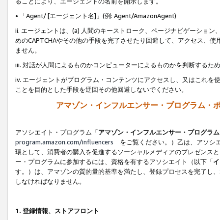
ることにより、エージェントの名前を開示します。
• 「Agent/ [エージェント名]」(例: Agent/AmazonAgent)
ii. エージェントは、(a) 人間のキーストローク、ページナビゲーシ
めのCAPTCHAやその他の手段を完了させたり回避して、アクセス、
ません。
iii. 対話が人間によるものかコンピューターによるものかを判断する
iv. エージェントがプログラム・コンテンツにアクセスし、又はこれ
ことを目的とした手段を迂回その他回避しないでください。
アマゾン・インフルエンサー・プログラム・
アソシエイト・プログラム「
アマゾン・インフルエンサー・プログラム
program.amazon.com/influencers
をご覧ください。）乙は、アソシエ
環として、消費者の購入を促進するソーシャルメディアのプレゼンスと
ー・プログラムに参加するには、資格を有するアソシエイト（以下「
イ
す。）は、アマゾンの質的量的基準を満たし、登録プロセスを完了し、
しなければなりません。
1.
登録情報、ストアフロント