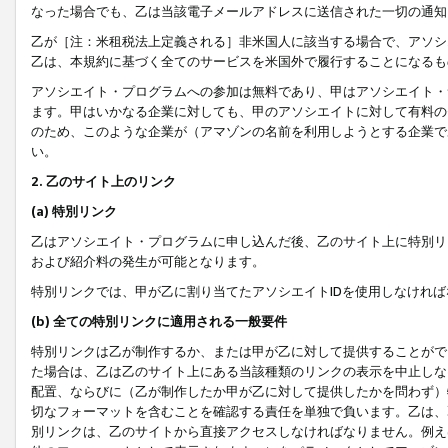
なった場合でも、乙は当該電子メールアドレスに送信された一切の通知
乙が［注：米租税法上定義される］非米国人に該当する場合で、アソシ
乙は、本規約に基づく全てのサービスを米国外で履行することになるも
アソシエイト・プログラムへの参加は無料であり、甲はアソシエイト・
ます。甲はいかなる企業に対しても、甲のアソシエイトに対して有料の
のため、このような企業が（アマゾンの名前を利用しようとする企業で
い。
2. 乙のサイト上のリンク
(a) 特別リンク
乙はアソシエイト・プログラムに申し込んだ後、乙のサイト上に特別リ
および紹介料の発生が可能となります。
特別リンクでは、甲が乙に割り当てたアソシエイトIDを使用しなけれ
(b) 全ての特別リンクに適用される一般要件
特別リンクは乙が制作するか、または甲が乙に対して提供することがで
た場合は、乙は乙のサイト上にある当該種類のリンクの表示を中止しな
配置、ならびに（乙が制作したか甲が乙に対して提供したかを問わず）
切なフォーマットを含むことを確認する責任を単独で負います。乙は、
別リンクは、乙のサイトから直接アクセスしなければなりません。例えば、