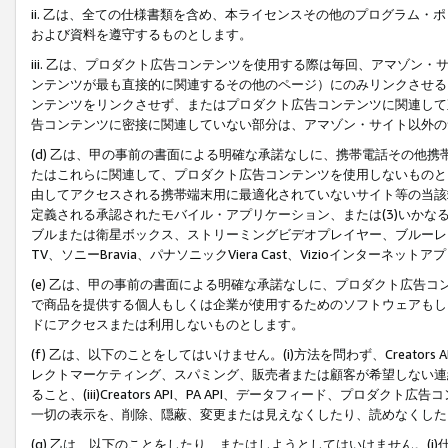
ii. 乙は、全ての仕様書類を含め、本ライセンスその他のプログラム
および資料を遵守するものとします。
iii. 乙は、プロダクト広告コンテンツを使用する際は毎回、アマゾ
ンテンツが最も直接的に関連するその他のページ）にのみリンクさせる
ンテンツをリンクさせず、またはプロダクト広告コンテンツに関連して
告コンテンツに密接に関連していない部分は、アマゾン・サイト以外の
(d) 乙は、甲の事前の書面による明確な承諾なしに、携帯電話その他
たはこれらに関連して、プロダクト広告コンテンツを使用しないものと
由してアクセスされる携帯端末用に最適化されていないサイト等の当該端
定義される承認されたモバイル・アプリケーション、または(3)いか
ブルまたは衛星ボックス、ストリーミングビデオプレイヤー、ブルーレイ
TV、ソニーBravia、パナソニックViera Cast、Vizioインター
(e) 乙は、甲の事前の書面による明確な承諾なしに、プロダクト広告
で商品を提供する個人もしくは企業が使用するためのソフトウェアもしくはその
ドにアクセスまたは利用しないものとします。
(f) 乙は、以下のことをしてはいけません。(i)方法を問わず、Creator
レクトマーケティング、スパミング、販売者または顧客が希望しない連
ること、(iii)Creators API、PA API、データフィード、プ
一切の表示を、削除、隠蔽、変更または見えなくしたり、読めなくした
(g) 乙は、以下のことをしたり、またはしようとしてはいけません。(