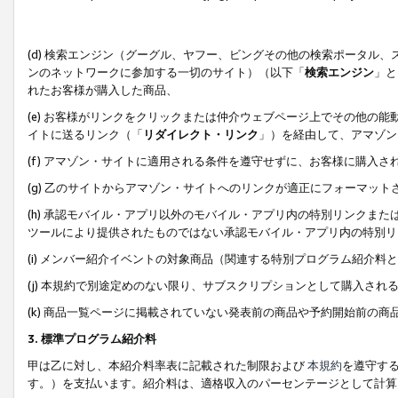
(d) 検索エンジン（グーグル、ヤフー、ビングその他の検索ポータル
ンのネットワークに参加する一切のサイト）（以下「
検索エンジン
」と
れたお客様が購入した商品、
(e) お客様がリンクをクリックまたは仲介ウェブページ上でその他の
イトに送るリンク（「
リダイレクト・リンク
」）を経由して、アマゾン
(f) アマゾン・サイトに適用される条件を遵守せずに、お客様に購入さ
(g) 乙のサイトからアマゾン・サイトへのリンクが適正にフォーマッ
(h) 承認モバイル・アプリ以外のモバイル・アプリ内の特別リンクまたはC
ツールにより提供されたものではない承認モバイル・アプリ内の特別リ
(i) メンバー紹介イベントの対象商品（関連する特別プログラム紹介料と
(j) 本規約で別途定めのない限り、サブスクリプションとして購入され
(k) 商品一覧ページに掲載されていない発表前の商品や予約開始前の商
3. 標準プログラム紹介料
甲は乙に対し、本紹介料率表に記載された制限および
本規約
を遵守す
す。）を支払います。紹介料は、適格収入のパーセンテージとして計算