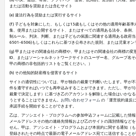
または活動を奨励または含むサイト
(e) 違法行為を奨励または実行するサイト
(f) 子どもを対象にした、もしくは13歳もしくはその他の適用年齢
集、使用または公開するサイト、またはすべての適用ある法令、条例、
制ルール、判決、判断、または子どもの保護に関連する適用ある政府当局の要
6501-6506)もしくはこれらに基づき公布された規則、または児童オ
(g) 甲またはその関連会社の商標や、甲またはその関連会社の商標の
ID、またはソーシャルネットワークサイトのユーザー名、グループ名
甲の商標の非包括的リストをご覧ください。）
(h) その他知的財産権を侵害するサイト
サイトの適切性については、甲が独自の裁量で判断いたします。甲が不
件を遵守すればいつでも再申込みすることができます。ただし、甲が1)
裁量で決定します）に基づき乙のアカウントを解除した場合はいかなる
うとすることはできません。
お問い合わせフォーム
の「運営規約違反に
承認手続を開始することができます。
乙は、アソシエイト・プログラムへの参加申込フォームに記載した情報
メールアドレスその他の連絡先情報および乙のサイトの識別情報などを
せん。甲は、アソシエイト・プログラムおよび本規約に関する通知（も
登録されたその時点で最新の電子メールアドレス宛てに送信することが