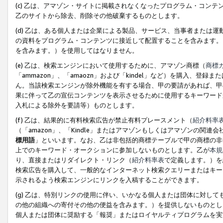
(c) 乙は、アマゾン・サイトに掲載されなくなったプログラム・コン
乙のサイトから除去、削除その他破棄するものとします。
(d) 乙は、ある個人または企業による製品、サービス、当事者または
の資料をプログラム・コンテンツに接近して配置することを含みます。
を含みます。）を使用してはなりません。
(e) 乙は、検索エンジンにおいて使用するために、アマゾン商標（
商標
「ammazon」、「amaozn」および「kindel」など）を購入
ん。当該検索エンジンが除外機能を有する場合、甲の要請があれば、甲
果に伴って乙の宣伝コンテンツを表示させるために使用するキーワード
入札による除外を要請等）ものとします。
(f) 乙は、結果的に有料検索広告が禁止有料プレースメント（
紹介料率
（「amazon」、「Kindle」またはアマゾンもしくはアマゾンの
標用語
」といいます。なお、乙は非包括的商標テーブルで甲の商標の非
上でのキーワード・オークションに参加しないものとします。乙が
本規
り、直接またはリダイレクト・リンク（
紹介料率表
で定義します。）を
検索広告を購入して、一般的なインターネット検索クエリーまたはキー
示されるよう検索エンジンにリンクを入稿することができます。
(g) 乙は、特別リンクの使用に伴い、いかなる個人または団体に対し
の他の組織への寄付その他の便益を含みます。）を提供しないものとし
個人または団体に奨励する「報奨」またはロイヤルティプログラムを実