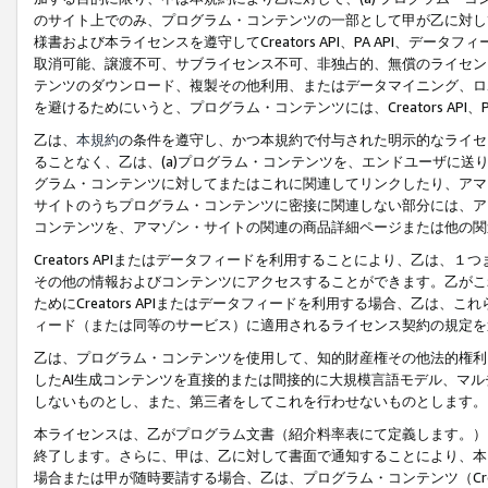
のサイト上でのみ、プログラム・コンテンツの一部として甲が乙に対し
様書および本ライセンスを遵守してCreators API、PA API、
取消可能、譲渡不可、サブライセンス不可、非独占的、無償のライセン
テンツのダウンロード、複製その他利用、またはデータマイニング、ロ
を避けるためにいうと、プログラム・コンテンツには、Creators AP
乙は、
本規約
の条件を遵守し、かつ本規約で付与された明示的なライセ
ることなく、乙は、(a)プログラム・コンテンツを、エンドユーザに
グラム・コンテンツに対してまたはこれに関連してリンクしたり、アマ
サイトのうちプログラム・コンテンツに密接に関連しない部分には、ア
コンテンツを、アマゾン・サイトの関連の商品詳細ページまたは他の関
Creators APIまたはデータフィードを利用することにより、乙は、
その他の情報およびコンテンツにアクセスすることができます。乙がこ
ためにCreators APIまたはデータフィードを利用する場合、乙は、こ
ィード（または同等のサービス）に適用されるライセンス契約の規定を
乙は、プログラム・コンテンツを使用して、知的財産権その他法的権利
したAI生成コンテンツを直接的または間接的に大規模言語モデル、マ
しないものとし、また、第三者をしてこれを行わせないものとします。
本ライセンスは、乙がプログラム文書（紹介料率表にて定義します。）
終了します。さらに、甲は、乙に対して書面で通知することにより、本
場合または甲が随時要請する場合、乙は、プログラム・コンテンツ（Cre