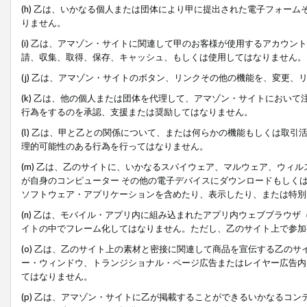
(h) 乙は、いかなる個人または団体により甲に提出された電子フォー
りません。
(i) 乙は、アマゾン・サイトに関連して甲のお客様が使用するアカウ
請、収集、取得、保存、キャッシュ、もしくは使用してはなりません。
(j) 乙は、アマゾン・サイトのボタン、リンクその他の機能を、変更
(k) 乙は、他の個人または団体を代理して、アマゾン・サイトにおい
行為をするのを承認、支援または奨励してはなりません。
(l) 乙は、甲と乙との関係について、または何らかの機能もしくは取
理的可能性のある行為を行ってはなりません。
(m) 乙は、乙のサイトに、いかなるスパイウェア、マルウェア、ウィ
が自身のコンピューター その他の電子デバイスにダウンロードもしく
ソフトウェア・アプリケーションを含めたり、表示したり、または特別
(n) 乙は、モバイル・アプリ内に組み込まれたアプリ内ウェブブラウザ
イトの中でフレーム化してはなりません。ただし、乙のサイト上で参加
(o) 乙は、乙のサイト上の素材と密接に関連して商品を宣伝する乙の
ー・ウィンドウ、トランジショナル・ページ広告またはレイヤー広告内
てはなりません。
(p) 乙は、アマゾン・サイトに乙が掲載することができるいかなるコ