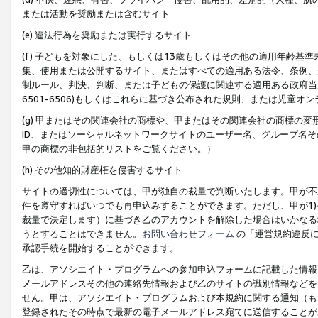
または活動を奨励または含むサイト
(e) 違法行為を奨励または実行するサイト
(f) 子どもを対象にした、もしくは13歳もしくはその他の適用年齢
集、使用または公開するサイト、またはすべての適用ある法令、条例、
制ルール、判決、判断、または子どもの保護に関連する適用ある政府当局の要
6501-6506)もしくはこれらに基づき公布された規則、または児童オ
(g) 甲またはその関連会社の商標や、甲またはその関連会社の商標の
ID、またはソーシャルネットワークサイトのユーザー名、グループ名
甲の商標の非包括的リストをご覧ください。）
(h) その他知的財産権を侵害するサイト
サイトの適切性については、甲が独自の裁量で判断いたします。甲が不
件を遵守すればいつでも再申込みすることができます。ただし、甲が1)
裁量で決定します）に基づき乙のアカウントを解除した場合はいかなる
うとすることはできません。
お問い合わせフォーム
の「運営規約違反に
承認手続を開始することができます。
乙は、アソシエイト・プログラムへの参加申込フォームに記載した情報
メールアドレスその他の連絡先情報および乙のサイトの識別情報などを
せん。甲は、アソシエイト・プログラムおよび本規約に関する通知（も
登録されたその時点で最新の電子メールアドレス宛てに送信することが