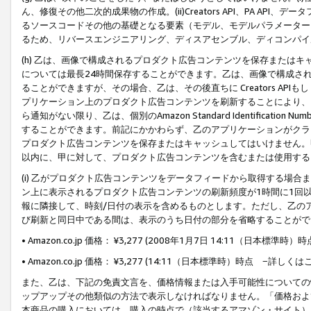
ん、修復その他二次的成果物の作成。(ii)Creators API、PA 
るソースコードその他の基礎となる要素（モデル、モデルパラメーター
るため、リバースエンジニアリング、ディスアセンブル、ディコンパイ
(h) 乙は、画像で構成されるプロダクト広告コンテンツを保存または
については最長24時間保存することができます。乙は、画像で構成さ
ることができますが、その場合、乙は、その後直ちに Creators AP
プリケーション上のプロダクト広告コンテンツを刷新することにより、
ら通知がない限り、乙は、個別のAmazon Standard Identification Nu
することができます。前記にかかわらず、乙のアプリケーションがクラ
プロダクト広告コンテンツを保存またはキャッシュしてはいけません。
以内に、甲に対して、プロダクト広告コンテンツを含むまたは使用する
(i) 乙がプロダクト広告コンテンツをデータフィードから取得する場合または
ン上に表示されるプロダクト広告コンテンツの刷新頻度が1時間に1回
報に隣接して、時刻/日付の表示を含めるものとします。ただし、乙の
び刷新と同日中である間は、表示のうち日付の部分を省略することがで
• Amazon.co.jp 価格： ¥3,277 (2008年1月7日 14:11（日本標準
• Amazon.co.jp 価格： ¥3,277 (14:11（日本標準時）時点 −詳しくは
また、乙は、下記の免責文言を、価格情報または入手可能性についての
ップアップその他類似の方法で表示しなければなりません。「価格およ
本商品の購入においては、購入の時点で（該当するアマゾン・サイト）