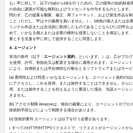
も）甲に対して、以下の(a)から(d)を行うための、乙の固有の知的
の自由に譲渡が可能な権利およびライセンスを付与するものとします。(
問わず、乙の提案を翻案、修正、再フォーマット、および派生作品を制
こと（ただし、甲はその義務を負いません。）。(d)他の個人または企
リジナル作品または合法的に取得したものであることならびに(Z)甲
めて、いかなる個人または企業の権利も侵害しないことを保証します。
要とする支援を甲に対して提供することに同意します。
4. エージェント
本項の条件（以下「
エージェント規約
」といいます。）は、乙がプログ
を使用、許可、有効化又は配置する場合に適用されます。エージェント
により、自律的または半自律的な行動をとるソフトウェアまたはサービ
(a) 透明性および同意 いかなるエージェントも、エージェント規約の
にアクセスし、これを使用、または操作することはできません。さらに、
用、または操作することを控えるように要請した場合、当該エージェン
きません。
(b) アクセス制限 Amazonは、独自の裁量により、エージェント
技術的手段などによって制限する場合があります。
(c) 技術的要件 エージェントは以下を行う必要があります。
i. すべてのHTTP/HTTPSリクエストで、リクエストがエージェ