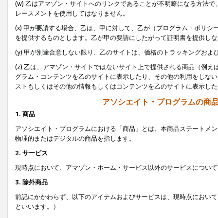
(w) 乙はアマゾン・サイトへのリンクであることが不明瞭になる方法
レースメントを使用してはなりません。
(x) 甲が要請する場合、乙は、甲に対して、乙が（プログラム・ポリ
を提供するものとします。乙が甲の要請にしたがって証明書を提供しな
(y) 甲が別途合意しない限り、乙のサイトは、価格のトラッキングお
(z) 乙は、アマゾン・サイトではないサイト上で提供される商品（例
グラム・コンテンツを乙のサイトに表示したり、その他の利用をしない
ストもしくはその他の情報もしくはコンテンツを乙のサイトに表示した
アソシエイト・プログラムの商
1. 商品
アソシエイト・プログラムにおける「商品」とは、本商品ステートメン
物理的またはデジタルの商品を指します。
2. サービス
現時点において、アマゾン・ホーム・サービス以外のサービスについて
3. 除外商品
前記にかかわらず、以下のアイテムおよびサービスは、現時点において
といいます。）