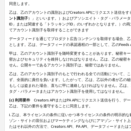
同意します。
乙は、乙のアカウントの識別およびCreators APIにリクエスト送
ント識別子
）」といいます。）およびアソシエイト・タグ・パラメータ（
ID」または関連する「トラッキングID」のいずれかとなります。）の両方
てアカウント識別子を取得することができます
データフィードを通じてプロダクト広告コンテンツを取得する場合、乙は、Cre
とします。乙は、データフィードの承認過程の一部として、乙のFeeds
甲は、乙のアカウント識別子を随時変更することがあります。秘密キー
密およびセキュリティを維持しなければなりません。乙は、乙の秘密キ
せん。公開キーであるアカウント識別子は、秘密ではありません。
乙は、乙のアカウント識別子のもとで行われる全ての活動について、こ
ず、全面的に責任を負います。したがって、乙は、乙以外の者が乙の秘
もしくは盗まれた場合、直ちに甲に連絡しなければなりません。乙は、
タグ・パラメータまたはアカウント識別子を使用してはなりません。
(c) 利用要件
Creators APIまたはPA APIにリクエスト送信を
乙は、下記の要件を遵守することに同意します。
i. 乙は、本ライセンスの条件に従いかつ本ライセンスの条件の明示的
ゾン・サイトの宣伝およびマーケティングならびにアマゾン・サイト上
たはそれ以外の方法で、Creators API、PA API、データフィー