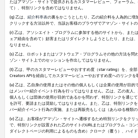
たはアマゾン・サイトで提供されるカスタマーレビュー、フォーラム、
て）、特別リンクを含めてはなりません。
(q) 乙は、
紹介料率表
の裏をかこうとしたり、乙の紹介料を人為的に増
クリックする方法以外で、当該お客様のブラウザでアマゾン・サイトの
(r) 乙は、アソシエイト・プログラムに参加する他のサイトから、ま
ェア経由を含めて）妨害またはリダイレクトしようとしたり、または、
なりません。
(s) 乙は、ロボットまたはソフトウェア・プログラムその他の方法を
ゾン・サイト上でのセッションを作出してはなりません。
(t) 乙は、甲のカスタマーレビューやおすすめ度（star rating
Creators APIを経由してカスタマーレビューやおすすめ度へのリンク
(u) 乙は、乙自身の使用またはその他の個人もしくは企業の使用が目
はメンバー紹介イベント行為を行ってはなりません。乙は、乙の友人、
個人もしくは団体の使用が目的であるかを問わず、特別リンクを通じて
を許可、要請または奨励してはなりません。また、乙は、特別リンクを
バー紹介イベント行為の実施、または再販売もしくは（あらゆる種類の
(v) 乙は、お客様がアマゾン・サイトへ遷移するため特別リンクをク
で、特別リンクが設置された乙のサイトのURLまたはプログラム・コ
ダイレクトページの利用によるものも含め）クローク（覆う）、ハイド