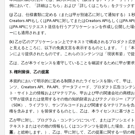
例において、「詳細はこちら」および「詳しくはこちら」をクリックす
(j) 乙は、仕様書類に定める（または甲が別途乙に対して通知する）
Creators APIもしくはPA APIに対してまたはCreators APIもしく
はPA APIにリクエスト送信を行うアプリケーションを作成し公開し
ーにも適用されます。
(k) 乙が乙のアプリケーション上でテキストで構成されるプロダクト
と見えるところに、以下の免責文言を表示するものとします。「［「本
ンにより提供されたものです。これらのコンテンツは「現状有姿」で提
乙は、乙が本ライセンスを遵守していることを確認するために甲が要求
3. 権利留保、乙の提案
本規約において明示的に定める制限されたライセンスを除いて、甲は、
ンツ、Creators API、PA API、データフィード、プロダクト
ト・サイト上の情報およびマテリアル、甲および甲の関連会社の商標お
て甲が提供または使用するその他の知的財産およびテクノロジー（アプ
（SDK）、ライブラリ、サンプルコードおよび関連するマテリアルを
権を含みます。）を留保するものとし、乙は、本ライセンスに基づきこ
乙が甲に対し、プログラム・コンテンツについて、またはアソシエイト
テキストまたはその他の情報もしくはコンテンツを提供した場合、また
案
」と総称します。）、乙は、甲に対して、乙の提案に関する一切の権