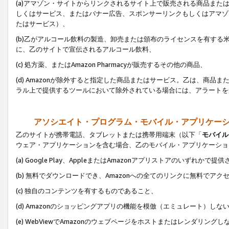
(a)アマゾン・サイトからリンクされるサイト上で販売される商品またはサ
しくはサービス、またはバナー広告、スポンサーリンクもしくはアマゾ
たはサービス）、
(b)乙がアルコール飲料の製造、卸売または頒布のライセンスを有す
に、乙のサイトで宣伝されるアルコール飲料、
(c) 処方薬、またはAmazon Pharmacyが販売するその他の商品、
(d) Amazonが除外すると指定した商品またはサービス。乙は、商品また
ラル上で提供するツールにおいて除外されている場合には、アラートを
アソシエイト・プログラム・モバイル・アプリケー
乙のサイトが携帯電話、タブレットまたは携帯用端末（以下「
モバイル
ウェア・アプリケーションを含む場合、乙のモバイル・アプリケーショ
(a) Google Play、AppleまたはAmazonアプリストアのいずれかで
(b) 無料でダウンロードでき、Amazonへの全てのリンクに無料でアク
(c) 独自のコンテンツを有するものであること、
(d) Amazonのショッピングアプリの機能を模倣（エミュレート）しな
(e) WebViewでAmazonのウェブページをホストまたはレンダリング