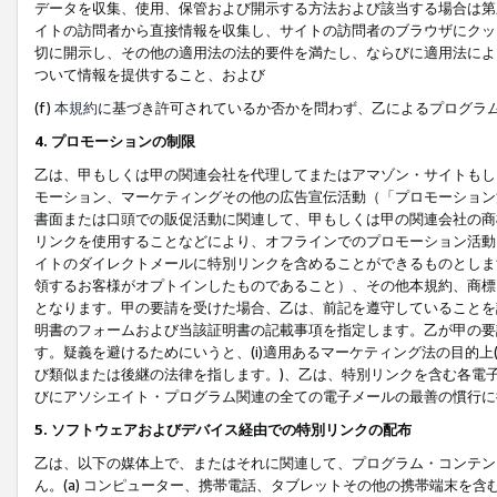
データを収集、使用、保管および開示する方法および該当する場合は第
イトの訪問者から直接情報を収集し、サイトの訪問者のブラウザにクッ
切に開示し、その他の適用法の法的要件を満たし、ならびに適用法によ
ついて情報を提供すること、および
(f)
本規約
に基づき許可されているか否かを問わず、乙によるプログラ
4. プロモーションの制限
乙は、甲もしくは甲の関連会社を代理してまたはアマゾン・サイトもし
モーション、マーケティングその他の広告宣伝活動（「プロモーション
書面または口頭での販促活動に関連して、甲もしくは甲の関連会社の商
リンクを使用することなどにより、オフラインでのプロモーション活動
イトのダイレクトメールに特別リンクを含めることができるものとしま
領するお客様がオプトインしたものであること）、その他本規約、商標
となります。甲の要請を受けた場合、乙は、前記を遵守していることを
明書のフォームおよび当該証明書の記載事項を指定します。乙が甲の要
す。疑義を避けるためにいうと、(i)適用あるマーケティング法の目的上(例
び類似または後継の法律を指します。)、乙は、特別リンクを含む各電子
びにアソシエイト・プログラム関連の全ての電子メールの最善の慣行に
5. ソフトウェアおよびデバイス経由での特別リンクの配布
乙は、以下の媒体上で、またはそれに関連して、プログラム・コンテン
ん。(a) コンピューター、携帯電話、タブレットその他の携帯端末を