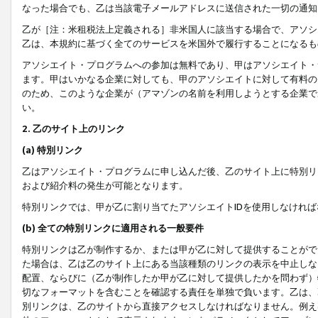
なった場合でも、乙は当該電子メールアドレスに送信された一切の通知
乙が［注：米租税法上定義される］非米国人に該当する場合で、アソシ
乙は、本規約に基づく全てのサービスを米国外で履行することになるも
アソシエイト・プログラムへの参加は無料であり、甲はアソシエイト・
ます。甲はいかなる企業に対しても、甲のアソシエイトに対して有料の
のため、このような企業が（アマゾンの名前を利用しようとする企業で
い。
2. 乙のサイト上のリンク
(a) 特別リンク
乙はアソシエイト・プログラムに申し込んだ後、乙のサイト上に特別リ
および紹介料の発生が可能となります。
特別リンクでは、甲が乙に割り当てたアソシエイトIDを使用しなけれ
(b) 全ての特別リンクに適用される一般要件
特別リンクは乙が制作するか、または甲が乙に対して提供することがで
た場合は、乙は乙のサイト上にある当該種類のリンクの表示を中止しな
配置、ならびに（乙が制作したか甲が乙に対して提供したかを問わず）
切なフォーマットを含むことを確認する責任を単独で負います。乙は、
別リンクは、乙のサイトから直接アクセスしなければなりません。例えば、