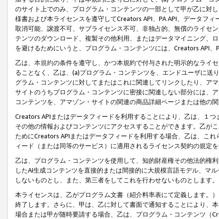
のサイト上でのみ、プログラム・コンテンツの一部として甲が乙に対し
様書および本ライセンスを遵守してCreators API、PA API、
取消可能、譲渡不可、サブライセンス不可、非独占的、無償のライセン
テンツのダウンロード、複製その他利用、またはデータマイニング、ロ
を避けるためにいうと、プログラム・コンテンツには、Creators AP
乙は、
本規約
の条件を遵守し、かつ本規約で付与された明示的なライセ
ることなく、乙は、(a)プログラム・コンテンツを、エンドユーザに
グラム・コンテンツに対してまたはこれに関連してリンクしたり、アマ
サイトのうちプログラム・コンテンツに密接に関連しない部分には、ア
コンテンツを、アマゾン・サイトの関連の商品詳細ページまたは他の関
Creators APIまたはデータフィードを利用することにより、乙は、
その他の情報およびコンテンツにアクセスすることができます。乙がこ
ためにCreators APIまたはデータフィードを利用する場合、乙は、こ
ィード（または同等のサービス）に適用されるライセンス契約の規定を
乙は、プログラム・コンテンツを使用して、知的財産権その他法的権利
したAI生成コンテンツを直接的または間接的に大規模言語モデル、マ
しないものとし、また、第三者をしてこれを行わせないものとします。
本ライセンスは、乙がプログラム文書（紹介料率表にて定義します。）
終了します。さらに、甲は、乙に対して書面で通知することにより、本
場合または甲が随時要請する場合、乙は、プログラム・コンテンツ（Cre