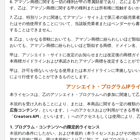
6. アマゾン商標に関する一切の権利が甲の専属財産であり、乙によ
す。乙は、アマゾン商標に関する甲の権利または所有権に抵触するいか
7. 乙は、特別リンクに関連してアマゾン・サイト上で第三者の販売
たはその他使用することについて、当該販売業者またはベンダーから書
することはできません。
8. 乙は、いかなる管轄においても、アマゾン商標に紛らわしいほど
おいても、アマゾン商標に紛らわしいほど類似する商標、ドメイン名、
甲は、アソシエイト・サイトに改定のお知らせまたは改定後の商標ガイ
本商標ガイドラインおよび承認されたアマゾン商標を改定することがで
甲は、許可を得ないいかなる使用または本ガイドラインに準拠しないい
により行使することができるものとします。
アソシエイト・プログラムIPラ
本ライセンスは、乙のアソシエイト・プログラムへの参加に関連して乙
本規約
を受け入れることにより、または、本商品に関する一定の種類の
広告コンテンツ
」といいます。）へのアクセスおよび利用ができる専有
「
Creators API
」といいます。）へのアクセスもしくは使用により、
1. プログラム・コンテンツへの限定的ライセンス
本規約
の条件にしたがい、および本規約（本ライセンスおよびその他の
加する目的に限り、甲は本規約により乙に対して、(a) プログラム・コ