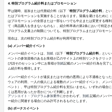
4. 特別プログラム紹介料またはプロモーション
甲は随時、追加または代替紹介料（以下「
特別プログラム紹介料
」とい
たはプロモーションを実施することがあります。疑義を避けるために（
はプロモーションの全部または一部をいつでも中止または変更する権利
て（商品購入を含まないものも）、紹介料率表の第2条において特定さ
プログラム文書上の制限についても、特別プログラムまたはプロモーシ
現在は、次の特別プログラム紹介料が利用可能です。
(a) メンバー紹介イベント
メンバー紹介イベントは、
別紙
（以下「
特別プログラム紹介料
」といい
ベントの参加資格のあるお客様が乙のサイト上の特別リンクをクリック
び(2)そのセッション中にお客様が
別紙
記載のメンバー紹介行為を完了
ム紹介料を獲得します。
メンバー紹介イベントが違反またはその他の悪用により不適格となった
ウェアの利用、一人の個人による複数のメンバー紹介イベント、メンバ
ベント）、甲は特別プログラム紹介料を支払いません。いずれの場合に
くは悪用があったか否かについて判断します。
アソシエイト・プログラム参加要件
にかかわらず、
別紙
記載のメンバー
ー紹介に関連する場合にのみ許可されるものとします。
(b) ボーナスイベント