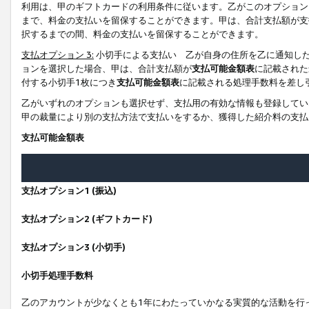
利用は、甲のギフトカードの利用条件に従います。乙がこのオプション
まで、料金の支払いを留保することができます。甲は、合計支払額が支
択するまでの間、料金の支払いを留保することができます。
支払オプション 3:
小切手による支払い 乙が自身の住所を乙に通知し
ョンを選択した場合、甲は、合計支払額が
支払可能金額表
に記載された
付する小切手1枚につき
支払可能金額表
に記載される処理手数料を差し
乙がいずれのオプションも選択せず、支払用の有効な情報も登録してい
甲の裁量により別の支払方法で支払いをするか、獲得した紹介料の支払
支払可能金額表
支払オプション1 (振込)
支払オプション2 (ギフトカード)
支払オプション3 (小切手)
小切手処理手数料
乙のアカウントが少なくとも1年にわたっていかなる実質的な活動を行