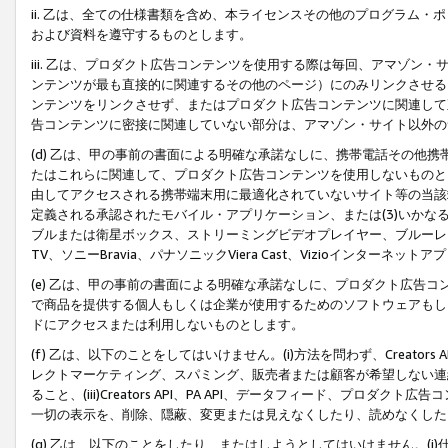
ii. 乙は、全ての仕様書類を含め、本ライセンスその他のプログラム
および資料を遵守するものとします。
iii. 乙は、プロダクト広告コンテンツを使用する際は毎回、アマゾ
ンテンツが最も直接的に関連するその他のページ）にのみリンクさせる
ンテンツをリンクさせず、またはプロダクト広告コンテンツに関連して
告コンテンツに密接に関連していない部分は、アマゾン・サイト以外の
(d) 乙は、甲の事前の書面による明確な承諾なしに、携帯電話その他
たはこれらに関連して、プロダクト広告コンテンツを使用しないものと
由してアクセスされる携帯端末用に最適化されていないサイト等の当該端
定義される承認されたモバイル・アプリケーション、または(3)いか
ブルまたは衛星ボックス、ストリーミングビデオプレイヤー、ブルーレイ
TV、ソニーBravia、パナソニックViera Cast、Vizioインター
(e) 乙は、甲の事前の書面による明確な承諾なしに、プロダクト広告
で商品を提供する個人もしくは企業が使用するためのソフトウェアもしくはその
ドにアクセスまたは利用しないものとします。
(f) 乙は、以下のことをしてはいけません。(i)方法を問わず、Creator
レクトマーケティング、スパミング、販売者または顧客が希望しない連
ること、(iii)Creators API、PA API、データフィード、プ
一切の表示を、削除、隠蔽、変更または見えなくしたり、読めなくした
(g) 乙は、以下のことをしたり、またはしようとしてはいけません。(