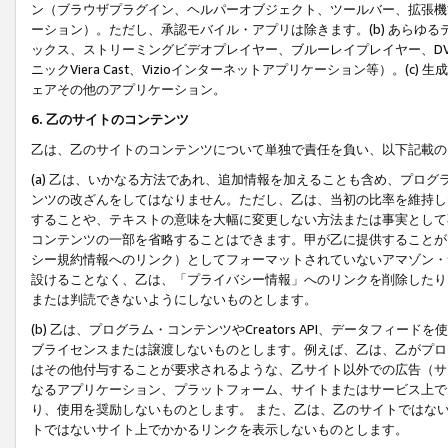
ン（ブラウザプラグイン、ヘルパーオブジェクト、ツールバー、拡張機
ーション）。ただし、承認モバイル・アプリは除きます。(b) あらゆ
ックス、ストリーミングビデオプレイヤー、ブルーレイプレイヤー、DVDプ
ニックViera Cast、Vizioインターネットアプリケーション等）。(
ェアその他のアプリケーション。
6. 乙のサイトのコンテンツ
乙は、乙のサイトのコンテンツについて単独で責任を負い、以下記載の
(a) 乙は、いかなる方法であれ、追加情報を加えることも含め、プロ
ンツの改ざんをしてはなりません。ただし、乙は、当初の比率を維持し
することや、テキストの意味を大幅に変更しない方法または事実として
コンテンツの一部を省略することはできます。甲が乙に提供することが
シー規約情報へのリンク）としてフォーマットされていないアマゾン・
設けることなく、乙は、「プライバシー情報」へのリンクを削除したり
または判読できないようにしないものとします。
(b) 乙は、プログラム・コンテンツやCreators API、データフ
ブライセンスまたは譲渡しないものとします。例えば、乙は、乙がプロ
はその他付与することが要求されるような、乙サイト以外での広告（サ
なるアプリケーション、プラットフォーム、サイトまたはサービス上で
り、使用を奨励しないものとします。 また、乙は、乙のサイトではな
トではないサイト上でかかるリンクを表示しないものとします。