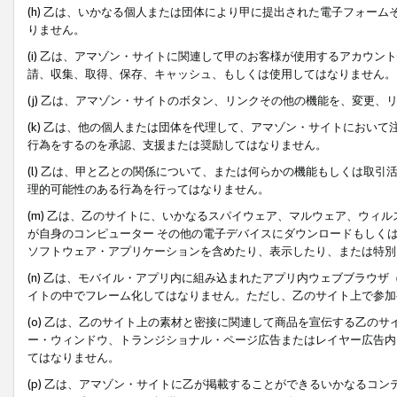
(h) 乙は、いかなる個人または団体により甲に提出された電子フォー
りません。
(i) 乙は、アマゾン・サイトに関連して甲のお客様が使用するアカウ
請、収集、取得、保存、キャッシュ、もしくは使用してはなりません。
(j) 乙は、アマゾン・サイトのボタン、リンクその他の機能を、変更
(k) 乙は、他の個人または団体を代理して、アマゾン・サイトにおい
行為をするのを承認、支援または奨励してはなりません。
(l) 乙は、甲と乙との関係について、または何らかの機能もしくは取
理的可能性のある行為を行ってはなりません。
(m) 乙は、乙のサイトに、いかなるスパイウェア、マルウェア、ウィ
が自身のコンピューター その他の電子デバイスにダウンロードもしく
ソフトウェア・アプリケーションを含めたり、表示したり、または特別
(n) 乙は、モバイル・アプリ内に組み込まれたアプリ内ウェブブラウザ
イトの中でフレーム化してはなりません。ただし、乙のサイト上で参加
(o) 乙は、乙のサイト上の素材と密接に関連して商品を宣伝する乙の
ー・ウィンドウ、トランジショナル・ページ広告またはレイヤー広告内
てはなりません。
(p) 乙は、アマゾン・サイトに乙が掲載することができるいかなるコ