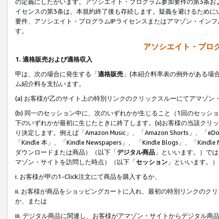
の定義にしたがいます。アソシエイト・プログラム参加要件の第3条お
イセンスの第3条は、本規約終了後も存続します。疑義を避けるためにい
要件、アソシエイト・プログラムIPライセンスまたはアマゾン・イン
す。
アソシエイト・プログ
1. 適格販売および適格収入
甲は、次の場合に発生する「
適格販売
」(本紹介料率表の例外がある場
ム紹介料を支払います。
(a) お客様が乙のサイト上の特別リンクのクリックスルーにてアマゾン
(b) 同一のセッション中に、次のいずれかが生じること（1回のセッ
下のいずれかが最初に生じたときに終了します。(x)お客様の当該クリッ
り決定します。例えば「Amazon Music」、「Amazon Shorts」、「eDo
「Kindle 本」、「Kindle Newspapers」、 「Kindle Blogs」、「
ダウンロードまたは商品）（以下「
デジタル商品
」といいます。）では
マゾン・サイトを訪問した時点）（以下「
セッション
」といいます。）
i. お客様が甲の1-Click注文にて商品を購入するか、
ii. お客様が商品をショッピングカートに入れ、最初の特別リンクの
か、または
iii. デジタル商品に関連し、お客様がアマゾン・サイトからデジタ