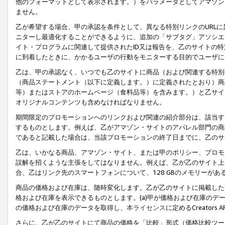
他のフォーマットとして表示されます。）をパラメータとしてアマゾン
ません。
乙が希望する場合、甲の承認を条件として、異なる特別リンクのURL
ニターし最適化することができるように、追加の「サブタグ」アソシエ
イト・プログラムに関連して提供されたID又は報告を、乙のサイトの
に到着したときに、かかるユーザの行動をモニターする目的でユーザに
乙は、甲の承認なく、いつでも乙のサイトに商品（および関連する特別
（商品ステートメント（以下に定義します。）に定義されたとおり）商
等）またはストアのホームページ（食料品等）を含みます。）と乙サイ
オリジナルコンテンツも含めなければなりません。
期間限定のプロモーションへのリンクおよび関連の紹介部分は、該当す
するものとします。例えば、乙がアマゾン・サイトのアパレル部門の商
であると記載した場合は、当該プロモーションの終了日までに、乙のサ
乙は、いかなる商品、アマゾン・サイト、または甲のポリシー、プロモ
誤解を招くような主張をしてはなりません。例えば、乙が乙のサイト上に
合、乙はリンク先のスマートフォンについて、128 GBのメモリーが
商品の価格および在庫は、随時変化します。乙が乙のサイトに掲載した
格および在庫を表示できるものとします。(a)甲が価格および在庫のデータを
の価格および在庫のデータを取得し、
本ライセンス
に定めるCreator
さらに、乙が乙のサイトにて商品の価格を「比較」形式（価格比較ツー