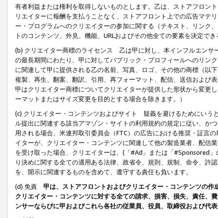
有者利益または権利を取得しないものとします。乙は、ストアフロントに
リエイターに報酬を支払うことなく、ストアフロント上での広告マテリア
ー・プログラムへのクリエイターの参加に関する（テキスト、リンク、
トのコンテンツ、外見、機能、URLおよびその他全ての要素を決定で
(b) クリエイター商標のライセンス 乙は甲に対し、本インフルエン
の最長期間にわたり、甲に対してパブリック・プロフィールへのリンク
に関連して甲に提供される乙の名前、写真、ロゴ、その他の商標（以下
複製、再生、翻案、翻訳、引用、再フォーマット、配信、送信および表
甲はクリエイター商標についてクリエイターが提供した形状から変更し
ーマットまたはサイズ変更を目的とする場合を除きます。）
(c) クリエイター・コンテンツおよびサイト 疑義を避けるためにい
ル提出に関連する該当アマゾン・サイトの利用規約の規定に従い、かつ、
用される場合、米連邦取引委員会（FTC）の広告における推奨・証言
イターが、クリエイター・コンテンツに関連して他の製造業者、配信業
を受け取った場合、クリエイターは、(「#Ad」または「#Sponsor
り決めに関する全ての適用ある法律、政省令、規則、規制、命令、許認
を、開示に関連するものを含めて、遵守する責任も負います。
(d) 免責
甲は、ストアフロントおよびクリエイター・コンテンツの作
クリエイター・コンテンツに対する全ての請求、損害、損失、責任、費
ンサーならびに甲およびこれら各社の従業員、役員、取締役および代表