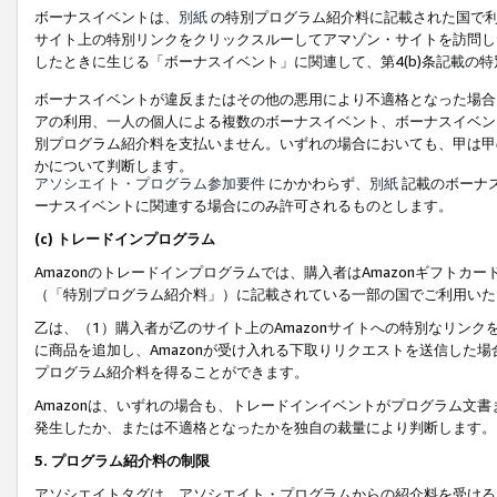
ボーナスイベントは、
別紙
の特別プログラム紹介料に記載された国で利
サイト上の特別リンクをクリックスルーしてアマゾン・サイトを訪問した
したときに生じる「ボーナスイベント」に関連して、第4(b)条記載の
ボーナスイベントが違反またはその他の悪用により不適格となった場合
アの利用、一人の個人による複数のボーナスイベント、ボーナスイベン
別プログラム紹介料を支払いません。いずれの場合においても、甲は甲
かについて判断します。
アソシエイト・プログラム参加要件
にかかわらず、
別紙
記載のボーナ
ーナスイベントに関連する場合にのみ許可されるものとします。
(c) トレードインプログラム
Amazonのトレードインプログラムでは、購入者はAmazonギフト
（「特別プログラム紹介料」）に記載されている一部の国でご利用いた
乙は、（1）購入者が乙のサイト上のAmazonサイトへの特別なリン
に商品を追加し、Amazonが受け入れる下取りリクエストを送信した場
プログラム紹介料を得ることができます。
Amazonは、いずれの場合も、トレードインイベントがプログラム文書
発生したか、または不適格となったかを独自の裁量により判断します。
5. プログラム紹介料の制限
アソシエイトタグは、アソシエイト・プログラムからの紹介料を受ける