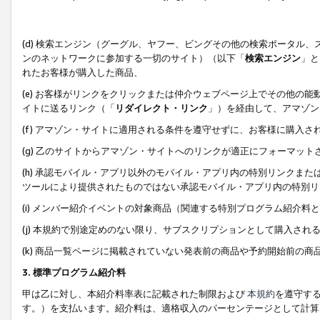
(d) 検索エンジン（グーグル、ヤフー、ビングその他の検索ポータル
ンのネットワークに参加する一切のサイト）（以下「
検索エンジン
」と
れたお客様が購入した商品、
(e) お客様がリンクをクリックまたは仲介ウェブページ上でその他の
イトに送るリンク（「
リダイレクト・リンク
」）を経由して、アマゾン
(f) アマゾン・サイトに適用される条件を遵守せずに、お客様に購入さ
(g) 乙のサイトからアマゾン・サイトへのリンクが適正にフォーマッ
(h) 承認モバイル・アプリ以外のモバイル・アプリ内の特別リンクまたはC
ツールにより提供されたものではない承認モバイル・アプリ内の特別リ
(i) メンバー紹介イベントの対象商品（関連する特別プログラム紹介料と
(j) 本規約で別途定めのない限り、サブスクリプションとして購入され
(k) 商品一覧ページに掲載されていない発表前の商品や予約開始前の商
3. 標準プログラム紹介料
甲は乙に対し、本紹介料率表に記載された制限および
本規約
を遵守す
す。）を支払います。紹介料は、適格収入のパーセンテージとして計算