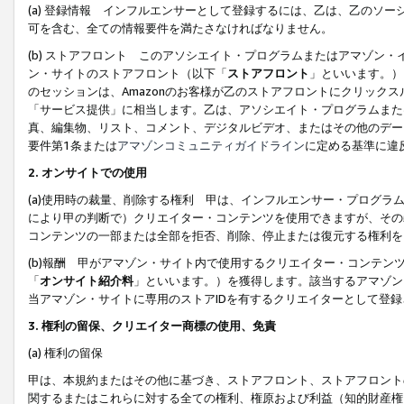
(a) 登録情報 インフルエンサーとして登録するには、乙は、乙のソ
可を含む、全ての情報要件を満たさなければなりません。
(b) ストアフロント このアソシエイト・プログラムまたはアマゾン
ン・サイトのストアフロント（以下「
ストアフロント
」といいます。）
のセッションは、Amazonのお客様が乙のストアフロントにクリック
「サービス提供」に相当します。乙は、アソシエイト・プログラムまた
真、編集物、リスト、コメント、デジタルビデオ、またはその他のデー
要件第1条または
アマゾンコミュニティガイドライン
に定める基準に違
2.
オンサイトでの使用
(a)使用時の裁量、削除する権利 甲は、インフルエンサー・プログラ
により甲の判断で）クリエイター・コンテンツを使用できますが、その
コンテンツの一部または全部を拒否、削除、停止または復元する権利を
(b)報酬 甲がアマゾン・サイト内で使用するクリエイター・コンテン
「
オンサイト紹介料
」といいます。）を獲得します。該当するアマゾン
当アマゾン・サイトに専用のストアIDを有するクリエイターとして登
3.
権利の留保、クリエイター商標の使用、免責
(a) 権利の留保
甲は、本規約またはその他に基づき、ストアフロント、ストアフロント
関するまたはこれらに対する全ての権利、権原および利益（知的財産権