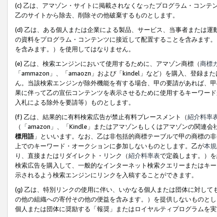
(c) 乙は、アマゾン・サイトに掲載されなくなったプログラム・コン
乙のサイトから除去、削除その他破棄するものとします。
(d) 乙は、ある個人または企業による製品、サービス、当事者または
の資料をプログラム・コンテンツに接近して配置することを含みます。
を含みます。）を使用してはなりません。
(e) 乙は、検索エンジンにおいて使用するために、アマゾン商標（
商標
「ammazon」、「amaozn」および「kindel」など）を購入
ん。当該検索エンジンが除外機能を有する場合、甲の要請があれば、甲
果に伴って乙の宣伝コンテンツを表示させるために使用するキーワード
入札による除外を要請等）ものとします。
(f) 乙は、結果的に有料検索広告が禁止有料プレースメント（
紹介料率
（「amazon」、「Kindle」またはアマゾンもしくはアマゾンの
標用語
」といいます。なお、乙は非包括的商標テーブルで甲の商標の非
上でのキーワード・オークションに参加しないものとします。乙が
本規
り、直接またはリダイレクト・リンク（
紹介料率表
で定義します。）を
検索広告を購入して、一般的なインターネット検索クエリーまたはキー
示されるよう検索エンジンにリンクを入稿することができます。
(g) 乙は、特別リンクの使用に伴い、いかなる個人または団体に対し
の他の組織への寄付その他の便益を含みます。）を提供しないものとし
個人または団体に奨励する「報奨」またはロイヤルティプログラムを実