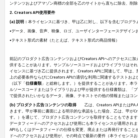
ンテンツおよびアマゾン商標の全部を乙のサイトから直ちに除去、削除
2. Creators API使用要件
(a) 説明：
本ライセンスに基づき、甲は乙に対し、以下を含むプログラ
•データ、画像、音声、映像、ロゴ、ユーザインターフェースデザイン
•テキスト形式の素材（たとえば、テキスト形式の商品情報）
前記のプロダクト広告コンテンツおよびCreators APIへのアクセスに
供することがあります。サンプルソースコードおよびライブラリはそれ
イセンスに基づき乙に提供されます。Creators APIに関連して
上の必要条件ならびにCreators APIの適切な利用に関連するテ
（以下「
仕様書類
」と総称します。）を提供することがあります。本ラ
ルソースコードまたはライブラリおよび甲が提供する仕様書類は、「プ
で提供されたいかなるデータ、画像、テキストその他の情報またはコン
(b) プロダクト広告コンテンツの取得
乙は、Creators APIま
きます。甲が事前に書面による明示的な承認をした場合、乙は、甲がCreator
す。）を通じて、プロダクト広告コンテンツを取得することもできます
データフィードへのアクセスおよび使用にも本ライセンスが適用されます。乙は
APIもしくはデータフィードの仕様を変更、廃止または再発行することがで
ドへのアクセスおよび使用が、その時点で最新の要件（本ライセンスお