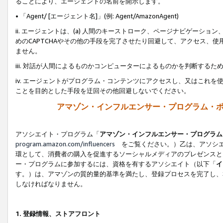
ることにより、エージェントの名前を開示します。
• 「Agent/ [エージェント名]」(例: Agent/AmazonAgent)
ii. エージェントは、(a) 人間のキーストローク、ページナビゲーシ
めのCAPTCHAやその他の手段を完了させたり回避して、アクセス、
ません。
iii. 対話が人間によるものかコンピューターによるものかを判断する
iv. エージェントがプログラム・コンテンツにアクセスし、又はこれ
ことを目的とした手段を迂回その他回避しないでください。
アマゾン・インフルエンサー・プログラム・
アソシエイト・プログラム「
アマゾン・インフルエンサー・プログラム
program.amazon.com/influencers
をご覧ください。）乙は、アソシエ
環として、消費者の購入を促進するソーシャルメディアのプレゼンスと
ー・プログラムに参加するには、資格を有するアソシエイト（以下「
イ
す。）は、アマゾンの質的量的基準を満たし、登録プロセスを完了し、
しなければなりません。
1.
登録情報、ストアフロント