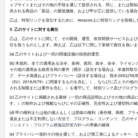
ェブサイトまたはその他の手段を通じて提供される、同じ、または類似
供される商品の「新品」の最低価格、および甲が乙に提供している場合
乙は、特別リンクを宣伝するために、Amazon上に特別リンクを投稿し
3. 乙のサイトに対する責任
乙は、乙のサイトに関して、その開発、運営、依存関係サービスおよび
任を負うものとします。例えば、乙は以下に関して単独で責任を負いま
(a) 乙のサイトおよび一切の関連設備の技術的運営、
(b) 本規約、全ての適用ある法令、条例、規則、政令、命令、ライセ
その他の適用ある政府当局の要件（開示（該当する場合は、米連邦取引
グ、データ保護およびプライバシー（該当する場合は、指令2002/58
（EU）2016/679）に関連するものを含む。）、ならびに乙とそ
される制限または要件を含む。）を遵守して、特別リンク及びプログラ
(c) 乙のサイトに掲載される素材（一切の商品説明およびその他の商
す。）の制作および掲載ならびにその正確性、完全性および適切性の確
(d) 甲の権利または他の個人もしくは団体の権利（著作権、商標、プ
違反または不正利用しない方法で、プログラム・コンテンツ、乙のサイ
ソシエイト・プログラム模倣品対策方針
への準拠の確保
(e) プライバシー規約その他を通じて、および第三者によるクッキー