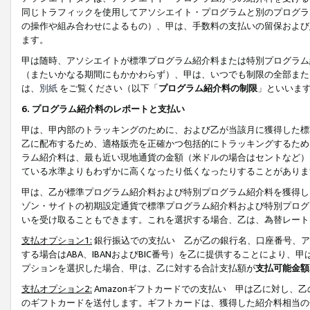
同じトラフィックを使用してアソシエイト・プログラムと別のプログラ
の操作や組み合わせによるもの）、甲は、手数料の支払いの留保および
ます。
甲は随時、アソシエイトが標準プログラム紹介料または特別プログラム
（またいかなる期間にもかかわらず）、甲は、いつでも制限の全部また
は、
別紙
をご覧ください（以下「
プログラム紹介料の制限
」といいま
6. プログラム紹介料のレポートと支払い
甲は、甲内部のトラッキングのために、および乙が当該月に獲得した標
乙に配布するため、適格販売を正確かつ包括的にトラッキングするため
ラム紹介料は、最も近い現地通貨の金額（米ドルの場合はセントなど）
ている水準よりもわずかに高くなったり低くなったりすることがありま
甲は、乙が標準プログラム紹介料および特別プログラム紹介料を獲得し
ゾン・サイトの初期設定通貨で標準プログラム紹介料および特別プログ
いを受け取ることもできます。これを選択する場合、乙は、為替レート
支払オプション1:
銀行振込での支払い 乙が乙の銀行名、口座番号、ア
する場合はABA、IBANおよびBIC番号）を乙に提供することにより
プションを選択した場合、甲は、乙に対する合計支払額が
支払可能金額
支払オプション2:
Amazonギフトカードでの支払い 甲は乙に対し、
のギフトカードを送付します。ギフトカードは、獲得した紹介料相当の