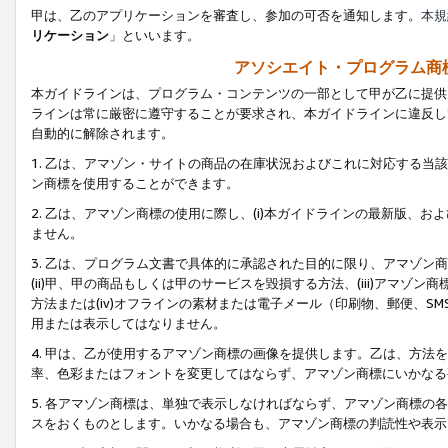
甲は、乙のアプリケーションを審査し、参加の可否を通知します。
本規
リケーション
」といいます。
アソシエイト・プログラム商
本ガイドラインは、プログラム・コンテンツの一部として甲が乙に提供
ラインは常に厳密に遵守することが要求され、本ガイドラインに違反し
自動的に解除されます。
1. 乙は、アマゾン・サイトの商品の在庫状況およびこれに対応する
ン商標を使用することができます。
2. 乙は、アマゾン商標の使用に際し、(i)本ガイドラインの最新版、およ
ません。
3. 乙は、プログラム文書で具体的に承認された目的に限り、アマゾン
(ii)甲、甲の商品もしくは甲のサービスを毀損する方法、(iii)アマ
方法または(iv)オフラインの素材または電子メール（印刷物、郵便、S
用または表示してはなりません。
4. 甲は、乙が使用するアマゾン商標の画像を提供します。乙は、方
率、色彩またはフォントを変更してはならず、アマゾン商標にいかなる
5. 各アマゾン商標は、単独で表示しなければならず、アマゾン商標
スをおくものとします。いかなる場合も、アマゾン商標の判読性や表示