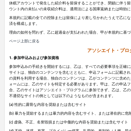
休眠アカウントで発生した紹介料を留保することができ、閉鎖に伴う留
ウント内の未払いの未収紹介料は、適用法による国庫返納または時効に
本規約に記載の全ての控除または留保により差し引かれたうえで乙にな
済を構成します。
理由の如何を問わず、乙に超過金が支払われた場合、甲が本規約に基づ
ページ上部に戻る
アソシエイト・プロ
1. 参加申込みおよび参加資格
参加申込みの手続きを開始するには、乙は、すべての必要事項を正確に
サイトは、独自のコンテンツを含むとともに、申込フォームに記載され
の資料を利用する場合、独自のコンテンツは、乙がコンテンツに含めた
ォームには、乙のサイトを特定する必要があります。甲は、乙の申込フ
合、乙のサイトはアソシエイト・プログラムに参加できず、乙は、乙の
不適切なサイトの例としては以下のようなものが含まれます。
(a) 性的に露骨な内容を奨励または含むサイト
(b) 暴力を奨励するまたは暴力的内容を含むサイト、または潜在的に
(c) 虚偽、不正、名誉毀損または中傷的な内容を奨励または含むサイト
(d) 不快、迷惑、有害、プライバシー侵害、乱用的、差別的（人種、