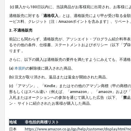
(c) 購入から180日以内に、当該商品がお客様宛に出荷され、お客
適格販売に対する「
適格収入
」とは、適格販売により甲が受け取る金額
ービス料、クレジット［注：Amazonポイントを含みます］、リベー
2. 不適格販売
前記にも関わらず、適格販売が、アソシエイト・プログラム紹介料率表
るその他の条件、仕様書、ステートメントおよびポリシー（以下「
プロ
ります 。
さらに、以下の購入は適格販売の要件を満たすようにみえても、不適格
(a)
本規約
の解除後に購入された商品、
(b) 注文が取り消され、返品または返金が開始された商品、
(c) 「アマゾン」、「Kindle」またはその他のアマゾン商標（甲
形もしくはスペル違い（例えば、「ammazon」、「amaozn」およ
入札またはオークションへの参加を通じて購入した広告（以下、「
禁止
ン・ サイトに紹介されたお客様が購入した商品、
地域
非包括的商標リスト
日本
https://www.amazon.co.jp/gp/help/customer/display.html