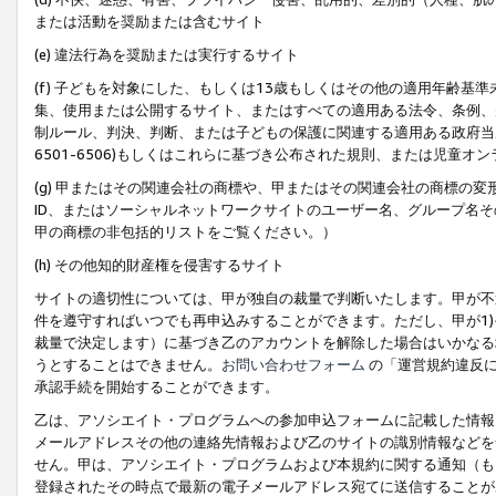
または活動を奨励または含むサイト
(e) 違法行為を奨励または実行するサイト
(f) 子どもを対象にした、もしくは13歳もしくはその他の適用年齢
集、使用または公開するサイト、またはすべての適用ある法令、条例、
制ルール、判決、判断、または子どもの保護に関連する適用ある政府当局の要
6501-6506)もしくはこれらに基づき公布された規則、または児童オ
(g) 甲またはその関連会社の商標や、甲またはその関連会社の商標の
ID、またはソーシャルネットワークサイトのユーザー名、グループ名
甲の商標の非包括的リストをご覧ください。）
(h) その他知的財産権を侵害するサイト
サイトの適切性については、甲が独自の裁量で判断いたします。甲が不
件を遵守すればいつでも再申込みすることができます。ただし、甲が1)
裁量で決定します）に基づき乙のアカウントを解除した場合はいかなる
うとすることはできません。
お問い合わせフォーム
の「運営規約違反に
承認手続を開始することができます。
乙は、アソシエイト・プログラムへの参加申込フォームに記載した情報
メールアドレスその他の連絡先情報および乙のサイトの識別情報などを
せん。甲は、アソシエイト・プログラムおよび本規約に関する通知（も
登録されたその時点で最新の電子メールアドレス宛てに送信することが