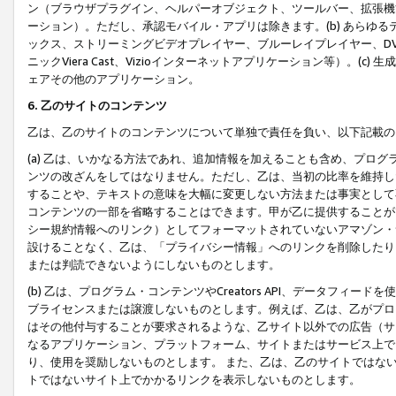
ン（ブラウザプラグイン、ヘルパーオブジェクト、ツールバー、拡張機
ーション）。ただし、承認モバイル・アプリは除きます。(b) あらゆ
ックス、ストリーミングビデオプレイヤー、ブルーレイプレイヤー、DVDプ
ニックViera Cast、Vizioインターネットアプリケーション等）。(
ェアその他のアプリケーション。
6. 乙のサイトのコンテンツ
乙は、乙のサイトのコンテンツについて単独で責任を負い、以下記載の
(a) 乙は、いかなる方法であれ、追加情報を加えることも含め、プロ
ンツの改ざんをしてはなりません。ただし、乙は、当初の比率を維持し
することや、テキストの意味を大幅に変更しない方法または事実として
コンテンツの一部を省略することはできます。甲が乙に提供することが
シー規約情報へのリンク）としてフォーマットされていないアマゾン・
設けることなく、乙は、「プライバシー情報」へのリンクを削除したり
または判読できないようにしないものとします。
(b) 乙は、プログラム・コンテンツやCreators API、データフ
ブライセンスまたは譲渡しないものとします。例えば、乙は、乙がプロ
はその他付与することが要求されるような、乙サイト以外での広告（サ
なるアプリケーション、プラットフォーム、サイトまたはサービス上で
り、使用を奨励しないものとします。 また、乙は、乙のサイトではな
トではないサイト上でかかるリンクを表示しないものとします。