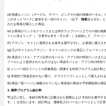
(d) 検索エンジン（グーグル、ヤフー、ビングその他の検索ポータル
ンのネットワークに参加する一切のサイト）（以下「
検索エンジン
」と
れたお客様が購入した商品、
(e) お客様がリンクをクリックまたは仲介ウェブページ上でその他の
イトに送るリンク（「
リダイレクト・リンク
」）を経由して、アマゾン
(f) アマゾン・サイトに適用される条件を遵守せずに、お客様に購入さ
(g) 乙のサイトからアマゾン・サイトへのリンクが適正にフォーマッ
(h) 承認モバイル・アプリ以外のモバイル・アプリ内の特別リンクまたはC
ツールにより提供されたものではない承認モバイル・アプリ内の特別リ
(i) メンバー紹介イベントの対象商品（関連する特別プログラム紹介料と
(j) 本規約で別途定めのない限り、サブスクリプションとして購入され
(k) 商品一覧ページに掲載されていない発表前の商品や予約開始前の商
3. 標準プログラム紹介料
甲は乙に対し、本紹介料率表に記載された制限および
本規約
を遵守す
す。）を支払います。紹介料は、適格収入のパーセンテージとして計算