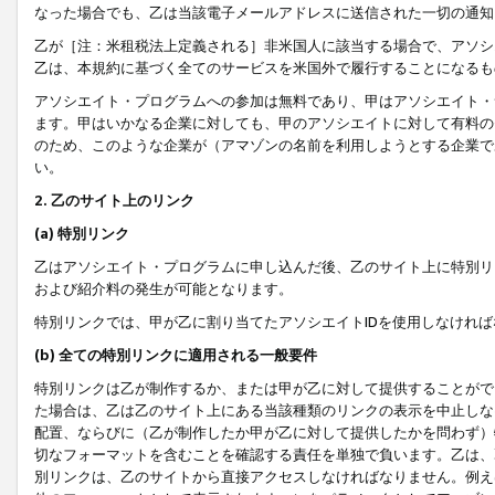
なった場合でも、乙は当該電子メールアドレスに送信された一切の通知
乙が［注：米租税法上定義される］非米国人に該当する場合で、アソシ
乙は、本規約に基づく全てのサービスを米国外で履行することになるも
アソシエイト・プログラムへの参加は無料であり、甲はアソシエイト・
ます。甲はいかなる企業に対しても、甲のアソシエイトに対して有料の
のため、このような企業が（アマゾンの名前を利用しようとする企業で
い。
2. 乙のサイト上のリンク
(a) 特別リンク
乙はアソシエイト・プログラムに申し込んだ後、乙のサイト上に特別リ
および紹介料の発生が可能となります。
特別リンクでは、甲が乙に割り当てたアソシエイトIDを使用しなけれ
(b) 全ての特別リンクに適用される一般要件
特別リンクは乙が制作するか、または甲が乙に対して提供することがで
た場合は、乙は乙のサイト上にある当該種類のリンクの表示を中止しな
配置、ならびに（乙が制作したか甲が乙に対して提供したかを問わず）
切なフォーマットを含むことを確認する責任を単独で負います。乙は、
別リンクは、乙のサイトから直接アクセスしなければなりません。例えば、