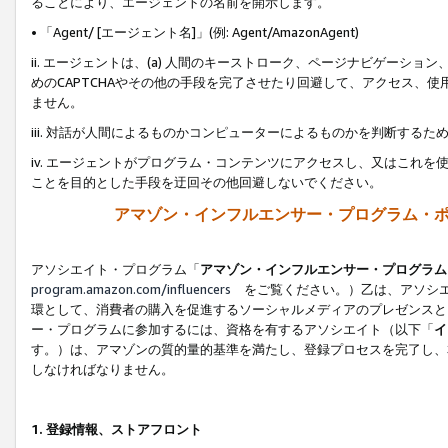
ることにより、エージェントの名前を開示します。
• 「Agent/ [エージェント名]」(例: Agent/AmazonAgent)
ii. エージェントは、(a) 人間のキーストローク、ページナビゲーシ
めのCAPTCHAやその他の手段を完了させたり回避して、アクセス、
ません。
iii. 対話が人間によるものかコンピューターによるものかを判断する
iv. エージェントがプログラム・コンテンツにアクセスし、又はこれ
ことを目的とした手段を迂回その他回避しないでください。
アマゾン・インフルエンサー・プログラム・
アソシエイト・プログラム「
アマゾン・インフルエンサー・プログラム
program.amazon.com/influencers
をご覧ください。）乙は、アソシエ
環として、消費者の購入を促進するソーシャルメディアのプレゼンスと
ー・プログラムに参加するには、資格を有するアソシエイト（以下「
イ
す。）は、アマゾンの質的量的基準を満たし、登録プロセスを完了し、
しなければなりません。
1.
登録情報、ストアフロント