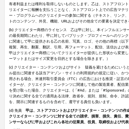
有者利益または権利を取得しないものとします。乙は、ストアフロントに
リエイターに報酬を支払うことなく、ストアフロント上での広告マテリア
ー・プログラムへのクリエイターの参加に関する（テキスト、リンク、
トのコンテンツ、外見、機能、URLおよびその他全ての要素を決定で
(b) クリエイター商標のライセンス 乙は甲に対し、本インフルエン
の最長期間にわたり、甲に対してパブリック・プロフィールへのリンク
に関連して甲に提供される乙の名前、写真、ロゴ、その他の商標（以下
複製、再生、翻案、翻訳、引用、再フォーマット、配信、送信および表
甲はクリエイター商標についてクリエイターが提供した形状から変更し
ーマットまたはサイズ変更を目的とする場合を除きます。）
(c) クリエイター・コンテンツおよびサイト 疑義を避けるためにい
ル提出に関連する該当アマゾン・サイトの利用規約の規定に従い、かつ、
用される場合、米連邦取引委員会（FTC）の広告における推奨・証言
イターが、クリエイター・コンテンツに関連して他の製造業者、配信業
を受け取った場合、クリエイターは、(「#Ad」または「#Sponsor
り決めに関する全ての適用ある法律、政省令、規則、規制、命令、許認
を、開示に関連するものを含めて、遵守する責任も負います。
(d) 免責
甲は、ストアフロントおよびクリエイター・コンテンツの作
クリエイター・コンテンツに対する全ての請求、損害、損失、責任、費
ンサーならびに甲およびこれら各社の従業員、役員、取締役および代表