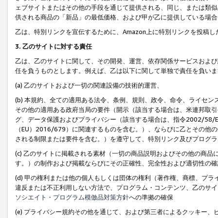
ェブサイトまたはその他の手段を通じて提供される、同じ、または類似
供される商品の「新品」の最低価格、および甲が乙に提供している場合
乙は、特別リンクを宣伝するために、Amazon上に特別リンクを投稿し
3. 乙のサイトに対する責任
乙は、乙のサイトに関して、その開発、運営、依存関係サービスおよび
任を負うものとします。例えば、乙は以下に関して単独で責任を負いま
(a) 乙のサイトおよび一切の関連設備の技術的運営、
(b) 本規約、全ての適用ある法令、条例、規則、政令、命令、ライセ
その他の適用ある政府当局の要件（開示（該当する場合は、米連邦取引
グ、データ保護およびプライバシー（該当する場合は、指令2002/58
（EU）2016/679）に関連するものを含む。）、ならびに乙とそ
される制限または要件を含む。）を遵守して、特別リンク及びプログラ
(c) 乙のサイトに掲載される素材（一切の商品説明およびその他の商
す。）の制作および掲載ならびにその正確性、完全性および適切性の確
(d) 甲の権利または他の個人もしくは団体の権利（著作権、商標、プ
違反または不正利用しない方法で、プログラム・コンテンツ、乙のサイ
ソシエイト・プログラム模倣品対策方針
への準拠の確保
(e) プライバシー規約その他を通じて、および第三者によるクッキー