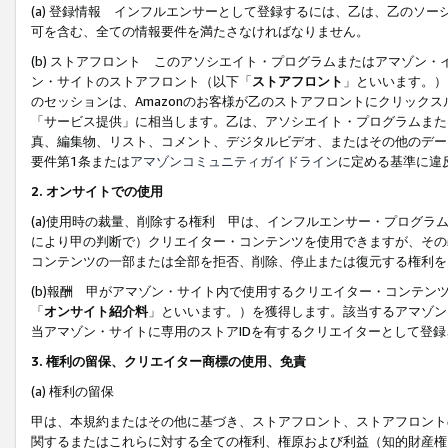
(a) 登録情報 インフルエンサーとして登録するには、乙は、乙のソ
可を含む、全ての情報要件を満たさなければなりません。
(b) ストアフロント このアソシエイト・プログラムまたはアマゾン
ン・サイトのストアフロント（以下「
ストアフロント
」といいます。）
のセッションは、Amazonのお客様が乙のストアフロントにクリック
「サービス提供」に相当します。乙は、アソシエイト・プログラムまた
真、編集物、リスト、コメント、デジタルビデオ、またはその他のデー
要件第1条または
アマゾンコミュニティガイドライン
に定める基準に違
2.
オンサイトでの使用
(a)使用時の裁量、削除する権利 甲は、インフルエンサー・プログラ
により甲の判断で）クリエイター・コンテンツを使用できますが、その
コンテンツの一部または全部を拒否、削除、停止または復元する権利を
(b)報酬 甲がアマゾン・サイト内で使用するクリエイター・コンテン
「
オンサイト紹介料
」といいます。）を獲得します。該当するアマゾン
当アマゾン・サイトに専用のストアIDを有するクリエイターとして登
3.
権利の留保、クリエイター商標の使用、免責
(a) 権利の留保
甲は、本規約またはその他に基づき、ストアフロント、ストアフロント
関するまたはこれらに対する全ての権利、権原および利益（知的財産権