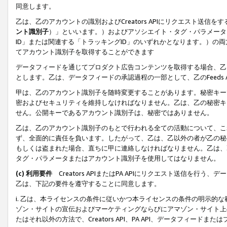
同意します。
乙は、乙のアカウントの識別およびCreators APIにリクエスト送
ント識別子
）」といいます。）およびアソシエイト・タグ・パラメータ（
ID」または関連する「トラッキングID」のいずれかとなります。）の両方
てアカウント識別子を取得することができます
データフィードを通じてプロダクト広告コンテンツを取得する場合、乙は、Cre
とします。乙は、データフィードの承認過程の一部として、乙のFeeds
甲は、乙のアカウント識別子を随時変更することがあります。秘密キー
密およびセキュリティを維持しなければなりません。乙は、乙の秘密キ
せん。公開キーであるアカウント識別子は、秘密ではありません。
乙は、乙のアカウント識別子のもとで行われる全ての活動について、こ
ず、全面的に責任を負います。したがって、乙は、乙以外の者が乙の秘
もしくは盗まれた場合、直ちに甲に連絡しなければなりません。乙は、
タグ・パラメータまたはアカウント識別子を使用してはなりません。
(c) 利用要件
Creators APIまたはPA APIにリクエスト送信を
乙は、下記の要件を遵守することに同意します。
i. 乙は、本ライセンスの条件に従いかつ本ライセンスの条件の明示的
ゾン・サイトの宣伝およびマーケティングならびにアマゾン・サイト上
たはそれ以外の方法で、Creators API、PA API、データフィー