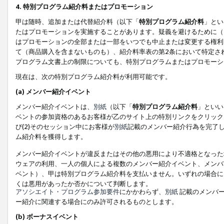
4. 特別プログラム紹介料またはプロモーション
甲は随時、追加または代替紹介料（以下「
特別プログラム紹介料
」とい
たはプロモーションを実施することがあります。疑義を避けるために（
はプロモーションの全部または一部をいつでも中止または変更する権利
て（商品購入を含まないものも）、紹介料率表の第2条において特定さ
プログラム文書上の制限についても、特別プログラムまたはプロモーシ
現在は、次の特別プログラム紹介料が利用可能です。
(a) メンバー紹介イベント
メンバー紹介イベントは、
別紙
（以下「
特別プログラム紹介料
」といい
ベントの参加資格のあるお客様が乙のサイト上の特別リンクをクリック
び(2)そのセッション中にお客様が
別紙
記載のメンバー紹介行為を完了
ム紹介料を獲得します。
メンバー紹介イベントが違反またはその他の悪用により不適格となった
ウェアの利用、一人の個人による複数のメンバー紹介イベント、メンバ
ベント）、甲は特別プログラム紹介料を支払いません。いずれの場合に
くは悪用があったか否かについて判断します。
アソシエイト・プログラム参加要件
にかかわらず、
別紙
記載のメンバー
ー紹介に関連する場合にのみ許可されるものとします。
(b) ボーナスイベント