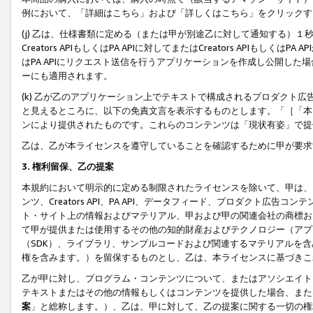
例において、「詳細はこちら」および「詳しくはこちら」をクリックす
(j) 乙は、仕様書類に定める（または甲が別途乙に対して通知する）
Creators APIもしくはPA APIに対してまたはCreators APIもしく
はPA APIにリクエスト送信を行うアプリケーションを作成し公開し
ーにも適用されます。
(k) 乙が乙のアプリケーション上でテキストで構成されるプロダクト
と見えるところに、以下の免責文言を表示するものとします。「［「本
ンにより提供されたものです。これらのコンテンツは「現状有姿」で提
乙は、乙が本ライセンスを遵守していることを確認するために甲が要求
3. 権利留保、乙の提案
本規約において明示的に定める制限されたライセンスを除いて、甲は、
ンツ、Creators API、PA API、データフィード、プロダクト
ト・サイト上の情報およびマテリアル、甲および甲の関連会社の商標お
て甲が提供または使用するその他の知的財産およびテクノロジー（アプ
（SDK）、ライブラリ、サンプルコードおよび関連するマテリアルを
権を含みます。）を留保するものとし、乙は、本ライセンスに基づきこ
乙が甲に対し、プログラム・コンテンツについて、またはアソシエイト
テキストまたはその他の情報もしくはコンテンツを提供した場合、また
案
」と総称します。）、乙は、甲に対して、乙の提案に関する一切の権