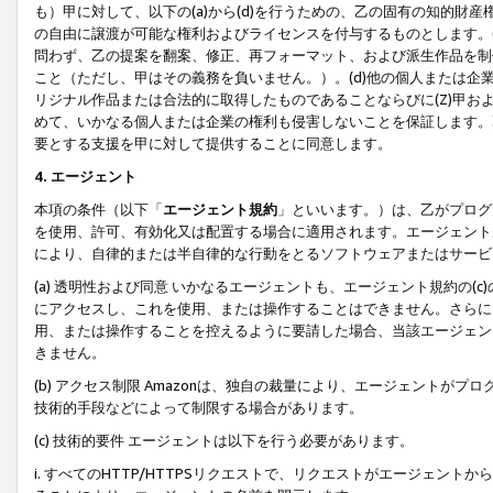
も）甲に対して、以下の(a)から(d)を行うための、乙の固有の知的
の自由に譲渡が可能な権利およびライセンスを付与するものとします。(
問わず、乙の提案を翻案、修正、再フォーマット、および派生作品を制
こと（ただし、甲はその義務を負いません。）。(d)他の個人または企
リジナル作品または合法的に取得したものであることならびに(Z)甲
めて、いかなる個人または企業の権利も侵害しないことを保証します。
要とする支援を甲に対して提供することに同意します。
4. エージェント
本項の条件（以下「
エージェント規約
」といいます。）は、乙がプログ
を使用、許可、有効化又は配置する場合に適用されます。エージェント
により、自律的または半自律的な行動をとるソフトウェアまたはサービ
(a) 透明性および同意 いかなるエージェントも、エージェント規約の
にアクセスし、これを使用、または操作することはできません。さらに、
用、または操作することを控えるように要請した場合、当該エージェン
きません。
(b) アクセス制限 Amazonは、独自の裁量により、エージェント
技術的手段などによって制限する場合があります。
(c) 技術的要件 エージェントは以下を行う必要があります。
i. すべてのHTTP/HTTPSリクエストで、リクエストがエージェ