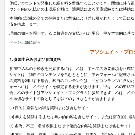
休眠アカウントで発生した紹介料を留保することができ、閉鎖に伴う留
ウント内の未払いの未収紹介料は、適用法による国庫返納または時効に
本規約に記載の全ての控除または留保により差し引かれたうえで乙にな
済を構成します。
理由の如何を問わず、乙に超過金が支払われた場合、甲が本規約に基づ
ページ上部に戻る
アソシエイト・プロ
1. 参加申込みおよび参加資格
参加申込みの手続きを開始するには、乙は、すべての必要事項を正確に
サイトは、独自のコンテンツを含むとともに、申込フォームに記載され
の資料を利用する場合、独自のコンテンツは、乙がコンテンツに含めた
ォームには、乙のサイトを特定する必要があります。甲は、乙の申込フ
合、乙のサイトはアソシエイト・プログラムに参加できず、乙は、乙の
不適切なサイトの例としては以下のようなものが含まれます。
(a) 性的に露骨な内容を奨励または含むサイト
(b) 暴力を奨励するまたは暴力的内容を含むサイト、または潜在的に
(c) 虚偽、不正、名誉毀損または中傷的な内容を奨励または含むサイト
(d) 不快、迷惑、有害、プライバシー侵害、乱用的、差別的（人種、