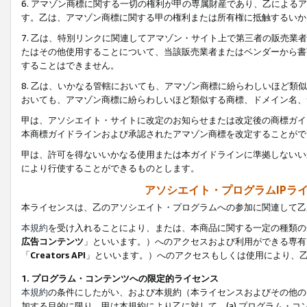
6. アマゾン商標に関する一切の権利が甲の専属財産であり、乙によ
す。乙は、アマゾン商標に関する甲の権利または所有権に抵触するいか
7. 乙は、特別リンクに関連してアマゾン・サイト上で第三者の販売
たはその他使用することについて、当該販売業者またはベンダーから書
することはできません。
8. 乙は、いかなる管轄においても、アマゾン商標に紛らわしいほど
おいても、アマゾン商標に紛らわしいほど類似する商標、ドメイン名、
甲は、アソシエイト・サイトに改定のお知らせまたは改定後の商標ガイ
本商標ガイドラインおよび承認されたアマゾン商標を改定することがで
甲は、許可を得ないいかなる使用または本ガイドラインに準拠しないい
により行使することができるものとします。
アソシエイト・プログラムIPラ
本ライセンスは、乙のアソシエイト・プログラムへの参加に関連して乙
本規約
を受け入れることにより、または、本商品に関する一定の種類の
広告コンテンツ
」といいます。）へのアクセスおよび利用ができる専有
「
Creators API
」といいます。）へのアクセスもしくは使用により、
1. プログラム・コンテンツへの限定的ライセンス
本規約
の条件にしたがい、および本規約（本ライセンスおよびその他の
加する目的に限り、甲は本規約により乙に対して、(a) プログラム・コ