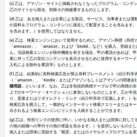
(c) 乙は、アマゾン・サイトに掲載されなくなったプログラム・コン
乙のサイトから除去、削除その他破棄するものとします。
(d) 乙は、ある個人または企業による製品、サービス、当事者または
の資料をプログラム・コンテンツに接近して配置することを含みます。
を含みます。）を使用してはなりません。
(e) 乙は、検索エンジンにおいて使用するために、アマゾン商標（
商標
「ammazon」、「amaozn」および「kindel」など）を購入
ん。当該検索エンジンが除外機能を有する場合、甲の要請があれば、甲
果に伴って乙の宣伝コンテンツを表示させるために使用するキーワード
入札による除外を要請等）ものとします。
(f) 乙は、結果的に有料検索広告が禁止有料プレースメント（
紹介料率
（「amazon」、「Kindle」またはアマゾンもしくはアマゾンの
標用語
」といいます。なお、乙は非包括的商標テーブルで甲の商標の非
上でのキーワード・オークションに参加しないものとします。乙が
本規
り、直接またはリダイレクト・リンク（
紹介料率表
で定義します。）を
検索広告を購入して、一般的なインターネット検索クエリーまたはキー
示されるよう検索エンジンにリンクを入稿することができます。
(g) 乙は、特別リンクの使用に伴い、いかなる個人または団体に対し
の他の組織への寄付その他の便益を含みます。）を提供しないものとし
個人または団体に奨励する「報奨」またはロイヤルティプログラムを実