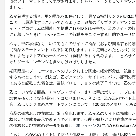
他のフォーマットとして表示されます。）をパラメータとしてアマゾン
ません。
乙が希望する場合、甲の承認を条件として、異なる特別リンクのURL
ニターし最適化することができるように、追加の「サブタグ」アソシエ
イト・プログラムに関連して提供されたID又は報告を、乙のサイトの
に到着したときに、かかるユーザの行動をモニターする目的でユーザに
乙は、甲の承認なく、いつでも乙のサイトに商品（および関連する特別
（商品ステートメント（以下に定義します。）に定義されたとおり）商
等）またはストアのホームページ（食料品等）を含みます。）と乙サイ
オリジナルコンテンツも含めなければなりません。
期間限定のプロモーションへのリンクおよび関連の紹介部分は、該当す
するものとします。例えば、乙がアマゾン・サイトのアパレル部門の商
であると記載した場合は、当該プロモーションの終了日までに、乙のサ
乙は、いかなる商品、アマゾン・サイト、または甲のポリシー、プロモ
誤解を招くような主張をしてはなりません。例えば、乙が乙のサイト上に
合、乙はリンク先のスマートフォンについて、128 GBのメモリーが
商品の価格および在庫は、随時変化します。乙が乙のサイトに掲載した
格および在庫を表示できるものとします。(a)甲が価格および在庫のデータを
の価格および在庫のデータを取得し、
本ライセンス
に定めるCreator
さらに、乙が乙のサイトにて商品の価格を「比較」形式（価格比較ツー