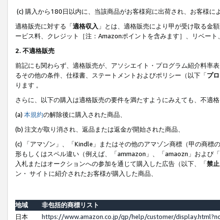
(c) 購入から180日以内に、当該商品がお客様宛に出荷され、お客
適格販売に対する「
適格収入
」とは、適格販売により甲が受け取る金額
ービス料、クレジット［注：Amazonポイントを含みます］、リベー
2. 不適格販売
前記にも関わらず、適格販売が、アソシエイト・プログラム紹介料率表
るその他の条件、仕様書、ステートメントおよびポリシー（以下「
プロ
ります 。
さらに、以下の購入は適格販売の要件を満たすようにみえても、不適格
(a)
本規約
の解除後に購入された商品、
(b) 注文が取り消され、返品または返金が開始された商品、
(c) 「アマゾン」、「Kindle」またはその他のアマゾン商標（甲
形もしくはスペル違い（例えば、「ammazon」、「amaozn」およ
入札またはオークションへの参加を通じて購入した広告（以下、「
禁止
ン・ サイトに紹介されたお客様が購入した商品、
地域
非包括的商標リスト
日本
https://www.amazon.co.jp/gp/help/customer/display.html