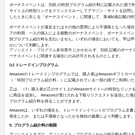
ボーナスイベントは、
別紙
の特別プログラム紹介料に記載された国で利
サイト上の特別リンクをクリックスルーしてアマゾン・サイトを訪問した
したときに生じる「ボーナスイベント」に関連して、第4(b)条記載の
ボーナスイベントが違反またはその他の悪用により不適格となった場合
アの利用、一人の個人による複数のボーナスイベント、ボーナスイベン
別プログラム紹介料を支払いません。いずれの場合においても、甲は甲
かについて判断します。
アソシエイト・プログラム参加要件
にかかわらず、
別紙
記載のボーナ
ーナスイベントに関連する場合にのみ許可されるものとします。
(c) トレードインプログラム
Amazonのトレードインプログラムでは、購入者はAmazonギフト
（「特別プログラム紹介料」）に記載されている一部の国でご利用いた
乙は、（1）購入者が乙のサイト上のAmazonサイトへの特別なリン
に商品を追加し、Amazonが受け入れる下取りリクエストを送信した場
プログラム紹介料を得ることができます。
Amazonは、いずれの場合も、トレードインイベントがプログラム文書
発生したか、または不適格となったかを独自の裁量により判断します。
5. プログラム紹介料の制限
アソシエイトタグは、アソシエイト・プログラムからの紹介料を受ける