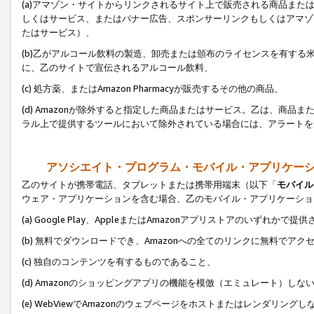
(a)アマゾン・サイトからリンクされるサイト上で販売される商品またはサ
しくはサービス、またはバナー広告、スポンサーリンクもしくはアマゾ
たはサービス）、
(b)乙がアルコール飲料の製造、卸売または頒布のライセンスを有す
に、乙のサイトで宣伝されるアルコール飲料、
(c) 処方薬、またはAmazon Pharmacyが販売するその他の商品、
(d) Amazonが除外すると指定した商品またはサービス。乙は、商品また
ラル上で提供するツールにおいて除外されている場合には、アラートを
アソシエイト・プログラム・モバイル・アプリケー
乙のサイトが携帯電話、タブレットまたは携帯用端末（以下「
モバイル
ウェア・アプリケーションを含む場合、乙のモバイル・アプリケーショ
(a) Google Play、AppleまたはAmazonアプリストアのいずれかで
(b) 無料でダウンロードでき、Amazonへの全てのリンクに無料でアク
(c) 独自のコンテンツを有するものであること、
(d) Amazonのショッピングアプリの機能を模倣（エミュレート）しな
(e) WebViewでAmazonのウェブページをホストまたはレンダリング