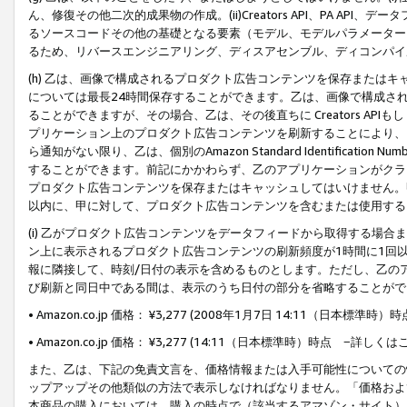
ん、修復その他二次的成果物の作成。(ii)Creators API、PA 
るソースコードその他の基礎となる要素（モデル、モデルパラメーター
るため、リバースエンジニアリング、ディスアセンブル、ディコンパイ
(h) 乙は、画像で構成されるプロダクト広告コンテンツを保存または
については最長24時間保存することができます。乙は、画像で構成さ
ることができますが、その場合、乙は、その後直ちに Creators AP
プリケーション上のプロダクト広告コンテンツを刷新することにより、
ら通知がない限り、乙は、個別のAmazon Standard Identification Nu
することができます。前記にかかわらず、乙のアプリケーションがクラ
プロダクト広告コンテンツを保存またはキャッシュしてはいけません。
以内に、甲に対して、プロダクト広告コンテンツを含むまたは使用する
(i) 乙がプロダクト広告コンテンツをデータフィードから取得する場合または
ン上に表示されるプロダクト広告コンテンツの刷新頻度が1時間に1回
報に隣接して、時刻/日付の表示を含めるものとします。ただし、乙の
び刷新と同日中である間は、表示のうち日付の部分を省略することがで
• Amazon.co.jp 価格： ¥3,277 (2008年1月7日 14:11（日本標準
• Amazon.co.jp 価格： ¥3,277 (14:11（日本標準時）時点 −詳しくは
また、乙は、下記の免責文言を、価格情報または入手可能性についての
ップアップその他類似の方法で表示しなければなりません。「価格およ
本商品の購入においては、購入の時点で（該当するアマゾン・サイト）