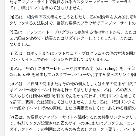
たはアマゾン・サイトで提供されるカスタマーレビュー、フォーラム、
て）、特別リンクを含めてはなりません。
(q) 乙は、
紹介料率表
の裏をかこうとしたり、乙の紹介料を人為的に増
クリックする方法以外で、当該お客様のブラウザでアマゾン・サイトの
(r) 乙は、アソシエイト・プログラムに参加する他のサイトから、ま
ェア経由を含めて）妨害またはリダイレクトしようとしたり、または、
なりません。
(s) 乙は、ロボットまたはソフトウェア・プログラムその他の方法を
ゾン・サイト上でのセッションを作出してはなりません。
(t) 乙は、甲のカスタマーレビューやおすすめ度（star rating
Creators APIを経由してカスタマーレビューやおすすめ度へのリンク
(u) 乙は、乙自身の使用またはその他の個人もしくは企業の使用が目
はメンバー紹介イベント行為を行ってはなりません。乙は、乙の友人、
個人もしくは団体の使用が目的であるかを問わず、特別リンクを通じて
を許可、要請または奨励してはなりません。また、乙は、特別リンクを
バー紹介イベント行為の実施、または再販売もしくは（あらゆる種類の
(v) 乙は、お客様がアマゾン・サイトへ遷移するため特別リンクをク
で、特別リンクが設置された乙のサイトのURLまたはプログラム・コ
ダイレクトページの利用によるものも含め）クローク（覆う）、ハイド