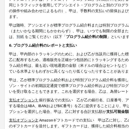
同じトラフィックを使用してアソシエイト・プログラムと別のプログラ
の操作や組み合わせによるもの）、甲は、手数料の支払いの留保および
ます。
甲は随時、アソシエイトが標準プログラム紹介料または特別プログラム
（またいかなる期間にもかかわらず）、甲は、いつでも制限の全部また
は、
別紙
をご覧ください（以下「
プログラム紹介料の制限
」といいま
6. プログラム紹介料のレポートと支払い
甲は、甲内部のトラッキングのために、および乙が当該月に獲得した標
乙に配布するため、適格販売を正確かつ包括的にトラッキングするため
ラム紹介料は、最も近い現地通貨の金額（米ドルの場合はセントなど）
ている水準よりもわずかに高くなったり低くなったりすることがありま
甲は、乙が標準プログラム紹介料および特別プログラム紹介料を獲得し
ゾン・サイトの初期設定通貨で標準プログラム紹介料および特別プログ
いを受け取ることもできます。これを選択する場合、乙は、為替レート
支払オプション1:
銀行振込での支払い 乙が乙の銀行名、口座番号、ア
する場合はABA、IBANおよびBIC番号）を乙に提供することにより
プションを選択した場合、甲は、乙に対する合計支払額が
支払可能金額
支払オプション2:
Amazonギフトカードでの支払い 甲は乙に対し、
のギフトカードを送付します。ギフトカードは、獲得した紹介料相当の