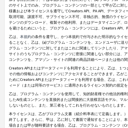
のサイト上でのみ、プログラム・コンテンツの一部として甲が乙に対し
様書および本ライセンスを遵守してCreators API、PA API、
取消可能、譲渡不可、サブライセンス不可、非独占的、無償のライセン
テンツのダウンロード、複製その他利用、またはデータマイニング、ロ
を避けるためにいうと、プログラム・コンテンツには、Creators AP
乙は、
本規約
の条件を遵守し、かつ本規約で付与された明示的なライセ
ることなく、乙は、(a)プログラム・コンテンツを、エンドユーザに
グラム・コンテンツに対してまたはこれに関連してリンクしたり、アマ
サイトのうちプログラム・コンテンツに密接に関連しない部分には、ア
コンテンツを、アマゾン・サイトの関連の商品詳細ページまたは他の関
Creators APIまたはデータフィードを利用することにより、乙は、
その他の情報およびコンテンツにアクセスすることができます。乙がこ
ためにCreators APIまたはデータフィードを利用する場合、乙は、こ
ィード（または同等のサービス）に適用されるライセンス契約の規定を
乙は、プログラム・コンテンツを使用して、知的財産権その他法的権利
したAI生成コンテンツを直接的または間接的に大規模言語モデル、マ
しないものとし、また、第三者をしてこれを行わせないものとします。
本ライセンスは、乙がプログラム文書（紹介料率表にて定義します。）
終了します。さらに、甲は、乙に対して書面で通知することにより、本
場合または甲が随時要請する場合、乙は、プログラム・コンテンツ（Cre