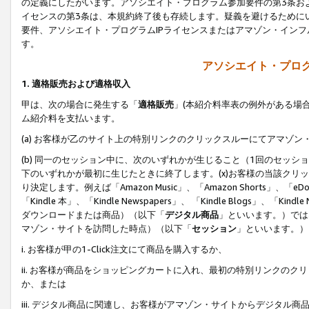
の定義にしたがいます。アソシエイト・プログラム参加要件の第3条お
イセンスの第3条は、本規約終了後も存続します。疑義を避けるためにい
要件、アソシエイト・プログラムIPライセンスまたはアマゾン・イン
す。
アソシエイト・プログ
1. 適格販売および適格収入
甲は、次の場合に発生する「
適格販売
」(本紹介料率表の例外がある場
ム紹介料を支払います。
(a) お客様が乙のサイト上の特別リンクのクリックスルーにてアマゾン
(b) 同一のセッション中に、次のいずれかが生じること（1回のセッ
下のいずれかが最初に生じたときに終了します。(x)お客様の当該クリッ
り決定します。例えば「Amazon Music」、「Amazon Shorts」、「eDo
「Kindle 本」、「Kindle Newspapers」、 「Kindle Blogs」、「
ダウンロードまたは商品）（以下「
デジタル商品
」といいます。）では
マゾン・サイトを訪問した時点）（以下「
セッション
」といいます。）
i. お客様が甲の1-Click注文にて商品を購入するか、
ii. お客様が商品をショッピングカートに入れ、最初の特別リンクの
か、または
iii. デジタル商品に関連し、お客様がアマゾン・サイトからデジタ