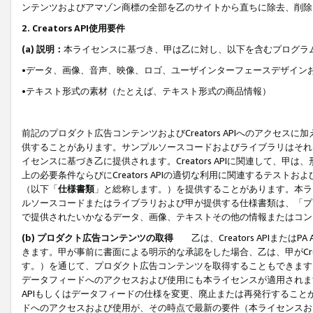
ンテンツおよびアマゾン商標の全部を乙のサイトから直ちに除去、削除
2. Creators API使用要件
(a) 説明：
本ライセンスに基づき、甲は乙に対し、以下を含むプログラ
•データ、画像、音声、映像、ロゴ、ユーザインターフェースデザイン
•テキスト形式の素材（たとえば、テキスト形式の商品情報）
前記のプロダクト広告コンテンツおよびCreators APIへのアクセスに
供することがあります。サンプルソースコードおよびライブラリはそれ
イセンスに基づき乙に提供されます。Creators APIに関連して
上の必要条件ならびにCreators APIの適切な利用に関連するテ
（以下「
仕様書類
」と総称します。）を提供することがあります。本ラ
ルソースコードまたはライブラリおよび甲が提供する仕様書類は、「プ
で提供されたいかなるデータ、画像、テキストその他の情報またはコン
(b) プロダクト広告コンテンツの取得
乙は、Creators APIま
きます。甲が事前に書面による明示的な承認をした場合、乙は、甲がCreator
す。）を通じて、プロダクト広告コンテンツを取得することもできます
データフィードへのアクセスおよび使用にも本ライセンスが適用されます。乙は
APIもしくはデータフィードの仕様を変更、廃止または再発行することがで
ドへのアクセスおよび使用が、その時点で最新の要件（本ライセンスお