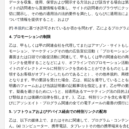
データを収集、使用、保管および開示する方法および該当する場合は第
イトの訪問者から直接情報を収集し、サイトの訪問者のブラウザにクッ
切に開示し、その他の適用法の法的要件を満たし、ならびに適用法によ
ついて情報を提供すること、および
(f)
本規約
に基づき許可されているか否かを問わず、乙によるプログラ
4. プロモーションの制限
乙は、甲もしくは甲の関連会社を代理してまたはアマゾン・サイトもし
モーション、マーケティングその他の広告宣伝活動（「プロモーション
書面または口頭での販促活動に関連して、甲もしくは甲の関連会社の商
リンクを使用することなどにより、オフラインでのプロモーション活動
イトのダイレクトメールに特別リンクを含めることができるものとしま
領するお客様がオプトインしたものであること）、その他本規約、商標
となります。甲の要請を受けた場合、乙は、前記を遵守していることを
明書のフォームおよび当該証明書の記載事項を指定します。乙が甲の要
す。疑義を避けるためにいうと、(i)適用あるマーケティング法の目的上(例
び類似または後継の法律を指します。)、乙は、特別リンクを含む各電子
びにアソシエイト・プログラム関連の全ての電子メールの最善の慣行に
5. ソフトウェアおよびデバイス経由での特別リンクの配布
乙は、以下の媒体上で、またはそれに関連して、プログラム・コンテン
ん。(a) コンピューター、携帯電話、タブレットその他の携帯端末を