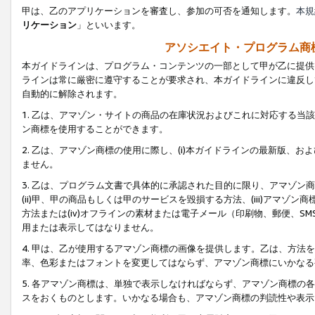
甲は、乙のアプリケーションを審査し、参加の可否を通知します。
本規
リケーション
」といいます。
アソシエイト・プログラム商
本ガイドラインは、プログラム・コンテンツの一部として甲が乙に提供
ラインは常に厳密に遵守することが要求され、本ガイドラインに違反し
自動的に解除されます。
1. 乙は、アマゾン・サイトの商品の在庫状況およびこれに対応する
ン商標を使用することができます。
2. 乙は、アマゾン商標の使用に際し、(i)本ガイドラインの最新版、およ
ません。
3. 乙は、プログラム文書で具体的に承認された目的に限り、アマゾン
(ii)甲、甲の商品もしくは甲のサービスを毀損する方法、(iii)アマ
方法または(iv)オフラインの素材または電子メール（印刷物、郵便、S
用または表示してはなりません。
4. 甲は、乙が使用するアマゾン商標の画像を提供します。乙は、方
率、色彩またはフォントを変更してはならず、アマゾン商標にいかなる
5. 各アマゾン商標は、単独で表示しなければならず、アマゾン商標
スをおくものとします。いかなる場合も、アマゾン商標の判読性や表示