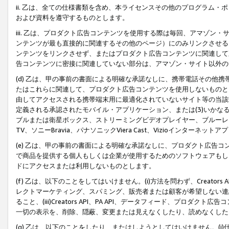
ii. 乙は、全ての仕様書類を含め、本ライセンスその他のプログラム
および資料を遵守するものとします。
iii. 乙は、プロダクト広告コンテンツを使用する際は毎回、アマゾ
ンテンツが最も直接的に関連するその他のページ）にのみリンクさせる
ンテンツをリンクさせず、またはプロダクト広告コンテンツに関連して
告コンテンツに密接に関連していない部分は、アマゾン・サイト以外の
(d) 乙は、甲の事前の書面による明確な承諾なしに、携帯電話その他
たはこれらに関連して、プロダクト広告コンテンツを使用しないものと
由してアクセスされる携帯端末用に最適化されていないサイト等の当該端
定義される承認されたモバイル・アプリケーション、または(3)いか
ブルまたは衛星ボックス、ストリーミングビデオプレイヤー、ブルーレイ
TV、ソニーBravia、パナソニックViera Cast、Vizioインター
(e) 乙は、甲の事前の書面による明確な承諾なしに、プロダクト広告
で商品を提供する個人もしくは企業が使用するためのソフトウェアもしくはその
ドにアクセスまたは利用しないものとします。
(f) 乙は、以下のことをしてはいけません。(i)方法を問わず、Creator
レクトマーケティング、スパミング、販売者または顧客が希望しない連
ること、(iii)Creators API、PA API、データフィード、プ
一切の表示を、削除、隠蔽、変更または見えなくしたり、読めなくした
(g) 乙は、以下のことをしたり、またはしようとしてはいけません。(