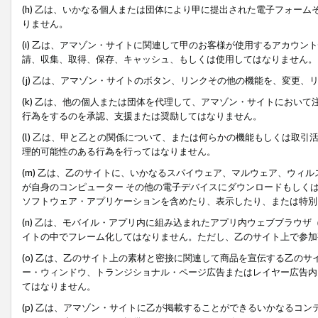
(h) 乙は、いかなる個人または団体により甲に提出された電子フォー
りません。
(i) 乙は、アマゾン・サイトに関連して甲のお客様が使用するアカウ
請、収集、取得、保存、キャッシュ、もしくは使用してはなりません。
(j) 乙は、アマゾン・サイトのボタン、リンクその他の機能を、変更
(k) 乙は、他の個人または団体を代理して、アマゾン・サイトにおい
行為をするのを承認、支援または奨励してはなりません。
(l) 乙は、甲と乙との関係について、または何らかの機能もしくは取
理的可能性のある行為を行ってはなりません。
(m) 乙は、乙のサイトに、いかなるスパイウェア、マルウェア、ウィ
が自身のコンピューター その他の電子デバイスにダウンロードもしく
ソフトウェア・アプリケーションを含めたり、表示したり、または特別
(n) 乙は、モバイル・アプリ内に組み込まれたアプリ内ウェブブラウザ
イトの中でフレーム化してはなりません。ただし、乙のサイト上で参加
(o) 乙は、乙のサイト上の素材と密接に関連して商品を宣伝する乙の
ー・ウィンドウ、トランジショナル・ページ広告またはレイヤー広告内
てはなりません。
(p) 乙は、アマゾン・サイトに乙が掲載することができるいかなるコ