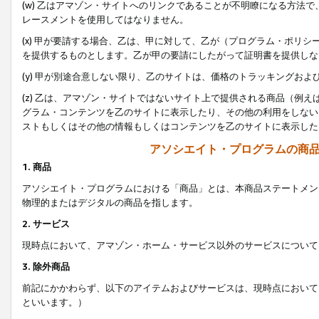
(w) 乙はアマゾン・サイトへのリンクであることが不明瞭になる方法
レースメントを使用してはなりません。
(x) 甲が要請する場合、乙は、甲に対して、乙が（プログラム・ポリ
を提供するものとします。乙が甲の要請にしたがって証明書を提供しな
(y) 甲が別途合意しない限り、乙のサイトは、価格のトラッキングお
(z) 乙は、アマゾン・サイトではないサイト上で提供される商品（例
グラム・コンテンツを乙のサイトに表示したり、その他の利用をしない
ストもしくはその他の情報もしくはコンテンツを乙のサイトに表示した
アソシエイト・プログラムの商
1. 商品
アソシエイト・プログラムにおける「商品」とは、本商品ステートメン
物理的またはデジタルの商品を指します。
2. サービス
現時点において、アマゾン・ホーム・サービス以外のサービスについて
3. 除外商品
前記にかかわらず、以下のアイテムおよびサービスは、現時点において
といいます。）