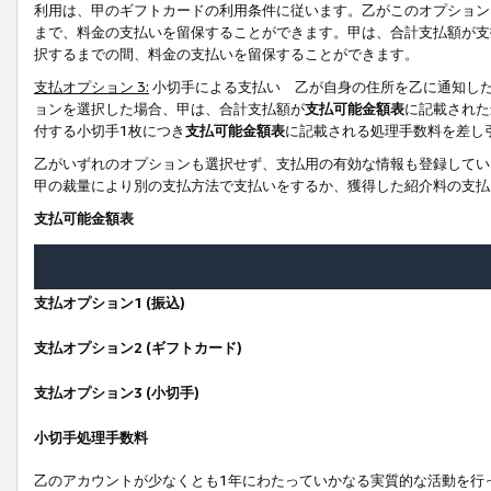
利用は、甲のギフトカードの利用条件に従います。乙がこのオプション
まで、料金の支払いを留保することができます。甲は、合計支払額が支
択するまでの間、料金の支払いを留保することができます。
支払オプション 3:
小切手による支払い 乙が自身の住所を乙に通知し
ョンを選択した場合、甲は、合計支払額が
支払可能金額表
に記載された
付する小切手1枚につき
支払可能金額表
に記載される処理手数料を差し
乙がいずれのオプションも選択せず、支払用の有効な情報も登録してい
甲の裁量により別の支払方法で支払いをするか、獲得した紹介料の支払
支払可能金額表
支払オプション1 (振込)
支払オプション2 (ギフトカード)
支払オプション3 (小切手)
小切手処理手数料
乙のアカウントが少なくとも1年にわたっていかなる実質的な活動を行