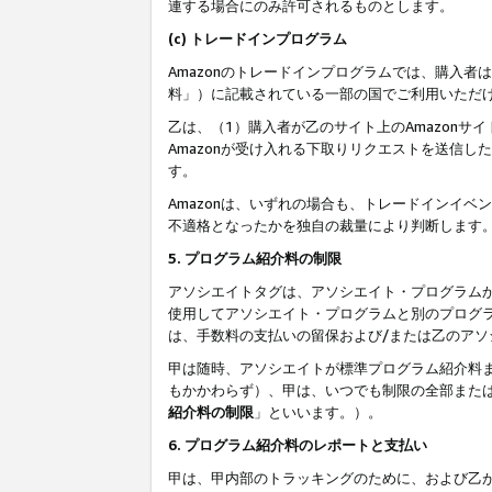
連する場合にのみ許可されるものとします。
(c) トレードインプログラム
Amazonのトレードインプログラムでは、購入者
料」）に記載されている一部の国でご利用いただ
乙は、（1）購入者が乙のサイト上のAmazon
Amazonが受け入れる下取りリクエストを送信し
す。
Amazonは、いずれの場合も、トレードインイベ
不適格となったかを独自の裁量により判断します
5. プログラム紹介料の制限
アソシエイトタグは、アソシエイト・プログラム
使用してアソシエイト・プログラムと別のプログ
は、手数料の支払いの留保および/または乙のア
甲は随時、アソシエイトが標準プログラム紹介料
もかかわらず）、甲は、いつでも制限の全部また
紹介料の制限
」といいます。）。
6. プログラム紹介料のレポートと支払い
甲は、甲内部のトラッキングのために、および乙