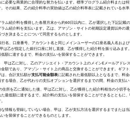
めに必要な商業的に合理的な努力を払います。標準プログラム紹介料または特
す。その結果、乙の紹介料率の実効値は乙の紹介料率表に記載されている水準
グラム紹介料を獲得した各暦月末から約60日以内に、乙が選択した下記記載
グラム紹介料を支払います。乙は、アマゾン・サイトの初期設定通貨以外の通
基づき決まることについて同意するものとします。
行名、口座番号、アカウント名と同じメインユーザーの口座名義人名および
より、甲は乙が指定した銀行口座に対し直接、乙が獲得した紹介料を振り込みま
最低額に達するまで、料金の支払いを留保することができます。
払い 甲は乙に対し、乙のアソシエイト・アカウント上のメインEメールアドレ
の金額であり、アマゾン・サイト上の商品と交換することができます。ギフト
甲は、合計支払額が
支払可能金額表
に記載された最低額以上となるまで、料金
過する場合、乙が代わりの支払オプションを選択するまでの間、料金の支払い
の住所を乙に通知した後、甲は乙に対し、乙が獲得した紹介料相当の小切手
れた最低額に達するまで、紹介料の支払いを留保することができるとともに、
す。
効な情報も登録していない場合、甲は、乙が支払方法を選択するまでまたは当
払いを留保することができるものとします。