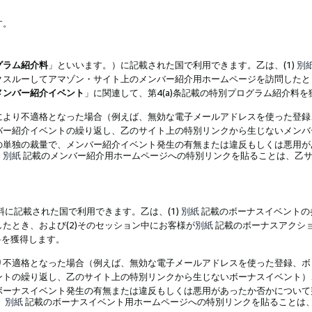
す。
グラム紹介料
」といいます。）に記載された国で利用できます。乙は、(1)
別
スルーしてアマゾン・サイト上のメンバー紹介用ホームページを訪問したとき
メンバー紹介イベント
」に関連して、第4(a)条記載の特別プログラム紹介料
により不適格となった場合（例えば、無効な電子メールアドレスを使った登録
バー紹介イベントの繰り返し、乙のサイト上の特別リンクから生じないメンバ
の単独の裁量で、メンバー紹介イベント発生の有無または違反もしくは悪用が
、
別紙
記載のメンバー紹介用ホームページへの特別リンクを貼ることは、乙サ
に記載された国で利用できます。乙は、(1)
別紙
記載のボーナスイベントの
たとき、および(2)そのセッション中にお客様が
別紙
記載のボーナスアクシ
料を獲得します。
り不適格となった場合（例えば、無効な電子メールアドレスを使った登録、ボ
ントの繰り返し、乙のサイト上の特別リンクから生じないボーナスイベント）
ボーナスイベント発生の有無または違反もしくは悪用があったか否かについて
、
別紙
記載のボーナスイベント用ホームページへの特別リンクを貼ることは