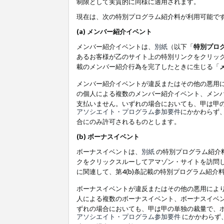
制限として実質的に同様に適用されます。
現在は、次の特別プログラム紹介料が利用可能で
(a) メンバー紹介イベント
メンバー紹介イベントは、
別紙
（以下「
特別プロ
あるお客様が乙のサイト上の特別リンクをクリック
載のメンバー紹介行為を完了したときに生じる「
メンバー紹介イベントが違反またはその他の悪用
の個人による複数のメンバー紹介イベント、メン
支払いません。いずれの場合においても、甲は甲
アソシエイト・プログラム参加要件
にかかわらず
合にのみ許可されるものとします。
(b) ボーナスイベント
ボーナスイベントは、
別紙
の特別プログラム紹介料
クをクリックスルーしてアマゾン・サイトを訪問し
に関連して、第4(b)条記載の特別プログラム紹介
ボーナスイベントが違反またはその他の悪用によ
人による複数のボーナスイベント、ボーナスイベ
ずれの場合においても、甲は甲の単独の裁量で、
アソシエイト・プログラム参加要件
にかかわらず