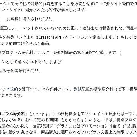
ブページ上でその他の能動的行為をすることを必要とせずに、仲介サイト経由で
ゾン・サイトに紹介されたお客様が購入した商品、
ずに、お客様に購入された商品、
クが適正にフォーマットされていないために正しく追跡または報告されない商品
内の特別リンクまたはCreators API（本ライセンスで定義します。）も
リンク経由で購入された商品、
特別プログラム紹介料とともに、紹介料率表の第4(a)条で定義します。）
ションとして購入される商品、および
商品や予約開始前の商品。
よび
本規約
を遵守することを条件として、
別紙
記載の標準紹介料（以下「
標
計算されます。
ログラム紹介料
」といいます。）の獲得機会をアソシエイト全員または一部に
（および本条において定める期間にもかかわらず）いうと、甲は、特別プログ
途定めのない限り、当該特別プログラムまたはプロモーションは全て（商品購
適格の除外対象となり、商品購入に適用されるプログラム文書上の制限につい