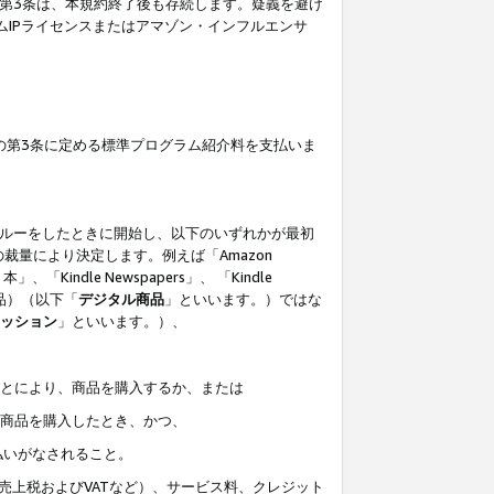
の第3条は、本規約終了後も存続します。疑義を避け
ムIPライセンスまたはアマゾン・インフルエンサ
の第3条に定める標準プログラム紹介料を支払いま
スルーをしたときに開始し、以下のいずれかが最初
裁量により決定します。例えば「Amazon
」、「Kindle Newspapers」、 「Kindle
は商品）（以下「
デジタル商品
」といいます。）ではな
ッション
」といいます。）、
ことにより、商品を購入するか、または
該商品を購入したとき、かつ、
払いがなされること。
売上税およびVATなど）、サービス料、クレジット