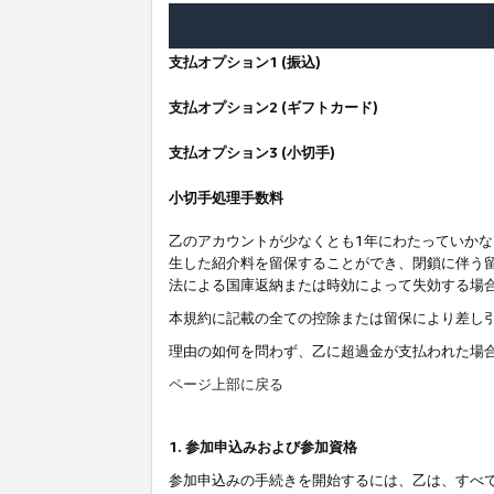
支払オプション1 (振込)
支払オプション2 (ギフトカード)
支払オプション3 (小切手)
小切手処理手数料
乙のアカウントが少なくとも1年にわたっていか
生した紹介料を留保することができ、閉鎖に伴う
法による国庫返納または時効によって失効する場
本規約に記載の全ての控除または留保により差し
理由の如何を問わず、乙に超過金が支払われた場
ページ上部に戻る
1. 参加申込みおよび参加資格
参加申込みの手続きを開始するには、乙は、すべ