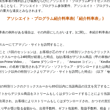
両当事者の権利および義務ならびにアソシエイト・プログラムIPライセンス
されることなく、アソシエイト・プログラム参加要件、アソシエイト・プログラ
約の重大な違反とみなされます。
アソシエイト・プログラム紹介料率表(「紹介料率表」)
料率表の例外がある場合は、その内容にしたがいます。)に関し、本紹介料率表
クスルーにてアマゾン・サイトを訪問すること、
じること（1回のセッションは、お客様が乙のサイトの特別リンクからクリック
ックスルーから24時間が経過した時点、(y)お客様がデジタル商品（甲の単独の
zon Prime Video」、「Game ダウンロード」、「Amazon コイン」、「Kindle 本
ndle Magazines」の名称で販売されるアマゾン・ソフトウェア・ダウンロードまた
特別リンク以外の特別リンクよりアマゾン・サイトを訪問した時点）（以下「
セ
、
、最初の特別リンクのクリックスルーから89日以内に当該商品の注文を完了する
ン・サイトからデジタル商品をストリームもしくはダウンロードすることにより当
様宛に出荷され、お客様によりストリームもしくはダウンロードされ、かつその支
より甲が受け取る金額から、出荷手数料、ギフト包装料、取扱手数料、税金（