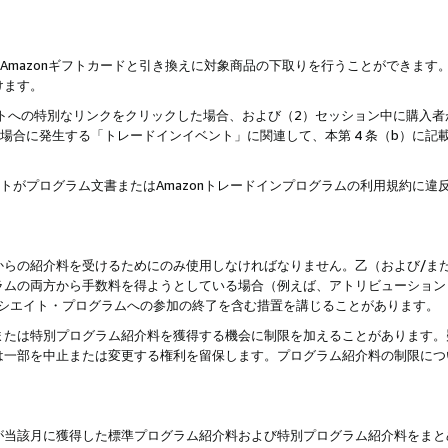
はAmazonギフトカードと引き換えに対象商品の下取りを行うことができま
けます。
サイトへの特別なリンクをクリックした場合、および（2）セッション中に購入
た場合に発生する「トレードインイベント」に関連して、本第 4 条（b）に
ントがプログラム文書またはAmazonトレードインプログラムの利用規約に
。
からの紹介料を受けるためにのみ使用しなければなりません。乙（および/ま
ラムの両方から手数料を得ようとしている場合（例えば、アトリビューション
ソシエイト・プログラムへの参加の終了を含む措置を講じることがあります。
または特別プログラム紹介料を獲得する機会に制限を加えることがあります。
は一部を中止または変更する権利を留保します。プログラム紹介料の制限につ
が当該月に獲得した標準プログラム紹介料および特別プログラム紹介料をまと