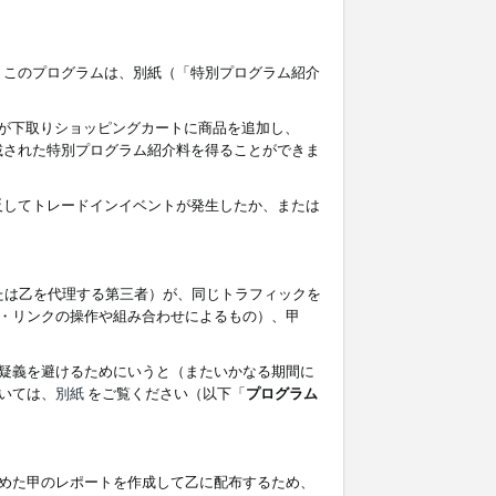
す。このプログラムは、別紙（「特別プログラム紹介
者が下取りショッピングカートに商品を追加し、
記載された特別プログラム紹介料を得ることができま
違反してトレードインイベントが発生したか、または
たは乙を代理する第三者）が、同じトラフィックを
・リンクの操作や組み合わせによるもの）、甲
疑義を避けるためにいうと（またいかなる期間に
いては、
別紙
をご覧ください（以下「
プログラム
めた甲のレポートを作成して乙に配布するため、