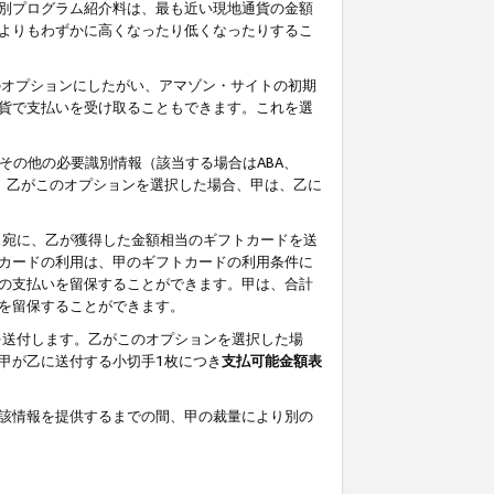
別プログラム紹介料は、最も近い現地通貨の金額
よりもわずかに高くなったり低くなったりするこ
のオプションにしたがい、アマゾン・サイトの初期
貨で支払いを受け取ることもできます。これを選
その他の必要識別情報（該当する場合はABA、
す。乙がこのオプションを選択した場合、甲は、乙に
ス宛に、乙が獲得した金額相当のギフトカードを送
カードの利用は、甲のギフトカードの利用条件に
の支払いを留保することができます。甲は、合計
を留保することができます。
を送付します。乙がこのオプションを選択した場
甲が乙に送付する小切手1枚につき
支払可能金額表
該情報を提供するまでの間、甲の裁量により別の