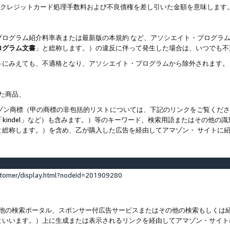
ト、クレジットカード処理手数料および不良債権を差し引いた金額を意味します
プログラム紹介料率表または最新版の本規約 など、アソシエイト・プログラ
ログラム文書
」と総称します。）の違反に伴って発生した場合は、いつでも不
うにみえても、不適格となり、アソシエイト・プログラムから除外されます。
れた商品、
他のアマゾン商標（甲の商標の非包括的リストについては、下記のリンクをご覧く
よび「kindel」など）も含みます。）等のキーワード、検索用語またはその
と総称します。）を含め、乙が購入した広告を経由してアマゾン・ サイトに
stomer/display.html?nodeId=201909280
その他の検索ポータル、スポンサー付広告サービスまたはその他の検索もしく
といいます。）上に生成または表示されるリンクを経由してアマゾン・サイト