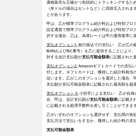
適格販売を正確かつ包括的にトラッキングするた
（米ドルの場合はセントなど）に四捨五入されま
とがあります。
甲は、乙が標準プログラム紹介料および特別プロ
設定通貨で標準プログラム紹介料および特別プロ
択する場合、乙は、為替レートは甲の運用基準に
支払オプション1:
銀行振込での支払い 乙が乙の銀
IBANおよびBIC番号）を乙に提供することに
対する合計支払額が
支払可能金額表
に記載された
支払オプション2:
Amazonギフトカードでの支
付します。ギフトカードは、獲得した紹介料相当
従います。乙がこのオプションを選択した場合、
支払額が支払可能金額表に記載された最高額を超
支払オプション 3:
小切手による支払い 乙が自身
合、甲は、合計支払額が
支払可能金額表
に記載さ
に記載される処理手数料を差し引くことができま
乙がいずれのオプションも選択せず、支払用の有
支払方法で支払いをするか、獲得した紹介料の支
支払可能金額表