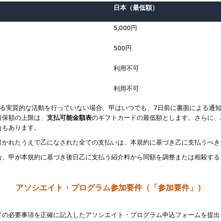
日本（最低額）
5,000円
500円
利用不可
利用不可
なる実質的な活動を行っていない場合、甲はいつでも、7日前に書面による通
留保額の上限は、
支払可能金額表
のギフトカードの最低額とします。さらに、
合もあります。
引かれたうえで乙になされた全ての支払いは、本規約に基づき乙に支払うべき
合、甲が本規約に基づき後日乙に支払う紹介料から同額を調整または相殺する
アソシエイト・プログラム参加要件（「参加要件」）
ての必要事項を正確に記入したアソシエイト・プログラム申込フォームを提出