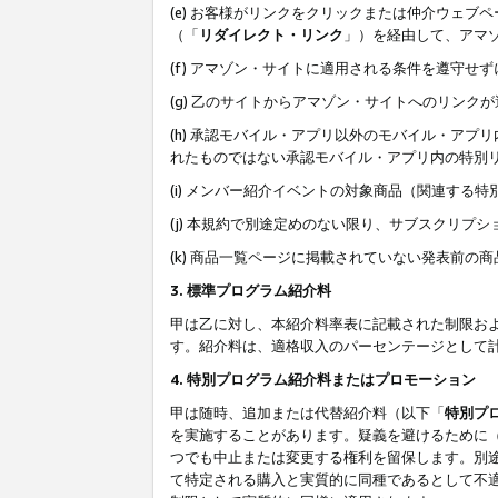
(e) お客様がリンクをクリックまたは仲介ウェ
（「
リダイレクト・リンク
」）を経由して、アマ
(f) アマゾン・サイトに適用される条件を遵守せ
(g) 乙のサイトからアマゾン・サイトへのリン
(h) 承認モバイル・アプリ以外のモバイル・アプリ
れたものではない承認モバイル・アプリ内の特別
(i) メンバー紹介イベントの対象商品（関連する
(j) 本規約で別途定めのない限り、サブスクリプ
(k) 商品一覧ページに掲載されていない発表前の
3. 標準プログラム紹介料
甲は乙に対し、本紹介料率表に記載された制限お
す。紹介料は、適格収入のパーセンテージとして
4. 特別プログラム紹介料またはプロモーション
甲は随時、追加または代替紹介料（以下「
特別プ
を実施することがあります。疑義を避けるために
つでも中止または変更する権利を留保します。別
て特定される購入と実質的に同種であるとして不