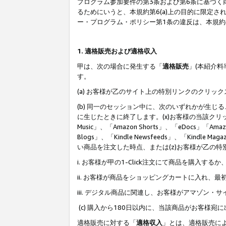
プログラム参加要件の第3条および第6条に基づく
るためにいうと、本規約第6(a)上の目的に限定
ー・プログラム・ポリシー第1条の違反は、本規
1. 適格販売および適格収入
甲は、次の場合に発生する「
適格販売
」(本紹介
す。
(a) お客様が乙のサイト上の特別リンクのクリッ
(b) 同一のセッション中に、次のいずれかが生
に生じたときに終了します。(x)お客様の当該クリ
Music」、「Amazon Shorts」、「eDocs」「Ama
Blogs」、「Kindle Newsfeeds」、「Ki
い商品を注文した時点、または(z)お客様が乙の
i. お客様が甲の1-Click注文にて商品を購入するか
ii. お客様が商品をショッピングカートに入れ
iii. デジタル商品に関連し、お客様がアマゾ
(c) 購入から180日以内に、当該商品がお客
適格販売に対する「
適格収入
」とは、適格販売に