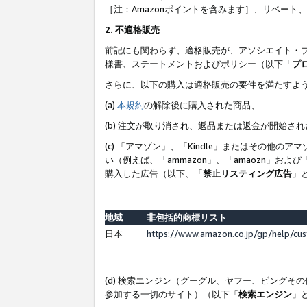
［注：Amazonポイントを含みます］、リベー
2. 不適格販売
前記にも関わらず、適格販売が、アソシエイト・
様書、ステートメントおよびポリシー（以下「
プ
さらに、以下の購入は適格販売の要件を満たすよ
(a)
本規約
の解除後に購入された商品、
(b) 注文が取り消され、返品または返金が開始さ
(c) 「アマゾン」、「Kindle」またはその
い（例えば、「ammazon」、「amaozn」お
購入した広告（以下、「
禁止リスティング広告
」
地域
非包括的商標リスト
日本
https://www.amazon.co.jp/gp/help/cu
(d) 検索エンジン（グーグル、ヤフー、ビング
参加する一切のサイト）（以下「
検索エンジン
」