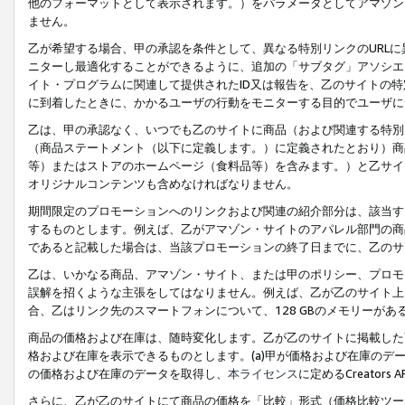
他のフォーマットとして表示されます。）をパラメータとしてアマゾン
ません。
乙が希望する場合、甲の承認を条件として、異なる特別リンクのURL
ニターし最適化することができるように、追加の「サブタグ」アソシエ
イト・プログラムに関連して提供されたID又は報告を、乙のサイトの
に到着したときに、かかるユーザの行動をモニターする目的でユーザに
乙は、甲の承認なく、いつでも乙のサイトに商品（および関連する特別
（商品ステートメント（以下に定義します。）に定義されたとおり）商
等）またはストアのホームページ（食料品等）を含みます。）と乙サイ
オリジナルコンテンツも含めなければなりません。
期間限定のプロモーションへのリンクおよび関連の紹介部分は、該当す
するものとします。例えば、乙がアマゾン・サイトのアパレル部門の商
であると記載した場合は、当該プロモーションの終了日までに、乙のサ
乙は、いかなる商品、アマゾン・サイト、または甲のポリシー、プロモ
誤解を招くような主張をしてはなりません。例えば、乙が乙のサイト上に
合、乙はリンク先のスマートフォンについて、128 GBのメモリーが
商品の価格および在庫は、随時変化します。乙が乙のサイトに掲載した
格および在庫を表示できるものとします。(a)甲が価格および在庫のデータを
の価格および在庫のデータを取得し、
本ライセンス
に定めるCreator
さらに、乙が乙のサイトにて商品の価格を「比較」形式（価格比較ツー