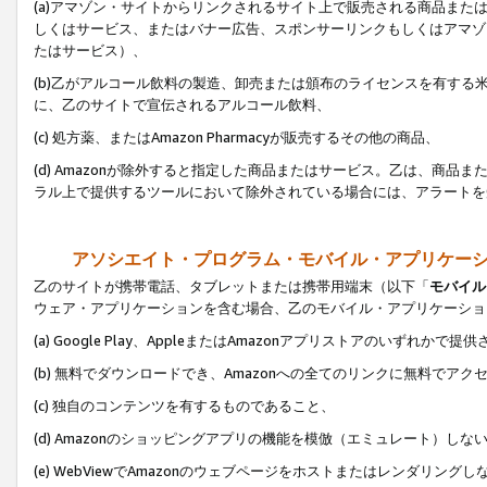
(a)アマゾン・サイトからリンクされるサイト上で販売される商品またはサ
しくはサービス、またはバナー広告、スポンサーリンクもしくはアマゾ
たはサービス）、
(b)乙がアルコール飲料の製造、卸売または頒布のライセンスを有す
に、乙のサイトで宣伝されるアルコール飲料、
(c) 処方薬、またはAmazon Pharmacyが販売するその他の商品、
(d) Amazonが除外すると指定した商品またはサービス。乙は、商品また
ラル上で提供するツールにおいて除外されている場合には、アラートを
アソシエイト・プログラム・モバイル・アプリケー
乙のサイトが携帯電話、タブレットまたは携帯用端末（以下「
モバイル
ウェア・アプリケーションを含む場合、乙のモバイル・アプリケーショ
(a) Google Play、AppleまたはAmazonアプリストアのいずれかで
(b) 無料でダウンロードでき、Amazonへの全てのリンクに無料でアク
(c) 独自のコンテンツを有するものであること、
(d) Amazonのショッピングアプリの機能を模倣（エミュレート）しな
(e) WebViewでAmazonのウェブページをホストまたはレンダリング