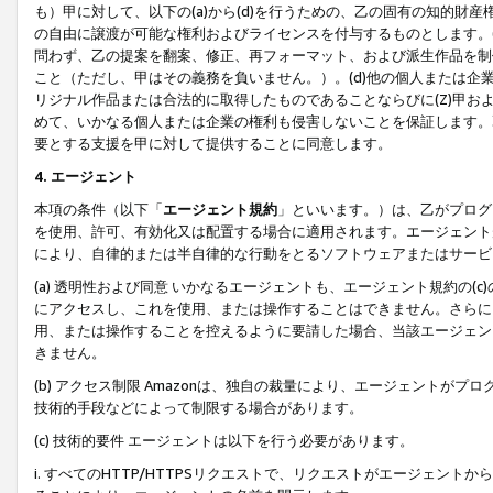
も）甲に対して、以下の(a)から(d)を行うための、乙の固有の知的
の自由に譲渡が可能な権利およびライセンスを付与するものとします。(
問わず、乙の提案を翻案、修正、再フォーマット、および派生作品を制
こと（ただし、甲はその義務を負いません。）。(d)他の個人または企
リジナル作品または合法的に取得したものであることならびに(Z)甲
めて、いかなる個人または企業の権利も侵害しないことを保証します。
要とする支援を甲に対して提供することに同意します。
4. エージェント
本項の条件（以下「
エージェント規約
」といいます。）は、乙がプログ
を使用、許可、有効化又は配置する場合に適用されます。エージェント
により、自律的または半自律的な行動をとるソフトウェアまたはサービ
(a) 透明性および同意 いかなるエージェントも、エージェント規約の
にアクセスし、これを使用、または操作することはできません。さらに、
用、または操作することを控えるように要請した場合、当該エージェン
きません。
(b) アクセス制限 Amazonは、独自の裁量により、エージェント
技術的手段などによって制限する場合があります。
(c) 技術的要件 エージェントは以下を行う必要があります。
i. すべてのHTTP/HTTPSリクエストで、リクエストがエージェ