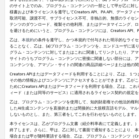
のサイト上でのみ、プログラム・コンテンツの一部として甲が乙に対し
様書および本ライセンスを遵守してCreators API、PA API、
取消可能、譲渡不可、サブライセンス不可、非独占的、無償のライセン
テンツのダウンロード、複製その他利用、またはデータマイニング、ロ
を避けるためにいうと、プログラム・コンテンツには、Creators AP
乙は、
本規約
の条件を遵守し、かつ本規約で付与された明示的なライセ
ることなく、乙は、(a)プログラム・コンテンツを、エンドユーザに
グラム・コンテンツに対してまたはこれに関連してリンクしたり、アマ
サイトのうちプログラム・コンテンツに密接に関連しない部分には、ア
コンテンツを、アマゾン・サイトの関連の商品詳細ページまたは他の関
Creators APIまたはデータフィードを利用することにより、乙は、
その他の情報およびコンテンツにアクセスすることができます。乙がこ
ためにCreators APIまたはデータフィードを利用する場合、乙は、こ
ィード（または同等のサービス）に適用されるライセンス契約の規定を
乙は、プログラム・コンテンツを使用して、知的財産権その他法的権利
したAI生成コンテンツを直接的または間接的に大規模言語モデル、マ
しないものとし、また、第三者をしてこれを行わせないものとします。
本ライセンスは、乙がプログラム文書（紹介料率表にて定義します。）
終了します。さらに、甲は、乙に対して書面で通知することにより、本
場合または甲が随時要請する場合、乙は、プログラム・コンテンツ（Cre