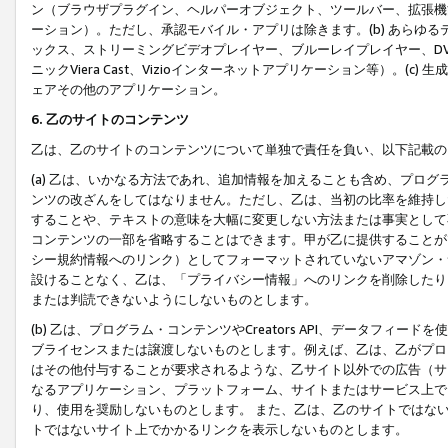
ン（ブラウザプラグイン、ヘルパーオブジェクト、ツールバー、拡張機
ーション）。ただし、承認モバイル・アプリは除きます。(b) あらゆ
ックス、ストリーミングビデオプレイヤー、ブルーレイプレイヤー、DVDプ
ニックViera Cast、Vizioインターネットアプリケーション等）。(
ェアその他のアプリケーション。
6. 乙のサイトのコンテンツ
乙は、乙のサイトのコンテンツについて単独で責任を負い、以下記載の
(a) 乙は、いかなる方法であれ、追加情報を加えることも含め、プロ
ンツの改ざんをしてはなりません。ただし、乙は、当初の比率を維持し
することや、テキストの意味を大幅に変更しない方法または事実として
コンテンツの一部を省略することはできます。甲が乙に提供することが
シー規約情報へのリンク）としてフォーマットされていないアマゾン・
設けることなく、乙は、「プライバシー情報」へのリンクを削除したり
または判読できないようにしないものとします。
(b) 乙は、プログラム・コンテンツやCreators API、データフ
ブライセンスまたは譲渡しないものとします。例えば、乙は、乙がプロ
はその他付与することが要求されるような、乙サイト以外での広告（サ
なるアプリケーション、プラットフォーム、サイトまたはサービス上で
り、使用を奨励しないものとします。 また、乙は、乙のサイトではな
トではないサイト上でかかるリンクを表示しないものとします。