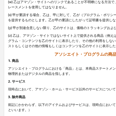
(w) 乙はアマゾン・サイトへのリンクであることが不明瞭になる方法
レースメントを使用してはなりません。
(x) 甲が要請する場合、乙は、甲に対して、乙が（プログラム・ポリ
を提供するものとします。乙が甲の要請にしたがって証明書を提供しな
(y) 甲が別途合意しない限り、乙のサイトは、価格のトラッキングお
(z) 乙は、アマゾン・サイトではないサイト上で提供される商品（例
グラム・コンテンツを乙のサイトに表示したり、その他の利用をしない
ストもしくはその他の情報もしくはコンテンツを乙のサイトに表示した
アソシエイト・プログラムの商
1. 商品
アソシエイト・プログラムにおける「商品」とは、本商品ステートメン
物理的またはデジタルの商品を指します。
2. サービス
現時点において、アマゾン・ホーム・サービス以外のサービスについて
3. 除外商品
前記にかかわらず、以下のアイテムおよびサービスは、現時点において
といいます。）