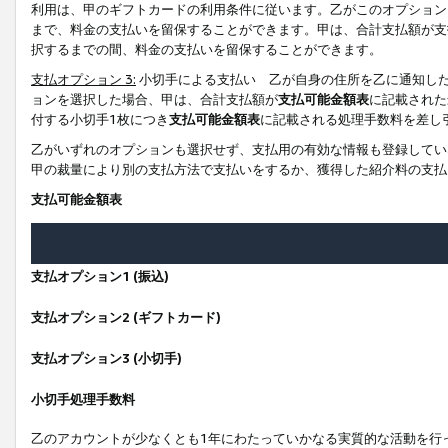
利用は、甲のギフトカードの利用条件に従います。乙がこのオプション
まで、料金の支払いを留保することができます。甲は、合計支払額が支
択するまでの間、料金の支払いを留保することができます。
支払オプション 3:
小切手による支払い 乙が自身の住所を乙に通知し
ョンを選択した場合、甲は、合計支払額が
支払可能金額表
に記載された
付する小切手1枚につき
支払可能金額表
に記載される処理手数料を差し
乙がいずれのオプションも選択せず、支払用の有効な情報も登録してい
甲の裁量により別の支払方法で支払いをするか、獲得した紹介料の支払
支払可能金額表
支払オプション1 (振込)
支払オプション2 (ギフトカード)
支払オプション3 (小切手)
小切手処理手数料
乙のアカウントが少なくとも1年にわたっていかなる実質的な活動を行