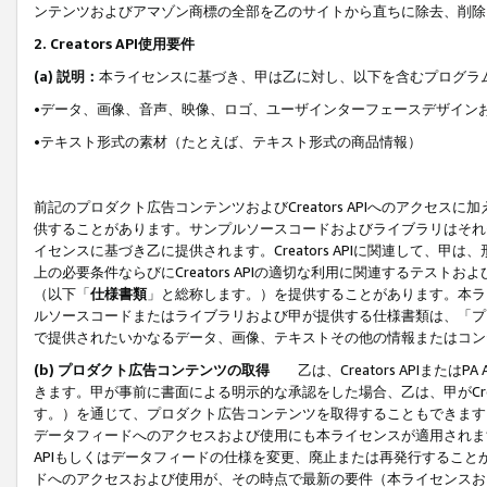
ンテンツおよびアマゾン商標の全部を乙のサイトから直ちに除去、削除
2. Creators API使用要件
(a) 説明：
本ライセンスに基づき、甲は乙に対し、以下を含むプログラ
•データ、画像、音声、映像、ロゴ、ユーザインターフェースデザイン
•テキスト形式の素材（たとえば、テキスト形式の商品情報）
前記のプロダクト広告コンテンツおよびCreators APIへのアクセスに
供することがあります。サンプルソースコードおよびライブラリはそれ
イセンスに基づき乙に提供されます。Creators APIに関連して
上の必要条件ならびにCreators APIの適切な利用に関連するテ
（以下「
仕様書類
」と総称します。）を提供することがあります。本ラ
ルソースコードまたはライブラリおよび甲が提供する仕様書類は、「プ
で提供されたいかなるデータ、画像、テキストその他の情報またはコン
(b) プロダクト広告コンテンツの取得
乙は、Creators APIま
きます。甲が事前に書面による明示的な承認をした場合、乙は、甲がCreator
す。）を通じて、プロダクト広告コンテンツを取得することもできます
データフィードへのアクセスおよび使用にも本ライセンスが適用されます。乙は
APIもしくはデータフィードの仕様を変更、廃止または再発行することがで
ドへのアクセスおよび使用が、その時点で最新の要件（本ライセンスお