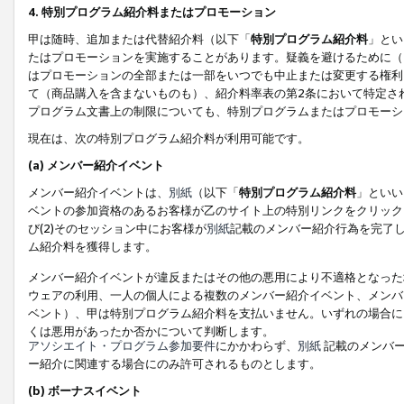
4. 特別プログラム紹介料またはプロモーション
甲は随時、追加または代替紹介料（以下「
特別プログラム紹介料
」とい
たはプロモーションを実施することがあります。疑義を避けるために（
はプロモーションの全部または一部をいつでも中止または変更する権利
て（商品購入を含まないものも）、紹介料率表の第2条において特定さ
プログラム文書上の制限についても、特別プログラムまたはプロモーシ
現在は、次の特別プログラム紹介料が利用可能です。
(a) メンバー紹介イベント
メンバー紹介イベントは、
別紙
（以下「
特別プログラム紹介料
」といい
ベントの参加資格のあるお客様が乙のサイト上の特別リンクをクリック
び(2)そのセッション中にお客様が
別紙
記載のメンバー紹介行為を完了
ム紹介料を獲得します。
メンバー紹介イベントが違反またはその他の悪用により不適格となった
ウェアの利用、一人の個人による複数のメンバー紹介イベント、メンバ
ベント）、甲は特別プログラム紹介料を支払いません。いずれの場合に
くは悪用があったか否かについて判断します。
アソシエイト・プログラム参加要件
にかかわらず、
別紙
記載のメンバー
ー紹介に関連する場合にのみ許可されるものとします。
(b) ボーナスイベント