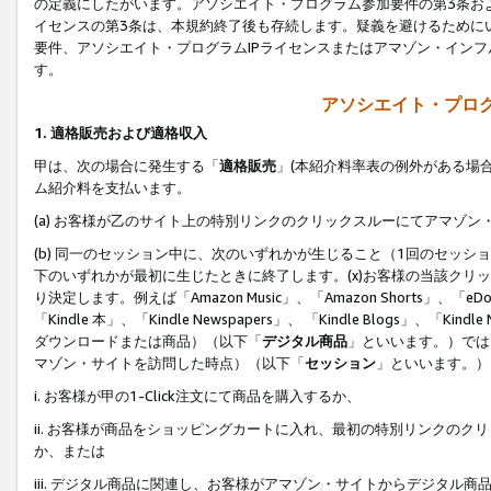
の定義にしたがいます。アソシエイト・プログラム参加要件の第3条お
イセンスの第3条は、本規約終了後も存続します。疑義を避けるためにい
要件、アソシエイト・プログラムIPライセンスまたはアマゾン・イン
す。
アソシエイト・プログ
1. 適格販売および適格収入
甲は、次の場合に発生する「
適格販売
」(本紹介料率表の例外がある場
ム紹介料を支払います。
(a) お客様が乙のサイト上の特別リンクのクリックスルーにてアマゾン
(b) 同一のセッション中に、次のいずれかが生じること（1回のセッ
下のいずれかが最初に生じたときに終了します。(x)お客様の当該クリッ
り決定します。例えば「Amazon Music」、「Amazon Shorts」、「eDo
「Kindle 本」、「Kindle Newspapers」、 「Kindle Blogs」、「
ダウンロードまたは商品）（以下「
デジタル商品
」といいます。）では
マゾン・サイトを訪問した時点）（以下「
セッション
」といいます。）
i. お客様が甲の1-Click注文にて商品を購入するか、
ii. お客様が商品をショッピングカートに入れ、最初の特別リンクの
か、または
iii. デジタル商品に関連し、お客様がアマゾン・サイトからデジタ