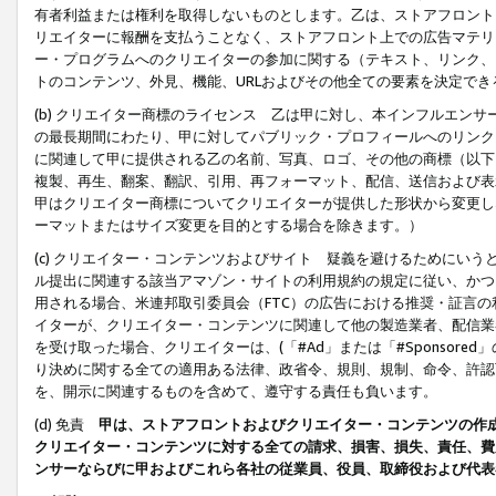
有者利益または権利を取得しないものとします。乙は、ストアフロントに
リエイターに報酬を支払うことなく、ストアフロント上での広告マテリア
ー・プログラムへのクリエイターの参加に関する（テキスト、リンク、
トのコンテンツ、外見、機能、URLおよびその他全ての要素を決定で
(b) クリエイター商標のライセンス 乙は甲に対し、本インフルエン
の最長期間にわたり、甲に対してパブリック・プロフィールへのリンク
に関連して甲に提供される乙の名前、写真、ロゴ、その他の商標（以下
複製、再生、翻案、翻訳、引用、再フォーマット、配信、送信および表
甲はクリエイター商標についてクリエイターが提供した形状から変更し
ーマットまたはサイズ変更を目的とする場合を除きます。）
(c) クリエイター・コンテンツおよびサイト 疑義を避けるためにい
ル提出に関連する該当アマゾン・サイトの利用規約の規定に従い、かつ、
用される場合、米連邦取引委員会（FTC）の広告における推奨・証言
イターが、クリエイター・コンテンツに関連して他の製造業者、配信業
を受け取った場合、クリエイターは、(「#Ad」または「#Sponsor
り決めに関する全ての適用ある法律、政省令、規則、規制、命令、許認
を、開示に関連するものを含めて、遵守する責任も負います。
(d) 免責
甲は、ストアフロントおよびクリエイター・コンテンツの作
クリエイター・コンテンツに対する全ての請求、損害、損失、責任、費
ンサーならびに甲およびこれら各社の従業員、役員、取締役および代表