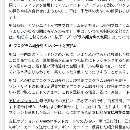
同じトラフィックを使用してアソシエイト・プログラムと別のプログラ
の操作や組み合わせによるもの）、甲は、手数料の支払いの留保および
ます。
甲は随時、アソシエイトが標準プログラム紹介料または特別プログラム
（またいかなる期間にもかかわらず）、甲は、いつでも制限の全部また
は、
別紙
をご覧ください（以下「
プログラム紹介料の制限
」といいま
6. プログラム紹介料のレポートと支払い
甲は、甲内部のトラッキングのために、および乙が当該月に獲得した標
乙に配布するため、適格販売を正確かつ包括的にトラッキングするため
ラム紹介料は、最も近い現地通貨の金額（米ドルの場合はセントなど）
ている水準よりもわずかに高くなったり低くなったりすることがありま
甲は、乙が標準プログラム紹介料および特別プログラム紹介料を獲得し
ゾン・サイトの初期設定通貨で標準プログラム紹介料および特別プログ
いを受け取ることもできます。これを選択する場合、乙は、為替レート
支払オプション1:
銀行振込での支払い 乙が乙の銀行名、口座番号、ア
する場合はABA、IBANおよびBIC番号）を乙に提供することにより
プションを選択した場合、甲は、乙に対する合計支払額が
支払可能金額
支払オプション2:
Amazonギフトカードでの支払い 甲は乙に対し、
のギフトカードを送付します。ギフトカードは、獲得した紹介料相当の