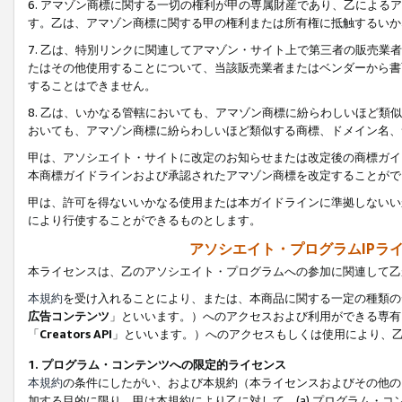
6. アマゾン商標に関する一切の権利が甲の専属財産であり、乙によ
す。乙は、アマゾン商標に関する甲の権利または所有権に抵触するいか
7. 乙は、特別リンクに関連してアマゾン・サイト上で第三者の販売
たはその他使用することについて、当該販売業者またはベンダーから書
することはできません。
8. 乙は、いかなる管轄においても、アマゾン商標に紛らわしいほど
おいても、アマゾン商標に紛らわしいほど類似する商標、ドメイン名、
甲は、アソシエイト・サイトに改定のお知らせまたは改定後の商標ガイ
本商標ガイドラインおよび承認されたアマゾン商標を改定することがで
甲は、許可を得ないいかなる使用または本ガイドラインに準拠しないい
により行使することができるものとします。
アソシエイト・プログラムIPラ
本ライセンスは、乙のアソシエイト・プログラムへの参加に関連して乙
本規約
を受け入れることにより、または、本商品に関する一定の種類の
広告コンテンツ
」といいます。）へのアクセスおよび利用ができる専有
「
Creators API
」といいます。）へのアクセスもしくは使用により、
1. プログラム・コンテンツへの限定的ライセンス
本規約
の条件にしたがい、および本規約（本ライセンスおよびその他の
加する目的に限り、甲は本規約により乙に対して、(a) プログラム・コ