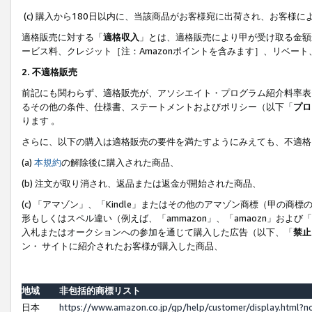
(c) 購入から180日以内に、当該商品がお客様宛に出荷され、お客
適格販売に対する「
適格収入
」とは、適格販売により甲が受け取る金額
ービス料、クレジット［注：Amazonポイントを含みます］、リベー
2. 不適格販売
前記にも関わらず、適格販売が、アソシエイト・プログラム紹介料率表
るその他の条件、仕様書、ステートメントおよびポリシー（以下「
プロ
ります 。
さらに、以下の購入は適格販売の要件を満たすようにみえても、不適格
(a)
本規約
の解除後に購入された商品、
(b) 注文が取り消され、返品または返金が開始された商品、
(c) 「アマゾン」、「Kindle」またはその他のアマゾン商標（甲
形もしくはスペル違い（例えば、「ammazon」、「amaozn」およ
入札またはオークションへの参加を通じて購入した広告（以下、「
禁止
ン・ サイトに紹介されたお客様が購入した商品、
地域
非包括的商標リスト
日本
https://www.amazon.co.jp/gp/help/customer/display.html