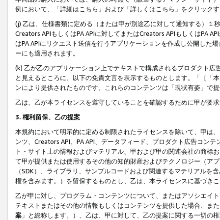
例において、「詳細はこちら」および「詳しくはこちら」をクリックす
(j) 乙は、仕様書類に定める（または甲が別途乙に対して通知する）
Creators APIもしくはPA APIに対してまたはCreators APIもしく
はPA APIにリクエスト送信を行うアプリケーションを作成し公開し
ーにも適用されます。
(k) 乙が乙のアプリケーション上でテキストで構成されるプロダクト
と見えるところに、以下の免責文言を表示するものとします。「［「本
ンにより提供されたものです。これらのコンテンツは「現状有姿」で提
乙は、乙が本ライセンスを遵守していることを確認するために甲が要求
3. 権利留保、乙の提案
本規約において明示的に定める制限されたライセンスを除いて、甲は、
ンツ、Creators API、PA API、データフィード、プロダクト
ト・サイト上の情報およびマテリアル、甲および甲の関連会社の商標お
て甲が提供または使用するその他の知的財産およびテクノロジー（アプ
（SDK）、ライブラリ、サンプルコードおよび関連するマテリアルを
権を含みます。）を留保するものとし、乙は、本ライセンスに基づきこ
乙が甲に対し、プログラム・コンテンツについて、またはアソシエイト
テキストまたはその他の情報もしくはコンテンツを提供した場合、また
案
」と総称します。）、乙は、甲に対して、乙の提案に関する一切の権