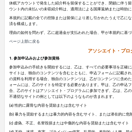
休眠アカウントで発生した紹介料を留保することができ、閉鎖に伴う留
ウント内の未払いの未収紹介料は、適用法による国庫返納または時効に
本規約に記載の全ての控除または留保により差し引かれたうえで乙にな
済を構成します。
理由の如何を問わず、乙に超過金が支払われた場合、甲が本規約に基づ
ページ上部に戻る
アソシエイト・プロ
1. 参加申込みおよび参加資格
参加申込みの手続きを開始するには、乙は、すべての必要事項を正確に
サイトは、独自のコンテンツを含むとともに、申込フォームに記載され
の資料を利用する場合、独自のコンテンツは、乙がコンテンツに含めた
ォームには、乙のサイトを特定する必要があります。甲は、乙の申込フ
合、乙のサイトはアソシエイト・プログラムに参加できず、乙は、乙の
不適切なサイトの例としては以下のようなものが含まれます。
(a) 性的に露骨な内容を奨励または含むサイト
(b) 暴力を奨励するまたは暴力的内容を含むサイト、または潜在的に
(c) 虚偽、不正、名誉毀損または中傷的な内容を奨励または含むサイト
(d) 不快、迷惑、有害、プライバシー侵害、乱用的、差別的（人種、