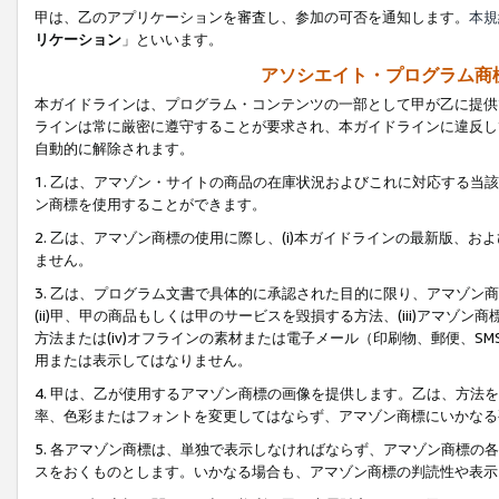
甲は、乙のアプリケーションを審査し、参加の可否を通知します。
本規
リケーション
」といいます。
アソシエイト・プログラム商
本ガイドラインは、プログラム・コンテンツの一部として甲が乙に提供
ラインは常に厳密に遵守することが要求され、本ガイドラインに違反し
自動的に解除されます。
1. 乙は、アマゾン・サイトの商品の在庫状況およびこれに対応する
ン商標を使用することができます。
2. 乙は、アマゾン商標の使用に際し、(i)本ガイドラインの最新版、およ
ません。
3. 乙は、プログラム文書で具体的に承認された目的に限り、アマゾン
(ii)甲、甲の商品もしくは甲のサービスを毀損する方法、(iii)アマ
方法または(iv)オフラインの素材または電子メール（印刷物、郵便、S
用または表示してはなりません。
4. 甲は、乙が使用するアマゾン商標の画像を提供します。乙は、方
率、色彩またはフォントを変更してはならず、アマゾン商標にいかなる
5. 各アマゾン商標は、単独で表示しなければならず、アマゾン商標
スをおくものとします。いかなる場合も、アマゾン商標の判読性や表示