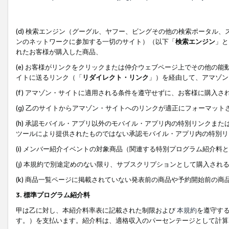
(d) 検索エンジン（グーグル、ヤフー、ビングその他の検索ポータル
ンのネットワークに参加する一切のサイト）（以下「
検索エンジン
」と
れたお客様が購入した商品、
(e) お客様がリンクをクリックまたは仲介ウェブページ上でその他の
イトに送るリンク（「
リダイレクト・リンク
」）を経由して、アマゾン
(f) アマゾン・サイトに適用される条件を遵守せずに、お客様に購入さ
(g) 乙のサイトからアマゾン・サイトへのリンクが適正にフォーマッ
(h) 承認モバイル・アプリ以外のモバイル・アプリ内の特別リンクまたはC
ツールにより提供されたものではない承認モバイル・アプリ内の特別リ
(i) メンバー紹介イベントの対象商品（関連する特別プログラム紹介料と
(j) 本規約で別途定めのない限り、サブスクリプションとして購入され
(k) 商品一覧ページに掲載されていない発表前の商品や予約開始前の商
3. 標準プログラム紹介料
甲は乙に対し、本紹介料率表に記載された制限および
本規約
を遵守す
す。）を支払います。紹介料は、適格収入のパーセンテージとして計算