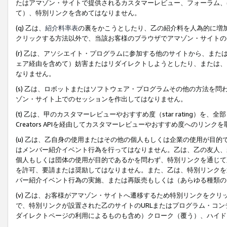
たはアマゾン・サイトで提供されるカスタマーレビュー、フォーラム、
て）、特別リンクを含めてはなりません。
(q) 乙は、
紹介料率表
の裏をかこうとしたり、乙の紹介料を人為的に増
クリックする方法以外で、当該お客様のブラウザでアマゾン・サイトの
(r) 乙は、アソシエイト・プログラムに参加する他のサイトから、ま
ェア経由を含めて）妨害またはリダイレクトしようとしたり、または、
なりません。
(s) 乙は、ロボットまたはソフトウェア・プログラムその他の方法を
ゾン・サイト上でのセッションを作出してはなりません。
(t) 乙は、甲のカスタマーレビューやおすすめ度（star rating
Creators APIを経由してカスタマーレビューやおすすめ度へのリンク
(u) 乙は、乙自身の使用またはその他の個人もしくは企業の使用が目
はメンバー紹介イベント行為を行ってはなりません。乙は、乙の友人、
個人もしくは団体の使用が目的であるかを問わず、特別リンクを通じて
を許可、要請または奨励してはなりません。また、乙は、特別リンクを
バー紹介イベント行為の実施、または再販売もしくは（あらゆる種類の
(v) 乙は、お客様がアマゾン・サイトへ遷移するため特別リンクをク
で、特別リンクが設置された乙のサイトのURLまたはプログラム・コ
ダイレクトページの利用によるものも含め）クローク（覆う）、ハイド