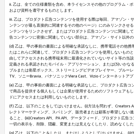
ii. 乙は、全ての仕様書類を含め、本ライセンスその他のプログラム
および資料を遵守するものとします。
iii. 乙は、プロダクト広告コンテンツを使用する際は毎回、アマゾ
ンテンツが最も直接的に関連するその他のページ）にのみリンクさせる
ンテンツをリンクさせず、またはプロダクト広告コンテンツに関連して
告コンテンツに密接に関連していない部分は、アマゾン・サイト以外の
(d) 乙は、甲の事前の書面による明確な承諾なしに、携帯電話その他
たはこれらに関連して、プロダクト広告コンテンツを使用しないものと
由してアクセスされる携帯端末用に最適化されていないサイト等の当該端
定義される承認されたモバイル・アプリケーション、または(3)いか
ブルまたは衛星ボックス、ストリーミングビデオプレイヤー、ブルーレイ
TV、ソニーBravia、パナソニックViera Cast、Vizioインター
(e) 乙は、甲の事前の書面による明確な承諾なしに、プロダクト広告
で商品を提供する個人もしくは企業が使用するためのソフトウェアもしくはその
ドにアクセスまたは利用しないものとします。
(f) 乙は、以下のことをしてはいけません。(i)方法を問わず、Creator
レクトマーケティング、スパミング、販売者または顧客が希望しない連
ること、(iii)Creators API、PA API、データフィード、プ
一切の表示を、削除、隠蔽、変更または見えなくしたり、読めなくした
(g) 乙は、以下のことをしたり、またはしようとしてはいけません。(