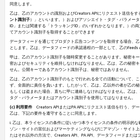
同意します。
乙は、乙のアカウントの識別およびCreators APIにリクエスト送
ント識別子
）」といいます。）およびアソシエイト・タグ・パラメータ（
ID」または関連する「トラッキングID」のいずれかとなります。）の両方
てアカウント識別子を取得することができます
データフィードを通じてプロダクト広告コンテンツを取得する場合、乙は、Cre
とします。乙は、データフィードの承認過程の一部として、乙のFeeds
甲は、乙のアカウント識別子を随時変更することがあります。秘密キー
密およびセキュリティを維持しなければなりません。乙は、乙の秘密キ
せん。公開キーであるアカウント識別子は、秘密ではありません。
乙は、乙のアカウント識別子のもとで行われる全ての活動について、こ
ず、全面的に責任を負います。したがって、乙は、乙以外の者が乙の秘
もしくは盗まれた場合、直ちに甲に連絡しなければなりません。乙は、
タグ・パラメータまたはアカウント識別子を使用してはなりません。
(c) 利用要件
Creators APIまたはPA APIにリクエスト送信を
乙は、下記の要件を遵守することに同意します。
i. 乙は、本ライセンスの条件に従いかつ本ライセンスの条件の明示的
ゾン・サイトの宣伝およびマーケティングならびにアマゾン・サイト上
たはそれ以外の方法で、Creators API、PA API、データフィー