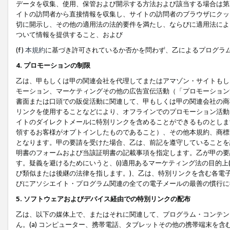
データを収集、使用、保管および開示する方法および該当する場合は第
イトの訪問者から直接情報を収集し、サイトの訪問者のブラウザにクッ
切に開示し、その他の適用法の法的要件を満たし、ならびに適用法によ
ついて情報を提供すること、および
(f)
本規約
に基づき許可されているか否かを問わず、乙によるプログラ
4. プロモーションの制限
乙は、甲もしくは甲の関連会社を代理してまたはアマゾン・サイトもし
モーション、マーケティングその他の広告宣伝活動（「プロモーション
書面または口頭での販促活動に関連して、甲もしくは甲の関連会社の商
リンクを使用することなどにより、オフラインでのプロモーション活動
イトのダイレクトメールに特別リンクを含めることができるものとしま
領するお客様がオプトインしたものであること）、その他本規約、商標
となります。甲の要請を受けた場合、乙は、前記を遵守していることを
明書のフォームおよび当該証明書の記載事項を指定します。乙が甲の要
す。疑義を避けるためにいうと、(i)適用あるマーケティング法の目的上(例
び類似または後継の法律を指します。)、乙は、特別リンクを含む各電子
びにアソシエイト・プログラム関連の全ての電子メールの最善の慣行に
5. ソフトウェアおよびデバイス経由での特別リンクの配布
乙は、以下の媒体上で、またはそれに関連して、プログラム・コンテン
ん。(a) コンピューター、携帯電話、タブレットその他の携帯端末を