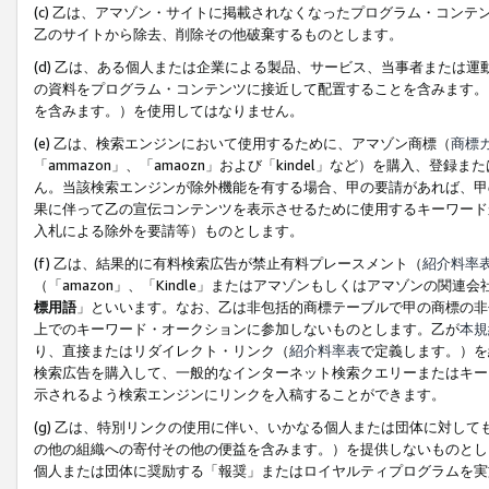
(c) 乙は、アマゾン・サイトに掲載されなくなったプログラム・コン
乙のサイトから除去、削除その他破棄するものとします。
(d) 乙は、ある個人または企業による製品、サービス、当事者または
の資料をプログラム・コンテンツに接近して配置することを含みます。
を含みます。）を使用してはなりません。
(e) 乙は、検索エンジンにおいて使用するために、アマゾン商標（
商標
「ammazon」、「amaozn」および「kindel」など）を購入
ん。当該検索エンジンが除外機能を有する場合、甲の要請があれば、甲
果に伴って乙の宣伝コンテンツを表示させるために使用するキーワード
入札による除外を要請等）ものとします。
(f) 乙は、結果的に有料検索広告が禁止有料プレースメント（
紹介料率
（「amazon」、「Kindle」またはアマゾンもしくはアマゾンの
標用語
」といいます。なお、乙は非包括的商標テーブルで甲の商標の非
上でのキーワード・オークションに参加しないものとします。乙が
本規
り、直接またはリダイレクト・リンク（
紹介料率表
で定義します。）を
検索広告を購入して、一般的なインターネット検索クエリーまたはキー
示されるよう検索エンジンにリンクを入稿することができます。
(g) 乙は、特別リンクの使用に伴い、いかなる個人または団体に対し
の他の組織への寄付その他の便益を含みます。）を提供しないものとし
個人または団体に奨励する「報奨」またはロイヤルティプログラムを実