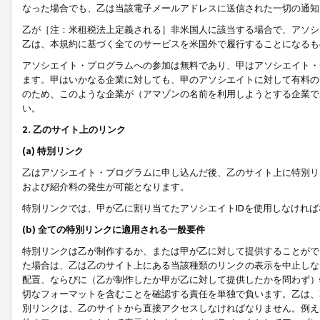
なった場合でも、乙は当該電子メールアドレスに送信された一切の通知
乙が［注：米租税法上定義される］非米国人に該当する場合で、アソシ
乙は、本規約に基づく全てのサービスを米国外で履行することになるも
アソシエイト・プログラムへの参加は無料であり、甲はアソシエイト・
ます。甲はいかなる企業に対しても、甲のアソシエイトに対して有料の
のため、このような企業が（アマゾンの名前を利用しようとする企業で
い。
2. 乙のサイト上のリンク
(a) 特別リンク
乙はアソシエイト・プログラムに申し込んだ後、乙のサイト上に特別リ
および紹介料の発生が可能となります。
特別リンクでは、甲が乙に割り当てたアソシエイトIDを使用しなけれ
(b) 全ての特別リンクに適用される一般要件
特別リンクは乙が制作するか、または甲が乙に対して提供することがで
た場合は、乙は乙のサイト上にある当該種類のリンクの表示を中止しな
配置、ならびに（乙が制作したか甲が乙に対して提供したかを問わず）
切なフォーマットを含むことを確認する責任を単独で負います。乙は、
別リンクは、乙のサイトから直接アクセスしなければなりません。例えば、