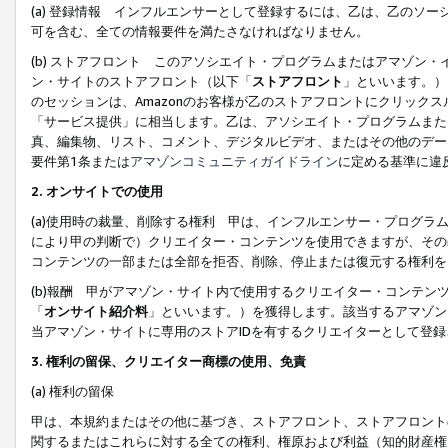
(a) 登録情報 インフルエンサーとして登録するには、乙は、乙のソ
可を含む、全ての情報要件を満たさなければなりません。
(b) ストアフロント このアソシエイト・プログラムまたはアマゾン
ン・サイトのストアフロント（以下「
ストアフロント
」といいます。）
のセッションは、Amazonのお客様が乙のストアフロントにクリック
「サービス提供」に相当します。乙は、アソシエイト・プログラムまた
真、編集物、リスト、コメント、デジタルビデオ、またはその他のデー
要件第1条または
アマゾンコミュニティガイドライン
に定める基準に違
2.
オンサイトでの使用
(a)使用時の裁量、削除する権利 甲は、インフルエンサー・プログラ
により甲の判断で）クリエイター・コンテンツを使用できますが、その
コンテンツの一部または全部を拒否、削除、停止または復元する権利を
(b)報酬 甲がアマゾン・サイト内で使用するクリエイター・コンテン
「
オンサイト紹介料
」といいます。）を獲得します。該当するアマゾン
当アマゾン・サイトに専用のストアIDを有するクリエイターとして登
3.
権利の留保、クリエイター商標の使用、免責
(a) 権利の留保
甲は、本規約またはその他に基づき、ストアフロント、ストアフロント
関するまたはこれらに対する全ての権利、権原および利益（知的財産権