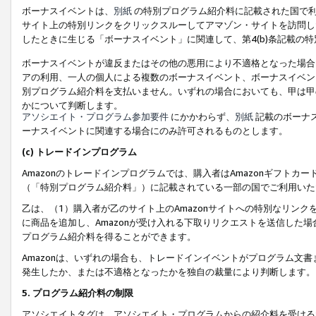
ボーナスイベントは、
別紙
の特別プログラム紹介料に記載された国で利
サイト上の特別リンクをクリックスルーしてアマゾン・サイトを訪問した
したときに生じる「ボーナスイベント」に関連して、第4(b)条記載の
ボーナスイベントが違反またはその他の悪用により不適格となった場合
アの利用、一人の個人による複数のボーナスイベント、ボーナスイベン
別プログラム紹介料を支払いません。いずれの場合においても、甲は甲
かについて判断します。
アソシエイト・プログラム参加要件
にかかわらず、
別紙
記載のボーナ
ーナスイベントに関連する場合にのみ許可されるものとします。
(c) トレードインプログラム
Amazonのトレードインプログラムでは、購入者はAmazonギフト
（「特別プログラム紹介料」）に記載されている一部の国でご利用いた
乙は、（1）購入者が乙のサイト上のAmazonサイトへの特別なリン
に商品を追加し、Amazonが受け入れる下取りリクエストを送信した場
プログラム紹介料を得ることができます。
Amazonは、いずれの場合も、トレードインイベントがプログラム文書
発生したか、または不適格となったかを独自の裁量により判断します。
5. プログラム紹介料の制限
アソシエイトタグは、アソシエイト・プログラムからの紹介料を受ける