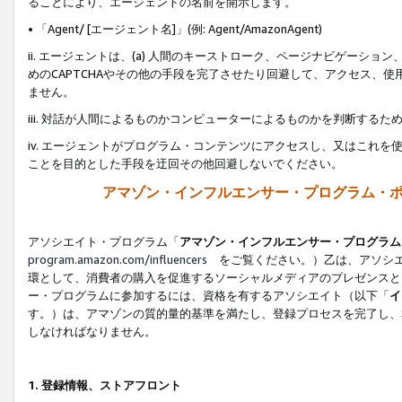
ることにより、エージェントの名前を開示します。
• 「Agent/ [エージェント名]」(例: Agent/AmazonAgent)
ii. エージェントは、(a) 人間のキーストローク、ページナビゲーシ
めのCAPTCHAやその他の手段を完了させたり回避して、アクセス、
ません。
iii. 対話が人間によるものかコンピューターによるものかを判断する
iv. エージェントがプログラム・コンテンツにアクセスし、又はこれ
ことを目的とした手段を迂回その他回避しないでください。
アマゾン・インフルエンサー・プログラム・
アソシエイト・プログラム「
アマゾン・インフルエンサー・プログラム
program.amazon.com/influencers
をご覧ください。）乙は、アソシエ
環として、消費者の購入を促進するソーシャルメディアのプレゼンスと
ー・プログラムに参加するには、資格を有するアソシエイト（以下「
イ
す。）は、アマゾンの質的量的基準を満たし、登録プロセスを完了し、
しなければなりません。
1.
登録情報、ストアフロント