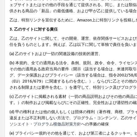
ェブサイトまたはその他の手段を通じて提供される、同じ、または類似
供される商品の「新品」の最低価格、および甲が乙に提供している場合
乙は、特別リンクを宣伝するために、Amazon上に特別リンクを投稿し
3. 乙のサイトに対する責任
乙は、乙のサイトに関して、その開発、運営、依存関係サービスおよび
任を負うものとします。例えば、乙は以下に関して単独で責任を負いま
(a) 乙のサイトおよび一切の関連設備の技術的運営、
(b) 本規約、全ての適用ある法令、条例、規則、政令、命令、ライセ
その他の適用ある政府当局の要件（開示（該当する場合は、米連邦取引
グ、データ保護およびプライバシー（該当する場合は、指令2002/58
（EU）2016/679）に関連するものを含む。）、ならびに乙とそ
される制限または要件を含む。）を遵守して、特別リンク及びプログラ
(c) 乙のサイトに掲載される素材（一切の商品説明およびその他の商
す。）の制作および掲載ならびにその正確性、完全性および適切性の確
(d) 甲の権利または他の個人もしくは団体の権利（著作権、商標、プ
違反または不正利用しない方法で、プログラム・コンテンツ、乙のサイ
ソシエイト・プログラム模倣品対策方針
への準拠の確保
(e) プライバシー規約その他を通じて、および第三者によるクッキー