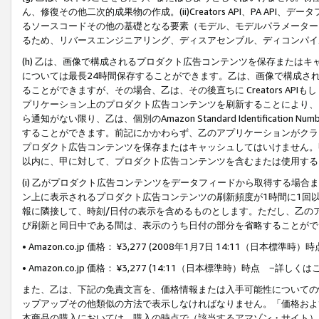
ん、修復その他二次的成果物の作成。(ii)Creators API、PA 
るソースコードその他の基礎となる要素（モデル、モデルパラメーター
るため、リバースエンジニアリング、ディスアセンブル、ディコンパイ
(h) 乙は、画像で構成されるプロダクト広告コンテンツを保存または
については最長24時間保存することができます。乙は、画像で構成さ
ることができますが、その場合、乙は、その後直ちに Creators AP
プリケーション上のプロダクト広告コンテンツを刷新することにより、
ら通知がない限り、乙は、個別のAmazon Standard Identification Nu
することができます。前記にかかわらず、乙のアプリケーションがクラ
プロダクト広告コンテンツを保存またはキャッシュしてはいけません。
以内に、甲に対して、プロダクト広告コンテンツを含むまたは使用する
(i) 乙がプロダクト広告コンテンツをデータフィードから取得する場合または
ン上に表示されるプロダクト広告コンテンツの刷新頻度が1時間に1回
報に隣接して、時刻/日付の表示を含めるものとします。ただし、乙の
び刷新と同日中である間は、表示のうち日付の部分を省略することがで
• Amazon.co.jp 価格： ¥3,277 (2008年1月7日 14:11（日本標準
• Amazon.co.jp 価格： ¥3,277 (14:11（日本標準時）時点 −詳しくは
また、乙は、下記の免責文言を、価格情報または入手可能性についての
ップアップその他類似の方法で表示しなければなりません。「価格およ
本商品の購入においては、購入の時点で（該当するアマゾン・サイト）