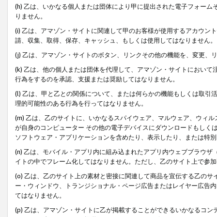
(h) 乙は、いかなる個人または団体により甲に提出された電子フォー
りません。
(i) 乙は、アマゾン・サイトに関連して甲のお客様が使用するアカウ
請、収集、取得、保存、キャッシュ、もしくは使用してはなりません。
(j) 乙は、アマゾン・サイトのボタン、リンクその他の機能を、変更
(k) 乙は、他の個人または団体を代理して、アマゾン・サイトにおい
行為をするのを承認、支援または奨励してはなりません。
(l) 乙は、甲と乙との関係について、または何らかの機能もしくは取
理的可能性のある行為を行ってはなりません。
(m) 乙は、乙のサイトに、いかなるスパイウェア、マルウェア、ウィ
が自身のコンピューター その他の電子デバイスにダウンロードもしく
ソフトウェア・アプリケーションを含めたり、表示したり、または特別
(n) 乙は、モバイル・アプリ内に組み込まれたアプリ内ウェブブラウザ
イトの中でフレーム化してはなりません。ただし、乙のサイト上で参加
(o) 乙は、乙のサイト上の素材と密接に関連して商品を宣伝する乙の
ー・ウィンドウ、トランジショナル・ページ広告またはレイヤー広告内
てはなりません。
(p) 乙は、アマゾン・サイトに乙が掲載することができるいかなるコ