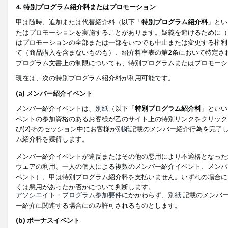
4. 特別プログラム紹介料またはプロモーション
甲は随時、追加または代替紹介料（以下「
特別プログラム紹介料
」とい
たはプロモーションを実施することがあります。疑義を避けるために（
はプロモーションの全部または一部をいつでも中止または変更する権利
て（商品購入を含まないものも）、紹介料率表の第2条において特定さ
プログラム文書上の制限についても、特別プログラムまたはプロモーシ
現在は、次の特別プログラム紹介料が利用可能です。
(a) メンバー紹介イベント
メンバー紹介イベントは、
別紙
（以下「
特別プログラム紹介料
」といい
ベントの参加資格のあるお客様が乙のサイト上の特別リンクをクリック
び(2)そのセッション中にお客様が
別紙
記載のメンバー紹介行為を完了
ム紹介料を獲得します。
メンバー紹介イベントが違反またはその他の悪用により不適格となった
ウェアの利用、一人の個人による複数のメンバー紹介イベント、メンバ
ベント）、甲は特別プログラム紹介料を支払いません。いずれの場合に
くは悪用があったか否かについて判断します。
アソシエイト・プログラム参加要件
にかかわらず、
別紙
記載のメンバー
ー紹介に関連する場合にのみ許可されるものとします。
(b) ボーナスイベント