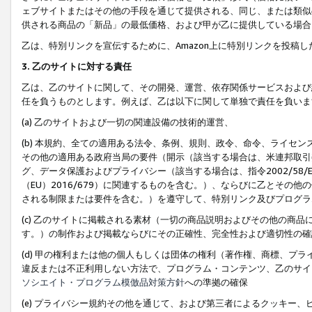
ェブサイトまたはその他の手段を通じて提供される、同じ、または類似
供される商品の「新品」の最低価格、および甲が乙に提供している場合
乙は、特別リンクを宣伝するために、Amazon上に特別リンクを投稿し
3. 乙のサイトに対する責任
乙は、乙のサイトに関して、その開発、運営、依存関係サービスおよび
任を負うものとします。例えば、乙は以下に関して単独で責任を負いま
(a) 乙のサイトおよび一切の関連設備の技術的運営、
(b) 本規約、全ての適用ある法令、条例、規則、政令、命令、ライセ
その他の適用ある政府当局の要件（開示（該当する場合は、米連邦取引
グ、データ保護およびプライバシー（該当する場合は、指令2002/58
（EU）2016/679）に関連するものを含む。）、ならびに乙とそ
される制限または要件を含む。）を遵守して、特別リンク及びプログラ
(c) 乙のサイトに掲載される素材（一切の商品説明およびその他の商
す。）の制作および掲載ならびにその正確性、完全性および適切性の確
(d) 甲の権利または他の個人もしくは団体の権利（著作権、商標、プ
違反または不正利用しない方法で、プログラム・コンテンツ、乙のサイ
ソシエイト・プログラム模倣品対策方針
への準拠の確保
(e) プライバシー規約その他を通じて、および第三者によるクッキー