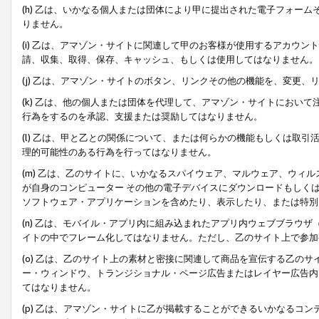
(h) 乙は、いかなる個人または団体により甲に提出された電子フォー
りません。
(i) 乙は、アマゾン・サイトに関連して甲のお客様が使用するアカウ
請、収集、取得、保存、キャッシュ、もしくは使用してはなりません。
(j) 乙は、アマゾン・サイトのボタン、リンクその他の機能を、変更
(k) 乙は、他の個人または団体を代理して、アマゾン・サイトにおい
行為をするのを承認、支援または奨励してはなりません。
(l) 乙は、甲と乙との関係について、または何らかの機能もしくは取
理的可能性のある行為を行ってはなりません。
(m) 乙は、乙のサイトに、いかなるスパイウェア、マルウェア、ウィ
が自身のコンピューター その他の電子デバイスにダウンロードもしく
ソフトウェア・アプリケーションを含めたり、表示したり、または特別
(n) 乙は、モバイル・アプリ内に組み込まれたアプリ内ウェブブラウザ
イトの中でフレーム化してはなりません。ただし、乙のサイト上で参加
(o) 乙は、乙のサイト上の素材と密接に関連して商品を宣伝する乙の
ー・ウィンドウ、トランジショナル・ページ広告またはレイヤー広告内
てはなりません。
(p) 乙は、アマゾン・サイトに乙が掲載することができるいかなるコ