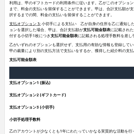
利用は、甲のギフトカードの利用条件に従います。乙がこのオプション
まで、料金の支払いを留保することができます。甲は、合計支払額が支
択するまでの間、料金の支払いを留保することができます。
支払オプション 3:
小切手による支払い 乙が自身の住所を乙に通知し
ョンを選択した場合、甲は、合計支払額が
支払可能金額表
に記載された
付する小切手1枚につき
支払可能金額表
に記載される処理手数料を差し
乙がいずれのオプションも選択せず、支払用の有効な情報も登録してい
甲の裁量により別の支払方法で支払いをするか、獲得した紹介料の支払
支払可能金額表
支払オプション1 (振込)
支払オプション2 (ギフトカード)
支払オプション3 (小切手)
小切手処理手数料
乙のアカウントが少なくとも1年にわたっていかなる実質的な活動を行