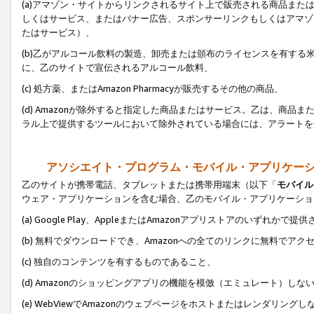
(a)アマゾン・サイトからリンクされるサイト上で販売される商品またはサ
しくはサービス、またはバナー広告、スポンサーリンクもしくはアマゾ
たはサービス）、
(b)乙がアルコール飲料の製造、卸売または頒布のライセンスを有す
に、乙のサイトで宣伝されるアルコール飲料、
(c) 処方薬、またはAmazon Pharmacyが販売するその他の商品、
(d) Amazonが除外すると指定した商品またはサービス。乙は、商品また
ラル上で提供するツールにおいて除外されている場合には、アラートを
アソシエイト・プログラム・モバイル・アプリケー
乙のサイトが携帯電話、タブレットまたは携帯用端末（以下「
モバイル
ウェア・アプリケーションを含む場合、乙のモバイル・アプリケーショ
(a) Google Play、AppleまたはAmazonアプリストアのいずれかで
(b) 無料でダウンロードでき、Amazonへの全てのリンクに無料でアク
(c) 独自のコンテンツを有するものであること、
(d) Amazonのショッピングアプリの機能を模倣（エミュレート）しな
(e) WebViewでAmazonのウェブページをホストまたはレンダリング