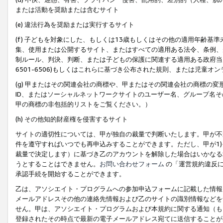
または活動を奨励または含むサイト
(e) 違法行為を奨励または実行するサイト
(f) 子どもを対象にした、もしくは13歳もしくはその他の適用年齢
集、使用または公開するサイト、またはすべての適用ある法令、条例、
制ルール、判決、判断、または子どもの保護に関連する適用ある政府当局の要
6501-6506)もしくはこれらに基づき公布された規則、または児童オ
(g) 甲またはその関連会社の商標や、甲またはその関連会社の商標の
ID、またはソーシャルネットワークサイトのユーザー名、グループ名
甲の商標の非包括的リストをご覧ください。）
(h) その他知的財産権を侵害するサイト
サイトの適切性については、甲が独自の裁量で判断いたします。甲が不
件を遵守すればいつでも再申込みすることができます。ただし、甲が1)
裁量で決定します）に基づき乙のアカウントを解除した場合はいかなる
うとすることはできません。
お問い合わせフォーム
の「運営規約違反に
承認手続を開始することができます。
乙は、アソシエイト・プログラムへの参加申込フォームに記載した情報
メールアドレスその他の連絡先情報および乙のサイトの識別情報などを
せん。甲は、アソシエイト・プログラムおよび本規約に関する通知（も
登録されたその時点で最新の電子メールアドレス宛てに送信することが