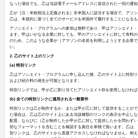
なった場合でも、乙は当該電子メールアドレスに送信された一切の通知
乙が［注：米租税法上定義される］非米国人に該当する場合で、アソシ
乙は、本規約に基づく全てのサービスを米国外で履行することになるも
アソシエイト・プログラムへの参加は無料であり、甲はアソシエイト・
ます。甲はいかなる企業に対しても、甲のアソシエイトに対して有料の
のため、このような企業が（アマゾンの名前を利用しようとする企業で
い。
2. 乙のサイト上のリンク
(a) 特別リンク
乙はアソシエイト・プログラムに申し込んだ後、乙のサイト上に特別リ
および紹介料の発生が可能となります。
特別リンクでは、甲が乙に割り当てたアソシエイトIDを使用しなけれ
(b) 全ての特別リンクに適用される一般要件
特別リンクは乙が制作するか、または甲が乙に対して提供することがで
た場合は、乙は乙のサイト上にある当該種類のリンクの表示を中止しな
配置、ならびに（乙が制作したか甲が乙に対して提供したかを問わず）
切なフォーマットを含むことを確認する責任を単独で負います。乙は、
別リンクは、乙のサイトから直接アクセスしなければなりません。例えば、