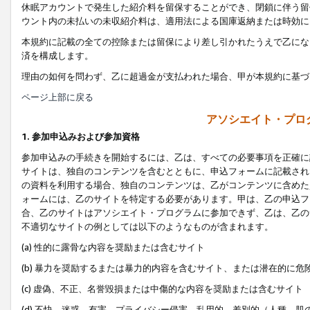
休眠アカウントで発生した紹介料を留保することができ、閉鎖に伴う留
ウント内の未払いの未収紹介料は、適用法による国庫返納または時効に
本規約に記載の全ての控除または留保により差し引かれたうえで乙にな
済を構成します。
理由の如何を問わず、乙に超過金が支払われた場合、甲が本規約に基づ
ページ上部に戻る
アソシエイト・プロ
1. 参加申込みおよび参加資格
参加申込みの手続きを開始するには、乙は、すべての必要事項を正確に
サイトは、独自のコンテンツを含むとともに、申込フォームに記載され
の資料を利用する場合、独自のコンテンツは、乙がコンテンツに含めた
ォームには、乙のサイトを特定する必要があります。甲は、乙の申込フ
合、乙のサイトはアソシエイト・プログラムに参加できず、乙は、乙の
不適切なサイトの例としては以下のようなものが含まれます。
(a) 性的に露骨な内容を奨励または含むサイト
(b) 暴力を奨励するまたは暴力的内容を含むサイト、または潜在的に
(c) 虚偽、不正、名誉毀損または中傷的な内容を奨励または含むサイト
(d) 不快、迷惑、有害、プライバシー侵害、乱用的、差別的（人種、