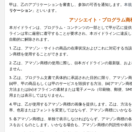
甲は、乙のアプリケーションを審査し、参加の可否を通知します。
本規
リケーション
」といいます。
アソシエイト・プログラム商
本ガイドラインは、プログラム・コンテンツの一部として甲が乙に提供
ラインは常に厳密に遵守することが要求され、本ガイドラインに違反し
自動的に解除されます。
1. 乙は、アマゾン・サイトの商品の在庫状況およびこれに対応する
ン商標を使用することができます。
2. 乙は、アマゾン商標の使用に際し、(i)本ガイドラインの最新版、およ
ません。
3. 乙は、プログラム文書で具体的に承認された目的に限り、アマゾン
(ii)甲、甲の商品もしくは甲のサービスを毀損する方法、(iii)アマ
方法または(iv)オフラインの素材または電子メール（印刷物、郵便、S
用または表示してはなりません。
4. 甲は、乙が使用するアマゾン商標の画像を提供します。乙は、方
率、色彩またはフォントを変更してはならず、アマゾン商標にいかなる
5. 各アマゾン商標は、単独で表示しなければならず、アマゾン商標
スをおくものとします。いかなる場合も、アマゾン商標の判読性や表示