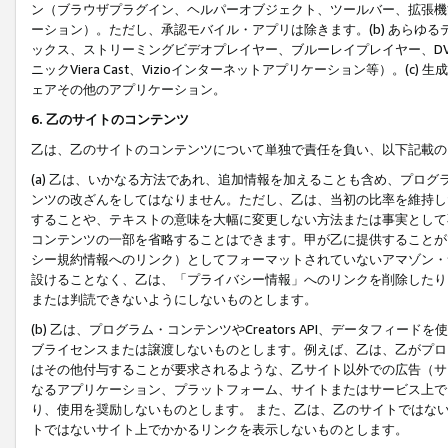
ン（ブラウザプラグイン、ヘルパーオブジェクト、ツールバー、拡張機
ーション）。ただし、承認モバイル・アプリは除きます。(b) あらゆ
ックス、ストリーミングビデオプレイヤー、ブルーレイプレイヤー、DVDプ
ニックViera Cast、Vizioインターネットアプリケーション等）。(
ェアその他のアプリケーション。
6. 乙のサイトのコンテンツ
乙は、乙のサイトのコンテンツについて単独で責任を負い、以下記載の
(a) 乙は、いかなる方法であれ、追加情報を加えることも含め、プロ
ンツの改ざんをしてはなりません。ただし、乙は、当初の比率を維持し
することや、テキストの意味を大幅に変更しない方法または事実として
コンテンツの一部を省略することはできます。甲が乙に提供することが
シー規約情報へのリンク）としてフォーマットされていないアマゾン・
設けることなく、乙は、「プライバシー情報」へのリンクを削除したり
または判読できないようにしないものとします。
(b) 乙は、プログラム・コンテンツやCreators API、データフ
ブライセンスまたは譲渡しないものとします。例えば、乙は、乙がプロ
はその他付与することが要求されるような、乙サイト以外での広告（サ
なるアプリケーション、プラットフォーム、サイトまたはサービス上で
り、使用を奨励しないものとします。 また、乙は、乙のサイトではな
トではないサイト上でかかるリンクを表示しないものとします。