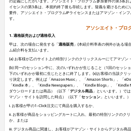
の定義にしたがいます。アソシエイト・プログラム参加要件の第3条お
イセンスの第3条は、本規約終了後も存続します。疑義を避けるためにい
要件、アソシエイト・プログラムIPライセンスまたはアマゾン・イン
す。
アソシエイト・プログ
1. 適格販売および適格収入
甲は、次の場合に発生する「
適格販売
」(本紹介料率表の例外がある場
ム紹介料を支払います。
(a) お客様が乙のサイト上の特別リンクのクリックスルーにてアマゾン
(b) 同一のセッション中に、次のいずれかが生じること（1回のセッ
下のいずれかが最初に生じたときに終了します。(x)お客様の当該クリッ
り決定します。例えば「Amazon Music」、「Amazon Shorts」、「eDo
「Kindle 本」、「Kindle Newspapers」、 「Kindle Blogs」、「
ダウンロードまたは商品）（以下「
デジタル商品
」といいます。）では
マゾン・サイトを訪問した時点）（以下「
セッション
」といいます。）
i. お客様が甲の1-Click注文にて商品を購入するか、
ii. お客様が商品をショッピングカートに入れ、最初の特別リンクの
か、または
iii. デジタル商品に関連し、お客様がアマゾン・サイトからデジタ