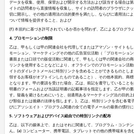
データを収集、使用、保管および開示する方法および該当する場合は第
イトの訪問者から直接情報を収集し、サイトの訪問者のブラウザにクッ
切に開示し、その他の適用法の法的要件を満たし、ならびに適用法によ
ついて情報を提供すること、および
(f)
本規約
に基づき許可されているか否かを問わず、乙によるプログラ
4. プロモーションの制限
乙は、甲もしくは甲の関連会社を代理してまたはアマゾン・サイトもし
モーション、マーケティングその他の広告宣伝活動（「プロモーション
書面または口頭での販促活動に関連して、甲もしくは甲の関連会社の商
リンクを使用することなどにより、オフラインでのプロモーション活動
イトのダイレクトメールに特別リンクを含めることができるものとしま
領するお客様がオプトインしたものであること）、その他本規約、商標
となります。甲の要請を受けた場合、乙は、前記を遵守していることを
明書のフォームおよび当該証明書の記載事項を指定します。乙が甲の要
す。疑義を避けるためにいうと、(i)適用あるマーケティング法の目的上(例
び類似または後継の法律を指します。)、乙は、特別リンクを含む各電子
びにアソシエイト・プログラム関連の全ての電子メールの最善の慣行に
5. ソフトウェアおよびデバイス経由での特別リンクの配布
乙は、以下の媒体上で、またはそれに関連して、プログラム・コンテン
ん。(a) コンピューター、携帯電話、タブレットその他の携帯端末を