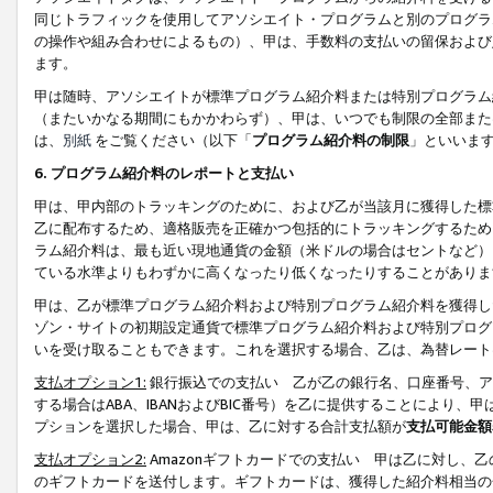
同じトラフィックを使用してアソシエイト・プログラムと別のプログラ
の操作や組み合わせによるもの）、甲は、手数料の支払いの留保および
ます。
甲は随時、アソシエイトが標準プログラム紹介料または特別プログラム
（またいかなる期間にもかかわらず）、甲は、いつでも制限の全部また
は、
別紙
をご覧ください（以下「
プログラム紹介料の制限
」といいま
6. プログラム紹介料のレポートと支払い
甲は、甲内部のトラッキングのために、および乙が当該月に獲得した標
乙に配布するため、適格販売を正確かつ包括的にトラッキングするため
ラム紹介料は、最も近い現地通貨の金額（米ドルの場合はセントなど）
ている水準よりもわずかに高くなったり低くなったりすることがありま
甲は、乙が標準プログラム紹介料および特別プログラム紹介料を獲得し
ゾン・サイトの初期設定通貨で標準プログラム紹介料および特別プログ
いを受け取ることもできます。これを選択する場合、乙は、為替レート
支払オプション1:
銀行振込での支払い 乙が乙の銀行名、口座番号、ア
する場合はABA、IBANおよびBIC番号）を乙に提供することにより
プションを選択した場合、甲は、乙に対する合計支払額が
支払可能金額
支払オプション2:
Amazonギフトカードでの支払い 甲は乙に対し、
のギフトカードを送付します。ギフトカードは、獲得した紹介料相当の