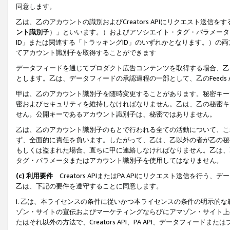
同意します。
乙は、乙のアカウントの識別およびCreators APIにリクエスト送
ント識別子
）」といいます。）およびアソシエイト・タグ・パラメータ（
ID」または関連する「トラッキングID」のいずれかとなります。）の両方
てアカウント識別子を取得することができます
データフィードを通じてプロダクト広告コンテンツを取得する場合、乙は、Cre
とします。乙は、データフィードの承認過程の一部として、乙のFeeds
甲は、乙のアカウント識別子を随時変更することがあります。秘密キー
密およびセキュリティを維持しなければなりません。乙は、乙の秘密キ
せん。公開キーであるアカウント識別子は、秘密ではありません。
乙は、乙のアカウント識別子のもとで行われる全ての活動について、こ
ず、全面的に責任を負います。したがって、乙は、乙以外の者が乙の秘
もしくは盗まれた場合、直ちに甲に連絡しなければなりません。乙は、
タグ・パラメータまたはアカウント識別子を使用してはなりません。
(c) 利用要件
Creators APIまたはPA APIにリクエスト送信を
乙は、下記の要件を遵守することに同意します。
i. 乙は、本ライセンスの条件に従いかつ本ライセンスの条件の明示的
ゾン・サイトの宣伝およびマーケティングならびにアマゾン・サイト上
たはそれ以外の方法で、Creators API、PA API、データフィー