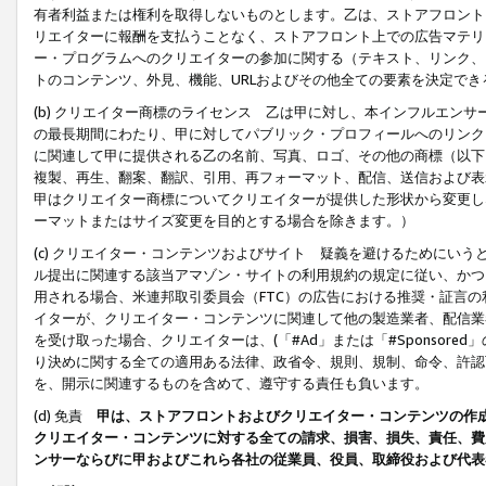
有者利益または権利を取得しないものとします。乙は、ストアフロントに
リエイターに報酬を支払うことなく、ストアフロント上での広告マテリア
ー・プログラムへのクリエイターの参加に関する（テキスト、リンク、
トのコンテンツ、外見、機能、URLおよびその他全ての要素を決定で
(b) クリエイター商標のライセンス 乙は甲に対し、本インフルエン
の最長期間にわたり、甲に対してパブリック・プロフィールへのリンク
に関連して甲に提供される乙の名前、写真、ロゴ、その他の商標（以下
複製、再生、翻案、翻訳、引用、再フォーマット、配信、送信および表
甲はクリエイター商標についてクリエイターが提供した形状から変更し
ーマットまたはサイズ変更を目的とする場合を除きます。）
(c) クリエイター・コンテンツおよびサイト 疑義を避けるためにい
ル提出に関連する該当アマゾン・サイトの利用規約の規定に従い、かつ、
用される場合、米連邦取引委員会（FTC）の広告における推奨・証言
イターが、クリエイター・コンテンツに関連して他の製造業者、配信業
を受け取った場合、クリエイターは、(「#Ad」または「#Sponsor
り決めに関する全ての適用ある法律、政省令、規則、規制、命令、許認
を、開示に関連するものを含めて、遵守する責任も負います。
(d) 免責
甲は、ストアフロントおよびクリエイター・コンテンツの作
クリエイター・コンテンツに対する全ての請求、損害、損失、責任、費
ンサーならびに甲およびこれら各社の従業員、役員、取締役および代表