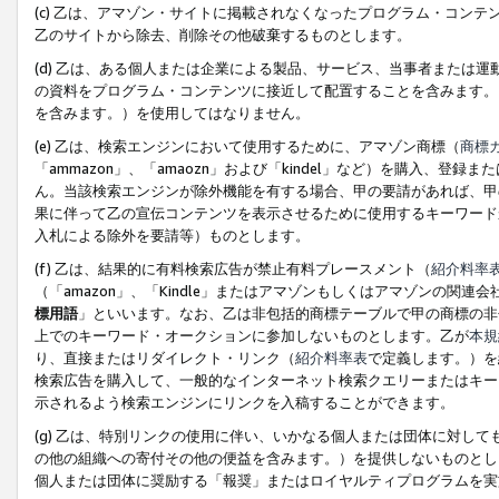
(c) 乙は、アマゾン・サイトに掲載されなくなったプログラム・コン
乙のサイトから除去、削除その他破棄するものとします。
(d) 乙は、ある個人または企業による製品、サービス、当事者または
の資料をプログラム・コンテンツに接近して配置することを含みます。
を含みます。）を使用してはなりません。
(e) 乙は、検索エンジンにおいて使用するために、アマゾン商標（
商標
「ammazon」、「amaozn」および「kindel」など）を購入
ん。当該検索エンジンが除外機能を有する場合、甲の要請があれば、甲
果に伴って乙の宣伝コンテンツを表示させるために使用するキーワード
入札による除外を要請等）ものとします。
(f) 乙は、結果的に有料検索広告が禁止有料プレースメント（
紹介料率
（「amazon」、「Kindle」またはアマゾンもしくはアマゾンの
標用語
」といいます。なお、乙は非包括的商標テーブルで甲の商標の非
上でのキーワード・オークションに参加しないものとします。乙が
本規
り、直接またはリダイレクト・リンク（
紹介料率表
で定義します。）を
検索広告を購入して、一般的なインターネット検索クエリーまたはキー
示されるよう検索エンジンにリンクを入稿することができます。
(g) 乙は、特別リンクの使用に伴い、いかなる個人または団体に対し
の他の組織への寄付その他の便益を含みます。）を提供しないものとし
個人または団体に奨励する「報奨」またはロイヤルティプログラムを実