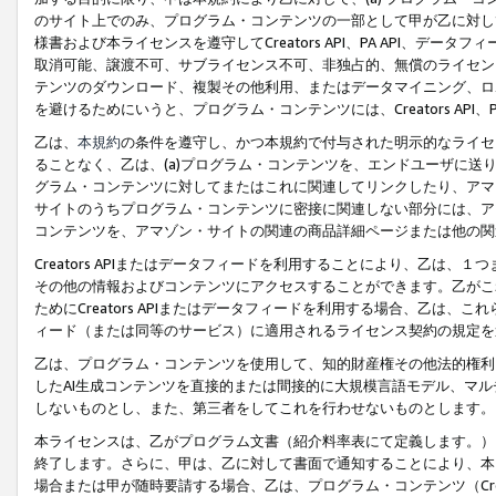
のサイト上でのみ、プログラム・コンテンツの一部として甲が乙に対し
様書および本ライセンスを遵守してCreators API、PA API、
取消可能、譲渡不可、サブライセンス不可、非独占的、無償のライセン
テンツのダウンロード、複製その他利用、またはデータマイニング、ロ
を避けるためにいうと、プログラム・コンテンツには、Creators AP
乙は、
本規約
の条件を遵守し、かつ本規約で付与された明示的なライセ
ることなく、乙は、(a)プログラム・コンテンツを、エンドユーザに
グラム・コンテンツに対してまたはこれに関連してリンクしたり、アマ
サイトのうちプログラム・コンテンツに密接に関連しない部分には、ア
コンテンツを、アマゾン・サイトの関連の商品詳細ページまたは他の関
Creators APIまたはデータフィードを利用することにより、乙は、
その他の情報およびコンテンツにアクセスすることができます。乙がこ
ためにCreators APIまたはデータフィードを利用する場合、乙は、こ
ィード（または同等のサービス）に適用されるライセンス契約の規定を
乙は、プログラム・コンテンツを使用して、知的財産権その他法的権利
したAI生成コンテンツを直接的または間接的に大規模言語モデル、マ
しないものとし、また、第三者をしてこれを行わせないものとします。
本ライセンスは、乙がプログラム文書（紹介料率表にて定義します。）
終了します。さらに、甲は、乙に対して書面で通知することにより、本
場合または甲が随時要請する場合、乙は、プログラム・コンテンツ（Cre