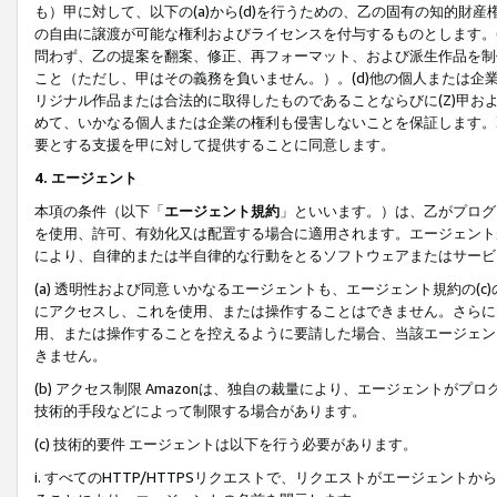
も）甲に対して、以下の(a)から(d)を行うための、乙の固有の知的
の自由に譲渡が可能な権利およびライセンスを付与するものとします。(
問わず、乙の提案を翻案、修正、再フォーマット、および派生作品を制
こと（ただし、甲はその義務を負いません。）。(d)他の個人または企
リジナル作品または合法的に取得したものであることならびに(Z)甲
めて、いかなる個人または企業の権利も侵害しないことを保証します。
要とする支援を甲に対して提供することに同意します。
4. エージェント
本項の条件（以下「
エージェント規約
」といいます。）は、乙がプログ
を使用、許可、有効化又は配置する場合に適用されます。エージェント
により、自律的または半自律的な行動をとるソフトウェアまたはサービ
(a) 透明性および同意 いかなるエージェントも、エージェント規約の
にアクセスし、これを使用、または操作することはできません。さらに、
用、または操作することを控えるように要請した場合、当該エージェン
きません。
(b) アクセス制限 Amazonは、独自の裁量により、エージェント
技術的手段などによって制限する場合があります。
(c) 技術的要件 エージェントは以下を行う必要があります。
i. すべてのHTTP/HTTPSリクエストで、リクエストがエージェ