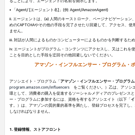
ることにより、エージェントの名前を開示します。
• 「Agent/ [エージェント名]」(例: Agent/AmazonAgent)
ii. エージェントは、(a) 人間のキーストローク、ページナビゲーシ
めのCAPTCHAやその他の手段を完了させたり回避して、アクセス、
ません。
iii. 対話が人間によるものかコンピューターによるものかを判断する
iv. エージェントがプログラム・コンテンツにアクセスし、又はこれ
ことを目的とした手段を迂回その他回避しないでください。
アマゾン・インフルエンサー・プログラム・
アソシエイト・プログラム「
アマゾン・インフルエンサー・プログラム
program.amazon.com/influencers
をご覧ください。）乙は、アソシエ
環として、消費者の購入を促進するソーシャルメディアのプレゼンスと
ー・プログラムに参加するには、資格を有するアソシエイト（以下「
イ
す。）は、アマゾンの質的量的基準を満たし、登録プロセスを完了し、
しなければなりません。
1.
登録情報、ストアフロント