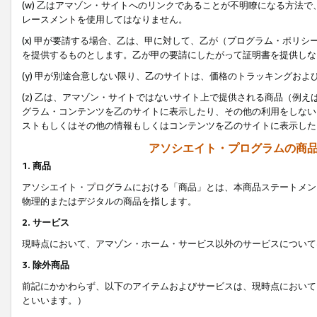
(w) 乙はアマゾン・サイトへのリンクであることが不明瞭になる方法
レースメントを使用してはなりません。
(x) 甲が要請する場合、乙は、甲に対して、乙が（プログラム・ポリ
を提供するものとします。乙が甲の要請にしたがって証明書を提供しな
(y) 甲が別途合意しない限り、乙のサイトは、価格のトラッキングお
(z) 乙は、アマゾン・サイトではないサイト上で提供される商品（例
グラム・コンテンツを乙のサイトに表示したり、その他の利用をしない
ストもしくはその他の情報もしくはコンテンツを乙のサイトに表示した
アソシエイト・プログラムの商
1. 商品
アソシエイト・プログラムにおける「商品」とは、本商品ステートメン
物理的またはデジタルの商品を指します。
2. サービス
現時点において、アマゾン・ホーム・サービス以外のサービスについて
3. 除外商品
前記にかかわらず、以下のアイテムおよびサービスは、現時点において
といいます。）