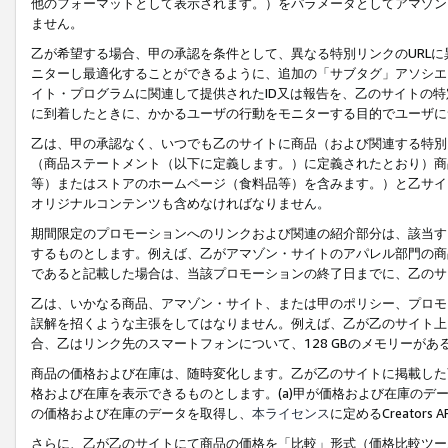
他のフォーマットとして表示されます。）をパラメータとしてアマゾン
ません。
乙が希望する場合、甲の承認を条件として、異なる特別リンクのURL
ニターし最適化することができるように、追加の「サブタグ」アソシエ
イト・プログラムに関連して提供されたID又は報告を、乙のサイトの
に到着したときに、かかるユーザの行動をモニターする目的でユーザに
乙は、甲の承認なく、いつでも乙のサイトに商品（および関連する特別
（商品ステートメント（以下に定義します。）に定義されたとおり）商
等）またはストアのホームページ（食料品等）を含みます。）と乙サイ
オリジナルコンテンツも含めなければなりません。
期間限定のプロモーションへのリンクおよび関連の紹介部分は、該当す
するものとします。例えば、乙がアマゾン・サイトのアパレル部門の商
であると記載した場合は、当該プロモーションの終了日までに、乙のサ
乙は、いかなる商品、アマゾン・サイト、または甲のポリシー、プロモ
誤解を招くような主張をしてはなりません。例えば、乙が乙のサイト上に
合、乙はリンク先のスマートフォンについて、128 GBのメモリーが
商品の価格および在庫は、随時変化します。乙が乙のサイトに掲載した
格および在庫を表示できるものとします。(a)甲が価格および在庫のデータを
の価格および在庫のデータを取得し、
本ライセンス
に定めるCreator
さらに、乙が乙のサイトにて商品の価格を「比較」形式（価格比較ツー