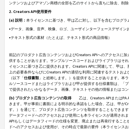
ンテンツおよびアマゾン商標の全部を乙のサイトから直ちに除去、削除
2. Creators API使用要件
(a) 説明：
本ライセンスに基づき、甲は乙に対し、以下を含むプログラ
•データ、画像、音声、映像、ロゴ、ユーザインターフェースデザイン
•テキスト形式の素材（たとえば、テキスト形式の商品情報）
前記のプロダクト広告コンテンツおよびCreators APIへのアクセスに
供することがあります。サンプルソースコードおよびライブラリはそれ
イセンスに基づき乙に提供されます。Creators APIに関連して
上の必要条件ならびにCreators APIの適切な利用に関連するテ
（以下「
仕様書類
」と総称します。）を提供することがあります。本ラ
ルソースコードまたはライブラリおよび甲が提供する仕様書類は、「プ
で提供されたいかなるデータ、画像、テキストその他の情報またはコン
(b) プロダクト広告コンテンツの取得
乙は、Creators APIま
きます。甲が事前に書面による明示的な承認をした場合、乙は、甲がCreator
す。）を通じて、プロダクト広告コンテンツを取得することもできます
データフィードへのアクセスおよび使用にも本ライセンスが適用されます。乙は
APIもしくはデータフィードの仕様を変更、廃止または再発行することがで
ドへのアクセスおよび使用が、その時点で最新の要件（本ライセンスお