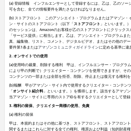
(a) 登録情報 インフルエンサーとして登録するには、乙は、乙のソ
可を含む、全ての情報要件を満たさなければなりません。
(b) ストアフロント このアソシエイト・プログラムまたはアマゾン
ン・サイトのストアフロント（以下「
ストアフロント
」といいます。）
のセッションは、Amazonのお客様が乙のストアフロントにクリック
「サービス提供」に相当します。乙は、アソシエイト・プログラムまた
真、編集物、リスト、コメント、デジタルビデオ、またはその他のデー
要件第1条または
アマゾンコミュニティガイドライン
に定める基準に違
2.
オンサイトでの使用
(a)使用時の裁量、削除する権利 甲は、インフルエンサー・プログラ
により甲の判断で）クリエイター・コンテンツを使用できますが、その
コンテンツの一部または全部を拒否、削除、停止または復元する権利を
(b)報酬 甲がアマゾン・サイト内で使用するクリエイター・コンテン
「
オンサイト紹介料
」といいます。）を獲得します。該当するアマゾン
当アマゾン・サイトに専用のストアIDを有するクリエイターとして登
3.
権利の留保、クリエイター商標の使用、免責
(a) 権利の留保
甲は、本規約またはその他に基づき、ストアフロント、ストアフロント
関するまたはこれらに対する全ての権利、権原および利益（知的財産権