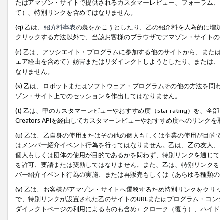
たはアマゾン・サイトで提供されるカスタマーレビュー、フォーラム、
て）、特別リンクを含めてはなりません。
(q) 乙は、
紹介料率表
の裏をかこうとしたり、乙の紹介料を人為的に増
クリックする方法以外で、当該お客様のブラウザでアマゾン・サイトの
(r) 乙は、アソシエイト・プログラムに参加する他のサイトから、ま
ェア経由を含めて）妨害またはリダイレクトしようとしたり、または、
なりません。
(s) 乙は、ロボットまたはソフトウェア・プログラムその他の方法を
ゾン・サイト上でのセッションを作出してはなりません。
(t) 乙は、甲のカスタマーレビューやおすすめ度（star rating
Creators APIを経由してカスタマーレビューやおすすめ度へのリンク
(u) 乙は、乙自身の使用またはその他の個人もしくは企業の使用が目
はメンバー紹介イベント行為を行ってはなりません。乙は、乙の友人、
個人もしくは団体の使用が目的であるかを問わず、特別リンクを通じて
を許可、要請または奨励してはなりません。また、乙は、特別リンクを
バー紹介イベント行為の実施、または再販売もしくは（あらゆる種類の
(v) 乙は、お客様がアマゾン・サイトへ遷移するため特別リンクをク
で、特別リンクが設置された乙のサイトのURLまたはプログラム・コ
ダイレクトページの利用によるものも含め）クローク（覆う）、ハイド