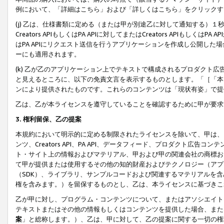
例において、「詳細はこちら」および「詳しくはこちら」をクリックす
(j) 乙は、仕様書類に定める（または甲が別途乙に対して通知する）
Creators APIもしくはPA APIに対してまたはCreators APIもしく
はPA APIにリクエスト送信を行うアプリケーションを作成し公開し
ーにも適用されます。
(k) 乙が乙のアプリケーション上でテキストで構成されるプロダクト
と見えるところに、以下の免責文言を表示するものとします。「［「本
ンにより提供されたものです。これらのコンテンツは「現状有姿」で提
乙は、乙が本ライセンスを遵守していることを確認するために甲が要求
3. 権利留保、乙の提案
本規約において明示的に定める制限されたライセンスを除いて、甲は、
ンツ、Creators API、PA API、データフィード、プロダクト
ト・サイト上の情報およびマテリアル、甲および甲の関連会社の商標お
て甲が提供または使用するその他の知的財産およびテクノロジー（アプ
（SDK）、ライブラリ、サンプルコードおよび関連するマテリアルを
権を含みます。）を留保するものとし、乙は、本ライセンスに基づきこ
乙が甲に対し、プログラム・コンテンツについて、またはアソシエイト
テキストまたはその他の情報もしくはコンテンツを提供した場合、また
案
」と総称します。）、乙は、甲に対して、乙の提案に関する一切の権