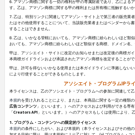
6. アマゾン商標に関する一切の権利が甲の専属財産であり、乙によ
す。乙は、アマゾン商標に関する甲の権利または所有権に抵触するいか
7. 乙は、特別リンクに関連してアマゾン・サイト上で第三者の販売
たはその他使用することについて、当該販売業者またはベンダーから書
することはできません。
8. 乙は、いかなる管轄においても、アマゾン商標に紛らわしいほど
おいても、アマゾン商標に紛らわしいほど類似する商標、ドメイン名、
甲は、アソシエイト・サイトに改定のお知らせまたは改定後の商標ガイ
本商標ガイドラインおよび承認されたアマゾン商標を改定することがで
甲は、許可を得ないいかなる使用または本ガイドラインに準拠しないい
により行使することができるものとします。
アソシエイト・プログラムIPラ
本ライセンスは、乙のアソシエイト・プログラムへの参加に関連して乙
本規約
を受け入れることにより、または、本商品に関する一定の種類の
広告コンテンツ
」といいます。）へのアクセスおよび利用ができる専有
「
Creators API
」といいます。）へのアクセスもしくは使用により、
1. プログラム・コンテンツへの限定的ライセンス
本規約
の条件にしたがい、および本規約（本ライセンスおよびその他の
加する目的に限り、甲は本規約により乙に対して、(a) プログラム・コ