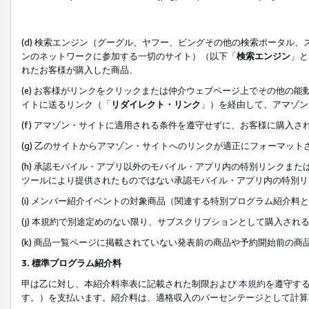
(d) 検索エンジン（グーグル、ヤフー、ビングその他の検索ポータル
ンのネットワークに参加する一切のサイト）（以下「
検索エンジン
」と
れたお客様が購入した商品、
(e) お客様がリンクをクリックまたは仲介ウェブページ上でその他の
イトに送るリンク（「
リダイレクト・リンク
」）を経由して、アマゾン
(f) アマゾン・サイトに適用される条件を遵守せずに、お客様に購入さ
(g) 乙のサイトからアマゾン・サイトへのリンクが適正にフォーマッ
(h) 承認モバイル・アプリ以外のモバイル・アプリ内の特別リンクまたはC
ツールにより提供されたものではない承認モバイル・アプリ内の特別リ
(i) メンバー紹介イベントの対象商品（関連する特別プログラム紹介料と
(j) 本規約で別途定めのない限り、サブスクリプションとして購入され
(k) 商品一覧ページに掲載されていない発表前の商品や予約開始前の商
3. 標準プログラム紹介料
甲は乙に対し、本紹介料率表に記載された制限および
本規約
を遵守す
す。）を支払います。紹介料は、適格収入のパーセンテージとして計算