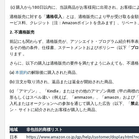
(c) 購入から180日以内に、当該商品がお客様宛に出荷され、お客
適格販売に対する「
適格収入
」とは、適格販売により甲が受け取る金額
ービス料、クレジット［注：Amazonポイントを含みます］、リベー
2. 不適格販売
前記にも関わらず、適格販売が、アソシエイト・プログラム紹介料率表
るその他の条件、仕様書、ステートメントおよびポリシー（以下「
プロ
ります 。
さらに、以下の購入は適格販売の要件を満たすようにみえても、不適格
(a)
本規約
の解除後に購入された商品、
(b) 注文が取り消され、返品または返金が開始された商品、
(c) 「アマゾン」、「Kindle」またはその他のアマゾン商標（甲
形もしくはスペル違い（例えば、「ammazon」、「amaozn」およ
入札またはオークションへの参加を通じて購入した広告（以下、「
禁止
ン・ サイトに紹介されたお客様が購入した商品、
地域
非包括的商標リスト
日本
https://www.amazon.co.jp/gp/help/customer/display.html