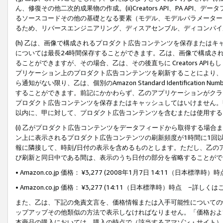
ん、修復その他二次的成果物の作成。(ii)Creators API、PA 
るソースコードその他の基礎となる要素（モデル、モデルパラメーター
るため、リバースエンジニアリング、ディスアセンブル、ディコンパイ
(h) 乙は、画像で構成されるプロダクト広告コンテンツを保存または
については最長24時間保存することができます。乙は、画像で構成さ
ることができますが、その場合、乙は、その後直ちに Creators AP
プリケーション上のプロダクト広告コンテンツを刷新することにより、
ら通知がない限り、乙は、個別のAmazon Standard Identification Nu
することができます。前記にかかわらず、乙のアプリケーションがクラ
プロダクト広告コンテンツを保存またはキャッシュしてはいけません。
以内に、甲に対して、プロダクト広告コンテンツを含むまたは使用する
(i) 乙がプロダクト広告コンテンツをデータフィードから取得する場合または
ン上に表示されるプロダクト広告コンテンツの刷新頻度が1時間に1回
報に隣接して、時刻/日付の表示を含めるものとします。ただし、乙の
び刷新と同日中である間は、表示のうち日付の部分を省略することがで
• Amazon.co.jp 価格： ¥3,277 (2008年1月7日 14:11（日本標準
• Amazon.co.jp 価格： ¥3,277 (14:11（日本標準時）時点 −詳しくは
また、乙は、下記の免責文言を、価格情報または入手可能性についての
ップアップその他類似の方法で表示しなければなりません。「価格およ
本商品の購入においては、購入の時点で（該当するアマゾン・サイト）