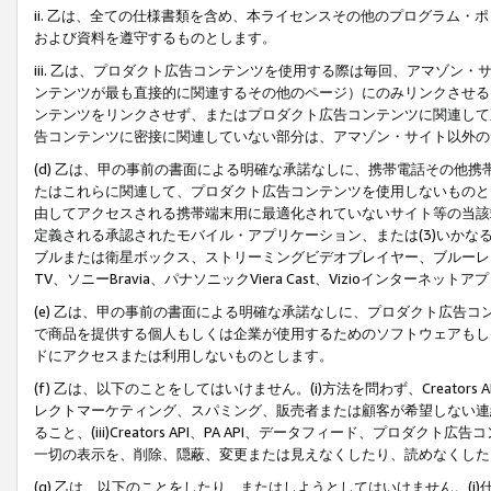
ii. 乙は、全ての仕様書類を含め、本ライセンスその他のプログラム
および資料を遵守するものとします。
iii. 乙は、プロダクト広告コンテンツを使用する際は毎回、アマゾ
ンテンツが最も直接的に関連するその他のページ）にのみリンクさせる
ンテンツをリンクさせず、またはプロダクト広告コンテンツに関連して
告コンテンツに密接に関連していない部分は、アマゾン・サイト以外の
(d) 乙は、甲の事前の書面による明確な承諾なしに、携帯電話その他
たはこれらに関連して、プロダクト広告コンテンツを使用しないものと
由してアクセスされる携帯端末用に最適化されていないサイト等の当該端
定義される承認されたモバイル・アプリケーション、または(3)いか
ブルまたは衛星ボックス、ストリーミングビデオプレイヤー、ブルーレイ
TV、ソニーBravia、パナソニックViera Cast、Vizioインター
(e) 乙は、甲の事前の書面による明確な承諾なしに、プロダクト広告
で商品を提供する個人もしくは企業が使用するためのソフトウェアもしくはその
ドにアクセスまたは利用しないものとします。
(f) 乙は、以下のことをしてはいけません。(i)方法を問わず、Creator
レクトマーケティング、スパミング、販売者または顧客が希望しない連
ること、(iii)Creators API、PA API、データフィード、プ
一切の表示を、削除、隠蔽、変更または見えなくしたり、読めなくした
(g) 乙は、以下のことをしたり、またはしようとしてはいけません。(