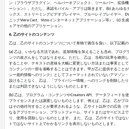
ン（ブラウザプラグイン、ヘルパーオブジェクト、ツールバー、拡張機
ーション）。ただし、承認モバイル・アプリは除きます。(b) あらゆ
ックス、ストリーミングビデオプレイヤー、ブルーレイプレイヤー、DVDプ
ニックViera Cast、Vizioインターネットアプリケーション等）。(
ェアその他のアプリケーション。
6. 乙のサイトのコンテンツ
乙は、乙のサイトのコンテンツについて単独で責任を負い、以下記載の
(a) 乙は、いかなる方法であれ、追加情報を加えることも含め、プロ
ンツの改ざんをしてはなりません。ただし、乙は、当初の比率を維持し
することや、テキストの意味を大幅に変更しない方法または事実として
コンテンツの一部を省略することはできます。甲が乙に提供することが
シー規約情報へのリンク）としてフォーマットされていないアマゾン・
設けることなく、乙は、「プライバシー情報」へのリンクを削除したり
または判読できないようにしないものとします。
(b) 乙は、プログラム・コンテンツやCreators API、データフ
ブライセンスまたは譲渡しないものとします。例えば、乙は、乙がプロ
はその他付与することが要求されるような、乙サイト以外での広告（サ
なるアプリケーション、プラットフォーム、サイトまたはサービス上で
り、使用を奨励しないものとします。 また、乙は、乙のサイトではな
トではないサイト上でかかるリンクを表示しないものとします。