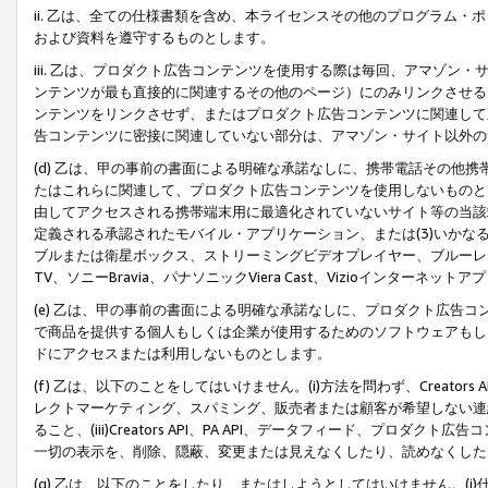
ii. 乙は、全ての仕様書類を含め、本ライセンスその他のプログラム
および資料を遵守するものとします。
iii. 乙は、プロダクト広告コンテンツを使用する際は毎回、アマゾ
ンテンツが最も直接的に関連するその他のページ）にのみリンクさせる
ンテンツをリンクさせず、またはプロダクト広告コンテンツに関連して
告コンテンツに密接に関連していない部分は、アマゾン・サイト以外の
(d) 乙は、甲の事前の書面による明確な承諾なしに、携帯電話その他
たはこれらに関連して、プロダクト広告コンテンツを使用しないものと
由してアクセスされる携帯端末用に最適化されていないサイト等の当該端
定義される承認されたモバイル・アプリケーション、または(3)いか
ブルまたは衛星ボックス、ストリーミングビデオプレイヤー、ブルーレイ
TV、ソニーBravia、パナソニックViera Cast、Vizioインター
(e) 乙は、甲の事前の書面による明確な承諾なしに、プロダクト広告
で商品を提供する個人もしくは企業が使用するためのソフトウェアもしくはその
ドにアクセスまたは利用しないものとします。
(f) 乙は、以下のことをしてはいけません。(i)方法を問わず、Creator
レクトマーケティング、スパミング、販売者または顧客が希望しない連
ること、(iii)Creators API、PA API、データフィード、プ
一切の表示を、削除、隠蔽、変更または見えなくしたり、読めなくした
(g) 乙は、以下のことをしたり、またはしようとしてはいけません。(