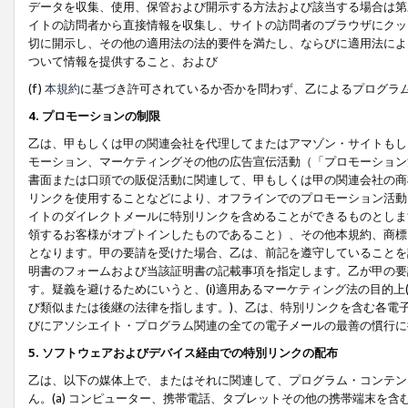
データを収集、使用、保管および開示する方法および該当する場合は第
イトの訪問者から直接情報を収集し、サイトの訪問者のブラウザにクッ
切に開示し、その他の適用法の法的要件を満たし、ならびに適用法によ
ついて情報を提供すること、および
(f)
本規約
に基づき許可されているか否かを問わず、乙によるプログラ
4. プロモーションの制限
乙は、甲もしくは甲の関連会社を代理してまたはアマゾン・サイトもし
モーション、マーケティングその他の広告宣伝活動（「プロモーション
書面または口頭での販促活動に関連して、甲もしくは甲の関連会社の商
リンクを使用することなどにより、オフラインでのプロモーション活動
イトのダイレクトメールに特別リンクを含めることができるものとしま
領するお客様がオプトインしたものであること）、その他本規約、商標
となります。甲の要請を受けた場合、乙は、前記を遵守していることを
明書のフォームおよび当該証明書の記載事項を指定します。乙が甲の要
す。疑義を避けるためにいうと、(i)適用あるマーケティング法の目的上(例
び類似または後継の法律を指します。)、乙は、特別リンクを含む各電子
びにアソシエイト・プログラム関連の全ての電子メールの最善の慣行に
5. ソフトウェアおよびデバイス経由での特別リンクの配布
乙は、以下の媒体上で、またはそれに関連して、プログラム・コンテン
ん。(a) コンピューター、携帯電話、タブレットその他の携帯端末を