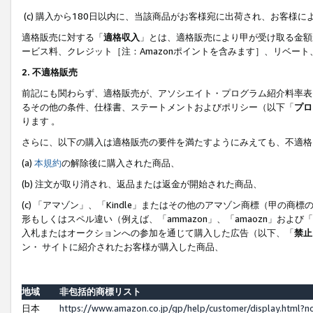
(c) 購入から180日以内に、当該商品がお客様宛に出荷され、お客
適格販売に対する「
適格収入
」とは、適格販売により甲が受け取る金額
ービス料、クレジット［注：Amazonポイントを含みます］、リベー
2. 不適格販売
前記にも関わらず、適格販売が、アソシエイト・プログラム紹介料率表
るその他の条件、仕様書、ステートメントおよびポリシー（以下「
プロ
ります 。
さらに、以下の購入は適格販売の要件を満たすようにみえても、不適格
(a)
本規約
の解除後に購入された商品、
(b) 注文が取り消され、返品または返金が開始された商品、
(c) 「アマゾン」、「Kindle」またはその他のアマゾン商標（甲
形もしくはスペル違い（例えば、「ammazon」、「amaozn」およ
入札またはオークションへの参加を通じて購入した広告（以下、「
禁止
ン・ サイトに紹介されたお客様が購入した商品、
地域
非包括的商標リスト
日本
https://www.amazon.co.jp/gp/help/customer/display.html