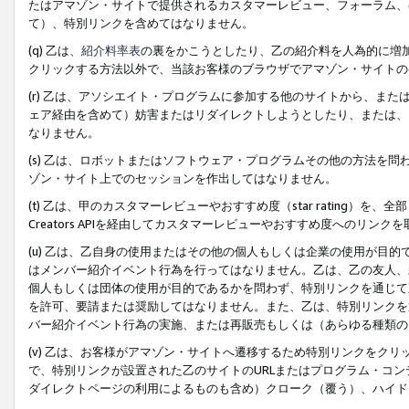
たはアマゾン・サイトで提供されるカスタマーレビュー、フォーラム、
て）、特別リンクを含めてはなりません。
(q) 乙は、
紹介料率表
の裏をかこうとしたり、乙の紹介料を人為的に増
クリックする方法以外で、当該お客様のブラウザでアマゾン・サイトの
(r) 乙は、アソシエイト・プログラムに参加する他のサイトから、ま
ェア経由を含めて）妨害またはリダイレクトしようとしたり、または、
なりません。
(s) 乙は、ロボットまたはソフトウェア・プログラムその他の方法を
ゾン・サイト上でのセッションを作出してはなりません。
(t) 乙は、甲のカスタマーレビューやおすすめ度（star rating
Creators APIを経由してカスタマーレビューやおすすめ度へのリンク
(u) 乙は、乙自身の使用またはその他の個人もしくは企業の使用が目
はメンバー紹介イベント行為を行ってはなりません。乙は、乙の友人、
個人もしくは団体の使用が目的であるかを問わず、特別リンクを通じて
を許可、要請または奨励してはなりません。また、乙は、特別リンクを
バー紹介イベント行為の実施、または再販売もしくは（あらゆる種類の
(v) 乙は、お客様がアマゾン・サイトへ遷移するため特別リンクをク
で、特別リンクが設置された乙のサイトのURLまたはプログラム・コ
ダイレクトページの利用によるものも含め）クローク（覆う）、ハイド