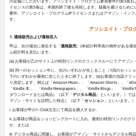
の定義にしたがいます。アソシエイト・プログラム参加要件の第3条お
イセンスの第3条は、本規約終了後も存続します。疑義を避けるためにい
要件、アソシエイト・プログラムIPライセンスまたはアマゾン・イン
す。
アソシエイト・プログ
1. 適格販売および適格収入
甲は、次の場合に発生する「
適格販売
」(本紹介料率表の例外がある場
ム紹介料を支払います。
(a) お客様が乙のサイト上の特別リンクのクリックスルーにてアマゾン
(b) 同一のセッション中に、次のいずれかが生じること（1回のセッ
下のいずれかが最初に生じたときに終了します。(x)お客様の当該クリッ
り決定します。例えば「Amazon Music」、「Amazon Shorts」、「eDo
「Kindle 本」、「Kindle Newspapers」、 「Kindle Blogs」、「
ダウンロードまたは商品）（以下「
デジタル商品
」といいます。）では
マゾン・サイトを訪問した時点）（以下「
セッション
」といいます。）
i. お客様が甲の1-Click注文にて商品を購入するか、
ii. お客様が商品をショッピングカートに入れ、最初の特別リンクの
か、または
iii. デジタル商品に関連し、お客様がアマゾン・サイトからデジタ