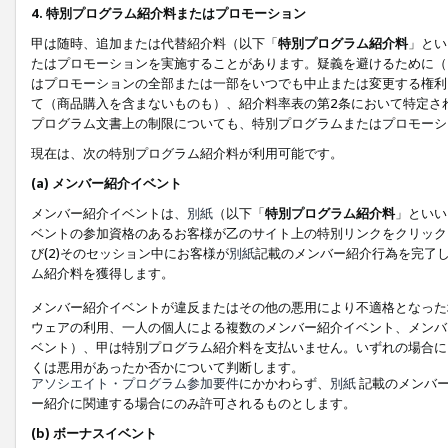
4. 特別プログラム紹介料またはプロモーション
甲は随時、追加または代替紹介料（以下「
特別プログラム紹介料
」とい
たはプロモーションを実施することがあります。疑義を避けるために（
はプロモーションの全部または一部をいつでも中止または変更する権利
て（商品購入を含まないものも）、紹介料率表の第2条において特定さ
プログラム文書上の制限についても、特別プログラムまたはプロモーシ
現在は、次の特別プログラム紹介料が利用可能です。
(a) メンバー紹介イベント
メンバー紹介イベントは、
別紙
（以下「
特別プログラム紹介料
」といい
ベントの参加資格のあるお客様が乙のサイト上の特別リンクをクリック
び(2)そのセッション中にお客様が
別紙
記載のメンバー紹介行為を完了
ム紹介料を獲得します。
メンバー紹介イベントが違反またはその他の悪用により不適格となった
ウェアの利用、一人の個人による複数のメンバー紹介イベント、メンバ
ベント）、甲は特別プログラム紹介料を支払いません。いずれの場合に
くは悪用があったか否かについて判断します。
アソシエイト・プログラム参加要件
にかかわらず、
別紙
記載のメンバー
ー紹介に関連する場合にのみ許可されるものとします。
(b) ボーナスイベント