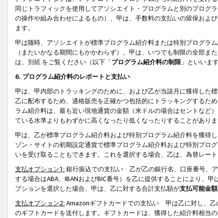
同じトラフィックを使用してアソシエイト・プログラムと別のプログラ
の操作や組み合わせによるもの）、甲は、手数料の支払いの留保および
ます。
甲は随時、アソシエイトが標準プログラム紹介料または特別プログラム
（またいかなる期間にもかかわらず）、甲は、いつでも制限の全部また
は、
別紙
をご覧ください（以下「
プログラム紹介料の制限
」といいま
6. プログラム紹介料のレポートと支払い
甲は、甲内部のトラッキングのために、および乙が当該月に獲得した標
乙に配布するため、適格販売を正確かつ包括的にトラッキングするため
ラム紹介料は、最も近い現地通貨の金額（米ドルの場合はセントなど）
ている水準よりもわずかに高くなったり低くなったりすることがありま
甲は、乙が標準プログラム紹介料および特別プログラム紹介料を獲得し
ゾン・サイトの初期設定通貨で標準プログラム紹介料および特別プログ
いを受け取ることもできます。これを選択する場合、乙は、為替レート
支払オプション1:
銀行振込での支払い 乙が乙の銀行名、口座番号、ア
する場合はABA、IBANおよびBIC番号）を乙に提供することにより
プションを選択した場合、甲は、乙に対する合計支払額が
支払可能金額
支払オプション2:
Amazonギフトカードでの支払い 甲は乙に対し、
のギフトカードを送付します。ギフトカードは、獲得した紹介料相当の