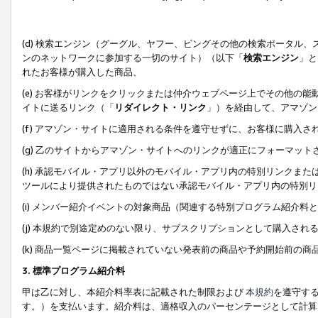
(d) 検索エンジン（グーグル、ヤフー、ビングその他の検索ポータル
ンのネットワークに参加する一切のサイト）（以下「
検索エンジン
」と
れたお客様が購入した商品、
(e) お客様がリンクをクリックまたは仲介ウェブページ上でその他の
イトに送るリンク（「
リダイレクト・リンク
」）を経由して、アマゾン
(f) アマゾン・サイトに適用される条件を遵守せずに、お客様に購入さ
(g) 乙のサイトからアマゾン・サイトへのリンクが適正にフォーマッ
(h) 承認モバイル・アプリ以外のモバイル・アプリ内の特別リンクまたはC
ツールにより提供されたものではない承認モバイル・アプリ内の特別リ
(i) メンバー紹介イベントの対象商品（関連する特別プログラム紹介料と
(j) 本規約で別途定めのない限り、サブスクリプションとして購入され
(k) 商品一覧ページに掲載されていない発表前の商品や予約開始前の商
3. 標準プログラム紹介料
甲は乙に対し、本紹介料率表に記載された制限および
本規約
を遵守す
す。）を支払います。紹介料は、適格収入のパーセンテージとして計算