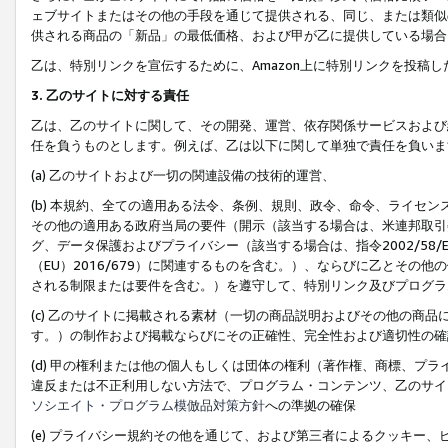
ェブサイトまたはその他の手段を通じて提供される、同じ、または類似
供される商品の「新品」の最低価格、および甲が乙に提供している場合
乙は、特別リンクを宣伝するために、Amazon上に特別リンクを投稿し
3. 乙のサイトに対する責任
乙は、乙のサイトに関して、その開発、運営、依存関係サービスおよび
任を負うものとします。例えば、乙は以下に関して単独で責任を負いま
(a) 乙のサイトおよび一切の関連設備の技術的運営、
(b) 本規約、全ての適用ある法令、条例、規則、政令、命令、ライセ
その他の適用ある政府当局の要件（開示（該当する場合は、米連邦取引
グ、データ保護およびプライバシー（該当する場合は、指令2002/58
（EU）2016/679）に関連するものを含む。）、ならびに乙とそ
される制限または要件を含む。）を遵守して、特別リンク及びプログラ
(c) 乙のサイトに掲載される素材（一切の商品説明およびその他の商
す。）の制作および掲載ならびにその正確性、完全性および適切性の確
(d) 甲の権利または他の個人もしくは団体の権利（著作権、商標、プ
違反または不正利用しない方法で、プログラム・コンテンツ、乙のサイ
ソシエイト・プログラム模倣品対策方針
への準拠の確保
(e) プライバシー規約その他を通じて、および第三者によるクッキー