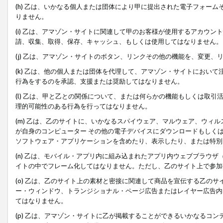
(h) 乙は、いかなる個人または団体により甲に提出された電子フォー
りません。
(i) 乙は、アマゾン・サイトに関連して甲のお客様が使用するアカウ
請、収集、取得、保存、キャッシュ、もしくは使用してはなりません。
(j) 乙は、アマゾン・サイトのボタン、リンクその他の機能を、変更
(k) 乙は、他の個人または団体を代理して、アマゾン・サイトにおい
行為をするのを承認、支援または奨励してはなりません。
(l) 乙は、甲と乙との関係について、または何らかの機能もしくは取
理的可能性のある行為を行ってはなりません。
(m) 乙は、乙のサイトに、いかなるスパイウェア、マルウェア、ウィ
が自身のコンピューター その他の電子デバイスにダウンロードもしく
ソフトウェア・アプリケーションを含めたり、表示したり、または特別
(n) 乙は、モバイル・アプリ内に組み込まれたアプリ内ウェブブラウザ
イトの中でフレーム化してはなりません。ただし、乙のサイト上で参加
(o) 乙は、乙のサイト上の素材と密接に関連して商品を宣伝する乙の
ー・ウィンドウ、トランジショナル・ページ広告またはレイヤー広告内
てはなりません。
(p) 乙は、アマゾン・サイトに乙が掲載することができるいかなるコ