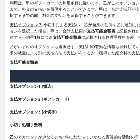
利用は、甲のギフトカードの利用条件に従います。乙がこのオプション
まで、料金の支払いを留保することができます。甲は、合計支払額が支
択するまでの間、料金の支払いを留保することができます。
支払オプション 3:
小切手による支払い 乙が自身の住所を乙に通知し
ョンを選択した場合、甲は、合計支払額が
支払可能金額表
に記載された
付する小切手1枚につき
支払可能金額表
に記載される処理手数料を差し
乙がいずれのオプションも選択せず、支払用の有効な情報も登録してい
甲の裁量により別の支払方法で支払いをするか、獲得した紹介料の支払
支払可能金額表
支払オプション1 (振込)
支払オプション2 (ギフトカード)
支払オプション3 (小切手)
小切手処理手数料
乙のアカウントが少なくとも1年にわたっていかなる実質的な活動を行