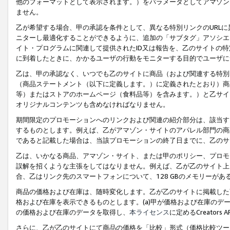
他のフォーマットとして表示されます。）をパラメータとしてアマゾン
ません。
乙が希望する場合、甲の承認を条件として、異なる特別リンクのURL
ニターし最適化することができるように、追加の「サブタグ」アソシエ
イト・プログラムに関連して提供されたID又は報告を、乙のサイトの
に到着したときに、かかるユーザの行動をモニターする目的でユーザに
乙は、甲の承認なく、いつでも乙のサイトに商品（および関連する特別
（商品ステートメント（以下に定義します。）に定義されたとおり）商
等）またはストアのホームページ（食料品等）を含みます。）と乙サイ
オリジナルコンテンツも含めなければなりません。
期間限定のプロモーションへのリンクおよび関連の紹介部分は、該当す
するものとします。例えば、乙がアマゾン・サイトのアパレル部門の商
であると記載した場合は、当該プロモーションの終了日までに、乙のサ
乙は、いかなる商品、アマゾン・サイト、または甲のポリシー、プロモ
誤解を招くような主張をしてはなりません。例えば、乙が乙のサイト上に
合、乙はリンク先のスマートフォンについて、128 GBのメモリーが
商品の価格および在庫は、随時変化します。乙が乙のサイトに掲載した
格および在庫を表示できるものとします。(a)甲が価格および在庫のデータを
の価格および在庫のデータを取得し、
本ライセンス
に定めるCreator
さらに、乙が乙のサイトにて商品の価格を「比較」形式（価格比較ツー