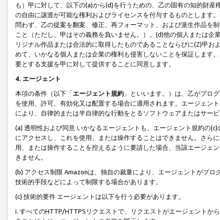
も）甲に対して、以下の(a)から(d)を行うための、乙の固有の知的
の自由に譲渡が可能な権利およびライセンスを付与するものとします。(
問わず、乙の提案を翻案、修正、再フォーマット、および派生作品を制
こと（ただし、甲はその義務を負いません。）。(d)他の個人または企
リジナル作品または合法的に取得したものであることならびに(Z)甲
めて、いかなる個人または企業の権利も侵害しないことを保証します。
要とする支援を甲に対して提供することに同意します。
4. エージェント
本項の条件（以下「
エージェント規約
」といいます。）は、乙がプログ
を使用、許可、有効化又は配置する場合に適用されます。エージェント
により、自律的または半自律的な行動をとるソフトウェアまたはサービ
(a) 透明性および同意 いかなるエージェントも、エージェント規約の
にアクセスし、これを使用、または操作することはできません。さらに、
用、または操作することを控えるように要請した場合、当該エージェン
きません。
(b) アクセス制限 Amazonは、独自の裁量により、エージェント
技術的手段などによって制限する場合があります。
(c) 技術的要件 エージェントは以下を行う必要があります。
i. すべてのHTTP/HTTPSリクエストで、リクエストがエージェ