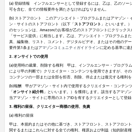
(a) 登録情報 インフルエンサーとして登録するには、乙は、乙のソ
可を含む、全ての情報要件を満たさなければなりません。
(b) ストアフロント このアソシエイト・プログラムまたはアマゾン
ン・サイトのストアフロント（以下「
ストアフロント
」といいます。）
のセッションは、Amazonのお客様が乙のストアフロントにクリック
「サービス提供」に相当します。乙は、アソシエイト・プログラムまた
真、編集物、リスト、コメント、デジタルビデオ、またはその他のデー
要件第1条または
アマゾンコミュニティガイドライン
に定める基準に違
2.
オンサイトでの使用
(a)使用時の裁量、削除する権利 甲は、インフルエンサー・プログラ
により甲の判断で）クリエイター・コンテンツを使用できますが、その
コンテンツの一部または全部を拒否、削除、停止または復元する権利を
(b)報酬 甲がアマゾン・サイト内で使用するクリエイター・コンテン
「
オンサイト紹介料
」といいます。）を獲得します。該当するアマゾン
当アマゾン・サイトに専用のストアIDを有するクリエイターとして登
3.
権利の留保、クリエイター商標の使用、免責
(a) 権利の留保
甲は、本規約またはその他に基づき、ストアフロント、ストアフロント
関するまたはこれらに対する全ての権利、権原および利益（知的財産権