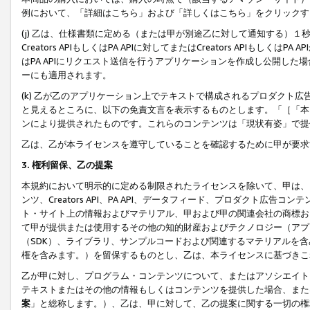
例において、「詳細はこちら」および「詳しくはこちら」をクリックす
(j) 乙は、仕様書類に定める（または甲が別途乙に対して通知する）
Creators APIもしくはPA APIに対してまたはCreators APIもしく
はPA APIにリクエスト送信を行うアプリケーションを作成し公開し
ーにも適用されます。
(k) 乙が乙のアプリケーション上でテキストで構成されるプロダクト
と見えるところに、以下の免責文言を表示するものとします。「［「本
ンにより提供されたものです。これらのコンテンツは「現状有姿」で提
乙は、乙が本ライセンスを遵守していることを確認するために甲が要求
3. 権利留保、乙の提案
本規約において明示的に定める制限されたライセンスを除いて、甲は、
ンツ、Creators API、PA API、データフィード、プロダクト
ト・サイト上の情報およびマテリアル、甲および甲の関連会社の商標お
て甲が提供または使用するその他の知的財産およびテクノロジー（アプ
（SDK）、ライブラリ、サンプルコードおよび関連するマテリアルを
権を含みます。）を留保するものとし、乙は、本ライセンスに基づきこ
乙が甲に対し、プログラム・コンテンツについて、またはアソシエイト
テキストまたはその他の情報もしくはコンテンツを提供した場合、また
案
」と総称します。）、乙は、甲に対して、乙の提案に関する一切の権