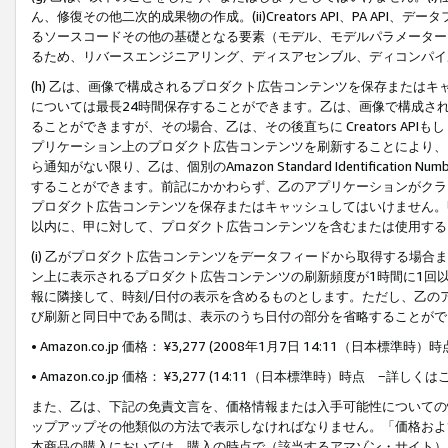
ん、修復その他二次的成果物の作成。(ii)Creators API、PA 
るソースコードその他の基礎となる要素（モデル、モデルパラメーター
るため、リバースエンジニアリング、ディスアセンブル、ディコンパイ
(h) 乙は、画像で構成されるプロダクト広告コンテンツを保存または
については最長24時間保存することができます。乙は、画像で構成さ
ることができますが、その場合、乙は、その後直ちに Creators AP
プリケーション上のプロダクト広告コンテンツを刷新することにより、
ら通知がない限り、乙は、個別のAmazon Standard Identification Nu
することができます。前記にかかわらず、乙のアプリケーションがクラ
プロダクト広告コンテンツを保存またはキャッシュしてはいけません。
以内に、甲に対して、プロダクト広告コンテンツを含むまたは使用する
(i) 乙がプロダクト広告コンテンツをデータフィードから取得する場合または
ン上に表示されるプロダクト広告コンテンツの刷新頻度が1時間に1回
報に隣接して、時刻/日付の表示を含めるものとします。ただし、乙の
び刷新と同日中である間は、表示のうち日付の部分を省略することがで
• Amazon.co.jp 価格： ¥3,277 (2008年1月7日 14:11（日本標準
• Amazon.co.jp 価格： ¥3,277 (14:11（日本標準時）時点 −詳しくは
また、乙は、下記の免責文言を、価格情報または入手可能性についての
ップアップその他類似の方法で表示しなければなりません。「価格およ
本商品の購入においては、購入の時点で（該当するアマゾン・サイト）