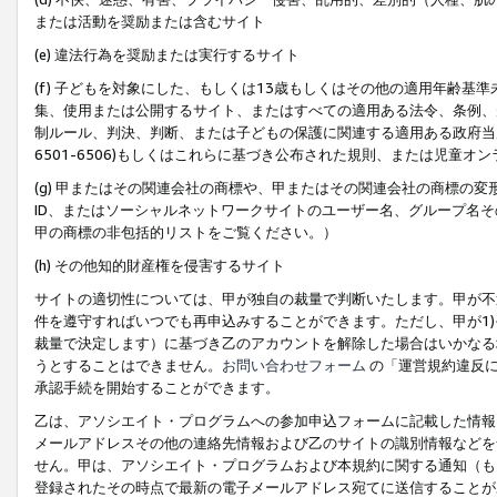
または活動を奨励または含むサイト
(e) 違法行為を奨励または実行するサイト
(f) 子どもを対象にした、もしくは13歳もしくはその他の適用年齢
集、使用または公開するサイト、またはすべての適用ある法令、条例、
制ルール、判決、判断、または子どもの保護に関連する適用ある政府当局の要
6501-6506)もしくはこれらに基づき公布された規則、または児童オ
(g) 甲またはその関連会社の商標や、甲またはその関連会社の商標の
ID、またはソーシャルネットワークサイトのユーザー名、グループ名
甲の商標の非包括的リストをご覧ください。）
(h) その他知的財産権を侵害するサイト
サイトの適切性については、甲が独自の裁量で判断いたします。甲が不
件を遵守すればいつでも再申込みすることができます。ただし、甲が1)
裁量で決定します）に基づき乙のアカウントを解除した場合はいかなる
うとすることはできません。
お問い合わせフォーム
の「運営規約違反に
承認手続を開始することができます。
乙は、アソシエイト・プログラムへの参加申込フォームに記載した情報
メールアドレスその他の連絡先情報および乙のサイトの識別情報などを
せん。甲は、アソシエイト・プログラムおよび本規約に関する通知（も
登録されたその時点で最新の電子メールアドレス宛てに送信することが