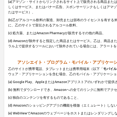
(a)アマゾン・サイトからリンクされるサイト上で販売される商品またはサ
しくはサービス、またはバナー広告、スポンサーリンクもしくはアマゾ
たはサービス）、
(b)乙がアルコール飲料の製造、卸売または頒布のライセンスを有す
に、乙のサイトで宣伝されるアルコール飲料、
(c) 処方薬、またはAmazon Pharmacyが販売するその他の商品、
(d) Amazonが除外すると指定した商品またはサービス。乙は、商品また
ラル上で提供するツールにおいて除外されている場合には、アラートを
アソシエイト・プログラム・モバイル・アプリケー
乙のサイトが携帯電話、タブレットまたは携帯用端末（以下「
モバイル
ウェア・アプリケーションを含む場合、乙のモバイル・アプリケーショ
(a) Google Play、AppleまたはAmazonアプリストアのいずれかで
(b) 無料でダウンロードでき、Amazonへの全てのリンクに無料でアク
(c) 独自のコンテンツを有するものであること、
(d) Amazonのショッピングアプリの機能を模倣（エミュレート）しな
(e) WebViewでAmazonのウェブページをホストまたはレンダリング