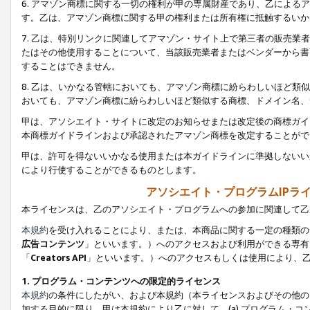
6. アマゾン商標に関する一切の権利が甲の専属財産であり、乙によ
す。乙は、アマゾン商標に関する甲の権利または所有権に抵触するいか
7. 乙は、特別リンクに関連してアマゾン・サイト上で第三者の販売
たはその他使用することについて、当該販売業者またはベンダーから書
することはできません。
8. 乙は、いかなる管轄においても、アマゾン商標に紛らわしいほど
おいても、アマゾン商標に紛らわしいほど類似する商標、ドメイン名、
甲は、アソシエイト・サイトに改定のお知らせまたは改定後の商標ガイ
本商標ガイドラインおよび承認されたアマゾン商標を改定することがで
甲は、許可を得ないいかなる使用または本ガイドラインに準拠しないい
により行使することができるものとします。
アソシエイト・プログラムIPラ
本ライセンスは、乙のアソシエイト・プログラムへの参加に関連して乙
本規約
を受け入れることにより、または、本商品に関する一定の種類の
広告コンテンツ
」といいます。）へのアクセスおよび利用ができる専有
「
Creators API
」といいます。）へのアクセスもしくは使用により、
1. プログラム・コンテンツへの限定的ライセンス
本規約
の条件にしたがい、および本規約（本ライセンスおよびその他の
加する目的に限り、甲は本規約により乙に対して、(a) プログラム・コ