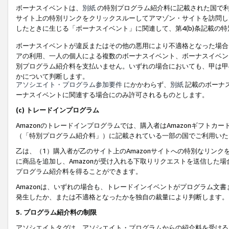
ボーナスイベントは、
別紙
の特別プログラム紹介料に記載された国で利
サイト上の特別リンクをクリックスルーしてアマゾン・サイトを訪問した
したときに生じる「ボーナスイベント」に関連して、第4(b)条記載の
ボーナスイベントが違反またはその他の悪用により不適格となった場合
アの利用、一人の個人による複数のボーナスイベント、ボーナスイベン
別プログラム紹介料を支払いません。いずれの場合においても、甲は甲
かについて判断します。
アソシエイト・プログラム参加要件
にかかわらず、
別紙
記載のボーナ
ーナスイベントに関連する場合にのみ許可されるものとします。
(c) トレードインプログラム
Amazonのトレードインプログラムでは、購入者はAmazonギフト
（「特別プログラム紹介料」）に記載されている一部の国でご利用いた
乙は、（1）購入者が乙のサイト上のAmazonサイトへの特別なリン
に商品を追加し、Amazonが受け入れる下取りリクエストを送信した場
プログラム紹介料を得ることができます。
Amazonは、いずれの場合も、トレードインイベントがプログラム文書
発生したか、または不適格となったかを独自の裁量により判断します。
5. プログラム紹介料の制限
アソシエイトタグは、アソシエイト・プログラムからの紹介料を受ける