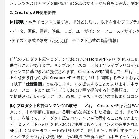
ンテンツおよびアマゾン商標の全部を乙のサイトから直ちに除去、削除
2. Creators API使用要件
(a) 説明：
本ライセンスに基づき、甲は乙に対し、以下を含むプログラ
•データ、画像、音声、映像、ロゴ、ユーザインターフェースデザイン
•テキスト形式の素材（たとえば、テキスト形式の商品情報）
前記のプロダクト広告コンテンツおよびCreators APIへのアクセスに
供することがあります。サンプルソースコードおよびライブラリはそれ
イセンスに基づき乙に提供されます。Creators APIに関連して
上の必要条件ならびにCreators APIの適切な利用に関連するテ
（以下「
仕様書類
」と総称します。）を提供することがあります。本ラ
ルソースコードまたはライブラリおよび甲が提供する仕様書類は、「プ
で提供されたいかなるデータ、画像、テキストその他の情報またはコン
(b) プロダクト広告コンテンツの取得
乙は、Creators APIま
きます。甲が事前に書面による明示的な承認をした場合、乙は、甲がCreator
す。）を通じて、プロダクト広告コンテンツを取得することもできます
データフィードへのアクセスおよび使用にも本ライセンスが適用されます。乙は
APIもしくはデータフィードの仕様を変更、廃止または再発行することがで
ドへのアクセスおよび使用が、その時点で最新の要件（本ライセンスお