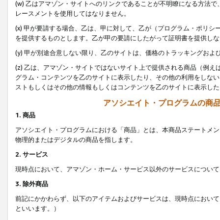
(w) 乙はアマゾン・サイトへのリンクであることが不明瞭になる方法
レースメントを使用してはなりません。
(x) 甲が要請する場合、乙は、甲に対して、乙が（プログラム・ポリ
を提供するものとします。乙が甲の要請にしたがって証明書を提供しな
(y) 甲が別途合意しない限り、乙のサイトは、価格のトラッキングお
(z) 乙は、アマゾン・サイトではないサイト上で提供される商品（例
グラム・コンテンツを乙のサイトに表示したり、その他の利用をしない
ストもしくはその他の情報もしくはコンテンツを乙のサイトに表示した
アソシエイト・プログラムの商
1. 商品
アソシエイト・プログラムにおける「商品」とは、本商品ステートメン
物理的またはデジタルの商品を指します。
2. サービス
現時点において、アマゾン・ホーム・サービス以外のサービスについて
3. 除外商品
前記にかかわらず、以下のアイテムおよびサービスは、現時点において
といいます。）