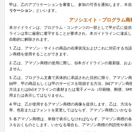
甲は、乙のアプリケーションを審査し、参加の可否を通知します。
本規
リケーション
」といいます。
アソシエイト・プログラム商
本ガイドラインは、プログラム・コンテンツの一部として甲が乙に提供
ラインは常に厳密に遵守することが要求され、本ガイドラインに違反し
自動的に解除されます。
1. 乙は、アマゾン・サイトの商品の在庫状況およびこれに対応する
ン商標を使用することができます。
2. 乙は、アマゾン商標の使用に際し、(i)本ガイドラインの最新版、およ
ません。
3. 乙は、プログラム文書で具体的に承認された目的に限り、アマゾン
(ii)甲、甲の商品もしくは甲のサービスを毀損する方法、(iii)アマ
方法または(iv)オフラインの素材または電子メール（印刷物、郵便、S
用または表示してはなりません。
4. 甲は、乙が使用するアマゾン商標の画像を提供します。乙は、方
率、色彩またはフォントを変更してはならず、アマゾン商標にいかなる
5. 各アマゾン商標は、単独で表示しなければならず、アマゾン商標
スをおくものとします。いかなる場合も、アマゾン商標の判読性や表示