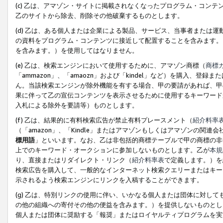
(c) 乙は、アマゾン・サイトに掲載されなくなったプログラム・コン
乙のサイトから除去、削除その他破棄するものとします。
(d) 乙は、ある個人または企業による製品、サービス、当事者または
の資料をプログラム・コンテンツに接近して配置することを含みます。
を含みます。）を使用してはなりません。
(e) 乙は、検索エンジンにおいて使用するために、アマゾン商標（
商標
「ammazon」、「amaozn」および「kindel」など）を購入
ん。当該検索エンジンが除外機能を有する場合、甲の要請があれば、甲
果に伴って乙の宣伝コンテンツを表示させるために使用するキーワード
入札による除外を要請等）ものとします。
(f) 乙は、結果的に有料検索広告が禁止有料プレースメント（
紹介料率
（「amazon」、「Kindle」またはアマゾンもしくはアマゾンの
標用語
」といいます。なお、乙は非包括的商標テーブルで甲の商標の非
上でのキーワード・オークションに参加しないものとします。乙が
本規
り、直接またはリダイレクト・リンク（
紹介料率表
で定義します。）を
検索広告を購入して、一般的なインターネット検索クエリーまたはキー
示されるよう検索エンジンにリンクを入稿することができます。
(g) 乙は、特別リンクの使用に伴い、いかなる個人または団体に対し
の他の組織への寄付その他の便益を含みます。）を提供しないものとし
個人または団体に奨励する「報奨」またはロイヤルティプログラムを実