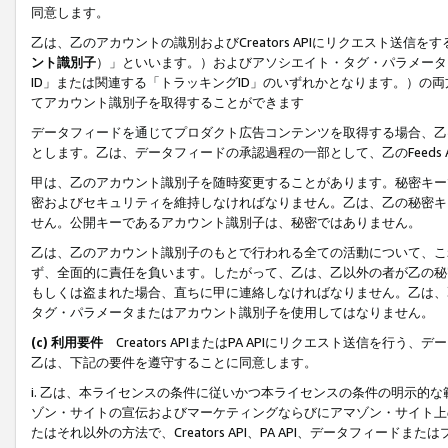
同意します。
乙は、乙のアカウントの識別およびCreators APIにリクエスト送
ント識別子
）」といいます。）およびアソシエイト・タグ・パラメータ（
ID」または関連する「トラッキングID」のいずれかとなります。）の両方
てアカウント識別子を取得することができます
データフィードを通じてプロダクト広告コンテンツを取得する場合、乙は、Cre
とします。乙は、データフィードの承認過程の一部として、乙のFeeds
甲は、乙のアカウント識別子を随時変更することがあります。秘密キー
密およびセキュリティを維持しなければなりません。乙は、乙の秘密キ
せん。公開キーであるアカウント識別子は、秘密ではありません。
乙は、乙のアカウント識別子のもとで行われる全ての活動について、こ
ず、全面的に責任を負います。したがって、乙は、乙以外の者が乙の秘
もしくは盗まれた場合、直ちに甲に連絡しなければなりません。乙は、
タグ・パラメータまたはアカウント識別子を使用してはなりません。
(c) 利用要件
Creators APIまたはPA APIにリクエスト送信を
乙は、下記の要件を遵守することに同意します。
i. 乙は、本ライセンスの条件に従いかつ本ライセンスの条件の明示的
ゾン・サイトの宣伝およびマーケティングならびにアマゾン・サイト上
たはそれ以外の方法で、Creators API、PA API、データフィー