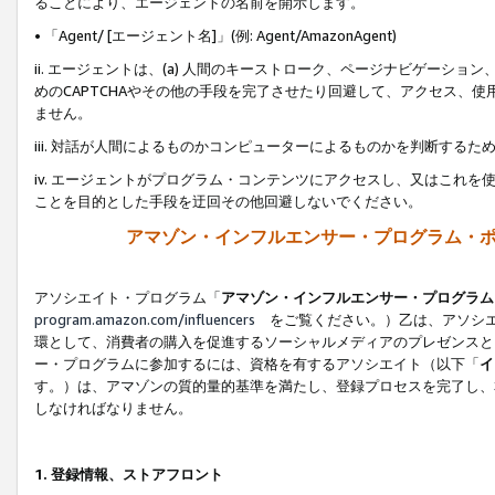
ることにより、エージェントの名前を開示します。
• 「Agent/ [エージェント名]」(例: Agent/AmazonAgent)
ii. エージェントは、(a) 人間のキーストローク、ページナビゲーシ
めのCAPTCHAやその他の手段を完了させたり回避して、アクセス、
ません。
iii. 対話が人間によるものかコンピューターによるものかを判断する
iv. エージェントがプログラム・コンテンツにアクセスし、又はこれ
ことを目的とした手段を迂回その他回避しないでください。
アマゾン・インフルエンサー・プログラム・
アソシエイト・プログラム「
アマゾン・インフルエンサー・プログラム
program.amazon.com/influencers
をご覧ください。）乙は、アソシエ
環として、消費者の購入を促進するソーシャルメディアのプレゼンスと
ー・プログラムに参加するには、資格を有するアソシエイト（以下「
イ
す。）は、アマゾンの質的量的基準を満たし、登録プロセスを完了し、
しなければなりません。
1.
登録情報、ストアフロント