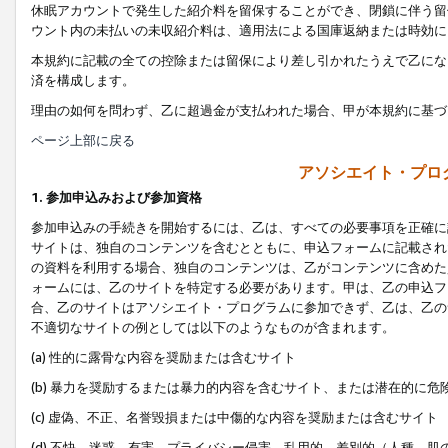
休眠アカウントで発生した紹介料を留保することができ、閉鎖に伴う留
ウント内の未払いの未収紹介料は、適用法による国庫返納または時効に
本規約に記載の全ての控除または留保により差し引かれたうえで乙にな
済を構成します。
理由の如何を問わず、乙に超過金が支払われた場合、甲が本規約に基づ
ページ上部に戻る
アソシエイト・プロ
1. 参加申込みおよび参加資格
参加申込みの手続きを開始するには、乙は、すべての必要事項を正確に
サイトは、独自のコンテンツを含むとともに、申込フォームに記載され
の資料を利用する場合、独自のコンテンツは、乙がコンテンツに含めた
ォームには、乙のサイトを特定する必要があります。甲は、乙の申込フ
合、乙のサイトはアソシエイト・プログラムに参加できず、乙は、乙の
不適切なサイトの例としては以下のようなものが含まれます。
(a) 性的に露骨な内容を奨励または含むサイト
(b) 暴力を奨励するまたは暴力的内容を含むサイト、または潜在的に
(c) 虚偽、不正、名誉毀損または中傷的な内容を奨励または含むサイト
(d) 不快、迷惑、有害、プライバシー侵害、乱用的、差別的（人種、