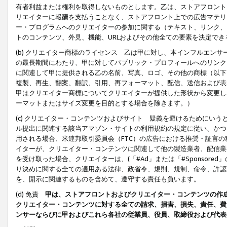
有者利益または権利を取得しないものとします。乙は、ストアフロントに
リエイターに報酬を支払うことなく、ストアフロント上での広告マテリア
ー・プログラムへのクリエイターの参加に関する（テキスト、リンク、
トのコンテンツ、外見、機能、URLおよびその他全ての要素を決定で
(b) クリエイター商標のライセンス 乙は甲に対し、本インフルエン
の最長期間にわたり、甲に対してパブリック・プロフィールへのリンク
に関連して甲に提供される乙の名前、写真、ロゴ、その他の商標（以下
複製、再生、翻案、翻訳、引用、再フォーマット、配信、送信および表
甲はクリエイター商標についてクリエイターが提供した形状から変更し
ーマットまたはサイズ変更を目的とする場合を除きます。）
(c) クリエイター・コンテンツおよびサイト 疑義を避けるためにい
ル提出に関連する該当アマゾン・サイトの利用規約の規定に従い、かつ、
用される場合、米連邦取引委員会（FTC）の広告における推奨・証言
イターが、クリエイター・コンテンツに関連して他の製造業者、配信業
を受け取った場合、クリエイターは、(「#Ad」または「#Sponsor
り決めに関する全ての適用ある法律、政省令、規則、規制、命令、許認
を、開示に関連するものを含めて、遵守する責任も負います。
(d) 免責
甲は、ストアフロントおよびクリエイター・コンテンツの作
クリエイター・コンテンツに対する全ての請求、損害、損失、責任、費
ンサーならびに甲およびこれら各社の従業員、役員、取締役および代表