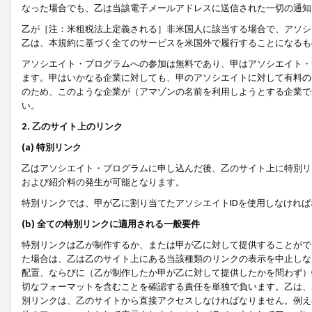
なった場合でも、乙は当該電子メールアドレスに送信された一切の通知
乙が［注：米租税法上定義される］非米国人に該当する場合で、アソシ
乙は、本規約に基づく全てのサービスを米国外で履行することになるも
アソシエイト・プログラムへの参加は無料であり、甲はアソシエイト・
ます。甲はいかなる企業に対しても、甲のアソシエイトに対して有料の
のため、このような企業が（アマゾンの名前を利用しようとする企業で
い。
2. 乙のサイト上のリンク
(a) 特別リンク
乙はアソシエイト・プログラムに申し込んだ後、乙のサイト上に特別リ
および紹介料の発生が可能となります。
特別リンクでは、甲が乙に割り当てたアソシエイトIDを使用しなけれ
(b) 全ての特別リンクに適用される一般要件
特別リンクは乙が制作するか、または甲が乙に対して提供することがで
た場合は、乙は乙のサイト上にある当該種類のリンクの表示を中止しな
配置、ならびに（乙が制作したか甲が乙に対して提供したかを問わず）
切なフォーマットを含むことを確認する責任を単独で負います。乙は、
別リンクは、乙のサイトから直接アクセスしなければなりません。例えば、