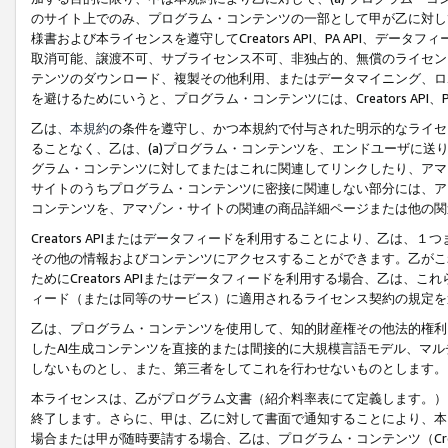
のサイト上でのみ、プログラム・コンテンツの一部として甲が乙に対し
様書および本ライセンスを遵守してCreators API、PA API、
取消可能、譲渡不可、サブライセンス不可、非独占的、無償のライセン
テンツのダウンロード、複製その他利用、またはデータマイニング、ロ
を避けるためにいうと、プログラム・コンテンツには、Creators AP
乙は、
本規約
の条件を遵守し、かつ本規約で付与された明示的なライセ
ることなく、乙は、(a)プログラム・コンテンツを、エンドユーザに
グラム・コンテンツに対してまたはこれに関連してリンクしたり、アマ
サイトのうちプログラム・コンテンツに密接に関連しない部分には、ア
コンテンツを、アマゾン・サイトの関連の商品詳細ページまたは他の関
Creators APIまたはデータフィードを利用することにより、乙は、
その他の情報およびコンテンツにアクセスすることができます。乙がこ
ためにCreators APIまたはデータフィードを利用する場合、乙は、こ
ィード（または同等のサービス）に適用されるライセンス契約の規定を
乙は、プログラム・コンテンツを使用して、知的財産権その他法的権利
したAI生成コンテンツを直接的または間接的に大規模言語モデル、マ
しないものとし、また、第三者をしてこれを行わせないものとします。
本ライセンスは、乙がプログラム文書（紹介料率表にて定義します。）
終了します。さらに、甲は、乙に対して書面で通知することにより、本
場合または甲が随時要請する場合、乙は、プログラム・コンテンツ（Cre