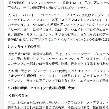
(a) 登録情報 インフルエンサーとして登録するには、乙は、乙のソ
可を含む、全ての情報要件を満たさなければなりません。
(b) ストアフロント このアソシエイト・プログラムまたはアマゾン
ン・サイトのストアフロント（以下「
ストアフロント
」といいます。）
のセッションは、Amazonのお客様が乙のストアフロントにクリック
「サービス提供」に相当します。乙は、アソシエイト・プログラムまた
真、編集物、リスト、コメント、デジタルビデオ、またはその他のデー
要件第1条または
アマゾンコミュニティガイドライン
に定める基準に違
2.
オンサイトでの使用
(a)使用時の裁量、削除する権利 甲は、インフルエンサー・プログラ
により甲の判断で）クリエイター・コンテンツを使用できますが、その
コンテンツの一部または全部を拒否、削除、停止または復元する権利を
(b)報酬 甲がアマゾン・サイト内で使用するクリエイター・コンテン
「
オンサイト紹介料
」といいます。）を獲得します。該当するアマゾン
当アマゾン・サイトに専用のストアIDを有するクリエイターとして登
3.
権利の留保、クリエイター商標の使用、免責
(a) 権利の留保
甲は、本規約またはその他に基づき、ストアフロント、ストアフロント
関するまたはこれらに対する全ての権利、権原および利益（知的財産権