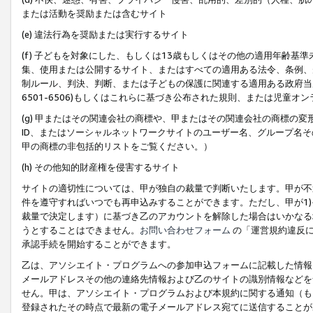
または活動を奨励または含むサイト
(e) 違法行為を奨励または実行するサイト
(f) 子どもを対象にした、もしくは13歳もしくはその他の適用年齢
集、使用または公開するサイト、またはすべての適用ある法令、条例、
制ルール、判決、判断、または子どもの保護に関連する適用ある政府当局の要
6501-6506)もしくはこれらに基づき公布された規則、または児童オ
(g) 甲またはその関連会社の商標や、甲またはその関連会社の商標の
ID、またはソーシャルネットワークサイトのユーザー名、グループ名
甲の商標の非包括的リストをご覧ください。）
(h) その他知的財産権を侵害するサイト
サイトの適切性については、甲が独自の裁量で判断いたします。甲が不
件を遵守すればいつでも再申込みすることができます。ただし、甲が1)
裁量で決定します）に基づき乙のアカウントを解除した場合はいかなる
うとすることはできません。
お問い合わせフォーム
の「運営規約違反に
承認手続を開始することができます。
乙は、アソシエイト・プログラムへの参加申込フォームに記載した情報
メールアドレスその他の連絡先情報および乙のサイトの識別情報などを
せん。甲は、アソシエイト・プログラムおよび本規約に関する通知（も
登録されたその時点で最新の電子メールアドレス宛てに送信することが