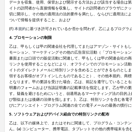
データを収集、使用、保管および開示する方法および該当する場合は第
イトの訪問者から直接情報を収集し、サイトの訪問者のブラウザにクッ
切に開示し、その他の適用法の法的要件を満たし、ならびに適用法によ
ついて情報を提供すること、および
(f)
本規約
に基づき許可されているか否かを問わず、乙によるプログラ
4. プロモーションの制限
乙は、甲もしくは甲の関連会社を代理してまたはアマゾン・サイトもし
モーション、マーケティングその他の広告宣伝活動（「プロモーション
書面または口頭での販促活動に関連して、甲もしくは甲の関連会社の商
リンクを使用することなどにより、オフラインでのプロモーション活動
イトのダイレクトメールに特別リンクを含めることができるものとしま
領するお客様がオプトインしたものであること）、その他本規約、商標
となります。甲の要請を受けた場合、乙は、前記を遵守していることを
明書のフォームおよび当該証明書の記載事項を指定します。乙が甲の要
す。疑義を避けるためにいうと、(i)適用あるマーケティング法の目的上(例
び類似または後継の法律を指します。)、乙は、特別リンクを含む各電子
びにアソシエイト・プログラム関連の全ての電子メールの最善の慣行に
5. ソフトウェアおよびデバイス経由での特別リンクの配布
乙は、以下の媒体上で、またはそれに関連して、プログラム・コンテン
ん。(a) コンピューター、携帯電話、タブレットその他の携帯端末を