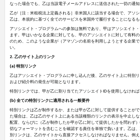
なった場合でも、乙は当該電子メールアドレスに送信された一切の通知
乙が［注：米租税法上定義される］非米国人に該当する場合で、アソシ
乙は、本規約に基づく全てのサービスを米国外で履行することになるも
アソシエイト・プログラムへの参加は無料であり、甲はアソシエイト・
ます。甲はいかなる企業に対しても、甲のアソシエイトに対して有料の
のため、このような企業が（アマゾンの名前を利用しようとする企業で
い。
2. 乙のサイト上のリンク
(a) 特別リンク
乙はアソシエイト・プログラムに申し込んだ後、乙のサイト上に特別リ
および紹介料の発生が可能となります。
特別リンクでは、甲が乙に割り当てたアソシエイトIDを使用しなけれ
(b) 全ての特別リンクに適用される一般要件
特別リンクは乙が制作するか、または甲が乙に対して提供することがで
た場合は、乙は乙のサイト上にある当該種類のリンクの表示を中止しな
配置、ならびに（乙が制作したか甲が乙に対して提供したかを問わず）
切なフォーマットを含むことを確認する責任を単独で負います。乙は、
別リンクは、乙のサイトから直接アクセスしなければなりません。例えば、