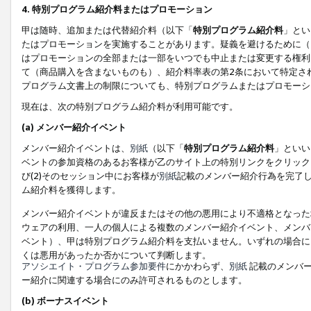
4. 特別プログラム紹介料またはプロモーション
甲は随時、追加または代替紹介料（以下「
特別プログラム紹介料
」とい
たはプロモーションを実施することがあります。疑義を避けるために（
はプロモーションの全部または一部をいつでも中止または変更する権利
て（商品購入を含まないものも）、紹介料率表の第2条において特定さ
プログラム文書上の制限についても、特別プログラムまたはプロモーシ
現在は、次の特別プログラム紹介料が利用可能です。
(a) メンバー紹介イベント
メンバー紹介イベントは、
別紙
（以下「
特別プログラム紹介料
」といい
ベントの参加資格のあるお客様が乙のサイト上の特別リンクをクリック
び(2)そのセッション中にお客様が
別紙
記載のメンバー紹介行為を完了
ム紹介料を獲得します。
メンバー紹介イベントが違反またはその他の悪用により不適格となった
ウェアの利用、一人の個人による複数のメンバー紹介イベント、メンバ
ベント）、甲は特別プログラム紹介料を支払いません。いずれの場合に
くは悪用があったか否かについて判断します。
アソシエイト・プログラム参加要件
にかかわらず、
別紙
記載のメンバー
ー紹介に関連する場合にのみ許可されるものとします。
(b) ボーナスイベント