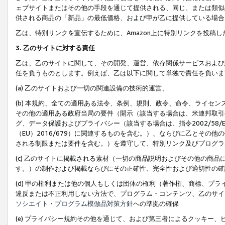
ェブサイトまたはその他の手段を通じて提供される、同じ、または類似
供される商品の「新品」の最低価格、および甲が乙に提供している場合
乙は、特別リンクを宣伝するために、Amazon上に特別リンクを投稿し
3. 乙のサイトに対する責任
乙は、乙のサイトに関して、その開発、運営、依存関係サービスおよび
任を負うものとします。例えば、乙は以下に関して単独で責任を負いま
(a) 乙のサイトおよび一切の関連設備の技術的運営、
(b) 本規約、全ての適用ある法令、条例、規則、政令、命令、ライセ
その他の適用ある政府当局の要件（開示（該当する場合は、米連邦取引
グ、データ保護およびプライバシー（該当する場合は、指令2002/58
（EU）2016/679）に関連するものを含む。）、ならびに乙とそ
される制限または要件を含む。）を遵守して、特別リンク及びプログラ
(c) 乙のサイトに掲載される素材（一切の商品説明およびその他の商
す。）の制作および掲載ならびにその正確性、完全性および適切性の確
(d) 甲の権利または他の個人もしくは団体の権利（著作権、商標、プ
違反または不正利用しない方法で、プログラム・コンテンツ、乙のサイ
ソシエイト・プログラム模倣品対策方針
への準拠の確保
(e) プライバシー規約その他を通じて、および第三者によるクッキー