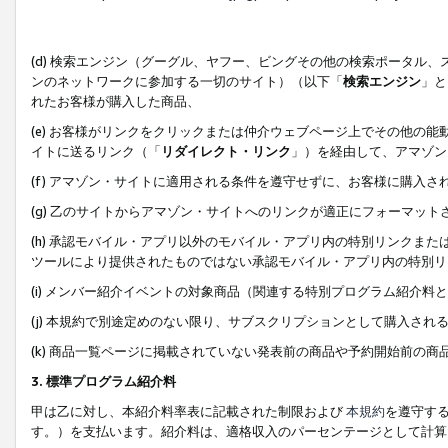
(d) 検索エンジン（グーグル、ヤフー、ビングその他の検索ポータル
ンのネットワークに参加する一切のサイト）（以下「
検索エンジン
」と
れたお客様が購入した商品、
(e) お客様がリンクをクリックまたは仲介ウェブページ上でその他の
イトに送るリンク（「
リダイレクト・リンク
」）を経由して、アマゾン
(f) アマゾン・サイトに適用される条件を遵守せずに、お客様に購入さ
(g) 乙のサイトからアマゾン・サイトへのリンクが適正にフォーマッ
(h) 承認モバイル・アプリ以外のモバイル・アプリ内の特別リンクまたはC
ツールにより提供されたものではない承認モバイル・アプリ内の特別リ
(i) メンバー紹介イベントの対象商品（関連する特別プログラム紹介料と
(j) 本規約で別途定めのない限り、サブスクリプションとして購入され
(k) 商品一覧ページに掲載されていない発表前の商品や予約開始前の商
3. 標準プログラム紹介料
甲は乙に対し、本紹介料率表に記載された制限および
本規約
を遵守す
す。）を支払います。紹介料は、適格収入のパーセンテージとして計算