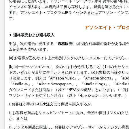
の定義にしたがいます。アソシエイト・プログラム参加要件の第3条お
イセンスの第3条は、本規約終了後も存続します。疑義を避けるためにい
要件、アソシエイト・プログラムIPライセンスまたはアマゾン・イン
す。
アソシエイト・プログ
1. 適格販売および適格収入
甲は、次の場合に発生する「
適格販売
」(本紹介料率表の例外がある場
ム紹介料を支払います。
(a) お客様が乙のサイト上の特別リンクのクリックスルーにてアマゾン
(b) 同一のセッション中に、次のいずれかが生じること（1回のセッ
下のいずれかが最初に生じたときに終了します。(x)お客様の当該クリッ
り決定します。例えば「Amazon Music」、「Amazon Shorts」、「eDo
「Kindle 本」、「Kindle Newspapers」、 「Kindle Blogs」、「
ダウンロードまたは商品）（以下「
デジタル商品
」といいます。）では
マゾン・サイトを訪問した時点）（以下「
セッション
」といいます。）
i. お客様が甲の1-Click注文にて商品を購入するか、
ii. お客様が商品をショッピングカートに入れ、最初の特別リンクの
か、または
iii. デジタル商品に関連し、お客様がアマゾン・サイトからデジタ