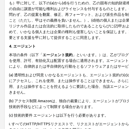
も）甲に対して、以下の(a)から(d)を行うための、乙の固有の知的
の自由に譲渡が可能な権利およびライセンスを付与するものとします。(
問わず、乙の提案を翻案、修正、再フォーマット、および派生作品を制
こと（ただし、甲はその義務を負いません。）。(d)他の個人または企
リジナル作品または合法的に取得したものであることならびに(Z)甲
めて、いかなる個人または企業の権利も侵害しないことを保証します。
要とする支援を甲に対して提供することに同意します。
4. エージェント
本項の条件（以下「
エージェント規約
」といいます。）は、乙がプログ
を使用、許可、有効化又は配置する場合に適用されます。エージェント
により、自律的または半自律的な行動をとるソフトウェアまたはサービ
(a) 透明性および同意 いかなるエージェントも、エージェント規約の
にアクセスし、これを使用、または操作することはできません。さらに、
用、または操作することを控えるように要請した場合、当該エージェン
きません。
(b) アクセス制限 Amazonは、独自の裁量により、エージェント
技術的手段などによって制限する場合があります。
(c) 技術的要件 エージェントは以下を行う必要があります。
i. すべてのHTTP/HTTPSリクエストで、リクエストがエージェ