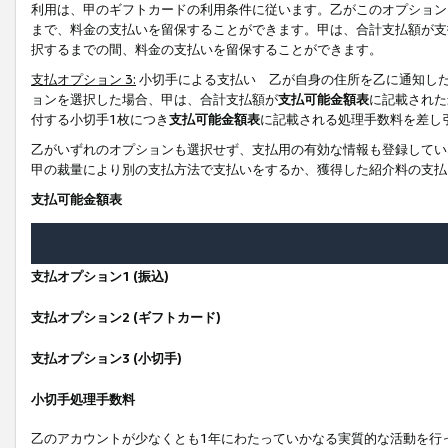
利用は、甲のギフトカードの利用条件に従います。乙がこのオプション
まで、料金の支払いを留保することができます。甲は、合計支払額が支
択するまでの間、料金の支払いを留保することができます。
支払オプション 3:
小切手による支払い 乙が自身の住所を乙に通知し
ョンを選択した場合、甲は、合計支払額が
支払可能金額表
に記載された
付する小切手1枚につき
支払可能金額表
に記載される処理手数料を差し
乙がいずれのオプションも選択せず、支払用の有効な情報も登録してい
甲の裁量により別の支払方法で支払いをするか、獲得した紹介料の支払
支払可能金額表
支払オプション1 (振込)
支払オプション2 (ギフトカード)
支払オプション3 (小切手)
小切手処理手数料
乙のアカウントが少なくとも1年にわたっていかなる実質的な活動を行