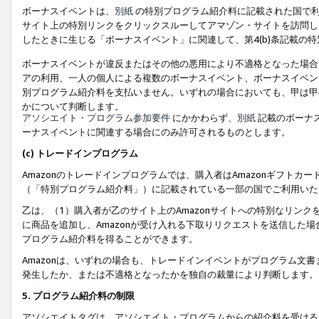
ボーナスイベントは、
別紙
の特別プログラム紹介料に記載された国で利
サイト上の特別リンクをクリックスルーしてアマゾン・サイトを訪問した
したときに生じる「ボーナスイベント」に関連して、第4(b)条記載の
ボーナスイベントが違反またはその他の悪用により不適格となった場合
アの利用、一人の個人による複数のボーナスイベント、ボーナスイベン
別プログラム紹介料を支払いません。いずれの場合においても、甲は甲
かについて判断します。
アソシエイト・プログラム参加要件
にかかわらず、
別紙
記載のボーナ
ーナスイベントに関連する場合にのみ許可されるものとします。
(c) トレードインプログラム
Amazonのトレードインプログラムでは、購入者はAmazonギフト
（「特別プログラム紹介料」）に記載されている一部の国でご利用いた
乙は、（1）購入者が乙のサイト上のAmazonサイトへの特別なリン
に商品を追加し、Amazonが受け入れる下取りリクエストを送信した場
プログラム紹介料を得ることができます。
Amazonは、いずれの場合も、トレードインイベントがプログラム文書
発生したか、または不適格となったかを独自の裁量により判断します。
5. プログラム紹介料の制限
アソシエイトタグは、アソシエイト・プログラムからの紹介料を受ける