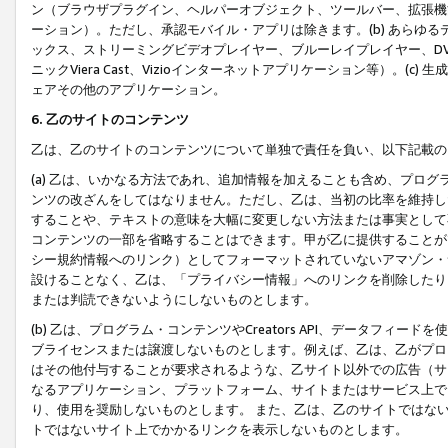
ン（ブラウザプラグイン、ヘルパーオブジェクト、ツールバー、拡張機
ーション）。ただし、承認モバイル・アプリは除きます。(b) あらゆ
ックス、ストリーミングビデオプレイヤー、ブルーレイプレイヤー、DVDプ
ニックViera Cast、Vizioインターネットアプリケーション等）。(
ェアその他のアプリケーション。
6. 乙のサイトのコンテンツ
乙は、乙のサイトのコンテンツについて単独で責任を負い、以下記載の
(a) 乙は、いかなる方法であれ、追加情報を加えることも含め、プロ
ンツの改ざんをしてはなりません。ただし、乙は、当初の比率を維持し
することや、テキストの意味を大幅に変更しない方法または事実として
コンテンツの一部を省略することはできます。甲が乙に提供することが
シー規約情報へのリンク）としてフォーマットされていないアマゾン・
設けることなく、乙は、「プライバシー情報」へのリンクを削除したり
または判読できないようにしないものとします。
(b) 乙は、プログラム・コンテンツやCreators API、データフ
ブライセンスまたは譲渡しないものとします。例えば、乙は、乙がプロ
はその他付与することが要求されるような、乙サイト以外での広告（サ
なるアプリケーション、プラットフォーム、サイトまたはサービス上で
り、使用を奨励しないものとします。 また、乙は、乙のサイトではな
トではないサイト上でかかるリンクを表示しないものとします。