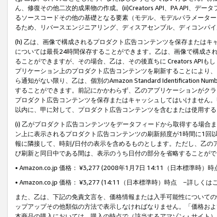
ん、修復その他二次的成果物の作成。(ii)Creators API、PA 
るソースコードその他の基礎となる要素（モデル、モデルパラメーター
るため、リバースエンジニアリング、ディスアセンブル、ディコンパイ
(h) 乙は、画像で構成されるプロダクト広告コンテンツを保存または
については最長24時間保存することができます。乙は、画像で構成さ
ることができますが、その場合、乙は、その後直ちに Creators AP
プリケーション上のプロダクト広告コンテンツを刷新することにより、
ら通知がない限り、乙は、個別のAmazon Standard Identification Nu
することができます。前記にかかわらず、乙のアプリケーションがクラ
プロダクト広告コンテンツを保存またはキャッシュしてはいけません。
以内に、甲に対して、プロダクト広告コンテンツを含むまたは使用する
(i) 乙がプロダクト広告コンテンツをデータフィードから取得する場合または
ン上に表示されるプロダクト広告コンテンツの刷新頻度が1時間に1回
報に隣接して、時刻/日付の表示を含めるものとします。ただし、乙の
び刷新と同日中である間は、表示のうち日付の部分を省略することがで
• Amazon.co.jp 価格： ¥3,277 (2008年1月7日 14:11（日本標準
• Amazon.co.jp 価格： ¥3,277 (14:11（日本標準時）時点 −詳しくは
また、乙は、下記の免責文言を、価格情報または入手可能性についての
ップアップその他類似の方法で表示しなければなりません。「価格およ
本商品の購入においては、購入の時点で（該当するアマゾン・サイト）