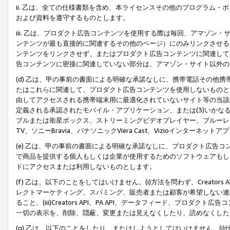
ii. 乙は、全ての仕様書類を含め、本ライセンスその他のプログラム
および資料を遵守するものとします。
iii. 乙は、プロダクト広告コンテンツを使用する際は毎回、アマゾ
ンテンツが最も直接的に関連するその他のページ）にのみリンクさせる
ンテンツをリンクさせず、またはプロダクト広告コンテンツに関連して
告コンテンツに密接に関連していない部分は、アマゾン・サイト以外の
(d) 乙は、甲の事前の書面による明確な承諾なしに、携帯電話その他
たはこれらに関連して、プロダクト広告コンテンツを使用しないものと
由してアクセスされる携帯端末用に最適化されていないサイト等の当該端
定義される承認されたモバイル・アプリケーション、または(3)いか
ブルまたは衛星ボックス、ストリーミングビデオプレイヤー、ブルーレイ
TV、ソニーBravia、パナソニックViera Cast、Vizioインター
(e) 乙は、甲の事前の書面による明確な承諾なしに、プロダクト広告
で商品を提供する個人もしくは企業が使用するためのソフトウェアもしくはその
ドにアクセスまたは利用しないものとします。
(f) 乙は、以下のことをしてはいけません。(i)方法を問わず、Creator
レクトマーケティング、スパミング、販売者または顧客が希望しない連
ること、(iii)Creators API、PA API、データフィード、プ
一切の表示を、削除、隠蔽、変更または見えなくしたり、読めなくした
(g) 乙は、以下のことをしたり、またはしようとしてはいけません。(