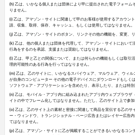
(h) 乙は、いかなる個人または団体により甲に提出された電子フォー
りません。
(i) 乙は、アマゾン・サイトに関連して甲のお客様が使用するアカウ
請、収集、取得、保存、キャッシュ、もしくは使用してはなりません。
(j) 乙は、アマゾン・サイトのボタン、リンクその他の機能を、変更
(k) 乙は、他の個人または団体を代理して、アマゾン・サイトにおい
行為をするのを承認、支援または奨励してはなりません。
(l) 乙は、甲と乙との関係について、または何らかの機能もしくは取
理的可能性のある行為を行ってはなりません。
(m) 乙は、乙のサイトに、いかなるスパイウェア、マルウェア、ウィ
が自身のコンピューター その他の電子デバイスにダウンロードもしく
ソフトウェア・アプリケーションを含めたり、表示したり、または特別
(n) 乙は、モバイル・アプリ内に組み込まれたアプリ内ウェブブラウザ
イトの中でフレーム化してはなりません。ただし、乙のサイト上で参加
(o) 乙は、乙のサイト上の素材と密接に関連して商品を宣伝する乙の
ー・ウィンドウ、トランジショナル・ページ広告またはレイヤー広告内
てはなりません。
(p) 乙は、アマゾン・サイトに乙が掲載することができるいかなるコ