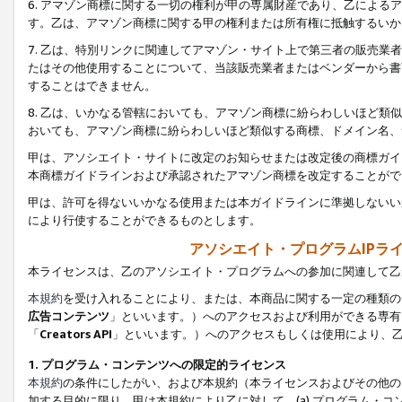
6. アマゾン商標に関する一切の権利が甲の専属財産であり、乙によ
す。乙は、アマゾン商標に関する甲の権利または所有権に抵触するいか
7. 乙は、特別リンクに関連してアマゾン・サイト上で第三者の販売
たはその他使用することについて、当該販売業者またはベンダーから書
することはできません。
8. 乙は、いかなる管轄においても、アマゾン商標に紛らわしいほど
おいても、アマゾン商標に紛らわしいほど類似する商標、ドメイン名、
甲は、アソシエイト・サイトに改定のお知らせまたは改定後の商標ガイ
本商標ガイドラインおよび承認されたアマゾン商標を改定することがで
甲は、許可を得ないいかなる使用または本ガイドラインに準拠しないい
により行使することができるものとします。
アソシエイト・プログラムIPラ
本ライセンスは、乙のアソシエイト・プログラムへの参加に関連して乙
本規約
を受け入れることにより、または、本商品に関する一定の種類の
広告コンテンツ
」といいます。）へのアクセスおよび利用ができる専有
「
Creators API
」といいます。）へのアクセスもしくは使用により、
1. プログラム・コンテンツへの限定的ライセンス
本規約
の条件にしたがい、および本規約（本ライセンスおよびその他の
加する目的に限り、甲は本規約により乙に対して、(a) プログラム・コ