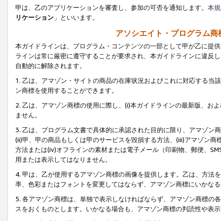
甲は、乙のアプリケーションを審査し、参加の可否を通知します。
本規
リケーション
」といいます。
アソシエイト・プログラム商
本ガイドラインは、プログラム・コンテンツの一部として甲が乙に提供
ラインは常に厳密に遵守することが要求され、本ガイドラインに違反し
自動的に解除されます。
1. 乙は、アマゾン・サイトの商品の在庫状況およびこれに対応する
ン商標を使用することができます。
2. 乙は、アマゾン商標の使用に際し、(i)本ガイドラインの最新版、およ
ません。
3. 乙は、プログラム文書で具体的に承認された目的に限り、アマゾン
(ii)甲、甲の商品もしくは甲のサービスを毀損する方法、(iii)アマ
方法または(iv)オフラインの素材または電子メール（印刷物、郵便、S
用または表示してはなりません。
4. 甲は、乙が使用するアマゾン商標の画像を提供します。乙は、方
率、色彩またはフォントを変更してはならず、アマゾン商標にいかなる
5. 各アマゾン商標は、単独で表示しなければならず、アマゾン商標
スをおくものとします。いかなる場合も、アマゾン商標の判読性や表示