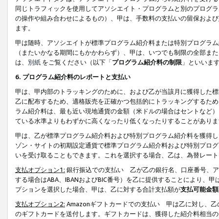
同じトラフィックを使用してアソシエイト・プログラムと別のプログラ
の操作や組み合わせによるもの）、甲は、手数料の支払いの留保および
ます。
甲は随時、アソシエイトが標準プログラム紹介料または特別プログラム
（またいかなる期間にもかかわらず）、甲は、いつでも制限の全部また
は、
別紙
をご覧ください（以下「
プログラム紹介料の制限
」といいま
6. プログラム紹介料のレポートと支払い
甲は、甲内部のトラッキングのために、および乙が当該月に獲得した標
乙に配布するため、適格販売を正確かつ包括的にトラッキングするため
ラム紹介料は、最も近い現地通貨の金額（米ドルの場合はセントなど）
ている水準よりもわずかに高くなったり低くなったりすることがありま
甲は、乙が標準プログラム紹介料および特別プログラム紹介料を獲得し
ゾン・サイトの初期設定通貨で標準プログラム紹介料および特別プログ
いを受け取ることもできます。これを選択する場合、乙は、為替レート
支払オプション1:
銀行振込での支払い 乙が乙の銀行名、口座番号、ア
する場合はABA、IBANおよびBIC番号）を乙に提供することにより
プションを選択した場合、甲は、乙に対する合計支払額が
支払可能金額
支払オプション2:
Amazonギフトカードでの支払い 甲は乙に対し、
のギフトカードを送付します。ギフトカードは、獲得した紹介料相当の