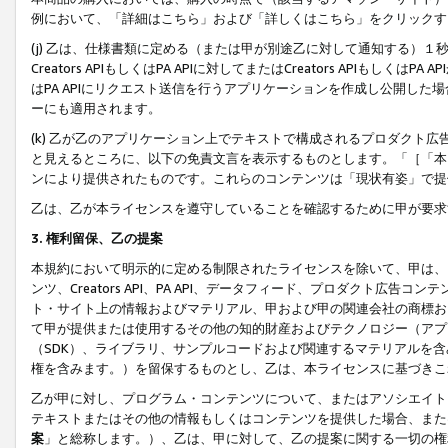
例において、「詳細はこちら」および「詳しくはこちら」をクリックす
(j) 乙は、仕様書類に定める（または甲が別途乙に対して通知する）
Creators APIもしくはPA APIに対してまたはCreators APIもしく
はPA APIにリクエスト送信を行うアプリケーションを作成し公開し
ーにも適用されます。
(k) 乙が乙のアプリケーション上でテキストで構成されるプロダクト
と見えるところに、以下の免責文言を表示するものとします。「［「本
ンにより提供されたものです。これらのコンテンツは「現状有姿」で提
乙は、乙が本ライセンスを遵守していることを確認するために甲が要求
3. 権利留保、乙の提案
本規約において明示的に定める制限されたライセンスを除いて、甲は、
ンツ、Creators API、PA API、データフィード、プロダクト
ト・サイト上の情報およびマテリアル、甲および甲の関連会社の商標お
て甲が提供または使用するその他の知的財産およびテクノロジー（アプ
（SDK）、ライブラリ、サンプルコードおよび関連するマテリアルを
権を含みます。）を留保するものとし、乙は、本ライセンスに基づきこ
乙が甲に対し、プログラム・コンテンツについて、またはアソシエイト
テキストまたはその他の情報もしくはコンテンツを提供した場合、また
案
」と総称します。）、乙は、甲に対して、乙の提案に関する一切の権