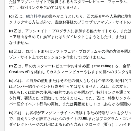
たはアマゾン・サイトで提供されるカスタマーレビュー、フォーラム、
て）、特別リンクを含めてはなりません。
(q) 乙は、
紹介料率表
の裏をかこうとしたり、乙の紹介料を人為的に増
クリックする方法以外で、当該お客様のブラウザでアマゾン・サイトの
(r) 乙は、アソシエイト・プログラムに参加する他のサイトから、ま
ェア経由を含めて）妨害またはリダイレクトしようとしたり、または、
なりません。
(s) 乙は、ロボットまたはソフトウェア・プログラムその他の方法を
ゾン・サイト上でのセッションを作出してはなりません。
(t) 乙は、甲のカスタマーレビューやおすすめ度（star rating
Creators APIを経由してカスタマーレビューやおすすめ度へのリンク
(u) 乙は、乙自身の使用またはその他の個人もしくは企業の使用が目
はメンバー紹介イベント行為を行ってはなりません。乙は、乙の友人、
個人もしくは団体の使用が目的であるかを問わず、特別リンクを通じて
を許可、要請または奨励してはなりません。また、乙は、特別リンクを
バー紹介イベント行為の実施、または再販売もしくは（あらゆる種類の
(v) 乙は、お客様がアマゾン・サイトへ遷移するため特別リンクをク
で、特別リンクが設置された乙のサイトのURLまたはプログラム・コ
ダイレクトページの利用によるものも含め）クローク（覆う）、ハイド