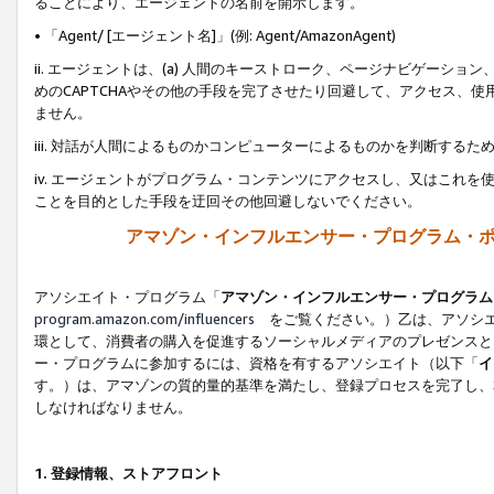
ることにより、エージェントの名前を開示します。
• 「Agent/ [エージェント名]」(例: Agent/AmazonAgent)
ii. エージェントは、(a) 人間のキーストローク、ページナビゲーシ
めのCAPTCHAやその他の手段を完了させたり回避して、アクセス、
ません。
iii. 対話が人間によるものかコンピューターによるものかを判断する
iv. エージェントがプログラム・コンテンツにアクセスし、又はこれ
ことを目的とした手段を迂回その他回避しないでください。
アマゾン・インフルエンサー・プログラム・
アソシエイト・プログラム「
アマゾン・インフルエンサー・プログラム
program.amazon.com/influencers
をご覧ください。）乙は、アソシエ
環として、消費者の購入を促進するソーシャルメディアのプレゼンスと
ー・プログラムに参加するには、資格を有するアソシエイト（以下「
イ
す。）は、アマゾンの質的量的基準を満たし、登録プロセスを完了し、
しなければなりません。
1.
登録情報、ストアフロント