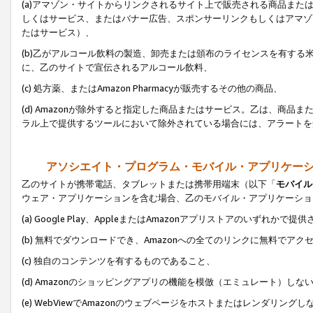
(a)アマゾン・サイトからリンクされるサイト上で販売される商品またはサ
しくはサービス、またはバナー広告、スポンサーリンクもしくはアマゾ
たはサービス）、
(b)乙がアルコール飲料の製造、卸売または頒布のライセンスを有す
に、乙のサイトで宣伝されるアルコール飲料、
(c) 処方薬、またはAmazon Pharmacyが販売するその他の商品、
(d) Amazonが除外すると指定した商品またはサービス。乙は、商品また
ラル上で提供するツールにおいて除外されている場合には、アラートを
アソシエイト・プログラム・モバイル・アプリケー
乙のサイトが携帯電話、タブレットまたは携帯用端末（以下「
モバイル
ウェア・アプリケーションを含む場合、乙のモバイル・アプリケーショ
(a) Google Play、AppleまたはAmazonアプリストアのいずれかで
(b) 無料でダウンロードでき、Amazonへの全てのリンクに無料でアク
(c) 独自のコンテンツを有するものであること、
(d) Amazonのショッピングアプリの機能を模倣（エミュレート）しな
(e) WebViewでAmazonのウェブページをホストまたはレンダリング