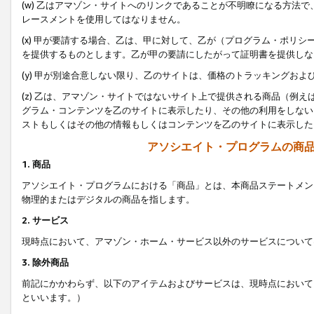
(w) 乙はアマゾン・サイトへのリンクであることが不明瞭になる方法
レースメントを使用してはなりません。
(x) 甲が要請する場合、乙は、甲に対して、乙が（プログラム・ポリ
を提供するものとします。乙が甲の要請にしたがって証明書を提供しな
(y) 甲が別途合意しない限り、乙のサイトは、価格のトラッキングお
(z) 乙は、アマゾン・サイトではないサイト上で提供される商品（例
グラム・コンテンツを乙のサイトに表示したり、その他の利用をしない
ストもしくはその他の情報もしくはコンテンツを乙のサイトに表示した
アソシエイト・プログラムの商
1. 商品
アソシエイト・プログラムにおける「商品」とは、本商品ステートメン
物理的またはデジタルの商品を指します。
2. サービス
現時点において、アマゾン・ホーム・サービス以外のサービスについて
3. 除外商品
前記にかかわらず、以下のアイテムおよびサービスは、現時点において
といいます。）