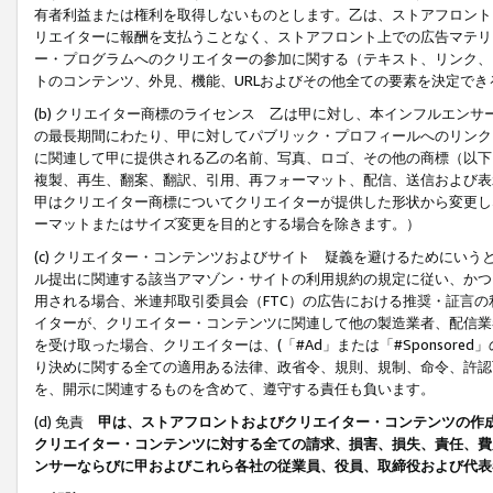
有者利益または権利を取得しないものとします。乙は、ストアフロントに
リエイターに報酬を支払うことなく、ストアフロント上での広告マテリア
ー・プログラムへのクリエイターの参加に関する（テキスト、リンク、
トのコンテンツ、外見、機能、URLおよびその他全ての要素を決定で
(b) クリエイター商標のライセンス 乙は甲に対し、本インフルエン
の最長期間にわたり、甲に対してパブリック・プロフィールへのリンク
に関連して甲に提供される乙の名前、写真、ロゴ、その他の商標（以下
複製、再生、翻案、翻訳、引用、再フォーマット、配信、送信および表
甲はクリエイター商標についてクリエイターが提供した形状から変更し
ーマットまたはサイズ変更を目的とする場合を除きます。）
(c) クリエイター・コンテンツおよびサイト 疑義を避けるためにい
ル提出に関連する該当アマゾン・サイトの利用規約の規定に従い、かつ、
用される場合、米連邦取引委員会（FTC）の広告における推奨・証言
イターが、クリエイター・コンテンツに関連して他の製造業者、配信業
を受け取った場合、クリエイターは、(「#Ad」または「#Sponsor
り決めに関する全ての適用ある法律、政省令、規則、規制、命令、許認
を、開示に関連するものを含めて、遵守する責任も負います。
(d) 免責
甲は、ストアフロントおよびクリエイター・コンテンツの作
クリエイター・コンテンツに対する全ての請求、損害、損失、責任、費
ンサーならびに甲およびこれら各社の従業員、役員、取締役および代表