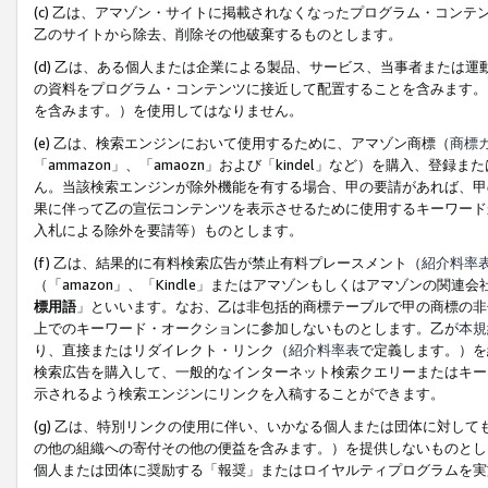
(c) 乙は、アマゾン・サイトに掲載されなくなったプログラム・コン
乙のサイトから除去、削除その他破棄するものとします。
(d) 乙は、ある個人または企業による製品、サービス、当事者または
の資料をプログラム・コンテンツに接近して配置することを含みます。
を含みます。）を使用してはなりません。
(e) 乙は、検索エンジンにおいて使用するために、アマゾン商標（
商標
「ammazon」、「amaozn」および「kindel」など）を購入
ん。当該検索エンジンが除外機能を有する場合、甲の要請があれば、甲
果に伴って乙の宣伝コンテンツを表示させるために使用するキーワード
入札による除外を要請等）ものとします。
(f) 乙は、結果的に有料検索広告が禁止有料プレースメント（
紹介料率
（「amazon」、「Kindle」またはアマゾンもしくはアマゾンの
標用語
」といいます。なお、乙は非包括的商標テーブルで甲の商標の非
上でのキーワード・オークションに参加しないものとします。乙が
本規
り、直接またはリダイレクト・リンク（
紹介料率表
で定義します。）を
検索広告を購入して、一般的なインターネット検索クエリーまたはキー
示されるよう検索エンジンにリンクを入稿することができます。
(g) 乙は、特別リンクの使用に伴い、いかなる個人または団体に対し
の他の組織への寄付その他の便益を含みます。）を提供しないものとし
個人または団体に奨励する「報奨」またはロイヤルティプログラムを実