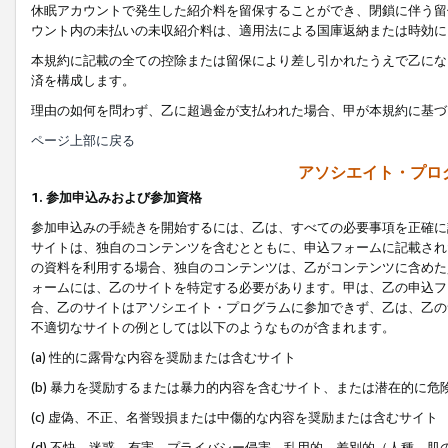
休眠アカウントで発生した紹介料を留保することができ、閉鎖に伴う留
ウント内の未払いの未収紹介料は、適用法による国庫返納または時効に
本規約に記載の全ての控除または留保により差し引かれたうえで乙にな
済を構成します。
理由の如何を問わず、乙に超過金が支払われた場合、甲が本規約に基づ
ページ上部に戻る
アソシエイト・プロ
1. 参加申込みおよび参加資格
参加申込みの手続きを開始するには、乙は、すべての必要事項を正確に
サイトは、独自のコンテンツを含むとともに、申込フォームに記載され
の資料を利用する場合、独自のコンテンツは、乙がコンテンツに含めた
ォームには、乙のサイトを特定する必要があります。甲は、乙の申込フ
合、乙のサイトはアソシエイト・プログラムに参加できず、乙は、乙の
不適切なサイトの例としては以下のようなものが含まれます。
(a) 性的に露骨な内容を奨励または含むサイト
(b) 暴力を奨励するまたは暴力的内容を含むサイト、または潜在的に
(c) 虚偽、不正、名誉毀損または中傷的な内容を奨励または含むサイト
(d) 不快、迷惑、有害、プライバシー侵害、乱用的、差別的（人種、