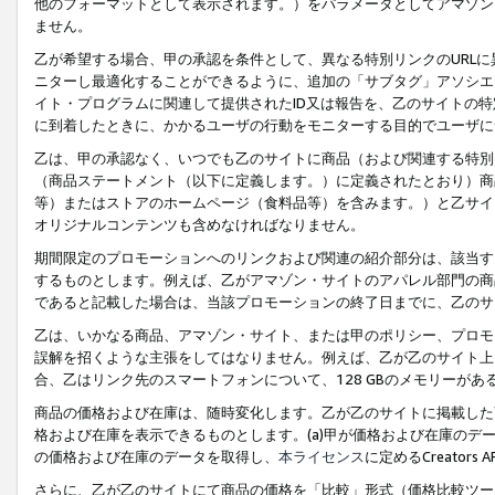
他のフォーマットとして表示されます。）をパラメータとしてアマゾン
ません。
乙が希望する場合、甲の承認を条件として、異なる特別リンクのURL
ニターし最適化することができるように、追加の「サブタグ」アソシエ
イト・プログラムに関連して提供されたID又は報告を、乙のサイトの
に到着したときに、かかるユーザの行動をモニターする目的でユーザに
乙は、甲の承認なく、いつでも乙のサイトに商品（および関連する特別
（商品ステートメント（以下に定義します。）に定義されたとおり）商
等）またはストアのホームページ（食料品等）を含みます。）と乙サイ
オリジナルコンテンツも含めなければなりません。
期間限定のプロモーションへのリンクおよび関連の紹介部分は、該当す
するものとします。例えば、乙がアマゾン・サイトのアパレル部門の商
であると記載した場合は、当該プロモーションの終了日までに、乙のサ
乙は、いかなる商品、アマゾン・サイト、または甲のポリシー、プロモ
誤解を招くような主張をしてはなりません。例えば、乙が乙のサイト上に
合、乙はリンク先のスマートフォンについて、128 GBのメモリーが
商品の価格および在庫は、随時変化します。乙が乙のサイトに掲載した
格および在庫を表示できるものとします。(a)甲が価格および在庫のデータを
の価格および在庫のデータを取得し、
本ライセンス
に定めるCreator
さらに、乙が乙のサイトにて商品の価格を「比較」形式（価格比較ツー