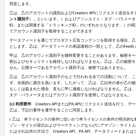
同意します。
乙は、乙のアカウントの識別およびCreators APIにリクエスト送
ント識別子
）」といいます。）およびアソシエイト・タグ・パラメータ（
ID」または関連する「トラッキングID」のいずれかとなります。）の両方
てアカウント識別子を取得することができます
データフィードを通じてプロダクト広告コンテンツを取得する場合、乙は、Cre
とします。乙は、データフィードの承認過程の一部として、乙のFeeds
甲は、乙のアカウント識別子を随時変更することがあります。秘密キー
密およびセキュリティを維持しなければなりません。乙は、乙の秘密キ
せん。公開キーであるアカウント識別子は、秘密ではありません。
乙は、乙のアカウント識別子のもとで行われる全ての活動について、こ
ず、全面的に責任を負います。したがって、乙は、乙以外の者が乙の秘
もしくは盗まれた場合、直ちに甲に連絡しなければなりません。乙は、
タグ・パラメータまたはアカウント識別子を使用してはなりません。
(c) 利用要件
Creators APIまたはPA APIにリクエスト送信を
乙は、下記の要件を遵守することに同意します。
i. 乙は、本ライセンスの条件に従いかつ本ライセンスの条件の明示的
ゾン・サイトの宣伝およびマーケティングならびにアマゾン・サイト上
たはそれ以外の方法で、Creators API、PA API、データフィー