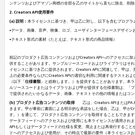
ンテンツおよびアマゾン商標の全部を乙のサイトから直ちに除去、削除
2. Creators API使用要件
(a) 説明：
本ライセンスに基づき、甲は乙に対し、以下を含むプログラ
•データ、画像、音声、映像、ロゴ、ユーザインターフェースデザイン
•テキスト形式の素材（たとえば、テキスト形式の商品情報）
前記のプロダクト広告コンテンツおよびCreators APIへのアクセスに
供することがあります。サンプルソースコードおよびライブラリはそれ
イセンスに基づき乙に提供されます。Creators APIに関連して
上の必要条件ならびにCreators APIの適切な利用に関連するテ
（以下「
仕様書類
」と総称します。）を提供することがあります。本ラ
ルソースコードまたはライブラリおよび甲が提供する仕様書類は、「プ
で提供されたいかなるデータ、画像、テキストその他の情報またはコン
(b) プロダクト広告コンテンツの取得
乙は、Creators APIま
きます。甲が事前に書面による明示的な承認をした場合、乙は、甲がCreator
す。）を通じて、プロダクト広告コンテンツを取得することもできます
データフィードへのアクセスおよび使用にも本ライセンスが適用されます。乙は
APIもしくはデータフィードの仕様を変更、廃止または再発行することがで
ドへのアクセスおよび使用が、その時点で最新の要件（本ライセンスお