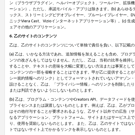
ン（ブラウザプラグイン、ヘルパーオブジェクト、ツールバー、拡張機
ーション）。ただし、承認モバイル・アプリは除きます。(b) あらゆ
ックス、ストリーミングビデオプレイヤー、ブルーレイプレイヤー、DVDプ
ニックViera Cast、Vizioインターネットアプリケーション等）。(
ェアその他のアプリケーション。
6. 乙のサイトのコンテンツ
乙は、乙のサイトのコンテンツについて単独で責任を負い、以下記載の
(a) 乙は、いかなる方法であれ、追加情報を加えることも含め、プロ
ンツの改ざんをしてはなりません。ただし、乙は、当初の比率を維持し
することや、テキストの意味を大幅に変更しない方法または事実として
コンテンツの一部を省略することはできます。甲が乙に提供することが
シー規約情報へのリンク）としてフォーマットされていないアマゾン・
設けることなく、乙は、「プライバシー情報」へのリンクを削除したり
または判読できないようにしないものとします。
(b) 乙は、プログラム・コンテンツやCreators API、データフ
ブライセンスまたは譲渡しないものとします。例えば、乙は、乙がプロ
はその他付与することが要求されるような、乙サイト以外での広告（サ
なるアプリケーション、プラットフォーム、サイトまたはサービス上で
り、使用を奨励しないものとします。 また、乙は、乙のサイトではな
トではないサイト上でかかるリンクを表示しないものとします。