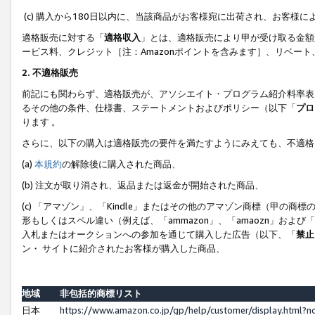
(c) 購入から180日以内に、当該商品がお客様宛に出荷され、お客
適格販売に対する「
適格収入
」とは、適格販売により甲が受け取る金額
ービス料、クレジット［注：Amazonポイントを含みます］、リベー
2. 不適格販売
前記にも関わらず、適格販売が、アソシエイト・プログラム紹介料率表
るその他の条件、仕様書、ステートメントおよびポリシー（以下「
プロ
ります 。
さらに、以下の購入は適格販売の要件を満たすようにみえても、不適格
(a)
本規約
の解除後に購入された商品、
(b) 注文が取り消され、返品または返金が開始された商品、
(c) 「アマゾン」、「Kindle」またはその他のアマゾン商標（甲
形もしくはスペル違い（例えば、「ammazon」、「amaozn」およ
入札またはオークションへの参加を通じて購入した広告（以下、「
禁止
ン・ サイトに紹介されたお客様が購入した商品、
地域
非包括的商標リスト
日本
https://www.amazon.co.jp/gp/help/customer/display.html