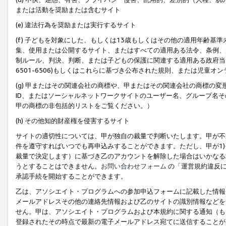
または活動を奨励または含むサイト
(e) 違法行為を奨励または実行するサイト
(f) 子どもを対象にした、もしくは13歳もしくはその他の適用年齢
集、使用または公開するサイト、またはすべての適用ある法令、条例、
制ルール、判決、判断、または子どもの保護に関連する適用ある政府当局の要
6501-6506)もしくはこれらに基づき公布された規則、または児童オ
(g) 甲またはその関連会社の商標や、甲またはその関連会社の商標の
ID、またはソーシャルネットワークサイトのユーザー名、グループ名
甲の商標の非包括的リストをご覧ください。）
(h) その他知的財産権を侵害するサイト
サイトの適切性については、甲が独自の裁量で判断いたします。甲が不
件を遵守すればいつでも再申込みすることができます。ただし、甲が1)
裁量で決定します）に基づき乙のアカウントを解除した場合はいかなる
うとすることはできません。
お問い合わせフォーム
の「運営規約違反に
承認手続を開始することができます。
乙は、アソシエイト・プログラムへの参加申込フォームに記載した情報
メールアドレスその他の連絡先情報および乙のサイトの識別情報などを
せん。甲は、アソシエイト・プログラムおよび本規約に関する通知（も
登録されたその時点で最新の電子メールアドレス宛てに送信することが