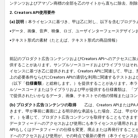
ンテンツおよびアマゾン商標の全部を乙のサイトから直ちに除去、削除
2. Creators API使用要件
(a) 説明：
本ライセンスに基づき、甲は乙に対し、以下を含むプログラ
•データ、画像、音声、映像、ロゴ、ユーザインターフェースデザイン
•テキスト形式の素材（たとえば、テキスト形式の商品情報）
前記のプロダクト広告コンテンツおよびCreators APIへのアクセスに
供することがあります。サンプルソースコードおよびライブラリはそれ
イセンスに基づき乙に提供されます。Creators APIに関連して
上の必要条件ならびにCreators APIの適切な利用に関連するテ
（以下「
仕様書類
」と総称します。）を提供することがあります。本ラ
ルソースコードまたはライブラリおよび甲が提供する仕様書類は、「プ
で提供されたいかなるデータ、画像、テキストその他の情報またはコン
(b) プロダクト広告コンテンツの取得
乙は、Creators APIま
きます。甲が事前に書面による明示的な承認をした場合、乙は、甲がCreator
す。）を通じて、プロダクト広告コンテンツを取得することもできます
データフィードへのアクセスおよび使用にも本ライセンスが適用されます。乙は
APIもしくはデータフィードの仕様を変更、廃止または再発行することがで
ドへのアクセスおよび使用が、その時点で最新の要件（本ライセンスお