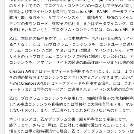
のサイト上でのみ、プログラム・コンテンツの一部として甲が乙に対し
様書および本ライセンスを遵守してCreators API、PA API、
取消可能、譲渡不可、サブライセンス不可、非独占的、無償のライセン
テンツのダウンロード、複製その他利用、またはデータマイニング、ロ
を避けるためにいうと、プログラム・コンテンツには、Creators AP
乙は、
本規約
の条件を遵守し、かつ本規約で付与された明示的なライセ
ることなく、乙は、(a)プログラム・コンテンツを、エンドユーザに
グラム・コンテンツに対してまたはこれに関連してリンクしたり、アマ
サイトのうちプログラム・コンテンツに密接に関連しない部分には、ア
コンテンツを、アマゾン・サイトの関連の商品詳細ページまたは他の関
Creators APIまたはデータフィードを利用することにより、乙は、
その他の情報およびコンテンツにアクセスすることができます。乙がこ
ためにCreators APIまたはデータフィードを利用する場合、乙は、こ
ィード（または同等のサービス）に適用されるライセンス契約の規定を
乙は、プログラム・コンテンツを使用して、知的財産権その他法的権利
したAI生成コンテンツを直接的または間接的に大規模言語モデル、マ
しないものとし、また、第三者をしてこれを行わせないものとします。
本ライセンスは、乙がプログラム文書（紹介料率表にて定義します。）
終了します。さらに、甲は、乙に対して書面で通知することにより、本
場合または甲が随時要請する場合、乙は、プログラム・コンテンツ（Cre