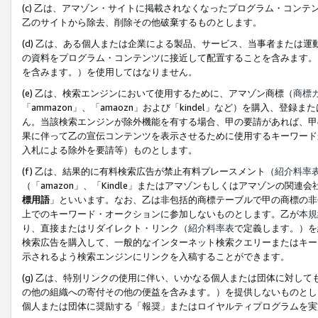
(c) 乙は、アマゾン・サイトに掲載されなくなったプログラム・コン
乙のサイトから除去、削除その他破棄するものとします。
(d) 乙は、ある個人または企業による製品、サービス、当事者または
の資料をプログラム・コンテンツに接近して配置することを含みます。
を含みます。）を使用してはなりません。
(e) 乙は、検索エンジンにおいて使用するために、アマゾン商標（
商標
「ammazon」、「amaozn」および「kindel」など）を購入
ん。当該検索エンジンが除外機能を有する場合、甲の要請があれば、甲
果に伴って乙の宣伝コンテンツを表示させるために使用するキーワード
入札による除外を要請等）ものとします。
(f) 乙は、結果的に有料検索広告が禁止有料プレースメント（
紹介料率
（「amazon」、「Kindle」またはアマゾンもしくはアマゾンの
標用語
」といいます。なお、乙は非包括的商標テーブルで甲の商標の非
上でのキーワード・オークションに参加しないものとします。乙が
本規
り、直接またはリダイレクト・リンク（
紹介料率表
で定義します。）を
検索広告を購入して、一般的なインターネット検索クエリーまたはキー
示されるよう検索エンジンにリンクを入稿することができます。
(g) 乙は、特別リンクの使用に伴い、いかなる個人または団体に対し
の他の組織への寄付その他の便益を含みます。）を提供しないものとし
個人または団体に奨励する「報奨」またはロイヤルティプログラムを実