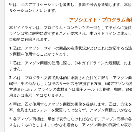
甲は、乙のアプリケーションを審査し、参加の可否を通知します。
本規
リケーション
」といいます。
アソシエイト・プログラム商
本ガイドラインは、プログラム・コンテンツの一部として甲が乙に提供
ラインは常に厳密に遵守することが要求され、本ガイドラインに違反し
自動的に解除されます。
1. 乙は、アマゾン・サイトの商品の在庫状況およびこれに対応する
ン商標を使用することができます。
2. 乙は、アマゾン商標の使用に際し、(i)本ガイドラインの最新版、およ
ません。
3. 乙は、プログラム文書で具体的に承認された目的に限り、アマゾン
(ii)甲、甲の商品もしくは甲のサービスを毀損する方法、(iii)アマ
方法または(iv)オフラインの素材または電子メール（印刷物、郵便、S
用または表示してはなりません。
4. 甲は、乙が使用するアマゾン商標の画像を提供します。乙は、方
率、色彩またはフォントを変更してはならず、アマゾン商標にいかなる
5. 各アマゾン商標は、単独で表示しなければならず、アマゾン商標
スをおくものとします。いかなる場合も、アマゾン商標の判読性や表示