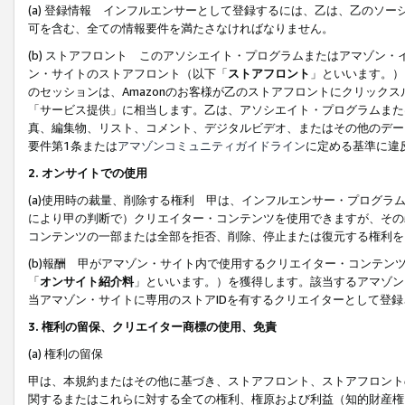
(a) 登録情報 インフルエンサーとして登録するには、乙は、乙のソ
可を含む、全ての情報要件を満たさなければなりません。
(b) ストアフロント このアソシエイト・プログラムまたはアマゾン
ン・サイトのストアフロント（以下「
ストアフロント
」といいます。）
のセッションは、Amazonのお客様が乙のストアフロントにクリック
「サービス提供」に相当します。乙は、アソシエイト・プログラムまた
真、編集物、リスト、コメント、デジタルビデオ、またはその他のデー
要件第1条または
アマゾンコミュニティガイドライン
に定める基準に違
2.
オンサイトでの使用
(a)使用時の裁量、削除する権利 甲は、インフルエンサー・プログラ
により甲の判断で）クリエイター・コンテンツを使用できますが、その
コンテンツの一部または全部を拒否、削除、停止または復元する権利を
(b)報酬 甲がアマゾン・サイト内で使用するクリエイター・コンテン
「
オンサイト紹介料
」といいます。）を獲得します。該当するアマゾン
当アマゾン・サイトに専用のストアIDを有するクリエイターとして登
3.
権利の留保、クリエイター商標の使用、免責
(a) 権利の留保
甲は、本規約またはその他に基づき、ストアフロント、ストアフロント
関するまたはこれらに対する全ての権利、権原および利益（知的財産権