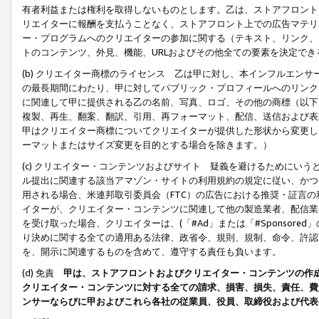
有者利益または権利を取得しないものとします。乙は、ストアフロントに
リエイターに報酬を支払うことなく、ストアフロント上での広告マテリア
ー・プログラムへのクリエイターの参加に関する（テキスト、リンク、
トのコンテンツ、外見、機能、URLおよびその他全ての要素を決定で
(b) クリエイター商標のライセンス 乙は甲に対し、本インフルエン
の最長期間にわたり、甲に対してパブリック・プロフィールへのリンク
に関連して甲に提供される乙の名前、写真、ロゴ、その他の商標（以下
複製、再生、翻案、翻訳、引用、再フォーマット、配信、送信および表
甲はクリエイター商標についてクリエイターが提供した形状から変更し
ーマットまたはサイズ変更を目的とする場合を除きます。）
(c) クリエイター・コンテンツおよびサイト 疑義を避けるためにい
ル提出に関連する該当アマゾン・サイトの利用規約の規定に従い、かつ、
用される場合、米連邦取引委員会（FTC）の広告における推奨・証言
イターが、クリエイター・コンテンツに関連して他の製造業者、配信業
を受け取った場合、クリエイターは、(「#Ad」または「#Sponsor
り決めに関する全ての適用ある法律、政省令、規則、規制、命令、許認
を、開示に関連するものを含めて、遵守する責任も負います。
(d) 免責
甲は、ストアフロントおよびクリエイター・コンテンツの作
クリエイター・コンテンツに対する全ての請求、損害、損失、責任、費
ンサーならびに甲およびこれら各社の従業員、役員、取締役および代表