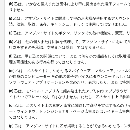
(h) 乙は、いかなる個人または団体により甲に提出された電子フォー
りません。
(i) 乙は、アマゾン・サイトに関連して甲のお客様が使用するアカウ
請、収集、取得、保存、キャッシュ、もしくは使用してはなりません。
(j) 乙は、アマゾン・サイトのボタン、リンクその他の機能を、変更
(k) 乙は、他の個人または団体を代理して、アマゾン・サイトにおい
行為をするのを承認、支援または奨励してはなりません。
(l) 乙は、甲と乙との関係について、または何らかの機能もしくは取
理的可能性のある行為を行ってはなりません。
(m) 乙は、乙のサイトに、いかなるスパイウェア、マルウェア、ウィ
が自身のコンピューター その他の電子デバイスにダウンロードもしく
ソフトウェア・アプリケーションを含めたり、表示したり、または特別
(n) 乙は、モバイル・アプリ内に組み込まれたアプリ内ウェブブラウザ
イトの中でフレーム化してはなりません。ただし、乙のサイト上で参加
(o) 乙は、乙のサイト上の素材と密接に関連して商品を宣伝する乙の
ー・ウィンドウ、トランジショナル・ページ広告またはレイヤー広告内
てはなりません。
(p) 乙は、アマゾン・サイトに乙が掲載することができるいかなるコ