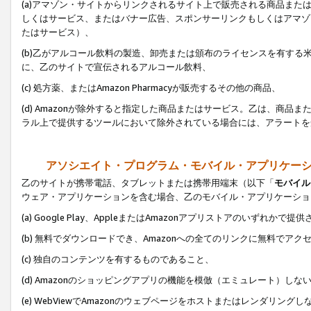
(a)アマゾン・サイトからリンクされるサイト上で販売される商品またはサ
しくはサービス、またはバナー広告、スポンサーリンクもしくはアマゾ
たはサービス）、
(b)乙がアルコール飲料の製造、卸売または頒布のライセンスを有す
に、乙のサイトで宣伝されるアルコール飲料、
(c) 処方薬、またはAmazon Pharmacyが販売するその他の商品、
(d) Amazonが除外すると指定した商品またはサービス。乙は、商品また
ラル上で提供するツールにおいて除外されている場合には、アラートを
アソシエイト・プログラム・モバイル・アプリケー
乙のサイトが携帯電話、タブレットまたは携帯用端末（以下「
モバイル
ウェア・アプリケーションを含む場合、乙のモバイル・アプリケーショ
(a) Google Play、AppleまたはAmazonアプリストアのいずれかで
(b) 無料でダウンロードでき、Amazonへの全てのリンクに無料でアク
(c) 独自のコンテンツを有するものであること、
(d) Amazonのショッピングアプリの機能を模倣（エミュレート）しな
(e) WebViewでAmazonのウェブページをホストまたはレンダリング