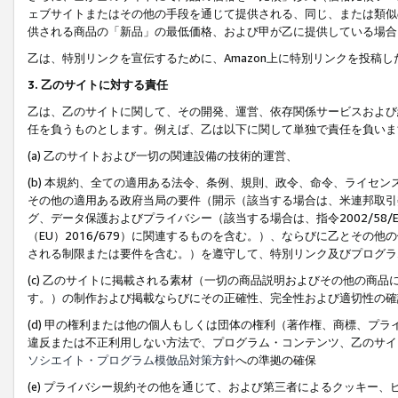
ェブサイトまたはその他の手段を通じて提供される、同じ、または類似
供される商品の「新品」の最低価格、および甲が乙に提供している場合
乙は、特別リンクを宣伝するために、Amazon上に特別リンクを投稿し
3. 乙のサイトに対する責任
乙は、乙のサイトに関して、その開発、運営、依存関係サービスおよび
任を負うものとします。例えば、乙は以下に関して単独で責任を負いま
(a) 乙のサイトおよび一切の関連設備の技術的運営、
(b) 本規約、全ての適用ある法令、条例、規則、政令、命令、ライセ
その他の適用ある政府当局の要件（開示（該当する場合は、米連邦取引
グ、データ保護およびプライバシー（該当する場合は、指令2002/58
（EU）2016/679）に関連するものを含む。）、ならびに乙とそ
される制限または要件を含む。）を遵守して、特別リンク及びプログラ
(c) 乙のサイトに掲載される素材（一切の商品説明およびその他の商
す。）の制作および掲載ならびにその正確性、完全性および適切性の確
(d) 甲の権利または他の個人もしくは団体の権利（著作権、商標、プ
違反または不正利用しない方法で、プログラム・コンテンツ、乙のサイ
ソシエイト・プログラム模倣品対策方針
への準拠の確保
(e) プライバシー規約その他を通じて、および第三者によるクッキー