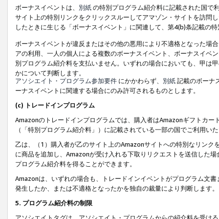
ボーナスイベントは、
別紙
の特別プログラム紹介料に記載された国で利
サイト上の特別リンクをクリックスルーしてアマゾン・サイトを訪問した
したときに生じる「ボーナスイベント」に関連して、第4(b)条記載の
ボーナスイベントが違反またはその他の悪用により不適格となった場合
アの利用、一人の個人による複数のボーナスイベント、ボーナスイベン
別プログラム紹介料を支払いません。いずれの場合においても、甲は甲
かについて判断します。
アソシエイト・プログラム参加要件
にかかわらず、
別紙
記載のボーナ
ーナスイベントに関連する場合にのみ許可されるものとします。
(c) トレードインプログラム
Amazonのトレードインプログラムでは、購入者はAmazonギフト
（「特別プログラム紹介料」）に記載されている一部の国でご利用いた
乙は、（1）購入者が乙のサイト上のAmazonサイトへの特別なリン
に商品を追加し、Amazonが受け入れる下取りリクエストを送信した場
プログラム紹介料を得ることができます。
Amazonは、いずれの場合も、トレードインイベントがプログラム文書
発生したか、または不適格となったかを独自の裁量により判断します。
5. プログラム紹介料の制限
アソシエイトタグは、アソシエイト・プログラムからの紹介料を受ける