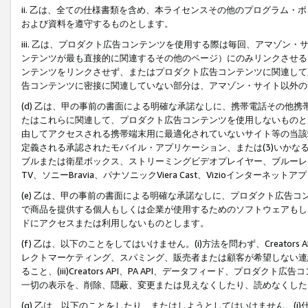
ii. 乙は、全ての仕様書類を含め、本ライセンスその他のプログラム
および資料を遵守するものとします。
iii. 乙は、プロダクト広告コンテンツを使用する際は毎回、アマゾ
ンテンツが最も直接的に関連するその他のページ）にのみリンクさせる
ンテンツをリンクさせず、またはプロダクト広告コンテンツに関連して
告コンテンツに密接に関連していない部分は、アマゾン・サイト以外の
(d) 乙は、甲の事前の書面による明確な承諾なしに、携帯電話その他
たはこれらに関連して、プロダクト広告コンテンツを使用しないものと
由してアクセスされる携帯端末用に最適化されていないサイト等の当該端
定義される承認されたモバイル・アプリケーション、または(3)いか
ブルまたは衛星ボックス、ストリーミングビデオプレイヤー、ブルーレイ
TV、ソニーBravia、パナソニックViera Cast、Vizioインター
(e) 乙は、甲の事前の書面による明確な承諾なしに、プロダクト広告
で商品を提供する個人もしくは企業が使用するためのソフトウェアもしくはその
ドにアクセスまたは利用しないものとします。
(f) 乙は、以下のことをしてはいけません。(i)方法を問わず、Creator
レクトマーケティング、スパミング、販売者または顧客が希望しない連
ること、(iii)Creators API、PA API、データフィード、プ
一切の表示を、削除、隠蔽、変更または見えなくしたり、読めなくした
(g) 乙は、以下のことをしたり、またはしようとしてはいけません。(