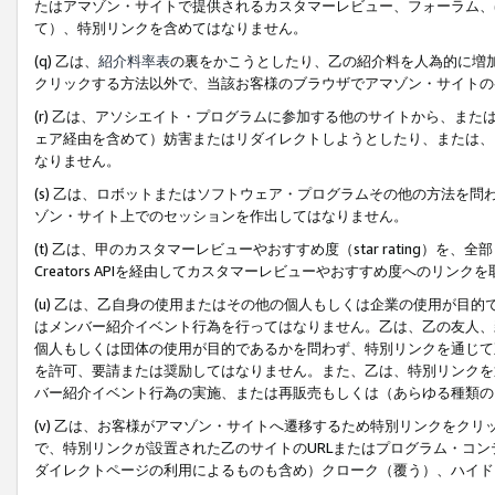
たはアマゾン・サイトで提供されるカスタマーレビュー、フォーラム、
て）、特別リンクを含めてはなりません。
(q) 乙は、
紹介料率表
の裏をかこうとしたり、乙の紹介料を人為的に増
クリックする方法以外で、当該お客様のブラウザでアマゾン・サイトの
(r) 乙は、アソシエイト・プログラムに参加する他のサイトから、ま
ェア経由を含めて）妨害またはリダイレクトしようとしたり、または、
なりません。
(s) 乙は、ロボットまたはソフトウェア・プログラムその他の方法を
ゾン・サイト上でのセッションを作出してはなりません。
(t) 乙は、甲のカスタマーレビューやおすすめ度（star rating
Creators APIを経由してカスタマーレビューやおすすめ度へのリンク
(u) 乙は、乙自身の使用またはその他の個人もしくは企業の使用が目
はメンバー紹介イベント行為を行ってはなりません。乙は、乙の友人、
個人もしくは団体の使用が目的であるかを問わず、特別リンクを通じて
を許可、要請または奨励してはなりません。また、乙は、特別リンクを
バー紹介イベント行為の実施、または再販売もしくは（あらゆる種類の
(v) 乙は、お客様がアマゾン・サイトへ遷移するため特別リンクをク
で、特別リンクが設置された乙のサイトのURLまたはプログラム・コ
ダイレクトページの利用によるものも含め）クローク（覆う）、ハイド