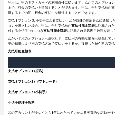
利用は、甲のギフトカードの利用条件に従います。乙がこのオプション
まで、料金の支払いを留保することができます。甲は、合計支払額が支
択するまでの間、料金の支払いを留保することができます。
支払オプション 3:
小切手による支払い 乙が自身の住所を乙に通知し
ョンを選択した場合、甲は、合計支払額が
支払可能金額表
に記載された
付する小切手1枚につき
支払可能金額表
に記載される処理手数料を差し
乙がいずれのオプションも選択せず、支払用の有効な情報も登録してい
甲の裁量により別の支払方法で支払いをするか、獲得した紹介料の支払
支払可能金額表
支払オプション1 (振込)
支払オプション2 (ギフトカード)
支払オプション3 (小切手)
小切手処理手数料
乙のアカウントが少なくとも1年にわたっていかなる実質的な活動を行