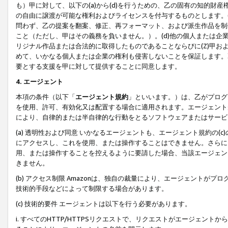
も）甲に対して、以下の(a)から(d)を行うための、乙の固有の知的
の自由に譲渡が可能な権利およびライセンスを付与するものとします。(
問わず、乙の提案を翻案、修正、再フォーマット、および派生作品を制
こと（ただし、甲はその義務を負いません。）。(d)他の個人または企
リジナル作品または合法的に取得したものであることならびに(Z)甲
めて、いかなる個人または企業の権利も侵害しないことを保証します。
要とする支援を甲に対して提供することに同意します。
4. エージェント
本項の条件（以下「
エージェント規約
」といいます。）は、乙がプログ
を使用、許可、有効化又は配置する場合に適用されます。エージェント
により、自律的または半自律的な行動をとるソフトウェアまたはサービ
(a) 透明性および同意 いかなるエージェントも、エージェント規約の
にアクセスし、これを使用、または操作することはできません。さらに、
用、または操作することを控えるように要請した場合、当該エージェン
きません。
(b) アクセス制限 Amazonは、独自の裁量により、エージェント
技術的手段などによって制限する場合があります。
(c) 技術的要件 エージェントは以下を行う必要があります。
i. すべてのHTTP/HTTPSリクエストで、リクエストがエージェ