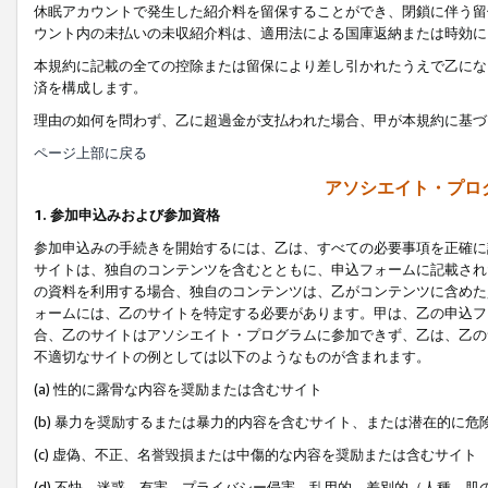
休眠アカウントで発生した紹介料を留保することができ、閉鎖に伴う留
ウント内の未払いの未収紹介料は、適用法による国庫返納または時効に
本規約に記載の全ての控除または留保により差し引かれたうえで乙にな
済を構成します。
理由の如何を問わず、乙に超過金が支払われた場合、甲が本規約に基づ
ページ上部に戻る
アソシエイト・プロ
1. 参加申込みおよび参加資格
参加申込みの手続きを開始するには、乙は、すべての必要事項を正確に
サイトは、独自のコンテンツを含むとともに、申込フォームに記載され
の資料を利用する場合、独自のコンテンツは、乙がコンテンツに含めた
ォームには、乙のサイトを特定する必要があります。甲は、乙の申込フ
合、乙のサイトはアソシエイト・プログラムに参加できず、乙は、乙の
不適切なサイトの例としては以下のようなものが含まれます。
(a) 性的に露骨な内容を奨励または含むサイト
(b) 暴力を奨励するまたは暴力的内容を含むサイト、または潜在的に
(c) 虚偽、不正、名誉毀損または中傷的な内容を奨励または含むサイト
(d) 不快、迷惑、有害、プライバシー侵害、乱用的、差別的（人種、