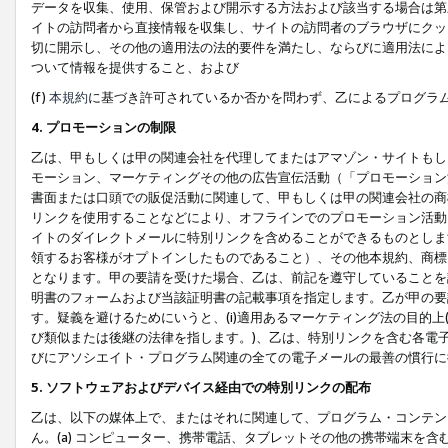
データを収集、使用、保管および開示する方法および該当する場合は第
イトの訪問者から直接情報を収集し、サイトの訪問者のブラウザにクッ
切に開示し、その他の適用法の法的要件を満たし、ならびに適用法によ
ついて情報を提供すること、および
(f)
本規約
に基づき許可されているか否かを問わず、乙によるプログラ
4. プロモーションの制限
乙は、甲もしくは甲の関連会社を代理してまたはアマゾン・サイトもし
モーション、マーケティングその他の広告宣伝活動（「プロモーション
書面または口頭での販促活動に関連して、甲もしくは甲の関連会社の商
リンクを使用することなどにより、オフラインでのプロモーション活動
イトのダイレクトメールに特別リンクを含めることができるものとしま
領するお客様がオプトインしたものであること）、その他本規約、商標
となります。甲の要請を受けた場合、乙は、前記を遵守していることを
明書のフォームおよび当該証明書の記載事項を指定します。乙が甲の要
す。疑義を避けるためにいうと、(i)適用あるマーケティング法の目的上(例
び類似または後継の法律を指します。)、乙は、特別リンクを含む各電子
びにアソシエイト・プログラム関連の全ての電子メールの最善の慣行に
5. ソフトウェアおよびデバイス経由での特別リンクの配布
乙は、以下の媒体上で、またはそれに関連して、プログラム・コンテン
ん。(a) コンピューター、携帯電話、タブレットその他の携帯端末を