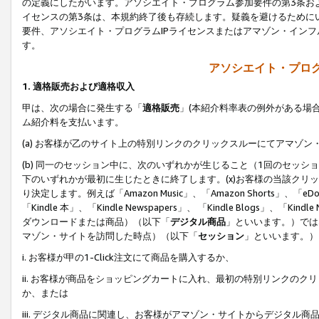
の定義にしたがいます。アソシエイト・プログラム参加要件の第3条お
イセンスの第3条は、本規約終了後も存続します。疑義を避けるためにい
要件、アソシエイト・プログラムIPライセンスまたはアマゾン・イン
す。
アソシエイト・プログ
1. 適格販売および適格収入
甲は、次の場合に発生する「
適格販売
」(本紹介料率表の例外がある場
ム紹介料を支払います。
(a) お客様が乙のサイト上の特別リンクのクリックスルーにてアマゾン
(b) 同一のセッション中に、次のいずれかが生じること（1回のセッ
下のいずれかが最初に生じたときに終了します。(x)お客様の当該クリッ
り決定します。例えば「Amazon Music」、「Amazon Shorts」、「eDo
「Kindle 本」、「Kindle Newspapers」、 「Kindle Blogs」、「
ダウンロードまたは商品）（以下「
デジタル商品
」といいます。）では
マゾン・サイトを訪問した時点）（以下「
セッション
」といいます。）
i. お客様が甲の1-Click注文にて商品を購入するか、
ii. お客様が商品をショッピングカートに入れ、最初の特別リンクの
か、または
iii. デジタル商品に関連し、お客様がアマゾン・サイトからデジタ