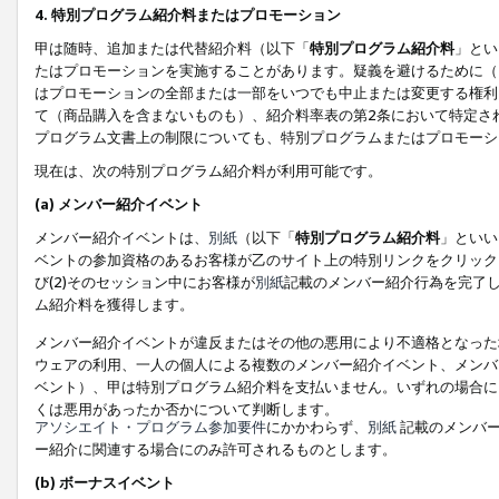
4. 特別プログラム紹介料またはプロモーション
甲は随時、追加または代替紹介料（以下「
特別プログラム紹介料
」とい
たはプロモーションを実施することがあります。疑義を避けるために（
はプロモーションの全部または一部をいつでも中止または変更する権利
て（商品購入を含まないものも）、紹介料率表の第2条において特定さ
プログラム文書上の制限についても、特別プログラムまたはプロモーシ
現在は、次の特別プログラム紹介料が利用可能です。
(a) メンバー紹介イベント
メンバー紹介イベントは、
別紙
（以下「
特別プログラム紹介料
」といい
ベントの参加資格のあるお客様が乙のサイト上の特別リンクをクリック
び(2)そのセッション中にお客様が
別紙
記載のメンバー紹介行為を完了
ム紹介料を獲得します。
メンバー紹介イベントが違反またはその他の悪用により不適格となった
ウェアの利用、一人の個人による複数のメンバー紹介イベント、メンバ
ベント）、甲は特別プログラム紹介料を支払いません。いずれの場合に
くは悪用があったか否かについて判断します。
アソシエイト・プログラム参加要件
にかかわらず、
別紙
記載のメンバー
ー紹介に関連する場合にのみ許可されるものとします。
(b) ボーナスイベント