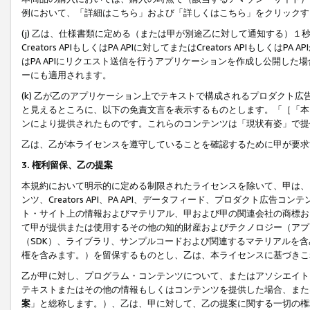
例において、「詳細はこちら」および「詳しくはこちら」をクリックす
(j) 乙は、仕様書類に定める（または甲が別途乙に対して通知する）
Creators APIもしくはPA APIに対してまたはCreators APIもしく
はPA APIにリクエスト送信を行うアプリケーションを作成し公開し
ーにも適用されます。
(k) 乙が乙のアプリケーション上でテキストで構成されるプロダクト
と見えるところに、以下の免責文言を表示するものとします。「［「本
ンにより提供されたものです。これらのコンテンツは「現状有姿」で提
乙は、乙が本ライセンスを遵守していることを確認するために甲が要求
3. 権利留保、乙の提案
本規約において明示的に定める制限されたライセンスを除いて、甲は、
ンツ、Creators API、PA API、データフィード、プロダクト
ト・サイト上の情報およびマテリアル、甲および甲の関連会社の商標お
て甲が提供または使用するその他の知的財産およびテクノロジー（アプ
（SDK）、ライブラリ、サンプルコードおよび関連するマテリアルを
権を含みます。）を留保するものとし、乙は、本ライセンスに基づきこ
乙が甲に対し、プログラム・コンテンツについて、またはアソシエイト
テキストまたはその他の情報もしくはコンテンツを提供した場合、また
案
」と総称します。）、乙は、甲に対して、乙の提案に関する一切の権