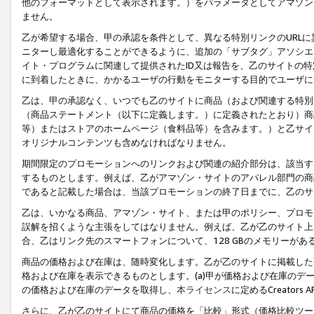
他のフォーマットとして表示されます。）をパラメータとしてアマゾン
ません。
乙が希望する場合、甲の承認を条件として、異なる特別リンクのURL
ニターし最適化することができるように、追加の「サブタグ」アソシエ
イト・プログラムに関連して提供されたID又は報告を、乙のサイトの
に到着したときに、かかるユーザの行動をモニターする目的でユーザに
乙は、甲の承認なく、いつでも乙のサイトに商品（および関連する特別
（商品ステートメント（以下に定義します。）に定義されたとおり）商
等）またはストアのホームページ（食料品等）を含みます。）と乙サイ
オリジナルコンテンツも含めなければなりません。
期間限定のプロモーションへのリンクおよび関連の紹介部分は、該当す
するものとします。例えば、乙がアマゾン・サイトのアパレル部門の商
であると記載した場合は、当該プロモーションの終了日までに、乙のサ
乙は、いかなる商品、アマゾン・サイト、または甲のポリシー、プロモ
誤解を招くような主張をしてはなりません。例えば、乙が乙のサイト上に
合、乙はリンク先のスマートフォンについて、128 GBのメモリーが
商品の価格および在庫は、随時変化します。乙が乙のサイトに掲載した
格および在庫を表示できるものとします。(a)甲が価格および在庫のデータを
の価格および在庫のデータを取得し、
本ライセンス
に定めるCreator
さらに、乙が乙のサイトにて商品の価格を「比較」形式（価格比較ツー