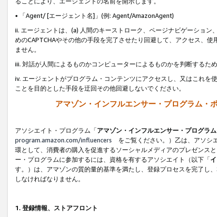
ることにより、エージェントの名前を開示します。
• 「Agent/ [エージェント名]」(例: Agent/AmazonAgent)
ii. エージェントは、(a) 人間のキーストローク、ページナビゲーシ
めのCAPTCHAやその他の手段を完了させたり回避して、アクセス、
ません。
iii. 対話が人間によるものかコンピューターによるものかを判断する
iv. エージェントがプログラム・コンテンツにアクセスし、又はこれ
ことを目的とした手段を迂回その他回避しないでください。
アマゾン・インフルエンサー・プログラム・
アソシエイト・プログラム「
アマゾン・インフルエンサー・プログラム
program.amazon.com/influencers
をご覧ください。）乙は、アソシエ
環として、消費者の購入を促進するソーシャルメディアのプレゼンスと
ー・プログラムに参加するには、資格を有するアソシエイト（以下「
イ
す。）は、アマゾンの質的量的基準を満たし、登録プロセスを完了し、
しなければなりません。
1.
登録情報、ストアフロント