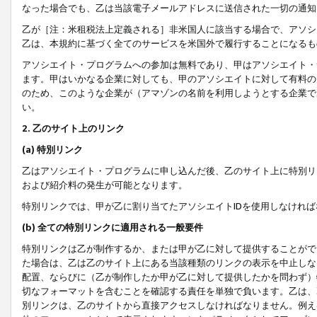
なった場合でも、乙は当該電子メールアドレスに送信された一切の通知
乙が［注：米租税法上定義される］非米国人に該当する場合で、アソシ
乙は、本規約に基づく全てのサービスを米国外で履行することになるも
アソシエイト・プログラムへの参加は無料であり、甲はアソシエイト・
ます。甲はいかなる企業に対しても、甲のアソシエイトに対して有料の
のため、このような企業が（アマゾンの名前を利用しようとする企業で
い。
2. 乙のサイト上のリンク
(a) 特別リンク
乙はアソシエイト・プログラムに申し込んだ後、乙のサイト上に特別リ
および紹介料の発生が可能となります。
特別リンクでは、甲が乙に割り当てたアソシエイトIDを使用しなけれ
(b) 全ての特別リンクに適用される一般要件
特別リンクは乙が制作するか、または甲が乙に対して提供することがで
た場合は、乙は乙のサイト上にある当該種類のリンクの表示を中止しな
配置、ならびに（乙が制作したか甲が乙に対して提供したかを問わず）
切なフォーマットを含むことを確認する責任を単独で負います。乙は、
別リンクは、乙のサイトから直接アクセスしなければなりません。例えば、