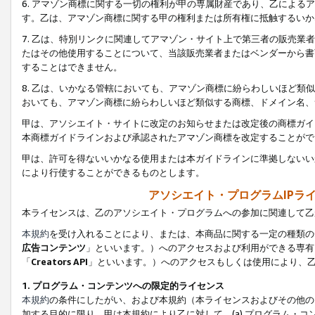
6. アマゾン商標に関する一切の権利が甲の専属財産であり、乙によ
す。乙は、アマゾン商標に関する甲の権利または所有権に抵触するいか
7. 乙は、特別リンクに関連してアマゾン・サイト上で第三者の販売
たはその他使用することについて、当該販売業者またはベンダーから書
することはできません。
8. 乙は、いかなる管轄においても、アマゾン商標に紛らわしいほど
おいても、アマゾン商標に紛らわしいほど類似する商標、ドメイン名、
甲は、アソシエイト・サイトに改定のお知らせまたは改定後の商標ガイ
本商標ガイドラインおよび承認されたアマゾン商標を改定することがで
甲は、許可を得ないいかなる使用または本ガイドラインに準拠しないい
により行使することができるものとします。
アソシエイト・プログラムIPラ
本ライセンスは、乙のアソシエイト・プログラムへの参加に関連して乙
本規約
を受け入れることにより、または、本商品に関する一定の種類の
広告コンテンツ
」といいます。）へのアクセスおよび利用ができる専有
「
Creators API
」といいます。）へのアクセスもしくは使用により、
1. プログラム・コンテンツへの限定的ライセンス
本規約
の条件にしたがい、および本規約（本ライセンスおよびその他の
加する目的に限り、甲は本規約により乙に対して、(a) プログラム・コ