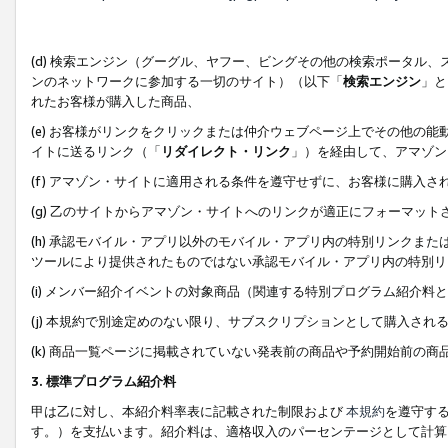
(d) 検索エンジン（グーグル、ヤフー、ビングその他の検索ポータル
ンのネットワークに参加する一切のサイト）（以下「
検索エンジン
」と
れたお客様が購入した商品、
(e) お客様がリンクをクリックまたは仲介ウェブページ上でその他の
イトに送るリンク（「
リダイレクト・リンク
」）を経由して、アマゾン
(f) アマゾン・サイトに適用される条件を遵守せずに、お客様に購入さ
(g) 乙のサイトからアマゾン・サイトへのリンクが適正にフォーマッ
(h) 承認モバイル・アプリ以外のモバイル・アプリ内の特別リンクまたはC
ツールにより提供されたものではない承認モバイル・アプリ内の特別リ
(i) メンバー紹介イベントの対象商品（関連する特別プログラム紹介料と
(j) 本規約で別途定めのない限り、サブスクリプションとして購入され
(k) 商品一覧ページに掲載されていない発表前の商品や予約開始前の商
3. 標準プログラム紹介料
甲は乙に対し、本紹介料率表に記載された制限および
本規約
を遵守す
す。）を支払います。紹介料は、適格収入のパーセンテージとして計算