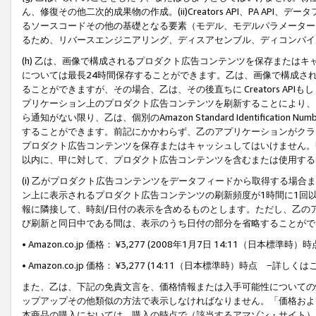
ん、修復その他二次的成果物の作成。(ii)Creators API、PA 
るソースコードその他の基礎となる要素（モデル、モデルパラメーター
るため、リバースエンジニアリング、ディスアセンブル、ディコンパイ
(h) 乙は、画像で構成されるプロダクト広告コンテンツを保存または
については最長24時間保存することができます。乙は、画像で構成さ
ることができますが、その場合、乙は、その後直ちに Creators AP
プリケーション上のプロダクト広告コンテンツを刷新することにより、
ら通知がない限り、乙は、個別のAmazon Standard Identification Nu
することができます。前記にかかわらず、乙のアプリケーションがクラ
プロダクト広告コンテンツを保存またはキャッシュしてはいけません。
以内に、甲に対して、プロダクト広告コンテンツを含むまたは使用する
(i) 乙がプロダクト広告コンテンツをデータフィードから取得する場合または
ン上に表示されるプロダクト広告コンテンツの刷新頻度が1時間に1回
報に隣接して、時刻/日付の表示を含めるものとします。ただし、乙の
び刷新と同日中である間は、表示のうち日付の部分を省略することがで
• Amazon.co.jp 価格： ¥3,277 (2008年1月7日 14:11（日本標準
• Amazon.co.jp 価格： ¥3,277 (14:11（日本標準時）時点 −詳しくは
また、乙は、下記の免責文言を、価格情報または入手可能性についての
ップアップその他類似の方法で表示しなければなりません。「価格およ
本商品の購入においては、購入の時点で（該当するアマゾン・サイト）