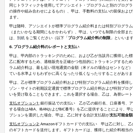
同じトラフィックを使用してアソシエイト・プログラムと別のプログラ
の操作や組み合わせによるもの）、甲は、手数料の支払いの留保および
ます。
甲は随時、アソシエイトが標準プログラム紹介料または特別プログラム
（またいかなる期間にもかかわらず）、甲は、いつでも制限の全部また
は、
別紙
をご覧ください（以下「
プログラム紹介料の制限
」といいま
6. プログラム紹介料のレポートと支払い
甲は、甲内部のトラッキングのために、および乙が当該月に獲得した標
乙に配布するため、適格販売を正確かつ包括的にトラッキングするため
ラム紹介料は、最も近い現地通貨の金額（米ドルの場合はセントなど）
ている水準よりもわずかに高くなったり低くなったりすることがありま
甲は、乙が標準プログラム紹介料および特別プログラム紹介料を獲得し
ゾン・サイトの初期設定通貨で標準プログラム紹介料および特別プログ
いを受け取ることもできます。これを選択する場合、乙は、為替レート
支払オプション1:
銀行振込での支払い 乙が乙の銀行名、口座番号、ア
する場合はABA、IBANおよびBIC番号）を乙に提供することにより
プションを選択した場合、甲は、乙に対する合計支払額が
支払可能金額
支払オプション2:
Amazonギフトカードでの支払い 甲は乙に対し、
のギフトカードを送付します。ギフトカードは、獲得した紹介料相当の