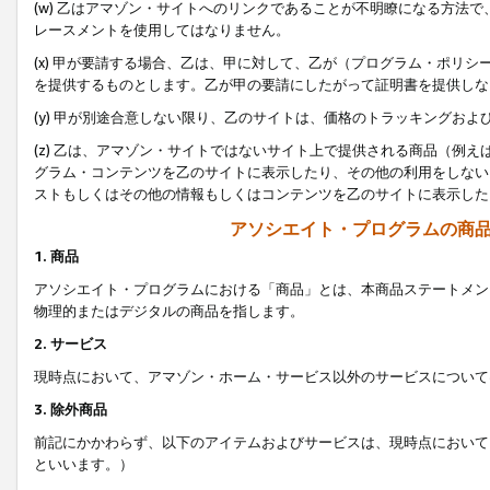
(w) 乙はアマゾン・サイトへのリンクであることが不明瞭になる方法
レースメントを使用してはなりません。
(x) 甲が要請する場合、乙は、甲に対して、乙が（プログラム・ポリ
を提供するものとします。乙が甲の要請にしたがって証明書を提供しな
(y) 甲が別途合意しない限り、乙のサイトは、価格のトラッキングお
(z) 乙は、アマゾン・サイトではないサイト上で提供される商品（例
グラム・コンテンツを乙のサイトに表示したり、その他の利用をしない
ストもしくはその他の情報もしくはコンテンツを乙のサイトに表示した
アソシエイト・プログラムの商
1. 商品
アソシエイト・プログラムにおける「商品」とは、本商品ステートメン
物理的またはデジタルの商品を指します。
2. サービス
現時点において、アマゾン・ホーム・サービス以外のサービスについて
3. 除外商品
前記にかかわらず、以下のアイテムおよびサービスは、現時点において
といいます。）