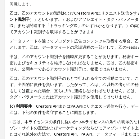
同意します。
乙は、乙のアカウントの識別およびCreators APIにリクエスト送
ント識別子
）」といいます。）およびアソシエイト・タグ・パラメータ（
ID」または関連する「トラッキングID」のいずれかとなります。）の両方
てアカウント識別子を取得することができます
データフィードを通じてプロダクト広告コンテンツを取得する場合、乙は、Cre
とします。乙は、データフィードの承認過程の一部として、乙のFeeds
甲は、乙のアカウント識別子を随時変更することがあります。秘密キー
密およびセキュリティを維持しなければなりません。乙は、乙の秘密キ
せん。公開キーであるアカウント識別子は、秘密ではありません。
乙は、乙のアカウント識別子のもとで行われる全ての活動について、こ
ず、全面的に責任を負います。したがって、乙は、乙以外の者が乙の秘
もしくは盗まれた場合、直ちに甲に連絡しなければなりません。乙は、
タグ・パラメータまたはアカウント識別子を使用してはなりません。
(c) 利用要件
Creators APIまたはPA APIにリクエスト送信を
乙は、下記の要件を遵守することに同意します。
i. 乙は、本ライセンスの条件に従いかつ本ライセンスの条件の明示的
ゾン・サイトの宣伝およびマーケティングならびにアマゾン・サイト上
たはそれ以外の方法で、Creators API、PA API、データフィー