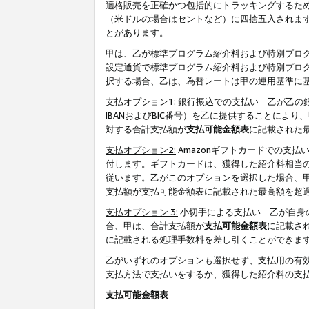
適格販売を正確かつ包括的にトラッキングするた
（米ドルの場合はセントなど）に四捨五入されま
とがあります。
甲は、乙が標準プログラム紹介料および特別プロ
設定通貨で標準プログラム紹介料および特別プロ
択する場合、乙は、為替レートは甲の運用基準に
支払オプション1:
銀行振込での支払い 乙が乙の銀
IBANおよびBIC番号）を乙に提供することに
対する合計支払額が
支払可能金額表
に記載された
支払オプション2:
Amazonギフトカードでの支
付します。ギフトカードは、獲得した紹介料相当
従います。乙がこのオプションを選択した場合、
支払額が支払可能金額表に記載された最高額を超
支払オプション 3:
小切手による支払い 乙が自身
合、甲は、合計支払額が
支払可能金額表
に記載さ
に記載される処理手数料を差し引くことができま
乙がいずれのオプションも選択せず、支払用の有
支払方法で支払いをするか、獲得した紹介料の支
支払可能金額表