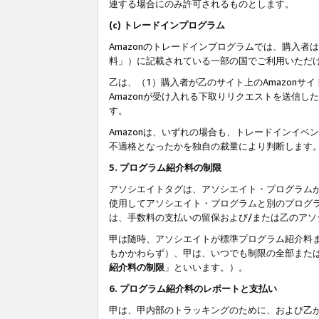
連する場合にのみ許可されるものとします。
(c) トレードインプログラム
Amazonのトレードインプログラムでは、購入者
料」）に記載されている一部の国でご利用いただ
乙は、（1）購入者が乙のサイト上のAmazon
Amazonが受け入れる下取りリクエストを送信し
す。
Amazonは、いずれの場合も、トレードインイベ
不適格となったかを独自の裁量により判断します
5. プログラム紹介料の制限
アソシエイトタグは、アソシエイト・プログラム
使用してアソシエイト・プログラムと別のプログ
は、手数料の支払いの留保および/または乙のア
甲は随時、アソシエイトが標準プログラム紹介料
もかかわらず）、甲は、いつでも制限の全部また
紹介料の制限
」といいます。）。
6. プログラム紹介料のレポートと支払い
甲は、甲内部のトラッキングのために、および乙