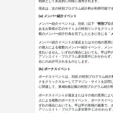
制限として実質的に同様に適用されます。
現在は、次の特別プログラム紹介料が利用可能で
(a) メンバー紹介イベント
メンバー紹介イベントは、
別紙
（以下「
特別プロ
あるお客様が乙のサイト上の特別リンクをクリック
載のメンバー紹介行為を完了したときに生じる「
メンバー紹介イベントが違反またはその他の悪用
の個人による複数のメンバー紹介イベント、メン
支払いません。いずれの場合においても、甲は甲
アソシエイト・プログラム参加要件
にかかわらず
合にのみ許可されるものとします。
(b) ボーナスイベント
ボーナスイベントは、
別紙
の特別プログラム紹介料
クをクリックスルーしてアマゾン・サイトを訪問し
に関連して、第4(b)条記載の特別プログラム紹介
ボーナスイベントが違反またはその他の悪用によ
人による複数のボーナスイベント、ボーナスイベ
ずれの場合においても、甲は甲の単独の裁量で、
アソシエイト・プログラム参加要件
にかかわらず