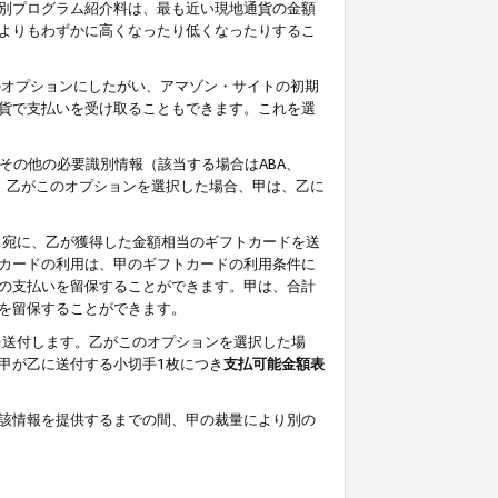
別プログラム紹介料は、最も近い現地通貨の金額
よりもわずかに高くなったり低くなったりするこ
のオプションにしたがい、アマゾン・サイトの初期
貨で支払いを受け取ることもできます。これを選
その他の必要識別情報（該当する場合はABA、
す。乙がこのオプションを選択した場合、甲は、乙に
ス宛に、乙が獲得した金額相当のギフトカードを送
カードの利用は、甲のギフトカードの利用条件に
の支払いを留保することができます。甲は、合計
を留保することができます。
を送付します。乙がこのオプションを選択した場
甲が乙に送付する小切手1枚につき
支払可能金額表
該情報を提供するまでの間、甲の裁量により別の