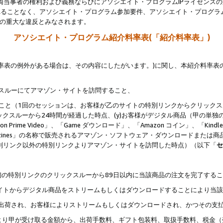
両当事者の権利および義務ならびにアソシエイト・プログラムIPライセンス
されることなく、アソシエイト・プログラム参加要件、アソシエイト・プログラ
約の重大な違反とみなされます。
アソシエイト・プログラム紹介料率表(「紹介料率表」)
料率表の例外がある場合は、その内容にしたがいます。)に関し、本紹介料率表
クスルーにてアマゾン・サイトを訪問すること、
じること（1回のセッションは、お客様が乙のサイトの特別リンクからクリック
ックスルーから24時間が経過した時点、(y)お客様がデジタル商品（甲の単独の
zon Prime Video」、「Game ダウンロード」、「Amazon コイン」、「Kindle 本
ndle Magazines」の名称で販売されるアマゾン・ソフトウェア・ダウンロードまた
特別リンク以外の特別リンクよりアマゾン・サイトを訪問した時点）（以下「
セ
、
、最初の特別リンクのクリックスルーから89日以内に当該商品の注文を完了する
ン・サイトからデジタル商品をストリームもしくはダウンロードすることにより当
様宛に出荷され、お客様によりストリームもしくはダウンロードされ、かつその支
より甲が受け取る金額から、出荷手数料、ギフト包装料、取扱手数料、税金（