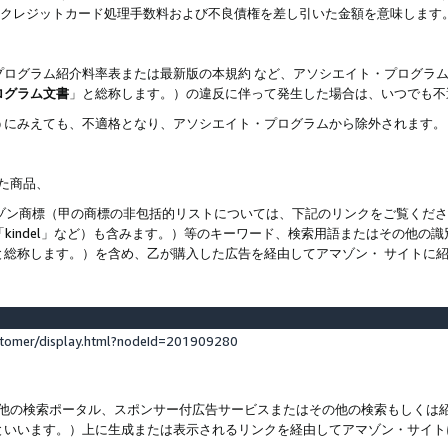
ト、クレジットカード処理手数料および不良債権を差し引いた金額を意味します
プログラム紹介料率表または最新版の本規約 など、アソシエイト・プログラ
ログラム文書
」と総称します。）の違反に伴って発生した場合は、いつでも不
うにみえても、不適格となり、アソシエイト・プログラムから除外されます。
れた商品、
他のアマゾン商標（甲の商標の非包括的リストについては、下記のリンクをご覧く
よび「kindel」など）も含みます。）等のキーワード、検索用語またはその
と総称します。）を含め、乙が購入した広告を経由してアマゾン・ サイトに
stomer/display.html?nodeId=201909280
その他の検索ポータル、スポンサー付広告サービスまたはその他の検索もしく
といいます。）上に生成または表示されるリンクを経由してアマゾン・サイト