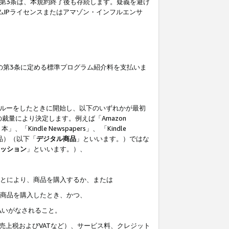
の第3条は、本規約終了後も存続します。疑義を避け
ムIPライセンスまたはアマゾン・インフルエンサ
の第3条に定める標準プログラム紹介料を支払いま
スルーをしたときに開始し、以下のいずれかが最初
裁量により決定します。例えば「Amazon
」、「Kindle Newspapers」、 「Kindle
は商品）（以下「
デジタル商品
」といいます。）ではな
ッション
」といいます。）、
ことにより、商品を購入するか、または
該商品を購入したとき、かつ、
払いがなされること。
売上税およびVATなど）、サービス料、クレジット