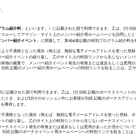
す。
グラム紹介料
」といいます。）に記載された国で利用できます。乙は、(1)
別
スルーしてアマゾン・サイト上のメンバー紹介用ホームページを訪問したとき
メンバー紹介イベント
」に関連して、第4(a)条記載の特別プログラム紹介料
により不適格となった場合（例えば、無効な電子メールアドレスを使った登録
バー紹介イベントの繰り返し、乙のサイト上の特別リンクから生じないメンバ
の単独の裁量で、メンバー紹介イベント発生の有無または違反もしくは悪用が
、
別紙
記載のメンバー紹介用ホームページへの特別リンクを貼ることは、乙サ
に記載された国で利用できます。乙は、(1)
別紙
記載のボーナスイベントの
たとき、および(2)そのセッション中にお客様が
別紙
記載のボーナスアクシ
料を獲得します。
り不適格となった場合（例えば、無効な電子メールアドレスを使った登録、ボ
ントの繰り返し、乙のサイト上の特別リンクから生じないボーナスイベント）
ボーナスイベント発生の有無または違反もしくは悪用があったか否かについて
、
別紙
記載のボーナスイベント用ホームページへの特別リンクを貼ることは