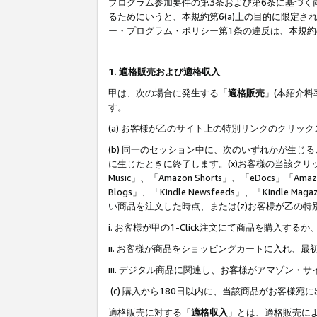
プログラム参加要件の第3条および第6条に基づく
るためにいうと、本規約第6(a)上の目的に限定
ー・プログラム・ポリシー第1条の違反は、本規
1. 適格販売および適格収入
甲は、次の場合に発生する「
適格販売
」(本紹介
す。
(a) お客様が乙のサイト上の特別リンクのクリッ
(b) 同一のセッション中に、次のいずれかが生
に生じたときに終了します。(x)お客様の当該クリ
Music」、「Amazon Shorts」、「eDocs」「Ama
Blogs」、「Kindle Newsfeeds」、「Ki
い商品を注文した時点、または(z)お客様が乙の
i. お客様が甲の1-Click注文にて商品を購入するか
ii. お客様が商品をショッピングカートに入れ
iii. デジタル商品に関連し、お客様がアマゾ
(c) 購入から180日以内に、当該商品がお客
適格販売に対する「
適格収入
」とは、適格販売に