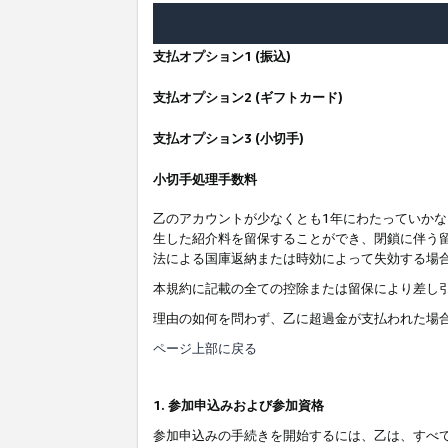
支払オプション1 (振込)
支払オプション2 (ギフトカード)
支払オプション3 (小切手)
小切手処理手数料
乙のアカウントが少なくとも1年にわたっていか
生した紹介料を留保することができ、閉鎖に伴う
法による国庫返納または時効によって失効する場
本規約に記載の全ての控除または留保により差し
理由の如何を問わず、乙に超過金が支払われた場
ページ上部に戻る
1. 参加申込みおよび参加資格
参加申込みの手続きを開始するには、乙は、すべ