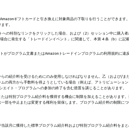
はAmazonギフトカードと引き換えに対象商品の下取りを行うことができま
けます。
サイトへの特別なリンクをクリックした場合、および（2）セッション中に購入
た場合に発生する「トレードインイベント」に関連して、本第 4 条（b）に
ントがプログラム文書またはAmazonトレードインプログラムの利用規約に
。
からの紹介料を受けるためにのみ使用しなければなりません。乙（および/ま
ラムの両方から手数料を得ようとしている場合（例えば、アトリビューション
ソシエイト・プログラムへの参加の終了を含む措置を講じることがあります。
または特別プログラム紹介料を獲得する機会に制限を加えることがあります。
は一部を中止または変更する権利を留保します。プログラム紹介料の制限につ
が当該月に獲得した標準プログラム紹介料および特別プログラム紹介料をまと