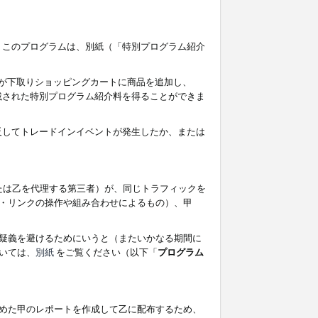
す。このプログラムは、別紙（「特別プログラム紹介
者が下取りショッピングカートに商品を追加し、
記載された特別プログラム紹介料を得ることができま
違反してトレードインイベントが発生したか、または
たは乙を代理する第三者）が、同じトラフィックを
・リンクの操作や組み合わせによるもの）、甲
疑義を避けるためにいうと（またいかなる期間に
いては、
別紙
をご覧ください（以下「
プログラム
めた甲のレポートを作成して乙に配布するため、