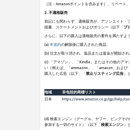
［注：Amazonポイントを含みます］、リベー
2. 不適格販売
前記にも関わらず、適格販売が、アソシエイト・
様書、ステートメントおよびポリシー（以下「
プ
さらに、以下の購入は適格販売の要件を満たすよ
(a)
本規約
の解除後に購入された商品、
(b) 注文が取り消され、返品または返金が開始さ
(c) 「アマゾン」、「Kindle」またはその
い（例えば、「ammazon」、「amaozn」お
購入した広告（以下、「
禁止リスティング広告
」
地域
非包括的商標リスト
日本
https://www.amazon.co.jp/gp/help/cu
(d) 検索エンジン（グーグル、ヤフー、ビング
参加する一切のサイト）（以下「
検索エンジン
」