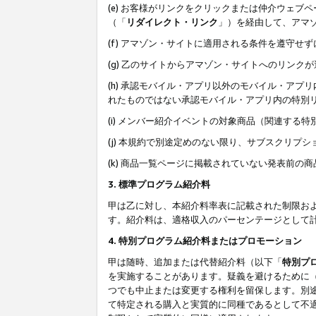
(e) お客様がリンクをクリックまたは仲介ウェ
（「
リダイレクト・リンク
」）を経由して、アマ
(f) アマゾン・サイトに適用される条件を遵守せ
(g) 乙のサイトからアマゾン・サイトへのリン
(h) 承認モバイル・アプリ以外のモバイル・アプリ
れたものではない承認モバイル・アプリ内の特別
(i) メンバー紹介イベントの対象商品（関連する
(j) 本規約で別途定めのない限り、サブスクリプ
(k) 商品一覧ページに掲載されていない発表前の
3. 標準プログラム紹介料
甲は乙に対し、本紹介料率表に記載された制限お
す。紹介料は、適格収入のパーセンテージとして
4. 特別プログラム紹介料またはプロモーション
甲は随時、追加または代替紹介料（以下「
特別プ
を実施することがあります。疑義を避けるために
つでも中止または変更する権利を留保します。別
て特定される購入と実質的に同種であるとして不