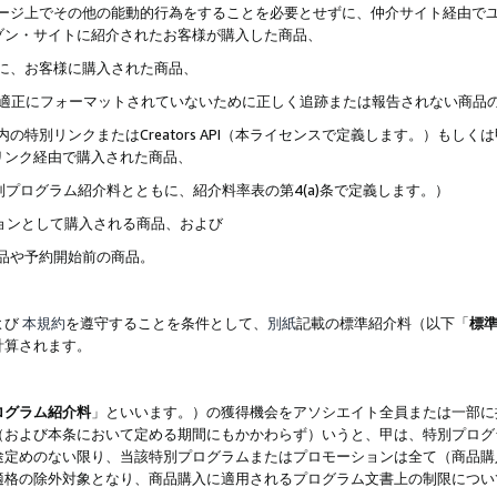
ブページ上でその他の能動的行為をすることを必要とせずに、仲介サイト経由で
ゾン・サイトに紹介されたお客様が購入した商品、
ずに、お客様に購入された商品、
クが適正にフォーマットされていないために正しく追跡または報告されない商品
内の特別リンクまたはCreators API（本ライセンスで定義します。）も
リンク経由で購入された商品、
特別プログラム紹介料とともに、紹介料率表の第4(a)条で定義します。）
ションとして購入される商品、および
商品や予約開始前の商品。
よび
本規約
を遵守することを条件として、
別紙
記載の標準紹介料（以下「
標
計算されます。
ログラム紹介料
」といいます。）の獲得機会をアソシエイト全員または一部に
（および本条において定める期間にもかかわらず）いうと、甲は、特別プログ
途定めのない限り、当該特別プログラムまたはプロモーションは全て（商品購
適格の除外対象となり、商品購入に適用されるプログラム文書上の制限につい