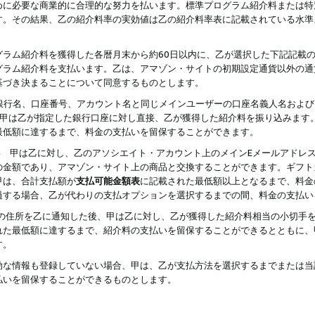
めに必要な商業的に合理的な努力を払います。標準プログラム紹介料または特
す。その結果、乙の紹介料率の実効値は乙の紹介料率表に記載されている水準
グラム紹介料を獲得した各暦月末から約60日以内に、乙が選択した下記記載
グラム紹介料を支払います。乙は、アマゾン・サイトの初期設定通貨以外の通
基づき決まることについて同意するものとします。
行名、口座番号、アカウント名と同じメインユーザーの口座名義人名および
より、甲は乙が指定した銀行口座に対し直接、乙が獲得した紹介料を振り込みま
最低額に達するまで、料金の支払いを留保することができます。
払い 甲は乙に対し、乙のアソシエイト・アカウント上のメインEメールアドレ
の金額であり、アマゾン・サイト上の商品と交換することができます。ギフト
甲は、合計支払額が
支払可能金額表
に記載された最低額以上となるまで、料金
過する場合、乙が代わりの支払オプションを選択するまでの間、料金の支払い
の住所を乙に通知した後、甲は乙に対し、乙が獲得した紹介料相当の小切手
れた最低額に達するまで、紹介料の支払いを留保することができるとともに、
す。
効な情報も登録していない場合、甲は、乙が支払方法を選択するまでまたは当
払いを留保することができるものとします。