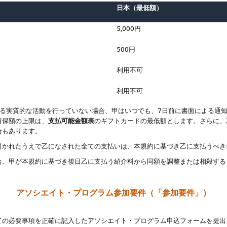
日本（最低額）
5,000円
500円
利用不可
利用不可
なる実質的な活動を行っていない場合、甲はいつでも、7日前に書面による通
留保額の上限は、
支払可能金額表
のギフトカードの最低額とします。さらに、
合もあります。
引かれたうえで乙になされた全ての支払いは、本規約に基づき乙に支払うべき
合、甲が本規約に基づき後日乙に支払う紹介料から同額を調整または相殺する
アソシエイト・プログラム参加要件（「参加要件」）
ての必要事項を正確に記入したアソシエイト・プログラム申込フォームを提出