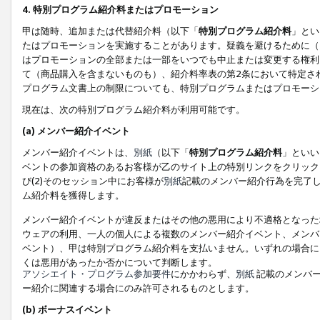
4. 特別プログラム紹介料またはプロモーション
甲は随時、追加または代替紹介料（以下「
特別プログラム紹介料
」とい
たはプロモーションを実施することがあります。疑義を避けるために（
はプロモーションの全部または一部をいつでも中止または変更する権利
て（商品購入を含まないものも）、紹介料率表の第2条において特定さ
プログラム文書上の制限についても、特別プログラムまたはプロモーシ
現在は、次の特別プログラム紹介料が利用可能です。
(a) メンバー紹介イベント
メンバー紹介イベントは、
別紙
（以下「
特別プログラム紹介料
」といい
ベントの参加資格のあるお客様が乙のサイト上の特別リンクをクリック
び(2)そのセッション中にお客様が
別紙
記載のメンバー紹介行為を完了
ム紹介料を獲得します。
メンバー紹介イベントが違反またはその他の悪用により不適格となった
ウェアの利用、一人の個人による複数のメンバー紹介イベント、メンバ
ベント）、甲は特別プログラム紹介料を支払いません。いずれの場合に
くは悪用があったか否かについて判断します。
アソシエイト・プログラム参加要件
にかかわらず、
別紙
記載のメンバー
ー紹介に関連する場合にのみ許可されるものとします。
(b) ボーナスイベント