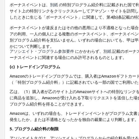
ボーナスイベントは、
別紙
の特別プログラム紹介料に記載された国で利
サイト上の特別リンクをクリックスルーしてアマゾン・サイトを訪問した
したときに生じる「ボーナスイベント」に関連して、第4(b)条記載の
ボーナスイベントが違反またはその他の悪用により不適格となった場合
アの利用、一人の個人による複数のボーナスイベント、ボーナスイベン
別プログラム紹介料を支払いません。いずれの場合においても、甲は甲
かについて判断します。
アソシエイト・プログラム参加要件
にかかわらず、
別紙
記載のボーナ
ーナスイベントに関連する場合にのみ許可されるものとします。
(c) トレードインプログラム
Amazonのトレードインプログラムでは、購入者はAmazonギフト
（「特別プログラム紹介料」）に記載されている一部の国でご利用いた
乙は、（1）購入者が乙のサイト上のAmazonサイトへの特別なリン
に商品を追加し、Amazonが受け入れる下取りリクエストを送信した場
プログラム紹介料を得ることができます。
Amazonは、いずれの場合も、トレードインイベントがプログラム文書
発生したか、または不適格となったかを独自の裁量により判断します。
5. プログラム紹介料の制限
アソシエイトタグは、アソシエイト・プログラムからの紹介料を受ける