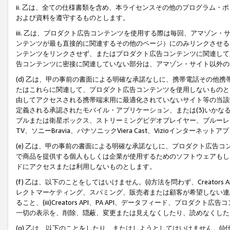
ii. 乙は、全ての仕様書類を含め、本ライセンスその他のプログラム
および資料を遵守するものとします。
iii. 乙は、プロダクト広告コンテンツを使用する際は毎回、アマゾ
ンテンツが最も直接的に関連するその他のページ）にのみリンクさせる
ンテンツをリンクさせず、またはプロダクト広告コンテンツに関連して
告コンテンツに密接に関連していない部分は、アマゾン・サイト以外の
(d) 乙は、甲の事前の書面による明確な承諾なしに、携帯電話その他
たはこれらに関連して、プロダクト広告コンテンツを使用しないものと
由してアクセスされる携帯端末用に最適化されていないサイト等の当該端
定義される承認されたモバイル・アプリケーション、または(3)いか
ブルまたは衛星ボックス、ストリーミングビデオプレイヤー、ブルーレイ
TV、ソニーBravia、パナソニックViera Cast、Vizioインター
(e) 乙は、甲の事前の書面による明確な承諾なしに、プロダクト広告
で商品を提供する個人もしくは企業が使用するためのソフトウェアもしくはその
ドにアクセスまたは利用しないものとします。
(f) 乙は、以下のことをしてはいけません。(i)方法を問わず、Creator
レクトマーケティング、スパミング、販売者または顧客が希望しない連
ること、(iii)Creators API、PA API、データフィード、プ
一切の表示を、削除、隠蔽、変更または見えなくしたり、読めなくした
(g) 乙は、以下のことをしたり、またはしようとしてはいけません。(