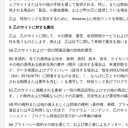
ェブサイトまたはその他の手段を通じて提供される、同じ、または類似
供される商品の「新品」の最低価格、および甲が乙に提供している場合
乙は、特別リンクを宣伝するために、Amazon上に特別リンクを投稿し
3. 乙のサイトに対する責任
乙は、乙のサイトに関して、その開発、運営、依存関係サービスおよび
任を負うものとします。例えば、乙は以下に関して単独で責任を負いま
(a) 乙のサイトおよび一切の関連設備の技術的運営、
(b) 本規約、全ての適用ある法令、条例、規則、政令、命令、ライセ
その他の適用ある政府当局の要件（開示（該当する場合は、米連邦取引
グ、データ保護およびプライバシー（該当する場合は、指令2002/58
（EU）2016/679）に関連するものを含む。）、ならびに乙とそ
される制限または要件を含む。）を遵守して、特別リンク及びプログラ
(c) 乙のサイトに掲載される素材（一切の商品説明およびその他の商
す。）の制作および掲載ならびにその正確性、完全性および適切性の確
(d) 甲の権利または他の個人もしくは団体の権利（著作権、商標、プ
違反または不正利用しない方法で、プログラム・コンテンツ、乙のサイ
ソシエイト・プログラム模倣品対策方針
への準拠の確保
(e) プライバシー規約その他を通じて、および第三者によるクッキー