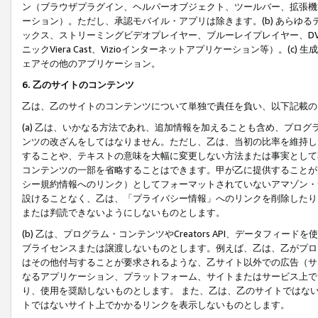
ン（ブラウザプラグイン、ヘルパーオブジェクト、ツールバー、拡張機
ーション）。ただし、承認モバイル・アプリは除きます。(b) あらゆ
ックス、ストリーミングビデオプレイヤー、ブルーレイプレイヤー、DVDプ
ニックViera Cast、Vizioインターネットアプリケーション等）。(
ェアその他のアプリケーション。
6. 乙のサイトのコンテンツ
乙は、乙のサイトのコンテンツについて単独で責任を負い、以下記載の
(a) 乙は、いかなる方法であれ、追加情報を加えることも含め、プロ
ンツの改ざんをしてはなりません。ただし、乙は、当初の比率を維持し
することや、テキストの意味を大幅に変更しない方法または事実として
コンテンツの一部を省略することはできます。甲が乙に提供することが
シー規約情報へのリンク）としてフォーマットされていないアマゾン・
設けることなく、乙は、「プライバシー情報」へのリンクを削除したり
または判読できないようにしないものとします。
(b) 乙は、プログラム・コンテンツやCreators API、データフ
ブライセンスまたは譲渡しないものとします。例えば、乙は、乙がプロ
はその他付与することが要求されるような、乙サイト以外での広告（サ
なるアプリケーション、プラットフォーム、サイトまたはサービス上で
り、使用を奨励しないものとします。 また、乙は、乙のサイトではな
トではないサイト上でかかるリンクを表示しないものとします。