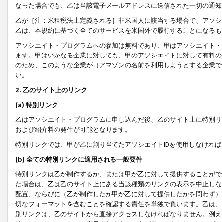
なった場合でも、乙は当該電子メールアドレスに送信された一切の通知
乙が［注：米租税法上定義される］非米国人に該当する場合で、アソシ
乙は、本規約に基づく全てのサービスを米国外で履行することになるも
アソシエイト・プログラムへの参加は無料であり、甲はアソシエイト・
ます。甲はいかなる企業に対しても、甲のアソシエイトに対して有料の
のため、このような企業が（アマゾンの名前を利用しようとする企業で
い。
2. 乙のサイト上のリンク
(a) 特別リンク
乙はアソシエイト・プログラムに申し込んだ後、乙のサイト上に特別リ
および紹介料の発生が可能となります。
特別リンクでは、甲が乙に割り当てたアソシエイトIDを使用しなけれ
(b) 全ての特別リンクに適用される一般要件
特別リンクは乙が制作するか、または甲が乙に対して提供することがで
た場合は、乙は乙のサイト上にある当該種類のリンクの表示を中止しな
配置、ならびに（乙が制作したか甲が乙に対して提供したかを問わず）
切なフォーマットを含むことを確認する責任を単独で負います。乙は、
別リンクは、乙のサイトから直接アクセスしなければなりません。例えば、