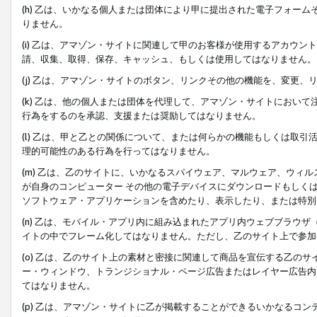
(h) 乙は、いかなる個人または団体により甲に提出された電子フォー
りません。
(i) 乙は、アマゾン・サイトに関連して甲のお客様が使用するアカウ
請、収集、取得、保存、キャッシュ、もしくは使用してはなりません。
(j) 乙は、アマゾン・サイトのボタン、リンクその他の機能を、変更
(k) 乙は、他の個人または団体を代理して、アマゾン・サイトにおい
行為をするのを承認、支援または奨励してはなりません。
(l) 乙は、甲と乙との関係について、または何らかの機能もしくは取
理的可能性のある行為を行ってはなりません。
(m) 乙は、乙のサイトに、いかなるスパイウェア、マルウェア、ウィ
が自身のコンピューター その他の電子デバイスにダウンロードもしく
ソフトウェア・アプリケーションを含めたり、表示したり、または特別
(n) 乙は、モバイル・アプリ内に組み込まれたアプリ内ウェブブラウザ
イトの中でフレーム化してはなりません。ただし、乙のサイト上で参加
(o) 乙は、乙のサイト上の素材と密接に関連して商品を宣伝する乙の
ー・ウィンドウ、トランジショナル・ページ広告またはレイヤー広告内
てはなりません。
(p) 乙は、アマゾン・サイトに乙が掲載することができるいかなるコ