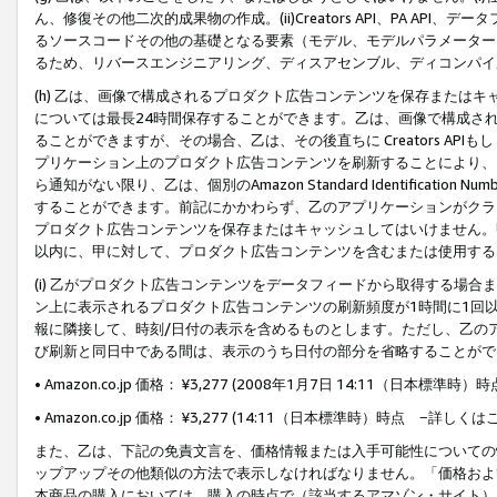
ん、修復その他二次的成果物の作成。(ii)Creators API、PA 
るソースコードその他の基礎となる要素（モデル、モデルパラメーター
るため、リバースエンジニアリング、ディスアセンブル、ディコンパイ
(h) 乙は、画像で構成されるプロダクト広告コンテンツを保存または
については最長24時間保存することができます。乙は、画像で構成さ
ることができますが、その場合、乙は、その後直ちに Creators AP
プリケーション上のプロダクト広告コンテンツを刷新することにより、
ら通知がない限り、乙は、個別のAmazon Standard Identification Nu
することができます。前記にかかわらず、乙のアプリケーションがクラ
プロダクト広告コンテンツを保存またはキャッシュしてはいけません。
以内に、甲に対して、プロダクト広告コンテンツを含むまたは使用する
(i) 乙がプロダクト広告コンテンツをデータフィードから取得する場合または
ン上に表示されるプロダクト広告コンテンツの刷新頻度が1時間に1回
報に隣接して、時刻/日付の表示を含めるものとします。ただし、乙の
び刷新と同日中である間は、表示のうち日付の部分を省略することがで
• Amazon.co.jp 価格： ¥3,277 (2008年1月7日 14:11（日本標準
• Amazon.co.jp 価格： ¥3,277 (14:11（日本標準時）時点 −詳しくは
また、乙は、下記の免責文言を、価格情報または入手可能性についての
ップアップその他類似の方法で表示しなければなりません。「価格およ
本商品の購入においては、購入の時点で（該当するアマゾン・サイト）