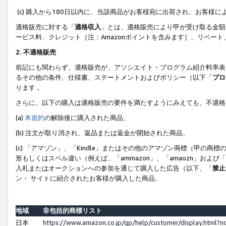
(c) 購入から180日以内に、当該商品がお客様宛に出荷され、お客
適格販売に対する「
適格収入
」とは、適格販売により甲が受け取る金額
ービス料、クレジット［注：Amazonポイントを含みます］、リベー
2. 不適格販売
前記にも関わらず、適格販売が、アソシエイト・プログラム紹介料率表
るその他の条件、仕様書、ステートメントおよびポリシー（以下「
プロ
ります 。
さらに、以下の購入は適格販売の要件を満たすようにみえても、不適格
(a)
本規約
の解除後に購入された商品、
(b) 注文が取り消され、返品または返金が開始された商品、
(c) 「アマゾン」、「Kindle」またはその他のアマゾン商標（甲
形もしくはスペル違い（例えば、「ammazon」、「amaozn」およ
入札またはオークションへの参加を通じて購入した広告（以下、「
禁止
ン・ サイトに紹介されたお客様が購入した商品、
地域
非包括的商標リスト
日本
https://www.amazon.co.jp/gp/help/customer/display.html