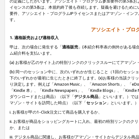
の定義にしたがいます。アソシエイト・プログラム参加要件の第3条お
イセンスの第3条は、本規約終了後も存続します。疑義を避けるためにい
要件、アソシエイト・プログラムIPライセンスまたはアマゾン・イン
す。
アソシエイト・プログ
1. 適格販売および適格収入
甲は、次の場合に発生する「
適格販売
」(本紹介料率表の例外がある場
ム紹介料を支払います。
(a) お客様が乙のサイト上の特別リンクのクリックスルーにてアマゾン
(b) 同一のセッション中に、次のいずれかが生じること（1回のセッ
下のいずれかが最初に生じたときに終了します。(x)お客様の当該クリッ
り決定します。例えば「Amazon Music」、「Amazon Shorts」、「eDo
「Kindle 本」、「Kindle Newspapers」、 「Kindle Blogs」、「
ダウンロードまたは商品）（以下「
デジタル商品
」といいます。）では
マゾン・サイトを訪問した時点）（以下「
セッション
」といいます。）
i. お客様が甲の1-Click注文にて商品を購入するか、
ii. お客様が商品をショッピングカートに入れ、最初の特別リンクの
か、または
iii. デジタル商品に関連し、お客様がアマゾン・サイトからデジタ