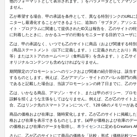
他のフォーマットとして表示されます。）をパラメータとしてアマゾン
ません。
乙が希望する場合、甲の承認を条件として、異なる特別リンクのURL
ニターし最適化することができるように、追加の「サブタグ」アソシエ
イト・プログラムに関連して提供されたID又は報告を、乙のサイトの
に到着したときに、かかるユーザの行動をモニターする目的でユーザに
乙は、甲の承認なく、いつでも乙のサイトに商品（および関連する特別
（商品ステートメント（以下に定義します。）に定義されたとおり）商
等）またはストアのホームページ（食料品等）を含みます。）と乙サイ
オリジナルコンテンツも含めなければなりません。
期間限定のプロモーションへのリンクおよび関連の紹介部分は、該当す
するものとします。例えば、乙がアマゾン・サイトのアパレル部門の商
であると記載した場合は、当該プロモーションの終了日までに、乙のサ
乙は、いかなる商品、アマゾン・サイト、または甲のポリシー、プロモ
誤解を招くような主張をしてはなりません。例えば、乙が乙のサイト上に
合、乙はリンク先のスマートフォンについて、128 GBのメモリーが
商品の価格および在庫は、随時変化します。乙が乙のサイトに掲載した
格および在庫を表示できるものとします。(a)甲が価格および在庫のデータを
の価格および在庫のデータを取得し、
本ライセンス
に定めるCreator
さらに、乙が乙のサイトにて商品の価格を「比較」形式（価格比較ツー