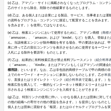
(c) 乙は、アマゾン・サイトに掲載されなくなったプログラム・コン
乙のサイトから除去、削除その他破棄するものとします。
(d) 乙は、ある個人または企業による製品、サービス、当事者または
の資料をプログラム・コンテンツに接近して配置することを含みます。
を含みます。）を使用してはなりません。
(e) 乙は、検索エンジンにおいて使用するために、アマゾン商標（
商標
「ammazon」、「amaozn」および「kindel」など）を購入
ん。当該検索エンジンが除外機能を有する場合、甲の要請があれば、甲
果に伴って乙の宣伝コンテンツを表示させるために使用するキーワード
入札による除外を要請等）ものとします。
(f) 乙は、結果的に有料検索広告が禁止有料プレースメント（
紹介料率
（「amazon」、「Kindle」またはアマゾンもしくはアマゾンの
標用語
」といいます。なお、乙は非包括的商標テーブルで甲の商標の非
上でのキーワード・オークションに参加しないものとします。乙が
本規
り、直接またはリダイレクト・リンク（
紹介料率表
で定義します。）を
検索広告を購入して、一般的なインターネット検索クエリーまたはキー
示されるよう検索エンジンにリンクを入稿することができます。
(g) 乙は、特別リンクの使用に伴い、いかなる個人または団体に対し
の他の組織への寄付その他の便益を含みます。）を提供しないものとし
個人または団体に奨励する「報奨」またはロイヤルティプログラムを実