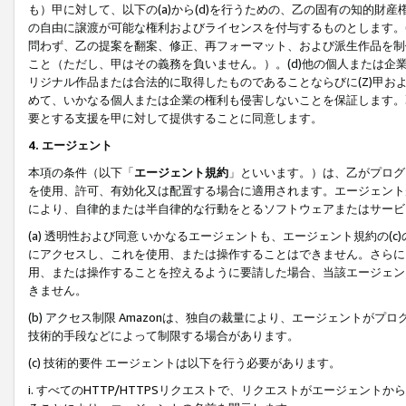
も）甲に対して、以下の(a)から(d)を行うための、乙の固有の知的
の自由に譲渡が可能な権利およびライセンスを付与するものとします。(
問わず、乙の提案を翻案、修正、再フォーマット、および派生作品を制
こと（ただし、甲はその義務を負いません。）。(d)他の個人または企
リジナル作品または合法的に取得したものであることならびに(Z)甲
めて、いかなる個人または企業の権利も侵害しないことを保証します。
要とする支援を甲に対して提供することに同意します。
4. エージェント
本項の条件（以下「
エージェント規約
」といいます。）は、乙がプログ
を使用、許可、有効化又は配置する場合に適用されます。エージェント
により、自律的または半自律的な行動をとるソフトウェアまたはサービ
(a) 透明性および同意 いかなるエージェントも、エージェント規約の
にアクセスし、これを使用、または操作することはできません。さらに、
用、または操作することを控えるように要請した場合、当該エージェン
きません。
(b) アクセス制限 Amazonは、独自の裁量により、エージェント
技術的手段などによって制限する場合があります。
(c) 技術的要件 エージェントは以下を行う必要があります。
i. すべてのHTTP/HTTPSリクエストで、リクエストがエージェ