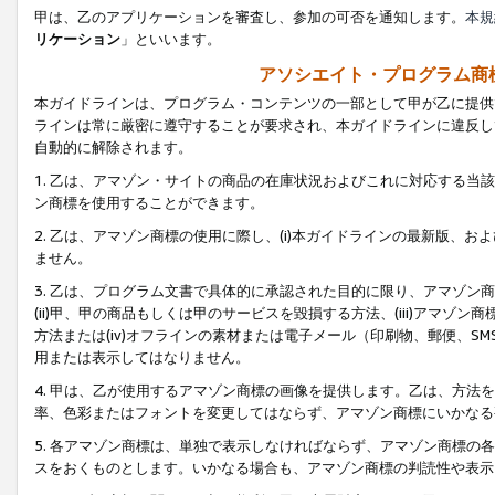
甲は、乙のアプリケーションを審査し、参加の可否を通知します。
本規
リケーション
」といいます。
アソシエイト・プログラム商
本ガイドラインは、プログラム・コンテンツの一部として甲が乙に提供
ラインは常に厳密に遵守することが要求され、本ガイドラインに違反し
自動的に解除されます。
1. 乙は、アマゾン・サイトの商品の在庫状況およびこれに対応する
ン商標を使用することができます。
2. 乙は、アマゾン商標の使用に際し、(i)本ガイドラインの最新版、およ
ません。
3. 乙は、プログラム文書で具体的に承認された目的に限り、アマゾン
(ii)甲、甲の商品もしくは甲のサービスを毀損する方法、(iii)アマ
方法または(iv)オフラインの素材または電子メール（印刷物、郵便、S
用または表示してはなりません。
4. 甲は、乙が使用するアマゾン商標の画像を提供します。乙は、方
率、色彩またはフォントを変更してはならず、アマゾン商標にいかなる
5. 各アマゾン商標は、単独で表示しなければならず、アマゾン商標
スをおくものとします。いかなる場合も、アマゾン商標の判読性や表示