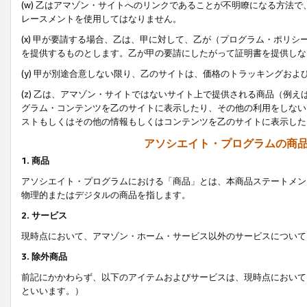
(w) 乙はアマゾン・サイトへのリンクであることが不明瞭になる方法
レースメントを使用してはなりません。
(x) 甲が要請する場合、乙は、甲に対して、乙が（プログラム・ポリ
を提供するものとします。乙が甲の要請にしたがって証明書を提供しな
(y) 甲が別途合意しない限り、乙のサイトは、価格のトラッキングお
(z) 乙は、アマゾン・サイトではないサイト上で提供される商品（例
グラム・コンテンツを乙のサイトに表示したり、その他の利用をしない
ストもしくはその他の情報もしくはコンテンツを乙のサイトに表示した
アソシエイト・プログラムの商
1. 商品
アソシエイト・プログラムにおける「商品」とは、本商品ステートメン
物理的またはデジタルの商品を指します。
2. サービス
現時点において、アマゾン・ホーム・サービス以外のサービスについて
3. 除外商品
前記にかかわらず、以下のアイテムおよびサービスは、現時点において
といいます。）