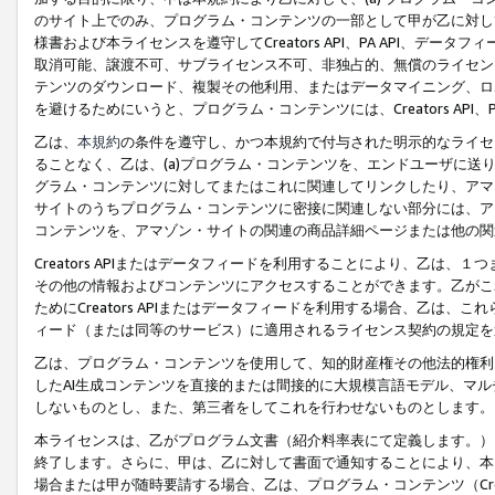
のサイト上でのみ、プログラム・コンテンツの一部として甲が乙に対し
様書および本ライセンスを遵守してCreators API、PA API、
取消可能、譲渡不可、サブライセンス不可、非独占的、無償のライセン
テンツのダウンロード、複製その他利用、またはデータマイニング、ロ
を避けるためにいうと、プログラム・コンテンツには、Creators AP
乙は、
本規約
の条件を遵守し、かつ本規約で付与された明示的なライセ
ることなく、乙は、(a)プログラム・コンテンツを、エンドユーザに
グラム・コンテンツに対してまたはこれに関連してリンクしたり、アマ
サイトのうちプログラム・コンテンツに密接に関連しない部分には、ア
コンテンツを、アマゾン・サイトの関連の商品詳細ページまたは他の関
Creators APIまたはデータフィードを利用することにより、乙は、
その他の情報およびコンテンツにアクセスすることができます。乙がこ
ためにCreators APIまたはデータフィードを利用する場合、乙は、こ
ィード（または同等のサービス）に適用されるライセンス契約の規定を
乙は、プログラム・コンテンツを使用して、知的財産権その他法的権利
したAI生成コンテンツを直接的または間接的に大規模言語モデル、マ
しないものとし、また、第三者をしてこれを行わせないものとします。
本ライセンスは、乙がプログラム文書（紹介料率表にて定義します。）
終了します。さらに、甲は、乙に対して書面で通知することにより、本
場合または甲が随時要請する場合、乙は、プログラム・コンテンツ（Cre