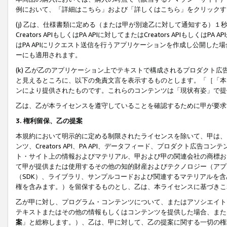
例において、「詳細はこちら」および「詳しくはこちら」をクリックす
(j) 乙は、仕様書類に定める（または甲が別途乙に対して通知する）
Creators APIもしくはPA APIに対してまたはCreators APIもしく
はPA APIにリクエスト送信を行うアプリケーションを作成し公開し
ーにも適用されます。
(k) 乙が乙のアプリケーション上でテキストで構成されるプロダクト
と見えるところに、以下の免責文言を表示するものとします。「［「本
ンにより提供されたものです。これらのコンテンツは「現状有姿」で提
乙は、乙が本ライセンスを遵守していることを確認するために甲が要求
3. 権利留保、乙の提案
本規約において明示的に定める制限されたライセンスを除いて、甲は、
ンツ、Creators API、PA API、データフィード、プロダクト
ト・サイト上の情報およびマテリアル、甲および甲の関連会社の商標お
て甲が提供または使用するその他の知的財産およびテクノロジー（アプ
（SDK）、ライブラリ、サンプルコードおよび関連するマテリアルを
権を含みます。）を留保するものとし、乙は、本ライセンスに基づきこ
乙が甲に対し、プログラム・コンテンツについて、またはアソシエイト
テキストまたはその他の情報もしくはコンテンツを提供した場合、また
案
」と総称します。）、乙は、甲に対して、乙の提案に関する一切の権