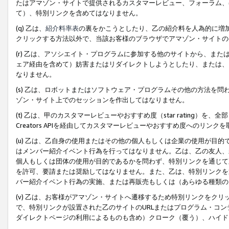
たはアマゾン・サイトで提供されるカスタマーレビュー、フォーラム、
て）、特別リンクを含めてはなりません。
(q) 乙は、
紹介料率表
の裏をかこうとしたり、乙の紹介料を人為的に増
クリックする方法以外で、当該お客様のブラウザでアマゾン・サイトの
(r) 乙は、アソシエイト・プログラムに参加する他のサイトから、ま
ェア経由を含めて）妨害またはリダイレクトしようとしたり、または、
なりません。
(s) 乙は、ロボットまたはソフトウェア・プログラムその他の方法を
ゾン・サイト上でのセッションを作出してはなりません。
(t) 乙は、甲のカスタマーレビューやおすすめ度（star rating
Creators APIを経由してカスタマーレビューやおすすめ度へのリンク
(u) 乙は、乙自身の使用またはその他の個人もしくは企業の使用が目
はメンバー紹介イベント行為を行ってはなりません。乙は、乙の友人、
個人もしくは団体の使用が目的であるかを問わず、特別リンクを通じて
を許可、要請または奨励してはなりません。また、乙は、特別リンクを
バー紹介イベント行為の実施、または再販売もしくは（あらゆる種類の
(v) 乙は、お客様がアマゾン・サイトへ遷移するため特別リンクをク
で、特別リンクが設置された乙のサイトのURLまたはプログラム・コ
ダイレクトページの利用によるものも含め）クローク（覆う）、ハイド