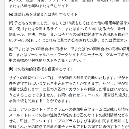
または活動を奨励または含むサイト
(e) 違法行為を奨励または実行するサイト
(f) 子どもを対象にした、もしくは13歳もしくはその他の適用年齢
集、使用または公開するサイト、またはすべての適用ある法令、条例、
制ルール、判決、判断、または子どもの保護に関連する適用ある政府当局の要
6501-6506)もしくはこれらに基づき公布された規則、または児童オ
(g) 甲またはその関連会社の商標や、甲またはその関連会社の商標の
ID、またはソーシャルネットワークサイトのユーザー名、グループ名
甲の商標の非包括的リストをご覧ください。）
(h) その他知的財産権を侵害するサイト
サイトの適切性については、甲が独自の裁量で判断いたします。甲が不
件を遵守すればいつでも再申込みすることができます。ただし、甲が1)
裁量で決定します）に基づき乙のアカウントを解除した場合はいかなる
うとすることはできません。
お問い合わせフォーム
の「運営規約違反に
承認手続を開始することができます。
乙は、アソシエイト・プログラムへの参加申込フォームに記載した情報
メールアドレスその他の連絡先情報および乙のサイトの識別情報などを
せん。甲は、アソシエイト・プログラムおよび本規約に関する通知（も
登録されたその時点で最新の電子メールアドレス宛てに送信することが