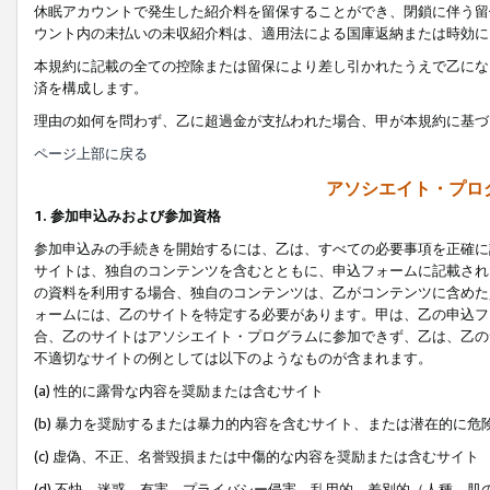
休眠アカウントで発生した紹介料を留保することができ、閉鎖に伴う留
ウント内の未払いの未収紹介料は、適用法による国庫返納または時効に
本規約に記載の全ての控除または留保により差し引かれたうえで乙にな
済を構成します。
理由の如何を問わず、乙に超過金が支払われた場合、甲が本規約に基づ
ページ上部に戻る
アソシエイト・プロ
1. 参加申込みおよび参加資格
参加申込みの手続きを開始するには、乙は、すべての必要事項を正確に
サイトは、独自のコンテンツを含むとともに、申込フォームに記載され
の資料を利用する場合、独自のコンテンツは、乙がコンテンツに含めた
ォームには、乙のサイトを特定する必要があります。甲は、乙の申込フ
合、乙のサイトはアソシエイト・プログラムに参加できず、乙は、乙の
不適切なサイトの例としては以下のようなものが含まれます。
(a) 性的に露骨な内容を奨励または含むサイト
(b) 暴力を奨励するまたは暴力的内容を含むサイト、または潜在的に
(c) 虚偽、不正、名誉毀損または中傷的な内容を奨励または含むサイト
(d) 不快、迷惑、有害、プライバシー侵害、乱用的、差別的（人種、