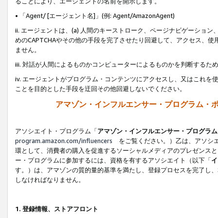
ることにより、エージェントの名前を開示します。
• 「Agent/ [エージェント名]」(例: Agent/AmazonAgent)
ii. エージェントは、(a) 人間のキーストローク、ページナビゲーシ
めのCAPTCHAやその他の手段を完了させたり回避して、アクセス、
ません。
iii. 対話が人間によるものかコンピューターによるものかを判断する
iv. エージェントがプログラム・コンテンツにアクセスし、又はこれ
ことを目的とした手段を迂回その他回避しないでください。
アマゾン・インフルエンサー・プログラム・
アソシエイト・プログラム「
アマゾン・インフルエンサー・プログラム
program.amazon.com/influencers
をご覧ください。）乙は、アソシエ
環として、消費者の購入を促進するソーシャルメディアのプレゼンスと
ー・プログラムに参加するには、資格を有するアソシエイト（以下「
イ
す。）は、アマゾンの質的量的基準を満たし、登録プロセスを完了し、
しなければなりません。
1.
登録情報、ストアフロント