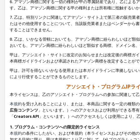
6. アマゾン商標に関する一切の権利が甲の専属財産であり、乙によ
す。乙は、アマゾン商標に関する甲の権利または所有権に抵触するいか
7. 乙は、特別リンクに関連してアマゾン・サイト上で第三者の販売
たはその他使用することについて、当該販売業者またはベンダーから書
することはできません。
8. 乙は、いかなる管轄においても、アマゾン商標に紛らわしいほど
おいても、アマゾン商標に紛らわしいほど類似する商標、ドメイン名、
甲は、アソシエイト・サイトに改定のお知らせまたは改定後の商標ガイ
本商標ガイドラインおよび承認されたアマゾン商標を改定することがで
甲は、許可を得ないいかなる使用または本ガイドラインに準拠しないい
により行使することができるものとします。
アソシエイト・プログラムIPラ
本ライセンスは、乙のアソシエイト・プログラムへの参加に関連して乙
本規約
を受け入れることにより、または、本商品に関する一定の種類の
広告コンテンツ
」といいます。）へのアクセスおよび利用ができる専有
「
Creators API
」といいます。）へのアクセスもしくは使用により、
1. プログラム・コンテンツへの限定的ライセンス
本規約
の条件にしたがい、および本規約（本ライセンスおよびその他の
加する目的に限り、甲は本規約により乙に対して、(a) プログラム・コ