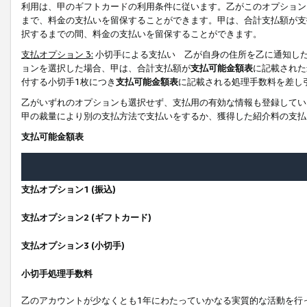
利用は、甲のギフトカードの利用条件に従います。乙がこのオプション
まで、料金の支払いを留保することができます。甲は、合計支払額が支
択するまでの間、料金の支払いを留保することができます。
支払オプション 3:
小切手による支払い 乙が自身の住所を乙に通知し
ョンを選択した場合、甲は、合計支払額が
支払可能金額表
に記載された
付する小切手1枚につき
支払可能金額表
に記載される処理手数料を差し
乙がいずれのオプションも選択せず、支払用の有効な情報も登録してい
甲の裁量により別の支払方法で支払いをするか、獲得した紹介料の支払
支払可能金額表
支払オプション1 (振込)
支払オプション2 (ギフトカード)
支払オプション3 (小切手)
小切手処理手数料
乙のアカウントが少なくとも1年にわたっていかなる実質的な活動を行