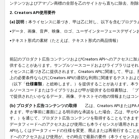
ンテンツおよびアマゾン商標の全部を乙のサイトから直ちに除去、削除
2. Creators API使用要件
(a) 説明：
本ライセンスに基づき、甲は乙に対し、以下を含むプログラ
•データ、画像、音声、映像、ロゴ、ユーザインターフェースデザイン
•テキスト形式の素材（たとえば、テキスト形式の商品情報）
前記のプロダクト広告コンテンツおよびCreators APIへのアクセスに
供することがあります。サンプルソースコードおよびライブラリはそれ
イセンスに基づき乙に提供されます。Creators APIに関連して
上の必要条件ならびにCreators APIの適切な利用に関連するテ
（以下「
仕様書類
」と総称します。）を提供することがあります。本ラ
ルソースコードまたはライブラリおよび甲が提供する仕様書類は、「プ
で提供されたいかなるデータ、画像、テキストその他の情報またはコン
(b) プロダクト広告コンテンツの取得
乙は、Creators APIま
きます。甲が事前に書面による明示的な承認をした場合、乙は、甲がCreator
す。）を通じて、プロダクト広告コンテンツを取得することもできます
データフィードへのアクセスおよび使用にも本ライセンスが適用されます。乙は
APIもしくはデータフィードの仕様を変更、廃止または再発行することがで
ドへのアクセスおよび使用が、その時点で最新の要件（本ライセンスお