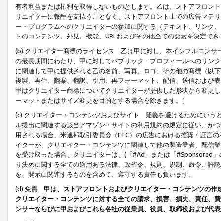
有者利益または権利を取得しないものとします。乙は、ストアフロントに
リエイターに報酬を支払うことなく、ストアフロント上での広告マテリア
ー・プログラムへのクリエイターの参加に関する（テキスト、リンク、
トのコンテンツ、外見、機能、URLおよびその他全ての要素を決定で
(b) クリエイター商標のライセンス 乙は甲に対し、本インフルエン
の最長期間にわたり、甲に対してパブリック・プロフィールへのリンク
に関連して甲に提供される乙の名前、写真、ロゴ、その他の商標（以下
複製、再生、翻案、翻訳、引用、再フォーマット、配信、送信および表
甲はクリエイター商標についてクリエイターが提供した形状から変更し
ーマットまたはサイズ変更を目的とする場合を除きます。）
(c) クリエイター・コンテンツおよびサイト 疑義を避けるためにい
ル提出に関連する該当アマゾン・サイトの利用規約の規定に従い、かつ、
用される場合、米連邦取引委員会（FTC）の広告における推奨・証言
イターが、クリエイター・コンテンツに関連して他の製造業者、配信業
を受け取った場合、クリエイターは、(「#Ad」または「#Sponsor
り決めに関する全ての適用ある法律、政省令、規則、規制、命令、許認
を、開示に関連するものを含めて、遵守する責任も負います。
(d) 免責
甲は、ストアフロントおよびクリエイター・コンテンツの作
クリエイター・コンテンツに対する全ての請求、損害、損失、責任、費
ンサーならびに甲およびこれら各社の従業員、役員、取締役および代表