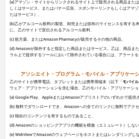
(a)アマゾン・サイトからリンクされるサイト上で販売される商品またはサ
しくはサービス、またはバナー広告、スポンサーリンクもしくはアマゾ
たはサービス）、
(b)乙がアルコール飲料の製造、卸売または頒布のライセンスを有す
に、乙のサイトで宣伝されるアルコール飲料、
(c) 処方薬、またはAmazon Pharmacyが販売するその他の商品、
(d) Amazonが除外すると指定した商品またはサービス。乙は、商品また
ラル上で提供するツールにおいて除外されている場合には、アラートを
アソシエイト・プログラム・モバイル・アプリケー
乙のサイトが携帯電話、タブレットまたは携帯用端末（以下「
モバイル
ウェア・アプリケーションを含む場合、乙のモバイル・アプリケーショ
(a) Google Play、AppleまたはAmazonアプリストアのいずれかで
(b) 無料でダウンロードでき、Amazonへの全てのリンクに無料でアク
(c) 独自のコンテンツを有するものであること、
(d) Amazonのショッピングアプリの機能を模倣（エミュレート）しな
(e) WebViewでAmazonのウェブページをホストまたはレンダリング