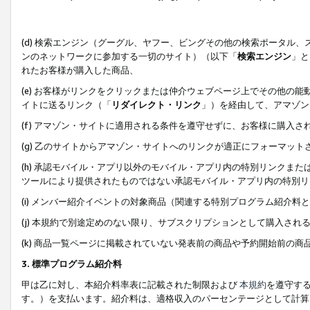
(d) 検索エンジン（グーグル、ヤフー、ビングその他の検索ポータル
ンのネットワークに参加する一切のサイト）（以下「
検索エンジン
」と
れたお客様が購入した商品、
(e) お客様がリンクをクリックまたは仲介ウェブページ上でその他の
イトに送るリンク（「
リダイレクト・リンク
」）を経由して、アマゾン
(f) アマゾン・サイトに適用される条件を遵守せずに、お客様に購入さ
(g) 乙のサイトからアマゾン・サイトへのリンクが適正にフォーマッ
(h) 承認モバイル・アプリ以外のモバイル・アプリ内の特別リンクまたはC
ツールにより提供されたものではない承認モバイル・アプリ内の特別リ
(i) メンバー紹介イベントの対象商品（関連する特別プログラム紹介料と
(j) 本規約で別途定めのない限り、サブスクリプションとして購入され
(k) 商品一覧ページに掲載されていない発表前の商品や予約開始前の商
3. 標準プログラム紹介料
甲は乙に対し、本紹介料率表に記載された制限および
本規約
を遵守す
す。）を支払います。紹介料は、適格収入のパーセンテージとして計算