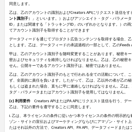
同意します。
乙は、乙のアカウントの識別およびCreators APIにリクエスト送
ント識別子
）」といいます。）およびアソシエイト・タグ・パラメータ（
ID」または関連する「トラッキングID」のいずれかとなります。）の両方
てアカウント識別子を取得することができます
データフィードを通じてプロダクト広告コンテンツを取得する場合、乙は、Cre
とします。乙は、データフィードの承認過程の一部として、乙のFeeds
甲は、乙のアカウント識別子を随時変更することがあります。秘密キー
密およびセキュリティを維持しなければなりません。乙は、乙の秘密キ
せん。公開キーであるアカウント識別子は、秘密ではありません。
乙は、乙のアカウント識別子のもとで行われる全ての活動について、こ
ず、全面的に責任を負います。したがって、乙は、乙以外の者が乙の秘
もしくは盗まれた場合、直ちに甲に連絡しなければなりません。乙は、
タグ・パラメータまたはアカウント識別子を使用してはなりません。
(c) 利用要件
Creators APIまたはPA APIにリクエスト送信を
乙は、下記の要件を遵守することに同意します。
i. 乙は、本ライセンスの条件に従いかつ本ライセンスの条件の明示的
ゾン・サイトの宣伝およびマーケティングならびにアマゾン・サイト上
たはそれ以外の方法で、Creators API、PA API、データフィー