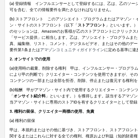
(a) 登録情報 インフルエンサーとして登録するには、乙は、乙のソ
可を含む、全ての情報要件を満たさなければなりません。
(b) ストアフロント このアソシエイト・プログラムまたはアマゾン
ン・サイトのストアフロント（以下「
ストアフロント
」といいます。）
のセッションは、Amazonのお客様が乙のストアフロントにクリック
「サービス提供」に相当します。乙は、アソシエイト・プログラムまた
真、編集物、リスト、コメント、デジタルビデオ、またはその他のデー
要件第1条または
アマゾンコミュニティガイドライン
に定める基準に違
2.
オンサイトでの使用
(a)使用時の裁量、削除する権利 甲は、インフルエンサー・プログラ
により甲の判断で）クリエイター・コンテンツを使用できますが、その
コンテンツの一部または全部を拒否、削除、停止または復元する権利を
(b)報酬 甲がアマゾン・サイト内で使用するクリエイター・コンテン
「
オンサイト紹介料
」といいます。）を獲得します。該当するアマゾン
当アマゾン・サイトに専用のストアIDを有するクリエイターとして登
3.
権利の留保、クリエイター商標の使用、免責
(a) 権利の留保
甲は、本規約またはその他に基づき、ストアフロント、ストアフロント
関するまたはこれらに対する全ての権利、権原および利益（知的財産権