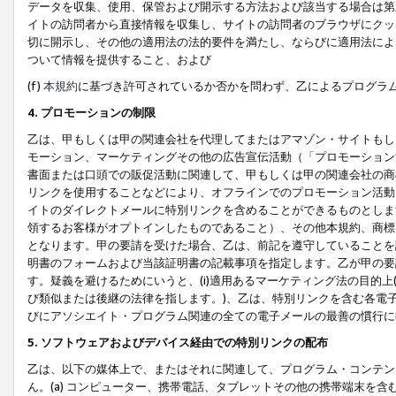
データを収集、使用、保管および開示する方法および該当する場合は第
イトの訪問者から直接情報を収集し、サイトの訪問者のブラウザにクッ
切に開示し、その他の適用法の法的要件を満たし、ならびに適用法によ
ついて情報を提供すること、および
(f)
本規約
に基づき許可されているか否かを問わず、乙によるプログラ
4. プロモーションの制限
乙は、甲もしくは甲の関連会社を代理してまたはアマゾン・サイトもし
モーション、マーケティングその他の広告宣伝活動（「プロモーション
書面または口頭での販促活動に関連して、甲もしくは甲の関連会社の商
リンクを使用することなどにより、オフラインでのプロモーション活動
イトのダイレクトメールに特別リンクを含めることができるものとしま
領するお客様がオプトインしたものであること）、その他本規約、商標
となります。甲の要請を受けた場合、乙は、前記を遵守していることを
明書のフォームおよび当該証明書の記載事項を指定します。乙が甲の要
す。疑義を避けるためにいうと、(i)適用あるマーケティング法の目的上(例
び類似または後継の法律を指します。)、乙は、特別リンクを含む各電子
びにアソシエイト・プログラム関連の全ての電子メールの最善の慣行に
5. ソフトウェアおよびデバイス経由での特別リンクの配布
乙は、以下の媒体上で、またはそれに関連して、プログラム・コンテン
ん。(a) コンピューター、携帯電話、タブレットその他の携帯端末を