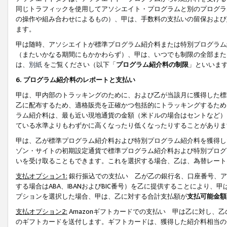
同じトラフィックを使用してアソシエイト・プログラムと別のプログラ
の操作や組み合わせによるもの）、甲は、手数料の支払いの留保および
ます。
甲は随時、アソシエイトが標準プログラム紹介料または特別プログラム
（またいかなる期間にもかかわらず）、甲は、いつでも制限の全部また
は、
別紙
をご覧ください（以下「
プログラム紹介料の制限
」といいま
6. プログラム紹介料のレポートと支払い
甲は、甲内部のトラッキングのために、および乙が当該月に獲得した標
乙に配布するため、適格販売を正確かつ包括的にトラッキングするため
ラム紹介料は、最も近い現地通貨の金額（米ドルの場合はセントなど）
ている水準よりもわずかに高くなったり低くなったりすることがありま
甲は、乙が標準プログラム紹介料および特別プログラム紹介料を獲得し
ゾン・サイトの初期設定通貨で標準プログラム紹介料および特別プログ
いを受け取ることもできます。これを選択する場合、乙は、為替レート
支払オプション1:
銀行振込での支払い 乙が乙の銀行名、口座番号、ア
する場合はABA、IBANおよびBIC番号）を乙に提供することにより
プションを選択した場合、甲は、乙に対する合計支払額が
支払可能金額
支払オプション2:
Amazonギフトカードでの支払い 甲は乙に対し、
のギフトカードを送付します。ギフトカードは、獲得した紹介料相当の