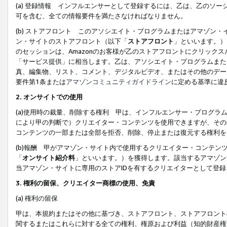
(a) 登録情報 インフルエンサーとして登録するには、乙は、乙のソ
可を含む、全ての情報要件を満たさなければなりません。
(b) ストアフロント このアソシエイト・プログラムまたはアマゾン
ン・サイトのストアフロント（以下「
ストアフロント
」といいます。）
のセッションは、Amazonのお客様が乙のストアフロントにクリック
「サービス提供」に相当します。乙は、アソシエイト・プログラムまた
真、編集物、リスト、コメント、デジタルビデオ、またはその他のデー
要件第1条または
アマゾンコミュニティガイドライン
に定める基準に違
2.
オンサイトでの使用
(a)使用時の裁量、削除する権利 甲は、インフルエンサー・プログラ
により甲の判断で）クリエイター・コンテンツを使用できますが、その
コンテンツの一部または全部を拒否、削除、停止または復元する権利を
(b)報酬 甲がアマゾン・サイト内で使用するクリエイター・コンテン
「
オンサイト紹介料
」といいます。）を獲得します。該当するアマゾン
当アマゾン・サイトに専用のストアIDを有するクリエイターとして登
3.
権利の留保、クリエイター商標の使用、免責
(a) 権利の留保
甲は、本規約またはその他に基づき、ストアフロント、ストアフロント
関するまたはこれらに対する全ての権利、権原および利益（知的財産権