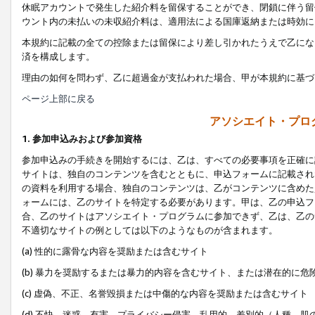
休眠アカウントで発生した紹介料を留保することができ、閉鎖に伴う留
ウント内の未払いの未収紹介料は、適用法による国庫返納または時効に
本規約に記載の全ての控除または留保により差し引かれたうえで乙にな
済を構成します。
理由の如何を問わず、乙に超過金が支払われた場合、甲が本規約に基づ
ページ上部に戻る
アソシエイト・プロ
1. 参加申込みおよび参加資格
参加申込みの手続きを開始するには、乙は、すべての必要事項を正確に
サイトは、独自のコンテンツを含むとともに、申込フォームに記載され
の資料を利用する場合、独自のコンテンツは、乙がコンテンツに含めた
ォームには、乙のサイトを特定する必要があります。甲は、乙の申込フ
合、乙のサイトはアソシエイト・プログラムに参加できず、乙は、乙の
不適切なサイトの例としては以下のようなものが含まれます。
(a) 性的に露骨な内容を奨励または含むサイト
(b) 暴力を奨励するまたは暴力的内容を含むサイト、または潜在的に
(c) 虚偽、不正、名誉毀損または中傷的な内容を奨励または含むサイト
(d) 不快、迷惑、有害、プライバシー侵害、乱用的、差別的（人種、