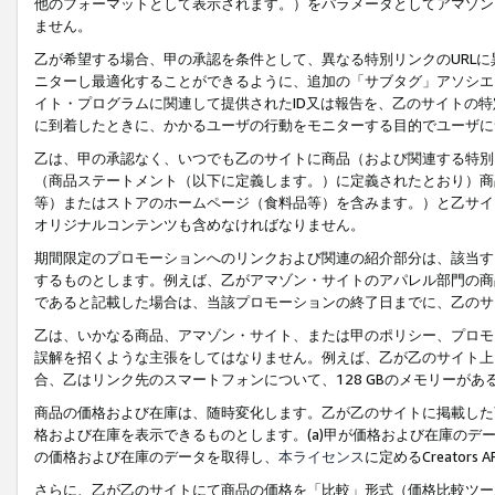
他のフォーマットとして表示されます。）をパラメータとしてアマゾン
ません。
乙が希望する場合、甲の承認を条件として、異なる特別リンクのURL
ニターし最適化することができるように、追加の「サブタグ」アソシエ
イト・プログラムに関連して提供されたID又は報告を、乙のサイトの
に到着したときに、かかるユーザの行動をモニターする目的でユーザに
乙は、甲の承認なく、いつでも乙のサイトに商品（および関連する特別
（商品ステートメント（以下に定義します。）に定義されたとおり）商
等）またはストアのホームページ（食料品等）を含みます。）と乙サイ
オリジナルコンテンツも含めなければなりません。
期間限定のプロモーションへのリンクおよび関連の紹介部分は、該当す
するものとします。例えば、乙がアマゾン・サイトのアパレル部門の商
であると記載した場合は、当該プロモーションの終了日までに、乙のサ
乙は、いかなる商品、アマゾン・サイト、または甲のポリシー、プロモ
誤解を招くような主張をしてはなりません。例えば、乙が乙のサイト上に
合、乙はリンク先のスマートフォンについて、128 GBのメモリーが
商品の価格および在庫は、随時変化します。乙が乙のサイトに掲載した
格および在庫を表示できるものとします。(a)甲が価格および在庫のデータを
の価格および在庫のデータを取得し、
本ライセンス
に定めるCreator
さらに、乙が乙のサイトにて商品の価格を「比較」形式（価格比較ツー