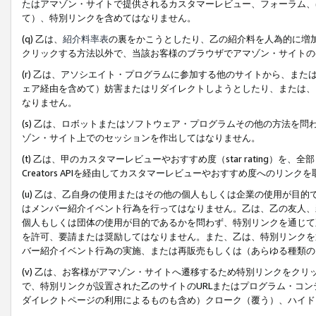
たはアマゾン・サイトで提供されるカスタマーレビュー、フォーラム、
て）、特別リンクを含めてはなりません。
(q) 乙は、
紹介料率表
の裏をかこうとしたり、乙の紹介料を人為的に増
クリックする方法以外で、当該お客様のブラウザでアマゾン・サイトの
(r) 乙は、アソシエイト・プログラムに参加する他のサイトから、ま
ェア経由を含めて）妨害またはリダイレクトしようとしたり、または、
なりません。
(s) 乙は、ロボットまたはソフトウェア・プログラムその他の方法を
ゾン・サイト上でのセッションを作出してはなりません。
(t) 乙は、甲のカスタマーレビューやおすすめ度（star rating
Creators APIを経由してカスタマーレビューやおすすめ度へのリンク
(u) 乙は、乙自身の使用またはその他の個人もしくは企業の使用が目
はメンバー紹介イベント行為を行ってはなりません。乙は、乙の友人、
個人もしくは団体の使用が目的であるかを問わず、特別リンクを通じて
を許可、要請または奨励してはなりません。また、乙は、特別リンクを
バー紹介イベント行為の実施、または再販売もしくは（あらゆる種類の
(v) 乙は、お客様がアマゾン・サイトへ遷移するため特別リンクをク
で、特別リンクが設置された乙のサイトのURLまたはプログラム・コ
ダイレクトページの利用によるものも含め）クローク（覆う）、ハイド