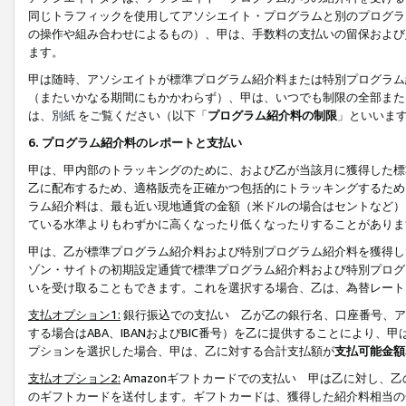
同じトラフィックを使用してアソシエイト・プログラムと別のプログラ
の操作や組み合わせによるもの）、甲は、手数料の支払いの留保および
ます。
甲は随時、アソシエイトが標準プログラム紹介料または特別プログラム
（またいかなる期間にもかかわらず）、甲は、いつでも制限の全部また
は、
別紙
をご覧ください（以下「
プログラム紹介料の制限
」といいま
6. プログラム紹介料のレポートと支払い
甲は、甲内部のトラッキングのために、および乙が当該月に獲得した標
乙に配布するため、適格販売を正確かつ包括的にトラッキングするため
ラム紹介料は、最も近い現地通貨の金額（米ドルの場合はセントなど）
ている水準よりもわずかに高くなったり低くなったりすることがありま
甲は、乙が標準プログラム紹介料および特別プログラム紹介料を獲得し
ゾン・サイトの初期設定通貨で標準プログラム紹介料および特別プログ
いを受け取ることもできます。これを選択する場合、乙は、為替レート
支払オプション1:
銀行振込での支払い 乙が乙の銀行名、口座番号、ア
する場合はABA、IBANおよびBIC番号）を乙に提供することにより
プションを選択した場合、甲は、乙に対する合計支払額が
支払可能金額
支払オプション2:
Amazonギフトカードでの支払い 甲は乙に対し、
のギフトカードを送付します。ギフトカードは、獲得した紹介料相当の