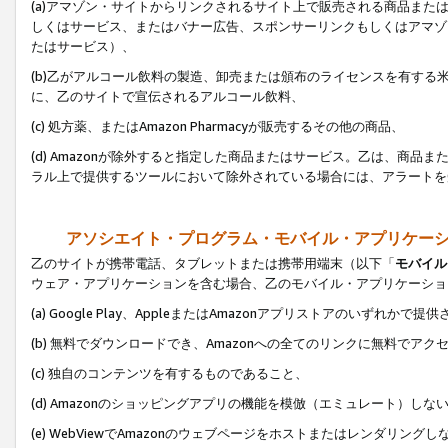
(a)アマゾン・サイトからリンクされるサイト上で販売される商品またはサ
しくはサービス、またはバナー広告、スポンサーリンクもしくはアマゾ
たはサービス）、
(b)乙がアルコール飲料の製造、卸売または頒布のライセンスを有す
に、乙のサイトで宣伝されるアルコール飲料、
(c) 処方薬、またはAmazon Pharmacyが販売するその他の商品、
(d) Amazonが除外すると指定した商品またはサービス。乙は、商品また
ラル上で提供するツールにおいて除外されている場合には、アラートを
アソシエイト・プログラム・モバイル・アプリケー
乙のサイトが携帯電話、タブレットまたは携帯用端末（以下「
モバイル
ウェア・アプリケーションを含む場合、乙のモバイル・アプリケーショ
(a) Google Play、AppleまたはAmazonアプリストアのいずれかで
(b) 無料でダウンロードでき、Amazonへの全てのリンクに無料でアク
(c) 独自のコンテンツを有するものであること、
(d) Amazonのショッピングアプリの機能を模倣（エミュレート）しな
(e) WebViewでAmazonのウェブページをホストまたはレンダリング