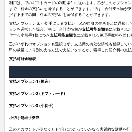
利用は、甲のギフトカードの利用条件に従います。乙がこのオプション
まで、料金の支払いを留保することができます。甲は、合計支払額が支
択するまでの間、料金の支払いを留保することができます。
支払オプション 3:
小切手による支払い 乙が自身の住所を乙に通知し
ョンを選択した場合、甲は、合計支払額が
支払可能金額表
に記載された
付する小切手1枚につき
支払可能金額表
に記載される処理手数料を差し
乙がいずれのオプションも選択せず、支払用の有効な情報も登録してい
甲の裁量により別の支払方法で支払いをするか、獲得した紹介料の支払
支払可能金額表
支払オプション1 (振込)
支払オプション2 (ギフトカード)
支払オプション3 (小切手)
小切手処理手数料
乙のアカウントが少なくとも1年にわたっていかなる実質的な活動を行