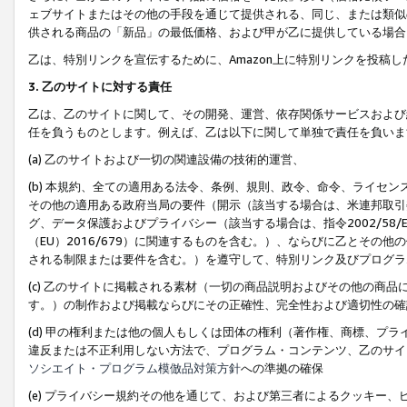
ェブサイトまたはその他の手段を通じて提供される、同じ、または類似
供される商品の「新品」の最低価格、および甲が乙に提供している場合
乙は、特別リンクを宣伝するために、Amazon上に特別リンクを投稿し
3. 乙のサイトに対する責任
乙は、乙のサイトに関して、その開発、運営、依存関係サービスおよび
任を負うものとします。例えば、乙は以下に関して単独で責任を負いま
(a) 乙のサイトおよび一切の関連設備の技術的運営、
(b) 本規約、全ての適用ある法令、条例、規則、政令、命令、ライセ
その他の適用ある政府当局の要件（開示（該当する場合は、米連邦取引
グ、データ保護およびプライバシー（該当する場合は、指令2002/58
（EU）2016/679）に関連するものを含む。）、ならびに乙とそ
される制限または要件を含む。）を遵守して、特別リンク及びプログラ
(c) 乙のサイトに掲載される素材（一切の商品説明およびその他の商
す。）の制作および掲載ならびにその正確性、完全性および適切性の確
(d) 甲の権利または他の個人もしくは団体の権利（著作権、商標、プ
違反または不正利用しない方法で、プログラム・コンテンツ、乙のサイ
ソシエイト・プログラム模倣品対策方針
への準拠の確保
(e) プライバシー規約その他を通じて、および第三者によるクッキー