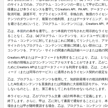
のサイト上でのみ、プログラム・コンテンツの一部として甲が乙に対し
様書および本ライセンスを遵守してCreators API、PA API、
取消可能、譲渡不可、サブライセンス不可、非独占的、無償のライセン
テンツのダウンロード、複製その他利用、またはデータマイニング、ロ
を避けるためにいうと、プログラム・コンテンツには、Creators AP
乙は、
本規約
の条件を遵守し、かつ本規約で付与された明示的なライセ
ることなく、乙は、(a)プログラム・コンテンツを、エンドユーザに
グラム・コンテンツに対してまたはこれに関連してリンクしたり、アマ
サイトのうちプログラム・コンテンツに密接に関連しない部分には、ア
コンテンツを、アマゾン・サイトの関連の商品詳細ページまたは他の関
Creators APIまたはデータフィードを利用することにより、乙は、
その他の情報およびコンテンツにアクセスすることができます。乙がこ
ためにCreators APIまたはデータフィードを利用する場合、乙は、こ
ィード（または同等のサービス）に適用されるライセンス契約の規定を
乙は、プログラム・コンテンツを使用して、知的財産権その他法的権利
したAI生成コンテンツを直接的または間接的に大規模言語モデル、マ
しないものとし、また、第三者をしてこれを行わせないものとします。
本ライセンスは、乙がプログラム文書（紹介料率表にて定義します。）
終了します。さらに、甲は、乙に対して書面で通知することにより、本
場合または甲が随時要請する場合、乙は、プログラム・コンテンツ（Cre