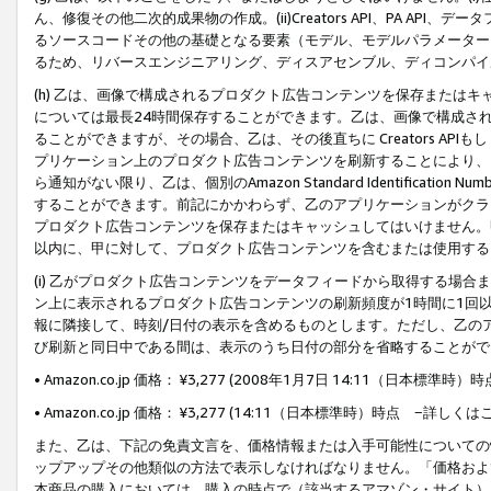
ん、修復その他二次的成果物の作成。(ii)Creators API、PA 
るソースコードその他の基礎となる要素（モデル、モデルパラメーター
るため、リバースエンジニアリング、ディスアセンブル、ディコンパイ
(h) 乙は、画像で構成されるプロダクト広告コンテンツを保存または
については最長24時間保存することができます。乙は、画像で構成さ
ることができますが、その場合、乙は、その後直ちに Creators AP
プリケーション上のプロダクト広告コンテンツを刷新することにより、
ら通知がない限り、乙は、個別のAmazon Standard Identification Nu
することができます。前記にかかわらず、乙のアプリケーションがクラ
プロダクト広告コンテンツを保存またはキャッシュしてはいけません。
以内に、甲に対して、プロダクト広告コンテンツを含むまたは使用する
(i) 乙がプロダクト広告コンテンツをデータフィードから取得する場合または
ン上に表示されるプロダクト広告コンテンツの刷新頻度が1時間に1回
報に隣接して、時刻/日付の表示を含めるものとします。ただし、乙の
び刷新と同日中である間は、表示のうち日付の部分を省略することがで
• Amazon.co.jp 価格： ¥3,277 (2008年1月7日 14:11（日本標準
• Amazon.co.jp 価格： ¥3,277 (14:11（日本標準時）時点 −詳しくは
また、乙は、下記の免責文言を、価格情報または入手可能性についての
ップアップその他類似の方法で表示しなければなりません。「価格およ
本商品の購入においては、購入の時点で（該当するアマゾン・サイト）