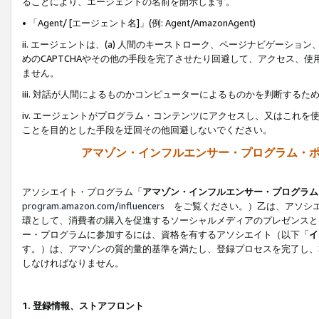
ることにより、エージェントの名前を開示します。
• 「Agent/ [エージェント名]」(例: Agent/AmazonAgent)
ii. エージェントは、(a) 人間のキーストローク、ページナビゲーシ
めのCAPTCHAやその他の手段を完了させたり回避して、アクセス、
ません。
iii. 対話が人間によるものかコンピューターによるものかを判断する
iv. エージェントがプログラム・コンテンツにアクセスし、又はこれ
ことを目的とした手段を迂回その他回避しないでください。
アマゾン・インフルエンサー・プログラム・
アソシエイト・プログラム「
アマゾン・インフルエンサー・プログラム
program.amazon.com/influencers
をご覧ください。）乙は、アソシエ
環として、消費者の購入を促進するソーシャルメディアのプレゼンスと
ー・プログラムに参加するには、資格を有するアソシエイト（以下「
イ
す。）は、アマゾンの質的量的基準を満たし、登録プロセスを完了し、
しなければなりません。
1.
登録情報、ストアフロント