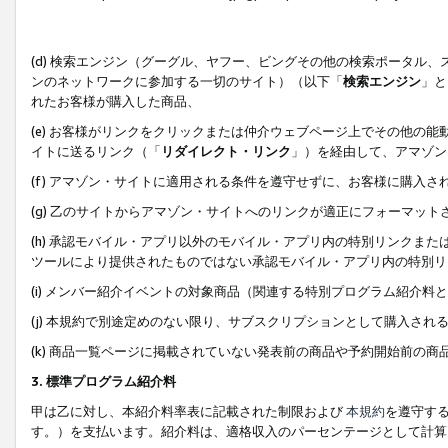
(d) 検索エンジン（グーグル、ヤフー、ビングその他の検索ポータル
ンのネットワークに参加する一切のサイト）（以下「
検索エンジン
」と
れたお客様が購入した商品、
(e) お客様がリンクをクリックまたは仲介ウェブページ上でその他の
イトに送るリンク（「
リダイレクト・リンク
」）を経由して、アマゾン
(f) アマゾン・サイトに適用される条件を遵守せずに、お客様に購入さ
(g) 乙のサイトからアマゾン・サイトへのリンクが適正にフォーマッ
(h) 承認モバイル・アプリ以外のモバイル・アプリ内の特別リンクまたはC
ツールにより提供されたものではない承認モバイル・アプリ内の特別リ
(i) メンバー紹介イベントの対象商品（関連する特別プログラム紹介料と
(j) 本規約で別途定めのない限り、サブスクリプションとして購入され
(k) 商品一覧ページに掲載されていない発表前の商品や予約開始前の商
3. 標準プログラム紹介料
甲は乙に対し、本紹介料率表に記載された制限および
本規約
を遵守す
す。）を支払います。紹介料は、適格収入のパーセンテージとして計算