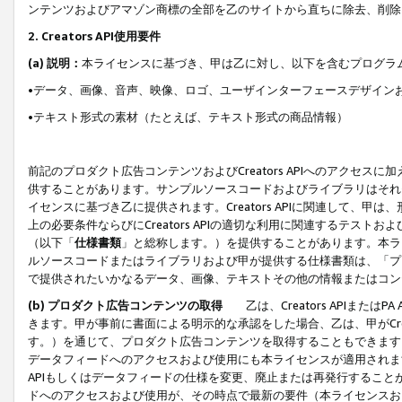
ンテンツおよびアマゾン商標の全部を乙のサイトから直ちに除去、削除
2. Creators API使用要件
(a) 説明：
本ライセンスに基づき、甲は乙に対し、以下を含むプログラ
•データ、画像、音声、映像、ロゴ、ユーザインターフェースデザイン
•テキスト形式の素材（たとえば、テキスト形式の商品情報）
前記のプロダクト広告コンテンツおよびCreators APIへのアクセスに
供することがあります。サンプルソースコードおよびライブラリはそれ
イセンスに基づき乙に提供されます。Creators APIに関連して
上の必要条件ならびにCreators APIの適切な利用に関連するテ
（以下「
仕様書類
」と総称します。）を提供することがあります。本ラ
ルソースコードまたはライブラリおよび甲が提供する仕様書類は、「プ
で提供されたいかなるデータ、画像、テキストその他の情報またはコン
(b) プロダクト広告コンテンツの取得
乙は、Creators APIま
きます。甲が事前に書面による明示的な承認をした場合、乙は、甲がCreator
す。）を通じて、プロダクト広告コンテンツを取得することもできます
データフィードへのアクセスおよび使用にも本ライセンスが適用されます。乙は
APIもしくはデータフィードの仕様を変更、廃止または再発行することがで
ドへのアクセスおよび使用が、その時点で最新の要件（本ライセンスお