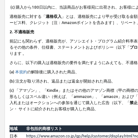
(c) 購入から180日以内に、当該商品がお客様宛に出荷され、お客
適格販売に対する「
適格収入
」とは、適格販売により甲が受け取る金額
ービス料、クレジット［注：Amazonポイントを含みます］、リベー
2. 不適格販売
前記にも関わらず、適格販売が、アソシエイト・プログラム紹介料率表
るその他の条件、仕様書、ステートメントおよびポリシー（以下「
プロ
ります 。
さらに、以下の購入は適格販売の要件を満たすようにみえても、不適格
(a)
本規約
の解除後に購入された商品、
(b) 注文が取り消され、返品または返金が開始された商品、
(c) 「アマゾン」、「Kindle」またはその他のアマゾン商標（甲
形もしくはスペル違い（例えば、「ammazon」、「amaozn」およ
入札またはオークションへの参加を通じて購入した広告（以下、「
禁止
ン・ サイトに紹介されたお客様が購入した商品、
地域
非包括的商標リスト
日本
https://www.amazon.co.jp/gp/help/customer/display.html