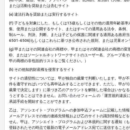
または活動を奨励または含むサイト
(e) 違法行為を奨励または実行するサイト
(f) 子どもを対象にした、もしくは13歳もしくはその他の適用年齢
集、使用または公開するサイト、またはすべての適用ある法令、条例、
制ルール、判決、判断、または子どもの保護に関連する適用ある政府当局の要
6501-6506)もしくはこれらに基づき公布された規則、または児童オ
(g) 甲またはその関連会社の商標や、甲またはその関連会社の商標の
ID、またはソーシャルネットワークサイトのユーザー名、グループ名
甲の商標の非包括的リストをご覧ください。）
(h) その他知的財産権を侵害するサイト
サイトの適切性については、甲が独自の裁量で判断いたします。甲が不
件を遵守すればいつでも再申込みすることができます。ただし、甲が1)
裁量で決定します）に基づき乙のアカウントを解除した場合はいかなる
うとすることはできません。
お問い合わせフォーム
の「運営規約違反に
承認手続を開始することができます。
乙は、アソシエイト・プログラムへの参加申込フォームに記載した情報
メールアドレスその他の連絡先情報および乙のサイトの識別情報などを
せん。甲は、アソシエイト・プログラムおよび本規約に関する通知（も
登録されたその時点で最新の電子メールアドレス宛てに送信することが