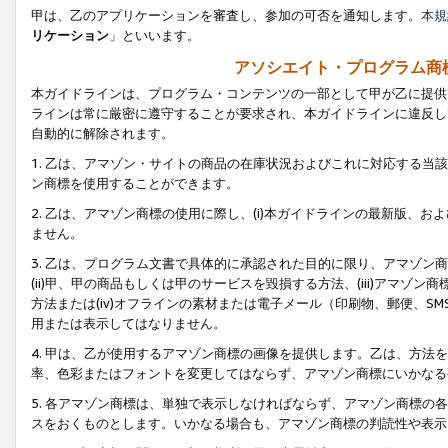
甲は、乙のアプリケーションを審査し、参加の可否を通知します。
本規
リケーション
」といいます。
アソシエイト・プログラム商
本ガイドラインは、プログラム・コンテンツの一部として甲が乙に提供
ラインは常に厳密に遵守することが要求され、本ガイドラインに違反し
自動的に解除されます。
1. 乙は、アマゾン・サイトの商品の在庫状況およびこれに対応する
ン商標を使用することができます。
2. 乙は、アマゾン商標の使用に際し、(i)本ガイドラインの最新版、およ
ません。
3. 乙は、プログラム文書で具体的に承認された目的に限り、アマゾン
(ii)甲、甲の商品もしくは甲のサービスを毀損する方法、(iii)アマ
方法または(iv)オフラインの素材または電子メール（印刷物、郵便、S
用または表示してはなりません。
4. 甲は、乙が使用するアマゾン商標の画像を提供します。乙は、方
率、色彩またはフォントを変更してはならず、アマゾン商標にいかなる
5. 各アマゾン商標は、単独で表示しなければならず、アマゾン商標
スをおくものとします。いかなる場合も、アマゾン商標の判読性や表示