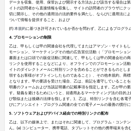
データを収集、使用、保管および開示する方法および該当する場合は第
イトの訪問者から直接情報を収集し、サイトの訪問者のブラウザにクッ
切に開示し、その他の適用法の法的要件を満たし、ならびに適用法によ
ついて情報を提供すること、および
(f)
本規約
に基づき許可されているか否かを問わず、乙によるプログラ
4. プロモーションの制限
乙は、甲もしくは甲の関連会社を代理してまたはアマゾン・サイトもし
モーション、マーケティングその他の広告宣伝活動（「プロモーション
書面または口頭での販促活動に関連して、甲もしくは甲の関連会社の商
リンクを使用することなどにより、オフラインでのプロモーション活動
イトのダイレクトメールに特別リンクを含めることができるものとしま
領するお客様がオプトインしたものであること）、その他本規約、商標
となります。甲の要請を受けた場合、乙は、前記を遵守していることを
明書のフォームおよび当該証明書の記載事項を指定します。乙が甲の要
す。疑義を避けるためにいうと、(i)適用あるマーケティング法の目的上(例
び類似または後継の法律を指します。)、乙は、特別リンクを含む各電子
びにアソシエイト・プログラム関連の全ての電子メールの最善の慣行に
5. ソフトウェアおよびデバイス経由での特別リンクの配布
乙は、以下の媒体上で、またはそれに関連して、プログラム・コンテン
ん。(a) コンピューター、携帯電話、タブレットその他の携帯端末を