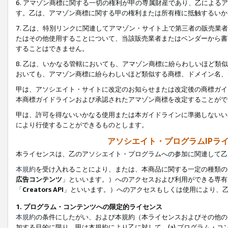
6. アマゾン商標に関する一切の権利が甲の専属財産であり、乙によ
す。乙は、アマゾン商標に関する甲の権利または所有権に抵触するいか
7. 乙は、特別リンクに関連してアマゾン・サイト上で第三者の販売
たはその他使用することについて、当該販売業者またはベンダーから書
することはできません。
8. 乙は、いかなる管轄においても、アマゾン商標に紛らわしいほど
おいても、アマゾン商標に紛らわしいほど類似する商標、ドメイン名、
甲は、アソシエイト・サイトに改定のお知らせまたは改定後の商標ガイ
本商標ガイドラインおよび承認されたアマゾン商標を改定することがで
甲は、許可を得ないいかなる使用または本ガイドラインに準拠しないい
により行使することができるものとします。
アソシエイト・プログラムIPラ
本ライセンスは、乙のアソシエイト・プログラムへの参加に関連して乙
本規約
を受け入れることにより、または、本商品に関する一定の種類の
広告コンテンツ
」といいます。）へのアクセスおよび利用ができる専有
「
Creators API
」といいます。）へのアクセスもしくは使用により、
1. プログラム・コンテンツへの限定的ライセンス
本規約
の条件にしたがい、および本規約（本ライセンスおよびその他の
加する目的に限り、甲は本規約により乙に対して、(a) プログラム・コ