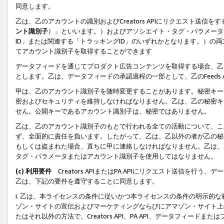
同意します。
乙は、乙のアカウントの識別およびCreators APIにリクエスト送
ント識別子
）」といいます。）およびアソシエイト・タグ・パラメータ（
ID」または関連する「トラッキングID」のいずれかとなります。）の両方
てアカウント識別子を取得することができます
データフィードを通じてプロダクト広告コンテンツを取得する場合、乙は、Cre
とします。乙は、データフィードの承認過程の一部として、乙のFeeds
甲は、乙のアカウント識別子を随時変更することがあります。秘密キー
密およびセキュリティを維持しなければなりません。乙は、乙の秘密キ
せん。公開キーであるアカウント識別子は、秘密ではありません。
乙は、乙のアカウント識別子のもとで行われる全ての活動について、こ
ず、全面的に責任を負います。したがって、乙は、乙以外の者が乙の秘
もしくは盗まれた場合、直ちに甲に連絡しなければなりません。乙は、
タグ・パラメータまたはアカウント識別子を使用してはなりません。
(c) 利用要件
Creators APIまたはPA APIにリクエスト送信を
乙は、下記の要件を遵守することに同意します。
i. 乙は、本ライセンスの条件に従いかつ本ライセンスの条件の明示的
ゾン・サイトの宣伝およびマーケティングならびにアマゾン・サイト上
たはそれ以外の方法で、Creators API、PA API、データフィー