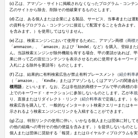
(c) 乙は、アマゾン・サイトに掲載されなくなったプログラム・コン
乙のサイトから除去、削除その他破棄するものとします。
(d) 乙は、ある個人または企業による製品、サービス、当事者または
の資料をプログラム・コンテンツに接近して配置することを含みます。
を含みます。）を使用してはなりません。
(e) 乙は、検索エンジンにおいて使用するために、アマゾン商標（
商標
「ammazon」、「amaozn」および「kindel」など）を購入
ん。当該検索エンジンが除外機能を有する場合、甲の要請があれば、甲
果に伴って乙の宣伝コンテンツを表示させるために使用するキーワード
入札による除外を要請等）ものとします。
(f) 乙は、結果的に有料検索広告が禁止有料プレースメント（
紹介料率
（「amazon」、「Kindle」またはアマゾンもしくはアマゾンの
標用語
」といいます。なお、乙は非包括的商標テーブルで甲の商標の非
上でのキーワード・オークションに参加しないものとします。乙が
本規
り、直接またはリダイレクト・リンク（
紹介料率表
で定義します。）を
検索広告を購入して、一般的なインターネット検索クエリーまたはキー
示されるよう検索エンジンにリンクを入稿することができます。
(g) 乙は、特別リンクの使用に伴い、いかなる個人または団体に対し
の他の組織への寄付その他の便益を含みます。）を提供しないものとし
個人または団体に奨励する「報奨」またはロイヤルティプログラムを実