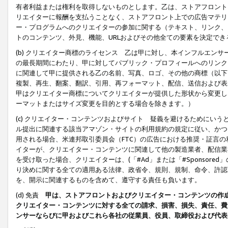
有者利益または権利を取得しないものとします。乙は、ストアフロントに
リエイターに報酬を支払うことなく、ストアフロント上での広告マテリア
ー・プログラムへのクリエイターの参加に関する（テキスト、リンク、
トのコンテンツ、外見、機能、URLおよびその他全ての要素を決定で
(b) クリエイター商標のライセンス 乙は甲に対し、本インフルエン
の最長期間にわたり、甲に対してパブリック・プロフィールへのリンク
に関連して甲に提供される乙の名前、写真、ロゴ、その他の商標（以下
複製、再生、翻案、翻訳、引用、再フォーマット、配信、送信および表
甲はクリエイター商標についてクリエイターが提供した形状から変更し
ーマットまたはサイズ変更を目的とする場合を除きます。）
(c) クリエイター・コンテンツおよびサイト 疑義を避けるためにい
ル提出に関連する該当アマゾン・サイトの利用規約の規定に従い、かつ、
用される場合、米連邦取引委員会（FTC）の広告における推奨・証言
イターが、クリエイター・コンテンツに関連して他の製造業者、配信業
を受け取った場合、クリエイターは、(「#Ad」または「#Sponsor
り決めに関する全ての適用ある法律、政省令、規則、規制、命令、許認
を、開示に関連するものを含めて、遵守する責任も負います。
(d) 免責
甲は、ストアフロントおよびクリエイター・コンテンツの作
クリエイター・コンテンツに対する全ての請求、損害、損失、責任、費
ンサーならびに甲およびこれら各社の従業員、役員、取締役および代表