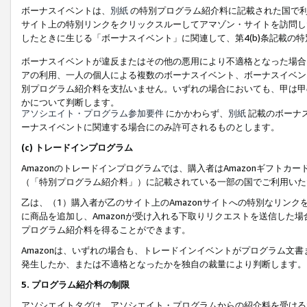
ボーナスイベントは、
別紙
の特別プログラム紹介料に記載された国で利
サイト上の特別リンクをクリックスルーしてアマゾン・サイトを訪問した
したときに生じる「ボーナスイベント」に関連して、第4(b)条記載の
ボーナスイベントが違反またはその他の悪用により不適格となった場合
アの利用、一人の個人による複数のボーナスイベント、ボーナスイベン
別プログラム紹介料を支払いません。いずれの場合においても、甲は甲
かについて判断します。
アソシエイト・プログラム参加要件
にかかわらず、
別紙
記載のボーナ
ーナスイベントに関連する場合にのみ許可されるものとします。
(c) トレードインプログラム
Amazonのトレードインプログラムでは、購入者はAmazonギフト
（「特別プログラム紹介料」）に記載されている一部の国でご利用いた
乙は、（1）購入者が乙のサイト上のAmazonサイトへの特別なリン
に商品を追加し、Amazonが受け入れる下取りリクエストを送信した場
プログラム紹介料を得ることができます。
Amazonは、いずれの場合も、トレードインイベントがプログラム文書
発生したか、または不適格となったかを独自の裁量により判断します。
5. プログラム紹介料の制限
アソシエイトタグは、アソシエイト・プログラムからの紹介料を受ける