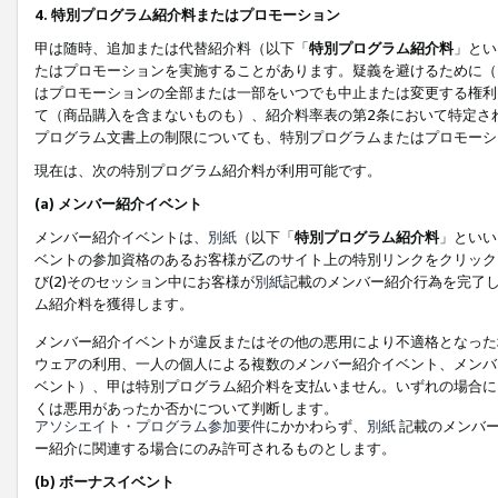
4. 特別プログラム紹介料またはプロモーション
甲は随時、追加または代替紹介料（以下「
特別プログラム紹介料
」とい
たはプロモーションを実施することがあります。疑義を避けるために（
はプロモーションの全部または一部をいつでも中止または変更する権利
て（商品購入を含まないものも）、紹介料率表の第2条において特定さ
プログラム文書上の制限についても、特別プログラムまたはプロモーシ
現在は、次の特別プログラム紹介料が利用可能です。
(a) メンバー紹介イベント
メンバー紹介イベントは、
別紙
（以下「
特別プログラム紹介料
」といい
ベントの参加資格のあるお客様が乙のサイト上の特別リンクをクリック
び(2)そのセッション中にお客様が
別紙
記載のメンバー紹介行為を完了
ム紹介料を獲得します。
メンバー紹介イベントが違反またはその他の悪用により不適格となった
ウェアの利用、一人の個人による複数のメンバー紹介イベント、メンバ
ベント）、甲は特別プログラム紹介料を支払いません。いずれの場合に
くは悪用があったか否かについて判断します。
アソシエイト・プログラム参加要件
にかかわらず、
別紙
記載のメンバー
ー紹介に関連する場合にのみ許可されるものとします。
(b) ボーナスイベント