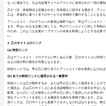
なった場合でも、乙は当該電子メールアドレスに送信された一切の通知
乙が［注：米租税法上定義される］非米国人に該当する場合で、アソシ
乙は、本規約に基づく全てのサービスを米国外で履行することになるも
アソシエイト・プログラムへの参加は無料であり、甲はアソシエイト・
ます。甲はいかなる企業に対しても、甲のアソシエイトに対して有料の
のため、このような企業が（アマゾンの名前を利用しようとする企業で
い。
2. 乙のサイト上のリンク
(a) 特別リンク
乙はアソシエイト・プログラムに申し込んだ後、乙のサイト上に特別リ
および紹介料の発生が可能となります。
特別リンクでは、甲が乙に割り当てたアソシエイトIDを使用しなけれ
(b) 全ての特別リンクに適用される一般要件
特別リンクは乙が制作するか、または甲が乙に対して提供することがで
た場合は、乙は乙のサイト上にある当該種類のリンクの表示を中止しな
配置、ならびに（乙が制作したか甲が乙に対して提供したかを問わず）
切なフォーマットを含むことを確認する責任を単独で負います。乙は、
別リンクは、乙のサイトから直接アクセスしなければなりません。例えば、