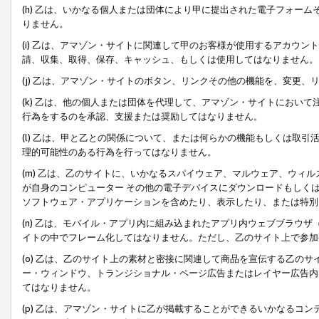
(h) 乙は、いかなる個人または団体により甲に提出された電子フォー
りません。
(i) 乙は、アマゾン・サイトに関連して甲のお客様が使用するアカウ
請、収集、取得、保存、キャッシュ、もしくは使用してはなりません。
(j) 乙は、アマゾン・サイトのボタン、リンクその他の機能を、変更
(k) 乙は、他の個人または団体を代理して、アマゾン・サイトにおい
行為をするのを承認、支援または奨励してはなりません。
(l) 乙は、甲と乙との関係について、または何らかの機能もしくは取
理的可能性のある行為を行ってはなりません。
(m) 乙は、乙のサイトに、いかなるスパイウェア、マルウェア、ウィ
が自身のコンピューター その他の電子デバイスにダウンロードもしく
ソフトウェア・アプリケーションを含めたり、表示したり、または特別
(n) 乙は、モバイル・アプリ内に組み込まれたアプリ内ウェブブラウザ
イトの中でフレーム化してはなりません。ただし、乙のサイト上で参加
(o) 乙は、乙のサイト上の素材と密接に関連して商品を宣伝する乙の
ー・ウィンドウ、トランジショナル・ページ広告またはレイヤー広告内
てはなりません。
(p) 乙は、アマゾン・サイトに乙が掲載することができるいかなるコ