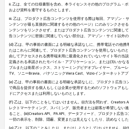
ii. 乙は、全ての仕様書類を含め、本ライセンスその他のプログラム
および資料を遵守するものとします。
iii. 乙は、プロダクト広告コンテンツを使用する際は毎回、アマゾ
ンテンツが最も直接的に関連するその他のページ）にのみリンクさせる
ンテンツをリンクさせず、またはプロダクト広告コンテンツに関連して
告コンテンツに密接に関連していない部分は、アマゾン・サイト以外の
(d) 乙は、甲の事前の書面による明確な承諾なしに、携帯電話その他
たはこれらに関連して、プロダクト広告コンテンツを使用しないものと
由してアクセスされる携帯端末用に最適化されていないサイト等の当該端
定義される承認されたモバイル・アプリケーション、または(3)いか
ブルまたは衛星ボックス、ストリーミングビデオプレイヤー、ブルーレイ
TV、ソニーBravia、パナソニックViera Cast、Vizioインター
(e) 乙は、甲の事前の書面による明確な承諾なしに、プロダクト広告
で商品を提供する個人もしくは企業が使用するためのソフトウェアもしくはその
ドにアクセスまたは利用しないものとします。
(f) 乙は、以下のことをしてはいけません。(i)方法を問わず、Creator
レクトマーケティング、スパミング、販売者または顧客が希望しない連
ること、(iii)Creators API、PA API、データフィード、プ
一切の表示を、削除、隠蔽、変更または見えなくしたり、読めなくした
(g) 乙は、以下のことをしたり、またはしようとしてはいけません。(