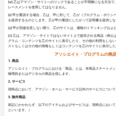
(w) 乙はアマゾン・サイトへのリンクであることが不明瞭になる方法
レースメントを使用してはなりません。
(x) 甲が要請する場合、乙は、甲に対して、乙が（プログラム・ポリ
を提供するものとします。乙が甲の要請にしたがって証明書を提供しな
(y) 甲が別途合意しない限り、乙のサイトは、価格のトラッキングお
(z) 乙は、アマゾン・サイトではないサイト上で提供される商品（例
グラム・コンテンツを乙のサイトに表示したり、その他の利用をしない
ストもしくはその他の情報もしくはコンテンツを乙のサイトに表示した
アソシエイト・プログラムの商
1. 商品
アソシエイト・プログラムにおける「商品」とは、本商品ステートメン
物理的またはデジタルの商品を指します。
2. サービス
現時点において、アマゾン・ホーム・サービス以外のサービスについて
3. 除外商品
前記にかかわらず、以下のアイテムおよびサービスは、現時点において
といいます。）