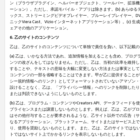
ン（ブラウザプラグイン、ヘルパーオブジェクト、ツールバー、拡張機
ーション）。ただし、承認モバイル・アプリは除きます。(b) あらゆ
ックス、ストリーミングビデオプレイヤー、ブルーレイプレイヤー、DVDプ
ニックViera Cast、Vizioインターネットアプリケーション等）。(
ェアその他のアプリケーション。
6. 乙のサイトのコンテンツ
乙は、乙のサイトのコンテンツについて単独で責任を負い、以下記載の
(a) 乙は、いかなる方法であれ、追加情報を加えることも含め、プロ
ンツの改ざんをしてはなりません。ただし、乙は、当初の比率を維持し
することや、テキストの意味を大幅に変更しない方法または事実として
コンテンツの一部を省略することはできます。甲が乙に提供することが
シー規約情報へのリンク）としてフォーマットされていないアマゾン・
設けることなく、乙は、「プライバシー情報」へのリンクを削除したり
または判読できないようにしないものとします。
(b) 乙は、プログラム・コンテンツやCreators API、データフ
ブライセンスまたは譲渡しないものとします。例えば、乙は、乙がプロ
はその他付与することが要求されるような、乙サイト以外での広告（サ
なるアプリケーション、プラットフォーム、サイトまたはサービス上で
り、使用を奨励しないものとします。 また、乙は、乙のサイトではな
トではないサイト上でかかるリンクを表示しないものとします。