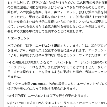
も）甲に対して、以下の(a)から(d)を行うための、乙の固有の知的
の自由に譲渡が可能な権利およびライセンスを付与するものとします。(
問わず、乙の提案を翻案、修正、再フォーマット、および派生作品を制
こと（ただし、甲はその義務を負いません。）。(d)他の個人または企
リジナル作品または合法的に取得したものであることならびに(Z)甲
めて、いかなる個人または企業の権利も侵害しないことを保証します。
要とする支援を甲に対して提供することに同意します。
4. エージェント
本項の条件（以下「
エージェント規約
」といいます。）は、乙がプログ
を使用、許可、有効化又は配置する場合に適用されます。エージェント
により、自律的または半自律的な行動をとるソフトウェアまたはサービ
(a) 透明性および同意 いかなるエージェントも、エージェント規約の
にアクセスし、これを使用、または操作することはできません。さらに、
用、または操作することを控えるように要請した場合、当該エージェン
きません。
(b) アクセス制限 Amazonは、独自の裁量により、エージェント
技術的手段などによって制限する場合があります。
(c) 技術的要件 エージェントは以下を行う必要があります。
i. すべてのHTTP/HTTPSリクエストで、リクエストがエージェ