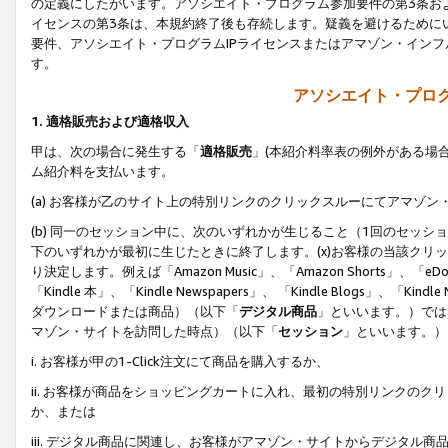
の定義にしたがいます。アソシエイト・プログラム参加要件の第3条お
イセンスの第3条は、本規約終了後も存続します。疑義を避けるためにい
要件、アソシエイト・プログラムIPライセンスまたはアマゾン・イン
す。
アソシエイト・プログ
1. 適格販売および適格収入
甲は、次の場合に発生する「
適格販売
」(本紹介料率表の例外がある場
ム紹介料を支払います。
(a) お客様が乙のサイト上の特別リンクのクリックスルーにてアマゾン
(b) 同一のセッション中に、次のいずれかが生じること（1回のセッ
下のいずれかが最初に生じたときに終了します。(x)お客様の当該クリッ
り決定します。例えば「Amazon Music」、「Amazon Shorts」、「eDo
「Kindle 本」、「Kindle Newspapers」、 「Kindle Blogs」、「
ダウンロードまたは商品）（以下「
デジタル商品
」といいます。）では
マゾン・サイトを訪問した時点）（以下「
セッション
」といいます。）
i. お客様が甲の1-Click注文にて商品を購入するか、
ii. お客様が商品をショッピングカートに入れ、最初の特別リンクの
か、または
iii. デジタル商品に関連し、お客様がアマゾン・サイトからデジタ