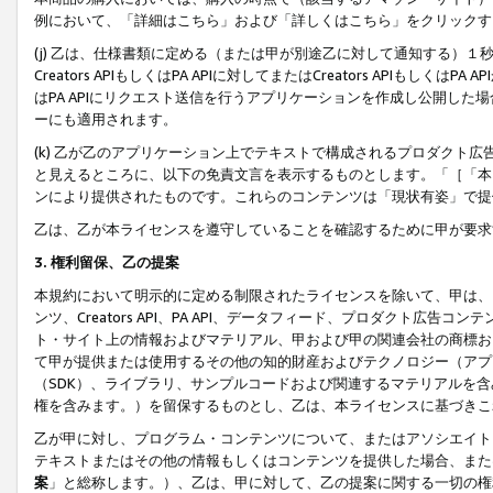
例において、「詳細はこちら」および「詳しくはこちら」をクリックす
(j) 乙は、仕様書類に定める（または甲が別途乙に対して通知する）
Creators APIもしくはPA APIに対してまたはCreators APIもしく
はPA APIにリクエスト送信を行うアプリケーションを作成し公開し
ーにも適用されます。
(k) 乙が乙のアプリケーション上でテキストで構成されるプロダクト
と見えるところに、以下の免責文言を表示するものとします。「［「本
ンにより提供されたものです。これらのコンテンツは「現状有姿」で提
乙は、乙が本ライセンスを遵守していることを確認するために甲が要求
3. 権利留保、乙の提案
本規約において明示的に定める制限されたライセンスを除いて、甲は、
ンツ、Creators API、PA API、データフィード、プロダクト
ト・サイト上の情報およびマテリアル、甲および甲の関連会社の商標お
て甲が提供または使用するその他の知的財産およびテクノロジー（アプ
（SDK）、ライブラリ、サンプルコードおよび関連するマテリアルを
権を含みます。）を留保するものとし、乙は、本ライセンスに基づきこ
乙が甲に対し、プログラム・コンテンツについて、またはアソシエイト
テキストまたはその他の情報もしくはコンテンツを提供した場合、また
案
」と総称します。）、乙は、甲に対して、乙の提案に関する一切の権