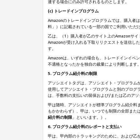
連する場合にのみ許可されるものとします。
(c) トレードインプログラム
Amazonのトレードインプログラムでは、購入者
料」）に記載されている一部の国でご利用いただ
乙は、（1）購入者が乙のサイト上のAmazon
Amazonが受け入れる下取りリクエストを送信し
す。
Amazonは、いずれの場合も、トレードインイベ
不適格となったかを独自の裁量により判断します
5. プログラム紹介料の制限
アソシエイトタグは、アソシエイト・プログラム
使用してアソシエイト・プログラムと別のプログ
は、手数料の支払いの留保および/または乙のア
甲は随時、アソシエイトが標準プログラム紹介料
もかかわらず）、甲は、いつでも制限の全部また
紹介料の制限
」といいます。）。
6. プログラム紹介料のレポートと支払い
甲は、甲内部のトラッキングのために、および乙