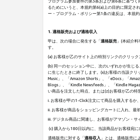
プログラム参加要件の第3条および第6条に基づく
るためにいうと、本規約第6(a)上の目的に限定
ー・プログラム・ポリシー第1条の違反は、本規
1. 適格販売および適格収入
甲は、次の場合に発生する「
適格販売
」(本紹介
す。
(a) お客様が乙のサイト上の特別リンクのクリッ
(b) 同一のセッション中に、次のいずれかが生
に生じたときに終了します。(x)お客様の当該クリ
Music」、「Amazon Shorts」、「eDocs」「Ama
Blogs」、「Kindle Newsfeeds」、「Ki
い商品を注文した時点、または(z)お客様が乙の
i. お客様が甲の1-Click注文にて商品を購入するか
ii. お客様が商品をショッピングカートに入れ
iii. デジタル商品に関連し、お客様がアマゾ
(c) 購入から180日以内に、当該商品がお客
適格販売に対する「
適格収入
」とは、適格販売に