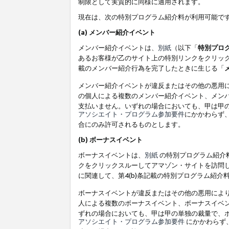
制限として実質的に同様に適用されます。
現在は、次の特別プログラム紹介料が利用可能で
(a) メンバー紹介イベント
メンバー紹介イベントは、
別紙
（以下「
特別プロ
あるお客様が乙のサイト上の特別リンクをクリック
載のメンバー紹介行為を完了したときに生じる「
メンバー紹介イベントが違反またはその他の悪用
の個人による複数のメンバー紹介イベント、メン
支払いません。いずれの場合においても、甲は甲
アソシエイト・プログラム参加要件
にかかわらず
合にのみ許可されるものとします。
(b) ボーナスイベント
ボーナスイベントは、
別紙
の特別プログラム紹介料
クをクリックスルーしてアマゾン・サイトを訪問し
に関連して、第4(b)条記載の特別プログラム紹介
ボーナスイベントが違反またはその他の悪用によ
人による複数のボーナスイベント、ボーナスイベ
ずれの場合においても、甲は甲の単独の裁量で、
アソシエイト・プログラム参加要件
にかかわらず