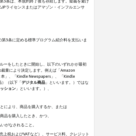
の第3条は、本規約終了後も存続します。疑義を避け
ムIPライセンスまたはアマゾン・インフルエンサ
の第3条に定める標準プログラム紹介料を支払いま
スルーをしたときに開始し、以下のいずれかが最初
裁量により決定します。例えば「Amazon
」、「Kindle Newspapers」、 「Kindle
は商品）（以下「
デジタル商品
」といいます。）ではな
ッション
」といいます。）、
ことにより、商品を購入するか、または
該商品を購入したとき、かつ、
払いがなされること。
売上税およびVATなど）、サービス料、クレジット