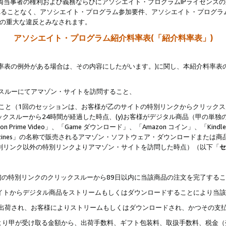
両当事者の権利および義務ならびにアソシエイト・プログラムIPライセンス
されることなく、アソシエイト・プログラム参加要件、アソシエイト・プログラ
約の重大な違反とみなされます。
アソシエイト・プログラム紹介料率表(「紹介料率表」)
料率表の例外がある場合は、その内容にしたがいます。)に関し、本紹介料率表
クスルーにてアマゾン・サイトを訪問すること、
じること（1回のセッションは、お客様が乙のサイトの特別リンクからクリック
ックスルーから24時間が経過した時点、(y)お客様がデジタル商品（甲の単独の
zon Prime Video」、「Game ダウンロード」、「Amazon コイン」、「Kindle 本
ndle Magazines」の名称で販売されるアマゾン・ソフトウェア・ダウンロードまた
特別リンク以外の特別リンクよりアマゾン・サイトを訪問した時点）（以下「
セ
、
、最初の特別リンクのクリックスルーから89日以内に当該商品の注文を完了する
ン・サイトからデジタル商品をストリームもしくはダウンロードすることにより当
様宛に出荷され、お客様によりストリームもしくはダウンロードされ、かつその支
より甲が受け取る金額から、出荷手数料、ギフト包装料、取扱手数料、税金（