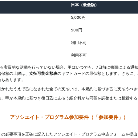
日本（最低額）
5,000円
500円
利用不可
利用不可
なる実質的な活動を行っていない場合、甲はいつでも、7日前に書面による通
留保額の上限は、
支払可能金額表
のギフトカードの最低額とします。さらに、
合もあります。
引かれたうえで乙になされた全ての支払いは、本規約に基づき乙に支払うべき
合、甲が本規約に基づき後日乙に支払う紹介料から同額を調整または相殺する
アソシエイト・プログラム参加要件（「参加要件」）
ての必要事項を正確に記入したアソシエイト・プログラム申込フォームを提出