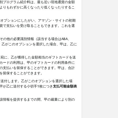
別プログラム紹介料は、最も近い現地通貨の金額
よりもわずかに高くなったり低くなったりするこ
のオプションにしたがい、アマゾン・サイトの初期
貨で支払いを受け取ることもできます。これを選
その他の必要識別情報（該当する場合はABA、
す。乙がこのオプションを選択した場合、甲は、乙に
ス宛に、乙が獲得した金額相当のギフトカードを送
カードの利用は、甲のギフトカードの利用条件に
の支払いを留保することができます。甲は、合計
を留保することができます。
を送付します。乙がこのオプションを選択した場
甲が乙に送付する小切手1枚につき
支払可能金額表
該情報を提供するまでの間、甲の裁量により別の