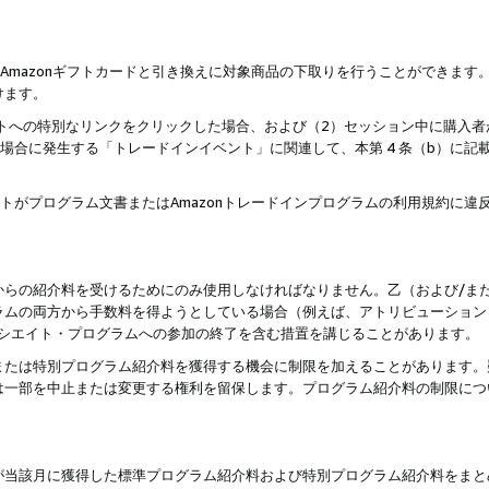
はAmazonギフトカードと引き換えに対象商品の下取りを行うことができま
けます。
サイトへの特別なリンクをクリックした場合、および（2）セッション中に購入
た場合に発生する「トレードインイベント」に関連して、本第 4 条（b）に
ントがプログラム文書またはAmazonトレードインプログラムの利用規約に
。
からの紹介料を受けるためにのみ使用しなければなりません。乙（および/ま
ラムの両方から手数料を得ようとしている場合（例えば、アトリビューション
ソシエイト・プログラムへの参加の終了を含む措置を講じることがあります。
または特別プログラム紹介料を獲得する機会に制限を加えることがあります。
は一部を中止または変更する権利を留保します。プログラム紹介料の制限につ
が当該月に獲得した標準プログラム紹介料および特別プログラム紹介料をまと