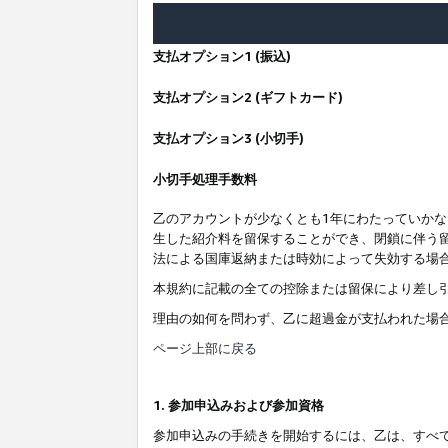
支払オプション1 (振込)
支払オプション2 (ギフトカード)
支払オプション3 (小切手)
小切手処理手数料
乙のアカウントが少なくとも1年にわたっていか
生した紹介料を留保することができ、閉鎖に伴う
法による国庫返納または時効によって失効する場
本規約に記載の全ての控除または留保により差し
理由の如何を問わず、乙に超過金が支払われた場
ページ上部に戻る
1. 参加申込みおよび参加資格
参加申込みの手続きを開始するには、乙は、すべ