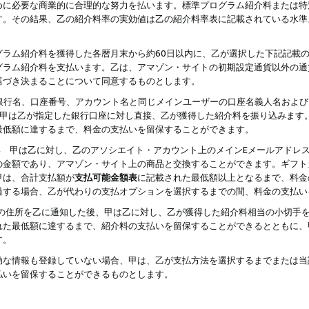
めに必要な商業的に合理的な努力を払います。標準プログラム紹介料または特
す。その結果、乙の紹介料率の実効値は乙の紹介料率表に記載されている水準
グラム紹介料を獲得した各暦月末から約60日以内に、乙が選択した下記記載
グラム紹介料を支払います。乙は、アマゾン・サイトの初期設定通貨以外の通
基づき決まることについて同意するものとします。
行名、口座番号、アカウント名と同じメインユーザーの口座名義人名および
より、甲は乙が指定した銀行口座に対し直接、乙が獲得した紹介料を振り込みま
最低額に達するまで、料金の支払いを留保することができます。
払い 甲は乙に対し、乙のアソシエイト・アカウント上のメインEメールアドレ
の金額であり、アマゾン・サイト上の商品と交換することができます。ギフト
甲は、合計支払額が
支払可能金額表
に記載された最低額以上となるまで、料金
過する場合、乙が代わりの支払オプションを選択するまでの間、料金の支払い
の住所を乙に通知した後、甲は乙に対し、乙が獲得した紹介料相当の小切手
れた最低額に達するまで、紹介料の支払いを留保することができるとともに、
す。
効な情報も登録していない場合、甲は、乙が支払方法を選択するまでまたは当
払いを留保することができるものとします。