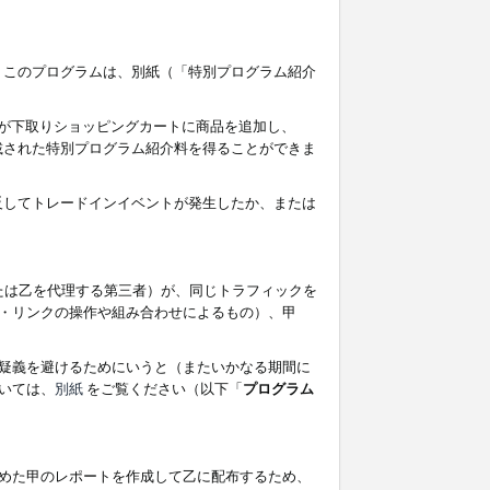
す。このプログラムは、別紙（「特別プログラム紹介
者が下取りショッピングカートに商品を追加し、
記載された特別プログラム紹介料を得ることができま
違反してトレードインイベントが発生したか、または
たは乙を代理する第三者）が、同じトラフィックを
・リンクの操作や組み合わせによるもの）、甲
疑義を避けるためにいうと（またいかなる期間に
いては、
別紙
をご覧ください（以下「
プログラム
めた甲のレポートを作成して乙に配布するため、