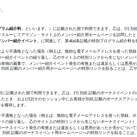
す。
グラム紹介料
」といいます。）に記載された国で利用できます。乙は、(1)
別
スルーしてアマゾン・サイト上のメンバー紹介用ホームページを訪問したとき
メンバー紹介イベント
」に関連して、第4(a)条記載の特別プログラム紹介料
により不適格となった場合（例えば、無効な電子メールアドレスを使った登録
バー紹介イベントの繰り返し、乙のサイト上の特別リンクから生じないメンバ
の単独の裁量で、メンバー紹介イベント発生の有無または違反もしくは悪用が
、
別紙
記載のメンバー紹介用ホームページへの特別リンクを貼ることは、乙サ
に記載された国で利用できます。乙は、(1)
別紙
記載のボーナスイベントの
たとき、および(2)そのセッション中にお客様が
別紙
記載のボーナスアクシ
料を獲得します。
り不適格となった場合（例えば、無効な電子メールアドレスを使った登録、ボ
ントの繰り返し、乙のサイト上の特別リンクから生じないボーナスイベント）
ボーナスイベント発生の有無または違反もしくは悪用があったか否かについて
、
別紙
記載のボーナスイベント用ホームページへの特別リンクを貼ることは