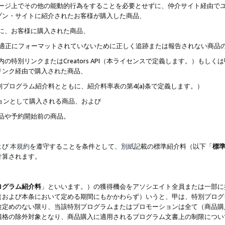
ブページ上でその他の能動的行為をすることを必要とせずに、仲介サイト経由で
ゾン・サイトに紹介されたお客様が購入した商品、
ずに、お客様に購入された商品、
クが適正にフォーマットされていないために正しく追跡または報告されない商品
内の特別リンクまたはCreators API（本ライセンスで定義します。）も
リンク経由で購入された商品、
特別プログラム紹介料とともに、紹介料率表の第4(a)条で定義します。）
ションとして購入される商品、および
商品や予約開始前の商品。
よび
本規約
を遵守することを条件として、
別紙
記載の標準紹介料（以下「
標
計算されます。
ログラム紹介料
」といいます。）の獲得機会をアソシエイト全員または一部に
（および本条において定める期間にもかかわらず）いうと、甲は、特別プログ
途定めのない限り、当該特別プログラムまたはプロモーションは全て（商品購
適格の除外対象となり、商品購入に適用されるプログラム文書上の制限につい