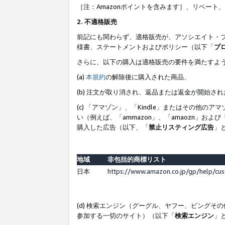
［注：Amazonポイントを含みます］、リベー
2. 不適格販売
前記にも関わらず、適格販売が、アソシエイト・
様書、ステートメントおよびポリシー（以下「
プ
さらに、以下の購入は適格販売の要件を満たすよ
(a)
本規約
の解除後に購入された商品、
(b) 注文が取り消され、返品または返金が開始さ
(c) 「アマゾン」、「Kindle」またはその
い（例えば、「ammazon」、「amaozn」お
購入した広告（以下、「
禁止リスティング広告
」
地域
非包括的商標リスト
日本
https://www.amazon.co.jp/gp/help/cu
(d) 検索エンジン（グーグル、ヤフー、ビング
参加する一切のサイト）（以下「
検索エンジン
」