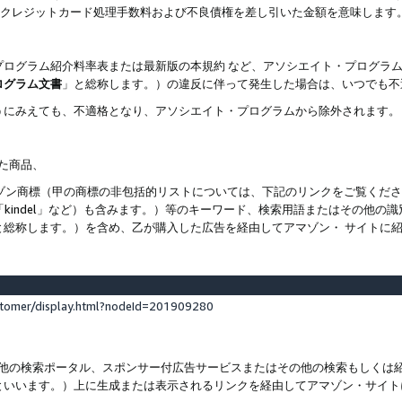
ト、クレジットカード処理手数料および不良債権を差し引いた金額を意味します
プログラム紹介料率表または最新版の本規約 など、アソシエイト・プログラ
ログラム文書
」と総称します。）の違反に伴って発生した場合は、いつでも不
うにみえても、不適格となり、アソシエイト・プログラムから除外されます。
れた商品、
他のアマゾン商標（甲の商標の非包括的リストについては、下記のリンクをご覧く
よび「kindel」など）も含みます。）等のキーワード、検索用語またはその
と総称します。）を含め、乙が購入した広告を経由してアマゾン・ サイトに
stomer/display.html?nodeId=201909280
その他の検索ポータル、スポンサー付広告サービスまたはその他の検索もしく
といいます。）上に生成または表示されるリンクを経由してアマゾン・サイト