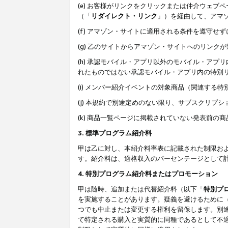
(e) お客様がリンクをクリックまたは仲介ウェ
（「
リダイレクト・リンク
」）を経由して、アマ
(f) アマゾン・サイトに適用される条件を遵守せ
(g) 乙のサイトからアマゾン・サイトへのリン
(h) 承認モバイル・アプリ以外のモバイル・アプリ
れたものではない承認モバイル・アプリ内の特別
(i) メンバー紹介イベントの対象商品（関連する
(j) 本規約で別途定めのない限り、サブスクリプ
(k) 商品一覧ページに掲載されていない発表前の
3. 標準プログラム紹介料
甲は乙に対し、本紹介料率表に記載された制限お
す。紹介料は、適格収入のパーセンテージとして
4. 特別プログラム紹介料またはプロモーション
甲は随時、追加または代替紹介料（以下「
特別プ
を実施することがあります。疑義を避けるために
つでも中止または変更する権利を留保します。別
て特定される購入と実質的に同種であるとして不