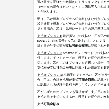
適格販売を正確かつ包括的にトラッキングするた
（米ドルの場合はセントなど）に四捨五入されま
とがあります。
甲は、乙が標準プログラム紹介料および特別プロ
設定通貨で標準プログラム紹介料および特別プロ
択する場合、乙は、為替レートは甲の運用基準に
支払オプション1:
銀行振込での支払い 乙が乙の銀
IBANおよびBIC番号）を乙に提供することに
対する合計支払額が
支払可能金額表
に記載された
支払オプション2:
Amazonギフトカードでの支
付します。ギフトカードは、獲得した紹介料相当
従います。乙がこのオプションを選択した場合、
支払額が支払可能金額表に記載された最高額を超
支払オプション 3:
小切手による支払い 乙が自身
合、甲は、合計支払額が
支払可能金額表
に記載さ
に記載される処理手数料を差し引くことができま
乙がいずれのオプションも選択せず、支払用の有
支払方法で支払いをするか、獲得した紹介料の支
支払可能金額表