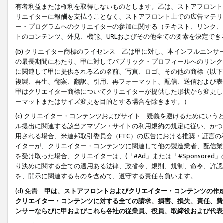
有者利益または権利を取得しないものとします。乙は、ストアフロントに
リエイターに報酬を支払うことなく、ストアフロント上での広告マテリア
ー・プログラムへのクリエイターの参加に関する（テキスト、リンク、
トのコンテンツ、外見、機能、URLおよびその他全ての要素を決定で
(b) クリエイター商標のライセンス 乙は甲に対し、本インフルエン
の最長期間にわたり、甲に対してパブリック・プロフィールへのリンク
に関連して甲に提供される乙の名前、写真、ロゴ、その他の商標（以下
複製、再生、翻案、翻訳、引用、再フォーマット、配信、送信および表
甲はクリエイター商標についてクリエイターが提供した形状から変更し
ーマットまたはサイズ変更を目的とする場合を除きます。）
(c) クリエイター・コンテンツおよびサイト 疑義を避けるためにい
ル提出に関連する該当アマゾン・サイトの利用規約の規定に従い、かつ、
用される場合、米連邦取引委員会（FTC）の広告における推奨・証言
イターが、クリエイター・コンテンツに関連して他の製造業者、配信業
を受け取った場合、クリエイターは、(「#Ad」または「#Sponsor
り決めに関する全ての適用ある法律、政省令、規則、規制、命令、許認
を、開示に関連するものを含めて、遵守する責任も負います。
(d) 免責
甲は、ストアフロントおよびクリエイター・コンテンツの作
クリエイター・コンテンツに対する全ての請求、損害、損失、責任、費
ンサーならびに甲およびこれら各社の従業員、役員、取締役および代表