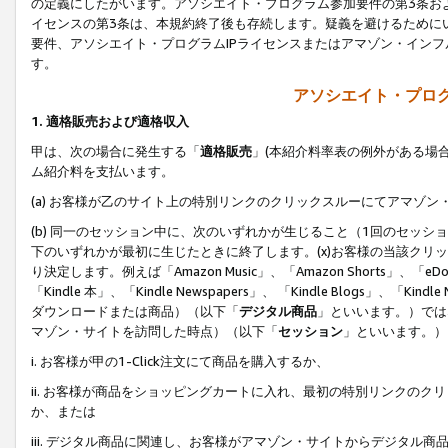
の定義にしたがいます。アソシエイト・プログラム参加要件の第3条お
イセンスの第3条は、本規約終了後も存続します。疑義を避けるためにい
要件、アソシエイト・プログラムIPライセンスまたはアマゾン・イン
す。
アソシエイト・プログ
1. 適格販売および適格収入
甲は、次の場合に発生する「
適格販売
」(本紹介料率表の例外がある場
ム紹介料を支払います。
(a) お客様が乙のサイト上の特別リンクのクリックスルーにてアマゾン
(b) 同一のセッション中に、次のいずれかが生じること（1回のセッ
下のいずれかが最初に生じたときに終了します。(x)お客様の当該クリッ
り決定します。例えば「Amazon Music」、「Amazon Shorts」、「eDo
「Kindle 本」、「Kindle Newspapers」、 「Kindle Blogs」、「
ダウンロードまたは商品）（以下「
デジタル商品
」といいます。）では
マゾン・サイトを訪問した時点）（以下「
セッション
」といいます。）
i. お客様が甲の1-Click注文にて商品を購入するか、
ii. お客様が商品をショッピングカートに入れ、最初の特別リンクの
か、または
iii. デジタル商品に関連し、お客様がアマゾン・サイトからデジタ