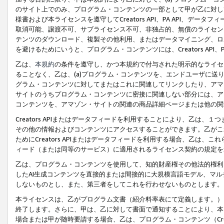
のサイト上でのみ、プログラム・コンテンツの一部として甲が乙に対し
様書および本ライセンスを遵守してCreators API、PA API、
取消可能、譲渡不可、サブライセンス不可、非独占的、無償のライセン
テンツのダウンロード、複製その他利用、またはデータマイニング、ロ
を避けるためにいうと、プログラム・コンテンツには、Creators AP
乙は、
本規約
の条件を遵守し、かつ本規約で付与された明示的なライセ
ることなく、乙は、(a)プログラム・コンテンツを、エンドユーザに
グラム・コンテンツに対してまたはこれに関連してリンクしたり、アマ
サイトのうちプログラム・コンテンツに密接に関連しない部分には、ア
コンテンツを、アマゾン・サイトの関連の商品詳細ページまたは他の関
Creators APIまたはデータフィードを利用することにより、乙は、
その他の情報およびコンテンツにアクセスすることができます。乙がこ
ためにCreators APIまたはデータフィードを利用する場合、乙は、こ
ィード（または同等のサービス）に適用されるライセンス契約の規定を
乙は、プログラム・コンテンツを使用して、知的財産権その他法的権利
したAI生成コンテンツを直接的または間接的に大規模言語モデル、マ
しないものとし、また、第三者をしてこれを行わせないものとします。
本ライセンスは、乙がプログラム文書（紹介料率表にて定義します。）
終了します。さらに、甲は、乙に対して書面で通知することにより、本
場合または甲が随時要請する場合、乙は、プログラム・コンテンツ（Cre