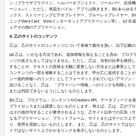
ン（ブラウザプラグイン、ヘルパーオブジェクト、ツールバー、拡張機
ーション）。ただし、承認モバイル・アプリは除きます。(b) あらゆ
ックス、ストリーミングビデオプレイヤー、ブルーレイプレイヤー、DVDプ
ニックViera Cast、Vizioインターネットアプリケーション等）。(
ェアその他のアプリケーション。
6. 乙のサイトのコンテンツ
乙は、乙のサイトのコンテンツについて単独で責任を負い、以下記載の
(a) 乙は、いかなる方法であれ、追加情報を加えることも含め、プロ
ンツの改ざんをしてはなりません。ただし、乙は、当初の比率を維持し
することや、テキストの意味を大幅に変更しない方法または事実として
コンテンツの一部を省略することはできます。甲が乙に提供することが
シー規約情報へのリンク）としてフォーマットされていないアマゾン・
設けることなく、乙は、「プライバシー情報」へのリンクを削除したり
または判読できないようにしないものとします。
(b) 乙は、プログラム・コンテンツやCreators API、データフ
ブライセンスまたは譲渡しないものとします。例えば、乙は、乙がプロ
はその他付与することが要求されるような、乙サイト以外での広告（サ
なるアプリケーション、プラットフォーム、サイトまたはサービス上で
り、使用を奨励しないものとします。 また、乙は、乙のサイトではな
トではないサイト上でかかるリンクを表示しないものとします。