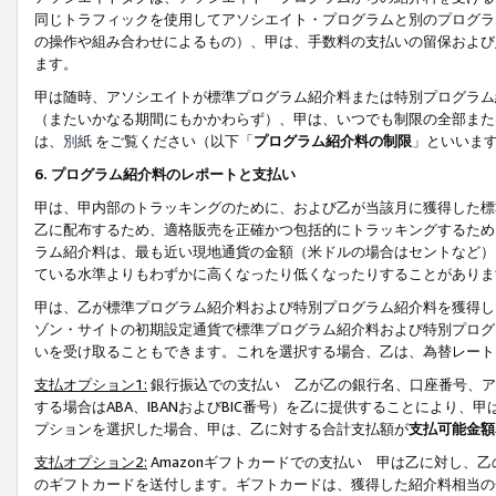
同じトラフィックを使用してアソシエイト・プログラムと別のプログラ
の操作や組み合わせによるもの）、甲は、手数料の支払いの留保および
ます。
甲は随時、アソシエイトが標準プログラム紹介料または特別プログラム
（またいかなる期間にもかかわらず）、甲は、いつでも制限の全部また
は、
別紙
をご覧ください（以下「
プログラム紹介料の制限
」といいま
6. プログラム紹介料のレポートと支払い
甲は、甲内部のトラッキングのために、および乙が当該月に獲得した標
乙に配布するため、適格販売を正確かつ包括的にトラッキングするため
ラム紹介料は、最も近い現地通貨の金額（米ドルの場合はセントなど）
ている水準よりもわずかに高くなったり低くなったりすることがありま
甲は、乙が標準プログラム紹介料および特別プログラム紹介料を獲得し
ゾン・サイトの初期設定通貨で標準プログラム紹介料および特別プログ
いを受け取ることもできます。これを選択する場合、乙は、為替レート
支払オプション1:
銀行振込での支払い 乙が乙の銀行名、口座番号、ア
する場合はABA、IBANおよびBIC番号）を乙に提供することにより
プションを選択した場合、甲は、乙に対する合計支払額が
支払可能金額
支払オプション2:
Amazonギフトカードでの支払い 甲は乙に対し、
のギフトカードを送付します。ギフトカードは、獲得した紹介料相当の