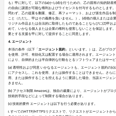
も）甲に対して、以下の(a)から(d)を行うための、乙の固有の知的
の自由に譲渡が可能な権利およびライセンスを付与するものとします。(
問わず、乙の提案を翻案、修正、再フォーマット、および派生作品を制
こと（ただし、甲はその義務を負いません。）。(d)他の個人または企
リジナル作品または合法的に取得したものであることならびに(Z)甲
めて、いかなる個人または企業の権利も侵害しないことを保証します。
要とする支援を甲に対して提供することに同意します。
4. エージェント
本項の条件（以下「
エージェント規約
」といいます。）は、乙がプログ
を使用、許可、有効化又は配置する場合に適用されます。エージェント
により、自律的または半自律的な行動をとるソフトウェアまたはサービ
(a) 透明性および同意 いかなるエージェントも、エージェント規約の
にアクセスし、これを使用、または操作することはできません。さらに、
用、または操作することを控えるように要請した場合、当該エージェン
きません。
(b) アクセス制限 Amazonは、独自の裁量により、エージェント
技術的手段などによって制限する場合があります。
(c) 技術的要件 エージェントは以下を行う必要があります。
i. すべてのHTTP/HTTPSリクエストで、リクエストがエージェ