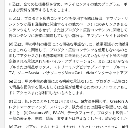
ii. 乙は、全ての仕様書類を含め、本ライセンスその他のプログラム
および資料を遵守するものとします。
iii. 乙は、プロダクト広告コンテンツを使用する際は毎回、アマゾ
ンテンツが最も直接的に関連するその他のページ）にのみリンクさせる
ンテンツをリンクさせず、またはプロダクト広告コンテンツに関連して
告コンテンツに密接に関連していない部分は、アマゾン・サイト以外の
(d) 乙は、甲の事前の書面による明確な承諾なしに、携帯電話その他
たはこれらに関連して、プロダクト広告コンテンツを使用しないものと
由してアクセスされる携帯端末用に最適化されていないサイト等の当該端
定義される承認されたモバイル・アプリケーション、または(3)いか
ブルまたは衛星ボックス、ストリーミングビデオプレイヤー、ブルーレイ
TV、ソニーBravia、パナソニックViera Cast、Vizioインター
(e) 乙は、甲の事前の書面による明確な承諾なしに、プロダクト広告
で商品を提供する個人もしくは企業が使用するためのソフトウェアもしくはその
ドにアクセスまたは利用しないものとします。
(f) 乙は、以下のことをしてはいけません。(i)方法を問わず、Creator
レクトマーケティング、スパミング、販売者または顧客が希望しない連
ること、(iii)Creators API、PA API、データフィード、プ
一切の表示を、削除、隠蔽、変更または見えなくしたり、読めなくした
(g) 乙は、以下のことをしたり、またはしようとしてはいけません。(