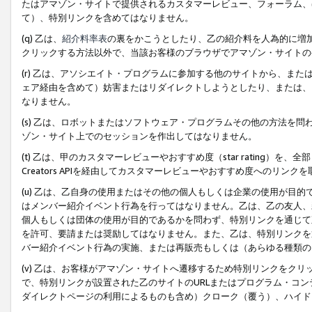
たはアマゾン・サイトで提供されるカスタマーレビュー、フォーラム、
て）、特別リンクを含めてはなりません。
(q) 乙は、
紹介料率表
の裏をかこうとしたり、乙の紹介料を人為的に増
クリックする方法以外で、当該お客様のブラウザでアマゾン・サイトの
(r) 乙は、アソシエイト・プログラムに参加する他のサイトから、ま
ェア経由を含めて）妨害またはリダイレクトしようとしたり、または、
なりません。
(s) 乙は、ロボットまたはソフトウェア・プログラムその他の方法を
ゾン・サイト上でのセッションを作出してはなりません。
(t) 乙は、甲のカスタマーレビューやおすすめ度（star rating
Creators APIを経由してカスタマーレビューやおすすめ度へのリンク
(u) 乙は、乙自身の使用またはその他の個人もしくは企業の使用が目
はメンバー紹介イベント行為を行ってはなりません。乙は、乙の友人、
個人もしくは団体の使用が目的であるかを問わず、特別リンクを通じて
を許可、要請または奨励してはなりません。また、乙は、特別リンクを
バー紹介イベント行為の実施、または再販売もしくは（あらゆる種類の
(v) 乙は、お客様がアマゾン・サイトへ遷移するため特別リンクをク
で、特別リンクが設置された乙のサイトのURLまたはプログラム・コ
ダイレクトページの利用によるものも含め）クローク（覆う）、ハイド