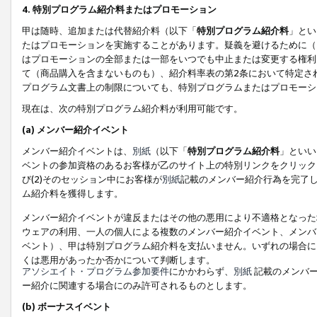
4. 特別プログラム紹介料またはプロモーション
甲は随時、追加または代替紹介料（以下「
特別プログラム紹介料
」とい
たはプロモーションを実施することがあります。疑義を避けるために（
はプロモーションの全部または一部をいつでも中止または変更する権利
て（商品購入を含まないものも）、紹介料率表の第2条において特定さ
プログラム文書上の制限についても、特別プログラムまたはプロモーシ
現在は、次の特別プログラム紹介料が利用可能です。
(a) メンバー紹介イベント
メンバー紹介イベントは、
別紙
（以下「
特別プログラム紹介料
」といい
ベントの参加資格のあるお客様が乙のサイト上の特別リンクをクリック
び(2)そのセッション中にお客様が
別紙
記載のメンバー紹介行為を完了
ム紹介料を獲得します。
メンバー紹介イベントが違反またはその他の悪用により不適格となった
ウェアの利用、一人の個人による複数のメンバー紹介イベント、メンバ
ベント）、甲は特別プログラム紹介料を支払いません。いずれの場合に
くは悪用があったか否かについて判断します。
アソシエイト・プログラム参加要件
にかかわらず、
別紙
記載のメンバー
ー紹介に関連する場合にのみ許可されるものとします。
(b) ボーナスイベント