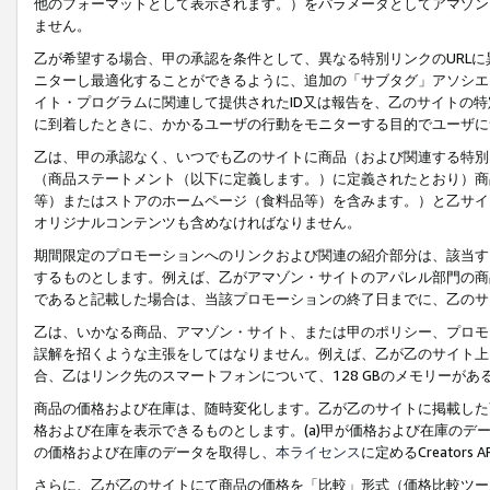
他のフォーマットとして表示されます。）をパラメータとしてアマゾン
ません。
乙が希望する場合、甲の承認を条件として、異なる特別リンクのURL
ニターし最適化することができるように、追加の「サブタグ」アソシエ
イト・プログラムに関連して提供されたID又は報告を、乙のサイトの
に到着したときに、かかるユーザの行動をモニターする目的でユーザに
乙は、甲の承認なく、いつでも乙のサイトに商品（および関連する特別
（商品ステートメント（以下に定義します。）に定義されたとおり）商
等）またはストアのホームページ（食料品等）を含みます。）と乙サイ
オリジナルコンテンツも含めなければなりません。
期間限定のプロモーションへのリンクおよび関連の紹介部分は、該当す
するものとします。例えば、乙がアマゾン・サイトのアパレル部門の商
であると記載した場合は、当該プロモーションの終了日までに、乙のサ
乙は、いかなる商品、アマゾン・サイト、または甲のポリシー、プロモ
誤解を招くような主張をしてはなりません。例えば、乙が乙のサイト上に
合、乙はリンク先のスマートフォンについて、128 GBのメモリーが
商品の価格および在庫は、随時変化します。乙が乙のサイトに掲載した
格および在庫を表示できるものとします。(a)甲が価格および在庫のデータを
の価格および在庫のデータを取得し、
本ライセンス
に定めるCreator
さらに、乙が乙のサイトにて商品の価格を「比較」形式（価格比較ツー