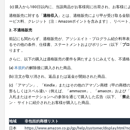
(c) 購入から180日以内に、当該商品がお客様宛に出荷され、お客
適格販売に対する「
適格収入
」とは、適格販売により甲が受け取る金額
ービス料、クレジット［注：Amazonポイントを含みます］、リベー
2. 不適格販売
前記にも関わらず、適格販売が、アソシエイト・プログラム紹介料率表
るその他の条件、仕様書、ステートメントおよびポリシー（以下「
プロ
ります 。
さらに、以下の購入は適格販売の要件を満たすようにみえても、不適格
(a)
本規約
の解除後に購入された商品、
(b) 注文が取り消され、返品または返金が開始された商品、
(c) 「アマゾン」、「Kindle」またはその他のアマゾン商標（甲
形もしくはスペル違い（例えば、「ammazon」、「amaozn」およ
入札またはオークションへの参加を通じて購入した広告（以下、「
禁止
ン・ サイトに紹介されたお客様が購入した商品、
地域
非包括的商標リスト
日本
https://www.amazon.co.jp/gp/help/customer/display.html