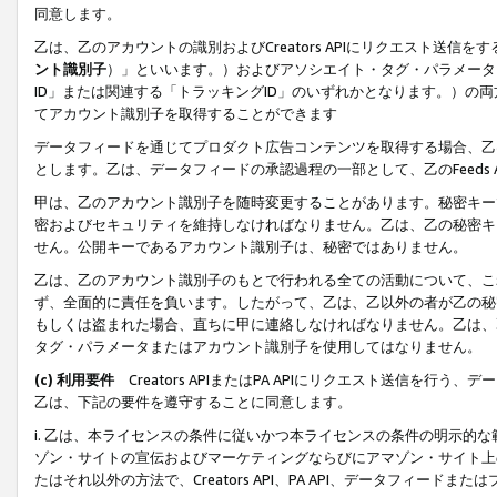
同意します。
乙は、乙のアカウントの識別およびCreators APIにリクエスト送
ント識別子
）」といいます。）およびアソシエイト・タグ・パラメータ（
ID」または関連する「トラッキングID」のいずれかとなります。）の両方
てアカウント識別子を取得することができます
データフィードを通じてプロダクト広告コンテンツを取得する場合、乙は、Cre
とします。乙は、データフィードの承認過程の一部として、乙のFeeds
甲は、乙のアカウント識別子を随時変更することがあります。秘密キー
密およびセキュリティを維持しなければなりません。乙は、乙の秘密キ
せん。公開キーであるアカウント識別子は、秘密ではありません。
乙は、乙のアカウント識別子のもとで行われる全ての活動について、こ
ず、全面的に責任を負います。したがって、乙は、乙以外の者が乙の秘
もしくは盗まれた場合、直ちに甲に連絡しなければなりません。乙は、
タグ・パラメータまたはアカウント識別子を使用してはなりません。
(c) 利用要件
Creators APIまたはPA APIにリクエスト送信を
乙は、下記の要件を遵守することに同意します。
i. 乙は、本ライセンスの条件に従いかつ本ライセンスの条件の明示的
ゾン・サイトの宣伝およびマーケティングならびにアマゾン・サイト上
たはそれ以外の方法で、Creators API、PA API、データフィー