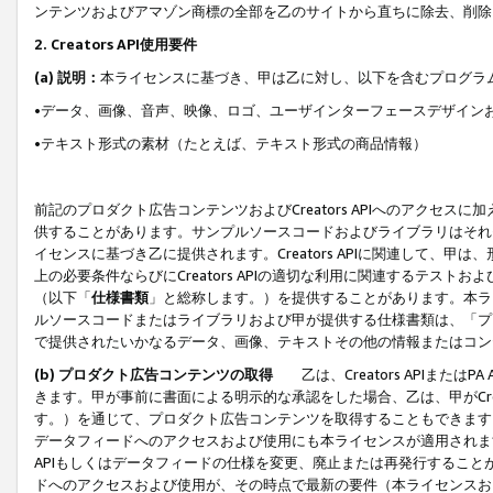
ンテンツおよびアマゾン商標の全部を乙のサイトから直ちに除去、削除
2. Creators API使用要件
(a) 説明：
本ライセンスに基づき、甲は乙に対し、以下を含むプログラ
•データ、画像、音声、映像、ロゴ、ユーザインターフェースデザイン
•テキスト形式の素材（たとえば、テキスト形式の商品情報）
前記のプロダクト広告コンテンツおよびCreators APIへのアクセスに
供することがあります。サンプルソースコードおよびライブラリはそれ
イセンスに基づき乙に提供されます。Creators APIに関連して
上の必要条件ならびにCreators APIの適切な利用に関連するテ
（以下「
仕様書類
」と総称します。）を提供することがあります。本ラ
ルソースコードまたはライブラリおよび甲が提供する仕様書類は、「プ
で提供されたいかなるデータ、画像、テキストその他の情報またはコン
(b) プロダクト広告コンテンツの取得
乙は、Creators APIま
きます。甲が事前に書面による明示的な承認をした場合、乙は、甲がCreator
す。）を通じて、プロダクト広告コンテンツを取得することもできます
データフィードへのアクセスおよび使用にも本ライセンスが適用されます。乙は
APIもしくはデータフィードの仕様を変更、廃止または再発行することがで
ドへのアクセスおよび使用が、その時点で最新の要件（本ライセンスお