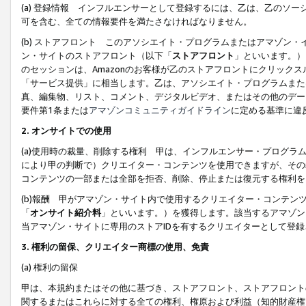
(a) 登録情報 インフルエンサーとして登録するには、乙は、乙のソ
可を含む、全ての情報要件を満たさなければなりません。
(b) ストアフロント このアソシエイト・プログラムまたはアマゾン
ン・サイトのストアフロント（以下「
ストアフロント
」といいます。）
のセッションは、Amazonのお客様が乙のストアフロントにクリック
「サービス提供」に相当します。乙は、アソシエイト・プログラムまた
真、編集物、リスト、コメント、デジタルビデオ、またはその他のデー
要件第1条または
アマゾンコミュニティガイドライン
に定める基準に違
2.
オンサイトでの使用
(a)使用時の裁量、削除する権利 甲は、インフルエンサー・プログラ
により甲の判断で）クリエイター・コンテンツを使用できますが、その
コンテンツの一部または全部を拒否、削除、停止または復元する権利を
(b)報酬 甲がアマゾン・サイト内で使用するクリエイター・コンテン
「
オンサイト紹介料
」といいます。）を獲得します。該当するアマゾン
当アマゾン・サイトに専用のストアIDを有するクリエイターとして登
3.
権利の留保、クリエイター商標の使用、免責
(a) 権利の留保
甲は、本規約またはその他に基づき、ストアフロント、ストアフロント
関するまたはこれらに対する全ての権利、権原および利益（知的財産権