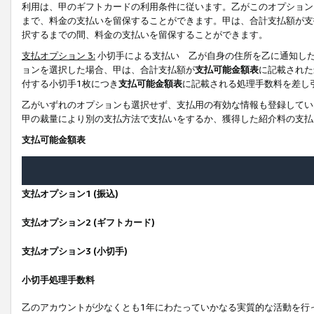
利用は、甲のギフトカードの利用条件に従います。乙がこのオプション
まで、料金の支払いを留保することができます。甲は、合計支払額が支
択するまでの間、料金の支払いを留保することができます。
支払オプション 3:
小切手による支払い 乙が自身の住所を乙に通知し
ョンを選択した場合、甲は、合計支払額が
支払可能金額表
に記載された
付する小切手1枚につき
支払可能金額表
に記載される処理手数料を差し
乙がいずれのオプションも選択せず、支払用の有効な情報も登録してい
甲の裁量により別の支払方法で支払いをするか、獲得した紹介料の支払
支払可能金額表
支払オプション1 (振込)
支払オプション2 (ギフトカード)
支払オプション3 (小切手)
小切手処理手数料
乙のアカウントが少なくとも1年にわたっていかなる実質的な活動を行