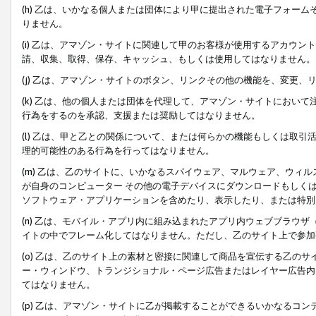
(h) 乙は、いかなる個人または団体により甲に提出された電子フォー
りません。
(i) 乙は、アマゾン・サイトに関連して甲のお客様が使用するアカウ
請、収集、取得、保存、キャッシュ、もしくは使用してはなりません。
(j) 乙は、アマゾン・サイトのボタン、リンクその他の機能を、変更
(k) 乙は、他の個人または団体を代理して、アマゾン・サイトにおい
行為をするのを承認、支援または奨励してはなりません。
(l) 乙は、甲と乙との関係について、または何らかの機能もしくは取
理的可能性のある行為を行ってはなりません。
(m) 乙は、乙のサイトに、いかなるスパイウェア、マルウェア、ウィ
が自身のコンピューター その他の電子デバイスにダウンロードもしく
ソフトウェア・アプリケーションを含めたり、表示したり、または特別
(n) 乙は、モバイル・アプリ内に組み込まれたアプリ内ウェブブラウザ
イトの中でフレーム化してはなりません。ただし、乙のサイト上で参加
(o) 乙は、乙のサイト上の素材と密接に関連して商品を宣伝する乙の
ー・ウィンドウ、トランジショナル・ページ広告またはレイヤー広告内
てはなりません。
(p) 乙は、アマゾン・サイトに乙が掲載することができるいかなるコ