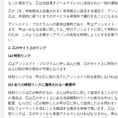
なった場合でも、乙は当該電子メールアドレスに送信された一切の通知
乙が［注：米租税法上定義される］非米国人に該当する場合で、アソシ
乙は、本規約に基づく全てのサービスを米国外で履行することになるも
アソシエイト・プログラムへの参加は無料であり、甲はアソシエイト・
ます。甲はいかなる企業に対しても、甲のアソシエイトに対して有料の
のため、このような企業が（アマゾンの名前を利用しようとする企業で
い。
2. 乙のサイト上のリンク
(a) 特別リンク
乙はアソシエイト・プログラムに申し込んだ後、乙のサイト上に特別リ
および紹介料の発生が可能となります。
特別リンクでは、甲が乙に割り当てたアソシエイトIDを使用しなけれ
(b) 全ての特別リンクに適用される一般要件
特別リンクは乙が制作するか、または甲が乙に対して提供することがで
た場合は、乙は乙のサイト上にある当該種類のリンクの表示を中止しな
配置、ならびに（乙が制作したか甲が乙に対して提供したかを問わず）
切なフォーマットを含むことを確認する責任を単独で負います。乙は、
別リンクは、乙のサイトから直接アクセスしなければなりません。例えば、