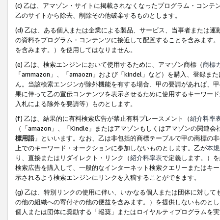
(c) 乙は、アマゾン・サイトに掲載されなくなったプログラム・コン
乙のサイトから除去、削除その他破棄するものとします。
(d) 乙は、ある個人または企業による製品、サービス、当事者または
の資料をプログラム・コンテンツに接近して配置することを含みます。
を含みます。）を使用してはなりません。
(e) 乙は、検索エンジンにおいて使用するために、アマゾン商標（
商標
「ammazon」、「amaozn」および「kindel」など）を購入
ん。当該検索エンジンが除外機能を有する場合、甲の要請があれば、甲
果に伴って乙の宣伝コンテンツを表示させるために使用するキーワード
入札による除外を要請等）ものとします。
(f) 乙は、結果的に有料検索広告が禁止有料プレースメント（
紹介料率
（「amazon」、「Kindle」またはアマゾンもしくはアマゾンの
標用語
」といいます。なお、乙は非包括的商標テーブルで甲の商標の非
上でのキーワード・オークションに参加しないものとします。乙が
本規
り、直接またはリダイレクト・リンク（
紹介料率表
で定義します。）を
検索広告を購入して、一般的なインターネット検索クエリーまたはキー
示されるよう検索エンジンにリンクを入稿することができます。
(g) 乙は、特別リンクの使用に伴い、いかなる個人または団体に対し
の他の組織への寄付その他の便益を含みます。）を提供しないものとし
個人または団体に奨励する「報奨」またはロイヤルティプログラムを実