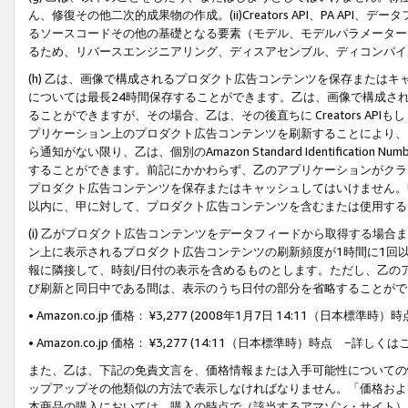
ん、修復その他二次的成果物の作成。(ii)Creators API、PA 
るソースコードその他の基礎となる要素（モデル、モデルパラメーター
るため、リバースエンジニアリング、ディスアセンブル、ディコンパイ
(h) 乙は、画像で構成されるプロダクト広告コンテンツを保存または
については最長24時間保存することができます。乙は、画像で構成さ
ることができますが、その場合、乙は、その後直ちに Creators AP
プリケーション上のプロダクト広告コンテンツを刷新することにより、
ら通知がない限り、乙は、個別のAmazon Standard Identification Nu
することができます。前記にかかわらず、乙のアプリケーションがクラ
プロダクト広告コンテンツを保存またはキャッシュしてはいけません。
以内に、甲に対して、プロダクト広告コンテンツを含むまたは使用する
(i) 乙がプロダクト広告コンテンツをデータフィードから取得する場合または
ン上に表示されるプロダクト広告コンテンツの刷新頻度が1時間に1回
報に隣接して、時刻/日付の表示を含めるものとします。ただし、乙の
び刷新と同日中である間は、表示のうち日付の部分を省略することがで
• Amazon.co.jp 価格： ¥3,277 (2008年1月7日 14:11（日本標準
• Amazon.co.jp 価格： ¥3,277 (14:11（日本標準時）時点 −詳しくは
また、乙は、下記の免責文言を、価格情報または入手可能性についての
ップアップその他類似の方法で表示しなければなりません。「価格およ
本商品の購入においては、購入の時点で（該当するアマゾン・サイト）