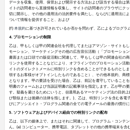
データを収集、使用、保管および開示する方法および該当する場合は第
イトの訪問者から直接情報を収集し、サイトの訪問者のブラウザにクッ
切に開示し、その他の適用法の法的要件を満たし、ならびに適用法によ
ついて情報を提供すること、および
(f)
本規約
に基づき許可されているか否かを問わず、乙によるプログラ
4. プロモーションの制限
乙は、甲もしくは甲の関連会社を代理してまたはアマゾン・サイトもし
モーション、マーケティングその他の広告宣伝活動（「プロモーション
書面または口頭での販促活動に関連して、甲もしくは甲の関連会社の商
リンクを使用することなどにより、オフラインでのプロモーション活動
イトのダイレクトメールに特別リンクを含めることができるものとしま
領するお客様がオプトインしたものであること）、その他本規約、商標
となります。甲の要請を受けた場合、乙は、前記を遵守していることを
明書のフォームおよび当該証明書の記載事項を指定します。乙が甲の要
す。疑義を避けるためにいうと、(i)適用あるマーケティング法の目的上(例
び類似または後継の法律を指します。)、乙は、特別リンクを含む各電子
びにアソシエイト・プログラム関連の全ての電子メールの最善の慣行に
5. ソフトウェアおよびデバイス経由での特別リンクの配布
乙は、以下の媒体上で、またはそれに関連して、プログラム・コンテン
ん。(a) コンピューター、携帯電話、タブレットその他の携帯端末を