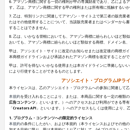
6. アマゾン商標に関する一切の権利が甲の専属財産であり、乙によ
す。乙は、アマゾン商標に関する甲の権利または所有権に抵触するいか
7. 乙は、特別リンクに関連してアマゾン・サイト上で第三者の販売
たはその他使用することについて、当該販売業者またはベンダーから書
することはできません。
8. 乙は、いかなる管轄においても、アマゾン商標に紛らわしいほど
おいても、アマゾン商標に紛らわしいほど類似する商標、ドメイン名、
甲は、アソシエイト・サイトに改定のお知らせまたは改定後の商標ガイ
本商標ガイドラインおよび承認されたアマゾン商標を改定することがで
甲は、許可を得ないいかなる使用または本ガイドラインに準拠しないい
により行使することができるものとします。
アソシエイト・プログラムIPラ
本ライセンスは、乙のアソシエイト・プログラムへの参加に関連して乙
本規約
を受け入れることにより、または、本商品に関する一定の種類の
広告コンテンツ
」といいます。）へのアクセスおよび利用ができる専有
「
Creators API
」といいます。）へのアクセスもしくは使用により、
1. プログラム・コンテンツへの限定的ライセンス
本規約
の条件にしたがい、および本規約（本ライセンスおよびその他の
加する目的に限り、甲は本規約により乙に対して、(a) プログラム・コ