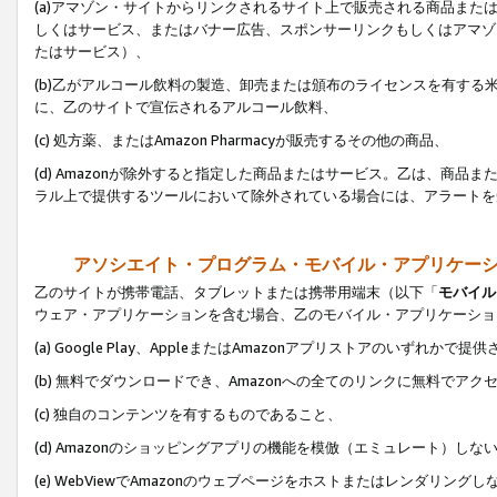
(a)アマゾン・サイトからリンクされるサイト上で販売される商品またはサ
しくはサービス、またはバナー広告、スポンサーリンクもしくはアマゾ
たはサービス）、
(b)乙がアルコール飲料の製造、卸売または頒布のライセンスを有す
に、乙のサイトで宣伝されるアルコール飲料、
(c) 処方薬、またはAmazon Pharmacyが販売するその他の商品、
(d) Amazonが除外すると指定した商品またはサービス。乙は、商品また
ラル上で提供するツールにおいて除外されている場合には、アラートを
アソシエイト・プログラム・モバイル・アプリケー
乙のサイトが携帯電話、タブレットまたは携帯用端末（以下「
モバイル
ウェア・アプリケーションを含む場合、乙のモバイル・アプリケーショ
(a) Google Play、AppleまたはAmazonアプリストアのいずれかで
(b) 無料でダウンロードでき、Amazonへの全てのリンクに無料でアク
(c) 独自のコンテンツを有するものであること、
(d) Amazonのショッピングアプリの機能を模倣（エミュレート）しな
(e) WebViewでAmazonのウェブページをホストまたはレンダリング