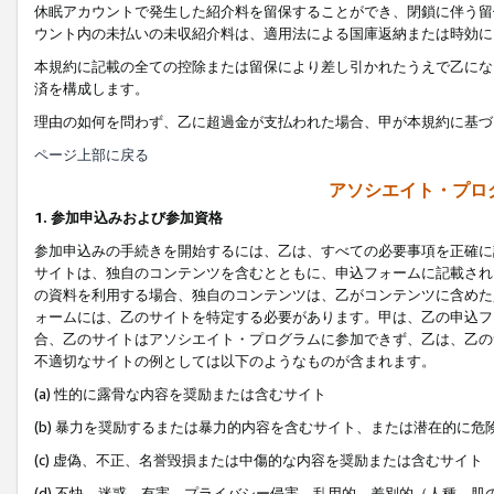
休眠アカウントで発生した紹介料を留保することができ、閉鎖に伴う留
ウント内の未払いの未収紹介料は、適用法による国庫返納または時効に
本規約に記載の全ての控除または留保により差し引かれたうえで乙にな
済を構成します。
理由の如何を問わず、乙に超過金が支払われた場合、甲が本規約に基づ
ページ上部に戻る
アソシエイト・プロ
1. 参加申込みおよび参加資格
参加申込みの手続きを開始するには、乙は、すべての必要事項を正確に
サイトは、独自のコンテンツを含むとともに、申込フォームに記載され
の資料を利用する場合、独自のコンテンツは、乙がコンテンツに含めた
ォームには、乙のサイトを特定する必要があります。甲は、乙の申込フ
合、乙のサイトはアソシエイト・プログラムに参加できず、乙は、乙の
不適切なサイトの例としては以下のようなものが含まれます。
(a) 性的に露骨な内容を奨励または含むサイト
(b) 暴力を奨励するまたは暴力的内容を含むサイト、または潜在的に
(c) 虚偽、不正、名誉毀損または中傷的な内容を奨励または含むサイト
(d) 不快、迷惑、有害、プライバシー侵害、乱用的、差別的（人種、