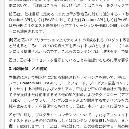
例において、「詳細はこちら」および「詳しくはこちら」をクリックす
(j) 乙は、仕様書類に定める（または甲が別途乙に対して通知する）
Creators APIもしくはPA APIに対してまたはCreators APIもしく
はPA APIにリクエスト送信を行うアプリケーションを作成し公開し
ーにも適用されます。
(k) 乙が乙のアプリケーション上でテキストで構成されるプロダクト
と見えるところに、以下の免責文言を表示するものとします。「［「本
ンにより提供されたものです。これらのコンテンツは「現状有姿」で提
乙は、乙が本ライセンスを遵守していることを確認するために甲が要求
3. 権利留保、乙の提案
本規約において明示的に定める制限されたライセンスを除いて、甲は、
ンツ、Creators API、PA API、データフィード、プロダクト
ト・サイト上の情報およびマテリアル、甲および甲の関連会社の商標お
て甲が提供または使用するその他の知的財産およびテクノロジー（アプ
（SDK）、ライブラリ、サンプルコードおよび関連するマテリアルを
権を含みます。）を留保するものとし、乙は、本ライセンスに基づきこ
乙が甲に対し、プログラム・コンテンツについて、またはアソシエイト
テキストまたはその他の情報もしくはコンテンツを提供した場合、また
案
」と総称します。）、乙は、甲に対して、乙の提案に関する一切の権