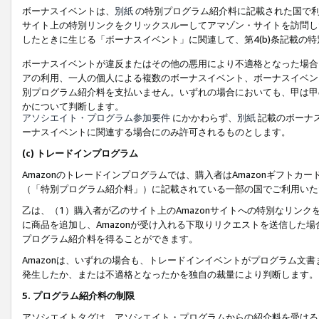
ボーナスイベントは、
別紙
の特別プログラム紹介料に記載された国で利
サイト上の特別リンクをクリックスルーしてアマゾン・サイトを訪問した
したときに生じる「ボーナスイベント」に関連して、第4(b)条記載の
ボーナスイベントが違反またはその他の悪用により不適格となった場合
アの利用、一人の個人による複数のボーナスイベント、ボーナスイベン
別プログラム紹介料を支払いません。いずれの場合においても、甲は甲
かについて判断します。
アソシエイト・プログラム参加要件
にかかわらず、
別紙
記載のボーナ
ーナスイベントに関連する場合にのみ許可されるものとします。
(c) トレードインプログラム
Amazonのトレードインプログラムでは、購入者はAmazonギフト
（「特別プログラム紹介料」）に記載されている一部の国でご利用いた
乙は、（1）購入者が乙のサイト上のAmazonサイトへの特別なリン
に商品を追加し、Amazonが受け入れる下取りリクエストを送信した場
プログラム紹介料を得ることができます。
Amazonは、いずれの場合も、トレードインイベントがプログラム文書
発生したか、または不適格となったかを独自の裁量により判断します。
5. プログラム紹介料の制限
アソシエイトタグは、アソシエイト・プログラムからの紹介料を受ける