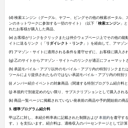
(d) 検索エンジン（グーグル、ヤフー、ビングその他の検索ポータル
ンのネットワークに参加する一切のサイト）（以下「
検索エンジン
」と
れたお客様が購入した商品、
(e) お客様がリンクをクリックまたは仲介ウェブページ上でその他の
イトに送るリンク（「
リダイレクト・リンク
」）を経由して、アマゾン
(f) アマゾン・サイトに適用される条件を遵守せずに、お客様に購入さ
(g) 乙のサイトからアマゾン・サイトへのリンクが適正にフォーマッ
(h) 承認モバイル・アプリ以外のモバイル・アプリ内の特別リンクまたはC
ツールにより提供されたものではない承認モバイル・アプリ内の特別リ
(i) メンバー紹介イベントの対象商品（関連する特別プログラム紹介料と
(j) 本規約で別途定めのない限り、サブスクリプションとして購入され
(k) 商品一覧ページに掲載されていない発表前の商品や予約開始前の商
3. 標準プログラム紹介料
甲は乙に対し、本紹介料率表に記載された制限および
本規約
を遵守す
す。）を支払います。紹介料は、適格収入のパーセンテージとして計算