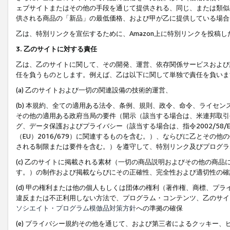
ェブサイトまたはその他の手段を通じて提供される、同じ、または類似
供される商品の「新品」の最低価格、および甲が乙に提供している場合
乙は、特別リンクを宣伝するために、Amazon上に特別リンクを投稿し
3. 乙のサイトに対する責任
乙は、乙のサイトに関して、その開発、運営、依存関係サービスおよび
任を負うものとします。例えば、乙は以下に関して単独で責任を負いま
(a) 乙のサイトおよび一切の関連設備の技術的運営、
(b) 本規約、全ての適用ある法令、条例、規則、政令、命令、ライセ
その他の適用ある政府当局の要件（開示（該当する場合は、米連邦取引
グ、データ保護およびプライバシー（該当する場合は、指令2002/58
（EU）2016/679）に関連するものを含む。）、ならびに乙とそ
される制限または要件を含む。）を遵守して、特別リンク及びプログラ
(c) 乙のサイトに掲載される素材（一切の商品説明およびその他の商
す。）の制作および掲載ならびにその正確性、完全性および適切性の確
(d) 甲の権利または他の個人もしくは団体の権利（著作権、商標、プ
違反または不正利用しない方法で、プログラム・コンテンツ、乙のサイ
ソシエイト・プログラム模倣品対策方針
への準拠の確保
(e) プライバシー規約その他を通じて、および第三者によるクッキー