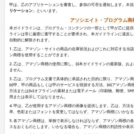
甲は、乙のアプリケーションを審査し、参加の可否を通知します。
本規
リケーション
」といいます。
アソシエイト・プログラム商
本ガイドラインは、プログラム・コンテンツの一部として甲が乙に提供
ラインは常に厳密に遵守することが要求され、本ガイドラインに違反し
自動的に解除されます。
1. 乙は、アマゾン・サイトの商品の在庫状況およびこれに対応する
ン商標を使用することができます。
2. 乙は、アマゾン商標の使用に際し、(i)本ガイドラインの最新版、およ
ません。
3. 乙は、プログラム文書で具体的に承認された目的に限り、アマゾン
(ii)甲、甲の商品もしくは甲のサービスを毀損する方法、(iii)アマ
方法または(iv)オフラインの素材または電子メール（印刷物、郵便、S
用または表示してはなりません。
4. 甲は、乙が使用するアマゾン商標の画像を提供します。乙は、方
率、色彩またはフォントを変更してはならず、アマゾン商標にいかなる
5. 各アマゾン商標は、単独で表示しなければならず、アマゾン商標
スをおくものとします。いかなる場合も、アマゾン商標の判読性や表示