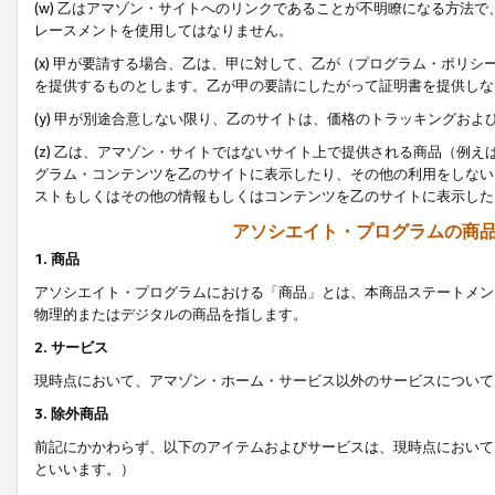
(w) 乙はアマゾン・サイトへのリンクであることが不明瞭になる方法
レースメントを使用してはなりません。
(x) 甲が要請する場合、乙は、甲に対して、乙が（プログラム・ポリ
を提供するものとします。乙が甲の要請にしたがって証明書を提供しな
(y) 甲が別途合意しない限り、乙のサイトは、価格のトラッキングお
(z) 乙は、アマゾン・サイトではないサイト上で提供される商品（例
グラム・コンテンツを乙のサイトに表示したり、その他の利用をしない
ストもしくはその他の情報もしくはコンテンツを乙のサイトに表示した
アソシエイト・プログラムの商
1. 商品
アソシエイト・プログラムにおける「商品」とは、本商品ステートメン
物理的またはデジタルの商品を指します。
2. サービス
現時点において、アマゾン・ホーム・サービス以外のサービスについて
3. 除外商品
前記にかかわらず、以下のアイテムおよびサービスは、現時点において
といいます。）