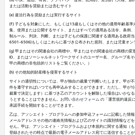
または活動を奨励または含むサイト
(e) 違法行為を奨励または実行するサイト
(f) 子どもを対象にした、もしくは13歳もしくはその他の適用年齢
集、使用または公開するサイト、またはすべての適用ある法令、条例、
制ルール、判決、判断、または子どもの保護に関連する適用ある政府当局の要
6501-6506)もしくはこれらに基づき公布された規則、または児童オ
(g) 甲またはその関連会社の商標や、甲またはその関連会社の商標の
ID、またはソーシャルネットワークサイトのユーザー名、グループ名
甲の商標の非包括的リストをご覧ください。）
(h) その他知的財産権を侵害するサイト
サイトの適切性については、甲が独自の裁量で判断いたします。甲が不
件を遵守すればいつでも再申込みすることができます。ただし、甲が1)
裁量で決定します）に基づき乙のアカウントを解除した場合はいかなる
うとすることはできません。
お問い合わせフォーム
の「運営規約違反に
承認手続を開始することができます。
乙は、アソシエイト・プログラムへの参加申込フォームに記載した情報
メールアドレスその他の連絡先情報および乙のサイトの識別情報などを
せん。甲は、アソシエイト・プログラムおよび本規約に関する通知（も
登録されたその時点で最新の電子メールアドレス宛てに送信することが