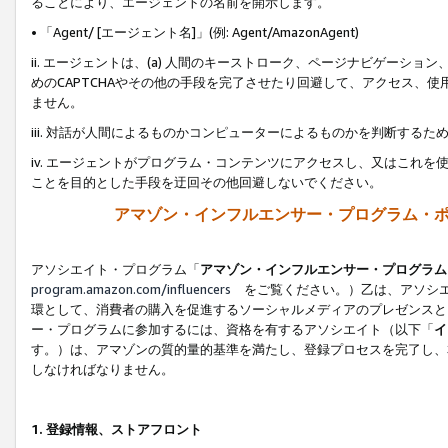
ることにより、エージェントの名前を開示します。
• 「Agent/ [エージェント名]」(例: Agent/AmazonAgent)
ii. エージェントは、(a) 人間のキーストローク、ページナビゲーシ
めのCAPTCHAやその他の手段を完了させたり回避して、アクセス、
ません。
iii. 対話が人間によるものかコンピューターによるものかを判断する
iv. エージェントがプログラム・コンテンツにアクセスし、又はこれ
ことを目的とした手段を迂回その他回避しないでください。
アマゾン・インフルエンサー・プログラム・
アソシエイト・プログラム「
アマゾン・インフルエンサー・プログラム
program.amazon.com/influencers
をご覧ください。）乙は、アソシエ
環として、消費者の購入を促進するソーシャルメディアのプレゼンスと
ー・プログラムに参加するには、資格を有するアソシエイト（以下「
イ
す。）は、アマゾンの質的量的基準を満たし、登録プロセスを完了し、
しなければなりません。
1.
登録情報、ストアフロント