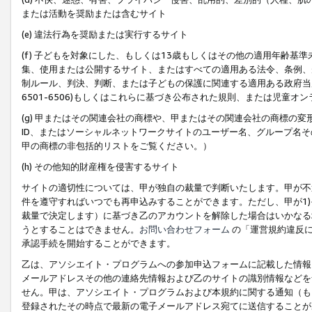
または活動を奨励または含むサイト
(e) 違法行為を奨励または実行するサイト
(f) 子どもを対象にした、もしくは13歳もしくはその他の適用年齢
集、使用または公開するサイト、またはすべての適用ある法令、条例、
制ルール、判決、判断、または子どもの保護に関連する適用ある政府当局の要
6501-6506)もしくはこれらに基づき公布された規則、または児童オ
(g) 甲またはその関連会社の商標や、甲またはその関連会社の商標の
ID、またはソーシャルネットワークサイトのユーザー名、グループ名
甲の商標の非包括的リストをご覧ください。）
(h) その他知的財産権を侵害するサイト
サイトの適切性については、甲が独自の裁量で判断いたします。甲が不
件を遵守すればいつでも再申込みすることができます。ただし、甲が1)
裁量で決定します）に基づき乙のアカウントを解除した場合はいかなる
うとすることはできません。
お問い合わせフォーム
の「運営規約違反に
承認手続を開始することができます。
乙は、アソシエイト・プログラムへの参加申込フォームに記載した情報
メールアドレスその他の連絡先情報および乙のサイトの識別情報などを
せん。甲は、アソシエイト・プログラムおよび本規約に関する通知（も
登録されたその時点で最新の電子メールアドレス宛てに送信することが