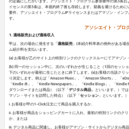
の定義にしたがいます。アソシエイト・プログラム参加要件の第3条お
イセンスの第3条は、本規約終了後も存続します。疑義を避けるためにい
要件、アソシエイト・プログラムIPライセンスまたはアマゾン・イン
す。
アソシエイト・プログ
1. 適格販売および適格収入
甲は、次の場合に発生する「
適格販売
」(本紹介料率表の例外がある場
ム紹介料を支払います。
(a) お客様が乙のサイト上の特別リンクのクリックスルーにてアマゾン
(b) 同一のセッション中に、次のいずれかが生じること（1回のセッ
下のいずれかが最初に生じたときに終了します。(x)お客様の当該クリッ
り決定します。例えば「Amazon Music」、「Amazon Shorts」、「eDo
「Kindle 本」、「Kindle Newspapers」、 「Kindle Blogs」、「
ダウンロードまたは商品）（以下「
デジタル商品
」といいます。）では
マゾン・サイトを訪問した時点）（以下「
セッション
」といいます。）
i. お客様が甲の1-Click注文にて商品を購入するか、
ii. お客様が商品をショッピングカートに入れ、最初の特別リンクの
か、または
iii. デジタル商品に関連し、お客様がアマゾン・サイトからデジタ