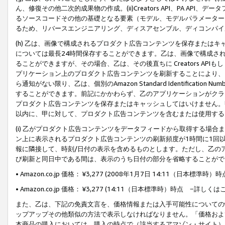
ん、修復その他二次的成果物の作成。(ii)Creators API、PA 
るソースコードその他の基礎となる要素（モデル、モデルパラメーター
るため、リバースエンジニアリング、ディスアセンブル、ディコンパイ
(h) 乙は、画像で構成されるプロダクト広告コンテンツを保存または
については最長24時間保存することができます。乙は、画像で構成さ
ることができますが、その場合、乙は、その後直ちに Creators AP
プリケーション上のプロダクト広告コンテンツを刷新することにより、
ら通知がない限り、乙は、個別のAmazon Standard Identification Nu
することができます。前記にかかわらず、乙のアプリケーションがクラ
プロダクト広告コンテンツを保存またはキャッシュしてはいけません。
以内に、甲に対して、プロダクト広告コンテンツを含むまたは使用する
(i) 乙がプロダクト広告コンテンツをデータフィードから取得する場合または
ン上に表示されるプロダクト広告コンテンツの刷新頻度が1時間に1回
報に隣接して、時刻/日付の表示を含めるものとします。ただし、乙の
び刷新と同日中である間は、表示のうち日付の部分を省略することがで
• Amazon.co.jp 価格： ¥3,277 (2008年1月7日 14:11（日本標準
• Amazon.co.jp 価格： ¥3,277 (14:11（日本標準時）時点 −詳しくは
また、乙は、下記の免責文言を、価格情報または入手可能性についての
ップアップその他類似の方法で表示しなければなりません。「価格およ
本商品の購入においては、購入の時点で（該当するアマゾン・サイト）