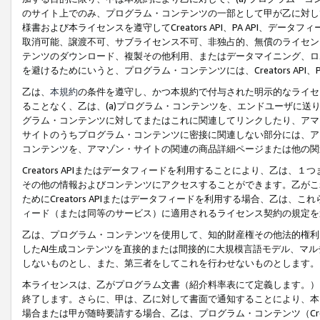
のサイト上でのみ、プログラム・コンテンツの一部として甲が乙に対し
様書および本ライセンスを遵守してCreators API、PA API、
取消可能、譲渡不可、サブライセンス不可、非独占的、無償のライセン
テンツのダウンロード、複製その他利用、またはデータマイニング、ロ
を避けるためにいうと、プログラム・コンテンツには、Creators AP
乙は、
本規約
の条件を遵守し、かつ本規約で付与された明示的なライセ
ることなく、乙は、(a)プログラム・コンテンツを、エンドユーザに
グラム・コンテンツに対してまたはこれに関連してリンクしたり、アマ
サイトのうちプログラム・コンテンツに密接に関連しない部分には、ア
コンテンツを、アマゾン・サイトの関連の商品詳細ページまたは他の関
Creators APIまたはデータフィードを利用することにより、乙は、
その他の情報およびコンテンツにアクセスすることができます。乙がこ
ためにCreators APIまたはデータフィードを利用する場合、乙は、こ
ィード（または同等のサービス）に適用されるライセンス契約の規定を
乙は、プログラム・コンテンツを使用して、知的財産権その他法的権利
したAI生成コンテンツを直接的または間接的に大規模言語モデル、マ
しないものとし、また、第三者をしてこれを行わせないものとします。
本ライセンスは、乙がプログラム文書（紹介料率表にて定義します。）
終了します。さらに、甲は、乙に対して書面で通知することにより、本
場合または甲が随時要請する場合、乙は、プログラム・コンテンツ（Cre