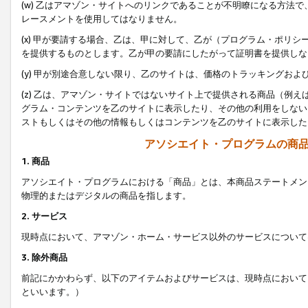
(w) 乙はアマゾン・サイトへのリンクであることが不明瞭になる方法
レースメントを使用してはなりません。
(x) 甲が要請する場合、乙は、甲に対して、乙が（プログラム・ポリ
を提供するものとします。乙が甲の要請にしたがって証明書を提供しな
(y) 甲が別途合意しない限り、乙のサイトは、価格のトラッキングお
(z) 乙は、アマゾン・サイトではないサイト上で提供される商品（例
グラム・コンテンツを乙のサイトに表示したり、その他の利用をしない
ストもしくはその他の情報もしくはコンテンツを乙のサイトに表示した
アソシエイト・プログラムの商
1. 商品
アソシエイト・プログラムにおける「商品」とは、本商品ステートメン
物理的またはデジタルの商品を指します。
2. サービス
現時点において、アマゾン・ホーム・サービス以外のサービスについて
3. 除外商品
前記にかかわらず、以下のアイテムおよびサービスは、現時点において
といいます。）