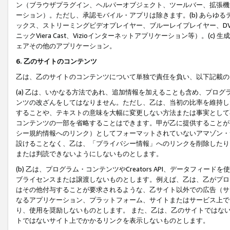
ン（ブラウザプラグイン、ヘルパーオブジェクト、ツールバー、拡張機
ーション）。ただし、承認モバイル・アプリは除きます。(b) あらゆ
ックス、ストリーミングビデオプレイヤー、ブルーレイプレイヤー、DVDプ
ニックViera Cast、Vizioインターネットアプリケーション等）。(
ェアその他のアプリケーション。
6. 乙のサイトのコンテンツ
乙は、乙のサイトのコンテンツについて単独で責任を負い、以下記載の
(a) 乙は、いかなる方法であれ、追加情報を加えることも含め、プロ
ンツの改ざんをしてはなりません。ただし、乙は、当初の比率を維持し
することや、テキストの意味を大幅に変更しない方法または事実として
コンテンツの一部を省略することはできます。甲が乙に提供することが
シー規約情報へのリンク）としてフォーマットされていないアマゾン・
設けることなく、乙は、「プライバシー情報」へのリンクを削除したり
または判読できないようにしないものとします。
(b) 乙は、プログラム・コンテンツやCreators API、データフ
ブライセンスまたは譲渡しないものとします。例えば、乙は、乙がプロ
はその他付与することが要求されるような、乙サイト以外での広告（サ
なるアプリケーション、プラットフォーム、サイトまたはサービス上で
り、使用を奨励しないものとします。 また、乙は、乙のサイトではな
トではないサイト上でかかるリンクを表示しないものとします。