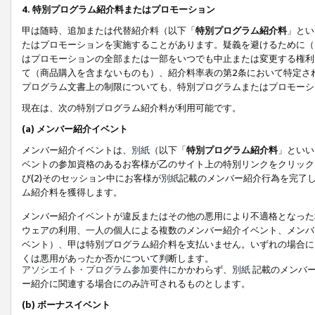
4. 特別プログラム紹介料またはプロモーション
甲は随時、追加または代替紹介料（以下「
特別プログラム紹介料
」とい
たはプロモーションを実施することがあります。疑義を避けるために（
はプロモーションの全部または一部をいつでも中止または変更する権利
て（商品購入を含まないものも）、紹介料率表の第2条において特定さ
プログラム文書上の制限についても、特別プログラムまたはプロモーシ
現在は、次の特別プログラム紹介料が利用可能です。
(a) メンバー紹介イベント
メンバー紹介イベントは、
別紙
（以下「
特別プログラム紹介料
」といい
ベントの参加資格のあるお客様が乙のサイト上の特別リンクをクリック
び(2)そのセッション中にお客様が
別紙
記載のメンバー紹介行為を完了
ム紹介料を獲得します。
メンバー紹介イベントが違反またはその他の悪用により不適格となった
ウェアの利用、一人の個人による複数のメンバー紹介イベント、メンバ
ベント）、甲は特別プログラム紹介料を支払いません。いずれの場合に
くは悪用があったか否かについて判断します。
アソシエイト・プログラム参加要件
にかかわらず、
別紙
記載のメンバー
ー紹介に関連する場合にのみ許可されるものとします。
(b) ボーナスイベント