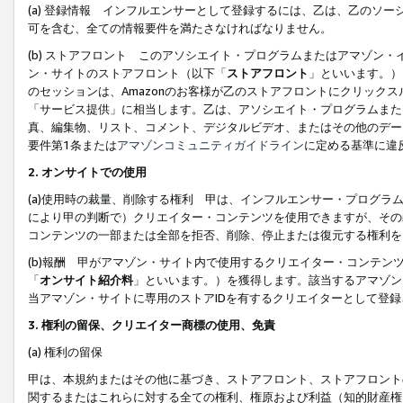
(a) 登録情報 インフルエンサーとして登録するには、乙は、乙のソ
可を含む、全ての情報要件を満たさなければなりません。
(b) ストアフロント このアソシエイト・プログラムまたはアマゾン
ン・サイトのストアフロント（以下「
ストアフロント
」といいます。）
のセッションは、Amazonのお客様が乙のストアフロントにクリック
「サービス提供」に相当します。乙は、アソシエイト・プログラムまた
真、編集物、リスト、コメント、デジタルビデオ、またはその他のデー
要件第1条または
アマゾンコミュニティガイドライン
に定める基準に違
2.
オンサイトでの使用
(a)使用時の裁量、削除する権利 甲は、インフルエンサー・プログラ
により甲の判断で）クリエイター・コンテンツを使用できますが、その
コンテンツの一部または全部を拒否、削除、停止または復元する権利を
(b)報酬 甲がアマゾン・サイト内で使用するクリエイター・コンテン
「
オンサイト紹介料
」といいます。）を獲得します。該当するアマゾン
当アマゾン・サイトに専用のストアIDを有するクリエイターとして登
3.
権利の留保、クリエイター商標の使用、免責
(a) 権利の留保
甲は、本規約またはその他に基づき、ストアフロント、ストアフロント
関するまたはこれらに対する全ての権利、権原および利益（知的財産権