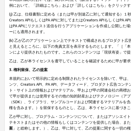
例において、「詳細はこちら」および「詳しくはこちら」をクリックす
(j) 乙は、仕様書類に定める（または甲が別途乙に対して通知する）
Creators APIもしくはPA APIに対してまたはCreators APIもしく
はPA APIにリクエスト送信を行うアプリケーションを作成し公開し
ーにも適用されます。
(k) 乙が乙のアプリケーション上でテキストで構成されるプロダクト
と見えるところに、以下の免責文言を表示するものとします。「［「本
ンにより提供されたものです。これらのコンテンツは「現状有姿」で提
乙は、乙が本ライセンスを遵守していることを確認するために甲が要求
3. 権利留保、乙の提案
本規約において明示的に定める制限されたライセンスを除いて、甲は、
ンツ、Creators API、PA API、データフィード、プロダクト
ト・サイト上の情報およびマテリアル、甲および甲の関連会社の商標お
て甲が提供または使用するその他の知的財産およびテクノロジー（アプ
（SDK）、ライブラリ、サンプルコードおよび関連するマテリアルを
権を含みます。）を留保するものとし、乙は、本ライセンスに基づきこ
乙が甲に対し、プログラム・コンテンツについて、またはアソシエイト
テキストまたはその他の情報もしくはコンテンツを提供した場合、また
案
」と総称します。）、乙は、甲に対して、乙の提案に関する一切の権