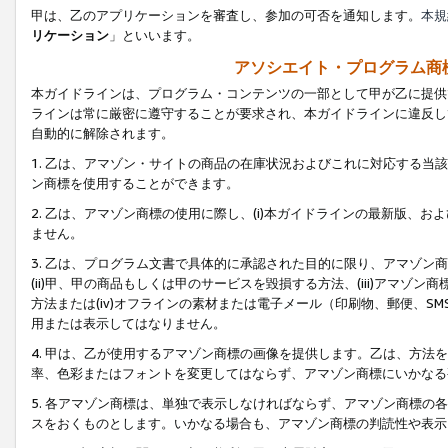
甲は、乙のアプリケーションを審査し、参加の可否を通知します。
本規
リケーション
」といいます。
アソシエイト・プログラム商
本ガイドラインは、プログラム・コンテンツの一部として甲が乙に提供
ラインは常に厳密に遵守することが要求され、本ガイドラインに違反し
自動的に解除されます。
1. 乙は、アマゾン・サイトの商品の在庫状況およびこれに対応する
ン商標を使用することができます。
2. 乙は、アマゾン商標の使用に際し、(i)本ガイドラインの最新版、およ
ません。
3. 乙は、プログラム文書で具体的に承認された目的に限り、アマゾン
(ii)甲、甲の商品もしくは甲のサービスを毀損する方法、(iii)アマ
方法または(iv)オフラインの素材または電子メール（印刷物、郵便、S
用または表示してはなりません。
4. 甲は、乙が使用するアマゾン商標の画像を提供します。乙は、方
率、色彩またはフォントを変更してはならず、アマゾン商標にいかなる
5. 各アマゾン商標は、単独で表示しなければならず、アマゾン商標
スをおくものとします。いかなる場合も、アマゾン商標の判読性や表示