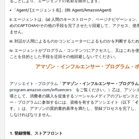
ることにより、エージェントの名前を開示します。
• 「Agent/ [エージェント名]」(例: Agent/AmazonAgent)
ii. エージェントは、(a) 人間のキーストローク、ページナビゲーシ
めのCAPTCHAやその他の手段を完了させたり回避して、アクセス、
ません。
iii. 対話が人間によるものかコンピューターによるものかを判断する
iv. エージェントがプログラム・コンテンツにアクセスし、又はこれ
ことを目的とした手段を迂回その他回避しないでください。
アマゾン・インフルエンサー・プログラム・
アソシエイト・プログラム「
アマゾン・インフルエンサー・プログラム
program.amazon.com/influencers
をご覧ください。）乙は、アソシエ
環として、消費者の購入を促進するソーシャルメディアのプレゼンスと
ー・プログラムに参加するには、資格を有するアソシエイト（以下「
イ
す。）は、アマゾンの質的量的基準を満たし、登録プロセスを完了し、
しなければなりません。
1.
登録情報、ストアフロント