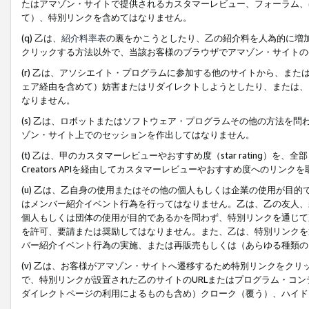
たはアマゾン・サイトで提供されるカスタマーレビュー、フォーラム、
て）、特別リンクを含めてはなりません。
(q) 乙は、
紹介料率表
の裏をかこうとしたり、乙の紹介料を人為的に増
クリックする方法以外で、当該お客様のブラウザでアマゾン・サイトの
(r) 乙は、アソシエイト・プログラムに参加する他のサイトから、ま
ェア経由を含めて）妨害またはリダイレクトしようとしたり、または、
なりません。
(s) 乙は、ロボットまたはソフトウェア・プログラムその他の方法を
ゾン・サイト上でのセッションを作出してはなりません。
(t) 乙は、甲のカスタマーレビューやおすすめ度（star rating
Creators APIを経由してカスタマーレビューやおすすめ度へのリンク
(u) 乙は、乙自身の使用またはその他の個人もしくは企業の使用が目
はメンバー紹介イベント行為を行ってはなりません。乙は、乙の友人、
個人もしくは団体の使用が目的であるかを問わず、特別リンクを通じて
を許可、要請または奨励してはなりません。また、乙は、特別リンクを
バー紹介イベント行為の実施、または再販売もしくは（あらゆる種類の
(v) 乙は、お客様がアマゾン・サイトへ遷移するため特別リンクをク
で、特別リンクが設置された乙のサイトのURLまたはプログラム・コ
ダイレクトページの利用によるものも含め）クローク（覆う）、ハイド