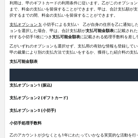
利用は、甲のギフトカードの利用条件に従います。乙がこのオプション
まで、料金の支払いを留保することができます。甲は、合計支払額が支
択するまでの間、料金の支払いを留保することができます。
支払オプション 3:
小切手による支払い 乙が自身の住所を乙に通知し
ョンを選択した場合、甲は、合計支払額が
支払可能金額表
に記載された
付する小切手1枚につき
支払可能金額表
に記載される処理手数料を差し
乙がいずれのオプションも選択せず、支払用の有効な情報も登録してい
甲の裁量により別の支払方法で支払いをするか、獲得した紹介料の支払
支払可能金額表
支払オプション1 (振込)
支払オプション2 (ギフトカード)
支払オプション3 (小切手)
小切手処理手数料
乙のアカウントが少なくとも1年にわたっていかなる実質的な活動を行