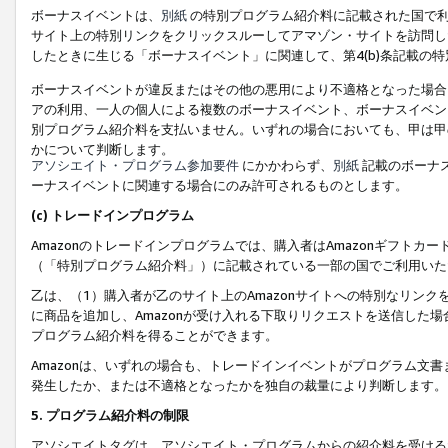
ボーナスイベントは、
別紙
の特別プログラム紹介料に記載された国で利
サイト上の特別リンクをクリックスルーしてアマゾン・サイトを訪問した
したときに生じる「ボーナスイベント」に関連して、第4(b)条記載の
ボーナスイベントが違反またはその他の悪用により不適格となった場合
アの利用、一人の個人による複数のボーナスイベント、ボーナスイベン
別プログラム紹介料を支払いません。いずれの場合においても、甲は甲
かについて判断します。
アソシエイト・プログラム参加要件
にかかわらず、
別紙
記載のボーナ
ーナスイベントに関連する場合にのみ許可されるものとします。
(c) トレードインプログラム
Amazonのトレードインプログラムでは、購入者はAmazonギフト
（「特別プログラム紹介料」）に記載されている一部の国でご利用いた
乙は、（1）購入者が乙のサイト上のAmazonサイトへの特別なリン
に商品を追加し、Amazonが受け入れる下取りリクエストを送信した場
プログラム紹介料を得ることができます。
Amazonは、いずれの場合も、トレードインイベントがプログラム文書
発生したか、または不適格となったかを独自の裁量により判断します。
5. プログラム紹介料の制限
アソシエイトタグは、アソシエイト・プログラムからの紹介料を受ける