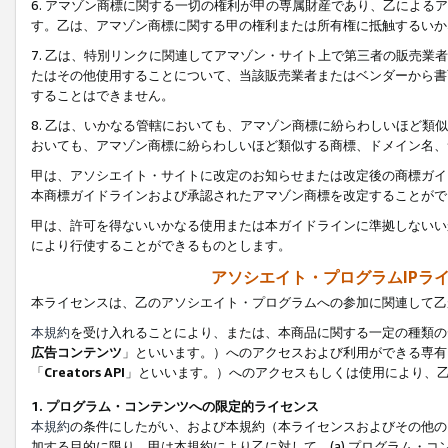
6. アマゾン商標に関する一切の権利が甲の専属財産であり、乙によ
す。乙は、アマゾン商標に関する甲の権利または所有権に抵触するいか
7. 乙は、特別リンクに関連してアマゾン・サイト上で第三者の販売
たはその他使用することについて、当該販売業者またはベンダーから書
することはできません。
8. 乙は、いかなる管轄においても、アマゾン商標に紛らわしいほど
おいても、アマゾン商標に紛らわしいほど類似する商標、ドメイン名、
甲は、アソシエイト・サイトに改定のお知らせまたは改定後の商標ガイ
本商標ガイドラインおよび承認されたアマゾン商標を改定することがで
甲は、許可を得ないいかなる使用または本ガイドラインに準拠しないい
により行使することができるものとします。
アソシエイト・プログラムIPラ
本ライセンスは、乙のアソシエイト・プログラムへの参加に関連して乙
本規約
を受け入れることにより、または、本商品に関する一定の種類の
広告コンテンツ
」といいます。）へのアクセスおよび利用ができる専有
「
Creators API
」といいます。）へのアクセスもしくは使用により、
1. プログラム・コンテンツへの限定的ライセンス
本規約
の条件にしたがい、および本規約（本ライセンスおよびその他の
加する目的に限り、甲は本規約により乙に対して、(a) プログラム・コ