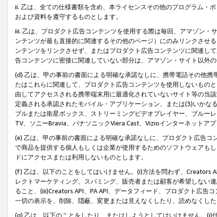
ii. 乙は、全ての仕様書類を含め、本ライセンスその他のプログラム
および資料を遵守するものとします。
iii. 乙は、プロダクト広告コンテンツを使用する際は毎回、アマゾ
ンテンツが最も直接的に関連するその他のページ）にのみリンクさせる
ンテンツをリンクさせず、またはプロダクト広告コンテンツに関連して
告コンテンツに密接に関連していない部分は、アマゾン・サイト以外の
(d) 乙は、甲の事前の書面による明確な承諾なしに、携帯電話その他
たはこれらに関連して、プロダクト広告コンテンツを使用しないものと
由してアクセスされる携帯端末用に最適化されていないサイト等の当該端
定義される承認されたモバイル・アプリケーション、または(3)いか
ブルまたは衛星ボックス、ストリーミングビデオプレイヤー、ブルーレイ
TV、ソニーBravia、パナソニックViera Cast、Vizioインター
(e) 乙は、甲の事前の書面による明確な承諾なしに、プロダクト広告
で商品を提供する個人もしくは企業が使用するためのソフトウェアもしくはその
ドにアクセスまたは利用しないものとします。
(f) 乙は、以下のことをしてはいけません。(i)方法を問わず、Creator
レクトマーケティング、スパミング、販売者または顧客が希望しない連
ること、(iii)Creators API、PA API、データフィード、プ
一切の表示を、削除、隠蔽、変更または見えなくしたり、読めなくした
(g) 乙は、以下のことをしたり、またはしようとしてはいけません。(