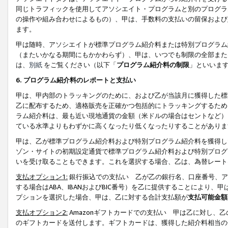
同じトラフィックを使用してアソシエイト・プログラムと別のプログラ
の操作や組み合わせによるもの）、甲は、手数料の支払いの留保および
ます。
甲は随時、アソシエイトが標準プログラム紹介料または特別プログラム
（またいかなる期間にもかかわらず）、甲は、いつでも制限の全部また
は、
別紙
をご覧ください（以下「
プログラム紹介料の制限
」といいま
6. プログラム紹介料のレポートと支払い
甲は、甲内部のトラッキングのために、および乙が当該月に獲得した標
乙に配布するため、適格販売を正確かつ包括的にトラッキングするため
ラム紹介料は、最も近い現地通貨の金額（米ドルの場合はセントなど）
ている水準よりもわずかに高くなったり低くなったりすることがありま
甲は、乙が標準プログラム紹介料および特別プログラム紹介料を獲得し
ゾン・サイトの初期設定通貨で標準プログラム紹介料および特別プログ
いを受け取ることもできます。これを選択する場合、乙は、為替レート
支払オプション1:
銀行振込での支払い 乙が乙の銀行名、口座番号、ア
する場合はABA、IBANおよびBIC番号）を乙に提供することにより
プションを選択した場合、甲は、乙に対する合計支払額が
支払可能金額
支払オプション2:
Amazonギフトカードでの支払い 甲は乙に対し、
のギフトカードを送付します。ギフトカードは、獲得した紹介料相当の