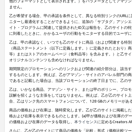
他のフォーマットとして表示されます。）をパラメータとしてアマゾン
ません。
乙が希望する場合、甲の承認を条件として、異なる特別リンクのURL
ニターし最適化することができるように、追加の「サブタグ」アソシエ
イト・プログラムに関連して提供されたID又は報告を、乙のサイトの
に到着したときに、かかるユーザの行動をモニターする目的でユーザに
乙は、甲の承認なく、いつでも乙のサイトに商品（および関連する特別
（商品ステートメント（以下に定義します。）に定義されたとおり）商
等）またはストアのホームページ（食料品等）を含みます。）と乙サイ
オリジナルコンテンツも含めなければなりません。
期間限定のプロモーションへのリンクおよび関連の紹介部分は、該当す
するものとします。例えば、乙がアマゾン・サイトのアパレル部門の商
であると記載した場合は、当該プロモーションの終了日までに、乙のサ
乙は、いかなる商品、アマゾン・サイト、または甲のポリシー、プロモ
誤解を招くような主張をしてはなりません。例えば、乙が乙のサイト上に
合、乙はリンク先のスマートフォンについて、128 GBのメモリーが
商品の価格および在庫は、随時変化します。乙が乙のサイトに掲載した
格および在庫を表示できるものとします。(a)甲が価格および在庫のデータを
の価格および在庫のデータを取得し、
本ライセンス
に定めるCreator
さらに、乙が乙のサイトにて商品の価格を「比較」形式（価格比較ツー