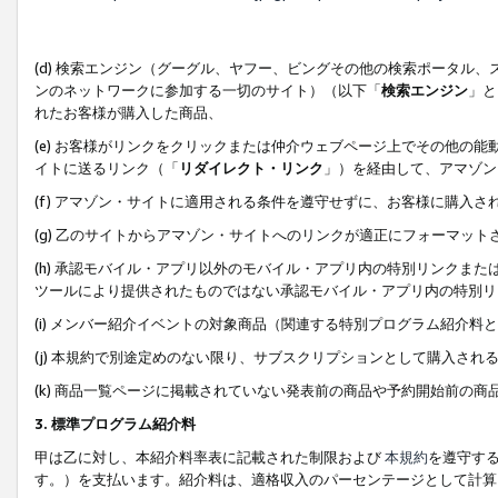
(d) 検索エンジン（グーグル、ヤフー、ビングその他の検索ポータル
ンのネットワークに参加する一切のサイト）（以下「
検索エンジン
」と
れたお客様が購入した商品、
(e) お客様がリンクをクリックまたは仲介ウェブページ上でその他の
イトに送るリンク（「
リダイレクト・リンク
」）を経由して、アマゾン
(f) アマゾン・サイトに適用される条件を遵守せずに、お客様に購入さ
(g) 乙のサイトからアマゾン・サイトへのリンクが適正にフォーマッ
(h) 承認モバイル・アプリ以外のモバイル・アプリ内の特別リンクまたはC
ツールにより提供されたものではない承認モバイル・アプリ内の特別リ
(i) メンバー紹介イベントの対象商品（関連する特別プログラム紹介料と
(j) 本規約で別途定めのない限り、サブスクリプションとして購入され
(k) 商品一覧ページに掲載されていない発表前の商品や予約開始前の商
3. 標準プログラム紹介料
甲は乙に対し、本紹介料率表に記載された制限および
本規約
を遵守す
す。）を支払います。紹介料は、適格収入のパーセンテージとして計算