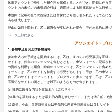
休眠アカウントで発生した紹介料を留保することができ、閉鎖に伴う留
ウント内の未払いの未収紹介料は、適用法による国庫返納または時効に
本規約に記載の全ての控除または留保により差し引かれたうえで乙にな
済を構成します。
理由の如何を問わず、乙に超過金が支払われた場合、甲が本規約に基づ
ページ上部に戻る
アソシエイト・プロ
1. 参加申込みおよび参加資格
参加申込みの手続きを開始するには、乙は、すべての必要事項を正確に
サイトは、独自のコンテンツを含むとともに、申込フォームに記載され
の資料を利用する場合、独自のコンテンツは、乙がコンテンツに含めた
ォームには、乙のサイトを特定する必要があります。甲は、乙の申込フ
合、乙のサイトはアソシエイト・プログラムに参加できず、乙は、乙の
不適切なサイトの例としては以下のようなものが含まれます。
(a) 性的に露骨な内容を奨励または含むサイト
(b) 暴力を奨励するまたは暴力的内容を含むサイト、または潜在的に
(c) 虚偽、不正、名誉毀損または中傷的な内容を奨励または含むサイト
(d) 不快、迷惑、有害、プライバシー侵害、乱用的、差別的（人種、