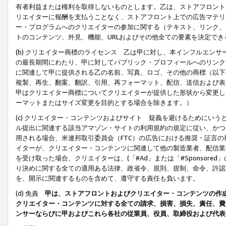
有者利益または権利を取得しないものとします。乙は、ストアフロントに
リエイターに報酬を支払うことなく、ストアフロント上での広告マテリア
ー・プログラムへのクリエイターの参加に関する（テキスト、リンク、
トのコンテンツ、外見、機能、URLおよびその他全ての要素を決定で
(b) クリエイター商標のライセンス 乙は甲に対し、本インフルエン
の最長期間にわたり、甲に対してパブリック・プロフィールへのリンク
に関連して甲に提供される乙の名前、写真、ロゴ、その他の商標（以下
複製、再生、翻案、翻訳、引用、再フォーマット、配信、送信および表
甲はクリエイター商標についてクリエイターが提供した形状から変更し
ーマットまたはサイズ変更を目的とする場合を除きます。）
(c) クリエイター・コンテンツおよびサイト 疑義を避けるためにい
ル提出に関連する該当アマゾン・サイトの利用規約の規定に従い、かつ、
用される場合、米連邦取引委員会（FTC）の広告における推奨・証言
イターが、クリエイター・コンテンツに関連して他の製造業者、配信業
を受け取った場合、クリエイターは、(「#Ad」または「#Sponsor
り決めに関する全ての適用ある法律、政省令、規則、規制、命令、許認
を、開示に関連するものを含めて、遵守する責任も負います。
(d) 免責
甲は、ストアフロントおよびクリエイター・コンテンツの作
クリエイター・コンテンツに対する全ての請求、損害、損失、責任、費
ンサーならびに甲およびこれら各社の従業員、役員、取締役および代表