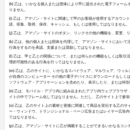
(h) 乙は、いかなる個人または団体により甲に提出された電子フォー
りません。
(i) 乙は、アマゾン・サイトに関連して甲のお客様が使用するアカウ
請、収集、取得、保存、キャッシュ、もしくは使用してはなりません。
(j) 乙は、アマゾン・サイトのボタン、リンクその他の機能を、変更
(k) 乙は、他の個人または団体を代理して、アマゾン・サイトにおい
行為をするのを承認、支援または奨励してはなりません。
(l) 乙は、甲と乙との関係について、または何らかの機能もしくは取
理的可能性のある行為を行ってはなりません。
(m) 乙は、乙のサイトに、いかなるスパイウェア、マルウェア、ウィ
が自身のコンピューター その他の電子デバイスにダウンロードもしく
ソフトウェア・アプリケーションを含めたり、表示したり、または特別
(n) 乙は、モバイル・アプリ内に組み込まれたアプリ内ウェブブラウザ
イトの中でフレーム化してはなりません。ただし、乙のサイト上で参加
(o) 乙は、乙のサイト上の素材と密接に関連して商品を宣伝する乙の
ー・ウィンドウ、トランジショナル・ページ広告またはレイヤー広告内
てはなりません。
(p) 乙は、アマゾン・サイトに乙が掲載することができるいかなるコ