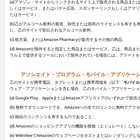
(a)アマゾン・サイトからリンクされるサイト上で販売される商品またはサ
しくはサービス、またはバナー広告、スポンサーリンクもしくはアマゾ
たはサービス）、
(b)乙がアルコール飲料の製造、卸売または頒布のライセンスを有す
に、乙のサイトで宣伝されるアルコール飲料、
(c) 処方薬、またはAmazon Pharmacyが販売するその他の商品、
(d) Amazonが除外すると指定した商品またはサービス。乙は、商品また
ラル上で提供するツールにおいて除外されている場合には、アラートを
アソシエイト・プログラム・モバイル・アプリケー
乙のサイトが携帯電話、タブレットまたは携帯用端末（以下「
モバイル
ウェア・アプリケーションを含む場合、乙のモバイル・アプリケーショ
(a) Google Play、AppleまたはAmazonアプリストアのいずれかで
(b) 無料でダウンロードでき、Amazonへの全てのリンクに無料でアク
(c) 独自のコンテンツを有するものであること、
(d) Amazonのショッピングアプリの機能を模倣（エミュレート）しな
(e) WebViewでAmazonのウェブページをホストまたはレンダリング