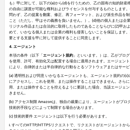
も）甲に対して、以下の(a)から(d)を行うための、乙の固有の知的
の自由に譲渡が可能な権利およびライセンスを付与するものとします。(
問わず、乙の提案を翻案、修正、再フォーマット、および派生作品を制
こと（ただし、甲はその義務を負いません。）。(d)他の個人または企
リジナル作品または合法的に取得したものであることならびに(Z)甲
めて、いかなる個人または企業の権利も侵害しないことを保証します。
要とする支援を甲に対して提供することに同意します。
4. エージェント
本項の条件（以下「
エージェント規約
」といいます。）は、乙がプログ
を使用、許可、有効化又は配置する場合に適用されます。エージェント
により、自律的または半自律的な行動をとるソフトウェアまたはサービ
(a) 透明性および同意 いかなるエージェントも、エージェント規約の
にアクセスし、これを使用、または操作することはできません。さらに、
用、または操作することを控えるように要請した場合、当該エージェン
きません。
(b) アクセス制限 Amazonは、独自の裁量により、エージェント
技術的手段などによって制限する場合があります。
(c) 技術的要件 エージェントは以下を行う必要があります。
i. すべてのHTTP/HTTPSリクエストで、リクエストがエージェ