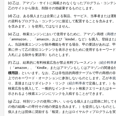
(c) 乙は、アマゾン・サイトに掲載されなくなったプログラム・コン
乙のサイトから除去、削除その他破棄するものとします。
(d) 乙は、ある個人または企業による製品、サービス、当事者または
の資料をプログラム・コンテンツに接近して配置することを含みます。
を含みます。）を使用してはなりません。
(e) 乙は、検索エンジンにおいて使用するために、アマゾン商標（
商標
「ammazon」、「amaozn」および「kindel」など）を購入
ん。当該検索エンジンが除外機能を有する場合、甲の要請があれば、甲
果に伴って乙の宣伝コンテンツを表示させるために使用するキーワード
入札による除外を要請等）ものとします。
(f) 乙は、結果的に有料検索広告が禁止有料プレースメント（
紹介料率
（「amazon」、「Kindle」またはアマゾンもしくはアマゾンの
標用語
」といいます。なお、乙は非包括的商標テーブルで甲の商標の非
上でのキーワード・オークションに参加しないものとします。乙が
本規
り、直接またはリダイレクト・リンク（
紹介料率表
で定義します。）を
検索広告を購入して、一般的なインターネット検索クエリーまたはキー
示されるよう検索エンジンにリンクを入稿することができます。
(g) 乙は、特別リンクの使用に伴い、いかなる個人または団体に対し
の他の組織への寄付その他の便益を含みます。）を提供しないものとし
個人または団体に奨励する「報奨」またはロイヤルティプログラムを実