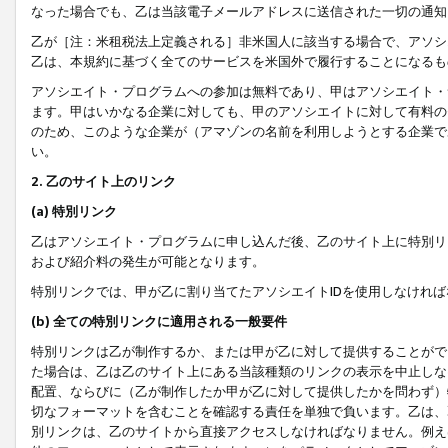
なった場合でも、乙は当該電子メールアドレスに送信された一切の通知
乙が［注：米租税法上定義される］非米国人に該当する場合で、アソシ
乙は、本規約に基づく全てのサービスを米国外で履行することになるも
アソシエイト・プログラムへの参加は無料であり、甲はアソシエイト・
ます。甲はいかなる企業に対しても、甲のアソシエイトに対して有料の
のため、このような企業が（アマゾンの名前を利用しようとする企業で
い。
2. 乙のサイト上のリンク
(a) 特別リンク
乙はアソシエイト・プログラムに申し込んだ後、乙のサイト上に特別リ
および紹介料の発生が可能となります。
特別リンクでは、甲が乙に割り当てたアソシエイトIDを使用しなけれ
(b) 全ての特別リンクに適用される一般要件
特別リンクは乙が制作するか、または甲が乙に対して提供することがで
た場合は、乙は乙のサイト上にある当該種類のリンクの表示を中止しな
配置、ならびに（乙が制作したか甲が乙に対して提供したかを問わず）
切なフォーマットを含むことを確認する責任を単独で負います。乙は、
別リンクは、乙のサイトから直接アクセスしなければなりません。例えば、