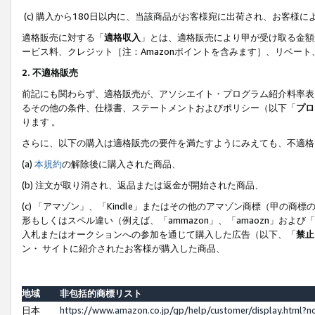
(c) 購入から180日以内に、当該商品がお客様宛に出荷され、お客
適格販売に対する「
適格収入
」とは、適格販売により甲が受け取る金額
ービス料、クレジット［注：Amazonポイントを含みます］、リベー
2. 不適格販売
前記にも関わらず、適格販売が、アソシエイト・プログラム紹介料率表
るその他の条件、仕様書、ステートメントおよびポリシー（以下「
プロ
ります 。
さらに、以下の購入は適格販売の要件を満たすようにみえても、不適格
(a)
本規約
の解除後に購入された商品、
(b) 注文が取り消され、返品または返金が開始された商品、
(c) 「アマゾン」、「Kindle」またはその他のアマゾン商標（甲
形もしくはスペル違い（例えば、「ammazon」、「amaozn」およ
入札またはオークションへの参加を通じて購入した広告（以下、「
禁止
ン・ サイトに紹介されたお客様が購入した商品、
地域
非包括的商標リスト
日本
https://www.amazon.co.jp/gp/help/customer/display.html