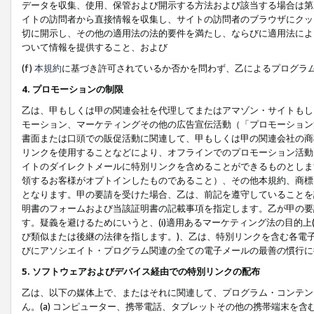
データを収集、使用、保管および開示する方法および該当する場合は第
イトの訪問者から直接情報を収集し、サイトの訪問者のブラウザにクッ
切に開示し、その他の適用法の法的要件を満たし、ならびに適用法によ
ついて情報を提供すること、および
(f)
本規約
に基づき許可されているか否かを問わず、乙によるプログラ
4. プロモーションの制限
乙は、甲もしくは甲の関連会社を代理してまたはアマゾン・サイトもし
モーション、マーケティングその他の広告宣伝活動（「プロモーション
書面または口頭での販促活動に関連して、甲もしくは甲の関連会社の商
リンクを使用することなどにより、オフラインでのプロモーション活動
イトのダイレクトメールに特別リンクを含めることができるものとしま
領するお客様がオプトインしたものであること）、その他本規約、商標
となります。甲の要請を受けた場合、乙は、前記を遵守していることを
明書のフォームおよび当該証明書の記載事項を指定します。乙が甲の要
す。疑義を避けるためにいうと、(i)適用あるマーケティング法の目的上(例
び類似または後継の法律を指します。)、乙は、特別リンクを含む各電子
びにアソシエイト・プログラム関連の全ての電子メールの最善の慣行に
5. ソフトウェアおよびデバイス経由での特別リンクの配布
乙は、以下の媒体上で、またはそれに関連して、プログラム・コンテン
ん。(a) コンピューター、携帯電話、タブレットその他の携帯端末を