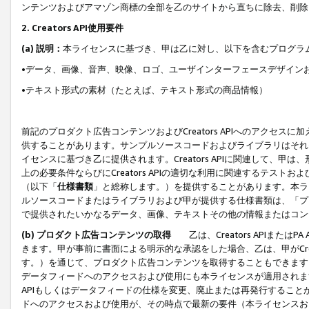
ンテンツおよびアマゾン商標の全部を乙のサイトから直ちに除去、削除
2. Creators API使用要件
(a) 説明：
本ライセンスに基づき、甲は乙に対し、以下を含むプログラ
•データ、画像、音声、映像、ロゴ、ユーザインターフェースデザイン
•テキスト形式の素材（たとえば、テキスト形式の商品情報）
前記のプロダクト広告コンテンツおよびCreators APIへのアクセスに
供することがあります。サンプルソースコードおよびライブラリはそれ
イセンスに基づき乙に提供されます。Creators APIに関連して
上の必要条件ならびにCreators APIの適切な利用に関連するテ
（以下「
仕様書類
」と総称します。）を提供することがあります。本ラ
ルソースコードまたはライブラリおよび甲が提供する仕様書類は、「プ
で提供されたいかなるデータ、画像、テキストその他の情報またはコン
(b) プロダクト広告コンテンツの取得
乙は、Creators APIま
きます。甲が事前に書面による明示的な承認をした場合、乙は、甲がCreator
す。）を通じて、プロダクト広告コンテンツを取得することもできます
データフィードへのアクセスおよび使用にも本ライセンスが適用されます。乙は
APIもしくはデータフィードの仕様を変更、廃止または再発行することがで
ドへのアクセスおよび使用が、その時点で最新の要件（本ライセンスお