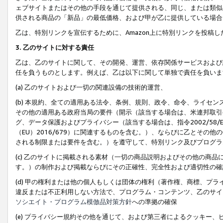
ェブサイトまたはその他の手段を通じて提供される、同じ、または類似
供される商品の「新品」の最低価格、および甲が乙に提供している場合
乙は、特別リンクを宣伝するために、Amazon上に特別リンクを投稿し
3. 乙のサイトに対する責任
乙は、乙のサイトに関して、その開発、運営、依存関係サービスおよび
任を負うものとします。例えば、乙は以下に関して単独で責任を負いま
(a) 乙のサイトおよび一切の関連設備の技術的運営、
(b) 本規約、全ての適用ある法令、条例、規則、政令、命令、ライセ
その他の適用ある政府当局の要件（開示（該当する場合は、米連邦取引
グ、データ保護およびプライバシー（該当する場合は、指令2002/58
（EU）2016/679）に関連するものを含む。）、ならびに乙とそ
される制限または要件を含む。）を遵守して、特別リンク及びプログラ
(c) 乙のサイトに掲載される素材（一切の商品説明およびその他の商
す。）の制作および掲載ならびにその正確性、完全性および適切性の確
(d) 甲の権利または他の個人もしくは団体の権利（著作権、商標、プ
違反または不正利用しない方法で、プログラム・コンテンツ、乙のサイ
ソシエイト・プログラム模倣品対策方針
への準拠の確保
(e) プライバシー規約その他を通じて、および第三者によるクッキー