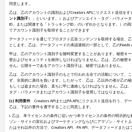
同意します。
乙は、乙のアカウントの識別およびCreators APIにリクエスト送
ント識別子
）」といいます。）およびアソシエイト・タグ・パラメータ（
ID」または関連する「トラッキングID」のいずれかとなります。）の両方
てアカウント識別子を取得することができます
データフィードを通じてプロダクト広告コンテンツを取得する場合、乙は、Cre
とします。乙は、データフィードの承認過程の一部として、乙のFeeds
甲は、乙のアカウント識別子を随時変更することがあります。秘密キー
密およびセキュリティを維持しなければなりません。乙は、乙の秘密キ
せん。公開キーであるアカウント識別子は、秘密ではありません。
乙は、乙のアカウント識別子のもとで行われる全ての活動について、こ
ず、全面的に責任を負います。したがって、乙は、乙以外の者が乙の秘
もしくは盗まれた場合、直ちに甲に連絡しなければなりません。乙は、
タグ・パラメータまたはアカウント識別子を使用してはなりません。
(c) 利用要件
Creators APIまたはPA APIにリクエスト送信を
乙は、下記の要件を遵守することに同意します。
i. 乙は、本ライセンスの条件に従いかつ本ライセンスの条件の明示的
ゾン・サイトの宣伝およびマーケティングならびにアマゾン・サイト上
たはそれ以外の方法で、Creators API、PA API、データフィー