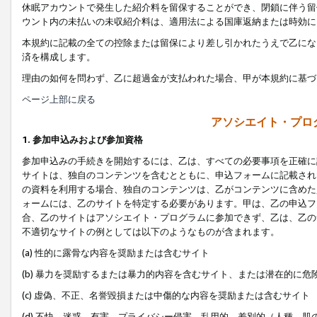
休眠アカウントで発生した紹介料を留保することができ、閉鎖に伴う留
ウント内の未払いの未収紹介料は、適用法による国庫返納または時効に
本規約に記載の全ての控除または留保により差し引かれたうえで乙にな
済を構成します。
理由の如何を問わず、乙に超過金が支払われた場合、甲が本規約に基づ
ページ上部に戻る
アソシエイト・プロ
1. 参加申込みおよび参加資格
参加申込みの手続きを開始するには、乙は、すべての必要事項を正確に
サイトは、独自のコンテンツを含むとともに、申込フォームに記載され
の資料を利用する場合、独自のコンテンツは、乙がコンテンツに含めた
ォームには、乙のサイトを特定する必要があります。甲は、乙の申込フ
合、乙のサイトはアソシエイト・プログラムに参加できず、乙は、乙の
不適切なサイトの例としては以下のようなものが含まれます。
(a) 性的に露骨な内容を奨励または含むサイト
(b) 暴力を奨励するまたは暴力的内容を含むサイト、または潜在的に
(c) 虚偽、不正、名誉毀損または中傷的な内容を奨励または含むサイト
(d) 不快、迷惑、有害、プライバシー侵害、乱用的、差別的（人種、