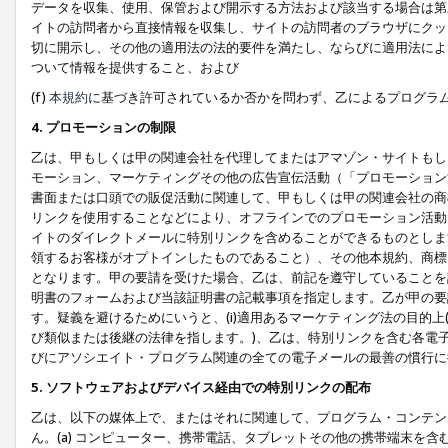
データを収集、使用、保管および開示する方法および該当する場合は第
イトの訪問者から直接情報を収集し、サイトの訪問者のブラウザにクッ
切に開示し、その他の適用法の法的要件を満たし、ならびに適用法によ
ついて情報を提供すること、および
(f)
本規約
に基づき許可されているか否かを問わず、乙によるプログラ
4. プロモーションの制限
乙は、甲もしくは甲の関連会社を代理してまたはアマゾン・サイトもし
モーション、マーケティングその他の広告宣伝活動（「プロモーション
書面または口頭での販促活動に関連して、甲もしくは甲の関連会社の商
リンクを使用することなどにより、オフラインでのプロモーション活動
イトのダイレクトメールに特別リンクを含めることができるものとしま
領するお客様がオプトインしたものであること）、その他本規約、商標
となります。甲の要請を受けた場合、乙は、前記を遵守していることを
明書のフォームおよび当該証明書の記載事項を指定します。乙が甲の要
す。疑義を避けるためにいうと、(i)適用あるマーケティング法の目的上(例
び類似または後継の法律を指します。)、乙は、特別リンクを含む各電子
びにアソシエイト・プログラム関連の全ての電子メールの最善の慣行に
5. ソフトウェアおよびデバイス経由での特別リンクの配布
乙は、以下の媒体上で、またはそれに関連して、プログラム・コンテン
ん。(a) コンピューター、携帯電話、タブレットその他の携帯端末を