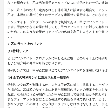
なった場合でも、乙は当該電子メールアドレスに送信された一切の通知
乙が［注：米租税法上定義される］非米国人に該当する場合で、アソシ
乙は、本規約に基づく全てのサービスを米国外で履行することになるも
アソシエイト・プログラムへの参加は無料であり、甲はアソシエイト・
ます。甲はいかなる企業に対しても、甲のアソシエイトに対して有料の
のため、このような企業が（アマゾンの名前を利用しようとする企業で
い。
2. 乙のサイト上のリンク
(a) 特別リンク
乙はアソシエイト・プログラムに申し込んだ後、乙のサイト上に特別リ
および紹介料の発生が可能となります。
特別リンクでは、甲が乙に割り当てたアソシエイトIDを使用しなけれ
(b) 全ての特別リンクに適用される一般要件
特別リンクは乙が制作するか、または甲が乙に対して提供することがで
た場合は、乙は乙のサイト上にある当該種類のリンクの表示を中止しな
配置、ならびに（乙が制作したか甲が乙に対して提供したかを問わず）
切なフォーマットを含むことを確認する責任を単独で負います。乙は、
別リンクは、乙のサイトから直接アクセスしなければなりません。例えば、