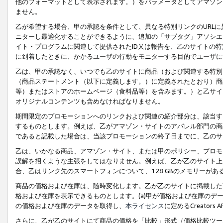
他のフォーマットとして表示されます。）をパラメータとしてアマゾン
ません。
乙が希望する場合、甲の承認を条件として、異なる特別リンクのURL
ニターし最適化することができるように、追加の「サブタグ」アソシエ
イト・プログラムに関連して提供されたID又は報告を、乙のサイトの
に到着したときに、かかるユーザの行動をモニターする目的でユーザに
乙は、甲の承認なく、いつでも乙のサイトに商品（および関連する特別
（商品ステートメント（以下に定義します。）に定義されたとおり）商
等）またはストアのホームページ（食料品等）を含みます。）と乙サイ
オリジナルコンテンツも含めなければなりません。
期間限定のプロモーションへのリンクおよび関連の紹介部分は、該当す
するものとします。例えば、乙がアマゾン・サイトのアパレル部門の商
であると記載した場合は、当該プロモーションの終了日までに、乙のサ
乙は、いかなる商品、アマゾン・サイト、または甲のポリシー、プロモ
誤解を招くような主張をしてはなりません。例えば、乙が乙のサイト上に
合、乙はリンク先のスマートフォンについて、128 GBのメモリーが
商品の価格および在庫は、随時変化します。乙が乙のサイトに掲載した
格および在庫を表示できるものとします。(a)甲が価格および在庫のデータを
の価格および在庫のデータを取得し、
本ライセンス
に定めるCreator
さらに、乙が乙のサイトにて商品の価格を「比較」形式（価格比較ツー