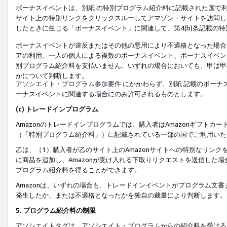
ボーナスイベントは、
別紙
の特別プログラム紹介料に記載された国で利
サイト上の特別リンクをクリックスルーしてアマゾン・サイトを訪問した
したときに生じる「ボーナスイベント」に関連して、第4(b)条記載の
ボーナスイベントが違反またはその他の悪用により不適格となった場合
アの利用、一人の個人による複数のボーナスイベント、ボーナスイベン
別プログラム紹介料を支払いません。いずれの場合においても、甲は甲
かについて判断します。
アソシエイト・プログラム参加要件
にかかわらず、
別紙
記載のボーナ
ーナスイベントに関連する場合にのみ許可されるものとします。
(c) トレードインプログラム
Amazonのトレードインプログラムでは、購入者はAmazonギフト
（「特別プログラム紹介料」）に記載されている一部の国でご利用いた
乙は、（1）購入者が乙のサイト上のAmazonサイトへの特別なリン
に商品を追加し、Amazonが受け入れる下取りリクエストを送信した場
プログラム紹介料を得ることができます。
Amazonは、いずれの場合も、トレードインイベントがプログラム文書
発生したか、または不適格となったかを独自の裁量により判断します。
5. プログラム紹介料の制限
アソシエイトタグは、アソシエイト・プログラムからの紹介料を受ける