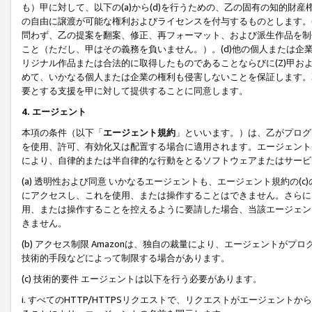
も）甲に対して、以下の(a)から(d)を行うための、乙の固有の知的
の自由に譲渡が可能な権利およびライセンスを付与するものとします。(
問わず、乙の提案を翻案、修正、再フォーマット、および派生作品を制
こと（ただし、甲はその義務を負いません。）。(d)他の個人または企
リジナル作品または合法的に取得したものであることならびに(Z)甲
めて、いかなる個人または企業の権利も侵害しないことを保証します。
要とする支援を甲に対して提供することに同意します。
4. エージェント
本項の条件（以下「
エージェント規約
」といいます。）は、乙がプログ
を使用、許可、有効化又は配置する場合に適用されます。エージェント
により、自律的または半自律的な行動をとるソフトウェアまたはサービ
(a) 透明性および同意 いかなるエージェントも、エージェント規約の
にアクセスし、これを使用、または操作することはできません。さらに、
用、または操作することを控えるように要請した場合、当該エージェン
きません。
(b) アクセス制限 Amazonは、独自の裁量により、エージェント
技術的手段などによって制限する場合があります。
(c) 技術的要件 エージェントは以下を行う必要があります。
i. すべてのHTTP/HTTPSリクエストで、リクエストがエージェ