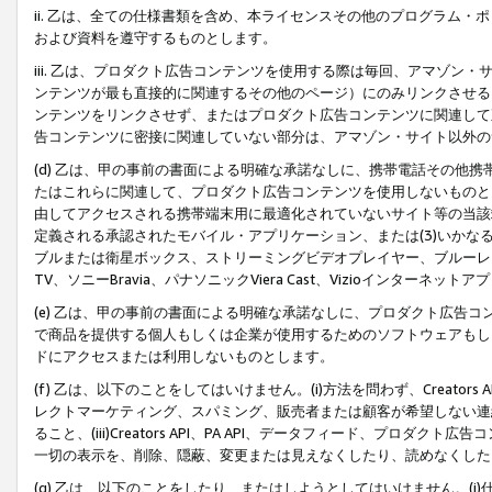
ii. 乙は、全ての仕様書類を含め、本ライセンスその他のプログラム
および資料を遵守するものとします。
iii. 乙は、プロダクト広告コンテンツを使用する際は毎回、アマゾ
ンテンツが最も直接的に関連するその他のページ）にのみリンクさせる
ンテンツをリンクさせず、またはプロダクト広告コンテンツに関連して
告コンテンツに密接に関連していない部分は、アマゾン・サイト以外の
(d) 乙は、甲の事前の書面による明確な承諾なしに、携帯電話その他
たはこれらに関連して、プロダクト広告コンテンツを使用しないものと
由してアクセスされる携帯端末用に最適化されていないサイト等の当該端
定義される承認されたモバイル・アプリケーション、または(3)いか
ブルまたは衛星ボックス、ストリーミングビデオプレイヤー、ブルーレイ
TV、ソニーBravia、パナソニックViera Cast、Vizioインター
(e) 乙は、甲の事前の書面による明確な承諾なしに、プロダクト広告
で商品を提供する個人もしくは企業が使用するためのソフトウェアもしくはその
ドにアクセスまたは利用しないものとします。
(f) 乙は、以下のことをしてはいけません。(i)方法を問わず、Creator
レクトマーケティング、スパミング、販売者または顧客が希望しない連
ること、(iii)Creators API、PA API、データフィード、プ
一切の表示を、削除、隠蔽、変更または見えなくしたり、読めなくした
(g) 乙は、以下のことをしたり、またはしようとしてはいけません。(