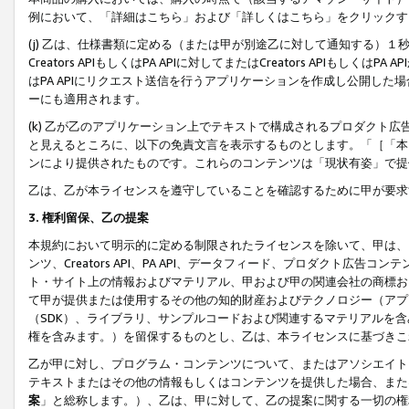
例において、「詳細はこちら」および「詳しくはこちら」をクリックす
(j) 乙は、仕様書類に定める（または甲が別途乙に対して通知する）
Creators APIもしくはPA APIに対してまたはCreators APIもしく
はPA APIにリクエスト送信を行うアプリケーションを作成し公開し
ーにも適用されます。
(k) 乙が乙のアプリケーション上でテキストで構成されるプロダクト
と見えるところに、以下の免責文言を表示するものとします。「［「本
ンにより提供されたものです。これらのコンテンツは「現状有姿」で提
乙は、乙が本ライセンスを遵守していることを確認するために甲が要求
3. 権利留保、乙の提案
本規約において明示的に定める制限されたライセンスを除いて、甲は、
ンツ、Creators API、PA API、データフィード、プロダクト
ト・サイト上の情報およびマテリアル、甲および甲の関連会社の商標お
て甲が提供または使用するその他の知的財産およびテクノロジー（アプ
（SDK）、ライブラリ、サンプルコードおよび関連するマテリアルを
権を含みます。）を留保するものとし、乙は、本ライセンスに基づきこ
乙が甲に対し、プログラム・コンテンツについて、またはアソシエイト
テキストまたはその他の情報もしくはコンテンツを提供した場合、また
案
」と総称します。）、乙は、甲に対して、乙の提案に関する一切の権