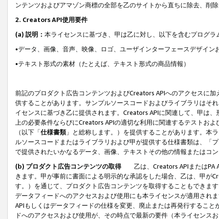
ンテンツおよびアマゾン商標の全部を乙のサイトから直ちに除去、削除
2. Creators API使用要件
(a) 説明：
本ライセンスに基づき、甲は乙に対し、以下を含むプログラ
•データ、画像、音声、映像、ロゴ、ユーザインターフェースデザイン
•テキスト形式の素材（たとえば、テキスト形式の商品情報）
前記のプロダクト広告コンテンツおよびCreators APIへのアクセスに
供することがあります。サンプルソースコードおよびライブラリはそれ
イセンスに基づき乙に提供されます。Creators APIに関連して
上の必要条件ならびにCreators APIの適切な利用に関連するテ
（以下「
仕様書類
」と総称します。）を提供することがあります。本ラ
ルソースコードまたはライブラリおよび甲が提供する仕様書類は、「プ
で提供されたいかなるデータ、画像、テキストその他の情報またはコン
(b) プロダクト広告コンテンツの取得
乙は、Creators APIま
きます。甲が事前に書面による明示的な承認をした場合、乙は、甲がCreator
す。）を通じて、プロダクト広告コンテンツを取得することもできます
データフィードへのアクセスおよび使用にも本ライセンスが適用されます。乙は
APIもしくはデータフィードの仕様を変更、廃止または再発行することがで
ドへのアクセスおよび使用が、その時点で最新の要件（本ライセンスお