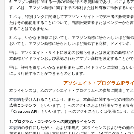
6. アマゾン商標に関する一切の権利が甲の専属財産であり、乙によ
す。乙は、アマゾン商標に関する甲の権利または所有権に抵触するいか
7. 乙は、特別リンクに関連してアマゾン・サイト上で第三者の販売
たはその他使用することについて、当該販売業者またはベンダーから書
することはできません。
8. 乙は、いかなる管轄においても、アマゾン商標に紛らわしいほど
おいても、アマゾン商標に紛らわしいほど類似する商標、ドメイン名、
甲は、アソシエイト・サイトに改定のお知らせまたは改定後の商標ガイ
本商標ガイドラインおよび承認されたアマゾン商標を改定することがで
甲は、許可を得ないいかなる使用または本ガイドラインに準拠しないい
により行使することができるものとします。
アソシエイト・プログラムIPラ
本ライセンスは、乙のアソシエイト・プログラムへの参加に関連して乙
本規約
を受け入れることにより、または、本商品に関する一定の種類の
広告コンテンツ
」といいます。）へのアクセスおよび利用ができる専有
「
Creators API
」といいます。）へのアクセスもしくは使用により、
1. プログラム・コンテンツへの限定的ライセンス
本規約
の条件にしたがい、および本規約（本ライセンスおよびその他の
加する目的に限り、甲は本規約により乙に対して、(a) プログラム・コ