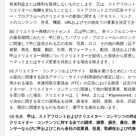
有者利益または権利を取得しないものとします。乙は、ストアフロントに
リエイターに報酬を支払うことなく、ストアフロント上での広告マテリア
ー・プログラムへのクリエイターの参加に関する（テキスト、リンク、
トのコンテンツ、外見、機能、URLおよびその他全ての要素を決定で
(b) クリエイター商標のライセンス 乙は甲に対し、本インフルエン
の最長期間にわたり、甲に対してパブリック・プロフィールへのリンク
に関連して甲に提供される乙の名前、写真、ロゴ、その他の商標（以下
複製、再生、翻案、翻訳、引用、再フォーマット、配信、送信および表
甲はクリエイター商標についてクリエイターが提供した形状から変更し
ーマットまたはサイズ変更を目的とする場合を除きます。）
(c) クリエイター・コンテンツおよびサイト 疑義を避けるためにい
ル提出に関連する該当アマゾン・サイトの利用規約の規定に従い、かつ、
用される場合、米連邦取引委員会（FTC）の広告における推奨・証言
イターが、クリエイター・コンテンツに関連して他の製造業者、配信業
を受け取った場合、クリエイターは、(「#Ad」または「#Sponsor
り決めに関する全ての適用ある法律、政省令、規則、規制、命令、許認
を、開示に関連するものを含めて、遵守する責任も負います。
(d) 免責
甲は、ストアフロントおよびクリエイター・コンテンツの作
クリエイター・コンテンツに対する全ての請求、損害、損失、責任、費
ンサーならびに甲およびこれら各社の従業員、役員、取締役および代表