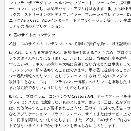
ン（ブラウザプラグイン、ヘルパーオブジェクト、ツールバー、拡張機
ーション）。ただし、承認モバイル・アプリは除きます。(b) あらゆ
ックス、ストリーミングビデオプレイヤー、ブルーレイプレイヤー、DVDプ
ニックViera Cast、Vizioインターネットアプリケーション等）。(
ェアその他のアプリケーション。
6. 乙のサイトのコンテンツ
乙は、乙のサイトのコンテンツについて単独で責任を負い、以下記載の
(a) 乙は、いかなる方法であれ、追加情報を加えることも含め、プロ
ンツの改ざんをしてはなりません。ただし、乙は、当初の比率を維持し
することや、テキストの意味を大幅に変更しない方法または事実として
コンテンツの一部を省略することはできます。甲が乙に提供することが
シー規約情報へのリンク）としてフォーマットされていないアマゾン・
設けることなく、乙は、「プライバシー情報」へのリンクを削除したり
または判読できないようにしないものとします。
(b) 乙は、プログラム・コンテンツやCreators API、データフ
ブライセンスまたは譲渡しないものとします。例えば、乙は、乙がプロ
はその他付与することが要求されるような、乙サイト以外での広告（サ
なるアプリケーション、プラットフォーム、サイトまたはサービス上で
り、使用を奨励しないものとします。 また、乙は、乙のサイトではな
トではないサイト上でかかるリンクを表示しないものとします。