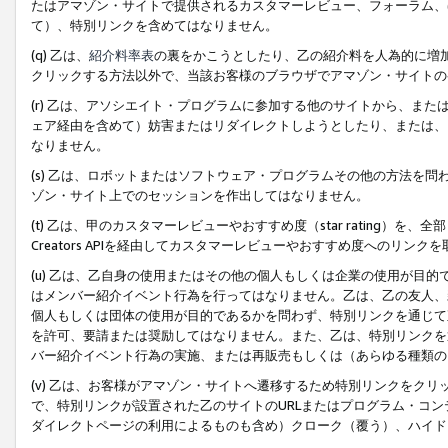
たはアマゾン・サイトで提供されるカスタマーレビュー、フォーラム、
て）、特別リンクを含めてはなりません。
(q) 乙は、
紹介料率表
の裏をかこうとしたり、乙の紹介料を人為的に増
クリックする方法以外で、当該お客様のブラウザでアマゾン・サイトの
(r) 乙は、アソシエイト・プログラムに参加する他のサイトから、ま
ェア経由を含めて）妨害またはリダイレクトしようとしたり、または、
なりません。
(s) 乙は、ロボットまたはソフトウェア・プログラムその他の方法を
ゾン・サイト上でのセッションを作出してはなりません。
(t) 乙は、甲のカスタマーレビューやおすすめ度（star rating
Creators APIを経由してカスタマーレビューやおすすめ度へのリンク
(u) 乙は、乙自身の使用またはその他の個人もしくは企業の使用が目
はメンバー紹介イベント行為を行ってはなりません。乙は、乙の友人、
個人もしくは団体の使用が目的であるかを問わず、特別リンクを通じて
を許可、要請または奨励してはなりません。また、乙は、特別リンクを
バー紹介イベント行為の実施、または再販売もしくは（あらゆる種類の
(v) 乙は、お客様がアマゾン・サイトへ遷移するため特別リンクをク
で、特別リンクが設置された乙のサイトのURLまたはプログラム・コ
ダイレクトページの利用によるものも含め）クローク（覆う）、ハイド