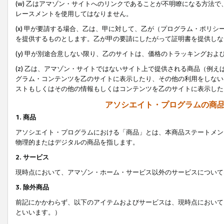
(w) 乙はアマゾン・サイトへのリンクであることが不明瞭になる方法
レースメントを使用してはなりません。
(x) 甲が要請する場合、乙は、甲に対して、乙が（プログラム・ポリ
を提供するものとします。乙が甲の要請にしたがって証明書を提供しな
(y) 甲が別途合意しない限り、乙のサイトは、価格のトラッキングお
(z) 乙は、アマゾン・サイトではないサイト上で提供される商品（例
グラム・コンテンツを乙のサイトに表示したり、その他の利用をしない
ストもしくはその他の情報もしくはコンテンツを乙のサイトに表示した
アソシエイト・プログラムの商
1. 商品
アソシエイト・プログラムにおける「商品」とは、本商品ステートメン
物理的またはデジタルの商品を指します。
2. サービス
現時点において、アマゾン・ホーム・サービス以外のサービスについて
3. 除外商品
前記にかかわらず、以下のアイテムおよびサービスは、現時点において
といいます。）