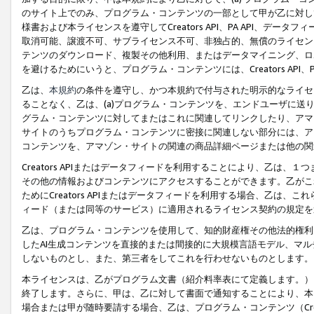
のサイト上でのみ、プログラム・コンテンツの一部として甲が乙に対し
様書および本ライセンスを遵守してCreators API、PA API、
取消可能、譲渡不可、サブライセンス不可、非独占的、無償のライセン
テンツのダウンロード、複製その他利用、またはデータマイニング、ロ
を避けるためにいうと、プログラム・コンテンツには、Creators AP
乙は、
本規約
の条件を遵守し、かつ本規約で付与された明示的なライセ
ることなく、乙は、(a)プログラム・コンテンツを、エンドユーザに
グラム・コンテンツに対してまたはこれに関連してリンクしたり、アマ
サイトのうちプログラム・コンテンツに密接に関連しない部分には、ア
コンテンツを、アマゾン・サイトの関連の商品詳細ページまたは他の関
Creators APIまたはデータフィードを利用することにより、乙は、
その他の情報およびコンテンツにアクセスすることができます。乙がこ
ためにCreators APIまたはデータフィードを利用する場合、乙は、こ
ィード（または同等のサービス）に適用されるライセンス契約の規定を
乙は、プログラム・コンテンツを使用して、知的財産権その他法的権利
したAI生成コンテンツを直接的または間接的に大規模言語モデル、マ
しないものとし、また、第三者をしてこれを行わせないものとします。
本ライセンスは、乙がプログラム文書（紹介料率表にて定義します。）
終了します。さらに、甲は、乙に対して書面で通知することにより、本
場合または甲が随時要請する場合、乙は、プログラム・コンテンツ（Cre