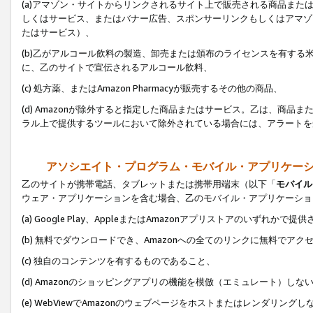
(a)アマゾン・サイトからリンクされるサイト上で販売される商品またはサ
しくはサービス、またはバナー広告、スポンサーリンクもしくはアマゾ
たはサービス）、
(b)乙がアルコール飲料の製造、卸売または頒布のライセンスを有す
に、乙のサイトで宣伝されるアルコール飲料、
(c) 処方薬、またはAmazon Pharmacyが販売するその他の商品、
(d) Amazonが除外すると指定した商品またはサービス。乙は、商品また
ラル上で提供するツールにおいて除外されている場合には、アラートを
アソシエイト・プログラム・モバイル・アプリケー
乙のサイトが携帯電話、タブレットまたは携帯用端末（以下「
モバイル
ウェア・アプリケーションを含む場合、乙のモバイル・アプリケーショ
(a) Google Play、AppleまたはAmazonアプリストアのいずれかで
(b) 無料でダウンロードでき、Amazonへの全てのリンクに無料でアク
(c) 独自のコンテンツを有するものであること、
(d) Amazonのショッピングアプリの機能を模倣（エミュレート）しな
(e) WebViewでAmazonのウェブページをホストまたはレンダリング