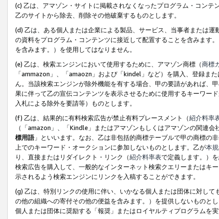
(c) 乙は、アマゾン・サイトに掲載されなくなったプログラム・コン
乙のサイトから除去、削除その他破棄するものとします。
(d) 乙は、ある個人または企業による製品、サービス、当事者または
の資料をプログラム・コンテンツに接近して配置することを含みます。
を含みます。）を使用してはなりません。
(e) 乙は、検索エンジンにおいて使用するために、アマゾン商標（
商標
「ammazon」、「amaozn」および「kindel」など）を購入
ん。当該検索エンジンが除外機能を有する場合、甲の要請があれば、甲
果に伴って乙の宣伝コンテンツを表示させるために使用するキーワード
入札による除外を要請等）ものとします。
(f) 乙は、結果的に有料検索広告が禁止有料プレースメント（
紹介料率
（「amazon」、「Kindle」またはアマゾンもしくはアマゾンの
標用語
」といいます。なお、乙は非包括的商標テーブルで甲の商標の非
上でのキーワード・オークションに参加しないものとします。乙が
本規
り、直接またはリダイレクト・リンク（
紹介料率表
で定義します。）を
検索広告を購入して、一般的なインターネット検索クエリーまたはキー
示されるよう検索エンジンにリンクを入稿することができます。
(g) 乙は、特別リンクの使用に伴い、いかなる個人または団体に対し
の他の組織への寄付その他の便益を含みます。）を提供しないものとし
個人または団体に奨励する「報奨」またはロイヤルティプログラムを実