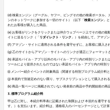
(d) 検索エンジン（グーグル、ヤフー、ビングその他の検索ポータル
ンのネットワークに参加する一切のサイト）（以下「
検索エンジン
」と
れたお客様が購入した商品、
(e) お客様がリンクをクリックまたは仲介ウェブページ上でその他の
イトに送るリンク（「
リダイレクト・リンク
」）を経由して、アマゾン
(f) アマゾン・サイトに適用される条件を遵守せずに、お客様に購入さ
(g) 乙のサイトからアマゾン・サイトへのリンクが適正にフォーマッ
(h) 承認モバイル・アプリ以外のモバイル・アプリ内の特別リンクまたはC
ツールにより提供されたものではない承認モバイル・アプリ内の特別リ
(i) メンバー紹介イベントの対象商品（関連する特別プログラム紹介料と
(j) 本規約で別途定めのない限り、サブスクリプションとして購入され
(k) 商品一覧ページに掲載されていない発表前の商品や予約開始前の商
3. 標準プログラム紹介料
甲は乙に対し、本紹介料率表に記載された制限および
本規約
を遵守す
す。）を支払います。紹介料は、適格収入のパーセンテージとして計算