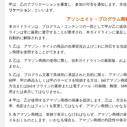
甲は、乙のアプリケーションを審査し、参加の可否を通知します。
本規
リケーション
」といいます。
アソシエイト・プログラム商
本ガイドラインは、プログラム・コンテンツの一部として甲が乙に提供
ラインは常に厳密に遵守することが要求され、本ガイドラインに違反し
自動的に解除されます。
1. 乙は、アマゾン・サイトの商品の在庫状況およびこれに対応する
ン商標を使用することができます。
2. 乙は、アマゾン商標の使用に際し、(i)本ガイドラインの最新版、およ
ません。
3. 乙は、プログラム文書で具体的に承認された目的に限り、アマゾン
(ii)甲、甲の商品もしくは甲のサービスを毀損する方法、(iii)アマ
方法または(iv)オフラインの素材または電子メール（印刷物、郵便、S
用または表示してはなりません。
4. 甲は、乙が使用するアマゾン商標の画像を提供します。乙は、方
率、色彩またはフォントを変更してはならず、アマゾン商標にいかなる
5. 各アマゾン商標は、単独で表示しなければならず、アマゾン商標
スをおくものとします。いかなる場合も、アマゾン商標の判読性や表示