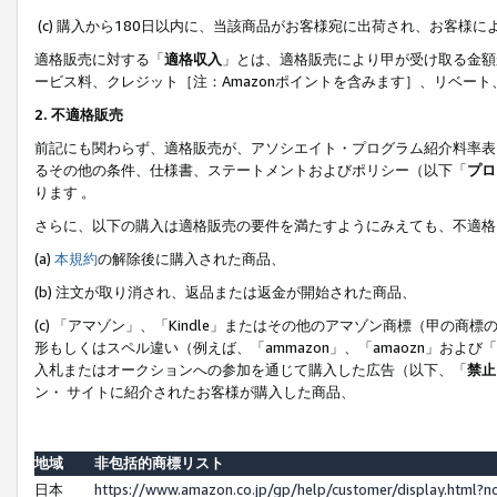
(c) 購入から180日以内に、当該商品がお客様宛に出荷され、お客
適格販売に対する「
適格収入
」とは、適格販売により甲が受け取る金額
ービス料、クレジット［注：Amazonポイントを含みます］、リベー
2. 不適格販売
前記にも関わらず、適格販売が、アソシエイト・プログラム紹介料率表
るその他の条件、仕様書、ステートメントおよびポリシー（以下「
プロ
ります 。
さらに、以下の購入は適格販売の要件を満たすようにみえても、不適格
(a)
本規約
の解除後に購入された商品、
(b) 注文が取り消され、返品または返金が開始された商品、
(c) 「アマゾン」、「Kindle」またはその他のアマゾン商標（甲
形もしくはスペル違い（例えば、「ammazon」、「amaozn」およ
入札またはオークションへの参加を通じて購入した広告（以下、「
禁止
ン・ サイトに紹介されたお客様が購入した商品、
地域
非包括的商標リスト
日本
https://www.amazon.co.jp/gp/help/customer/display.html