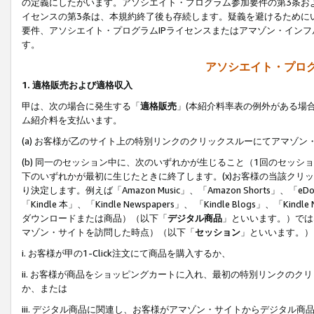
の定義にしたがいます。アソシエイト・プログラム参加要件の第3条お
イセンスの第3条は、本規約終了後も存続します。疑義を避けるためにい
要件、アソシエイト・プログラムIPライセンスまたはアマゾン・イン
す。
アソシエイト・プログ
1. 適格販売および適格収入
甲は、次の場合に発生する「
適格販売
」(本紹介料率表の例外がある場
ム紹介料を支払います。
(a) お客様が乙のサイト上の特別リンクのクリックスルーにてアマゾン
(b) 同一のセッション中に、次のいずれかが生じること（1回のセッ
下のいずれかが最初に生じたときに終了します。(x)お客様の当該クリッ
り決定します。例えば「Amazon Music」、「Amazon Shorts」、「eDo
「Kindle 本」、「Kindle Newspapers」、 「Kindle Blogs」、「
ダウンロードまたは商品）（以下「
デジタル商品
」といいます。）では
マゾン・サイトを訪問した時点）（以下「
セッション
」といいます。）
i. お客様が甲の1-Click注文にて商品を購入するか、
ii. お客様が商品をショッピングカートに入れ、最初の特別リンクの
か、または
iii. デジタル商品に関連し、お客様がアマゾン・サイトからデジタ