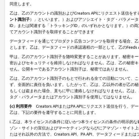
同意します。
乙は、乙のアカウントの識別およびCreators APIにリクエスト送
ント識別子
）」といいます。）およびアソシエイト・タグ・パラメータ（
ID」または関連する「トラッキングID」のいずれかとなります。）の両方
てアカウント識別子を取得することができます
データフィードを通じてプロダクト広告コンテンツを取得する場合、乙は、Cre
とします。乙は、データフィードの承認過程の一部として、乙のFeeds
甲は、乙のアカウント識別子を随時変更することがあります。秘密キー
密およびセキュリティを維持しなければなりません。乙は、乙の秘密キ
せん。公開キーであるアカウント識別子は、秘密ではありません。
乙は、乙のアカウント識別子のもとで行われる全ての活動について、こ
ず、全面的に責任を負います。したがって、乙は、乙以外の者が乙の秘
もしくは盗まれた場合、直ちに甲に連絡しなければなりません。乙は、
タグ・パラメータまたはアカウント識別子を使用してはなりません。
(c) 利用要件
Creators APIまたはPA APIにリクエスト送信を
乙は、下記の要件を遵守することに同意します。
i. 乙は、本ライセンスの条件に従いかつ本ライセンスの条件の明示的
ゾン・サイトの宣伝およびマーケティングならびにアマゾン・サイト上
たはそれ以外の方法で、Creators API、PA API、データフィー