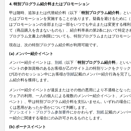
4. 特別プログラム紹介料またはプロモーション
甲は随時、追加または代替紹介料（以下「
特別プログラム紹介料
」とい
たはプロモーションを実施することがあります。疑義を避けるために（
はプロモーションの全部または一部をいつでも中止または変更する権利
て（商品購入を含まないものも）、紹介料率表の第2条において特定さ
プログラム文書上の制限についても、特別プログラムまたはプロモーシ
現在は、次の特別プログラム紹介料が利用可能です。
(a) メンバー紹介イベント
メンバー紹介イベントは、
別紙
（以下「
特別プログラム紹介料
」といい
ベントの参加資格のあるお客様が乙のサイト上の特別リンクをクリック
び(2)そのセッション中にお客様が
別紙
記載のメンバー紹介行為を完了
ム紹介料を獲得します。
メンバー紹介イベントが違反またはその他の悪用により不適格となった
ウェアの利用、一人の個人による複数のメンバー紹介イベント、メンバ
ベント）、甲は特別プログラム紹介料を支払いません。いずれの場合に
くは悪用があったか否かについて判断します。
アソシエイト・プログラム参加要件
にかかわらず、
別紙
記載のメンバー
ー紹介に関連する場合にのみ許可されるものとします。
(b) ボーナスイベント