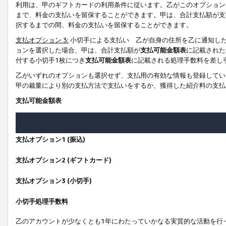
利用は、甲のギフトカードの利用条件に従います。乙がこのオプション
まで、料金の支払いを留保することができます。甲は、合計支払額が支
択するまでの間、料金の支払いを留保することができます。
支払オプション 3:
小切手による支払い 乙が自身の住所を乙に通知し
ョンを選択した場合、甲は、合計支払額が
支払可能金額表
に記載された
付する小切手1枚につき
支払可能金額表
に記載される処理手数料を差し
乙がいずれのオプションも選択せず、支払用の有効な情報も登録してい
甲の裁量により別の支払方法で支払いをするか、獲得した紹介料の支払
支払可能金額表
支払オプション1 (振込)
支払オプション2 (ギフトカード)
支払オプション3 (小切手)
小切手処理手数料
乙のアカウントが少なくとも1年にわたっていかなる実質的な活動を行