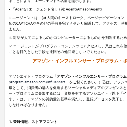
ることにより、エージェントの名前を開示します。
• 「Agent/ [エージェント名]」(例: Agent/AmazonAgent)
ii. エージェントは、(a) 人間のキーストローク、ページナビゲーシ
めのCAPTCHAやその他の手段を完了させたり回避して、アクセス、
ません。
iii. 対話が人間によるものかコンピューターによるものかを判断する
iv. エージェントがプログラム・コンテンツにアクセスし、又はこれ
ことを目的とした手段を迂回その他回避しないでください。
アマゾン・インフルエンサー・プログラム・
アソシエイト・プログラム「
アマゾン・インフルエンサー・プログラム
program.amazon.com/influencers
をご覧ください。）乙は、アソシエ
環として、消費者の購入を促進するソーシャルメディアのプレゼンスと
ー・プログラムに参加するには、資格を有するアソシエイト（以下「
イ
す。）は、アマゾンの質的量的基準を満たし、登録プロセスを完了し、
しなければなりません。
1.
登録情報、ストアフロント