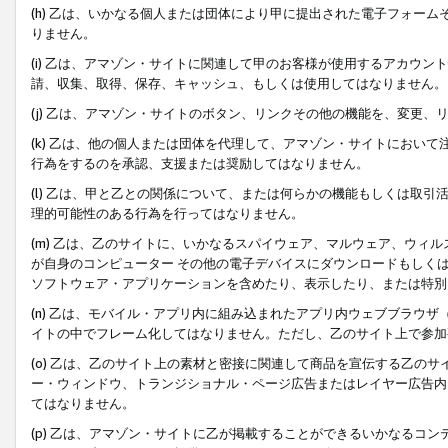
(h) 乙は、いかなる個人または団体により甲に提出された電子フォー
りません。
(i) 乙は、アマゾン・サイトに関連して甲のお客様が使用するアカウ
請、収集、取得、保存、キャッシュ、もしくは使用してはなりません。
(j) 乙は、アマゾン・サイトのボタン、リンクその他の機能を、変更
(k) 乙は、他の個人または団体を代理して、アマゾン・サイトにおい
行為をするのを承認、支援または奨励してはなりません。
(l) 乙は、甲と乙との関係について、または何らかの機能もしくは取
理的可能性のある行為を行ってはなりません。
(m) 乙は、乙のサイトに、いかなるスパイウェア、マルウェア、ウィ
が自身のコンピューター その他の電子デバイスにダウンロードもしく
ソフトウェア・アプリケーションを含めたり、表示したり、または特別
(n) 乙は、モバイル・アプリ内に組み込まれたアプリ内ウェブブラウザ
イトの中でフレーム化してはなりません。ただし、乙のサイト上で参加
(o) 乙は、乙のサイト上の素材と密接に関連して商品を宣伝する乙の
ー・ウィンドウ、トランジショナル・ページ広告またはレイヤー広告内
てはなりません。
(p) 乙は、アマゾン・サイトに乙が掲載することができるいかなるコ