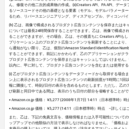
ん、修復その他二次的成果物の作成。(ii)Creators API、PA 
るソースコードその他の基礎となる要素（モデル、モデルパラメーター
るため、リバースエンジニアリング、ディスアセンブル、ディコンパイ
(h) 乙は、画像で構成されるプロダクト広告コンテンツを保存または
については最長24時間保存することができます。乙は、画像で構成さ
ることができますが、その場合、乙は、その後直ちに Creators AP
プリケーション上のプロダクト広告コンテンツを刷新することにより、
ら通知がない限り、乙は、個別のAmazon Standard Identification Nu
することができます。前記にかかわらず、乙のアプリケーションがクラ
プロダクト広告コンテンツを保存またはキャッシュしてはいけません。
以内に、甲に対して、プロダクト広告コンテンツを含むまたは使用する
(i) 乙がプロダクト広告コンテンツをデータフィードから取得する場合または
ン上に表示されるプロダクト広告コンテンツの刷新頻度が1時間に1回
報に隣接して、時刻/日付の表示を含めるものとします。ただし、乙の
び刷新と同日中である間は、表示のうち日付の部分を省略することがで
• Amazon.co.jp 価格： ¥3,277 (2008年1月7日 14:11（日本標準
• Amazon.co.jp 価格： ¥3,277 (14:11（日本標準時）時点 −詳しくは
また、乙は、下記の免責文言を、価格情報または入手可能性についての
ップアップその他類似の方法で表示しなければなりません。「価格およ
本商品の購入においては、購入の時点で（該当するアマゾン・サイト）