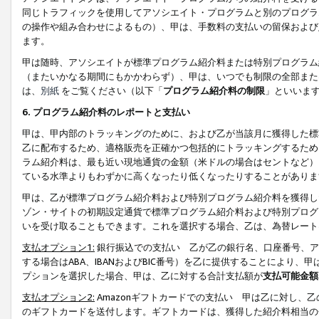
同じトラフィックを使用してアソシエイト・プログラムと別のプログラ
の操作や組み合わせによるもの）、甲は、手数料の支払いの留保および
ます。
甲は随時、アソシエイトが標準プログラム紹介料または特別プログラム
（またいかなる期間にもかかわらず）、甲は、いつでも制限の全部また
は、
別紙
をご覧ください（以下「
プログラム紹介料の制限
」といいま
6. プログラム紹介料のレポートと支払い
甲は、甲内部のトラッキングのために、および乙が当該月に獲得した標
乙に配布するため、適格販売を正確かつ包括的にトラッキングするため
ラム紹介料は、最も近い現地通貨の金額（米ドルの場合はセントなど）
ている水準よりもわずかに高くなったり低くなったりすることがありま
甲は、乙が標準プログラム紹介料および特別プログラム紹介料を獲得し
ゾン・サイトの初期設定通貨で標準プログラム紹介料および特別プログ
いを受け取ることもできます。これを選択する場合、乙は、為替レート
支払オプション1:
銀行振込での支払い 乙が乙の銀行名、口座番号、ア
する場合はABA、IBANおよびBIC番号）を乙に提供することにより
プションを選択した場合、甲は、乙に対する合計支払額が
支払可能金額
支払オプション2:
Amazonギフトカードでの支払い 甲は乙に対し、
のギフトカードを送付します。ギフトカードは、獲得した紹介料相当の