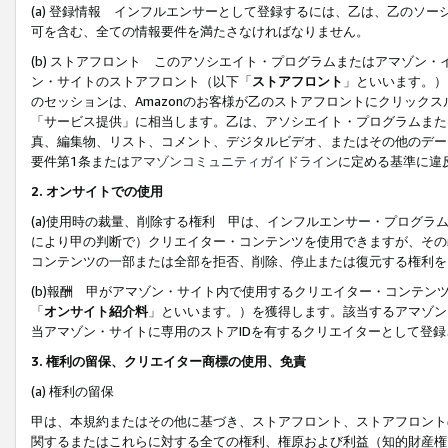
(a) 登録情報 インフルエンサーとして登録するには、乙は、乙のソ
可を含む、全ての情報要件を満たさなければなりません。
(b) ストアフロント このアソシエイト・プログラムまたはアマゾン
ン・サイトのストアフロント（以下「
ストアフロント
」といいます。）
のセッションは、Amazonのお客様が乙のストアフロントにクリック
「サービス提供」に相当します。乙は、アソシエイト・プログラムまた
真、編集物、リスト、コメント、デジタルビデオ、またはその他のデー
要件第1条または
アマゾンコミュニティガイドライン
に定める基準に違
2.
オンサイトでの使用
(a)使用時の裁量、削除する権利 甲は、インフルエンサー・プログラ
により甲の判断で）クリエイター・コンテンツを使用できますが、その
コンテンツの一部または全部を拒否、削除、停止または復元する権利を
(b)報酬 甲がアマゾン・サイト内で使用するクリエイター・コンテン
「
オンサイト紹介料
」といいます。）を獲得します。該当するアマゾン
当アマゾン・サイトに専用のストアIDを有するクリエイターとして登
3.
権利の留保、クリエイター商標の使用、免責
(a) 権利の留保
甲は、本規約またはその他に基づき、ストアフロント、ストアフロント
関するまたはこれらに対する全ての権利、権原および利益（知的財産権