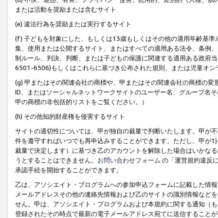
または活動を奨励または含むサイト
(e) 違法行為を奨励または実行するサイト
(f) 子どもを対象にした、もしくは13歳もしくはその他の適用年齢
集、使用または公開するサイト、またはすべての適用ある法令、条例、
制ルール、判決、判断、または子どもの保護に関連する適用ある政府当局の要
6501-6506)もしくはこれらに基づき公布された規則、または児童オ
(g) 甲またはその関連会社の商標や、甲またはその関連会社の商標の
ID、またはソーシャルネットワークサイトのユーザー名、グループ名
甲の商標の非包括的リストをご覧ください。）
(h) その他知的財産権を侵害するサイト
サイトの適切性については、甲が独自の裁量で判断いたします。甲が不
件を遵守すればいつでも再申込みすることができます。ただし、甲が1)
裁量で決定します）に基づき乙のアカウントを解除した場合はいかなる
うとすることはできません。
お問い合わせフォーム
の「運営規約違反に
承認手続を開始することができます。
乙は、アソシエイト・プログラムへの参加申込フォームに記載した情報
メールアドレスその他の連絡先情報および乙のサイトの識別情報などを
せん。甲は、アソシエイト・プログラムおよび本規約に関する通知（も
登録されたその時点で最新の電子メールアドレス宛てに送信することが