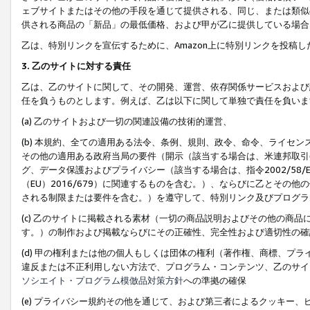
ェブサイトまたはその他の手段を通じて提供される、同じ、または類似
供される商品の「新品」の最低価格、および甲が乙に提供している場合
乙は、特別リンクを宣伝するために、Amazon上に特別リンクを投稿し
3. 乙のサイトに対する責任
乙は、乙のサイトに関して、その開発、運営、依存関係サービスおよび
任を負うものとします。例えば、乙は以下に関して単独で責任を負いま
(a) 乙のサイトおよび一切の関連設備の技術的運営、
(b) 本規約、全ての適用ある法令、条例、規則、政令、命令、ライセ
その他の適用ある政府当局の要件（開示（該当する場合は、米連邦取引
グ、データ保護およびプライバシー（該当する場合は、指令2002/58
（EU）2016/679）に関連するものを含む。）、ならびに乙とそ
される制限または要件を含む。）を遵守して、特別リンク及びプログラ
(c) 乙のサイトに掲載される素材（一切の商品説明およびその他の商
す。）の制作および掲載ならびにその正確性、完全性および適切性の確
(d) 甲の権利または他の個人もしくは団体の権利（著作権、商標、プ
違反または不正利用しない方法で、プログラム・コンテンツ、乙のサイ
ソシエイト・プログラム模倣品対策方針
への準拠の確保
(e) プライバシー規約その他を通じて、および第三者によるクッキー