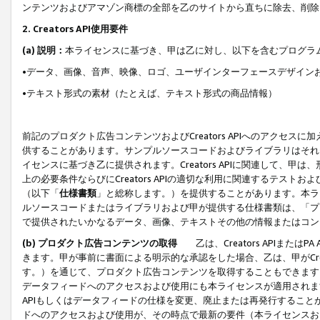
ンテンツおよびアマゾン商標の全部を乙のサイトから直ちに除去、削除
2. Creators API使用要件
(a) 説明：
本ライセンスに基づき、甲は乙に対し、以下を含むプログラ
•データ、画像、音声、映像、ロゴ、ユーザインターフェースデザイン
•テキスト形式の素材（たとえば、テキスト形式の商品情報）
前記のプロダクト広告コンテンツおよびCreators APIへのアクセスに
供することがあります。サンプルソースコードおよびライブラリはそれ
イセンスに基づき乙に提供されます。Creators APIに関連して
上の必要条件ならびにCreators APIの適切な利用に関連するテ
（以下「
仕様書類
」と総称します。）を提供することがあります。本ラ
ルソースコードまたはライブラリおよび甲が提供する仕様書類は、「プ
で提供されたいかなるデータ、画像、テキストその他の情報またはコン
(b) プロダクト広告コンテンツの取得
乙は、Creators APIま
きます。甲が事前に書面による明示的な承認をした場合、乙は、甲がCreator
す。）を通じて、プロダクト広告コンテンツを取得することもできます
データフィードへのアクセスおよび使用にも本ライセンスが適用されます。乙は
APIもしくはデータフィードの仕様を変更、廃止または再発行することがで
ドへのアクセスおよび使用が、その時点で最新の要件（本ライセンスお