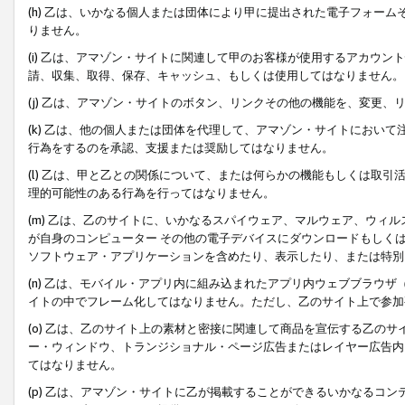
(h) 乙は、いかなる個人または団体により甲に提出された電子フォー
りません。
(i) 乙は、アマゾン・サイトに関連して甲のお客様が使用するアカウ
請、収集、取得、保存、キャッシュ、もしくは使用してはなりません。
(j) 乙は、アマゾン・サイトのボタン、リンクその他の機能を、変更
(k) 乙は、他の個人または団体を代理して、アマゾン・サイトにおい
行為をするのを承認、支援または奨励してはなりません。
(l) 乙は、甲と乙との関係について、または何らかの機能もしくは取
理的可能性のある行為を行ってはなりません。
(m) 乙は、乙のサイトに、いかなるスパイウェア、マルウェア、ウィ
が自身のコンピューター その他の電子デバイスにダウンロードもしく
ソフトウェア・アプリケーションを含めたり、表示したり、または特別
(n) 乙は、モバイル・アプリ内に組み込まれたアプリ内ウェブブラウザ
イトの中でフレーム化してはなりません。ただし、乙のサイト上で参加
(o) 乙は、乙のサイト上の素材と密接に関連して商品を宣伝する乙の
ー・ウィンドウ、トランジショナル・ページ広告またはレイヤー広告内
てはなりません。
(p) 乙は、アマゾン・サイトに乙が掲載することができるいかなるコ