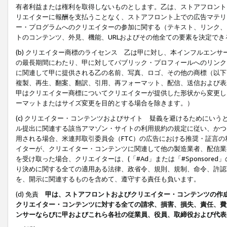
有者利益または権利を取得しないものとします。乙は、ストアフロントに
リエイターに報酬を支払うことなく、ストアフロント上での広告マテリア
ー・プログラムへのクリエイターの参加に関する（テキスト、リンク、
トのコンテンツ、外見、機能、URLおよびその他全ての要素を決定で
(b) クリエイター商標のライセンス 乙は甲に対し、本インフルエン
の最長期間にわたり、甲に対してパブリック・プロフィールへのリンク
に関連して甲に提供される乙の名前、写真、ロゴ、その他の商標（以下
複製、再生、翻案、翻訳、引用、再フォーマット、配信、送信および表
甲はクリエイター商標についてクリエイターが提供した形状から変更し
ーマットまたはサイズ変更を目的とする場合を除きます。）
(c) クリエイター・コンテンツおよびサイト 疑義を避けるためにい
ル提出に関連する該当アマゾン・サイトの利用規約の規定に従い、かつ、
用される場合、米連邦取引委員会（FTC）の広告における推奨・証言
イターが、クリエイター・コンテンツに関連して他の製造業者、配信業
を受け取った場合、クリエイターは、(「#Ad」または「#Sponsor
り決めに関する全ての適用ある法律、政省令、規則、規制、命令、許認
を、開示に関連するものを含めて、遵守する責任も負います。
(d) 免責
甲は、ストアフロントおよびクリエイター・コンテンツの作
クリエイター・コンテンツに対する全ての請求、損害、損失、責任、費
ンサーならびに甲およびこれら各社の従業員、役員、取締役および代表