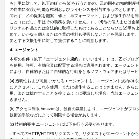
も）甲に対して、以下の(a)から(d)を行うための、乙の固有の知的
の自由に譲渡が可能な権利およびライセンスを付与するものとします。(
問わず、乙の提案を翻案、修正、再フォーマット、および派生作品を制
こと（ただし、甲はその義務を負いません。）。(d)他の個人または企
リジナル作品または合法的に取得したものであることならびに(Z)甲
めて、いかなる個人または企業の権利も侵害しないことを保証します。
要とする支援を甲に対して提供することに同意します。
4. エージェント
本項の条件（以下「
エージェント規約
」といいます。）は、乙がプログ
を使用、許可、有効化又は配置する場合に適用されます。エージェント
により、自律的または半自律的な行動をとるソフトウェアまたはサービ
(a) 透明性および同意 いかなるエージェントも、エージェント規約の
にアクセスし、これを使用、または操作することはできません。さらに、
用、または操作することを控えるように要請した場合、当該エージェン
きません。
(b) アクセス制限 Amazonは、独自の裁量により、エージェント
技術的手段などによって制限する場合があります。
(c) 技術的要件 エージェントは以下を行う必要があります。
i. すべてのHTTP/HTTPSリクエストで、リクエストがエージェ