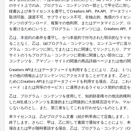
のサイト上でのみ、プログラム・コンテンツの一部として甲が乙に対し
様書および本ライセンスを遵守してCreators API、PA API、
取消可能、譲渡不可、サブライセンス不可、非独占的、無償のライセン
テンツのダウンロード、複製その他利用、またはデータマイニング、ロ
を避けるためにいうと、プログラム・コンテンツには、Creators AP
乙は、
本規約
の条件を遵守し、かつ本規約で付与された明示的なライセ
ることなく、乙は、(a)プログラム・コンテンツを、エンドユーザに
グラム・コンテンツに対してまたはこれに関連してリンクしたり、アマ
サイトのうちプログラム・コンテンツに密接に関連しない部分には、ア
コンテンツを、アマゾン・サイトの関連の商品詳細ページまたは他の関
Creators APIまたはデータフィードを利用することにより、乙は、
その他の情報およびコンテンツにアクセスすることができます。乙がこ
ためにCreators APIまたはデータフィードを利用する場合、乙は、こ
ィード（または同等のサービス）に適用されるライセンス契約の規定を
乙は、プログラム・コンテンツを使用して、知的財産権その他法的権利
したAI生成コンテンツを直接的または間接的に大規模言語モデル、マ
しないものとし、また、第三者をしてこれを行わせないものとします。
本ライセンスは、乙がプログラム文書（紹介料率表にて定義します。）
終了します。さらに、甲は、乙に対して書面で通知することにより、本
場合または甲が随時要請する場合、乙は、プログラム・コンテンツ（Cre