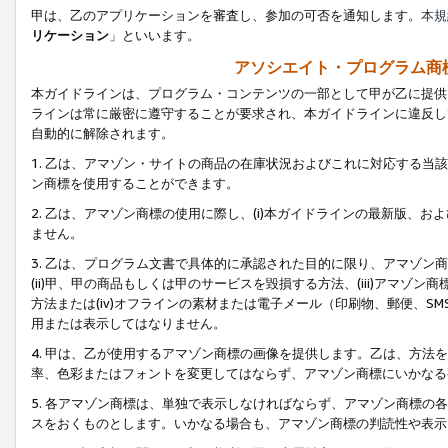
甲は、乙のアプリケーションを審査し、参加の可否を通知します。
本規
リケーション
」といいます。
アソシエイト・プログラム商
本ガイドラインは、プログラム・コンテンツの一部として甲が乙に提供
ラインは常に厳密に遵守することが要求され、本ガイドラインに違反し
自動的に解除されます。
1. 乙は、アマゾン・サイトの商品の在庫状況およびこれに対応する
ン商標を使用することができます。
2. 乙は、アマゾン商標の使用に際し、(i)本ガイドラインの最新版、およ
ません。
3. 乙は、プログラム文書で具体的に承認された目的に限り、アマゾン
(ii)甲、甲の商品もしくは甲のサービスを毀損する方法、(iii)アマ
方法または(iv)オフラインの素材または電子メール（印刷物、郵便、S
用または表示してはなりません。
4. 甲は、乙が使用するアマゾン商標の画像を提供します。乙は、方
率、色彩またはフォントを変更してはならず、アマゾン商標にいかなる
5. 各アマゾン商標は、単独で表示しなければならず、アマゾン商標
スをおくものとします。いかなる場合も、アマゾン商標の判読性や表示