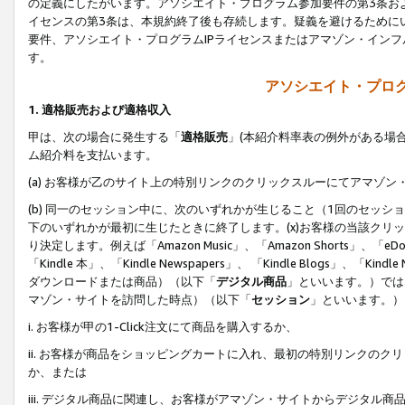
の定義にしたがいます。アソシエイト・プログラム参加要件の第3条お
イセンスの第3条は、本規約終了後も存続します。疑義を避けるためにい
要件、アソシエイト・プログラムIPライセンスまたはアマゾン・イン
す。
アソシエイト・プログ
1. 適格販売および適格収入
甲は、次の場合に発生する「
適格販売
」(本紹介料率表の例外がある場
ム紹介料を支払います。
(a) お客様が乙のサイト上の特別リンクのクリックスルーにてアマゾン
(b) 同一のセッション中に、次のいずれかが生じること（1回のセッ
下のいずれかが最初に生じたときに終了します。(x)お客様の当該クリッ
り決定します。例えば「Amazon Music」、「Amazon Shorts」、「eDo
「Kindle 本」、「Kindle Newspapers」、 「Kindle Blogs」、「
ダウンロードまたは商品）（以下「
デジタル商品
」といいます。）では
マゾン・サイトを訪問した時点）（以下「
セッション
」といいます。）
i. お客様が甲の1-Click注文にて商品を購入するか、
ii. お客様が商品をショッピングカートに入れ、最初の特別リンクの
か、または
iii. デジタル商品に関連し、お客様がアマゾン・サイトからデジタ