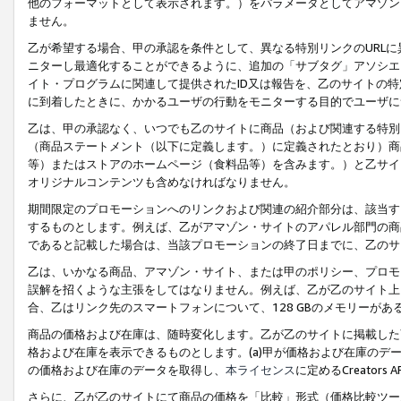
他のフォーマットとして表示されます。）をパラメータとしてアマゾン
ません。
乙が希望する場合、甲の承認を条件として、異なる特別リンクのURL
ニターし最適化することができるように、追加の「サブタグ」アソシエ
イト・プログラムに関連して提供されたID又は報告を、乙のサイトの
に到着したときに、かかるユーザの行動をモニターする目的でユーザに
乙は、甲の承認なく、いつでも乙のサイトに商品（および関連する特別
（商品ステートメント（以下に定義します。）に定義されたとおり）商
等）またはストアのホームページ（食料品等）を含みます。）と乙サイ
オリジナルコンテンツも含めなければなりません。
期間限定のプロモーションへのリンクおよび関連の紹介部分は、該当す
するものとします。例えば、乙がアマゾン・サイトのアパレル部門の商
であると記載した場合は、当該プロモーションの終了日までに、乙のサ
乙は、いかなる商品、アマゾン・サイト、または甲のポリシー、プロモ
誤解を招くような主張をしてはなりません。例えば、乙が乙のサイト上に
合、乙はリンク先のスマートフォンについて、128 GBのメモリーが
商品の価格および在庫は、随時変化します。乙が乙のサイトに掲載した
格および在庫を表示できるものとします。(a)甲が価格および在庫のデータを
の価格および在庫のデータを取得し、
本ライセンス
に定めるCreator
さらに、乙が乙のサイトにて商品の価格を「比較」形式（価格比較ツー