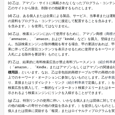
(c) 乙は、アマゾン・サイトに掲載されなくなったプログラム・コン
乙のサイトから除去、削除その他破棄するものとします。
(d) 乙は、ある個人または企業による製品、サービス、当事者または
の資料をプログラム・コンテンツに接近して配置することを含みます。
を含みます。）を使用してはなりません。
(e) 乙は、検索エンジンにおいて使用するために、アマゾン商標（
商標
「ammazon」、「amaozn」および「kindel」など）を購入
ん。当該検索エンジンが除外機能を有する場合、甲の要請があれば、甲
果に伴って乙の宣伝コンテンツを表示させるために使用するキーワード
入札による除外を要請等）ものとします。
(f) 乙は、結果的に有料検索広告が禁止有料プレースメント（
紹介料率
（「amazon」、「Kindle」またはアマゾンもしくはアマゾンの
標用語
」といいます。なお、乙は非包括的商標テーブルで甲の商標の非
上でのキーワード・オークションに参加しないものとします。乙が
本規
り、直接またはリダイレクト・リンク（
紹介料率表
で定義します。）を
検索広告を購入して、一般的なインターネット検索クエリーまたはキー
示されるよう検索エンジンにリンクを入稿することができます。
(g) 乙は、特別リンクの使用に伴い、いかなる個人または団体に対し
の他の組織への寄付その他の便益を含みます。）を提供しないものとし
個人または団体に奨励する「報奨」またはロイヤルティプログラムを実