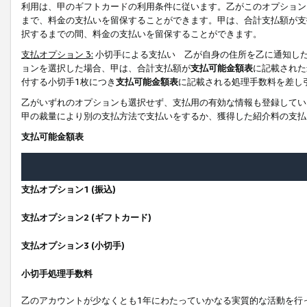
利用は、甲のギフトカードの利用条件に従います。乙がこのオプション
まで、料金の支払いを留保することができます。甲は、合計支払額が支
択するまでの間、料金の支払いを留保することができます。
支払オプション 3:
小切手による支払い 乙が自身の住所を乙に通知し
ョンを選択した場合、甲は、合計支払額が
支払可能金額表
に記載された
付する小切手1枚につき
支払可能金額表
に記載される処理手数料を差し
乙がいずれのオプションも選択せず、支払用の有効な情報も登録してい
甲の裁量により別の支払方法で支払いをするか、獲得した紹介料の支払
支払可能金額表
支払オプション1 (振込)
支払オプション2 (ギフトカード)
支払オプション3 (小切手)
小切手処理手数料
乙のアカウントが少なくとも1年にわたっていかなる実質的な活動を行