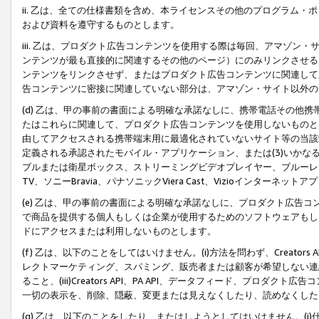
ii. 乙は、全ての仕様書類を含め、本ライセンスその他のプログラム
および資料を遵守するものとします。
iii. 乙は、プロダクト広告コンテンツを使用する際は毎回、アマゾ
ンテンツが最も直接的に関連するその他のページ）にのみリンクさせる
ンテンツをリンクさせず、またはプロダクト広告コンテンツに関連して
告コンテンツに密接に関連していない部分は、アマゾン・サイト以外の
(d) 乙は、甲の事前の書面による明確な承諾なしに、携帯電話その他
たはこれらに関連して、プロダクト広告コンテンツを使用しないものと
由してアクセスされる携帯端末用に最適化されていないサイト等の当該端
定義される承認されたモバイル・アプリケーション、または(3)いか
ブルまたは衛星ボックス、ストリーミングビデオプレイヤー、ブルーレイ
TV、ソニーBravia、パナソニックViera Cast、Vizioインター
(e) 乙は、甲の事前の書面による明確な承諾なしに、プロダクト広告
で商品を提供する個人もしくは企業が使用するためのソフトウェアもしくはその
ドにアクセスまたは利用しないものとします。
(f) 乙は、以下のことをしてはいけません。(i)方法を問わず、Creator
レクトマーケティング、スパミング、販売者または顧客が希望しない連
ること、(iii)Creators API、PA API、データフィード、プ
一切の表示を、削除、隠蔽、変更または見えなくしたり、読めなくした
(g) 乙は、以下のことをしたり、またはしようとしてはいけません。(