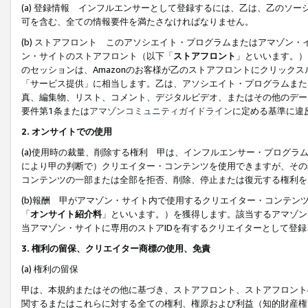
(a) 登録情報 インフルエンサーとして登録するには、乙は、乙のソ
可を含む、全ての情報要件を満たさなければなりません。
(b) ストアフロント このアソシエイト・プログラムまたはアマゾン
ン・サイトのストアフロント（以下「
ストアフロント
」といいます。）
のセッションは、Amazonのお客様が乙のストアフロントにクリック
「サービス提供」に相当します。乙は、アソシエイト・プログラムまた
真、編集物、リスト、コメント、デジタルビデオ、またはその他のデー
要件第1条または
アマゾンコミュニティガイドライン
に定める基準に違
2.
オンサイトでの使用
(a)使用時の裁量、削除する権利 甲は、インフルエンサー・プログラ
により甲の判断で）クリエイター・コンテンツを使用できますが、その
コンテンツの一部または全部を拒否、削除、停止または復元する権利を
(b)報酬 甲がアマゾン・サイト内で使用するクリエイター・コンテン
「
オンサイト紹介料
」といいます。）を獲得します。該当するアマゾン
当アマゾン・サイトに専用のストアIDを有するクリエイターとして登
3.
権利の留保、クリエイター商標の使用、免責
(a) 権利の留保
甲は、本規約またはその他に基づき、ストアフロント、ストアフロント
関するまたはこれらに対する全ての権利、権原および利益（知的財産権