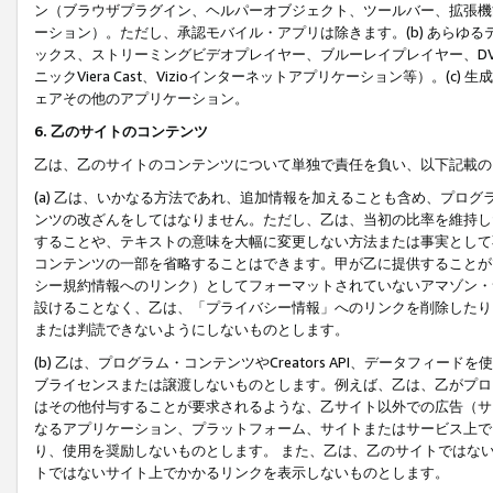
ン（ブラウザプラグイン、ヘルパーオブジェクト、ツールバー、拡張機
ーション）。ただし、承認モバイル・アプリは除きます。(b) あらゆ
ックス、ストリーミングビデオプレイヤー、ブルーレイプレイヤー、DVDプ
ニックViera Cast、Vizioインターネットアプリケーション等）。(
ェアその他のアプリケーション。
6. 乙のサイトのコンテンツ
乙は、乙のサイトのコンテンツについて単独で責任を負い、以下記載の
(a) 乙は、いかなる方法であれ、追加情報を加えることも含め、プロ
ンツの改ざんをしてはなりません。ただし、乙は、当初の比率を維持し
することや、テキストの意味を大幅に変更しない方法または事実として
コンテンツの一部を省略することはできます。甲が乙に提供することが
シー規約情報へのリンク）としてフォーマットされていないアマゾン・
設けることなく、乙は、「プライバシー情報」へのリンクを削除したり
または判読できないようにしないものとします。
(b) 乙は、プログラム・コンテンツやCreators API、データフ
ブライセンスまたは譲渡しないものとします。例えば、乙は、乙がプロ
はその他付与することが要求されるような、乙サイト以外での広告（サ
なるアプリケーション、プラットフォーム、サイトまたはサービス上で
り、使用を奨励しないものとします。 また、乙は、乙のサイトではな
トではないサイト上でかかるリンクを表示しないものとします。