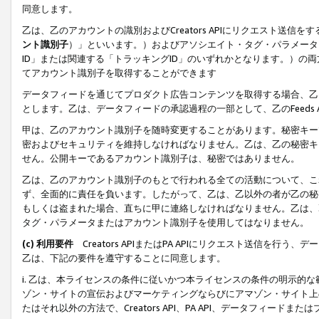
同意します。
乙は、乙のアカウントの識別およびCreators APIにリクエスト送
ント識別子
）」といいます。）およびアソシエイト・タグ・パラメータ（
ID」または関連する「トラッキングID」のいずれかとなります。）の両方
てアカウント識別子を取得することができます
データフィードを通じてプロダクト広告コンテンツを取得する場合、乙は、Cre
とします。乙は、データフィードの承認過程の一部として、乙のFeeds
甲は、乙のアカウント識別子を随時変更することがあります。秘密キー
密およびセキュリティを維持しなければなりません。乙は、乙の秘密キ
せん。公開キーであるアカウント識別子は、秘密ではありません。
乙は、乙のアカウント識別子のもとで行われる全ての活動について、こ
ず、全面的に責任を負います。したがって、乙は、乙以外の者が乙の秘
もしくは盗まれた場合、直ちに甲に連絡しなければなりません。乙は、
タグ・パラメータまたはアカウント識別子を使用してはなりません。
(c) 利用要件
Creators APIまたはPA APIにリクエスト送信を
乙は、下記の要件を遵守することに同意します。
i. 乙は、本ライセンスの条件に従いかつ本ライセンスの条件の明示的
ゾン・サイトの宣伝およびマーケティングならびにアマゾン・サイト上
たはそれ以外の方法で、Creators API、PA API、データフィー