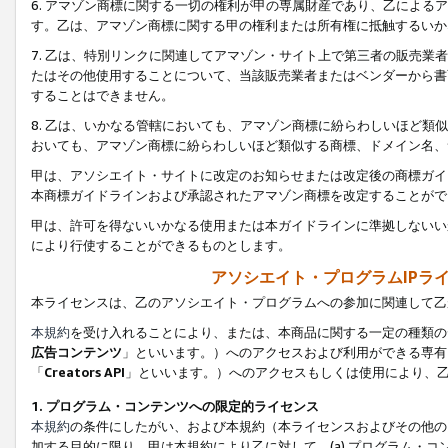
6. アマゾン商標に関する一切の権利が甲の専属財産であり、乙によ
す。乙は、アマゾン商標に関する甲の権利または所有権に抵触するいか
7. 乙は、特別リンクに関連してアマゾン・サイト上で第三者の販売
たはその他使用することについて、当該販売業者またはベンダーから書
することはできません。
8. 乙は、いかなる管轄においても、アマゾン商標に紛らわしいほど
おいても、アマゾン商標に紛らわしいほど類似する商標、ドメイン名、
甲は、アソシエイト・サイトに改定のお知らせまたは改定後の商標ガイ
本商標ガイドラインおよび承認されたアマゾン商標を改定することがで
甲は、許可を得ないいかなる使用または本ガイドラインに準拠しないい
により行使することができるものとします。
アソシエイト・プログラムIPラ
本ライセンスは、乙のアソシエイト・プログラムへの参加に関連して乙
本規約
を受け入れることにより、または、本商品に関する一定の種類の
広告コンテンツ
」といいます。）へのアクセスおよび利用ができる専有
「
Creators API
」といいます。）へのアクセスもしくは使用により、
1. プログラム・コンテンツへの限定的ライセンス
本規約
の条件にしたがい、および本規約（本ライセンスおよびその他の
加する目的に限り、甲は本規約により乙に対して、(a) プログラム・コ