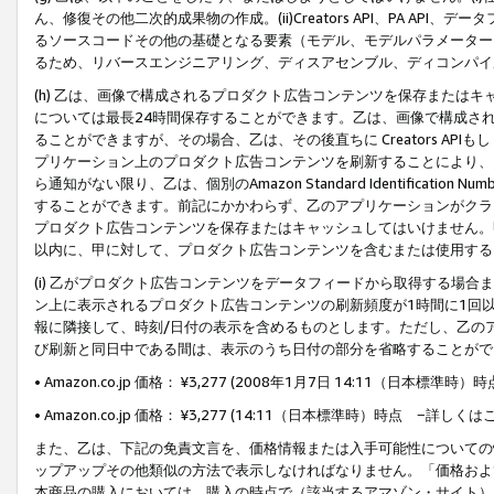
ん、修復その他二次的成果物の作成。(ii)Creators API、PA 
るソースコードその他の基礎となる要素（モデル、モデルパラメーター
るため、リバースエンジニアリング、ディスアセンブル、ディコンパイ
(h) 乙は、画像で構成されるプロダクト広告コンテンツを保存または
については最長24時間保存することができます。乙は、画像で構成さ
ることができますが、その場合、乙は、その後直ちに Creators AP
プリケーション上のプロダクト広告コンテンツを刷新することにより、
ら通知がない限り、乙は、個別のAmazon Standard Identification Nu
することができます。前記にかかわらず、乙のアプリケーションがクラ
プロダクト広告コンテンツを保存またはキャッシュしてはいけません。
以内に、甲に対して、プロダクト広告コンテンツを含むまたは使用する
(i) 乙がプロダクト広告コンテンツをデータフィードから取得する場合または
ン上に表示されるプロダクト広告コンテンツの刷新頻度が1時間に1回
報に隣接して、時刻/日付の表示を含めるものとします。ただし、乙の
び刷新と同日中である間は、表示のうち日付の部分を省略することがで
• Amazon.co.jp 価格： ¥3,277 (2008年1月7日 14:11（日本標準
• Amazon.co.jp 価格： ¥3,277 (14:11（日本標準時）時点 −詳しくは
また、乙は、下記の免責文言を、価格情報または入手可能性についての
ップアップその他類似の方法で表示しなければなりません。「価格およ
本商品の購入においては、購入の時点で（該当するアマゾン・サイト）