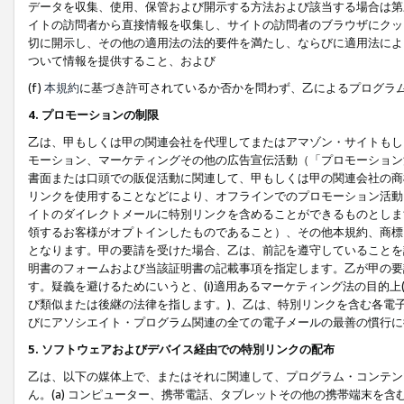
データを収集、使用、保管および開示する方法および該当する場合は第
イトの訪問者から直接情報を収集し、サイトの訪問者のブラウザにクッ
切に開示し、その他の適用法の法的要件を満たし、ならびに適用法によ
ついて情報を提供すること、および
(f)
本規約
に基づき許可されているか否かを問わず、乙によるプログラ
4. プロモーションの制限
乙は、甲もしくは甲の関連会社を代理してまたはアマゾン・サイトもし
モーション、マーケティングその他の広告宣伝活動（「プロモーション
書面または口頭での販促活動に関連して、甲もしくは甲の関連会社の商
リンクを使用することなどにより、オフラインでのプロモーション活動
イトのダイレクトメールに特別リンクを含めることができるものとしま
領するお客様がオプトインしたものであること）、その他本規約、商標
となります。甲の要請を受けた場合、乙は、前記を遵守していることを
明書のフォームおよび当該証明書の記載事項を指定します。乙が甲の要
す。疑義を避けるためにいうと、(i)適用あるマーケティング法の目的上(例
び類似または後継の法律を指します。)、乙は、特別リンクを含む各電子
びにアソシエイト・プログラム関連の全ての電子メールの最善の慣行に
5. ソフトウェアおよびデバイス経由での特別リンクの配布
乙は、以下の媒体上で、またはそれに関連して、プログラム・コンテン
ん。(a) コンピューター、携帯電話、タブレットその他の携帯端末を