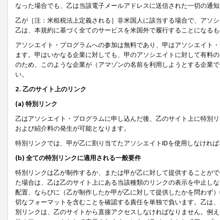
なった場合でも、乙は当該電子メールアドレスに送信された一切の通知
乙が［注：米租税法上定義される］非米国人に該当する場合で、アソシ
乙は、本規約に基づく全てのサービスを米国外で履行することになるも
アソシエイト・プログラムへの参加は無料であり、甲はアソシエイト・
ます。甲はいかなる企業に対しても、甲のアソシエイトに対して有料の
のため、このような企業が（アマゾンの名前を利用しようとする企業で
い。
2. 乙のサイト上のリンク
(a) 特別リンク
乙はアソシエイト・プログラムに申し込んだ後、乙のサイト上に特別リ
および紹介料の発生が可能となります。
特別リンクでは、甲が乙に割り当てたアソシエイトIDを使用しなけれ
(b) 全ての特別リンクに適用される一般要件
特別リンクは乙が制作するか、または甲が乙に対して提供することがで
た場合は、乙は乙のサイト上にある当該種類のリンクの表示を中止しな
配置、ならびに（乙が制作したか甲が乙に対して提供したかを問わず）
切なフォーマットを含むことを確認する責任を単独で負います。乙は、
別リンクは、乙のサイトから直接アクセスしなければなりません。例えば、