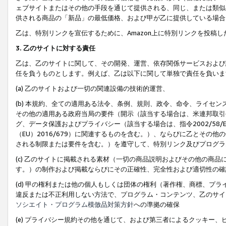
ェブサイトまたはその他の手段を通じて提供される、同じ、または類似
供される商品の「新品」の最低価格、および甲が乙に提供している場合
乙は、特別リンクを宣伝するために、Amazon上に特別リンクを投稿し
3. 乙のサイトに対する責任
乙は、乙のサイトに関して、その開発、運営、依存関係サービスおよび
任を負うものとします。例えば、乙は以下に関して単独で責任を負いま
(a) 乙のサイトおよび一切の関連設備の技術的運営、
(b) 本規約、全ての適用ある法令、条例、規則、政令、命令、ライセ
その他の適用ある政府当局の要件（開示（該当する場合は、米連邦取引
グ、データ保護およびプライバシー（該当する場合は、指令2002/58
（EU）2016/679）に関連するものを含む。）、ならびに乙とそ
される制限または要件を含む。）を遵守して、特別リンク及びプログラ
(c) 乙のサイトに掲載される素材（一切の商品説明およびその他の商
す。）の制作および掲載ならびにその正確性、完全性および適切性の確
(d) 甲の権利または他の個人もしくは団体の権利（著作権、商標、プ
違反または不正利用しない方法で、プログラム・コンテンツ、乙のサイ
ソシエイト・プログラム模倣品対策方針
への準拠の確保
(e) プライバシー規約その他を通じて、および第三者によるクッキー