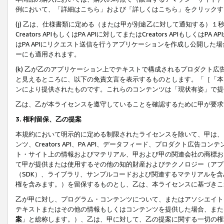
例において、「詳細はこちら」および「詳しくはこちら」をクリックす
(j) 乙は、仕様書類に定める（または甲が別途乙に対して通知する）
Creators APIもしくはPA APIに対してまたはCreators APIもしく
はPA APIにリクエスト送信を行うアプリケーションを作成し公開し
ーにも適用されます。
(k) 乙が乙のアプリケーション上でテキストで構成されるプロダクト
と見えるところに、以下の免責文言を表示するものとします。「［「本
ンにより提供されたものです。これらのコンテンツは「現状有姿」で提
乙は、乙が本ライセンスを遵守していることを確認するために甲が要求
3. 権利留保、乙の提案
本規約において明示的に定める制限されたライセンスを除いて、甲は、
ンツ、Creators API、PA API、データフィード、プロダクト
ト・サイト上の情報およびマテリアル、甲および甲の関連会社の商標お
て甲が提供または使用するその他の知的財産およびテクノロジー（アプ
（SDK）、ライブラリ、サンプルコードおよび関連するマテリアルを
権を含みます。）を留保するものとし、乙は、本ライセンスに基づきこ
乙が甲に対し、プログラム・コンテンツについて、またはアソシエイト
テキストまたはその他の情報もしくはコンテンツを提供した場合、また
案
」と総称します。）、乙は、甲に対して、乙の提案に関する一切の権