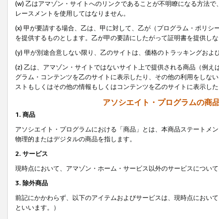
(w) 乙はアマゾン・サイトへのリンクであることが不明瞭になる方法
レースメントを使用してはなりません。
(x) 甲が要請する場合、乙は、甲に対して、乙が（プログラム・ポリ
を提供するものとします。乙が甲の要請にしたがって証明書を提供しな
(y) 甲が別途合意しない限り、乙のサイトは、価格のトラッキングお
(z) 乙は、アマゾン・サイトではないサイト上で提供される商品（例
グラム・コンテンツを乙のサイトに表示したり、その他の利用をしない
ストもしくはその他の情報もしくはコンテンツを乙のサイトに表示した
アソシエイト・プログラムの商
1. 商品
アソシエイト・プログラムにおける「商品」とは、本商品ステートメン
物理的またはデジタルの商品を指します。
2. サービス
現時点において、アマゾン・ホーム・サービス以外のサービスについて
3. 除外商品
前記にかかわらず、以下のアイテムおよびサービスは、現時点において
といいます。）