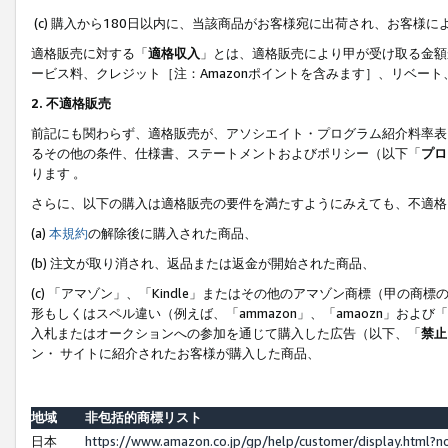
(c) 購入から180日以内に、当該商品がお客様宛に出荷され、お客
適格販売に対する「
適格収入
」とは、適格販売により甲が受け取る金額
ービス料、クレジット［注：Amazonポイントを含みます］、リベー
2. 不適格販売
前記にも関わらず、適格販売が、アソシエイト・プログラム紹介料率表
るその他の条件、仕様書、ステートメントおよびポリシー（以下「
プロ
ります 。
さらに、以下の購入は適格販売の要件を満たすようにみえても、不適格
(a)
本規約
の解除後に購入された商品、
(b) 注文が取り消され、返品または返金が開始された商品、
(c) 「アマゾン」、「Kindle」またはその他のアマゾン商標（甲
形もしくはスペル違い（例えば、「ammazon」、「amaozn」およ
入札またはオークションへの参加を通じて購入した広告（以下、「
禁止
ン・ サイトに紹介されたお客様が購入した商品、
地域
非包括的商標リスト
日本
https://www.amazon.co.jp/gp/help/customer/display.html