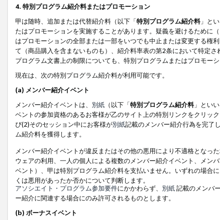
4. 特別プログラム紹介料またはプロモーション
甲は随時、追加または代替紹介料（以下「
特別プログラム紹介料
」とい
たはプロモーションを実施することがあります。疑義を避けるために（
はプロモーションの全部または一部をいつでも中止または変更する権利
て（商品購入を含まないものも）、紹介料率表の第2条において特定さ
プログラム文書上の制限についても、特別プログラムまたはプロモーシ
現在は、次の特別プログラム紹介料が利用可能です。
(a) メンバー紹介イベント
メンバー紹介イベントは、
別紙
（以下「
特別プログラム紹介料
」といい
ベントの参加資格のあるお客様が乙のサイト上の特別リンクをクリック
び(2)そのセッション中にお客様が
別紙
記載のメンバー紹介行為を完了
ム紹介料を獲得します。
メンバー紹介イベントが違反またはその他の悪用により不適格となった
ウェアの利用、一人の個人による複数のメンバー紹介イベント、メンバ
ベント）、甲は特別プログラム紹介料を支払いません。いずれの場合に
くは悪用があったか否かについて判断します。
アソシエイト・プログラム参加要件
にかかわらず、
別紙
記載のメンバー
ー紹介に関連する場合にのみ許可されるものとします。
(b) ボーナスイベント