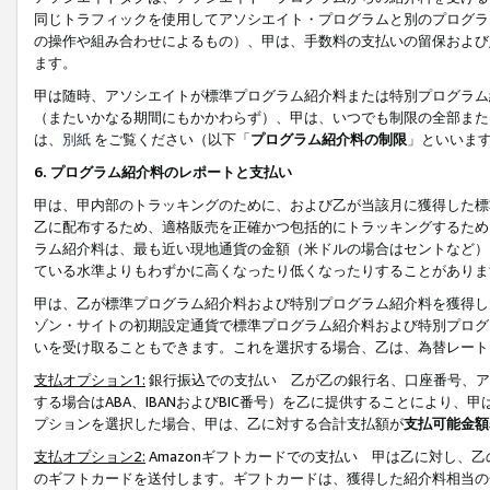
同じトラフィックを使用してアソシエイト・プログラムと別のプログラ
の操作や組み合わせによるもの）、甲は、手数料の支払いの留保および
ます。
甲は随時、アソシエイトが標準プログラム紹介料または特別プログラム
（またいかなる期間にもかかわらず）、甲は、いつでも制限の全部また
は、
別紙
をご覧ください（以下「
プログラム紹介料の制限
」といいま
6. プログラム紹介料のレポートと支払い
甲は、甲内部のトラッキングのために、および乙が当該月に獲得した標
乙に配布するため、適格販売を正確かつ包括的にトラッキングするため
ラム紹介料は、最も近い現地通貨の金額（米ドルの場合はセントなど）
ている水準よりもわずかに高くなったり低くなったりすることがありま
甲は、乙が標準プログラム紹介料および特別プログラム紹介料を獲得し
ゾン・サイトの初期設定通貨で標準プログラム紹介料および特別プログ
いを受け取ることもできます。これを選択する場合、乙は、為替レート
支払オプション1:
銀行振込での支払い 乙が乙の銀行名、口座番号、ア
する場合はABA、IBANおよびBIC番号）を乙に提供することにより
プションを選択した場合、甲は、乙に対する合計支払額が
支払可能金額
支払オプション2:
Amazonギフトカードでの支払い 甲は乙に対し、
のギフトカードを送付します。ギフトカードは、獲得した紹介料相当の