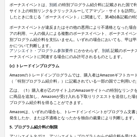
ボーナスイベントは、
別紙
の特別プログラム紹介料に記載された国で利
サイト上の特別リンクをクリックスルーしてアマゾン・サイトを訪問した
したときに生じる「ボーナスイベント」に関連して、第4(b)条記載の
ボーナスイベントが違反またはその他の悪用により不適格となった場合
アの利用、一人の個人による複数のボーナスイベント、ボーナスイベン
別プログラム紹介料を支払いません。いずれの場合においても、甲は甲
かについて判断します。
アソシエイト・プログラム参加要件
にかかわらず、
別紙
記載のボーナ
ーナスイベントに関連する場合にのみ許可されるものとします。
(c) トレードインプログラム
Amazonのトレードインプログラムでは、購入者はAmazonギフト
（「特別プログラム紹介料」）に記載されている一部の国でご利用いた
乙は、（1）購入者が乙のサイト上のAmazonサイトへの特別なリン
に商品を追加し、Amazonが受け入れる下取りリクエストを送信した場
プログラム紹介料を得ることができます。
Amazonは、いずれの場合も、トレードインイベントがプログラム文書
発生したか、または不適格となったかを独自の裁量により判断します。
5. プログラム紹介料の制限
アソシエイトタグは、アソシエイト・プログラムからの紹介料を受ける