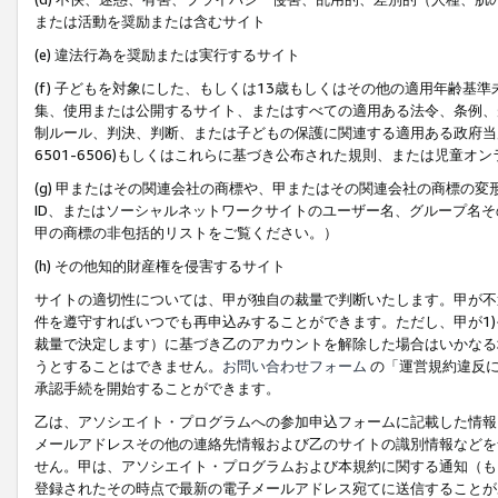
または活動を奨励または含むサイト
(e) 違法行為を奨励または実行するサイト
(f) 子どもを対象にした、もしくは13歳もしくはその他の適用年齢
集、使用または公開するサイト、またはすべての適用ある法令、条例、
制ルール、判決、判断、または子どもの保護に関連する適用ある政府当局の要
6501-6506)もしくはこれらに基づき公布された規則、または児童オ
(g) 甲またはその関連会社の商標や、甲またはその関連会社の商標の
ID、またはソーシャルネットワークサイトのユーザー名、グループ名
甲の商標の非包括的リストをご覧ください。）
(h) その他知的財産権を侵害するサイト
サイトの適切性については、甲が独自の裁量で判断いたします。甲が不
件を遵守すればいつでも再申込みすることができます。ただし、甲が1)
裁量で決定します）に基づき乙のアカウントを解除した場合はいかなる
うとすることはできません。
お問い合わせフォーム
の「運営規約違反に
承認手続を開始することができます。
乙は、アソシエイト・プログラムへの参加申込フォームに記載した情報
メールアドレスその他の連絡先情報および乙のサイトの識別情報などを
せん。甲は、アソシエイト・プログラムおよび本規約に関する通知（も
登録されたその時点で最新の電子メールアドレス宛てに送信することが