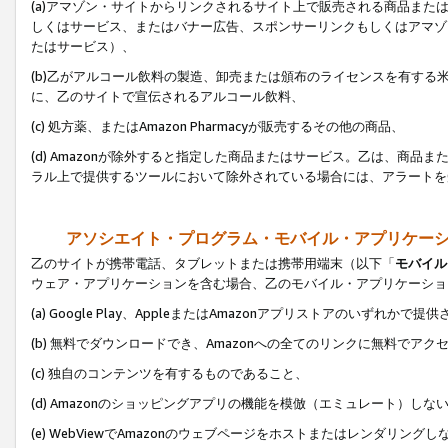
(a)アマゾン・サイトからリンクされるサイト上で販売される商品またはサ
しくはサービス、またはバナー広告、スポンサーリンクもしくはアマゾ
たはサービス）、
(b)乙がアルコール飲料の製造、卸売または頒布のライセンスを有す
に、乙のサイトで宣伝されるアルコール飲料、
(c) 処方薬、またはAmazon Pharmacyが販売するその他の商品、
(d) Amazonが除外すると指定した商品またはサービス。乙は、商品また
ラル上で提供するツールにおいて除外されている場合には、アラートを
アソシエイト・プログラム・モバイル・アプリケー
乙のサイトが携帯電話、タブレットまたは携帯用端末（以下「
モバイル
ウェア・アプリケーションを含む場合、乙のモバイル・アプリケーショ
(a) Google Play、AppleまたはAmazonアプリストアのいずれかで
(b) 無料でダウンロードでき、Amazonへの全てのリンクに無料でアク
(c) 独自のコンテンツを有するものであること、
(d) Amazonのショッピングアプリの機能を模倣（エミュレート）しな
(e) WebViewでAmazonのウェブページをホストまたはレンダリング