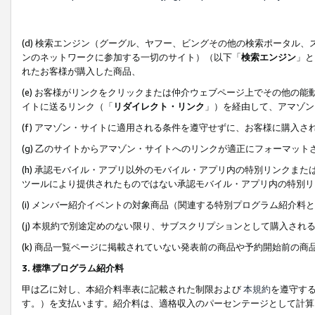
(d) 検索エンジン（グーグル、ヤフー、ビングその他の検索ポータル
ンのネットワークに参加する一切のサイト）（以下「
検索エンジン
」と
れたお客様が購入した商品、
(e) お客様がリンクをクリックまたは仲介ウェブページ上でその他の
イトに送るリンク（「
リダイレクト・リンク
」）を経由して、アマゾン
(f) アマゾン・サイトに適用される条件を遵守せずに、お客様に購入さ
(g) 乙のサイトからアマゾン・サイトへのリンクが適正にフォーマッ
(h) 承認モバイル・アプリ以外のモバイル・アプリ内の特別リンクまたはC
ツールにより提供されたものではない承認モバイル・アプリ内の特別リ
(i) メンバー紹介イベントの対象商品（関連する特別プログラム紹介料と
(j) 本規約で別途定めのない限り、サブスクリプションとして購入され
(k) 商品一覧ページに掲載されていない発表前の商品や予約開始前の商
3. 標準プログラム紹介料
甲は乙に対し、本紹介料率表に記載された制限および
本規約
を遵守す
す。）を支払います。紹介料は、適格収入のパーセンテージとして計算