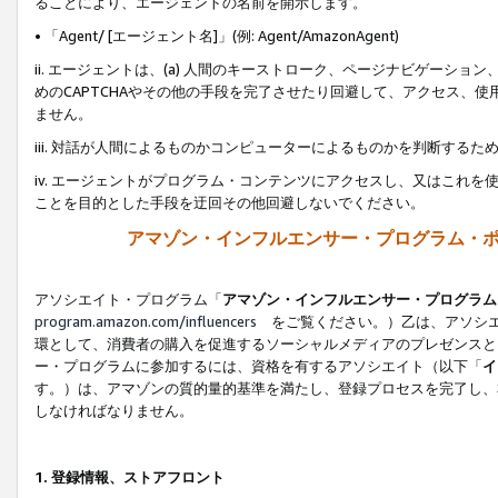
ることにより、エージェントの名前を開示します。
• 「Agent/ [エージェント名]」(例: Agent/AmazonAgent)
ii. エージェントは、(a) 人間のキーストローク、ページナビゲーシ
めのCAPTCHAやその他の手段を完了させたり回避して、アクセス、
ません。
iii. 対話が人間によるものかコンピューターによるものかを判断する
iv. エージェントがプログラム・コンテンツにアクセスし、又はこれ
ことを目的とした手段を迂回その他回避しないでください。
アマゾン・インフルエンサー・プログラム・
アソシエイト・プログラム「
アマゾン・インフルエンサー・プログラム
program.amazon.com/influencers
をご覧ください。）乙は、アソシエ
環として、消費者の購入を促進するソーシャルメディアのプレゼンスと
ー・プログラムに参加するには、資格を有するアソシエイト（以下「
イ
す。）は、アマゾンの質的量的基準を満たし、登録プロセスを完了し、
しなければなりません。
1.
登録情報、ストアフロント