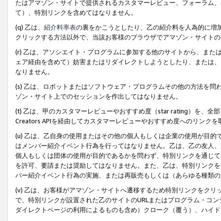
たはアマゾン・サイトで提供されるカスタマーレビュー、フォーラム、
て）、特別リンクを含めてはなりません。
(q) 乙は、
紹介料率表
の裏をかこうとしたり、乙の紹介料を人為的に増
クリックする方法以外で、当該お客様のブラウザでアマゾン・サイトの
(r) 乙は、アソシエイト・プログラムに参加する他のサイトから、ま
ェア経由を含めて）妨害またはリダイレクトしようとしたり、または、
なりません。
(s) 乙は、ロボットまたはソフトウェア・プログラムその他の方法を
ゾン・サイト上でのセッションを作出してはなりません。
(t) 乙は、甲のカスタマーレビューやおすすめ度（star rating
Creators APIを経由してカスタマーレビューやおすすめ度へのリンク
(u) 乙は、乙自身の使用またはその他の個人もしくは企業の使用が目
はメンバー紹介イベント行為を行ってはなりません。乙は、乙の友人、
個人もしくは団体の使用が目的であるかを問わず、特別リンクを通じて
を許可、要請または奨励してはなりません。また、乙は、特別リンクを
バー紹介イベント行為の実施、または再販売もしくは（あらゆる種類の
(v) 乙は、お客様がアマゾン・サイトへ遷移するため特別リンクをク
で、特別リンクが設置された乙のサイトのURLまたはプログラム・コ
ダイレクトページの利用によるものも含め）クローク（覆う）、ハイド