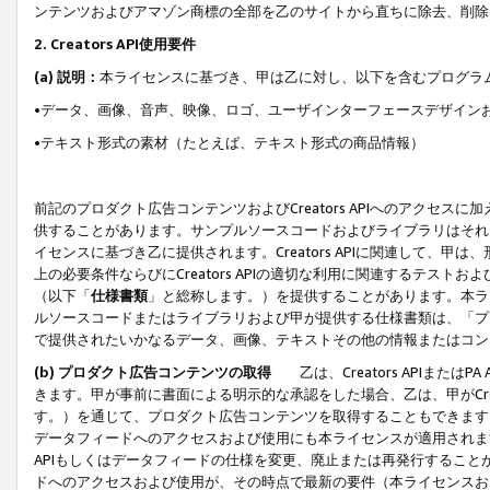
ンテンツおよびアマゾン商標の全部を乙のサイトから直ちに除去、削除
2. Creators API使用要件
(a) 説明：
本ライセンスに基づき、甲は乙に対し、以下を含むプログラ
•データ、画像、音声、映像、ロゴ、ユーザインターフェースデザイン
•テキスト形式の素材（たとえば、テキスト形式の商品情報）
前記のプロダクト広告コンテンツおよびCreators APIへのアクセスに
供することがあります。サンプルソースコードおよびライブラリはそれ
イセンスに基づき乙に提供されます。Creators APIに関連して
上の必要条件ならびにCreators APIの適切な利用に関連するテ
（以下「
仕様書類
」と総称します。）を提供することがあります。本ラ
ルソースコードまたはライブラリおよび甲が提供する仕様書類は、「プ
で提供されたいかなるデータ、画像、テキストその他の情報またはコン
(b) プロダクト広告コンテンツの取得
乙は、Creators APIま
きます。甲が事前に書面による明示的な承認をした場合、乙は、甲がCreator
す。）を通じて、プロダクト広告コンテンツを取得することもできます
データフィードへのアクセスおよび使用にも本ライセンスが適用されます。乙は
APIもしくはデータフィードの仕様を変更、廃止または再発行することがで
ドへのアクセスおよび使用が、その時点で最新の要件（本ライセンスお