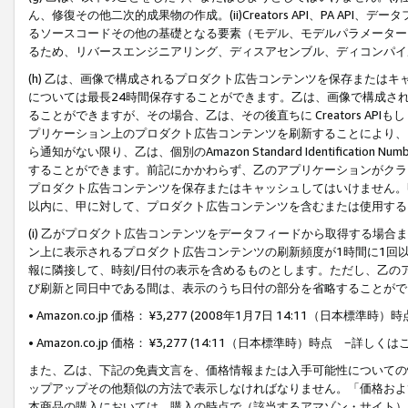
ん、修復その他二次的成果物の作成。(ii)Creators API、PA 
るソースコードその他の基礎となる要素（モデル、モデルパラメーター
るため、リバースエンジニアリング、ディスアセンブル、ディコンパイ
(h) 乙は、画像で構成されるプロダクト広告コンテンツを保存または
については最長24時間保存することができます。乙は、画像で構成さ
ることができますが、その場合、乙は、その後直ちに Creators AP
プリケーション上のプロダクト広告コンテンツを刷新することにより、
ら通知がない限り、乙は、個別のAmazon Standard Identification Nu
することができます。前記にかかわらず、乙のアプリケーションがクラ
プロダクト広告コンテンツを保存またはキャッシュしてはいけません。
以内に、甲に対して、プロダクト広告コンテンツを含むまたは使用する
(i) 乙がプロダクト広告コンテンツをデータフィードから取得する場合または
ン上に表示されるプロダクト広告コンテンツの刷新頻度が1時間に1回
報に隣接して、時刻/日付の表示を含めるものとします。ただし、乙の
び刷新と同日中である間は、表示のうち日付の部分を省略することがで
• Amazon.co.jp 価格： ¥3,277 (2008年1月7日 14:11（日本標準
• Amazon.co.jp 価格： ¥3,277 (14:11（日本標準時）時点 −詳しくは
また、乙は、下記の免責文言を、価格情報または入手可能性についての
ップアップその他類似の方法で表示しなければなりません。「価格およ
本商品の購入においては、購入の時点で（該当するアマゾン・サイト）