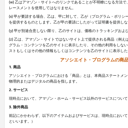
(w) 乙はアマゾン・サイトへのリンクであることが不明瞭になる方法
レースメントを使用してはなりません。
(x) 甲が要請する場合、乙は、甲に対して、乙が（プログラム・ポリ
を提供するものとします。乙が甲の要請にしたがって証明書を提供しな
(y) 甲が別途合意しない限り、乙のサイトは、価格のトラッキングお
(z) 乙は、アマゾン・サイトではないサイト上で提供される商品（例
グラム・コンテンツを乙のサイトに表示したり、その他の利用をしない
ストもしくはその他の情報もしくはコンテンツを乙のサイトに表示した
アソシエイト・プログラムの商
1. 商品
アソシエイト・プログラムにおける「商品」とは、本商品ステートメン
物理的またはデジタルの商品を指します。
2. サービス
現時点において、アマゾン・ホーム・サービス以外のサービスについて
3. 除外商品
前記にかかわらず、以下のアイテムおよびサービスは、現時点において
といいます。）