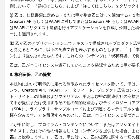
例において、「詳細はこちら」および「詳しくはこちら」をクリックす
(j) 乙は、仕様書類に定める（または甲が別途乙に対して通知する）
Creators APIもしくはPA APIに対してまたはCreators APIもしく
はPA APIにリクエスト送信を行うアプリケーションを作成し公開し
ーにも適用されます。
(k) 乙が乙のアプリケーション上でテキストで構成されるプロダクト
と見えるところに、以下の免責文言を表示するものとします。「［「本
ンにより提供されたものです。これらのコンテンツは「現状有姿」で提
乙は、乙が本ライセンスを遵守していることを確認するために甲が要求
3. 権利留保、乙の提案
本規約において明示的に定める制限されたライセンスを除いて、甲は、
ンツ、Creators API、PA API、データフィード、プロダクト
ト・サイト上の情報およびマテリアル、甲および甲の関連会社の商標お
て甲が提供または使用するその他の知的財産およびテクノロジー（アプ
（SDK）、ライブラリ、サンプルコードおよび関連するマテリアルを
権を含みます。）を留保するものとし、乙は、本ライセンスに基づきこ
乙が甲に対し、プログラム・コンテンツについて、またはアソシエイト
テキストまたはその他の情報もしくはコンテンツを提供した場合、また
案
」と総称します。）、乙は、甲に対して、乙の提案に関する一切の権