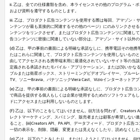
ii. 乙は、全ての仕様書類を含め、本ライセンスその他のプログラム
および資料を遵守するものとします。
iii. 乙は、プロダクト広告コンテンツを使用する際は毎回、アマゾ
ンテンツが最も直接的に関連するその他のページ）にのみリンクさせる
ンテンツをリンクさせず、またはプロダクト広告コンテンツに関連して
告コンテンツに密接に関連していない部分は、アマゾン・サイト以外の
(d) 乙は、甲の事前の書面による明確な承諾なしに、携帯電話その他
たはこれらに関連して、プロダクト広告コンテンツを使用しないものと
由してアクセスされる携帯端末用に最適化されていないサイト等の当該端
定義される承認されたモバイル・アプリケーション、または(3)いか
ブルまたは衛星ボックス、ストリーミングビデオプレイヤー、ブルーレイ
TV、ソニーBravia、パナソニックViera Cast、Vizioインター
(e) 乙は、甲の事前の書面による明確な承諾なしに、プロダクト広告
で商品を提供する個人もしくは企業が使用するためのソフトウェアもしくはその
ドにアクセスまたは利用しないものとします。
(f) 乙は、以下のことをしてはいけません。(i)方法を問わず、Creator
レクトマーケティング、スパミング、販売者または顧客が希望しない連
ること、(iii)Creators API、PA API、データフィード、プ
一切の表示を、削除、隠蔽、変更または見えなくしたり、読めなくした
(g) 乙は、以下のことをしたり、またはしようとしてはいけません。(