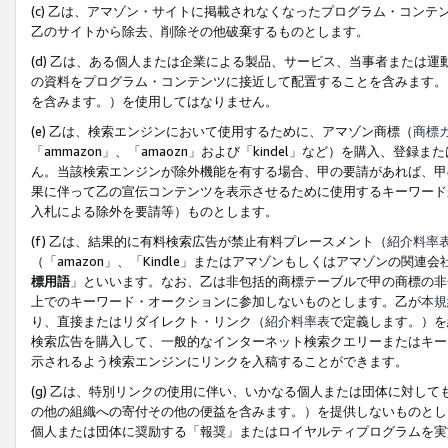
(c) 乙は、アマゾン・サイトに掲載されなくなったプログラム・コン
乙のサイトから除去、削除その他破棄するものとします。
(d) 乙は、ある個人または企業による製品、サービス、当事者または
の資料をプログラム・コンテンツに接近して配置することを含みます。
を含みます。）を使用してはなりません。
(e) 乙は、検索エンジンにおいて使用するために、アマゾン商標（
商標
「ammazon」、「amaozn」および「kindel」など）を購入
ん。当該検索エンジンが除外機能を有する場合、甲の要請があれば、甲
果に伴って乙の宣伝コンテンツを表示させるために使用するキーワード
入札による除外を要請等）ものとします。
(f) 乙は、結果的に有料検索広告が禁止有料プレースメント（
紹介料率
（「amazon」、「Kindle」またはアマゾンもしくはアマゾンの
標用語
」といいます。なお、乙は非包括的商標テーブルで甲の商標の非
上でのキーワード・オークションに参加しないものとします。乙が
本規
り、直接またはリダイレクト・リンク（
紹介料率表
で定義します。）を
検索広告を購入して、一般的なインターネット検索クエリーまたはキー
示されるよう検索エンジンにリンクを入稿することができます。
(g) 乙は、特別リンクの使用に伴い、いかなる個人または団体に対し
の他の組織への寄付その他の便益を含みます。）を提供しないものとし
個人または団体に奨励する「報奨」またはロイヤルティプログラムを実