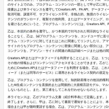
のサイト上でのみ、プログラム・コンテンツの一部として甲が乙に対し
様書および本ライセンスを遵守してCreators API、PA API、
取消可能、譲渡不可、サブライセンス不可、非独占的、無償のライセン
テンツのダウンロード、複製その他利用、またはデータマイニング、ロ
を避けるためにいうと、プログラム・コンテンツには、Creators AP
乙は、
本規約
の条件を遵守し、かつ本規約で付与された明示的なライセ
ることなく、乙は、(a)プログラム・コンテンツを、エンドユーザに
グラム・コンテンツに対してまたはこれに関連してリンクしたり、アマ
サイトのうちプログラム・コンテンツに密接に関連しない部分には、ア
コンテンツを、アマゾン・サイトの関連の商品詳細ページまたは他の関
Creators APIまたはデータフィードを利用することにより、乙は、
その他の情報およびコンテンツにアクセスすることができます。乙がこ
ためにCreators APIまたはデータフィードを利用する場合、乙は、こ
ィード（または同等のサービス）に適用されるライセンス契約の規定を
乙は、プログラム・コンテンツを使用して、知的財産権その他法的権利
したAI生成コンテンツを直接的または間接的に大規模言語モデル、マ
しないものとし、また、第三者をしてこれを行わせないものとします。
本ライセンスは、乙がプログラム文書（紹介料率表にて定義します。）
終了します。さらに、甲は、乙に対して書面で通知することにより、本
場合または甲が随時要請する場合、乙は、プログラム・コンテンツ（Cre