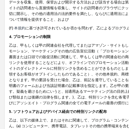
データを収集、使用、保管および開示する方法および該当する場合は第
イトの訪問者から直接情報を収集し、サイトの訪問者のブラウザにクッ
切に開示し、その他の適用法の法的要件を満たし、ならびに適用法によ
ついて情報を提供すること、および
(f)
本規約
に基づき許可されているか否かを問わず、乙によるプログラ
4. プロモーションの制限
乙は、甲もしくは甲の関連会社を代理してまたはアマゾン・サイトもし
モーション、マーケティングその他の広告宣伝活動（「プロモーション
書面または口頭での販促活動に関連して、甲もしくは甲の関連会社の商
リンクを使用することなどにより、オフラインでのプロモーション活動
イトのダイレクトメールに特別リンクを含めることができるものとしま
領するお客様がオプトインしたものであること）、その他本規約、商標
となります。甲の要請を受けた場合、乙は、前記を遵守していることを
明書のフォームおよび当該証明書の記載事項を指定します。乙が甲の要
す。疑義を避けるためにいうと、(i)適用あるマーケティング法の目的上(例
び類似または後継の法律を指します。)、乙は、特別リンクを含む各電子
びにアソシエイト・プログラム関連の全ての電子メールの最善の慣行に
5. ソフトウェアおよびデバイス経由での特別リンクの配布
乙は、以下の媒体上で、またはそれに関連して、プログラム・コンテン
ん。(a) コンピューター、携帯電話、タブレットその他の携帯端末を