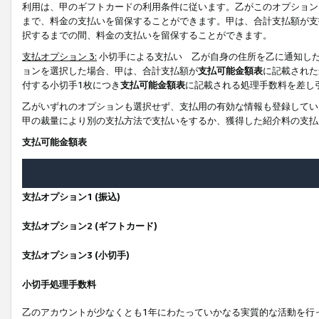
利用は、甲のギフトカードの利用条件に従います。乙がこのオプション
まで、料金の支払いを留保することができます。甲は、合計支払額が支
択するまでの間、料金の支払いを留保することができます。
支払オプション 3:
小切手による支払い 乙が自身の住所を乙に通知し
ョンを選択した場合、甲は、合計支払額が
支払可能金額表
に記載された
付する小切手1枚につき
支払可能金額表
に記載される処理手数料を差し
乙がいずれのオプションも選択せず、支払用の有効な情報も登録してい
甲の裁量により別の支払方法で支払いをするか、獲得した紹介料の支払
支払可能金額表
支払オプション1 (振込)
支払オプション2 (ギフトカード)
支払オプション3 (小切手)
小切手処理手数料
乙のアカウントが少なくとも1年にわたっていかなる実質的な活動を行