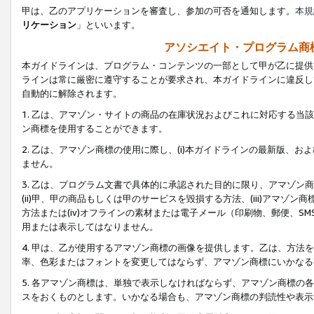
甲は、乙のアプリケーションを審査し、参加の可否を通知します。
本規
リケーション
」といいます。
アソシエイト・プログラム商
本ガイドラインは、プログラム・コンテンツの一部として甲が乙に提供
ラインは常に厳密に遵守することが要求され、本ガイドラインに違反し
自動的に解除されます。
1. 乙は、アマゾン・サイトの商品の在庫状況およびこれに対応する
ン商標を使用することができます。
2. 乙は、アマゾン商標の使用に際し、(i)本ガイドラインの最新版、およ
ません。
3. 乙は、プログラム文書で具体的に承認された目的に限り、アマゾン
(ii)甲、甲の商品もしくは甲のサービスを毀損する方法、(iii)アマ
方法または(iv)オフラインの素材または電子メール（印刷物、郵便、S
用または表示してはなりません。
4. 甲は、乙が使用するアマゾン商標の画像を提供します。乙は、方
率、色彩またはフォントを変更してはならず、アマゾン商標にいかなる
5. 各アマゾン商標は、単独で表示しなければならず、アマゾン商標
スをおくものとします。いかなる場合も、アマゾン商標の判読性や表示