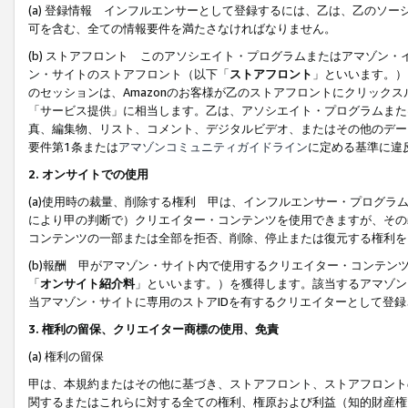
(a) 登録情報 インフルエンサーとして登録するには、乙は、乙のソ
可を含む、全ての情報要件を満たさなければなりません。
(b) ストアフロント このアソシエイト・プログラムまたはアマゾン
ン・サイトのストアフロント（以下「
ストアフロント
」といいます。）
のセッションは、Amazonのお客様が乙のストアフロントにクリック
「サービス提供」に相当します。乙は、アソシエイト・プログラムまた
真、編集物、リスト、コメント、デジタルビデオ、またはその他のデー
要件第1条または
アマゾンコミュニティガイドライン
に定める基準に違
2.
オンサイトでの使用
(a)使用時の裁量、削除する権利 甲は、インフルエンサー・プログラ
により甲の判断で）クリエイター・コンテンツを使用できますが、その
コンテンツの一部または全部を拒否、削除、停止または復元する権利を
(b)報酬 甲がアマゾン・サイト内で使用するクリエイター・コンテン
「
オンサイト紹介料
」といいます。）を獲得します。該当するアマゾン
当アマゾン・サイトに専用のストアIDを有するクリエイターとして登
3.
権利の留保、クリエイター商標の使用、免責
(a) 権利の留保
甲は、本規約またはその他に基づき、ストアフロント、ストアフロント
関するまたはこれらに対する全ての権利、権原および利益（知的財産権