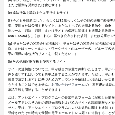
または活動を奨励または含むサイト
(e) 違法行為を奨励または実行するサイト
(f) 子どもを対象にした、もしくは13歳もしくはその他の適用年齢
集、使用または公開するサイト、またはすべての適用ある法令、条例、
制ルール、判決、判断、または子どもの保護に関連する適用ある政府当局の要
6501-6506)もしくはこれらに基づき公布された規則、または児童オ
(g) 甲またはその関連会社の商標や、甲またはその関連会社の商標の
ID、またはソーシャルネットワークサイトのユーザー名、グループ名
甲の商標の非包括的リストをご覧ください。）
(h) その他知的財産権を侵害するサイト
サイトの適切性については、甲が独自の裁量で判断いたします。甲が不
件を遵守すればいつでも再申込みすることができます。ただし、甲が1)
裁量で決定します）に基づき乙のアカウントを解除した場合はいかなる
うとすることはできません。
お問い合わせフォーム
の「運営規約違反に
承認手続を開始することができます。
乙は、アソシエイト・プログラムへの参加申込フォームに記載した情報
メールアドレスその他の連絡先情報および乙のサイトの識別情報などを
せん。甲は、アソシエイト・プログラムおよび本規約に関する通知（も
登録されたその時点で最新の電子メールアドレス宛てに送信することが