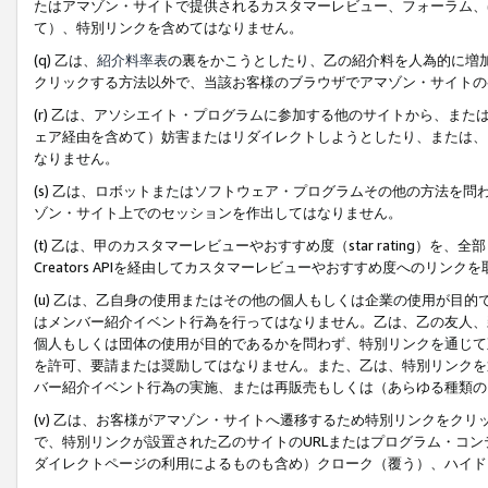
たはアマゾン・サイトで提供されるカスタマーレビュー、フォーラム、
て）、特別リンクを含めてはなりません。
(q) 乙は、
紹介料率表
の裏をかこうとしたり、乙の紹介料を人為的に増
クリックする方法以外で、当該お客様のブラウザでアマゾン・サイトの
(r) 乙は、アソシエイト・プログラムに参加する他のサイトから、ま
ェア経由を含めて）妨害またはリダイレクトしようとしたり、または、
なりません。
(s) 乙は、ロボットまたはソフトウェア・プログラムその他の方法を
ゾン・サイト上でのセッションを作出してはなりません。
(t) 乙は、甲のカスタマーレビューやおすすめ度（star rating
Creators APIを経由してカスタマーレビューやおすすめ度へのリンク
(u) 乙は、乙自身の使用またはその他の個人もしくは企業の使用が目
はメンバー紹介イベント行為を行ってはなりません。乙は、乙の友人、
個人もしくは団体の使用が目的であるかを問わず、特別リンクを通じて
を許可、要請または奨励してはなりません。また、乙は、特別リンクを
バー紹介イベント行為の実施、または再販売もしくは（あらゆる種類の
(v) 乙は、お客様がアマゾン・サイトへ遷移するため特別リンクをク
で、特別リンクが設置された乙のサイトのURLまたはプログラム・コ
ダイレクトページの利用によるものも含め）クローク（覆う）、ハイド