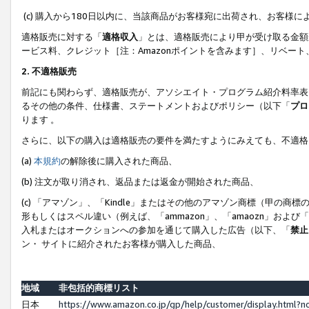
(c) 購入から180日以内に、当該商品がお客様宛に出荷され、お客
適格販売に対する「
適格収入
」とは、適格販売により甲が受け取る金額
ービス料、クレジット［注：Amazonポイントを含みます］、リベー
2. 不適格販売
前記にも関わらず、適格販売が、アソシエイト・プログラム紹介料率表
るその他の条件、仕様書、ステートメントおよびポリシー（以下「
プロ
ります 。
さらに、以下の購入は適格販売の要件を満たすようにみえても、不適格
(a)
本規約
の解除後に購入された商品、
(b) 注文が取り消され、返品または返金が開始された商品、
(c) 「アマゾン」、「Kindle」またはその他のアマゾン商標（甲
形もしくはスペル違い（例えば、「ammazon」、「amaozn」およ
入札またはオークションへの参加を通じて購入した広告（以下、「
禁止
ン・ サイトに紹介されたお客様が購入した商品、
地域
非包括的商標リスト
日本
https://www.amazon.co.jp/gp/help/customer/display.html