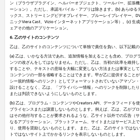
ン（ブラウザプラグイン、ヘルパーオブジェクト、ツールバー、拡張機
ーション）。ただし、承認モバイル・アプリは除きます。(b) あらゆ
ックス、ストリーミングビデオプレイヤー、ブルーレイプレイヤー、DVDプ
ニックViera Cast、Vizioインターネットアプリケーション等）。(
ェアその他のアプリケーション。
6. 乙のサイトのコンテンツ
乙は、乙のサイトのコンテンツについて単独で責任を負い、以下記載の
(a) 乙は、いかなる方法であれ、追加情報を加えることも含め、プロ
ンツの改ざんをしてはなりません。ただし、乙は、当初の比率を維持し
することや、テキストの意味を大幅に変更しない方法または事実として
コンテンツの一部を省略することはできます。甲が乙に提供することが
シー規約情報へのリンク）としてフォーマットされていないアマゾン・
設けることなく、乙は、「プライバシー情報」へのリンクを削除したり
または判読できないようにしないものとします。
(b) 乙は、プログラム・コンテンツやCreators API、データフ
ブライセンスまたは譲渡しないものとします。例えば、乙は、乙がプロ
はその他付与することが要求されるような、乙サイト以外での広告（サ
なるアプリケーション、プラットフォーム、サイトまたはサービス上で
り、使用を奨励しないものとします。 また、乙は、乙のサイトではな
トではないサイト上でかかるリンクを表示しないものとします。