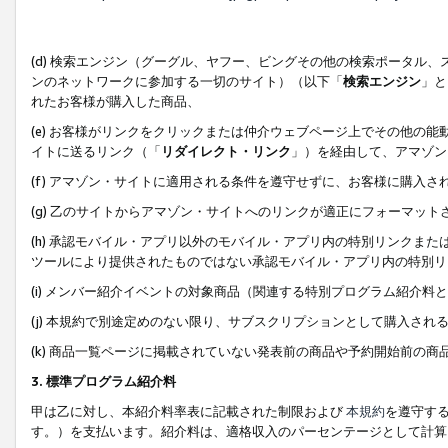
(d) 検索エンジン（グーグル、ヤフー、ビングその他の検索ポータル
ンのネットワークに参加する一切のサイト）（以下「
検索エンジン
」と
れたお客様が購入した商品、
(e) お客様がリンクをクリックまたは仲介ウェブページ上でその他の
イトに送るリンク（「
リダイレクト・リンク
」）を経由して、アマゾン
(f) アマゾン・サイトに適用される条件を遵守せずに、お客様に購入さ
(g) 乙のサイトからアマゾン・サイトへのリンクが適正にフォーマッ
(h) 承認モバイル・アプリ以外のモバイル・アプリ内の特別リンクまたはC
ツールにより提供されたものではない承認モバイル・アプリ内の特別リ
(i) メンバー紹介イベントの対象商品（関連する特別プログラム紹介料と
(j) 本規約で別途定めのない限り、サブスクリプションとして購入され
(k) 商品一覧ページに掲載されていない発表前の商品や予約開始前の商
3. 標準プログラム紹介料
甲は乙に対し、本紹介料率表に記載された制限および
本規約
を遵守す
す。）を支払います。紹介料は、適格収入のパーセンテージとして計算