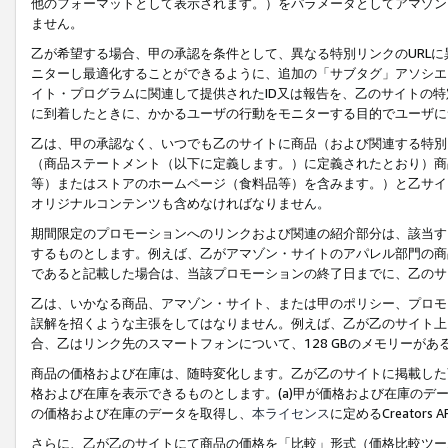
他のフォーマットとして表示されます。）をパラメータとしてアマゾン
ません。
乙が希望する場合、甲の承認を条件として、異なる特別リンクのURL
ニターし最適化することができるように、追加の「サブタグ」アソシエ
イト・プログラムに関連して提供されたID又は報告を、乙のサイトの
に到着したときに、かかるユーザの行動をモニターする目的でユーザに
乙は、甲の承認なく、いつでも乙のサイトに商品（および関連する特別
（商品ステートメント（以下に定義します。）に定義されたとおり）商
等）またはストアのホームページ（食料品等）を含みます。）と乙サイ
オリジナルコンテンツも含めなければなりません。
期間限定のプロモーションへのリンクおよび関連の紹介部分は、該当す
するものとします。例えば、乙がアマゾン・サイトのアパレル部門の商
であると記載した場合は、当該プロモーションの終了日までに、乙のサ
乙は、いかなる商品、アマゾン・サイト、または甲のポリシー、プロモ
誤解を招くような主張をしてはなりません。例えば、乙が乙のサイト上に
合、乙はリンク先のスマートフォンについて、128 GBのメモリーが
商品の価格および在庫は、随時変化します。乙が乙のサイトに掲載した
格および在庫を表示できるものとします。(a)甲が価格および在庫のデータを
の価格および在庫のデータを取得し、
本ライセンス
に定めるCreator
さらに、乙が乙のサイトにて商品の価格を「比較」形式（価格比較ツー