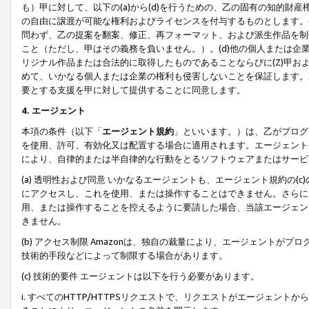
も）甲に対して、以下の(a)から(d)を行うための、乙の固有の知的
の自由に譲渡が可能な権利およびライセンスを付与するものとします。(
問わず、乙の提案を翻案、修正、再フォーマット、および派生作品を制
こと（ただし、甲はその義務を負いません。）。(d)他の個人または企
リジナル作品または合法的に取得したものであることならびに(Z)甲
めて、いかなる個人または企業の権利も侵害しないことを保証します。
要とする支援を甲に対して提供することに同意します。
4. エージェント
本項の条件（以下「
エージェント規約
」といいます。）は、乙がプログ
を使用、許可、有効化又は配置する場合に適用されます。エージェント
により、自律的または半自律的な行動をとるソフトウェアまたはサービ
(a) 透明性および同意 いかなるエージェントも、エージェント規約の
にアクセスし、これを使用、または操作することはできません。さらに、
用、または操作することを控えるように要請した場合、当該エージェン
きません。
(b) アクセス制限 Amazonは、独自の裁量により、エージェント
技術的手段などによって制限する場合があります。
(c) 技術的要件 エージェントは以下を行う必要があります。
i. すべてのHTTP/HTTPSリクエストで、リクエストがエージェ