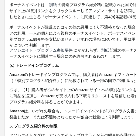
ボーナスイベントは、
別紙
の特別プログラム紹介料に記載された国で利
サイト上の特別リンクをクリックスルーしてアマゾン・サイトを訪問した
したときに生じる「ボーナスイベント」に関連して、第4(b)条記載の
ボーナスイベントが違反またはその他の悪用により不適格となった場合
アの利用、一人の個人による複数のボーナスイベント、ボーナスイベン
別プログラム紹介料を支払いません。いずれの場合においても、甲は甲
かについて判断します。
アソシエイト・プログラム参加要件
にかかわらず、
別紙
記載のボーナ
ーナスイベントに関連する場合にのみ許可されるものとします。
(c) トレードインプログラム
Amazonのトレードインプログラムでは、購入者はAmazonギフト
（「特別プログラム紹介料」）に記載されている一部の国でご利用いた
乙は、（1）購入者が乙のサイト上のAmazonサイトへの特別なリン
に商品を追加し、Amazonが受け入れる下取りリクエストを送信した場
プログラム紹介料を得ることができます。
Amazonは、いずれの場合も、トレードインイベントがプログラム文書
発生したか、または不適格となったかを独自の裁量により判断します。
5. プログラム紹介料の制限
アソシエイトタグは、アソシエイト・プログラムからの紹介料を受ける