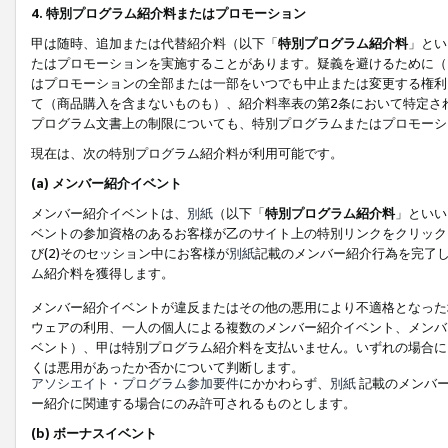
4. 特別プログラム紹介料またはプロモーション
甲は随時、追加または代替紹介料（以下「
特別プログラム紹介料
」とい
たはプロモーションを実施することがあります。疑義を避けるために（
はプロモーションの全部または一部をいつでも中止または変更する権利
て（商品購入を含まないものも）、紹介料率表の第2条において特定さ
プログラム文書上の制限についても、特別プログラムまたはプロモーシ
現在は、次の特別プログラム紹介料が利用可能です。
(a) メンバー紹介イベント
メンバー紹介イベントは、
別紙
（以下「
特別プログラム紹介料
」といい
ベントの参加資格のあるお客様が乙のサイト上の特別リンクをクリック
び(2)そのセッション中にお客様が
別紙
記載のメンバー紹介行為を完了
ム紹介料を獲得します。
メンバー紹介イベントが違反またはその他の悪用により不適格となった
ウェアの利用、一人の個人による複数のメンバー紹介イベント、メンバ
ベント）、甲は特別プログラム紹介料を支払いません。いずれの場合に
くは悪用があったか否かについて判断します。
アソシエイト・プログラム参加要件
にかかわらず、
別紙
記載のメンバー
ー紹介に関連する場合にのみ許可されるものとします。
(b) ボーナスイベント