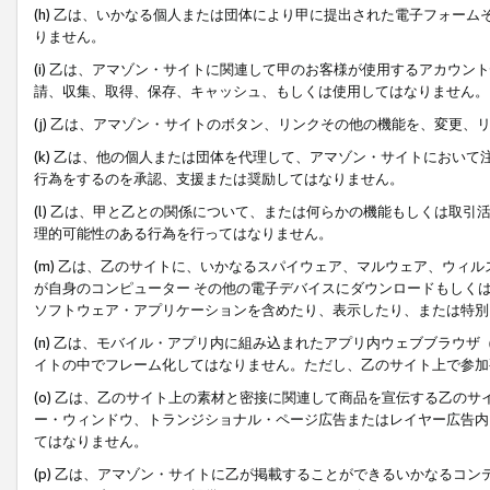
(h) 乙は、いかなる個人または団体により甲に提出された電子フォー
りません。
(i) 乙は、アマゾン・サイトに関連して甲のお客様が使用するアカウ
請、収集、取得、保存、キャッシュ、もしくは使用してはなりません。
(j) 乙は、アマゾン・サイトのボタン、リンクその他の機能を、変更
(k) 乙は、他の個人または団体を代理して、アマゾン・サイトにおい
行為をするのを承認、支援または奨励してはなりません。
(l) 乙は、甲と乙との関係について、または何らかの機能もしくは取
理的可能性のある行為を行ってはなりません。
(m) 乙は、乙のサイトに、いかなるスパイウェア、マルウェア、ウィ
が自身のコンピューター その他の電子デバイスにダウンロードもしく
ソフトウェア・アプリケーションを含めたり、表示したり、または特別
(n) 乙は、モバイル・アプリ内に組み込まれたアプリ内ウェブブラウザ
イトの中でフレーム化してはなりません。ただし、乙のサイト上で参加
(o) 乙は、乙のサイト上の素材と密接に関連して商品を宣伝する乙の
ー・ウィンドウ、トランジショナル・ページ広告またはレイヤー広告内
てはなりません。
(p) 乙は、アマゾン・サイトに乙が掲載することができるいかなるコ