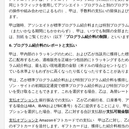
同じトラフィックを使用してアソシエイト・プログラムと別のプログラ
の操作や組み合わせによるもの）、甲は、手数料の支払いの留保および
ます。
甲は随時、アソシエイトが標準プログラム紹介料または特別プログラム
（またいかなる期間にもかかわらず）、甲は、いつでも制限の全部また
は、
別紙
をご覧ください（以下「
プログラム紹介料の制限
」といいま
6. プログラム紹介料のレポートと支払い
甲は、甲内部のトラッキングのために、および乙が当該月に獲得した標
乙に配布するため、適格販売を正確かつ包括的にトラッキングするため
ラム紹介料は、最も近い現地通貨の金額（米ドルの場合はセントなど）
ている水準よりもわずかに高くなったり低くなったりすることがありま
甲は、乙が標準プログラム紹介料および特別プログラム紹介料を獲得し
ゾン・サイトの初期設定通貨で標準プログラム紹介料および特別プログ
いを受け取ることもできます。これを選択する場合、乙は、為替レート
支払オプション1:
銀行振込での支払い 乙が乙の銀行名、口座番号、ア
する場合はABA、IBANおよびBIC番号）を乙に提供することにより
プションを選択した場合、甲は、乙に対する合計支払額が
支払可能金額
支払オプション2:
Amazonギフトカードでの支払い 甲は乙に対し、
のギフトカードを送付します。ギフトカードは、獲得した紹介料相当の