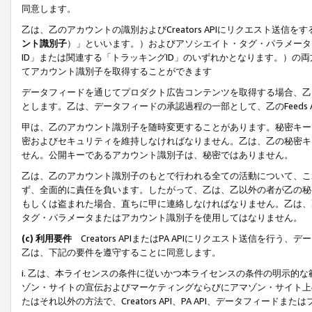
同意します。
乙は、乙のアカウントの識別およびCreators APIにリクエスト送
ント識別子
）」といいます。）およびアソシエイト・タグ・パラメータ（
ID」または関連する「トラッキングID」のいずれかとなります。）の両方
てアカウント識別子を取得することができます
データフィードを通じてプロダクト広告コンテンツを取得する場合、乙は、Cre
とします。乙は、データフィードの承認過程の一部として、乙のFeeds
甲は、乙のアカウント識別子を随時変更することがあります。秘密キー
密およびセキュリティを維持しなければなりません。乙は、乙の秘密キ
せん。公開キーであるアカウント識別子は、秘密ではありません。
乙は、乙のアカウント識別子のもとで行われる全ての活動について、こ
ず、全面的に責任を負います。したがって、乙は、乙以外の者が乙の秘
もしくは盗まれた場合、直ちに甲に連絡しなければなりません。乙は、
タグ・パラメータまたはアカウント識別子を使用してはなりません。
(c) 利用要件
Creators APIまたはPA APIにリクエスト送信を
乙は、下記の要件を遵守することに同意します。
i. 乙は、本ライセンスの条件に従いかつ本ライセンスの条件の明示的
ゾン・サイトの宣伝およびマーケティングならびにアマゾン・サイト上
たはそれ以外の方法で、Creators API、PA API、データフィー