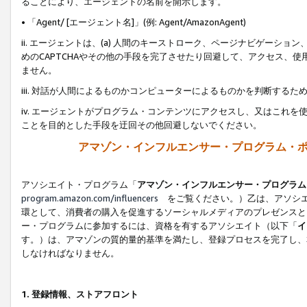
ることにより、エージェントの名前を開示します。
• 「Agent/ [エージェント名]」(例: Agent/AmazonAgent)
ii. エージェントは、(a) 人間のキーストローク、ページナビゲーシ
めのCAPTCHAやその他の手段を完了させたり回避して、アクセス、
ません。
iii. 対話が人間によるものかコンピューターによるものかを判断する
iv. エージェントがプログラム・コンテンツにアクセスし、又はこれ
ことを目的とした手段を迂回その他回避しないでください。
アマゾン・インフルエンサー・プログラム・
アソシエイト・プログラム「
アマゾン・インフルエンサー・プログラム
program.amazon.com/influencers
をご覧ください。）乙は、アソシエ
環として、消費者の購入を促進するソーシャルメディアのプレゼンスと
ー・プログラムに参加するには、資格を有するアソシエイト（以下「
イ
す。）は、アマゾンの質的量的基準を満たし、登録プロセスを完了し、
しなければなりません。
1.
登録情報、ストアフロント