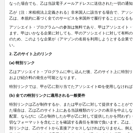
なった場合でも、乙は当該電子メールアドレスに送信された一切の通知
乙が［注：米租税法上定義される］非米国人に該当する場合で、アソシ
乙は、本規約に基づく全てのサービスを米国外で履行することになるも
アソシエイト・プログラムへの参加は無料であり、甲はアソシエイト・
ます。甲はいかなる企業に対しても、甲のアソシエイトに対して有料の
のため、このような企業が（アマゾンの名前を利用しようとする企業で
い。
2. 乙のサイト上のリンク
(a) 特別リンク
乙はアソシエイト・プログラムに申し込んだ後、乙のサイト上に特別リ
および紹介料の発生が可能となります。
特別リンクでは、甲が乙に割り当てたアソシエイトIDを使用しなけれ
(b) 全ての特別リンクに適用される一般要件
特別リンクは乙が制作するか、または甲が乙に対して提供することがで
た場合は、乙は乙のサイト上にある当該種類のリンクの表示を中止しな
配置、ならびに（乙が制作したか甲が乙に対して提供したかを問わず）
切なフォーマットを含むことを確認する責任を単独で負います。乙は、
別リンクは、乙のサイトから直接アクセスしなければなりません。例えば、