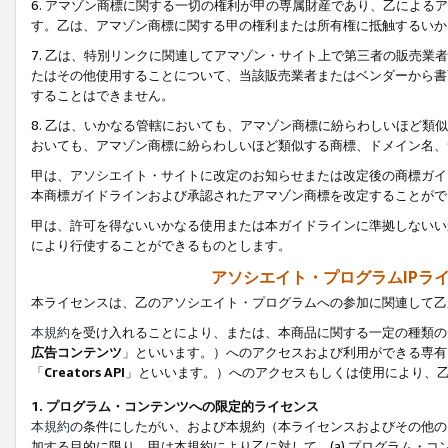
6. アマゾン商標に関する一切の権利が甲の専属財産であり、乙によ
す。乙は、アマゾン商標に関する甲の権利または所有権に抵触するいか
7. 乙は、特別リンクに関連してアマゾン・サイト上で第三者の販売
たはその他使用することについて、当該販売業者またはベンダーから書
することはできません。
8. 乙は、いかなる管轄においても、アマゾン商標に紛らわしいほど
おいても、アマゾン商標に紛らわしいほど類似する商標、ドメイン名、
甲は、アソシエイト・サイトに改定のお知らせまたは改定後の商標ガイ
本商標ガイドラインおよび承認されたアマゾン商標を改定することがで
甲は、許可を得ないいかなる使用または本ガイドラインに準拠しないい
により行使することができるものとします。
アソシエイト・プログラムIPラ
本ライセンスは、乙のアソシエイト・プログラムへの参加に関連して乙
本規約
を受け入れることにより、または、本商品に関する一定の種類の
広告コンテンツ
」といいます。）へのアクセスおよび利用ができる専有
「
Creators API
」といいます。）へのアクセスもしくは使用により、
1. プログラム・コンテンツへの限定的ライセンス
本規約
の条件にしたがい、および本規約（本ライセンスおよびその他の
加する目的に限り、甲は本規約により乙に対して、(a) プログラム・コ