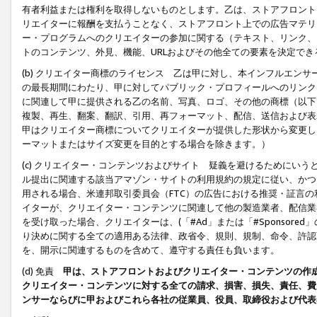
有者利益または権利を取得しないものとします。乙は、ストアフロントに
リエイターに報酬を支払うことなく、ストアフロント上での広告マテリア
ー・プログラムへのクリエイターの参加に関する（テキスト、リンク、
トのコンテンツ、外見、機能、URLおよびその他全ての要素を決定で
(b) クリエイター商標のライセンス 乙は甲に対し、本インフルエン
の最長期間にわたり、甲に対してパブリック・プロフィールへのリンク
に関連して甲に提供される乙の名前、写真、ロゴ、その他の商標（以下
複製、再生、翻案、翻訳、引用、再フォーマット、配信、送信および表
甲はクリエイター商標についてクリエイターが提供した形状から変更し
ーマットまたはサイズ変更を目的とする場合を除きます。）
(c) クリエイター・コンテンツおよびサイト 疑義を避けるためにい
ル提出に関連する該当アマゾン・サイトの利用規約の規定に従い、かつ、
用される場合、米連邦取引委員会（FTC）の広告における推奨・証言
イターが、クリエイター・コンテンツに関連して他の製造業者、配信業
を受け取った場合、クリエイターは、(「#Ad」または「#Sponsor
り決めに関する全ての適用ある法律、政省令、規則、規制、命令、許認
を、開示に関連するものを含めて、遵守する責任も負います。
(d) 免責
甲は、ストアフロントおよびクリエイター・コンテンツの作
クリエイター・コンテンツに対する全ての請求、損害、損失、責任、費
ンサーならびに甲およびこれら各社の従業員、役員、取締役および代表