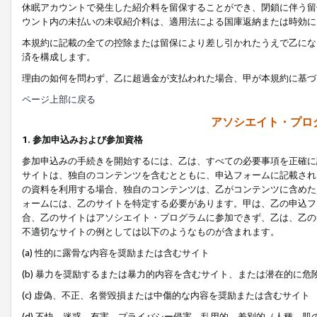
休眠アカウントで発生した紹介料を留保することができ、閉鎖に伴う留
ウント内の未払いの未収紹介料は、適用法による国庫返納または時効に
本規約に記載の全ての控除または留保により差し引かれたうえで乙にな
済を構成します。
理由の如何を問わず、乙に超過金が支払われた場合、甲が本規約に基づ
ページ上部に戻る
アソシエイト・プロ
1. 参加申込みおよび参加資格
参加申込みの手続きを開始するには、乙は、すべての必要事項を正確に
サイトは、独自のコンテンツを含むとともに、申込フォームに記載され
の資料を利用する場合、独自のコンテンツは、乙がコンテンツに含めた
ォームには、乙のサイトを特定する必要があります。甲は、乙の申込フ
合、乙のサイトはアソシエイト・プログラムに参加できず、乙は、乙の
不適切なサイトの例としては以下のようなものが含まれます。
(a) 性的に露骨な内容を奨励または含むサイト
(b) 暴力を奨励するまたは暴力的内容を含むサイト、または潜在的に
(c) 虚偽、不正、名誉毀損または中傷的な内容を奨励または含むサイト
(d) 不快、迷惑、有害、プライバシー侵害、乱用的、差別的（人種、