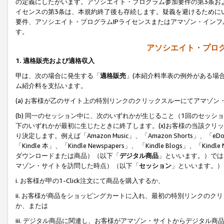
の定義にしたがいます。アソシエイト・プログラム参加要件の第3条お
イセンスの第3条は、本規約終了後も存続します。疑義を避けるためにい
要件、アソシエイト・プログラムIPライセンスまたはアマゾン・イン
す。
アソシエイト・プログ
1. 適格販売および適格収入
甲は、次の場合に発生する「
適格販売
」(本紹介料率表の例外がある場
ム紹介料を支払います。
(a) お客様が乙のサイト上の特別リンクのクリックスルーにてアマゾン
(b) 同一のセッション中に、次のいずれかが生じること（1回のセッ
下のいずれかが最初に生じたときに終了します。(x)お客様の当該クリッ
り決定します。例えば「Amazon Music」、「Amazon Shorts」、「eDo
「Kindle 本」、「Kindle Newspapers」、 「Kindle Blogs」、「
ダウンロードまたは商品）（以下「
デジタル商品
」といいます。）では
マゾン・サイトを訪問した時点）（以下「
セッション
」といいます。）
i. お客様が甲の1-Click注文にて商品を購入するか、
ii. お客様が商品をショッピングカートに入れ、最初の特別リンクの
か、または
iii. デジタル商品に関連し、お客様がアマゾン・サイトからデジタ