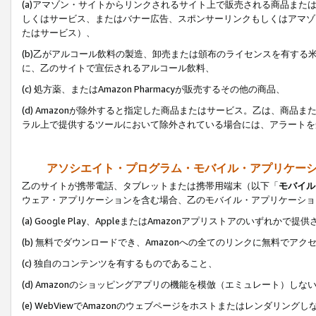
(a)アマゾン・サイトからリンクされるサイト上で販売される商品またはサ
しくはサービス、またはバナー広告、スポンサーリンクもしくはアマゾ
たはサービス）、
(b)乙がアルコール飲料の製造、卸売または頒布のライセンスを有す
に、乙のサイトで宣伝されるアルコール飲料、
(c) 処方薬、またはAmazon Pharmacyが販売するその他の商品、
(d) Amazonが除外すると指定した商品またはサービス。乙は、商品また
ラル上で提供するツールにおいて除外されている場合には、アラートを
アソシエイト・プログラム・モバイル・アプリケー
乙のサイトが携帯電話、タブレットまたは携帯用端末（以下「
モバイル
ウェア・アプリケーションを含む場合、乙のモバイル・アプリケーショ
(a) Google Play、AppleまたはAmazonアプリストアのいずれかで
(b) 無料でダウンロードでき、Amazonへの全てのリンクに無料でアク
(c) 独自のコンテンツを有するものであること、
(d) Amazonのショッピングアプリの機能を模倣（エミュレート）しな
(e) WebViewでAmazonのウェブページをホストまたはレンダリング