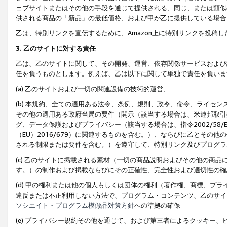
ェブサイトまたはその他の手段を通じて提供される、同じ、または類似
供される商品の「新品」の最低価格、および甲が乙に提供している場合
乙は、特別リンクを宣伝するために、Amazon上に特別リンクを投稿し
3. 乙のサイトに対する責任
乙は、乙のサイトに関して、その開発、運営、依存関係サービスおよび
任を負うものとします。例えば、乙は以下に関して単独で責任を負いま
(a) 乙のサイトおよび一切の関連設備の技術的運営、
(b) 本規約、全ての適用ある法令、条例、規則、政令、命令、ライセ
その他の適用ある政府当局の要件（開示（該当する場合は、米連邦取引
グ、データ保護およびプライバシー（該当する場合は、指令2002/58
（EU）2016/679）に関連するものを含む。）、ならびに乙とそ
される制限または要件を含む。）を遵守して、特別リンク及びプログラ
(c) 乙のサイトに掲載される素材（一切の商品説明およびその他の商
す。）の制作および掲載ならびにその正確性、完全性および適切性の確
(d) 甲の権利または他の個人もしくは団体の権利（著作権、商標、プ
違反または不正利用しない方法で、プログラム・コンテンツ、乙のサイ
ソシエイト・プログラム模倣品対策方針
への準拠の確保
(e) プライバシー規約その他を通じて、および第三者によるクッキー