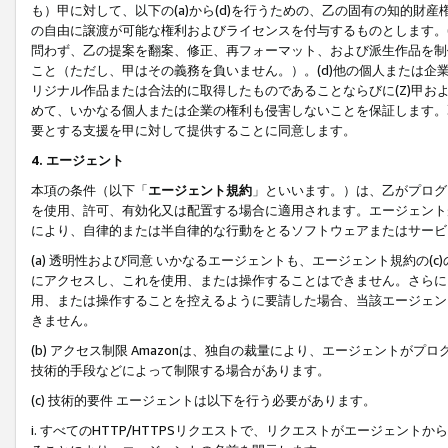
も）甲に対して、以下の(a)から(d)を行うための、乙の固有の知的
の自由に譲渡が可能な権利およびライセンスを付与するものとします。(
問わず、乙の提案を翻案、修正、再フォーマット、および派生作品を制
こと（ただし、甲はその義務を負いません。）。(d)他の個人または企
リジナル作品または合法的に取得したものであることならびに(Z)甲
めて、いかなる個人または企業の権利も侵害しないことを保証します。
要とする支援を甲に対して提供することに同意します。
4. エージェント
本項の条件（以下「
エージェント規約
」といいます。）は、乙がプログ
を使用、許可、有効化又は配置する場合に適用されます。エージェント
により、自律的または半自律的な行動をとるソフトウェアまたはサービ
(a) 透明性および同意 いかなるエージェントも、エージェント規約の
にアクセスし、これを使用、または操作することはできません。さらに、
用、または操作することを控えるように要請した場合、当該エージェン
きません。
(b) アクセス制限 Amazonは、独自の裁量により、エージェント
技術的手段などによって制限する場合があります。
(c) 技術的要件 エージェントは以下を行う必要があります。
i. すべてのHTTP/HTTPSリクエストで、リクエストがエージェ