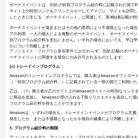
ボーナスイベントは、
別紙
の特別プログラム紹介料に記載された国で利
サイト上の特別リンクをクリックスルーしてアマゾン・サイトを訪問した
したときに生じる「ボーナスイベント」に関連して、第4(b)条記載の
ボーナスイベントが違反またはその他の悪用により不適格となった場合
アの利用、一人の個人による複数のボーナスイベント、ボーナスイベン
別プログラム紹介料を支払いません。いずれの場合においても、甲は甲
かについて判断します。
アソシエイト・プログラム参加要件
にかかわらず、
別紙
記載のボーナ
ーナスイベントに関連する場合にのみ許可されるものとします。
(c) トレードインプログラム
Amazonのトレードインプログラムでは、購入者はAmazonギフト
（「特別プログラム紹介料」）に記載されている一部の国でご利用いた
乙は、（1）購入者が乙のサイト上のAmazonサイトへの特別なリン
に商品を追加し、Amazonが受け入れる下取りリクエストを送信した場
プログラム紹介料を得ることができます。
Amazonは、いずれの場合も、トレードインイベントがプログラム文書
発生したか、または不適格となったかを独自の裁量により判断します。
5. プログラム紹介料の制限
アソシエイトタグは、アソシエイト・プログラムからの紹介料を受ける