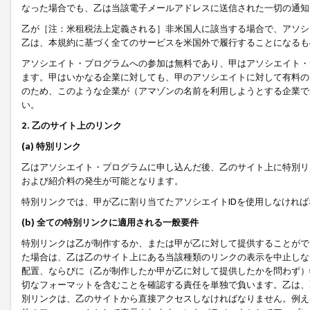
なった場合でも、乙は当該電子メールアドレスに送信された一切の通知
乙が［注：米租税法上定義される］非米国人に該当する場合で、アソシ
乙は、本規約に基づく全てのサービスを米国外で履行することになるも
アソシエイト・プログラムへの参加は無料であり、甲はアソシエイト・
ます。甲はいかなる企業に対しても、甲のアソシエイトに対して有料の
のため、このような企業が（アマゾンの名前を利用しようとする企業で
い。
2. 乙のサイト上のリンク
(a) 特別リンク
乙はアソシエイト・プログラムに申し込んだ後、乙のサイト上に特別リ
および紹介料の発生が可能となります。
特別リンクでは、甲が乙に割り当てたアソシエイトIDを使用しなけれ
(b) 全ての特別リンクに適用される一般要件
特別リンクは乙が制作するか、または甲が乙に対して提供することがで
た場合は、乙は乙のサイト上にある当該種類のリンクの表示を中止しな
配置、ならびに（乙が制作したか甲が乙に対して提供したかを問わず）
切なフォーマットを含むことを確認する責任を単独で負います。乙は、
別リンクは、乙のサイトから直接アクセスしなければなりません。例えば、