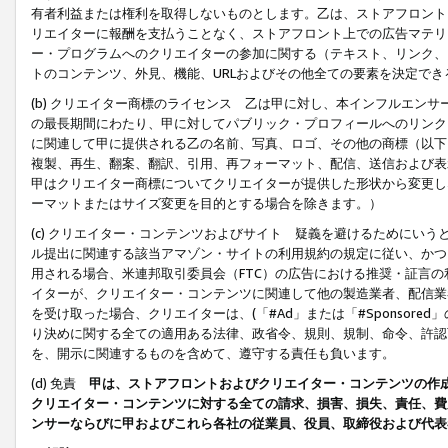
有者利益または権利を取得しないものとします。乙は、ストアフロントに
リエイターに報酬を支払うことなく、ストアフロント上での広告マテリア
ー・プログラムへのクリエイターの参加に関する（テキスト、リンク、
トのコンテンツ、外見、機能、URLおよびその他全ての要素を決定で
(b) クリエイター商標のライセンス 乙は甲に対し、本インフルエン
の最長期間にわたり、甲に対してパブリック・プロフィールへのリンク
に関連して甲に提供される乙の名前、写真、ロゴ、その他の商標（以下
複製、再生、翻案、翻訳、引用、再フォーマット、配信、送信および表
甲はクリエイター商標についてクリエイターが提供した形状から変更し
ーマットまたはサイズ変更を目的とする場合を除きます。）
(c) クリエイター・コンテンツおよびサイト 疑義を避けるためにい
ル提出に関連する該当アマゾン・サイトの利用規約の規定に従い、かつ、
用される場合、米連邦取引委員会（FTC）の広告における推奨・証言
イターが、クリエイター・コンテンツに関連して他の製造業者、配信業
を受け取った場合、クリエイターは、(「#Ad」または「#Sponsor
り決めに関する全ての適用ある法律、政省令、規則、規制、命令、許認
を、開示に関連するものを含めて、遵守する責任も負います。
(d) 免責
甲は、ストアフロントおよびクリエイター・コンテンツの作
クリエイター・コンテンツに対する全ての請求、損害、損失、責任、費
ンサーならびに甲およびこれら各社の従業員、役員、取締役および代表