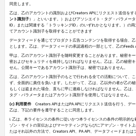
同意します。
乙は、乙のアカウントの識別およびCreators APIにリクエスト送
ント識別子
）」といいます。）およびアソシエイト・タグ・パラメータ（
ID」または関連する「トラッキングID」のいずれかとなります。）の両方
てアカウント識別子を取得することができます
データフィードを通じてプロダクト広告コンテンツを取得する場合、乙は、Cre
とします。乙は、データフィードの承認過程の一部として、乙のFeeds
甲は、乙のアカウント識別子を随時変更することがあります。秘密キー
密およびセキュリティを維持しなければなりません。乙は、乙の秘密キ
せん。公開キーであるアカウント識別子は、秘密ではありません。
乙は、乙のアカウント識別子のもとで行われる全ての活動について、こ
ず、全面的に責任を負います。したがって、乙は、乙以外の者が乙の秘
もしくは盗まれた場合、直ちに甲に連絡しなければなりません。乙は、
タグ・パラメータまたはアカウント識別子を使用してはなりません。
(c) 利用要件
Creators APIまたはPA APIにリクエスト送信を
乙は、下記の要件を遵守することに同意します。
i. 乙は、本ライセンスの条件に従いかつ本ライセンスの条件の明示的
ゾン・サイトの宣伝およびマーケティングならびにアマゾン・サイト上
たはそれ以外の方法で、Creators API、PA API、データフィー