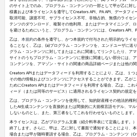
のサイト上でのみ、プログラム・コンテンツの一部として甲が乙に対し
様書および本ライセンスを遵守してCreators API、PA API、
取消可能、譲渡不可、サブライセンス不可、非独占的、無償のライセン
テンツのダウンロード、複製その他利用、またはデータマイニング、ロ
を避けるためにいうと、プログラム・コンテンツには、Creators AP
乙は、
本規約
の条件を遵守し、かつ本規約で付与された明示的なライセ
ることなく、乙は、(a)プログラム・コンテンツを、エンドユーザに
グラム・コンテンツに対してまたはこれに関連してリンクしたり、アマ
サイトのうちプログラム・コンテンツに密接に関連しない部分には、ア
コンテンツを、アマゾン・サイトの関連の商品詳細ページまたは他の関
Creators APIまたはデータフィードを利用することにより、乙は、
その他の情報およびコンテンツにアクセスすることができます。乙がこ
ためにCreators APIまたはデータフィードを利用する場合、乙は、こ
ィード（または同等のサービス）に適用されるライセンス契約の規定を
乙は、プログラム・コンテンツを使用して、知的財産権その他法的権利
したAI生成コンテンツを直接的または間接的に大規模言語モデル、マ
しないものとし、また、第三者をしてこれを行わせないものとします。
本ライセンスは、乙がプログラム文書（紹介料率表にて定義します。）
終了します。さらに、甲は、乙に対して書面で通知することにより、本
場合または甲が随時要請する場合、乙は、プログラム・コンテンツ（Cre