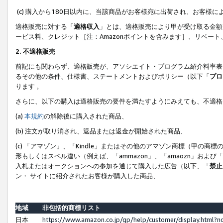
(c) 購入から180日以内に、当該商品がお客様宛に出荷され、お客
適格販売に対する「
適格収入
」とは、適格販売により甲が受け取る金額
ービス料、クレジット［注：Amazonポイントを含みます］、リベー
2. 不適格販売
前記にも関わらず、適格販売が、アソシエイト・プログラム紹介料率表
るその他の条件、仕様書、ステートメントおよびポリシー（以下「
プロ
ります 。
さらに、以下の購入は適格販売の要件を満たすようにみえても、不適格
(a)
本規約
の解除後に購入された商品、
(b) 注文が取り消され、返品または返金が開始された商品、
(c) 「アマゾン」、「Kindle」またはその他のアマゾン商標（甲
形もしくはスペル違い（例えば、「ammazon」、「amaozn」およ
入札またはオークションへの参加を通じて購入した広告（以下、「
禁止
ン・ サイトに紹介されたお客様が購入した商品、
地域
非包括的商標リスト
日本
https://www.amazon.co.jp/gp/help/customer/display.html