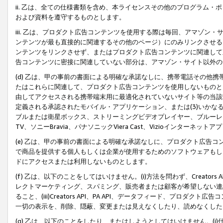
ii. 乙は、全ての仕様書類を含め、本ライセンスその他のプログラム
および資料を遵守するものとします。
iii. 乙は、プロダクト広告コンテンツを使用する際は毎回、アマゾ
ンテンツが最も直接的に関連するその他のページ）にのみリンクさせる
ンテンツをリンクさせず、またはプロダクト広告コンテンツに関連して
告コンテンツに密接に関連していない部分は、アマゾン・サイト以外の
(d) 乙は、甲の事前の書面による明確な承諾なしに、携帯電話その他
たはこれらに関連して、プロダクト広告コンテンツを使用しないものと
由してアクセスされる携帯端末用に最適化されていないサイト等の当該端
定義される承認されたモバイル・アプリケーション、または(3)いか
ブルまたは衛星ボックス、ストリーミングビデオプレイヤー、ブルーレイ
TV、ソニーBravia、パナソニックViera Cast、Vizioインター
(e) 乙は、甲の事前の書面による明確な承諾なしに、プロダクト広告
で商品を提供する個人もしくは企業が使用するためのソフトウェアもしくはその
ドにアクセスまたは利用しないものとします。
(f) 乙は、以下のことをしてはいけません。(i)方法を問わず、Creator
レクトマーケティング、スパミング、販売者または顧客が希望しない連
ること、(iii)Creators API、PA API、データフィード、プ
一切の表示を、削除、隠蔽、変更または見えなくしたり、読めなくした
(g) 乙は、以下のことをしたり、またはしようとしてはいけません。(