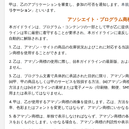
甲は、乙のアプリケーションを審査し、参加の可否を通知します。
本規
リケーション
」といいます。
アソシエイト・プログラム商
本ガイドラインは、プログラム・コンテンツの一部として甲が乙に提供
ラインは常に厳密に遵守することが要求され、本ガイドラインに違反し
自動的に解除されます。
1. 乙は、アマゾン・サイトの商品の在庫状況およびこれに対応する
ン商標を使用することができます。
2. 乙は、アマゾン商標の使用に際し、(i)本ガイドラインの最新版、およ
ません。
3. 乙は、プログラム文書で具体的に承認された目的に限り、アマゾン
(ii)甲、甲の商品もしくは甲のサービスを毀損する方法、(iii)アマ
方法または(iv)オフラインの素材または電子メール（印刷物、郵便、S
用または表示してはなりません。
4. 甲は、乙が使用するアマゾン商標の画像を提供します。乙は、方
率、色彩またはフォントを変更してはならず、アマゾン商標にいかなる
5. 各アマゾン商標は、単独で表示しなければならず、アマゾン商標
スをおくものとします。いかなる場合も、アマゾン商標の判読性や表示