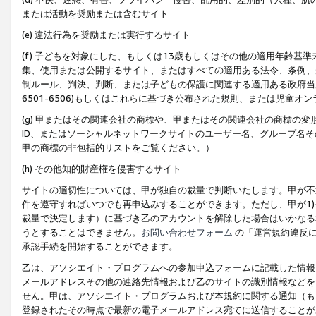
または活動を奨励または含むサイト
(e) 違法行為を奨励または実行するサイト
(f) 子どもを対象にした、もしくは13歳もしくはその他の適用年齢
集、使用または公開するサイト、またはすべての適用ある法令、条例、
制ルール、判決、判断、または子どもの保護に関連する適用ある政府当局の要
6501-6506)もしくはこれらに基づき公布された規則、または児童オ
(g) 甲またはその関連会社の商標や、甲またはその関連会社の商標の
ID、またはソーシャルネットワークサイトのユーザー名、グループ名
甲の商標の非包括的リストをご覧ください。）
(h) その他知的財産権を侵害するサイト
サイトの適切性については、甲が独自の裁量で判断いたします。甲が不
件を遵守すればいつでも再申込みすることができます。ただし、甲が1)
裁量で決定します）に基づき乙のアカウントを解除した場合はいかなる
うとすることはできません。
お問い合わせフォーム
の「運営規約違反に
承認手続を開始することができます。
乙は、アソシエイト・プログラムへの参加申込フォームに記載した情報
メールアドレスその他の連絡先情報および乙のサイトの識別情報などを
せん。甲は、アソシエイト・プログラムおよび本規約に関する通知（も
登録されたその時点で最新の電子メールアドレス宛てに送信することが