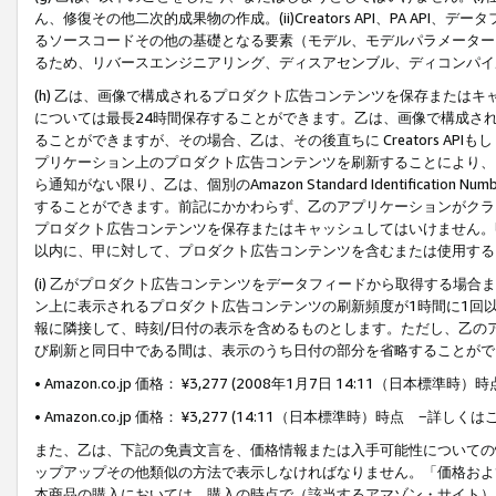
ん、修復その他二次的成果物の作成。(ii)Creators API、PA 
るソースコードその他の基礎となる要素（モデル、モデルパラメーター
るため、リバースエンジニアリング、ディスアセンブル、ディコンパイ
(h) 乙は、画像で構成されるプロダクト広告コンテンツを保存または
については最長24時間保存することができます。乙は、画像で構成さ
ることができますが、その場合、乙は、その後直ちに Creators AP
プリケーション上のプロダクト広告コンテンツを刷新することにより、
ら通知がない限り、乙は、個別のAmazon Standard Identification Nu
することができます。前記にかかわらず、乙のアプリケーションがクラ
プロダクト広告コンテンツを保存またはキャッシュしてはいけません。
以内に、甲に対して、プロダクト広告コンテンツを含むまたは使用する
(i) 乙がプロダクト広告コンテンツをデータフィードから取得する場合または
ン上に表示されるプロダクト広告コンテンツの刷新頻度が1時間に1回
報に隣接して、時刻/日付の表示を含めるものとします。ただし、乙の
び刷新と同日中である間は、表示のうち日付の部分を省略することがで
• Amazon.co.jp 価格： ¥3,277 (2008年1月7日 14:11（日本標準
• Amazon.co.jp 価格： ¥3,277 (14:11（日本標準時）時点 −詳しくは
また、乙は、下記の免責文言を、価格情報または入手可能性についての
ップアップその他類似の方法で表示しなければなりません。「価格およ
本商品の購入においては、購入の時点で（該当するアマゾン・サイト）