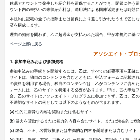
休眠アカウントで発生した紹介料を留保することができ、閉鎖に伴う留
ウント内の未払いの未収紹介料は、適用法による国庫返納または時効に
本規約に記載の全ての控除または留保により差し引かれたうえで乙にな
済を構成します。
理由の如何を問わず、乙に超過金が支払われた場合、甲が本規約に基づ
ページ上部に戻る
アソシエイト・プロ
1. 参加申込みおよび参加資格
参加申込みの手続きを開始するには、乙は、すべての必要事項を正確に
サイトは、独自のコンテンツを含むとともに、申込フォームに記載され
の資料を利用する場合、独自のコンテンツは、乙がコンテンツに含めた
ォームには、乙のサイトを特定する必要があります。甲は、乙の申込フ
合、乙のサイトはアソシエイト・プログラムに参加できず、乙は、乙の
不適切なサイトの例としては以下のようなものが含まれます。
(a) 性的に露骨な内容を奨励または含むサイト
(b) 暴力を奨励するまたは暴力的内容を含むサイト、または潜在的に
(c) 虚偽、不正、名誉毀損または中傷的な内容を奨励または含むサイト
(d) 不快、迷惑、有害、プライバシー侵害、乱用的、差別的（人種、