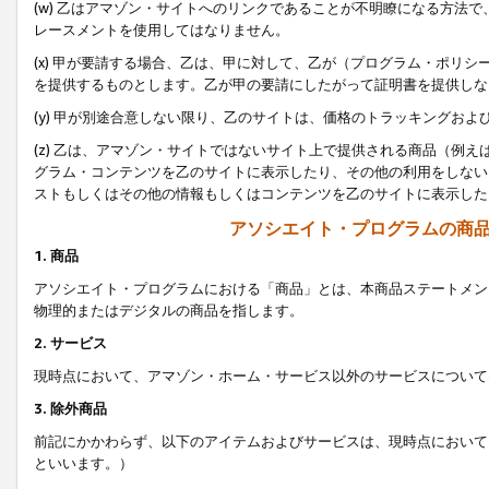
(w) 乙はアマゾン・サイトへのリンクであることが不明瞭になる方法
レースメントを使用してはなりません。
(x) 甲が要請する場合、乙は、甲に対して、乙が（プログラム・ポリ
を提供するものとします。乙が甲の要請にしたがって証明書を提供しな
(y) 甲が別途合意しない限り、乙のサイトは、価格のトラッキングお
(z) 乙は、アマゾン・サイトではないサイト上で提供される商品（例
グラム・コンテンツを乙のサイトに表示したり、その他の利用をしない
ストもしくはその他の情報もしくはコンテンツを乙のサイトに表示した
アソシエイト・プログラムの商
1. 商品
アソシエイト・プログラムにおける「商品」とは、本商品ステートメン
物理的またはデジタルの商品を指します。
2. サービス
現時点において、アマゾン・ホーム・サービス以外のサービスについて
3. 除外商品
前記にかかわらず、以下のアイテムおよびサービスは、現時点において
といいます。）