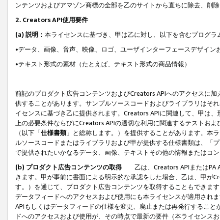
ンテンツおよびアマゾン商標の全部を乙のサイトから直ちに除去、削除
2. Creators API使用要件
(a) 説明：
本ライセンスに基づき、甲は乙に対し、以下を含むプログラ
•データ、画像、音声、映像、ロゴ、ユーザインターフェースデザイン
•テキスト形式の素材（たとえば、テキスト形式の商品情報）
前記のプロダクト広告コンテンツおよびCreators APIへのアクセスに
供することがあります。サンプルソースコードおよびライブラリはそれ
イセンスに基づき乙に提供されます。Creators APIに関連して
上の必要条件ならびにCreators APIの適切な利用に関連するテ
（以下「
仕様書類
」と総称します。）を提供することがあります。本ラ
ルソースコードまたはライブラリおよび甲が提供する仕様書類は、「プ
で提供されたいかなるデータ、画像、テキストその他の情報またはコン
(b) プロダクト広告コンテンツの取得
乙は、Creators APIま
きます。甲が事前に書面による明示的な承認をした場合、乙は、甲がCreator
す。）を通じて、プロダクト広告コンテンツを取得することもできます
データフィードへのアクセスおよび使用にも本ライセンスが適用されます。乙は
APIもしくはデータフィードの仕様を変更、廃止または再発行することがで
ドへのアクセスおよび使用が、その時点で最新の要件（本ライセンスお