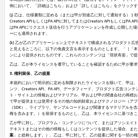
例において、「詳細はこちら」および「詳しくはこちら」をクリックす
(j) 乙は、仕様書類に定める（または甲が別途乙に対して通知する）
Creators APIもしくはPA APIに対してまたはCreators APIもしく
はPA APIにリクエスト送信を行うアプリケーションを作成し公開し
ーにも適用されます。
(k) 乙が乙のアプリケーション上でテキストで構成されるプロダクト
と見えるところに、以下の免責文言を表示するものとします。「［「本
ンにより提供されたものです。これらのコンテンツは「現状有姿」で提
乙は、乙が本ライセンスを遵守していることを確認するために甲が要求
3. 権利留保、乙の提案
本規約において明示的に定める制限されたライセンスを除いて、甲は、
ンツ、Creators API、PA API、データフィード、プロダクト
ト・サイト上の情報およびマテリアル、甲および甲の関連会社の商標お
て甲が提供または使用するその他の知的財産およびテクノロジー（アプ
（SDK）、ライブラリ、サンプルコードおよび関連するマテリアルを
権を含みます。）を留保するものとし、乙は、本ライセンスに基づきこ
乙が甲に対し、プログラム・コンテンツについて、またはアソシエイト
テキストまたはその他の情報もしくはコンテンツを提供した場合、また
案
」と総称します。）、乙は、甲に対して、乙の提案に関する一切の権