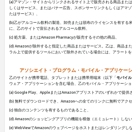
(a)アマゾン・サイトからリンクされるサイト上で販売される商品またはサ
しくはサービス、またはバナー広告、スポンサーリンクもしくはアマゾ
たはサービス）、
(b)乙がアルコール飲料の製造、卸売または頒布のライセンスを有す
に、乙のサイトで宣伝されるアルコール飲料、
(c) 処方薬、またはAmazon Pharmacyが販売するその他の商品、
(d) Amazonが除外すると指定した商品またはサービス。乙は、商品また
ラル上で提供するツールにおいて除外されている場合には、アラートを
アソシエイト・プログラム・モバイル・アプリケー
乙のサイトが携帯電話、タブレットまたは携帯用端末（以下「
モバイル
ウェア・アプリケーションを含む場合、乙のモバイル・アプリケーショ
(a) Google Play、AppleまたはAmazonアプリストアのいずれかで
(b) 無料でダウンロードでき、Amazonへの全てのリンクに無料でアク
(c) 独自のコンテンツを有するものであること、
(d) Amazonのショッピングアプリの機能を模倣（エミュレート）しな
(e) WebViewでAmazonのウェブページをホストまたはレンダリング