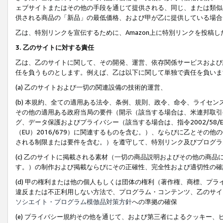
ェブサイトまたはその他の手段を通じて提供される、同じ、または類似
供される商品の「新品」の最低価格、および甲が乙に提供している場合
乙は、特別リンクを宣伝するために、Amazon上に特別リンクを投稿し
3. 乙のサイトに対する責任
乙は、乙のサイトに関して、その開発、運営、依存関係サービスおよび
任を負うものとします。例えば、乙は以下に関して単独で責任を負いま
(a) 乙のサイトおよび一切の関連設備の技術的運営、
(b) 本規約、全ての適用ある法令、条例、規則、政令、命令、ライセ
その他の適用ある政府当局の要件（開示（該当する場合は、米連邦取引
グ、データ保護およびプライバシー（該当する場合は、指令2002/58
（EU）2016/679）に関連するものを含む。）、ならびに乙とそ
される制限または要件を含む。）を遵守して、特別リンク及びプログラ
(c) 乙のサイトに掲載される素材（一切の商品説明およびその他の商
す。）の制作および掲載ならびにその正確性、完全性および適切性の確
(d) 甲の権利または他の個人もしくは団体の権利（著作権、商標、プ
違反または不正利用しない方法で、プログラム・コンテンツ、乙のサイ
ソシエイト・プログラム模倣品対策方針
への準拠の確保
(e) プライバシー規約その他を通じて、および第三者によるクッキー