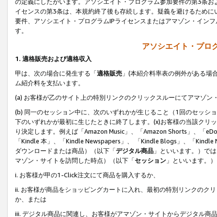
の定義にしたがいます。アソシエイト・プログラム参加要件の第3条お
イセンスの第3条は、本規約終了後も存続します。疑義を避けるためにい
要件、アソシエイト・プログラムIPライセンスまたはアマゾン・イン
す。
アソシエイト・プログ
1. 適格販売および適格収入
甲は、次の場合に発生する「
適格販売
」(本紹介料率表の例外がある場
ム紹介料を支払います。
(a) お客様が乙のサイト上の特別リンクのクリックスルーにてアマゾン
(b) 同一のセッション中に、次のいずれかが生じること（1回のセッ
下のいずれかが最初に生じたときに終了します。(x)お客様の当該クリッ
り決定します。例えば「Amazon Music」、「Amazon Shorts」、「eDo
「Kindle 本」、「Kindle Newspapers」、 「Kindle Blogs」、「
ダウンロードまたは商品）（以下「
デジタル商品
」といいます。）では
マゾン・サイトを訪問した時点）（以下「
セッション
」といいます。）
i. お客様が甲の1-Click注文にて商品を購入するか、
ii. お客様が商品をショッピングカートに入れ、最初の特別リンクの
か、または
iii. デジタル商品に関連し、お客様がアマゾン・サイトからデジタ