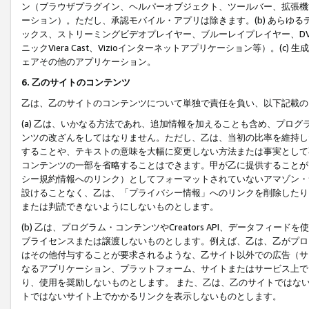
ン（ブラウザプラグイン、ヘルパーオブジェクト、ツールバー、拡張機
ーション）。ただし、承認モバイル・アプリは除きます。(b) あらゆ
ックス、ストリーミングビデオプレイヤー、ブルーレイプレイヤー、DVDプ
ニックViera Cast、Vizioインターネットアプリケーション等）。(
ェアその他のアプリケーション。
6. 乙のサイトのコンテンツ
乙は、乙のサイトのコンテンツについて単独で責任を負い、以下記載の
(a) 乙は、いかなる方法であれ、追加情報を加えることも含め、プロ
ンツの改ざんをしてはなりません。ただし、乙は、当初の比率を維持し
することや、テキストの意味を大幅に変更しない方法または事実として
コンテンツの一部を省略することはできます。甲が乙に提供することが
シー規約情報へのリンク）としてフォーマットされていないアマゾン・
設けることなく、乙は、「プライバシー情報」へのリンクを削除したり
または判読できないようにしないものとします。
(b) 乙は、プログラム・コンテンツやCreators API、データフ
ブライセンスまたは譲渡しないものとします。例えば、乙は、乙がプロ
はその他付与することが要求されるような、乙サイト以外での広告（サ
なるアプリケーション、プラットフォーム、サイトまたはサービス上で
り、使用を奨励しないものとします。 また、乙は、乙のサイトではな
トではないサイト上でかかるリンクを表示しないものとします。