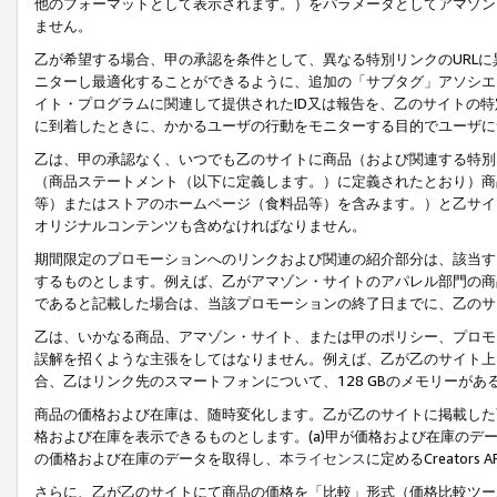
他のフォーマットとして表示されます。）をパラメータとしてアマゾン
ません。
乙が希望する場合、甲の承認を条件として、異なる特別リンクのURL
ニターし最適化することができるように、追加の「サブタグ」アソシエ
イト・プログラムに関連して提供されたID又は報告を、乙のサイトの
に到着したときに、かかるユーザの行動をモニターする目的でユーザに
乙は、甲の承認なく、いつでも乙のサイトに商品（および関連する特別
（商品ステートメント（以下に定義します。）に定義されたとおり）商
等）またはストアのホームページ（食料品等）を含みます。）と乙サイ
オリジナルコンテンツも含めなければなりません。
期間限定のプロモーションへのリンクおよび関連の紹介部分は、該当す
するものとします。例えば、乙がアマゾン・サイトのアパレル部門の商
であると記載した場合は、当該プロモーションの終了日までに、乙のサ
乙は、いかなる商品、アマゾン・サイト、または甲のポリシー、プロモ
誤解を招くような主張をしてはなりません。例えば、乙が乙のサイト上に
合、乙はリンク先のスマートフォンについて、128 GBのメモリーが
商品の価格および在庫は、随時変化します。乙が乙のサイトに掲載した
格および在庫を表示できるものとします。(a)甲が価格および在庫のデータを
の価格および在庫のデータを取得し、
本ライセンス
に定めるCreator
さらに、乙が乙のサイトにて商品の価格を「比較」形式（価格比較ツー