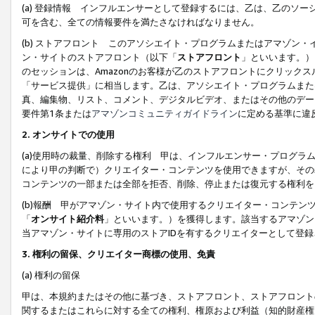
(a) 登録情報 インフルエンサーとして登録するには、乙は、乙のソ
可を含む、全ての情報要件を満たさなければなりません。
(b) ストアフロント このアソシエイト・プログラムまたはアマゾン
ン・サイトのストアフロント（以下「
ストアフロント
」といいます。）
のセッションは、Amazonのお客様が乙のストアフロントにクリック
「サービス提供」に相当します。乙は、アソシエイト・プログラムまた
真、編集物、リスト、コメント、デジタルビデオ、またはその他のデー
要件第1条または
アマゾンコミュニティガイドライン
に定める基準に違
2.
オンサイトでの使用
(a)使用時の裁量、削除する権利 甲は、インフルエンサー・プログラ
により甲の判断で）クリエイター・コンテンツを使用できますが、その
コンテンツの一部または全部を拒否、削除、停止または復元する権利を
(b)報酬 甲がアマゾン・サイト内で使用するクリエイター・コンテン
「
オンサイト紹介料
」といいます。）を獲得します。該当するアマゾン
当アマゾン・サイトに専用のストアIDを有するクリエイターとして登
3.
権利の留保、クリエイター商標の使用、免責
(a) 権利の留保
甲は、本規約またはその他に基づき、ストアフロント、ストアフロント
関するまたはこれらに対する全ての権利、権原および利益（知的財産権