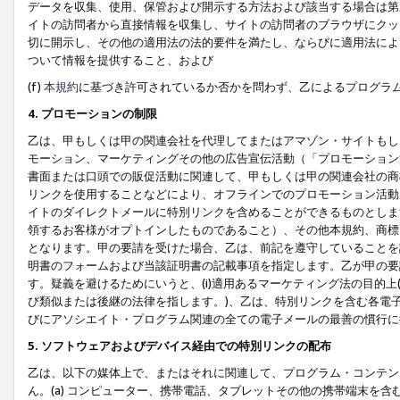
データを収集、使用、保管および開示する方法および該当する場合は第
イトの訪問者から直接情報を収集し、サイトの訪問者のブラウザにクッ
切に開示し、その他の適用法の法的要件を満たし、ならびに適用法によ
ついて情報を提供すること、および
(f)
本規約
に基づき許可されているか否かを問わず、乙によるプログラ
4. プロモーションの制限
乙は、甲もしくは甲の関連会社を代理してまたはアマゾン・サイトもし
モーション、マーケティングその他の広告宣伝活動（「プロモーション
書面または口頭での販促活動に関連して、甲もしくは甲の関連会社の商
リンクを使用することなどにより、オフラインでのプロモーション活動
イトのダイレクトメールに特別リンクを含めることができるものとしま
領するお客様がオプトインしたものであること）、その他本規約、商標
となります。甲の要請を受けた場合、乙は、前記を遵守していることを
明書のフォームおよび当該証明書の記載事項を指定します。乙が甲の要
す。疑義を避けるためにいうと、(i)適用あるマーケティング法の目的上(例
び類似または後継の法律を指します。)、乙は、特別リンクを含む各電子
びにアソシエイト・プログラム関連の全ての電子メールの最善の慣行に
5. ソフトウェアおよびデバイス経由での特別リンクの配布
乙は、以下の媒体上で、またはそれに関連して、プログラム・コンテン
ん。(a) コンピューター、携帯電話、タブレットその他の携帯端末を