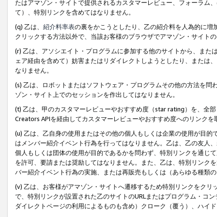
たはアマゾン・サイトで提供されるカスタマーレビュー、フォーラム、
て）、特別リンクを含めてはなりません。
(q) 乙は、
紹介料率表
の裏をかこうとしたり、乙の紹介料を人為的に増
クリックする方法以外で、当該お客様のブラウザでアマゾン・サイトの
(r) 乙は、アソシエイト・プログラムに参加する他のサイトから、ま
ェア経由を含めて）妨害またはリダイレクトしようとしたり、または、
なりません。
(s) 乙は、ロボットまたはソフトウェア・プログラムその他の方法を
ゾン・サイト上でのセッションを作出してはなりません。
(t) 乙は、甲のカスタマーレビューやおすすめ度（star rating
Creators APIを経由してカスタマーレビューやおすすめ度へのリンク
(u) 乙は、乙自身の使用またはその他の個人もしくは企業の使用が目
はメンバー紹介イベント行為を行ってはなりません。乙は、乙の友人、
個人もしくは団体の使用が目的であるかを問わず、特別リンクを通じて
を許可、要請または奨励してはなりません。また、乙は、特別リンクを
バー紹介イベント行為の実施、または再販売もしくは（あらゆる種類の
(v) 乙は、お客様がアマゾン・サイトへ遷移するため特別リンクをク
で、特別リンクが設置された乙のサイトのURLまたはプログラム・コ
ダイレクトページの利用によるものも含め）クローク（覆う）、ハイド