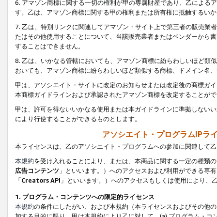
6. アマゾン商標に関する一切の権利が甲の専属財産であり、乙によ
す。乙は、アマゾン商標に関する甲の権利または所有権に抵触するいか
7. 乙は、特別リンクに関連してアマゾン・サイト上で第三者の販売
たはその他使用することについて、当該販売業者またはベンダーから書
することはできません。
8. 乙は、いかなる管轄においても、アマゾン商標に紛らわしいほど
おいても、アマゾン商標に紛らわしいほど類似する商標、ドメイン名、
甲は、アソシエイト・サイトに改定のお知らせまたは改定後の商標ガイ
本商標ガイドラインおよび承認されたアマゾン商標を改定することがで
甲は、許可を得ないいかなる使用または本ガイドラインに準拠しないい
により行使することができるものとします。
アソシエイト・プログラムIPラ
本ライセンスは、乙のアソシエイト・プログラムへの参加に関連して乙
本規約
を受け入れることにより、または、本商品に関する一定の種類の
広告コンテンツ
」といいます。）へのアクセスおよび利用ができる専有
「
Creators API
」といいます。）へのアクセスもしくは使用により、
1. プログラム・コンテンツへの限定的ライセンス
本規約
の条件にしたがい、および本規約（本ライセンスおよびその他の
加する目的に限り、甲は本規約により乙に対して、(a) プログラム・コ