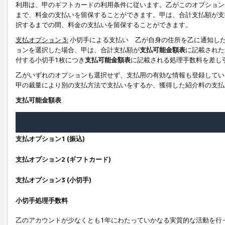
利用は、甲のギフトカードの利用条件に従います。乙がこのオプション
まで、料金の支払いを留保することができます。甲は、合計支払額が支
択するまでの間、料金の支払いを留保することができます。
支払オプション 3:
小切手による支払い 乙が自身の住所を乙に通知し
ョンを選択した場合、甲は、合計支払額が
支払可能金額表
に記載された
付する小切手1枚につき
支払可能金額表
に記載される処理手数料を差し
乙がいずれのオプションも選択せず、支払用の有効な情報も登録してい
甲の裁量により別の支払方法で支払いをするか、獲得した紹介料の支払
支払可能金額表
支払オプション1 (振込)
支払オプション2 (ギフトカード)
支払オプション3 (小切手)
小切手処理手数料
乙のアカウントが少なくとも1年にわたっていかなる実質的な活動を行