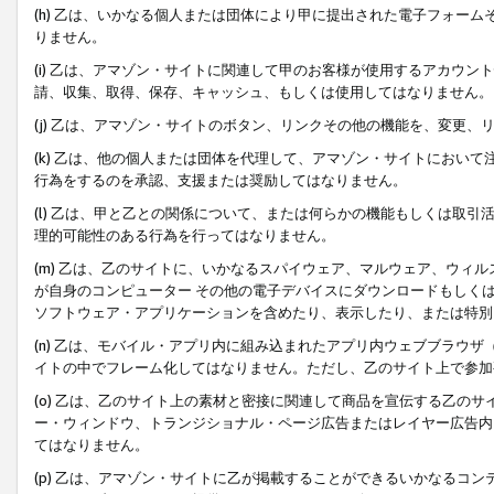
(h) 乙は、いかなる個人または団体により甲に提出された電子フォー
りません。
(i) 乙は、アマゾン・サイトに関連して甲のお客様が使用するアカウ
請、収集、取得、保存、キャッシュ、もしくは使用してはなりません。
(j) 乙は、アマゾン・サイトのボタン、リンクその他の機能を、変更
(k) 乙は、他の個人または団体を代理して、アマゾン・サイトにおい
行為をするのを承認、支援または奨励してはなりません。
(l) 乙は、甲と乙との関係について、または何らかの機能もしくは取
理的可能性のある行為を行ってはなりません。
(m) 乙は、乙のサイトに、いかなるスパイウェア、マルウェア、ウィ
が自身のコンピューター その他の電子デバイスにダウンロードもしく
ソフトウェア・アプリケーションを含めたり、表示したり、または特別
(n) 乙は、モバイル・アプリ内に組み込まれたアプリ内ウェブブラウザ
イトの中でフレーム化してはなりません。ただし、乙のサイト上で参加
(o) 乙は、乙のサイト上の素材と密接に関連して商品を宣伝する乙の
ー・ウィンドウ、トランジショナル・ページ広告またはレイヤー広告内
てはなりません。
(p) 乙は、アマゾン・サイトに乙が掲載することができるいかなるコ