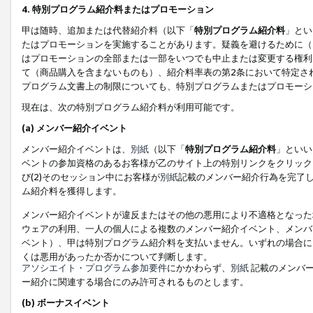
4. 特別プログラム紹介料またはプロモーション
甲は随時、追加または代替紹介料（以下「
特別プログラム紹介料
」とい
たはプロモーションを実施することがあります。疑義を避けるために（
はプロモーションの全部または一部をいつでも中止または変更する権利
て（商品購入を含まないものも）、紹介料率表の第2条において特定さ
プログラム文書上の制限についても、特別プログラムまたはプロモーシ
現在は、次の特別プログラム紹介料が利用可能です。
(a) メンバー紹介イベント
メンバー紹介イベントは、
別紙
（以下「
特別プログラム紹介料
」といい
ベントの参加資格のあるお客様が乙のサイト上の特別リンクをクリック
び(2)そのセッション中にお客様が
別紙
記載のメンバー紹介行為を完了
ム紹介料を獲得します。
メンバー紹介イベントが違反またはその他の悪用により不適格となった
ウェアの利用、一人の個人による複数のメンバー紹介イベント、メンバ
ベント）、甲は特別プログラム紹介料を支払いません。いずれの場合に
くは悪用があったか否かについて判断します。
アソシエイト・プログラム参加要件
にかかわらず、
別紙
記載のメンバー
ー紹介に関連する場合にのみ許可されるものとします。
(b) ボーナスイベント