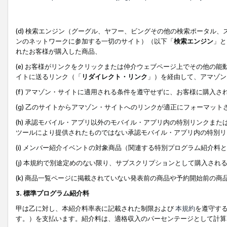
(d) 検索エンジン（グーグル、ヤフー、ビングその他の検索ポータル
ンのネットワークに参加する一切のサイト）（以下「
検索エンジン
」と
れたお客様が購入した商品、
(e) お客様がリンクをクリックまたは仲介ウェブページ上でその他の
イトに送るリンク（「
リダイレクト・リンク
」）を経由して、アマゾン
(f) アマゾン・サイトに適用される条件を遵守せずに、お客様に購入さ
(g) 乙のサイトからアマゾン・サイトへのリンクが適正にフォーマッ
(h) 承認モバイル・アプリ以外のモバイル・アプリ内の特別リンクまたはC
ツールにより提供されたものではない承認モバイル・アプリ内の特別リ
(i) メンバー紹介イベントの対象商品（関連する特別プログラム紹介料と
(j) 本規約で別途定めのない限り、サブスクリプションとして購入され
(k) 商品一覧ページに掲載されていない発表前の商品や予約開始前の商
3. 標準プログラム紹介料
甲は乙に対し、本紹介料率表に記載された制限および
本規約
を遵守す
す。）を支払います。紹介料は、適格収入のパーセンテージとして計算