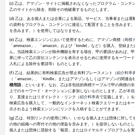
(c) 乙は、アマゾン・サイトに掲載されなくなったプログラム・コン
乙のサイトから除去、削除その他破棄するものとします。
(d) 乙は、ある個人または企業による製品、サービス、当事者または
の資料をプログラム・コンテンツに接近して配置することを含みます。
を含みます。）を使用してはなりません。
(e) 乙は、検索エンジンにおいて使用するために、アマゾン商標（
商標
「ammazon」、「amaozn」および「kindel」など）を購入
ん。当該検索エンジンが除外機能を有する場合、甲の要請があれば、甲
果に伴って乙の宣伝コンテンツを表示させるために使用するキーワード
入札による除外を要請等）ものとします。
(f) 乙は、結果的に有料検索広告が禁止有料プレースメント（
紹介料率
（「amazon」、「Kindle」またはアマゾンもしくはアマゾンの
標用語
」といいます。なお、乙は非包括的商標テーブルで甲の商標の非
上でのキーワード・オークションに参加しないものとします。乙が
本規
り、直接またはリダイレクト・リンク（
紹介料率表
で定義します。）を
検索広告を購入して、一般的なインターネット検索クエリーまたはキー
示されるよう検索エンジンにリンクを入稿することができます。
(g) 乙は、特別リンクの使用に伴い、いかなる個人または団体に対し
の他の組織への寄付その他の便益を含みます。）を提供しないものとし
個人または団体に奨励する「報奨」またはロイヤルティプログラムを実