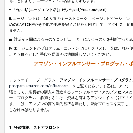
ることにより、エージェントの名前を開示します。
• 「Agent/ [エージェント名]」(例: Agent/AmazonAgent)
ii. エージェントは、(a) 人間のキーストローク、ページナビゲーシ
めのCAPTCHAやその他の手段を完了させたり回避して、アクセス、
ません。
iii. 対話が人間によるものかコンピューターによるものかを判断する
iv. エージェントがプログラム・コンテンツにアクセスし、又はこれ
ことを目的とした手段を迂回その他回避しないでください。
アマゾン・インフルエンサー・プログラム・
アソシエイト・プログラム「
アマゾン・インフルエンサー・プログラム
program.amazon.com/influencers
をご覧ください。）乙は、アソシエ
環として、消費者の購入を促進するソーシャルメディアのプレゼンスと
ー・プログラムに参加するには、資格を有するアソシエイト（以下「
イ
す。）は、アマゾンの質的量的基準を満たし、登録プロセスを完了し、
しなければなりません。
1.
登録情報、ストアフロント