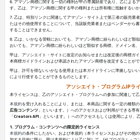
6. アマゾン商標に関する一切の権利が甲の専属財産であり、乙によ
す。乙は、アマゾン商標に関する甲の権利または所有権に抵触するいか
7. 乙は、特別リンクに関連してアマゾン・サイト上で第三者の販売
たはその他使用することについて、当該販売業者またはベンダーから書
することはできません。
8. 乙は、いかなる管轄においても、アマゾン商標に紛らわしいほど
おいても、アマゾン商標に紛らわしいほど類似する商標、ドメイン名、
甲は、アソシエイト・サイトに改定のお知らせまたは改定後の商標ガイ
本商標ガイドラインおよび承認されたアマゾン商標を改定することがで
甲は、許可を得ないいかなる使用または本ガイドラインに準拠しないい
により行使することができるものとします。
アソシエイト・プログラムIPラ
本ライセンスは、乙のアソシエイト・プログラムへの参加に関連して乙
本規約
を受け入れることにより、または、本商品に関する一定の種類の
広告コンテンツ
」といいます。）へのアクセスおよび利用ができる専有
「
Creators API
」といいます。）へのアクセスもしくは使用により、
1. プログラム・コンテンツへの限定的ライセンス
本規約
の条件にしたがい、および本規約（本ライセンスおよびその他の
加する目的に限り、甲は本規約により乙に対して、(a) プログラム・コ