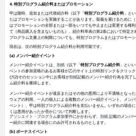
4. 特別プログラム紹介料またはプロモーション
甲は随時、追加または代替紹介料（以下「
特別プログラム紹介料
」とい
たはプロモーションを実施することがあります。疑義を避けるために（
はプロモーションの全部または一部をいつでも中止または変更する権利
て（商品購入を含まないものも）、紹介料率表の第2条において特定さ
プログラム文書上の制限についても、特別プログラムまたはプロモーシ
現在は、次の特別プログラム紹介料が利用可能です。
(a) メンバー紹介イベント
メンバー紹介イベントは、
別紙
（以下「
特別プログラム紹介料
」といい
ベントの参加資格のあるお客様が乙のサイト上の特別リンクをクリック
び(2)そのセッション中にお客様が
別紙
記載のメンバー紹介行為を完了
ム紹介料を獲得します。
メンバー紹介イベントが違反またはその他の悪用により不適格となった
ウェアの利用、一人の個人による複数のメンバー紹介イベント、メンバ
ベント）、甲は特別プログラム紹介料を支払いません。いずれの場合に
くは悪用があったか否かについて判断します。
アソシエイト・プログラム参加要件
にかかわらず、
別紙
記載のメンバー
ー紹介に関連する場合にのみ許可されるものとします。
(b) ボーナスイベント