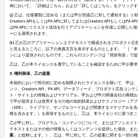
例において、「詳細はこちら」および「詳しくはこちら」をクリックす
(j) 乙は、仕様書類に定める（または甲が別途乙に対して通知する）
Creators APIもしくはPA APIに対してまたはCreators APIもしく
はPA APIにリクエスト送信を行うアプリケーションを作成し公開し
ーにも適用されます。
(k) 乙が乙のアプリケーション上でテキストで構成されるプロダクト
と見えるところに、以下の免責文言を表示するものとします。「［「本
ンにより提供されたものです。これらのコンテンツは「現状有姿」で提
乙は、乙が本ライセンスを遵守していることを確認するために甲が要求
3. 権利留保、乙の提案
本規約において明示的に定める制限されたライセンスを除いて、甲は、
ンツ、Creators API、PA API、データフィード、プロダクト
ト・サイト上の情報およびマテリアル、甲および甲の関連会社の商標お
て甲が提供または使用するその他の知的財産およびテクノロジー（アプ
（SDK）、ライブラリ、サンプルコードおよび関連するマテリアルを
権を含みます。）を留保するものとし、乙は、本ライセンスに基づきこ
乙が甲に対し、プログラム・コンテンツについて、またはアソシエイト
テキストまたはその他の情報もしくはコンテンツを提供した場合、また
案
」と総称します。）、乙は、甲に対して、乙の提案に関する一切の権