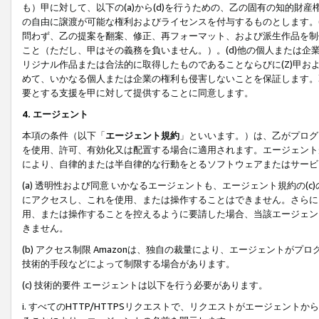
も）甲に対して、以下の(a)から(d)を行うための、乙の固有の知的
の自由に譲渡が可能な権利およびライセンスを付与するものとします。(
問わず、乙の提案を翻案、修正、再フォーマット、および派生作品を制
こと（ただし、甲はその義務を負いません。）。(d)他の個人または企
リジナル作品または合法的に取得したものであることならびに(Z)甲
めて、いかなる個人または企業の権利も侵害しないことを保証します。
要とする支援を甲に対して提供することに同意します。
4. エージェント
本項の条件（以下「
エージェント規約
」といいます。）は、乙がプログ
を使用、許可、有効化又は配置する場合に適用されます。エージェント
により、自律的または半自律的な行動をとるソフトウェアまたはサービ
(a) 透明性および同意 いかなるエージェントも、エージェント規約の
にアクセスし、これを使用、または操作することはできません。さらに、
用、または操作することを控えるように要請した場合、当該エージェン
きません。
(b) アクセス制限 Amazonは、独自の裁量により、エージェント
技術的手段などによって制限する場合があります。
(c) 技術的要件 エージェントは以下を行う必要があります。
i. すべてのHTTP/HTTPSリクエストで、リクエストがエージェ