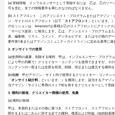
(a) 登録情報 インフルエンサーとして登録するには、乙は、乙のソ
可を含む、全ての情報要件を満たさなければなりません。
(b) ストアフロント このアソシエイト・プログラムまたはアマゾン
ン・サイトのストアフロント（以下「
ストアフロント
」といいます。）
のセッションは、Amazonのお客様が乙のストアフロントにクリック
「サービス提供」に相当します。乙は、アソシエイト・プログラムまた
真、編集物、リスト、コメント、デジタルビデオ、またはその他のデー
要件第1条または
アマゾンコミュニティガイドライン
に定める基準に違
2.
オンサイトでの使用
(a)使用時の裁量、削除する権利 甲は、インフルエンサー・プログラ
により甲の判断で）クリエイター・コンテンツを使用できますが、その
コンテンツの一部または全部を拒否、削除、停止または復元する権利を
(b)報酬 甲がアマゾン・サイト内で使用するクリエイター・コンテン
「
オンサイト紹介料
」といいます。）を獲得します。該当するアマゾン
当アマゾン・サイトに専用のストアIDを有するクリエイターとして登
3.
権利の留保、クリエイター商標の使用、免責
(a) 権利の留保
甲は、本規約またはその他に基づき、ストアフロント、ストアフロント
関するまたはこれらに対する全ての権利、権原および利益（知的財産権