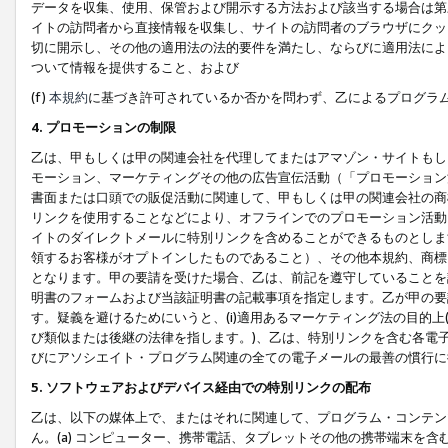
データを収集、使用、保管および開示する方法および該当する場合は第
イトの訪問者から直接情報を収集し、サイトの訪問者のブラウザにクッ
切に開示し、その他の適用法の法的要件を満たし、ならびに適用法によ
ついて情報を提供すること、および
(f)
本規約
に基づき許可されているか否かを問わず、乙によるプログラ
4. プロモーションの制限
乙は、甲もしくは甲の関連会社を代理してまたはアマゾン・サイトもし
モーション、マーケティングその他の広告宣伝活動（「プロモーション
書面または口頭での販促活動に関連して、甲もしくは甲の関連会社の商
リンクを使用することなどにより、オフラインでのプロモーション活動
イトのダイレクトメールに特別リンクを含めることができるものとしま
領するお客様がオプトインしたものであること）、その他本規約、商標
となります。甲の要請を受けた場合、乙は、前記を遵守していることを
明書のフォームおよび当該証明書の記載事項を指定します。乙が甲の要
す。疑義を避けるためにいうと、(i)適用あるマーケティング法の目的上(例
び類似または後継の法律を指します。)、乙は、特別リンクを含む各電子
びにアソシエイト・プログラム関連の全ての電子メールの最善の慣行に
5. ソフトウェアおよびデバイス経由での特別リンクの配布
乙は、以下の媒体上で、またはそれに関連して、プログラム・コンテン
ん。(a) コンピューター、携帯電話、タブレットその他の携帯端末を