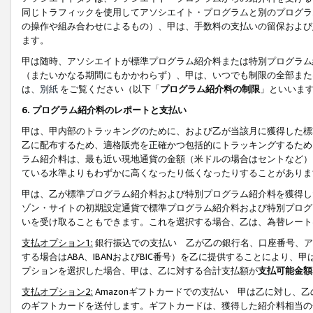
同じトラフィックを使用してアソシエイト・プログラムと別のプログラ
の操作や組み合わせによるもの）、甲は、手数料の支払いの留保および
ます。
甲は随時、アソシエイトが標準プログラム紹介料または特別プログラム
（またいかなる期間にもかかわらず）、甲は、いつでも制限の全部また
は、
別紙
をご覧ください（以下「
プログラム紹介料の制限
」といいま
6. プログラム紹介料のレポートと支払い
甲は、甲内部のトラッキングのために、および乙が当該月に獲得した標
乙に配布するため、適格販売を正確かつ包括的にトラッキングするため
ラム紹介料は、最も近い現地通貨の金額（米ドルの場合はセントなど）
ている水準よりもわずかに高くなったり低くなったりすることがありま
甲は、乙が標準プログラム紹介料および特別プログラム紹介料を獲得し
ゾン・サイトの初期設定通貨で標準プログラム紹介料および特別プログ
いを受け取ることもできます。これを選択する場合、乙は、為替レート
支払オプション1:
銀行振込での支払い 乙が乙の銀行名、口座番号、ア
する場合はABA、IBANおよびBIC番号）を乙に提供することにより
プションを選択した場合、甲は、乙に対する合計支払額が
支払可能金額
支払オプション2:
Amazonギフトカードでの支払い 甲は乙に対し、
のギフトカードを送付します。ギフトカードは、獲得した紹介料相当の