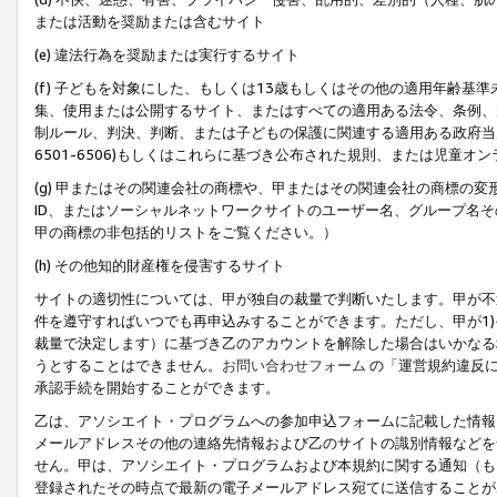
または活動を奨励または含むサイト
(e) 違法行為を奨励または実行するサイト
(f) 子どもを対象にした、もしくは13歳もしくはその他の適用年齢
集、使用または公開するサイト、またはすべての適用ある法令、条例、
制ルール、判決、判断、または子どもの保護に関連する適用ある政府当局の要
6501-6506)もしくはこれらに基づき公布された規則、または児童オ
(g) 甲またはその関連会社の商標や、甲またはその関連会社の商標の
ID、またはソーシャルネットワークサイトのユーザー名、グループ名
甲の商標の非包括的リストをご覧ください。）
(h) その他知的財産権を侵害するサイト
サイトの適切性については、甲が独自の裁量で判断いたします。甲が不
件を遵守すればいつでも再申込みすることができます。ただし、甲が1)
裁量で決定します）に基づき乙のアカウントを解除した場合はいかなる
うとすることはできません。
お問い合わせフォーム
の「運営規約違反に
承認手続を開始することができます。
乙は、アソシエイト・プログラムへの参加申込フォームに記載した情報
メールアドレスその他の連絡先情報および乙のサイトの識別情報などを
せん。甲は、アソシエイト・プログラムおよび本規約に関する通知（も
登録されたその時点で最新の電子メールアドレス宛てに送信することが