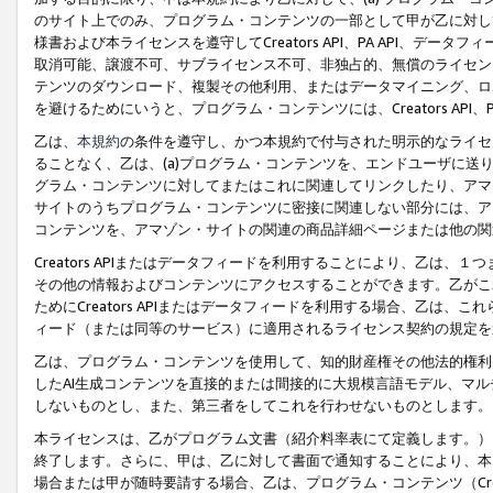
のサイト上でのみ、プログラム・コンテンツの一部として甲が乙に対し
様書および本ライセンスを遵守してCreators API、PA API、
取消可能、譲渡不可、サブライセンス不可、非独占的、無償のライセン
テンツのダウンロード、複製その他利用、またはデータマイニング、ロ
を避けるためにいうと、プログラム・コンテンツには、Creators AP
乙は、
本規約
の条件を遵守し、かつ本規約で付与された明示的なライセ
ることなく、乙は、(a)プログラム・コンテンツを、エンドユーザに
グラム・コンテンツに対してまたはこれに関連してリンクしたり、アマ
サイトのうちプログラム・コンテンツに密接に関連しない部分には、ア
コンテンツを、アマゾン・サイトの関連の商品詳細ページまたは他の関
Creators APIまたはデータフィードを利用することにより、乙は、
その他の情報およびコンテンツにアクセスすることができます。乙がこ
ためにCreators APIまたはデータフィードを利用する場合、乙は、こ
ィード（または同等のサービス）に適用されるライセンス契約の規定を
乙は、プログラム・コンテンツを使用して、知的財産権その他法的権利
したAI生成コンテンツを直接的または間接的に大規模言語モデル、マ
しないものとし、また、第三者をしてこれを行わせないものとします。
本ライセンスは、乙がプログラム文書（紹介料率表にて定義します。）
終了します。さらに、甲は、乙に対して書面で通知することにより、本
場合または甲が随時要請する場合、乙は、プログラム・コンテンツ（Cre