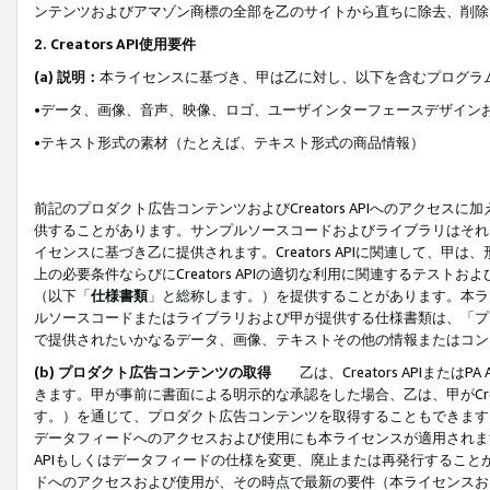
ンテンツおよびアマゾン商標の全部を乙のサイトから直ちに除去、削除
2. Creators API使用要件
(a) 説明：
本ライセンスに基づき、甲は乙に対し、以下を含むプログラ
•データ、画像、音声、映像、ロゴ、ユーザインターフェースデザイン
•テキスト形式の素材（たとえば、テキスト形式の商品情報）
前記のプロダクト広告コンテンツおよびCreators APIへのアクセスに
供することがあります。サンプルソースコードおよびライブラリはそれ
イセンスに基づき乙に提供されます。Creators APIに関連して
上の必要条件ならびにCreators APIの適切な利用に関連するテ
（以下「
仕様書類
」と総称します。）を提供することがあります。本ラ
ルソースコードまたはライブラリおよび甲が提供する仕様書類は、「プ
で提供されたいかなるデータ、画像、テキストその他の情報またはコン
(b) プロダクト広告コンテンツの取得
乙は、Creators APIま
きます。甲が事前に書面による明示的な承認をした場合、乙は、甲がCreator
す。）を通じて、プロダクト広告コンテンツを取得することもできます
データフィードへのアクセスおよび使用にも本ライセンスが適用されます。乙は
APIもしくはデータフィードの仕様を変更、廃止または再発行することがで
ドへのアクセスおよび使用が、その時点で最新の要件（本ライセンスお