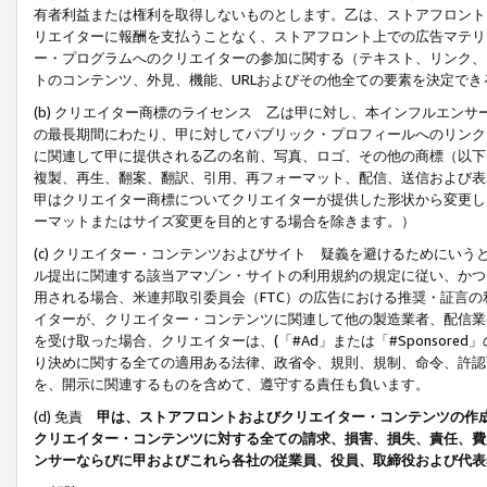
有者利益または権利を取得しないものとします。乙は、ストアフロントに
リエイターに報酬を支払うことなく、ストアフロント上での広告マテリア
ー・プログラムへのクリエイターの参加に関する（テキスト、リンク、
トのコンテンツ、外見、機能、URLおよびその他全ての要素を決定で
(b) クリエイター商標のライセンス 乙は甲に対し、本インフルエン
の最長期間にわたり、甲に対してパブリック・プロフィールへのリンク
に関連して甲に提供される乙の名前、写真、ロゴ、その他の商標（以下
複製、再生、翻案、翻訳、引用、再フォーマット、配信、送信および表
甲はクリエイター商標についてクリエイターが提供した形状から変更し
ーマットまたはサイズ変更を目的とする場合を除きます。）
(c) クリエイター・コンテンツおよびサイト 疑義を避けるためにい
ル提出に関連する該当アマゾン・サイトの利用規約の規定に従い、かつ、
用される場合、米連邦取引委員会（FTC）の広告における推奨・証言
イターが、クリエイター・コンテンツに関連して他の製造業者、配信業
を受け取った場合、クリエイターは、(「#Ad」または「#Sponsor
り決めに関する全ての適用ある法律、政省令、規則、規制、命令、許認
を、開示に関連するものを含めて、遵守する責任も負います。
(d) 免責
甲は、ストアフロントおよびクリエイター・コンテンツの作
クリエイター・コンテンツに対する全ての請求、損害、損失、責任、費
ンサーならびに甲およびこれら各社の従業員、役員、取締役および代表