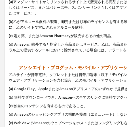
(a)アマゾン・サイトからリンクされるサイト上で販売される商品またはサ
しくはサービス、またはバナー広告、スポンサーリンクもしくはアマゾ
たはサービス）、
(b)乙がアルコール飲料の製造、卸売または頒布のライセンスを有す
に、乙のサイトで宣伝されるアルコール飲料、
(c) 処方薬、またはAmazon Pharmacyが販売するその他の商品、
(d) Amazonが除外すると指定した商品またはサービス。乙は、商品また
ラル上で提供するツールにおいて除外されている場合には、アラートを
アソシエイト・プログラム・モバイル・アプリケー
乙のサイトが携帯電話、タブレットまたは携帯用端末（以下「
モバイル
ウェア・アプリケーションを含む場合、乙のモバイル・アプリケーショ
(a) Google Play、AppleまたはAmazonアプリストアのいずれかで
(b) 無料でダウンロードでき、Amazonへの全てのリンクに無料でアク
(c) 独自のコンテンツを有するものであること、
(d) Amazonのショッピングアプリの機能を模倣（エミュレート）しな
(e) WebViewでAmazonのウェブページをホストまたはレンダリング