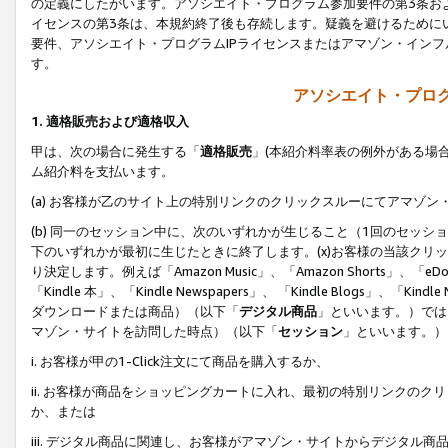
の定義にしたがいます。アソシエイト・プログラム参加要件の第3条お
イセンスの第3条は、本規約終了後も存続します。疑義を避けるためにい
要件、アソシエイト・プログラムIPライセンスまたはアマゾン・イン
す。
アソシエイト・プログ
1. 適格販売および適格収入
甲は、次の場合に発生する「
適格販売
」(本紹介料率表の例外がある場
ム紹介料を支払います。
(a) お客様が乙のサイト上の特別リンクのクリックスルーにてアマゾン
(b) 同一のセッション中に、次のいずれかが生じること（1回のセッ
下のいずれかが最初に生じたときに終了します。(x)お客様の当該クリッ
り決定します。例えば「Amazon Music」、「Amazon Shorts」、「eDo
「Kindle 本」、「Kindle Newspapers」、 「Kindle Blogs」、「
ダウンロードまたは商品）（以下「
デジタル商品
」といいます。）では
マゾン・サイトを訪問した時点）（以下「
セッション
」といいます。）
i. お客様が甲の1-Click注文にて商品を購入するか、
ii. お客様が商品をショッピングカートに入れ、最初の特別リンクの
か、または
iii. デジタル商品に関連し、お客様がアマゾン・サイトからデジタ