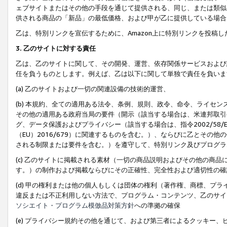
ェブサイトまたはその他の手段を通じて提供される、同じ、または類似
供される商品の「新品」の最低価格、および甲が乙に提供している場合
乙は、特別リンクを宣伝するために、Amazon上に特別リンクを投稿し
3. 乙のサイトに対する責任
乙は、乙のサイトに関して、その開発、運営、依存関係サービスおよび
任を負うものとします。例えば、乙は以下に関して単独で責任を負いま
(a) 乙のサイトおよび一切の関連設備の技術的運営、
(b) 本規約、全ての適用ある法令、条例、規則、政令、命令、ライセ
その他の適用ある政府当局の要件（開示（該当する場合は、米連邦取引
グ、データ保護およびプライバシー（該当する場合は、指令2002/58
（EU）2016/679）に関連するものを含む。）、ならびに乙とそ
される制限または要件を含む。）を遵守して、特別リンク及びプログラ
(c) 乙のサイトに掲載される素材（一切の商品説明およびその他の商
す。）の制作および掲載ならびにその正確性、完全性および適切性の確
(d) 甲の権利または他の個人もしくは団体の権利（著作権、商標、プ
違反または不正利用しない方法で、プログラム・コンテンツ、乙のサイ
ソシエイト・プログラム模倣品対策方針
への準拠の確保
(e) プライバシー規約その他を通じて、および第三者によるクッキー