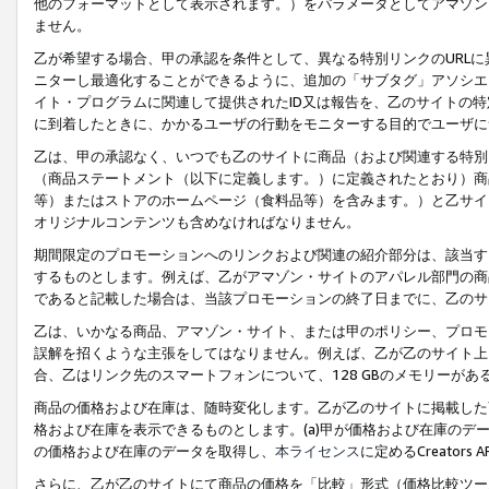
他のフォーマットとして表示されます。）をパラメータとしてアマゾン
ません。
乙が希望する場合、甲の承認を条件として、異なる特別リンクのURL
ニターし最適化することができるように、追加の「サブタグ」アソシエ
イト・プログラムに関連して提供されたID又は報告を、乙のサイトの
に到着したときに、かかるユーザの行動をモニターする目的でユーザに
乙は、甲の承認なく、いつでも乙のサイトに商品（および関連する特別
（商品ステートメント（以下に定義します。）に定義されたとおり）商
等）またはストアのホームページ（食料品等）を含みます。）と乙サイ
オリジナルコンテンツも含めなければなりません。
期間限定のプロモーションへのリンクおよび関連の紹介部分は、該当す
するものとします。例えば、乙がアマゾン・サイトのアパレル部門の商
であると記載した場合は、当該プロモーションの終了日までに、乙のサ
乙は、いかなる商品、アマゾン・サイト、または甲のポリシー、プロモ
誤解を招くような主張をしてはなりません。例えば、乙が乙のサイト上に
合、乙はリンク先のスマートフォンについて、128 GBのメモリーが
商品の価格および在庫は、随時変化します。乙が乙のサイトに掲載した
格および在庫を表示できるものとします。(a)甲が価格および在庫のデータを
の価格および在庫のデータを取得し、
本ライセンス
に定めるCreator
さらに、乙が乙のサイトにて商品の価格を「比較」形式（価格比較ツー