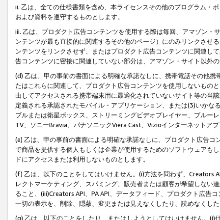
ii. 乙は、全ての仕様書類を含め、本ライセンスその他のプログラム
および資料を遵守するものとします。
iii. 乙は、プロダクト広告コンテンツを使用する際は毎回、アマゾ
ンテンツが最も直接的に関連するその他のページ）にのみリンクさせる
ンテンツをリンクさせず、またはプロダクト広告コンテンツに関連して
告コンテンツに密接に関連していない部分は、アマゾン・サイト以外の
(d) 乙は、甲の事前の書面による明確な承諾なしに、携帯電話その他
たはこれらに関連して、プロダクト広告コンテンツを使用しないものと
由してアクセスされる携帯端末用に最適化されていないサイト等の当該端
定義される承認されたモバイル・アプリケーション、または(3)いか
ブルまたは衛星ボックス、ストリーミングビデオプレイヤー、ブルーレイ
TV、ソニーBravia、パナソニックViera Cast、Vizioインター
(e) 乙は、甲の事前の書面による明確な承諾なしに、プロダクト広告
で商品を提供する個人もしくは企業が使用するためのソフトウェアもしくはその
ドにアクセスまたは利用しないものとします。
(f) 乙は、以下のことをしてはいけません。(i)方法を問わず、Creator
レクトマーケティング、スパミング、販売者または顧客が希望しない連
ること、(iii)Creators API、PA API、データフィード、プ
一切の表示を、削除、隠蔽、変更または見えなくしたり、読めなくした
(g) 乙は、以下のことをしたり、またはしようとしてはいけません。(