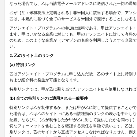
なった場合でも、乙は当該電子メールアドレスに送信された一切の通知
乙が［注：米租税法上定義される］非米国人に該当する場合で、アソシ
乙は、本規約に基づく全てのサービスを米国外で履行することになるも
アソシエイト・プログラムへの参加は無料であり、甲はアソシエイト・
ます。甲はいかなる企業に対しても、甲のアソシエイトに対して有料の
のため、このような企業が（アマゾンの名前を利用しようとする企業で
い。
2. 乙のサイト上のリンク
(a) 特別リンク
乙はアソシエイト・プログラムに申し込んだ後、乙のサイト上に特別リ
および紹介料の発生が可能となります。
特別リンクでは、甲が乙に割り当てたアソシエイトIDを使用しなけれ
(b) 全ての特別リンクに適用される一般要件
特別リンクは乙が制作するか、または甲が乙に対して提供することがで
た場合は、乙は乙のサイト上にある当該種類のリンクの表示を中止しな
配置、ならびに（乙が制作したか甲が乙に対して提供したかを問わず）
切なフォーマットを含むことを確認する責任を単独で負います。乙は、
別リンクは、乙のサイトから直接アクセスしなければなりません。例えば、