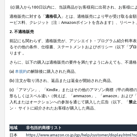
(c) 購入から180日以内に、当該商品がお客様宛に出荷され、お客
適格販売に対する「
適格収入
」とは、適格販売により甲が受け取る金額
ービス料、クレジット［注：Amazonポイントを含みます］、リベー
2. 不適格販売
前記にも関わらず、適格販売が、アソシエイト・プログラム紹介料率表
るその他の条件、仕様書、ステートメントおよびポリシー（以下「
プロ
ります 。
さらに、以下の購入は適格販売の要件を満たすようにみえても、不適格
(a)
本規約
の解除後に購入された商品、
(b) 注文が取り消され、返品または返金が開始された商品、
(c) 「アマゾン」、「Kindle」またはその他のアマゾン商標（甲
形もしくはスペル違い（例えば、「ammazon」、「amaozn」およ
入札またはオークションへの参加を通じて購入した広告（以下、「
禁止
ン・ サイトに紹介されたお客様が購入した商品、
地域
非包括的商標リスト
日本
https://www.amazon.co.jp/gp/help/customer/display.html