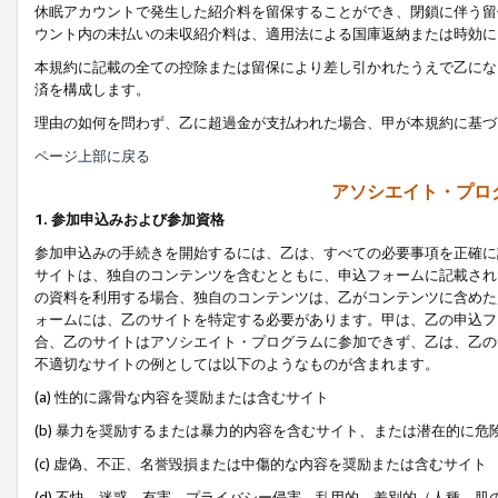
休眠アカウントで発生した紹介料を留保することができ、閉鎖に伴う留
ウント内の未払いの未収紹介料は、適用法による国庫返納または時効に
本規約に記載の全ての控除または留保により差し引かれたうえで乙にな
済を構成します。
理由の如何を問わず、乙に超過金が支払われた場合、甲が本規約に基づ
ページ上部に戻る
アソシエイト・プロ
1. 参加申込みおよび参加資格
参加申込みの手続きを開始するには、乙は、すべての必要事項を正確に
サイトは、独自のコンテンツを含むとともに、申込フォームに記載され
の資料を利用する場合、独自のコンテンツは、乙がコンテンツに含めた
ォームには、乙のサイトを特定する必要があります。甲は、乙の申込フ
合、乙のサイトはアソシエイト・プログラムに参加できず、乙は、乙の
不適切なサイトの例としては以下のようなものが含まれます。
(a) 性的に露骨な内容を奨励または含むサイト
(b) 暴力を奨励するまたは暴力的内容を含むサイト、または潜在的に
(c) 虚偽、不正、名誉毀損または中傷的な内容を奨励または含むサイト
(d) 不快、迷惑、有害、プライバシー侵害、乱用的、差別的（人種、