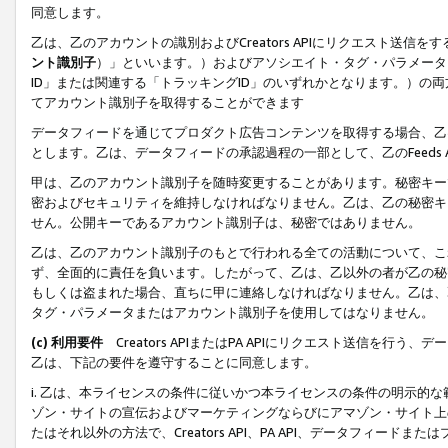
同意します。
乙は、乙のアカウントの識別およびCreators APIにリクエスト送
ント識別子
）」といいます。）およびアソシエイト・タグ・パラメータ（
ID」または関連する「トラッキングID」のいずれかとなります。）の両方
てアカウント識別子を取得することができます
データフィードを通じてプロダクト広告コンテンツを取得する場合、乙は、Cre
とします。乙は、データフィードの承認過程の一部として、乙のFeeds
甲は、乙のアカウント識別子を随時変更することがあります。秘密キー
密およびセキュリティを維持しなければなりません。乙は、乙の秘密キ
せん。公開キーであるアカウント識別子は、秘密ではありません。
乙は、乙のアカウント識別子のもとで行われる全ての活動について、こ
ず、全面的に責任を負います。したがって、乙は、乙以外の者が乙の秘
もしくは盗まれた場合、直ちに甲に連絡しなければなりません。乙は、
タグ・パラメータまたはアカウント識別子を使用してはなりません。
(c) 利用要件
Creators APIまたはPA APIにリクエスト送信を
乙は、下記の要件を遵守することに同意します。
i. 乙は、本ライセンスの条件に従いかつ本ライセンスの条件の明示的
ゾン・サイトの宣伝およびマーケティングならびにアマゾン・サイト上
たはそれ以外の方法で、Creators API、PA API、データフィー