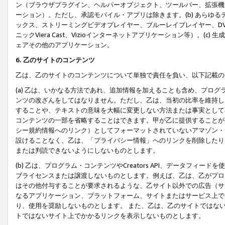
ン（ブラウザプラグイン、ヘルパーオブジェクト、ツールバー、拡張機
ーション）。ただし、承認モバイル・アプリは除きます。(b) あらゆ
ックス、ストリーミングビデオプレイヤー、ブルーレイプレイヤー、DVDプ
ニックViera Cast、Vizioインターネットアプリケーション等）。(
ェアその他のアプリケーション。
6. 乙のサイトのコンテンツ
乙は、乙のサイトのコンテンツについて単独で責任を負い、以下記載の
(a) 乙は、いかなる方法であれ、追加情報を加えることも含め、プロ
ンツの改ざんをしてはなりません。ただし、乙は、当初の比率を維持し
することや、テキストの意味を大幅に変更しない方法または事実として
コンテンツの一部を省略することはできます。甲が乙に提供することが
シー規約情報へのリンク）としてフォーマットされていないアマゾン・
設けることなく、乙は、「プライバシー情報」へのリンクを削除したり
または判読できないようにしないものとします。
(b) 乙は、プログラム・コンテンツやCreators API、データフ
ブライセンスまたは譲渡しないものとします。例えば、乙は、乙がプロ
はその他付与することが要求されるような、乙サイト以外での広告（サ
なるアプリケーション、プラットフォーム、サイトまたはサービス上で
り、使用を奨励しないものとします。 また、乙は、乙のサイトではな
トではないサイト上でかかるリンクを表示しないものとします。