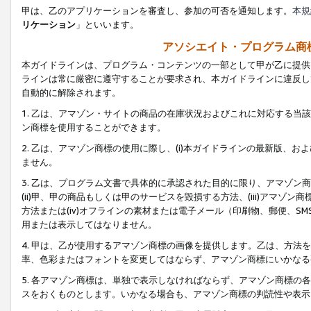
甲は、乙のアプリケーションを審査し、参加の可否を通知します。
本規
リケーション
」といいます。
アソシエイト・プログラム商
本ガイドラインは、プログラム・コンテンツの一部として甲が乙に提供
ラインは常に厳密に遵守することが要求され、本ガイドラインに違反し
自動的に解除されます。
1. 乙は、アマゾン・サイトの商品の在庫状況およびこれに対応する
ン商標を使用することができます。
2. 乙は、アマゾン商標の使用に際し、(i)本ガイドラインの最新版、およ
ません。
3. 乙は、プログラム文書で具体的に承認された目的に限り、アマゾン
(ii)甲、甲の商品もしくは甲のサービスを毀損する方法、(iii)アマ
方法または(iv)オフラインの素材または電子メール（印刷物、郵便、S
用または表示してはなりません。
4. 甲は、乙が使用するアマゾン商標の画像を提供します。乙は、方
率、色彩またはフォントを変更してはならず、アマゾン商標にいかなる
5. 各アマゾン商標は、単独で表示しなければならず、アマゾン商標
スをおくものとします。いかなる場合も、アマゾン商標の判読性や表示