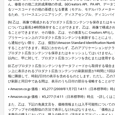
ん、修復その他二次的成果物の作成。(ii)Creators API、PA 
るソースコードその他の基礎となる要素（モデル、モデルパラメーター
るため、リバースエンジニアリング、ディスアセンブル、ディコンパイ
(h) 乙は、画像で構成されるプロダクト広告コンテンツを保存または
については最長24時間保存することができます。乙は、画像で構成さ
ることができますが、その場合、乙は、その後直ちに Creators AP
プリケーション上のプロダクト広告コンテンツを刷新することにより、
ら通知がない限り、乙は、個別のAmazon Standard Identification Nu
することができます。前記にかかわらず、乙のアプリケーションがクラ
プロダクト広告コンテンツを保存またはキャッシュしてはいけません。
以内に、甲に対して、プロダクト広告コンテンツを含むまたは使用する
(i) 乙がプロダクト広告コンテンツをデータフィードから取得する場合または
ン上に表示されるプロダクト広告コンテンツの刷新頻度が1時間に1回
報に隣接して、時刻/日付の表示を含めるものとします。ただし、乙の
び刷新と同日中である間は、表示のうち日付の部分を省略することがで
• Amazon.co.jp 価格： ¥3,277 (2008年1月7日 14:11（日本標準
• Amazon.co.jp 価格： ¥3,277 (14:11（日本標準時）時点 −詳しくは
また、乙は、下記の免責文言を、価格情報または入手可能性についての
ップアップその他類似の方法で表示しなければなりません。「価格およ
本商品の購入においては、購入の時点で（該当するアマゾン・サイト）