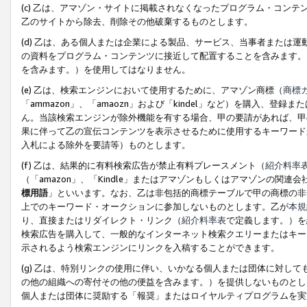
(c) 乙は、アマゾン・サイトに掲載されなくなったプログラム・コン
乙のサイトから除去、削除その他破棄するものとします。
(d) 乙は、ある個人または企業による製品、サービス、当事者または
の資料をプログラム・コンテンツに接近して配置することを含みます。
を含みます。）を使用してはなりません。
(e) 乙は、検索エンジンにおいて使用するために、アマゾン商標（
商標
「ammazon」、「amaozn」および「kindel」など）を購入
ん。当該検索エンジンが除外機能を有する場合、甲の要請があれば、甲
果に伴って乙の宣伝コンテンツを表示させるために使用するキーワード
入札による除外を要請等）ものとします。
(f) 乙は、結果的に有料検索広告が禁止有料プレースメント（
紹介料率
（「amazon」、「Kindle」またはアマゾンもしくはアマゾンの
標用語
」といいます。なお、乙は非包括的商標テーブルで甲の商標の非
上でのキーワード・オークションに参加しないものとします。乙が
本規
り、直接またはリダイレクト・リンク（
紹介料率表
で定義します。）を
検索広告を購入して、一般的なインターネット検索クエリーまたはキー
示されるよう検索エンジンにリンクを入稿することができます。
(g) 乙は、特別リンクの使用に伴い、いかなる個人または団体に対し
の他の組織への寄付その他の便益を含みます。）を提供しないものとし
個人または団体に奨励する「報奨」またはロイヤルティプログラムを実