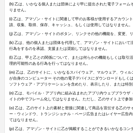
(h) 乙は、いかなる個人または団体により甲に提出された電子フォー
りません。
(i) 乙は、アマゾン・サイトに関連して甲のお客様が使用するアカウ
請、収集、取得、保存、キャッシュ、もしくは使用してはなりません。
(j) 乙は、アマゾン・サイトのボタン、リンクその他の機能を、変更
(k) 乙は、他の個人または団体を代理して、アマゾン・サイトにおい
行為をするのを承認、支援または奨励してはなりません。
(l) 乙は、甲と乙との関係について、または何らかの機能もしくは取
理的可能性のある行為を行ってはなりません。
(m) 乙は、乙のサイトに、いかなるスパイウェア、マルウェア、ウィ
が自身のコンピューター その他の電子デバイスにダウンロードもしく
ソフトウェア・アプリケーションを含めたり、表示したり、または特別
(n) 乙は、モバイル・アプリ内に組み込まれたアプリ内ウェブブラウザ
イトの中でフレーム化してはなりません。ただし、乙のサイト上で参加
(o) 乙は、乙のサイト上の素材と密接に関連して商品を宣伝する乙の
ー・ウィンドウ、トランジショナル・ページ広告またはレイヤー広告内
てはなりません。
(p) 乙は、アマゾン・サイトに乙が掲載することができるいかなるコ