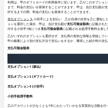
利用は、甲のギフトカードの利用条件に従います。乙がこのオプション
まで、料金の支払いを留保することができます。甲は、合計支払額が支
択するまでの間、料金の支払いを留保することができます。
支払オプション 3:
小切手による支払い 乙が自身の住所を乙に通知し
ョンを選択した場合、甲は、合計支払額が
支払可能金額表
に記載された
付する小切手1枚につき
支払可能金額表
に記載される処理手数料を差し
乙がいずれのオプションも選択せず、支払用の有効な情報も登録してい
甲の裁量により別の支払方法で支払いをするか、獲得した紹介料の支払
支払可能金額表
支払オプション1 (振込)
支払オプション2 (ギフトカード)
支払オプション3 (小切手)
小切手処理手数料
乙のアカウントが少なくとも1年にわたっていかなる実質的な活動を行