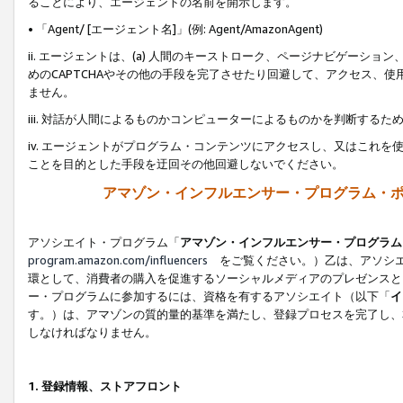
ることにより、エージェントの名前を開示します。
• 「Agent/ [エージェント名]」(例: Agent/AmazonAgent)
ii. エージェントは、(a) 人間のキーストローク、ページナビゲーシ
めのCAPTCHAやその他の手段を完了させたり回避して、アクセス、
ません。
iii. 対話が人間によるものかコンピューターによるものかを判断する
iv. エージェントがプログラム・コンテンツにアクセスし、又はこれ
ことを目的とした手段を迂回その他回避しないでください。
アマゾン・インフルエンサー・プログラム・
アソシエイト・プログラム「
アマゾン・インフルエンサー・プログラム
program.amazon.com/influencers
をご覧ください。）乙は、アソシエ
環として、消費者の購入を促進するソーシャルメディアのプレゼンスと
ー・プログラムに参加するには、資格を有するアソシエイト（以下「
イ
す。）は、アマゾンの質的量的基準を満たし、登録プロセスを完了し、
しなければなりません。
1.
登録情報、ストアフロント