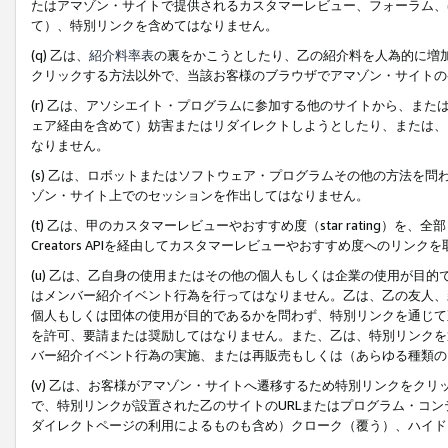
たはアマゾン・サイトで提供されるカスタマーレビュー、フォーラム、
て）、特別リンクを含めてはなりません。
(q) 乙は、
紹介料率表
の裏をかこうとしたり、乙の紹介料を人為的に増
クリックする方法以外で、当該お客様のブラウザでアマゾン・サイトの
(r) 乙は、アソシエイト・プログラムに参加する他のサイトから、ま
ェア経由を含めて）妨害またはリダイレクトしようとしたり、または、
なりません。
(s) 乙は、ロボットまたはソフトウェア・プログラムその他の方法を
ゾン・サイト上でのセッションを作出してはなりません。
(t) 乙は、甲のカスタマーレビューやおすすめ度（star rating
Creators APIを経由してカスタマーレビューやおすすめ度へのリンク
(u) 乙は、乙自身の使用またはその他の個人もしくは企業の使用が目
はメンバー紹介イベント行為を行ってはなりません。乙は、乙の友人、
個人もしくは団体の使用が目的であるかを問わず、特別リンクを通じて
を許可、要請または奨励してはなりません。また、乙は、特別リンクを
バー紹介イベント行為の実施、または再販売もしくは（あらゆる種類の
(v) 乙は、お客様がアマゾン・サイトへ遷移するため特別リンクをク
で、特別リンクが設置された乙のサイトのURLまたはプログラム・コ
ダイレクトページの利用によるものも含め）クローク（覆う）、ハイド