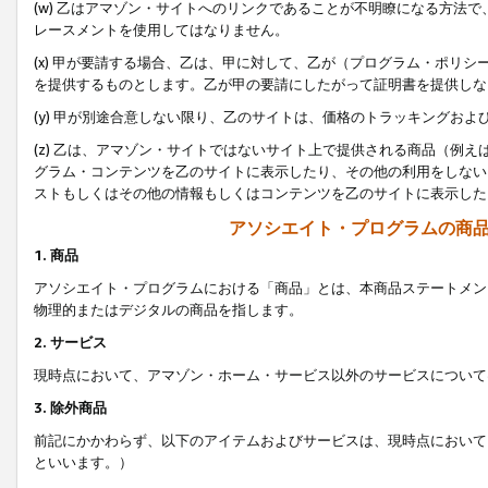
(w) 乙はアマゾン・サイトへのリンクであることが不明瞭になる方法
レースメントを使用してはなりません。
(x) 甲が要請する場合、乙は、甲に対して、乙が（プログラム・ポリ
を提供するものとします。乙が甲の要請にしたがって証明書を提供しな
(y) 甲が別途合意しない限り、乙のサイトは、価格のトラッキングお
(z) 乙は、アマゾン・サイトではないサイト上で提供される商品（例
グラム・コンテンツを乙のサイトに表示したり、その他の利用をしない
ストもしくはその他の情報もしくはコンテンツを乙のサイトに表示した
アソシエイト・プログラムの商
1. 商品
アソシエイト・プログラムにおける「商品」とは、本商品ステートメン
物理的またはデジタルの商品を指します。
2. サービス
現時点において、アマゾン・ホーム・サービス以外のサービスについて
3. 除外商品
前記にかかわらず、以下のアイテムおよびサービスは、現時点において
といいます。）