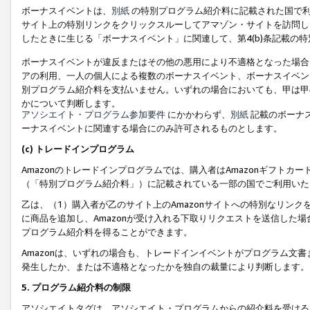
ボーナスイベントは、
別紙
の特別プログラム紹介料に記載された国で利
サイト上の特別リンクをクリックスルーしてアマゾン・サイトを訪問した
したときに生じる「ボーナスイベント」に関連して、第4(b)条記載の
ボーナスイベントが違反またはその他の悪用により不適格となった場合
アの利用、一人の個人による複数のボーナスイベント、ボーナスイベン
別プログラム紹介料を支払いません。いずれの場合においても、甲は甲
かについて判断します。
アソシエイト・プログラム参加要件
にかかわらず、
別紙
記載のボーナ
ーナスイベントに関連する場合にのみ許可されるものとします。
(c) トレードインプログラム
Amazonのトレードインプログラムでは、購入者はAmazonギフト
（「特別プログラム紹介料」）に記載されている一部の国でご利用いた
乙は、（1）購入者が乙のサイト上のAmazonサイトへの特別なリン
に商品を追加し、Amazonが受け入れる下取りリクエストを送信した場
プログラム紹介料を得ることができます。
Amazonは、いずれの場合も、トレードインイベントがプログラム文書
発生したか、または不適格となったかを独自の裁量により判断します。
5. プログラム紹介料の制限
アソシエイトタグは、アソシエイト・プログラムからの紹介料を受ける