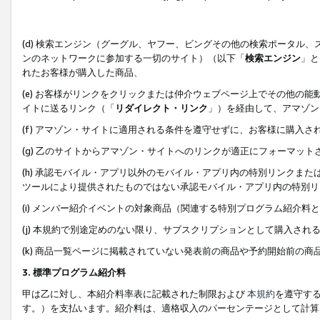
(d) 検索エンジン（グーグル、ヤフー、ビングその他の検索ポータル
ンのネットワークに参加する一切のサイト）（以下「
検索エンジン
」と
れたお客様が購入した商品、
(e) お客様がリンクをクリックまたは仲介ウェブページ上でその他の
イトに送るリンク（「
リダイレクト・リンク
」）を経由して、アマゾン
(f) アマゾン・サイトに適用される条件を遵守せずに、お客様に購入さ
(g) 乙のサイトからアマゾン・サイトへのリンクが適正にフォーマッ
(h) 承認モバイル・アプリ以外のモバイル・アプリ内の特別リンクまたはC
ツールにより提供されたものではない承認モバイル・アプリ内の特別リ
(i) メンバー紹介イベントの対象商品（関連する特別プログラム紹介料と
(j) 本規約で別途定めのない限り、サブスクリプションとして購入され
(k) 商品一覧ページに掲載されていない発表前の商品や予約開始前の商
3. 標準プログラム紹介料
甲は乙に対し、本紹介料率表に記載された制限および
本規約
を遵守す
す。）を支払います。紹介料は、適格収入のパーセンテージとして計算