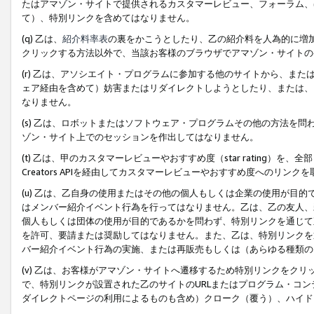
たはアマゾン・サイトで提供されるカスタマーレビュー、フォーラム、
て）、特別リンクを含めてはなりません。
(q) 乙は、
紹介料率表
の裏をかこうとしたり、乙の紹介料を人為的に増
クリックする方法以外で、当該お客様のブラウザでアマゾン・サイトの
(r) 乙は、アソシエイト・プログラムに参加する他のサイトから、ま
ェア経由を含めて）妨害またはリダイレクトしようとしたり、または、
なりません。
(s) 乙は、ロボットまたはソフトウェア・プログラムその他の方法を
ゾン・サイト上でのセッションを作出してはなりません。
(t) 乙は、甲のカスタマーレビューやおすすめ度（star rating
Creators APIを経由してカスタマーレビューやおすすめ度へのリンク
(u) 乙は、乙自身の使用またはその他の個人もしくは企業の使用が目
はメンバー紹介イベント行為を行ってはなりません。乙は、乙の友人、
個人もしくは団体の使用が目的であるかを問わず、特別リンクを通じて
を許可、要請または奨励してはなりません。また、乙は、特別リンクを
バー紹介イベント行為の実施、または再販売もしくは（あらゆる種類の
(v) 乙は、お客様がアマゾン・サイトへ遷移するため特別リンクをク
で、特別リンクが設置された乙のサイトのURLまたはプログラム・コ
ダイレクトページの利用によるものも含め）クローク（覆う）、ハイド