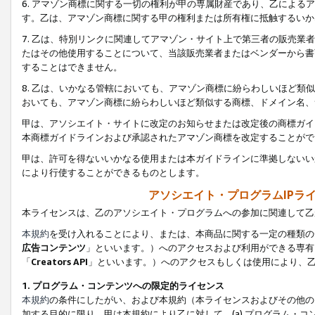
6. アマゾン商標に関する一切の権利が甲の専属財産であり、乙によ
す。乙は、アマゾン商標に関する甲の権利または所有権に抵触するいか
7. 乙は、特別リンクに関連してアマゾン・サイト上で第三者の販売
たはその他使用することについて、当該販売業者またはベンダーから書
することはできません。
8. 乙は、いかなる管轄においても、アマゾン商標に紛らわしいほど
おいても、アマゾン商標に紛らわしいほど類似する商標、ドメイン名、
甲は、アソシエイト・サイトに改定のお知らせまたは改定後の商標ガイ
本商標ガイドラインおよび承認されたアマゾン商標を改定することがで
甲は、許可を得ないいかなる使用または本ガイドラインに準拠しないい
により行使することができるものとします。
アソシエイト・プログラムIPラ
本ライセンスは、乙のアソシエイト・プログラムへの参加に関連して乙
本規約
を受け入れることにより、または、本商品に関する一定の種類の
広告コンテンツ
」といいます。）へのアクセスおよび利用ができる専有
「
Creators API
」といいます。）へのアクセスもしくは使用により、
1. プログラム・コンテンツへの限定的ライセンス
本規約
の条件にしたがい、および本規約（本ライセンスおよびその他の
加する目的に限り、甲は本規約により乙に対して、(a) プログラム・コ