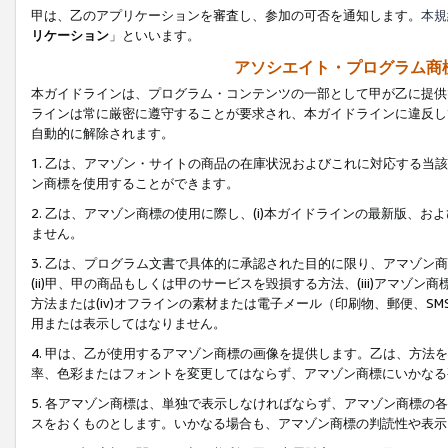
甲は、乙のアプリケーションを審査し、参加の可否を通知します。
本規
リケーション
」といいます。
アソシエイト・プログラム商
本ガイドラインは、プログラム・コンテンツの一部として甲が乙に提供
ラインは常に厳密に遵守することが要求され、本ガイドラインに違反し
自動的に解除されます。
1. 乙は、アマゾン・サイトの商品の在庫状況およびこれに対応する
ン商標を使用することができます。
2. 乙は、アマゾン商標の使用に際し、(i)本ガイドラインの最新版、およ
ません。
3. 乙は、プログラム文書で具体的に承認された目的に限り、アマゾン
(ii)甲、甲の商品もしくは甲のサービスを毀損する方法、(iii)アマ
方法または(iv)オフラインの素材または電子メール（印刷物、郵便、S
用または表示してはなりません。
4. 甲は、乙が使用するアマゾン商標の画像を提供します。乙は、方
率、色彩またはフォントを変更してはならず、アマゾン商標にいかなる
5. 各アマゾン商標は、単独で表示しなければならず、アマゾン商標
スをおくものとします。いかなる場合も、アマゾン商標の判読性や表示