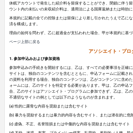
休眠アカウントで発生した紹介料を留保することができ、閉鎖に伴う留
ウント内の未払いの未収紹介料は、適用法による国庫返納または時効に
本規約に記載の全ての控除または留保により差し引かれたうえで乙にな
済を構成します。
理由の如何を問わず、乙に超過金が支払われた場合、甲が本規約に基づ
ページ上部に戻る
アソシエイト・プロ
1. 参加申込みおよび参加資格
参加申込みの手続きを開始するには、乙は、すべての必要事項を正確に
サイトは、独自のコンテンツを含むとともに、申込フォームに記載され
の資料を利用する場合、独自のコンテンツは、乙がコンテンツに含めた
ォームには、乙のサイトを特定する必要があります。甲は、乙の申込フ
合、乙のサイトはアソシエイト・プログラムに参加できず、乙は、乙の
不適切なサイトの例としては以下のようなものが含まれます。
(a) 性的に露骨な内容を奨励または含むサイト
(b) 暴力を奨励するまたは暴力的内容を含むサイト、または潜在的に
(c) 虚偽、不正、名誉毀損または中傷的な内容を奨励または含むサイト
(d) 不快、迷惑、有害、プライバシー侵害、乱用的、差別的（人種、