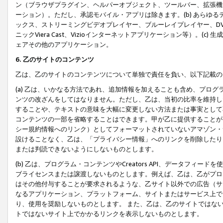
ン（ブラウザプラグイン、ヘルパーオブジェクト、ツールバー、拡張機
ーション）。ただし、承認モバイル・アプリは除きます。(b) あらゆ
ックス、ストリーミングビデオプレイヤー、ブルーレイプレイヤー、DVDプ
ニックViera Cast、Vizioインターネットアプリケーション等）。(
ェアその他のアプリケーション。
6. 乙のサイトのコンテンツ
乙は、乙のサイトのコンテンツについて単独で責任を負い、以下記載の
(a) 乙は、いかなる方法であれ、追加情報を加えることも含め、プロ
ンツの改ざんをしてはなりません。ただし、乙は、当初の比率を維持し
することや、テキストの意味を大幅に変更しない方法または事実として
コンテンツの一部を省略することはできます。甲が乙に提供することが
シー規約情報へのリンク）としてフォーマットされていないアマゾン・
設けることなく、乙は、「プライバシー情報」へのリンクを削除したり
または判読できないようにしないものとします。
(b) 乙は、プログラム・コンテンツやCreators API、データフ
ブライセンスまたは譲渡しないものとします。例えば、乙は、乙がプロ
はその他付与することが要求されるような、乙サイト以外での広告（サ
なるアプリケーション、プラットフォーム、サイトまたはサービス上で
り、使用を奨励しないものとします。 また、乙は、乙のサイトではな
トではないサイト上でかかるリンクを表示しないものとします。