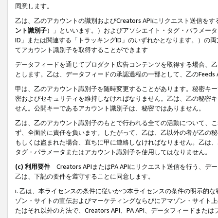
同意します。
乙は、乙のアカウントの識別およびCreators APIにリクエスト送
ント識別子
）」といいます。）およびアソシエイト・タグ・パラメータ（
ID」または関連する「トラッキングID」のいずれかとなります。）の両方
てアカウント識別子を取得することができます
データフィードを通じてプロダクト広告コンテンツを取得する場合、乙は、Cre
とします。乙は、データフィードの承認過程の一部として、乙のFeeds
甲は、乙のアカウント識別子を随時変更することがあります。秘密キー
密およびセキュリティを維持しなければなりません。乙は、乙の秘密キ
せん。公開キーであるアカウント識別子は、秘密ではありません。
乙は、乙のアカウント識別子のもとで行われる全ての活動について、こ
ず、全面的に責任を負います。したがって、乙は、乙以外の者が乙の秘
もしくは盗まれた場合、直ちに甲に連絡しなければなりません。乙は、
タグ・パラメータまたはアカウント識別子を使用してはなりません。
(c) 利用要件
Creators APIまたはPA APIにリクエスト送信を
乙は、下記の要件を遵守することに同意します。
i. 乙は、本ライセンスの条件に従いかつ本ライセンスの条件の明示的
ゾン・サイトの宣伝およびマーケティングならびにアマゾン・サイト上
たはそれ以外の方法で、Creators API、PA API、データフィー