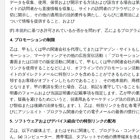
データを収集、使用、保管および開示する方法および該当する場合は第
イトの訪問者から直接情報を収集し、サイトの訪問者のブラウザにクッ
切に開示し、その他の適用法の法的要件を満たし、ならびに適用法によ
ついて情報を提供すること、および
(f)
本規約
に基づき許可されているか否かを問わず、乙によるプログラ
4. プロモーションの制限
乙は、甲もしくは甲の関連会社を代理してまたはアマゾン・サイトもし
モーション、マーケティングその他の広告宣伝活動（「プロモーション
書面または口頭での販促活動に関連して、甲もしくは甲の関連会社の商
リンクを使用することなどにより、オフラインでのプロモーション活動
イトのダイレクトメールに特別リンクを含めることができるものとしま
領するお客様がオプトインしたものであること）、その他本規約、商標
となります。甲の要請を受けた場合、乙は、前記を遵守していることを
明書のフォームおよび当該証明書の記載事項を指定します。乙が甲の要
す。疑義を避けるためにいうと、(i)適用あるマーケティング法の目的上(例
び類似または後継の法律を指します。)、乙は、特別リンクを含む各電子
びにアソシエイト・プログラム関連の全ての電子メールの最善の慣行に
5. ソフトウェアおよびデバイス経由での特別リンクの配布
乙は、以下の媒体上で、またはそれに関連して、プログラム・コンテン
ん。(a) コンピューター、携帯電話、タブレットその他の携帯端末を