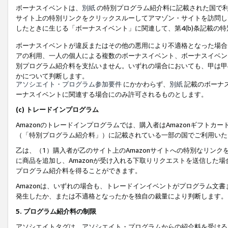
ボーナスイベントは、
別紙
の特別プログラム紹介料に記載された国で利
サイト上の特別リンクをクリックスルーしてアマゾン・サイトを訪問した
したときに生じる「ボーナスイベント」に関連して、第4(b)条記載の
ボーナスイベントが違反またはその他の悪用により不適格となった場合
アの利用、一人の個人による複数のボーナスイベント、ボーナスイベン
別プログラム紹介料を支払いません。いずれの場合においても、甲は甲
かについて判断します。
アソシエイト・プログラム参加要件
にかかわらず、
別紙
記載のボーナ
ーナスイベントに関連する場合にのみ許可されるものとします。
(c) トレードインプログラム
Amazonのトレードインプログラムでは、購入者はAmazonギフト
（「特別プログラム紹介料」）に記載されている一部の国でご利用いた
乙は、（1）購入者が乙のサイト上のAmazonサイトへの特別なリン
に商品を追加し、Amazonが受け入れる下取りリクエストを送信した場
プログラム紹介料を得ることができます。
Amazonは、いずれの場合も、トレードインイベントがプログラム文書
発生したか、または不適格となったかを独自の裁量により判断します。
5. プログラム紹介料の制限
アソシエイトタグは、アソシエイト・プログラムからの紹介料を受ける