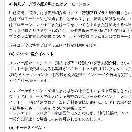
4. 特別プログラム紹介料またはプロモーション
甲は随時、追加または代替紹介料（以下「
特別プログラム紹介料
」とい
たはプロモーションを実施することがあります。疑義を避けるために（
はプロモーションの全部または一部をいつでも中止または変更する権利
て（商品購入を含まないものも）、紹介料率表の第2条において特定さ
プログラム文書上の制限についても、特別プログラムまたはプロモーシ
現在は、次の特別プログラム紹介料が利用可能です。
(a) メンバー紹介イベント
メンバー紹介イベントは、
別紙
（以下「
特別プログラム紹介料
」といい
ベントの参加資格のあるお客様が乙のサイト上の特別リンクをクリック
び(2)そのセッション中にお客様が
別紙
記載のメンバー紹介行為を完了
ム紹介料を獲得します。
メンバー紹介イベントが違反またはその他の悪用により不適格となった
ウェアの利用、一人の個人による複数のメンバー紹介イベント、メンバ
ベント）、甲は特別プログラム紹介料を支払いません。いずれの場合に
くは悪用があったか否かについて判断します。
アソシエイト・プログラム参加要件
にかかわらず、
別紙
記載のメンバー
ー紹介に関連する場合にのみ許可されるものとします。
(b) ボーナスイベント