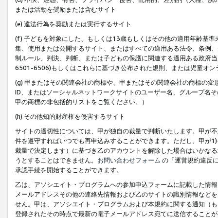
または活動を奨励または含むサイト
(e) 違法行為を奨励または実行するサイト
(f) 子どもを対象にした、もしくは13歳もしくはその他の適用年齢
集、使用または公開するサイト、またはすべての適用ある法令、条例、
制ルール、判決、判断、または子どもの保護に関連する適用ある政府当局の要
6501-6506)もしくはこれらに基づき公布された規則、または児童オ
(g) 甲またはその関連会社の商標や、甲またはその関連会社の商標の
ID、またはソーシャルネットワークサイトのユーザー名、グループ名
甲の商標の非包括的リストをご覧ください。）
(h) その他知的財産権を侵害するサイト
サイトの適切性については、甲が独自の裁量で判断いたします。甲が不
件を遵守すればいつでも再申込みすることができます。ただし、甲が1)
裁量で決定します）に基づき乙のアカウントを解除した場合はいかなる
うとすることはできません。
お問い合わせフォーム
の「運営規約違反に
承認手続を開始することができます。
乙は、アソシエイト・プログラムへの参加申込フォームに記載した情報
メールアドレスその他の連絡先情報および乙のサイトの識別情報などを
せん。甲は、アソシエイト・プログラムおよび本規約に関する通知（も
登録されたその時点で最新の電子メールアドレス宛てに送信することが