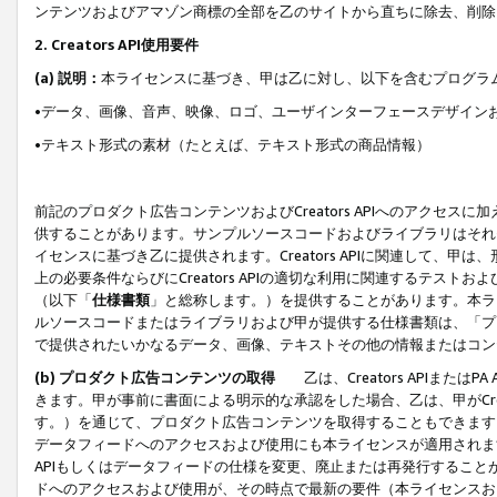
ンテンツおよびアマゾン商標の全部を乙のサイトから直ちに除去、削除
2. Creators API使用要件
(a) 説明：
本ライセンスに基づき、甲は乙に対し、以下を含むプログラ
•データ、画像、音声、映像、ロゴ、ユーザインターフェースデザイン
•テキスト形式の素材（たとえば、テキスト形式の商品情報）
前記のプロダクト広告コンテンツおよびCreators APIへのアクセスに
供することがあります。サンプルソースコードおよびライブラリはそれ
イセンスに基づき乙に提供されます。Creators APIに関連して
上の必要条件ならびにCreators APIの適切な利用に関連するテ
（以下「
仕様書類
」と総称します。）を提供することがあります。本ラ
ルソースコードまたはライブラリおよび甲が提供する仕様書類は、「プ
で提供されたいかなるデータ、画像、テキストその他の情報またはコン
(b) プロダクト広告コンテンツの取得
乙は、Creators APIま
きます。甲が事前に書面による明示的な承認をした場合、乙は、甲がCreator
す。）を通じて、プロダクト広告コンテンツを取得することもできます
データフィードへのアクセスおよび使用にも本ライセンスが適用されます。乙は
APIもしくはデータフィードの仕様を変更、廃止または再発行することがで
ドへのアクセスおよび使用が、その時点で最新の要件（本ライセンスお