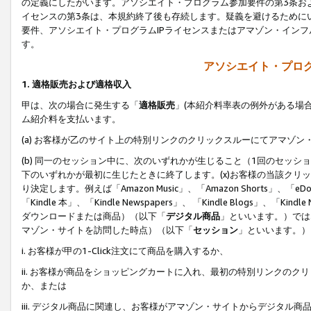
の定義にしたがいます。アソシエイト・プログラム参加要件の第3条お
イセンスの第3条は、本規約終了後も存続します。疑義を避けるためにい
要件、アソシエイト・プログラムIPライセンスまたはアマゾン・イン
す。
アソシエイト・プログ
1. 適格販売および適格収入
甲は、次の場合に発生する「
適格販売
」(本紹介料率表の例外がある場
ム紹介料を支払います。
(a) お客様が乙のサイト上の特別リンクのクリックスルーにてアマゾン
(b) 同一のセッション中に、次のいずれかが生じること（1回のセッ
下のいずれかが最初に生じたときに終了します。(x)お客様の当該クリッ
り決定します。例えば「Amazon Music」、「Amazon Shorts」、「eDo
「Kindle 本」、「Kindle Newspapers」、 「Kindle Blogs」、「
ダウンロードまたは商品）（以下「
デジタル商品
」といいます。）では
マゾン・サイトを訪問した時点）（以下「
セッション
」といいます。）
i. お客様が甲の1-Click注文にて商品を購入するか、
ii. お客様が商品をショッピングカートに入れ、最初の特別リンクの
か、または
iii. デジタル商品に関連し、お客様がアマゾン・サイトからデジタ