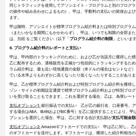
同じトラフィックを使用してアソシエイト・プログラムと別のプログラ
の操作や組み合わせによるもの）、甲は、手数料の支払いの留保および
ます。
甲は随時、アソシエイトが標準プログラム紹介料または特別プログラム
（またいかなる期間にもかかわらず）、甲は、いつでも制限の全部また
は、
別紙
をご覧ください（以下「
プログラム紹介料の制限
」といいま
6. プログラム紹介料のレポートと支払い
甲は、甲内部のトラッキングのために、および乙が当該月に獲得した標
乙に配布するため、適格販売を正確かつ包括的にトラッキングするため
ラム紹介料は、最も近い現地通貨の金額（米ドルの場合はセントなど）
ている水準よりもわずかに高くなったり低くなったりすることがありま
甲は、乙が標準プログラム紹介料および特別プログラム紹介料を獲得し
ゾン・サイトの初期設定通貨で標準プログラム紹介料および特別プログ
いを受け取ることもできます。これを選択する場合、乙は、為替レート
支払オプション1:
銀行振込での支払い 乙が乙の銀行名、口座番号、ア
する場合はABA、IBANおよびBIC番号）を乙に提供することにより
プションを選択した場合、甲は、乙に対する合計支払額が
支払可能金額
支払オプション2:
Amazonギフトカードでの支払い 甲は乙に対し、
のギフトカードを送付します。ギフトカードは、獲得した紹介料相当の