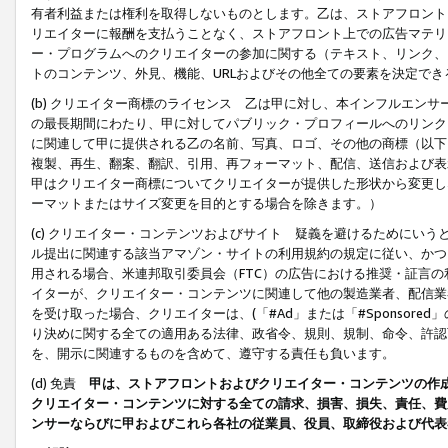
有者利益または権利を取得しないものとします。乙は、ストアフロントに
リエイターに報酬を支払うことなく、ストアフロント上での広告マテリア
ー・プログラムへのクリエイターの参加に関する（テキスト、リンク、
トのコンテンツ、外見、機能、URLおよびその他全ての要素を決定で
(b) クリエイター商標のライセンス 乙は甲に対し、本インフルエン
の最長期間にわたり、甲に対してパブリック・プロフィールへのリンク
に関連して甲に提供される乙の名前、写真、ロゴ、その他の商標（以下
複製、再生、翻案、翻訳、引用、再フォーマット、配信、送信および表
甲はクリエイター商標についてクリエイターが提供した形状から変更し
ーマットまたはサイズ変更を目的とする場合を除きます。）
(c) クリエイター・コンテンツおよびサイト 疑義を避けるためにい
ル提出に関連する該当アマゾン・サイトの利用規約の規定に従い、かつ、
用される場合、米連邦取引委員会（FTC）の広告における推奨・証言
イターが、クリエイター・コンテンツに関連して他の製造業者、配信業
を受け取った場合、クリエイターは、(「#Ad」または「#Sponsor
り決めに関する全ての適用ある法律、政省令、規則、規制、命令、許認
を、開示に関連するものを含めて、遵守する責任も負います。
(d) 免責
甲は、ストアフロントおよびクリエイター・コンテンツの作
クリエイター・コンテンツに対する全ての請求、損害、損失、責任、費
ンサーならびに甲およびこれら各社の従業員、役員、取締役および代表