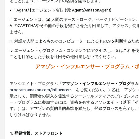
ることにより、エージェントの名前を開示します。
• 「Agent/ [エージェント名]」(例: Agent/AmazonAgent)
ii. エージェントは、(a) 人間のキーストローク、ページナビゲーシ
めのCAPTCHAやその他の手段を完了させたり回避して、アクセス、
ません。
iii. 対話が人間によるものかコンピューターによるものかを判断する
iv. エージェントがプログラム・コンテンツにアクセスし、又はこれ
ことを目的とした手段を迂回その他回避しないでください。
アマゾン・インフルエンサー・プログラム・
アソシエイト・プログラム「
アマゾン・インフルエンサー・プログラム
program.amazon.com/influencers
をご覧ください。）乙は、アソシエ
環として、消費者の購入を促進するソーシャルメディアのプレゼンスと
ー・プログラムに参加するには、資格を有するアソシエイト（以下「
イ
す。）は、アマゾンの質的量的基準を満たし、登録プロセスを完了し、
しなければなりません。
1.
登録情報、ストアフロント