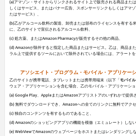
(a)アマゾン・サイトからリンクされるサイト上で販売される商品またはサ
しくはサービス、またはバナー広告、スポンサーリンクもしくはアマゾ
たはサービス）、
(b)乙がアルコール飲料の製造、卸売または頒布のライセンスを有す
に、乙のサイトで宣伝されるアルコール飲料、
(c) 処方薬、またはAmazon Pharmacyが販売するその他の商品、
(d) Amazonが除外すると指定した商品またはサービス。乙は、商品また
ラル上で提供するツールにおいて除外されている場合には、アラートを
アソシエイト・プログラム・モバイル・アプリケー
乙のサイトが携帯電話、タブレットまたは携帯用端末（以下「
モバイル
ウェア・アプリケーションを含む場合、乙のモバイル・アプリケーショ
(a) Google Play、AppleまたはAmazonアプリストアのいずれかで
(b) 無料でダウンロードでき、Amazonへの全てのリンクに無料でアク
(c) 独自のコンテンツを有するものであること、
(d) Amazonのショッピングアプリの機能を模倣（エミュレート）しな
(e) WebViewでAmazonのウェブページをホストまたはレンダリング