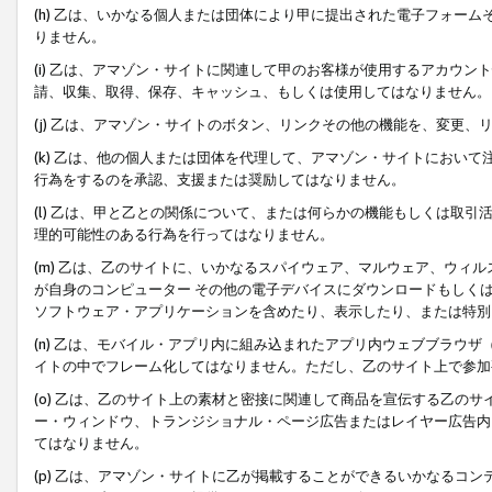
(h) 乙は、いかなる個人または団体により甲に提出された電子フォー
りません。
(i) 乙は、アマゾン・サイトに関連して甲のお客様が使用するアカウ
請、収集、取得、保存、キャッシュ、もしくは使用してはなりません。
(j) 乙は、アマゾン・サイトのボタン、リンクその他の機能を、変更
(k) 乙は、他の個人または団体を代理して、アマゾン・サイトにおい
行為をするのを承認、支援または奨励してはなりません。
(l) 乙は、甲と乙との関係について、または何らかの機能もしくは取
理的可能性のある行為を行ってはなりません。
(m) 乙は、乙のサイトに、いかなるスパイウェア、マルウェア、ウィ
が自身のコンピューター その他の電子デバイスにダウンロードもしく
ソフトウェア・アプリケーションを含めたり、表示したり、または特別
(n) 乙は、モバイル・アプリ内に組み込まれたアプリ内ウェブブラウザ
イトの中でフレーム化してはなりません。ただし、乙のサイト上で参加
(o) 乙は、乙のサイト上の素材と密接に関連して商品を宣伝する乙の
ー・ウィンドウ、トランジショナル・ページ広告またはレイヤー広告内
てはなりません。
(p) 乙は、アマゾン・サイトに乙が掲載することができるいかなるコ