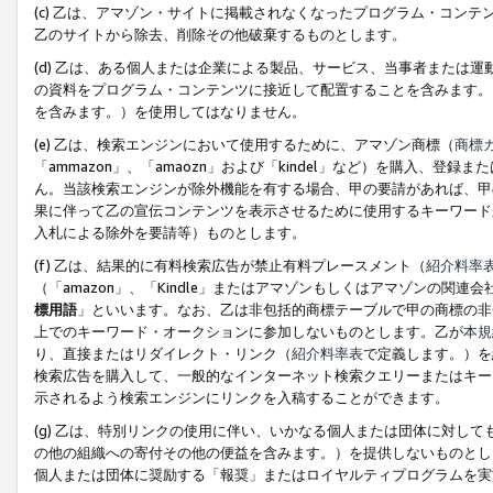
(c) 乙は、アマゾン・サイトに掲載されなくなったプログラム・コン
乙のサイトから除去、削除その他破棄するものとします。
(d) 乙は、ある個人または企業による製品、サービス、当事者または
の資料をプログラム・コンテンツに接近して配置することを含みます。
を含みます。）を使用してはなりません。
(e) 乙は、検索エンジンにおいて使用するために、アマゾン商標（
商標
「ammazon」、「amaozn」および「kindel」など）を購入
ん。当該検索エンジンが除外機能を有する場合、甲の要請があれば、甲
果に伴って乙の宣伝コンテンツを表示させるために使用するキーワード
入札による除外を要請等）ものとします。
(f) 乙は、結果的に有料検索広告が禁止有料プレースメント（
紹介料率
（「amazon」、「Kindle」またはアマゾンもしくはアマゾンの
標用語
」といいます。なお、乙は非包括的商標テーブルで甲の商標の非
上でのキーワード・オークションに参加しないものとします。乙が
本規
り、直接またはリダイレクト・リンク（
紹介料率表
で定義します。）を
検索広告を購入して、一般的なインターネット検索クエリーまたはキー
示されるよう検索エンジンにリンクを入稿することができます。
(g) 乙は、特別リンクの使用に伴い、いかなる個人または団体に対し
の他の組織への寄付その他の便益を含みます。）を提供しないものとし
個人または団体に奨励する「報奨」またはロイヤルティプログラムを実