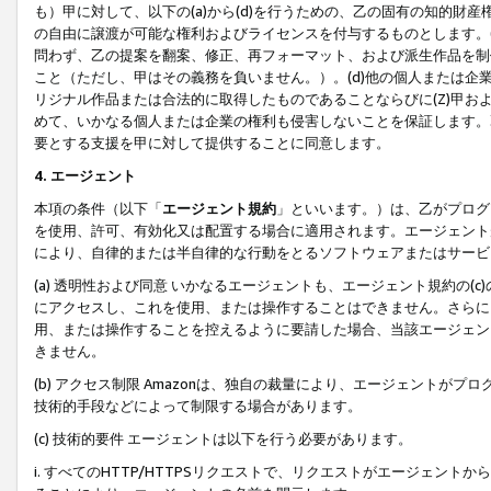
も）甲に対して、以下の(a)から(d)を行うための、乙の固有の知的
の自由に譲渡が可能な権利およびライセンスを付与するものとします。(
問わず、乙の提案を翻案、修正、再フォーマット、および派生作品を制
こと（ただし、甲はその義務を負いません。）。(d)他の個人または企
リジナル作品または合法的に取得したものであることならびに(Z)甲
めて、いかなる個人または企業の権利も侵害しないことを保証します。
要とする支援を甲に対して提供することに同意します。
4. エージェント
本項の条件（以下「
エージェント規約
」といいます。）は、乙がプログ
を使用、許可、有効化又は配置する場合に適用されます。エージェント
により、自律的または半自律的な行動をとるソフトウェアまたはサービ
(a) 透明性および同意 いかなるエージェントも、エージェント規約の
にアクセスし、これを使用、または操作することはできません。さらに、
用、または操作することを控えるように要請した場合、当該エージェン
きません。
(b) アクセス制限 Amazonは、独自の裁量により、エージェント
技術的手段などによって制限する場合があります。
(c) 技術的要件 エージェントは以下を行う必要があります。
i. すべてのHTTP/HTTPSリクエストで、リクエストがエージェ