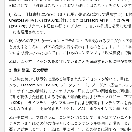
例において、「詳細はこちら」および「詳しくはこちら」をクリックす
(j) 乙は、仕様書類に定める（または甲が別途乙に対して通知する）
Creators APIもしくはPA APIに対してまたはCreators APIもしく
はPA APIにリクエスト送信を行うアプリケーションを作成し公開し
ーにも適用されます。
(k) 乙が乙のアプリケーション上でテキストで構成されるプロダクト
と見えるところに、以下の免責文言を表示するものとします。「［「本
ンにより提供されたものです。これらのコンテンツは「現状有姿」で提
乙は、乙が本ライセンスを遵守していることを確認するために甲が要求
3. 権利留保、乙の提案
本規約において明示的に定める制限されたライセンスを除いて、甲は、
ンツ、Creators API、PA API、データフィード、プロダクト
ト・サイト上の情報およびマテリアル、甲および甲の関連会社の商標お
て甲が提供または使用するその他の知的財産およびテクノロジー（アプ
（SDK）、ライブラリ、サンプルコードおよび関連するマテリアルを
権を含みます。）を留保するものとし、乙は、本ライセンスに基づきこ
乙が甲に対し、プログラム・コンテンツについて、またはアソシエイト
テキストまたはその他の情報もしくはコンテンツを提供した場合、また
案
」と総称します。）、乙は、甲に対して、乙の提案に関する一切の権