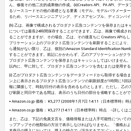
ん、修復その他二次的成果物の作成。(ii)Creators API、PA 
るソースコードその他の基礎となる要素（モデル、モデルパラメーター
るため、リバースエンジニアリング、ディスアセンブル、ディコンパイ
(h) 乙は、画像で構成されるプロダクト広告コンテンツを保存または
については最長24時間保存することができます。乙は、画像で構成さ
ることができますが、その場合、乙は、その後直ちに Creators AP
プリケーション上のプロダクト広告コンテンツを刷新することにより、
ら通知がない限り、乙は、個別のAmazon Standard Identification Nu
することができます。前記にかかわらず、乙のアプリケーションがクラ
プロダクト広告コンテンツを保存またはキャッシュしてはいけません。
以内に、甲に対して、プロダクト広告コンテンツを含むまたは使用する
(i) 乙がプロダクト広告コンテンツをデータフィードから取得する場合または
ン上に表示されるプロダクト広告コンテンツの刷新頻度が1時間に1回
報に隣接して、時刻/日付の表示を含めるものとします。ただし、乙の
び刷新と同日中である間は、表示のうち日付の部分を省略することがで
• Amazon.co.jp 価格： ¥3,277 (2008年1月7日 14:11（日本標準
• Amazon.co.jp 価格： ¥3,277 (14:11（日本標準時）時点 −詳しくは
また、乙は、下記の免責文言を、価格情報または入手可能性についての
ップアップその他類似の方法で表示しなければなりません。「価格およ
本商品の購入においては、購入の時点で（該当するアマゾン・サイト）