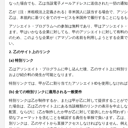
なった場合でも、乙は当該電子メールアドレスに送信された一切の通知
乙が［注：米租税法上定義される］非米国人に該当する場合で、アソシ
乙は、本規約に基づく全てのサービスを米国外で履行することになるも
アソシエイト・プログラムへの参加は無料であり、甲はアソシエイト・
ます。甲はいかなる企業に対しても、甲のアソシエイトに対して有料の
のため、このような企業が（アマゾンの名前を利用しようとする企業で
い。
2. 乙のサイト上のリンク
(a) 特別リンク
乙はアソシエイト・プログラムに申し込んだ後、乙のサイト上に特別リ
および紹介料の発生が可能となります。
特別リンクでは、甲が乙に割り当てたアソシエイトIDを使用しなけれ
(b) 全ての特別リンクに適用される一般要件
特別リンクは乙が制作するか、または甲が乙に対して提供することがで
た場合は、乙は乙のサイト上にある当該種類のリンクの表示を中止しな
配置、ならびに（乙が制作したか甲が乙に対して提供したかを問わず）
切なフォーマットを含むことを確認する責任を単独で負います。乙は、
別リンクは、乙のサイトから直接アクセスしなければなりません。例えば、