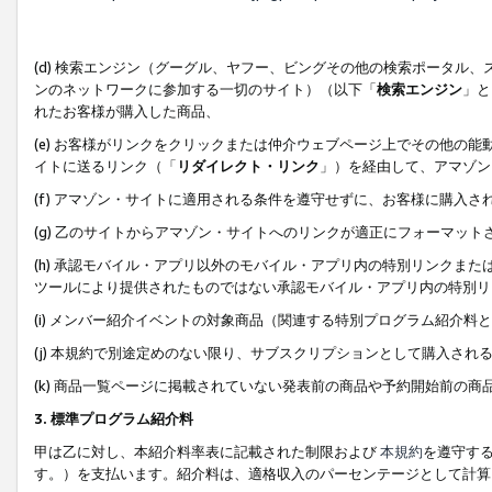
(d) 検索エンジン（グーグル、ヤフー、ビングその他の検索ポータル
ンのネットワークに参加する一切のサイト）（以下「
検索エンジン
」と
れたお客様が購入した商品、
(e) お客様がリンクをクリックまたは仲介ウェブページ上でその他の
イトに送るリンク（「
リダイレクト・リンク
」）を経由して、アマゾン
(f) アマゾン・サイトに適用される条件を遵守せずに、お客様に購入さ
(g) 乙のサイトからアマゾン・サイトへのリンクが適正にフォーマッ
(h) 承認モバイル・アプリ以外のモバイル・アプリ内の特別リンクまたはC
ツールにより提供されたものではない承認モバイル・アプリ内の特別リ
(i) メンバー紹介イベントの対象商品（関連する特別プログラム紹介料と
(j) 本規約で別途定めのない限り、サブスクリプションとして購入され
(k) 商品一覧ページに掲載されていない発表前の商品や予約開始前の商
3. 標準プログラム紹介料
甲は乙に対し、本紹介料率表に記載された制限および
本規約
を遵守す
す。）を支払います。紹介料は、適格収入のパーセンテージとして計算