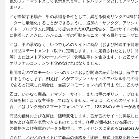
他のフォーマットとして表示されます。）をパラメータとしてアマゾン
ません。
乙が希望する場合、甲の承認を条件として、異なる特別リンクのURL
ニターし最適化することができるように、追加の「サブタグ」アソシエ
イト・プログラムに関連して提供されたID又は報告を、乙のサイトの
に到着したときに、かかるユーザの行動をモニターする目的でユーザに
乙は、甲の承認なく、いつでも乙のサイトに商品（および関連する特別
（商品ステートメント（以下に定義します。）に定義されたとおり）商
等）またはストアのホームページ（食料品等）を含みます。）と乙サイ
オリジナルコンテンツも含めなければなりません。
期間限定のプロモーションへのリンクおよび関連の紹介部分は、該当す
するものとします。例えば、乙がアマゾン・サイトのアパレル部門の商
であると記載した場合は、当該プロモーションの終了日までに、乙のサ
乙は、いかなる商品、アマゾン・サイト、または甲のポリシー、プロモ
誤解を招くような主張をしてはなりません。例えば、乙が乙のサイト上に
合、乙はリンク先のスマートフォンについて、128 GBのメモリーが
商品の価格および在庫は、随時変化します。乙が乙のサイトに掲載した
格および在庫を表示できるものとします。(a)甲が価格および在庫のデータを
の価格および在庫のデータを取得し、
本ライセンス
に定めるCreator
さらに、乙が乙のサイトにて商品の価格を「比較」形式（価格比較ツー