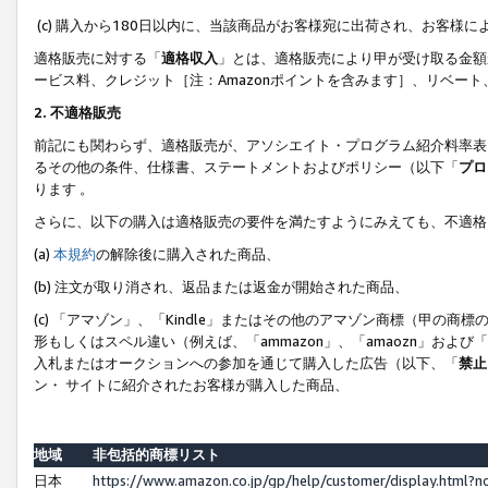
(c) 購入から180日以内に、当該商品がお客様宛に出荷され、お客
適格販売に対する「
適格収入
」とは、適格販売により甲が受け取る金額
ービス料、クレジット［注：Amazonポイントを含みます］、リベー
2. 不適格販売
前記にも関わらず、適格販売が、アソシエイト・プログラム紹介料率表
るその他の条件、仕様書、ステートメントおよびポリシー（以下「
プロ
ります 。
さらに、以下の購入は適格販売の要件を満たすようにみえても、不適格
(a)
本規約
の解除後に購入された商品、
(b) 注文が取り消され、返品または返金が開始された商品、
(c) 「アマゾン」、「Kindle」またはその他のアマゾン商標（甲
形もしくはスペル違い（例えば、「ammazon」、「amaozn」およ
入札またはオークションへの参加を通じて購入した広告（以下、「
禁止
ン・ サイトに紹介されたお客様が購入した商品、
地域
非包括的商標リスト
日本
https://www.amazon.co.jp/gp/help/customer/display.html