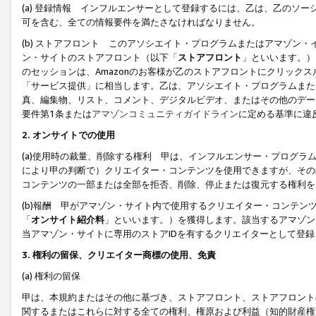
(a) 登録情報 インフルエンサーとして登録するには、乙は、乙のソ
可を含む、全ての情報要件を満たさなければなりません。
(b) ストアフロント このアソシエイト・プログラムまたはアマゾン
ン・サイトのストアフロント（以下「
ストアフロント
」といいます。）
のセッションは、Amazonのお客様が乙のストアフロントにクリック
「サービス提供」に相当します。乙は、アソシエイト・プログラムまた
真、編集物、リスト、コメント、デジタルビデオ、またはその他のデー
要件第1条または
アマゾンコミュニティガイドライン
に定める基準に違
2.
オンサイトでの使用
(a)使用時の裁量、削除する権利 甲は、インフルエンサー・プログラ
により甲の判断で）クリエイター・コンテンツを使用できますが、その
コンテンツの一部または全部を拒否、削除、停止または復元する権利を
(b)報酬 甲がアマゾン・サイト内で使用するクリエイター・コンテン
「
オンサイト紹介料
」といいます。）を獲得します。該当するアマゾン
当アマゾン・サイトに専用のストアIDを有するクリエイターとして登
3.
権利の留保、クリエイター商標の使用、免責
(a) 権利の留保
甲は、本規約またはその他に基づき、ストアフロント、ストアフロント
関するまたはこれらに対する全ての権利、権原および利益（知的財産権