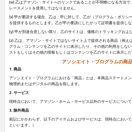
(w) 乙はアマゾン・サイトへのリンクであることが不明瞭になる方法
レースメントを使用してはなりません。
(x) 甲が要請する場合、乙は、甲に対して、乙が（プログラム・ポリ
を提供するものとします。乙が甲の要請にしたがって証明書を提供しな
(y) 甲が別途合意しない限り、乙のサイトは、価格のトラッキングお
(z) 乙は、アマゾン・サイトではないサイト上で提供される商品（例
グラム・コンテンツを乙のサイトに表示したり、その他の利用をしない
ストもしくはその他の情報もしくはコンテンツを乙のサイトに表示した
アソシエイト・プログラムの商
1. 商品
アソシエイト・プログラムにおける「商品」とは、本商品ステートメン
物理的またはデジタルの商品を指します。
2. サービス
現時点において、アマゾン・ホーム・サービス以外のサービスについて
3. 除外商品
前記にかかわらず、以下のアイテムおよびサービスは、現時点において
といいます。）