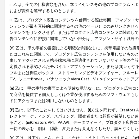
ii. 乙は、全ての仕様書類を含め、本ライセンスその他のプログラム
および資料を遵守するものとします。
iii. 乙は、プロダクト広告コンテンツを使用する際は毎回、アマゾ
ンテンツが最も直接的に関連するその他のページ）にのみリンクさせる
ンテンツをリンクさせず、またはプロダクト広告コンテンツに関連して
告コンテンツに密接に関連していない部分は、アマゾン・サイト以外の
(d) 乙は、甲の事前の書面による明確な承諾なしに、携帯電話その他
たはこれらに関連して、プロダクト広告コンテンツを使用しないものと
由してアクセスされる携帯端末用に最適化されていないサイト等の当該端
定義される承認されたモバイル・アプリケーション、または(3)いか
ブルまたは衛星ボックス、ストリーミングビデオプレイヤー、ブルーレイ
TV、ソニーBravia、パナソニックViera Cast、Vizioインター
(e) 乙は、甲の事前の書面による明確な承諾なしに、プロダクト広告
で商品を提供する個人もしくは企業が使用するためのソフトウェアもしくはその
ドにアクセスまたは利用しないものとします。
(f) 乙は、以下のことをしてはいけません。(i)方法を問わず、Creator
レクトマーケティング、スパミング、販売者または顧客が希望しない連
ること、(iii)Creators API、PA API、データフィード、プ
一切の表示を、削除、隠蔽、変更または見えなくしたり、読めなくした
(g) 乙は、以下のことをしたり、またはしようとしてはいけません。(