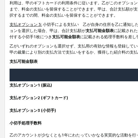
利用は、甲のギフトカードの利用条件に従います。乙がこのオプション
まで、料金の支払いを留保することができます。甲は、合計支払額が支
択するまでの間、料金の支払いを留保することができます。
支払オプション 3:
小切手による支払い 乙が自身の住所を乙に通知し
ョンを選択した場合、甲は、合計支払額が
支払可能金額表
に記載された
付する小切手1枚につき
支払可能金額表
に記載される処理手数料を差し
乙がいずれのオプションも選択せず、支払用の有効な情報も登録してい
甲の裁量により別の支払方法で支払いをするか、獲得した紹介料の支払
支払可能金額表
支払オプション1 (振込)
支払オプション2 (ギフトカード)
支払オプション3 (小切手)
小切手処理手数料
乙のアカウントが少なくとも1年にわたっていかなる実質的な活動を行