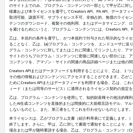
のサイト上でのみ、プログラム・コンテンツの一部として甲が乙に対し
様書および本ライセンスを遵守してCreators API、PA API、
取消可能、譲渡不可、サブライセンス不可、非独占的、無償のライセン
テンツのダウンロード、複製その他利用、またはデータマイニング、ロ
を避けるためにいうと、プログラム・コンテンツには、Creators AP
乙は、
本規約
の条件を遵守し、かつ本規約で付与された明示的なライセ
ることなく、乙は、(a)プログラム・コンテンツを、エンドユーザに
グラム・コンテンツに対してまたはこれに関連してリンクしたり、アマ
サイトのうちプログラム・コンテンツに密接に関連しない部分には、ア
コンテンツを、アマゾン・サイトの関連の商品詳細ページまたは他の関
Creators APIまたはデータフィードを利用することにより、乙は、
その他の情報およびコンテンツにアクセスすることができます。乙がこ
ためにCreators APIまたはデータフィードを利用する場合、乙は、こ
ィード（または同等のサービス）に適用されるライセンス契約の規定を
乙は、プログラム・コンテンツを使用して、知的財産権その他法的権利
したAI生成コンテンツを直接的または間接的に大規模言語モデル、マ
しないものとし、また、第三者をしてこれを行わせないものとします。
本ライセンスは、乙がプログラム文書（紹介料率表にて定義します。）
終了します。さらに、甲は、乙に対して書面で通知することにより、本
場合または甲が随時要請する場合、乙は、プログラム・コンテンツ（Cre