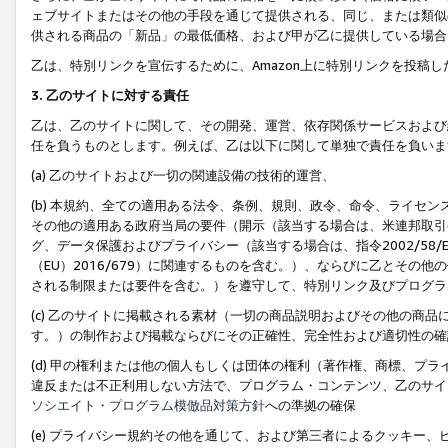
ェブサイトまたはその他の手段を通じて提供される、同じ、または類似
供される商品の「新品」の最低価格、および甲が乙に提供している場合
乙は、特別リンクを宣伝するために、Amazon上に特別リンクを投稿し
3. 乙のサイトに対する責任
乙は、乙のサイトに関して、その開発、運営、依存関係サービスおよび
任を負うものとします。例えば、乙は以下に関して単独で責任を負いま
(a) 乙のサイトおよび一切の関連設備の技術的運営、
(b) 本規約、全ての適用ある法令、条例、規則、政令、命令、ライセ
その他の適用ある政府当局の要件（開示（該当する場合は、米連邦取引
グ、データ保護およびプライバシー（該当する場合は、指令2002/58
（EU）2016/679）に関連するものを含む。）、ならびに乙とそ
される制限または要件を含む。）を遵守して、特別リンク及びプログラ
(c) 乙のサイトに掲載される素材（一切の商品説明およびその他の商
す。）の制作および掲載ならびにその正確性、完全性および適切性の確
(d) 甲の権利または他の個人もしくは団体の権利（著作権、商標、プ
違反または不正利用しない方法で、プログラム・コンテンツ、乙のサイ
ソシエイト・プログラム模倣品対策方針
への準拠の確保
(e) プライバシー規約その他を通じて、および第三者によるクッキー