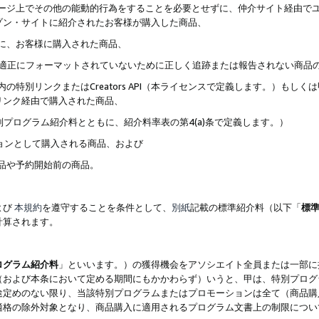
ブページ上でその他の能動的行為をすることを必要とせずに、仲介サイト経由で
ゾン・サイトに紹介されたお客様が購入した商品、
ずに、お客様に購入された商品、
クが適正にフォーマットされていないために正しく追跡または報告されない商品
内の特別リンクまたはCreators API（本ライセンスで定義します。）も
リンク経由で購入された商品、
特別プログラム紹介料とともに、紹介料率表の第4(a)条で定義します。）
ションとして購入される商品、および
商品や予約開始前の商品。
よび
本規約
を遵守することを条件として、
別紙
記載の標準紹介料（以下「
標
計算されます。
ログラム紹介料
」といいます。）の獲得機会をアソシエイト全員または一部に
（および本条において定める期間にもかかわらず）いうと、甲は、特別プログ
途定めのない限り、当該特別プログラムまたはプロモーションは全て（商品購
適格の除外対象となり、商品購入に適用されるプログラム文書上の制限につい