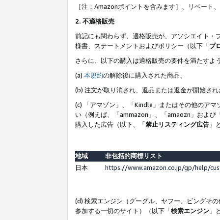
［注：Amazonポイントを含みます］、リベー
2. 不適格販売
前記にも関わらず、適格販売が、アソシエイト・
様書、ステートメントおよびポリシー（以下「
プ
さらに、以下の購入は適格販売の要件を満たすよ
(a)
本規約
の解除後に購入された商品、
(b) 注文が取り消され、返品または返金が開始さ
(c) 「アマゾン」、「Kindle」またはその
い（例えば、「ammazon」、「amaozn」お
購入した広告（以下、「
禁止リスティング広告
」
地域
非包括的商標リスト
日本
https://www.amazon.co.jp/gp/help/cu
(d) 検索エンジン（グーグル、ヤフー、ビング
参加する一切のサイト）（以下「
検索エンジン
」