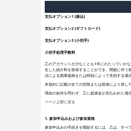
支払オプション1 (振込)
支払オプション2 (ギフトカード)
支払オプション3 (小切手)
小切手処理手数料
乙のアカウントが少なくとも1年にわたっていか
生した紹介料を留保することができ、閉鎖に伴う
法による国庫返納または時効によって失効する場
本規約に記載の全ての控除または留保により差し
理由の如何を問わず、乙に超過金が支払われた場
ページ上部に戻る
1. 参加申込みおよび参加資格
参加申込みの手続きを開始するには、乙は、すべ