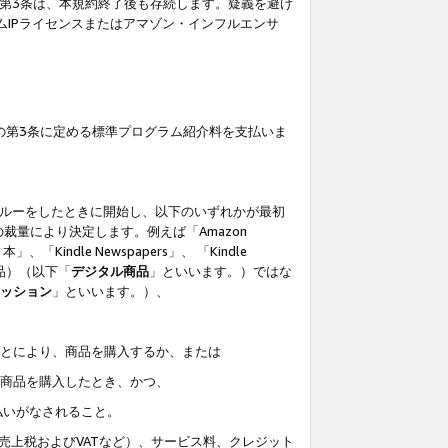
の第3条は、本規約終了後も存続します。疑義を避け
ムIPライセンスまたはアマゾン・インフルエンサ
の第3条に定める標準プログラム紹介料を支払いま
スルーをしたときに開始し、以下のいずれかが最初
裁量により決定します。例えば「Amazon
」、「Kindle Newspapers」、 「Kindle
は商品）（以下「
デジタル商品
」といいます。）ではな
ッション
」といいます。）、
ことにより、商品を購入するか、または
該商品を購入したとき、かつ、
払いがなされること。
売上税およびVATなど）、サービス料、クレジット