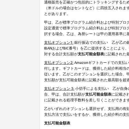
適格販売を正確かつ包括的にトラッキングするた
（米ドルの場合はセントなど）に四捨五入されま
とがあります。
甲は、乙が標準プログラム紹介料および特別プロ
設定通貨で標準プログラム紹介料および特別プロ
択する場合、乙は、為替レートは甲の運用基準に
支払オプション1:
銀行振込での支払い 乙が乙の銀
IBANおよびBIC番号）を乙に提供することに
対する合計支払額が
支払可能金額表
に記載された
支払オプション2:
Amazonギフトカードでの支
付します。ギフトカードは、獲得した紹介料相当
従います。乙がこのオプションを選択した場合、
支払額が支払可能金額表に記載された最高額を超
支払オプション 3:
小切手による支払い 乙が自身
合、甲は、合計支払額が
支払可能金額表
に記載さ
に記載される処理手数料を差し引くことができま
乙がいずれのオプションも選択せず、支払用の有
支払方法で支払いをするか、獲得した紹介料の支
支払可能金額表