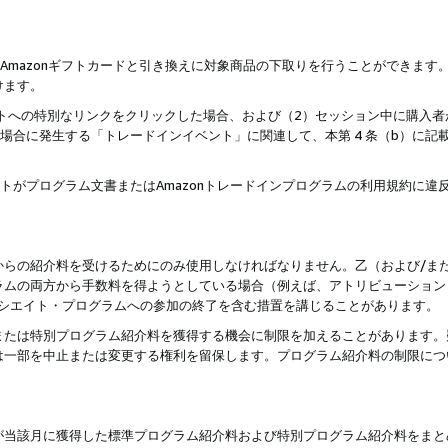
はAmazonギフトカードと引き換えに対象商品の下取りを行うことができま
けます。
サイトへの特別なリンクをクリックした場合、および（2）セッション中に購入
た場合に発生する「トレードインイベント」に関連して、本第 4 条（b）に
ントがプログラム文書またはAmazonトレードインプログラムの利用規約に
。
からの紹介料を受けるためにのみ使用しなければなりません。乙（および/ま
ラムの両方から手数料を得ようとしている場合（例えば、アトリビューション
ソシエイト・プログラムへの参加の終了を含む措置を講じることがあります。
または特別プログラム紹介料を獲得する機会に制限を加えることがあります。
は一部を中止または変更する権利を留保します。プログラム紹介料の制限につ
が当該月に獲得した標準プログラム紹介料および特別プログラム紹介料をまと