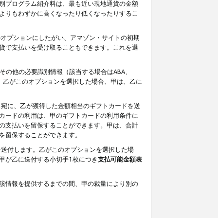
別プログラム紹介料は、最も近い現地通貨の金額
よりもわずかに高くなったり低くなったりするこ
のオプションにしたがい、アマゾン・サイトの初期
貨で支払いを受け取ることもできます。これを選
その他の必要識別情報（該当する場合はABA、
す。乙がこのオプションを選択した場合、甲は、乙に
ス宛に、乙が獲得した金額相当のギフトカードを送
カードの利用は、甲のギフトカードの利用条件に
の支払いを留保することができます。甲は、合計
を留保することができます。
を送付します。乙がこのオプションを選択した場
甲が乙に送付する小切手1枚につき
支払可能金額表
該情報を提供するまでの間、甲の裁量により別の