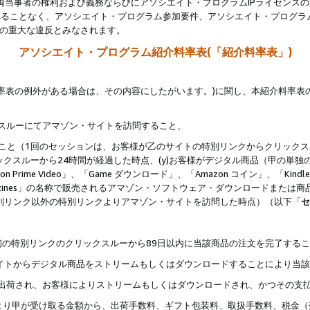
両当事者の権利および義務ならびにアソシエイト・プログラムIPライセンス
されることなく、アソシエイト・プログラム参加要件、アソシエイト・プログラ
約の重大な違反とみなされます。
アソシエイト・プログラム紹介料率表(「紹介料率表」)
料率表の例外がある場合は、その内容にしたがいます。)に関し、本紹介料率表
クスルーにてアマゾン・サイトを訪問すること、
じること（1回のセッションは、お客様が乙のサイトの特別リンクからクリック
ックスルーから24時間が経過した時点、(y)お客様がデジタル商品（甲の単独の
zon Prime Video」、「Game ダウンロード」、「Amazon コイン」、「Kindle 本
ndle Magazines」の名称で販売されるアマゾン・ソフトウェア・ダウンロードまた
特別リンク以外の特別リンクよりアマゾン・サイトを訪問した時点）（以下「
セ
、
、最初の特別リンクのクリックスルーから89日以内に当該商品の注文を完了する
ン・サイトからデジタル商品をストリームもしくはダウンロードすることにより当
様宛に出荷され、お客様によりストリームもしくはダウンロードされ、かつその支
より甲が受け取る金額から、出荷手数料、ギフト包装料、取扱手数料、税金（