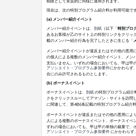
制限として実質的に同様に適用されます。
現在は、次の特別プログラム紹介料が利用可能で
(a) メンバー紹介イベント
メンバー紹介イベントは、
別紙
（以下「
特別プロ
あるお客様が乙のサイト上の特別リンクをクリック
載のメンバー紹介行為を完了したときに生じる「
メンバー紹介イベントが違反またはその他の悪用
の個人による複数のメンバー紹介イベント、メン
支払いません。いずれの場合においても、甲は甲
アソシエイト・プログラム参加要件
にかかわらず
合にのみ許可されるものとします。
(b) ボーナスイベント
ボーナスイベントは、
別紙
の特別プログラム紹介料
クをクリックスルーしてアマゾン・サイトを訪問し
に関連して、第4(b)条記載の特別プログラム紹介
ボーナスイベントが違反またはその他の悪用によ
人による複数のボーナスイベント、ボーナスイベ
ずれの場合においても、甲は甲の単独の裁量で、
アソシエイト・プログラム参加要件
にかかわらず