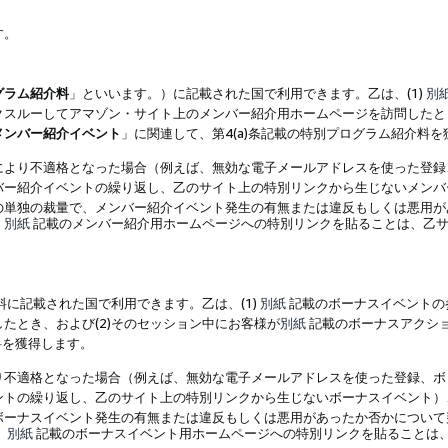
す。
グラム紹介料
」といいます。）に記載された国で利用できます。乙は、(1)
別
スルーしてアマゾン・サイト上のメンバー紹介用ホームページを訪問したとき
メンバー紹介イベント
」に関連して、第4(a)条記載の特別プログラム紹介料
により不適格となった場合（例えば、無効な電子メールアドレスを使った登録
バー紹介イベントの繰り返し、乙のサイト上の特別リンクから生じないメンバ
の単独の裁量で、メンバー紹介イベント発生の有無または違反もしくは悪用が
、
別紙
記載のメンバー紹介用ホームページへの特別リンクを貼ることは、乙サ
に記載された国で利用できます。乙は、(1)
別紙
記載のボーナスイベントの
たとき、および(2)そのセッション中にお客様が
別紙
記載のボーナスアクシ
料を獲得します。
り不適格となった場合（例えば、無効な電子メールアドレスを使った登録、ボ
ントの繰り返し、乙のサイト上の特別リンクから生じないボーナスイベント）
ボーナスイベント発生の有無または違反もしくは悪用があったか否かについて
、
別紙
記載のボーナスイベント用ホームページへの特別リンクを貼ることは