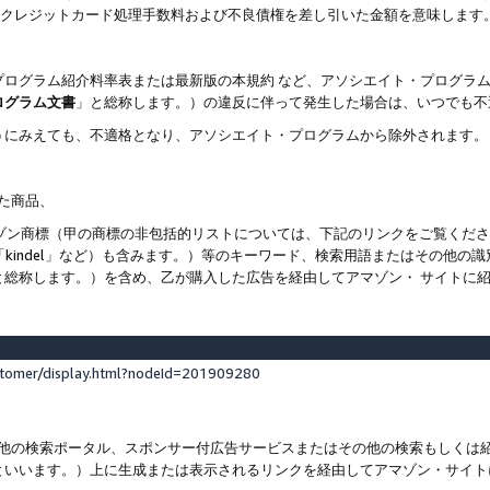
ト、クレジットカード処理手数料および不良債権を差し引いた金額を意味します
プログラム紹介料率表または最新版の本規約 など、アソシエイト・プログラ
ログラム文書
」と総称します。）の違反に伴って発生した場合は、いつでも不
うにみえても、不適格となり、アソシエイト・プログラムから除外されます。
れた商品、
他のアマゾン商標（甲の商標の非包括的リストについては、下記のリンクをご覧く
よび「kindel」など）も含みます。）等のキーワード、検索用語またはその
と総称します。）を含め、乙が購入した広告を経由してアマゾン・ サイトに
stomer/display.html?nodeId=201909280
その他の検索ポータル、スポンサー付広告サービスまたはその他の検索もしく
といいます。）上に生成または表示されるリンクを経由してアマゾン・サイト