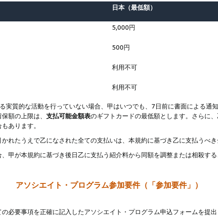
日本（最低額）
5,000円
500円
利用不可
利用不可
なる実質的な活動を行っていない場合、甲はいつでも、7日前に書面による通
留保額の上限は、
支払可能金額表
のギフトカードの最低額とします。さらに、
合もあります。
引かれたうえで乙になされた全ての支払いは、本規約に基づき乙に支払うべき
合、甲が本規約に基づき後日乙に支払う紹介料から同額を調整または相殺する
アソシエイト・プログラム参加要件（「参加要件」）
ての必要事項を正確に記入したアソシエイト・プログラム申込フォームを提出