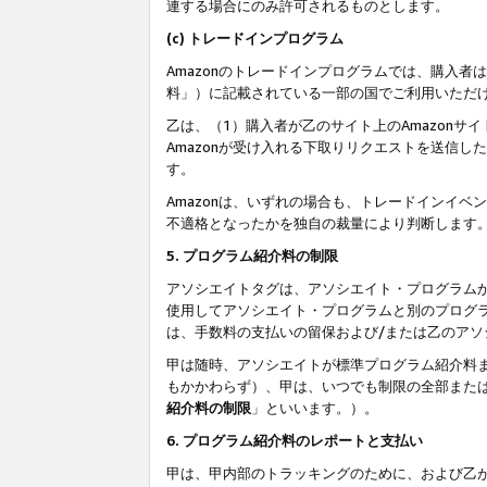
連する場合にのみ許可されるものとします。
(c) トレードインプログラム
Amazonのトレードインプログラムでは、購入者
料」）に記載されている一部の国でご利用いただ
乙は、（1）購入者が乙のサイト上のAmazon
Amazonが受け入れる下取りリクエストを送信し
す。
Amazonは、いずれの場合も、トレードインイベ
不適格となったかを独自の裁量により判断します
5. プログラム紹介料の制限
アソシエイトタグは、アソシエイト・プログラム
使用してアソシエイト・プログラムと別のプログ
は、手数料の支払いの留保および/または乙のア
甲は随時、アソシエイトが標準プログラム紹介料
もかかわらず）、甲は、いつでも制限の全部また
紹介料の制限
」といいます。）。
6. プログラム紹介料のレポートと支払い
甲は、甲内部のトラッキングのために、および乙