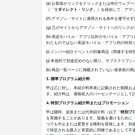
(e) お客様がリンクをクリックまたは仲介ウェ
（「
リダイレクト・リンク
」）を経由して、アマ
(f) アマゾン・サイトに適用される条件を遵守せ
(g) 乙のサイトからアマゾン・サイトへのリン
(h) 承認モバイル・アプリ以外のモバイル・アプリ
れたものではない承認モバイル・アプリ内の特別
(i) メンバー紹介イベントの対象商品（関連する
(j) 本規約で別途定めのない限り、サブスクリプ
(k) 商品一覧ページに掲載されていない発表前の
3. 標準プログラム紹介料
甲は乙に対し、本紹介料率表に記載された制限お
す。紹介料は、適格収入のパーセンテージとして
4. 特別プログラム紹介料またはプロモーション
甲は随時、追加または代替紹介料（以下「
特別プ
を実施することがあります。疑義を避けるために
つでも中止または変更する権利を留保します。別
て特定される購入と実質的に同種であるとして不