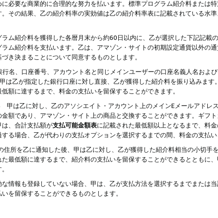
めに必要な商業的に合理的な努力を払います。標準プログラム紹介料または特
す。その結果、乙の紹介料率の実効値は乙の紹介料率表に記載されている水準
グラム紹介料を獲得した各暦月末から約60日以内に、乙が選択した下記記載
グラム紹介料を支払います。乙は、アマゾン・サイトの初期設定通貨以外の通
基づき決まることについて同意するものとします。
行名、口座番号、アカウント名と同じメインユーザーの口座名義人名および
より、甲は乙が指定した銀行口座に対し直接、乙が獲得した紹介料を振り込みま
最低額に達するまで、料金の支払いを留保することができます。
払い 甲は乙に対し、乙のアソシエイト・アカウント上のメインEメールアドレ
の金額であり、アマゾン・サイト上の商品と交換することができます。ギフト
甲は、合計支払額が
支払可能金額表
に記載された最低額以上となるまで、料金
過する場合、乙が代わりの支払オプションを選択するまでの間、料金の支払い
の住所を乙に通知した後、甲は乙に対し、乙が獲得した紹介料相当の小切手
れた最低額に達するまで、紹介料の支払いを留保することができるとともに、
す。
効な情報も登録していない場合、甲は、乙が支払方法を選択するまでまたは当
払いを留保することができるものとします。