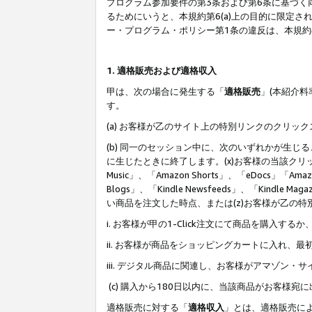
プログラム参加要件の第3条および第6条に基づく
るためにいうと、本規約第6(a)上の目的に限定
ー・プログラム・ポリシー第1条の違反は、本規
1. 適格販売および適格収入
甲は、次の場合に発生する「
適格販売
」(本紹介
す。
(a) お客様が乙のサイト上の特別リンクのクリッ
(b) 同一のセッション中に、次のいずれかが生
に生じたときに終了します。(x)お客様の当該クリ
Music」、「Amazon Shorts」、「eDocs」「Ama
Blogs」、「Kindle Newsfeeds」、「Ki
い商品を注文した時点、または(z)お客様が乙の
i. お客様が甲の1-Click注文にて商品を購入するか
ii. お客様が商品をショッピングカートに入れ
iii. デジタル商品に関連し、お客様がアマゾ
(c) 購入から180日以内に、当該商品がお客
適格販売に対する「
適格収入
」とは、適格販売に