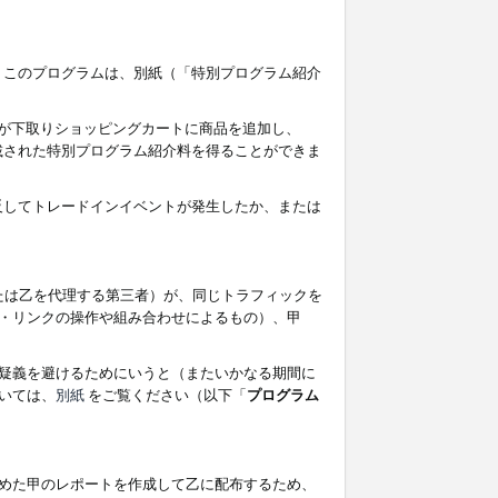
す。このプログラムは、別紙（「特別プログラム紹介
者が下取りショッピングカートに商品を追加し、
記載された特別プログラム紹介料を得ることができま
違反してトレードインイベントが発生したか、または
たは乙を代理する第三者）が、同じトラフィックを
・リンクの操作や組み合わせによるもの）、甲
疑義を避けるためにいうと（またいかなる期間に
いては、
別紙
をご覧ください（以下「
プログラム
めた甲のレポートを作成して乙に配布するため、