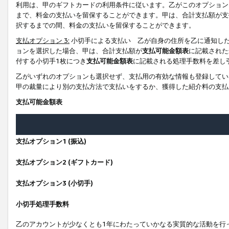
利用は、甲のギフトカードの利用条件に従います。乙がこのオプション
まで、料金の支払いを留保することができます。甲は、合計支払額が支
択するまでの間、料金の支払いを留保することができます。
支払オプション 3:
小切手による支払い 乙が自身の住所を乙に通知し
ョンを選択した場合、甲は、合計支払額が
支払可能金額表
に記載された
付する小切手1枚につき
支払可能金額表
に記載される処理手数料を差し
乙がいずれのオプションも選択せず、支払用の有効な情報も登録してい
甲の裁量により別の支払方法で支払いをするか、獲得した紹介料の支払
支払可能金額表
支払オプション1 (振込)
支払オプション2 (ギフトカード)
支払オプション3 (小切手)
小切手処理手数料
乙のアカウントが少なくとも1年にわたっていかなる実質的な活動を行