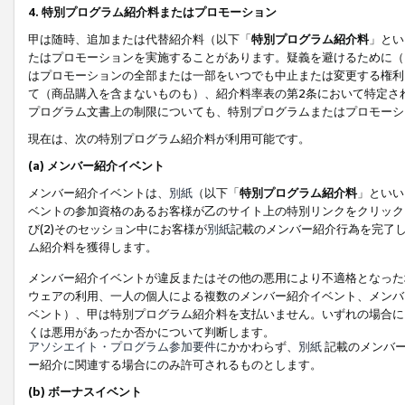
4. 特別プログラム紹介料またはプロモーション
甲は随時、追加または代替紹介料（以下「
特別プログラム紹介料
」とい
たはプロモーションを実施することがあります。疑義を避けるために（
はプロモーションの全部または一部をいつでも中止または変更する権利
て（商品購入を含まないものも）、紹介料率表の第2条において特定さ
プログラム文書上の制限についても、特別プログラムまたはプロモーシ
現在は、次の特別プログラム紹介料が利用可能です。
(a) メンバー紹介イベント
メンバー紹介イベントは、
別紙
（以下「
特別プログラム紹介料
」といい
ベントの参加資格のあるお客様が乙のサイト上の特別リンクをクリック
び(2)そのセッション中にお客様が
別紙
記載のメンバー紹介行為を完了
ム紹介料を獲得します。
メンバー紹介イベントが違反またはその他の悪用により不適格となった
ウェアの利用、一人の個人による複数のメンバー紹介イベント、メンバ
ベント）、甲は特別プログラム紹介料を支払いません。いずれの場合に
くは悪用があったか否かについて判断します。
アソシエイト・プログラム参加要件
にかかわらず、
別紙
記載のメンバー
ー紹介に関連する場合にのみ許可されるものとします。
(b) ボーナスイベント