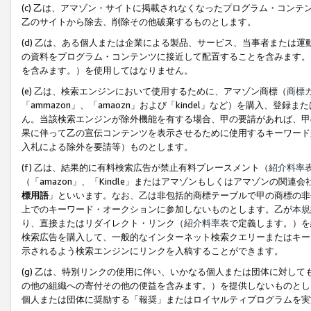
(c) 乙は、アマゾン・サイトに掲載されなくなったプログラム・コン
乙のサイトから除去、削除その他破棄するものとします。
(d) 乙は、ある個人または企業による製品、サービス、当事者または
の資料をプログラム・コンテンツに接近して配置することを含みます。
を含みます。）を使用してはなりません。
(e) 乙は、検索エンジンにおいて使用するために、アマゾン商標（
商標
「ammazon」、「amaozn」および「kindel」など）を購入
ん。当該検索エンジンが除外機能を有する場合、甲の要請があれば、甲
果に伴って乙の宣伝コンテンツを表示させるために使用するキーワード
入札による除外を要請等）ものとします。
(f) 乙は、結果的に有料検索広告が禁止有料プレースメント（
紹介料率
（「amazon」、「Kindle」またはアマゾンもしくはアマゾンの
標用語
」といいます。なお、乙は非包括的商標テーブルで甲の商標の非
上でのキーワード・オークションに参加しないものとします。乙が
本規
り、直接またはリダイレクト・リンク（
紹介料率表
で定義します。）を
検索広告を購入して、一般的なインターネット検索クエリーまたはキー
示されるよう検索エンジンにリンクを入稿することができます。
(g) 乙は、特別リンクの使用に伴い、いかなる個人または団体に対し
の他の組織への寄付その他の便益を含みます。）を提供しないものとし
個人または団体に奨励する「報奨」またはロイヤルティプログラムを実