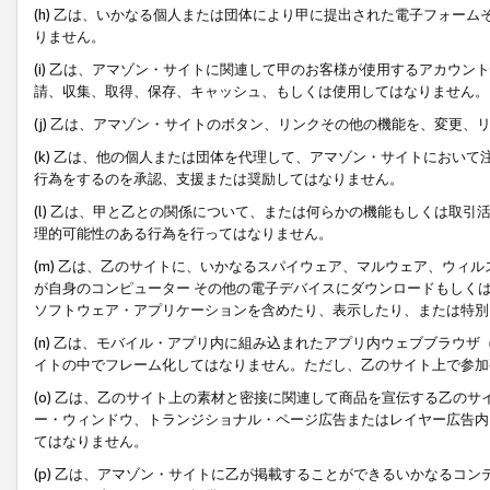
(h) 乙は、いかなる個人または団体により甲に提出された電子フォー
りません。
(i) 乙は、アマゾン・サイトに関連して甲のお客様が使用するアカウ
請、収集、取得、保存、キャッシュ、もしくは使用してはなりません。
(j) 乙は、アマゾン・サイトのボタン、リンクその他の機能を、変更
(k) 乙は、他の個人または団体を代理して、アマゾン・サイトにおい
行為をするのを承認、支援または奨励してはなりません。
(l) 乙は、甲と乙との関係について、または何らかの機能もしくは取
理的可能性のある行為を行ってはなりません。
(m) 乙は、乙のサイトに、いかなるスパイウェア、マルウェア、ウィ
が自身のコンピューター その他の電子デバイスにダウンロードもしく
ソフトウェア・アプリケーションを含めたり、表示したり、または特別
(n) 乙は、モバイル・アプリ内に組み込まれたアプリ内ウェブブラウザ
イトの中でフレーム化してはなりません。ただし、乙のサイト上で参加
(o) 乙は、乙のサイト上の素材と密接に関連して商品を宣伝する乙の
ー・ウィンドウ、トランジショナル・ページ広告またはレイヤー広告内
てはなりません。
(p) 乙は、アマゾン・サイトに乙が掲載することができるいかなるコ