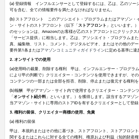
(a) 登録情報 インフルエンサーとして登録するには、乙は、乙のソ
可を含む、全ての情報要件を満たさなければなりません。
(b) ストアフロント このアソシエイト・プログラムまたはアマゾン
ン・サイトのストアフロント（以下「
ストアフロント
」といいます。）
のセッションは、Amazonのお客様が乙のストアフロントにクリック
「サービス提供」に相当します。乙は、アソシエイト・プログラムまた
真、編集物、リスト、コメント、デジタルビデオ、またはその他のデー
要件第1条または
アマゾンコミュニティガイドライン
に定める基準に違
2.
オンサイトでの使用
(a)使用時の裁量、削除する権利 甲は、インフルエンサー・プログラ
により甲の判断で）クリエイター・コンテンツを使用できますが、その
コンテンツの一部または全部を拒否、削除、停止または復元する権利を
(b)報酬 甲がアマゾン・サイト内で使用するクリエイター・コンテン
「
オンサイト紹介料
」といいます。）を獲得します。該当するアマゾン
当アマゾン・サイトに専用のストアIDを有するクリエイターとして登
3.
権利の留保、クリエイター商標の使用、免責
(a) 権利の留保
甲は、本規約またはその他に基づき、ストアフロント、ストアフロント
関するまたはこれらに対する全ての権利、権原および利益（知的財産権