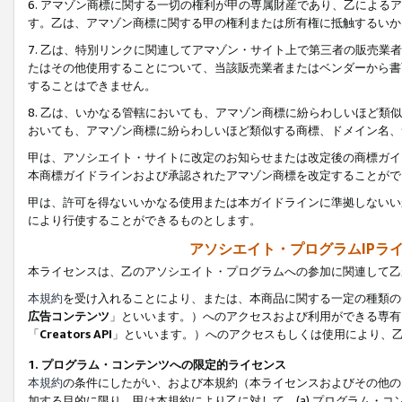
6. アマゾン商標に関する一切の権利が甲の専属財産であり、乙によ
す。乙は、アマゾン商標に関する甲の権利または所有権に抵触するいか
7. 乙は、特別リンクに関連してアマゾン・サイト上で第三者の販売
たはその他使用することについて、当該販売業者またはベンダーから書
することはできません。
8. 乙は、いかなる管轄においても、アマゾン商標に紛らわしいほど
おいても、アマゾン商標に紛らわしいほど類似する商標、ドメイン名、
甲は、アソシエイト・サイトに改定のお知らせまたは改定後の商標ガイ
本商標ガイドラインおよび承認されたアマゾン商標を改定することがで
甲は、許可を得ないいかなる使用または本ガイドラインに準拠しないい
により行使することができるものとします。
アソシエイト・プログラムIPラ
本ライセンスは、乙のアソシエイト・プログラムへの参加に関連して乙
本規約
を受け入れることにより、または、本商品に関する一定の種類の
広告コンテンツ
」といいます。）へのアクセスおよび利用ができる専有
「
Creators API
」といいます。）へのアクセスもしくは使用により、
1. プログラム・コンテンツへの限定的ライセンス
本規約
の条件にしたがい、および本規約（本ライセンスおよびその他の
加する目的に限り、甲は本規約により乙に対して、(a) プログラム・コ