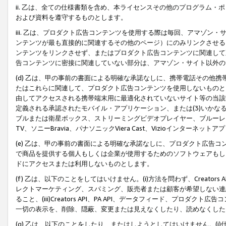
ii. 乙は、全ての仕様書類を含め、本ライセンスその他のプログラム
および資料を遵守するものとします。
iii. 乙は、プロダクト広告コンテンツを使用する際は毎回、アマゾ
ンテンツが最も直接的に関連するその他のページ）にのみリンクさせる
ンテンツをリンクさせず、またはプロダクト広告コンテンツに関連して
告コンテンツに密接に関連していない部分は、アマゾン・サイト以外の
(d) 乙は、甲の事前の書面による明確な承諾なしに、携帯電話その他
たはこれらに関連して、プロダクト広告コンテンツを使用しないものと
由してアクセスされる携帯端末用に最適化されていないサイト等の当該端
定義される承認されたモバイル・アプリケーション、または(3)いか
ブルまたは衛星ボックス、ストリーミングビデオプレイヤー、ブルーレイ
TV、ソニーBravia、パナソニックViera Cast、Vizioインター
(e) 乙は、甲の事前の書面による明確な承諾なしに、プロダクト広告
で商品を提供する個人もしくは企業が使用するためのソフトウェアもしくはその
ドにアクセスまたは利用しないものとします。
(f) 乙は、以下のことをしてはいけません。(i)方法を問わず、Creator
レクトマーケティング、スパミング、販売者または顧客が希望しない連
ること、(iii)Creators API、PA API、データフィード、プ
一切の表示を、削除、隠蔽、変更または見えなくしたり、読めなくした
(g) 乙は、以下のことをしたり、またはしようとしてはいけません。(