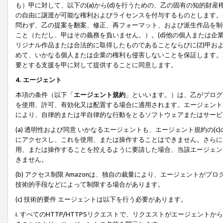
も）甲に対して、以下の(a)から(d)を行うための、乙の固有の知的
の自由に譲渡が可能な権利およびライセンスを付与するものとします。(
問わず、乙の提案を翻案、修正、再フォーマット、および派生作品を制
こと（ただし、甲はその義務を負いません。）。(d)他の個人または企
リジナル作品または合法的に取得したものであることならびに(Z)甲
めて、いかなる個人または企業の権利も侵害しないことを保証します。
要とする支援を甲に対して提供することに同意します。
4. エージェント
本項の条件（以下「
エージェント規約
」といいます。）は、乙がプログ
を使用、許可、有効化又は配置する場合に適用されます。エージェント
により、自律的または半自律的な行動をとるソフトウェアまたはサービ
(a) 透明性および同意 いかなるエージェントも、エージェント規約の
にアクセスし、これを使用、または操作することはできません。さらに、
用、または操作することを控えるように要請した場合、当該エージェン
きません。
(b) アクセス制限 Amazonは、独自の裁量により、エージェント
技術的手段などによって制限する場合があります。
(c) 技術的要件 エージェントは以下を行う必要があります。
i. すべてのHTTP/HTTPSリクエストで、リクエストがエージェ