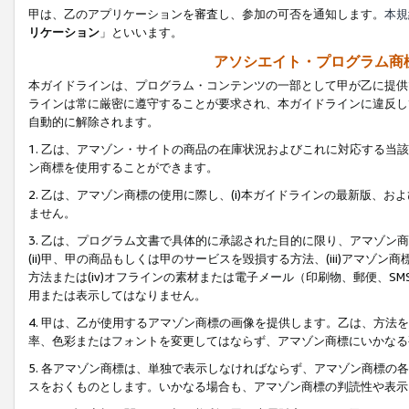
甲は、乙のアプリケーションを審査し、参加の可否を通知します。
本規
リケーション
」といいます。
アソシエイト・プログラム商
本ガイドラインは、プログラム・コンテンツの一部として甲が乙に提供
ラインは常に厳密に遵守することが要求され、本ガイドラインに違反し
自動的に解除されます。
1. 乙は、アマゾン・サイトの商品の在庫状況およびこれに対応する
ン商標を使用することができます。
2. 乙は、アマゾン商標の使用に際し、(i)本ガイドラインの最新版、およ
ません。
3. 乙は、プログラム文書で具体的に承認された目的に限り、アマゾン
(ii)甲、甲の商品もしくは甲のサービスを毀損する方法、(iii)アマ
方法または(iv)オフラインの素材または電子メール（印刷物、郵便、S
用または表示してはなりません。
4. 甲は、乙が使用するアマゾン商標の画像を提供します。乙は、方
率、色彩またはフォントを変更してはならず、アマゾン商標にいかなる
5. 各アマゾン商標は、単独で表示しなければならず、アマゾン商標
スをおくものとします。いかなる場合も、アマゾン商標の判読性や表示