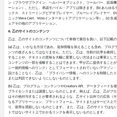
ン（ブラウザプラグイン、ヘルパーオブジェクト、ツールバー、拡張機
ーション）。ただし、承認モバイル・アプリは除きます。(b) あらゆ
ックス、ストリーミングビデオプレイヤー、ブルーレイプレイヤー、DVDプ
ニックViera Cast、Vizioインターネットアプリケーション等）。(
ェアその他のアプリケーション。
6. 乙のサイトのコンテンツ
乙は、乙のサイトのコンテンツについて単独で責任を負い、以下記載の
(a) 乙は、いかなる方法であれ、追加情報を加えることも含め、プロ
ンツの改ざんをしてはなりません。ただし、乙は、当初の比率を維持し
することや、テキストの意味を大幅に変更しない方法または事実として
コンテンツの一部を省略することはできます。甲が乙に提供することが
シー規約情報へのリンク）としてフォーマットされていないアマゾン・
設けることなく、乙は、「プライバシー情報」へのリンクを削除したり
または判読できないようにしないものとします。
(b) 乙は、プログラム・コンテンツやCreators API、データフ
ブライセンスまたは譲渡しないものとします。例えば、乙は、乙がプロ
はその他付与することが要求されるような、乙サイト以外での広告（サ
なるアプリケーション、プラットフォーム、サイトまたはサービス上で
り、使用を奨励しないものとします。 また、乙は、乙のサイトではな
トではないサイト上でかかるリンクを表示しないものとします。