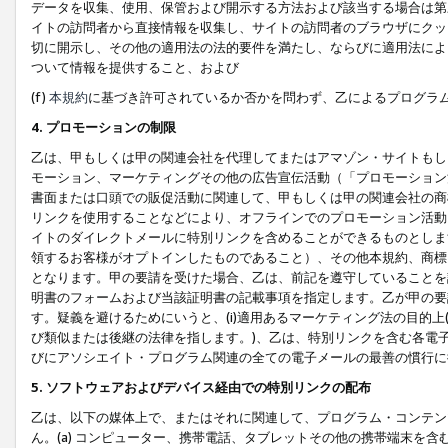
データを収集、使用、保管および開示する方法および該当する場合は第
イトの訪問者から直接情報を収集し、サイトの訪問者のブラウザにクッ
切に開示し、その他の適用法の法的要件を満たし、ならびに適用法によ
ついて情報を提供すること、および
(f)
本規約
に基づき許可されているか否かを問わず、乙によるプログラ
4. プロモーションの制限
乙は、甲もしくは甲の関連会社を代理してまたはアマゾン・サイトもし
モーション、マーケティングその他の広告宣伝活動（「プロモーション
書面または口頭での販促活動に関連して、甲もしくは甲の関連会社の商
リンクを使用することなどにより、オフラインでのプロモーション活動
イトのダイレクトメールに特別リンクを含めることができるものとしま
領するお客様がオプトインしたものであること）、その他本規約、商標
となります。甲の要請を受けた場合、乙は、前記を遵守していることを
明書のフォームおよび当該証明書の記載事項を指定します。乙が甲の要
す。疑義を避けるためにいうと、(i)適用あるマーケティング法の目的上(例
び類似または後継の法律を指します。)、乙は、特別リンクを含む各電子
びにアソシエイト・プログラム関連の全ての電子メールの最善の慣行に
5. ソフトウェアおよびデバイス経由での特別リンクの配布
乙は、以下の媒体上で、またはそれに関連して、プログラム・コンテン
ん。(a) コンピューター、携帯電話、タブレットその他の携帯端末を