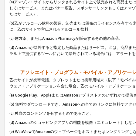
(a)アマゾン・サイトからリンクされるサイト上で販売される商品またはサ
しくはサービス、またはバナー広告、スポンサーリンクもしくはアマゾ
たはサービス）、
(b)乙がアルコール飲料の製造、卸売または頒布のライセンスを有す
に、乙のサイトで宣伝されるアルコール飲料、
(c) 処方薬、またはAmazon Pharmacyが販売するその他の商品、
(d) Amazonが除外すると指定した商品またはサービス。乙は、商品また
ラル上で提供するツールにおいて除外されている場合には、アラートを
アソシエイト・プログラム・モバイル・アプリケー
乙のサイトが携帯電話、タブレットまたは携帯用端末（以下「
モバイル
ウェア・アプリケーションを含む場合、乙のモバイル・アプリケーショ
(a) Google Play、AppleまたはAmazonアプリストアのいずれかで
(b) 無料でダウンロードでき、Amazonへの全てのリンクに無料でアク
(c) 独自のコンテンツを有するものであること、
(d) Amazonのショッピングアプリの機能を模倣（エミュレート）しな
(e) WebViewでAmazonのウェブページをホストまたはレンダリング