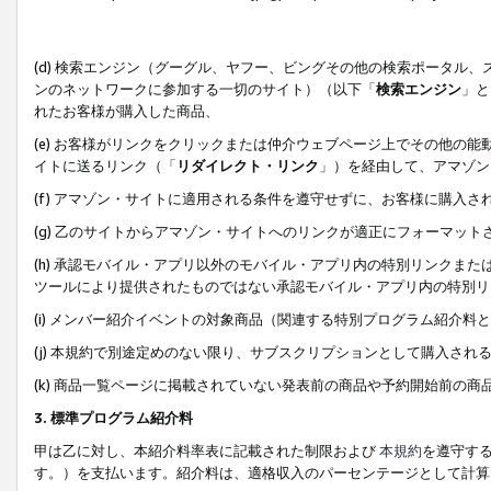
(d) 検索エンジン（グーグル、ヤフー、ビングその他の検索ポータル
ンのネットワークに参加する一切のサイト）（以下「
検索エンジン
」と
れたお客様が購入した商品、
(e) お客様がリンクをクリックまたは仲介ウェブページ上でその他の
イトに送るリンク（「
リダイレクト・リンク
」）を経由して、アマゾン
(f) アマゾン・サイトに適用される条件を遵守せずに、お客様に購入さ
(g) 乙のサイトからアマゾン・サイトへのリンクが適正にフォーマッ
(h) 承認モバイル・アプリ以外のモバイル・アプリ内の特別リンクまたはC
ツールにより提供されたものではない承認モバイル・アプリ内の特別リ
(i) メンバー紹介イベントの対象商品（関連する特別プログラム紹介料と
(j) 本規約で別途定めのない限り、サブスクリプションとして購入され
(k) 商品一覧ページに掲載されていない発表前の商品や予約開始前の商
3. 標準プログラム紹介料
甲は乙に対し、本紹介料率表に記載された制限および
本規約
を遵守す
す。）を支払います。紹介料は、適格収入のパーセンテージとして計算