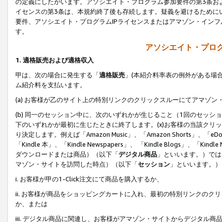
の定義にしたがいます。アソシエイト・プログラム参加要件の第3条お
イセンスの第3条は、本規約終了後も存続します。疑義を避けるためにい
要件、アソシエイト・プログラムIPライセンスまたはアマゾン・イン
す。
アソシエイト・プログ
1. 適格販売および適格収入
甲は、次の場合に発生する「
適格販売
」(本紹介料率表の例外がある場
ム紹介料を支払います。
(a) お客様が乙のサイト上の特別リンクのクリックスルーにてアマゾン
(b) 同一のセッション中に、次のいずれかが生じること（1回のセッ
下のいずれかが最初に生じたときに終了します。(x)お客様の当該クリッ
り決定します。例えば「Amazon Music」、「Amazon Shorts」、「eDo
「Kindle 本」、「Kindle Newspapers」、 「Kindle Blogs」、「
ダウンロードまたは商品）（以下「
デジタル商品
」といいます。）では
マゾン・サイトを訪問した時点）（以下「
セッション
」といいます。）
i. お客様が甲の1-Click注文にて商品を購入するか、
ii. お客様が商品をショッピングカートに入れ、最初の特別リンクの
か、または
iii. デジタル商品に関連し、お客様がアマゾン・サイトからデジタ