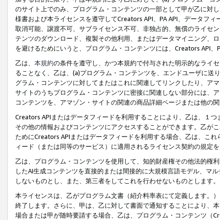
のサイト上でのみ、プログラム・コンテンツの一部として甲が乙に対し
様書および本ライセンスを遵守してCreators API、PA API、
取消可能、譲渡不可、サブライセンス不可、非独占的、無償のライセン
テンツのダウンロード、複製その他利用、またはデータマイニング、ロ
を避けるためにいうと、プログラム・コンテンツには、Creators AP
乙は、
本規約
の条件を遵守し、かつ本規約で付与された明示的なライセ
ることなく、乙は、(a)プログラム・コンテンツを、エンドユーザに
グラム・コンテンツに対してまたはこれに関連してリンクしたり、アマ
サイトのうちプログラム・コンテンツに密接に関連しない部分には、ア
コンテンツを、アマゾン・サイトの関連の商品詳細ページまたは他の関
Creators APIまたはデータフィードを利用することにより、乙は、
その他の情報およびコンテンツにアクセスすることができます。乙がこ
ためにCreators APIまたはデータフィードを利用する場合、乙は、こ
ィード（または同等のサービス）に適用されるライセンス契約の規定を
乙は、プログラム・コンテンツを使用して、知的財産権その他法的権利
したAI生成コンテンツを直接的または間接的に大規模言語モデル、マ
しないものとし、また、第三者をしてこれを行わせないものとします。
本ライセンスは、乙がプログラム文書（紹介料率表にて定義します。）
終了します。さらに、甲は、乙に対して書面で通知することにより、本
場合または甲が随時要請する場合、乙は、プログラム・コンテンツ（Cre