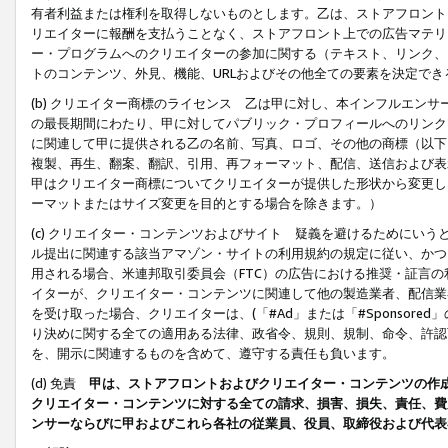
有者利益または権利を取得しないものとします。乙は、ストアフロントに
リエイターに報酬を支払うことなく、ストアフロント上での広告マテリア
ー・プログラムへのクリエイターの参加に関する（テキスト、リンク、
トのコンテンツ、外見、機能、URLおよびその他全ての要素を決定で
(b) クリエイター商標のライセンス 乙は甲に対し、本インフルエン
の最長期間にわたり、甲に対してパブリック・プロフィールへのリンク
に関連して甲に提供される乙の名前、写真、ロゴ、その他の商標（以下
複製、再生、翻案、翻訳、引用、再フォーマット、配信、送信および表
甲はクリエイター商標についてクリエイターが提供した形状から変更し
ーマットまたはサイズ変更を目的とする場合を除きます。）
(c) クリエイター・コンテンツおよびサイト 疑義を避けるためにい
ル提出に関連する該当アマゾン・サイトの利用規約の規定に従い、かつ、
用される場合、米連邦取引委員会（FTC）の広告における推奨・証言
イターが、クリエイター・コンテンツに関連して他の製造業者、配信業
を受け取った場合、クリエイターは、(「#Ad」または「#Sponsor
り決めに関する全ての適用ある法律、政省令、規則、規制、命令、許認
を、開示に関連するものを含めて、遵守する責任も負います。
(d) 免責
甲は、ストアフロントおよびクリエイター・コンテンツの作
クリエイター・コンテンツに対する全ての請求、損害、損失、責任、費
ンサーならびに甲およびこれら各社の従業員、役員、取締役および代表