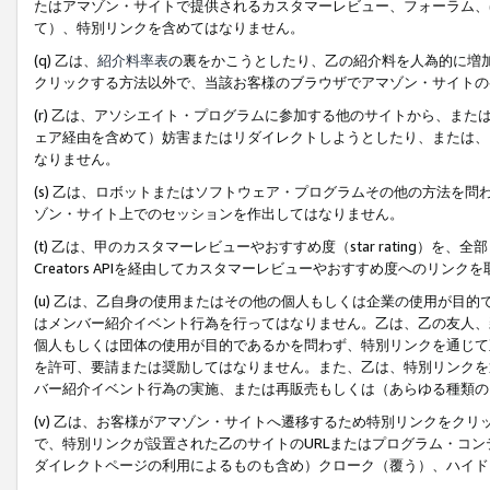
たはアマゾン・サイトで提供されるカスタマーレビュー、フォーラム、
て）、特別リンクを含めてはなりません。
(q) 乙は、
紹介料率表
の裏をかこうとしたり、乙の紹介料を人為的に増
クリックする方法以外で、当該お客様のブラウザでアマゾン・サイトの
(r) 乙は、アソシエイト・プログラムに参加する他のサイトから、ま
ェア経由を含めて）妨害またはリダイレクトしようとしたり、または、
なりません。
(s) 乙は、ロボットまたはソフトウェア・プログラムその他の方法を
ゾン・サイト上でのセッションを作出してはなりません。
(t) 乙は、甲のカスタマーレビューやおすすめ度（star rating
Creators APIを経由してカスタマーレビューやおすすめ度へのリンク
(u) 乙は、乙自身の使用またはその他の個人もしくは企業の使用が目
はメンバー紹介イベント行為を行ってはなりません。乙は、乙の友人、
個人もしくは団体の使用が目的であるかを問わず、特別リンクを通じて
を許可、要請または奨励してはなりません。また、乙は、特別リンクを
バー紹介イベント行為の実施、または再販売もしくは（あらゆる種類の
(v) 乙は、お客様がアマゾン・サイトへ遷移するため特別リンクをク
で、特別リンクが設置された乙のサイトのURLまたはプログラム・コ
ダイレクトページの利用によるものも含め）クローク（覆う）、ハイド