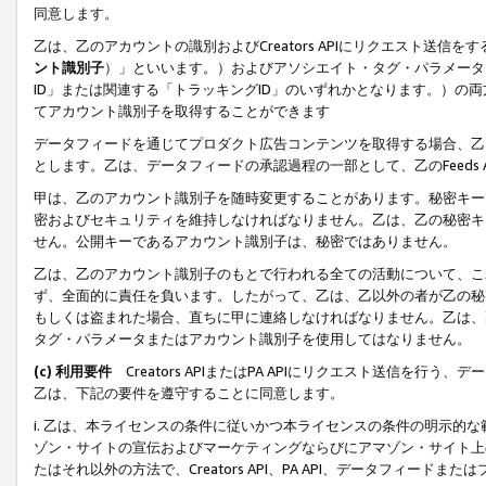
同意します。
乙は、乙のアカウントの識別およびCreators APIにリクエスト送
ント識別子
）」といいます。）およびアソシエイト・タグ・パラメータ（
ID」または関連する「トラッキングID」のいずれかとなります。）の両方
てアカウント識別子を取得することができます
データフィードを通じてプロダクト広告コンテンツを取得する場合、乙は、Cre
とします。乙は、データフィードの承認過程の一部として、乙のFeeds
甲は、乙のアカウント識別子を随時変更することがあります。秘密キー
密およびセキュリティを維持しなければなりません。乙は、乙の秘密キ
せん。公開キーであるアカウント識別子は、秘密ではありません。
乙は、乙のアカウント識別子のもとで行われる全ての活動について、こ
ず、全面的に責任を負います。したがって、乙は、乙以外の者が乙の秘
もしくは盗まれた場合、直ちに甲に連絡しなければなりません。乙は、
タグ・パラメータまたはアカウント識別子を使用してはなりません。
(c) 利用要件
Creators APIまたはPA APIにリクエスト送信を
乙は、下記の要件を遵守することに同意します。
i. 乙は、本ライセンスの条件に従いかつ本ライセンスの条件の明示的
ゾン・サイトの宣伝およびマーケティングならびにアマゾン・サイト上
たはそれ以外の方法で、Creators API、PA API、データフィー