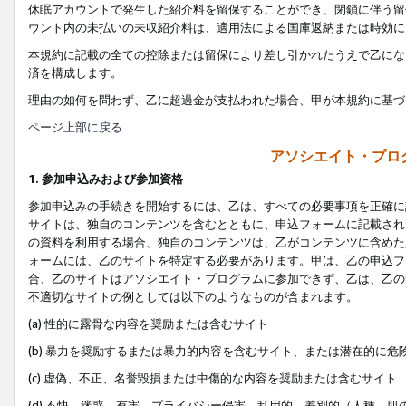
休眠アカウントで発生した紹介料を留保することができ、閉鎖に伴う留
ウント内の未払いの未収紹介料は、適用法による国庫返納または時効に
本規約に記載の全ての控除または留保により差し引かれたうえで乙にな
済を構成します。
理由の如何を問わず、乙に超過金が支払われた場合、甲が本規約に基づ
ページ上部に戻る
アソシエイト・プロ
1. 参加申込みおよび参加資格
参加申込みの手続きを開始するには、乙は、すべての必要事項を正確に
サイトは、独自のコンテンツを含むとともに、申込フォームに記載され
の資料を利用する場合、独自のコンテンツは、乙がコンテンツに含めた
ォームには、乙のサイトを特定する必要があります。甲は、乙の申込フ
合、乙のサイトはアソシエイト・プログラムに参加できず、乙は、乙の
不適切なサイトの例としては以下のようなものが含まれます。
(a) 性的に露骨な内容を奨励または含むサイト
(b) 暴力を奨励するまたは暴力的内容を含むサイト、または潜在的に
(c) 虚偽、不正、名誉毀損または中傷的な内容を奨励または含むサイト
(d) 不快、迷惑、有害、プライバシー侵害、乱用的、差別的（人種、