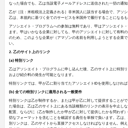
なった場合でも、乙は当該電子メールアドレスに送信された一切の通知
乙が［注：米租税法上定義される］非米国人に該当する場合で、アソシ
乙は、本規約に基づく全てのサービスを米国外で履行することになるも
アソシエイト・プログラムへの参加は無料であり、甲はアソシエイト・
ます。甲はいかなる企業に対しても、甲のアソシエイトに対して有料の
のため、このような企業が（アマゾンの名前を利用しようとする企業で
い。
2. 乙のサイト上のリンク
(a) 特別リンク
乙はアソシエイト・プログラムに申し込んだ後、乙のサイト上に特別リ
および紹介料の発生が可能となります。
特別リンクでは、甲が乙に割り当てたアソシエイトIDを使用しなけれ
(b) 全ての特別リンクに適用される一般要件
特別リンクは乙が制作するか、または甲が乙に対して提供することがで
た場合は、乙は乙のサイト上にある当該種類のリンクの表示を中止しな
配置、ならびに（乙が制作したか甲が乙に対して提供したかを問わず）
切なフォーマットを含むことを確認する責任を単独で負います。乙は、
別リンクは、乙のサイトから直接アクセスしなければなりません。例えば、