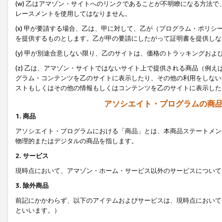
(w) 乙はアマゾン・サイトへのリンクであることが不明瞭になる方法
レースメントを使用してはなりません。
(x) 甲が要請する場合、乙は、甲に対して、乙が（プログラム・ポリ
を提供するものとします。乙が甲の要請にしたがって証明書を提供しな
(y) 甲が別途合意しない限り、乙のサイトは、価格のトラッキングお
(z) 乙は、アマゾン・サイトではないサイト上で提供される商品（例
グラム・コンテンツを乙のサイトに表示したり、その他の利用をしない
ストもしくはその他の情報もしくはコンテンツを乙のサイトに表示した
アソシエイト・プログラムの商
1. 商品
アソシエイト・プログラムにおける「商品」とは、本商品ステートメン
物理的またはデジタルの商品を指します。
2. サービス
現時点において、アマゾン・ホーム・サービス以外のサービスについて
3. 除外商品
前記にかかわらず、以下のアイテムおよびサービスは、現時点において
といいます。）