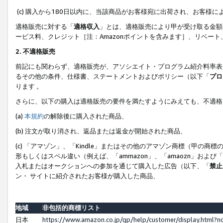
(c) 購入から180日以内に、当該商品がお客様宛に出荷され、お客
適格販売に対する「
適格収入
」とは、適格販売により甲が受け取る金額
ービス料、クレジット［注：Amazonポイントを含みます］、リベー
2. 不適格販売
前記にも関わらず、適格販売が、アソシエイト・プログラム紹介料率表
るその他の条件、仕様書、ステートメントおよびポリシー（以下「
プロ
ります 。
さらに、以下の購入は適格販売の要件を満たすようにみえても、不適格
(a)
本規約
の解除後に購入された商品、
(b) 注文が取り消され、返品または返金が開始された商品、
(c) 「アマゾン」、「Kindle」またはその他のアマゾン商標（甲
形もしくはスペル違い（例えば、「ammazon」、「amaozn」およ
入札またはオークションへの参加を通じて購入した広告（以下、「
禁止
ン・ サイトに紹介されたお客様が購入した商品、
地域
非包括的商標リスト
日本
https://www.amazon.co.jp/gp/help/customer/display.html