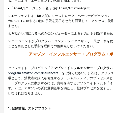
ることにより、エージェントの名前を開示します。
• 「Agent/ [エージェント名]」(例: Agent/AmazonAgent)
ii. エージェントは、(a) 人間のキーストローク、ページナビゲーシ
めのCAPTCHAやその他の手段を完了させたり回避して、アクセス、
ません。
iii. 対話が人間によるものかコンピューターによるものかを判断する
iv. エージェントがプログラム・コンテンツにアクセスし、又はこれ
ことを目的とした手段を迂回その他回避しないでください。
アマゾン・インフルエンサー・プログラム・
アソシエイト・プログラム「
アマゾン・インフルエンサー・プログラム
program.amazon.com/influencers
をご覧ください。）乙は、アソシエ
環として、消費者の購入を促進するソーシャルメディアのプレゼンスと
ー・プログラムに参加するには、資格を有するアソシエイト（以下「
イ
す。）は、アマゾンの質的量的基準を満たし、登録プロセスを完了し、
しなければなりません。
1.
登録情報、ストアフロント