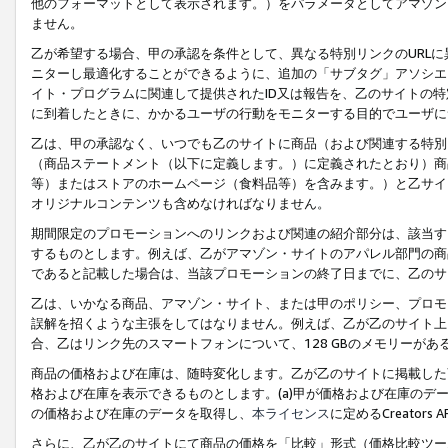
他のフォーマットとして表示されます。）をパラメータとしてアマゾン
ません。
乙が希望する場合、甲の承認を条件として、異なる特別リンクのURL
ニターし最適化することができるように、追加の「サブタグ」アソシエ
イト・プログラムに関連して提供されたID又は報告を、乙のサイトの
に到着したときに、かかるユーザの行動をモニターする目的でユーザに
乙は、甲の承認なく、いつでも乙のサイトに商品（および関連する特別
（商品ステートメント（以下に定義します。）に定義されたとおり）商
等）またはストアのホームページ（食料品等）を含みます。）と乙サイ
オリジナルコンテンツも含めなければなりません。
期間限定のプロモーションへのリンクおよび関連の紹介部分は、該当す
するものとします。例えば、乙がアマゾン・サイトのアパレル部門の商
であると記載した場合は、当該プロモーションの終了日までに、乙のサ
乙は、いかなる商品、アマゾン・サイト、または甲のポリシー、プロモ
誤解を招くような主張をしてはなりません。例えば、乙が乙のサイト上に
合、乙はリンク先のスマートフォンについて、128 GBのメモリーが
商品の価格および在庫は、随時変化します。乙が乙のサイトに掲載した
格および在庫を表示できるものとします。(a)甲が価格および在庫のデータを
の価格および在庫のデータを取得し、
本ライセンス
に定めるCreator
さらに、乙が乙のサイトにて商品の価格を「比較」形式（価格比較ツー