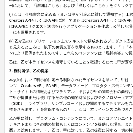
例において、「詳細はこちら」および「詳しくはこちら」をクリックす
(j) 乙は、仕様書類に定める（または甲が別途乙に対して通知する）
Creators APIもしくはPA APIに対してまたはCreators APIもしく
はPA APIにリクエスト送信を行うアプリケーションを作成し公開し
ーにも適用されます。
(k) 乙が乙のアプリケーション上でテキストで構成されるプロダクト
と見えるところに、以下の免責文言を表示するものとします。「［「本
ンにより提供されたものです。これらのコンテンツは「現状有姿」で提
乙は、乙が本ライセンスを遵守していることを確認するために甲が要求
3. 権利留保、乙の提案
本規約において明示的に定める制限されたライセンスを除いて、甲は、
ンツ、Creators API、PA API、データフィード、プロダクト
ト・サイト上の情報およびマテリアル、甲および甲の関連会社の商標お
て甲が提供または使用するその他の知的財産およびテクノロジー（アプ
（SDK）、ライブラリ、サンプルコードおよび関連するマテリアルを
権を含みます。）を留保するものとし、乙は、本ライセンスに基づきこ
乙が甲に対し、プログラム・コンテンツについて、またはアソシエイト
テキストまたはその他の情報もしくはコンテンツを提供した場合、また
案
」と総称します。）、乙は、甲に対して、乙の提案に関する一切の権