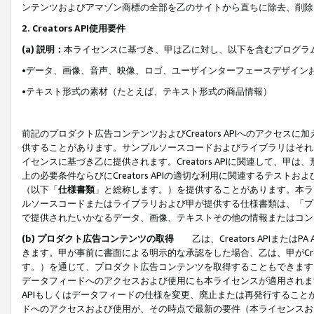
ンテンツおよびアマゾン商標の全部を乙のサイトから直ちに除去、削除
2. Creators API使用要件
(a) 説明：
本ライセンスに基づき、甲は乙に対し、以下を含むプログラ
•データ、画像、音声、映像、ロゴ、ユーザインターフェースデザイン
•テキスト形式の素材（たとえば、テキスト形式の商品情報）
前記のプロダクト広告コンテンツおよびCreators APIへのアクセスに
供することがあります。サンプルソースコードおよびライブラリはそれ
イセンスに基づき乙に提供されます。Creators APIに関連して
上の必要条件ならびにCreators APIの適切な利用に関連するテ
（以下「
仕様書類
」と総称します。）を提供することがあります。本ラ
ルソースコードまたはライブラリおよび甲が提供する仕様書類は、「プ
で提供されたいかなるデータ、画像、テキストその他の情報またはコン
(b) プロダクト広告コンテンツの取得
乙は、Creators APIま
きます。甲が事前に書面による明示的な承認をした場合、乙は、甲がCreator
す。）を通じて、プロダクト広告コンテンツを取得することもできます
データフィードへのアクセスおよび使用にも本ライセンスが適用されます。乙は
APIもしくはデータフィードの仕様を変更、廃止または再発行することがで
ドへのアクセスおよび使用が、その時点で最新の要件（本ライセンスお