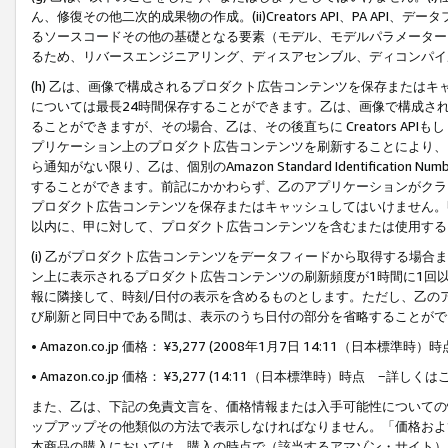
ん、修復その他二次的成果物の作成。(ii)Creators API、PA 
るソースコードその他の基礎となる要素（モデル、モデルパラメーター
るため、リバースエンジニアリング、ディスアセンブル、ディコンパイ
(h) 乙は、画像で構成されるプロダクト広告コンテンツを保存または
については最長24時間保存することができます。乙は、画像で構成さ
ることができますが、その場合、乙は、その後直ちに Creators AP
プリケーション上のプロダクト広告コンテンツを刷新することにより、
ら通知がない限り、乙は、個別のAmazon Standard Identification Nu
することができます。前記にかかわらず、乙のアプリケーションがクラ
プロダクト広告コンテンツを保存またはキャッシュしてはいけません。
以内に、甲に対して、プロダクト広告コンテンツを含むまたは使用する
(i) 乙がプロダクト広告コンテンツをデータフィードから取得する場合または
ン上に表示されるプロダクト広告コンテンツの刷新頻度が1時間に1回
報に隣接して、時刻/日付の表示を含めるものとします。ただし、乙の
び刷新と同日中である間は、表示のうち日付の部分を省略することがで
• Amazon.co.jp 価格： ¥3,277 (2008年1月7日 14:11（日本標準
• Amazon.co.jp 価格： ¥3,277 (14:11（日本標準時）時点 −詳しくは
また、乙は、下記の免責文言を、価格情報または入手可能性についての
ップアップその他類似の方法で表示しなければなりません。「価格およ
本商品の購入においては、購入の時点で（該当するアマゾン・サイト）