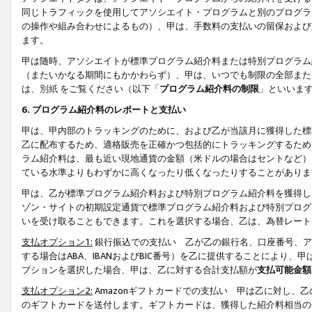
同じトラフィックを使用してアソシエイト・プログラムと別のプログラ
の操作や組み合わせによるもの）、甲は、手数料の支払いの留保および
ます。
甲は随時、アソシエイトが標準プログラム紹介料または特別プログラム
（またいかなる期間にもかかわらず）、甲は、いつでも制限の全部また
は、
別紙
をご覧ください（以下「
プログラム紹介料の制限
」といいま
6. プログラム紹介料のレポートと支払い
甲は、甲内部のトラッキングのために、および乙が当該月に獲得した標
乙に配布するため、適格販売を正確かつ包括的にトラッキングするため
ラム紹介料は、最も近い現地通貨の金額（米ドルの場合はセントなど）
ている水準よりもわずかに高くなったり低くなったりすることがありま
甲は、乙が標準プログラム紹介料および特別プログラム紹介料を獲得し
ゾン・サイトの初期設定通貨で標準プログラム紹介料および特別プログ
いを受け取ることもできます。これを選択する場合、乙は、為替レート
支払オプション1:
銀行振込での支払い 乙が乙の銀行名、口座番号、ア
する場合はABA、IBANおよびBIC番号）を乙に提供することにより
プションを選択した場合、甲は、乙に対する合計支払額が
支払可能金額
支払オプション2:
Amazonギフトカードでの支払い 甲は乙に対し、
のギフトカードを送付します。ギフトカードは、獲得した紹介料相当の