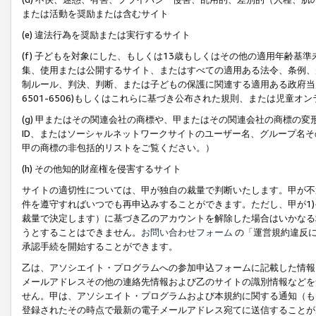
または活動を奨励または含むサイト
(e) 違法行為を奨励または実行するサイト
(f) 子どもを対象にした、もしくは13歳もしくはその他の適用年齢
集、使用または公開するサイト、またはすべての適用ある法令、条例、
制ルール、判決、判断、または子どもの保護に関連する適用ある政府当局の要
6501-6506)もしくはこれらに基づき公布された規則、または児童オ
(g) 甲またはその関連会社の商標や、甲またはその関連会社の商標の
ID、またはソーシャルネットワークサイトのユーザー名、グループ名
甲の商標の非包括的リストをご覧ください。）
(h) その他知的財産権を侵害するサイト
サイトの適切性については、甲が独自の裁量で判断いたします。甲が不
件を遵守すればいつでも再申込みすることができます。ただし、甲が1)
裁量で決定します）に基づき乙のアカウントを解除した場合はいかなる
うとすることはできません。
お問い合わせフォーム
の「運営規約違反に
承認手続を開始することができます。
乙は、アソシエイト・プログラムへの参加申込フォームに記載した情報
メールアドレスその他の連絡先情報および乙のサイトの識別情報などを
せん。甲は、アソシエイト・プログラムおよび本規約に関する通知（も
登録されたその時点で最新の電子メールアドレス宛てに送信することが