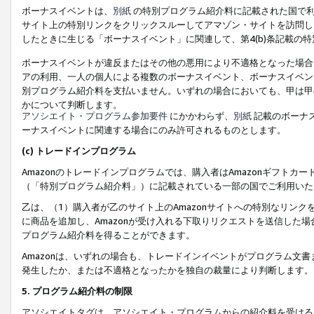
ボーナスイベントは、
別紙
の特別プログラム紹介料に記載された国で利
サイト上の特別リンクをクリックスルーしてアマゾン・サイトを訪問した
したときに生じる「ボーナスイベント」に関連して、第4(b)条記載の
ボーナスイベントが違反またはその他の悪用により不適格となった場合
アの利用、一人の個人による複数のボーナスイベント、ボーナスイベン
別プログラム紹介料を支払いません。いずれの場合においても、甲は甲
かについて判断します。
アソシエイト・プログラム参加要件
にかかわらず、
別紙
記載のボーナ
ーナスイベントに関連する場合にのみ許可されるものとします。
(c) トレードインプログラム
Amazonのトレードインプログラムでは、購入者はAmazonギフト
（「特別プログラム紹介料」）に記載されている一部の国でご利用いた
乙は、（1）購入者が乙のサイト上のAmazonサイトへの特別なリン
に商品を追加し、Amazonが受け入れる下取りリクエストを送信した場
プログラム紹介料を得ることができます。
Amazonは、いずれの場合も、トレードインイベントがプログラム文書
発生したか、または不適格となったかを独自の裁量により判断します。
5. プログラム紹介料の制限
アソシエイトタグは、アソシエイト・プログラムからの紹介料を受ける