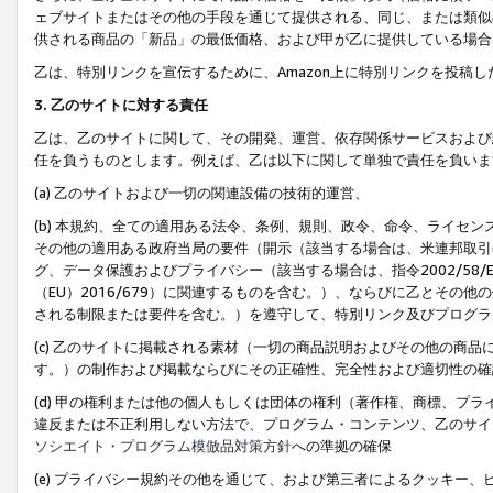
ェブサイトまたはその他の手段を通じて提供される、同じ、または類似
供される商品の「新品」の最低価格、および甲が乙に提供している場合
乙は、特別リンクを宣伝するために、Amazon上に特別リンクを投稿し
3. 乙のサイトに対する責任
乙は、乙のサイトに関して、その開発、運営、依存関係サービスおよび
任を負うものとします。例えば、乙は以下に関して単独で責任を負いま
(a) 乙のサイトおよび一切の関連設備の技術的運営、
(b) 本規約、全ての適用ある法令、条例、規則、政令、命令、ライセ
その他の適用ある政府当局の要件（開示（該当する場合は、米連邦取引
グ、データ保護およびプライバシー（該当する場合は、指令2002/58
（EU）2016/679）に関連するものを含む。）、ならびに乙とそ
される制限または要件を含む。）を遵守して、特別リンク及びプログラ
(c) 乙のサイトに掲載される素材（一切の商品説明およびその他の商
す。）の制作および掲載ならびにその正確性、完全性および適切性の確
(d) 甲の権利または他の個人もしくは団体の権利（著作権、商標、プ
違反または不正利用しない方法で、プログラム・コンテンツ、乙のサイ
ソシエイト・プログラム模倣品対策方針
への準拠の確保
(e) プライバシー規約その他を通じて、および第三者によるクッキー