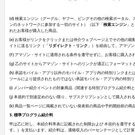
(d) 検索エンジン（グーグル、ヤフー、ビングその他の検索ポータル
ンのネットワークに参加する一切のサイト）（以下「
検索エンジン
」と
れたお客様が購入した商品、
(e) お客様がリンクをクリックまたは仲介ウェブページ上でその他の
イトに送るリンク（「
リダイレクト・リンク
」）を経由して、アマゾン
(f) アマゾン・サイトに適用される条件を遵守せずに、お客様に購入さ
(g) 乙のサイトからアマゾン・サイトへのリンクが適正にフォーマッ
(h) 承認モバイル・アプリ以外のモバイル・アプリ内の特別リンクまたはC
ツールにより提供されたものではない承認モバイル・アプリ内の特別リ
(i) メンバー紹介イベントの対象商品（関連する特別プログラム紹介料と
(j) 本規約で別途定めのない限り、サブスクリプションとして購入され
(k) 商品一覧ページに掲載されていない発表前の商品や予約開始前の商
3. 標準プログラム紹介料
甲は乙に対し、本紹介料率表に記載された制限および
本規約
を遵守す
す。）を支払います。紹介料は、適格収入のパーセンテージとして計算