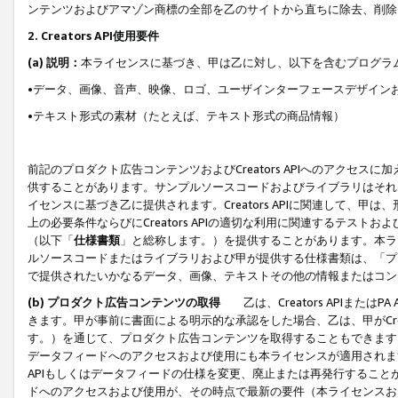
ンテンツおよびアマゾン商標の全部を乙のサイトから直ちに除去、削除
2. Creators API使用要件
(a) 説明：
本ライセンスに基づき、甲は乙に対し、以下を含むプログラ
•データ、画像、音声、映像、ロゴ、ユーザインターフェースデザイン
•テキスト形式の素材（たとえば、テキスト形式の商品情報）
前記のプロダクト広告コンテンツおよびCreators APIへのアクセスに
供することがあります。サンプルソースコードおよびライブラリはそれ
イセンスに基づき乙に提供されます。Creators APIに関連して
上の必要条件ならびにCreators APIの適切な利用に関連するテ
（以下「
仕様書類
」と総称します。）を提供することがあります。本ラ
ルソースコードまたはライブラリおよび甲が提供する仕様書類は、「プ
で提供されたいかなるデータ、画像、テキストその他の情報またはコン
(b) プロダクト広告コンテンツの取得
乙は、Creators APIま
きます。甲が事前に書面による明示的な承認をした場合、乙は、甲がCreator
す。）を通じて、プロダクト広告コンテンツを取得することもできます
データフィードへのアクセスおよび使用にも本ライセンスが適用されます。乙は
APIもしくはデータフィードの仕様を変更、廃止または再発行することがで
ドへのアクセスおよび使用が、その時点で最新の要件（本ライセンスお