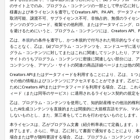
のサイト上でのみ、プログラム・コンテンツの一部として甲が乙に対し
様書および本ライセンスを遵守してCreators API、PA API、
取消可能、譲渡不可、サブライセンス不可、非独占的、無償のライセン
テンツのダウンロード、複製その他利用、またはデータマイニング、ロ
を避けるためにいうと、プログラム・コンテンツには、Creators AP
乙は、
本規約
の条件を遵守し、かつ本規約で付与された明示的なライセ
ることなく、乙は、(a)プログラム・コンテンツを、エンドユーザに
グラム・コンテンツに対してまたはこれに関連してリンクしたり、アマ
サイトのうちプログラム・コンテンツに密接に関連しない部分には、ア
コンテンツを、アマゾン・サイトの関連の商品詳細ページまたは他の関
Creators APIまたはデータフィードを利用することにより、乙は、
その他の情報およびコンテンツにアクセスすることができます。乙がこ
ためにCreators APIまたはデータフィードを利用する場合、乙は、こ
ィード（または同等のサービス）に適用されるライセンス契約の規定を
乙は、プログラム・コンテンツを使用して、知的財産権その他法的権利
したAI生成コンテンツを直接的または間接的に大規模言語モデル、マ
しないものとし、また、第三者をしてこれを行わせないものとします。
本ライセンスは、乙がプログラム文書（紹介料率表にて定義します。）
終了します。さらに、甲は、乙に対して書面で通知することにより、本
場合または甲が随時要請する場合、乙は、プログラム・コンテンツ（Cre