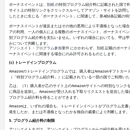
ボーナスイベントは、
別紙
の特別プログラム紹介料に記載された国で利
サイト上の特別リンクをクリックスルーしてアマゾン・サイトを訪問した
したときに生じる「ボーナスイベント」に関連して、第4(b)条記載の
ボーナスイベントが違反またはその他の悪用により不適格となった場合
アの利用、一人の個人による複数のボーナスイベント、ボーナスイベン
別プログラム紹介料を支払いません。いずれの場合においても、甲は甲
かについて判断します。
アソシエイト・プログラム参加要件
にかかわらず、
別紙
記載のボーナ
ーナスイベントに関連する場合にのみ許可されるものとします。
(c) トレードインプログラム
Amazonのトレードインプログラムでは、購入者はAmazonギフト
（「特別プログラム紹介料」）に記載されている一部の国でご利用いた
乙は、（1）購入者が乙のサイト上のAmazonサイトへの特別なリン
に商品を追加し、Amazonが受け入れる下取りリクエストを送信した場
プログラム紹介料を得ることができます。
Amazonは、いずれの場合も、トレードインイベントがプログラム文書
発生したか、または不適格となったかを独自の裁量により判断します。
5. プログラム紹介料の制限
アソシエイトタグは、アソシエイト・プログラムからの紹介料を受ける