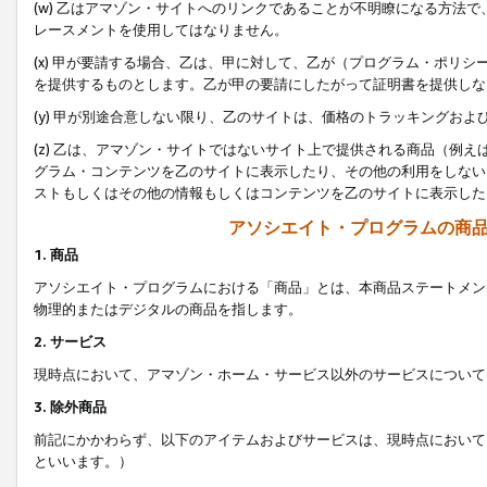
(w) 乙はアマゾン・サイトへのリンクであることが不明瞭になる方法
レースメントを使用してはなりません。
(x) 甲が要請する場合、乙は、甲に対して、乙が（プログラム・ポリ
を提供するものとします。乙が甲の要請にしたがって証明書を提供しな
(y) 甲が別途合意しない限り、乙のサイトは、価格のトラッキングお
(z) 乙は、アマゾン・サイトではないサイト上で提供される商品（例
グラム・コンテンツを乙のサイトに表示したり、その他の利用をしない
ストもしくはその他の情報もしくはコンテンツを乙のサイトに表示した
アソシエイト・プログラムの商
1. 商品
アソシエイト・プログラムにおける「商品」とは、本商品ステートメン
物理的またはデジタルの商品を指します。
2. サービス
現時点において、アマゾン・ホーム・サービス以外のサービスについて
3. 除外商品
前記にかかわらず、以下のアイテムおよびサービスは、現時点において
といいます。）