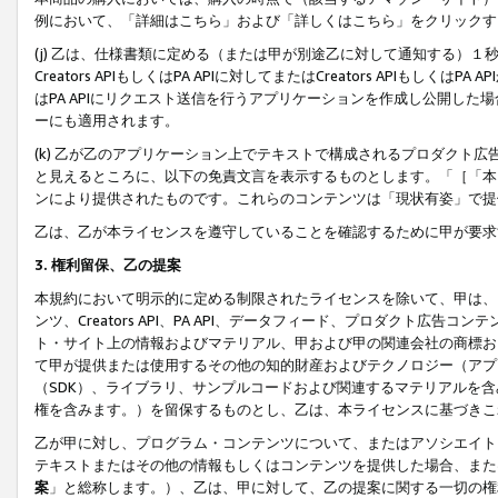
例において、「詳細はこちら」および「詳しくはこちら」をクリックす
(j) 乙は、仕様書類に定める（または甲が別途乙に対して通知する）
Creators APIもしくはPA APIに対してまたはCreators APIもしく
はPA APIにリクエスト送信を行うアプリケーションを作成し公開し
ーにも適用されます。
(k) 乙が乙のアプリケーション上でテキストで構成されるプロダクト
と見えるところに、以下の免責文言を表示するものとします。「［「本
ンにより提供されたものです。これらのコンテンツは「現状有姿」で提
乙は、乙が本ライセンスを遵守していることを確認するために甲が要求
3. 権利留保、乙の提案
本規約において明示的に定める制限されたライセンスを除いて、甲は、
ンツ、Creators API、PA API、データフィード、プロダクト
ト・サイト上の情報およびマテリアル、甲および甲の関連会社の商標お
て甲が提供または使用するその他の知的財産およびテクノロジー（アプ
（SDK）、ライブラリ、サンプルコードおよび関連するマテリアルを
権を含みます。）を留保するものとし、乙は、本ライセンスに基づきこ
乙が甲に対し、プログラム・コンテンツについて、またはアソシエイト
テキストまたはその他の情報もしくはコンテンツを提供した場合、また
案
」と総称します。）、乙は、甲に対して、乙の提案に関する一切の権