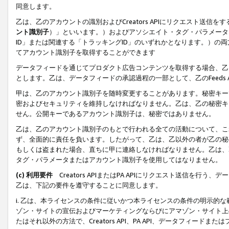
同意します。
乙は、乙のアカウントの識別およびCreators APIにリクエスト送
ント識別子
）」といいます。）およびアソシエイト・タグ・パラメータ（
ID」または関連する「トラッキングID」のいずれかとなります。）の両方
てアカウント識別子を取得することができます
データフィードを通じてプロダクト広告コンテンツを取得する場合、乙は、Cre
とします。乙は、データフィードの承認過程の一部として、乙のFeeds
甲は、乙のアカウント識別子を随時変更することがあります。秘密キー
密およびセキュリティを維持しなければなりません。乙は、乙の秘密キ
せん。公開キーであるアカウント識別子は、秘密ではありません。
乙は、乙のアカウント識別子のもとで行われる全ての活動について、こ
ず、全面的に責任を負います。したがって、乙は、乙以外の者が乙の秘
もしくは盗まれた場合、直ちに甲に連絡しなければなりません。乙は、
タグ・パラメータまたはアカウント識別子を使用してはなりません。
(c) 利用要件
Creators APIまたはPA APIにリクエスト送信を
乙は、下記の要件を遵守することに同意します。
i. 乙は、本ライセンスの条件に従いかつ本ライセンスの条件の明示的
ゾン・サイトの宣伝およびマーケティングならびにアマゾン・サイト上
たはそれ以外の方法で、Creators API、PA API、データフィー