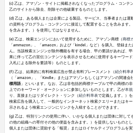
(c) 乙は、アマゾン・サイトに掲載されなくなったプログラム・コン
乙のサイトから除去、削除その他破棄するものとします。
(d) 乙は、ある個人または企業による製品、サービス、当事者または
の資料をプログラム・コンテンツに接近して配置することを含みます。
を含みます。）を使用してはなりません。
(e) 乙は、検索エンジンにおいて使用するために、アマゾン商標（
商標
「ammazon」、「amaozn」および「kindel」など）を購入
ん。当該検索エンジンが除外機能を有する場合、甲の要請があれば、甲
果に伴って乙の宣伝コンテンツを表示させるために使用するキーワード
入札による除外を要請等）ものとします。
(f) 乙は、結果的に有料検索広告が禁止有料プレースメント（
紹介料率
（「amazon」、「Kindle」またはアマゾンもしくはアマゾンの
標用語
」といいます。なお、乙は非包括的商標テーブルで甲の商標の非
上でのキーワード・オークションに参加しないものとします。乙が
本規
り、直接またはリダイレクト・リンク（
紹介料率表
で定義します。）を
検索広告を購入して、一般的なインターネット検索クエリーまたはキー
示されるよう検索エンジンにリンクを入稿することができます。
(g) 乙は、特別リンクの使用に伴い、いかなる個人または団体に対し
の他の組織への寄付その他の便益を含みます。）を提供しないものとし
個人または団体に奨励する「報奨」またはロイヤルティプログラムを実