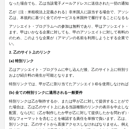
なった場合でも、乙は当該電子メールアドレスに送信された一切の通知
乙が［注：米租税法上定義される］非米国人に該当する場合で、アソシ
乙は、本規約に基づく全てのサービスを米国外で履行することになるも
アソシエイト・プログラムへの参加は無料であり、甲はアソシエイト・
ます。甲はいかなる企業に対しても、甲のアソシエイトに対して有料の
のため、このような企業が（アマゾンの名前を利用しようとする企業で
い。
2. 乙のサイト上のリンク
(a) 特別リンク
乙はアソシエイト・プログラムに申し込んだ後、乙のサイト上に特別リ
および紹介料の発生が可能となります。
特別リンクでは、甲が乙に割り当てたアソシエイトIDを使用しなけれ
(b) 全ての特別リンクに適用される一般要件
特別リンクは乙が制作するか、または甲が乙に対して提供することがで
た場合は、乙は乙のサイト上にある当該種類のリンクの表示を中止しな
配置、ならびに（乙が制作したか甲が乙に対して提供したかを問わず）
切なフォーマットを含むことを確認する責任を単独で負います。乙は、
別リンクは、乙のサイトから直接アクセスしなければなりません。例えば、