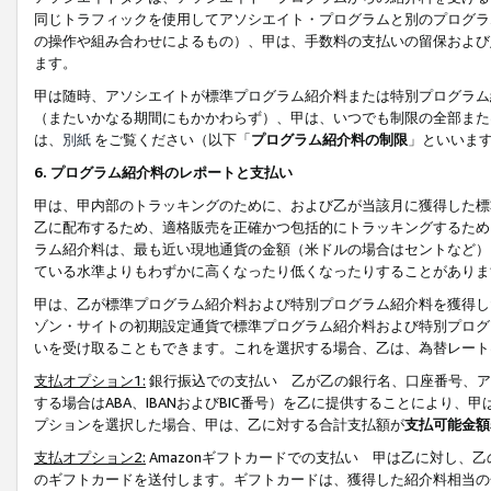
同じトラフィックを使用してアソシエイト・プログラムと別のプログラ
の操作や組み合わせによるもの）、甲は、手数料の支払いの留保および
ます。
甲は随時、アソシエイトが標準プログラム紹介料または特別プログラム
（またいかなる期間にもかかわらず）、甲は、いつでも制限の全部また
は、
別紙
をご覧ください（以下「
プログラム紹介料の制限
」といいま
6. プログラム紹介料のレポートと支払い
甲は、甲内部のトラッキングのために、および乙が当該月に獲得した標
乙に配布するため、適格販売を正確かつ包括的にトラッキングするため
ラム紹介料は、最も近い現地通貨の金額（米ドルの場合はセントなど）
ている水準よりもわずかに高くなったり低くなったりすることがありま
甲は、乙が標準プログラム紹介料および特別プログラム紹介料を獲得し
ゾン・サイトの初期設定通貨で標準プログラム紹介料および特別プログ
いを受け取ることもできます。これを選択する場合、乙は、為替レート
支払オプション1:
銀行振込での支払い 乙が乙の銀行名、口座番号、ア
する場合はABA、IBANおよびBIC番号）を乙に提供することにより
プションを選択した場合、甲は、乙に対する合計支払額が
支払可能金額
支払オプション2:
Amazonギフトカードでの支払い 甲は乙に対し、
のギフトカードを送付します。ギフトカードは、獲得した紹介料相当の