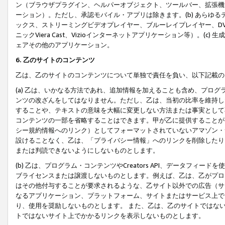
ン（ブラウザプラグイン、ヘルパーオブジェクト、ツールバー、拡張機
ーション）。ただし、承認モバイル・アプリは除きます。(b) あらゆ
ックス、ストリーミングビデオプレイヤー、ブルーレイプレイヤー、DVDプ
ニックViera Cast、Vizioインターネットアプリケーション等）。(
ェアその他のアプリケーション。
6. 乙のサイトのコンテンツ
乙は、乙のサイトのコンテンツについて単独で責任を負い、以下記載の
(a) 乙は、いかなる方法であれ、追加情報を加えることも含め、プロ
ンツの改ざんをしてはなりません。ただし、乙は、当初の比率を維持し
することや、テキストの意味を大幅に変更しない方法または事実として
コンテンツの一部を省略することはできます。甲が乙に提供することが
シー規約情報へのリンク）としてフォーマットされていないアマゾン・
設けることなく、乙は、「プライバシー情報」へのリンクを削除したり
または判読できないようにしないものとします。
(b) 乙は、プログラム・コンテンツやCreators API、データフ
ブライセンスまたは譲渡しないものとします。例えば、乙は、乙がプロ
はその他付与することが要求されるような、乙サイト以外での広告（サ
なるアプリケーション、プラットフォーム、サイトまたはサービス上で
り、使用を奨励しないものとします。 また、乙は、乙のサイトではな
トではないサイト上でかかるリンクを表示しないものとします。