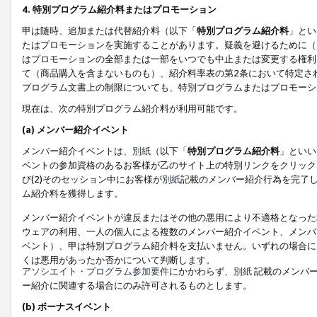
4. 特別プログラム紹介料またはプロモーション
甲は随時、追加または代替紹介料（以下「
特別プログラム紹介料
」とい
たはプロモーションを実施することがあります。疑義を避けるために（
はプロモーションの全部または一部をいつでも中止または変更する権利
て（商品購入を含まないものも）、紹介料率表の第2条において特定さ
プログラム文書上の制限についても、特別プログラムまたはプロモーシ
現在は、次の特別プログラム紹介料が利用可能です。
(a) メンバー紹介イベント
メンバー紹介イベントは、
別紙
（以下「
特別プログラム紹介料
」といい
ベントの参加資格のあるお客様が乙のサイト上の特別リンクをクリック
び(2)そのセッション中にお客様が
別紙
記載のメンバー紹介行為を完了
ム紹介料を獲得します。
メンバー紹介イベントが違反またはその他の悪用により不適格となった
ウェアの利用、一人の個人による複数のメンバー紹介イベント、メンバ
ベント）、甲は特別プログラム紹介料を支払いません。いずれの場合に
くは悪用があったか否かについて判断します。
アソシエイト・プログラム参加要件
にかかわらず、
別紙
記載のメンバー
ー紹介に関連する場合にのみ許可されるものとします。
(b) ボーナスイベント