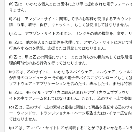
(h) 乙は、いかなる個人または団体により甲に提出された電子フォー
りません。
(i) 乙は、アマゾン・サイトに関連して甲のお客様が使用するアカウ
請、収集、取得、保存、キャッシュ、もしくは使用してはなりません。
(j) 乙は、アマゾン・サイトのボタン、リンクその他の機能を、変更
(k) 乙は、他の個人または団体を代理して、アマゾン・サイトにおい
行為をするのを承認、支援または奨励してはなりません。
(l) 乙は、甲と乙との関係について、または何らかの機能もしくは取
理的可能性のある行為を行ってはなりません。
(m) 乙は、乙のサイトに、いかなるスパイウェア、マルウェア、ウィ
が自身のコンピューター その他の電子デバイスにダウンロードもしく
ソフトウェア・アプリケーションを含めたり、表示したり、または特別
(n) 乙は、モバイル・アプリ内に組み込まれたアプリ内ウェブブラウザ
イトの中でフレーム化してはなりません。ただし、乙のサイト上で参加
(o) 乙は、乙のサイト上の素材と密接に関連して商品を宣伝する乙の
ー・ウィンドウ、トランジショナル・ページ広告またはレイヤー広告内
てはなりません。
(p) 乙は、アマゾン・サイトに乙が掲載することができるいかなるコ