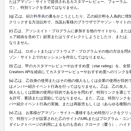
たはアマゾン・サイトで提供されるカスタマーレビュー、フォーラム、
て）、特別リンクを含めてはなりません。
(q) 乙は、
紹介料率表
の裏をかこうとしたり、乙の紹介料を人為的に増
クリックする方法以外で、当該お客様のブラウザでアマゾン・サイトの
(r) 乙は、アソシエイト・プログラムに参加する他のサイトから、ま
ェア経由を含めて）妨害またはリダイレクトしようとしたり、または、
なりません。
(s) 乙は、ロボットまたはソフトウェア・プログラムその他の方法を
ゾン・サイト上でのセッションを作出してはなりません。
(t) 乙は、甲のカスタマーレビューやおすすめ度（star rating
Creators APIを経由してカスタマーレビューやおすすめ度へのリンク
(u) 乙は、乙自身の使用またはその他の個人もしくは企業の使用が目
はメンバー紹介イベント行為を行ってはなりません。乙は、乙の友人、
個人もしくは団体の使用が目的であるかを問わず、特別リンクを通じて
を許可、要請または奨励してはなりません。また、乙は、特別リンクを
バー紹介イベント行為の実施、または再販売もしくは（あらゆる種類の
(v) 乙は、お客様がアマゾン・サイトへ遷移するため特別リンクをク
で、特別リンクが設置された乙のサイトのURLまたはプログラム・コ
ダイレクトページの利用によるものも含め）クローク（覆う）、ハイド