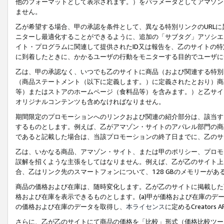
他のフォーマットとして表示されます。）をパラメータとしてアマゾン
ません。
乙が希望する場合、甲の承認を条件として、異なる特別リンクのURL
ニターし最適化することができるように、追加の「サブタグ」アソシエ
イト・プログラムに関連して提供されたID又は報告を、乙のサイトの
に到着したときに、かかるユーザの行動をモニターする目的でユーザに
乙は、甲の承認なく、いつでも乙のサイトに商品（および関連する特別
（商品ステートメント（以下に定義します。）に定義されたとおり）商
等）またはストアのホームページ（食料品等）を含みます。）と乙サイ
オリジナルコンテンツも含めなければなりません。
期間限定のプロモーションへのリンクおよび関連の紹介部分は、該当す
するものとします。例えば、乙がアマゾン・サイトのアパレル部門の商
であると記載した場合は、当該プロモーションの終了日までに、乙のサ
乙は、いかなる商品、アマゾン・サイト、または甲のポリシー、プロモ
誤解を招くような主張をしてはなりません。例えば、乙が乙のサイト上に
合、乙はリンク先のスマートフォンについて、128 GBのメモリーが
商品の価格および在庫は、随時変化します。乙が乙のサイトに掲載した
格および在庫を表示できるものとします。(a)甲が価格および在庫のデータを
の価格および在庫のデータを取得し、
本ライセンス
に定めるCreator
さらに、乙が乙のサイトにて商品の価格を「比較」形式（価格比較ツー