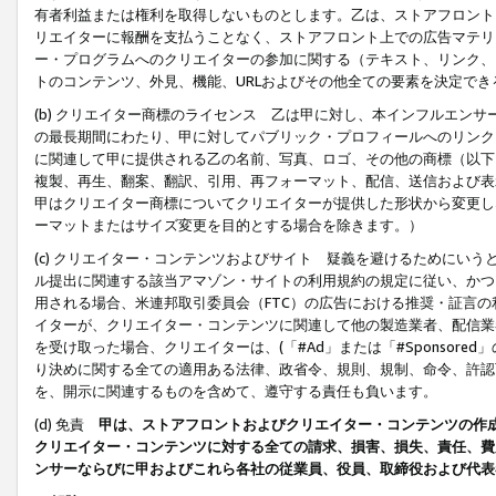
有者利益または権利を取得しないものとします。乙は、ストアフロントに
リエイターに報酬を支払うことなく、ストアフロント上での広告マテリア
ー・プログラムへのクリエイターの参加に関する（テキスト、リンク、
トのコンテンツ、外見、機能、URLおよびその他全ての要素を決定で
(b) クリエイター商標のライセンス 乙は甲に対し、本インフルエン
の最長期間にわたり、甲に対してパブリック・プロフィールへのリンク
に関連して甲に提供される乙の名前、写真、ロゴ、その他の商標（以下
複製、再生、翻案、翻訳、引用、再フォーマット、配信、送信および表
甲はクリエイター商標についてクリエイターが提供した形状から変更し
ーマットまたはサイズ変更を目的とする場合を除きます。）
(c) クリエイター・コンテンツおよびサイト 疑義を避けるためにい
ル提出に関連する該当アマゾン・サイトの利用規約の規定に従い、かつ、
用される場合、米連邦取引委員会（FTC）の広告における推奨・証言
イターが、クリエイター・コンテンツに関連して他の製造業者、配信業
を受け取った場合、クリエイターは、(「#Ad」または「#Sponsor
り決めに関する全ての適用ある法律、政省令、規則、規制、命令、許認
を、開示に関連するものを含めて、遵守する責任も負います。
(d) 免責
甲は、ストアフロントおよびクリエイター・コンテンツの作
クリエイター・コンテンツに対する全ての請求、損害、損失、責任、費
ンサーならびに甲およびこれら各社の従業員、役員、取締役および代表