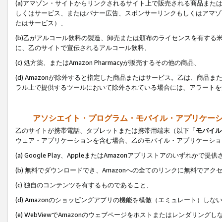
(a)アマゾン・サイトからリンクされるサイト上で販売される商品またはサ
しくはサービス、またはバナー広告、スポンサーリンクもしくはアマゾ
たはサービス）、
(b)乙がアルコール飲料の製造、卸売または頒布のライセンスを有す
に、乙のサイトで宣伝されるアルコール飲料、
(c) 処方薬、またはAmazon Pharmacyが販売するその他の商品、
(d) Amazonが除外すると指定した商品またはサービス。乙は、商品また
ラル上で提供するツールにおいて除外されている場合には、アラートを
アソシエイト・プログラム・モバイル・アプリケー
乙のサイトが携帯電話、タブレットまたは携帯用端末（以下「
モバイル
ウェア・アプリケーションを含む場合、乙のモバイル・アプリケーショ
(a) Google Play、AppleまたはAmazonアプリストアのいずれかで
(b) 無料でダウンロードでき、Amazonへの全てのリンクに無料でアク
(c) 独自のコンテンツを有するものであること、
(d) Amazonのショッピングアプリの機能を模倣（エミュレート）しな
(e) WebViewでAmazonのウェブページをホストまたはレンダリング