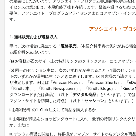
の定義にしたがいます。アソシエイト・プログラム参加要件の第3条お
イセンスの第3条は、本規約終了後も存続します。疑義を避けるためにい
要件、アソシエイト・プログラムIPライセンスまたはアマゾン・イン
す。
アソシエイト・プログ
1. 適格販売および適格収入
甲は、次の場合に発生する「
適格販売
」(本紹介料率表の例外がある場
ム紹介料を支払います。
(a) お客様が乙のサイト上の特別リンクのクリックスルーにてアマゾン
(b) 同一のセッション中に、次のいずれかが生じること（1回のセッ
下のいずれかが最初に生じたときに終了します。(x)お客様の当該クリッ
り決定します。例えば「Amazon Music」、「Amazon Shorts」、「eDo
「Kindle 本」、「Kindle Newspapers」、 「Kindle Blogs」、「
ダウンロードまたは商品）（以下「
デジタル商品
」といいます。）では
マゾン・サイトを訪問した時点）（以下「
セッション
」といいます。）
i. お客様が甲の1-Click注文にて商品を購入するか、
ii. お客様が商品をショッピングカートに入れ、最初の特別リンクの
か、または
iii. デジタル商品に関連し、お客様がアマゾン・サイトからデジタ