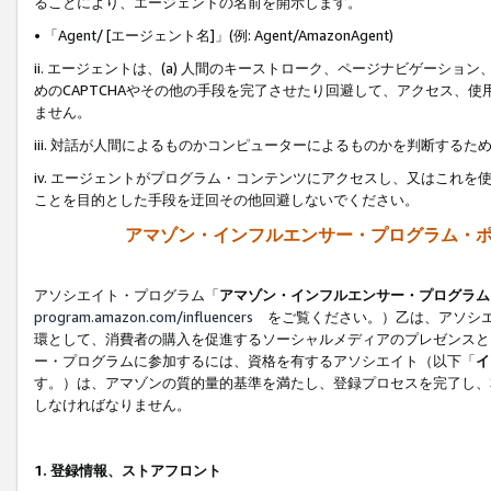
ることにより、エージェントの名前を開示します。
• 「Agent/ [エージェント名]」(例: Agent/AmazonAgent)
ii. エージェントは、(a) 人間のキーストローク、ページナビゲーシ
めのCAPTCHAやその他の手段を完了させたり回避して、アクセス、
ません。
iii. 対話が人間によるものかコンピューターによるものかを判断する
iv. エージェントがプログラム・コンテンツにアクセスし、又はこれ
ことを目的とした手段を迂回その他回避しないでください。
アマゾン・インフルエンサー・プログラム・
アソシエイト・プログラム「
アマゾン・インフルエンサー・プログラム
program.amazon.com/influencers
をご覧ください。）乙は、アソシエ
環として、消費者の購入を促進するソーシャルメディアのプレゼンスと
ー・プログラムに参加するには、資格を有するアソシエイト（以下「
イ
す。）は、アマゾンの質的量的基準を満たし、登録プロセスを完了し、
しなければなりません。
1.
登録情報、ストアフロント