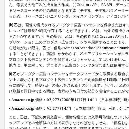
ん、修復その他二次的成果物の作成。(ii)Creators API、PA 
るソースコードその他の基礎となる要素（モデル、モデルパラメーター
るため、リバースエンジニアリング、ディスアセンブル、ディコンパイ
(h) 乙は、画像で構成されるプロダクト広告コンテンツを保存または
については最長24時間保存することができます。乙は、画像で構成さ
ることができますが、その場合、乙は、その後直ちに Creators AP
プリケーション上のプロダクト広告コンテンツを刷新することにより、
ら通知がない限り、乙は、個別のAmazon Standard Identification Nu
することができます。前記にかかわらず、乙のアプリケーションがクラ
プロダクト広告コンテンツを保存またはキャッシュしてはいけません。
以内に、甲に対して、プロダクト広告コンテンツを含むまたは使用する
(i) 乙がプロダクト広告コンテンツをデータフィードから取得する場合または
ン上に表示されるプロダクト広告コンテンツの刷新頻度が1時間に1回
報に隣接して、時刻/日付の表示を含めるものとします。ただし、乙の
び刷新と同日中である間は、表示のうち日付の部分を省略することがで
• Amazon.co.jp 価格： ¥3,277 (2008年1月7日 14:11（日本標準
• Amazon.co.jp 価格： ¥3,277 (14:11（日本標準時）時点 −詳しくは
また、乙は、下記の免責文言を、価格情報または入手可能性についての
ップアップその他類似の方法で表示しなければなりません。「価格およ
本商品の購入においては、購入の時点で（該当するアマゾン・サイト）