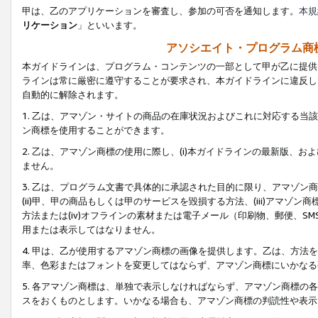
甲は、乙のアプリケーションを審査し、参加の可否を通知します。
本規
リケーション
」といいます。
アソシエイト・プログラム商
本ガイドラインは、プログラム・コンテンツの一部として甲が乙に提供
ラインは常に厳密に遵守することが要求され、本ガイドラインに違反し
自動的に解除されます。
1. 乙は、アマゾン・サイトの商品の在庫状況およびこれに対応する
ン商標を使用することができます。
2. 乙は、アマゾン商標の使用に際し、(i)本ガイドラインの最新版、およ
ません。
3. 乙は、プログラム文書で具体的に承認された目的に限り、アマゾン
(ii)甲、甲の商品もしくは甲のサービスを毀損する方法、(iii)アマ
方法または(iv)オフラインの素材または電子メール（印刷物、郵便、S
用または表示してはなりません。
4. 甲は、乙が使用するアマゾン商標の画像を提供します。乙は、方
率、色彩またはフォントを変更してはならず、アマゾン商標にいかなる
5. 各アマゾン商標は、単独で表示しなければならず、アマゾン商標
スをおくものとします。いかなる場合も、アマゾン商標の判読性や表示