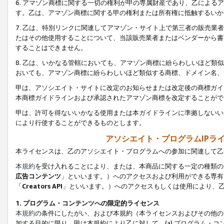
6. アマゾン商標に関する一切の権利が甲の専属財産であり、乙によ
す。乙は、アマゾン商標に関する甲の権利または所有権に抵触するいか
7. 乙は、特別リンクに関連してアマゾン・サイト上で第三者の販売
たはその他使用することについて、当該販売業者またはベンダーから書
することはできません。
8. 乙は、いかなる管轄においても、アマゾン商標に紛らわしいほど
おいても、アマゾン商標に紛らわしいほど類似する商標、ドメイン名、
甲は、アソシエイト・サイトに改定のお知らせまたは改定後の商標ガイ
本商標ガイドラインおよび承認されたアマゾン商標を改定することがで
甲は、許可を得ないいかなる使用または本ガイドラインに準拠しないい
により行使することができるものとします。
アソシエイト・プログラムIPラ
本ライセンスは、乙のアソシエイト・プログラムへの参加に関連して乙
本規約
を受け入れることにより、または、本商品に関する一定の種類の
広告コンテンツ
」といいます。）へのアクセスおよび利用ができる専有
「
Creators API
」といいます。）へのアクセスもしくは使用により、
1. プログラム・コンテンツへの限定的ライセンス
本規約
の条件にしたがい、および本規約（本ライセンスおよびその他の
加する目的に限り、甲は本規約により乙に対して、(a) プログラム・コ