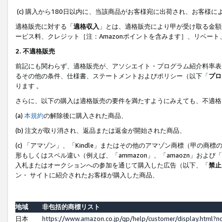
(c) 購入から180日以内に、当該商品がお客様宛に出荷され、お客
適格販売に対する「
適格収入
」とは、適格販売により甲が受け取る金額
ービス料、クレジット［注：Amazonポイントを含みます］、リベー
2. 不適格販売
前記にも関わらず、適格販売が、アソシエイト・プログラム紹介料率表
るその他の条件、仕様書、ステートメントおよびポリシー（以下「
プロ
ります 。
さらに、以下の購入は適格販売の要件を満たすようにみえても、不適格
(a)
本規約
の解除後に購入された商品、
(b) 注文が取り消され、返品または返金が開始された商品、
(c) 「アマゾン」、「Kindle」またはその他のアマゾン商標（甲
形もしくはスペル違い（例えば、「ammazon」、「amaozn」およ
入札またはオークションへの参加を通じて購入した広告（以下、「
禁止
ン・ サイトに紹介されたお客様が購入した商品、
地域
非包括的商標リスト
日本
https://www.amazon.co.jp/gp/help/customer/display.html