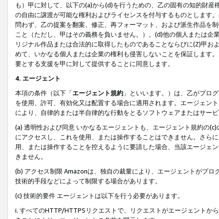
も）甲に対して、以下の(a)から(d)を行うための、乙の固有の知的
の自由に譲渡が可能な権利およびライセンスを付与するものとします。(
問わず、乙の提案を翻案、修正、再フォーマット、および派生作品を制
こと（ただし、甲はその義務を負いません。）。(d)他の個人または企
リジナル作品または合法的に取得したものであることならびに(Z)甲
めて、いかなる個人または企業の権利も侵害しないことを保証します。
要とする支援を甲に対して提供することに同意します。
4. エージェント
本項の条件（以下「
エージェント規約
」といいます。）は、乙がプログ
を使用、許可、有効化又は配置する場合に適用されます。エージェント
により、自律的または半自律的な行動をとるソフトウェアまたはサービ
(a) 透明性および同意 いかなるエージェントも、エージェント規約の
にアクセスし、これを使用、または操作することはできません。さらに、
用、または操作することを控えるように要請した場合、当該エージェン
きません。
(b) アクセス制限 Amazonは、独自の裁量により、エージェント
技術的手段などによって制限する場合があります。
(c) 技術的要件 エージェントは以下を行う必要があります。
i. すべてのHTTP/HTTPSリクエストで、リクエストがエージェ