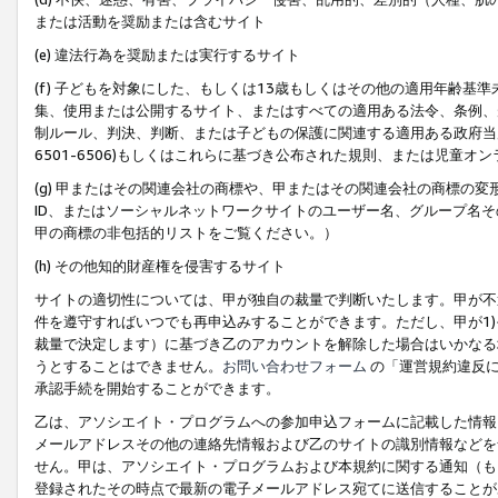
または活動を奨励または含むサイト
(e) 違法行為を奨励または実行するサイト
(f) 子どもを対象にした、もしくは13歳もしくはその他の適用年齢
集、使用または公開するサイト、またはすべての適用ある法令、条例、
制ルール、判決、判断、または子どもの保護に関連する適用ある政府当局の要
6501-6506)もしくはこれらに基づき公布された規則、または児童オ
(g) 甲またはその関連会社の商標や、甲またはその関連会社の商標の
ID、またはソーシャルネットワークサイトのユーザー名、グループ名
甲の商標の非包括的リストをご覧ください。）
(h) その他知的財産権を侵害するサイト
サイトの適切性については、甲が独自の裁量で判断いたします。甲が不
件を遵守すればいつでも再申込みすることができます。ただし、甲が1)
裁量で決定します）に基づき乙のアカウントを解除した場合はいかなる
うとすることはできません。
お問い合わせフォーム
の「運営規約違反に
承認手続を開始することができます。
乙は、アソシエイト・プログラムへの参加申込フォームに記載した情報
メールアドレスその他の連絡先情報および乙のサイトの識別情報などを
せん。甲は、アソシエイト・プログラムおよび本規約に関する通知（も
登録されたその時点で最新の電子メールアドレス宛てに送信することが