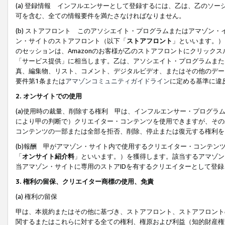
(a) 登録情報 インフルエンサーとして登録するには、乙は、乙のソ
可を含む、全ての情報要件を満たさなければなりません。
(b) ストアフロント このアソシエイト・プログラムまたはアマゾン
ン・サイトのストアフロント（以下「
ストアフロント
」といいます。）
のセッションは、Amazonのお客様が乙のストアフロントにクリック
「サービス提供」に相当します。乙は、アソシエイト・プログラムまた
真、編集物、リスト、コメント、デジタルビデオ、またはその他のデー
要件第1条または
アマゾンコミュニティガイドライン
に定める基準に違
2.
オンサイトでの使用
(a)使用時の裁量、削除する権利 甲は、インフルエンサー・プログラ
により甲の判断で）クリエイター・コンテンツを使用できますが、その
コンテンツの一部または全部を拒否、削除、停止または復元する権利を
(b)報酬 甲がアマゾン・サイト内で使用するクリエイター・コンテン
「
オンサイト紹介料
」といいます。）を獲得します。該当するアマゾン
当アマゾン・サイトに専用のストアIDを有するクリエイターとして登
3.
権利の留保、クリエイター商標の使用、免責
(a) 権利の留保
甲は、本規約またはその他に基づき、ストアフロント、ストアフロント
関するまたはこれらに対する全ての権利、権原および利益（知的財産権