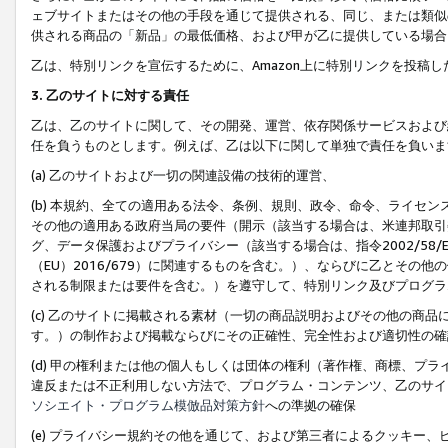
ェブサイトまたはその他の手段を通じて提供される、同じ、または類似
供される商品の「新品」の最低価格、および甲が乙に提供している場合
乙は、特別リンクを宣伝するために、Amazon上に特別リンクを投稿し
3. 乙のサイトに対する責任
乙は、乙のサイトに関して、その開発、運営、依存関係サービスおよび
任を負うものとします。例えば、乙は以下に関して単独で責任を負いま
(a) 乙のサイトおよび一切の関連設備の技術的運営、
(b) 本規約、全ての適用ある法令、条例、規則、政令、命令、ライセ
その他の適用ある政府当局の要件（開示（該当する場合は、米連邦取引
グ、データ保護およびプライバシー（該当する場合は、指令2002/58
（EU）2016/679）に関連するものを含む。）、ならびに乙とそ
される制限または要件を含む。）を遵守して、特別リンク及びプログラ
(c) 乙のサイトに掲載される素材（一切の商品説明およびその他の商
す。）の制作および掲載ならびにその正確性、完全性および適切性の確
(d) 甲の権利または他の個人もしくは団体の権利（著作権、商標、プ
違反または不正利用しない方法で、プログラム・コンテンツ、乙のサイ
ソシエイト・プログラム模倣品対策方針
への準拠の確保
(e) プライバシー規約その他を通じて、および第三者によるクッキー