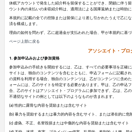
休眠アカウントで発生した紹介料を留保することができ、閉鎖に伴う留
ウント内の未払いの未収紹介料は、適用法による国庫返納または時効に
本規約に記載の全ての控除または留保により差し引かれたうえで乙にな
済を構成します。
理由の如何を問わず、乙に超過金が支払われた場合、甲が本規約に基づ
ページ上部に戻る
アソシエイト・プロ
1. 参加申込みおよび参加資格
参加申込みの手続きを開始するには、乙は、すべての必要事項を正確に
サイトは、独自のコンテンツを含むとともに、申込フォームに記載され
の資料を利用する場合、独自のコンテンツは、乙がコンテンツに含めた
ォームには、乙のサイトを特定する必要があります。甲は、乙の申込フ
合、乙のサイトはアソシエイト・プログラムに参加できず、乙は、乙の
不適切なサイトの例としては以下のようなものが含まれます。
(a) 性的に露骨な内容を奨励または含むサイト
(b) 暴力を奨励するまたは暴力的内容を含むサイト、または潜在的に
(c) 虚偽、不正、名誉毀損または中傷的な内容を奨励または含むサイト
(d) 不快、迷惑、有害、プライバシー侵害、乱用的、差別的（人種、