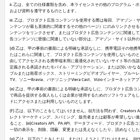
ii. 乙は、全ての仕様書類を含め、本ライセンスその他のプログラム
および資料を遵守するものとします。
iii. 乙は、プロダクト広告コンテンツを使用する際は毎回、アマゾ
ンテンツが最も直接的に関連するその他のページ）にのみリンクさせる
ンテンツをリンクさせず、またはプロダクト広告コンテンツに関連して
告コンテンツに密接に関連していない部分は、アマゾン・サイト以外の
(d) 乙は、甲の事前の書面による明確な承諾なしに、携帯電話その他
たはこれらに関連して、プロダクト広告コンテンツを使用しないものと
由してアクセスされる携帯端末用に最適化されていないサイト等の当該端
定義される承認されたモバイル・アプリケーション、または(3)いか
ブルまたは衛星ボックス、ストリーミングビデオプレイヤー、ブルーレイ
TV、ソニーBravia、パナソニックViera Cast、Vizioインター
(e) 乙は、甲の事前の書面による明確な承諾なしに、プロダクト広告
で商品を提供する個人もしくは企業が使用するためのソフトウェアもしくはその
ドにアクセスまたは利用しないものとします。
(f) 乙は、以下のことをしてはいけません。(i)方法を問わず、Creator
レクトマーケティング、スパミング、販売者または顧客が希望しない連
ること、(iii)Creators API、PA API、データフィード、プ
一切の表示を、削除、隠蔽、変更または見えなくしたり、読めなくした
(g) 乙は、以下のことをしたり、またはしようとしてはいけません。(