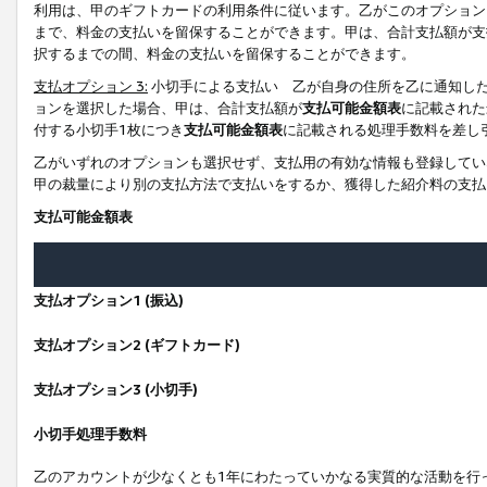
利用は、甲のギフトカードの利用条件に従います。乙がこのオプション
まで、料金の支払いを留保することができます。甲は、合計支払額が支
択するまでの間、料金の支払いを留保することができます。
支払オプション 3:
小切手による支払い 乙が自身の住所を乙に通知し
ョンを選択した場合、甲は、合計支払額が
支払可能金額表
に記載された
付する小切手1枚につき
支払可能金額表
に記載される処理手数料を差し
乙がいずれのオプションも選択せず、支払用の有効な情報も登録してい
甲の裁量により別の支払方法で支払いをするか、獲得した紹介料の支払
支払可能金額表
支払オプション1 (振込)
支払オプション2 (ギフトカード)
支払オプション3 (小切手)
小切手処理手数料
乙のアカウントが少なくとも1年にわたっていかなる実質的な活動を行