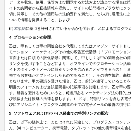
データを収集、使用、保管および開示する方法および該当する場合は第
イトの訪問者から直接情報を収集し、サイトの訪問者のブラウザにクッ
切に開示し、その他の適用法の法的要件を満たし、ならびに適用法によ
ついて情報を提供すること、および
(f)
本規約
に基づき許可されているか否かを問わず、乙によるプログラ
4. プロモーションの制限
乙は、甲もしくは甲の関連会社を代理してまたはアマゾン・サイトもし
モーション、マーケティングその他の広告宣伝活動（「プロモーション
書面または口頭での販促活動に関連して、甲もしくは甲の関連会社の商
リンクを使用することなどにより、オフラインでのプロモーション活動
イトのダイレクトメールに特別リンクを含めることができるものとしま
領するお客様がオプトインしたものであること）、その他本規約、商標
となります。甲の要請を受けた場合、乙は、前記を遵守していることを
明書のフォームおよび当該証明書の記載事項を指定します。乙が甲の要
す。疑義を避けるためにいうと、(i)適用あるマーケティング法の目的上(例
び類似または後継の法律を指します。)、乙は、特別リンクを含む各電子
びにアソシエイト・プログラム関連の全ての電子メールの最善の慣行に
5. ソフトウェアおよびデバイス経由での特別リンクの配布
乙は、以下の媒体上で、またはそれに関連して、プログラム・コンテン
ん。(a) コンピューター、携帯電話、タブレットその他の携帯端末を