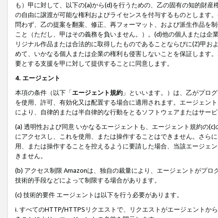
も）甲に対して、以下の(a)から(d)を行うための、乙の固有の知的
の自由に譲渡が可能な権利およびライセンスを付与するものとします。(
問わず、乙の提案を翻案、修正、再フォーマット、および派生作品を制
こと（ただし、甲はその義務を負いません。）。(d)他の個人または企
リジナル作品または合法的に取得したものであることならびに(Z)甲
めて、いかなる個人または企業の権利も侵害しないことを保証します。
要とする支援を甲に対して提供することに同意します。
4. エージェント
本項の条件（以下「
エージェント規約
」といいます。）は、乙がプログ
を使用、許可、有効化又は配置する場合に適用されます。エージェント
により、自律的または半自律的な行動をとるソフトウェアまたはサービ
(a) 透明性および同意 いかなるエージェントも、エージェント規約の
にアクセスし、これを使用、または操作することはできません。さらに、
用、または操作することを控えるように要請した場合、当該エージェン
きません。
(b) アクセス制限 Amazonは、独自の裁量により、エージェント
技術的手段などによって制限する場合があります。
(c) 技術的要件 エージェントは以下を行う必要があります。
i. すべてのHTTP/HTTPSリクエストで、リクエストがエージェ