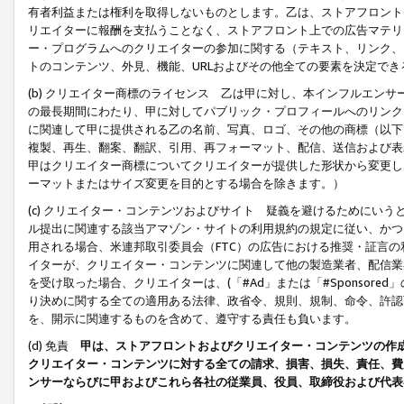
有者利益または権利を取得しないものとします。乙は、ストアフロントに
リエイターに報酬を支払うことなく、ストアフロント上での広告マテリア
ー・プログラムへのクリエイターの参加に関する（テキスト、リンク、
トのコンテンツ、外見、機能、URLおよびその他全ての要素を決定で
(b) クリエイター商標のライセンス 乙は甲に対し、本インフルエン
の最長期間にわたり、甲に対してパブリック・プロフィールへのリンク
に関連して甲に提供される乙の名前、写真、ロゴ、その他の商標（以下
複製、再生、翻案、翻訳、引用、再フォーマット、配信、送信および表
甲はクリエイター商標についてクリエイターが提供した形状から変更し
ーマットまたはサイズ変更を目的とする場合を除きます。）
(c) クリエイター・コンテンツおよびサイト 疑義を避けるためにい
ル提出に関連する該当アマゾン・サイトの利用規約の規定に従い、かつ、
用される場合、米連邦取引委員会（FTC）の広告における推奨・証言
イターが、クリエイター・コンテンツに関連して他の製造業者、配信業
を受け取った場合、クリエイターは、(「#Ad」または「#Sponsor
り決めに関する全ての適用ある法律、政省令、規則、規制、命令、許認
を、開示に関連するものを含めて、遵守する責任も負います。
(d) 免責
甲は、ストアフロントおよびクリエイター・コンテンツの作
クリエイター・コンテンツに対する全ての請求、損害、損失、責任、費
ンサーならびに甲およびこれら各社の従業員、役員、取締役および代表