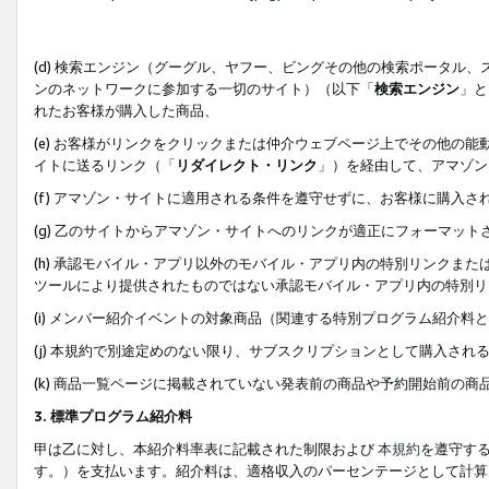
(d) 検索エンジン（グーグル、ヤフー、ビングその他の検索ポータル
ンのネットワークに参加する一切のサイト）（以下「
検索エンジン
」と
れたお客様が購入した商品、
(e) お客様がリンクをクリックまたは仲介ウェブページ上でその他の
イトに送るリンク（「
リダイレクト・リンク
」）を経由して、アマゾン
(f) アマゾン・サイトに適用される条件を遵守せずに、お客様に購入さ
(g) 乙のサイトからアマゾン・サイトへのリンクが適正にフォーマッ
(h) 承認モバイル・アプリ以外のモバイル・アプリ内の特別リンクまたはC
ツールにより提供されたものではない承認モバイル・アプリ内の特別リ
(i) メンバー紹介イベントの対象商品（関連する特別プログラム紹介料と
(j) 本規約で別途定めのない限り、サブスクリプションとして購入され
(k) 商品一覧ページに掲載されていない発表前の商品や予約開始前の商
3. 標準プログラム紹介料
甲は乙に対し、本紹介料率表に記載された制限および
本規約
を遵守す
す。）を支払います。紹介料は、適格収入のパーセンテージとして計算