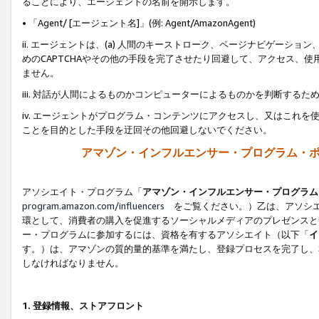
ることにより、エージェントの名前を開示します。
• 「Agent/ [エージェント名]」(例: Agent/AmazonAgent)
ii. エージェントは、(a) 人間のキーストローク、ページナビゲーシ
めのCAPTCHAやその他の手段を完了させたり回避して、アクセス、
ません。
iii. 対話が人間によるものかコンピューターによるものかを判断する
iv. エージェントがプログラム・コンテンツにアクセスし、又はこれ
ことを目的とした手段を迂回その他回避しないでください。
アマゾン・インフルエンサー・プログラム・
アソシエイト・プログラム「
アマゾン・インフルエンサー・プログラム
program.amazon.com/influencers
をご覧ください。）乙は、アソシエ
環として、消費者の購入を促進するソーシャルメディアのプレゼンスと
ー・プログラムに参加するには、資格を有するアソシエイト（以下「
イ
す。）は、アマゾンの質的量的基準を満たし、登録プロセスを完了し、
しなければなりません。
1.
登録情報、ストアフロント