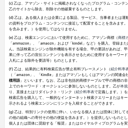
(c) 乙は、アマゾン・サイトに掲載されなくなったプログラム・コン
乙のサイトから除去、削除その他破棄するものとします。
(d) 乙は、ある個人または企業による製品、サービス、当事者または
の資料をプログラム・コンテンツに接近して配置することを含みます。
を含みます。）を使用してはなりません。
(e) 乙は、検索エンジンにおいて使用するために、アマゾン商標（
商標
「ammazon」、「amaozn」および「kindel」など）を購入
ん。当該検索エンジンが除外機能を有する場合、甲の要請があれば、甲
果に伴って乙の宣伝コンテンツを表示させるために使用するキーワード
入札による除外を要請等）ものとします。
(f) 乙は、結果的に有料検索広告が禁止有料プレースメント（
紹介料率
（「amazon」、「Kindle」またはアマゾンもしくはアマゾンの
標用語
」といいます。なお、乙は非包括的商標テーブルで甲の商標の非
上でのキーワード・オークションに参加しないものとします。乙が
本規
り、直接またはリダイレクト・リンク（
紹介料率表
で定義します。）を
検索広告を購入して、一般的なインターネット検索クエリーまたはキー
示されるよう検索エンジンにリンクを入稿することができます。
(g) 乙は、特別リンクの使用に伴い、いかなる個人または団体に対し
の他の組織への寄付その他の便益を含みます。）を提供しないものとし
個人または団体に奨励する「報奨」またはロイヤルティプログラムを実