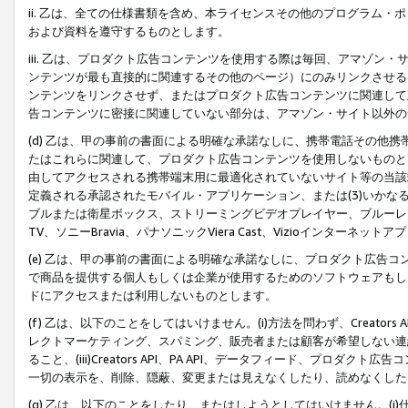
ii. 乙は、全ての仕様書類を含め、本ライセンスその他のプログラム
および資料を遵守するものとします。
iii. 乙は、プロダクト広告コンテンツを使用する際は毎回、アマゾ
ンテンツが最も直接的に関連するその他のページ）にのみリンクさせる
ンテンツをリンクさせず、またはプロダクト広告コンテンツに関連して
告コンテンツに密接に関連していない部分は、アマゾン・サイト以外の
(d) 乙は、甲の事前の書面による明確な承諾なしに、携帯電話その他
たはこれらに関連して、プロダクト広告コンテンツを使用しないものと
由してアクセスされる携帯端末用に最適化されていないサイト等の当該端
定義される承認されたモバイル・アプリケーション、または(3)いか
ブルまたは衛星ボックス、ストリーミングビデオプレイヤー、ブルーレイ
TV、ソニーBravia、パナソニックViera Cast、Vizioインター
(e) 乙は、甲の事前の書面による明確な承諾なしに、プロダクト広告
で商品を提供する個人もしくは企業が使用するためのソフトウェアもしくはその
ドにアクセスまたは利用しないものとします。
(f) 乙は、以下のことをしてはいけません。(i)方法を問わず、Creator
レクトマーケティング、スパミング、販売者または顧客が希望しない連
ること、(iii)Creators API、PA API、データフィード、プ
一切の表示を、削除、隠蔽、変更または見えなくしたり、読めなくした
(g) 乙は、以下のことをしたり、またはしようとしてはいけません。(