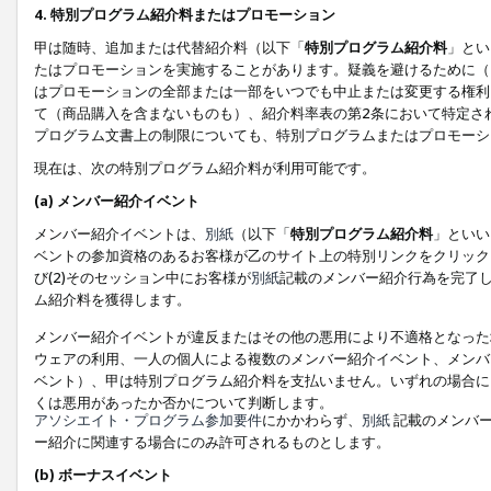
4. 特別プログラム紹介料またはプロモーション
甲は随時、追加または代替紹介料（以下「
特別プログラム紹介料
」とい
たはプロモーションを実施することがあります。疑義を避けるために（
はプロモーションの全部または一部をいつでも中止または変更する権利
て（商品購入を含まないものも）、紹介料率表の第2条において特定さ
プログラム文書上の制限についても、特別プログラムまたはプロモーシ
現在は、次の特別プログラム紹介料が利用可能です。
(a) メンバー紹介イベント
メンバー紹介イベントは、
別紙
（以下「
特別プログラム紹介料
」といい
ベントの参加資格のあるお客様が乙のサイト上の特別リンクをクリック
び(2)そのセッション中にお客様が
別紙
記載のメンバー紹介行為を完了
ム紹介料を獲得します。
メンバー紹介イベントが違反またはその他の悪用により不適格となった
ウェアの利用、一人の個人による複数のメンバー紹介イベント、メンバ
ベント）、甲は特別プログラム紹介料を支払いません。いずれの場合に
くは悪用があったか否かについて判断します。
アソシエイト・プログラム参加要件
にかかわらず、
別紙
記載のメンバー
ー紹介に関連する場合にのみ許可されるものとします。
(b) ボーナスイベント