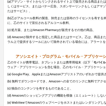
(a)アマゾン・サイトからリンクされるサイト上で販売される商品またはサ
しくはサービス、またはバナー広告、スポンサーリンクもしくはアマゾ
たはサービス）、
(b)乙がアルコール飲料の製造、卸売または頒布のライセンスを有す
に、乙のサイトで宣伝されるアルコール飲料、
(c) 処方薬、またはAmazon Pharmacyが販売するその他の商品、
(d) Amazonが除外すると指定した商品またはサービス。乙は、商品また
ラル上で提供するツールにおいて除外されている場合には、アラートを
アソシエイト・プログラム・モバイル・アプリケー
乙のサイトが携帯電話、タブレットまたは携帯用端末（以下「
モバイル
ウェア・アプリケーションを含む場合、乙のモバイル・アプリケーショ
(a) Google Play、AppleまたはAmazonアプリストアのいずれかで
(b) 無料でダウンロードでき、Amazonへの全てのリンクに無料でアク
(c) 独自のコンテンツを有するものであること、
(d) Amazonのショッピングアプリの機能を模倣（エミュレート）しな
(e) WebViewでAmazonのウェブページをホストまたはレンダリング