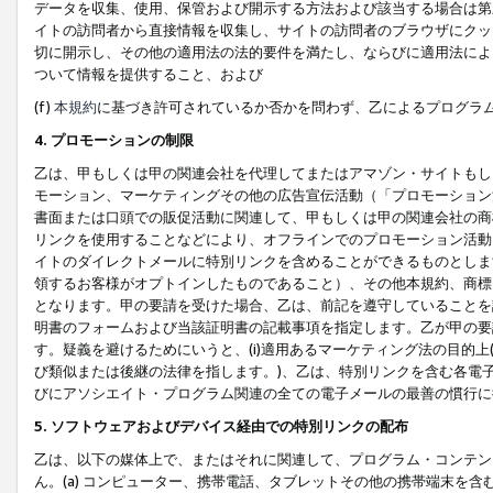
データを収集、使用、保管および開示する方法および該当する場合は第
イトの訪問者から直接情報を収集し、サイトの訪問者のブラウザにクッ
切に開示し、その他の適用法の法的要件を満たし、ならびに適用法によ
ついて情報を提供すること、および
(f)
本規約
に基づき許可されているか否かを問わず、乙によるプログラ
4. プロモーションの制限
乙は、甲もしくは甲の関連会社を代理してまたはアマゾン・サイトもし
モーション、マーケティングその他の広告宣伝活動（「プロモーション
書面または口頭での販促活動に関連して、甲もしくは甲の関連会社の商
リンクを使用することなどにより、オフラインでのプロモーション活動
イトのダイレクトメールに特別リンクを含めることができるものとしま
領するお客様がオプトインしたものであること）、その他本規約、商標
となります。甲の要請を受けた場合、乙は、前記を遵守していることを
明書のフォームおよび当該証明書の記載事項を指定します。乙が甲の要
す。疑義を避けるためにいうと、(i)適用あるマーケティング法の目的上(例
び類似または後継の法律を指します。)、乙は、特別リンクを含む各電子
びにアソシエイト・プログラム関連の全ての電子メールの最善の慣行に
5. ソフトウェアおよびデバイス経由での特別リンクの配布
乙は、以下の媒体上で、またはそれに関連して、プログラム・コンテン
ん。(a) コンピューター、携帯電話、タブレットその他の携帯端末を