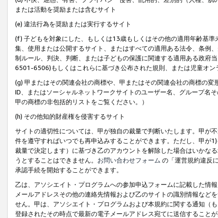
または活動を奨励または含むサイト
(e) 違法行為を奨励または実行するサイト
(f) 子どもを対象にした、もしくは13歳もしくはその他の適用年齢
集、使用または公開するサイト、またはすべての適用ある法令、条例、
制ルール、判決、判断、または子どもの保護に関連する適用ある政府当局の要
6501-6506)もしくはこれらに基づき公布された規則、または児童オ
(g) 甲またはその関連会社の商標や、甲またはその関連会社の商標の
ID、またはソーシャルネットワークサイトのユーザー名、グループ名
甲の商標の非包括的リストをご覧ください。）
(h) その他知的財産権を侵害するサイト
サイトの適切性については、甲が独自の裁量で判断いたします。甲が不
件を遵守すればいつでも再申込みすることができます。ただし、甲が1)
裁量で決定します）に基づき乙のアカウントを解除した場合はいかなる
うとすることはできません。
お問い合わせフォーム
の「運営規約違反に
承認手続を開始することができます。
乙は、アソシエイト・プログラムへの参加申込フォームに記載した情報
メールアドレスその他の連絡先情報および乙のサイトの識別情報などを
せん。甲は、アソシエイト・プログラムおよび本規約に関する通知（も
登録されたその時点で最新の電子メールアドレス宛てに送信することが