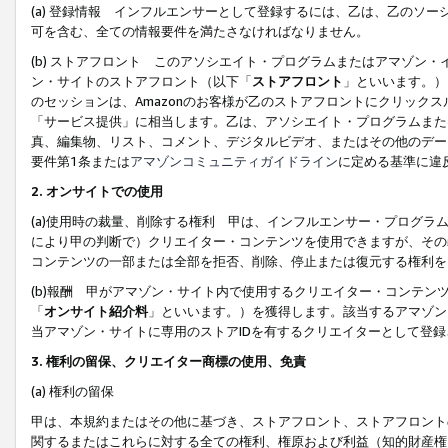
(a) 登録情報 インフルエンサーとして登録するには、乙は、乙のソ
可を含む、全ての情報要件を満たさなければなりません。
(b) ストアフロント このアソシエイト・プログラムまたはアマゾン
ン・サイトのストアフロント（以下「
ストアフロント
」といいます。）
のセッションは、Amazonのお客様が乙のストアフロントにクリック
「サービス提供」に相当します。乙は、アソシエイト・プログラムまた
真、編集物、リスト、コメント、デジタルビデオ、またはその他のデー
要件第1条または
アマゾンコミュニティガイドライン
に定める基準に違
2.
オンサイトでの使用
(a)使用時の裁量、削除する権利 甲は、インフルエンサー・プログラ
により甲の判断で）クリエイター・コンテンツを使用できますが、その
コンテンツの一部または全部を拒否、削除、停止または復元する権利を
(b)報酬 甲がアマゾン・サイト内で使用するクリエイター・コンテン
「
オンサイト紹介料
」といいます。）を獲得します。該当するアマゾン
当アマゾン・サイトに専用のストアIDを有するクリエイターとして登
3.
権利の留保、クリエイター商標の使用、免責
(a) 権利の留保
甲は、本規約またはその他に基づき、ストアフロント、ストアフロント
関するまたはこれらに対する全ての権利、権原および利益（知的財産権