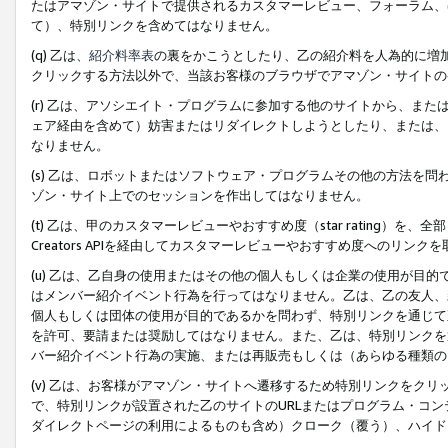
たはアマゾン・サイトで提供されるカスタマーレビュー、フォーラム、
て）、特別リンクを含めてはなりません。
(q) 乙は、
紹介料率表
の裏をかこうとしたり、乙の紹介料を人為的に増
クリックする方法以外で、当該お客様のブラウザでアマゾン・サイトの
(r) 乙は、アソシエイト・プログラムに参加する他のサイトから、ま
ェア経由を含めて）妨害またはリダイレクトしようとしたり、または、
なりません。
(s) 乙は、ロボットまたはソフトウェア・プログラムその他の方法を
ゾン・サイト上でのセッションを作出してはなりません。
(t) 乙は、甲のカスタマーレビューやおすすめ度（star rating
Creators APIを経由してカスタマーレビューやおすすめ度へのリンク
(u) 乙は、乙自身の使用またはその他の個人もしくは企業の使用が目
はメンバー紹介イベント行為を行ってはなりません。乙は、乙の友人、
個人もしくは団体の使用が目的であるかを問わず、特別リンクを通じて
を許可、要請または奨励してはなりません。また、乙は、特別リンクを
バー紹介イベント行為の実施、または再販売もしくは（あらゆる種類の
(v) 乙は、お客様がアマゾン・サイトへ遷移するため特別リンクをク
で、特別リンクが設置された乙のサイトのURLまたはプログラム・コ
ダイレクトページの利用によるものも含め）クローク（覆う）、ハイド