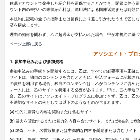
休眠アカウントで発生した紹介料を留保することができ、閉鎖に伴う留
ウント内の未払いの未収紹介料は、適用法による国庫返納または時効に
本規約に記載の全ての控除または留保により差し引かれたうえで乙にな
済を構成します。
理由の如何を問わず、乙に超過金が支払われた場合、甲が本規約に基づ
ページ上部に戻る
アソシエイト・プロ
1. 参加申込みおよび参加資格
参加申込みの手続きを開始するには、乙は、すべての必要事項を正確に
サイトは、独自のコンテンツを含むとともに、申込フォームに記載され
の資料を利用する場合、独自のコンテンツは、乙がコンテンツに含めた
ォームには、乙のサイトを特定する必要があります。甲は、乙の申込フ
合、乙のサイトはアソシエイト・プログラムに参加できず、乙は、乙の
不適切なサイトの例としては以下のようなものが含まれます。
(a) 性的に露骨な内容を奨励または含むサイト
(b) 暴力を奨励するまたは暴力的内容を含むサイト、または潜在的に
(c) 虚偽、不正、名誉毀損または中傷的な内容を奨励または含むサイト
(d) 不快、迷惑、有害、プライバシー侵害、乱用的、差別的（人種、