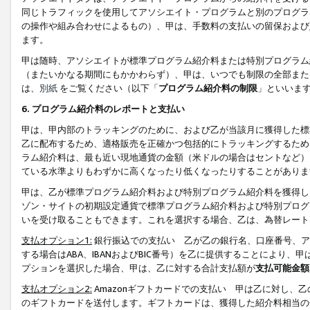
同じトラフィックを使用してアソシエイト・プログラムと別のプログラ
の操作や組み合わせによるもの）、甲は、手数料の支払いの留保および
ます。
甲は随時、アソシエイトが標準プログラム紹介料または特別プログラム
（またいかなる期間にもかかわらず）、甲は、いつでも制限の全部また
は、
別紙
をご覧ください（以下「
プログラム紹介料の制限
」といいま
6. プログラム紹介料のレポートと支払い
甲は、甲内部のトラッキングのために、および乙が当該月に獲得した標
乙に配布するため、適格販売を正確かつ包括的にトラッキングするため
ラム紹介料は、最も近い現地通貨の金額（米ドルの場合はセントなど）
ている水準よりもわずかに高くなったり低くなったりすることがありま
甲は、乙が標準プログラム紹介料および特別プログラム紹介料を獲得し
ゾン・サイトの初期設定通貨で標準プログラム紹介料および特別プログ
いを受け取ることもできます。これを選択する場合、乙は、為替レート
支払オプション1:
銀行振込での支払い 乙が乙の銀行名、口座番号、ア
する場合はABA、IBANおよびBIC番号）を乙に提供することにより
プションを選択した場合、甲は、乙に対する合計支払額が
支払可能金額
支払オプション2:
Amazonギフトカードでの支払い 甲は乙に対し、
のギフトカードを送付します。ギフトカードは、獲得した紹介料相当の