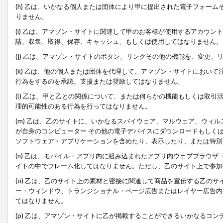
(h) 乙は、いかなる個人または団体により甲に提出された電子フォー
りません。
(i) 乙は、アマゾン・サイトに関連して甲のお客様が使用するアカウ
請、収集、取得、保存、キャッシュ、もしくは使用してはなりません。
(j) 乙は、アマゾン・サイトのボタン、リンクその他の機能を、変更
(k) 乙は、他の個人または団体を代理して、アマゾン・サイトにおい
行為をするのを承認、支援または奨励してはなりません。
(l) 乙は、甲と乙との関係について、または何らかの機能もしくは取
理的可能性のある行為を行ってはなりません。
(m) 乙は、乙のサイトに、いかなるスパイウェア、マルウェア、ウィ
が自身のコンピューター その他の電子デバイスにダウンロードもしく
ソフトウェア・アプリケーションを含めたり、表示したり、または特別
(n) 乙は、モバイル・アプリ内に組み込まれたアプリ内ウェブブラウザ
イトの中でフレーム化してはなりません。ただし、乙のサイト上で参加
(o) 乙は、乙のサイト上の素材と密接に関連して商品を宣伝する乙の
ー・ウィンドウ、トランジショナル・ページ広告またはレイヤー広告内
てはなりません。
(p) 乙は、アマゾン・サイトに乙が掲載することができるいかなるコ