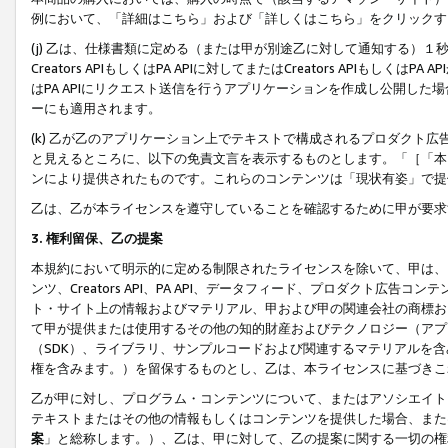
例において、「詳細はこちら」および「詳しくはこちら」をクリックす
(j) 乙は、仕様書類に定める（または甲が別途乙に対して通知する）
Creators APIもしくはPA APIに対してまたはCreators APIもしく
はPA APIにリクエスト送信を行うアプリケーションを作成し公開し
ーにも適用されます。
(k) 乙が乙のアプリケーション上でテキストで構成されるプロダクト
と見えるところに、以下の免責文言を表示するものとします。「［「本
ンにより提供されたものです。これらのコンテンツは「現状有姿」で提
乙は、乙が本ライセンスを遵守していることを確認するために甲が要求
3. 権利留保、乙の提案
本規約において明示的に定める制限されたライセンスを除いて、甲は、
ンツ、Creators API、PA API、データフィード、プロダクト
ト・サイト上の情報およびマテリアル、甲および甲の関連会社の商標お
て甲が提供または使用するその他の知的財産およびテクノロジー（アプ
（SDK）、ライブラリ、サンプルコードおよび関連するマテリアルを
権を含みます。）を留保するものとし、乙は、本ライセンスに基づきこ
乙が甲に対し、プログラム・コンテンツについて、またはアソシエイト
テキストまたはその他の情報もしくはコンテンツを提供した場合、また
案
」と総称します。）、乙は、甲に対して、乙の提案に関する一切の権