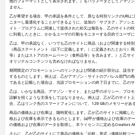
他のフォーマットとして表示されます。）をパラメータとしてアマゾン
ません。
乙が希望する場合、甲の承認を条件として、異なる特別リンクのURL
ニターし最適化することができるように、追加の「サブタグ」アソシエ
イト・プログラムに関連して提供されたID又は報告を、乙のサイトの
に到着したときに、かかるユーザの行動をモニターする目的でユーザに
乙は、甲の承認なく、いつでも乙のサイトに商品（および関連する特別
（商品ステートメント（以下に定義します。）に定義されたとおり）商
等）またはストアのホームページ（食料品等）を含みます。）と乙サイ
オリジナルコンテンツも含めなければなりません。
期間限定のプロモーションへのリンクおよび関連の紹介部分は、該当す
するものとします。例えば、乙がアマゾン・サイトのアパレル部門の商
であると記載した場合は、当該プロモーションの終了日までに、乙のサ
乙は、いかなる商品、アマゾン・サイト、または甲のポリシー、プロモ
誤解を招くような主張をしてはなりません。例えば、乙が乙のサイト上に
合、乙はリンク先のスマートフォンについて、128 GBのメモリーが
商品の価格および在庫は、随時変化します。乙が乙のサイトに掲載した
格および在庫を表示できるものとします。(a)甲が価格および在庫のデータを
の価格および在庫のデータを取得し、
本ライセンス
に定めるCreator
さらに、乙が乙のサイトにて商品の価格を「比較」形式（価格比較ツー