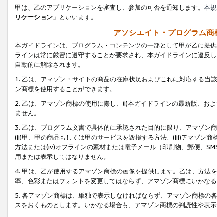
甲は、乙のアプリケーションを審査し、参加の可否を通知します。
本規
リケーション
」といいます。
アソシエイト・プログラム商
本ガイドラインは、プログラム・コンテンツの一部として甲が乙に提供
ラインは常に厳密に遵守することが要求され、本ガイドラインに違反し
自動的に解除されます。
1. 乙は、アマゾン・サイトの商品の在庫状況およびこれに対応する
ン商標を使用することができます。
2. 乙は、アマゾン商標の使用に際し、(i)本ガイドラインの最新版、およ
ません。
3. 乙は、プログラム文書で具体的に承認された目的に限り、アマゾン
(ii)甲、甲の商品もしくは甲のサービスを毀損する方法、(iii)アマ
方法または(iv)オフラインの素材または電子メール（印刷物、郵便、S
用または表示してはなりません。
4. 甲は、乙が使用するアマゾン商標の画像を提供します。乙は、方
率、色彩またはフォントを変更してはならず、アマゾン商標にいかなる
5. 各アマゾン商標は、単独で表示しなければならず、アマゾン商標
スをおくものとします。いかなる場合も、アマゾン商標の判読性や表示