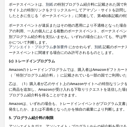
ボーナスイベントは、
別紙
の特別プログラム紹介料に記載された国で利
サイト上の特別リンクをクリックスルーしてアマゾン・サイトを訪問した
したときに生じる「ボーナスイベント」に関連して、第4(b)条記載の
ボーナスイベントが違反またはその他の悪用により不適格となった場合
アの利用、一人の個人による複数のボーナスイベント、ボーナスイベン
別プログラム紹介料を支払いません。いずれの場合においても、甲は甲
かについて判断します。
アソシエイト・プログラム参加要件
にかかわらず、
別紙
記載のボーナ
ーナスイベントに関連する場合にのみ許可されるものとします。
(c) トレードインプログラム
Amazonのトレードインプログラムでは、購入者はAmazonギフト
（「特別プログラム紹介料」）に記載されている一部の国でご利用いた
乙は、（1）購入者が乙のサイト上のAmazonサイトへの特別なリン
に商品を追加し、Amazonが受け入れる下取りリクエストを送信した場
プログラム紹介料を得ることができます。
Amazonは、いずれの場合も、トレードインイベントがプログラム文書
発生したか、または不適格となったかを独自の裁量により判断します。
5. プログラム紹介料の制限
アソシエイトタグは、アソシエイト・プログラムからの紹介料を受ける