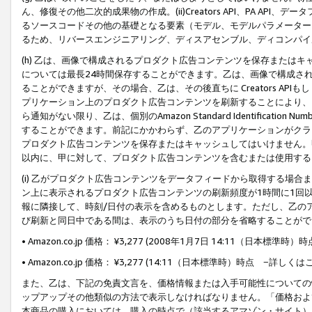
ん、修復その他二次的成果物の作成。(ii)Creators API、PA 
るソースコードその他の基礎となる要素（モデル、モデルパラメーター
るため、リバースエンジニアリング、ディスアセンブル、ディコンパイ
(h) 乙は、画像で構成されるプロダクト広告コンテンツを保存または
については最長24時間保存することができます。乙は、画像で構成さ
ることができますが、その場合、乙は、その後直ちに Creators AP
プリケーション上のプロダクト広告コンテンツを刷新することにより、
ら通知がない限り、乙は、個別のAmazon Standard Identification Nu
することができます。前記にかかわらず、乙のアプリケーションがクラ
プロダクト広告コンテンツを保存またはキャッシュしてはいけません。
以内に、甲に対して、プロダクト広告コンテンツを含むまたは使用する
(i) 乙がプロダクト広告コンテンツをデータフィードから取得する場合または
ン上に表示されるプロダクト広告コンテンツの刷新頻度が1時間に1回
報に隣接して、時刻/日付の表示を含めるものとします。ただし、乙の
び刷新と同日中である間は、表示のうち日付の部分を省略することがで
• Amazon.co.jp 価格： ¥3,277 (2008年1月7日 14:11（日本標準
• Amazon.co.jp 価格： ¥3,277 (14:11（日本標準時）時点 −詳しくは
また、乙は、下記の免責文言を、価格情報または入手可能性についての
ップアップその他類似の方法で表示しなければなりません。「価格およ
本商品の購入においては、購入の時点で（該当するアマゾン・サイト）