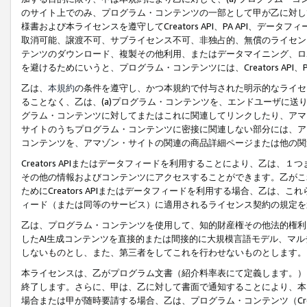
のサイト上でのみ、プログラム・コンテンツの一部として甲が乙に対し
様書および本ライセンスを遵守してCreators API、PA API、
取消可能、譲渡不可、サブライセンス不可、非独占的、無償のライセン
テンツのダウンロード、複製その他利用、またはデータマイニング、ロ
を避けるためにいうと、プログラム・コンテンツには、Creators AP
乙は、
本規約
の条件を遵守し、かつ本規約で付与された明示的なライセ
ることなく、乙は、(a)プログラム・コンテンツを、エンドユーザに
グラム・コンテンツに対してまたはこれに関連してリンクしたり、アマ
サイトのうちプログラム・コンテンツに密接に関連しない部分には、ア
コンテンツを、アマゾン・サイトの関連の商品詳細ページまたは他の関
Creators APIまたはデータフィードを利用することにより、乙は、
その他の情報およびコンテンツにアクセスすることができます。乙がこ
ためにCreators APIまたはデータフィードを利用する場合、乙は、こ
ィード（または同等のサービス）に適用されるライセンス契約の規定を
乙は、プログラム・コンテンツを使用して、知的財産権その他法的権利
したAI生成コンテンツを直接的または間接的に大規模言語モデル、マ
しないものとし、また、第三者をしてこれを行わせないものとします。
本ライセンスは、乙がプログラム文書（紹介料率表にて定義します。）
終了します。さらに、甲は、乙に対して書面で通知することにより、本
場合または甲が随時要請する場合、乙は、プログラム・コンテンツ（Cre