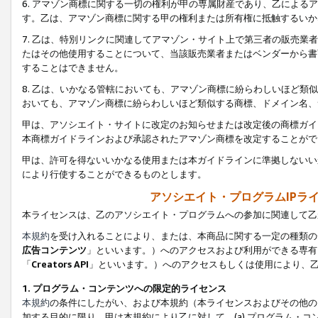
6. アマゾン商標に関する一切の権利が甲の専属財産であり、乙によ
す。乙は、アマゾン商標に関する甲の権利または所有権に抵触するいか
7. 乙は、特別リンクに関連してアマゾン・サイト上で第三者の販売
たはその他使用することについて、当該販売業者またはベンダーから書
することはできません。
8. 乙は、いかなる管轄においても、アマゾン商標に紛らわしいほど
おいても、アマゾン商標に紛らわしいほど類似する商標、ドメイン名、
甲は、アソシエイト・サイトに改定のお知らせまたは改定後の商標ガイ
本商標ガイドラインおよび承認されたアマゾン商標を改定することがで
甲は、許可を得ないいかなる使用または本ガイドラインに準拠しないい
により行使することができるものとします。
アソシエイト・プログラムIPラ
本ライセンスは、乙のアソシエイト・プログラムへの参加に関連して乙
本規約
を受け入れることにより、または、本商品に関する一定の種類の
広告コンテンツ
」といいます。）へのアクセスおよび利用ができる専有
「
Creators API
」といいます。）へのアクセスもしくは使用により、
1. プログラム・コンテンツへの限定的ライセンス
本規約
の条件にしたがい、および本規約（本ライセンスおよびその他の
加する目的に限り、甲は本規約により乙に対して、(a) プログラム・コ