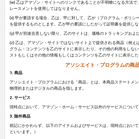
(w) 乙はアマゾン・サイトへのリンクであることが不明瞭になる方法
レースメントを使用してはなりません。
(x) 甲が要請する場合、乙は、甲に対して、乙が（プログラム・ポリ
を提供するものとします。乙が甲の要請にしたがって証明書を提供しな
(y) 甲が別途合意しない限り、乙のサイトは、価格のトラッキングお
(z) 乙は、アマゾン・サイトではないサイト上で提供される商品（例
グラム・コンテンツを乙のサイトに表示したり、その他の利用をしない
ストもしくはその他の情報もしくはコンテンツを乙のサイトに表示した
アソシエイト・プログラムの商
1. 商品
アソシエイト・プログラムにおける「商品」とは、本商品ステートメン
物理的またはデジタルの商品を指します。
2. サービス
現時点において、アマゾン・ホーム・サービス以外のサービスについて
3. 除外商品
前記にかかわらず、以下のアイテムおよびサービスは、現時点において
といいます。）