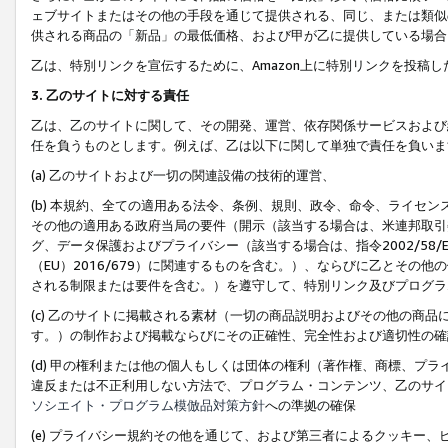
ェブサイトまたはその他の手段を通じて提供される、同じ、または類似
供される商品の「新品」の最低価格、および甲が乙に提供している場合
乙は、特別リンクを宣伝するために、Amazon上に特別リンクを投稿し
3. 乙のサイトに対する責任
乙は、乙のサイトに関して、その開発、運営、依存関係サービスおよび
任を負うものとします。例えば、乙は以下に関して単独で責任を負いま
(a) 乙のサイトおよび一切の関連設備の技術的運営、
(b) 本規約、全ての適用ある法令、条例、規則、政令、命令、ライセ
その他の適用ある政府当局の要件（開示（該当する場合は、米連邦取引
グ、データ保護およびプライバシー（該当する場合は、指令2002/58
（EU）2016/679）に関連するものを含む。）、ならびに乙とそ
される制限または要件を含む。）を遵守して、特別リンク及びプログラ
(c) 乙のサイトに掲載される素材（一切の商品説明およびその他の商
す。）の制作および掲載ならびにその正確性、完全性および適切性の確
(d) 甲の権利または他の個人もしくは団体の権利（著作権、商標、プ
違反または不正利用しない方法で、プログラム・コンテンツ、乙のサイ
ソシエイト・プログラム模倣品対策方針
への準拠の確保
(e) プライバシー規約その他を通じて、および第三者によるクッキー