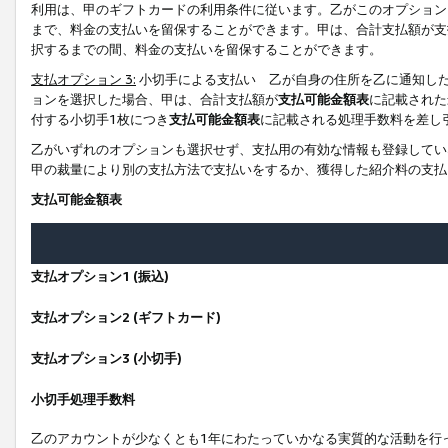
利用は、甲のギフトカードの利用条件に従います。乙がこのオプション
まで、料金の支払いを留保することができます。甲は、合計支払額が支
択するまでの間、料金の支払いを留保することができます。
支払オプション 3:
小切手による支払い 乙が自身の住所を乙に通知し
ョンを選択した場合、甲は、合計支払額が
支払可能金額表
に記載された
付する小切手1枚につき
支払可能金額表
に記載される処理手数料を差し
乙がいずれのオプションも選択せず、支払用の有効な情報も登録してい
甲の裁量により別の支払方法で支払いをするか、獲得した紹介料の支払
支払可能金額表
支払オプション1 (振込)
支払オプション2 (ギフトカード)
支払オプション3 (小切手)
小切手処理手数料
乙のアカウントが少なくとも1年にわたっていかなる実質的な活動を行