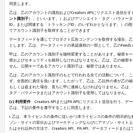
同意します。
乙は、乙のアカウントの識別およびCreators APIにリクエスト送
ント識別子
）」といいます。）およびアソシエイト・タグ・パラメータ（
ID」または関連する「トラッキングID」のいずれかとなります。）の両方
てアカウント識別子を取得することができます
データフィードを通じてプロダクト広告コンテンツを取得する場合、乙は、Cre
とします。乙は、データフィードの承認過程の一部として、乙のFeeds
甲は、乙のアカウント識別子を随時変更することがあります。秘密キー
密およびセキュリティを維持しなければなりません。乙は、乙の秘密キ
せん。公開キーであるアカウント識別子は、秘密ではありません。
乙は、乙のアカウント識別子のもとで行われる全ての活動について、こ
ず、全面的に責任を負います。したがって、乙は、乙以外の者が乙の秘
もしくは盗まれた場合、直ちに甲に連絡しなければなりません。乙は、
タグ・パラメータまたはアカウント識別子を使用してはなりません。
(c) 利用要件
Creators APIまたはPA APIにリクエスト送信を
乙は、下記の要件を遵守することに同意します。
i. 乙は、本ライセンスの条件に従いかつ本ライセンスの条件の明示的
ゾン・サイトの宣伝およびマーケティングならびにアマゾン・サイト上
たはそれ以外の方法で、Creators API、PA API、データフィー