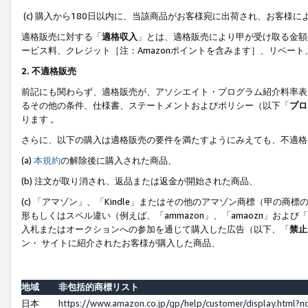
(c) 購入から180日以内に、当該商品がお客様宛に出荷され、お客
適格販売に対する「
適格収入
」とは、適格販売により甲が受け取る金額
ービス料、クレジット［注：Amazonポイントを含みます］、リベー
2. 不適格販売
前記にも関わらず、適格販売が、アソシエイト・プログラム紹介料率表
るその他の条件、仕様書、ステートメントおよびポリシー（以下「
プロ
ります 。
さらに、以下の購入は適格販売の要件を満たすようにみえても、不適格
(a)
本規約
の解除後に購入された商品、
(b) 注文が取り消され、返品または返金が開始された商品、
(c) 「アマゾン」、「Kindle」またはその他のアマゾン商標（甲
形もしくはスペル違い（例えば、「ammazon」、「amaozn」およ
入札またはオークションへの参加を通じて購入した広告（以下、「
禁止
ン・ サイトに紹介されたお客様が購入した商品、
地域
非包括的商標リスト
日本
https://www.amazon.co.jp/gp/help/customer/display.html