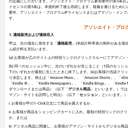
の定義にしたがいます。アソシエイト・プログラム参加要件の第3条お
イセンスの第3条は、本規約終了後も存続します。疑義を避けるためにい
要件、アソシエイト・プログラムIPライセンスまたはアマゾン・イン
す。
アソシエイト・プログ
1. 適格販売および適格収入
甲は、次の場合に発生する「
適格販売
」(本紹介料率表の例外がある場
ム紹介料を支払います。
(a) お客様が乙のサイト上の特別リンクのクリックスルーにてアマゾン
(b) 同一のセッション中に、次のいずれかが生じること（1回のセッ
下のいずれかが最初に生じたときに終了します。(x)お客様の当該クリッ
り決定します。例えば「Amazon Music」、「Amazon Shorts」、「eDo
「Kindle 本」、「Kindle Newspapers」、 「Kindle Blogs」、「
ダウンロードまたは商品）（以下「
デジタル商品
」といいます。）では
マゾン・サイトを訪問した時点）（以下「
セッション
」といいます。）
i. お客様が甲の1-Click注文にて商品を購入するか、
ii. お客様が商品をショッピングカートに入れ、最初の特別リンクの
か、または
iii. デジタル商品に関連し、お客様がアマゾン・サイトからデジタ