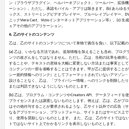
ン（ブラウザプラグイン、ヘルパーオブジェクト、ツールバー、拡張機
ーション）。ただし、承認モバイル・アプリは除きます。(b) あらゆ
ックス、ストリーミングビデオプレイヤー、ブルーレイプレイヤー、DVDプ
ニックViera Cast、Vizioインターネットアプリケーション等）。(
ェアその他のアプリケーション。
6. 乙のサイトのコンテンツ
乙は、乙のサイトのコンテンツについて単独で責任を負い、以下記載の
(a) 乙は、いかなる方法であれ、追加情報を加えることも含め、プロ
ンツの改ざんをしてはなりません。ただし、乙は、当初の比率を維持し
することや、テキストの意味を大幅に変更しない方法または事実として
コンテンツの一部を省略することはできます。甲が乙に提供することが
シー規約情報へのリンク）としてフォーマットされていないアマゾン・
設けることなく、乙は、「プライバシー情報」へのリンクを削除したり
または判読できないようにしないものとします。
(b) 乙は、プログラム・コンテンツやCreators API、データフ
ブライセンスまたは譲渡しないものとします。例えば、乙は、乙がプロ
はその他付与することが要求されるような、乙サイト以外での広告（サ
なるアプリケーション、プラットフォーム、サイトまたはサービス上で
り、使用を奨励しないものとします。 また、乙は、乙のサイトではな
トではないサイト上でかかるリンクを表示しないものとします。