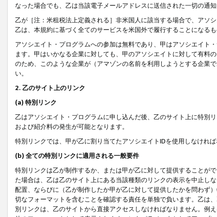
なった場合でも、乙は当該電子メールアドレスに送信された一切の通知
乙が［注：米租税法上定義される］非米国人に該当する場合で、アソシ
乙は、本規約に基づく全てのサービスを米国外で履行することになるも
アソシエイト・プログラムへの参加は無料であり、甲はアソシエイト・
ます。甲はいかなる企業に対しても、甲のアソシエイトに対して有料の
のため、このような企業が（アマゾンの名前を利用しようとする企業で
い。
2. 乙のサイト上のリンク
(a) 特別リンク
乙はアソシエイト・プログラムに申し込んだ後、乙のサイト上に特別リ
および紹介料の発生が可能となります。
特別リンクでは、甲が乙に割り当てたアソシエイトIDを使用しなけれ
(b) 全ての特別リンクに適用される一般要件
特別リンクは乙が制作するか、または甲が乙に対して提供することがで
た場合は、乙は乙のサイト上にある当該種類のリンクの表示を中止しな
配置、ならびに（乙が制作したか甲が乙に対して提供したかを問わず）
切なフォーマットを含むことを確認する責任を単独で負います。乙は、
別リンクは、乙のサイトから直接アクセスしなければなりません。例えば、