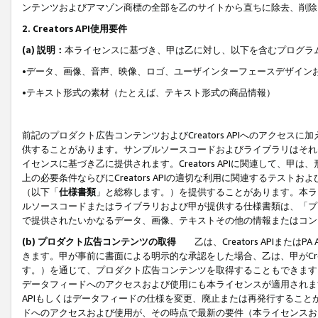
ンテンツおよびアマゾン商標の全部を乙のサイトから直ちに除去、削除
2. Creators API使用要件
(a) 説明：
本ライセンスに基づき、甲は乙に対し、以下を含むプログラ
•データ、画像、音声、映像、ロゴ、ユーザインターフェースデザイン
•テキスト形式の素材（たとえば、テキスト形式の商品情報）
前記のプロダクト広告コンテンツおよびCreators APIへのアクセスに
供することがあります。サンプルソースコードおよびライブラリはそれ
イセンスに基づき乙に提供されます。Creators APIに関連して
上の必要条件ならびにCreators APIの適切な利用に関連するテ
（以下「
仕様書類
」と総称します。）を提供することがあります。本ラ
ルソースコードまたはライブラリおよび甲が提供する仕様書類は、「プ
で提供されたいかなるデータ、画像、テキストその他の情報またはコン
(b) プロダクト広告コンテンツの取得
乙は、Creators APIま
きます。甲が事前に書面による明示的な承認をした場合、乙は、甲がCreator
す。）を通じて、プロダクト広告コンテンツを取得することもできます
データフィードへのアクセスおよび使用にも本ライセンスが適用されます。乙は
APIもしくはデータフィードの仕様を変更、廃止または再発行することがで
ドへのアクセスおよび使用が、その時点で最新の要件（本ライセンスお