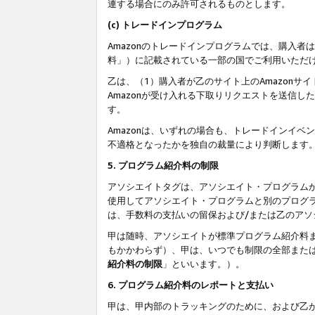
連する場合にのみ許可されるものとします。
(c) トレードインプログラム
Amazonのトレードインプログラムでは、購入者
料」）に記載されている一部の国でご利用いただ
乙は、（1）購入者が乙のサイト上のAmazon
Amazonが受け入れる下取りリクエストを送信し
す。
Amazonは、いずれの場合も、トレードインイベ
不適格となったかを独自の裁量により判断します
5. プログラム紹介料の制限
アソシエイトタグは、アソシエイト・プログラム
使用してアソシエイト・プログラムと別のプログ
は、手数料の支払いの留保および/または乙のア
甲は随時、アソシエイトが標準プログラム紹介料
もかかわらず）、甲は、いつでも制限の全部また
紹介料の制限
」といいます。）。
6. プログラム紹介料のレポートと支払い
甲は、甲内部のトラッキングのために、および乙