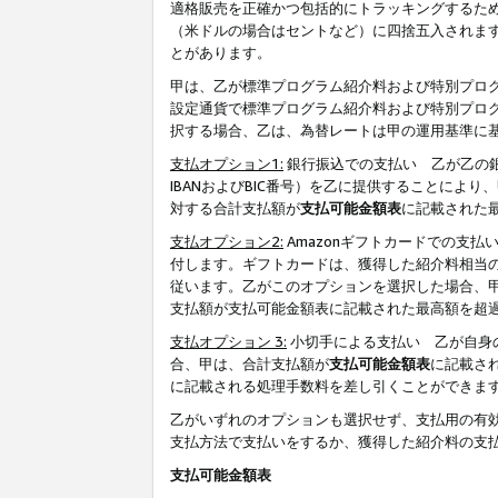
適格販売を正確かつ包括的にトラッキングするた
（米ドルの場合はセントなど）に四捨五入されま
とがあります。
甲は、乙が標準プログラム紹介料および特別プロ
設定通貨で標準プログラム紹介料および特別プロ
択する場合、乙は、為替レートは甲の運用基準に
支払オプション1:
銀行振込での支払い 乙が乙の銀
IBANおよびBIC番号）を乙に提供することに
対する合計支払額が
支払可能金額表
に記載された
支払オプション2:
Amazonギフトカードでの支
付します。ギフトカードは、獲得した紹介料相当
従います。乙がこのオプションを選択した場合、
支払額が支払可能金額表に記載された最高額を超
支払オプション 3:
小切手による支払い 乙が自身
合、甲は、合計支払額が
支払可能金額表
に記載さ
に記載される処理手数料を差し引くことができま
乙がいずれのオプションも選択せず、支払用の有
支払方法で支払いをするか、獲得した紹介料の支
支払可能金額表