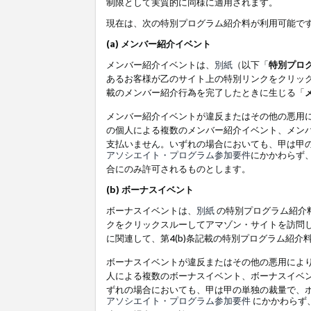
制限として実質的に同様に適用されます。
現在は、次の特別プログラム紹介料が利用可能で
(a) メンバー紹介イベント
メンバー紹介イベントは、
別紙
（以下「
特別プロ
あるお客様が乙のサイト上の特別リンクをクリック
載のメンバー紹介行為を完了したときに生じる「
メンバー紹介イベントが違反またはその他の悪用
の個人による複数のメンバー紹介イベント、メン
支払いません。いずれの場合においても、甲は甲
アソシエイト・プログラム参加要件
にかかわらず
合にのみ許可されるものとします。
(b) ボーナスイベント
ボーナスイベントは、
別紙
の特別プログラム紹介料
クをクリックスルーしてアマゾン・サイトを訪問し
に関連して、第4(b)条記載の特別プログラム紹介
ボーナスイベントが違反またはその他の悪用によ
人による複数のボーナスイベント、ボーナスイベ
ずれの場合においても、甲は甲の単独の裁量で、
アソシエイト・プログラム参加要件
にかかわらず