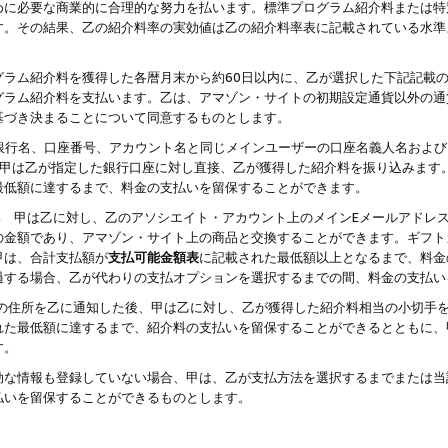
めに必要な商業的に合理的な努力を払います。標準プログラム紹介料または特
す。その結果、乙の紹介料率の実効値は乙の紹介料率表に記載されている水準
グラム紹介料を獲得した各暦月末から約60日以内に、乙が選択した下記記載
グラム紹介料を支払います。乙は、アマゾン・サイトの初期設定通貨以外の通
基づき決まることについて同意するものとします。
行名、口座番号、アカウント名と同じメインユーザーの口座名義人名および
より、甲は乙が指定した銀行口座に対し直接、乙が獲得した紹介料を振り込みま
最低額に達するまで、料金の支払いを留保することができます。
払い 甲は乙に対し、乙のアソシエイト・アカウント上のメインEメールアドレ
の金額であり、アマゾン・サイト上の商品と交換することができます。ギフト
甲は、合計支払額が
支払可能金額表
に記載された最低額以上となるまで、料金
過する場合、乙が代わりの支払オプションを選択するまでの間、料金の支払い
の住所を乙に通知した後、甲は乙に対し、乙が獲得した紹介料相当の小切手
れた最低額に達するまで、紹介料の支払いを留保することができるとともに、
す。
効な情報も登録していない場合、甲は、乙が支払方法を選択するまでまたは当
払いを留保することができるものとします。