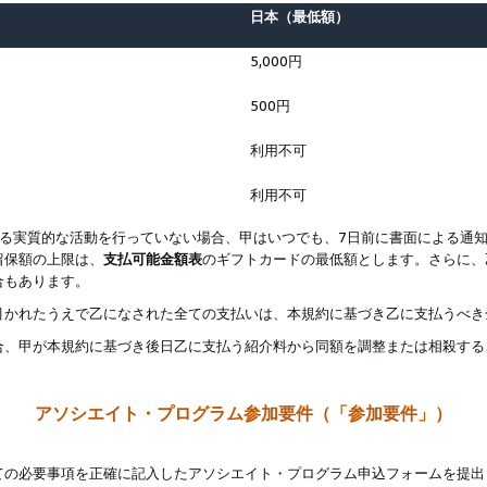
日本（最低額）
5,000円
500円
利用不可
利用不可
なる実質的な活動を行っていない場合、甲はいつでも、7日前に書面による通
留保額の上限は、
支払可能金額表
のギフトカードの最低額とします。さらに、
合もあります。
引かれたうえで乙になされた全ての支払いは、本規約に基づき乙に支払うべき
合、甲が本規約に基づき後日乙に支払う紹介料から同額を調整または相殺する
アソシエイト・プログラム参加要件（「参加要件」）
ての必要事項を正確に記入したアソシエイト・プログラム申込フォームを提出