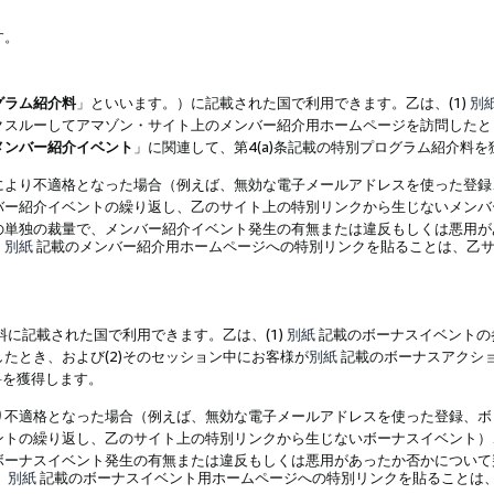
す。
グラム紹介料
」といいます。）に記載された国で利用できます。乙は、(1)
別
スルーしてアマゾン・サイト上のメンバー紹介用ホームページを訪問したとき
メンバー紹介イベント
」に関連して、第4(a)条記載の特別プログラム紹介料
により不適格となった場合（例えば、無効な電子メールアドレスを使った登録
バー紹介イベントの繰り返し、乙のサイト上の特別リンクから生じないメンバ
の単独の裁量で、メンバー紹介イベント発生の有無または違反もしくは悪用が
、
別紙
記載のメンバー紹介用ホームページへの特別リンクを貼ることは、乙サ
に記載された国で利用できます。乙は、(1)
別紙
記載のボーナスイベントの
たとき、および(2)そのセッション中にお客様が
別紙
記載のボーナスアクシ
料を獲得します。
り不適格となった場合（例えば、無効な電子メールアドレスを使った登録、ボ
ントの繰り返し、乙のサイト上の特別リンクから生じないボーナスイベント）
ボーナスイベント発生の有無または違反もしくは悪用があったか否かについて
、
別紙
記載のボーナスイベント用ホームページへの特別リンクを貼ることは