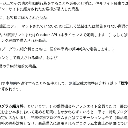
ブページ上でその他の能動的行為をすることを必要とせずに、仲介サイト経由で
ゾン・サイトに紹介されたお客様が購入した商品、
ずに、お客様に購入された商品、
クが適正にフォーマットされていないために正しく追跡または報告されない商品
内の特別リンクまたはCreators API（本ライセンスで定義します。）も
リンク経由で購入された商品、
特別プログラム紹介料とともに、紹介料率表の第4(a)条で定義します。）
ションとして購入される商品、および
商品や予約開始前の商品。
よび
本規約
を遵守することを条件として、
別紙
記載の標準紹介料（以下「
標
計算されます。
ログラム紹介料
」といいます。）の獲得機会をアソシエイト全員または一部に
（および本条において定める期間にもかかわらず）いうと、甲は、特別プログ
途定めのない限り、当該特別プログラムまたはプロモーションは全て（商品購
適格の除外対象となり、商品購入に適用されるプログラム文書上の制限につい