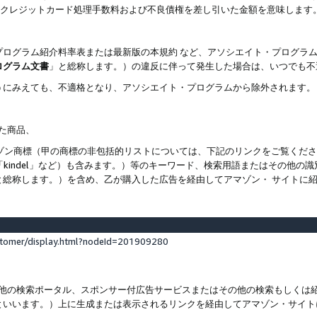
ト、クレジットカード処理手数料および不良債権を差し引いた金額を意味します
プログラム紹介料率表または最新版の本規約 など、アソシエイト・プログラ
ログラム文書
」と総称します。）の違反に伴って発生した場合は、いつでも不
うにみえても、不適格となり、アソシエイト・プログラムから除外されます。
れた商品、
他のアマゾン商標（甲の商標の非包括的リストについては、下記のリンクをご覧く
よび「kindel」など）も含みます。）等のキーワード、検索用語またはその
と総称します。）を含め、乙が購入した広告を経由してアマゾン・ サイトに
stomer/display.html?nodeId=201909280
その他の検索ポータル、スポンサー付広告サービスまたはその他の検索もしく
といいます。）上に生成または表示されるリンクを経由してアマゾン・サイト