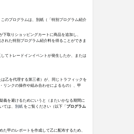
す。このプログラムは、別紙（「特別プログラム紹介
者が下取りショッピングカートに商品を追加し、
記載された特別プログラム紹介料を得ることができま
違反してトレードインイベントが発生したか、または
たは乙を代理する第三者）が、同じトラフィックを
・リンクの操作や組み合わせによるもの）、甲
疑義を避けるためにいうと（またいかなる期間に
いては、
別紙
をご覧ください（以下「
プログラム
めた甲のレポートを作成して乙に配布するため、