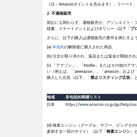
［注：Amazonポイントを含みます］、リベー
2. 不適格販売
前記にも関わらず、適格販売が、アソシエイト・
様書、ステートメントおよびポリシー（以下「
プ
さらに、以下の購入は適格販売の要件を満たすよ
(a)
本規約
の解除後に購入された商品、
(b) 注文が取り消され、返品または返金が開始さ
(c) 「アマゾン」、「Kindle」またはその
い（例えば、「ammazon」、「amaozn」お
購入した広告（以下、「
禁止リスティング広告
」
地域
非包括的商標リスト
日本
https://www.amazon.co.jp/gp/help/cu
(d) 検索エンジン（グーグル、ヤフー、ビング
参加する一切のサイト）（以下「
検索エンジン
」