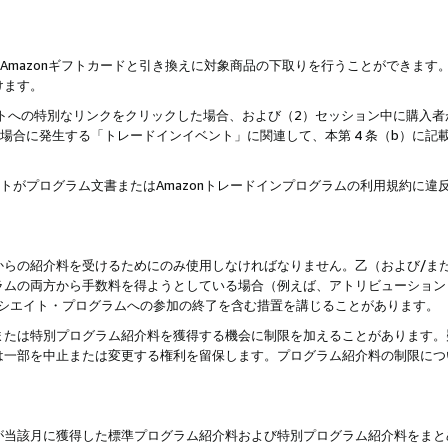
はAmazonギフトカードと引き換えに対象商品の下取りを行うことができま
けます。
サイトへの特別なリンクをクリックした場合、および（2）セッション中に購入
た場合に発生する「トレードインイベント」に関連して、本第 4 条（b）に
ントがプログラム文書またはAmazonトレードインプログラムの利用規約に
。
からの紹介料を受けるためにのみ使用しなければなりません。乙（および/ま
ラムの両方から手数料を得ようとしている場合（例えば、アトリビューション
ソシエイト・プログラムへの参加の終了を含む措置を講じることがあります。
または特別プログラム紹介料を獲得する機会に制限を加えることがあります。
は一部を中止または変更する権利を留保します。プログラム紹介料の制限につ
が当該月に獲得した標準プログラム紹介料および特別プログラム紹介料をまと