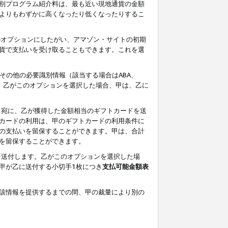
別プログラム紹介料は、最も近い現地通貨の金額
よりもわずかに高くなったり低くなったりするこ
のオプションにしたがい、アマゾン・サイトの初期
貨で支払いを受け取ることもできます。これを選
その他の必要識別情報（該当する場合はABA、
す。乙がこのオプションを選択した場合、甲は、乙に
ス宛に、乙が獲得した金額相当のギフトカードを送
カードの利用は、甲のギフトカードの利用条件に
の支払いを留保することができます。甲は、合計
を留保することができます。
を送付します。乙がこのオプションを選択した場
甲が乙に送付する小切手1枚につき
支払可能金額表
該情報を提供するまでの間、甲の裁量により別の