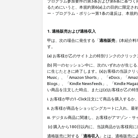
プログラム参加要件の第3条および第6条に基づく
るためにいうと、本規約第6(a)上の目的に限定
ー・プログラム・ポリシー第1条の違反は、本規
1. 適格販売および適格収入
甲は、次の場合に発生する「
適格販売
」(本紹介
す。
(a) お客様が乙のサイト上の特別リンクのクリッ
(b) 同一のセッション中に、次のいずれかが生
に生じたときに終了します。(x)お客様の当該クリ
Music」、「Amazon Shorts」、「eDocs」「Ama
Blogs」、「Kindle Newsfeeds」、「Ki
い商品を注文した時点、または(z)お客様が乙の
i. お客様が甲の1-Click注文にて商品を購入するか
ii. お客様が商品をショッピングカートに入れ
iii. デジタル商品に関連し、お客様がアマゾ
(c) 購入から180日以内に、当該商品がお客
適格販売に対する「
適格収入
」とは、適格販売に