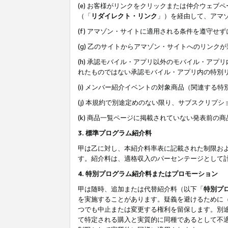
(e) お客様がリンクをクリックまたは仲介ウェ
（「
リダイレクト・リンク
」）を経由して、アマ
(f) アマゾン・サイトに適用される条件を遵守せ
(g) 乙のサイトからアマゾン・サイトへのリン
(h) 承認モバイル・アプリ以外のモバイル・アプリ
れたものではない承認モバイル・アプリ内の特別
(i) メンバー紹介イベントの対象商品（関連する
(j) 本規約で別途定めのない限り、サブスクリプ
(k) 商品一覧ページに掲載されていない発表前の
3. 標準プログラム紹介料
甲は乙に対し、本紹介料率表に記載された制限お
す。紹介料は、適格収入のパーセンテージとして
4. 特別プログラム紹介料またはプロモーション
甲は随時、追加または代替紹介料（以下「
特別プ
を実施することがあります。疑義を避けるために
つでも中止または変更する権利を留保します。別
て特定される購入と実質的に同種であるとして不