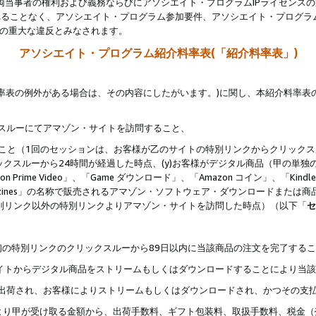
両当事者の権利および義務ならびにアソシエイト・プログラムIPライセンス
されることなく、アソシエイト・プログラム参加要件、アソシエイト・プログラ
約の重大な違反とみなされます。
アソシエイト・プログラム紹介料率表(「紹介料率表」)
料率表の例外がある場合は、その内容にしたがいます。)に関し、本紹介料率表
クスルーにてアマゾン・サイトを訪問すること、
じること（1回のセッションは、お客様が乙のサイトの特別リンクからクリック
ックスルーから24時間が経過した時点、(y)お客様がデジタル商品（甲の単独の
zon Prime Video」、「Game ダウンロード」、「Amazon コイン」、「Kindle 本
ndle Magazines」の名称で販売されるアマゾン・ソフトウェア・ダウンロードまた
特別リンク以外の特別リンクよりアマゾン・サイトを訪問した時点）（以下「
セ
、
、最初の特別リンクのクリックスルーから89日以内に当該商品の注文を完了する
ン・サイトからデジタル商品をストリームもしくはダウンロードすることにより当
様宛に出荷され、お客様によりストリームもしくはダウンロードされ、かつその支
より甲が受け取る金額から、出荷手数料、ギフト包装料、取扱手数料、税金（