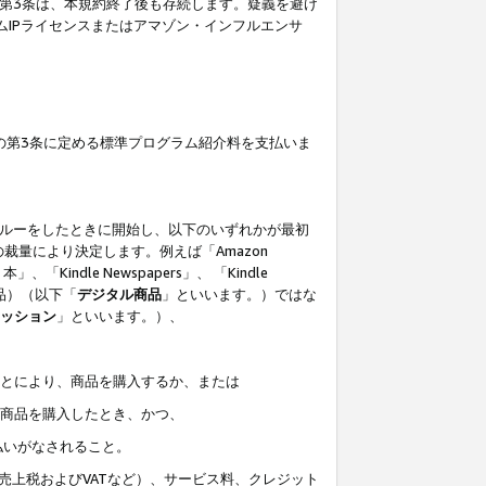
の第3条は、本規約終了後も存続します。疑義を避け
ムIPライセンスまたはアマゾン・インフルエンサ
の第3条に定める標準プログラム紹介料を支払いま
スルーをしたときに開始し、以下のいずれかが最初
裁量により決定します。例えば「Amazon
」、「Kindle Newspapers」、 「Kindle
は商品）（以下「
デジタル商品
」といいます。）ではな
ッション
」といいます。）、
ことにより、商品を購入するか、または
該商品を購入したとき、かつ、
払いがなされること。
売上税およびVATなど）、サービス料、クレジット