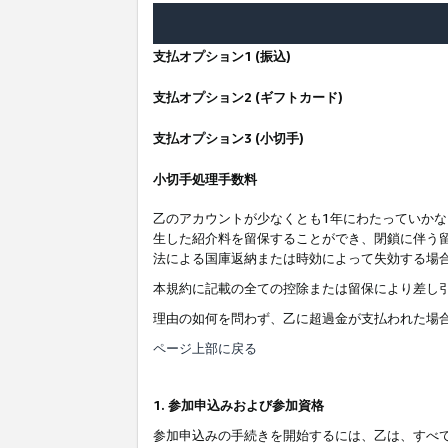
支払オプション1 (振込)
支払オプション2 (ギフトカード)
支払オプション3 (小切手)
小切手処理手数料
乙のアカウントが少なくとも1年にわたっていか
生した紹介料を留保することができ、閉鎖に伴う
法による国庫返納または時効によって失効する場
本規約に記載の全ての控除または留保により差し
理由の如何を問わず、乙に超過金が支払われた場
ページ上部に戻る
1. 参加申込みおよび参加資格
参加申込みの手続きを開始するには、乙は、すべ