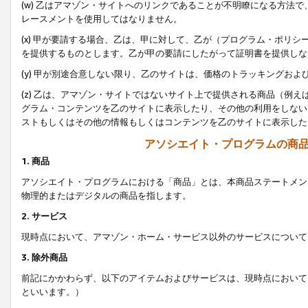
(w) 乙はアマゾン・サイトへのリンクであることが不明瞭になる方法
レースメントを使用してはなりません。
(x) 甲が要請する場合、乙は、甲に対して、乙が（プログラム・ポリ
を提供するものとします。乙が甲の要請にしたがって証明書を提供しな
(y) 甲が別途合意しない限り、乙のサイトは、価格のトラッキングお
(z) 乙は、アマゾン・サイトではないサイト上で提供される商品（例
グラム・コンテンツを乙のサイトに表示したり、その他の利用をしない
ストもしくはその他の情報もしくはコンテンツを乙のサイトに表示した
アソシエイト・プログラムの商
1. 商品
アソシエイト・プログラムにおける「商品」とは、本商品ステートメン
物理的またはデジタルの商品を指します。
2. サービス
現時点において、アマゾン・ホーム・サービス以外のサービスについて
3. 除外商品
前記にかかわらず、以下のアイテムおよびサービスは、現時点において
といいます。）