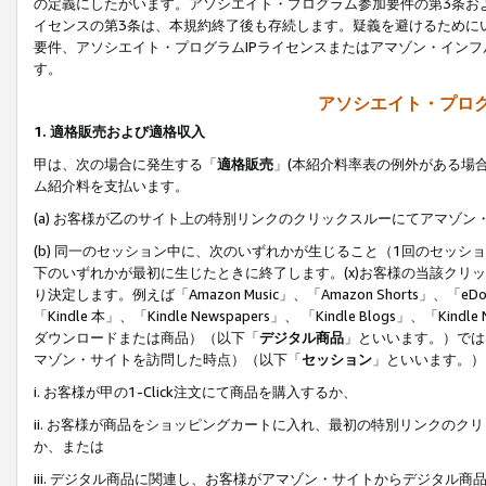
の定義にしたがいます。アソシエイト・プログラム参加要件の第3条お
イセンスの第3条は、本規約終了後も存続します。疑義を避けるためにい
要件、アソシエイト・プログラムIPライセンスまたはアマゾン・イン
す。
アソシエイト・プログ
1. 適格販売および適格収入
甲は、次の場合に発生する「
適格販売
」(本紹介料率表の例外がある場
ム紹介料を支払います。
(a) お客様が乙のサイト上の特別リンクのクリックスルーにてアマゾン
(b) 同一のセッション中に、次のいずれかが生じること（1回のセッ
下のいずれかが最初に生じたときに終了します。(x)お客様の当該クリッ
り決定します。例えば「Amazon Music」、「Amazon Shorts」、「eDo
「Kindle 本」、「Kindle Newspapers」、 「Kindle Blogs」、「
ダウンロードまたは商品）（以下「
デジタル商品
」といいます。）では
マゾン・サイトを訪問した時点）（以下「
セッション
」といいます。）
i. お客様が甲の1-Click注文にて商品を購入するか、
ii. お客様が商品をショッピングカートに入れ、最初の特別リンクの
か、または
iii. デジタル商品に関連し、お客様がアマゾン・サイトからデジタ