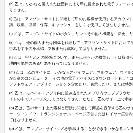
(h) 乙は、いかなる個人または団体により甲に提出された電子フォー
りません。
(i) 乙は、アマゾン・サイトに関連して甲のお客様が使用するアカウ
請、収集、取得、保存、キャッシュ、もしくは使用してはなりません。
(j) 乙は、アマゾン・サイトのボタン、リンクその他の機能を、変更
(k) 乙は、他の個人または団体を代理して、アマゾン・サイトにおい
行為をするのを承認、支援または奨励してはなりません。
(l) 乙は、甲と乙との関係について、または何らかの機能もしくは取
理的可能性のある行為を行ってはなりません。
(m) 乙は、乙のサイトに、いかなるスパイウェア、マルウェア、ウィ
が自身のコンピューター その他の電子デバイスにダウンロードもしく
ソフトウェア・アプリケーションを含めたり、表示したり、または特別
(n) 乙は、モバイル・アプリ内に組み込まれたアプリ内ウェブブラウザ
イトの中でフレーム化してはなりません。ただし、乙のサイト上で参加
(o) 乙は、乙のサイト上の素材と密接に関連して商品を宣伝する乙の
ー・ウィンドウ、トランジショナル・ページ広告またはレイヤー広告内
てはなりません。
(p) 乙は、アマゾン・サイトに乙が掲載することができるいかなるコ