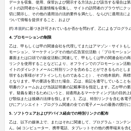
データを収集、使用、保管および開示する方法および該当する場合は第
イトの訪問者から直接情報を収集し、サイトの訪問者のブラウザにクッ
切に開示し、その他の適用法の法的要件を満たし、ならびに適用法によ
ついて情報を提供すること、および
(f)
本規約
に基づき許可されているか否かを問わず、乙によるプログラ
4. プロモーションの制限
乙は、甲もしくは甲の関連会社を代理してまたはアマゾン・サイトもし
モーション、マーケティングその他の広告宣伝活動（「プロモーション
書面または口頭での販促活動に関連して、甲もしくは甲の関連会社の商
リンクを使用することなどにより、オフラインでのプロモーション活動
イトのダイレクトメールに特別リンクを含めることができるものとしま
領するお客様がオプトインしたものであること）、その他本規約、商標
となります。甲の要請を受けた場合、乙は、前記を遵守していることを
明書のフォームおよび当該証明書の記載事項を指定します。乙が甲の要
す。疑義を避けるためにいうと、(i)適用あるマーケティング法の目的上(例
び類似または後継の法律を指します。)、乙は、特別リンクを含む各電子
びにアソシエイト・プログラム関連の全ての電子メールの最善の慣行に
5. ソフトウェアおよびデバイス経由での特別リンクの配布
乙は、以下の媒体上で、またはそれに関連して、プログラム・コンテン
ん。(a) コンピューター、携帯電話、タブレットその他の携帯端末を