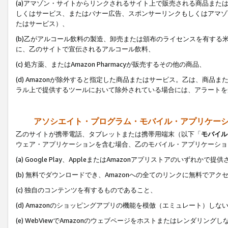
(a)アマゾン・サイトからリンクされるサイト上で販売される商品またはサ
しくはサービス、またはバナー広告、スポンサーリンクもしくはアマゾ
たはサービス）、
(b)乙がアルコール飲料の製造、卸売または頒布のライセンスを有す
に、乙のサイトで宣伝されるアルコール飲料、
(c) 処方薬、またはAmazon Pharmacyが販売するその他の商品、
(d) Amazonが除外すると指定した商品またはサービス。乙は、商品また
ラル上で提供するツールにおいて除外されている場合には、アラートを
アソシエイト・プログラム・モバイル・アプリケー
乙のサイトが携帯電話、タブレットまたは携帯用端末（以下「
モバイル
ウェア・アプリケーションを含む場合、乙のモバイル・アプリケーショ
(a) Google Play、AppleまたはAmazonアプリストアのいずれかで
(b) 無料でダウンロードでき、Amazonへの全てのリンクに無料でアク
(c) 独自のコンテンツを有するものであること、
(d) Amazonのショッピングアプリの機能を模倣（エミュレート）しな
(e) WebViewでAmazonのウェブページをホストまたはレンダリング