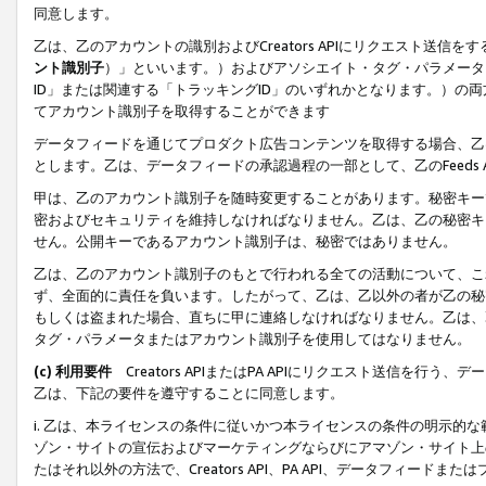
同意します。
乙は、乙のアカウントの識別およびCreators APIにリクエスト送
ント識別子
）」といいます。）およびアソシエイト・タグ・パラメータ（
ID」または関連する「トラッキングID」のいずれかとなります。）の両方
てアカウント識別子を取得することができます
データフィードを通じてプロダクト広告コンテンツを取得する場合、乙は、Cre
とします。乙は、データフィードの承認過程の一部として、乙のFeeds
甲は、乙のアカウント識別子を随時変更することがあります。秘密キー
密およびセキュリティを維持しなければなりません。乙は、乙の秘密キ
せん。公開キーであるアカウント識別子は、秘密ではありません。
乙は、乙のアカウント識別子のもとで行われる全ての活動について、こ
ず、全面的に責任を負います。したがって、乙は、乙以外の者が乙の秘
もしくは盗まれた場合、直ちに甲に連絡しなければなりません。乙は、
タグ・パラメータまたはアカウント識別子を使用してはなりません。
(c) 利用要件
Creators APIまたはPA APIにリクエスト送信を
乙は、下記の要件を遵守することに同意します。
i. 乙は、本ライセンスの条件に従いかつ本ライセンスの条件の明示的
ゾン・サイトの宣伝およびマーケティングならびにアマゾン・サイト上
たはそれ以外の方法で、Creators API、PA API、データフィー