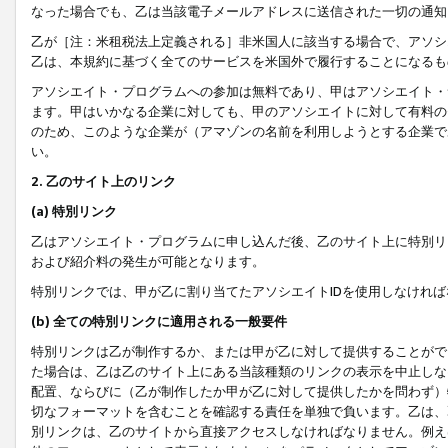
なった場合でも、乙は当該電子メールアドレスに送信された一切の通知
乙が［注：米租税法上定義される］非米国人に該当する場合で、アソシ
乙は、本規約に基づく全てのサービスを米国外で履行することになるも
アソシエイト・プログラムへの参加は無料であり、甲はアソシエイト・
ます。甲はいかなる企業に対しても、甲のアソシエイトに対して有料の
のため、このような企業が（アマゾンの名前を利用しようとする企業で
い。
2. 乙のサイト上のリンク
(a) 特別リンク
乙はアソシエイト・プログラムに申し込んだ後、乙のサイト上に特別リ
および紹介料の発生が可能となります。
特別リンクでは、甲が乙に割り当てたアソシエイトIDを使用しなけれ
(b) 全ての特別リンクに適用される一般要件
特別リンクは乙が制作するか、または甲が乙に対して提供することがで
た場合は、乙は乙のサイト上にある当該種類のリンクの表示を中止しな
配置、ならびに（乙が制作したか甲が乙に対して提供したかを問わず）
切なフォーマットを含むことを確認する責任を単独で負います。乙は、
別リンクは、乙のサイトから直接アクセスしなければなりません。例えば、