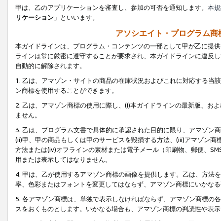
甲は、乙のアプリケーションを審査し、参加の可否を通知します。
本規
リケーション
」といいます。
アソシエイト・プログラム商
本ガイドラインは、プログラム・コンテンツの一部として甲が乙に提供
ラインは常に厳密に遵守することが要求され、本ガイドラインに違反し
自動的に解除されます。
1. 乙は、アマゾン・サイトの商品の在庫状況およびこれに対応する
ン商標を使用することができます。
2. 乙は、アマゾン商標の使用に際し、(i)本ガイドラインの最新版、およ
ません。
3. 乙は、プログラム文書で具体的に承認された目的に限り、アマゾン
(ii)甲、甲の商品もしくは甲のサービスを毀損する方法、(iii)アマ
方法または(iv)オフラインの素材または電子メール（印刷物、郵便、S
用または表示してはなりません。
4. 甲は、乙が使用するアマゾン商標の画像を提供します。乙は、方
率、色彩またはフォントを変更してはならず、アマゾン商標にいかなる
5. 各アマゾン商標は、単独で表示しなければならず、アマゾン商標
スをおくものとします。いかなる場合も、アマゾン商標の判読性や表示