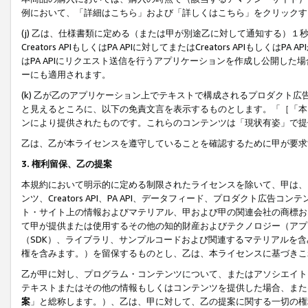
例において、「詳細はこちら」および「詳しくはこちら」をクリックす
(j) 乙は、仕様書類に定める（または甲が別途乙に対して通知する）
Creators APIもしくはPA APIに対してまたはCreators APIもしく
はPA APIにリクエスト送信を行うアプリケーションを作成し公開し
ーにも適用されます。
(k) 乙が乙のアプリケーション上でテキストで構成されるプロダクト
と見えるところに、以下の免責文言を表示するものとします。「［「本
ンにより提供されたものです。これらのコンテンツは「現状有姿」で提
乙は、乙が本ライセンスを遵守していることを確認するために甲が要求
3. 権利留保、乙の提案
本規約において明示的に定める制限されたライセンスを除いて、甲は、
ンツ、Creators API、PA API、データフィード、プロダクト
ト・サイト上の情報およびマテリアル、甲および甲の関連会社の商標お
て甲が提供または使用するその他の知的財産およびテクノロジー（アプ
（SDK）、ライブラリ、サンプルコードおよび関連するマテリアルを
権を含みます。）を留保するものとし、乙は、本ライセンスに基づきこ
乙が甲に対し、プログラム・コンテンツについて、またはアソシエイト
テキストまたはその他の情報もしくはコンテンツを提供した場合、また
案
」と総称します。）、乙は、甲に対して、乙の提案に関する一切の権