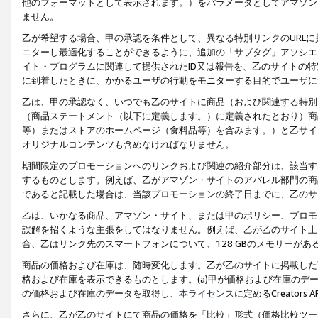
他のフォーマットとして表示されます。）をパラメータとしてアマゾン
ません。
乙が希望する場合、甲の承認を条件として、異なる特別リンクのURL
ニターし最適化することができるように、追加の「サブタグ」アソシエ
イト・プログラムに関連して提供されたID又は報告を、乙のサイトの
に到着したときに、かかるユーザの行動をモニターする目的でユーザに
乙は、甲の承認なく、いつでも乙のサイトに商品（および関連する特別
（商品ステートメント（以下に定義します。）に定義されたとおり）商
等）またはストアのホームページ（食料品等）を含みます。）と乙サイ
オリジナルコンテンツも含めなければなりません。
期間限定のプロモーションへのリンクおよび関連の紹介部分は、該当す
するものとします。例えば、乙がアマゾン・サイトのアパレル部門の商
であると記載した場合は、当該プロモーションの終了日までに、乙のサ
乙は、いかなる商品、アマゾン・サイト、または甲のポリシー、プロモ
誤解を招くような主張をしてはなりません。例えば、乙が乙のサイト上に
合、乙はリンク先のスマートフォンについて、128 GBのメモリーが
商品の価格および在庫は、随時変化します。乙が乙のサイトに掲載した
格および在庫を表示できるものとします。(a)甲が価格および在庫のデータを
の価格および在庫のデータを取得し、
本ライセンス
に定めるCreator
さらに、乙が乙のサイトにて商品の価格を「比較」形式（価格比較ツー