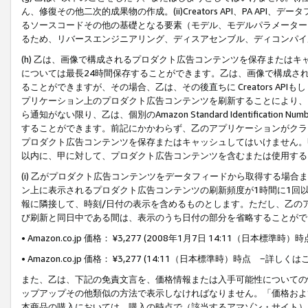
ん、修復その他二次的成果物の作成。(ii)Creators API、PA 
るソースコードその他の基礎となる要素（モデル、モデルパラメーター
るため、リバースエンジニアリング、ディスアセンブル、ディコンパイ
(h) 乙は、画像で構成されるプロダクト広告コンテンツを保存または
については最長24時間保存することができます。乙は、画像で構成さ
ることができますが、その場合、乙は、その後直ちに Creators AP
プリケーション上のプロダクト広告コンテンツを刷新することにより、
ら通知がない限り、乙は、個別のAmazon Standard Identification Nu
することができます。前記にかかわらず、乙のアプリケーションがクラ
プロダクト広告コンテンツを保存またはキャッシュしてはいけません。
以内に、甲に対して、プロダクト広告コンテンツを含むまたは使用する
(i) 乙がプロダクト広告コンテンツをデータフィードから取得する場合または
ン上に表示されるプロダクト広告コンテンツの刷新頻度が1時間に1回
報に隣接して、時刻/日付の表示を含めるものとします。ただし、乙の
び刷新と同日中である間は、表示のうち日付の部分を省略することがで
• Amazon.co.jp 価格： ¥3,277 (2008年1月7日 14:11（日本標準
• Amazon.co.jp 価格： ¥3,277 (14:11（日本標準時）時点 −詳しくは
また、乙は、下記の免責文言を、価格情報または入手可能性についての
ップアップその他類似の方法で表示しなければなりません。「価格およ
本商品の購入においては、購入の時点で（該当するアマゾン・サイト）