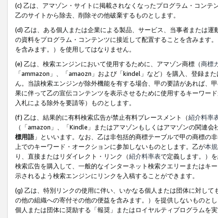
(c) 乙は、アマゾン・サイトに掲載されなくなったプログラム・コン
乙のサイトから除去、削除その他破棄するものとします。
(d) 乙は、ある個人または企業による製品、サービス、当事者または
の資料をプログラム・コンテンツに接近して配置することを含みます。
を含みます。）を使用してはなりません。
(e) 乙は、検索エンジンにおいて使用するために、アマゾン商標（
商標
「ammazon」、「amaozn」および「kindel」など）を購入
ん。当該検索エンジンが除外機能を有する場合、甲の要請があれば、甲
果に伴って乙の宣伝コンテンツを表示させるために使用するキーワード
入札による除外を要請等）ものとします。
(f) 乙は、結果的に有料検索広告が禁止有料プレースメント（
紹介料率
（「amazon」、「Kindle」またはアマゾンもしくはアマゾンの
標用語
」といいます。なお、乙は非包括的商標テーブルで甲の商標の非
上でのキーワード・オークションに参加しないものとします。乙が
本規
り、直接またはリダイレクト・リンク（
紹介料率表
で定義します。）を
検索広告を購入して、一般的なインターネット検索クエリーまたはキー
示されるよう検索エンジンにリンクを入稿することができます。
(g) 乙は、特別リンクの使用に伴い、いかなる個人または団体に対し
の他の組織への寄付その他の便益を含みます。）を提供しないものとし
個人または団体に奨励する「報奨」またはロイヤルティプログラムを実