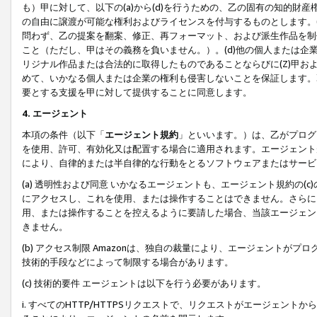
も）甲に対して、以下の(a)から(d)を行うための、乙の固有の知的
の自由に譲渡が可能な権利およびライセンスを付与するものとします。(
問わず、乙の提案を翻案、修正、再フォーマット、および派生作品を制
こと（ただし、甲はその義務を負いません。）。(d)他の個人または企
リジナル作品または合法的に取得したものであることならびに(Z)甲
めて、いかなる個人または企業の権利も侵害しないことを保証します。
要とする支援を甲に対して提供することに同意します。
4. エージェント
本項の条件（以下「
エージェント規約
」といいます。）は、乙がプログ
を使用、許可、有効化又は配置する場合に適用されます。エージェント
により、自律的または半自律的な行動をとるソフトウェアまたはサービ
(a) 透明性および同意 いかなるエージェントも、エージェント規約の
にアクセスし、これを使用、または操作することはできません。さらに、
用、または操作することを控えるように要請した場合、当該エージェン
きません。
(b) アクセス制限 Amazonは、独自の裁量により、エージェント
技術的手段などによって制限する場合があります。
(c) 技術的要件 エージェントは以下を行う必要があります。
i. すべてのHTTP/HTTPSリクエストで、リクエストがエージェ