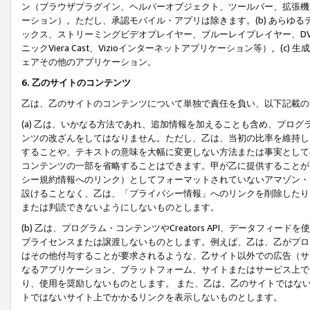
ン（ブラウザプラグイン、ヘルパーオブジェクト、ツールバー、拡張機
ーション）。ただし、承認モバイル・アプリは除きます。(b) あらゆ
ックス、ストリーミングビデオプレイヤー、ブルーレイプレイヤー、DVDプ
ニックViera Cast、Vizioインターネットアプリケーション等）。(
ェアその他のアプリケーション。
6. 乙のサイトのコンテンツ
乙は、乙のサイトのコンテンツについて単独で責任を負い、以下記載の
(a) 乙は、いかなる方法であれ、追加情報を加えることも含め、プロ
ンツの改ざんをしてはなりません。ただし、乙は、当初の比率を維持し
することや、テキストの意味を大幅に変更しない方法または事実として
コンテンツの一部を省略することはできます。甲が乙に提供することが
シー規約情報へのリンク）としてフォーマットされていないアマゾン・
設けることなく、乙は、「プライバシー情報」へのリンクを削除したり
または判読できないようにしないものとします。
(b) 乙は、プログラム・コンテンツやCreators API、データフ
ブライセンスまたは譲渡しないものとします。例えば、乙は、乙がプロ
はその他付与することが要求されるような、乙サイト以外での広告（サ
なるアプリケーション、プラットフォーム、サイトまたはサービス上で
り、使用を奨励しないものとします。 また、乙は、乙のサイトではな
トではないサイト上でかかるリンクを表示しないものとします。