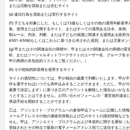
または活動を奨励または含むサイト
(e) 違法行為を奨励または実行するサイト
(f) 子どもを対象にした、もしくは13歳もしくはその他の適用年齢
集、使用または公開するサイト、またはすべての適用ある法令、条例、
制ルール、判決、判断、または子どもの保護に関連する適用ある政府当局の要
6501-6506)もしくはこれらに基づき公布された規則、または児童オ
(g) 甲またはその関連会社の商標や、甲またはその関連会社の商標の
ID、またはソーシャルネットワークサイトのユーザー名、グループ名
甲の商標の非包括的リストをご覧ください。）
(h) その他知的財産権を侵害するサイト
サイトの適切性については、甲が独自の裁量で判断いたします。甲が不
件を遵守すればいつでも再申込みすることができます。ただし、甲が1)
裁量で決定します）に基づき乙のアカウントを解除した場合はいかなる
うとすることはできません。
お問い合わせフォーム
の「運営規約違反に
承認手続を開始することができます。
乙は、アソシエイト・プログラムへの参加申込フォームに記載した情報
メールアドレスその他の連絡先情報および乙のサイトの識別情報などを
せん。甲は、アソシエイト・プログラムおよび本規約に関する通知（も
登録されたその時点で最新の電子メールアドレス宛てに送信することが