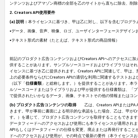
ンテンツおよびアマゾン商標の全部を乙のサイトから直ちに除去、削除
2. Creators API使用要件
(a) 説明：
本ライセンスに基づき、甲は乙に対し、以下を含むプログラ
•データ、画像、音声、映像、ロゴ、ユーザインターフェースデザイン
•テキスト形式の素材（たとえば、テキスト形式の商品情報）
前記のプロダクト広告コンテンツおよびCreators APIへのアクセスに
供することがあります。サンプルソースコードおよびライブラリはそれ
イセンスに基づき乙に提供されます。Creators APIに関連して
上の必要条件ならびにCreators APIの適切な利用に関連するテ
（以下「
仕様書類
」と総称します。）を提供することがあります。本ラ
ルソースコードまたはライブラリおよび甲が提供する仕様書類は、「プ
で提供されたいかなるデータ、画像、テキストその他の情報またはコン
(b) プロダクト広告コンテンツの取得
乙は、Creators APIま
きます。甲が事前に書面による明示的な承認をした場合、乙は、甲がCreator
す。）を通じて、プロダクト広告コンテンツを取得することもできます
データフィードへのアクセスおよび使用にも本ライセンスが適用されます。乙は
APIもしくはデータフィードの仕様を変更、廃止または再発行することがで
ドへのアクセスおよび使用が、その時点で最新の要件（本ライセンスお