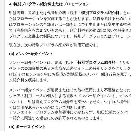
4. 特別プログラム紹介料またはプロモーション
甲は随時、追加または代替紹介料（以下「
特別プログラム紹介料
」とい
たはプロモーションを実施することがあります。疑義を避けるために（
はプロモーションの全部または一部をいつでも中止または変更する権利
て（商品購入を含まないものも）、紹介料率表の第2条において特定さ
プログラム文書上の制限についても、特別プログラムまたはプロモーシ
現在は、次の特別プログラム紹介料が利用可能です。
(a) メンバー紹介イベント
メンバー紹介イベントは、
別紙
（以下「
特別プログラム紹介料
」といい
ベントの参加資格のあるお客様が乙のサイト上の特別リンクをクリック
び(2)そのセッション中にお客様が
別紙
記載のメンバー紹介行為を完了
ム紹介料を獲得します。
メンバー紹介イベントが違反またはその他の悪用により不適格となった
ウェアの利用、一人の個人による複数のメンバー紹介イベント、メンバ
ベント）、甲は特別プログラム紹介料を支払いません。いずれの場合に
くは悪用があったか否かについて判断します。
アソシエイト・プログラム参加要件
にかかわらず、
別紙
記載のメンバー
ー紹介に関連する場合にのみ許可されるものとします。
(b) ボーナスイベント