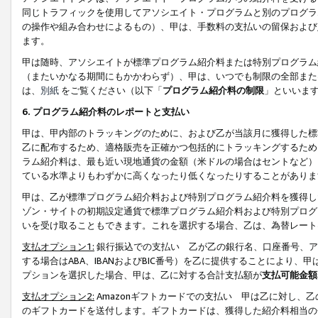
同じトラフィックを使用してアソシエイト・プログラムと別のプログラ
の操作や組み合わせによるもの）、甲は、手数料の支払いの留保および
ます。
甲は随時、アソシエイトが標準プログラム紹介料または特別プログラム
（またいかなる期間にもかかわらず）、甲は、いつでも制限の全部また
は、
別紙
をご覧ください（以下「
プログラム紹介料の制限
」といいま
6. プログラム紹介料のレポートと支払い
甲は、甲内部のトラッキングのために、および乙が当該月に獲得した標
乙に配布するため、適格販売を正確かつ包括的にトラッキングするため
ラム紹介料は、最も近い現地通貨の金額（米ドルの場合はセントなど）
ている水準よりもわずかに高くなったり低くなったりすることがありま
甲は、乙が標準プログラム紹介料および特別プログラム紹介料を獲得し
ゾン・サイトの初期設定通貨で標準プログラム紹介料および特別プログ
いを受け取ることもできます。これを選択する場合、乙は、為替レート
支払オプション1:
銀行振込での支払い 乙が乙の銀行名、口座番号、ア
する場合はABA、IBANおよびBIC番号）を乙に提供することにより
プションを選択した場合、甲は、乙に対する合計支払額が
支払可能金額
支払オプション2:
Amazonギフトカードでの支払い 甲は乙に対し、
のギフトカードを送付します。ギフトカードは、獲得した紹介料相当の