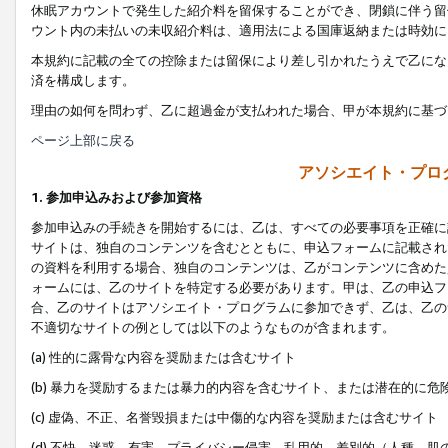
休眠アカウントで発生した紹介料を留保することができ、閉鎖に伴う留
ウント内の未払いの未収紹介料は、適用法による国庫返納または時効に
本規約に記載の全ての控除または留保により差し引かれたうえで乙にな
済を構成します。
理由の如何を問わず、乙に超過金が支払われた場合、甲が本規約に基づ
ページ上部に戻る
アソシエイト・プロ
1. 参加申込みおよび参加資格
参加申込みの手続きを開始するには、乙は、すべての必要事項を正確に
サイトは、独自のコンテンツを含むとともに、申込フォームに記載され
の資料を利用する場合、独自のコンテンツは、乙がコンテンツに含めた
ォームには、乙のサイトを特定する必要があります。甲は、乙の申込フ
合、乙のサイトはアソシエイト・プログラムに参加できず、乙は、乙の
不適切なサイトの例としては以下のようなものが含まれます。
(a) 性的に露骨な内容を奨励または含むサイト
(b) 暴力を奨励するまたは暴力的内容を含むサイト、または潜在的に
(c) 虚偽、不正、名誉毀損または中傷的な内容を奨励または含むサイト
(d) 不快、迷惑、有害、プライバシー侵害、乱用的、差別的（人種、