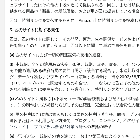
ェブサイトまたはその他の手段を通じて提供される、同じ、または類似
供される商品の「新品」の最低価格、および甲が乙に提供している場合
乙は、特別リンクを宣伝するために、Amazon上に特別リンクを投稿し
3. 乙のサイトに対する責任
乙は、乙のサイトに関して、その開発、運営、依存関係サービスおよび
任を負うものとします。例えば、乙は以下に関して単独で責任を負いま
(a) 乙のサイトおよび一切の関連設備の技術的運営、
(b) 本規約、全ての適用ある法令、条例、規則、政令、命令、ライセ
その他の適用ある政府当局の要件（開示（該当する場合は、米連邦取引
グ、データ保護およびプライバシー（該当する場合は、指令2002/58
（EU）2016/679）に関連するものを含む。）、ならびに乙とそ
される制限または要件を含む。）を遵守して、特別リンク及びプログラ
(c) 乙のサイトに掲載される素材（一切の商品説明およびその他の商
す。）の制作および掲載ならびにその正確性、完全性および適切性の確
(d) 甲の権利または他の個人もしくは団体の権利（著作権、商標、プ
違反または不正利用しない方法で、プログラム・コンテンツ、乙のサイ
ソシエイト・プログラム模倣品対策方針
への準拠の確保
(e) プライバシー規約その他を通じて、および第三者によるクッキー