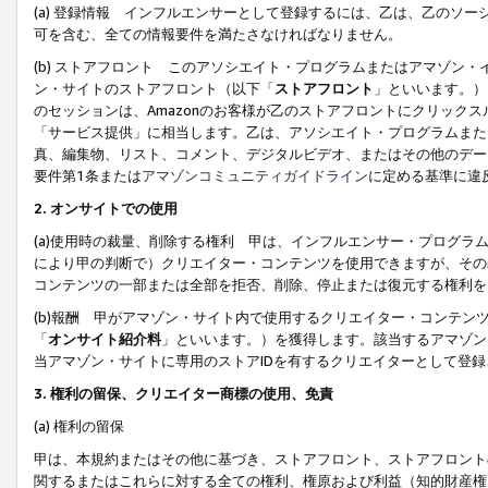
(a) 登録情報 インフルエンサーとして登録するには、乙は、乙のソ
可を含む、全ての情報要件を満たさなければなりません。
(b) ストアフロント このアソシエイト・プログラムまたはアマゾン
ン・サイトのストアフロント（以下「
ストアフロント
」といいます。）
のセッションは、Amazonのお客様が乙のストアフロントにクリック
「サービス提供」に相当します。乙は、アソシエイト・プログラムまた
真、編集物、リスト、コメント、デジタルビデオ、またはその他のデー
要件第1条または
アマゾンコミュニティガイドライン
に定める基準に違
2.
オンサイトでの使用
(a)使用時の裁量、削除する権利 甲は、インフルエンサー・プログラ
により甲の判断で）クリエイター・コンテンツを使用できますが、その
コンテンツの一部または全部を拒否、削除、停止または復元する権利を
(b)報酬 甲がアマゾン・サイト内で使用するクリエイター・コンテン
「
オンサイト紹介料
」といいます。）を獲得します。該当するアマゾン
当アマゾン・サイトに専用のストアIDを有するクリエイターとして登
3.
権利の留保、クリエイター商標の使用、免責
(a) 権利の留保
甲は、本規約またはその他に基づき、ストアフロント、ストアフロント
関するまたはこれらに対する全ての権利、権原および利益（知的財産権