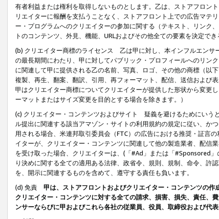
有者利益または権利を取得しないものとします。乙は、ストアフロントに
リエイターに報酬を支払うことなく、ストアフロント上での広告マテリア
ー・プログラムへのクリエイターの参加に関する（テキスト、リンク、
トのコンテンツ、外見、機能、URLおよびその他全ての要素を決定で
(b) クリエイター商標のライセンス 乙は甲に対し、本インフルエン
の最長期間にわたり、甲に対してパブリック・プロフィールへのリンク
に関連して甲に提供される乙の名前、写真、ロゴ、その他の商標（以下
複製、再生、翻案、翻訳、引用、再フォーマット、配信、送信および表
甲はクリエイター商標についてクリエイターが提供した形状から変更し
ーマットまたはサイズ変更を目的とする場合を除きます。）
(c) クリエイター・コンテンツおよびサイト 疑義を避けるためにい
ル提出に関連する該当アマゾン・サイトの利用規約の規定に従い、かつ、
用される場合、米連邦取引委員会（FTC）の広告における推奨・証言
イターが、クリエイター・コンテンツに関連して他の製造業者、配信業
を受け取った場合、クリエイターは、(「#Ad」または「#Sponsor
り決めに関する全ての適用ある法律、政省令、規則、規制、命令、許認
を、開示に関連するものを含めて、遵守する責任も負います。
(d) 免責
甲は、ストアフロントおよびクリエイター・コンテンツの作
クリエイター・コンテンツに対する全ての請求、損害、損失、責任、費
ンサーならびに甲およびこれら各社の従業員、役員、取締役および代表