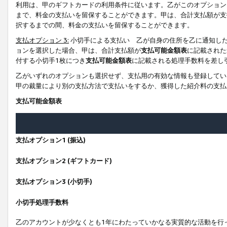
利用は、甲のギフトカードの利用条件に従います。乙がこのオプション
まで、料金の支払いを留保することができます。甲は、合計支払額が支
択するまでの間、料金の支払いを留保することができます。
支払オプション 3:
小切手による支払い 乙が自身の住所を乙に通知し
ョンを選択した場合、甲は、合計支払額が
支払可能金額表
に記載された
付する小切手1枚につき
支払可能金額表
に記載される処理手数料を差し
乙がいずれのオプションも選択せず、支払用の有効な情報も登録してい
甲の裁量により別の支払方法で支払いをするか、獲得した紹介料の支払
支払可能金額表
支払オプション1 (振込)
支払オプション2 (ギフトカード)
支払オプション3 (小切手)
小切手処理手数料
乙のアカウントが少なくとも1年にわたっていかなる実質的な活動を行