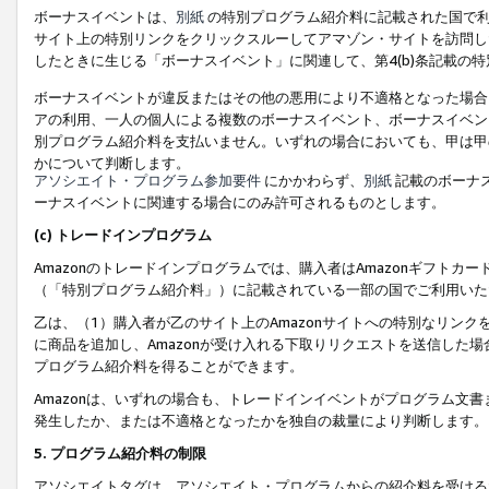
ボーナスイベントは、
別紙
の特別プログラム紹介料に記載された国で利
サイト上の特別リンクをクリックスルーしてアマゾン・サイトを訪問した
したときに生じる「ボーナスイベント」に関連して、第4(b)条記載の
ボーナスイベントが違反またはその他の悪用により不適格となった場合
アの利用、一人の個人による複数のボーナスイベント、ボーナスイベン
別プログラム紹介料を支払いません。いずれの場合においても、甲は甲
かについて判断します。
アソシエイト・プログラム参加要件
にかかわらず、
別紙
記載のボーナ
ーナスイベントに関連する場合にのみ許可されるものとします。
(c) トレードインプログラム
Amazonのトレードインプログラムでは、購入者はAmazonギフト
（「特別プログラム紹介料」）に記載されている一部の国でご利用いた
乙は、（1）購入者が乙のサイト上のAmazonサイトへの特別なリン
に商品を追加し、Amazonが受け入れる下取りリクエストを送信した場
プログラム紹介料を得ることができます。
Amazonは、いずれの場合も、トレードインイベントがプログラム文書
発生したか、または不適格となったかを独自の裁量により判断します。
5. プログラム紹介料の制限
アソシエイトタグは、アソシエイト・プログラムからの紹介料を受ける