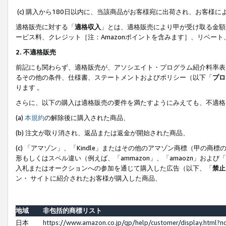
(c) 購入から180日以内に、当該商品がお客様宛に出荷され、お客
適格販売に対する「
適格収入
」とは、適格販売により甲が受け取る金額
ービス料、クレジット［注：Amazonポイントを含みます］、リベー
2. 不適格販売
前記にも関わらず、適格販売が、アソシエイト・プログラム紹介料率表
るその他の条件、仕様書、ステートメントおよびポリシー（以下「
プロ
ります 。
さらに、以下の購入は適格販売の要件を満たすようにみえても、不適格
(a)
本規約
の解除後に購入された商品、
(b) 注文が取り消され、返品または返金が開始された商品、
(c) 「アマゾン」、「Kindle」またはその他のアマゾン商標（甲
形もしくはスペル違い（例えば、「ammazon」、「amaozn」およ
入札またはオークションへの参加を通じて購入した広告（以下、「
禁止
ン・ サイトに紹介されたお客様が購入した商品、
地域
非包括的商標リスト
日本
https://www.amazon.co.jp/gp/help/customer/display.html