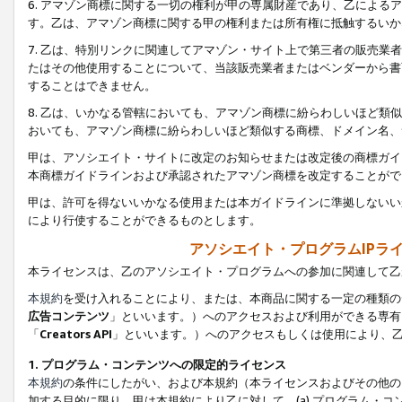
6. アマゾン商標に関する一切の権利が甲の専属財産であり、乙によ
す。乙は、アマゾン商標に関する甲の権利または所有権に抵触するいか
7. 乙は、特別リンクに関連してアマゾン・サイト上で第三者の販売
たはその他使用することについて、当該販売業者またはベンダーから書
することはできません。
8. 乙は、いかなる管轄においても、アマゾン商標に紛らわしいほど
おいても、アマゾン商標に紛らわしいほど類似する商標、ドメイン名、
甲は、アソシエイト・サイトに改定のお知らせまたは改定後の商標ガイ
本商標ガイドラインおよび承認されたアマゾン商標を改定することがで
甲は、許可を得ないいかなる使用または本ガイドラインに準拠しないい
により行使することができるものとします。
アソシエイト・プログラムIPラ
本ライセンスは、乙のアソシエイト・プログラムへの参加に関連して乙
本規約
を受け入れることにより、または、本商品に関する一定の種類の
広告コンテンツ
」といいます。）へのアクセスおよび利用ができる専有
「
Creators API
」といいます。）へのアクセスもしくは使用により、
1. プログラム・コンテンツへの限定的ライセンス
本規約
の条件にしたがい、および本規約（本ライセンスおよびその他の
加する目的に限り、甲は本規約により乙に対して、(a) プログラム・コ