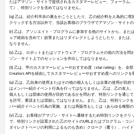
たはアマゾン・サイトで提供されるカスタマーレビュー、フォーラム、
て）、特別リンクを含めてはなりません。
(q) 乙は、
紹介料率表
の裏をかこうとしたり、乙の紹介料を人為的に増
クリックする方法以外で、当該お客様のブラウザでアマゾン・サイトの
(r) 乙は、アソシエイト・プログラムに参加する他のサイトから、ま
ェア経由を含めて）妨害またはリダイレクトしようとしたり、または、
なりません。
(s) 乙は、ロボットまたはソフトウェア・プログラムその他の方法を
ゾン・サイト上でのセッションを作出してはなりません。
(t) 乙は、甲のカスタマーレビューやおすすめ度（star rating
Creators APIを経由してカスタマーレビューやおすすめ度へのリンク
(u) 乙は、乙自身の使用またはその他の個人もしくは企業の使用が目
はメンバー紹介イベント行為を行ってはなりません。乙は、乙の友人、
個人もしくは団体の使用が目的であるかを問わず、特別リンクを通じて
を許可、要請または奨励してはなりません。また、乙は、特別リンクを
バー紹介イベント行為の実施、または再販売もしくは（あらゆる種類の
(v) 乙は、お客様がアマゾン・サイトへ遷移するため特別リンクをク
で、特別リンクが設置された乙のサイトのURLまたはプログラム・コ
ダイレクトページの利用によるものも含め）クローク（覆う）、ハイド