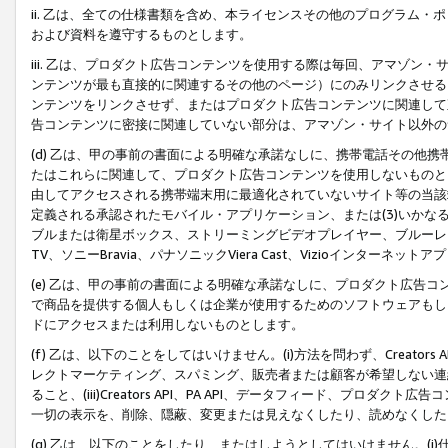
ii. 乙は、全ての仕様書類を含め、本ライセンスその他のプログラム
および資料を遵守するものとします。
iii. 乙は、プロダクト広告コンテンツを使用する際は毎回、アマゾ
ンテンツが最も直接的に関連するその他のページ）にのみリンクさせる
ンテンツをリンクさせず、またはプロダクト広告コンテンツに関連して
告コンテンツに密接に関連していない部分は、アマゾン・サイト以外の
(d) 乙は、甲の事前の書面による明確な承諾なしに、携帯電話その他
たはこれらに関連して、プロダクト広告コンテンツを使用しないものと
由してアクセスされる携帯端末用に最適化されていないサイト等の当該端
定義される承認されたモバイル・アプリケーション、または(3)いか
ブルまたは衛星ボックス、ストリーミングビデオプレイヤー、ブルーレイ
TV、ソニーBravia、パナソニックViera Cast、Vizioインター
(e) 乙は、甲の事前の書面による明確な承諾なしに、プロダクト広告
で商品を提供する個人もしくは企業が使用するためのソフトウェアもしくはその
ドにアクセスまたは利用しないものとします。
(f) 乙は、以下のことをしてはいけません。(i)方法を問わず、Creator
レクトマーケティング、スパミング、販売者または顧客が希望しない連
ること、(iii)Creators API、PA API、データフィード、プ
一切の表示を、削除、隠蔽、変更または見えなくしたり、読めなくした
(g) 乙は、以下のことをしたり、またはしようとしてはいけません。(