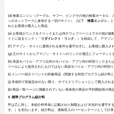
(d) 検索エンジン（グーグル、ヤフー、ビングその他の検索ポータル
ンのネットワークに参加する一切のサイト）（以下「
検索エンジン
」と
れたお客様が購入した商品、
(e) お客様がリンクをクリックまたは仲介ウェブページ上でその他の
イトに送るリンク（「
リダイレクト・リンク
」）を経由して、アマゾン
(f) アマゾン・サイトに適用される条件を遵守せずに、お客様に購入さ
(g) 乙のサイトからアマゾン・サイトへのリンクが適正にフォーマッ
(h) 承認モバイル・アプリ以外のモバイル・アプリ内の特別リンクまたはC
ツールにより提供されたものではない承認モバイル・アプリ内の特別リ
(i) メンバー紹介イベントの対象商品（関連する特別プログラム紹介料と
(j) 本規約で別途定めのない限り、サブスクリプションとして購入され
(k) 商品一覧ページに掲載されていない発表前の商品や予約開始前の商
3. 標準プログラム紹介料
甲は乙に対し、本紹介料率表に記載された制限および
本規約
を遵守す
す。）を支払います。紹介料は、適格収入のパーセンテージとして計算