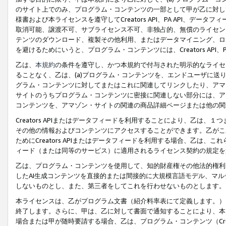
のサイト上でのみ、プログラム・コンテンツの一部として甲が乙に対し
様書および本ライセンスを遵守してCreators API、PA API、
取消可能、譲渡不可、サブライセンス不可、非独占的、無償のライセン
テンツのダウンロード、複製その他利用、またはデータマイニング、ロ
を避けるためにいうと、プログラム・コンテンツには、Creators AP
乙は、
本規約
の条件を遵守し、かつ本規約で付与された明示的なライセ
ることなく、乙は、(a)プログラム・コンテンツを、エンドユーザに
グラム・コンテンツに対してまたはこれに関連してリンクしたり、アマ
サイトのうちプログラム・コンテンツに密接に関連しない部分には、ア
コンテンツを、アマゾン・サイトの関連の商品詳細ページまたは他の関
Creators APIまたはデータフィードを利用することにより、乙は、
その他の情報およびコンテンツにアクセスすることができます。乙がこ
ためにCreators APIまたはデータフィードを利用する場合、乙は、こ
ィード（または同等のサービス）に適用されるライセンス契約の規定を
乙は、プログラム・コンテンツを使用して、知的財産権その他法的権利
したAI生成コンテンツを直接的または間接的に大規模言語モデル、マ
しないものとし、また、第三者をしてこれを行わせないものとします。
本ライセンスは、乙がプログラム文書（紹介料率表にて定義します。）
終了します。さらに、甲は、乙に対して書面で通知することにより、本
場合または甲が随時要請する場合、乙は、プログラム・コンテンツ（Cre