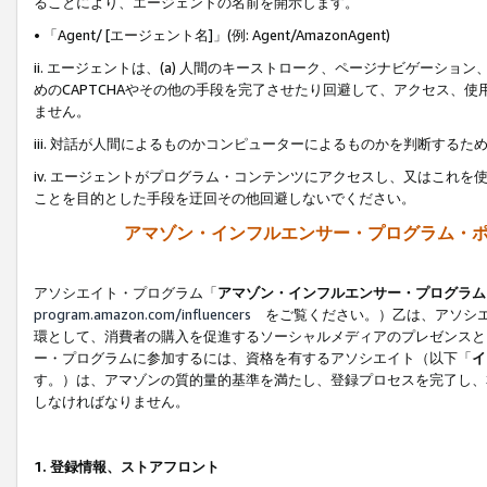
ることにより、エージェントの名前を開示します。
• 「Agent/ [エージェント名]」(例: Agent/AmazonAgent)
ii. エージェントは、(a) 人間のキーストローク、ページナビゲーシ
めのCAPTCHAやその他の手段を完了させたり回避して、アクセス、
ません。
iii. 対話が人間によるものかコンピューターによるものかを判断する
iv. エージェントがプログラム・コンテンツにアクセスし、又はこれ
ことを目的とした手段を迂回その他回避しないでください。
アマゾン・インフルエンサー・プログラム・
アソシエイト・プログラム「
アマゾン・インフルエンサー・プログラム
program.amazon.com/influencers
をご覧ください。）乙は、アソシエ
環として、消費者の購入を促進するソーシャルメディアのプレゼンスと
ー・プログラムに参加するには、資格を有するアソシエイト（以下「
イ
す。）は、アマゾンの質的量的基準を満たし、登録プロセスを完了し、
しなければなりません。
1.
登録情報、ストアフロント