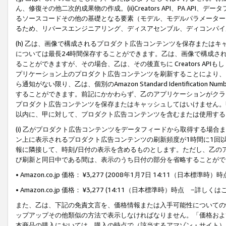
ん、修復その他二次的成果物の作成。(ii)Creators API、PA 
るソースコードその他の基礎となる要素（モデル、モデルパラメーター
るため、リバースエンジニアリング、ディスアセンブル、ディコンパイ
(h) 乙は、画像で構成されるプロダクト広告コンテンツを保存または
については最長24時間保存することができます。乙は、画像で構成さ
ることができますが、その場合、乙は、その後直ちに Creators AP
プリケーション上のプロダクト広告コンテンツを刷新することにより、
ら通知がない限り、乙は、個別のAmazon Standard Identification Nu
することができます。前記にかかわらず、乙のアプリケーションがクラ
プロダクト広告コンテンツを保存またはキャッシュしてはいけません。
以内に、甲に対して、プロダクト広告コンテンツを含むまたは使用する
(i) 乙がプロダクト広告コンテンツをデータフィードから取得する場合または
ン上に表示されるプロダクト広告コンテンツの刷新頻度が1時間に1回
報に隣接して、時刻/日付の表示を含めるものとします。ただし、乙の
び刷新と同日中である間は、表示のうち日付の部分を省略することがで
• Amazon.co.jp 価格： ¥3,277 (2008年1月7日 14:11（日本標準
• Amazon.co.jp 価格： ¥3,277 (14:11（日本標準時）時点 −詳しくは
また、乙は、下記の免責文言を、価格情報または入手可能性についての
ップアップその他類似の方法で表示しなければなりません。「価格およ
本商品の購入においては、購入の時点で（該当するアマゾン・サイト）