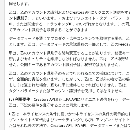
同意します。
乙は、乙のアカウントの識別およびCreators APIにリクエスト送
ント識別子
）」といいます。）およびアソシエイト・タグ・パラメータ（
ID」または関連する「トラッキングID」のいずれかとなります。）の両方
てアカウント識別子を取得することができます
データフィードを通じてプロダクト広告コンテンツを取得する場合、乙は、Cre
とします。乙は、データフィードの承認過程の一部として、乙のFeeds
甲は、乙のアカウント識別子を随時変更することがあります。秘密キー
密およびセキュリティを維持しなければなりません。乙は、乙の秘密キ
せん。公開キーであるアカウント識別子は、秘密ではありません。
乙は、乙のアカウント識別子のもとで行われる全ての活動について、こ
ず、全面的に責任を負います。したがって、乙は、乙以外の者が乙の秘
もしくは盗まれた場合、直ちに甲に連絡しなければなりません。乙は、
タグ・パラメータまたはアカウント識別子を使用してはなりません。
(c) 利用要件
Creators APIまたはPA APIにリクエスト送信を
乙は、下記の要件を遵守することに同意します。
i. 乙は、本ライセンスの条件に従いかつ本ライセンスの条件の明示的
ゾン・サイトの宣伝およびマーケティングならびにアマゾン・サイト上
たはそれ以外の方法で、Creators API、PA API、データフィー