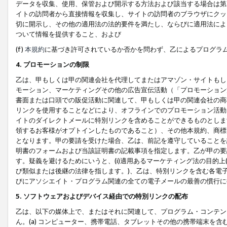
データを収集、使用、保管および開示する方法および該当する場合は第
イトの訪問者から直接情報を収集し、サイトの訪問者のブラウザにクッ
切に開示し、その他の適用法の法的要件を満たし、ならびに適用法によ
ついて情報を提供すること、および
(f)
本規約
に基づき許可されているか否かを問わず、乙によるプログラ
4. プロモーションの制限
乙は、甲もしくは甲の関連会社を代理してまたはアマゾン・サイトもし
モーション、マーケティングその他の広告宣伝活動（「プロモーション
書面または口頭での販促活動に関連して、甲もしくは甲の関連会社の商
リンクを使用することなどにより、オフラインでのプロモーション活動
イトのダイレクトメールに特別リンクを含めることができるものとしま
領するお客様がオプトインしたものであること）、その他本規約、商標
となります。甲の要請を受けた場合、乙は、前記を遵守していることを
明書のフォームおよび当該証明書の記載事項を指定します。乙が甲の要
す。疑義を避けるためにいうと、(i)適用あるマーケティング法の目的上(例
び類似または後継の法律を指します。)、乙は、特別リンクを含む各電子
びにアソシエイト・プログラム関連の全ての電子メールの最善の慣行に
5. ソフトウェアおよびデバイス経由での特別リンクの配布
乙は、以下の媒体上で、またはそれに関連して、プログラム・コンテン
ん。(a) コンピューター、携帯電話、タブレットその他の携帯端末を