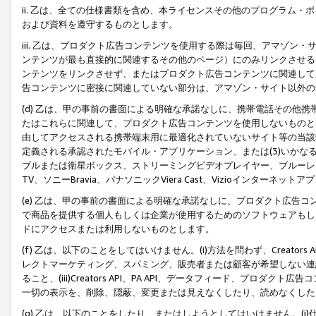
ii. 乙は、全ての仕様書類を含め、本ライセンスその他のプログラム
および資料を遵守するものとします。
iii. 乙は、プロダクト広告コンテンツを使用する際は毎回、アマゾ
ンテンツが最も直接的に関連するその他のページ）にのみリンクさせる
ンテンツをリンクさせず、またはプロダクト広告コンテンツに関連して
告コンテンツに密接に関連していない部分は、アマゾン・サイト以外の
(d) 乙は、甲の事前の書面による明確な承諾なしに、携帯電話その他
たはこれらに関連して、プロダクト広告コンテンツを使用しないものと
由してアクセスされる携帯端末用に最適化されていないサイト等の当該端
定義される承認されたモバイル・アプリケーション、または(3)いか
ブルまたは衛星ボックス、ストリーミングビデオプレイヤー、ブルーレイ
TV、ソニーBravia、パナソニックViera Cast、Vizioインター
(e) 乙は、甲の事前の書面による明確な承諾なしに、プロダクト広告
で商品を提供する個人もしくは企業が使用するためのソフトウェアもしくはその
ドにアクセスまたは利用しないものとします。
(f) 乙は、以下のことをしてはいけません。(i)方法を問わず、Creator
レクトマーケティング、スパミング、販売者または顧客が希望しない連
ること、(iii)Creators API、PA API、データフィード、プ
一切の表示を、削除、隠蔽、変更または見えなくしたり、読めなくした
(g) 乙は、以下のことをしたり、またはしようとしてはいけません。(