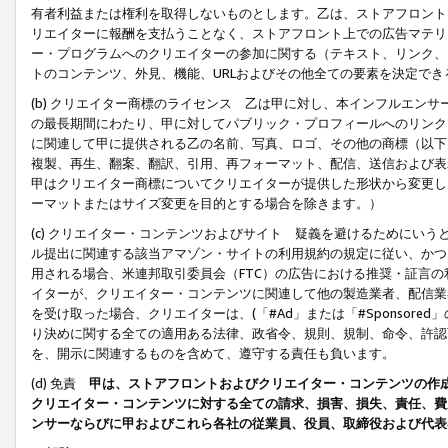
有者利益または権利を取得しないものとします。乙は、ストアフロントに
リエイターに報酬を支払うことなく、ストアフロント上での広告マテリア
ー・プログラムへのクリエイターの参加に関する（テキスト、リンク、
トのコンテンツ、外見、機能、URLおよびその他全ての要素を決定で
(b) クリエイター商標のライセンス 乙は甲に対し、本インフルエン
の最長期間にわたり、甲に対してパブリック・プロフィールへのリンク
に関連して甲に提供される乙の名前、写真、ロゴ、その他の商標（以下
複製、再生、翻案、翻訳、引用、再フォーマット、配信、送信および表
甲はクリエイター商標についてクリエイターが提供した形状から変更し
ーマットまたはサイズ変更を目的とする場合を除きます。）
(c) クリエイター・コンテンツおよびサイト 疑義を避けるためにい
ル提出に関連する該当アマゾン・サイトの利用規約の規定に従い、かつ、
用される場合、米連邦取引委員会（FTC）の広告における推奨・証言
イターが、クリエイター・コンテンツに関連して他の製造業者、配信業
を受け取った場合、クリエイターは、(「#Ad」または「#Sponsor
り決めに関する全ての適用ある法律、政省令、規則、規制、命令、許認
を、開示に関連するものを含めて、遵守する責任も負います。
(d) 免責
甲は、ストアフロントおよびクリエイター・コンテンツの作
クリエイター・コンテンツに対する全ての請求、損害、損失、責任、費
ンサーならびに甲およびこれら各社の従業員、役員、取締役および代表