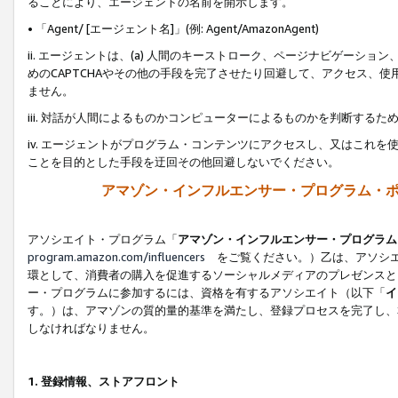
ることにより、エージェントの名前を開示します。
• 「Agent/ [エージェント名]」(例: Agent/AmazonAgent)
ii. エージェントは、(a) 人間のキーストローク、ページナビゲーシ
めのCAPTCHAやその他の手段を完了させたり回避して、アクセス、
ません。
iii. 対話が人間によるものかコンピューターによるものかを判断する
iv. エージェントがプログラム・コンテンツにアクセスし、又はこれ
ことを目的とした手段を迂回その他回避しないでください。
アマゾン・インフルエンサー・プログラム・
アソシエイト・プログラム「
アマゾン・インフルエンサー・プログラム
program.amazon.com/influencers
をご覧ください。）乙は、アソシエ
環として、消費者の購入を促進するソーシャルメディアのプレゼンスと
ー・プログラムに参加するには、資格を有するアソシエイト（以下「
イ
す。）は、アマゾンの質的量的基準を満たし、登録プロセスを完了し、
しなければなりません。
1.
登録情報、ストアフロント