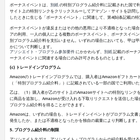
ボーナスイベントは、
別紙
の特別プログラム紹介料に記載された国で利
サイト上の特別リンクをクリックスルーしてアマゾン・サイトを訪問した
したときに生じる「ボーナスイベント」に関連して、第4(b)条記載の
ボーナスイベントが違反またはその他の悪用により不適格となった場合
アの利用、一人の個人による複数のボーナスイベント、ボーナスイベン
別プログラム紹介料を支払いません。いずれの場合においても、甲は甲
かについて判断します。
アソシエイト・プログラム参加要件
にかかわらず、
別紙
記載のボーナ
ーナスイベントに関連する場合にのみ許可されるものとします。
(c) トレードインプログラム
Amazonのトレードインプログラムでは、購入者はAmazonギフト
（「特別プログラム紹介料」）に記載されている一部の国でご利用いた
乙は、（1）購入者が乙のサイト上のAmazonサイトへの特別なリン
に商品を追加し、Amazonが受け入れる下取りリクエストを送信した場
プログラム紹介料を得ることができます。
Amazonは、いずれの場合も、トレードインイベントがプログラム文書
発生したか、または不適格となったかを独自の裁量により判断します。
5. プログラム紹介料の制限
アソシエイトタグは、アソシエイト・プログラムからの紹介料を受ける