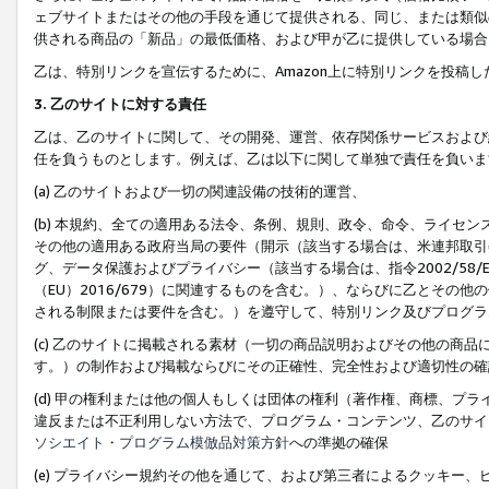
ェブサイトまたはその他の手段を通じて提供される、同じ、または類似
供される商品の「新品」の最低価格、および甲が乙に提供している場合
乙は、特別リンクを宣伝するために、Amazon上に特別リンクを投稿し
3. 乙のサイトに対する責任
乙は、乙のサイトに関して、その開発、運営、依存関係サービスおよび
任を負うものとします。例えば、乙は以下に関して単独で責任を負いま
(a) 乙のサイトおよび一切の関連設備の技術的運営、
(b) 本規約、全ての適用ある法令、条例、規則、政令、命令、ライセ
その他の適用ある政府当局の要件（開示（該当する場合は、米連邦取引
グ、データ保護およびプライバシー（該当する場合は、指令2002/58
（EU）2016/679）に関連するものを含む。）、ならびに乙とそ
される制限または要件を含む。）を遵守して、特別リンク及びプログラ
(c) 乙のサイトに掲載される素材（一切の商品説明およびその他の商
す。）の制作および掲載ならびにその正確性、完全性および適切性の確
(d) 甲の権利または他の個人もしくは団体の権利（著作権、商標、プ
違反または不正利用しない方法で、プログラム・コンテンツ、乙のサイ
ソシエイト・プログラム模倣品対策方針
への準拠の確保
(e) プライバシー規約その他を通じて、および第三者によるクッキー