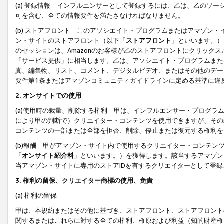
(a) 登録情報 インフルエンサーとして登録するには、乙は、乙のソ
可を含む、全ての情報要件を満たさなければなりません。
(b) ストアフロント このアソシエイト・プログラムまたはアマゾン
ン・サイトのストアフロント（以下「
ストアフロント
」といいます。）
のセッションは、Amazonのお客様が乙のストアフロントにクリック
「サービス提供」に相当します。乙は、アソシエイト・プログラムまた
真、編集物、リスト、コメント、デジタルビデオ、またはその他のデー
要件第1条または
アマゾンコミュニティガイドライン
に定める基準に違
2.
オンサイトでの使用
(a)使用時の裁量、削除する権利 甲は、インフルエンサー・プログラ
により甲の判断で）クリエイター・コンテンツを使用できますが、その
コンテンツの一部または全部を拒否、削除、停止または復元する権利を
(b)報酬 甲がアマゾン・サイト内で使用するクリエイター・コンテン
「
オンサイト紹介料
」といいます。）を獲得します。該当するアマゾン
当アマゾン・サイトに専用のストアIDを有するクリエイターとして登
3.
権利の留保、クリエイター商標の使用、免責
(a) 権利の留保
甲は、本規約またはその他に基づき、ストアフロント、ストアフロント
関するまたはこれらに対する全ての権利、権原および利益（知的財産権