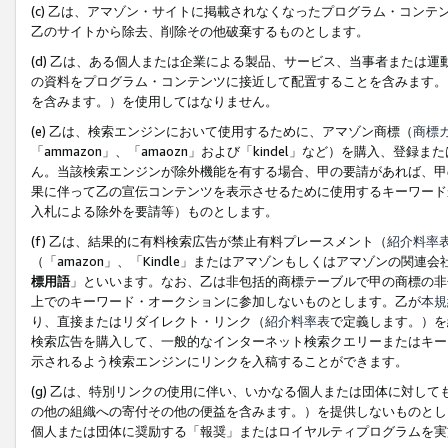
(c) 乙は、アマゾン・サイトに掲載されなくなったプログラム・コン
乙のサイトから除去、削除その他破棄するものとします。
(d) 乙は、ある個人または企業による製品、サービス、当事者または
の資料をプログラム・コンテンツに接近して配置することを含みます。
を含みます。）を使用してはなりません。
(e) 乙は、検索エンジンにおいて使用するために、アマゾン商標（
商標
「ammazon」、「amaozn」および「kindel」など）を購入
ん。当該検索エンジンが除外機能を有する場合、甲の要請があれば、甲
果に伴って乙の宣伝コンテンツを表示させるために使用するキーワード
入札による除外を要請等）ものとします。
(f) 乙は、結果的に有料検索広告が禁止有料プレースメント（
紹介料率
（「amazon」、「Kindle」またはアマゾンもしくはアマゾンの
標用語
」といいます。なお、乙は非包括的商標テーブルで甲の商標の非
上でのキーワード・オークションに参加しないものとします。乙が
本規
り、直接またはリダイレクト・リンク（
紹介料率表
で定義します。）を
検索広告を購入して、一般的なインターネット検索クエリーまたはキー
示されるよう検索エンジンにリンクを入稿することができます。
(g) 乙は、特別リンクの使用に伴い、いかなる個人または団体に対し
の他の組織への寄付その他の便益を含みます。）を提供しないものとし
個人または団体に奨励する「報奨」またはロイヤルティプログラムを実