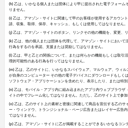
(h) 乙は、いかなる個人または団体により甲に提出された電子フォー
りません。
(i) 乙は、アマゾン・サイトに関連して甲のお客様が使用するアカウ
請、収集、取得、保存、キャッシュ、もしくは使用してはなりません。
(j) 乙は、アマゾン・サイトのボタン、リンクその他の機能を、変更
(k) 乙は、他の個人または団体を代理して、アマゾン・サイトにおい
行為をするのを承認、支援または奨励してはなりません。
(l) 乙は、甲と乙との関係について、または何らかの機能もしくは取
理的可能性のある行為を行ってはなりません。
(m) 乙は、乙のサイトに、いかなるスパイウェア、マルウェア、ウィ
が自身のコンピューター その他の電子デバイスにダウンロードもしく
ソフトウェア・アプリケーションを含めたり、表示したり、または特別
(n) 乙は、モバイル・アプリ内に組み込まれたアプリ内ウェブブラウザ
イトの中でフレーム化してはなりません。ただし、乙のサイト上で参加
(o) 乙は、乙のサイト上の素材と密接に関連して商品を宣伝する乙の
ー・ウィンドウ、トランジショナル・ページ広告またはレイヤー広告内
てはなりません。
(p) 乙は、アマゾン・サイトに乙が掲載することができるいかなるコ