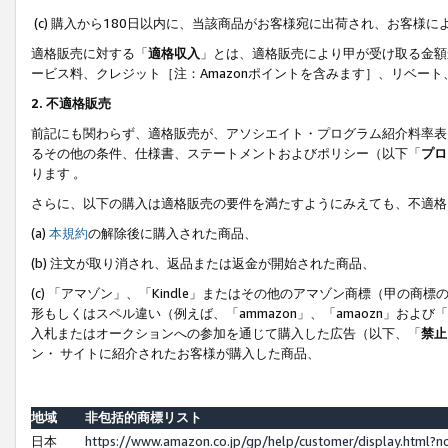
(c) 購入から180日以内に、当該商品がお客様宛に出荷され、お客
適格販売に対する「
適格収入
」とは、適格販売により甲が受け取る金額
ービス料、クレジット［注：Amazonポイントを含みます］、リベー
2. 不適格販売
前記にも関わらず、適格販売が、アソシエイト・プログラム紹介料率表
るその他の条件、仕様書、ステートメントおよびポリシー（以下「
プロ
ります 。
さらに、以下の購入は適格販売の要件を満たすようにみえても、不適格
(a)
本規約
の解除後に購入された商品、
(b) 注文が取り消され、返品または返金が開始された商品、
(c) 「アマゾン」、「Kindle」またはその他のアマゾン商標（甲
形もしくはスペル違い（例えば、「ammazon」、「amaozn」およ
入札またはオークションへの参加を通じて購入した広告（以下、「
禁止
ン・ サイトに紹介されたお客様が購入した商品、
地域
非包括的商標リスト
日本
https://www.amazon.co.jp/gp/help/customer/display.html