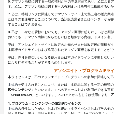
6. アマゾン商標に関する一切の権利が甲の専属財産であり、乙によ
す。乙は、アマゾン商標に関する甲の権利または所有権に抵触するいか
7. 乙は、特別リンクに関連してアマゾン・サイト上で第三者の販売
たはその他使用することについて、当該販売業者またはベンダーから書
することはできません。
8. 乙は、いかなる管轄においても、アマゾン商標に紛らわしいほど
おいても、アマゾン商標に紛らわしいほど類似する商標、ドメイン名、
甲は、アソシエイト・サイトに改定のお知らせまたは改定後の商標ガイ
本商標ガイドラインおよび承認されたアマゾン商標を改定することがで
甲は、許可を得ないいかなる使用または本ガイドラインに準拠しないい
により行使することができるものとします。
アソシエイト・プログラムIPラ
本ライセンスは、乙のアソシエイト・プログラムへの参加に関連して乙
本規約
を受け入れることにより、または、本商品に関する一定の種類の
広告コンテンツ
」といいます。）へのアクセスおよび利用ができる専有
「
Creators API
」といいます。）へのアクセスもしくは使用により、
1. プログラム・コンテンツへの限定的ライセンス
本規約
の条件にしたがい、および本規約（本ライセンスおよびその他の
加する目的に限り、甲は本規約により乙に対して、(a) プログラム・コ