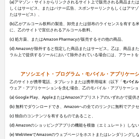
(a)アマゾン・サイトからリンクされるサイト上で販売される商品またはサ
しくはサービス、またはバナー広告、スポンサーリンクもしくはアマゾ
たはサービス）、
(b)乙がアルコール飲料の製造、卸売または頒布のライセンスを有す
に、乙のサイトで宣伝されるアルコール飲料、
(c) 処方薬、またはAmazon Pharmacyが販売するその他の商品、
(d) Amazonが除外すると指定した商品またはサービス。乙は、商品また
ラル上で提供するツールにおいて除外されている場合には、アラートを
アソシエイト・プログラム・モバイル・アプリケー
乙のサイトが携帯電話、タブレットまたは携帯用端末（以下「
モバイル
ウェア・アプリケーションを含む場合、乙のモバイル・アプリケーショ
(a) Google Play、AppleまたはAmazonアプリストアのいずれかで
(b) 無料でダウンロードでき、Amazonへの全てのリンクに無料でアク
(c) 独自のコンテンツを有するものであること、
(d) Amazonのショッピングアプリの機能を模倣（エミュレート）しな
(e) WebViewでAmazonのウェブページをホストまたはレンダリング