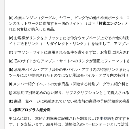
(d) 検索エンジン（グーグル、ヤフー、ビングその他の検索ポータル
ンのネットワークに参加する一切のサイト）（以下「
検索エンジン
」と
れたお客様が購入した商品、
(e) お客様がリンクをクリックまたは仲介ウェブページ上でその他の
イトに送るリンク（「
リダイレクト・リンク
」）を経由して、アマゾン
(f) アマゾン・サイトに適用される条件を遵守せずに、お客様に購入さ
(g) 乙のサイトからアマゾン・サイトへのリンクが適正にフォーマッ
(h) 承認モバイル・アプリ以外のモバイル・アプリ内の特別リンクまたはC
ツールにより提供されたものではない承認モバイル・アプリ内の特別リ
(i) メンバー紹介イベントの対象商品（関連する特別プログラム紹介料と
(j) 本規約で別途定めのない限り、サブスクリプションとして購入され
(k) 商品一覧ページに掲載されていない発表前の商品や予約開始前の商
3. 標準プログラム紹介料
甲は乙に対し、本紹介料率表に記載された制限および
本規約
を遵守す
す。）を支払います。紹介料は、適格収入のパーセンテージとして計算