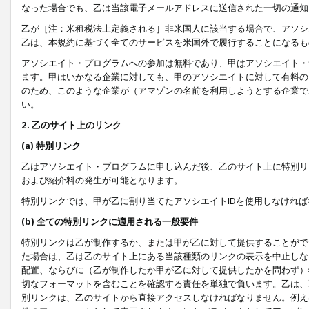
なった場合でも、乙は当該電子メールアドレスに送信された一切の通知
乙が［注：米租税法上定義される］非米国人に該当する場合で、アソシ
乙は、本規約に基づく全てのサービスを米国外で履行することになるも
アソシエイト・プログラムへの参加は無料であり、甲はアソシエイト・
ます。甲はいかなる企業に対しても、甲のアソシエイトに対して有料の
のため、このような企業が（アマゾンの名前を利用しようとする企業で
い。
2. 乙のサイト上のリンク
(a) 特別リンク
乙はアソシエイト・プログラムに申し込んだ後、乙のサイト上に特別リ
および紹介料の発生が可能となります。
特別リンクでは、甲が乙に割り当てたアソシエイトIDを使用しなけれ
(b) 全ての特別リンクに適用される一般要件
特別リンクは乙が制作するか、または甲が乙に対して提供することがで
た場合は、乙は乙のサイト上にある当該種類のリンクの表示を中止しな
配置、ならびに（乙が制作したか甲が乙に対して提供したかを問わず）
切なフォーマットを含むことを確認する責任を単独で負います。乙は、
別リンクは、乙のサイトから直接アクセスしなければなりません。例えば、