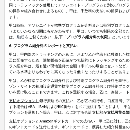
同じトラフィックを使用してアソシエイト・プログラムと別のプログラ
の操作や組み合わせによるもの）、甲は、手数料の支払いの留保および
ます。
甲は随時、アソシエイトが標準プログラム紹介料または特別プログラム
（またいかなる期間にもかかわらず）、甲は、いつでも制限の全部また
は、
別紙
をご覧ください（以下「
プログラム紹介料の制限
」といいま
6. プログラム紹介料のレポートと支払い
甲は、甲内部のトラッキングのために、および乙が当該月に獲得した標
乙に配布するため、適格販売を正確かつ包括的にトラッキングするため
ラム紹介料は、最も近い現地通貨の金額（米ドルの場合はセントなど）
ている水準よりもわずかに高くなったり低くなったりすることがありま
甲は、乙が標準プログラム紹介料および特別プログラム紹介料を獲得し
ゾン・サイトの初期設定通貨で標準プログラム紹介料および特別プログ
いを受け取ることもできます。これを選択する場合、乙は、為替レート
支払オプション1:
銀行振込での支払い 乙が乙の銀行名、口座番号、ア
する場合はABA、IBANおよびBIC番号）を乙に提供することにより
プションを選択した場合、甲は、乙に対する合計支払額が
支払可能金額
支払オプション2:
Amazonギフトカードでの支払い 甲は乙に対し、
のギフトカードを送付します。ギフトカードは、獲得した紹介料相当の