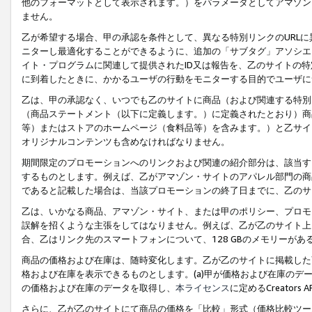
他のフォーマットとして表示されます。）をパラメータとしてアマゾン
ません。
乙が希望する場合、甲の承認を条件として、異なる特別リンクのURL
ニターし最適化することができるように、追加の「サブタグ」アソシエ
イト・プログラムに関連して提供されたID又は報告を、乙のサイトの
に到着したときに、かかるユーザの行動をモニターする目的でユーザに
乙は、甲の承認なく、いつでも乙のサイトに商品（および関連する特別
（商品ステートメント（以下に定義します。）に定義されたとおり）商
等）またはストアのホームページ（食料品等）を含みます。）と乙サイ
オリジナルコンテンツも含めなければなりません。
期間限定のプロモーションへのリンクおよび関連の紹介部分は、該当す
するものとします。例えば、乙がアマゾン・サイトのアパレル部門の商
であると記載した場合は、当該プロモーションの終了日までに、乙のサ
乙は、いかなる商品、アマゾン・サイト、または甲のポリシー、プロモ
誤解を招くような主張をしてはなりません。例えば、乙が乙のサイト上に
合、乙はリンク先のスマートフォンについて、128 GBのメモリーが
商品の価格および在庫は、随時変化します。乙が乙のサイトに掲載した
格および在庫を表示できるものとします。(a)甲が価格および在庫のデータを
の価格および在庫のデータを取得し、
本ライセンス
に定めるCreator
さらに、乙が乙のサイトにて商品の価格を「比較」形式（価格比較ツー