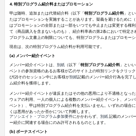
4. 特別プログラム紹介料またはプロモーション
甲は随時、追加または代替紹介料（以下「
特別プログラム紹介料
」とい
たはプロモーションを実施することがあります。疑義を避けるために（
はプロモーションの全部または一部をいつでも中止または変更する権利
て（商品購入を含まないものも）、紹介料率表の第2条において特定さ
プログラム文書上の制限についても、特別プログラムまたはプロモーシ
現在は、次の特別プログラム紹介料が利用可能です。
(a) メンバー紹介イベント
メンバー紹介イベントは、
別紙
（以下「
特別プログラム紹介料
」といい
ベントの参加資格のあるお客様が乙のサイト上の特別リンクをクリック
び(2)そのセッション中にお客様が
別紙
記載のメンバー紹介行為を完了
ム紹介料を獲得します。
メンバー紹介イベントが違反またはその他の悪用により不適格となった
ウェアの利用、一人の個人による複数のメンバー紹介イベント、メンバ
ベント）、甲は特別プログラム紹介料を支払いません。いずれの場合に
くは悪用があったか否かについて判断します。
アソシエイト・プログラム参加要件
にかかわらず、
別紙
記載のメンバー
ー紹介に関連する場合にのみ許可されるものとします。
(b) ボーナスイベント