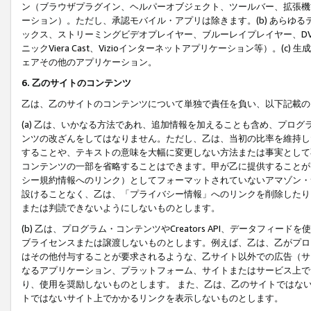
ン（ブラウザプラグイン、ヘルパーオブジェクト、ツールバー、拡張機
ーション）。ただし、承認モバイル・アプリは除きます。(b) あらゆ
ックス、ストリーミングビデオプレイヤー、ブルーレイプレイヤー、DVDプ
ニックViera Cast、Vizioインターネットアプリケーション等）。(
ェアその他のアプリケーション。
6. 乙のサイトのコンテンツ
乙は、乙のサイトのコンテンツについて単独で責任を負い、以下記載の
(a) 乙は、いかなる方法であれ、追加情報を加えることも含め、プロ
ンツの改ざんをしてはなりません。ただし、乙は、当初の比率を維持し
することや、テキストの意味を大幅に変更しない方法または事実として
コンテンツの一部を省略することはできます。甲が乙に提供することが
シー規約情報へのリンク）としてフォーマットされていないアマゾン・
設けることなく、乙は、「プライバシー情報」へのリンクを削除したり
または判読できないようにしないものとします。
(b) 乙は、プログラム・コンテンツやCreators API、データフ
ブライセンスまたは譲渡しないものとします。例えば、乙は、乙がプロ
はその他付与することが要求されるような、乙サイト以外での広告（サ
なるアプリケーション、プラットフォーム、サイトまたはサービス上で
り、使用を奨励しないものとします。 また、乙は、乙のサイトではな
トではないサイト上でかかるリンクを表示しないものとします。