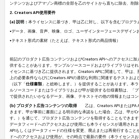
ンテンツおよびアマゾン商標の全部を乙のサイトから直ちに除去、削除
2. Creators API使用要件
(a) 説明：
本ライセンスに基づき、甲は乙に対し、以下を含むプログラ
•データ、画像、音声、映像、ロゴ、ユーザインターフェースデザイン
•テキスト形式の素材（たとえば、テキスト形式の商品情報）
前記のプロダクト広告コンテンツおよびCreators APIへのアクセスに
供することがあります。サンプルソースコードおよびライブラリはそれ
イセンスに基づき乙に提供されます。Creators APIに関連して
上の必要条件ならびにCreators APIの適切な利用に関連するテ
（以下「
仕様書類
」と総称します。）を提供することがあります。本ラ
ルソースコードまたはライブラリおよび甲が提供する仕様書類は、「プ
で提供されたいかなるデータ、画像、テキストその他の情報またはコン
(b) プロダクト広告コンテンツの取得
乙は、Creators APIま
きます。甲が事前に書面による明示的な承認をした場合、乙は、甲がCreator
す。）を通じて、プロダクト広告コンテンツを取得することもできます
データフィードへのアクセスおよび使用にも本ライセンスが適用されます。乙は
APIもしくはデータフィードの仕様を変更、廃止または再発行することがで
ドへのアクセスおよび使用が、その時点で最新の要件（本ライセンスお