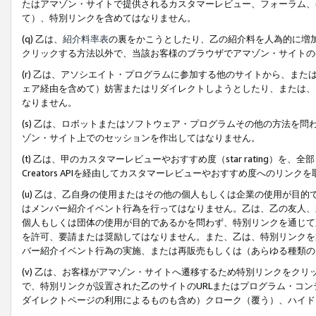
たはアマゾン・サイトで提供されるカスタマーレビュー、フォーラム、
て）、特別リンクを含めてはなりません。
(q) 乙は、
紹介料率表
の裏をかこうとしたり、乙の紹介料を人為的に増
クリックする方法以外で、当該お客様のブラウザでアマゾン・サイトの
(r) 乙は、アソシエイト・プログラムに参加する他のサイトから、ま
ェア経由を含めて）妨害またはリダイレクトしようとしたり、または、
なりません。
(s) 乙は、ロボットまたはソフトウェア・プログラムその他の方法を
ゾン・サイト上でのセッションを作出してはなりません。
(t) 乙は、甲のカスタマーレビューやおすすめ度（star rating
Creators APIを経由してカスタマーレビューやおすすめ度へのリンク
(u) 乙は、乙自身の使用またはその他の個人もしくは企業の使用が目
はメンバー紹介イベント行為を行ってはなりません。乙は、乙の友人、
個人もしくは団体の使用が目的であるかを問わず、特別リンクを通じて
を許可、要請または奨励してはなりません。また、乙は、特別リンクを
バー紹介イベント行為の実施、または再販売もしくは（あらゆる種類の
(v) 乙は、お客様がアマゾン・サイトへ遷移するため特別リンクをク
で、特別リンクが設置された乙のサイトのURLまたはプログラム・コ
ダイレクトページの利用によるものも含め）クローク（覆う）、ハイド