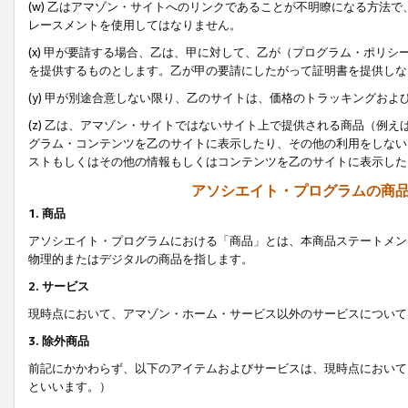
(w) 乙はアマゾン・サイトへのリンクであることが不明瞭になる方法
レースメントを使用してはなりません。
(x) 甲が要請する場合、乙は、甲に対して、乙が（プログラム・ポリ
を提供するものとします。乙が甲の要請にしたがって証明書を提供しな
(y) 甲が別途合意しない限り、乙のサイトは、価格のトラッキングお
(z) 乙は、アマゾン・サイトではないサイト上で提供される商品（例
グラム・コンテンツを乙のサイトに表示したり、その他の利用をしない
ストもしくはその他の情報もしくはコンテンツを乙のサイトに表示した
アソシエイト・プログラムの商
1. 商品
アソシエイト・プログラムにおける「商品」とは、本商品ステートメン
物理的またはデジタルの商品を指します。
2. サービス
現時点において、アマゾン・ホーム・サービス以外のサービスについて
3. 除外商品
前記にかかわらず、以下のアイテムおよびサービスは、現時点において
といいます。）