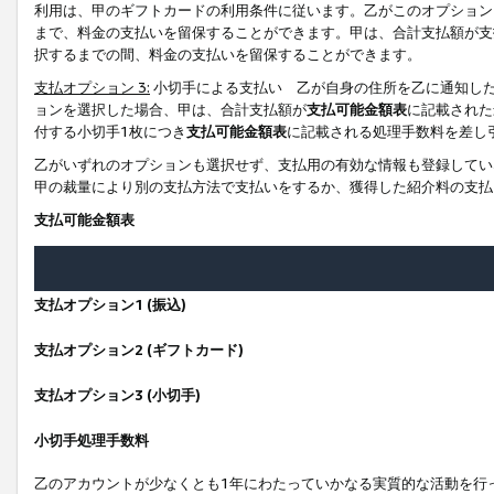
利用は、甲のギフトカードの利用条件に従います。乙がこのオプション
まで、料金の支払いを留保することができます。甲は、合計支払額が支
択するまでの間、料金の支払いを留保することができます。
支払オプション 3:
小切手による支払い 乙が自身の住所を乙に通知し
ョンを選択した場合、甲は、合計支払額が
支払可能金額表
に記載された
付する小切手1枚につき
支払可能金額表
に記載される処理手数料を差し
乙がいずれのオプションも選択せず、支払用の有効な情報も登録してい
甲の裁量により別の支払方法で支払いをするか、獲得した紹介料の支払
支払可能金額表
支払オプション1 (振込)
支払オプション2 (ギフトカード)
支払オプション3 (小切手)
小切手処理手数料
乙のアカウントが少なくとも1年にわたっていかなる実質的な活動を行