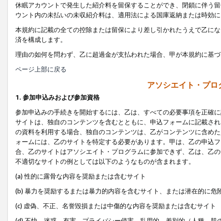
休眠アカウントで発生した紹介料を留保することができ、閉鎖に伴う留
ウント内の未払いの未収紹介料は、適用法による国庫返納または時効に
本規約に記載の全ての控除または留保により差し引かれたうえで乙にな
済を構成します。
理由の如何を問わず、乙に超過金が支払われた場合、甲が本規約に基づ
ページ上部に戻る
アソシエイト・プロ
1. 参加申込みおよび参加資格
参加申込みの手続きを開始するには、乙は、すべての必要事項を正確に
サイトは、独自のコンテンツを含むとともに、申込フォームに記載され
の資料を利用する場合、独自のコンテンツは、乙がコンテンツに含めた
ォームには、乙のサイトを特定する必要があります。甲は、乙の申込フ
合、乙のサイトはアソシエイト・プログラムに参加できず、乙は、乙の
不適切なサイトの例としては以下のようなものが含まれます。
(a) 性的に露骨な内容を奨励または含むサイト
(b) 暴力を奨励するまたは暴力的内容を含むサイト、または潜在的に
(c) 虚偽、不正、名誉毀損または中傷的な内容を奨励または含むサイト
(d) 不快、迷惑、有害、プライバシー侵害、乱用的、差別的（人種、