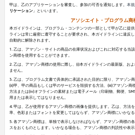
甲は、乙のアプリケーションを審査し、参加の可否を通知します。
本規
リケーション
」といいます。
アソシエイト・プログラム商
本ガイドラインは、プログラム・コンテンツの一部として甲が乙に提供
ラインは常に厳密に遵守することが要求され、本ガイドラインに違反し
自動的に解除されます。
1. 乙は、アマゾン・サイトの商品の在庫状況およびこれに対応する
ン商標を使用することができます。
2. 乙は、アマゾン商標の使用に際し、(i)本ガイドラインの最新版、およ
ません。
3. 乙は、プログラム文書で具体的に承認された目的に限り、アマゾン
(ii)甲、甲の商品もしくは甲のサービスを毀損する方法、(iii)アマ
方法または(iv)オフラインの素材または電子メール（印刷物、郵便、S
用または表示してはなりません。
4. 甲は、乙が使用するアマゾン商標の画像を提供します。乙は、方
率、色彩またはフォントを変更してはならず、アマゾン商標にいかなる
5. 各アマゾン商標は、単独で表示しなければならず、アマゾン商標
スをおくものとします。いかなる場合も、アマゾン商標の判読性や表示