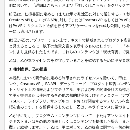
例において、「詳細はこちら」および「詳しくはこちら」をクリックす
(j) 乙は、仕様書類に定める（または甲が別途乙に対して通知する）
Creators APIもしくはPA APIに対してまたはCreators APIもしく
はPA APIにリクエスト送信を行うアプリケーションを作成し公開し
ーにも適用されます。
(k) 乙が乙のアプリケーション上でテキストで構成されるプロダクト
と見えるところに、以下の免責文言を表示するものとします。「［「本
ンにより提供されたものです。これらのコンテンツは「現状有姿」で提
乙は、乙が本ライセンスを遵守していることを確認するために甲が要求
3. 権利留保、乙の提案
本規約において明示的に定める制限されたライセンスを除いて、甲は、
ンツ、Creators API、PA API、データフィード、プロダクト
ト・サイト上の情報およびマテリアル、甲および甲の関連会社の商標お
て甲が提供または使用するその他の知的財産およびテクノロジー（アプ
（SDK）、ライブラリ、サンプルコードおよび関連するマテリアルを
権を含みます。）を留保するものとし、乙は、本ライセンスに基づきこ
乙が甲に対し、プログラム・コンテンツについて、またはアソシエイト
テキストまたはその他の情報もしくはコンテンツを提供した場合、また
案
」と総称します。）、乙は、甲に対して、乙の提案に関する一切の権