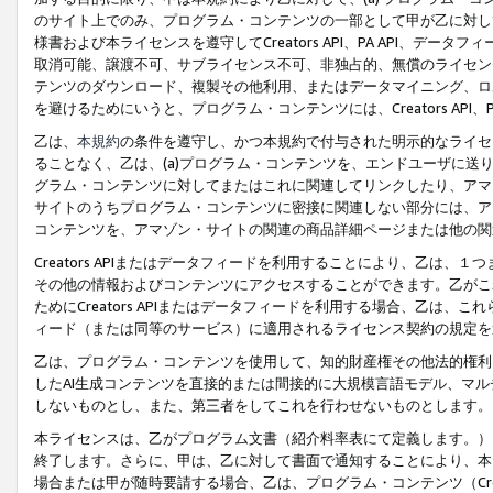
のサイト上でのみ、プログラム・コンテンツの一部として甲が乙に対し
様書および本ライセンスを遵守してCreators API、PA API、
取消可能、譲渡不可、サブライセンス不可、非独占的、無償のライセン
テンツのダウンロード、複製その他利用、またはデータマイニング、ロ
を避けるためにいうと、プログラム・コンテンツには、Creators AP
乙は、
本規約
の条件を遵守し、かつ本規約で付与された明示的なライセ
ることなく、乙は、(a)プログラム・コンテンツを、エンドユーザに
グラム・コンテンツに対してまたはこれに関連してリンクしたり、アマ
サイトのうちプログラム・コンテンツに密接に関連しない部分には、ア
コンテンツを、アマゾン・サイトの関連の商品詳細ページまたは他の関
Creators APIまたはデータフィードを利用することにより、乙は、
その他の情報およびコンテンツにアクセスすることができます。乙がこ
ためにCreators APIまたはデータフィードを利用する場合、乙は、こ
ィード（または同等のサービス）に適用されるライセンス契約の規定を
乙は、プログラム・コンテンツを使用して、知的財産権その他法的権利
したAI生成コンテンツを直接的または間接的に大規模言語モデル、マ
しないものとし、また、第三者をしてこれを行わせないものとします。
本ライセンスは、乙がプログラム文書（紹介料率表にて定義します。）
終了します。さらに、甲は、乙に対して書面で通知することにより、本
場合または甲が随時要請する場合、乙は、プログラム・コンテンツ（Cre