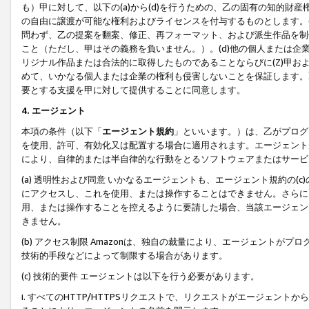
も）甲に対して、以下の(a)から(d)を行うための、乙の固有の知的
の自由に譲渡が可能な権利およびライセンスを付与するものとします。(
問わず、乙の提案を翻案、修正、再フォーマット、および派生作品を制
こと（ただし、甲はその義務を負いません。）。(d)他の個人または企
リジナル作品または合法的に取得したものであることならびに(Z)甲
めて、いかなる個人または企業の権利も侵害しないことを保証します。
要とする支援を甲に対して提供することに同意します。
4. エージェント
本項の条件（以下「
エージェント規約
」といいます。）は、乙がプログ
を使用、許可、有効化又は配置する場合に適用されます。エージェント
により、自律的または半自律的な行動をとるソフトウェアまたはサービ
(a) 透明性および同意 いかなるエージェントも、エージェント規約の
にアクセスし、これを使用、または操作することはできません。さらに、
用、または操作することを控えるように要請した場合、当該エージェン
きません。
(b) アクセス制限 Amazonは、独自の裁量により、エージェント
技術的手段などによって制限する場合があります。
(c) 技術的要件 エージェントは以下を行う必要があります。
i. すべてのHTTP/HTTPSリクエストで、リクエストがエージェ