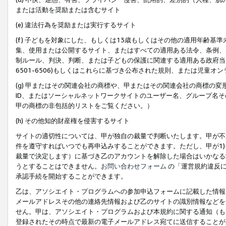
または活動を奨励または含むサイト
(e) 違法行為を奨励または実行するサイト
(f) 子どもを対象にした、もしくは13歳もしくはその他の適用年齢
集、使用または公開するサイト、またはすべての適用ある法令、条例、
制ルール、判決、判断、または子どもの保護に関連する適用ある政府当局の要
6501-6506)もしくはこれらに基づき公布された規則、または児童オ
(g) 甲またはその関連会社の商標や、甲またはその関連会社の商標の
ID、またはソーシャルネットワークサイトのユーザー名、グループ名
甲の商標の非包括的リストをご覧ください。）
(h) その他知的財産権を侵害するサイト
サイトの適切性については、甲が独自の裁量で判断いたします。甲が不
件を遵守すればいつでも再申込みすることができます。ただし、甲が1)
裁量で決定します）に基づき乙のアカウントを解除した場合はいかなる
うとすることはできません。
お問い合わせフォーム
の「運営規約違反に
承認手続を開始することができます。
乙は、アソシエイト・プログラムへの参加申込フォームに記載した情報
メールアドレスその他の連絡先情報および乙のサイトの識別情報などを
せん。甲は、アソシエイト・プログラムおよび本規約に関する通知（も
登録されたその時点で最新の電子メールアドレス宛てに送信することが