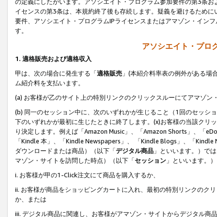
の定義にしたがいます。アソシエイト・プログラム参加要件の第3条お
イセンスの第3条は、本規約終了後も存続します。疑義を避けるためにい
要件、アソシエイト・プログラムIPライセンスまたはアマゾン・イン
す。
アソシエイト・プログ
1. 適格販売および適格収入
甲は、次の場合に発生する「
適格販売
」(本紹介料率表の例外がある場
ム紹介料を支払います。
(a) お客様が乙のサイト上の特別リンクのクリックスルーにてアマゾン
(b) 同一のセッション中に、次のいずれかが生じること（1回のセッ
下のいずれかが最初に生じたときに終了します。(x)お客様の当該クリッ
り決定します。例えば「Amazon Music」、「Amazon Shorts」、「eDo
「Kindle 本」、「Kindle Newspapers」、 「Kindle Blogs」、「
ダウンロードまたは商品）（以下「
デジタル商品
」といいます。）では
マゾン・サイトを訪問した時点）（以下「
セッション
」といいます。）
i. お客様が甲の1-Click注文にて商品を購入するか、
ii. お客様が商品をショッピングカートに入れ、最初の特別リンクの
か、または
iii. デジタル商品に関連し、お客様がアマゾン・サイトからデジタ