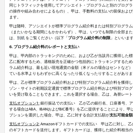
同じトラフィックを使用してアソシエイト・プログラムと別のプログラ
の操作や組み合わせによるもの）、甲は、手数料の支払いの留保および
ます。
甲は随時、アソシエイトが標準プログラム紹介料または特別プログラム
（またいかなる期間にもかかわらず）、甲は、いつでも制限の全部また
は、
別紙
をご覧ください（以下「
プログラム紹介料の制限
」といいま
6. プログラム紹介料のレポートと支払い
甲は、甲内部のトラッキングのために、および乙が当該月に獲得した標
乙に配布するため、適格販売を正確かつ包括的にトラッキングするため
ラム紹介料は、最も近い現地通貨の金額（米ドルの場合はセントなど）
ている水準よりもわずかに高くなったり低くなったりすることがありま
甲は、乙が標準プログラム紹介料および特別プログラム紹介料を獲得し
ゾン・サイトの初期設定通貨で標準プログラム紹介料および特別プログ
いを受け取ることもできます。これを選択する場合、乙は、為替レート
支払オプション1:
銀行振込での支払い 乙が乙の銀行名、口座番号、ア
する場合はABA、IBANおよびBIC番号）を乙に提供することにより
プションを選択した場合、甲は、乙に対する合計支払額が
支払可能金額
支払オプション2:
Amazonギフトカードでの支払い 甲は乙に対し、
のギフトカードを送付します。ギフトカードは、獲得した紹介料相当の