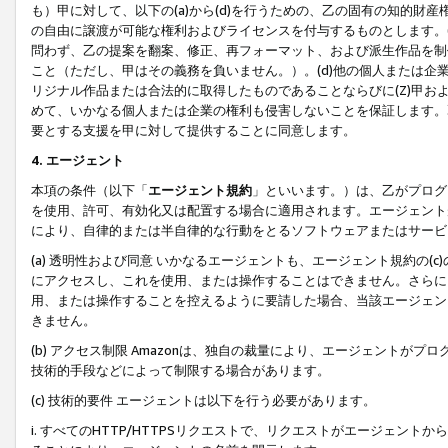
も）甲に対して、以下の(a)から(d)を行うための、乙の固有の知的
の自由に譲渡が可能な権利およびライセンスを付与するものとします。(
問わず、乙の提案を翻案、修正、再フォーマット、および派生作品を制
こと（ただし、甲はその義務を負いません。）。(d)他の個人または企
リジナル作品または合法的に取得したものであることならびに(Z)甲
めて、いかなる個人または企業の権利も侵害しないことを保証します。
要とする支援を甲に対して提供することに同意します。
4. エージェント
本項の条件（以下「
エージェント規約
」といいます。）は、乙がプログ
を使用、許可、有効化又は配置する場合に適用されます。エージェント
により、自律的または半自律的な行動をとるソフトウェアまたはサービ
(a) 透明性および同意 いかなるエージェントも、エージェント規約の
にアクセスし、これを使用、または操作することはできません。さらに、
用、または操作することを控えるように要請した場合、当該エージェン
きません。
(b) アクセス制限 Amazonは、独自の裁量により、エージェント
技術的手段などによって制限する場合があります。
(c) 技術的要件 エージェントは以下を行う必要があります。
i. すべてのHTTP/HTTPSリクエストで、リクエストがエージェ