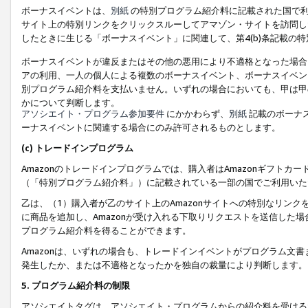
ボーナスイベントは、
別紙
の特別プログラム紹介料に記載された国で利
サイト上の特別リンクをクリックスルーしてアマゾン・サイトを訪問した
したときに生じる「ボーナスイベント」に関連して、第4(b)条記載の
ボーナスイベントが違反またはその他の悪用により不適格となった場合
アの利用、一人の個人による複数のボーナスイベント、ボーナスイベン
別プログラム紹介料を支払いません。いずれの場合においても、甲は甲
かについて判断します。
アソシエイト・プログラム参加要件
にかかわらず、
別紙
記載のボーナ
ーナスイベントに関連する場合にのみ許可されるものとします。
(c) トレードインプログラム
Amazonのトレードインプログラムでは、購入者はAmazonギフト
（「特別プログラム紹介料」）に記載されている一部の国でご利用いた
乙は、（1）購入者が乙のサイト上のAmazonサイトへの特別なリン
に商品を追加し、Amazonが受け入れる下取りリクエストを送信した場
プログラム紹介料を得ることができます。
Amazonは、いずれの場合も、トレードインイベントがプログラム文書
発生したか、または不適格となったかを独自の裁量により判断します。
5. プログラム紹介料の制限
アソシエイトタグは、アソシエイト・プログラムからの紹介料を受ける