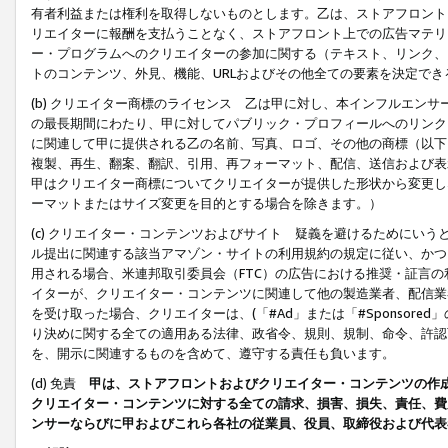
有者利益または権利を取得しないものとします。乙は、ストアフロントに
リエイターに報酬を支払うことなく、ストアフロント上での広告マテリア
ー・プログラムへのクリエイターの参加に関する（テキスト、リンク、
トのコンテンツ、外見、機能、URLおよびその他全ての要素を決定で
(b) クリエイター商標のライセンス 乙は甲に対し、本インフルエン
の最長期間にわたり、甲に対してパブリック・プロフィールへのリンク
に関連して甲に提供される乙の名前、写真、ロゴ、その他の商標（以下
複製、再生、翻案、翻訳、引用、再フォーマット、配信、送信および表
甲はクリエイター商標についてクリエイターが提供した形状から変更し
ーマットまたはサイズ変更を目的とする場合を除きます。）
(c) クリエイター・コンテンツおよびサイト 疑義を避けるためにい
ル提出に関連する該当アマゾン・サイトの利用規約の規定に従い、かつ、
用される場合、米連邦取引委員会（FTC）の広告における推奨・証言
イターが、クリエイター・コンテンツに関連して他の製造業者、配信業
を受け取った場合、クリエイターは、(「#Ad」または「#Sponsor
り決めに関する全ての適用ある法律、政省令、規則、規制、命令、許認
を、開示に関連するものを含めて、遵守する責任も負います。
(d) 免責
甲は、ストアフロントおよびクリエイター・コンテンツの作
クリエイター・コンテンツに対する全ての請求、損害、損失、責任、費
ンサーならびに甲およびこれら各社の従業員、役員、取締役および代表