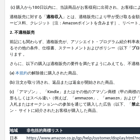
(c) 購入から180日以内に、当該商品がお客様宛に出荷され、お客
適格販売に対する「
適格収入
」とは、適格販売により甲が受け取る金額
ービス料、クレジット［注：Amazonポイントを含みます］、リベー
2. 不適格販売
前記にも関わらず、適格販売が、アソシエイト・プログラム紹介料率表
るその他の条件、仕様書、ステートメントおよびポリシー（以下「
プロ
ります 。
さらに、以下の購入は適格販売の要件を満たすようにみえても、不適格
(a)
本規約
の解除後に購入された商品、
(b) 注文が取り消され、返品または返金が開始された商品、
(c) 「アマゾン」、「Kindle」またはその他のアマゾン商標（甲
形もしくはスペル違い（例えば、「ammazon」、「amaozn」およ
入札またはオークションへの参加を通じて購入した広告（以下、「
禁止
ン・ サイトに紹介されたお客様が購入した商品、
地域
非包括的商標リスト
日本
https://www.amazon.co.jp/gp/help/customer/display.html