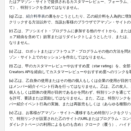
たはアマゾン・サイトで提供されるカスタマーレビュー、フォーラム、
て）、特別リンクを含めてはなりません。
(q) 乙は、
紹介料率表
の裏をかこうとしたり、乙の紹介料を人為的に増
クリックする方法以外で、当該お客様のブラウザでアマゾン・サイトの
(r) 乙は、アソシエイト・プログラムに参加する他のサイトから、ま
ェア経由を含めて）妨害またはリダイレクトしようとしたり、または、
なりません。
(s) 乙は、ロボットまたはソフトウェア・プログラムその他の方法を
ゾン・サイト上でのセッションを作出してはなりません。
(t) 乙は、甲のカスタマーレビューやおすすめ度（star rating
Creators APIを経由してカスタマーレビューやおすすめ度へのリンク
(u) 乙は、乙自身の使用またはその他の個人もしくは企業の使用が目
はメンバー紹介イベント行為を行ってはなりません。乙は、乙の友人、
個人もしくは団体の使用が目的であるかを問わず、特別リンクを通じて
を許可、要請または奨励してはなりません。また、乙は、特別リンクを
バー紹介イベント行為の実施、または再販売もしくは（あらゆる種類の
(v) 乙は、お客様がアマゾン・サイトへ遷移するため特別リンクをク
で、特別リンクが設置された乙のサイトのURLまたはプログラム・コ
ダイレクトページの利用によるものも含め）クローク（覆う）、ハイド