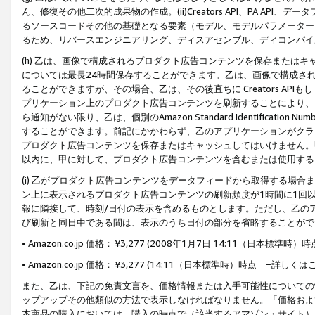
ん、修復その他二次的成果物の作成。(ii)Creators API、PA 
るソースコードその他の基礎となる要素（モデル、モデルパラメーター
るため、リバースエンジニアリング、ディスアセンブル、ディコンパイ
(h) 乙は、画像で構成されるプロダクト広告コンテンツを保存または
については最長24時間保存することができます。乙は、画像で構成さ
ることができますが、その場合、乙は、その後直ちに Creators AP
プリケーション上のプロダクト広告コンテンツを刷新することにより、
ら通知がない限り、乙は、個別のAmazon Standard Identification Nu
することができます。前記にかかわらず、乙のアプリケーションがクラ
プロダクト広告コンテンツを保存またはキャッシュしてはいけません。
以内に、甲に対して、プロダクト広告コンテンツを含むまたは使用する
(i) 乙がプロダクト広告コンテンツをデータフィードから取得する場合または
ン上に表示されるプロダクト広告コンテンツの刷新頻度が1時間に1回
報に隣接して、時刻/日付の表示を含めるものとします。ただし、乙の
び刷新と同日中である間は、表示のうち日付の部分を省略することがで
• Amazon.co.jp 価格： ¥3,277 (2008年1月7日 14:11（日本標準
• Amazon.co.jp 価格： ¥3,277 (14:11（日本標準時）時点 −詳しくは
また、乙は、下記の免責文言を、価格情報または入手可能性についての
ップアップその他類似の方法で表示しなければなりません。「価格およ
本商品の購入においては、購入の時点で（該当するアマゾン・サイト）