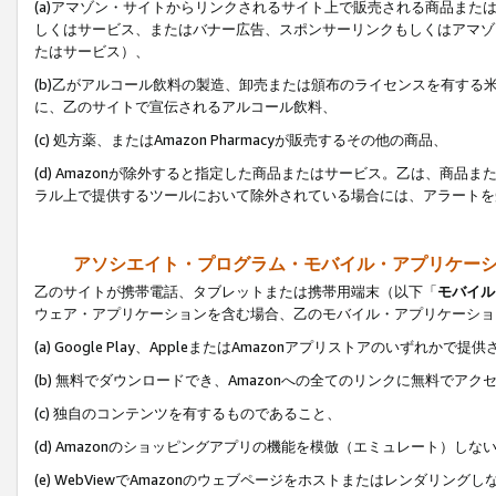
(a)アマゾン・サイトからリンクされるサイト上で販売される商品またはサ
しくはサービス、またはバナー広告、スポンサーリンクもしくはアマゾ
たはサービス）、
(b)乙がアルコール飲料の製造、卸売または頒布のライセンスを有す
に、乙のサイトで宣伝されるアルコール飲料、
(c) 処方薬、またはAmazon Pharmacyが販売するその他の商品、
(d) Amazonが除外すると指定した商品またはサービス。乙は、商品また
ラル上で提供するツールにおいて除外されている場合には、アラートを
アソシエイト・プログラム・モバイル・アプリケー
乙のサイトが携帯電話、タブレットまたは携帯用端末（以下「
モバイル
ウェア・アプリケーションを含む場合、乙のモバイル・アプリケーショ
(a) Google Play、AppleまたはAmazonアプリストアのいずれかで
(b) 無料でダウンロードでき、Amazonへの全てのリンクに無料でアク
(c) 独自のコンテンツを有するものであること、
(d) Amazonのショッピングアプリの機能を模倣（エミュレート）しな
(e) WebViewでAmazonのウェブページをホストまたはレンダリング