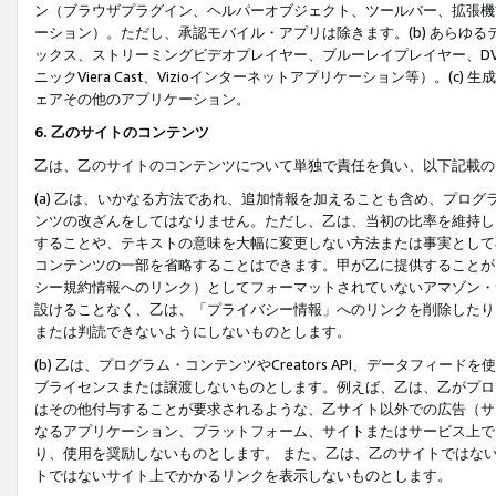
ン（ブラウザプラグイン、ヘルパーオブジェクト、ツールバー、拡張機
ーション）。ただし、承認モバイル・アプリは除きます。(b) あらゆ
ックス、ストリーミングビデオプレイヤー、ブルーレイプレイヤー、DVDプ
ニックViera Cast、Vizioインターネットアプリケーション等）。(
ェアその他のアプリケーション。
6. 乙のサイトのコンテンツ
乙は、乙のサイトのコンテンツについて単独で責任を負い、以下記載の
(a) 乙は、いかなる方法であれ、追加情報を加えることも含め、プロ
ンツの改ざんをしてはなりません。ただし、乙は、当初の比率を維持し
することや、テキストの意味を大幅に変更しない方法または事実として
コンテンツの一部を省略することはできます。甲が乙に提供することが
シー規約情報へのリンク）としてフォーマットされていないアマゾン・
設けることなく、乙は、「プライバシー情報」へのリンクを削除したり
または判読できないようにしないものとします。
(b) 乙は、プログラム・コンテンツやCreators API、データフ
ブライセンスまたは譲渡しないものとします。例えば、乙は、乙がプロ
はその他付与することが要求されるような、乙サイト以外での広告（サ
なるアプリケーション、プラットフォーム、サイトまたはサービス上で
り、使用を奨励しないものとします。 また、乙は、乙のサイトではな
トではないサイト上でかかるリンクを表示しないものとします。