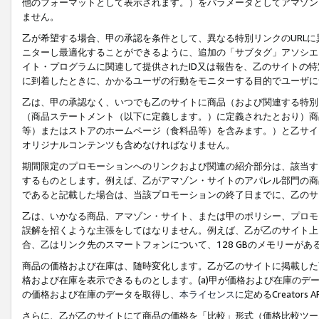
他のフォーマットとして表示されます。）をパラメータとしてアマゾン
ません。
乙が希望する場合、甲の承認を条件として、異なる特別リンクのURL
ニターし最適化することができるように、追加の「サブタグ」アソシエ
イト・プログラムに関連して提供されたID又は報告を、乙のサイトの
に到着したときに、かかるユーザの行動をモニターする目的でユーザに
乙は、甲の承認なく、いつでも乙のサイトに商品（および関連する特別
（商品ステートメント（以下に定義します。）に定義されたとおり）商
等）またはストアのホームページ（食料品等）を含みます。）と乙サイ
オリジナルコンテンツも含めなければなりません。
期間限定のプロモーションへのリンクおよび関連の紹介部分は、該当す
するものとします。例えば、乙がアマゾン・サイトのアパレル部門の商
であると記載した場合は、当該プロモーションの終了日までに、乙のサ
乙は、いかなる商品、アマゾン・サイト、または甲のポリシー、プロモ
誤解を招くような主張をしてはなりません。例えば、乙が乙のサイト上に
合、乙はリンク先のスマートフォンについて、128 GBのメモリーが
商品の価格および在庫は、随時変化します。乙が乙のサイトに掲載した
格および在庫を表示できるものとします。(a)甲が価格および在庫のデータを
の価格および在庫のデータを取得し、
本ライセンス
に定めるCreator
さらに、乙が乙のサイトにて商品の価格を「比較」形式（価格比較ツー