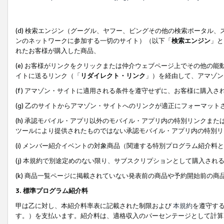
(d) 検索エンジン（グーグル、ヤフー、ビングその他の検索ポータル
ンのネットワークに参加する一切のサイト）（以下「
検索エンジン
」と
れたお客様が購入した商品、
(e) お客様がリンクをクリックまたは仲介ウェブページ上でその他の
イトに送るリンク（「
リダイレクト・リンク
」）を経由して、アマゾン
(f) アマゾン・サイトに適用される条件を遵守せずに、お客様に購入さ
(g) 乙のサイトからアマゾン・サイトへのリンクが適正にフォーマッ
(h) 承認モバイル・アプリ以外のモバイル・アプリ内の特別リンクまたはC
ツールにより提供されたものではない承認モバイル・アプリ内の特別リ
(i) メンバー紹介イベントの対象商品（関連する特別プログラム紹介料と
(j) 本規約で別途定めのない限り、サブスクリプションとして購入され
(k) 商品一覧ページに掲載されていない発表前の商品や予約開始前の商
3. 標準プログラム紹介料
甲は乙に対し、本紹介料率表に記載された制限および
本規約
を遵守す
す。）を支払います。紹介料は、適格収入のパーセンテージとして計算