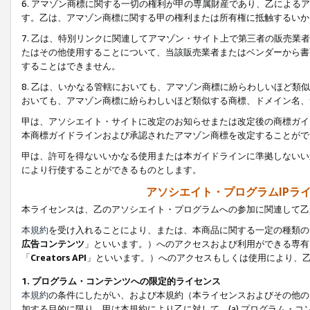
6. アマゾン商標に関する一切の権利が甲の専属財産であり、乙によ
す。乙は、アマゾン商標に関する甲の権利または所有権に抵触するいか
7. 乙は、特別リンクに関連してアマゾン・サイト上で第三者の販売
たはその他使用することについて、当該販売業者またはベンダーから書
することはできません。
8. 乙は、いかなる管轄においても、アマゾン商標に紛らわしいほど
おいても、アマゾン商標に紛らわしいほど類似する商標、ドメイン名、
甲は、アソシエイト・サイトに改定のお知らせまたは改定後の商標ガイ
本商標ガイドラインおよび承認されたアマゾン商標を改定することがで
甲は、許可を得ないいかなる使用または本ガイドラインに準拠しないい
により行使することができるものとします。
アソシエイト・プログラムIPラ
本ライセンスは、乙のアソシエイト・プログラムへの参加に関連して乙
本規約
を受け入れることにより、または、本商品に関する一定の種類の
広告コンテンツ
」といいます。）へのアクセスおよび利用ができる専有
「
Creators API
」といいます。）へのアクセスもしくは使用により、
1. プログラム・コンテンツへの限定的ライセンス
本規約
の条件にしたがい、および本規約（本ライセンスおよびその他の
加する目的に限り、甲は本規約により乙に対して、(a) プログラム・コ