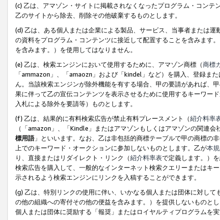
(c) 乙は、アマゾン・サイトに掲載されなくなったプログラム・コン
乙のサイトから除去、削除その他破棄するものとします。
(d) 乙は、ある個人または企業による製品、サービス、当事者または
の資料をプログラム・コンテンツに接近して配置することを含みます。
を含みます。）を使用してはなりません。
(e) 乙は、検索エンジンにおいて使用するために、アマゾン商標（
商標
「ammazon」、「amaozn」および「kindel」など）を購入
ん。当該検索エンジンが除外機能を有する場合、甲の要請があれば、甲
果に伴って乙の宣伝コンテンツを表示させるために使用するキーワード
入札による除外を要請等）ものとします。
(f) 乙は、結果的に有料検索広告が禁止有料プレースメント（
紹介料率
（「amazon」、「Kindle」またはアマゾンもしくはアマゾンの
標用語
」といいます。なお、乙は非包括的商標テーブルで甲の商標の非
上でのキーワード・オークションに参加しないものとします。乙が
本規
り、直接またはリダイレクト・リンク（
紹介料率表
で定義します。）を
検索広告を購入して、一般的なインターネット検索クエリーまたはキー
示されるよう検索エンジンにリンクを入稿することができます。
(g) 乙は、特別リンクの使用に伴い、いかなる個人または団体に対し
の他の組織への寄付その他の便益を含みます。）を提供しないものとし
個人または団体に奨励する「報奨」またはロイヤルティプログラムを実