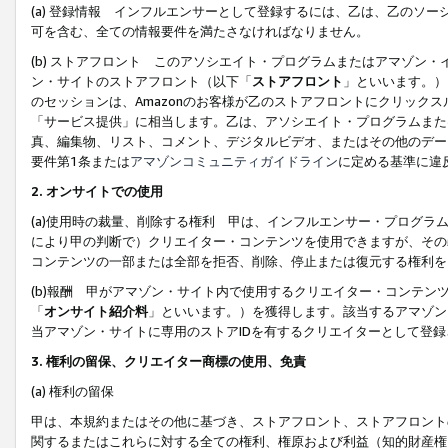
(a) 登録情報 インフルエンサーとして登録するには、乙は、乙のソ
可を含む、全ての情報要件を満たさなければなりません。
(b) ストアフロント このアソシエイト・プログラムまたはアマゾン
ン・サイトのストアフロント（以下「
ストアフロント
」といいます。）
のセッションは、Amazonのお客様が乙のストアフロントにクリック
「サービス提供」に相当します。乙は、アソシエイト・プログラムまた
真、編集物、リスト、コメント、デジタルビデオ、またはその他のデー
要件第1条または
アマゾンコミュニティガイドライン
に定める基準に違
2.
オンサイトでの使用
(a)使用時の裁量、削除する権利 甲は、インフルエンサー・プログラ
により甲の判断で）クリエイター・コンテンツを使用できますが、その
コンテンツの一部または全部を拒否、削除、停止または復元する権利を
(b)報酬 甲がアマゾン・サイト内で使用するクリエイター・コンテン
「
オンサイト紹介料
」といいます。）を獲得します。該当するアマゾン
当アマゾン・サイトに専用のストアIDを有するクリエイターとして登
3.
権利の留保、クリエイター商標の使用、免責
(a) 権利の留保
甲は、本規約またはその他に基づき、ストアフロント、ストアフロント
関するまたはこれらに対する全ての権利、権原および利益（知的財産権