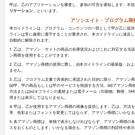
甲は、乙のアプリケーションを審査し、参加の可否を通知します。
本規
リケーション
」といいます。
アソシエイト・プログラム商
本ガイドラインは、プログラム・コンテンツの一部として甲が乙に提供
ラインは常に厳密に遵守することが要求され、本ガイドラインに違反し
自動的に解除されます。
1. 乙は、アマゾン・サイトの商品の在庫状況およびこれに対応する
ン商標を使用することができます。
2. 乙は、アマゾン商標の使用に際し、(i)本ガイドラインの最新版、およ
ません。
3. 乙は、プログラム文書で具体的に承認された目的に限り、アマゾン
(ii)甲、甲の商品もしくは甲のサービスを毀損する方法、(iii)アマ
方法または(iv)オフラインの素材または電子メール（印刷物、郵便、S
用または表示してはなりません。
4. 甲は、乙が使用するアマゾン商標の画像を提供します。乙は、方
率、色彩またはフォントを変更してはならず、アマゾン商標にいかなる
5. 各アマゾン商標は、単独で表示しなければならず、アマゾン商標
スをおくものとします。いかなる場合も、アマゾン商標の判読性や表示