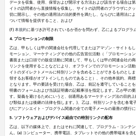
データを収集、使用、保管および開示する方法および該当する場合は第
イトの訪問者から直接情報を収集し、サイトの訪問者のブラウザにクッ
切に開示し、その他の適用法の法的要件を満たし、ならびに適用法によ
ついて情報を提供すること、および
(f)
本規約
に基づき許可されているか否かを問わず、乙によるプログラ
4. プロモーションの制限
乙は、甲もしくは甲の関連会社を代理してまたはアマゾン・サイトもし
モーション、マーケティングその他の広告宣伝活動（「プロモーション
書面または口頭での販促活動に関連して、甲もしくは甲の関連会社の商
リンクを使用することなどにより、オフラインでのプロモーション活動
イトのダイレクトメールに特別リンクを含めることができるものとしま
領するお客様がオプトインしたものであること）、その他本規約、商標
となります。甲の要請を受けた場合、乙は、前記を遵守していることを
明書のフォームおよび当該証明書の記載事項を指定します。乙が甲の要
す。疑義を避けるためにいうと、(i)適用あるマーケティング法の目的上(例
び類似または後継の法律を指します。)、乙は、特別リンクを含む各電子
びにアソシエイト・プログラム関連の全ての電子メールの最善の慣行に
5. ソフトウェアおよびデバイス経由での特別リンクの配布
乙は、以下の媒体上で、またはそれに関連して、プログラム・コンテン
ん。(a) コンピューター、携帯電話、タブレットその他の携帯端末を