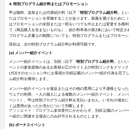
4. 特別プログラム紹介料またはプロモーション
甲は随時、追加または代替紹介料（以下「
特別プログラム紹介料
」とい
たはプロモーションを実施することがあります。疑義を避けるために（
はプロモーションの全部または一部をいつでも中止または変更する権利
て（商品購入を含まないものも）、紹介料率表の第2条において特定さ
プログラム文書上の制限についても、特別プログラムまたはプロモーシ
現在は、次の特別プログラム紹介料が利用可能です。
(a) メンバー紹介イベント
メンバー紹介イベントは、
別紙
（以下「
特別プログラム紹介料
」といい
ベントの参加資格のあるお客様が乙のサイト上の特別リンクをクリック
び(2)そのセッション中にお客様が
別紙
記載のメンバー紹介行為を完了
ム紹介料を獲得します。
メンバー紹介イベントが違反またはその他の悪用により不適格となった
ウェアの利用、一人の個人による複数のメンバー紹介イベント、メンバ
ベント）、甲は特別プログラム紹介料を支払いません。いずれの場合に
くは悪用があったか否かについて判断します。
アソシエイト・プログラム参加要件
にかかわらず、
別紙
記載のメンバー
ー紹介に関連する場合にのみ許可されるものとします。
(b) ボーナスイベント