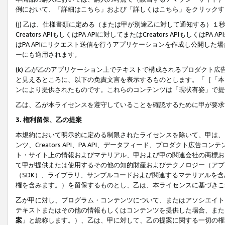
例において、「詳細はこちら」および「詳しくはこちら」をクリックす
(j) 乙は、仕様書類に定める（または甲が別途乙に対して通知する）
Creators APIもしくはPA APIに対してまたはCreators APIもしく
はPA APIにリクエスト送信を行うアプリケーションを作成し公開し
ーにも適用されます。
(k) 乙が乙のアプリケーション上でテキストで構成されるプロダクト
と見えるところに、以下の免責文言を表示するものとします。「［「本
ンにより提供されたものです。これらのコンテンツは「現状有姿」で提
乙は、乙が本ライセンスを遵守していることを確認するために甲が要求
3. 権利留保、乙の提案
本規約において明示的に定める制限されたライセンスを除いて、甲は、
ンツ、Creators API、PA API、データフィード、プロダクト
ト・サイト上の情報およびマテリアル、甲および甲の関連会社の商標お
て甲が提供または使用するその他の知的財産およびテクノロジー（アプ
（SDK）、ライブラリ、サンプルコードおよび関連するマテリアルを
権を含みます。）を留保するものとし、乙は、本ライセンスに基づきこ
乙が甲に対し、プログラム・コンテンツについて、またはアソシエイト
テキストまたはその他の情報もしくはコンテンツを提供した場合、また
案
」と総称します。）、乙は、甲に対して、乙の提案に関する一切の権