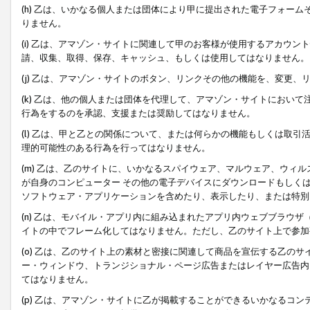
(h) 乙は、いかなる個人または団体により甲に提出された電子フォー
りません。
(i) 乙は、アマゾン・サイトに関連して甲のお客様が使用するアカウ
請、収集、取得、保存、キャッシュ、もしくは使用してはなりません。
(j) 乙は、アマゾン・サイトのボタン、リンクその他の機能を、変更
(k) 乙は、他の個人または団体を代理して、アマゾン・サイトにおい
行為をするのを承認、支援または奨励してはなりません。
(l) 乙は、甲と乙との関係について、または何らかの機能もしくは取
理的可能性のある行為を行ってはなりません。
(m) 乙は、乙のサイトに、いかなるスパイウェア、マルウェア、ウィ
が自身のコンピューター その他の電子デバイスにダウンロードもしく
ソフトウェア・アプリケーションを含めたり、表示したり、または特別
(n) 乙は、モバイル・アプリ内に組み込まれたアプリ内ウェブブラウザ
イトの中でフレーム化してはなりません。ただし、乙のサイト上で参加
(o) 乙は、乙のサイト上の素材と密接に関連して商品を宣伝する乙の
ー・ウィンドウ、トランジショナル・ページ広告またはレイヤー広告内
てはなりません。
(p) 乙は、アマゾン・サイトに乙が掲載することができるいかなるコ