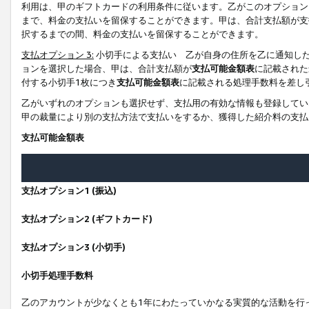
利用は、甲のギフトカードの利用条件に従います。乙がこのオプション
まで、料金の支払いを留保することができます。甲は、合計支払額が支
択するまでの間、料金の支払いを留保することができます。
支払オプション 3:
小切手による支払い 乙が自身の住所を乙に通知し
ョンを選択した場合、甲は、合計支払額が
支払可能金額表
に記載された
付する小切手1枚につき
支払可能金額表
に記載される処理手数料を差し
乙がいずれのオプションも選択せず、支払用の有効な情報も登録してい
甲の裁量により別の支払方法で支払いをするか、獲得した紹介料の支払
支払可能金額表
支払オプション1 (振込)
支払オプション2 (ギフトカード)
支払オプション3 (小切手)
小切手処理手数料
乙のアカウントが少なくとも1年にわたっていかなる実質的な活動を行