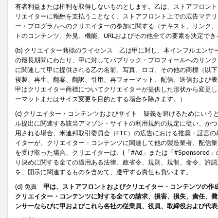
有者利益または権利を取得しないものとします。乙は、ストアフロントに
リエイターに報酬を支払うことなく、ストアフロント上での広告マテリア
ー・プログラムへのクリエイターの参加に関する（テキスト、リンク、
トのコンテンツ、外見、機能、URLおよびその他全ての要素を決定で
(b) クリエイター商標のライセンス 乙は甲に対し、本インフルエン
の最長期間にわたり、甲に対してパブリック・プロフィールへのリンク
に関連して甲に提供される乙の名前、写真、ロゴ、その他の商標（以下
複製、再生、翻案、翻訳、引用、再フォーマット、配信、送信および表
甲はクリエイター商標についてクリエイターが提供した形状から変更し
ーマットまたはサイズ変更を目的とする場合を除きます。）
(c) クリエイター・コンテンツおよびサイト 疑義を避けるためにい
ル提出に関連する該当アマゾン・サイトの利用規約の規定に従い、かつ、
用される場合、米連邦取引委員会（FTC）の広告における推奨・証言
イターが、クリエイター・コンテンツに関連して他の製造業者、配信業
を受け取った場合、クリエイターは、(「#Ad」または「#Sponsor
り決めに関する全ての適用ある法律、政省令、規則、規制、命令、許認
を、開示に関連するものを含めて、遵守する責任も負います。
(d) 免責
甲は、ストアフロントおよびクリエイター・コンテンツの作
クリエイター・コンテンツに対する全ての請求、損害、損失、責任、費
ンサーならびに甲およびこれら各社の従業員、役員、取締役および代表