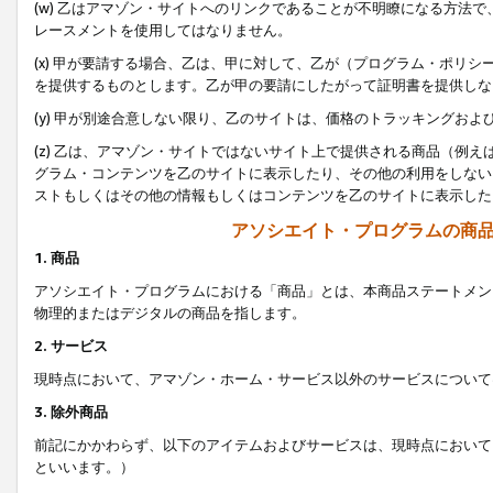
(w) 乙はアマゾン・サイトへのリンクであることが不明瞭になる方法
レースメントを使用してはなりません。
(x) 甲が要請する場合、乙は、甲に対して、乙が（プログラム・ポリ
を提供するものとします。乙が甲の要請にしたがって証明書を提供しな
(y) 甲が別途合意しない限り、乙のサイトは、価格のトラッキングお
(z) 乙は、アマゾン・サイトではないサイト上で提供される商品（例
グラム・コンテンツを乙のサイトに表示したり、その他の利用をしない
ストもしくはその他の情報もしくはコンテンツを乙のサイトに表示した
アソシエイト・プログラムの商
1. 商品
アソシエイト・プログラムにおける「商品」とは、本商品ステートメン
物理的またはデジタルの商品を指します。
2. サービス
現時点において、アマゾン・ホーム・サービス以外のサービスについて
3. 除外商品
前記にかかわらず、以下のアイテムおよびサービスは、現時点において
といいます。）