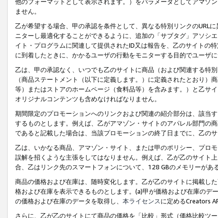
他のフォーマットとして表示されます。）をパラメータとしてアマゾン
ません。
乙が希望する場合、甲の承認を条件として、異なる特別リンクのURL
ニターし最適化することができるように、追加の「サブタグ」アソシエ
イト・プログラムに関連して提供されたID又は報告を、乙のサイトの
に到着したときに、かかるユーザの行動をモニターする目的でユーザに
乙は、甲の承認なく、いつでも乙のサイトに商品（および関連する特別
（商品ステートメント（以下に定義します。）に定義されたとおり）商
等）またはストアのホームページ（食料品等）を含みます。）と乙サイ
オリジナルコンテンツも含めなければなりません。
期間限定のプロモーションへのリンクおよび関連の紹介部分は、該当す
するものとします。例えば、乙がアマゾン・サイトのアパレル部門の商
であると記載した場合は、当該プロモーションの終了日までに、乙のサ
乙は、いかなる商品、アマゾン・サイト、または甲のポリシー、プロモ
誤解を招くような主張をしてはなりません。例えば、乙が乙のサイト上に
合、乙はリンク先のスマートフォンについて、128 GBのメモリーが
商品の価格および在庫は、随時変化します。乙が乙のサイトに掲載した
格および在庫を表示できるものとします。(a)甲が価格および在庫のデータを
の価格および在庫のデータを取得し、
本ライセンス
に定めるCreator
さらに、乙が乙のサイトにて商品の価格を「比較」形式（価格比較ツー