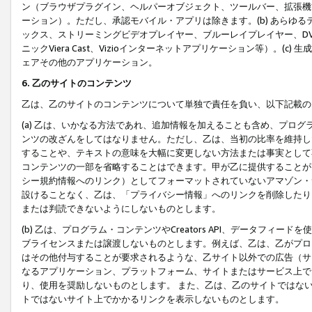
ン（ブラウザプラグイン、ヘルパーオブジェクト、ツールバー、拡張機
ーション）。ただし、承認モバイル・アプリは除きます。(b) あらゆ
ックス、ストリーミングビデオプレイヤー、ブルーレイプレイヤー、DVDプ
ニックViera Cast、Vizioインターネットアプリケーション等）。(
ェアその他のアプリケーション。
6. 乙のサイトのコンテンツ
乙は、乙のサイトのコンテンツについて単独で責任を負い、以下記載の
(a) 乙は、いかなる方法であれ、追加情報を加えることも含め、プロ
ンツの改ざんをしてはなりません。ただし、乙は、当初の比率を維持し
することや、テキストの意味を大幅に変更しない方法または事実として
コンテンツの一部を省略することはできます。甲が乙に提供することが
シー規約情報へのリンク）としてフォーマットされていないアマゾン・
設けることなく、乙は、「プライバシー情報」へのリンクを削除したり
または判読できないようにしないものとします。
(b) 乙は、プログラム・コンテンツやCreators API、データフ
ブライセンスまたは譲渡しないものとします。例えば、乙は、乙がプロ
はその他付与することが要求されるような、乙サイト以外での広告（サ
なるアプリケーション、プラットフォーム、サイトまたはサービス上で
り、使用を奨励しないものとします。 また、乙は、乙のサイトではな
トではないサイト上でかかるリンクを表示しないものとします。