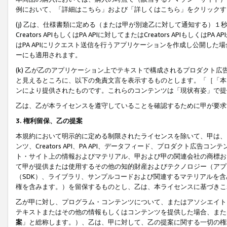
例において、「詳細はこちら」および「詳しくはこちら」をクリックす
(j) 乙は、仕様書類に定める（または甲が別途乙に対して通知する）
Creators APIもしくはPA APIに対してまたはCreators APIもしく
はPA APIにリクエスト送信を行うアプリケーションを作成し公開し
ーにも適用されます。
(k) 乙が乙のアプリケーション上でテキストで構成されるプロダクト
と見えるところに、以下の免責文言を表示するものとします。「［「本
ンにより提供されたものです。これらのコンテンツは「現状有姿」で提
乙は、乙が本ライセンスを遵守していることを確認するために甲が要求
3. 権利留保、乙の提案
本規約において明示的に定める制限されたライセンスを除いて、甲は、
ンツ、Creators API、PA API、データフィード、プロダクト
ト・サイト上の情報およびマテリアル、甲および甲の関連会社の商標お
て甲が提供または使用するその他の知的財産およびテクノロジー（アプ
（SDK）、ライブラリ、サンプルコードおよび関連するマテリアルを
権を含みます。）を留保するものとし、乙は、本ライセンスに基づきこ
乙が甲に対し、プログラム・コンテンツについて、またはアソシエイト
テキストまたはその他の情報もしくはコンテンツを提供した場合、また
案
」と総称します。）、乙は、甲に対して、乙の提案に関する一切の権