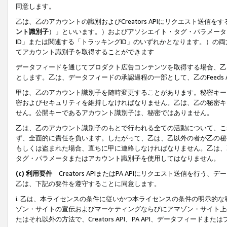
同意します。
乙は、乙のアカウントの識別およびCreators APIにリクエスト送
ント識別子
）」といいます。）およびアソシエイト・タグ・パラメータ（
ID」または関連する「トラッキングID」のいずれかとなります。）の両方
てアカウント識別子を取得することができます
データフィードを通じてプロダクト広告コンテンツを取得する場合、乙は、Cre
とします。乙は、データフィードの承認過程の一部として、乙のFeeds
甲は、乙のアカウント識別子を随時変更することがあります。秘密キー
密およびセキュリティを維持しなければなりません。乙は、乙の秘密キ
せん。公開キーであるアカウント識別子は、秘密ではありません。
乙は、乙のアカウント識別子のもとで行われる全ての活動について、こ
ず、全面的に責任を負います。したがって、乙は、乙以外の者が乙の秘
もしくは盗まれた場合、直ちに甲に連絡しなければなりません。乙は、
タグ・パラメータまたはアカウント識別子を使用してはなりません。
(c) 利用要件
Creators APIまたはPA APIにリクエスト送信を
乙は、下記の要件を遵守することに同意します。
i. 乙は、本ライセンスの条件に従いかつ本ライセンスの条件の明示的
ゾン・サイトの宣伝およびマーケティングならびにアマゾン・サイト上
たはそれ以外の方法で、Creators API、PA API、データフィー