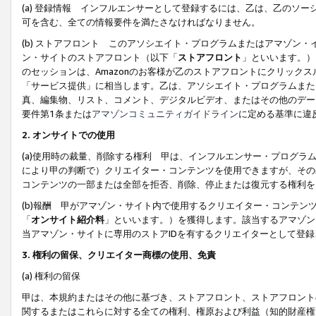
(a) 登録情報 インフルエンサーとして登録するには、乙は、乙のソ
可を含む、全ての情報要件を満たさなければなりません。
(b) ストアフロント このアソシエイト・プログラムまたはアマゾン
ン・サイトのストアフロント（以下「
ストアフロント
」といいます。）
のセッションは、Amazonのお客様が乙のストアフロントにクリック
「サービス提供」に相当します。乙は、アソシエイト・プログラムまた
真、編集物、リスト、コメント、デジタルビデオ、またはその他のデー
要件第1条または
アマゾンコミュニティガイドライン
に定める基準に違
2.
オンサイトでの使用
(a)使用時の裁量、削除する権利 甲は、インフルエンサー・プログラ
により甲の判断で）クリエイター・コンテンツを使用できますが、その
コンテンツの一部または全部を拒否、削除、停止または復元する権利を
(b)報酬 甲がアマゾン・サイト内で使用するクリエイター・コンテン
「
オンサイト紹介料
」といいます。）を獲得します。該当するアマゾン
当アマゾン・サイトに専用のストアIDを有するクリエイターとして登
3.
権利の留保、クリエイター商標の使用、免責
(a) 権利の留保
甲は、本規約またはその他に基づき、ストアフロント、ストアフロント
関するまたはこれらに対する全ての権利、権原および利益（知的財産権