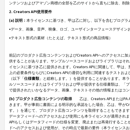
ンテンツおよびアマゾン商標の全部を乙のサイトから直ちに除去、削除
2. Creators API使用要件
(a) 説明：
本ライセンスに基づき、甲は乙に対し、以下を含むプログラ
•データ、画像、音声、映像、ロゴ、ユーザインターフェースデザイン
•テキスト形式の素材（たとえば、テキスト形式の商品情報）
前記のプロダクト広告コンテンツおよびCreators APIへのアクセスに
供することがあります。サンプルソースコードおよびライブラリはそれ
イセンスに基づき乙に提供されます。Creators APIに関連して
上の必要条件ならびにCreators APIの適切な利用に関連するテ
（以下「
仕様書類
」と総称します。）を提供することがあります。本ラ
ルソースコードまたはライブラリおよび甲が提供する仕様書類は、「プ
で提供されたいかなるデータ、画像、テキストその他の情報またはコン
(b) プロダクト広告コンテンツの取得
乙は、Creators APIま
きます。甲が事前に書面による明示的な承認をした場合、乙は、甲がCreator
す。）を通じて、プロダクト広告コンテンツを取得することもできます
データフィードへのアクセスおよび使用にも本ライセンスが適用されます。乙は
APIもしくはデータフィードの仕様を変更、廃止または再発行することがで
ドへのアクセスおよび使用が、その時点で最新の要件（本ライセンスお