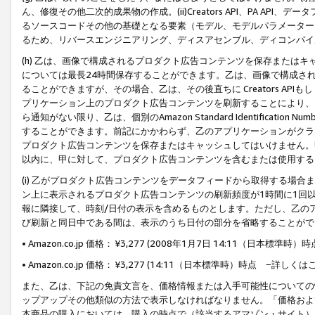
ん、修復その他二次的成果物の作成。(ii)Creators API、PA 
るソースコードその他の基礎となる要素（モデル、モデルパラメーター
るため、リバースエンジニアリング、ディスアセンブル、ディコンパイ
(h) 乙は、画像で構成されるプロダクト広告コンテンツを保存または
については最長24時間保存することができます。乙は、画像で構成さ
ることができますが、その場合、乙は、その後直ちに Creators AP
プリケーション上のプロダクト広告コンテンツを刷新することにより、
ら通知がない限り、乙は、個別のAmazon Standard Identification Nu
することができます。前記にかかわらず、乙のアプリケーションがクラ
プロダクト広告コンテンツを保存またはキャッシュしてはいけません。
以内に、甲に対して、プロダクト広告コンテンツを含むまたは使用する
(i) 乙がプロダクト広告コンテンツをデータフィードから取得する場合または
ン上に表示されるプロダクト広告コンテンツの刷新頻度が1時間に1回
報に隣接して、時刻/日付の表示を含めるものとします。ただし、乙の
び刷新と同日中である間は、表示のうち日付の部分を省略することがで
• Amazon.co.jp 価格： ¥3,277 (2008年1月7日 14:11（日本標準
• Amazon.co.jp 価格： ¥3,277 (14:11（日本標準時）時点 −詳しくは
また、乙は、下記の免責文言を、価格情報または入手可能性についての
ップアップその他類似の方法で表示しなければなりません。「価格およ
本商品の購入においては、購入の時点で（該当するアマゾン・サイト）