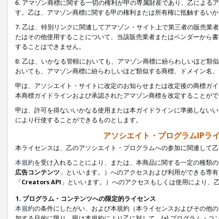
6. アマゾン商標に関する一切の権利が甲の専属財産であり、乙によ
す。乙は、アマゾン商標に関する甲の権利または所有権に抵触するいか
7. 乙は、特別リンクに関連してアマゾン・サイト上で第三者の販売
たはその他使用することについて、当該販売業者またはベンダーから書
することはできません。
8. 乙は、いかなる管轄においても、アマゾン商標に紛らわしいほど
おいても、アマゾン商標に紛らわしいほど類似する商標、ドメイン名、
甲は、アソシエイト・サイトに改定のお知らせまたは改定後の商標ガイ
本商標ガイドラインおよび承認されたアマゾン商標を改定することがで
甲は、許可を得ないいかなる使用または本ガイドラインに準拠しないい
により行使することができるものとします。
アソシエイト・プログラムIPラ
本ライセンスは、乙のアソシエイト・プログラムへの参加に関連して乙
本規約
を受け入れることにより、または、本商品に関する一定の種類の
広告コンテンツ
」といいます。）へのアクセスおよび利用ができる専有
「
Creators API
」といいます。）へのアクセスもしくは使用により、
1. プログラム・コンテンツへの限定的ライセンス
本規約
の条件にしたがい、および本規約（本ライセンスおよびその他の
加する目的に限り、甲は本規約により乙に対して、(a) プログラム・コ