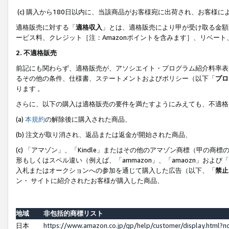
(c) 購入から180日以内に、当該商品がお客様宛に出荷され、お客
適格販売に対する「
適格収入
」とは、適格販売により甲が受け取る金額
ービス料、クレジット［注：Amazonポイントを含みます］、リベー
2. 不適格販売
前記にも関わらず、適格販売が、アソシエイト・プログラム紹介料率表
るその他の条件、仕様書、ステートメントおよびポリシー（以下「
プロ
ります 。
さらに、以下の購入は適格販売の要件を満たすようにみえても、不適格
(a)
本規約
の解除後に購入された商品、
(b) 注文が取り消され、返品または返金が開始された商品、
(c) 「アマゾン」、「Kindle」またはその他のアマゾン商標（甲
形もしくはスペル違い（例えば、「ammazon」、「amaozn」およ
入札またはオークションへの参加を通じて購入した広告（以下、「
禁止
ン・ サイトに紹介されたお客様が購入した商品、
地域
非包括的商標リスト
日本
https://www.amazon.co.jp/gp/help/customer/display.html