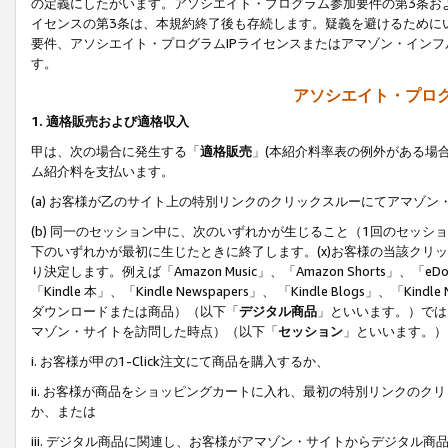
の定義にしたがいます。アソシエイト・プログラム参加要件の第3条お
イセンスの第3条は、本規約終了後も存続します。疑義を避けるためにい
要件、アソシエイト・プログラムIPライセンスまたはアマゾン・イン
す。
アソシエイト・プログ
1. 適格販売および適格収入
甲は、次の場合に発生する「
適格販売
」(本紹介料率表の例外がある場
ム紹介料を支払います。
(a) お客様が乙のサイト上の特別リンクのクリックスルーにてアマゾン
(b) 同一のセッション中に、次のいずれかが生じること（1回のセッ
下のいずれかが最初に生じたときに終了します。(x)お客様の当該クリッ
り決定します。例えば「Amazon Music」、「Amazon Shorts」、「eDo
「Kindle 本」、「Kindle Newspapers」、 「Kindle Blogs」、「
ダウンロードまたは商品）（以下「
デジタル商品
」といいます。）では
マゾン・サイトを訪問した時点）（以下「
セッション
」といいます。）
i. お客様が甲の1-Click注文にて商品を購入するか、
ii. お客様が商品をショッピングカートに入れ、最初の特別リンクの
か、または
iii. デジタル商品に関連し、お客様がアマゾン・サイトからデジタ