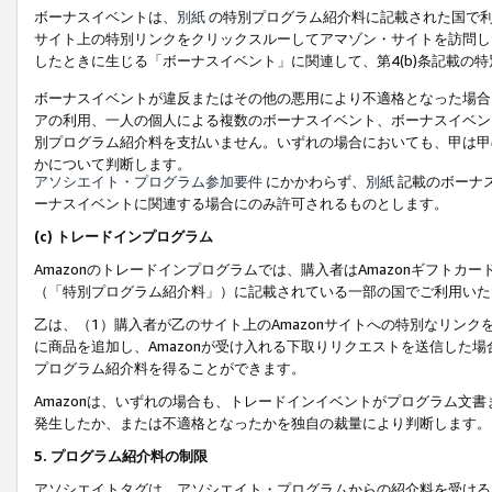
ボーナスイベントは、
別紙
の特別プログラム紹介料に記載された国で利
サイト上の特別リンクをクリックスルーしてアマゾン・サイトを訪問した
したときに生じる「ボーナスイベント」に関連して、第4(b)条記載の
ボーナスイベントが違反またはその他の悪用により不適格となった場合
アの利用、一人の個人による複数のボーナスイベント、ボーナスイベン
別プログラム紹介料を支払いません。いずれの場合においても、甲は甲
かについて判断します。
アソシエイト・プログラム参加要件
にかかわらず、
別紙
記載のボーナ
ーナスイベントに関連する場合にのみ許可されるものとします。
(c) トレードインプログラム
Amazonのトレードインプログラムでは、購入者はAmazonギフト
（「特別プログラム紹介料」）に記載されている一部の国でご利用いた
乙は、（1）購入者が乙のサイト上のAmazonサイトへの特別なリン
に商品を追加し、Amazonが受け入れる下取りリクエストを送信した場
プログラム紹介料を得ることができます。
Amazonは、いずれの場合も、トレードインイベントがプログラム文書
発生したか、または不適格となったかを独自の裁量により判断します。
5. プログラム紹介料の制限
アソシエイトタグは、アソシエイト・プログラムからの紹介料を受ける