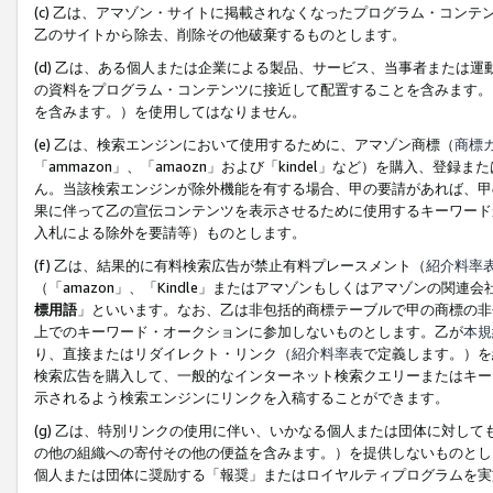
(c) 乙は、アマゾン・サイトに掲載されなくなったプログラム・コン
乙のサイトから除去、削除その他破棄するものとします。
(d) 乙は、ある個人または企業による製品、サービス、当事者または
の資料をプログラム・コンテンツに接近して配置することを含みます。
を含みます。）を使用してはなりません。
(e) 乙は、検索エンジンにおいて使用するために、アマゾン商標（
商標
「ammazon」、「amaozn」および「kindel」など）を購入
ん。当該検索エンジンが除外機能を有する場合、甲の要請があれば、甲
果に伴って乙の宣伝コンテンツを表示させるために使用するキーワード
入札による除外を要請等）ものとします。
(f) 乙は、結果的に有料検索広告が禁止有料プレースメント（
紹介料率
（「amazon」、「Kindle」またはアマゾンもしくはアマゾンの
標用語
」といいます。なお、乙は非包括的商標テーブルで甲の商標の非
上でのキーワード・オークションに参加しないものとします。乙が
本規
り、直接またはリダイレクト・リンク（
紹介料率表
で定義します。）を
検索広告を購入して、一般的なインターネット検索クエリーまたはキー
示されるよう検索エンジンにリンクを入稿することができます。
(g) 乙は、特別リンクの使用に伴い、いかなる個人または団体に対し
の他の組織への寄付その他の便益を含みます。）を提供しないものとし
個人または団体に奨励する「報奨」またはロイヤルティプログラムを実