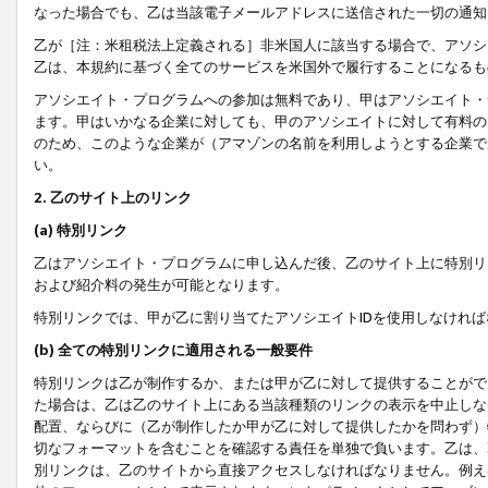
なった場合でも、乙は当該電子メールアドレスに送信された一切の通知
乙が［注：米租税法上定義される］非米国人に該当する場合で、アソシ
乙は、本規約に基づく全てのサービスを米国外で履行することになるも
アソシエイト・プログラムへの参加は無料であり、甲はアソシエイト・
ます。甲はいかなる企業に対しても、甲のアソシエイトに対して有料の
のため、このような企業が（アマゾンの名前を利用しようとする企業で
い。
2. 乙のサイト上のリンク
(a) 特別リンク
乙はアソシエイト・プログラムに申し込んだ後、乙のサイト上に特別リ
および紹介料の発生が可能となります。
特別リンクでは、甲が乙に割り当てたアソシエイトIDを使用しなけれ
(b) 全ての特別リンクに適用される一般要件
特別リンクは乙が制作するか、または甲が乙に対して提供することがで
た場合は、乙は乙のサイト上にある当該種類のリンクの表示を中止しな
配置、ならびに（乙が制作したか甲が乙に対して提供したかを問わず）
切なフォーマットを含むことを確認する責任を単独で負います。乙は、
別リンクは、乙のサイトから直接アクセスしなければなりません。例えば、