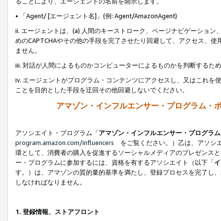
ることにより、エージェントの名前を開示します。
• 「Agent/ [エージェント名]」(例: Agent/AmazonAgent)
ii. エージェントは、(a) 人間のキーストローク、ページナビゲーシ
めのCAPTCHAやその他の手段を完了させたり回避して、アクセス、
ません。
iii. 対話が人間によるものかコンピューターによるものかを判断する
iv. エージェントがプログラム・コンテンツにアクセスし、又はこれ
ことを目的とした手段を迂回その他回避しないでください。
アマゾン・インフルエンサー・プログラム・
アソシエイト・プログラム「
アマゾン・インフルエンサー・プログラム
program.amazon.com/influencers
をご覧ください。）乙は、アソシエ
環として、消費者の購入を促進するソーシャルメディアのプレゼンスと
ー・プログラムに参加するには、資格を有するアソシエイト（以下「
イ
す。）は、アマゾンの質的量的基準を満たし、登録プロセスを完了し、
しなければなりません。
1.
登録情報、ストアフロント