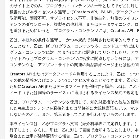
のサイト上でのみ、プログラム・コンテンツの一部として甲が乙に対し
様書および本ライセンスを遵守してCreators API、PA API、
取消可能、譲渡不可、サブライセンス不可、非独占的、無償のライセン
テンツのダウンロード、複製その他利用、またはデータマイニング、ロ
を避けるためにいうと、プログラム・コンテンツには、Creators AP
乙は、
本規約
の条件を遵守し、かつ本規約で付与された明示的なライセ
ることなく、乙は、(a)プログラム・コンテンツを、エンドユーザに
グラム・コンテンツに対してまたはこれに関連してリンクしたり、アマ
サイトのうちプログラム・コンテンツに密接に関連しない部分には、ア
コンテンツを、アマゾン・サイトの関連の商品詳細ページまたは他の関
Creators APIまたはデータフィードを利用することにより、乙は、
その他の情報およびコンテンツにアクセスすることができます。乙がこ
ためにCreators APIまたはデータフィードを利用する場合、乙は、こ
ィード（または同等のサービス）に適用されるライセンス契約の規定を
乙は、プログラム・コンテンツを使用して、知的財産権その他法的権利
したAI生成コンテンツを直接的または間接的に大規模言語モデル、マ
しないものとし、また、第三者をしてこれを行わせないものとします。
本ライセンスは、乙がプログラム文書（紹介料率表にて定義します。）
終了します。さらに、甲は、乙に対して書面で通知することにより、本
場合または甲が随時要請する場合、乙は、プログラム・コンテンツ（Cre