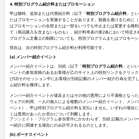
4. 特別プログラム紹介料またはプロモーション
甲は随時、追加または代替紹介料（以下「
特別プログラム紹介料
」とい
たはプロモーションを実施することがあります。疑義を避けるために（
はプロモーションの全部または一部をいつでも中止または変更する権利
て（商品購入を含まないものも）、紹介料率表の第2条において特定さ
プログラム文書上の制限についても、特別プログラムまたはプロモーシ
現在は、次の特別プログラム紹介料が利用可能です。
(a) メンバー紹介イベント
メンバー紹介イベントは、
別紙
（以下「
特別プログラム紹介料
」といい
ベントの参加資格のあるお客様が乙のサイト上の特別リンクをクリック
び(2)そのセッション中にお客様が
別紙
記載のメンバー紹介行為を完了
ム紹介料を獲得します。
メンバー紹介イベントが違反またはその他の悪用により不適格となった
ウェアの利用、一人の個人による複数のメンバー紹介イベント、メンバ
ベント）、甲は特別プログラム紹介料を支払いません。いずれの場合に
くは悪用があったか否かについて判断します。
アソシエイト・プログラム参加要件
にかかわらず、
別紙
記載のメンバー
ー紹介に関連する場合にのみ許可されるものとします。
(b) ボーナスイベント