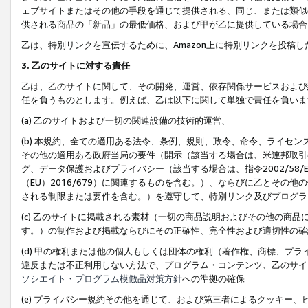
ェブサイトまたはその他の手段を通じて提供される、同じ、または類似
供される商品の「新品」の最低価格、および甲が乙に提供している場合
乙は、特別リンクを宣伝するために、Amazon上に特別リンクを投稿し
3. 乙のサイトに対する責任
乙は、乙のサイトに関して、その開発、運営、依存関係サービスおよび
任を負うものとします。例えば、乙は以下に関して単独で責任を負いま
(a) 乙のサイトおよび一切の関連設備の技術的運営、
(b) 本規約、全ての適用ある法令、条例、規則、政令、命令、ライセ
その他の適用ある政府当局の要件（開示（該当する場合は、米連邦取引
グ、データ保護およびプライバシー（該当する場合は、指令2002/58
（EU）2016/679）に関連するものを含む。）、ならびに乙とそ
される制限または要件を含む。）を遵守して、特別リンク及びプログラ
(c) 乙のサイトに掲載される素材（一切の商品説明およびその他の商
す。）の制作および掲載ならびにその正確性、完全性および適切性の確
(d) 甲の権利または他の個人もしくは団体の権利（著作権、商標、プ
違反または不正利用しない方法で、プログラム・コンテンツ、乙のサイ
ソシエイト・プログラム模倣品対策方針
への準拠の確保
(e) プライバシー規約その他を通じて、および第三者によるクッキー