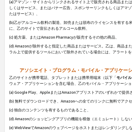
(a)アマゾン・サイトからリンクされるサイト上で販売される商品またはサ
しくはサービス、またはバナー広告、スポンサーリンクもしくはアマゾ
たはサービス）、
(b)乙がアルコール飲料の製造、卸売または頒布のライセンスを有す
に、乙のサイトで宣伝されるアルコール飲料、
(c) 処方薬、またはAmazon Pharmacyが販売するその他の商品、
(d) Amazonが除外すると指定した商品またはサービス。乙は、商品また
ラル上で提供するツールにおいて除外されている場合には、アラートを
アソシエイト・プログラム・モバイル・アプリケー
乙のサイトが携帯電話、タブレットまたは携帯用端末（以下「
モバイル
ウェア・アプリケーションを含む場合、乙のモバイル・アプリケーショ
(a) Google Play、AppleまたはAmazonアプリストアのいずれかで
(b) 無料でダウンロードでき、Amazonへの全てのリンクに無料でアク
(c) 独自のコンテンツを有するものであること、
(d) Amazonのショッピングアプリの機能を模倣（エミュレート）しな
(e) WebViewでAmazonのウェブページをホストまたはレンダリング