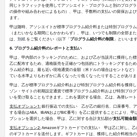
同じトラフィックを使用してアソシエイト・プログラムと別のプログラ
の操作や組み合わせによるもの）、甲は、手数料の支払いの留保および
ます。
甲は随時、アソシエイトが標準プログラム紹介料または特別プログラム
（またいかなる期間にもかかわらず）、甲は、いつでも制限の全部また
は、
別紙
をご覧ください（以下「
プログラム紹介料の制限
」といいま
6. プログラム紹介料のレポートと支払い
甲は、甲内部のトラッキングのために、および乙が当該月に獲得した標
乙に配布するため、適格販売を正確かつ包括的にトラッキングするため
ラム紹介料は、最も近い現地通貨の金額（米ドルの場合はセントなど）
ている水準よりもわずかに高くなったり低くなったりすることがありま
甲は、乙が標準プログラム紹介料および特別プログラム紹介料を獲得し
ゾン・サイトの初期設定通貨で標準プログラム紹介料および特別プログ
いを受け取ることもできます。これを選択する場合、乙は、為替レート
支払オプション1:
銀行振込での支払い 乙が乙の銀行名、口座番号、ア
する場合はABA、IBANおよびBIC番号）を乙に提供することにより
プションを選択した場合、甲は、乙に対する合計支払額が
支払可能金額
支払オプション2:
Amazonギフトカードでの支払い 甲は乙に対し、
のギフトカードを送付します。ギフトカードは、獲得した紹介料相当の