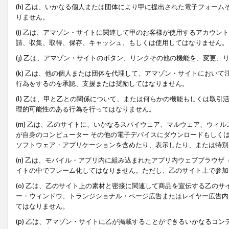
(h) 乙は、いかなる個人または団体により甲に提出された電子フォー
りません。
(i) 乙は、アマゾン・サイトに関連して甲のお客様が使用するアカウ
請、収集、取得、保存、キャッシュ、もしくは使用してはなりません。
(j) 乙は、アマゾン・サイトのボタン、リンクその他の機能を、変更
(k) 乙は、他の個人または団体を代理して、アマゾン・サイトにおい
行為をするのを承認、支援または奨励してはなりません。
(l) 乙は、甲と乙との関係について、または何らかの機能もしくは取
理的可能性のある行為を行ってはなりません。
(m) 乙は、乙のサイトに、いかなるスパイウェア、マルウェア、ウィ
が自身のコンピューター その他の電子デバイスにダウンロードもしく
ソフトウェア・アプリケーションを含めたり、表示したり、または特別
(n) 乙は、モバイル・アプリ内に組み込まれたアプリ内ウェブブラウザ
イトの中でフレーム化してはなりません。ただし、乙のサイト上で参加
(o) 乙は、乙のサイト上の素材と密接に関連して商品を宣伝する乙の
ー・ウィンドウ、トランジショナル・ページ広告またはレイヤー広告内
てはなりません。
(p) 乙は、アマゾン・サイトに乙が掲載することができるいかなるコ