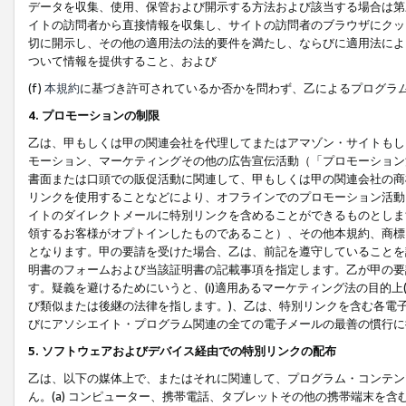
データを収集、使用、保管および開示する方法および該当する場合は第
イトの訪問者から直接情報を収集し、サイトの訪問者のブラウザにクッ
切に開示し、その他の適用法の法的要件を満たし、ならびに適用法によ
ついて情報を提供すること、および
(f)
本規約
に基づき許可されているか否かを問わず、乙によるプログラ
4. プロモーションの制限
乙は、甲もしくは甲の関連会社を代理してまたはアマゾン・サイトもし
モーション、マーケティングその他の広告宣伝活動（「プロモーション
書面または口頭での販促活動に関連して、甲もしくは甲の関連会社の商
リンクを使用することなどにより、オフラインでのプロモーション活動
イトのダイレクトメールに特別リンクを含めることができるものとしま
領するお客様がオプトインしたものであること）、その他本規約、商標
となります。甲の要請を受けた場合、乙は、前記を遵守していることを
明書のフォームおよび当該証明書の記載事項を指定します。乙が甲の要
す。疑義を避けるためにいうと、(i)適用あるマーケティング法の目的上(例
び類似または後継の法律を指します。)、乙は、特別リンクを含む各電子
びにアソシエイト・プログラム関連の全ての電子メールの最善の慣行に
5. ソフトウェアおよびデバイス経由での特別リンクの配布
乙は、以下の媒体上で、またはそれに関連して、プログラム・コンテン
ん。(a) コンピューター、携帯電話、タブレットその他の携帯端末を