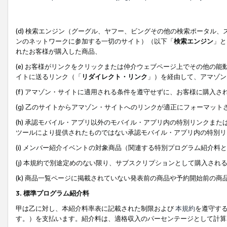
(d) 検索エンジン（グーグル、ヤフー、ビングその他の検索ポータル
ンのネットワークに参加する一切のサイト）（以下「
検索エンジン
」と
れたお客様が購入した商品、
(e) お客様がリンクをクリックまたは仲介ウェブページ上でその他の
イトに送るリンク（「
リダイレクト・リンク
」）を経由して、アマゾン
(f) アマゾン・サイトに適用される条件を遵守せずに、お客様に購入さ
(g) 乙のサイトからアマゾン・サイトへのリンクが適正にフォーマッ
(h) 承認モバイル・アプリ以外のモバイル・アプリ内の特別リンクまたはC
ツールにより提供されたものではない承認モバイル・アプリ内の特別リ
(i) メンバー紹介イベントの対象商品（関連する特別プログラム紹介料と
(j) 本規約で別途定めのない限り、サブスクリプションとして購入され
(k) 商品一覧ページに掲載されていない発表前の商品や予約開始前の商
3. 標準プログラム紹介料
甲は乙に対し、本紹介料率表に記載された制限および
本規約
を遵守す
す。）を支払います。紹介料は、適格収入のパーセンテージとして計算