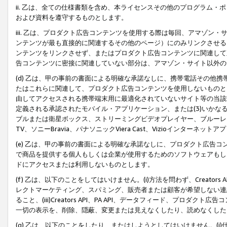
ii. 乙は、全ての仕様書類を含め、本ライセンスその他のプログラム
および資料を遵守するものとします。
iii. 乙は、プロダクト広告コンテンツを使用する際は毎回、アマゾ
ンテンツが最も直接的に関連するその他のページ）にのみリンクさせる
ンテンツをリンクさせず、またはプロダクト広告コンテンツに関連して
告コンテンツに密接に関連していない部分は、アマゾン・サイト以外の
(d) 乙は、甲の事前の書面による明確な承諾なしに、携帯電話その他
たはこれらに関連して、プロダクト広告コンテンツを使用しないものと
由してアクセスされる携帯端末用に最適化されていないサイト等の当該端
定義される承認されたモバイル・アプリケーション、または(3)いか
ブルまたは衛星ボックス、ストリーミングビデオプレイヤー、ブルーレイ
TV、ソニーBravia、パナソニックViera Cast、Vizioインター
(e) 乙は、甲の事前の書面による明確な承諾なしに、プロダクト広告
で商品を提供する個人もしくは企業が使用するためのソフトウェアもしくはその
ドにアクセスまたは利用しないものとします。
(f) 乙は、以下のことをしてはいけません。(i)方法を問わず、Creator
レクトマーケティング、スパミング、販売者または顧客が希望しない連
ること、(iii)Creators API、PA API、データフィード、プ
一切の表示を、削除、隠蔽、変更または見えなくしたり、読めなくした
(g) 乙は、以下のことをしたり、またはしようとしてはいけません。(