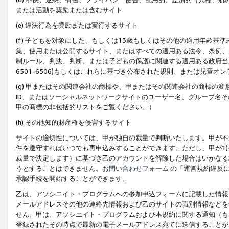
または活動を奨励または含むサイト
(e) 違法行為を奨励または実行するサイト
(f) 子どもを対象にした、もしくは13歳もしくはその他の適用年齢
集、使用または公開するサイト、またはすべての適用ある法令、条例、
制ルール、判決、判断、または子どもの保護に関連する適用ある政府当局の要
6501-6506)もしくはこれらに基づき公布された規則、または児童オ
(g) 甲またはその関連会社の商標や、甲またはその関連会社の商標の
ID、またはソーシャルネットワークサイトのユーザー名、グループ名
甲の商標の非包括的リストをご覧ください。）
(h) その他知的財産権を侵害するサイト
サイトの適切性については、甲が独自の裁量で判断いたします。甲が不
件を遵守すればいつでも再申込みすることができます。ただし、甲が1)
裁量で決定します）に基づき乙のアカウントを解除した場合はいかなる
うとすることはできません。
お問い合わせフォーム
の「運営規約違反に
承認手続を開始することができます。
乙は、アソシエイト・プログラムへの参加申込フォームに記載した情報
メールアドレスその他の連絡先情報および乙のサイトの識別情報などを
せん。甲は、アソシエイト・プログラムおよび本規約に関する通知（も
登録されたその時点で最新の電子メールアドレス宛てに送信することが