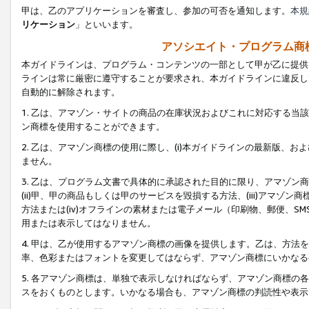
甲は、乙のアプリケーションを審査し、参加の可否を通知します。
本規
リケーション
」といいます。
アソシエイト・プログラム商
本ガイドラインは、プログラム・コンテンツの一部として甲が乙に提供
ラインは常に厳密に遵守することが要求され、本ガイドラインに違反し
自動的に解除されます。
1. 乙は、アマゾン・サイトの商品の在庫状況およびこれに対応する
ン商標を使用することができます。
2. 乙は、アマゾン商標の使用に際し、(i)本ガイドラインの最新版、およ
ません。
3. 乙は、プログラム文書で具体的に承認された目的に限り、アマゾン
(ii)甲、甲の商品もしくは甲のサービスを毀損する方法、(iii)アマ
方法または(iv)オフラインの素材または電子メール（印刷物、郵便、S
用または表示してはなりません。
4. 甲は、乙が使用するアマゾン商標の画像を提供します。乙は、方
率、色彩またはフォントを変更してはならず、アマゾン商標にいかなる
5. 各アマゾン商標は、単独で表示しなければならず、アマゾン商標
スをおくものとします。いかなる場合も、アマゾン商標の判読性や表示