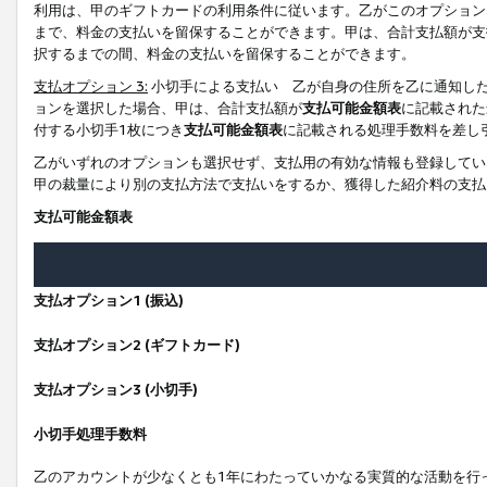
利用は、甲のギフトカードの利用条件に従います。乙がこのオプション
まで、料金の支払いを留保することができます。甲は、合計支払額が支
択するまでの間、料金の支払いを留保することができます。
支払オプション 3:
小切手による支払い 乙が自身の住所を乙に通知し
ョンを選択した場合、甲は、合計支払額が
支払可能金額表
に記載された
付する小切手1枚につき
支払可能金額表
に記載される処理手数料を差し
乙がいずれのオプションも選択せず、支払用の有効な情報も登録してい
甲の裁量により別の支払方法で支払いをするか、獲得した紹介料の支払
支払可能金額表
支払オプション1 (振込)
支払オプション2 (ギフトカード)
支払オプション3 (小切手)
小切手処理手数料
乙のアカウントが少なくとも1年にわたっていかなる実質的な活動を行