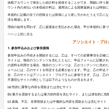
休眠アカウントで発生した紹介料を留保することができ、閉鎖に伴う留
ウント内の未払いの未収紹介料は、適用法による国庫返納または時効に
本規約に記載の全ての控除または留保により差し引かれたうえで乙にな
済を構成します。
理由の如何を問わず、乙に超過金が支払われた場合、甲が本規約に基づ
ページ上部に戻る
アソシエイト・プロ
1. 参加申込みおよび参加資格
参加申込みの手続きを開始するには、乙は、すべての必要事項を正確に
サイトは、独自のコンテンツを含むとともに、申込フォームに記載され
の資料を利用する場合、独自のコンテンツは、乙がコンテンツに含めた
ォームには、乙のサイトを特定する必要があります。甲は、乙の申込フ
合、乙のサイトはアソシエイト・プログラムに参加できず、乙は、乙の
不適切なサイトの例としては以下のようなものが含まれます。
(a) 性的に露骨な内容を奨励または含むサイト
(b) 暴力を奨励するまたは暴力的内容を含むサイト、または潜在的に
(c) 虚偽、不正、名誉毀損または中傷的な内容を奨励または含むサイト
(d) 不快、迷惑、有害、プライバシー侵害、乱用的、差別的（人種、