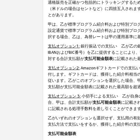
適格販売を正確かつ包括的にトラッキングするた
（米ドルの場合はセントなど）に四捨五入されま
とがあります。
甲は、乙が標準プログラム紹介料および特別プロ
設定通貨で標準プログラム紹介料および特別プロ
択する場合、乙は、為替レートは甲の運用基準に
支払オプション1:
銀行振込での支払い 乙が乙の銀
IBANおよびBIC番号）を乙に提供することに
対する合計支払額が
支払可能金額表
に記載された
支払オプション2:
Amazonギフトカードでの支
付します。ギフトカードは、獲得した紹介料相当
従います。乙がこのオプションを選択した場合、
支払額が支払可能金額表に記載された最高額を超
支払オプション 3:
小切手による支払い 乙が自身
合、甲は、合計支払額が
支払可能金額表
に記載さ
に記載される処理手数料を差し引くことができま
乙がいずれのオプションも選択せず、支払用の有
支払方法で支払いをするか、獲得した紹介料の支
支払可能金額表