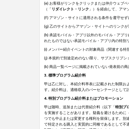
(e) お客様がリンクをクリックまたは仲介ウェ
（「
リダイレクト・リンク
」）を経由して、アマ
(f) アマゾン・サイトに適用される条件を遵守せ
(g) 乙のサイトからアマゾン・サイトへのリン
(h) 承認モバイル・アプリ以外のモバイル・アプリ
れたものではない承認モバイル・アプリ内の特別
(i) メンバー紹介イベントの対象商品（関連する
(j) 本規約で別途定めのない限り、サブスクリプ
(k) 商品一覧ページに掲載されていない発表前の
3. 標準プログラム紹介料
甲は乙に対し、本紹介料率表に記載された制限お
す。紹介料は、適格収入のパーセンテージとして
4. 特別プログラム紹介料またはプロモーション
甲は随時、追加または代替紹介料（以下「
特別プ
を実施することがあります。疑義を避けるために
つでも中止または変更する権利を留保します。別
て特定される購入と実質的に同種であるとして不