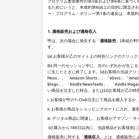
プログラム参加要件の第3条および第6条に基づく
るためにいうと、本規約第6(a)上の目的に限定
ー・プログラム・ポリシー第1条の違反は、本規
1. 適格販売および適格収入
甲は、次の場合に発生する「
適格販売
」(本紹介
す。
(a) お客様が乙のサイト上の特別リンクのクリッ
(b) 同一のセッション中に、次のいずれかが生
に生じたときに終了します。(x)お客様の当該クリ
Music」、「Amazon Shorts」、「eDocs」「Ama
Blogs」、「Kindle Newsfeeds」、「Ki
い商品を注文した時点、または(z)お客様が乙の
i. お客様が甲の1-Click注文にて商品を購入するか
ii. お客様が商品をショッピングカートに入れ
iii. デジタル商品に関連し、お客様がアマゾ
(c) 購入から180日以内に、当該商品がお客
適格販売に対する「
適格収入
」とは、適格販売に