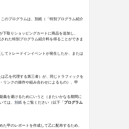
す。このプログラムは、別紙（「特別プログラム紹介
者が下取りショッピングカートに商品を追加し、
記載された特別プログラム紹介料を得ることができま
違反してトレードインイベントが発生したか、または
たは乙を代理する第三者）が、同じトラフィックを
・リンクの操作や組み合わせによるもの）、甲
疑義を避けるためにいうと（またいかなる期間に
いては、
別紙
をご覧ください（以下「
プログラム
めた甲のレポートを作成して乙に配布するため、