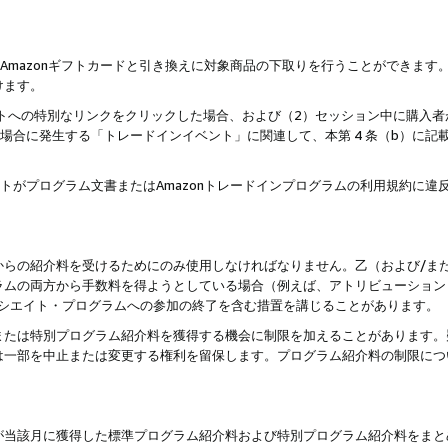
はAmazonギフトカードと引き換えに対象商品の下取りを行うことができま
けます。
サイトへの特別なリンクをクリックした場合、および（2）セッション中に購入
た場合に発生する「トレードインイベント」に関連して、本第 4 条（b）に
ントがプログラム文書またはAmazonトレードインプログラムの利用規約に
。
からの紹介料を受けるためにのみ使用しなければなりません。乙（および/ま
ラムの両方から手数料を得ようとしている場合（例えば、アトリビューション
ソシエイト・プログラムへの参加の終了を含む措置を講じることがあります。
または特別プログラム紹介料を獲得する機会に制限を加えることがあります。
は一部を中止または変更する権利を留保します。プログラム紹介料の制限につ
が当該月に獲得した標準プログラム紹介料および特別プログラム紹介料をまと