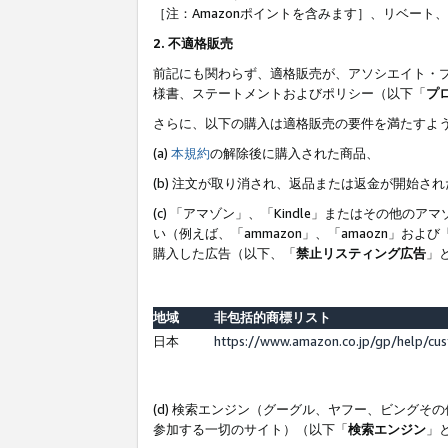
［注：Amazonポイントを含みます］、リベー
2. 不適格販売
前記にも関わらず、適格販売が、アソシエイト・
様書、ステートメントおよびポリシー（以下「
プ
さらに、以下の購入は適格販売の要件を満たすよ
(a)
本規約
の解除後に購入された商品、
(b) 注文が取り消され、返品または返金が開始さ
(c) 「アマゾン」、「Kindle」またはその
い（例えば、「ammazon」、「amaozn」お
購入した広告（以下、「
禁止リスティング広告
」
地域
非包括的商標リスト
日本
https://www.amazon.co.jp/gp/help/cu
(d) 検索エンジン（グーグル、ヤフー、ビング
参加する一切のサイト）（以下「
検索エンジン
」