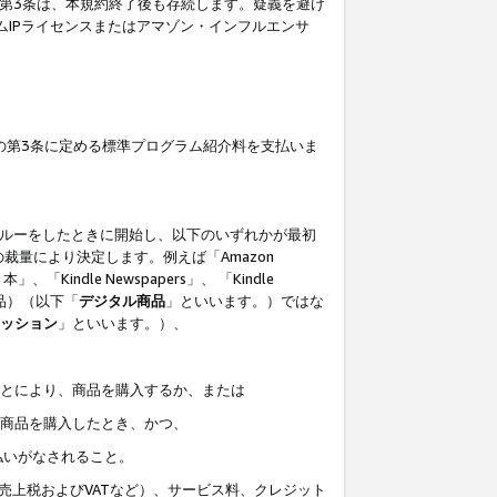
の第3条は、本規約終了後も存続します。疑義を避け
ムIPライセンスまたはアマゾン・インフルエンサ
の第3条に定める標準プログラム紹介料を支払いま
スルーをしたときに開始し、以下のいずれかが最初
裁量により決定します。例えば「Amazon
」、「Kindle Newspapers」、 「Kindle
は商品）（以下「
デジタル商品
」といいます。）ではな
ッション
」といいます。）、
ことにより、商品を購入するか、または
該商品を購入したとき、かつ、
払いがなされること。
売上税およびVATなど）、サービス料、クレジット