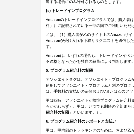
連する場合にのみ許可されるものとします。
(c) トレードインプログラム
Amazonのトレードインプログラムでは、購入者
料」）に記載されている一部の国でご利用いただ
乙は、（1）購入者が乙のサイト上のAmazon
Amazonが受け入れる下取りリクエストを送信し
す。
Amazonは、いずれの場合も、トレードインイベ
不適格となったかを独自の裁量により判断します
5. プログラム紹介料の制限
アソシエイトタグは、アソシエイト・プログラム
使用してアソシエイト・プログラムと別のプログ
は、手数料の支払いの留保および/または乙のア
甲は随時、アソシエイトが標準プログラム紹介料
もかかわらず）、甲は、いつでも制限の全部また
紹介料の制限
」といいます。）。
6. プログラム紹介料のレポートと支払い
甲は、甲内部のトラッキングのために、および乙