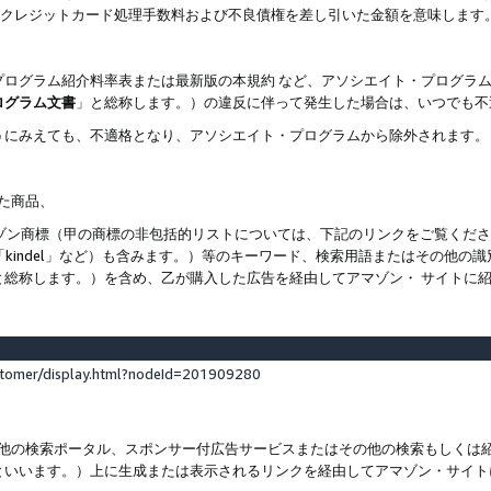
ト、クレジットカード処理手数料および不良債権を差し引いた金額を意味します
プログラム紹介料率表または最新版の本規約 など、アソシエイト・プログラ
ログラム文書
」と総称します。）の違反に伴って発生した場合は、いつでも不
うにみえても、不適格となり、アソシエイト・プログラムから除外されます。
れた商品、
他のアマゾン商標（甲の商標の非包括的リストについては、下記のリンクをご覧く
よび「kindel」など）も含みます。）等のキーワード、検索用語またはその
と総称します。）を含め、乙が購入した広告を経由してアマゾン・ サイトに
stomer/display.html?nodeId=201909280
その他の検索ポータル、スポンサー付広告サービスまたはその他の検索もしく
といいます。）上に生成または表示されるリンクを経由してアマゾン・サイト