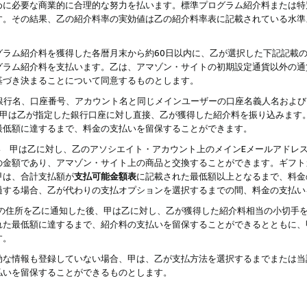
めに必要な商業的に合理的な努力を払います。標準プログラム紹介料または特
す。その結果、乙の紹介料率の実効値は乙の紹介料率表に記載されている水準
グラム紹介料を獲得した各暦月末から約60日以内に、乙が選択した下記記載
グラム紹介料を支払います。乙は、アマゾン・サイトの初期設定通貨以外の通
基づき決まることについて同意するものとします。
行名、口座番号、アカウント名と同じメインユーザーの口座名義人名および
より、甲は乙が指定した銀行口座に対し直接、乙が獲得した紹介料を振り込みま
最低額に達するまで、料金の支払いを留保することができます。
払い 甲は乙に対し、乙のアソシエイト・アカウント上のメインEメールアドレ
の金額であり、アマゾン・サイト上の商品と交換することができます。ギフト
甲は、合計支払額が
支払可能金額表
に記載された最低額以上となるまで、料金
過する場合、乙が代わりの支払オプションを選択するまでの間、料金の支払い
の住所を乙に通知した後、甲は乙に対し、乙が獲得した紹介料相当の小切手
れた最低額に達するまで、紹介料の支払いを留保することができるとともに、
す。
効な情報も登録していない場合、甲は、乙が支払方法を選択するまでまたは当
払いを留保することができるものとします。