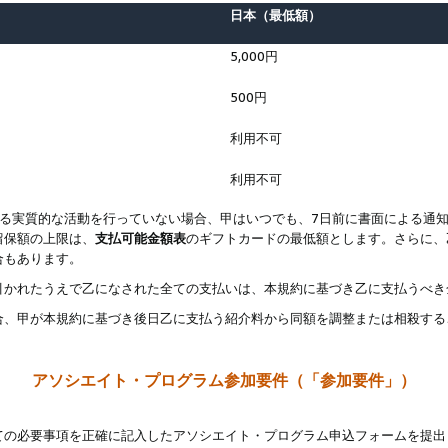
日本（最低額）
5,000円
500円
利用不可
利用不可
なる実質的な活動を行っていない場合、甲はいつでも、7日前に書面による通
留保額の上限は、
支払可能金額表
のギフトカードの最低額とします。さらに、
合もあります。
引かれたうえで乙になされた全ての支払いは、本規約に基づき乙に支払うべき
合、甲が本規約に基づき後日乙に支払う紹介料から同額を調整または相殺する
アソシエイト・プログラム参加要件（「参加要件」）
ての必要事項を正確に記入したアソシエイト・プログラム申込フォームを提出