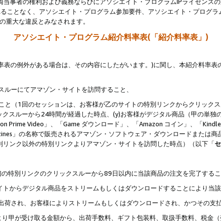
両当事者の権利および義務ならびにアソシエイト・プログラムIPライセンス
されることなく、アソシエイト・プログラム参加要件、アソシエイト・プログラ
約の重大な違反とみなされます。
アソシエイト・プログラム紹介料率表(「紹介料率表」)
料率表の例外がある場合は、その内容にしたがいます。)に関し、本紹介料率表
クスルーにてアマゾン・サイトを訪問すること、
じること（1回のセッションは、お客様が乙のサイトの特別リンクからクリック
ックスルーから24時間が経過した時点、(y)お客様がデジタル商品（甲の単独の
zon Prime Video」、「Game ダウンロード」、「Amazon コイン」、「Kindle 本
ndle Magazines」の名称で販売されるアマゾン・ソフトウェア・ダウンロードまた
特別リンク以外の特別リンクよりアマゾン・サイトを訪問した時点）（以下「
セ
、
、最初の特別リンクのクリックスルーから89日以内に当該商品の注文を完了する
ン・サイトからデジタル商品をストリームもしくはダウンロードすることにより当
様宛に出荷され、お客様によりストリームもしくはダウンロードされ、かつその支
より甲が受け取る金額から、出荷手数料、ギフト包装料、取扱手数料、税金（