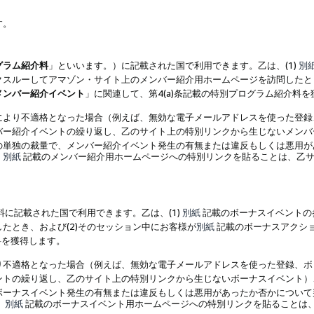
す。
グラム紹介料
」といいます。）に記載された国で利用できます。乙は、(1)
別
スルーしてアマゾン・サイト上のメンバー紹介用ホームページを訪問したとき
メンバー紹介イベント
」に関連して、第4(a)条記載の特別プログラム紹介料
により不適格となった場合（例えば、無効な電子メールアドレスを使った登録
バー紹介イベントの繰り返し、乙のサイト上の特別リンクから生じないメンバ
の単独の裁量で、メンバー紹介イベント発生の有無または違反もしくは悪用が
、
別紙
記載のメンバー紹介用ホームページへの特別リンクを貼ることは、乙サ
に記載された国で利用できます。乙は、(1)
別紙
記載のボーナスイベントの
たとき、および(2)そのセッション中にお客様が
別紙
記載のボーナスアクシ
料を獲得します。
り不適格となった場合（例えば、無効な電子メールアドレスを使った登録、ボ
ントの繰り返し、乙のサイト上の特別リンクから生じないボーナスイベント）
ボーナスイベント発生の有無または違反もしくは悪用があったか否かについて
、
別紙
記載のボーナスイベント用ホームページへの特別リンクを貼ることは