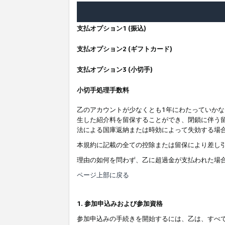
支払オプション1 (振込)
支払オプション2 (ギフトカード)
支払オプション3 (小切手)
小切手処理手数料
乙のアカウントが少なくとも1年にわたっていか
生した紹介料を留保することができ、閉鎖に伴う
法による国庫返納または時効によって失効する場
本規約に記載の全ての控除または留保により差し
理由の如何を問わず、乙に超過金が支払われた場
ページ上部に戻る
1. 参加申込みおよび参加資格
参加申込みの手続きを開始するには、乙は、すべ