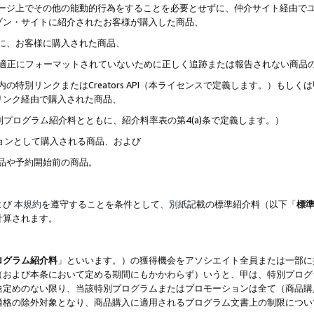
ブページ上でその他の能動的行為をすることを必要とせずに、仲介サイト経由で
ゾン・サイトに紹介されたお客様が購入した商品、
ずに、お客様に購入された商品、
クが適正にフォーマットされていないために正しく追跡または報告されない商品
内の特別リンクまたはCreators API（本ライセンスで定義します。）も
リンク経由で購入された商品、
特別プログラム紹介料とともに、紹介料率表の第4(a)条で定義します。）
ションとして購入される商品、および
商品や予約開始前の商品。
よび
本規約
を遵守することを条件として、
別紙
記載の標準紹介料（以下「
標
計算されます。
ログラム紹介料
」といいます。）の獲得機会をアソシエイト全員または一部に
（および本条において定める期間にもかかわらず）いうと、甲は、特別プログ
途定めのない限り、当該特別プログラムまたはプロモーションは全て（商品購
適格の除外対象となり、商品購入に適用されるプログラム文書上の制限につい