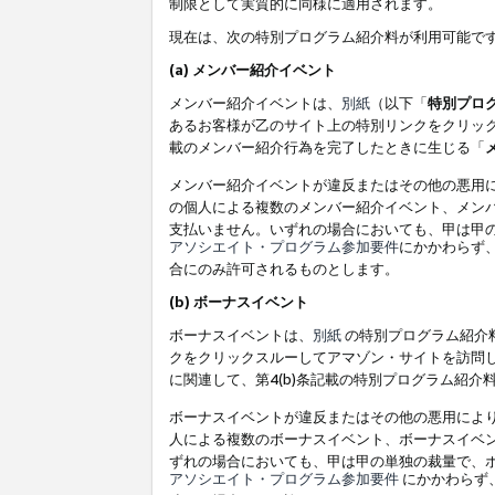
制限として実質的に同様に適用されます。
現在は、次の特別プログラム紹介料が利用可能で
(a) メンバー紹介イベント
メンバー紹介イベントは、
別紙
（以下「
特別プロ
あるお客様が乙のサイト上の特別リンクをクリック
載のメンバー紹介行為を完了したときに生じる「
メンバー紹介イベントが違反またはその他の悪用
の個人による複数のメンバー紹介イベント、メン
支払いません。いずれの場合においても、甲は甲
アソシエイト・プログラム参加要件
にかかわらず
合にのみ許可されるものとします。
(b) ボーナスイベント
ボーナスイベントは、
別紙
の特別プログラム紹介料
クをクリックスルーしてアマゾン・サイトを訪問し
に関連して、第4(b)条記載の特別プログラム紹介
ボーナスイベントが違反またはその他の悪用によ
人による複数のボーナスイベント、ボーナスイベ
ずれの場合においても、甲は甲の単独の裁量で、
アソシエイト・プログラム参加要件
にかかわらず