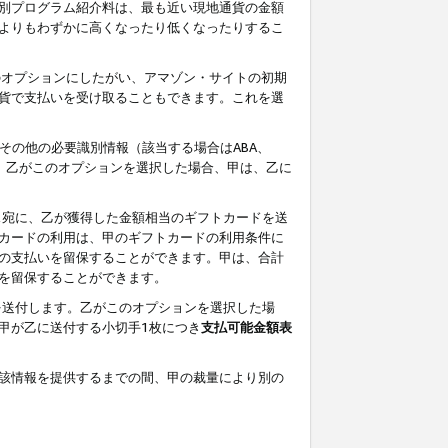
別プログラム紹介料は、最も近い現地通貨の金額
よりもわずかに高くなったり低くなったりするこ
のオプションにしたがい、アマゾン・サイトの初期
貨で支払いを受け取ることもできます。これを選
その他の必要識別情報（該当する場合はABA、
す。乙がこのオプションを選択した場合、甲は、乙に
ス宛に、乙が獲得した金額相当のギフトカードを送
カードの利用は、甲のギフトカードの利用条件に
の支払いを留保することができます。甲は、合計
を留保することができます。
を送付します。乙がこのオプションを選択した場
甲が乙に送付する小切手1枚につき
支払可能金額表
該情報を提供するまでの間、甲の裁量により別の