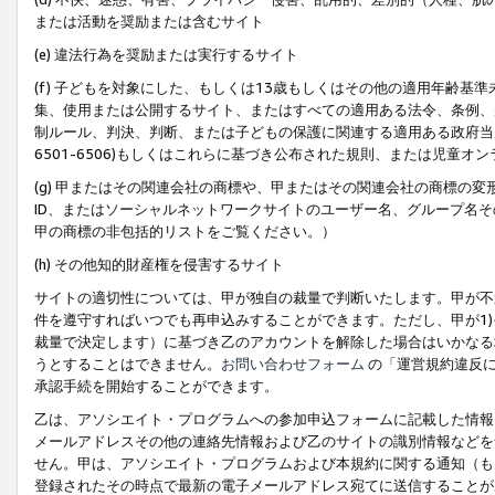
または活動を奨励または含むサイト
(e) 違法行為を奨励または実行するサイト
(f) 子どもを対象にした、もしくは13歳もしくはその他の適用年齢
集、使用または公開するサイト、またはすべての適用ある法令、条例、
制ルール、判決、判断、または子どもの保護に関連する適用ある政府当局の要
6501-6506)もしくはこれらに基づき公布された規則、または児童オ
(g) 甲またはその関連会社の商標や、甲またはその関連会社の商標の
ID、またはソーシャルネットワークサイトのユーザー名、グループ名
甲の商標の非包括的リストをご覧ください。）
(h) その他知的財産権を侵害するサイト
サイトの適切性については、甲が独自の裁量で判断いたします。甲が不
件を遵守すればいつでも再申込みすることができます。ただし、甲が1)
裁量で決定します）に基づき乙のアカウントを解除した場合はいかなる
うとすることはできません。
お問い合わせフォーム
の「運営規約違反に
承認手続を開始することができます。
乙は、アソシエイト・プログラムへの参加申込フォームに記載した情報
メールアドレスその他の連絡先情報および乙のサイトの識別情報などを
せん。甲は、アソシエイト・プログラムおよび本規約に関する通知（も
登録されたその時点で最新の電子メールアドレス宛てに送信することが