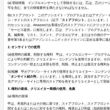
(a) 登録情報 インフルエンサーとして登録するには、乙は、乙のソ
可を含む、全ての情報要件を満たさなければなりません。
(b) ストアフロント このアソシエイト・プログラムまたはアマゾン
ン・サイトのストアフロント（以下「
ストアフロント
」といいます。）
のセッションは、Amazonのお客様が乙のストアフロントにクリック
「サービス提供」に相当します。乙は、アソシエイト・プログラムまた
真、編集物、リスト、コメント、デジタルビデオ、またはその他のデー
要件第1条または
アマゾンコミュニティガイドライン
に定める基準に違
2.
オンサイトでの使用
(a)使用時の裁量、削除する権利 甲は、インフルエンサー・プログラ
により甲の判断で）クリエイター・コンテンツを使用できますが、その
コンテンツの一部または全部を拒否、削除、停止または復元する権利を
(b)報酬 甲がアマゾン・サイト内で使用するクリエイター・コンテン
「
オンサイト紹介料
」といいます。）を獲得します。該当するアマゾン
当アマゾン・サイトに専用のストアIDを有するクリエイターとして登
3.
権利の留保、クリエイター商標の使用、免責
(a) 権利の留保
甲は、本規約またはその他に基づき、ストアフロント、ストアフロント
関するまたはこれらに対する全ての権利、権原および利益（知的財産権