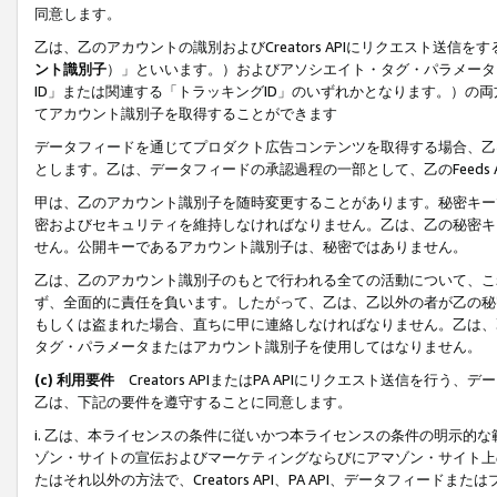
同意します。
乙は、乙のアカウントの識別およびCreators APIにリクエスト送
ント識別子
）」といいます。）およびアソシエイト・タグ・パラメータ（
ID」または関連する「トラッキングID」のいずれかとなります。）の両方
てアカウント識別子を取得することができます
データフィードを通じてプロダクト広告コンテンツを取得する場合、乙は、Cre
とします。乙は、データフィードの承認過程の一部として、乙のFeeds
甲は、乙のアカウント識別子を随時変更することがあります。秘密キー
密およびセキュリティを維持しなければなりません。乙は、乙の秘密キ
せん。公開キーであるアカウント識別子は、秘密ではありません。
乙は、乙のアカウント識別子のもとで行われる全ての活動について、こ
ず、全面的に責任を負います。したがって、乙は、乙以外の者が乙の秘
もしくは盗まれた場合、直ちに甲に連絡しなければなりません。乙は、
タグ・パラメータまたはアカウント識別子を使用してはなりません。
(c) 利用要件
Creators APIまたはPA APIにリクエスト送信を
乙は、下記の要件を遵守することに同意します。
i. 乙は、本ライセンスの条件に従いかつ本ライセンスの条件の明示的
ゾン・サイトの宣伝およびマーケティングならびにアマゾン・サイト上
たはそれ以外の方法で、Creators API、PA API、データフィー