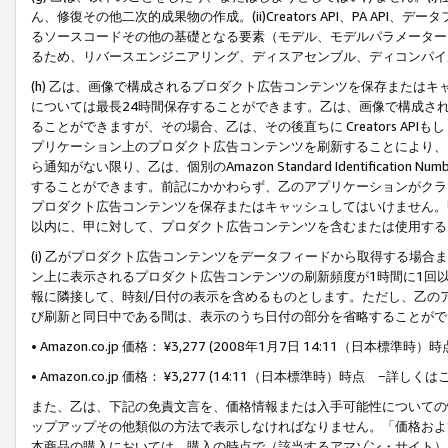
ん、修復その他二次的成果物の作成。(ii)Creators API、PA 
るソースコードその他の基礎となる要素（モデル、モデルパラメーター
るため、リバースエンジニアリング、ディスアセンブル、ディコンパイ
(h) 乙は、画像で構成されるプロダクト広告コンテンツを保存または
については最長24時間保存することができます。乙は、画像で構成さ
ることができますが、その場合、乙は、その後直ちに Creators AP
プリケーション上のプロダクト広告コンテンツを刷新することにより、
ら通知がない限り、乙は、個別のAmazon Standard Identification Nu
することができます。前記にかかわらず、乙のアプリケーションがクラ
プロダクト広告コンテンツを保存またはキャッシュしてはいけません。
以内に、甲に対して、プロダクト広告コンテンツを含むまたは使用する
(i) 乙がプロダクト広告コンテンツをデータフィードから取得する場合または
ン上に表示されるプロダクト広告コンテンツの刷新頻度が1時間に1回
報に隣接して、時刻/日付の表示を含めるものとします。ただし、乙の
び刷新と同日中である間は、表示のうち日付の部分を省略することがで
• Amazon.co.jp 価格： ¥3,277 (2008年1月7日 14:11（日本標準
• Amazon.co.jp 価格： ¥3,277 (14:11（日本標準時）時点 −詳しくは
また、乙は、下記の免責文言を、価格情報または入手可能性についての
ップアップその他類似の方法で表示しなければなりません。「価格およ
本商品の購入においては、購入の時点で（該当するアマゾン・サイト）