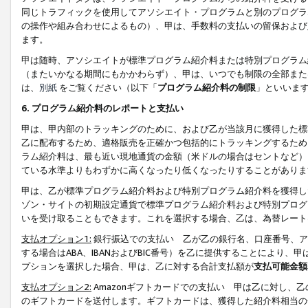
同じトラフィックを使用してアソシエイト・プログラムと別のプログラ
の操作や組み合わせによるもの）、甲は、手数料の支払いの留保および
ます。
甲は随時、アソシエイトが標準プログラム紹介料または特別プログラム
（またいかなる期間にもかかわらず）、甲は、いつでも制限の全部また
は、
別紙
をご覧ください（以下「
プログラム紹介料の制限
」といいま
6. プログラム紹介料のレポートと支払い
甲は、甲内部のトラッキングのために、および乙が当該月に獲得した標
乙に配布するため、適格販売を正確かつ包括的にトラッキングするため
ラム紹介料は、最も近い現地通貨の金額（米ドルの場合はセントなど）
ている水準よりもわずかに高くなったり低くなったりすることがありま
甲は、乙が標準プログラム紹介料および特別プログラム紹介料を獲得し
ゾン・サイトの初期設定通貨で標準プログラム紹介料および特別プログ
いを受け取ることもできます。これを選択する場合、乙は、為替レート
支払オプション1:
銀行振込での支払い 乙が乙の銀行名、口座番号、ア
する場合はABA、IBANおよびBIC番号）を乙に提供することにより
プションを選択した場合、甲は、乙に対する合計支払額が
支払可能金額
支払オプション2:
Amazonギフトカードでの支払い 甲は乙に対し、
のギフトカードを送付します。ギフトカードは、獲得した紹介料相当の