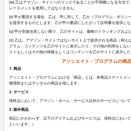
(w) 乙はアマゾン・サイトへのリンクであることが不明瞭になる方法
レースメントを使用してはなりません。
(x) 甲が要請する場合、乙は、甲に対して、乙が（プログラム・ポリ
を提供するものとします。乙が甲の要請にしたがって証明書を提供しな
(y) 甲が別途合意しない限り、乙のサイトは、価格のトラッキングお
(z) 乙は、アマゾン・サイトではないサイト上で提供される商品（例
グラム・コンテンツを乙のサイトに表示したり、その他の利用をしない
ストもしくはその他の情報もしくはコンテンツを乙のサイトに表示した
アソシエイト・プログラムの商
1. 商品
アソシエイト・プログラムにおける「商品」とは、本商品ステートメン
物理的またはデジタルの商品を指します。
2. サービス
現時点において、アマゾン・ホーム・サービス以外のサービスについて
3. 除外商品
前記にかかわらず、以下のアイテムおよびサービスは、現時点において
といいます。）