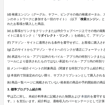
(d) 検索エンジン（グーグル、ヤフー、ビングその他の検索ポータル
ンのネットワークに参加する一切のサイト）（以下「
検索エンジン
」と
れたお客様が購入した商品、
(e) お客様がリンクをクリックまたは仲介ウェブページ上でその他の
イトに送るリンク（「
リダイレクト・リンク
」）を経由して、アマゾン
(f) アマゾン・サイトに適用される条件を遵守せずに、お客様に購入さ
(g) 乙のサイトからアマゾン・サイトへのリンクが適正にフォーマッ
(h) 承認モバイル・アプリ以外のモバイル・アプリ内の特別リンクまたはC
ツールにより提供されたものではない承認モバイル・アプリ内の特別リ
(i) メンバー紹介イベントの対象商品（関連する特別プログラム紹介料と
(j) 本規約で別途定めのない限り、サブスクリプションとして購入され
(k) 商品一覧ページに掲載されていない発表前の商品や予約開始前の商
3. 標準プログラム紹介料
甲は乙に対し、本紹介料率表に記載された制限および
本規約
を遵守す
す。）を支払います。紹介料は、適格収入のパーセンテージとして計算