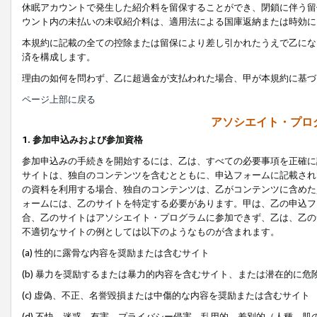
休眠アカウントで発生した紹介料を留保することができ、閉鎖に伴う留
ウント内の未払いの未収紹介料は、適用法による国庫返納または時効に
本規約に記載の全ての控除または留保により差し引かれたうえで乙にな
済を構成します。
理由の如何を問わず、乙に超過金が支払われた場合、甲が本規約に基づ
ページ上部に戻る
アソシエイト・プロ
1. 参加申込みおよび参加資格
参加申込みの手続きを開始するには、乙は、すべての必要事項を正確に
サイトは、独自のコンテンツを含むとともに、申込フォームに記載され
の資料を利用する場合、独自のコンテンツは、乙がコンテンツに含めた
ォームには、乙のサイトを特定する必要があります。甲は、乙の申込フ
合、乙のサイトはアソシエイト・プログラムに参加できず、乙は、乙の
不適切なサイトの例としては以下のようなものが含まれます。
(a) 性的に露骨な内容を奨励または含むサイト
(b) 暴力を奨励するまたは暴力的内容を含むサイト、または潜在的に
(c) 虚偽、不正、名誉毀損または中傷的な内容を奨励または含むサイト
(d) 不快、迷惑、有害、プライバシー侵害、乱用的、差別的（人種、