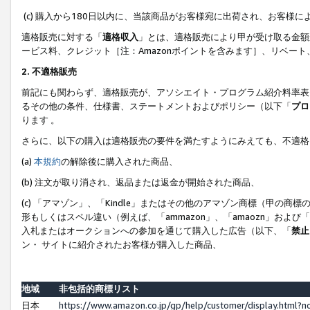
(c) 購入から180日以内に、当該商品がお客様宛に出荷され、お客
適格販売に対する「
適格収入
」とは、適格販売により甲が受け取る金額
ービス料、クレジット［注：Amazonポイントを含みます］、リベー
2. 不適格販売
前記にも関わらず、適格販売が、アソシエイト・プログラム紹介料率表
るその他の条件、仕様書、ステートメントおよびポリシー（以下「
プロ
ります 。
さらに、以下の購入は適格販売の要件を満たすようにみえても、不適格
(a)
本規約
の解除後に購入された商品、
(b) 注文が取り消され、返品または返金が開始された商品、
(c) 「アマゾン」、「Kindle」またはその他のアマゾン商標（甲
形もしくはスペル違い（例えば、「ammazon」、「amaozn」およ
入札またはオークションへの参加を通じて購入した広告（以下、「
禁止
ン・ サイトに紹介されたお客様が購入した商品、
地域
非包括的商標リスト
日本
https://www.amazon.co.jp/gp/help/customer/display.html