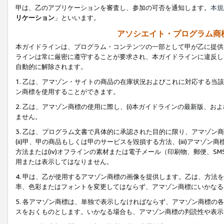
甲は、乙のアプリケーションを審査し、参加の可否を通知します。
本規
リケーション
」といいます。
アソシエイト・プログラム商
本ガイドラインは、プログラム・コンテンツの一部として甲が乙に提供
ラインは常に厳密に遵守することが要求され、本ガイドラインに違反し
自動的に解除されます。
1. 乙は、アマゾン・サイトの商品の在庫状況およびこれに対応する
ン商標を使用することができます。
2. 乙は、アマゾン商標の使用に際し、(i)本ガイドラインの最新版、およ
ません。
3. 乙は、プログラム文書で具体的に承認された目的に限り、アマゾン
(ii)甲、甲の商品もしくは甲のサービスを毀損する方法、(iii)アマ
方法または(iv)オフラインの素材または電子メール（印刷物、郵便、S
用または表示してはなりません。
4. 甲は、乙が使用するアマゾン商標の画像を提供します。乙は、方
率、色彩またはフォントを変更してはならず、アマゾン商標にいかなる
5. 各アマゾン商標は、単独で表示しなければならず、アマゾン商標
スをおくものとします。いかなる場合も、アマゾン商標の判読性や表示