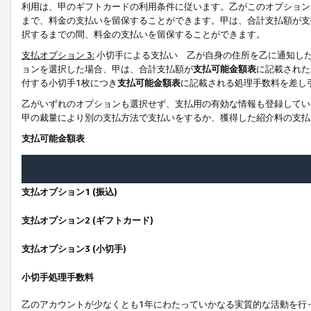
利用は、甲のギフトカードの利用条件に従います。乙がこのオプション
まで、料金の支払いを留保することができます。甲は、合計支払額が支
択するまでの間、料金の支払いを留保することができます。
支払オプション 3:
小切手による支払い 乙が自身の住所を乙に通知し
ョンを選択した場合、甲は、合計支払額が
支払可能金額表
に記載された
付する小切手1枚につき
支払可能金額表
に記載される処理手数料を差し
乙がいずれのオプションも選択せず、支払用の有効な情報も登録してい
甲の裁量により別の支払方法で支払いをするか、獲得した紹介料の支払
支払可能金額表
支払オプション1 (振込)
支払オプション2 (ギフトカード)
支払オプション3 (小切手)
小切手処理手数料
乙のアカウントが少なくとも1年にわたっていかなる実質的な活動を行