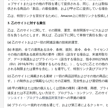
ェブサイトまたはその他の手段を通じて提供される、同じ、または類似
供される商品の「新品」の最低価格、および甲が乙に提供している場合
乙は、特別リンクを宣伝するために、Amazon上に特別リンクを投稿し
3. 乙のサイトに対する責任
乙は、乙のサイトに関して、その開発、運営、依存関係サービスおよび
任を負うものとします。例えば、乙は以下に関して単独で責任を負いま
(a) 乙のサイトおよび一切の関連設備の技術的運営、
(b) 本規約、全ての適用ある法令、条例、規則、政令、命令、ライセ
その他の適用ある政府当局の要件（開示（該当する場合は、米連邦取引
グ、データ保護およびプライバシー（該当する場合は、指令2002/58
（EU）2016/679）に関連するものを含む。）、ならびに乙とそ
される制限または要件を含む。）を遵守して、特別リンク及びプログラ
(c) 乙のサイトに掲載される素材（一切の商品説明およびその他の商
す。）の制作および掲載ならびにその正確性、完全性および適切性の確
(d) 甲の権利または他の個人もしくは団体の権利（著作権、商標、プ
違反または不正利用しない方法で、プログラム・コンテンツ、乙のサイ
ソシエイト・プログラム模倣品対策方針
への準拠の確保
(e) プライバシー規約その他を通じて、および第三者によるクッキー