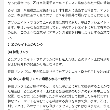
なった場合でも、乙は当該電子メールアドレスに送信された一切の通知
乙が［注：米租税法上定義される］非米国人に該当する場合で、アソシ
乙は、本規約に基づく全てのサービスを米国外で履行することになるも
アソシエイト・プログラムへの参加は無料であり、甲はアソシエイト・
ます。甲はいかなる企業に対しても、甲のアソシエイトに対して有料の
のため、このような企業が（アマゾンの名前を利用しようとする企業で
い。
2. 乙のサイト上のリンク
(a) 特別リンク
乙はアソシエイト・プログラムに申し込んだ後、乙のサイト上に特別リ
および紹介料の発生が可能となります。
特別リンクでは、甲が乙に割り当てたアソシエイトIDを使用しなけれ
(b) 全ての特別リンクに適用される一般要件
特別リンクは乙が制作するか、または甲が乙に対して提供することがで
た場合は、乙は乙のサイト上にある当該種類のリンクの表示を中止しな
配置、ならびに（乙が制作したか甲が乙に対して提供したかを問わず）
切なフォーマットを含むことを確認する責任を単独で負います。乙は、
別リンクは、乙のサイトから直接アクセスしなければなりません。例えば、