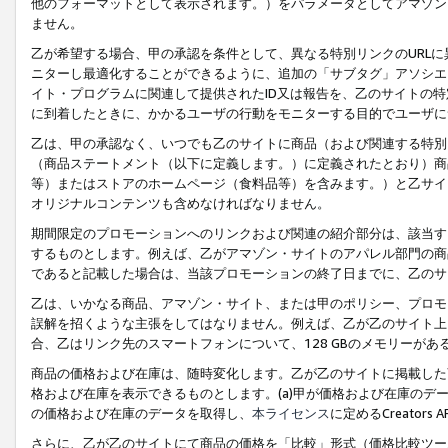
他のフォーマットとして表示されます。）をパラメータとしてアマゾン
ません。
乙が希望する場合、甲の承認を条件として、異なる特別リンクのURL
ニターし最適化することができるように、追加の「サブタグ」アソシエ
イト・プログラムに関連して提供されたID又は報告を、乙のサイトの
に到着したときに、かかるユーザの行動をモニターする目的でユーザに
乙は、甲の承認なく、いつでも乙のサイトに商品（および関連する特別
（商品ステートメント（以下に定義します。）に定義されたとおり）商
等）またはストアのホームページ（食料品等）を含みます。）と乙サイ
オリジナルコンテンツも含めなければなりません。
期間限定のプロモーションへのリンクおよび関連の紹介部分は、該当す
するものとします。例えば、乙がアマゾン・サイトのアパレル部門の商
であると記載した場合は、当該プロモーションの終了日までに、乙のサ
乙は、いかなる商品、アマゾン・サイト、または甲のポリシー、プロモ
誤解を招くような主張をしてはなりません。例えば、乙が乙のサイト上に
合、乙はリンク先のスマートフォンについて、128 GBのメモリーが
商品の価格および在庫は、随時変化します。乙が乙のサイトに掲載した
格および在庫を表示できるものとします。(a)甲が価格および在庫のデータを
の価格および在庫のデータを取得し、
本ライセンス
に定めるCreator
さらに、乙が乙のサイトにて商品の価格を「比較」形式（価格比較ツー