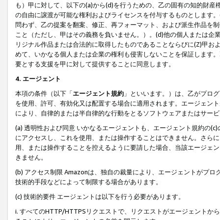
も）甲に対して、以下の(a)から(d)を行うための、乙の固有の知的
の自由に譲渡が可能な権利およびライセンスを付与するものとします。(
問わず、乙の提案を翻案、修正、再フォーマット、および派生作品を制
こと（ただし、甲はその義務を負いません。）。(d)他の個人または企
リジナル作品または合法的に取得したものであることならびに(Z)甲
めて、いかなる個人または企業の権利も侵害しないことを保証します。
要とする支援を甲に対して提供することに同意します。
4. エージェント
本項の条件（以下「
エージェント規約
」といいます。）は、乙がプログ
を使用、許可、有効化又は配置する場合に適用されます。エージェント
により、自律的または半自律的な行動をとるソフトウェアまたはサービ
(a) 透明性および同意 いかなるエージェントも、エージェント規約の
にアクセスし、これを使用、または操作することはできません。さらに、
用、または操作することを控えるように要請した場合、当該エージェン
きません。
(b) アクセス制限 Amazonは、独自の裁量により、エージェント
技術的手段などによって制限する場合があります。
(c) 技術的要件 エージェントは以下を行う必要があります。
i. すべてのHTTP/HTTPSリクエストで、リクエストがエージェ