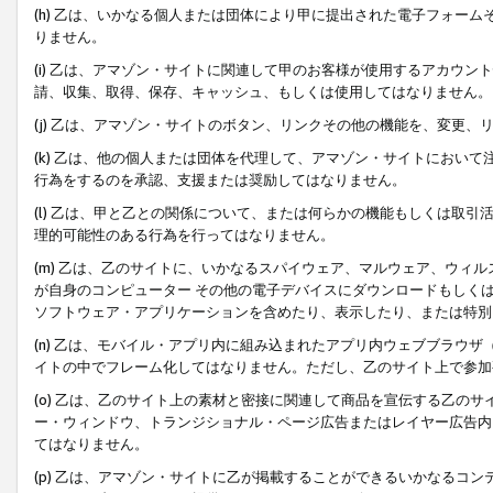
(h) 乙は、いかなる個人または団体により甲に提出された電子フォー
りません。
(i) 乙は、アマゾン・サイトに関連して甲のお客様が使用するアカウ
請、収集、取得、保存、キャッシュ、もしくは使用してはなりません。
(j) 乙は、アマゾン・サイトのボタン、リンクその他の機能を、変更
(k) 乙は、他の個人または団体を代理して、アマゾン・サイトにおい
行為をするのを承認、支援または奨励してはなりません。
(l) 乙は、甲と乙との関係について、または何らかの機能もしくは取
理的可能性のある行為を行ってはなりません。
(m) 乙は、乙のサイトに、いかなるスパイウェア、マルウェア、ウィ
が自身のコンピューター その他の電子デバイスにダウンロードもしく
ソフトウェア・アプリケーションを含めたり、表示したり、または特別
(n) 乙は、モバイル・アプリ内に組み込まれたアプリ内ウェブブラウザ
イトの中でフレーム化してはなりません。ただし、乙のサイト上で参加
(o) 乙は、乙のサイト上の素材と密接に関連して商品を宣伝する乙の
ー・ウィンドウ、トランジショナル・ページ広告またはレイヤー広告内
てはなりません。
(p) 乙は、アマゾン・サイトに乙が掲載することができるいかなるコ