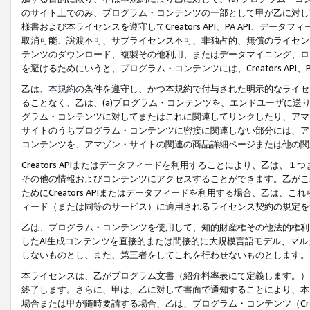
のサイト上でのみ、プログラム・コンテンツの一部として甲が乙に対し
様書および本ライセンスを遵守してCreators API、PA API、
取消可能、譲渡不可、サブライセンス不可、非独占的、無償のライセン
テンツのダウンロード、複製その他利用、またはデータマイニング、ロ
を避けるためにいうと、プログラム・コンテンツには、Creators AP
乙は、
本規約
の条件を遵守し、かつ本規約で付与された明示的なライセ
ることなく、乙は、(a)プログラム・コンテンツを、エンドユーザに
グラム・コンテンツに対してまたはこれに関連してリンクしたり、アマ
サイトのうちプログラム・コンテンツに密接に関連しない部分には、ア
コンテンツを、アマゾン・サイトの関連の商品詳細ページまたは他の関
Creators APIまたはデータフィードを利用することにより、乙は、
その他の情報およびコンテンツにアクセスすることができます。乙がこ
ためにCreators APIまたはデータフィードを利用する場合、乙は、こ
ィード（または同等のサービス）に適用されるライセンス契約の規定を
乙は、プログラム・コンテンツを使用して、知的財産権その他法的権利
したAI生成コンテンツを直接的または間接的に大規模言語モデル、マ
しないものとし、また、第三者をしてこれを行わせないものとします。
本ライセンスは、乙がプログラム文書（紹介料率表にて定義します。）
終了します。さらに、甲は、乙に対して書面で通知することにより、本
場合または甲が随時要請する場合、乙は、プログラム・コンテンツ（Cre