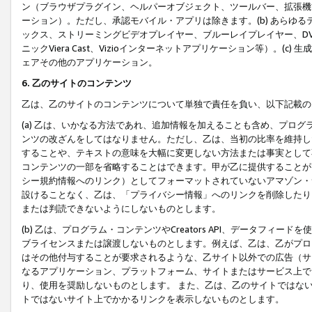
ン（ブラウザプラグイン、ヘルパーオブジェクト、ツールバー、拡張機
ーション）。ただし、承認モバイル・アプリは除きます。(b) あらゆ
ックス、ストリーミングビデオプレイヤー、ブルーレイプレイヤー、DVDプ
ニックViera Cast、Vizioインターネットアプリケーション等）。(
ェアその他のアプリケーション。
6. 乙のサイトのコンテンツ
乙は、乙のサイトのコンテンツについて単独で責任を負い、以下記載の
(a) 乙は、いかなる方法であれ、追加情報を加えることも含め、プロ
ンツの改ざんをしてはなりません。ただし、乙は、当初の比率を維持し
することや、テキストの意味を大幅に変更しない方法または事実として
コンテンツの一部を省略することはできます。甲が乙に提供することが
シー規約情報へのリンク）としてフォーマットされていないアマゾン・
設けることなく、乙は、「プライバシー情報」へのリンクを削除したり
または判読できないようにしないものとします。
(b) 乙は、プログラム・コンテンツやCreators API、データフ
ブライセンスまたは譲渡しないものとします。例えば、乙は、乙がプロ
はその他付与することが要求されるような、乙サイト以外での広告（サ
なるアプリケーション、プラットフォーム、サイトまたはサービス上で
り、使用を奨励しないものとします。 また、乙は、乙のサイトではな
トではないサイト上でかかるリンクを表示しないものとします。