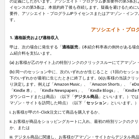
の定義にしたがいます。アソシエイト・プログラム参加要件の第3条お
イセンスの第3条は、本規約終了後も存続します。疑義を避けるためにい
要件、アソシエイト・プログラムIPライセンスまたはアマゾン・イン
す。
アソシエイト・プログ
1. 適格販売および適格収入
甲は、次の場合に発生する「
適格販売
」(本紹介料率表の例外がある場
ム紹介料を支払います。
(a) お客様が乙のサイト上の特別リンクのクリックスルーにてアマゾン
(b) 同一のセッション中に、次のいずれかが生じること（1回のセッ
下のいずれかが最初に生じたときに終了します。(x)お客様の当該クリッ
り決定します。例えば「Amazon Music」、「Amazon Shorts」、「eDo
「Kindle 本」、「Kindle Newspapers」、 「Kindle Blogs」、「
ダウンロードまたは商品）（以下「
デジタル商品
」といいます。）では
マゾン・サイトを訪問した時点）（以下「
セッション
」といいます。）
i. お客様が甲の1-Click注文にて商品を購入するか、
ii. お客様が商品をショッピングカートに入れ、最初の特別リンクの
か、または
iii. デジタル商品に関連し、お客様がアマゾン・サイトからデジタ