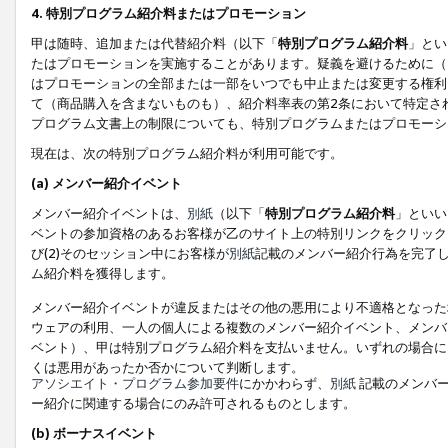
4. 特別プログラム紹介料またはプロモーション
甲は随時、追加または代替紹介料（以下「
特別プログラム紹介料
」とい
たはプロモーションを実施することがあります。疑義を避けるために（
はプロモーションの全部または一部をいつでも中止または変更する権利
て（商品購入を含まないものも）、紹介料率表の第2条において特定さ
プログラム文書上の制限についても、特別プログラムまたはプロモーシ
現在は、次の特別プログラム紹介料が利用可能です。
(a) メンバー紹介イベント
メンバー紹介イベントは、
別紙
（以下「
特別プログラム紹介料
」といい
ベントの参加資格のあるお客様が乙のサイト上の特別リンクをクリック
び(2)そのセッション中にお客様が
別紙
記載のメンバー紹介行為を完了
ム紹介料を獲得します。
メンバー紹介イベントが違反またはその他の悪用により不適格となった
ウェアの利用、一人の個人による複数のメンバー紹介イベント、メンバ
ベント）、甲は特別プログラム紹介料を支払いません。いずれの場合に
くは悪用があったか否かについて判断します。
アソシエイト・プログラム参加要件
にかかわらず、
別紙
記載のメンバー
ー紹介に関連する場合にのみ許可されるものとします。
(b) ボーナスイベント