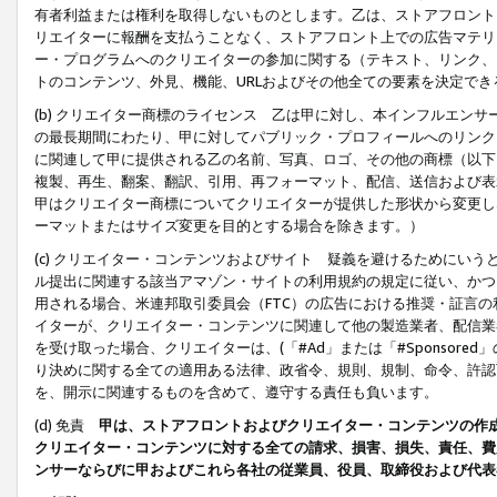
有者利益または権利を取得しないものとします。乙は、ストアフロントに
リエイターに報酬を支払うことなく、ストアフロント上での広告マテリア
ー・プログラムへのクリエイターの参加に関する（テキスト、リンク、
トのコンテンツ、外見、機能、URLおよびその他全ての要素を決定で
(b) クリエイター商標のライセンス 乙は甲に対し、本インフルエン
の最長期間にわたり、甲に対してパブリック・プロフィールへのリンク
に関連して甲に提供される乙の名前、写真、ロゴ、その他の商標（以下
複製、再生、翻案、翻訳、引用、再フォーマット、配信、送信および表
甲はクリエイター商標についてクリエイターが提供した形状から変更し
ーマットまたはサイズ変更を目的とする場合を除きます。）
(c) クリエイター・コンテンツおよびサイト 疑義を避けるためにい
ル提出に関連する該当アマゾン・サイトの利用規約の規定に従い、かつ、
用される場合、米連邦取引委員会（FTC）の広告における推奨・証言
イターが、クリエイター・コンテンツに関連して他の製造業者、配信業
を受け取った場合、クリエイターは、(「#Ad」または「#Sponsor
り決めに関する全ての適用ある法律、政省令、規則、規制、命令、許認
を、開示に関連するものを含めて、遵守する責任も負います。
(d) 免責
甲は、ストアフロントおよびクリエイター・コンテンツの作
クリエイター・コンテンツに対する全ての請求、損害、損失、責任、費
ンサーならびに甲およびこれら各社の従業員、役員、取締役および代表