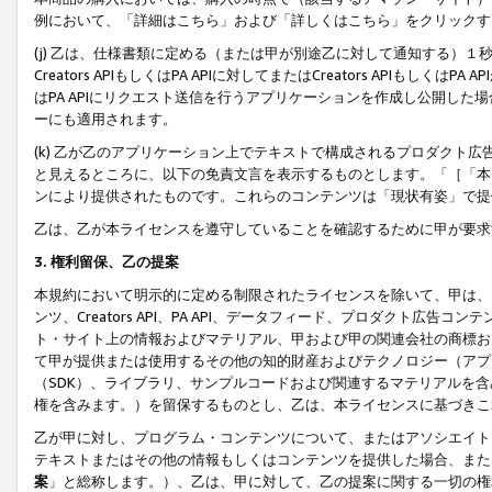
例において、「詳細はこちら」および「詳しくはこちら」をクリックす
(j) 乙は、仕様書類に定める（または甲が別途乙に対して通知する）
Creators APIもしくはPA APIに対してまたはCreators APIもしく
はPA APIにリクエスト送信を行うアプリケーションを作成し公開し
ーにも適用されます。
(k) 乙が乙のアプリケーション上でテキストで構成されるプロダクト
と見えるところに、以下の免責文言を表示するものとします。「［「本
ンにより提供されたものです。これらのコンテンツは「現状有姿」で提
乙は、乙が本ライセンスを遵守していることを確認するために甲が要求
3. 権利留保、乙の提案
本規約において明示的に定める制限されたライセンスを除いて、甲は、
ンツ、Creators API、PA API、データフィード、プロダクト
ト・サイト上の情報およびマテリアル、甲および甲の関連会社の商標お
て甲が提供または使用するその他の知的財産およびテクノロジー（アプ
（SDK）、ライブラリ、サンプルコードおよび関連するマテリアルを
権を含みます。）を留保するものとし、乙は、本ライセンスに基づきこ
乙が甲に対し、プログラム・コンテンツについて、またはアソシエイト
テキストまたはその他の情報もしくはコンテンツを提供した場合、また
案
」と総称します。）、乙は、甲に対して、乙の提案に関する一切の権