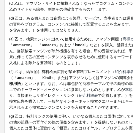
(c) 乙は、アマゾン・サイトに掲載されなくなったプログラム・コン
乙のサイトから除去、削除その他破棄するものとします。
(d) 乙は、ある個人または企業による製品、サービス、当事者または
の資料をプログラム・コンテンツに接近して配置することを含みます。
を含みます。）を使用してはなりません。
(e) 乙は、検索エンジンにおいて使用するために、アマゾン商標（
商標
「ammazon」、「amaozn」および「kindel」など）を購入
ん。当該検索エンジンが除外機能を有する場合、甲の要請があれば、甲
果に伴って乙の宣伝コンテンツを表示させるために使用するキーワード
入札による除外を要請等）ものとします。
(f) 乙は、結果的に有料検索広告が禁止有料プレースメント（
紹介料率
（「amazon」、「Kindle」またはアマゾンもしくはアマゾンの
標用語
」といいます。なお、乙は非包括的商標テーブルで甲の商標の非
上でのキーワード・オークションに参加しないものとします。乙が
本規
り、直接またはリダイレクト・リンク（
紹介料率表
で定義します。）を
検索広告を購入して、一般的なインターネット検索クエリーまたはキー
示されるよう検索エンジンにリンクを入稿することができます。
(g) 乙は、特別リンクの使用に伴い、いかなる個人または団体に対し
の他の組織への寄付その他の便益を含みます。）を提供しないものとし
個人または団体に奨励する「報奨」またはロイヤルティプログラムを実