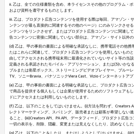
ii. 乙は、全ての仕様書類を含め、本ライセンスその他のプログラム
および資料を遵守するものとします。
iii. 乙は、プロダクト広告コンテンツを使用する際は毎回、アマゾ
ンテンツが最も直接的に関連するその他のページ）にのみリンクさせる
ンテンツをリンクさせず、またはプロダクト広告コンテンツに関連して
告コンテンツに密接に関連していない部分は、アマゾン・サイト以外の
(d) 乙は、甲の事前の書面による明確な承諾なしに、携帯電話その他
たはこれらに関連して、プロダクト広告コンテンツを使用しないものと
由してアクセスされる携帯端末用に最適化されていないサイト等の当該端
定義される承認されたモバイル・アプリケーション、または(3)いか
ブルまたは衛星ボックス、ストリーミングビデオプレイヤー、ブルーレイ
TV、ソニーBravia、パナソニックViera Cast、Vizioインター
(e) 乙は、甲の事前の書面による明確な承諾なしに、プロダクト広告
で商品を提供する個人もしくは企業が使用するためのソフトウェアもしくはその
ドにアクセスまたは利用しないものとします。
(f) 乙は、以下のことをしてはいけません。(i)方法を問わず、Creator
レクトマーケティング、スパミング、販売者または顧客が希望しない連
ること、(iii)Creators API、PA API、データフィード、プ
一切の表示を、削除、隠蔽、変更または見えなくしたり、読めなくした
(g) 乙は、以下のことをしたり、またはしようとしてはいけません。(