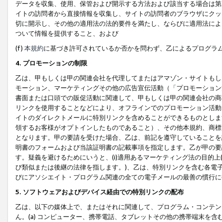
データを収集、使用、保管および開示する方法および該当する場合は第
イトの訪問者から直接情報を収集し、サイトの訪問者のブラウザにクッ
切に開示し、その他の適用法の法的要件を満たし、ならびに適用法によ
ついて情報を提供すること、および
(f)
本規約
に基づき許可されているか否かを問わず、乙によるプログラ
4. プロモーションの制限
乙は、甲もしくは甲の関連会社を代理してまたはアマゾン・サイトもし
モーション、マーケティングその他の広告宣伝活動（「プロモーション
書面または口頭での販促活動に関連して、甲もしくは甲の関連会社の商
リンクを使用することなどにより、オフラインでのプロモーション活動
イトのダイレクトメールに特別リンクを含めることができるものとしま
領するお客様がオプトインしたものであること）、その他本規約、商標
となります。甲の要請を受けた場合、乙は、前記を遵守していることを
明書のフォームおよび当該証明書の記載事項を指定します。乙が甲の要
す。疑義を避けるためにいうと、(i)適用あるマーケティング法の目的上(例
び類似または後継の法律を指します。)、乙は、特別リンクを含む各電子
びにアソシエイト・プログラム関連の全ての電子メールの最善の慣行に
5. ソフトウェアおよびデバイス経由での特別リンクの配布
乙は、以下の媒体上で、またはそれに関連して、プログラム・コンテン
ん。(a) コンピューター、携帯電話、タブレットその他の携帯端末を