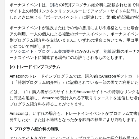
ボーナスイベントは、
別紙
の特別プログラム紹介料に記載された国で利
サイト上の特別リンクをクリックスルーしてアマゾン・サイトを訪問した
したときに生じる「ボーナスイベント」に関連して、第4(b)条記載の
ボーナスイベントが違反またはその他の悪用により不適格となった場合
アの利用、一人の個人による複数のボーナスイベント、ボーナスイベン
別プログラム紹介料を支払いません。いずれの場合においても、甲は甲
かについて判断します。
アソシエイト・プログラム参加要件
にかかわらず、
別紙
記載のボーナ
ーナスイベントに関連する場合にのみ許可されるものとします。
(c) トレードインプログラム
Amazonのトレードインプログラムでは、購入者はAmazonギフト
（「特別プログラム紹介料」）に記載されている一部の国でご利用いた
乙は、（1）購入者が乙のサイト上のAmazonサイトへの特別なリン
に商品を追加し、Amazonが受け入れる下取りリクエストを送信した場
プログラム紹介料を得ることができます。
Amazonは、いずれの場合も、トレードインイベントがプログラム文書
発生したか、または不適格となったかを独自の裁量により判断します。
5. プログラム紹介料の制限
アソシエイトタグは、アソシエイト・プログラムからの紹介料を受ける