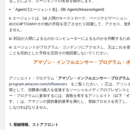
ることにより、エージェントの名前を開示します。
• 「Agent/ [エージェント名]」(例: Agent/AmazonAgent)
ii. エージェントは、(a) 人間のキーストローク、ページナビゲーシ
めのCAPTCHAやその他の手段を完了させたり回避して、アクセス、
ません。
iii. 対話が人間によるものかコンピューターによるものかを判断する
iv. エージェントがプログラム・コンテンツにアクセスし、又はこれ
ことを目的とした手段を迂回その他回避しないでください。
アマゾン・インフルエンサー・プログラム・
アソシエイト・プログラム「
アマゾン・インフルエンサー・プログラム
program.amazon.com/influencers
をご覧ください。）乙は、アソシエ
環として、消費者の購入を促進するソーシャルメディアのプレゼンスと
ー・プログラムに参加するには、資格を有するアソシエイト（以下「
イ
す。）は、アマゾンの質的量的基準を満たし、登録プロセスを完了し、
しなければなりません。
1.
登録情報、ストアフロント