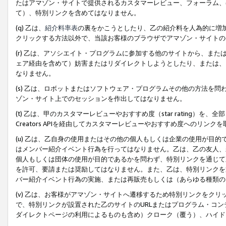
たはアマゾン・サイトで提供されるカスタマーレビュー、フォーラム、
て）、特別リンクを含めてはなりません。
(q) 乙は、
紹介料率表
の裏をかこうとしたり、乙の紹介料を人為的に増
クリックする方法以外で、当該お客様のブラウザでアマゾン・サイトの
(r) 乙は、アソシエイト・プログラムに参加する他のサイトから、ま
ェア経由を含めて）妨害またはリダイレクトしようとしたり、または、
なりません。
(s) 乙は、ロボットまたはソフトウェア・プログラムその他の方法を
ゾン・サイト上でのセッションを作出してはなりません。
(t) 乙は、甲のカスタマーレビューやおすすめ度（star rating
Creators APIを経由してカスタマーレビューやおすすめ度へのリンク
(u) 乙は、乙自身の使用またはその他の個人もしくは企業の使用が目
はメンバー紹介イベント行為を行ってはなりません。乙は、乙の友人、
個人もしくは団体の使用が目的であるかを問わず、特別リンクを通じて
を許可、要請または奨励してはなりません。また、乙は、特別リンクを
バー紹介イベント行為の実施、または再販売もしくは（あらゆる種類の
(v) 乙は、お客様がアマゾン・サイトへ遷移するため特別リンクをク
で、特別リンクが設置された乙のサイトのURLまたはプログラム・コ
ダイレクトページの利用によるものも含め）クローク（覆う）、ハイド