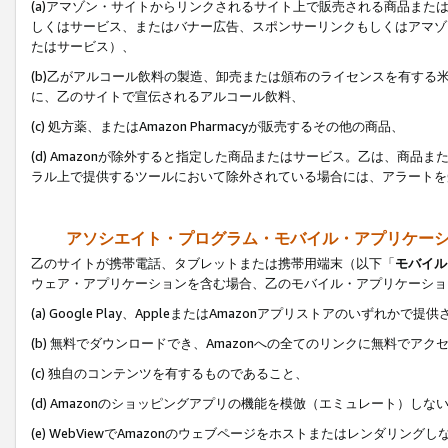
(a)アマゾン・サイトからリンクされるサイト上で販売される商品またはサ
しくはサービス、またはバナー広告、スポンサーリンクもしくはアマゾ
たはサービス）、
(b)乙がアルコール飲料の製造、卸売または頒布のライセンスを有す
に、乙のサイトで宣伝されるアルコール飲料、
(c) 処方薬、またはAmazon Pharmacyが販売するその他の商品、
(d) Amazonが除外すると指定した商品またはサービス。乙は、商品また
ラル上で提供するツールにおいて除外されている場合には、アラートを
アソシエイト・プログラム・モバイル・アプリケー
乙のサイトが携帯電話、タブレットまたは携帯用端末（以下「
モバイル
ウェア・アプリケーションを含む場合、乙のモバイル・アプリケーショ
(a) Google Play、AppleまたはAmazonアプリストアのいずれかで
(b) 無料でダウンロードでき、Amazonへの全てのリンクに無料でアク
(c) 独自のコンテンツを有するものであること、
(d) Amazonのショッピングアプリの機能を模倣（エミュレート）しな
(e) WebViewでAmazonのウェブページをホストまたはレンダリング