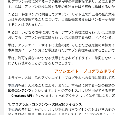
6. アマゾン商標に関する一切の権利が甲の専属財産であり、乙によ
す。乙は、アマゾン商標に関する甲の権利または所有権に抵触するいか
7. 乙は、特別リンクに関連してアマゾン・サイト上で第三者の販売
たはその他使用することについて、当該販売業者またはベンダーから書
することはできません。
8. 乙は、いかなる管轄においても、アマゾン商標に紛らわしいほど
おいても、アマゾン商標に紛らわしいほど類似する商標、ドメイン名、
甲は、アソシエイト・サイトに改定のお知らせまたは改定後の商標ガイ
本商標ガイドラインおよび承認されたアマゾン商標を改定することがで
甲は、許可を得ないいかなる使用または本ガイドラインに準拠しないい
により行使することができるものとします。
アソシエイト・プログラムIPラ
本ライセンスは、乙のアソシエイト・プログラムへの参加に関連して乙
本規約
を受け入れることにより、または、本商品に関する一定の種類の
広告コンテンツ
」といいます。）へのアクセスおよび利用ができる専有
「
Creators API
」といいます。）へのアクセスもしくは使用により、
1. プログラム・コンテンツへの限定的ライセンス
本規約
の条件にしたがい、および本規約（本ライセンスおよびその他の
加する目的に限り、甲は本規約により乙に対して、(a) プログラム・コ