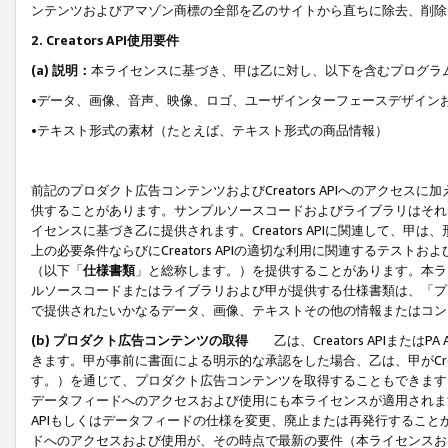
ンテンツおよびアマゾン商標の全部を乙のサイトから直ちに除去、削除
2. Creators API使用要件
(a) 説明：
本ライセンスに基づき、甲は乙に対し、以下を含むプログラ
•データ、画像、音声、映像、ロゴ、ユーザインターフェースデザイン
•テキスト形式の素材（たとえば、テキスト形式の商品情報）
前記のプロダクト広告コンテンツおよびCreators APIへのアクセスに
供することがあります。サンプルソースコードおよびライブラリはそれ
イセンスに基づき乙に提供されます。Creators APIに関連して
上の必要条件ならびにCreators APIの適切な利用に関連するテ
（以下「
仕様書類
」と総称します。）を提供することがあります。本ラ
ルソースコードまたはライブラリおよび甲が提供する仕様書類は、「プ
で提供されたいかなるデータ、画像、テキストその他の情報またはコン
(b) プロダクト広告コンテンツの取得
乙は、Creators APIま
きます。甲が事前に書面による明示的な承認をした場合、乙は、甲がCreator
す。）を通じて、プロダクト広告コンテンツを取得することもできます
データフィードへのアクセスおよび使用にも本ライセンスが適用されます。乙は
APIもしくはデータフィードの仕様を変更、廃止または再発行することがで
ドへのアクセスおよび使用が、その時点で最新の要件（本ライセンスお