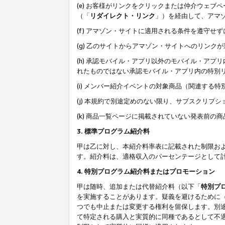
(e) お客様がリンクをクリックまたは仲介ウェ
（「
リダイレクト・リンク
」）を経由して、アマ
(f) アマゾン・サイトに適用される条件を遵守せ
(g) 乙のサイトからアマゾン・サイトへのリン
(h) 承認モバイル・アプリ以外のモバイル・アプリ
れたものではない承認モバイル・アプリ内の特別
(i) メンバー紹介イベントの対象商品（関連する
(j) 本規約で別途定めのない限り、サブスクリプ
(k) 商品一覧ページに掲載されていない発表前の
3. 標準プログラム紹介料
甲は乙に対し、本紹介料率表に記載された制限お
す。紹介料は、適格収入のパーセンテージとして
4. 特別プログラム紹介料またはプロモーション
甲は随時、追加または代替紹介料（以下「
特別プ
を実施することがあります。疑義を避けるために
つでも中止または変更する権利を留保します。別
て特定される購入と実質的に同種であるとして不