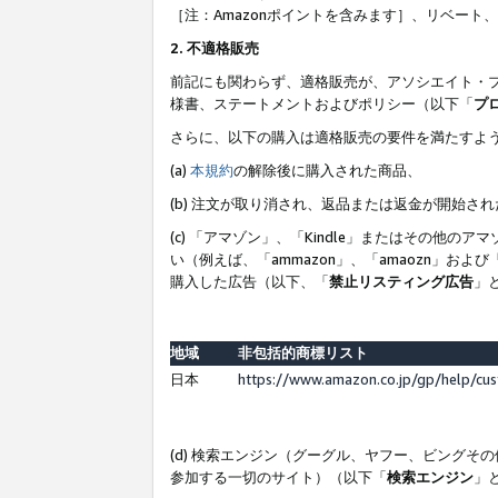
［注：Amazonポイントを含みます］、リベー
2. 不適格販売
前記にも関わらず、適格販売が、アソシエイト・
様書、ステートメントおよびポリシー（以下「
プ
さらに、以下の購入は適格販売の要件を満たすよ
(a)
本規約
の解除後に購入された商品、
(b) 注文が取り消され、返品または返金が開始さ
(c) 「アマゾン」、「Kindle」またはその
い（例えば、「ammazon」、「amaozn」お
購入した広告（以下、「
禁止リスティング広告
」
地域
非包括的商標リスト
日本
https://www.amazon.co.jp/gp/help/cu
(d) 検索エンジン（グーグル、ヤフー、ビング
参加する一切のサイト）（以下「
検索エンジン
」