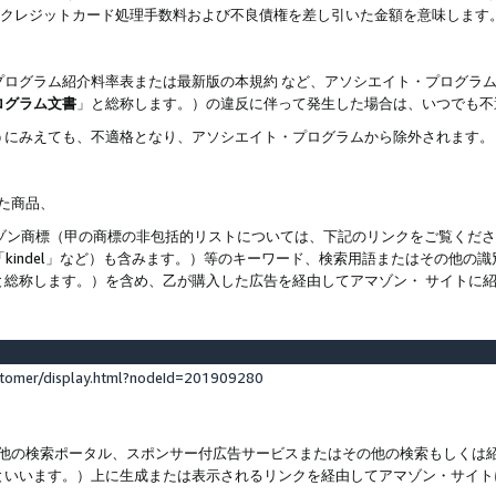
ト、クレジットカード処理手数料および不良債権を差し引いた金額を意味します
プログラム紹介料率表または最新版の本規約 など、アソシエイト・プログラ
ログラム文書
」と総称します。）の違反に伴って発生した場合は、いつでも不
うにみえても、不適格となり、アソシエイト・プログラムから除外されます。
れた商品、
他のアマゾン商標（甲の商標の非包括的リストについては、下記のリンクをご覧く
よび「kindel」など）も含みます。）等のキーワード、検索用語またはその
と総称します。）を含め、乙が購入した広告を経由してアマゾン・ サイトに
stomer/display.html?nodeId=201909280
その他の検索ポータル、スポンサー付広告サービスまたはその他の検索もしく
といいます。）上に生成または表示されるリンクを経由してアマゾン・サイト