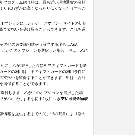
別プログラム紹介料は、最も近い現地通貨の金額
よりもわずかに高くなったり低くなったりするこ
のオプションにしたがい、アマゾン・サイトの初期
貨で支払いを受け取ることもできます。これを選
その他の必要識別情報（該当する場合はABA、
す。乙がこのオプションを選択した場合、甲は、乙に
ス宛に、乙が獲得した金額相当のギフトカードを送
カードの利用は、甲のギフトカードの利用条件に
の支払いを留保することができます。甲は、合計
を留保することができます。
を送付します。乙がこのオプションを選択した場
甲が乙に送付する小切手1枚につき
支払可能金額表
該情報を提供するまでの間、甲の裁量により別の