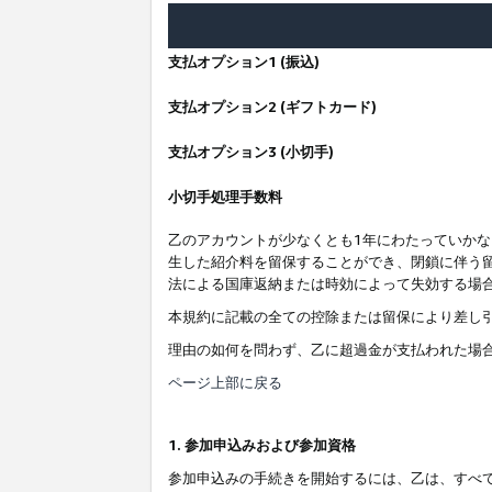
支払オプション1 (振込)
支払オプション2 (ギフトカード)
支払オプション3 (小切手)
小切手処理手数料
乙のアカウントが少なくとも1年にわたっていか
生した紹介料を留保することができ、閉鎖に伴う
法による国庫返納または時効によって失効する場
本規約に記載の全ての控除または留保により差し
理由の如何を問わず、乙に超過金が支払われた場
ページ上部に戻る
1. 参加申込みおよび参加資格
参加申込みの手続きを開始するには、乙は、すべ