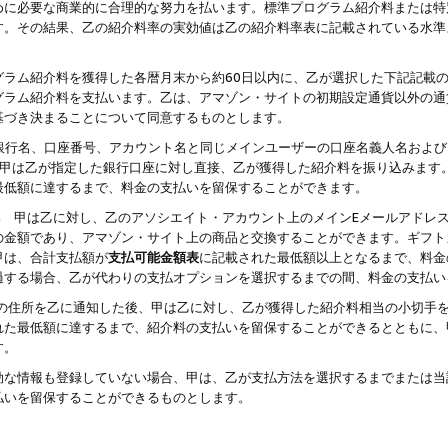
めに必要な商業的に合理的な努力を払います。標準プログラム紹介料または特
す。その結果、乙の紹介料率の実効値は乙の紹介料率表に記載されている水準
グラム紹介料を獲得した各暦月末から約60日以内に、乙が選択した下記記載
グラム紹介料を支払います。乙は、アマゾン・サイトの初期設定通貨以外の通
基づき決まることについて同意するものとします。
行名、口座番号、アカウント名と同じメインユーザーの口座名義人名および
より、甲は乙が指定した銀行口座に対し直接、乙が獲得した紹介料を振り込みま
最低額に達するまで、料金の支払いを留保することができます。
払い 甲は乙に対し、乙のアソシエイト・アカウント上のメインEメールアドレ
の金額であり、アマゾン・サイト上の商品と交換することができます。ギフト
甲は、合計支払額が
支払可能金額表
に記載された最低額以上となるまで、料金
過する場合、乙が代わりの支払オプションを選択するまでの間、料金の支払い
の住所を乙に通知した後、甲は乙に対し、乙が獲得した紹介料相当の小切手
れた最低額に達するまで、紹介料の支払いを留保することができるとともに、
す。
効な情報も登録していない場合、甲は、乙が支払方法を選択するまでまたは当
払いを留保することができるものとします。