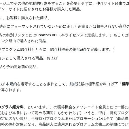
ブページ上でその他の能動的行為をすることを必要とせずに、仲介サイト経由で
ゾン・サイトに紹介されたお客様が購入した商品、
ずに、お客様に購入された商品、
クが適正にフォーマットされていないために正しく追跡または報告されない商品
内の特別リンクまたはCreators API（本ライセンスで定義します。）も
リンク経由で購入された商品、
特別プログラム紹介料とともに、紹介料率表の第4(a)条で定義します。）
ションとして購入される商品、および
商品や予約開始前の商品。
よび
本規約
を遵守することを条件として、
別紙
記載の標準紹介料（以下「
標
計算されます。
ログラム紹介料
」といいます。）の獲得機会をアソシエイト全員または一部に
（および本条において定める期間にもかかわらず）いうと、甲は、特別プログ
途定めのない限り、当該特別プログラムまたはプロモーションは全て（商品購
適格の除外対象となり、商品購入に適用されるプログラム文書上の制限につい