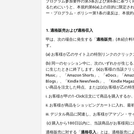
プログラム参加要件の第3条および第6条に基づく
るためにいうと、本規約第6(a)上の目的に限定
ー・プログラム・ポリシー第1条の違反は、本規
1. 適格販売および適格収入
甲は、次の場合に発生する「
適格販売
」(本紹介
す。
(a) お客様が乙のサイト上の特別リンクのクリッ
(b) 同一のセッション中に、次のいずれかが生
に生じたときに終了します。(x)お客様の当該クリ
Music」、「Amazon Shorts」、「eDocs」「Ama
Blogs」、「Kindle Newsfeeds」、「Ki
い商品を注文した時点、または(z)お客様が乙の
i. お客様が甲の1-Click注文にて商品を購入するか
ii. お客様が商品をショッピングカートに入れ
iii. デジタル商品に関連し、お客様がアマゾ
(c) 購入から180日以内に、当該商品がお客
適格販売に対する「
適格収入
」とは、適格販売に