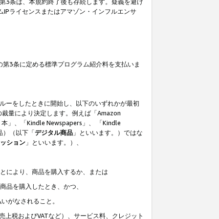
の第3条は、本規約終了後も存続します。疑義を避け
ムIPライセンスまたはアマゾン・インフルエンサ
の第3条に定める標準プログラム紹介料を支払いま
スルーをしたときに開始し、以下のいずれかが最初
裁量により決定します。例えば「Amazon
」、「Kindle Newspapers」、 「Kindle
は商品）（以下「
デジタル商品
」といいます。）ではな
ッション
」といいます。）、
ことにより、商品を購入するか、または
該商品を購入したとき、かつ、
払いがなされること。
売上税およびVATなど）、サービス料、クレジット