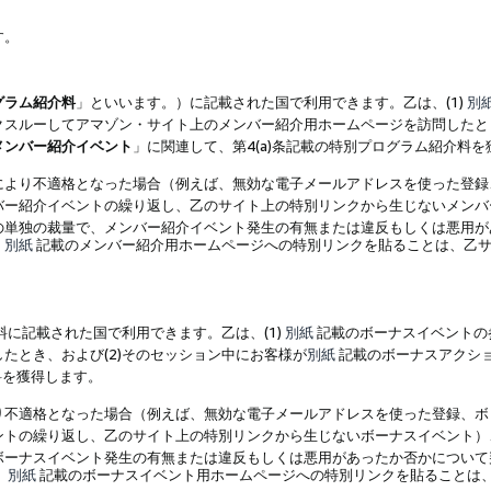
す。
グラム紹介料
」といいます。）に記載された国で利用できます。乙は、(1)
別
スルーしてアマゾン・サイト上のメンバー紹介用ホームページを訪問したとき
メンバー紹介イベント
」に関連して、第4(a)条記載の特別プログラム紹介料
により不適格となった場合（例えば、無効な電子メールアドレスを使った登録
バー紹介イベントの繰り返し、乙のサイト上の特別リンクから生じないメンバ
の単独の裁量で、メンバー紹介イベント発生の有無または違反もしくは悪用が
、
別紙
記載のメンバー紹介用ホームページへの特別リンクを貼ることは、乙サ
に記載された国で利用できます。乙は、(1)
別紙
記載のボーナスイベントの
たとき、および(2)そのセッション中にお客様が
別紙
記載のボーナスアクシ
料を獲得します。
り不適格となった場合（例えば、無効な電子メールアドレスを使った登録、ボ
ントの繰り返し、乙のサイト上の特別リンクから生じないボーナスイベント）
ボーナスイベント発生の有無または違反もしくは悪用があったか否かについて
、
別紙
記載のボーナスイベント用ホームページへの特別リンクを貼ることは