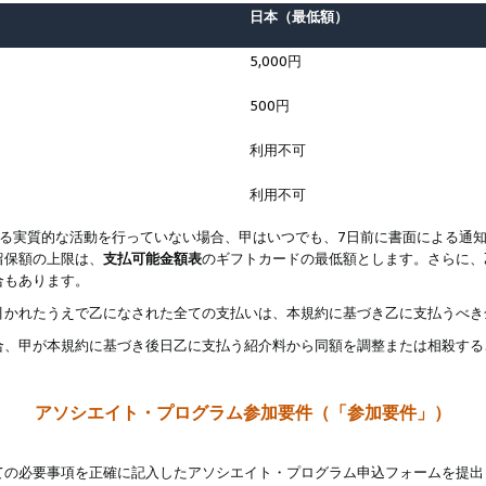
日本（最低額）
5,000円
500円
利用不可
利用不可
なる実質的な活動を行っていない場合、甲はいつでも、7日前に書面による通
留保額の上限は、
支払可能金額表
のギフトカードの最低額とします。さらに、
合もあります。
引かれたうえで乙になされた全ての支払いは、本規約に基づき乙に支払うべき
合、甲が本規約に基づき後日乙に支払う紹介料から同額を調整または相殺する
アソシエイト・プログラム参加要件（「参加要件」）
ての必要事項を正確に記入したアソシエイト・プログラム申込フォームを提出