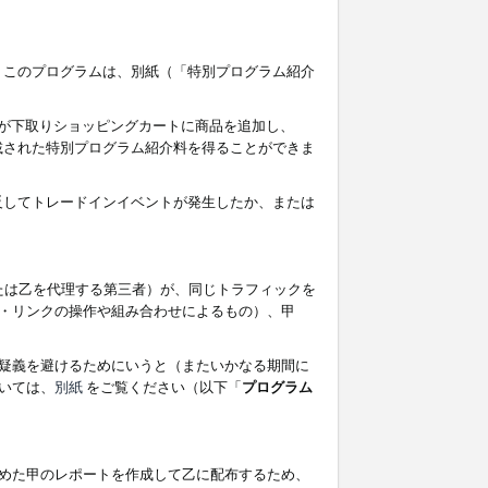
す。このプログラムは、別紙（「特別プログラム紹介
者が下取りショッピングカートに商品を追加し、
記載された特別プログラム紹介料を得ることができま
違反してトレードインイベントが発生したか、または
たは乙を代理する第三者）が、同じトラフィックを
・リンクの操作や組み合わせによるもの）、甲
疑義を避けるためにいうと（またいかなる期間に
いては、
別紙
をご覧ください（以下「
プログラム
めた甲のレポートを作成して乙に配布するため、