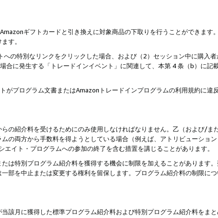
はAmazonギフトカードと引き換えに対象商品の下取りを行うことができま
けます。
サイトへの特別なリンクをクリックした場合、および（2）セッション中に購入
た場合に発生する「トレードインイベント」に関連して、本第 4 条（b）に
ントがプログラム文書またはAmazonトレードインプログラムの利用規約に
。
からの紹介料を受けるためにのみ使用しなければなりません。乙（および/ま
ラムの両方から手数料を得ようとしている場合（例えば、アトリビューション
ソシエイト・プログラムへの参加の終了を含む措置を講じることがあります。
または特別プログラム紹介料を獲得する機会に制限を加えることがあります。
は一部を中止または変更する権利を留保します。プログラム紹介料の制限につ
が当該月に獲得した標準プログラム紹介料および特別プログラム紹介料をまと