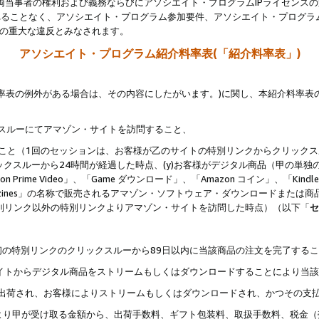
両当事者の権利および義務ならびにアソシエイト・プログラムIPライセンス
されることなく、アソシエイト・プログラム参加要件、アソシエイト・プログラ
約の重大な違反とみなされます。
アソシエイト・プログラム紹介料率表(「紹介料率表」)
料率表の例外がある場合は、その内容にしたがいます。)に関し、本紹介料率表
クスルーにてアマゾン・サイトを訪問すること、
じること（1回のセッションは、お客様が乙のサイトの特別リンクからクリック
ックスルーから24時間が経過した時点、(y)お客様がデジタル商品（甲の単独の
zon Prime Video」、「Game ダウンロード」、「Amazon コイン」、「Kindle 本
ndle Magazines」の名称で販売されるアマゾン・ソフトウェア・ダウンロードまた
特別リンク以外の特別リンクよりアマゾン・サイトを訪問した時点）（以下「
セ
、
、最初の特別リンクのクリックスルーから89日以内に当該商品の注文を完了する
ン・サイトからデジタル商品をストリームもしくはダウンロードすることにより当
様宛に出荷され、お客様によりストリームもしくはダウンロードされ、かつその支
より甲が受け取る金額から、出荷手数料、ギフト包装料、取扱手数料、税金（