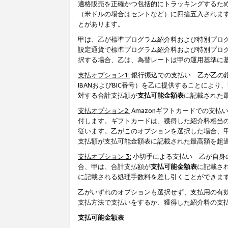
適格販売を正確かつ包括的にトラッキングするた
（米ドルの場合はセントなど）に四捨五入されま
とがあります。
甲は、乙が標準プログラム紹介料および特別プロ
設定通貨で標準プログラム紹介料および特別プロ
択する場合、乙は、為替レートは甲の運用基準に
支払オプション1:
銀行振込での支払い 乙が乙の銀
IBANおよびBIC番号）を乙に提供することに
対する合計支払額が
支払可能金額表
に記載された
支払オプション2:
Amazonギフトカードでの支
付します。ギフトカードは、獲得した紹介料相当
従います。乙がこのオプションを選択した場合、
支払額が支払可能金額表に記載された最高額を超
支払オプション 3:
小切手による支払い 乙が自身
合、甲は、合計支払額が
支払可能金額表
に記載さ
に記載される処理手数料を差し引くことができま
乙がいずれのオプションも選択せず、支払用の有
支払方法で支払いをするか、獲得した紹介料の支
支払可能金額表