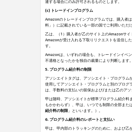
連する場合にのみ許可されるものとします。
(c) トレードインプログラム
Amazonのトレードインプログラムでは、購入者
料」）に記載されている一部の国でご利用いただ
乙は、（1）購入者が乙のサイト上のAmazon
Amazonが受け入れる下取りリクエストを送信し
す。
Amazonは、いずれの場合も、トレードインイベ
不適格となったかを独自の裁量により判断します
5. プログラム紹介料の制限
アソシエイトタグは、アソシエイト・プログラム
使用してアソシエイト・プログラムと別のプログ
は、手数料の支払いの留保および/または乙のア
甲は随時、アソシエイトが標準プログラム紹介料
もかかわらず）、甲は、いつでも制限の全部また
紹介料の制限
」といいます。）。
6. プログラム紹介料のレポートと支払い
甲は、甲内部のトラッキングのために、および乙