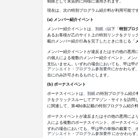
制限として実質的に同様に適用されます。
現在は、次の特別プログラム紹介料が利用可能で
(a) メンバー紹介イベント
メンバー紹介イベントは、
別紙
（以下「
特別プロ
あるお客様が乙のサイト上の特別リンクをクリック
載のメンバー紹介行為を完了したときに生じる「
メンバー紹介イベントが違反またはその他の悪用
の個人による複数のメンバー紹介イベント、メン
支払いません。いずれの場合においても、甲は甲
アソシエイト・プログラム参加要件
にかかわらず
合にのみ許可されるものとします。
(b) ボーナスイベント
ボーナスイベントは、
別紙
の特別プログラム紹介料
クをクリックスルーしてアマゾン・サイトを訪問し
に関連して、第4(b)条記載の特別プログラム紹介
ボーナスイベントが違反またはその他の悪用によ
人による複数のボーナスイベント、ボーナスイベ
ずれの場合においても、甲は甲の単独の裁量で、
アソシエイト・プログラム参加要件
にかかわらず