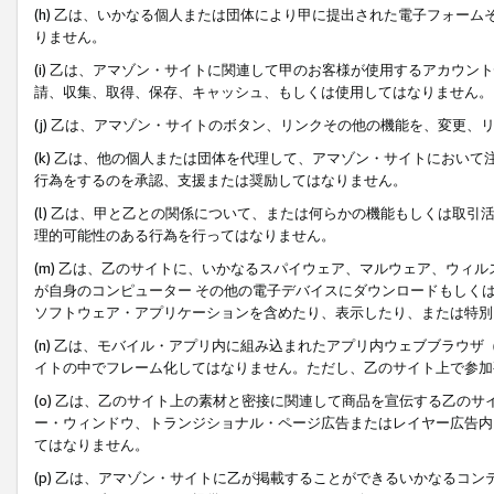
(h) 乙は、いかなる個人または団体により甲に提出された電子フォー
りません。
(i) 乙は、アマゾン・サイトに関連して甲のお客様が使用するアカウ
請、収集、取得、保存、キャッシュ、もしくは使用してはなりません。
(j) 乙は、アマゾン・サイトのボタン、リンクその他の機能を、変更
(k) 乙は、他の個人または団体を代理して、アマゾン・サイトにおい
行為をするのを承認、支援または奨励してはなりません。
(l) 乙は、甲と乙との関係について、または何らかの機能もしくは取
理的可能性のある行為を行ってはなりません。
(m) 乙は、乙のサイトに、いかなるスパイウェア、マルウェア、ウィ
が自身のコンピューター その他の電子デバイスにダウンロードもしく
ソフトウェア・アプリケーションを含めたり、表示したり、または特別
(n) 乙は、モバイル・アプリ内に組み込まれたアプリ内ウェブブラウザ
イトの中でフレーム化してはなりません。ただし、乙のサイト上で参加
(o) 乙は、乙のサイト上の素材と密接に関連して商品を宣伝する乙の
ー・ウィンドウ、トランジショナル・ページ広告またはレイヤー広告内
てはなりません。
(p) 乙は、アマゾン・サイトに乙が掲載することができるいかなるコ