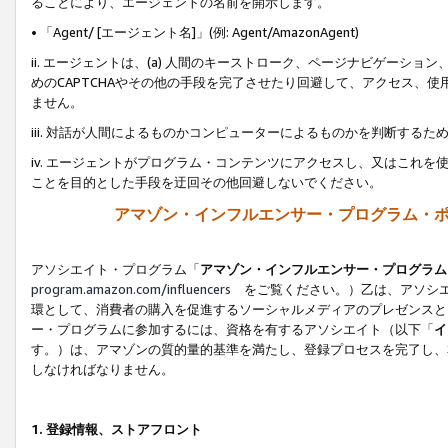
ることにより、エージェントの名前を開示します。
• 「Agent/ [エージェント名]」(例: Agent/AmazonAgent)
ii. エージェントは、(a) 人間のキーストローク、ページナビゲーシ
めのCAPTCHAやその他の手段を完了させたり回避して、アクセス、
ません。
iii. 対話が人間によるものかコンピューターによるものかを判断する
iv. エージェントがプログラム・コンテンツにアクセスし、又はこれ
ことを目的とした手段を迂回その他回避しないでください。
アマゾン・インフルエンサー・プログラム・
アソシエイト・プログラム「
アマゾン・インフルエンサー・プログラム
program.amazon.com/influencers
をご覧ください。）乙は、アソシエ
環として、消費者の購入を促進するソーシャルメディアのプレゼンスと
ー・プログラムに参加するには、資格を有するアソシエイト（以下「
イ
す。）は、アマゾンの質的量的基準を満たし、登録プロセスを完了し、
しなければなりません。
1.
登録情報、ストアフロント