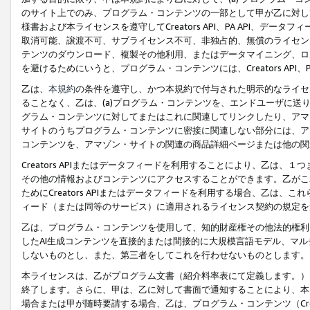
のサイト上でのみ、プログラム・コンテンツの一部として甲が乙に対し
様書および本ライセンスを遵守してCreators API、PA API、
取消可能、譲渡不可、サブライセンス不可、非独占的、無償のライセン
テンツのダウンロード、複製その他利用、またはデータマイニング、ロ
を避けるためにいうと、プログラム・コンテンツには、Creators AP
乙は、
本規約
の条件を遵守し、かつ本規約で付与された明示的なライセ
ることなく、乙は、(a)プログラム・コンテンツを、エンドユーザに
グラム・コンテンツに対してまたはこれに関連してリンクしたり、アマ
サイトのうちプログラム・コンテンツに密接に関連しない部分には、ア
コンテンツを、アマゾン・サイトの関連の商品詳細ページまたは他の関
Creators APIまたはデータフィードを利用することにより、乙は、
その他の情報およびコンテンツにアクセスすることができます。乙がこ
ためにCreators APIまたはデータフィードを利用する場合、乙は、こ
ィード（または同等のサービス）に適用されるライセンス契約の規定を
乙は、プログラム・コンテンツを使用して、知的財産権その他法的権利
したAI生成コンテンツを直接的または間接的に大規模言語モデル、マ
しないものとし、また、第三者をしてこれを行わせないものとします。
本ライセンスは、乙がプログラム文書（紹介料率表にて定義します。）
終了します。さらに、甲は、乙に対して書面で通知することにより、本
場合または甲が随時要請する場合、乙は、プログラム・コンテンツ（Cre