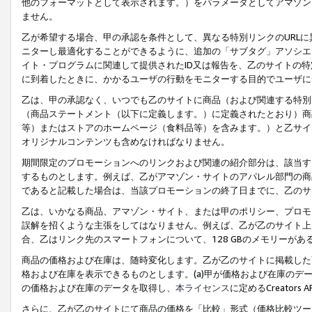
他のフォーマットとして表示されます。）をパラメータとしてアマゾン
ません。
乙が希望する場合、甲の承認を条件として、異なる特別リンクのURL
ニターし最適化することができるように、追加の「サブタグ」アソシエ
イト・プログラムに関連して提供されたID又は報告を、乙のサイトの
に到着したときに、かかるユーザの行動をモニターする目的でユーザに
乙は、甲の承認なく、いつでも乙のサイトに商品（および関連する特別
（商品ステートメント（以下に定義します。）に定義されたとおり）商
等）またはストアのホームページ（食料品等）を含みます。）と乙サイ
オリジナルコンテンツも含めなければなりません。
期間限定のプロモーションへのリンクおよび関連の紹介部分は、該当す
するものとします。例えば、乙がアマゾン・サイトのアパレル部門の商
であると記載した場合は、当該プロモーションの終了日までに、乙のサ
乙は、いかなる商品、アマゾン・サイト、または甲のポリシー、プロモ
誤解を招くような主張をしてはなりません。例えば、乙が乙のサイト上に
合、乙はリンク先のスマートフォンについて、128 GBのメモリーが
商品の価格および在庫は、随時変化します。乙が乙のサイトに掲載した
格および在庫を表示できるものとします。(a)甲が価格および在庫のデータを
の価格および在庫のデータを取得し、
本ライセンス
に定めるCreator
さらに、乙が乙のサイトにて商品の価格を「比較」形式（価格比較ツー