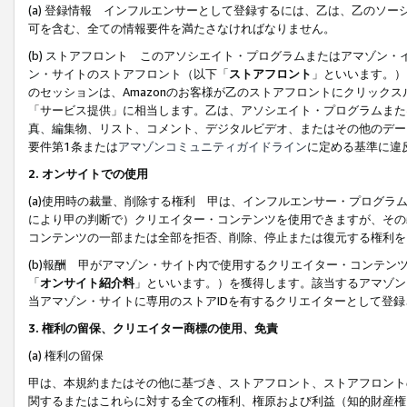
(a) 登録情報 インフルエンサーとして登録するには、乙は、乙のソ
可を含む、全ての情報要件を満たさなければなりません。
(b) ストアフロント このアソシエイト・プログラムまたはアマゾン
ン・サイトのストアフロント（以下「
ストアフロント
」といいます。）
のセッションは、Amazonのお客様が乙のストアフロントにクリック
「サービス提供」に相当します。乙は、アソシエイト・プログラムまた
真、編集物、リスト、コメント、デジタルビデオ、またはその他のデー
要件第1条または
アマゾンコミュニティガイドライン
に定める基準に違
2.
オンサイトでの使用
(a)使用時の裁量、削除する権利 甲は、インフルエンサー・プログラ
により甲の判断で）クリエイター・コンテンツを使用できますが、その
コンテンツの一部または全部を拒否、削除、停止または復元する権利を
(b)報酬 甲がアマゾン・サイト内で使用するクリエイター・コンテン
「
オンサイト紹介料
」といいます。）を獲得します。該当するアマゾン
当アマゾン・サイトに専用のストアIDを有するクリエイターとして登
3.
権利の留保、クリエイター商標の使用、免責
(a) 権利の留保
甲は、本規約またはその他に基づき、ストアフロント、ストアフロント
関するまたはこれらに対する全ての権利、権原および利益（知的財産権