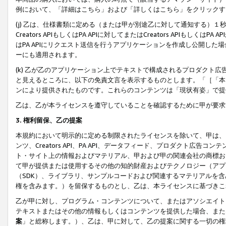
例において、「詳細はこちら」および「詳しくはこちら」をクリックす
(j) 乙は、仕様書類に定める（または甲が別途乙に対して通知する）
Creators APIもしくはPA APIに対してまたはCreators APIもしく
はPA APIにリクエスト送信を行うアプリケーションを作成し公開し
ーにも適用されます。
(k) 乙が乙のアプリケーション上でテキストで構成されるプロダクト
と見えるところに、以下の免責文言を表示するものとします。「［「本
ンにより提供されたものです。これらのコンテンツは「現状有姿」で提
乙は、乙が本ライセンスを遵守していることを確認するために甲が要求
3. 権利留保、乙の提案
本規約において明示的に定める制限されたライセンスを除いて、甲は、
ンツ、Creators API、PA API、データフィード、プロダクト
ト・サイト上の情報およびマテリアル、甲および甲の関連会社の商標お
て甲が提供または使用するその他の知的財産およびテクノロジー（アプ
（SDK）、ライブラリ、サンプルコードおよび関連するマテリアルを
権を含みます。）を留保するものとし、乙は、本ライセンスに基づきこ
乙が甲に対し、プログラム・コンテンツについて、またはアソシエイト
テキストまたはその他の情報もしくはコンテンツを提供した場合、また
案
」と総称します。）、乙は、甲に対して、乙の提案に関する一切の権