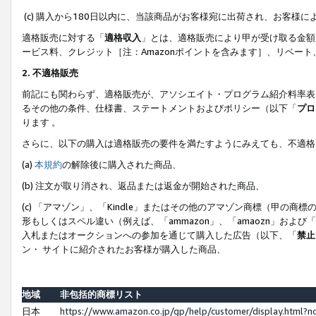
(c) 購入から180日以内に、当該商品がお客様宛に出荷され、お客
適格販売に対する「
適格収入
」とは、適格販売により甲が受け取る金額
ービス料、クレジット［注：Amazonポイントを含みます］、リベー
2. 不適格販売
前記にも関わらず、適格販売が、アソシエイト・プログラム紹介料率表
るその他の条件、仕様書、ステートメントおよびポリシー（以下「
プロ
ります 。
さらに、以下の購入は適格販売の要件を満たすようにみえても、不適格
(a)
本規約
の解除後に購入された商品、
(b) 注文が取り消され、返品または返金が開始された商品、
(c) 「アマゾン」、「Kindle」またはその他のアマゾン商標（甲
形もしくはスペル違い（例えば、「ammazon」、「amaozn」およ
入札またはオークションへの参加を通じて購入した広告（以下、「
禁止
ン・ サイトに紹介されたお客様が購入した商品、
地域
非包括的商標リスト
日本
https://www.amazon.co.jp/gp/help/customer/display.html