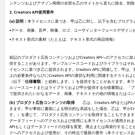
ンテンツおよびアマゾン商標の全部を乙のサイトから直ちに除去、削除
2. Creators API使用要件
(a) 説明：
本ライセンスに基づき、甲は乙に対し、以下を含むプログラ
•データ、画像、音声、映像、ロゴ、ユーザインターフェースデザイン
•テキスト形式の素材（たとえば、テキスト形式の商品情報）
前記のプロダクト広告コンテンツおよびCreators APIへのアクセスに
供することがあります。サンプルソースコードおよびライブラリはそれ
イセンスに基づき乙に提供されます。Creators APIに関連して
上の必要条件ならびにCreators APIの適切な利用に関連するテ
（以下「
仕様書類
」と総称します。）を提供することがあります。本ラ
ルソースコードまたはライブラリおよび甲が提供する仕様書類は、「プ
で提供されたいかなるデータ、画像、テキストその他の情報またはコン
(b) プロダクト広告コンテンツの取得
乙は、Creators APIま
きます。甲が事前に書面による明示的な承認をした場合、乙は、甲がCreator
す。）を通じて、プロダクト広告コンテンツを取得することもできます
データフィードへのアクセスおよび使用にも本ライセンスが適用されます。乙は
APIもしくはデータフィードの仕様を変更、廃止または再発行することがで
ドへのアクセスおよび使用が、その時点で最新の要件（本ライセンスお