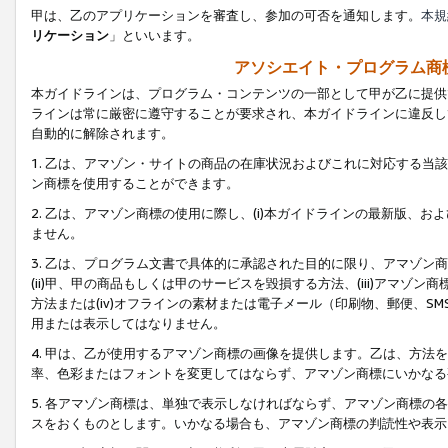
甲は、乙のアプリケーションを審査し、参加の可否を通知します。
本規
リケーション
」といいます。
アソシエイト・プログラム商
本ガイドラインは、プログラム・コンテンツの一部として甲が乙に提供
ラインは常に厳密に遵守することが要求され、本ガイドラインに違反し
自動的に解除されます。
1. 乙は、アマゾン・サイトの商品の在庫状況およびこれに対応する
ン商標を使用することができます。
2. 乙は、アマゾン商標の使用に際し、(i)本ガイドラインの最新版、およ
ません。
3. 乙は、プログラム文書で具体的に承認された目的に限り、アマゾン
(ii)甲、甲の商品もしくは甲のサービスを毀損する方法、(iii)アマ
方法または(iv)オフラインの素材または電子メール（印刷物、郵便、S
用または表示してはなりません。
4. 甲は、乙が使用するアマゾン商標の画像を提供します。乙は、方
率、色彩またはフォントを変更してはならず、アマゾン商標にいかなる
5. 各アマゾン商標は、単独で表示しなければならず、アマゾン商標
スをおくものとします。いかなる場合も、アマゾン商標の判読性や表示