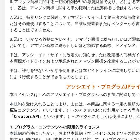
6. アマゾン商標に関する一切の権利が甲の専属財産であり、乙によ
す。乙は、アマゾン商標に関する甲の権利または所有権に抵触するいか
7. 乙は、特別リンクに関連してアマゾン・サイト上で第三者の販売
たはその他使用することについて、当該販売業者またはベンダーから書
することはできません。
8. 乙は、いかなる管轄においても、アマゾン商標に紛らわしいほど
おいても、アマゾン商標に紛らわしいほど類似する商標、ドメイン名、
甲は、アソシエイト・サイトに改定のお知らせまたは改定後の商標ガイ
本商標ガイドラインおよび承認されたアマゾン商標を改定することがで
甲は、許可を得ないいかなる使用または本ガイドラインに準拠しないい
により行使することができるものとします。
アソシエイト・プログラムIPラ
本ライセンスは、乙のアソシエイト・プログラムへの参加に関連して乙
本規約
を受け入れることにより、または、本商品に関する一定の種類の
広告コンテンツ
」といいます。）へのアクセスおよび利用ができる専有
「
Creators API
」といいます。）へのアクセスもしくは使用により、
1. プログラム・コンテンツへの限定的ライセンス
本規約
の条件にしたがい、および本規約（本ライセンスおよびその他の
加する目的に限り、甲は本規約により乙に対して、(a) プログラム・コ