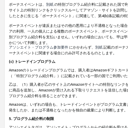
ボーナスイベントは、
別紙
の特別プログラム紹介料に記載された国で利
サイト上の特別リンクをクリックスルーしてアマゾン・サイトを訪問した
したときに生じる「ボーナスイベント」に関連して、第4(b)条記載の
ボーナスイベントが違反またはその他の悪用により不適格となった場合
アの利用、一人の個人による複数のボーナスイベント、ボーナスイベン
別プログラム紹介料を支払いません。いずれの場合においても、甲は甲
かについて判断します。
アソシエイト・プログラム参加要件
にかかわらず、
別紙
記載のボーナ
ーナスイベントに関連する場合にのみ許可されるものとします。
(c) トレードインプログラム
Amazonのトレードインプログラムでは、購入者はAmazonギフト
（「特別プログラム紹介料」）に記載されている一部の国でご利用いた
乙は、（1）購入者が乙のサイト上のAmazonサイトへの特別なリン
に商品を追加し、Amazonが受け入れる下取りリクエストを送信した場
プログラム紹介料を得ることができます。
Amazonは、いずれの場合も、トレードインイベントがプログラム文書
発生したか、または不適格となったかを独自の裁量により判断します。
5. プログラム紹介料の制限
アソシエイトタグは、アソシエイト・プログラムからの紹介料を受ける