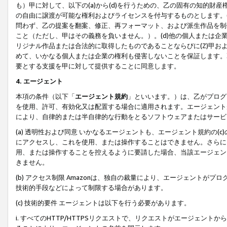
も）甲に対して、以下の(a)から(d)を行うための、乙の固有の知的
の自由に譲渡が可能な権利およびライセンスを付与するものとします。(
問わず、乙の提案を翻案、修正、再フォーマット、および派生作品を制
こと（ただし、甲はその義務を負いません。）。(d)他の個人または企
リジナル作品または合法的に取得したものであることならびに(Z)甲
めて、いかなる個人または企業の権利も侵害しないことを保証します。
要とする支援を甲に対して提供することに同意します。
4. エージェント
本項の条件（以下「
エージェント規約
」といいます。）は、乙がプログ
を使用、許可、有効化又は配置する場合に適用されます。エージェント
により、自律的または半自律的な行動をとるソフトウェアまたはサービ
(a) 透明性および同意 いかなるエージェントも、エージェント規約の
にアクセスし、これを使用、または操作することはできません。さらに、
用、または操作することを控えるように要請した場合、当該エージェン
きません。
(b) アクセス制限 Amazonは、独自の裁量により、エージェント
技術的手段などによって制限する場合があります。
(c) 技術的要件 エージェントは以下を行う必要があります。
i. すべてのHTTP/HTTPSリクエストで、リクエストがエージェ