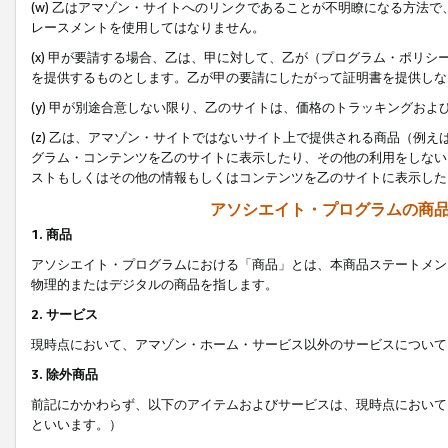
(w) 乙はアマゾン・サイトへのリンクであることが不明瞭になる方法
レースメントを使用してはなりません。
(x) 甲が要請する場合、乙は、甲に対して、乙が（プログラム・ポリ
を提供するものとします。乙が甲の要請にしたがって証明書を提供しな
(y) 甲が別途合意しない限り、乙のサイトは、価格のトラッキングお
(z) 乙は、アマゾン・サイトではないサイト上で提供される商品（例
グラム・コンテンツを乙のサイトに表示したり、その他の利用をしない
ストもしくはその他の情報もしくはコンテンツを乙のサイトに表示した
アソシエイト・プログラムの商
1. 商品
アソシエイト・プログラムにおける「商品」とは、本商品ステートメン
物理的またはデジタルの商品を指します。
2. サービス
現時点において、アマゾン・ホーム・サービス以外のサービスについて
3. 除外商品
前記にかかわらず、以下のアイテムおよびサービスは、現時点において
といいます。）