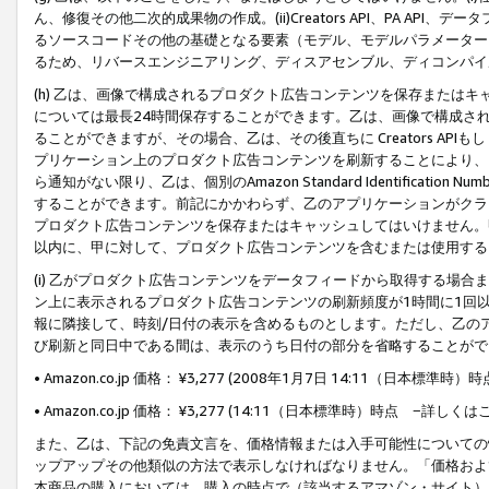
ん、修復その他二次的成果物の作成。(ii)Creators API、PA 
るソースコードその他の基礎となる要素（モデル、モデルパラメーター
るため、リバースエンジニアリング、ディスアセンブル、ディコンパイ
(h) 乙は、画像で構成されるプロダクト広告コンテンツを保存または
については最長24時間保存することができます。乙は、画像で構成さ
ることができますが、その場合、乙は、その後直ちに Creators AP
プリケーション上のプロダクト広告コンテンツを刷新することにより、
ら通知がない限り、乙は、個別のAmazon Standard Identification Nu
することができます。前記にかかわらず、乙のアプリケーションがクラ
プロダクト広告コンテンツを保存またはキャッシュしてはいけません。
以内に、甲に対して、プロダクト広告コンテンツを含むまたは使用する
(i) 乙がプロダクト広告コンテンツをデータフィードから取得する場合または
ン上に表示されるプロダクト広告コンテンツの刷新頻度が1時間に1回
報に隣接して、時刻/日付の表示を含めるものとします。ただし、乙の
び刷新と同日中である間は、表示のうち日付の部分を省略することがで
• Amazon.co.jp 価格： ¥3,277 (2008年1月7日 14:11（日本標準
• Amazon.co.jp 価格： ¥3,277 (14:11（日本標準時）時点 −詳しくは
また、乙は、下記の免責文言を、価格情報または入手可能性についての
ップアップその他類似の方法で表示しなければなりません。「価格およ
本商品の購入においては、購入の時点で（該当するアマゾン・サイト）