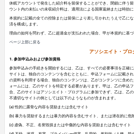
休眠アカウントで発生した紹介料を留保することができ、閉鎖に伴う留
ウント内の未払いの未収紹介料は、適用法による国庫返納または時効に
本規約に記載の全ての控除または留保により差し引かれたうえで乙にな
済を構成します。
理由の如何を問わず、乙に超過金が支払われた場合、甲が本規約に基づ
ページ上部に戻る
アソシエイト・プロ
1. 参加申込みおよび参加資格
参加申込みの手続きを開始するには、乙は、すべての必要事項を正確に
サイトは、独自のコンテンツを含むとともに、申込フォームに記載され
の資料を利用する場合、独自のコンテンツは、乙がコンテンツに含めた
ォームには、乙のサイトを特定する必要があります。甲は、乙の申込フ
合、乙のサイトはアソシエイト・プログラムに参加できず、乙は、乙の
不適切なサイトの例としては以下のようなものが含まれます。
(a) 性的に露骨な内容を奨励または含むサイト
(b) 暴力を奨励するまたは暴力的内容を含むサイト、または潜在的に
(c) 虚偽、不正、名誉毀損または中傷的な内容を奨励または含むサイト
(d) 不快、迷惑、有害、プライバシー侵害、乱用的、差別的（人種、