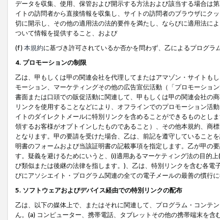
データを収集、使用、保管および開示する方法および該当する場合は第
イトの訪問者から直接情報を収集し、サイトの訪問者のブラウザにクッ
切に開示し、その他の適用法の法的要件を満たし、ならびに適用法によ
ついて情報を提供すること、および
(f)
本規約
に基づき許可されているか否かを問わず、乙によるプログラ
4. プロモーションの制限
乙は、甲もしくは甲の関連会社を代理してまたはアマゾン・サイトもし
モーション、マーケティングその他の広告宣伝活動（「プロモーション
書面または口頭での販促活動に関連して、甲もしくは甲の関連会社の商
リンクを使用することなどにより、オフラインでのプロモーション活動
イトのダイレクトメールに特別リンクを含めることができるものとしま
領するお客様がオプトインしたものであること）、その他本規約、商標
となります。甲の要請を受けた場合、乙は、前記を遵守していることを
明書のフォームおよび当該証明書の記載事項を指定します。乙が甲の要
す。疑義を避けるためにいうと、(i)適用あるマーケティング法の目的上(例
び類似または後継の法律を指します。)、乙は、特別リンクを含む各電子
びにアソシエイト・プログラム関連の全ての電子メールの最善の慣行に
5. ソフトウェアおよびデバイス経由での特別リンクの配布
乙は、以下の媒体上で、またはそれに関連して、プログラム・コンテン
ん。(a) コンピューター、携帯電話、タブレットその他の携帯端末を