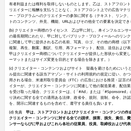
有者利益または権利を取得しないものとします。乙は、ストアフロントに
リエイターに報酬を支払うことなく、ストアフロント上での広告マテリア
ー・プログラムへのクリエイターの参加に関する（テキスト、リンク、
トのコンテンツ、外見、機能、URLおよびその他全ての要素を決定で
(b) クリエイター商標のライセンス 乙は甲に対し、本インフルエン
の最長期間にわたり、甲に対してパブリック・プロフィールへのリンク
に関連して甲に提供される乙の名前、写真、ロゴ、その他の商標（以下
複製、再生、翻案、翻訳、引用、再フォーマット、配信、送信および表
甲はクリエイター商標についてクリエイターが提供した形状から変更し
ーマットまたはサイズ変更を目的とする場合を除きます。）
(c) クリエイター・コンテンツおよびサイト 疑義を避けるためにい
ル提出に関連する該当アマゾン・サイトの利用規約の規定に従い、かつ、
用される場合、米連邦取引委員会（FTC）の広告における推奨・証言
イターが、クリエイター・コンテンツに関連して他の製造業者、配信業
を受け取った場合、クリエイターは、(「#Ad」または「#Sponsor
り決めに関する全ての適用ある法律、政省令、規則、規制、命令、許認
を、開示に関連するものを含めて、遵守する責任も負います。
(d) 免責
甲は、ストアフロントおよびクリエイター・コンテンツの作
クリエイター・コンテンツに対する全ての請求、損害、損失、責任、費
ンサーならびに甲およびこれら各社の従業員、役員、取締役および代表