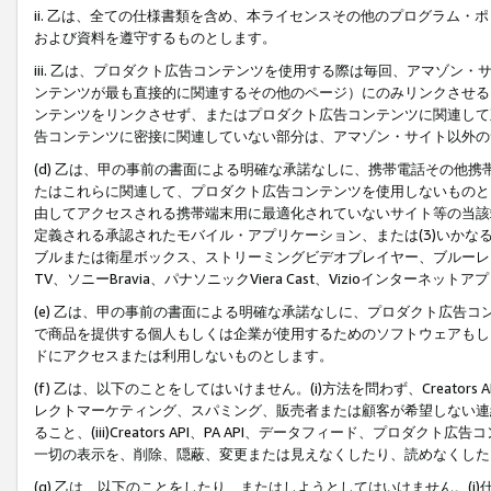
ii. 乙は、全ての仕様書類を含め、本ライセンスその他のプログラム
および資料を遵守するものとします。
iii. 乙は、プロダクト広告コンテンツを使用する際は毎回、アマゾ
ンテンツが最も直接的に関連するその他のページ）にのみリンクさせる
ンテンツをリンクさせず、またはプロダクト広告コンテンツに関連して
告コンテンツに密接に関連していない部分は、アマゾン・サイト以外の
(d) 乙は、甲の事前の書面による明確な承諾なしに、携帯電話その他
たはこれらに関連して、プロダクト広告コンテンツを使用しないものと
由してアクセスされる携帯端末用に最適化されていないサイト等の当該端
定義される承認されたモバイル・アプリケーション、または(3)いか
ブルまたは衛星ボックス、ストリーミングビデオプレイヤー、ブルーレイ
TV、ソニーBravia、パナソニックViera Cast、Vizioインター
(e) 乙は、甲の事前の書面による明確な承諾なしに、プロダクト広告
で商品を提供する個人もしくは企業が使用するためのソフトウェアもしくはその
ドにアクセスまたは利用しないものとします。
(f) 乙は、以下のことをしてはいけません。(i)方法を問わず、Creator
レクトマーケティング、スパミング、販売者または顧客が希望しない連
ること、(iii)Creators API、PA API、データフィード、プ
一切の表示を、削除、隠蔽、変更または見えなくしたり、読めなくした
(g) 乙は、以下のことをしたり、またはしようとしてはいけません。(