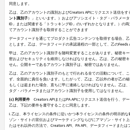
同意します。
乙は、乙のアカウントの識別およびCreators APIにリクエスト送
ント識別子
）」といいます。）およびアソシエイト・タグ・パラメータ（
ID」または関連する「トラッキングID」のいずれかとなります。）の両方
てアカウント識別子を取得することができます
データフィードを通じてプロダクト広告コンテンツを取得する場合、乙は、Cre
とします。乙は、データフィードの承認過程の一部として、乙のFeeds
甲は、乙のアカウント識別子を随時変更することがあります。秘密キー
密およびセキュリティを維持しなければなりません。乙は、乙の秘密キ
せん。公開キーであるアカウント識別子は、秘密ではありません。
乙は、乙のアカウント識別子のもとで行われる全ての活動について、こ
ず、全面的に責任を負います。したがって、乙は、乙以外の者が乙の秘
もしくは盗まれた場合、直ちに甲に連絡しなければなりません。乙は、
タグ・パラメータまたはアカウント識別子を使用してはなりません。
(c) 利用要件
Creators APIまたはPA APIにリクエスト送信を
乙は、下記の要件を遵守することに同意します。
i. 乙は、本ライセンスの条件に従いかつ本ライセンスの条件の明示的
ゾン・サイトの宣伝およびマーケティングならびにアマゾン・サイト上
たはそれ以外の方法で、Creators API、PA API、データフィー