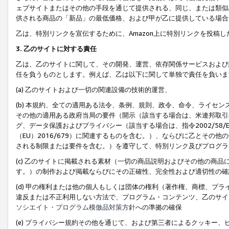
ェブサイトまたはその他の手段を通じて提供される、同じ、または類似
供される商品の「新品」の最低価格、および甲が乙に提供している場合
乙は、特別リンクを宣伝するために、Amazon上に特別リンクを投稿し
3. 乙のサイトに対する責任
乙は、乙のサイトに関して、その開発、運営、依存関係サービスおよび
任を負うものとします。例えば、乙は以下に関して単独で責任を負いま
(a) 乙のサイトおよび一切の関連設備の技術的運営、
(b) 本規約、全ての適用ある法令、条例、規則、政令、命令、ライセ
その他の適用ある政府当局の要件（開示（該当する場合は、米連邦取引
グ、データ保護およびプライバシー（該当する場合は、指令2002/58
（EU）2016/679）に関連するものを含む。）、ならびに乙とそ
される制限または要件を含む。）を遵守して、特別リンク及びプログラ
(c) 乙のサイトに掲載される素材（一切の商品説明およびその他の商
す。）の制作および掲載ならびにその正確性、完全性および適切性の確
(d) 甲の権利または他の個人もしくは団体の権利（著作権、商標、プ
違反または不正利用しない方法で、プログラム・コンテンツ、乙のサイ
ソシエイト・プログラム模倣品対策方針
への準拠の確保
(e) プライバシー規約その他を通じて、および第三者によるクッキー