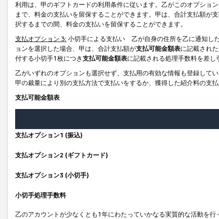
利用は、甲のギフトカードの利用条件に従います。乙がこのオプション
まで、料金の支払いを留保することができます。甲は、合計支払額が支
択するまでの間、料金の支払いを留保することができます。
支払オプション 3:
小切手による支払い 乙が自身の住所を乙に通知し
ョンを選択した場合、甲は、合計支払額が
支払可能金額表
に記載された
付する小切手1枚につき
支払可能金額表
に記載される処理手数料を差し
乙がいずれのオプションも選択せず、支払用の有効な情報も登録してい
甲の裁量により別の支払方法で支払いをするか、獲得した紹介料の支払
支払可能金額表
支払オプション1 (振込)
支払オプション2 (ギフトカード)
支払オプション3 (小切手)
小切手処理手数料
乙のアカウントが少なくとも1年にわたっていかなる実質的な活動を行