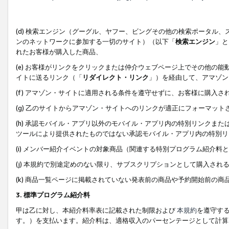
(d) 検索エンジン（グーグル、ヤフー、ビングその他の検索ポータル
ンのネットワークに参加する一切のサイト）（以下「
検索エンジン
」と
れたお客様が購入した商品、
(e) お客様がリンクをクリックまたは仲介ウェブページ上でその他の
イトに送るリンク（「
リダイレクト・リンク
」）を経由して、アマゾン
(f) アマゾン・サイトに適用される条件を遵守せずに、お客様に購入さ
(g) 乙のサイトからアマゾン・サイトへのリンクが適正にフォーマッ
(h) 承認モバイル・アプリ以外のモバイル・アプリ内の特別リンクまたはC
ツールにより提供されたものではない承認モバイル・アプリ内の特別リ
(i) メンバー紹介イベントの対象商品（関連する特別プログラム紹介料と
(j) 本規約で別途定めのない限り、サブスクリプションとして購入され
(k) 商品一覧ページに掲載されていない発表前の商品や予約開始前の商
3. 標準プログラム紹介料
甲は乙に対し、本紹介料率表に記載された制限および
本規約
を遵守す
す。）を支払います。紹介料は、適格収入のパーセンテージとして計算