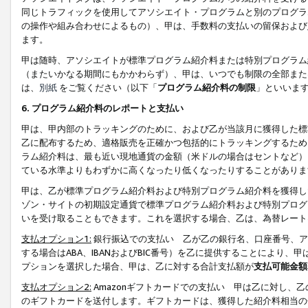
同じトラフィックを使用してアソシエイト・プログラムと別のプログラ
の操作や組み合わせによるもの）、甲は、手数料の支払いの留保および
ます。
甲は随時、アソシエイトが標準プログラム紹介料または特別プログラム
（またいかなる期間にもかかわらず）、甲は、いつでも制限の全部また
は、
別紙
をご覧ください（以下「
プログラム紹介料の制限
」といいま
6. プログラム紹介料のレポートと支払い
甲は、甲内部のトラッキングのために、および乙が当該月に獲得した標
乙に配布するため、適格販売を正確かつ包括的にトラッキングするため
ラム紹介料は、最も近い現地通貨の金額（米ドルの場合はセントなど）
ている水準よりもわずかに高くなったり低くなったりすることがありま
甲は、乙が標準プログラム紹介料および特別プログラム紹介料を獲得し
ゾン・サイトの初期設定通貨で標準プログラム紹介料および特別プログ
いを受け取ることもできます。これを選択する場合、乙は、為替レート
支払オプション1:
銀行振込での支払い 乙が乙の銀行名、口座番号、ア
する場合はABA、IBANおよびBIC番号）を乙に提供することにより
プションを選択した場合、甲は、乙に対する合計支払額が
支払可能金額
支払オプション2:
Amazonギフトカードでの支払い 甲は乙に対し、
のギフトカードを送付します。ギフトカードは、獲得した紹介料相当の