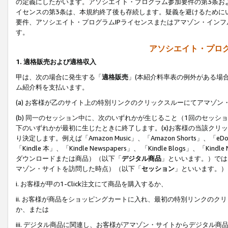
の定義にしたがいます。アソシエイト・プログラム参加要件の第3条お
イセンスの第3条は、本規約終了後も存続します。疑義を避けるためにい
要件、アソシエイト・プログラムIPライセンスまたはアマゾン・イン
す。
アソシエイト・プログ
1. 適格販売および適格収入
甲は、次の場合に発生する「
適格販売
」(本紹介料率表の例外がある場
ム紹介料を支払います。
(a) お客様が乙のサイト上の特別リンクのクリックスルーにてアマゾン
(b) 同一のセッション中に、次のいずれかが生じること（1回のセッ
下のいずれかが最初に生じたときに終了します。(x)お客様の当該クリッ
り決定します。例えば「Amazon Music」、「Amazon Shorts」、「eDo
「Kindle 本」、「Kindle Newspapers」、 「Kindle Blogs」、「
ダウンロードまたは商品）（以下「
デジタル商品
」といいます。）では
マゾン・サイトを訪問した時点）（以下「
セッション
」といいます。）
i. お客様が甲の1-Click注文にて商品を購入するか、
ii. お客様が商品をショッピングカートに入れ、最初の特別リンクの
か、または
iii. デジタル商品に関連し、お客様がアマゾン・サイトからデジタ