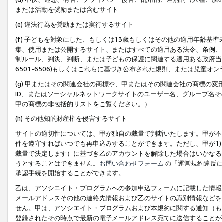
または活動を奨励または含むサイト
(e) 違法行為を奨励または実行するサイト
(f) 子どもを対象にした、もしくは13歳もしくはその他の適用年齢
集、使用または公開するサイト、またはすべての適用ある法令、条例、
制ルール、判決、判断、または子どもの保護に関連する適用ある政府当局の要
6501-6506)もしくはこれらに基づき公布された規則、または児童オ
(g) 甲またはその関連会社の商標や、甲またはその関連会社の商標の
ID、またはソーシャルネットワークサイトのユーザー名、グループ名
甲の商標の非包括的リストをご覧ください。）
(h) その他知的財産権を侵害するサイト
サイトの適切性については、甲が独自の裁量で判断いたします。甲が不
件を遵守すればいつでも再申込みすることができます。ただし、甲が1)
裁量で決定します）に基づき乙のアカウントを解除した場合はいかなる
うとすることはできません。
お問い合わせフォーム
の「運営規約違反に
承認手続を開始することができます。
乙は、アソシエイト・プログラムへの参加申込フォームに記載した情報
メールアドレスその他の連絡先情報および乙のサイトの識別情報などを
せん。甲は、アソシエイト・プログラムおよび本規約に関する通知（も
登録されたその時点で最新の電子メールアドレス宛てに送信することが