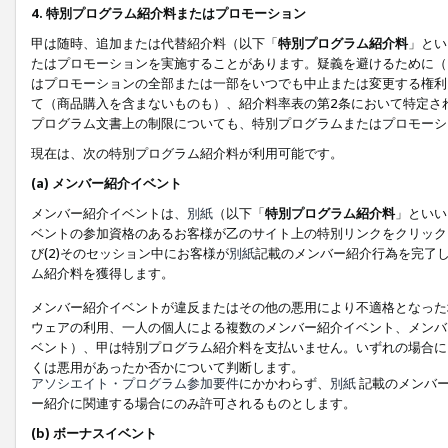
4. 特別プログラム紹介料またはプロモーション
甲は随時、追加または代替紹介料（以下「
特別プログラム紹介料
」とい
たはプロモーションを実施することがあります。疑義を避けるために（
はプロモーションの全部または一部をいつでも中止または変更する権利
て（商品購入を含まないものも）、紹介料率表の第2条において特定さ
プログラム文書上の制限についても、特別プログラムまたはプロモーシ
現在は、次の特別プログラム紹介料が利用可能です。
(a) メンバー紹介イベント
メンバー紹介イベントは、
別紙
（以下「
特別プログラム紹介料
」といい
ベントの参加資格のあるお客様が乙のサイト上の特別リンクをクリック
び(2)そのセッション中にお客様が
別紙
記載のメンバー紹介行為を完了
ム紹介料を獲得します。
メンバー紹介イベントが違反またはその他の悪用により不適格となった
ウェアの利用、一人の個人による複数のメンバー紹介イベント、メンバ
ベント）、甲は特別プログラム紹介料を支払いません。いずれの場合に
くは悪用があったか否かについて判断します。
アソシエイト・プログラム参加要件
にかかわらず、
別紙
記載のメンバー
ー紹介に関連する場合にのみ許可されるものとします。
(b) ボーナスイベント