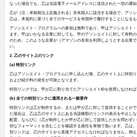
なった場合でも、乙は当該電子メールアドレスに送信された一切の通知
乙が［注：米租税法上定義される］非米国人に該当する場合で、アソシ
乙は、本規約に基づく全てのサービスを米国外で履行することになるも
アソシエイト・プログラムへの参加は無料であり、甲はアソシエイト・
ます。甲はいかなる企業に対しても、甲のアソシエイトに対して有料の
のため、このような企業が（アマゾンの名前を利用しようとする企業で
い。
2. 乙のサイト上のリンク
(a) 特別リンク
乙はアソシエイト・プログラムに申し込んだ後、乙のサイト上に特別リ
および紹介料の発生が可能となります。
特別リンクでは、甲が乙に割り当てたアソシエイトIDを使用しなけれ
(b) 全ての特別リンクに適用される一般要件
特別リンクは乙が制作するか、または甲が乙に対して提供することがで
た場合は、乙は乙のサイト上にある当該種類のリンクの表示を中止しな
配置、ならびに（乙が制作したか甲が乙に対して提供したかを問わず）
切なフォーマットを含むことを確認する責任を単独で負います。乙は、
別リンクは、乙のサイトから直接アクセスしなければなりません。例えば、