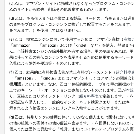
(c) 乙は、アマゾン・サイトに掲載されなくなったプログラム・コン
乙のサイトから除去、削除その他破棄するものとします。
(d) 乙は、ある個人または企業による製品、サービス、当事者または
の資料をプログラム・コンテンツに接近して配置することを含みます。
を含みます。）を使用してはなりません。
(e) 乙は、検索エンジンにおいて使用するために、アマゾン商標（
商標
「ammazon」、「amaozn」および「kindel」など）を購入
ん。当該検索エンジンが除外機能を有する場合、甲の要請があれば、甲
果に伴って乙の宣伝コンテンツを表示させるために使用するキーワード
入札による除外を要請等）ものとします。
(f) 乙は、結果的に有料検索広告が禁止有料プレースメント（
紹介料率
（「amazon」、「Kindle」またはアマゾンもしくはアマゾンの
標用語
」といいます。なお、乙は非包括的商標テーブルで甲の商標の非
上でのキーワード・オークションに参加しないものとします。乙が
本規
り、直接またはリダイレクト・リンク（
紹介料率表
で定義します。）を
検索広告を購入して、一般的なインターネット検索クエリーまたはキー
示されるよう検索エンジンにリンクを入稿することができます。
(g) 乙は、特別リンクの使用に伴い、いかなる個人または団体に対し
の他の組織への寄付その他の便益を含みます。）を提供しないものとし
個人または団体に奨励する「報奨」またはロイヤルティプログラムを実