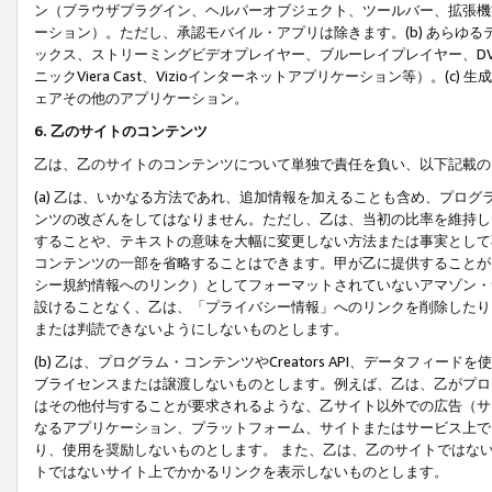
ン（ブラウザプラグイン、ヘルパーオブジェクト、ツールバー、拡張機
ーション）。ただし、承認モバイル・アプリは除きます。(b) あらゆ
ックス、ストリーミングビデオプレイヤー、ブルーレイプレイヤー、DVDプ
ニックViera Cast、Vizioインターネットアプリケーション等）。(
ェアその他のアプリケーション。
6. 乙のサイトのコンテンツ
乙は、乙のサイトのコンテンツについて単独で責任を負い、以下記載の
(a) 乙は、いかなる方法であれ、追加情報を加えることも含め、プロ
ンツの改ざんをしてはなりません。ただし、乙は、当初の比率を維持し
することや、テキストの意味を大幅に変更しない方法または事実として
コンテンツの一部を省略することはできます。甲が乙に提供することが
シー規約情報へのリンク）としてフォーマットされていないアマゾン・
設けることなく、乙は、「プライバシー情報」へのリンクを削除したり
または判読できないようにしないものとします。
(b) 乙は、プログラム・コンテンツやCreators API、データフ
ブライセンスまたは譲渡しないものとします。例えば、乙は、乙がプロ
はその他付与することが要求されるような、乙サイト以外での広告（サ
なるアプリケーション、プラットフォーム、サイトまたはサービス上で
り、使用を奨励しないものとします。 また、乙は、乙のサイトではな
トではないサイト上でかかるリンクを表示しないものとします。