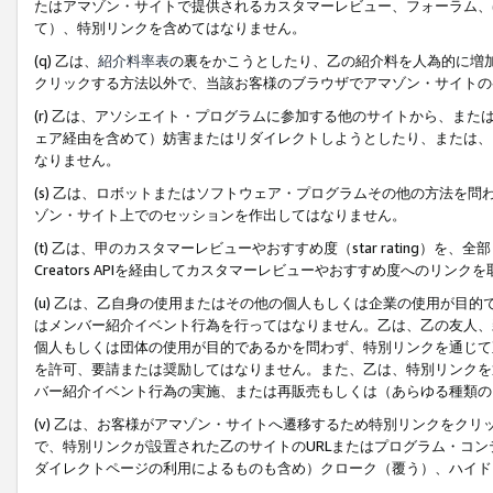
たはアマゾン・サイトで提供されるカスタマーレビュー、フォーラム、
て）、特別リンクを含めてはなりません。
(q) 乙は、
紹介料率表
の裏をかこうとしたり、乙の紹介料を人為的に増
クリックする方法以外で、当該お客様のブラウザでアマゾン・サイトの
(r) 乙は、アソシエイト・プログラムに参加する他のサイトから、ま
ェア経由を含めて）妨害またはリダイレクトしようとしたり、または、
なりません。
(s) 乙は、ロボットまたはソフトウェア・プログラムその他の方法を
ゾン・サイト上でのセッションを作出してはなりません。
(t) 乙は、甲のカスタマーレビューやおすすめ度（star rating
Creators APIを経由してカスタマーレビューやおすすめ度へのリンク
(u) 乙は、乙自身の使用またはその他の個人もしくは企業の使用が目
はメンバー紹介イベント行為を行ってはなりません。乙は、乙の友人、
個人もしくは団体の使用が目的であるかを問わず、特別リンクを通じて
を許可、要請または奨励してはなりません。また、乙は、特別リンクを
バー紹介イベント行為の実施、または再販売もしくは（あらゆる種類の
(v) 乙は、お客様がアマゾン・サイトへ遷移するため特別リンクをク
で、特別リンクが設置された乙のサイトのURLまたはプログラム・コ
ダイレクトページの利用によるものも含め）クローク（覆う）、ハイド