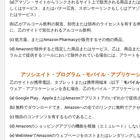
(a)アマゾン・サイトからリンクされるサイト上で販売される商品またはサ
しくはサービス、またはバナー広告、スポンサーリンクもしくはアマゾ
たはサービス）、
(b)乙がアルコール飲料の製造、卸売または頒布のライセンスを有す
に、乙のサイトで宣伝されるアルコール飲料、
(c) 処方薬、またはAmazon Pharmacyが販売するその他の商品、
(d) Amazonが除外すると指定した商品またはサービス。乙は、商品また
ラル上で提供するツールにおいて除外されている場合には、アラートを
アソシエイト・プログラム・モバイル・アプリケー
乙のサイトが携帯電話、タブレットまたは携帯用端末（以下「
モバイル
ウェア・アプリケーションを含む場合、乙のモバイル・アプリケーショ
(a) Google Play、AppleまたはAmazonアプリストアのいずれかで
(b) 無料でダウンロードでき、Amazonへの全てのリンクに無料でアク
(c) 独自のコンテンツを有するものであること、
(d) Amazonのショッピングアプリの機能を模倣（エミュレート）しな
(e) WebViewでAmazonのウェブページをホストまたはレンダリング