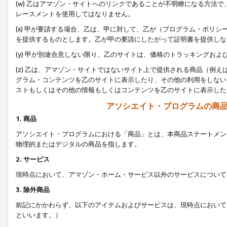
(w) 乙はアマゾン・サイトへのリンクであることが不明瞭になる方法
レースメントを使用してはなりません。
(x) 甲が要請する場合、乙は、甲に対して、乙が（プログラム・ポリ
を提供するものとします。乙が甲の要請にしたがって証明書を提供しな
(y) 甲が別途合意しない限り、乙のサイトは、価格のトラッキングお
(z) 乙は、アマゾン・サイトではないサイト上で提供される商品（例
グラム・コンテンツを乙のサイトに表示したり、その他の利用をしない
ストもしくはその他の情報もしくはコンテンツを乙のサイトに表示した
アソシエイト・プログラムの商
1. 商品
アソシエイト・プログラムにおける「商品」とは、本商品ステートメン
物理的またはデジタルの商品を指します。
2. サービス
現時点において、アマゾン・ホーム・サービス以外のサービスについて
3. 除外商品
前記にかかわらず、以下のアイテムおよびサービスは、現時点において
といいます。）