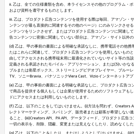
ii. 乙は、全ての仕様書類を含め、本ライセンスその他のプログラム
および資料を遵守するものとします。
iii. 乙は、プロダクト広告コンテンツを使用する際は毎回、アマゾ
ンテンツが最も直接的に関連するその他のページ）にのみリンクさせる
ンテンツをリンクさせず、またはプロダクト広告コンテンツに関連して
告コンテンツに密接に関連していない部分は、アマゾン・サイト以外の
(d) 乙は、甲の事前の書面による明確な承諾なしに、携帯電話その他
たはこれらに関連して、プロダクト広告コンテンツを使用しないものと
由してアクセスされる携帯端末用に最適化されていないサイト等の当該端
定義される承認されたモバイル・アプリケーション、または(3)いか
ブルまたは衛星ボックス、ストリーミングビデオプレイヤー、ブルーレイ
TV、ソニーBravia、パナソニックViera Cast、Vizioインター
(e) 乙は、甲の事前の書面による明確な承諾なしに、プロダクト広告
で商品を提供する個人もしくは企業が使用するためのソフトウェアもしくはその
ドにアクセスまたは利用しないものとします。
(f) 乙は、以下のことをしてはいけません。(i)方法を問わず、Creator
レクトマーケティング、スパミング、販売者または顧客が希望しない連
ること、(iii)Creators API、PA API、データフィード、プ
一切の表示を、削除、隠蔽、変更または見えなくしたり、読めなくした
(g) 乙は、以下のことをしたり、またはしようとしてはいけません。(