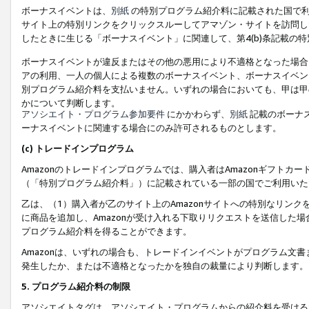
ボーナスイベントは、
別紙
の特別プログラム紹介料に記載された国で利
サイト上の特別リンクをクリックスルーしてアマゾン・サイトを訪問した
したときに生じる「ボーナスイベント」に関連して、第4(b)条記載の
ボーナスイベントが違反またはその他の悪用により不適格となった場合
アの利用、一人の個人による複数のボーナスイベント、ボーナスイベン
別プログラム紹介料を支払いません。いずれの場合においても、甲は甲
かについて判断します。
アソシエイト・プログラム参加要件
にかかわらず、
別紙
記載のボーナ
ーナスイベントに関連する場合にのみ許可されるものとします。
(c) トレードインプログラム
Amazonのトレードインプログラムでは、購入者はAmazonギフト
（「特別プログラム紹介料」）に記載されている一部の国でご利用いた
乙は、（1）購入者が乙のサイト上のAmazonサイトへの特別なリン
に商品を追加し、Amazonが受け入れる下取りリクエストを送信した場
プログラム紹介料を得ることができます。
Amazonは、いずれの場合も、トレードインイベントがプログラム文書
発生したか、または不適格となったかを独自の裁量により判断します。
5. プログラム紹介料の制限
アソシエイトタグは、アソシエイト・プログラムからの紹介料を受ける