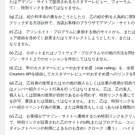
たはアマゾン・サイトで提供されるカスタマーレビュー、フォーラム、
て）、特別リンクを含めてはなりません。
(q) 乙は、
紹介料率表
の裏をかこうとしたり、乙の紹介料を人為的に増
クリックする方法以外で、当該お客様のブラウザでアマゾン・サイトの
(r) 乙は、アソシエイト・プログラムに参加する他のサイトから、ま
ェア経由を含めて）妨害またはリダイレクトしようとしたり、または、
なりません。
(s) 乙は、ロボットまたはソフトウェア・プログラムその他の方法を
ゾン・サイト上でのセッションを作出してはなりません。
(t) 乙は、甲のカスタマーレビューやおすすめ度（star rating
Creators APIを経由してカスタマーレビューやおすすめ度へのリンク
(u) 乙は、乙自身の使用またはその他の個人もしくは企業の使用が目
はメンバー紹介イベント行為を行ってはなりません。乙は、乙の友人、
個人もしくは団体の使用が目的であるかを問わず、特別リンクを通じて
を許可、要請または奨励してはなりません。また、乙は、特別リンクを
バー紹介イベント行為の実施、または再販売もしくは（あらゆる種類の
(v) 乙は、お客様がアマゾン・サイトへ遷移するため特別リンクをク
で、特別リンクが設置された乙のサイトのURLまたはプログラム・コ
ダイレクトページの利用によるものも含め）クローク（覆う）、ハイド