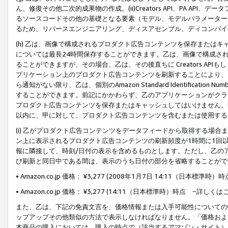
ん、修復その他二次的成果物の作成。(ii)Creators API、PA 
るソースコードその他の基礎となる要素（モデル、モデルパラメーター
るため、リバースエンジニアリング、ディスアセンブル、ディコンパイ
(h) 乙は、画像で構成されるプロダクト広告コンテンツを保存または
については最長24時間保存することができます。乙は、画像で構成さ
ることができますが、その場合、乙は、その後直ちに Creators AP
プリケーション上のプロダクト広告コンテンツを刷新することにより、
ら通知がない限り、乙は、個別のAmazon Standard Identification Nu
することができます。前記にかかわらず、乙のアプリケーションがクラ
プロダクト広告コンテンツを保存またはキャッシュしてはいけません。
以内に、甲に対して、プロダクト広告コンテンツを含むまたは使用する
(i) 乙がプロダクト広告コンテンツをデータフィードから取得する場合または
ン上に表示されるプロダクト広告コンテンツの刷新頻度が1時間に1回
報に隣接して、時刻/日付の表示を含めるものとします。ただし、乙の
び刷新と同日中である間は、表示のうち日付の部分を省略することがで
• Amazon.co.jp 価格： ¥3,277 (2008年1月7日 14:11（日本標準
• Amazon.co.jp 価格： ¥3,277 (14:11（日本標準時）時点 −詳しくは
また、乙は、下記の免責文言を、価格情報または入手可能性についての
ップアップその他類似の方法で表示しなければなりません。「価格およ
本商品の購入においては、購入の時点で（該当するアマゾン・サイト）