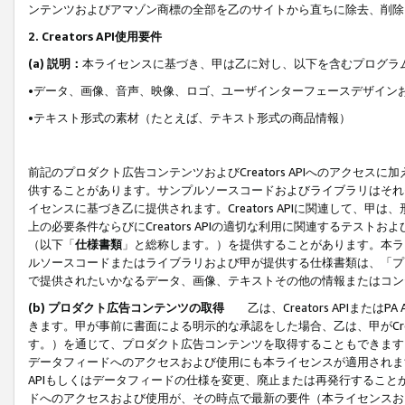
ンテンツおよびアマゾン商標の全部を乙のサイトから直ちに除去、削除
2. Creators API使用要件
(a) 説明：
本ライセンスに基づき、甲は乙に対し、以下を含むプログラ
•データ、画像、音声、映像、ロゴ、ユーザインターフェースデザイン
•テキスト形式の素材（たとえば、テキスト形式の商品情報）
前記のプロダクト広告コンテンツおよびCreators APIへのアクセスに
供することがあります。サンプルソースコードおよびライブラリはそれ
イセンスに基づき乙に提供されます。Creators APIに関連して
上の必要条件ならびにCreators APIの適切な利用に関連するテ
（以下「
仕様書類
」と総称します。）を提供することがあります。本ラ
ルソースコードまたはライブラリおよび甲が提供する仕様書類は、「プ
で提供されたいかなるデータ、画像、テキストその他の情報またはコン
(b) プロダクト広告コンテンツの取得
乙は、Creators APIま
きます。甲が事前に書面による明示的な承認をした場合、乙は、甲がCreator
す。）を通じて、プロダクト広告コンテンツを取得することもできます
データフィードへのアクセスおよび使用にも本ライセンスが適用されます。乙は
APIもしくはデータフィードの仕様を変更、廃止または再発行することがで
ドへのアクセスおよび使用が、その時点で最新の要件（本ライセンスお