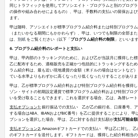
同じトラフィックを使用してアソシエイト・プログラムと別のプログラ
の操作や組み合わせによるもの）、甲は、手数料の支払いの留保および
ます。
甲は随時、アソシエイトが標準プログラム紹介料または特別プログラム
（またいかなる期間にもかかわらず）、甲は、いつでも制限の全部また
は、
別紙
をご覧ください（以下「
プログラム紹介料の制限
」といいま
6. プログラム紹介料のレポートと支払い
甲は、甲内部のトラッキングのために、および乙が当該月に獲得した標
乙に配布するため、適格販売を正確かつ包括的にトラッキングするため
ラム紹介料は、最も近い現地通貨の金額（米ドルの場合はセントなど）
ている水準よりもわずかに高くなったり低くなったりすることがありま
甲は、乙が標準プログラム紹介料および特別プログラム紹介料を獲得し
ゾン・サイトの初期設定通貨で標準プログラム紹介料および特別プログ
いを受け取ることもできます。これを選択する場合、乙は、為替レート
支払オプション1:
銀行振込での支払い 乙が乙の銀行名、口座番号、ア
する場合はABA、IBANおよびBIC番号）を乙に提供することにより
プションを選択した場合、甲は、乙に対する合計支払額が
支払可能金額
支払オプション2:
Amazonギフトカードでの支払い 甲は乙に対し、
のギフトカードを送付します。ギフトカードは、獲得した紹介料相当の