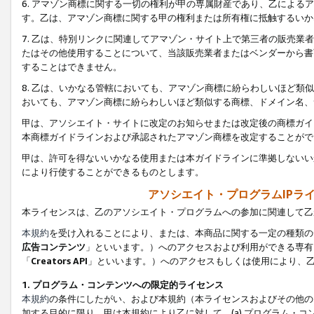
6. アマゾン商標に関する一切の権利が甲の専属財産であり、乙によ
す。乙は、アマゾン商標に関する甲の権利または所有権に抵触するいか
7. 乙は、特別リンクに関連してアマゾン・サイト上で第三者の販売
たはその他使用することについて、当該販売業者またはベンダーから書
することはできません。
8. 乙は、いかなる管轄においても、アマゾン商標に紛らわしいほど
おいても、アマゾン商標に紛らわしいほど類似する商標、ドメイン名、
甲は、アソシエイト・サイトに改定のお知らせまたは改定後の商標ガイ
本商標ガイドラインおよび承認されたアマゾン商標を改定することがで
甲は、許可を得ないいかなる使用または本ガイドラインに準拠しないい
により行使することができるものとします。
アソシエイト・プログラムIPラ
本ライセンスは、乙のアソシエイト・プログラムへの参加に関連して乙
本規約
を受け入れることにより、または、本商品に関する一定の種類の
広告コンテンツ
」といいます。）へのアクセスおよび利用ができる専有
「
Creators API
」といいます。）へのアクセスもしくは使用により、
1. プログラム・コンテンツへの限定的ライセンス
本規約
の条件にしたがい、および本規約（本ライセンスおよびその他の
加する目的に限り、甲は本規約により乙に対して、(a) プログラム・コ