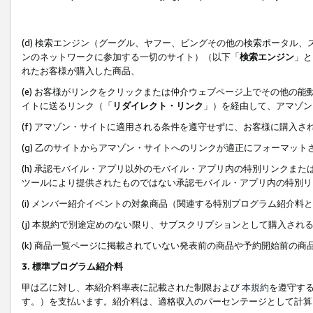
(d) 検索エンジン（グーグル、ヤフー、ビングその他の検索ポータル
ンのネットワークに参加する一切のサイト）（以下「
検索エンジン
」と
れたお客様が購入した商品、
(e) お客様がリンクをクリックまたは仲介ウェブページ上でその他の
イトに送るリンク（「
リダイレクト・リンク
」）を経由して、アマゾン
(f) アマゾン・サイトに適用される条件を遵守せずに、お客様に購入さ
(g) 乙のサイトからアマゾン・サイトへのリンクが適正にフォーマッ
(h) 承認モバイル・アプリ以外のモバイル・アプリ内の特別リンクまたはC
ツールにより提供されたものではない承認モバイル・アプリ内の特別リ
(i) メンバー紹介イベントの対象商品（関連する特別プログラム紹介料と
(j) 本規約で別途定めのない限り、サブスクリプションとして購入され
(k) 商品一覧ページに掲載されていない発表前の商品や予約開始前の商
3. 標準プログラム紹介料
甲は乙に対し、本紹介料率表に記載された制限および
本規約
を遵守す
す。）を支払います。紹介料は、適格収入のパーセンテージとして計算