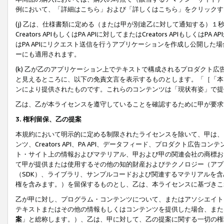
例において、「詳細はこちら」および「詳しくはこちら」をクリックす
(j) 乙は、仕様書類に定める（または甲が別途乙に対して通知する）
Creators APIもしくはPA APIに対してまたはCreators APIもしく
はPA APIにリクエスト送信を行うアプリケーションを作成し公開し
ーにも適用されます。
(k) 乙が乙のアプリケーション上でテキストで構成されるプロダクト
と見えるところに、以下の免責文言を表示するものとします。「［「本
ンにより提供されたものです。これらのコンテンツは「現状有姿」で提
乙は、乙が本ライセンスを遵守していることを確認するために甲が要求
3. 権利留保、乙の提案
本規約において明示的に定める制限されたライセンスを除いて、甲は、
ンツ、Creators API、PA API、データフィード、プロダクト
ト・サイト上の情報およびマテリアル、甲および甲の関連会社の商標お
て甲が提供または使用するその他の知的財産およびテクノロジー（アプ
（SDK）、ライブラリ、サンプルコードおよび関連するマテリアルを
権を含みます。）を留保するものとし、乙は、本ライセンスに基づきこ
乙が甲に対し、プログラム・コンテンツについて、またはアソシエイト
テキストまたはその他の情報もしくはコンテンツを提供した場合、また
案
」と総称します。）、乙は、甲に対して、乙の提案に関する一切の権