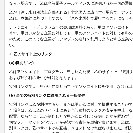
なった場合でも、乙は当該電子メールアドレスに送信された一切の通知
乙が［注：米租税法上定義される］非米国人に該当する場合で、アソシ
乙は、本規約に基づく全てのサービスを米国外で履行することになるも
アソシエイト・プログラムへの参加は無料であり、甲はアソシエイト・
ます。甲はいかなる企業に対しても、甲のアソシエイトに対して有料の
のため、このような企業が（アマゾンの名前を利用しようとする企業で
い。
2. 乙のサイト上のリンク
(a) 特別リンク
乙はアソシエイト・プログラムに申し込んだ後、乙のサイト上に特別リ
および紹介料の発生が可能となります。
特別リンクでは、甲が乙に割り当てたアソシエイトIDを使用しなけれ
(b) 全ての特別リンクに適用される一般要件
特別リンクは乙が制作するか、または甲が乙に対して提供することがで
た場合は、乙は乙のサイト上にある当該種類のリンクの表示を中止しな
配置、ならびに（乙が制作したか甲が乙に対して提供したかを問わず）
切なフォーマットを含むことを確認する責任を単独で負います。乙は、
別リンクは、乙のサイトから直接アクセスしなければなりません。例えば、