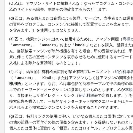
(c) 乙は、アマゾン・サイトに掲載されなくなったプログラム・コン
乙のサイトから除去、削除その他破棄するものとします。
(d) 乙は、ある個人または企業による製品、サービス、当事者または
の資料をプログラム・コンテンツに接近して配置することを含みます。
を含みます。）を使用してはなりません。
(e) 乙は、検索エンジンにおいて使用するために、アマゾン商標（
商標
「ammazon」、「amaozn」および「kindel」など）を購入
ん。当該検索エンジンが除外機能を有する場合、甲の要請があれば、甲
果に伴って乙の宣伝コンテンツを表示させるために使用するキーワード
入札による除外を要請等）ものとします。
(f) 乙は、結果的に有料検索広告が禁止有料プレースメント（
紹介料率
（「amazon」、「Kindle」またはアマゾンもしくはアマゾンの
標用語
」といいます。なお、乙は非包括的商標テーブルで甲の商標の非
上でのキーワード・オークションに参加しないものとします。乙が
本規
り、直接またはリダイレクト・リンク（
紹介料率表
で定義します。）を
検索広告を購入して、一般的なインターネット検索クエリーまたはキー
示されるよう検索エンジンにリンクを入稿することができます。
(g) 乙は、特別リンクの使用に伴い、いかなる個人または団体に対し
の他の組織への寄付その他の便益を含みます。）を提供しないものとし
個人または団体に奨励する「報奨」またはロイヤルティプログラムを実