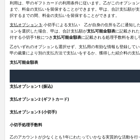
利用は、甲のギフトカードの利用条件に従います。乙がこのオプション
まで、料金の支払いを留保することができます。甲は、合計支払額が支
択するまでの間、料金の支払いを留保することができます。
支払オプション 3:
小切手による支払い 乙が自身の住所を乙に通知し
ョンを選択した場合、甲は、合計支払額が
支払可能金額表
に記載された
付する小切手1枚につき
支払可能金額表
に記載される処理手数料を差し
乙がいずれのオプションも選択せず、支払用の有効な情報も登録してい
甲の裁量により別の支払方法で支払いをするか、獲得した紹介料の支払
支払可能金額表
支払オプション1 (振込)
支払オプション2 (ギフトカード)
支払オプション3 (小切手)
小切手処理手数料
乙のアカウントが少なくとも1年にわたっていかなる実質的な活動を行