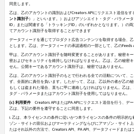
同意します。
乙は、乙のアカウントの識別およびCreators APIにリクエスト送
ント識別子
）」といいます。）およびアソシエイト・タグ・パラメータ（
ID」または関連する「トラッキングID」のいずれかとなります。）の両方
てアカウント識別子を取得することができます
データフィードを通じてプロダクト広告コンテンツを取得する場合、乙は、Cre
とします。乙は、データフィードの承認過程の一部として、乙のFeeds
甲は、乙のアカウント識別子を随時変更することがあります。秘密キー
密およびセキュリティを維持しなければなりません。乙は、乙の秘密キ
せん。公開キーであるアカウント識別子は、秘密ではありません。
乙は、乙のアカウント識別子のもとで行われる全ての活動について、こ
ず、全面的に責任を負います。したがって、乙は、乙以外の者が乙の秘
もしくは盗まれた場合、直ちに甲に連絡しなければなりません。乙は、
タグ・パラメータまたはアカウント識別子を使用してはなりません。
(c) 利用要件
Creators APIまたはPA APIにリクエスト送信を
乙は、下記の要件を遵守することに同意します。
i. 乙は、本ライセンスの条件に従いかつ本ライセンスの条件の明示的
ゾン・サイトの宣伝およびマーケティングならびにアマゾン・サイト上
たはそれ以外の方法で、Creators API、PA API、データフィー