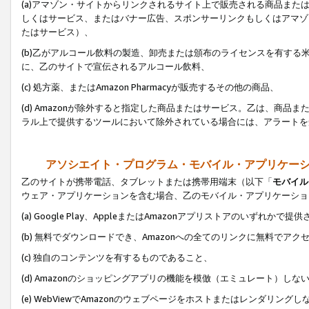
(a)アマゾン・サイトからリンクされるサイト上で販売される商品またはサ
しくはサービス、またはバナー広告、スポンサーリンクもしくはアマゾ
たはサービス）、
(b)乙がアルコール飲料の製造、卸売または頒布のライセンスを有す
に、乙のサイトで宣伝されるアルコール飲料、
(c) 処方薬、またはAmazon Pharmacyが販売するその他の商品、
(d) Amazonが除外すると指定した商品またはサービス。乙は、商品また
ラル上で提供するツールにおいて除外されている場合には、アラートを
アソシエイト・プログラム・モバイル・アプリケー
乙のサイトが携帯電話、タブレットまたは携帯用端末（以下「
モバイル
ウェア・アプリケーションを含む場合、乙のモバイル・アプリケーショ
(a) Google Play、AppleまたはAmazonアプリストアのいずれかで
(b) 無料でダウンロードでき、Amazonへの全てのリンクに無料でアク
(c) 独自のコンテンツを有するものであること、
(d) Amazonのショッピングアプリの機能を模倣（エミュレート）しな
(e) WebViewでAmazonのウェブページをホストまたはレンダリング