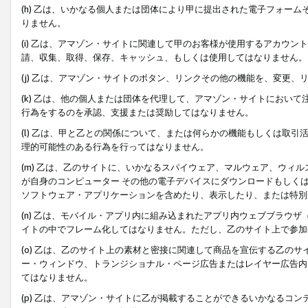
(h) 乙は、いかなる個人または団体により甲に提出された電子フォー
りません。
(i) 乙は、アマゾン・サイトに関連して甲のお客様が使用するアカウ
請、収集、取得、保存、キャッシュ、もしくは使用してはなりません。
(j) 乙は、アマゾン・サイトのボタン、リンクその他の機能を、変更
(k) 乙は、他の個人または団体を代理して、アマゾン・サイトにおい
行為をするのを承認、支援または奨励してはなりません。
(l) 乙は、甲と乙との関係について、または何らかの機能もしくは取
理的可能性のある行為を行ってはなりません。
(m) 乙は、乙のサイトに、いかなるスパイウェア、マルウェア、ウィ
が自身のコンピューター その他の電子デバイスにダウンロードもしく
ソフトウェア・アプリケーションを含めたり、表示したり、または特別
(n) 乙は、モバイル・アプリ内に組み込まれたアプリ内ウェブブラウザ
イトの中でフレーム化してはなりません。ただし、乙のサイト上で参加
(o) 乙は、乙のサイト上の素材と密接に関連して商品を宣伝する乙の
ー・ウィンドウ、トランジショナル・ページ広告またはレイヤー広告内
てはなりません。
(p) 乙は、アマゾン・サイトに乙が掲載することができるいかなるコ