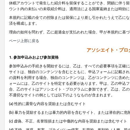
休眠アカウントで発生した紹介料を留保することができ、閉鎖に伴う留
ウント内の未払いの未収紹介料は、適用法による国庫返納または時効に
本規約に記載の全ての控除または留保により差し引かれたうえで乙にな
済を構成します。
理由の如何を問わず、乙に超過金が支払われた場合、甲が本規約に基づ
ページ上部に戻る
アソシエイト・プロ
1. 参加申込みおよび参加資格
参加申込みの手続きを開始するには、乙は、すべての必要事項を正確に
サイトは、独自のコンテンツを含むとともに、申込フォームに記載され
の資料を利用する場合、独自のコンテンツは、乙がコンテンツに含めた
ォームには、乙のサイトを特定する必要があります。甲は、乙の申込フ
合、乙のサイトはアソシエイト・プログラムに参加できず、乙は、乙の
不適切なサイトの例としては以下のようなものが含まれます。
(a) 性的に露骨な内容を奨励または含むサイト
(b) 暴力を奨励するまたは暴力的内容を含むサイト、または潜在的に
(c) 虚偽、不正、名誉毀損または中傷的な内容を奨励または含むサイト
(d) 不快、迷惑、有害、プライバシー侵害、乱用的、差別的（人種、