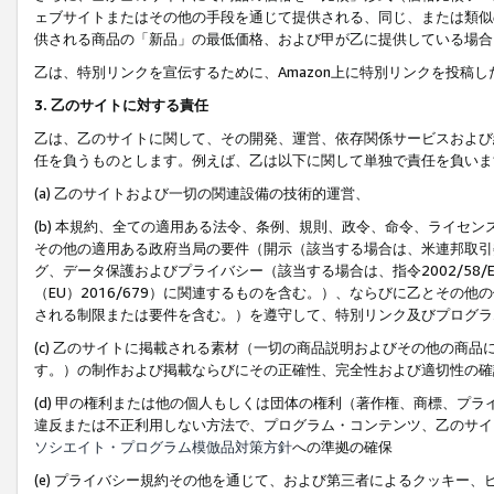
ェブサイトまたはその他の手段を通じて提供される、同じ、または類似
供される商品の「新品」の最低価格、および甲が乙に提供している場合
乙は、特別リンクを宣伝するために、Amazon上に特別リンクを投稿し
3. 乙のサイトに対する責任
乙は、乙のサイトに関して、その開発、運営、依存関係サービスおよび
任を負うものとします。例えば、乙は以下に関して単独で責任を負いま
(a) 乙のサイトおよび一切の関連設備の技術的運営、
(b) 本規約、全ての適用ある法令、条例、規則、政令、命令、ライセ
その他の適用ある政府当局の要件（開示（該当する場合は、米連邦取引
グ、データ保護およびプライバシー（該当する場合は、指令2002/58
（EU）2016/679）に関連するものを含む。）、ならびに乙とそ
される制限または要件を含む。）を遵守して、特別リンク及びプログラ
(c) 乙のサイトに掲載される素材（一切の商品説明およびその他の商
す。）の制作および掲載ならびにその正確性、完全性および適切性の確
(d) 甲の権利または他の個人もしくは団体の権利（著作権、商標、プ
違反または不正利用しない方法で、プログラム・コンテンツ、乙のサイ
ソシエイト・プログラム模倣品対策方針
への準拠の確保
(e) プライバシー規約その他を通じて、および第三者によるクッキー