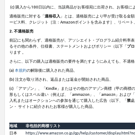
(c) 購入から180日以内に、当該商品がお客様宛に出荷され、お客
適格販売に対する「
適格収入
」とは、適格販売により甲が受け取る金額
ービス料、クレジット［注：Amazonポイントを含みます］、リベー
2. 不適格販売
前記にも関わらず、適格販売が、アソシエイト・プログラム紹介料率表
るその他の条件、仕様書、ステートメントおよびポリシー（以下「
プロ
ります 。
さらに、以下の購入は適格販売の要件を満たすようにみえても、不適格
(a)
本規約
の解除後に購入された商品、
(b) 注文が取り消され、返品または返金が開始された商品、
(c) 「アマゾン」、「Kindle」またはその他のアマゾン商標（甲
形もしくはスペル違い（例えば、「ammazon」、「amaozn」およ
入札またはオークションへの参加を通じて購入した広告（以下、「
禁止
ン・ サイトに紹介されたお客様が購入した商品、
地域
非包括的商標リスト
日本
https://www.amazon.co.jp/gp/help/customer/display.html