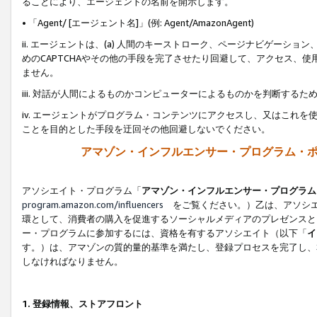
ることにより、エージェントの名前を開示します。
• 「Agent/ [エージェント名]」(例: Agent/AmazonAgent)
ii. エージェントは、(a) 人間のキーストローク、ページナビゲーシ
めのCAPTCHAやその他の手段を完了させたり回避して、アクセス、
ません。
iii. 対話が人間によるものかコンピューターによるものかを判断する
iv. エージェントがプログラム・コンテンツにアクセスし、又はこれ
ことを目的とした手段を迂回その他回避しないでください。
アマゾン・インフルエンサー・プログラム・
アソシエイト・プログラム「
アマゾン・インフルエンサー・プログラム
program.amazon.com/influencers
をご覧ください。）乙は、アソシエ
環として、消費者の購入を促進するソーシャルメディアのプレゼンスと
ー・プログラムに参加するには、資格を有するアソシエイト（以下「
イ
す。）は、アマゾンの質的量的基準を満たし、登録プロセスを完了し、
しなければなりません。
1.
登録情報、ストアフロント