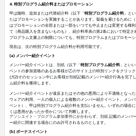
4. 特別プログラム紹介料またはプロモーション
甲は随時、追加または代替紹介料（以下「
特別プログラム紹介料
」とい
たはプロモーションを実施することがあります。疑義を避けるために（
はプロモーションの全部または一部をいつでも中止または変更する権利
て（商品購入を含まないものも）、紹介料率表の第2条において特定さ
プログラム文書上の制限についても、特別プログラムまたはプロモーシ
現在は、次の特別プログラム紹介料が利用可能です。
(a) メンバー紹介イベント
メンバー紹介イベントは、
別紙
（以下「
特別プログラム紹介料
」といい
ベントの参加資格のあるお客様が乙のサイト上の特別リンクをクリック
び(2)そのセッション中にお客様が
別紙
記載のメンバー紹介行為を完了
ム紹介料を獲得します。
メンバー紹介イベントが違反またはその他の悪用により不適格となった
ウェアの利用、一人の個人による複数のメンバー紹介イベント、メンバ
ベント）、甲は特別プログラム紹介料を支払いません。いずれの場合に
くは悪用があったか否かについて判断します。
アソシエイト・プログラム参加要件
にかかわらず、
別紙
記載のメンバー
ー紹介に関連する場合にのみ許可されるものとします。
(b) ボーナスイベント