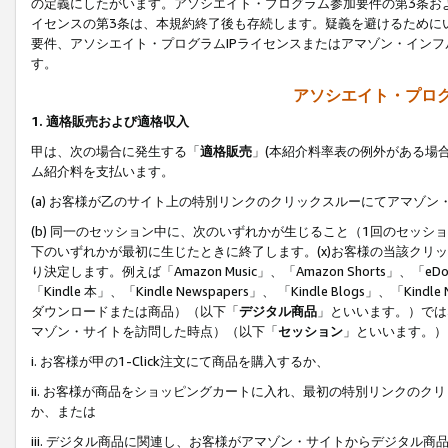
の定義にしたがいます。アソシエイト・プログラム参加要件の第3条お
イセンスの第3条は、本規約終了後も存続します。疑義を避けるためにい
要件、アソシエイト・プログラムIPライセンスまたはアマゾン・イン
す。
アソシエイト・プログ
1. 適格販売および適格収入
甲は、次の場合に発生する「
適格販売
」(本紹介料率表の例外がある場
ム紹介料を支払います。
(a) お客様が乙のサイト上の特別リンクのクリックスルーにてアマゾン
(b) 同一のセッション中に、次のいずれかが生じること（1回のセッ
下のいずれかが最初に生じたときに終了します。(x)お客様の当該クリッ
り決定します。例えば「Amazon Music」、「Amazon Shorts」、「eDo
「Kindle 本」、「Kindle Newspapers」、 「Kindle Blogs」、「
ダウンロードまたは商品）（以下「
デジタル商品
」といいます。）では
マゾン・サイトを訪問した時点）（以下「
セッション
」といいます。）
i. お客様が甲の1-Click注文にて商品を購入するか、
ii. お客様が商品をショッピングカートに入れ、最初の特別リンクの
か、または
iii. デジタル商品に関連し、お客様がアマゾン・サイトからデジタ