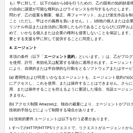
も）甲に対して、以下の(a)から(d)を行うための、乙の固有の知的
の自由に譲渡が可能な権利およびライセンスを付与するものとします。(
問わず、乙の提案を翻案、修正、再フォーマット、および派生作品を制
こと（ただし、甲はその義務を負いません。）。(d)他の個人または企
リジナル作品または合法的に取得したものであることならびに(Z)甲
めて、いかなる個人または企業の権利も侵害しないことを保証します。
要とする支援を甲に対して提供することに同意します。
4. エージェント
本項の条件（以下「
エージェント規約
」といいます。）は、乙がプログ
を使用、許可、有効化又は配置する場合に適用されます。エージェント
により、自律的または半自律的な行動をとるソフトウェアまたはサービ
(a) 透明性および同意 いかなるエージェントも、エージェント規約の
にアクセスし、これを使用、または操作することはできません。さらに、
用、または操作することを控えるように要請した場合、当該エージェン
きません。
(b) アクセス制限 Amazonは、独自の裁量により、エージェント
技術的手段などによって制限する場合があります。
(c) 技術的要件 エージェントは以下を行う必要があります。
i. すべてのHTTP/HTTPSリクエストで、リクエストがエージェ