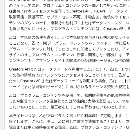
のサイト上でのみ、プログラム・コンテンツの一部として甲が乙に対し
様書および本ライセンスを遵守してCreators API、PA API、
取消可能、譲渡不可、サブライセンス不可、非独占的、無償のライセン
テンツのダウンロード、複製その他利用、またはデータマイニング、ロ
を避けるためにいうと、プログラム・コンテンツには、Creators AP
乙は、
本規約
の条件を遵守し、かつ本規約で付与された明示的なライセ
ることなく、乙は、(a)プログラム・コンテンツを、エンドユーザに
グラム・コンテンツに対してまたはこれに関連してリンクしたり、アマ
サイトのうちプログラム・コンテンツに密接に関連しない部分には、ア
コンテンツを、アマゾン・サイトの関連の商品詳細ページまたは他の関
Creators APIまたはデータフィードを利用することにより、乙は、
その他の情報およびコンテンツにアクセスすることができます。乙がこ
ためにCreators APIまたはデータフィードを利用する場合、乙は、こ
ィード（または同等のサービス）に適用されるライセンス契約の規定を
乙は、プログラム・コンテンツを使用して、知的財産権その他法的権利
したAI生成コンテンツを直接的または間接的に大規模言語モデル、マ
しないものとし、また、第三者をしてこれを行わせないものとします。
本ライセンスは、乙がプログラム文書（紹介料率表にて定義します。）
終了します。さらに、甲は、乙に対して書面で通知することにより、本
場合または甲が随時要請する場合、乙は、プログラム・コンテンツ（Cre