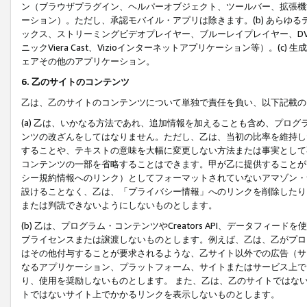
ン（ブラウザプラグイン、ヘルパーオブジェクト、ツールバー、拡張機
ーション）。ただし、承認モバイル・アプリは除きます。(b) あらゆ
ックス、ストリーミングビデオプレイヤー、ブルーレイプレイヤー、DVDプ
ニックViera Cast、Vizioインターネットアプリケーション等）。(
ェアその他のアプリケーション。
6. 乙のサイトのコンテンツ
乙は、乙のサイトのコンテンツについて単独で責任を負い、以下記載の
(a) 乙は、いかなる方法であれ、追加情報を加えることも含め、プロ
ンツの改ざんをしてはなりません。ただし、乙は、当初の比率を維持し
することや、テキストの意味を大幅に変更しない方法または事実として
コンテンツの一部を省略することはできます。甲が乙に提供することが
シー規約情報へのリンク）としてフォーマットされていないアマゾン・
設けることなく、乙は、「プライバシー情報」へのリンクを削除したり
または判読できないようにしないものとします。
(b) 乙は、プログラム・コンテンツやCreators API、データフ
ブライセンスまたは譲渡しないものとします。例えば、乙は、乙がプロ
はその他付与することが要求されるような、乙サイト以外での広告（サ
なるアプリケーション、プラットフォーム、サイトまたはサービス上で
り、使用を奨励しないものとします。 また、乙は、乙のサイトではな
トではないサイト上でかかるリンクを表示しないものとします。