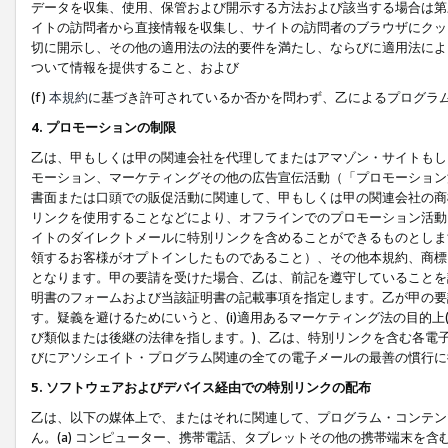
データを収集、使用、保管および開示する方法および該当する場合は第
イトの訪問者から直接情報を収集し、サイトの訪問者のブラウザにクッ
切に開示し、その他の適用法の法的要件を満たし、ならびに適用法によ
ついて情報を提供すること、および
(f)
本規約
に基づき許可されているか否かを問わず、乙によるプログラ
4. プロモーションの制限
乙は、甲もしくは甲の関連会社を代理してまたはアマゾン・サイトもし
モーション、マーケティングその他の広告宣伝活動（「プロモーション
書面または口頭での販促活動に関連して、甲もしくは甲の関連会社の商
リンクを使用することなどにより、オフラインでのプロモーション活動
イトのダイレクトメールに特別リンクを含めることができるものとしま
領するお客様がオプトインしたものであること）、その他本規約、商標
となります。甲の要請を受けた場合、乙は、前記を遵守していることを
明書のフォームおよび当該証明書の記載事項を指定します。乙が甲の要
す。疑義を避けるためにいうと、(i)適用あるマーケティング法の目的上(例
び類似または後継の法律を指します。)、乙は、特別リンクを含む各電子
びにアソシエイト・プログラム関連の全ての電子メールの最善の慣行に
5. ソフトウェアおよびデバイス経由での特別リンクの配布
乙は、以下の媒体上で、またはそれに関連して、プログラム・コンテン
ん。(a) コンピューター、携帯電話、タブレットその他の携帯端末を