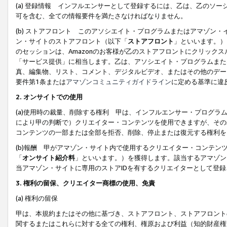
(a) 登録情報 インフルエンサーとして登録するには、乙は、乙のソ
可を含む、全ての情報要件を満たさなければなりません。
(b) ストアフロント このアソシエイト・プログラムまたはアマゾン
ン・サイトのストアフロント（以下「
ストアフロント
」といいます。）
のセッションは、Amazonのお客様が乙のストアフロントにクリック
「サービス提供」に相当します。乙は、アソシエイト・プログラムまた
真、編集物、リスト、コメント、デジタルビデオ、またはその他のデー
要件第1条または
アマゾンコミュニティガイドライン
に定める基準に違
2.
オンサイトでの使用
(a)使用時の裁量、削除する権利 甲は、インフルエンサー・プログラ
により甲の判断で）クリエイター・コンテンツを使用できますが、その
コンテンツの一部または全部を拒否、削除、停止または復元する権利を
(b)報酬 甲がアマゾン・サイト内で使用するクリエイター・コンテン
「
オンサイト紹介料
」といいます。）を獲得します。該当するアマゾン
当アマゾン・サイトに専用のストアIDを有するクリエイターとして登
3.
権利の留保、クリエイター商標の使用、免責
(a) 権利の留保
甲は、本規約またはその他に基づき、ストアフロント、ストアフロント
関するまたはこれらに対する全ての権利、権原および利益（知的財産権