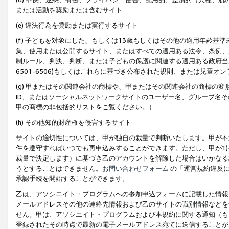
または活動を奨励または含むサイト
(e) 違法行為を奨励または実行するサイト
(f) 子どもを対象にした、もしくは13歳もしくはその他の適用年齢
集、使用または公開するサイト、またはすべての適用ある法令、条例、
制ルール、判決、判断、または子どもの保護に関連する適用ある政府当局の要
6501-6506)もしくはこれらに基づき公布された規則、または児童オ
(g) 甲またはその関連会社の商標や、甲またはその関連会社の商標の
ID、またはソーシャルネットワークサイトのユーザー名、グループ名
甲の商標の非包括的リストをご覧ください。）
(h) その他知的財産権を侵害するサイト
サイトの適切性については、甲が独自の裁量で判断いたします。甲が不
件を遵守すればいつでも再申込みすることができます。ただし、甲が1)
裁量で決定します）に基づき乙のアカウントを解除した場合はいかなる
うとすることはできません。
お問い合わせフォーム
の「運営規約違反に
承認手続を開始することができます。
乙は、アソシエイト・プログラムへの参加申込フォームに記載した情報
メールアドレスその他の連絡先情報および乙のサイトの識別情報などを
せん。甲は、アソシエイト・プログラムおよび本規約に関する通知（も
登録されたその時点で最新の電子メールアドレス宛てに送信することが