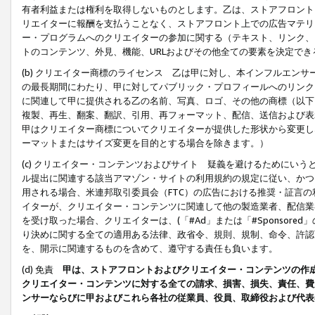
有者利益または権利を取得しないものとします。乙は、ストアフロントに
リエイターに報酬を支払うことなく、ストアフロント上での広告マテリア
ー・プログラムへのクリエイターの参加に関する（テキスト、リンク、
トのコンテンツ、外見、機能、URLおよびその他全ての要素を決定で
(b) クリエイター商標のライセンス 乙は甲に対し、本インフルエン
の最長期間にわたり、甲に対してパブリック・プロフィールへのリンク
に関連して甲に提供される乙の名前、写真、ロゴ、その他の商標（以下
複製、再生、翻案、翻訳、引用、再フォーマット、配信、送信および表
甲はクリエイター商標についてクリエイターが提供した形状から変更し
ーマットまたはサイズ変更を目的とする場合を除きます。）
(c) クリエイター・コンテンツおよびサイト 疑義を避けるためにい
ル提出に関連する該当アマゾン・サイトの利用規約の規定に従い、かつ、
用される場合、米連邦取引委員会（FTC）の広告における推奨・証言
イターが、クリエイター・コンテンツに関連して他の製造業者、配信業
を受け取った場合、クリエイターは、(「#Ad」または「#Sponsor
り決めに関する全ての適用ある法律、政省令、規則、規制、命令、許認
を、開示に関連するものを含めて、遵守する責任も負います。
(d) 免責
甲は、ストアフロントおよびクリエイター・コンテンツの作
クリエイター・コンテンツに対する全ての請求、損害、損失、責任、費
ンサーならびに甲およびこれら各社の従業員、役員、取締役および代表