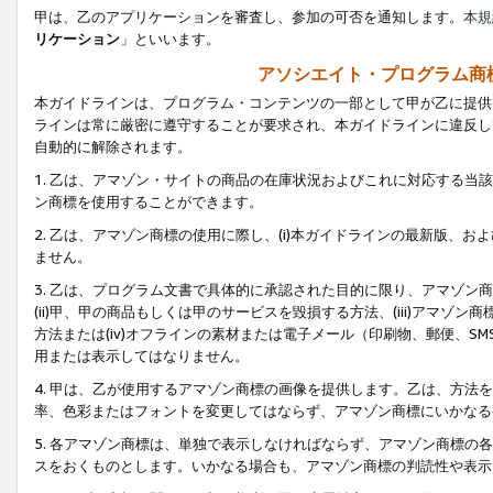
甲は、乙のアプリケーションを審査し、参加の可否を通知します。
本規
リケーション
」といいます。
アソシエイト・プログラム商
本ガイドラインは、プログラム・コンテンツの一部として甲が乙に提供
ラインは常に厳密に遵守することが要求され、本ガイドラインに違反し
自動的に解除されます。
1. 乙は、アマゾン・サイトの商品の在庫状況およびこれに対応する
ン商標を使用することができます。
2. 乙は、アマゾン商標の使用に際し、(i)本ガイドラインの最新版、およ
ません。
3. 乙は、プログラム文書で具体的に承認された目的に限り、アマゾン
(ii)甲、甲の商品もしくは甲のサービスを毀損する方法、(iii)アマ
方法または(iv)オフラインの素材または電子メール（印刷物、郵便、S
用または表示してはなりません。
4. 甲は、乙が使用するアマゾン商標の画像を提供します。乙は、方
率、色彩またはフォントを変更してはならず、アマゾン商標にいかなる
5. 各アマゾン商標は、単独で表示しなければならず、アマゾン商標
スをおくものとします。いかなる場合も、アマゾン商標の判読性や表示