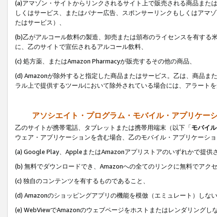
(a)アマゾン・サイトからリンクされるサイト上で販売される商品またはサ
しくはサービス、またはバナー広告、スポンサーリンクもしくはアマゾ
たはサービス）、
(b)乙がアルコール飲料の製造、卸売または頒布のライセンスを有す
に、乙のサイトで宣伝されるアルコール飲料、
(c) 処方薬、またはAmazon Pharmacyが販売するその他の商品、
(d) Amazonが除外すると指定した商品またはサービス。乙は、商品また
ラル上で提供するツールにおいて除外されている場合には、アラートを
アソシエイト・プログラム・モバイル・アプリケー
乙のサイトが携帯電話、タブレットまたは携帯用端末（以下「
モバイル
ウェア・アプリケーションを含む場合、乙のモバイル・アプリケーショ
(a) Google Play、AppleまたはAmazonアプリストアのいずれかで
(b) 無料でダウンロードでき、Amazonへの全てのリンクに無料でアク
(c) 独自のコンテンツを有するものであること、
(d) Amazonのショッピングアプリの機能を模倣（エミュレート）しな
(e) WebViewでAmazonのウェブページをホストまたはレンダリング