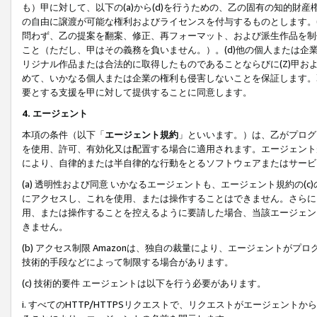
も）甲に対して、以下の(a)から(d)を行うための、乙の固有の知的
の自由に譲渡が可能な権利およびライセンスを付与するものとします。(
問わず、乙の提案を翻案、修正、再フォーマット、および派生作品を制
こと（ただし、甲はその義務を負いません。）。(d)他の個人または企
リジナル作品または合法的に取得したものであることならびに(Z)甲
めて、いかなる個人または企業の権利も侵害しないことを保証します。
要とする支援を甲に対して提供することに同意します。
4. エージェント
本項の条件（以下「
エージェント規約
」といいます。）は、乙がプログ
を使用、許可、有効化又は配置する場合に適用されます。エージェント
により、自律的または半自律的な行動をとるソフトウェアまたはサービ
(a) 透明性および同意 いかなるエージェントも、エージェント規約の
にアクセスし、これを使用、または操作することはできません。さらに、
用、または操作することを控えるように要請した場合、当該エージェン
きません。
(b) アクセス制限 Amazonは、独自の裁量により、エージェント
技術的手段などによって制限する場合があります。
(c) 技術的要件 エージェントは以下を行う必要があります。
i. すべてのHTTP/HTTPSリクエストで、リクエストがエージェ