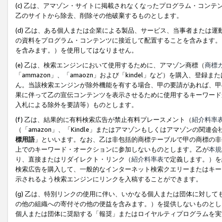
(c) 乙は、アマゾン・サイトに掲載されなくなったプログラム・コン
乙のサイトから除去、削除その他破棄するものとします。
(d) 乙は、ある個人または企業による製品、サービス、当事者または
の資料をプログラム・コンテンツに接近して配置することを含みます。
を含みます。）を使用してはなりません。
(e) 乙は、検索エンジンにおいて使用するために、アマゾン商標（
商標
「ammazon」、「amaozn」および「kindel」など）を購入
ん。当該検索エンジンが除外機能を有する場合、甲の要請があれば、甲
果に伴って乙の宣伝コンテンツを表示させるために使用するキーワード
入札による除外を要請等）ものとします。
(f) 乙は、結果的に有料検索広告が禁止有料プレースメント（
紹介料率
（「amazon」、「Kindle」またはアマゾンもしくはアマゾンの
標用語
」といいます。なお、乙は非包括的商標テーブルで甲の商標の非
上でのキーワード・オークションに参加しないものとします。乙が
本規
り、直接またはリダイレクト・リンク（
紹介料率表
で定義します。）を
検索広告を購入して、一般的なインターネット検索クエリーまたはキー
示されるよう検索エンジンにリンクを入稿することができます。
(g) 乙は、特別リンクの使用に伴い、いかなる個人または団体に対し
の他の組織への寄付その他の便益を含みます。）を提供しないものとし
個人または団体に奨励する「報奨」またはロイヤルティプログラムを実