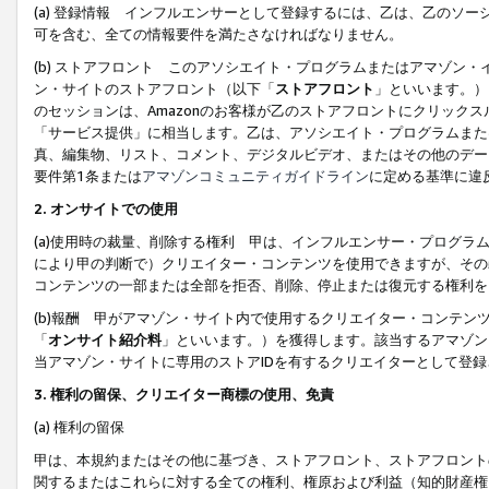
(a) 登録情報 インフルエンサーとして登録するには、乙は、乙のソ
可を含む、全ての情報要件を満たさなければなりません。
(b) ストアフロント このアソシエイト・プログラムまたはアマゾン
ン・サイトのストアフロント（以下「
ストアフロント
」といいます。）
のセッションは、Amazonのお客様が乙のストアフロントにクリック
「サービス提供」に相当します。乙は、アソシエイト・プログラムまた
真、編集物、リスト、コメント、デジタルビデオ、またはその他のデー
要件第1条または
アマゾンコミュニティガイドライン
に定める基準に違
2.
オンサイトでの使用
(a)使用時の裁量、削除する権利 甲は、インフルエンサー・プログラ
により甲の判断で）クリエイター・コンテンツを使用できますが、その
コンテンツの一部または全部を拒否、削除、停止または復元する権利を
(b)報酬 甲がアマゾン・サイト内で使用するクリエイター・コンテン
「
オンサイト紹介料
」といいます。）を獲得します。該当するアマゾン
当アマゾン・サイトに専用のストアIDを有するクリエイターとして登
3.
権利の留保、クリエイター商標の使用、免責
(a) 権利の留保
甲は、本規約またはその他に基づき、ストアフロント、ストアフロント
関するまたはこれらに対する全ての権利、権原および利益（知的財産権