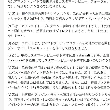
たはアマゾン・サイトで提供されるカスタマーレビュー、フォーラム、
て）、特別リンクを含めてはなりません。
(q) 乙は、
紹介料率表
の裏をかこうとしたり、乙の紹介料を人為的に増
クリックする方法以外で、当該お客様のブラウザでアマゾン・サイトの
(r) 乙は、アソシエイト・プログラムに参加する他のサイトから、ま
ェア経由を含めて）妨害またはリダイレクトしようとしたり、または、
なりません。
(s) 乙は、ロボットまたはソフトウェア・プログラムその他の方法を
ゾン・サイト上でのセッションを作出してはなりません。
(t) 乙は、甲のカスタマーレビューやおすすめ度（star rating
Creators APIを経由してカスタマーレビューやおすすめ度へのリンク
(u) 乙は、乙自身の使用またはその他の個人もしくは企業の使用が目
はメンバー紹介イベント行為を行ってはなりません。乙は、乙の友人、
個人もしくは団体の使用が目的であるかを問わず、特別リンクを通じて
を許可、要請または奨励してはなりません。また、乙は、特別リンクを
バー紹介イベント行為の実施、または再販売もしくは（あらゆる種類の
(v) 乙は、お客様がアマゾン・サイトへ遷移するため特別リンクをク
で、特別リンクが設置された乙のサイトのURLまたはプログラム・コ
ダイレクトページの利用によるものも含め）クローク（覆う）、ハイド