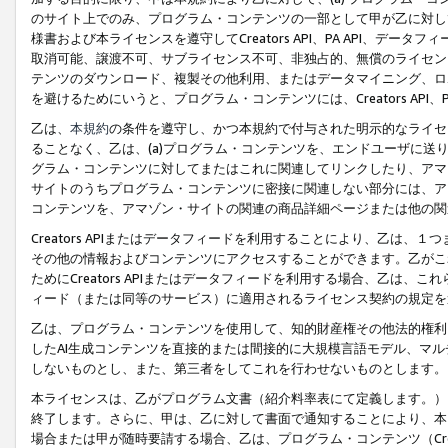
のサイト上でのみ、プログラム・コンテンツの一部として甲が乙に対し
様書および本ライセンスを遵守してCreators API、PA API、
取消可能、譲渡不可、サブライセンス不可、非独占的、無償のライセン
テンツのダウンロード、複製その他利用、またはデータマイニング、ロ
を避けるためにいうと、プログラム・コンテンツには、Creators AP
乙は、
本規約
の条件を遵守し、かつ本規約で付与された明示的なライセ
ることなく、乙は、(a)プログラム・コンテンツを、エンドユーザに
グラム・コンテンツに対してまたはこれに関連してリンクしたり、アマ
サイトのうちプログラム・コンテンツに密接に関連しない部分には、ア
コンテンツを、アマゾン・サイトの関連の商品詳細ページまたは他の関
Creators APIまたはデータフィードを利用することにより、乙は、
その他の情報およびコンテンツにアクセスすることができます。乙がこ
ためにCreators APIまたはデータフィードを利用する場合、乙は、こ
ィード（または同等のサービス）に適用されるライセンス契約の規定を
乙は、プログラム・コンテンツを使用して、知的財産権その他法的権利
したAI生成コンテンツを直接的または間接的に大規模言語モデル、マ
しないものとし、また、第三者をしてこれを行わせないものとします。
本ライセンスは、乙がプログラム文書（紹介料率表にて定義します。）
終了します。さらに、甲は、乙に対して書面で通知することにより、本
場合または甲が随時要請する場合、乙は、プログラム・コンテンツ（Cre