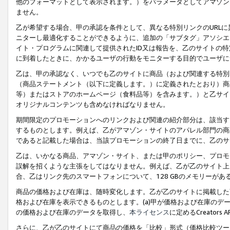
他のフォーマットとして表示されます。）をパラメータとしてアマゾン
ません。
乙が希望する場合、甲の承認を条件として、異なる特別リンクのURL
ニターし最適化することができるように、追加の「サブタグ」アソシエ
イト・プログラムに関連して提供されたID又は報告を、乙のサイトの
に到着したときに、かかるユーザの行動をモニターする目的でユーザに
乙は、甲の承認なく、いつでも乙のサイトに商品（および関連する特別
（商品ステートメント（以下に定義します。）に定義されたとおり）商
等）またはストアのホームページ（食料品等）を含みます。）と乙サイ
オリジナルコンテンツも含めなければなりません。
期間限定のプロモーションへのリンクおよび関連の紹介部分は、該当す
するものとします。例えば、乙がアマゾン・サイトのアパレル部門の商
であると記載した場合は、当該プロモーションの終了日までに、乙のサ
乙は、いかなる商品、アマゾン・サイト、または甲のポリシー、プロモ
誤解を招くような主張をしてはなりません。例えば、乙が乙のサイト上に
合、乙はリンク先のスマートフォンについて、128 GBのメモリーが
商品の価格および在庫は、随時変化します。乙が乙のサイトに掲載した
格および在庫を表示できるものとします。(a)甲が価格および在庫のデータを
の価格および在庫のデータを取得し、
本ライセンス
に定めるCreator
さらに、乙が乙のサイトにて商品の価格を「比較」形式（価格比較ツー