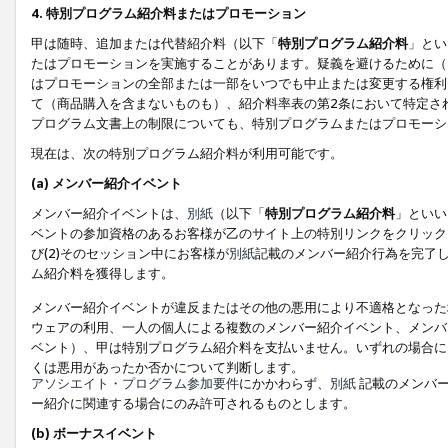
4. 特別プログラム紹介料またはプロモーション
甲は随時、追加または代替紹介料（以下「
特別プログラム紹介料
」とい
たはプロモーションを実施することがあります。疑義を避けるために（
はプロモーションの全部または一部をいつでも中止または変更する権利
て（商品購入を含まないものも）、紹介料率表の第2条において特定さ
プログラム文書上の制限についても、特別プログラムまたはプロモーシ
現在は、次の特別プログラム紹介料が利用可能です。
(a) メンバー紹介イベント
メンバー紹介イベントは、
別紙
（以下「
特別プログラム紹介料
」といい
ベントの参加資格のあるお客様が乙のサイト上の特別リンクをクリック
び(2)そのセッション中にお客様が
別紙
記載のメンバー紹介行為を完了
ム紹介料を獲得します。
メンバー紹介イベントが違反またはその他の悪用により不適格となった
ウェアの利用、一人の個人による複数のメンバー紹介イベント、メンバ
ベント）、甲は特別プログラム紹介料を支払いません。いずれの場合に
くは悪用があったか否かについて判断します。
アソシエイト・プログラム参加要件
にかかわらず、
別紙
記載のメンバー
ー紹介に関連する場合にのみ許可されるものとします。
(b) ボーナスイベント