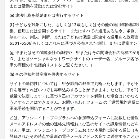
または活動を奨励または含むサイト
(e) 違法行為を奨励または実行するサイト
(f) 子どもを対象にした、もしくは13歳もしくはその他の適用年齢
集、使用または公開するサイト、またはすべての適用ある法令、条例、
制ルール、判決、判断、または子どもの保護に関連する適用ある政府当局の要
6501-6506)もしくはこれらに基づき公布された規則、または児童オ
(g) 甲またはその関連会社の商標や、甲またはその関連会社の商標の
ID、またはソーシャルネットワークサイトのユーザー名、グループ名
甲の商標の非包括的リストをご覧ください。）
(h) その他知的財産権を侵害するサイト
サイトの適切性については、甲が独自の裁量で判断いたします。甲が不
件を遵守すればいつでも再申込みすることができます。ただし、甲が1)
裁量で決定します）に基づき乙のアカウントを解除した場合はいかなる
うとすることはできません。
お問い合わせフォーム
の「運営規約違反に
承認手続を開始することができます。
乙は、アソシエイト・プログラムへの参加申込フォームに記載した情報
メールアドレスその他の連絡先情報および乙のサイトの識別情報などを
せん。甲は、アソシエイト・プログラムおよび本規約に関する通知（も
登録されたその時点で最新の電子メールアドレス宛てに送信することが