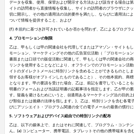
データを収集、使用、保管および開示する方法および該当する場合は第
イトの訪問者から直接情報を収集し、サイトの訪問者のブラウザにクッ
切に開示し、その他の適用法の法的要件を満たし、ならびに適用法によ
ついて情報を提供すること、および
(f)
本規約
に基づき許可されているか否かを問わず、乙によるプログラ
4. プロモーションの制限
乙は、甲もしくは甲の関連会社を代理してまたはアマゾン・サイトもし
モーション、マーケティングその他の広告宣伝活動（「プロモーション
書面または口頭での販促活動に関連して、甲もしくは甲の関連会社の商
リンクを使用することなどにより、オフラインでのプロモーション活動
イトのダイレクトメールに特別リンクを含めることができるものとしま
領するお客様がオプトインしたものであること）、その他本規約、商標
となります。甲の要請を受けた場合、乙は、前記を遵守していることを
明書のフォームおよび当該証明書の記載事項を指定します。乙が甲の要
す。疑義を避けるためにいうと、(i)適用あるマーケティング法の目的上(例
び類似または後継の法律を指します。)、乙は、特別リンクを含む各電子
びにアソシエイト・プログラム関連の全ての電子メールの最善の慣行に
5. ソフトウェアおよびデバイス経由での特別リンクの配布
乙は、以下の媒体上で、またはそれに関連して、プログラム・コンテン
ん。(a) コンピューター、携帯電話、タブレットその他の携帯端末を