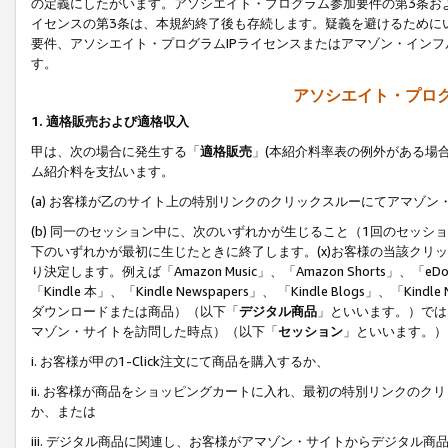
の定義にしたがいます。アソシエイト・プログラム参加要件の第3条お
イセンスの第3条は、本規約終了後も存続します。疑義を避けるためにい
要件、アソシエイト・プログラムIPライセンスまたはアマゾン・イン
す。
アソシエイト・プログ
1. 適格販売および適格収入
甲は、次の場合に発生する「
適格販売
」(本紹介料率表の例外がある場
ム紹介料を支払います。
(a) お客様が乙のサイト上の特別リンクのクリックスルーにてアマゾン
(b) 同一のセッション中に、次のいずれかが生じること（1回のセッ
下のいずれかが最初に生じたときに終了します。(x)お客様の当該クリッ
り決定します。例えば「Amazon Music」、「Amazon Shorts」、「eDo
「Kindle 本」、「Kindle Newspapers」、 「Kindle Blogs」、「
ダウンロードまたは商品）（以下「
デジタル商品
」といいます。）では
マゾン・サイトを訪問した時点）（以下「
セッション
」といいます。）
i. お客様が甲の1-Click注文にて商品を購入するか、
ii. お客様が商品をショッピングカートに入れ、最初の特別リンクの
か、または
iii. デジタル商品に関連し、お客様がアマゾン・サイトからデジタ