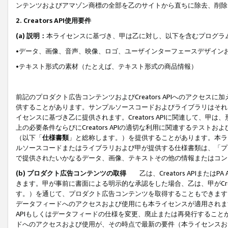
ンテンツおよびアマゾン商標の全部を乙のサイトから直ちに除去、削除
2. Creators API使用要件
(a) 説明：
本ライセンスに基づき、甲は乙に対し、以下を含むプログラ
•データ、画像、音声、映像、ロゴ、ユーザインターフェースデザイン
•テキスト形式の素材（たとえば、テキスト形式の商品情報）
前記のプロダクト広告コンテンツおよびCreators APIへのアクセスに
供することがあります。サンプルソースコードおよびライブラリはそれ
イセンスに基づき乙に提供されます。Creators APIに関連して
上の必要条件ならびにCreators APIの適切な利用に関連するテ
（以下「
仕様書類
」と総称します。）を提供することがあります。本ラ
ルソースコードまたはライブラリおよび甲が提供する仕様書類は、「プ
で提供されたいかなるデータ、画像、テキストその他の情報またはコン
(b) プロダクト広告コンテンツの取得
乙は、Creators APIま
きます。甲が事前に書面による明示的な承認をした場合、乙は、甲がCreator
す。）を通じて、プロダクト広告コンテンツを取得することもできます
データフィードへのアクセスおよび使用にも本ライセンスが適用されます。乙は
APIもしくはデータフィードの仕様を変更、廃止または再発行することがで
ドへのアクセスおよび使用が、その時点で最新の要件（本ライセンスお