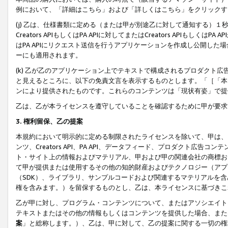
例において、「詳細はこちら」および「詳しくはこちら」をクリックす
(j) 乙は、仕様書類に定める（または甲が別途乙に対して通知する）
Creators APIもしくはPA APIに対してまたはCreators APIもしく
はPA APIにリクエスト送信を行うアプリケーションを作成し公開し
ーにも適用されます。
(k) 乙が乙のアプリケーション上でテキストで構成されるプロダクト
と見えるところに、以下の免責文言を表示するものとします。「［「本
ンにより提供されたものです。これらのコンテンツは「現状有姿」で提
乙は、乙が本ライセンスを遵守していることを確認するために甲が要求
3. 権利留保、乙の提案
本規約において明示的に定める制限されたライセンスを除いて、甲は、
ンツ、Creators API、PA API、データフィード、プロダクト
ト・サイト上の情報およびマテリアル、甲および甲の関連会社の商標お
て甲が提供または使用するその他の知的財産およびテクノロジー（アプ
（SDK）、ライブラリ、サンプルコードおよび関連するマテリアルを
権を含みます。）を留保するものとし、乙は、本ライセンスに基づきこ
乙が甲に対し、プログラム・コンテンツについて、またはアソシエイト
テキストまたはその他の情報もしくはコンテンツを提供した場合、また
案
」と総称します。）、乙は、甲に対して、乙の提案に関する一切の権