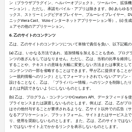
ン（ブラウザプラグイン、ヘルパーオブジェクト、ツールバー、拡張機
ーション）。ただし、承認モバイル・アプリは除きます。(b) あらゆ
ックス、ストリーミングビデオプレイヤー、ブルーレイプレイヤー、DVDプ
ニックViera Cast、Vizioインターネットアプリケーション等）。(
ェアその他のアプリケーション。
6. 乙のサイトのコンテンツ
乙は、乙のサイトのコンテンツについて単独で責任を負い、以下記載の
(a) 乙は、いかなる方法であれ、追加情報を加えることも含め、プロ
ンツの改ざんをしてはなりません。ただし、乙は、当初の比率を維持し
することや、テキストの意味を大幅に変更しない方法または事実として
コンテンツの一部を省略することはできます。甲が乙に提供することが
シー規約情報へのリンク）としてフォーマットされていないアマゾン・
設けることなく、乙は、「プライバシー情報」へのリンクを削除したり
または判読できないようにしないものとします。
(b) 乙は、プログラム・コンテンツやCreators API、データフ
ブライセンスまたは譲渡しないものとします。例えば、乙は、乙がプロ
はその他付与することが要求されるような、乙サイト以外での広告（サ
なるアプリケーション、プラットフォーム、サイトまたはサービス上で
り、使用を奨励しないものとします。 また、乙は、乙のサイトではな
トではないサイト上でかかるリンクを表示しないものとします。