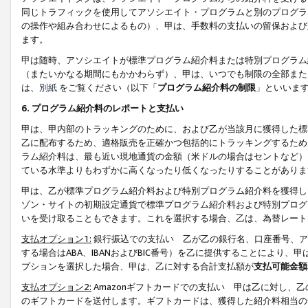
同じトラフィックを使用してアソシエイト・プログラムと別のプログラ
の操作や組み合わせによるもの）、甲は、手数料の支払いの留保および
ます。
甲は随時、アソシエイトが標準プログラム紹介料または特別プログラム
（またいかなる期間にもかかわらず）、甲は、いつでも制限の全部また
は、
別紙
をご覧ください（以下「
プログラム紹介料の制限
」といいま
6. プログラム紹介料のレポートと支払い
甲は、甲内部のトラッキングのために、および乙が当該月に獲得した標
乙に配布するため、適格販売を正確かつ包括的にトラッキングするため
ラム紹介料は、最も近い現地通貨の金額（米ドルの場合はセントなど）
ている水準よりもわずかに高くなったり低くなったりすることがありま
甲は、乙が標準プログラム紹介料および特別プログラム紹介料を獲得し
ゾン・サイトの初期設定通貨で標準プログラム紹介料および特別プログ
いを受け取ることもできます。これを選択する場合、乙は、為替レート
支払オプション1:
銀行振込での支払い 乙が乙の銀行名、口座番号、ア
する場合はABA、IBANおよびBIC番号）を乙に提供することにより
プションを選択した場合、甲は、乙に対する合計支払額が
支払可能金額
支払オプション2:
Amazonギフトカードでの支払い 甲は乙に対し、
のギフトカードを送付します。ギフトカードは、獲得した紹介料相当の