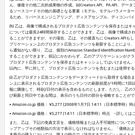
ん、修復その他二次的成果物の作成。(ii)Creators API、PA 
るソースコードその他の基礎となる要素（モデル、モデルパラメーター
るため、リバースエンジニアリング、ディスアセンブル、ディコンパイ
(h) 乙は、画像で構成されるプロダクト広告コンテンツを保存または
については最長24時間保存することができます。乙は、画像で構成さ
ることができますが、その場合、乙は、その後直ちに Creators AP
プリケーション上のプロダクト広告コンテンツを刷新することにより、
ら通知がない限り、乙は、個別のAmazon Standard Identification Nu
することができます。前記にかかわらず、乙のアプリケーションがクラ
プロダクト広告コンテンツを保存またはキャッシュしてはいけません。
以内に、甲に対して、プロダクト広告コンテンツを含むまたは使用する
(i) 乙がプロダクト広告コンテンツをデータフィードから取得する場合または
ン上に表示されるプロダクト広告コンテンツの刷新頻度が1時間に1回
報に隣接して、時刻/日付の表示を含めるものとします。ただし、乙の
び刷新と同日中である間は、表示のうち日付の部分を省略することがで
• Amazon.co.jp 価格： ¥3,277 (2008年1月7日 14:11（日本標準
• Amazon.co.jp 価格： ¥3,277 (14:11（日本標準時）時点 −詳しくは
また、乙は、下記の免責文言を、価格情報または入手可能性についての
ップアップその他類似の方法で表示しなければなりません。「価格およ
本商品の購入においては、購入の時点で（該当するアマゾン・サイト）