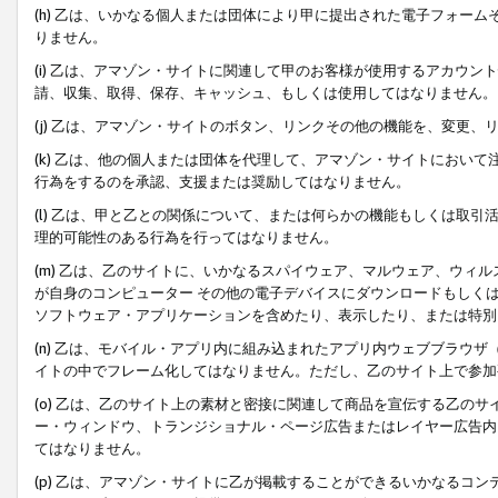
(h) 乙は、いかなる個人または団体により甲に提出された電子フォー
りません。
(i) 乙は、アマゾン・サイトに関連して甲のお客様が使用するアカウ
請、収集、取得、保存、キャッシュ、もしくは使用してはなりません。
(j) 乙は、アマゾン・サイトのボタン、リンクその他の機能を、変更
(k) 乙は、他の個人または団体を代理して、アマゾン・サイトにおい
行為をするのを承認、支援または奨励してはなりません。
(l) 乙は、甲と乙との関係について、または何らかの機能もしくは取
理的可能性のある行為を行ってはなりません。
(m) 乙は、乙のサイトに、いかなるスパイウェア、マルウェア、ウィ
が自身のコンピューター その他の電子デバイスにダウンロードもしく
ソフトウェア・アプリケーションを含めたり、表示したり、または特別
(n) 乙は、モバイル・アプリ内に組み込まれたアプリ内ウェブブラウザ
イトの中でフレーム化してはなりません。ただし、乙のサイト上で参加
(o) 乙は、乙のサイト上の素材と密接に関連して商品を宣伝する乙の
ー・ウィンドウ、トランジショナル・ページ広告またはレイヤー広告内
てはなりません。
(p) 乙は、アマゾン・サイトに乙が掲載することができるいかなるコ