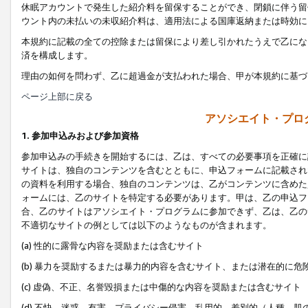
休眠アカウントで発生した紹介料を留保することができ、閉鎖に伴う留
ウント内の未払いの未収紹介料は、適用法による国庫返納または時効に
本規約に記載の全ての控除または留保により差し引かれたうえで乙にな
済を構成します。
理由の如何を問わず、乙に超過金が支払われた場合、甲が本規約に基づ
ページ上部に戻る
アソシエイト・プロ
1. 参加申込みおよび参加資格
参加申込みの手続きを開始するには、乙は、すべての必要事項を正確に
サイトは、独自のコンテンツを含むとともに、申込フォームに記載され
の資料を利用する場合、独自のコンテンツは、乙がコンテンツに含めた
ォームには、乙のサイトを特定する必要があります。甲は、乙の申込フ
合、乙のサイトはアソシエイト・プログラムに参加できず、乙は、乙の
不適切なサイトの例としては以下のようなものが含まれます。
(a) 性的に露骨な内容を奨励または含むサイト
(b) 暴力を奨励するまたは暴力的内容を含むサイト、または潜在的に
(c) 虚偽、不正、名誉毀損または中傷的な内容を奨励または含むサイト
(d) 不快、迷惑、有害、プライバシー侵害、乱用的、差別的（人種、