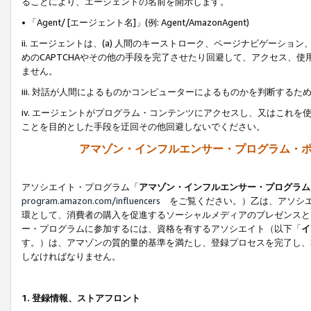
ることにより、エージェントの名前を開示します。
• 「Agent/ [エージェント名]」(例: Agent/AmazonAgent)
ii. エージェントは、(a) 人間のキーストローク、ページナビゲーシ
めのCAPTCHAやその他の手段を完了させたり回避して、アクセス、
ません。
iii. 対話が人間によるものかコンピューターによるものかを判断する
iv. エージェントがプログラム・コンテンツにアクセスし、又はこれ
ことを目的とした手段を迂回その他回避しないでください。
アマゾン・インフルエンサー・プログラム・
アソシエイト・プログラム「
アマゾン・インフルエンサー・プログラム
program.amazon.com/influencers
をご覧ください。）乙は、アソシエ
環として、消費者の購入を促進するソーシャルメディアのプレゼンスと
ー・プログラムに参加するには、資格を有するアソシエイト（以下「
イ
す。）は、アマゾンの質的量的基準を満たし、登録プロセスを完了し、
しなければなりません。
1.
登録情報、ストアフロント