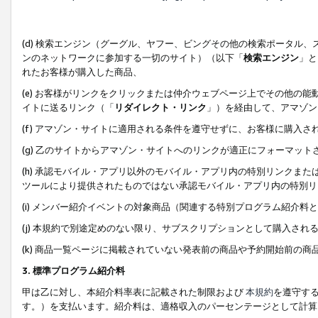
(d) 検索エンジン（グーグル、ヤフー、ビングその他の検索ポータル
ンのネットワークに参加する一切のサイト）（以下「
検索エンジン
」と
れたお客様が購入した商品、
(e) お客様がリンクをクリックまたは仲介ウェブページ上でその他の
イトに送るリンク（「
リダイレクト・リンク
」）を経由して、アマゾン
(f) アマゾン・サイトに適用される条件を遵守せずに、お客様に購入さ
(g) 乙のサイトからアマゾン・サイトへのリンクが適正にフォーマッ
(h) 承認モバイル・アプリ以外のモバイル・アプリ内の特別リンクまたはC
ツールにより提供されたものではない承認モバイル・アプリ内の特別リ
(i) メンバー紹介イベントの対象商品（関連する特別プログラム紹介料と
(j) 本規約で別途定めのない限り、サブスクリプションとして購入され
(k) 商品一覧ページに掲載されていない発表前の商品や予約開始前の商
3. 標準プログラム紹介料
甲は乙に対し、本紹介料率表に記載された制限および
本規約
を遵守す
す。）を支払います。紹介料は、適格収入のパーセンテージとして計算