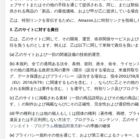
ェブサイトまたはその他の手段を通じて提供される、同じ、または類似
供される商品の「新品」の最低価格、および甲が乙に提供している場合
乙は、特別リンクを宣伝するために、Amazon上に特別リンクを投稿し
3. 乙のサイトに対する責任
乙は、乙のサイトに関して、その開発、運営、依存関係サービスおよび
任を負うものとします。例えば、乙は以下に関して単独で責任を負いま
(a) 乙のサイトおよび一切の関連設備の技術的運営、
(b) 本規約、全ての適用ある法令、条例、規則、政令、命令、ライセ
その他の適用ある政府当局の要件（開示（該当する場合は、米連邦取引
グ、データ保護およびプライバシー（該当する場合は、指令2002/58
（EU）2016/679）に関連するものを含む。）、ならびに乙とそ
される制限または要件を含む。）を遵守して、特別リンク及びプログラ
(c) 乙のサイトに掲載される素材（一切の商品説明およびその他の商
す。）の制作および掲載ならびにその正確性、完全性および適切性の確
(d) 甲の権利または他の個人もしくは団体の権利（著作権、商標、プ
違反または不正利用しない方法で、プログラム・コンテンツ、乙のサイ
ソシエイト・プログラム模倣品対策方針
への準拠の確保
(e) プライバシー規約その他を通じて、および第三者によるクッキー