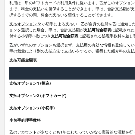
利用は、甲のギフトカードの利用条件に従います。乙がこのオプション
まで、料金の支払いを留保することができます。甲は、合計支払額が支
択するまでの間、料金の支払いを留保することができます。
支払オプション 3:
小切手による支払い 乙が自身の住所を乙に通知し
ョンを選択した場合、甲は、合計支払額が
支払可能金額表
に記載された
付する小切手1枚につき
支払可能金額表
に記載される処理手数料を差し
乙がいずれのオプションも選択せず、支払用の有効な情報も登録してい
甲の裁量により別の支払方法で支払いをするか、獲得した紹介料の支払
支払可能金額表
支払オプション1 (振込)
支払オプション2 (ギフトカード)
支払オプション3 (小切手)
小切手処理手数料
乙のアカウントが少なくとも1年にわたっていかなる実質的な活動を行