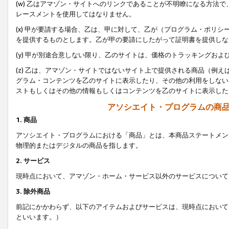
(w) 乙はアマゾン・サイトへのリンクであることが不明瞭になる方法
レースメントを使用してはなりません。
(x) 甲が要請する場合、乙は、甲に対して、乙が（プログラム・ポリ
を提供するものとします。乙が甲の要請にしたがって証明書を提供しな
(y) 甲が別途合意しない限り、乙のサイトは、価格のトラッキングお
(z) 乙は、アマゾン・サイトではないサイト上で提供される商品（例
グラム・コンテンツを乙のサイトに表示したり、その他の利用をしない
ストもしくはその他の情報もしくはコンテンツを乙のサイトに表示した
アソシエイト・プログラムの商
1. 商品
アソシエイト・プログラムにおける「商品」とは、本商品ステートメン
物理的またはデジタルの商品を指します。
2. サービス
現時点において、アマゾン・ホーム・サービス以外のサービスについて
3. 除外商品
前記にかかわらず、以下のアイテムおよびサービスは、現時点において
といいます。）