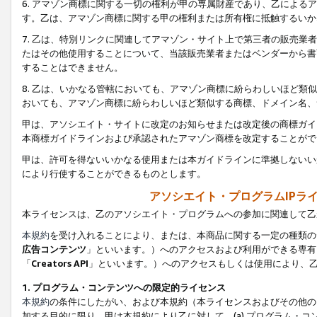
6. アマゾン商標に関する一切の権利が甲の専属財産であり、乙によ
す。乙は、アマゾン商標に関する甲の権利または所有権に抵触するいか
7. 乙は、特別リンクに関連してアマゾン・サイト上で第三者の販売
たはその他使用することについて、当該販売業者またはベンダーから書
することはできません。
8. 乙は、いかなる管轄においても、アマゾン商標に紛らわしいほど
おいても、アマゾン商標に紛らわしいほど類似する商標、ドメイン名、
甲は、アソシエイト・サイトに改定のお知らせまたは改定後の商標ガイ
本商標ガイドラインおよび承認されたアマゾン商標を改定することがで
甲は、許可を得ないいかなる使用または本ガイドラインに準拠しないい
により行使することができるものとします。
アソシエイト・プログラムIPラ
本ライセンスは、乙のアソシエイト・プログラムへの参加に関連して乙
本規約
を受け入れることにより、または、本商品に関する一定の種類の
広告コンテンツ
」といいます。）へのアクセスおよび利用ができる専有
「
Creators API
」といいます。）へのアクセスもしくは使用により、
1. プログラム・コンテンツへの限定的ライセンス
本規約
の条件にしたがい、および本規約（本ライセンスおよびその他の
加する目的に限り、甲は本規約により乙に対して、(a) プログラム・コ