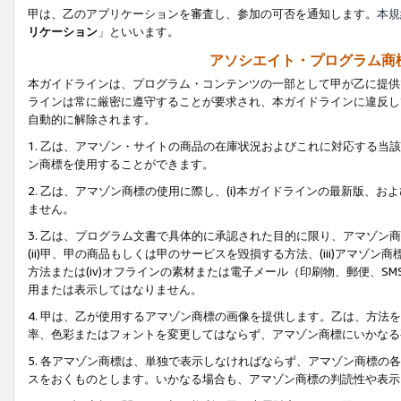
甲は、乙のアプリケーションを審査し、参加の可否を通知します。
本規
リケーション
」といいます。
アソシエイト・プログラム商
本ガイドラインは、プログラム・コンテンツの一部として甲が乙に提供
ラインは常に厳密に遵守することが要求され、本ガイドラインに違反し
自動的に解除されます。
1. 乙は、アマゾン・サイトの商品の在庫状況およびこれに対応する
ン商標を使用することができます。
2. 乙は、アマゾン商標の使用に際し、(i)本ガイドラインの最新版、およ
ません。
3. 乙は、プログラム文書で具体的に承認された目的に限り、アマゾン
(ii)甲、甲の商品もしくは甲のサービスを毀損する方法、(iii)アマ
方法または(iv)オフラインの素材または電子メール（印刷物、郵便、S
用または表示してはなりません。
4. 甲は、乙が使用するアマゾン商標の画像を提供します。乙は、方
率、色彩またはフォントを変更してはならず、アマゾン商標にいかなる
5. 各アマゾン商標は、単独で表示しなければならず、アマゾン商標
スをおくものとします。いかなる場合も、アマゾン商標の判読性や表示