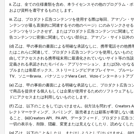
ii. 乙は、全ての仕様書類を含め、本ライセンスその他のプログラム
および資料を遵守するものとします。
iii. 乙は、プロダクト広告コンテンツを使用する際は毎回、アマゾ
ンテンツが最も直接的に関連するその他のページ）にのみリンクさせる
ンテンツをリンクさせず、またはプロダクト広告コンテンツに関連して
告コンテンツに密接に関連していない部分は、アマゾン・サイト以外の
(d) 乙は、甲の事前の書面による明確な承諾なしに、携帯電話その他
たはこれらに関連して、プロダクト広告コンテンツを使用しないものと
由してアクセスされる携帯端末用に最適化されていないサイト等の当該端
定義される承認されたモバイル・アプリケーション、または(3)いか
ブルまたは衛星ボックス、ストリーミングビデオプレイヤー、ブルーレイ
TV、ソニーBravia、パナソニックViera Cast、Vizioインター
(e) 乙は、甲の事前の書面による明確な承諾なしに、プロダクト広告
で商品を提供する個人もしくは企業が使用するためのソフトウェアもしくはその
ドにアクセスまたは利用しないものとします。
(f) 乙は、以下のことをしてはいけません。(i)方法を問わず、Creator
レクトマーケティング、スパミング、販売者または顧客が希望しない連
ること、(iii)Creators API、PA API、データフィード、プ
一切の表示を、削除、隠蔽、変更または見えなくしたり、読めなくした
(g) 乙は、以下のことをしたり、またはしようとしてはいけません。(