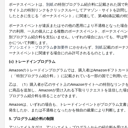
ボーナスイベントは、
別紙
の特別プログラム紹介料に記載された国で利
サイト上の特別リンクをクリックスルーしてアマゾン・サイトを訪問した
したときに生じる「ボーナスイベント」に関連して、第4(b)条記載の
ボーナスイベントが違反またはその他の悪用により不適格となった場合
アの利用、一人の個人による複数のボーナスイベント、ボーナスイベン
別プログラム紹介料を支払いません。いずれの場合においても、甲は甲
かについて判断します。
アソシエイト・プログラム参加要件
にかかわらず、
別紙
記載のボーナ
ーナスイベントに関連する場合にのみ許可されるものとします。
(c) トレードインプログラム
Amazonのトレードインプログラムでは、購入者はAmazonギフト
（「特別プログラム紹介料」）に記載されている一部の国でご利用いた
乙は、（1）購入者が乙のサイト上のAmazonサイトへの特別なリン
に商品を追加し、Amazonが受け入れる下取りリクエストを送信した場
プログラム紹介料を得ることができます。
Amazonは、いずれの場合も、トレードインイベントがプログラム文書
発生したか、または不適格となったかを独自の裁量により判断します。
5. プログラム紹介料の制限
アソシエイトタグは、アソシエイト・プログラムからの紹介料を受ける