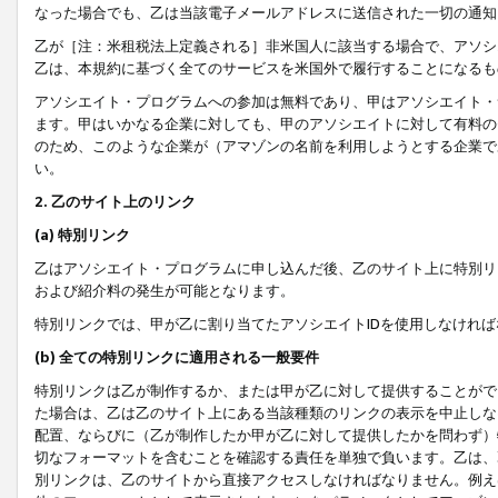
なった場合でも、乙は当該電子メールアドレスに送信された一切の通知
乙が［注：米租税法上定義される］非米国人に該当する場合で、アソシ
乙は、本規約に基づく全てのサービスを米国外で履行することになるも
アソシエイト・プログラムへの参加は無料であり、甲はアソシエイト・
ます。甲はいかなる企業に対しても、甲のアソシエイトに対して有料の
のため、このような企業が（アマゾンの名前を利用しようとする企業で
い。
2. 乙のサイト上のリンク
(a) 特別リンク
乙はアソシエイト・プログラムに申し込んだ後、乙のサイト上に特別リ
および紹介料の発生が可能となります。
特別リンクでは、甲が乙に割り当てたアソシエイトIDを使用しなけれ
(b) 全ての特別リンクに適用される一般要件
特別リンクは乙が制作するか、または甲が乙に対して提供することがで
た場合は、乙は乙のサイト上にある当該種類のリンクの表示を中止しな
配置、ならびに（乙が制作したか甲が乙に対して提供したかを問わず）
切なフォーマットを含むことを確認する責任を単独で負います。乙は、
別リンクは、乙のサイトから直接アクセスしなければなりません。例えば、