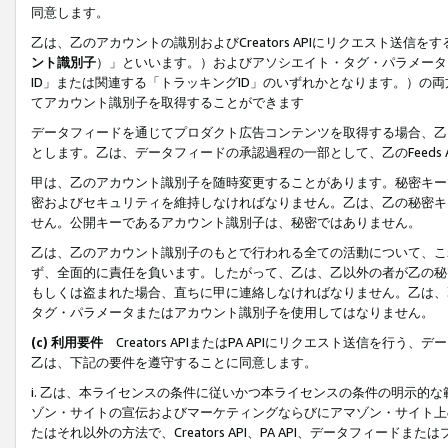
同意します。
乙は、乙のアカウントの識別およびCreators APIにリクエスト送
ント識別子
）」といいます。）およびアソシエイト・タグ・パラメータ（
ID」または関連する「トラッキングID」のいずれかとなります。）の両方
てアカウント識別子を取得することができます
データフィードを通じてプロダクト広告コンテンツを取得する場合、乙は、Cre
とします。乙は、データフィードの承認過程の一部として、乙のFeeds
甲は、乙のアカウント識別子を随時変更することがあります。秘密キー
密およびセキュリティを維持しなければなりません。乙は、乙の秘密キ
せん。公開キーであるアカウント識別子は、秘密ではありません。
乙は、乙のアカウント識別子のもとで行われる全ての活動について、こ
ず、全面的に責任を負います。したがって、乙は、乙以外の者が乙の秘
もしくは盗まれた場合、直ちに甲に連絡しなければなりません。乙は、
タグ・パラメータまたはアカウント識別子を使用してはなりません。
(c) 利用要件
Creators APIまたはPA APIにリクエスト送信を
乙は、下記の要件を遵守することに同意します。
i. 乙は、本ライセンスの条件に従いかつ本ライセンスの条件の明示的
ゾン・サイトの宣伝およびマーケティングならびにアマゾン・サイト上
たはそれ以外の方法で、Creators API、PA API、データフィー