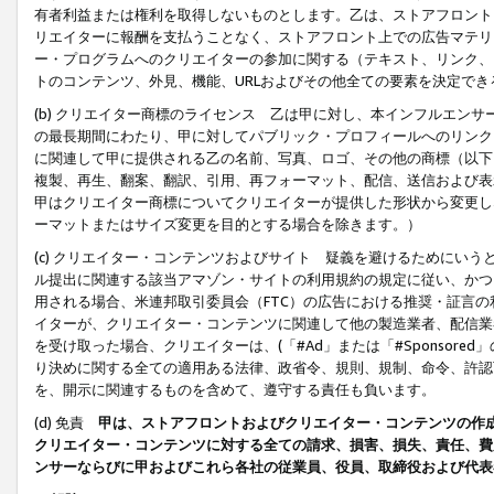
有者利益または権利を取得しないものとします。乙は、ストアフロントに
リエイターに報酬を支払うことなく、ストアフロント上での広告マテリア
ー・プログラムへのクリエイターの参加に関する（テキスト、リンク、
トのコンテンツ、外見、機能、URLおよびその他全ての要素を決定で
(b) クリエイター商標のライセンス 乙は甲に対し、本インフルエン
の最長期間にわたり、甲に対してパブリック・プロフィールへのリンク
に関連して甲に提供される乙の名前、写真、ロゴ、その他の商標（以下
複製、再生、翻案、翻訳、引用、再フォーマット、配信、送信および表
甲はクリエイター商標についてクリエイターが提供した形状から変更し
ーマットまたはサイズ変更を目的とする場合を除きます。）
(c) クリエイター・コンテンツおよびサイト 疑義を避けるためにい
ル提出に関連する該当アマゾン・サイトの利用規約の規定に従い、かつ、
用される場合、米連邦取引委員会（FTC）の広告における推奨・証言
イターが、クリエイター・コンテンツに関連して他の製造業者、配信業
を受け取った場合、クリエイターは、(「#Ad」または「#Sponsor
り決めに関する全ての適用ある法律、政省令、規則、規制、命令、許認
を、開示に関連するものを含めて、遵守する責任も負います。
(d) 免責
甲は、ストアフロントおよびクリエイター・コンテンツの作
クリエイター・コンテンツに対する全ての請求、損害、損失、責任、費
ンサーならびに甲およびこれら各社の従業員、役員、取締役および代表