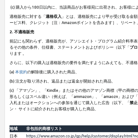
(c) 購入から180日以内に、当該商品がお客様宛に出荷され、お客
適格販売に対する「
適格収入
」とは、適格販売により甲が受け取る金額
ービス料、クレジット［注：Amazonポイントを含みます］、リベー
2. 不適格販売
前記にも関わらず、適格販売が、アソシエイト・プログラム紹介料率表
るその他の条件、仕様書、ステートメントおよびポリシー（以下「
プロ
ります 。
さらに、以下の購入は適格販売の要件を満たすようにみえても、不適格
(a)
本規約
の解除後に購入された商品、
(b) 注文が取り消され、返品または返金が開始された商品、
(c) 「アマゾン」、「Kindle」またはその他のアマゾン商標（甲
形もしくはスペル違い（例えば、「ammazon」、「amaozn」およ
入札またはオークションへの参加を通じて購入した広告（以下、「
禁止
ン・ サイトに紹介されたお客様が購入した商品、
地域
非包括的商標リスト
日本
https://www.amazon.co.jp/gp/help/customer/display.html