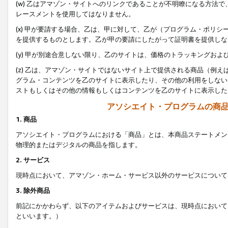
(w) 乙はアマゾン・サイトへのリンクであることが不明瞭になる方法
レースメントを使用してはなりません。
(x) 甲が要請する場合、乙は、甲に対して、乙が（プログラム・ポリ
を提供するものとします。乙が甲の要請にしたがって証明書を提供しな
(y) 甲が別途合意しない限り、乙のサイトは、価格のトラッキングお
(z) 乙は、アマゾン・サイトではないサイト上で提供される商品（例
グラム・コンテンツを乙のサイトに表示したり、その他の利用をしない
ストもしくはその他の情報もしくはコンテンツを乙のサイトに表示した
アソシエイト・プログラムの商
1. 商品
アソシエイト・プログラムにおける「商品」とは、本商品ステートメン
物理的またはデジタルの商品を指します。
2. サービス
現時点において、アマゾン・ホーム・サービス以外のサービスについて
3. 除外商品
前記にかかわらず、以下のアイテムおよびサービスは、現時点において
といいます。）