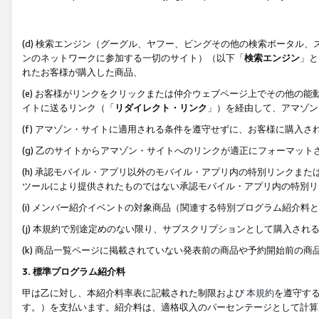
(d) 検索エンジン（グーグル、ヤフー、ビングその他の検索ポータル
ンのネットワークに参加する一切のサイト）（以下「
検索エンジン
」と
れたお客様が購入した商品、
(e) お客様がリンクをクリックまたは仲介ウェブページ上でその他の
イトに送るリンク（「
リダイレクト・リンク
」）を経由して、アマゾン
(f) アマゾン・サイトに適用される条件を遵守せずに、お客様に購入さ
(g) 乙のサイトからアマゾン・サイトへのリンクが適正にフォーマッ
(h) 承認モバイル・アプリ以外のモバイル・アプリ内の特別リンクまたはC
ツールにより提供されたものではない承認モバイル・アプリ内の特別リ
(i) メンバー紹介イベントの対象商品（関連する特別プログラム紹介料と
(j) 本規約で別途定めのない限り、サブスクリプションとして購入され
(k) 商品一覧ページに掲載されていない発表前の商品や予約開始前の商
3. 標準プログラム紹介料
甲は乙に対し、本紹介料率表に記載された制限および
本規約
を遵守す
す。）を支払います。紹介料は、適格収入のパーセンテージとして計算