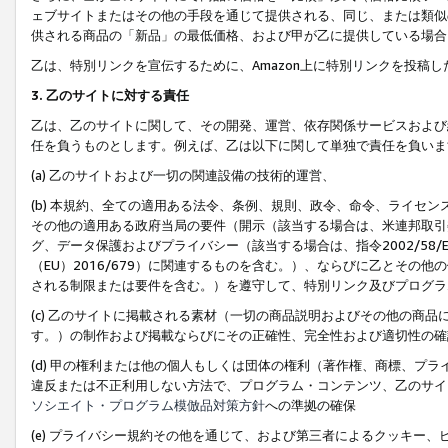
ェブサイトまたはその他の手段を通じて提供される、同じ、または類似
供される商品の「新品」の最低価格、および甲が乙に提供している場合
乙は、特別リンクを宣伝するために、Amazon上に特別リンクを投稿し
3. 乙のサイトに対する責任
乙は、乙のサイトに関して、その開発、運営、依存関係サービスおよび
任を負うものとします。例えば、乙は以下に関して単独で責任を負いま
(a) 乙のサイトおよび一切の関連設備の技術的運営、
(b) 本規約、全ての適用ある法令、条例、規則、政令、命令、ライセ
その他の適用ある政府当局の要件（開示（該当する場合は、米連邦取引
グ、データ保護およびプライバシー（該当する場合は、指令2002/58
（EU）2016/679）に関連するものを含む。）、ならびに乙とそ
される制限または要件を含む。）を遵守して、特別リンク及びプログラ
(c) 乙のサイトに掲載される素材（一切の商品説明およびその他の商
す。）の制作および掲載ならびにその正確性、完全性および適切性の確
(d) 甲の権利または他の個人もしくは団体の権利（著作権、商標、プ
違反または不正利用しない方法で、プログラム・コンテンツ、乙のサイ
ソシエイト・プログラム模倣品対策方針
への準拠の確保
(e) プライバシー規約その他を通じて、および第三者によるクッキー