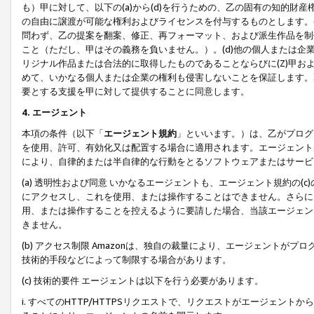
も）甲に対して、以下の(a)から(d)を行うための、乙の固有の知的
の自由に譲渡が可能な権利およびライセンスを付与するものとします。(
問わず、乙の提案を翻案、修正、再フォーマット、および派生作品を制
こと（ただし、甲はその義務を負いません。）。(d)他の個人または企
リジナル作品または合法的に取得したものであることならびに(Z)甲
めて、いかなる個人または企業の権利も侵害しないことを保証します。
要とする支援を甲に対して提供することに同意します。
4. エージェント
本項の条件（以下「
エージェント規約
」といいます。）は、乙がプログ
を使用、許可、有効化又は配置する場合に適用されます。エージェント
により、自律的または半自律的な行動をとるソフトウェアまたはサービ
(a) 透明性および同意 いかなるエージェントも、エージェント規約の
にアクセスし、これを使用、または操作することはできません。さらに、
用、または操作することを控えるように要請した場合、当該エージェン
きません。
(b) アクセス制限 Amazonは、独自の裁量により、エージェント
技術的手段などによって制限する場合があります。
(c) 技術的要件 エージェントは以下を行う必要があります。
i. すべてのHTTP/HTTPSリクエストで、リクエストがエージェ