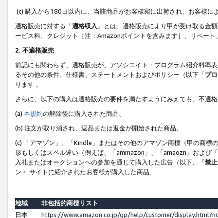
(c) 購入から180日以内に、当該商品がお客様宛に出荷され、お客
適格販売に対する「
適格収入
」とは、適格販売により甲が受け取る金額
ービス料、クレジット［注：Amazonポイントを含みます］、リベー
2. 不適格販売
前記にも関わらず、適格販売が、アソシエイト・プログラム紹介料率表
るその他の条件、仕様書、ステートメントおよびポリシー（以下「
プロ
ります 。
さらに、以下の購入は適格販売の要件を満たすようにみえても、不適格
(a)
本規約
の解除後に購入された商品、
(b) 注文が取り消され、返品または返金が開始された商品、
(c) 「アマゾン」、「Kindle」またはその他のアマゾン商標（甲
形もしくはスペル違い（例えば、「ammazon」、「amaozn」およ
入札またはオークションへの参加を通じて購入した広告（以下、「
禁止
ン・ サイトに紹介されたお客様が購入した商品、
地域
非包括的商標リスト
日本
https://www.amazon.co.jp/gp/help/customer/display.html