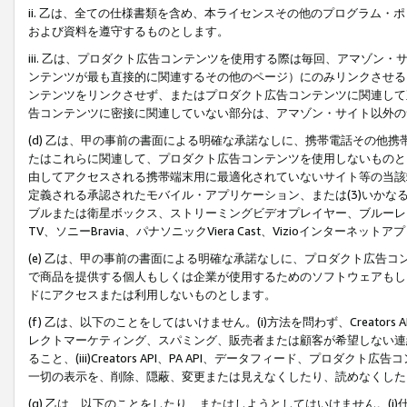
ii. 乙は、全ての仕様書類を含め、本ライセンスその他のプログラム
および資料を遵守するものとします。
iii. 乙は、プロダクト広告コンテンツを使用する際は毎回、アマゾ
ンテンツが最も直接的に関連するその他のページ）にのみリンクさせる
ンテンツをリンクさせず、またはプロダクト広告コンテンツに関連して
告コンテンツに密接に関連していない部分は、アマゾン・サイト以外の
(d) 乙は、甲の事前の書面による明確な承諾なしに、携帯電話その他
たはこれらに関連して、プロダクト広告コンテンツを使用しないものと
由してアクセスされる携帯端末用に最適化されていないサイト等の当該端
定義される承認されたモバイル・アプリケーション、または(3)いか
ブルまたは衛星ボックス、ストリーミングビデオプレイヤー、ブルーレイ
TV、ソニーBravia、パナソニックViera Cast、Vizioインター
(e) 乙は、甲の事前の書面による明確な承諾なしに、プロダクト広告
で商品を提供する個人もしくは企業が使用するためのソフトウェアもしくはその
ドにアクセスまたは利用しないものとします。
(f) 乙は、以下のことをしてはいけません。(i)方法を問わず、Creator
レクトマーケティング、スパミング、販売者または顧客が希望しない連
ること、(iii)Creators API、PA API、データフィード、プ
一切の表示を、削除、隠蔽、変更または見えなくしたり、読めなくした
(g) 乙は、以下のことをしたり、またはしようとしてはいけません。(