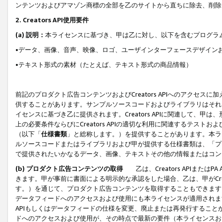
ンテンツおよびアマゾン商標の全部を乙のサイトから直ちに除去、削除
2. Creators API使用要件
(a) 説明：
本ライセンスに基づき、甲は乙に対し、以下を含むプログラ
•データ、画像、音声、映像、ロゴ、ユーザインターフェースデザイン
•テキスト形式の素材（たとえば、テキスト形式の商品情報）
前記のプロダクト広告コンテンツおよびCreators APIへのアクセスに
供することがあります。サンプルソースコードおよびライブラリはそれ
イセンスに基づき乙に提供されます。Creators APIに関連して
上の必要条件ならびにCreators APIの適切な利用に関連するテ
（以下「
仕様書類
」と総称します。）を提供することがあります。本ラ
ルソースコードまたはライブラリおよび甲が提供する仕様書類は、「プ
で提供されたいかなるデータ、画像、テキストその他の情報またはコン
(b) プロダクト広告コンテンツの取得
乙は、Creators APIま
きます。甲が事前に書面による明示的な承認をした場合、乙は、甲がCreator
す。）を通じて、プロダクト広告コンテンツを取得することもできます
データフィードへのアクセスおよび使用にも本ライセンスが適用されます。乙は
APIもしくはデータフィードの仕様を変更、廃止または再発行することがで
ドへのアクセスおよび使用が、その時点で最新の要件（本ライセンスお