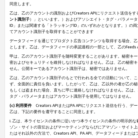
同意します。
乙は、乙のアカウントの識別およびCreators APIにリクエスト送
ント識別子
）」といいます。）およびアソシエイト・タグ・パラメータ（
ID」または関連する「トラッキングID」のいずれかとなります。）の両方
てアカウント識別子を取得することができます
データフィードを通じてプロダクト広告コンテンツを取得する場合、乙は、Cre
とします。乙は、データフィードの承認過程の一部として、乙のFeeds
甲は、乙のアカウント識別子を随時変更することがあります。秘密キー
密およびセキュリティを維持しなければなりません。乙は、乙の秘密キ
せん。公開キーであるアカウント識別子は、秘密ではありません。
乙は、乙のアカウント識別子のもとで行われる全ての活動について、こ
ず、全面的に責任を負います。したがって、乙は、乙以外の者が乙の秘
もしくは盗まれた場合、直ちに甲に連絡しなければなりません。乙は、
タグ・パラメータまたはアカウント識別子を使用してはなりません。
(c) 利用要件
Creators APIまたはPA APIにリクエスト送信を
乙は、下記の要件を遵守することに同意します。
i. 乙は、本ライセンスの条件に従いかつ本ライセンスの条件の明示的
ゾン・サイトの宣伝およびマーケティングならびにアマゾン・サイト上
たはそれ以外の方法で、Creators API、PA API、データフィー