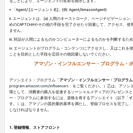
ることにより、エージェントの名前を開示します。
• 「Agent/ [エージェント名]」(例: Agent/AmazonAgent)
ii. エージェントは、(a) 人間のキーストローク、ページナビゲーシ
めのCAPTCHAやその他の手段を完了させたり回避して、アクセス、
ません。
iii. 対話が人間によるものかコンピューターによるものかを判断する
iv. エージェントがプログラム・コンテンツにアクセスし、又はこれ
ことを目的とした手段を迂回その他回避しないでください。
アマゾン・インフルエンサー・プログラム・
アソシエイト・プログラム「
アマゾン・インフルエンサー・プログラム
program.amazon.com/influencers
をご覧ください。）乙は、アソシエ
環として、消費者の購入を促進するソーシャルメディアのプレゼンスと
ー・プログラムに参加するには、資格を有するアソシエイト（以下「
イ
す。）は、アマゾンの質的量的基準を満たし、登録プロセスを完了し、
しなければなりません。
1.
登録情報、ストアフロント