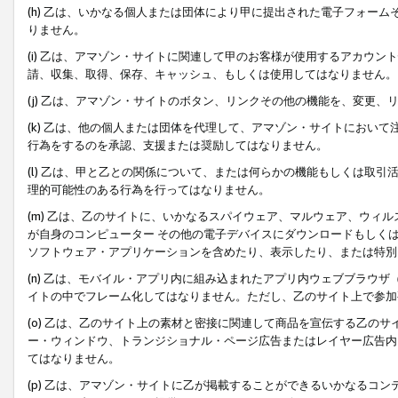
(h) 乙は、いかなる個人または団体により甲に提出された電子フォー
りません。
(i) 乙は、アマゾン・サイトに関連して甲のお客様が使用するアカウ
請、収集、取得、保存、キャッシュ、もしくは使用してはなりません。
(j) 乙は、アマゾン・サイトのボタン、リンクその他の機能を、変更
(k) 乙は、他の個人または団体を代理して、アマゾン・サイトにおい
行為をするのを承認、支援または奨励してはなりません。
(l) 乙は、甲と乙との関係について、または何らかの機能もしくは取
理的可能性のある行為を行ってはなりません。
(m) 乙は、乙のサイトに、いかなるスパイウェア、マルウェア、ウィ
が自身のコンピューター その他の電子デバイスにダウンロードもしく
ソフトウェア・アプリケーションを含めたり、表示したり、または特別
(n) 乙は、モバイル・アプリ内に組み込まれたアプリ内ウェブブラウザ
イトの中でフレーム化してはなりません。ただし、乙のサイト上で参加
(o) 乙は、乙のサイト上の素材と密接に関連して商品を宣伝する乙の
ー・ウィンドウ、トランジショナル・ページ広告またはレイヤー広告内
てはなりません。
(p) 乙は、アマゾン・サイトに乙が掲載することができるいかなるコ