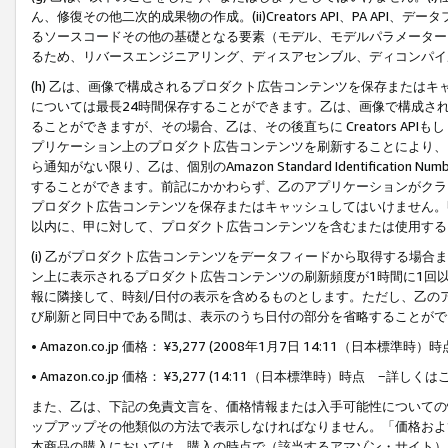
ん、修復その他二次的成果物の作成。(ii)Creators API、PA 
るソースコードその他の基礎となる要素（モデル、モデルパラメーター
るため、リバースエンジニアリング、ディスアセンブル、ディコンパイ
(h) 乙は、画像で構成されるプロダクト広告コンテンツを保存または
については最長24時間保存することができます。乙は、画像で構成さ
ることができますが、その場合、乙は、その後直ちに Creators AP
プリケーション上のプロダクト広告コンテンツを刷新することにより、
ら通知がない限り、乙は、個別のAmazon Standard Identification Nu
することができます。前記にかかわらず、乙のアプリケーションがクラ
プロダクト広告コンテンツを保存またはキャッシュしてはいけません。
以内に、甲に対して、プロダクト広告コンテンツを含むまたは使用する
(i) 乙がプロダクト広告コンテンツをデータフィードから取得する場合または
ン上に表示されるプロダクト広告コンテンツの刷新頻度が1時間に1回
報に隣接して、時刻/日付の表示を含めるものとします。ただし、乙の
び刷新と同日中である間は、表示のうち日付の部分を省略することがで
• Amazon.co.jp 価格： ¥3,277 (2008年1月7日 14:11（日本標準
• Amazon.co.jp 価格： ¥3,277 (14:11（日本標準時）時点 −詳しくは
また、乙は、下記の免責文言を、価格情報または入手可能性についての
ップアップその他類似の方法で表示しなければなりません。「価格およ
本商品の購入においては、購入の時点で（該当するアマゾン・サイト）