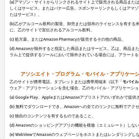
(a)アマゾン・サイトからリンクされるサイト上で販売される商品またはサ
しくはサービス、またはバナー広告、スポンサーリンクもしくはアマゾ
たはサービス）、
(b)乙がアルコール飲料の製造、卸売または頒布のライセンスを有す
に、乙のサイトで宣伝されるアルコール飲料、
(c) 処方薬、またはAmazon Pharmacyが販売するその他の商品、
(d) Amazonが除外すると指定した商品またはサービス。乙は、商品また
ラル上で提供するツールにおいて除外されている場合には、アラートを
アソシエイト・プログラム・モバイル・アプリケー
乙のサイトが携帯電話、タブレットまたは携帯用端末（以下「
モバイル
ウェア・アプリケーションを含む場合、乙のモバイル・アプリケーショ
(a) Google Play、AppleまたはAmazonアプリストアのいずれかで
(b) 無料でダウンロードでき、Amazonへの全てのリンクに無料でアク
(c) 独自のコンテンツを有するものであること、
(d) Amazonのショッピングアプリの機能を模倣（エミュレート）しな
(e) WebViewでAmazonのウェブページをホストまたはレンダリング