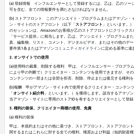
(a) 登録情報 インフルエンサーとして登録するには、乙は、乙のソ
可を含む、全ての情報要件を満たさなければなりません。
(b) ストアフロント このアソシエイト・プログラムまたはアマゾン
ン・サイトのストアフロント（以下「
ストアフロント
」といいます。）
のセッションは、Amazonのお客様が乙のストアフロントにクリック
「サービス提供」に相当します。乙は、アソシエイト・プログラムまた
真、編集物、リスト、コメント、デジタルビデオ、またはその他のデー
要件第1条または
アマゾンコミュニティガイドライン
に定める基準に違
2.
オンサイトでの使用
(a)使用時の裁量、削除する権利 甲は、インフルエンサー・プログラ
により甲の判断で）クリエイター・コンテンツを使用できますが、その
コンテンツの一部または全部を拒否、削除、停止または復元する権利を
(b)報酬 甲がアマゾン・サイト内で使用するクリエイター・コンテン
「
オンサイト紹介料
」といいます。）を獲得します。該当するアマゾン
当アマゾン・サイトに専用のストアIDを有するクリエイターとして登
3.
権利の留保、クリエイター商標の使用、免責
(a) 権利の留保
甲は、本規約またはその他に基づき、ストアフロント、ストアフロント
関するまたはこれらに対する全ての権利、権原および利益（知的財産権