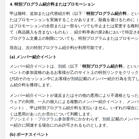
4. 特別プログラム紹介料またはプロモーション
甲は随時、追加または代替紹介料（以下「
特別プログラム紹介料
」とい
たはプロモーションを実施することがあります。疑義を避けるために（
はプロモーションの全部または一部をいつでも中止または変更する権利
て（商品購入を含まないものも）、紹介料率表の第2条において特定さ
プログラム文書上の制限についても、特別プログラムまたはプロモーシ
現在は、次の特別プログラム紹介料が利用可能です。
(a) メンバー紹介イベント
メンバー紹介イベントは、
別紙
（以下「
特別プログラム紹介料
」といい
ベントの参加資格のあるお客様が乙のサイト上の特別リンクをクリック
び(2)そのセッション中にお客様が
別紙
記載のメンバー紹介行為を完了
ム紹介料を獲得します。
メンバー紹介イベントが違反またはその他の悪用により不適格となった
ウェアの利用、一人の個人による複数のメンバー紹介イベント、メンバ
ベント）、甲は特別プログラム紹介料を支払いません。いずれの場合に
くは悪用があったか否かについて判断します。
アソシエイト・プログラム参加要件
にかかわらず、
別紙
記載のメンバー
ー紹介に関連する場合にのみ許可されるものとします。
(b) ボーナスイベント