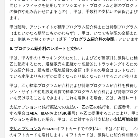
同じトラフィックを使用してアソシエイト・プログラムと別のプログラ
の操作や組み合わせによるもの）、甲は、手数料の支払いの留保および
ます。
甲は随時、アソシエイトが標準プログラム紹介料または特別プログラム
（またいかなる期間にもかかわらず）、甲は、いつでも制限の全部また
は、
別紙
をご覧ください（以下「
プログラム紹介料の制限
」といいま
6. プログラム紹介料のレポートと支払い
甲は、甲内部のトラッキングのために、および乙が当該月に獲得した標
乙に配布するため、適格販売を正確かつ包括的にトラッキングするため
ラム紹介料は、最も近い現地通貨の金額（米ドルの場合はセントなど）
ている水準よりもわずかに高くなったり低くなったりすることがありま
甲は、乙が標準プログラム紹介料および特別プログラム紹介料を獲得し
ゾン・サイトの初期設定通貨で標準プログラム紹介料および特別プログ
いを受け取ることもできます。これを選択する場合、乙は、為替レート
支払オプション1:
銀行振込での支払い 乙が乙の銀行名、口座番号、ア
する場合はABA、IBANおよびBIC番号）を乙に提供することにより
プションを選択した場合、甲は、乙に対する合計支払額が
支払可能金額
支払オプション2:
Amazonギフトカードでの支払い 甲は乙に対し、
のギフトカードを送付します。ギフトカードは、獲得した紹介料相当の