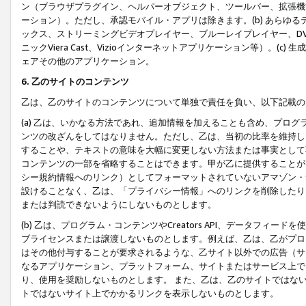
ン（ブラウザプラグイン、ヘルパーオブジェクト、ツールバー、拡張機
ーション）。ただし、承認モバイル・アプリは除きます。(b) あらゆ
ックス、ストリーミングビデオプレイヤー、ブルーレイプレイヤー、DVDプ
ニックViera Cast、Vizioインターネットアプリケーション等）。(
ェアその他のアプリケーション。
6. 乙のサイトのコンテンツ
乙は、乙のサイトのコンテンツについて単独で責任を負い、以下記載の
(a) 乙は、いかなる方法であれ、追加情報を加えることも含め、プロ
ンツの改ざんをしてはなりません。ただし、乙は、当初の比率を維持し
することや、テキストの意味を大幅に変更しない方法または事実として
コンテンツの一部を省略することはできます。甲が乙に提供することが
シー規約情報へのリンク）としてフォーマットされていないアマゾン・
設けることなく、乙は、「プライバシー情報」へのリンクを削除したり
または判読できないようにしないものとします。
(b) 乙は、プログラム・コンテンツやCreators API、データフ
ブライセンスまたは譲渡しないものとします。例えば、乙は、乙がプロ
はその他付与することが要求されるような、乙サイト以外での広告（サ
なるアプリケーション、プラットフォーム、サイトまたはサービス上で
り、使用を奨励しないものとします。 また、乙は、乙のサイトではな
トではないサイト上でかかるリンクを表示しないものとします。