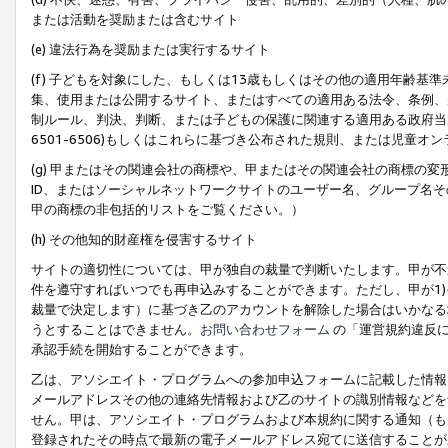
または活動を奨励または含むサイト
(e) 違法行為を奨励または実行するサイト
(f) 子どもを対象にした、もしくは13歳もしくはその他の適用年齢
集、使用または公開するサイト、またはすべての適用ある法令、条例、
制ルール、判決、判断、または子どもの保護に関連する適用ある政府当局の要
6501-6506)もしくはこれらに基づき公布された規則、または児童オ
(g) 甲またはその関連会社の商標や、甲またはその関連会社の商標の
ID、またはソーシャルネットワークサイトのユーザー名、グループ名
甲の商標の非包括的リストをご覧ください。）
(h) その他知的財産権を侵害するサイト
サイトの適切性については、甲が独自の裁量で判断いたします。甲が不
件を遵守すればいつでも再申込みすることができます。ただし、甲が1)
裁量で決定します）に基づき乙のアカウントを解除した場合はいかなる
うとすることはできません。
お問い合わせフォーム
の「運営規約違反に
承認手続を開始することができます。
乙は、アソシエイト・プログラムへの参加申込フォームに記載した情報
メールアドレスその他の連絡先情報および乙のサイトの識別情報などを
せん。甲は、アソシエイト・プログラムおよび本規約に関する通知（も
登録されたその時点で最新の電子メールアドレス宛てに送信することが