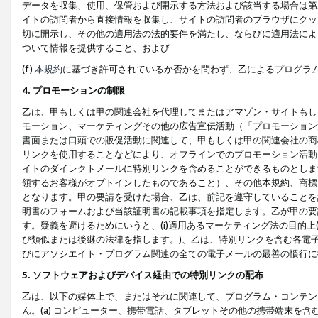
データを収集、使用、保管および開示する方法および該当する場合は第
イトの訪問者から直接情報を収集し、サイトの訪問者のブラウザにクッ
切に開示し、その他の適用法の法的要件を満たし、ならびに適用法によ
ついて情報を提供すること、および
(f)
本規約
に基づき許可されているか否かを問わず、乙によるプログラ
4. プロモーションの制限
乙は、甲もしくは甲の関連会社を代理してまたはアマゾン・サイトもし
モーション、マーケティングその他の広告宣伝活動（「プロモーション
書面または口頭での販促活動に関連して、甲もしくは甲の関連会社の商
リンクを使用することなどにより、オフラインでのプロモーション活動
イトのダイレクトメールに特別リンクを含めることができるものとしま
領するお客様がオプトインしたものであること）、その他本規約、商標
となります。甲の要請を受けた場合、乙は、前記を遵守していることを
明書のフォームおよび当該証明書の記載事項を指定します。乙が甲の要
す。疑義を避けるためにいうと、(i)適用あるマーケティング法の目的上(例
び類似または後継の法律を指します。)、乙は、特別リンクを含む各電子
びにアソシエイト・プログラム関連の全ての電子メールの最善の慣行に
5. ソフトウェアおよびデバイス経由での特別リンクの配布
乙は、以下の媒体上で、またはそれに関連して、プログラム・コンテン
ん。(a) コンピューター、携帯電話、タブレットその他の携帯端末を