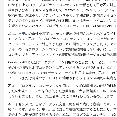
のサイト上でのみ、プログラム・コンテンツの一部として甲が乙に対し
様書および本ライセンスを遵守してCreators API、PA API、
取消可能、譲渡不可、サブライセンス不可、非独占的、無償のライセン
テンツのダウンロード、複製その他利用、またはデータマイニング、ロ
を避けるためにいうと、プログラム・コンテンツには、Creators AP
乙は、
本規約
の条件を遵守し、かつ本規約で付与された明示的なライセ
ることなく、乙は、(a)プログラム・コンテンツを、エンドユーザに
グラム・コンテンツに対してまたはこれに関連してリンクしたり、アマ
サイトのうちプログラム・コンテンツに密接に関連しない部分には、ア
コンテンツを、アマゾン・サイトの関連の商品詳細ページまたは他の関
Creators APIまたはデータフィードを利用することにより、乙は、
その他の情報およびコンテンツにアクセスすることができます。乙がこ
ためにCreators APIまたはデータフィードを利用する場合、乙は、こ
ィード（または同等のサービス）に適用されるライセンス契約の規定を
乙は、プログラム・コンテンツを使用して、知的財産権その他法的権利
したAI生成コンテンツを直接的または間接的に大規模言語モデル、マ
しないものとし、また、第三者をしてこれを行わせないものとします。
本ライセンスは、乙がプログラム文書（紹介料率表にて定義します。）
終了します。さらに、甲は、乙に対して書面で通知することにより、本
場合または甲が随時要請する場合、乙は、プログラム・コンテンツ（Cre