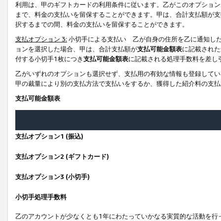
利用は、甲のギフトカードの利用条件に従います。乙がこのオプション
まで、料金の支払いを留保することができます。甲は、合計支払額が支
択するまでの間、料金の支払いを留保することができます。
支払オプション 3:
小切手による支払い 乙が自身の住所を乙に通知し
ョンを選択した場合、甲は、合計支払額が
支払可能金額表
に記載された
付する小切手1枚につき
支払可能金額表
に記載される処理手数料を差し
乙がいずれのオプションも選択せず、支払用の有効な情報も登録してい
甲の裁量により別の支払方法で支払いをするか、獲得した紹介料の支払
支払可能金額表
支払オプション1 (振込)
支払オプション2 (ギフトカード)
支払オプション3 (小切手)
小切手処理手数料
乙のアカウントが少なくとも1年にわたっていかなる実質的な活動を行