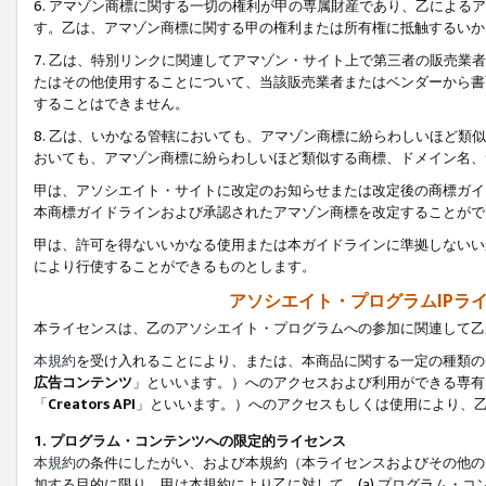
6. アマゾン商標に関する一切の権利が甲の専属財産であり、乙によ
す。乙は、アマゾン商標に関する甲の権利または所有権に抵触するいか
7. 乙は、特別リンクに関連してアマゾン・サイト上で第三者の販売
たはその他使用することについて、当該販売業者またはベンダーから書
することはできません。
8. 乙は、いかなる管轄においても、アマゾン商標に紛らわしいほど
おいても、アマゾン商標に紛らわしいほど類似する商標、ドメイン名、
甲は、アソシエイト・サイトに改定のお知らせまたは改定後の商標ガイ
本商標ガイドラインおよび承認されたアマゾン商標を改定することがで
甲は、許可を得ないいかなる使用または本ガイドラインに準拠しないい
により行使することができるものとします。
アソシエイト・プログラムIPラ
本ライセンスは、乙のアソシエイト・プログラムへの参加に関連して乙
本規約
を受け入れることにより、または、本商品に関する一定の種類の
広告コンテンツ
」といいます。）へのアクセスおよび利用ができる専有
「
Creators API
」といいます。）へのアクセスもしくは使用により、
1. プログラム・コンテンツへの限定的ライセンス
本規約
の条件にしたがい、および本規約（本ライセンスおよびその他の
加する目的に限り、甲は本規約により乙に対して、(a) プログラム・コ