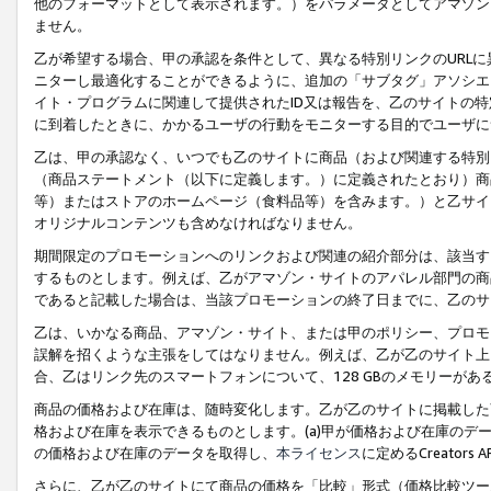
他のフォーマットとして表示されます。）をパラメータとしてアマゾン
ません。
乙が希望する場合、甲の承認を条件として、異なる特別リンクのURL
ニターし最適化することができるように、追加の「サブタグ」アソシエ
イト・プログラムに関連して提供されたID又は報告を、乙のサイトの
に到着したときに、かかるユーザの行動をモニターする目的でユーザに
乙は、甲の承認なく、いつでも乙のサイトに商品（および関連する特別
（商品ステートメント（以下に定義します。）に定義されたとおり）商
等）またはストアのホームページ（食料品等）を含みます。）と乙サイ
オリジナルコンテンツも含めなければなりません。
期間限定のプロモーションへのリンクおよび関連の紹介部分は、該当す
するものとします。例えば、乙がアマゾン・サイトのアパレル部門の商
であると記載した場合は、当該プロモーションの終了日までに、乙のサ
乙は、いかなる商品、アマゾン・サイト、または甲のポリシー、プロモ
誤解を招くような主張をしてはなりません。例えば、乙が乙のサイト上に
合、乙はリンク先のスマートフォンについて、128 GBのメモリーが
商品の価格および在庫は、随時変化します。乙が乙のサイトに掲載した
格および在庫を表示できるものとします。(a)甲が価格および在庫のデータを
の価格および在庫のデータを取得し、
本ライセンス
に定めるCreator
さらに、乙が乙のサイトにて商品の価格を「比較」形式（価格比較ツー