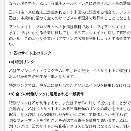
なった場合でも、乙は当該電子メールアドレスに送信された一切の通知
乙が［注：米租税法上定義される］非米国人に該当する場合で、アソシ
乙は、本規約に基づく全てのサービスを米国外で履行することになるも
アソシエイト・プログラムへの参加は無料であり、甲はアソシエイト・
ます。甲はいかなる企業に対しても、甲のアソシエイトに対して有料の
のため、このような企業が（アマゾンの名前を利用しようとする企業で
い。
2. 乙のサイト上のリンク
(a) 特別リンク
乙はアソシエイト・プログラムに申し込んだ後、乙のサイト上に特別リ
および紹介料の発生が可能となります。
特別リンクでは、甲が乙に割り当てたアソシエイトIDを使用しなけれ
(b) 全ての特別リンクに適用される一般要件
特別リンクは乙が制作するか、または甲が乙に対して提供することがで
た場合は、乙は乙のサイト上にある当該種類のリンクの表示を中止しな
配置、ならびに（乙が制作したか甲が乙に対して提供したかを問わず）
切なフォーマットを含むことを確認する責任を単独で負います。乙は、
別リンクは、乙のサイトから直接アクセスしなければなりません。例えば、