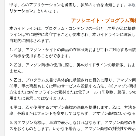
甲は、乙のアプリケーションを審査し、参加の可否を通知します。
本規
リケーション
」といいます。
アソシエイト・プログラム商
本ガイドラインは、プログラム・コンテンツの一部として甲が乙に提供
ラインは常に厳密に遵守することが要求され、本ガイドラインに違反し
自動的に解除されます。
1. 乙は、アマゾン・サイトの商品の在庫状況およびこれに対応する
ン商標を使用することができます。
2. 乙は、アマゾン商標の使用に際し、(i)本ガイドラインの最新版、およ
ません。
3. 乙は、プログラム文書で具体的に承認された目的に限り、アマゾン
(ii)甲、甲の商品もしくは甲のサービスを毀損する方法、(iii)アマ
方法または(iv)オフラインの素材または電子メール（印刷物、郵便、S
用または表示してはなりません。
4. 甲は、乙が使用するアマゾン商標の画像を提供します。乙は、方
率、色彩またはフォントを変更してはならず、アマゾン商標にいかなる
5. 各アマゾン商標は、単独で表示しなければならず、アマゾン商標
スをおくものとします。いかなる場合も、アマゾン商標の判読性や表示