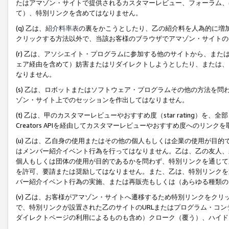
たはアマゾン・サイトで提供されるカスタマーレビュー、フォーラム、
て）、特別リンクを含めてはなりません。
(q) 乙は、
紹介料率表
の裏をかこうとしたり、乙の紹介料を人為的に増
クリックする方法以外で、当該お客様のブラウザでアマゾン・サイトの
(r) 乙は、アソシエイト・プログラムに参加する他のサイトから、ま
ェア経由を含めて）妨害またはリダイレクトしようとしたり、または、
なりません。
(s) 乙は、ロボットまたはソフトウェア・プログラムその他の方法を
ゾン・サイト上でのセッションを作出してはなりません。
(t) 乙は、甲のカスタマーレビューやおすすめ度（star rating
Creators APIを経由してカスタマーレビューやおすすめ度へのリンク
(u) 乙は、乙自身の使用またはその他の個人もしくは企業の使用が目
はメンバー紹介イベント行為を行ってはなりません。乙は、乙の友人、
個人もしくは団体の使用が目的であるかを問わず、特別リンクを通じて
を許可、要請または奨励してはなりません。また、乙は、特別リンクを
バー紹介イベント行為の実施、または再販売もしくは（あらゆる種類の
(v) 乙は、お客様がアマゾン・サイトへ遷移するため特別リンクをク
で、特別リンクが設置された乙のサイトのURLまたはプログラム・コ
ダイレクトページの利用によるものも含め）クローク（覆う）、ハイド