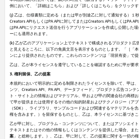
例において、「詳細はこちら」および「詳しくはこちら」をクリックす
(j) 乙は、仕様書類に定める（または甲が別途乙に対して通知する）
Creators APIもしくはPA APIに対してまたはCreators APIもしく
はPA APIにリクエスト送信を行うアプリケーションを作成し公開し
ーにも適用されます。
(k) 乙が乙のアプリケーション上でテキストで構成されるプロダクト
と見えるところに、以下の免責文言を表示するものとします。「［「本
ンにより提供されたものです。これらのコンテンツは「現状有姿」で提
乙は、乙が本ライセンスを遵守していることを確認するために甲が要求
3. 権利留保、乙の提案
本規約において明示的に定める制限されたライセンスを除いて、甲は、
ンツ、Creators API、PA API、データフィード、プロダクト
ト・サイト上の情報およびマテリアル、甲および甲の関連会社の商標お
て甲が提供または使用するその他の知的財産およびテクノロジー（アプ
（SDK）、ライブラリ、サンプルコードおよび関連するマテリアルを
権を含みます。）を留保するものとし、乙は、本ライセンスに基づきこ
乙が甲に対し、プログラム・コンテンツについて、またはアソシエイト
テキストまたはその他の情報もしくはコンテンツを提供した場合、また
案
」と総称します。）、乙は、甲に対して、乙の提案に関する一切の権