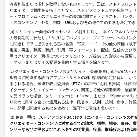
有者利益または権利を取得しないものとします。乙は、ストアフロントに
リエイターに報酬を支払うことなく、ストアフロント上での広告マテリア
ー・プログラムへのクリエイターの参加に関する（テキスト、リンク、
トのコンテンツ、外見、機能、URLおよびその他全ての要素を決定で
(b) クリエイター商標のライセンス 乙は甲に対し、本インフルエン
の最長期間にわたり、甲に対してパブリック・プロフィールへのリンク
に関連して甲に提供される乙の名前、写真、ロゴ、その他の商標（以下
複製、再生、翻案、翻訳、引用、再フォーマット、配信、送信および表
甲はクリエイター商標についてクリエイターが提供した形状から変更し
ーマットまたはサイズ変更を目的とする場合を除きます。）
(c) クリエイター・コンテンツおよびサイト 疑義を避けるためにい
ル提出に関連する該当アマゾン・サイトの利用規約の規定に従い、かつ、
用される場合、米連邦取引委員会（FTC）の広告における推奨・証言
イターが、クリエイター・コンテンツに関連して他の製造業者、配信業
を受け取った場合、クリエイターは、(「#Ad」または「#Sponsor
り決めに関する全ての適用ある法律、政省令、規則、規制、命令、許認
を、開示に関連するものを含めて、遵守する責任も負います。
(d) 免責
甲は、ストアフロントおよびクリエイター・コンテンツの作
クリエイター・コンテンツに対する全ての請求、損害、損失、責任、費
ンサーならびに甲およびこれら各社の従業員、役員、取締役および代表