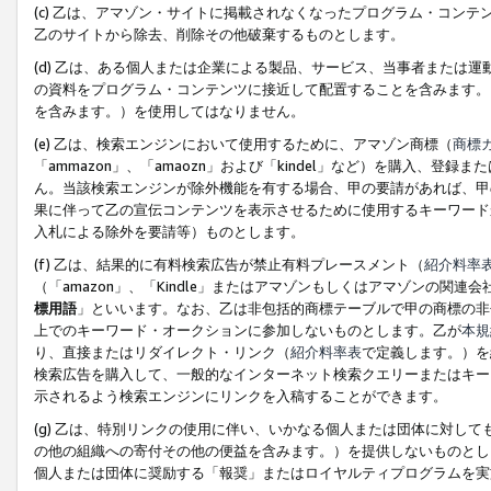
(c) 乙は、アマゾン・サイトに掲載されなくなったプログラム・コン
乙のサイトから除去、削除その他破棄するものとします。
(d) 乙は、ある個人または企業による製品、サービス、当事者または
の資料をプログラム・コンテンツに接近して配置することを含みます。
を含みます。）を使用してはなりません。
(e) 乙は、検索エンジンにおいて使用するために、アマゾン商標（
商標
「ammazon」、「amaozn」および「kindel」など）を購入
ん。当該検索エンジンが除外機能を有する場合、甲の要請があれば、甲
果に伴って乙の宣伝コンテンツを表示させるために使用するキーワード
入札による除外を要請等）ものとします。
(f) 乙は、結果的に有料検索広告が禁止有料プレースメント（
紹介料率
（「amazon」、「Kindle」またはアマゾンもしくはアマゾンの
標用語
」といいます。なお、乙は非包括的商標テーブルで甲の商標の非
上でのキーワード・オークションに参加しないものとします。乙が
本規
り、直接またはリダイレクト・リンク（
紹介料率表
で定義します。）を
検索広告を購入して、一般的なインターネット検索クエリーまたはキー
示されるよう検索エンジンにリンクを入稿することができます。
(g) 乙は、特別リンクの使用に伴い、いかなる個人または団体に対し
の他の組織への寄付その他の便益を含みます。）を提供しないものとし
個人または団体に奨励する「報奨」またはロイヤルティプログラムを実