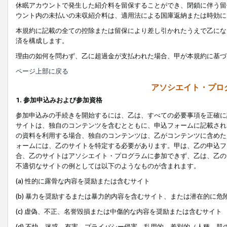
休眠アカウントで発生した紹介料を留保することができ、閉鎖に伴う留
ウント内の未払いの未収紹介料は、適用法による国庫返納または時効に
本規約に記載の全ての控除または留保により差し引かれたうえで乙にな
済を構成します。
理由の如何を問わず、乙に超過金が支払われた場合、甲が本規約に基づ
ページ上部に戻る
アソシエイト・プロ
1. 参加申込みおよび参加資格
参加申込みの手続きを開始するには、乙は、すべての必要事項を正確に
サイトは、独自のコンテンツを含むとともに、申込フォームに記載され
の資料を利用する場合、独自のコンテンツは、乙がコンテンツに含めた
ォームには、乙のサイトを特定する必要があります。甲は、乙の申込フ
合、乙のサイトはアソシエイト・プログラムに参加できず、乙は、乙の
不適切なサイトの例としては以下のようなものが含まれます。
(a) 性的に露骨な内容を奨励または含むサイト
(b) 暴力を奨励するまたは暴力的内容を含むサイト、または潜在的に
(c) 虚偽、不正、名誉毀損または中傷的な内容を奨励または含むサイト
(d) 不快、迷惑、有害、プライバシー侵害、乱用的、差別的（人種、