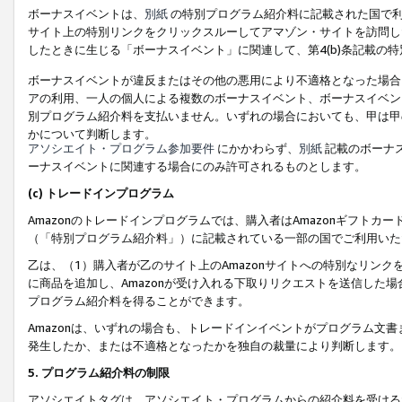
ボーナスイベントは、
別紙
の特別プログラム紹介料に記載された国で利
サイト上の特別リンクをクリックスルーしてアマゾン・サイトを訪問した
したときに生じる「ボーナスイベント」に関連して、第4(b)条記載の
ボーナスイベントが違反またはその他の悪用により不適格となった場合
アの利用、一人の個人による複数のボーナスイベント、ボーナスイベン
別プログラム紹介料を支払いません。いずれの場合においても、甲は甲
かについて判断します。
アソシエイト・プログラム参加要件
にかかわらず、
別紙
記載のボーナ
ーナスイベントに関連する場合にのみ許可されるものとします。
(c) トレードインプログラム
Amazonのトレードインプログラムでは、購入者はAmazonギフト
（「特別プログラム紹介料」）に記載されている一部の国でご利用いた
乙は、（1）購入者が乙のサイト上のAmazonサイトへの特別なリン
に商品を追加し、Amazonが受け入れる下取りリクエストを送信した場
プログラム紹介料を得ることができます。
Amazonは、いずれの場合も、トレードインイベントがプログラム文書
発生したか、または不適格となったかを独自の裁量により判断します。
5. プログラム紹介料の制限
アソシエイトタグは、アソシエイト・プログラムからの紹介料を受ける