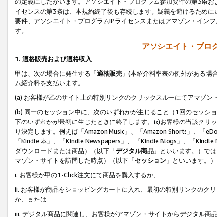
の定義にしたがいます。アソシエイト・プログラム参加要件の第3条お
イセンスの第3条は、本規約終了後も存続します。疑義を避けるためにい
要件、アソシエイト・プログラムIPライセンスまたはアマゾン・イン
す。
アソシエイト・プログ
1. 適格販売および適格収入
甲は、次の場合に発生する「
適格販売
」(本紹介料率表の例外がある場
ム紹介料を支払います。
(a) お客様が乙のサイト上の特別リンクのクリックスルーにてアマゾン
(b) 同一のセッション中に、次のいずれかが生じること（1回のセッ
下のいずれかが最初に生じたときに終了します。(x)お客様の当該クリッ
り決定します。例えば「Amazon Music」、「Amazon Shorts」、「eDo
「Kindle 本」、「Kindle Newspapers」、 「Kindle Blogs」、「
ダウンロードまたは商品）（以下「
デジタル商品
」といいます。）では
マゾン・サイトを訪問した時点）（以下「
セッション
」といいます。）
i. お客様が甲の1-Click注文にて商品を購入するか、
ii. お客様が商品をショッピングカートに入れ、最初の特別リンクの
か、または
iii. デジタル商品に関連し、お客様がアマゾン・サイトからデジタ